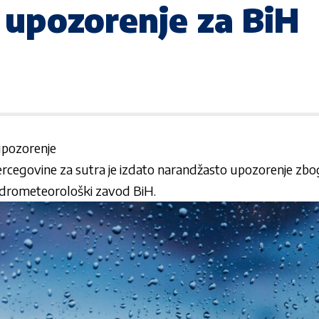
 upozorenje za BiH
upozorenje
ercegovine za sutra je izdato narandžasto upozorenje zbo
hidrometeorološki zavod BiH.