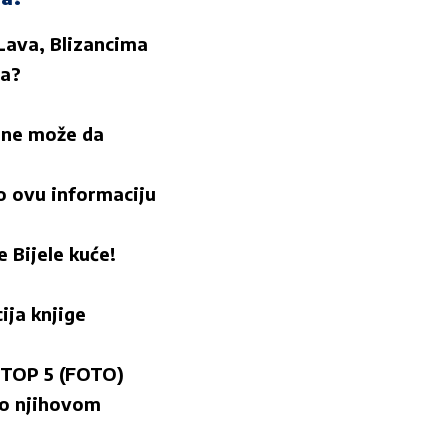
 Lava, Blizancima
ma?
o ne može da
o ovu informaciju
 Bijele kuće!
ja knjige
E TOP 5 (FOTO)
 o njihovom