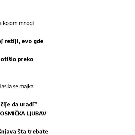
za kojom mnogi
 režiji, evo gde
otišlo preko
sila se majka
čije da uradi”
“KOSMIČKA LJUBAV
šnjava šta trebate