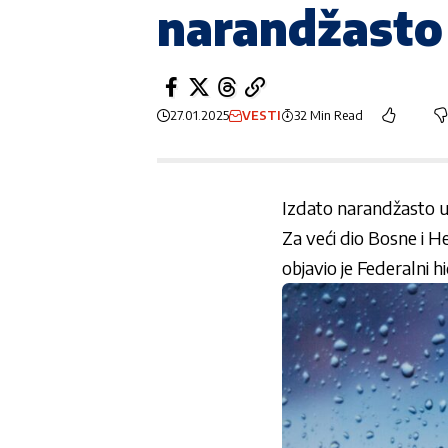
narandžasto
27.01.2025
VESTI
32 Min Read
Izdato narandžasto 
Za veći dio Bosne i H
objavio je Federalni 