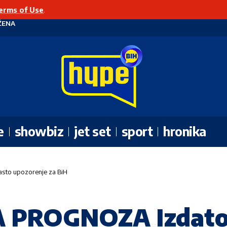
erms of Use
.
ŽENA
e
showbiz
jet set
sport
hronika
to upozorenje za BiH
 PROGNOZA Izdat