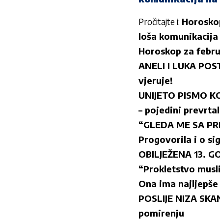
Pročitajte i:
Horoskop
loša komunikacija
Horoskop za februa
ANELI I LUKA POST
vjeruje!
UNIJETO PISMO KOJ
– pojedini prevrtal
“GLEDA ME SA PREZ
Progovorila i o s
OBILJEŽENA 13. G
“Prokletstvo mus
Ona ima najljepše
POSLIJE NIZA SKA
pomirenju