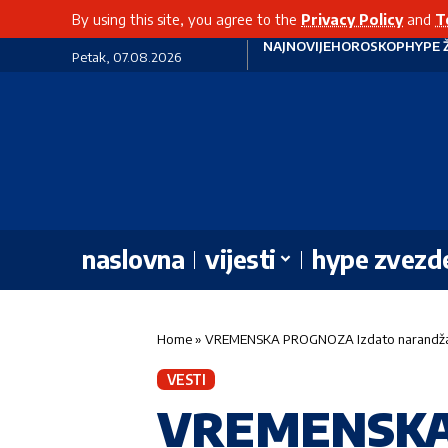
By using this site, you agree to the
Privacy Policy
and
T
NAJNOVIJE
HOROSKOP
HYPE 
Petak, 07.08.2026
naslovna
vijesti
hype zvezd
Home
»
VREMENSKA PROGNOZA Izdato narandžas
VESTI
VREMENSKA