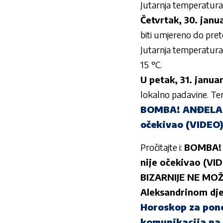
Jutarnja temperatura 
Četvrtak, 30. janu
biti umjereno do pret
Jutarnja temperatura 
15 °C.
U petak, 31. janua
lokalno padavine. Te
BOMBA! ANĐELA D
očekivao (VIDEO
Pročitajte i:
BOMBA! 
nije očekivao (VI
BIZARNIJE NE MOŽE 
Aleksandrinom djet
Horoskop za pone
komunikacija na 