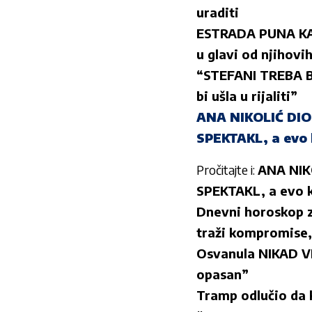
uraditi
ESTRADA PUNA KAO 
u glavi od njihov
“STEFANI TREBA BI
bi ušla u rijaliti”
ANA NIKOLIĆ DIO
SPEKTAKL, a evo 
Pročitajte i:
ANA NIK
SPEKTAKL, a evo k
Dnevni horoskop za
traži kompromise, 
Osvanula NIKAD V
opasan”
Tramp odlučio da 