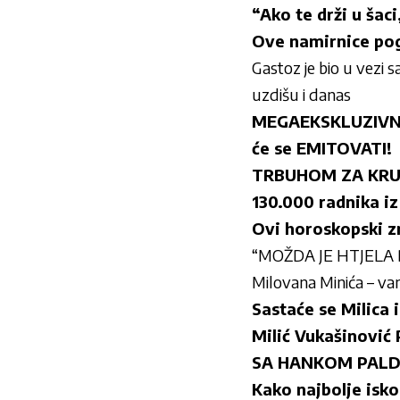
“Ako te drži u šac
Ove namirnice pog
Gastoz je bio u vezi
uzdišu i danas
MEGAEKSKLUZIVNO! 
će se EMITOVATI!
TRBUHOM ZA KRUHO
130.000 radnika iz
Ovi horoskopski z
“MOŽDA JE HTJELA D
Milovana Minića – va
Sastaće se Milica 
Milić Vukašinovi
SA HANKOM PAL
Kako najbolje isko