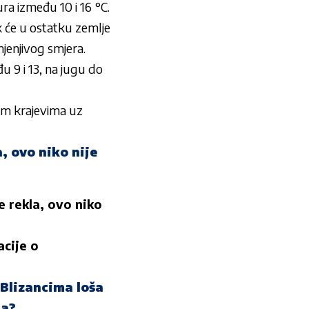
ra između 10 i 16 °C.
 će u ostatku zemlje
mjenjivog smjera.
 9 i 13, na jugu do
im krajevima uz
.
 ovo niko nije
rekla, ovo niko
acije o
 Blizancima loša
ma?