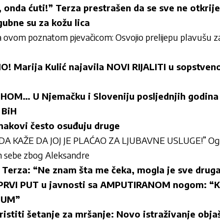
i, onda ćuti!” Terza prestrašen da se sve ne otkrije
ubne su za kožu lica
 sa ovom poznatom pjevačicom: Osvojio prelijepu plavušu 
Marija Kulić najavila NOVI RIJALITI u sopstvenoj
M… U Njemačku i Sloveniju posljednjih godina 
 BiH
nakovi često osuđuju druge
A KAŽE DA JOJ JE PLAĆAO ZA LJUBAVNE USLUGE!” Ogla
n sebe zbog Aleksandre
i Terza: “Ne znam šta me čeka, mogla je sve druga
ć PRVI PUT u javnosti sa AMPUTIRANOM nogom: 
DUM”
ristiti šetanje za mršanje: Novo istraživanje obja