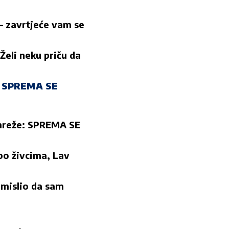
 zavrtjeće vam se
eli neku priču da
: SPREMA SE
 mreže: SPREMA SE
po živcima, Lav
mislio da sam