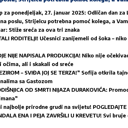
 za ponedjeljak, 27. januar 2025: Odličan dan za
 na poslu, Strijelcu potrebna pomoć kolega, a Va
r: Stiže sreća za ova tri znaka
ALI RODITELJI! Učesnici zanijemeli od šoka – nik
E NIJE NAPISALA PRODUKCIJA! Niko nije očekiva
i očima, ali i skakali od sreće
IROM – SVIĐA JOJ SE TERZA!” Sofija otkrila tajne
ignalima sa Gastozom
ODIŠNJICA OD SMRTI NIJAZA DURAKOVIĆA: Promoci
limana”
 i najbolje prirodne grudi na svijetu! POGLEDAJT
NDALA ENA I PEJA ZAVRŠILI U KREVETU! Svi bruje