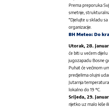
Prema preporuka Svj
smetnje, strukturalna 
“Djelujte u skladu sa 
organizacije.
BH Meteo: Do kra
Utorak, 28. januar
će biti u većem dijel
jugozapadu Bosne gdj
Puhat će većinom umj
predjelima olujni udar
Jutarnja temperatura 
lokalno do 19 °C.
Srijeda, 29. januar
rijetko uz malo kiše i