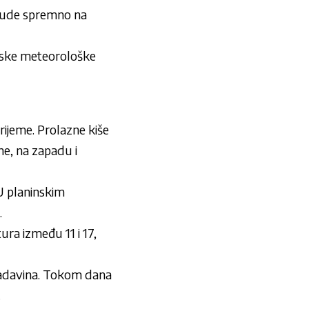
 bude spremno na
jetske meteorološke
rijeme. Prolazne kiše
ne, na zapadu i
U planinskim
.
ra između 11 i 17,
padavina. Tokom dana
.