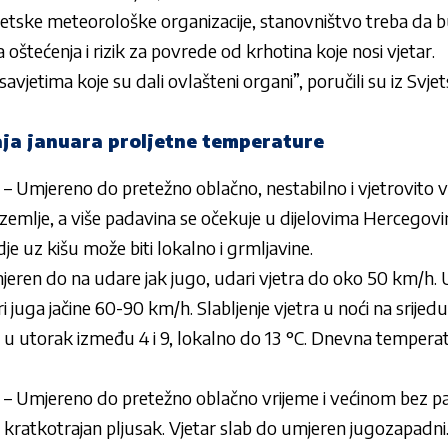
etske meteorološke organizacije, stanovništvo treba da
oštećenja i rizik za povrede od krhotina koje nosi vjetar.
savjetima koje su dali ovlašteni organi”, poručili su iz Sv
ja januara proljetne temperature
– Umjereno do pretežno oblačno, nestabilno i vjetrovito v
u zemlje, a više padavina se očekuje u dijelovima Hercegovi
e uz kišu može biti lokalno i grmljavine.
eren do na udare jak jugo, udari vjetra do oko 50 km/h. 
i juga jačine 60-90 km/h. Slabljenje vjetra u noći na srijedu
u utorak između 4 i 9, lokalno do 13 °C. Dnevna temperatu
– Umjereno do pretežno oblačno vrijeme i većinom bez 
li kratkotrajan pljusak. Vjetar slab do umjeren jugozapadni