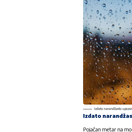
Izdato narandžasto upozore
Izdato narandža
Pojačan metar na mome