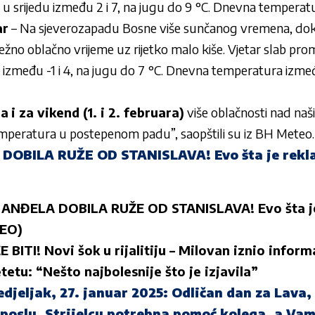
u srijedu između 2 i 7, na jugu do 9 °C. Dnevna temperatu
ar
– Na sjeverozapadu Bosne više sunčanog vremena, dok
ežno oblačno vrijeme uz rijetko malo kiše. Vjetar slab pro
između -1 i 4, na jugu do 7 °C. Dnevna temperatura između
ra
i za vikend (1. i 2. februara)
više oblačnosti nad naš
mperatura u postepenom padu”, saopštili su iz BH Meteo
OBILA RUŽE OD STANISLAVA! Evo šta je rekla,
)
ANĐELA DOBILA RUŽE OD STANISLAVA! Evo šta je 
DEO)
BITI! Novi šok u rijalitiju – Milovan iznio inform
etu: “Nešto najbolesnije što je izjavila”
djeljak, 27. januar 2025: Odličan dan za Lava,
poslu, Strijelcu potrebna pomoć kolega, a Va