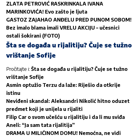
ZLATA PETROVIĆ RASKRINKALA IVANA
MARINKOVIĆA! Evo zašto je ljuta
GASTOZ ZAJAHAO ANĐELU PRED PUNOM SOBOM!
Bez imalo blama imali VRELU AKCIJU – učesnici
ostali šokirani (FOTO)
Šta se događa u rijalitiju? Čuje se tužno
vrištanje Sofije
Pročitajte i:
Šta se događa u rijalitiju? Čuje se tužno
vrištanje Sofije
Asmin optužio Terzu da laže: Riješio da otkrije
istinu
Neviđeni skandal: Aleksandri Nikolić hitno oduzet
predmet koji je unijela u rijaliti
Filip Car o svom učešću u rijalitiju i da li mu sviđa
Aneli: “Ja sam tata rijalitija”
DRAMA U MILIĆINOM DOMU! Nemoćna, ne vidi