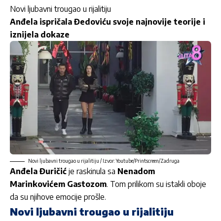
Novi ljubavni trougao u rijalitiju
Anđela ispričala Đedoviću svoje najnovije teorije i
iznijela dokaze
Novi ljubavni trougao u rijalitiju / Izvor: Youtube/Printscreen/Zadruga
Anđela Đuričić
je raskinula sa
Nenadom
Marinkovićem Gastozom
. Tom prilikom su istakli oboje
da su njihove emocije prošle.
Novi ljubavni trougao u rijalitiju