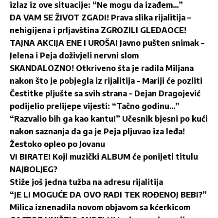
izlaz iz ove situacije: “Ne mogu da izađem…”
DA VAM SE ŽIVOT ZGADI! Prava slika rijalitija –
nehigijena i prljavština ZGROZILI GLEDAOCE!
TAJNA AKCIJA ENE I UROŠA! Javno pušten snimak –
Jelena i Peja doživjeli nervni slom
SKANDALOZNO! Otkriveno šta je radila Miljana
nakon što je pobjegla iz rijalitija – Mariji će pozliti
Čestitke pljušte sa svih strana – Dejan Dragojević
podijelio prelijepe vijesti: “Tačno godinu…”
“Razvalio bih ga kao kantu!” Učesnik bjesni po kući
nakon saznanja da ga je Peja pljuvao iza leđa!
Žestoko opleo po Jovanu
VI BIRATE! Koji muzički ALBUM će ponijeti titulu
NAJBOLJEG?
Stiže još jedna tužba na adresu rijalitija
“JE LI MOGUĆE DA OVO RADI TEK ROĐENOJ BEBI?”
Milica iznenadila novom objavom sa kćerkicom