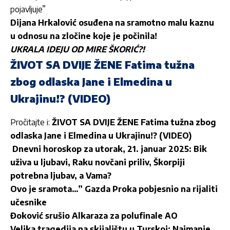
pojavljuje”
Dijana Hrkalović osuđena na sramotno malu kaznu
u odnosu na zločine koje je počinila!
UKRALA IDEJU OD MIRE ŠKORIĆ?!
ŽIVOT SA DVIJE ŽENE Fatima tužna
zbog odlaska Jane i Elmedina u
Ukrajinu!? (VIDEO)
Pročitajte i:
ŽIVOT SA DVIJE ŽENE Fatima tužna zbog
odlaska Jane i Elmedina u Ukrajinu!? (VIDEO)
Dnevni horoskop za utorak, 21. januar 2025: Bik
uživa u ljubavi, Raku novčani priliv, Škorpiji
potrebna ljubav, a Vama?
Ovo je sramota…” Gazda Proka pobjesnio na rijaliti
učesnike
Đoković srušio Alkaraza za polufinale AO
Velika tragedija na skijalištu u Turskoj: Najmanje