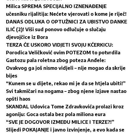
Milica SPREMA SPECIJALNO IZNENAĐENJE
učesniku rijalitija: Nećete vjerovati o kome je riječ!
DANAS ODLUKA O OPTUŽNICI ZA UBISTVO DANKE
ILIĆ (2)! Viši sud ponovo odlučuje o slučaju
djevojčice iz Bora
TERZA ĆE USKORO VIDJETI SVOJU KĆERKICU:
Porodica Veličković ovim POTEZOM to potvrdila
Gastozu pala roletna zbog poteza Anđele:
Ovakvog ga još nismo vidjeli – nije mogao da skrije
bijes
“Kunem se u dijete, rekao mi je da se htjela ubiti!”
Svi takmičari na nogama – zbog njene izjave nastao
opšti haos
SKANDAL Udovica Tome Zdravkovića prolazi kroz
agoniju: Goca ostala bez pola miliona eura
“SVE JE DOGOVOR IZMEĐU MILICE I TERZE?!”
Slijedi POKAJANJE i javno izvinjenje, a evo kada se