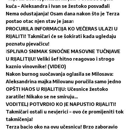
kuća – Aleksandra i Ivan se žestoko posvađali
Nema odustajanja! Osam dana nakon što je Terza
postao otac njen stav je jasa
n
PROCURILA INFORMACIJA KO VEČERAS ULAZI U
RIJALITI! Takmičari će se šokirati kada ugledaju
poznatu pjevačicu!
I
SPLIVAO SNIMAK SINOĆNE MASOVNE TUČNJAVE
U RIJALITIJU! Veliki šef hitno reagovao i strogo
kaznio vinovnike! (VIDEO)
Nakon burnog suočavanja oglasila se Milosava:
Aleksandrina majka Milovanu poručila samo jedno
OPŠTI HAOS U RIJALITIJU: Učesnice žestoko
zaratile! Nikako se ne smiruju…
VODITELJ POTVRDIO KO JE NAPUSTIO RIJALITI!
Takmičari ostali u nevjerici – ovo će promijeniti tok
takmičenja!
Terza bacio oko na ovu učesnicu! Brzo zaboravio