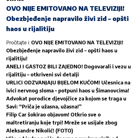
OVO NIJE EMITOVANO NA TELEVIZIJI!
Obezbjeđenje napravilo živi zid – opšti
haos u rijalitiju
Pročitajte i:
OVO NIJE EMITOVANO NA TELEVIZIJI!
Obezbjeđenje napravilo živi zid – opšti haos u
rijalitiju!
ANELI I GASTOZ BILI ZAJEDNO! Dogovarali i vezu u
rijalitiju – otkriveni svi detalji
URLICI ODZVANJAJU BIJELOM KUĆOM! Učesnica na
ivici nervnog sloma – potpuni haos u Šimanovcima!
Advokat porodice djevojčice za kojom se traga u
Savi: “Priča je užasna, užasna!”
Filip Car šokirao objavom! Otkrio sve o
maltretiranju koje trpi! Mreže se usijale zbog
Aleksandre Nikolić! (FOTO)