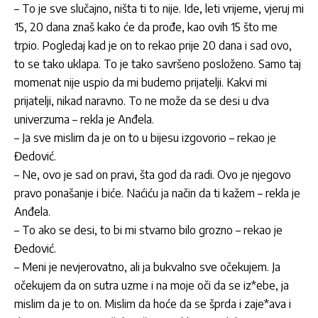
– To je sve slučajno, ništa ti to nije. Ide, leti vrijeme, vjeruj mi
15, 20 dana znaš kako će da prođe, kao ovih 15 što me
trpio. Pogledaj kad je on to rekao prije 20 dana i sad ovo,
to se tako uklapa. To je tako savršeno posloženo. Samo taj
momenat nije uspio da mi budemo prijatelji. Kakvi mi
prijatelji, nikad naravno. To ne može da se desi u dva
univerzuma – rekla je Anđela.
– Ja sve mislim da je on to u bijesu izgovorio – rekao je
Đedović.
– Ne, ovo je sad on pravi, šta god da radi. Ovo je njegovo
pravo ponašanje i biće. Naćiću ja način da ti kažem – rekla je
Anđela.
– To ako se desi, to bi mi stvarno bilo grozno – rekao je
Đedović.
– Meni je nevjerovatno, ali ja bukvalno sve očekujem. Ja
očekujem da on sutra uzme i na moje oči da se iz*ebe, ja
mislim da je to on. Mislim da hoće da se šprda i zaje*ava i