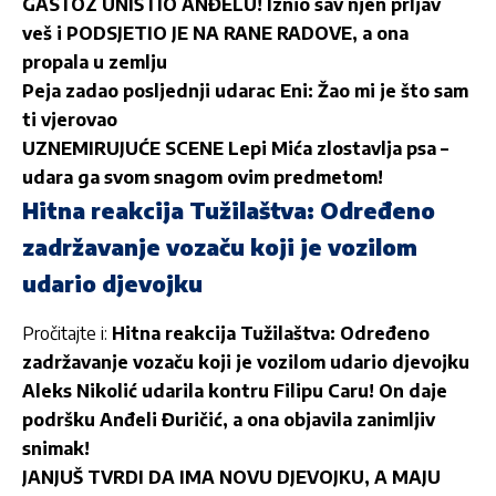
GASTOZ UNIŠTIO ANĐELU! Iznio sav njen prljav
veš i PODSJETIO JE NA RANE RADOVE, a ona
propala u zemlju
Peja zadao posljednji udarac Eni: Žao mi je što sam
ti vjerovao
UZNEMIRUJUĆE SCENE Lepi Mića zlostavlja psa –
udara ga svom snagom ovim predmetom!
Hitna reakcija Tužilaštva: Određeno
zadržavanje vozaču koji je vozilom
udario djevojku
Pročitajte i:
Hitna reakcija Tužilaštva: Određeno
zadržavanje vozaču koji je vozilom udario djevojku
Aleks Nikolić udarila kontru Filipu Caru! On daje
podršku Anđeli Đuričić, a ona objavila zanimljiv
snimak!
JANJUŠ TVRDI DA IMA NOVU DJEVOJKU, A MAJU