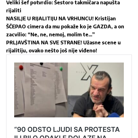
Veliki šef potvrdio: Šestoro takmičara napušta
rijaliti
NASILJE U RIJALITIJU NA VRHUNCU! Kristijan
ŠČEPAO cimera da mu pokaže ko je GAZDA, a on
zacvilio: “Ne, ne, nemoj, molim te…”
PRLJAVŠTINA NA SVE STRANE! Užasne scene u
rijalitiju, ovako nešto još nije viđeno!