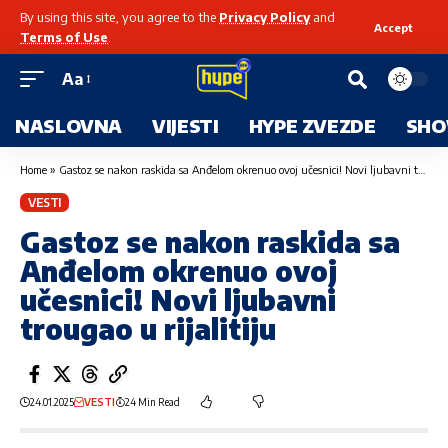
By using this site, you agree to the
Privacy Policy
and
Accept
Terms of Use
.
Aa
NASLOVNA
VIJESTI
HYPE ZVEZDE
SHO
Home
»
Gastoz se nakon raskida sa Anđelom okrenuo ovoj učesnici! Novi ljubavni trougao u rijalitiju
VESTI
Gastoz se nakon raskida sa
Anđelom okrenuo ovoj
učesnici! Novi ljubavni
trougao u rijalitiju
24.01.2025
VESTI
24 Min Read