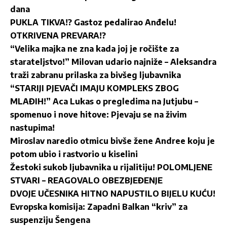
dana
PUKLA TIKVA!? Gastoz pedalirao Anđelu!
OTKRIVENA PREVARA!?
“Velika majka ne zna kada joj je ročište za
starateljstvo!” Milovan udario najniže – Aleksandra
traži zabranu prilaska za bivšeg ljubavnika
“STARIJI PJEVAČI IMAJU KOMPLEKS ZBOG
MLAĐIH!” Aca Lukas o pregledima na Jutjubu –
spomenuo i nove hitove: Pjevaju se na živim
nastupima!
Miroslav naredio otmicu bivše žene Andree koju je
potom ubio i rastvorio u kiselini
Žestoki sukob ljubavnika u rijalitiju! POLOMLJENE
STVARI – REAGOVALO OBEZBJEĐENJE
DVOJE UČESNIKA HITNO NAPUSTILO BIJELU KUĆU!
Evropska komisija: Zapadni Balkan “kriv” za
suspenziju Šengena