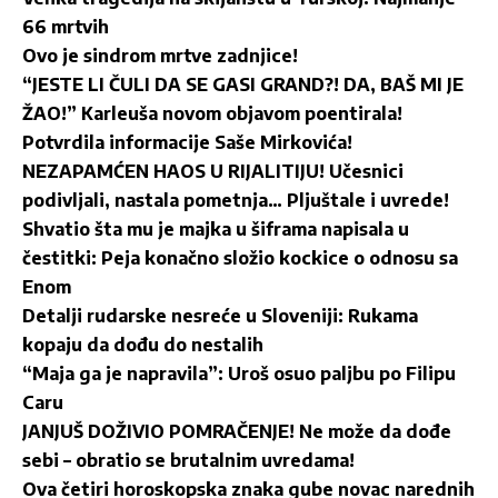
66 mrtvih
Ovo je sindrom mrtve zadnjice!
“JESTE LI ČULI DA SE GASI GRAND?! DA, BAŠ MI JE
ŽAO!” Karleuša novom objavom poentirala!
Potvrdila informacije Saše Mirkovića!
NEZAPAMĆEN HAOS U RIJALITIJU! Učesnici
podivljali, nastala pometnja… Pljuštale i uvrede!
Shvatio šta mu je majka u šiframa napisala u
čestitki: Peja konačno složio kockice o odnosu sa
Enom
Detalji rudarske nesreće u Sloveniji: Rukama
kopaju da dođu do nestalih
“Maja ga je napravila”: Uroš osuo paljbu po Filipu
Caru
JANJUŠ DOŽIVIO POMRAČENJE! Ne može da dođe
sebi – obratio se brutalnim uvredama!
Ova četiri horoskopska znaka gube novac narednih