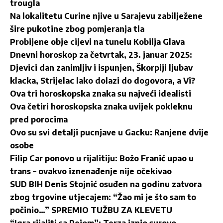
trougla
Na lokalitetu Curine njive u Sarajevu zabilježene
šire pukotine zbog pomjeranja tla
Probijene obje cijevi na tunelu Kobilja Glava
Dnevni horoskop za četvrtak, 23. januar 2025:
Djevici dan zanimljiv i ispunjen, Škorpiji ljubav
klacka, Strijelac lako dolazi do dogovora, a Vi?
Ova tri horoskopska znaka su najveći idealisti
Ova četiri horoskopska znaka uvijek pokleknu
pred porocima
Ovo su svi detalji pucnjave u Gacku: Ranjene dvije
osobe
Filip Car ponovo u rijalitiju: Božo Franić upao u
trans – ovakvo iznenađenje nije očekivao
SUD BIH Denis Stojnić osuđen na godinu zatvora
zbog trgovine utjecajem: “Žao mi je što sam to
počinio…” SPREMIO TUŽBU ZA KLEVETU