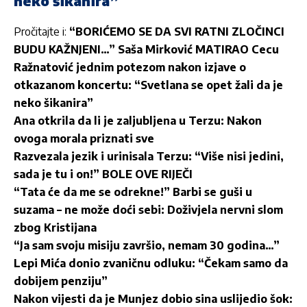
neko šikanira”
Pročitajte i:
“BORIĆEMO SE DA SVI RATNI ZLOČINCI
BUDU KAŽNJENI…” Saša Mirković MATIRAO Cecu
Ražnatović jednim potezom nakon izjave o
otkazanom koncertu: “Svetlana se opet žali da je
neko šikanira”
Ana otkrila da li je zaljubljena u Terzu: Nakon
ovoga morala priznati sve
Razvezala jezik i urinisala Terzu: “Više nisi jedini,
sada je tu i on!” BOLE OVE RIJEČI
“Tata će da me se odrekne!” Barbi se guši u
suzama – ne može doći sebi: Doživjela nervni slom
zbog Kristijana
“Ja sam svoju misiju završio, nemam 30 godina…”
Lepi Mića donio zvaničnu odluku: “Čekam samo da
dobijem penziju”
Nakon vijesti da je Munjez dobio sina uslijedio šok: