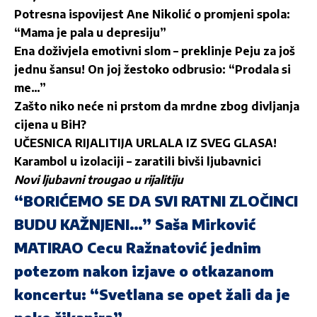
Potresna ispovijest Ane Nikolić o promjeni spola:
“Mama je pala u depresiju”
Ena doživjela emotivni slom – preklinje Peju za još
jednu šansu! On joj žestoko odbrusio: “Prodala si
me…”
Zašto niko neće ni prstom da mrdne zbog divljanja
cijena u BiH?
UČESNICA RIJALITIJA URLALA IZ SVEG GLASA!
Karambol u izolaciji – zaratili bivši ljubavnici
Novi ljubavni trougao u rijalitiju
“BORIĆEMO SE DA SVI RATNI ZLOČINCI
BUDU KAŽNJENI…” Saša Mirković
MATIRAO Cecu Ražnatović jednim
potezom nakon izjave o otkazanom
koncertu: “Svetlana se opet žali da je