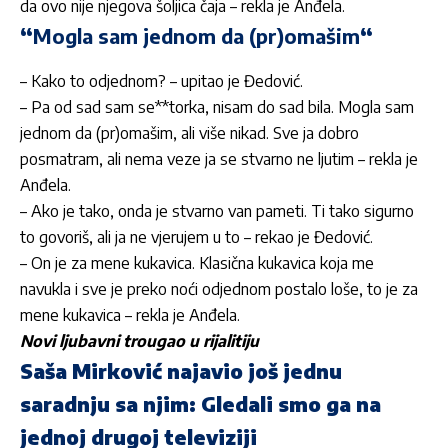
da ovo nije njegova šoljica čaja – rekla je Anđela.
“
Mogla sam jednom da (pr)omašim
“
– Kako to odjednom? – upitao je Đedović.
– Pa od sad sam se**torka, nisam do sad bila. Mogla sam
jednom da (pr)omašim, ali više nikad. Sve ja dobro
posmatram, ali nema veze ja se stvarno ne ljutim – rekla je
Anđela.
– Ako je tako, onda je stvarno van pameti. Ti tako sigurno
to govoriš, ali ja ne vjerujem u to – rekao je Đedović.
– On je za mene kukavica. Klasična kukavica koja me
navukla i sve je preko noći odjednom postalo loše, to je za
mene kukavica – rekla je Anđela.
Novi ljubavni trougao u rijalitiju
Saša Mirković najavio još jednu
saradnju sa njim: Gledali smo ga na
jednoj drugoj televiziji