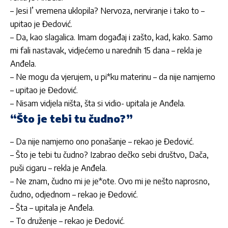
– Jesi l’ vremena uklopila? Nervoza, nerviranje i tako to –
upitao je Đedović.
– Da, kao slagalica. Imam događaj i zašto, kad, kako. Samo
mi fali nastavak, vidjećemo u narednih 15 dana – rekla je
Anđela.
– Ne mogu da vjerujem, u pi*ku materinu – da nije namjerno
– upitao je Đedović.
– Nisam vidjela ništa, šta si vidio- upitala je Anđela.
“Što je tebi tu čudno?”
– Da nije namjerno ono ponašanje – rekao je Đedović.
– Što je tebi tu čudno? Izabrao dečko sebi društvo, Dača,
puši cigaru – rekla je Anđela.
– Ne znam, čudno mi je je*ote. Ovo mi je nešto naprosno,
čudno, odjednom – rekao je Đedović.
– Šta – upitala je Anđela.
– To druženje – rekao je Đedović.