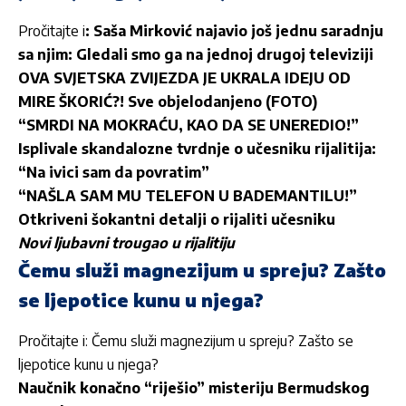
Pročitajte i
: Saša Mirković najavio još jednu saradnju
sa njim: Gledali smo ga na jednoj drugoj televiziji
OVA SVJETSKA ZVIJEZDA JE UKRALA IDEJU OD
MIRE ŠKORIĆ?! Sve objelodanjeno (FOTO)
“SMRDI NA MOKRAĆU, KAO DA SE UNEREDIO!”
Isplivale skandalozne tvrdnje o učesniku rijalitija:
“Na ivici sam da povratim”
“NAŠLA SAM MU TELEFON U BADEMANTILU!”
Otkriveni šokantni detalji o rijaliti učesniku
Novi ljubavni trougao u rijalitiju
Čemu služi magnezijum u spreju? Zašto
se ljepotice kunu u njega?
Pročitajte i:
Čemu služi magnezijum u spreju? Zašto se
ljepotice kunu u njega?
Naučnik konačno “riješio” misteriju Bermudskog