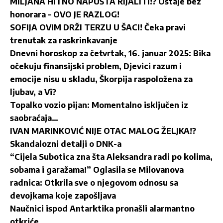
MILJANA HITNO NAPUŠTA RIJALITI!? Ostaje bez
honorara – OVO JE RAZLOG!
SOFIJA OVIM DRŽI TERZU U ŠACI! Čeka pravi
trenutak za raskrinkavanje
Dnevni horoskop za četvrtak, 16. januar 2025: Bika
očekuju finansijski problem, Djevici razum i
emocije nisu u skladu, Škorpija raspoložena za
ljubav, a Vi?
Topalko vozio pijan: Momentalno isključen iz
saobraćaja…
IVAN MARINKOVIĆ NIJE OTAC MALOG ŽELJKA!?
Skandalozni detalji o DNK-a
“Cijela Subotica zna šta Aleksandra radi po kolima,
sobama i garažama!” Oglasila se Milovanova
radnica: Otkrila sve o njegovom odnosu sa
devojkama koje zapošljava
Naučnici ispod Antarktika pronašli alarmantno
otkriće