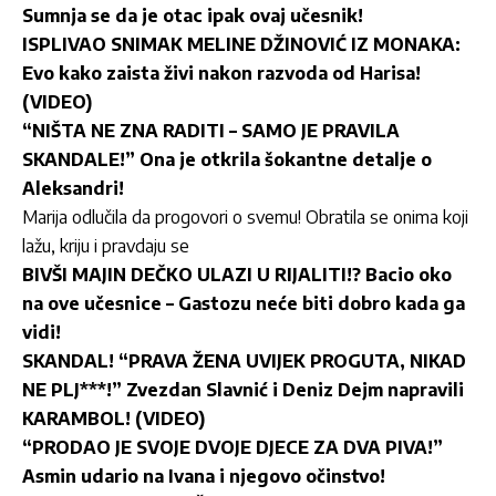
Sumnja se da je otac ipak ovaj učesnik!
ISPLIVAO SNIMAK MELINE DŽINOVIĆ IZ MONAKA:
Evo kako zaista živi nakon razvoda od Harisa!
(VIDEO)
“NIŠTA NE ZNA RADITI – SAMO JE PRAVILA
SKANDALE!” Ona je otkrila šokantne detalje o
Aleksandri!
Marija odlučila da progovori o svemu! Obratila se onima koji
lažu, kriju i pravdaju se
BIVŠI MAJIN DEČKO ULAZI U RIJALITI!? Bacio oko
na ove učesnice – Gastozu neće biti dobro kada ga
vidi!
SKANDAL! “PRAVA ŽENA UVIJEK PROGUTA, NIKAD
NE PLJ***!” Zvezdan Slavnić i Deniz Dejm napravili
KARAMBOL! (VIDEO)
“PRODAO JE SVOJE DVOJE DJECE ZA DVA PIVA!”
Asmin udario na Ivana i njegovo očinstvo!