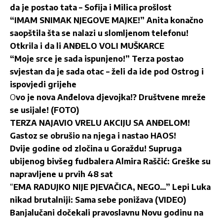
da je postao tata – Sofija i Milica prošlost
“IMAM SNIMAK NJEGOVE MAJKE!” Anita konačno
saopštila šta se nalazi u slomljenom telefonu!
Otkrila i da li ANĐELO VOLI MUŠKARCE
“Moje srce je sada ispunjeno!” Terza postao
svjestan da je sada otac – želi da ide pod Ostrog i
ispovjedi grijehe
O
vo je nova Anđelova djevojka!? Društvene mreže
se usijale! (FOTO)
TERZA NAJAVIO VRELU AKCIJU SA ANĐELOM!
Gastoz se obrušio na njega i nastao HAOS!
Dvije godine od zločina u Goraždu! Supruga
ubijenog bivšeg fudbalera Almira Raščić: Greške su
napravljene u prvih 48 sat
“
EMA RADUJKO NIJE PJEVAČICA, NEGO…” Lepi Luka
nikad brutalniji: Sama sebe ponižava (VIDEO)
Banjalučani dočekali pravoslavnu Novu godinu na