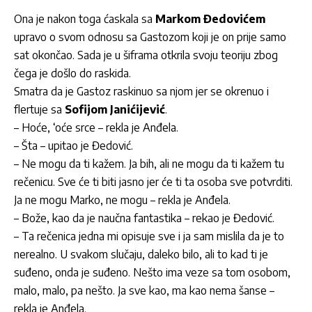
Ona je nakon toga ćaskala sa
Markom Đedovićem
upravo o svom odnosu sa Gastozom koji je on prije samo
sat okončao. Sada je u šiframa otkrila svoju teoriju zbog
čega je došlo do raskida.
Smatra da je Gastoz raskinuo sa njom jer se okrenuo i
flertuje sa
Sofijom Janićijević
.
– Hoće, ‘oće srce – rekla je Anđela.
– Šta – upitao je Đedović.
– Ne mogu da ti kažem. Ja bih, ali ne mogu da ti kažem tu
rečenicu. Sve će ti biti jasno jer će ti ta osoba sve potvrditi.
Ja ne mogu Marko, ne mogu – rekla je Anđela.
– Bože, kao da je naučna fantastika – rekao je Đedović.
– Ta rečenica jedna mi opisuje sve i ja sam mislila da je to
nerealno. U svakom slučaju, daleko bilo, ali to kad ti je
suđeno, onda je suđeno. Nešto ima veze sa tom osobom,
malo, malo, pa nešto. Ja sve kao, ma kao nema šanse –
rekla je Anđela.