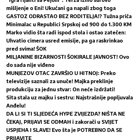
“Igra rijaliti sa Pejom”: Terza iznio surovo
mišljenje o Eni! Ukućani ga napali zbog toga
GASTOZ ODRASTAO BEZ RODITELJA!? Tužna priča
Minimalac u Republici Srpskoj od 900 do 1.300 KM
Marko vidio šta radi ispod stola i ostao zatečen:
Uhvatio cimera usred emisije, pa ga raskrinkao
pred svima! ŠOK
MILJANINE BIZARNOSTI ŠOKIRALE JAVNOST! Ovo
do sada nije viđeno
MUNJEZOV OTAC ZAVRŠIO U HITNOJ: Preko
televizije saznali za unuče! Majka preklinje
produkciju za jednu stvar: On neće izdržati!
Sita stala uz majku i sestru: Najstrašnije popljuvala
Anđelu!
DA LI SI TI SLJEDEĆA HYPE ZVIJEZDA? NIŠTA NE
ČEKAJ, PRIJAVI SE ODMAH i zakorači u SVIJET
USPJEHA I SLAVE! Evo šta je POTREBNO DA SE
PRIJAVITE