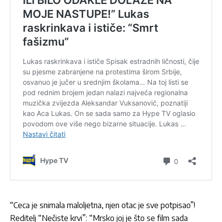
“Ceca je snimala maloljetna, njen otac je sve potpisao”!
Reditelj “Nečiste krvi”: “Mrsko joj je što se film sada