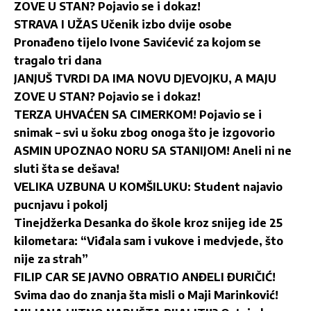
ZOVE U STAN? Pojavio se i dokaz!
STRAVA I UŽAS Učenik izbo dvije osobe
Pronađeno tijelo Ivone Savićević za kojom se
tragalo tri dana
JANJUŠ TVRDI DA IMA NOVU DJEVOJKU, A MAJU
ZOVE U STAN? Pojavio se i dokaz!
TERZA UHVAĆEN SA CIMERKOM! Pojavio se i
snimak – svi u šoku zbog onoga što je izgovorio
ASMIN UPOZNAO NORU SA STANIJOM! Aneli ni ne
sluti šta se dešava!
VELIKA UZBUNA U KOMŠILUKU: Student najavio
pucnjavu i pokolj
Tinejdžerka Desanka do škole kroz snijeg ide 25
kilometara: “Viđala sam i vukove i medvjede, što
nije za strah”
FILIP CAR SE JAVNO OBRATIO ANĐELI ĐURIČIĆ!
Svima dao do znanja šta misli o Maji Marinković!