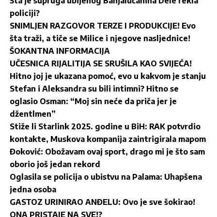
Šta je supruga ubijenog Banjalučanina Dele rekla
policiji?
SNIMLJEN RAZGOVOR TERZE I PRODUKCIJE! Evo
šta traži, a tiče se Milice i njegove nasljednice!
ŠOKANTNA INFORMACIJA
UČESNICA RIJALITIJA SE SRUŠILA KAO SVIJEĆA!
Hitno joj je ukazana pomoć, evo u kakvom je stanju
Stefan i Aleksandra su bili intimni? Hitno se
oglasio Osman: “Moj sin neće da priča jer je
džentlmen”
Stiže li Starlink 2025. godine u BiH: RAK potvrdio
kontakte, Muskova kompanija zaintrigirala mapom
Đoković: Obožavam ovaj sport, drago mi je što sam
oborio još jedan rekord
Oglasila se policija o ubistvu na Palama: Uhapšena
jedna osoba
GASTOZ URINIRAO ANĐELU: Ovo je sve šokirao!
ONA PRISTAJE NA SVE!?