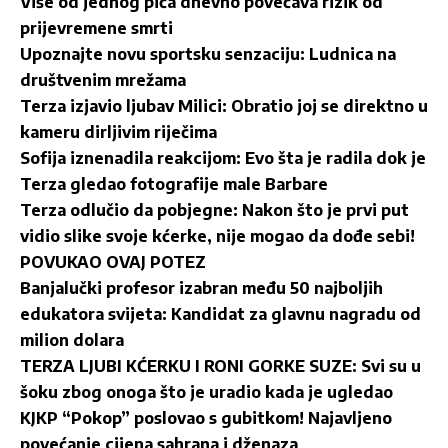
Više od jednog pića dnevno povećava rizik od
prijevremene smrti
Upoznajte novu sportsku senzaciju: Ludnica na
društvenim mrežama
Terza izjavio ljubav Milici: Obratio joj se direktno u
kameru dirljivim riječima
Sofija iznenadila reakcijom: Evo šta je radila dok je
Terza gledao fotografije male Barbare
Terza odlučio da pobjegne: Nakon što je prvi put
vidio slike svoje kćerke, nije mogao da dođe sebi!
POVUKAO OVAJ POTEZ
Banjalučki profesor izabran među 50 najboljih
edukatora svijeta: Kandidat za glavnu nagradu od
milion dolara
TERZA LJUBI KĆERKU I RONI GORKE SUZE: Svi su u
šoku zbog onoga što je uradio kada je ugledao
KJKP “Pokop” poslovao s gubitkom! Najavljeno
povećanje cijena sahrana i dženaza