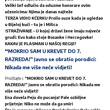
Veliki šef odlučio da oduzme honorare ovim
učesnicima: Njima je danas najteže
TERZA VIDIO KĆERKU Prolio suze kada je ugledao
u Bijeloj kući – tu je i Milica
I
STRAŽIVANJE – U kojoj državi žene imaju najveće
grudi: Evo kako stoje Bosanke i Hercegovke!
KAKAV JE PLASMAN U NAŠOJ REGIJI?
“
MOKRIO SAM U KREVET DO 7.
RAZREDA!” Javno se obratio porodici:
Nikada me više neće vidjeti!
Pročitajte i:
“MOKRIO SAM U KREVET DO 7.
RAZREDA!” Javno se obratio porodici: Nikada me
više neće vidjeti!
Ena dovela Peju do pucanja! Pale ozbiljne
prijetnje: Niko ne može da ga smiri