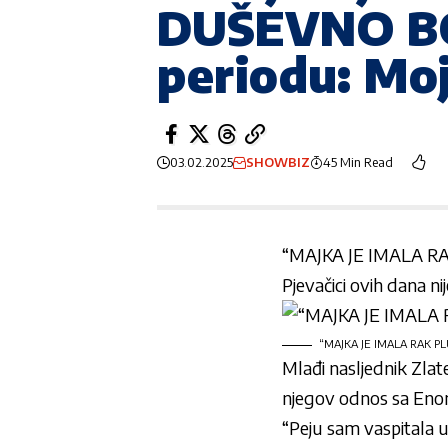
DUŠEVNO BO
periodu: Moj
03.02.2025
SHOWBIZ
45 Min Read
“MAJKA JE IMALA R
Pjevačici ovih dana ni
“MAJKA JE IMALA RAK PL
Mlađi nasljednik Zlate
njegov odnos sa
Enom
“Peju sam vaspitala u