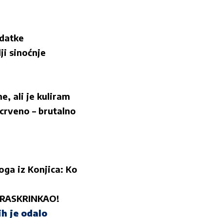
odatke
ji sinoćnje
, ali je kuliram
crveno – brutalno
oga iz Konjica: Ko
je RASKRINKAO!
h je odalo