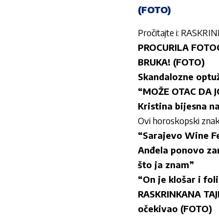
(FOTO)
Pročitajte i:
RASKRINKA
PROCURILA FOTOGRA
BRUKA! (FOTO)
Skandalozne optu
“MOŽE OTAC DA JO
Kristina bijesna n
Ovi horoskopski znak
“Sarajevo Wine Fes
Anđela ponovo zarat
što ja znam”
“On je klošar i fo
RASKRINKANA TAJNA
očekivao (FOTO)