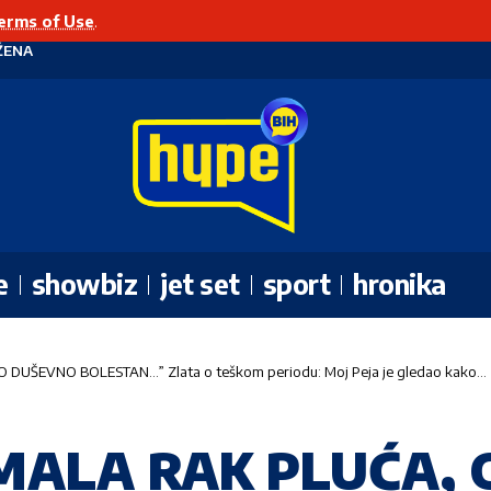
erms of Use
.
ŽENA
e
showbiz
jet set
sport
hronika
O DUŠEVNO BOLESTAN…” Zlata o teškom periodu: Moj Peja je gledao kako…
IMALA RAK PLUĆA, 