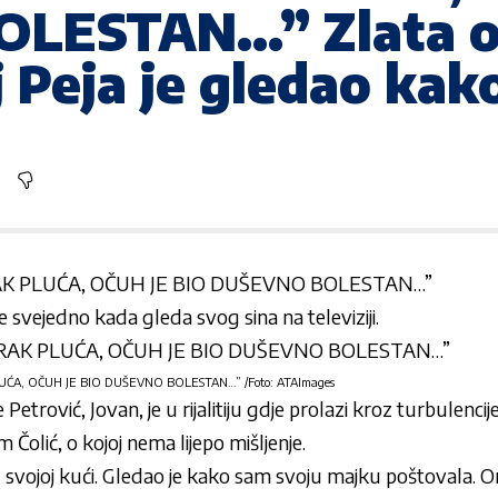
LESTAN…” Zlata o
 Peja je gledao ka
AK PLUĆA, OČUH JE BIO DUŠEVNO BOLESTAN…”
je svejedno kada gleda svog sina na televiziji.
UĆA, OČUH JE BIO DUŠEVNO BOLESTAN…” /Foto: ATAImages
 Petrović, Jovan, je u rijalitiju gdje prolazi kroz turbulenci
 Čolić, o kojoj nema lijepo mišljenje
.
 svojoj kući. Gledao je kako sam svoju majku poštovala. On