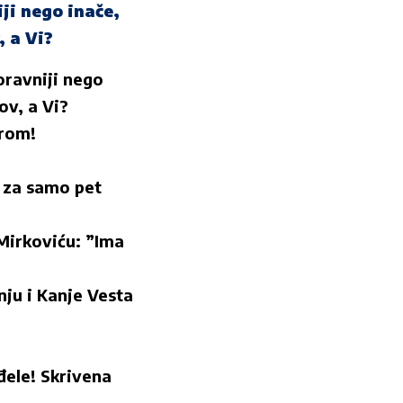
ji nego inače,
, a Vi?
oravniji nego
ov, a Vi?
rom!
a za samo pet
irkoviću: ”Ima
ju i Kanje Vesta
đele! Skrivena