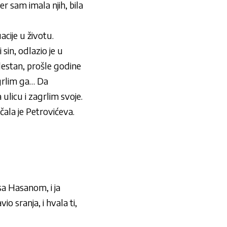
er sam imala njih, bila
uacije u životu.
 sin, odlazio je u
lestan, prošle godine
agrlim ga… Da
licu i zagrlim svoje.
ala je Petrovićeva.
 sa Hasanom, i ja
o sranja, i hvala ti,