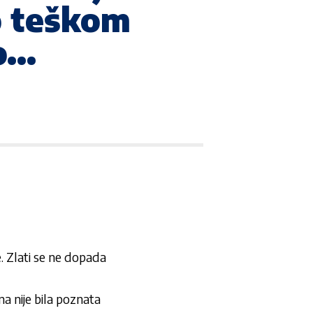
 teškom
ko…
je. Zlati se ne dopada
a nije bila poznata