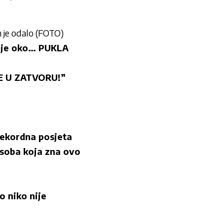
 je odalo (FOTO)
i je oko… PUKLA
E U ZATVORU!”
 rekordna posjeta
 osoba koja zna ovo
 niko nije