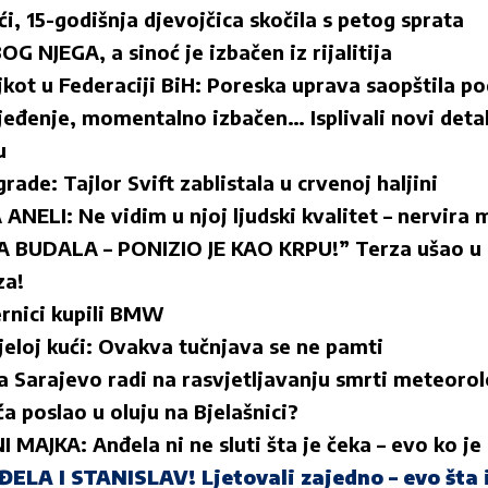
i, 15-godišnja djevojčica skočila s petog sprata
G NJEGA, a sinoć je izbačen iz rijalitija
kot u Federaciji BiH: Poreska uprava saopštila p
eđenje, momentalno izbačen… Isplivali novi detal
u
ade: Tajlor Svift zablistala u crvenoj haljini
ELI: Ne vidim u njoj ljudski kvalitet – nervira me
 BUDALA – PONIZIO JE KAO KRPU!” Terza ušao u 
za!
ernici kupili BMW
jeloj kući: Ovakva tučnjava se ne pamti
 Sarajevo radi na rasvjetljavanju smrti meteorol
a poslao u oluju na Bjelašnici?
 MAJKA: Anđela ni ne sluti šta je čeka – evo ko 
LA I STANISLAV! Ljetovali zajedno – evo šta i