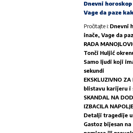
Dnevni horoskop 
Vage da paze kakv
Pročitajte i:
Dnevni h
inače, Vage da paz
RADA MANOJLOVIĆ 
Tonči Huljić okren
Samo ljudi koji i
sekundi
EKSKLUZIVNO ZA H
blistavu karijeru 
SKANDAL NA DODJEL
IZBACILA NAPOLJ
Detalji tragedije 
Gastoz bijesan na
namjera ili provok