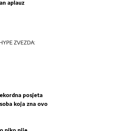
san aplauz
U HYPE ZVEZDA:
 rekordna posjeta
 osoba koja zna ovo
 niko nije