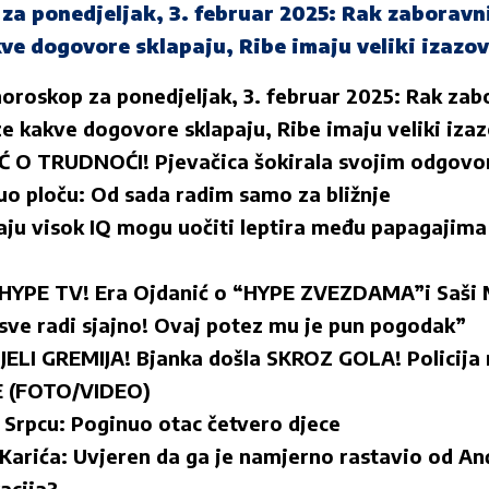
za ponedjeljak, 3. februar 2025: Rak zaboravni
e dogovore sklapaju, Ribe imaju veliki izazov
oroskop za ponedjeljak, 3. februar 2025: Rak zab
e kakve dogovore sklapaju, Ribe imaju veliki izaz
O TRUDNOĆI! Pjevačica šokirala svojim odgovo
uo ploču: Od sada radim samo za bližnje
maju visok IQ mogu uočiti leptira među papagajim
YPE TV! Era Ojdanić o “HYPE ZVEZDAMA”i Saši M
i sve radi sjajno! Ovaj potez mu je pun pogodak”
I GREMIJA! Bjanka došla SKROZ GOLA! Policija n
E (FOTO/VIDEO)
u Srpcu: Poginuo otac četvero djece
 Karića: Uvjeren da ga je namjerno rastavio od An
acija?