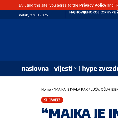
By using this site, you agree to the
Privacy Policy
and
T
NAJNOVIJE
HOROSKOP
HYPE 
Petak, 07.08.2026
naslovna
vijesti
hype zvezd
Home
»
“MAJKA JE IMALA RAK PLUĆA, OČUH JE BI
SHOWBIZ
“MAJKA JE 