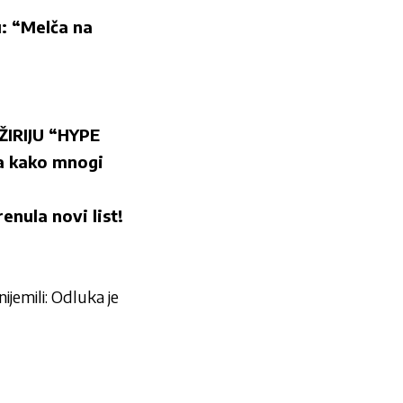
: “Melča na
IRIJU “HYPE
ša kako mnogi
ula novi list!
ijemili: Odluka je