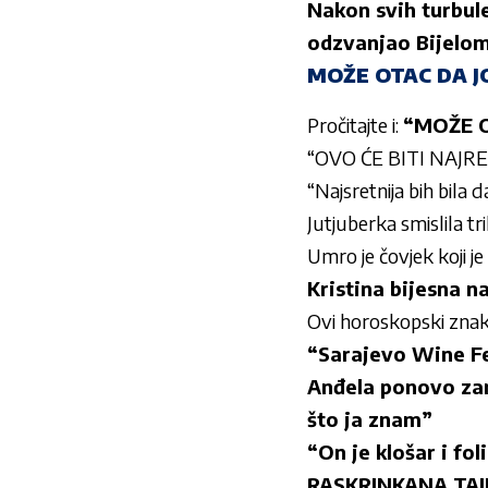
Nakon svih turbulen
odzvanjao Bijelo
MOŽE OTAC DA JO
Pročitajte i:
“MOŽE O
“OVO ĆE BITI NAJRE
“Najsretnija bih bila
Jutjuberka smislila tr
Umro je čovjek koji 
Kristina bijesna n
Ovi horoskopski znak
“Sarajevo Wine Fes
Anđela ponovo zarat
što ja znam”
“On je klošar i fo
RASKRINKANA TAJNA