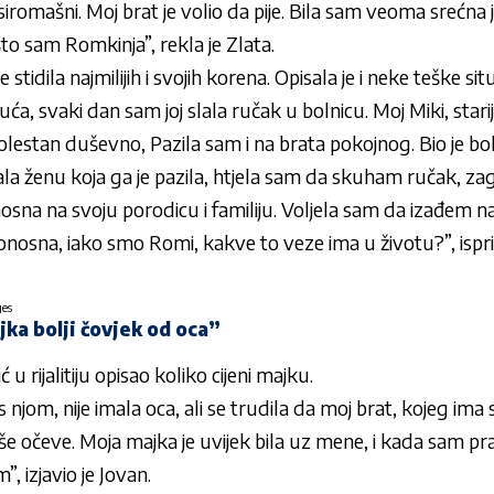
 siromašni. Moj brat je volio da pije. Bila sam veoma srećna j
to sam Romkinja”, rekla je Zlata.
 stidila najmilijih i svojih korena. Opisala je i neke teške sit
ća, svaki dan sam joj slala ručak u bolnicu. Moj Miki, stariji
bolestan duševno, Pazila sam i na brata pokojnog. Bio je bo
la ženu koja ga je pazila, htjela sam da skuham ručak, z
a na svoju porodicu i familiju. Voljela sam da izađem na u
nosna, iako smo Romi, kakve to veze ima u životu?”, isprič
ges
ka bolji čovjek od oca”
u rijalitiju opisao koliko cijeni majku.
 njom, nije imala oca, ali se trudila da moj brat, kojeg ima
 očeve. Moja majka je uvijek bila uz mene, i kada sam pravi
”, izjavio je Jovan.