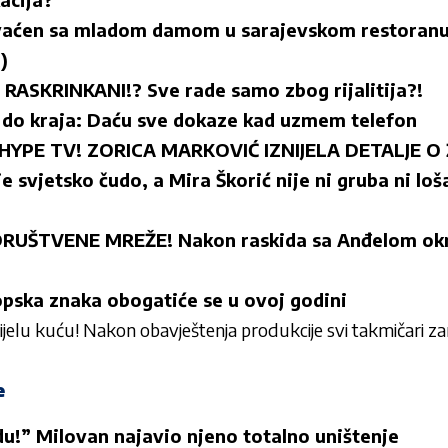
hvaćen sa mladom damom u sarajevskom restoranu
)
ASKRINKANI!? Sve rade samo zbog rijalitija?!
i do kraja: Daću sve dokaze kad uzmem telefon
YPE TV! ZORICA MARKOVIĆ IZNIJELA DETALJE O Ž
 svjetsko čudo, a Mira Škorić nije ni gruba ni lo
RUŠTVENE MREŽE! Nakon raskida sa Anđelom okren
opska znaka obogatiće se u ovoj godini
ijelu kuću! Nakon obavještenja produkcije svi takmičari zan
e
du!” Milovan najavio njeno totalno uništenje