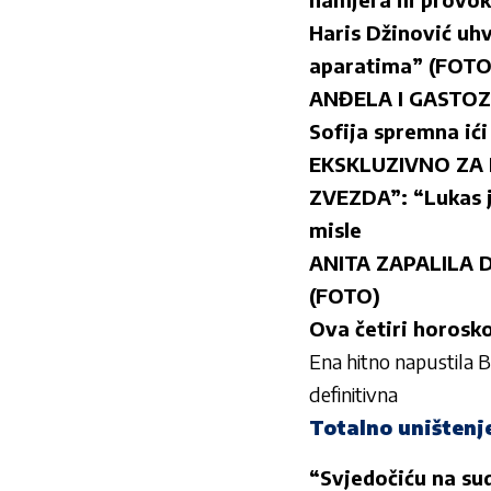
Haris Džinović u
aparatima” (FOTO
ANĐELA I GASTOZ R
Sofija spremna ić
EKSKLUZIVNO ZA H
ZVEZDA”: “Lukas je
misle
ANITA ZAPALILA D
(FOTO)
Ova četiri horosk
Ena hitno napustila B
definitivna
Totalno uništenj
“Svjedočiću na su