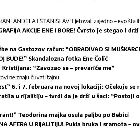
NI ANĐELA I STANISLAV! Ljetovali zajedno – evo šta ih
FIJA AKCIJE ENE I BORE! Čvrsto je stegao i drž
žbe na Gastozov račun: “OBRAĐIVAO SI MUŠKARC
J BUDE!” Skandalozna fotka Ene Čolić
a Kristijana: “Zavozao se – prevariće me”
ovi ne znaju čuvati tajnu
t” 6. i 7. februara na novoj lokaciji: Očekuje se
ila u rijalitiju – tvrdi da je drži u šaci: “Postoji
lirant!” Teodorina majka osula paljbu po Bebici
 AFERA U RIJALITIJU! Pukla bruka i sramota – ovo