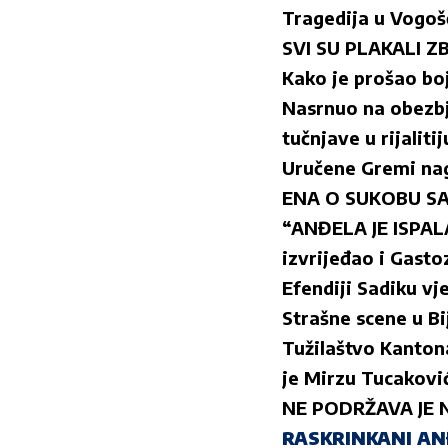
Tragedija u Vogošć
SVI SU PLAKALI ZBO
Kako je prošao boj
Nasrnuo na obezbj
tučnjave u rijalitij
Uručene Gremi nagr
ENA O SUKOBU SA AN
“ANĐELA JE ISPALA
izvrijeđao i Gasto
Efendiji Sadiku vj
Strašne scene u Bi
Tužilaštvo Kantona
je Mirzu Tucaković
NE PODRŽAVA JE NI
RASKRINKANI ANĐE