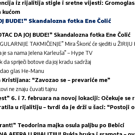
cija iz rijalitija stigle i sretne vijesti: Gromogla
m kućom
J BUDE!” Skandalozna fotka Ene Čolić
TAC DA JOJ BUDE!” Skandalozna fotka Ene Čolić
GULARNIJE TAKMIČENJE” Mira Škorić će sjediti u ŽIRIJ
 da je sa nama Jelena Karleuša” – Hype TV
ik da spriječi botove da joj kradu sadržaj
je dao glas He-Manu
a Kristijana: “Zavozao se – prevariće me”
ovi ne znaju čuvati tajnu
t” 6. i 7. februara na novoj lokaciji: Očekuje se
ila u rijalitiju – tvrdi da je drži u šaci: “Postoji
lirant!” Teodorina majka osula paljbu po Bebici
 AFERA U RIJALITIJU! Pukla bruka i sramota – ovo