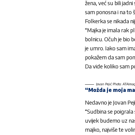
žena, već su bili jadni
sam ponosna i na to š
Folkerka se nikada nije
“Majka je imala rak plu
bolnicu. Očuh je bio 
je umro. Iako sam ima
pokažem da sam ponosn
Da vide koliko sam po
Jovan Pejić Photo: ATAIma
“Možda je moja maj
Nedavno je Jovan Pejić 
“Sudbina se poigrala s
uvijek budemo uz naše
majko, najviše te volim