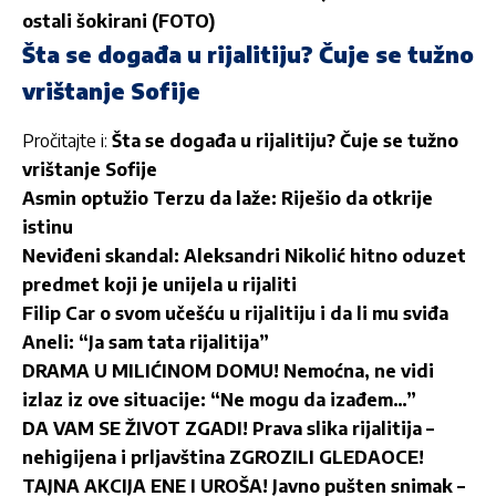
ostali šokirani (FOTO)
Šta se događa u rijalitiju? Čuje se tužno
vrištanje Sofije
Pročitajte i:
Šta se događa u rijalitiju? Čuje se tužno
vrištanje Sofije
Asmin optužio Terzu da laže: Riješio da otkrije
istinu
Neviđeni skandal: Aleksandri Nikolić hitno oduzet
predmet koji je unijela u rijaliti
Filip Car o svom učešću u rijalitiju i da li mu sviđa
Aneli: “Ja sam tata rijalitija”
DRAMA U MILIĆINOM DOMU! Nemoćna, ne vidi
izlaz iz ove situacije: “Ne mogu da izađem…”
DA VAM SE ŽIVOT ZGADI! Prava slika rijalitija –
nehigijena i prljavština ZGROZILI GLEDAOCE!
TAJNA AKCIJA ENE I UROŠA! Javno pušten snimak –