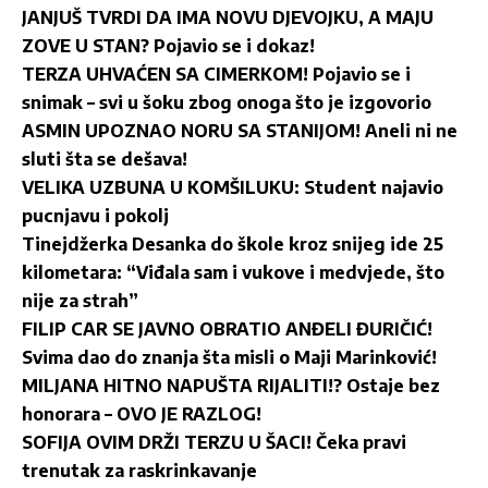
JANJUŠ TVRDI DA IMA NOVU DJEVOJKU, A MAJU
ZOVE U STAN? Pojavio se i dokaz!
TERZA UHVAĆEN SA CIMERKOM! Pojavio se i
snimak – svi u šoku zbog onoga što je izgovorio
ASMIN UPOZNAO NORU SA STANIJOM! Aneli ni ne
sluti šta se dešava!
VELIKA UZBUNA U KOMŠILUKU: Student najavio
pucnjavu i pokolj
Tinejdžerka Desanka do škole kroz snijeg ide 25
kilometara: “Viđala sam i vukove i medvjede, što
nije za strah”
FILIP CAR SE JAVNO OBRATIO ANĐELI ĐURIČIĆ!
Svima dao do znanja šta misli o Maji Marinković!
MILJANA HITNO NAPUŠTA RIJALITI!? Ostaje bez
honorara – OVO JE RAZLOG!
SOFIJA OVIM DRŽI TERZU U ŠACI! Čeka pravi
trenutak za raskrinkavanje