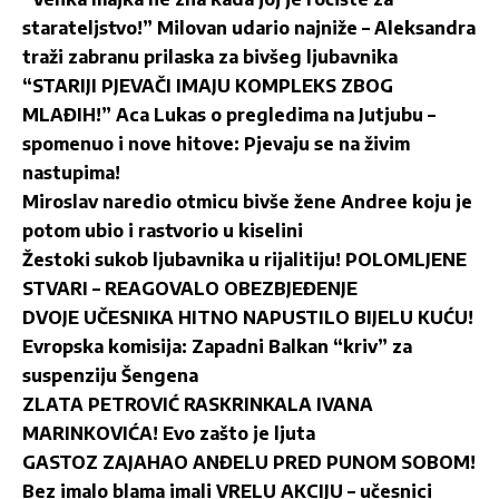
starateljstvo!” Milovan udario najniže – Aleksandra
traži zabranu prilaska za bivšeg ljubavnika
“STARIJI PJEVAČI IMAJU KOMPLEKS ZBOG
MLAĐIH!” Aca Lukas o pregledima na Jutjubu –
spomenuo i nove hitove: Pjevaju se na živim
nastupima!
Miroslav naredio otmicu bivše žene Andree koju je
potom ubio i rastvorio u kiselini
Žestoki sukob ljubavnika u rijalitiju! POLOMLJENE
STVARI – REAGOVALO OBEZBJEĐENJE
DVOJE UČESNIKA HITNO NAPUSTILO BIJELU KUĆU!
Evropska komisija: Zapadni Balkan “kriv” za
suspenziju Šengena
ZLATA PETROVIĆ RASKRINKALA IVANA
MARINKOVIĆA! Evo zašto je ljuta
GASTOZ ZAJAHAO ANĐELU PRED PUNOM SOBOM!
Bez imalo blama imali VRELU AKCIJU – učesnici