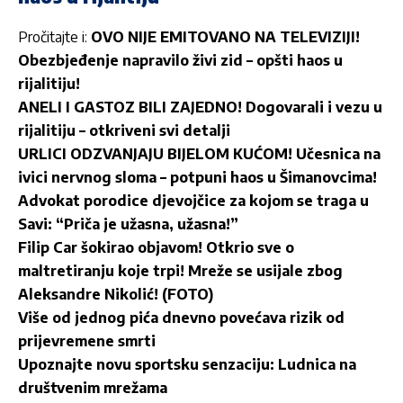
Pročitajte i:
OVO NIJE EMITOVANO NA TELEVIZIJI!
Obezbjeđenje napravilo živi zid – opšti haos u
rijalitiju!
ANELI I GASTOZ BILI ZAJEDNO! Dogovarali i vezu u
rijalitiju – otkriveni svi detalji
URLICI ODZVANJAJU BIJELOM KUĆOM! Učesnica na
ivici nervnog sloma – potpuni haos u Šimanovcima!
Advokat porodice djevojčice za kojom se traga u
Savi: “Priča je užasna, užasna!”
Filip Car šokirao objavom! Otkrio sve o
maltretiranju koje trpi! Mreže se usijale zbog
Aleksandre Nikolić! (FOTO)
Više od jednog pića dnevno povećava rizik od
prijevremene smrti
Upoznajte novu sportsku senzaciju: Ludnica na
društvenim mrežama