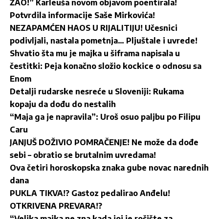
ŽAO!” Karleuša novom objavom poentirala!
Potvrdila informacije Saše Mirkovića!
NEZAPAMĆEN HAOS U RIJALITIJU! Učesnici
podivljali, nastala pometnja… Pljuštale i uvrede!
Shvatio šta mu je majka u šiframa napisala u
čestitki: Peja konačno složio kockice o odnosu sa
Enom
Detalji rudarske nesreće u Sloveniji: Rukama
kopaju da dođu do nestalih
“Maja ga je napravila”: Uroš osuo paljbu po Filipu
Caru
JANJUŠ DOŽIVIO POMRAČENJE! Ne može da dođe
sebi – obratio se brutalnim uvredama!
Ova četiri horoskopska znaka gube novac narednih
dana
PUKLA TIKVA!? Gastoz pedalirao Anđelu!
OTKRIVENA PREVARA!?
“Velika majka ne zna kada joj je ročište za