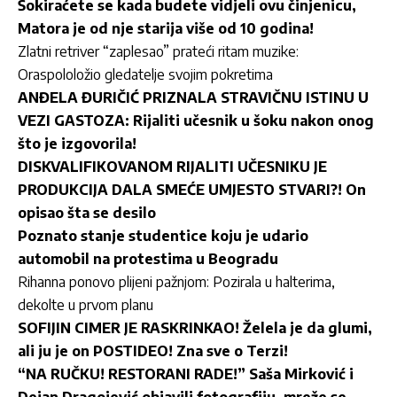
Šokiraćete se kada budete vidjeli ovu činjenicu,
Matora je od nje starija više od 10 godina!
Zlatni retriver “zaplesao” prateći ritam muzike:
Oraspololožio gledatelje svojim pokretima
ANĐELA ĐURIČIĆ PRIZNALA STRAVIČNU ISTINU U
VEZI GASTOZA: Rijaliti učesnik u šoku nakon onog
što je izgovorila!
DISKVALIFIKOVANOM RIJALITI UČESNIKU JE
PRODUKCIJA DALA SMEĆE UMJESTO STVARI?! On
opisao šta se desilo
Poznato stanje studentice koju je udario
automobil na protestima u Beogradu
Rihanna ponovo plijeni pažnjom: Pozirala u halterima,
dekolte u prvom planu
SOFIJIN CIMER JE RASKRINKAO! Želela je da glumi,
ali ju je on POSTIDEO! Zna sve o Terzi!
“NA RUČKU! RESTORANI RADE!” Saša Mirković i