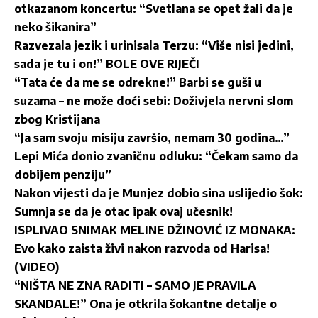
otkazanom koncertu: “Svetlana se opet žali da je
neko šikanira”
Razvezala jezik i urinisala Terzu: “Više nisi jedini,
sada je tu i on!” BOLE OVE RIJEČI
“Tata će da me se odrekne!” Barbi se guši u
suzama – ne može doći sebi: Doživjela nervni slom
zbog Kristijana
“Ja sam svoju misiju završio, nemam 30 godina…”
Lepi Mića donio zvaničnu odluku: “Čekam samo da
dobijem penziju”
Nakon vijesti da je Munjez dobio sina uslijedio šok:
Sumnja se da je otac ipak ovaj učesnik!
ISPLIVAO SNIMAK MELINE DŽINOVIĆ IZ MONAKA:
Evo kako zaista živi nakon razvoda od Harisa!
(VIDEO)
“NIŠTA NE ZNA RADITI – SAMO JE PRAVILA
SKANDALE!” Ona je otkrila šokantne detalje o