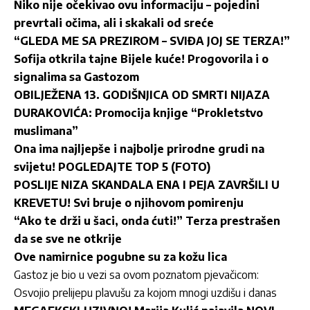
Niko nije očekivao ovu informaciju – pojedini
prevrtali očima, ali i skakali od sreće
“GLEDA ME SA PREZIROM – SVIĐA JOJ SE TERZA!”
Sofija otkrila tajne Bijele kuće! Progovorila i o
signalima sa Gastozom
OBILJEŽENA 13. GODIŠNJICA OD SMRTI NIJAZA
DURAKOVIĆA: Promocija knjige “Prokletstvo
muslimana”
Ona ima najljepše i najbolje prirodne grudi na
svijetu! POGLEDAJTE TOP 5 (FOTO)
POSLIJE NIZA SKANDALA ENA I PEJA ZAVRŠILI U
KREVETU! Svi bruje o njihovom pomirenju
“Ako te drži u šaci, onda ćuti!” Terza prestrašen
da se sve ne otkrije
Ove namirnice pogubne su za kožu lica
Gastoz je bio u vezi sa ovom poznatom pjevačicom:
Osvojio prelijepu plavušu za kojom mnogi uzdišu i danas