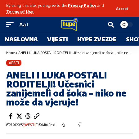
By using this site, you agree to the
Privacy Policy
and
Accept
Terms of Use
.
Aa
NASLOVNA
VIJESTI
HYPE ZVEZDE
SHO
Home
»
ANELI I LUKA POSTALI RODITELJI! Učesnici zanijemeli od šoka – niko ne može da vjeruje!
VESTI
ANELI I LUKA POSTALI
RODITELJI! Učesnici
zanijemeli od šoka – niko ne
može da vjeruje!
27.01.2025
VESTI
30 Min Read