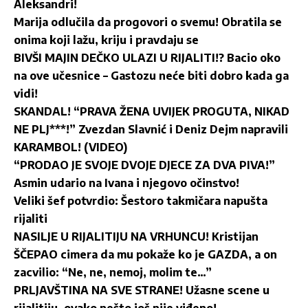
Aleksandri!
Marija odlučila da progovori o svemu! Obratila se
onima koji lažu, kriju i pravdaju se
BIVŠI MAJIN DEČKO ULAZI U RIJALITI!? Bacio oko
na ove učesnice – Gastozu neće biti dobro kada ga
vidi!
SKANDAL! “PRAVA ŽENA UVIJEK PROGUTA, NIKAD
NE PLJ***!” Zvezdan Slavnić i Deniz Dejm napravili
KARAMBOL! (VIDEO)
“PRODAO JE SVOJE DVOJE DJECE ZA DVA PIVA!”
Asmin udario na Ivana i njegovo očinstvo!
Veliki šef potvrdio: Šestoro takmičara napušta
rijaliti
NASILJE U RIJALITIJU NA VRHUNCU! Kristijan
ŠČEPAO cimera da mu pokaže ko je GAZDA, a on
zacvilio: “Ne, ne, nemoj, molim te…”
PRLJAVŠTINA NA SVE STRANE! Užasne scene u
rijalitiju, ovako nešto još nije viđeno!