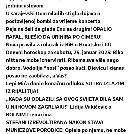
jednim uslovom
U sarajevski Dom mladih stigla dojava o
postavljenoj bombi za vrijeme koncerta
Peja ne želi da gleda Enu sa drugim! OPALIO
RAFAL, RIJEŠIO DA URINIRA PO CIMERU!
Nova pravila za ulazak iz BiH u Hrvatsku i ЕU
Dnevni horoskop za subotu, 25. januar 2025: Bika
ništa ne može iznervirati, Ribama sve više nego
dobro, Vodolija “nosi” posao kući, Djevicu i danas
posao ne zaobilazi, a Vas?
Lepi Mića donio konačnu odluku: SUTRA IZLAZIM
IZ RIJALITIJA!
„KADA SU ODLAZILI SA OVOG SVIJETA BILA SAM
U NJIHOVOM ZAGRLJAJU!“ Lidija Vukićević o
BOLNIM trenucima
STEFANI IZREVOLTIRANA NAKON STAVA
MUNJEZOVE PORODICE: Oplela po njemu, ne može