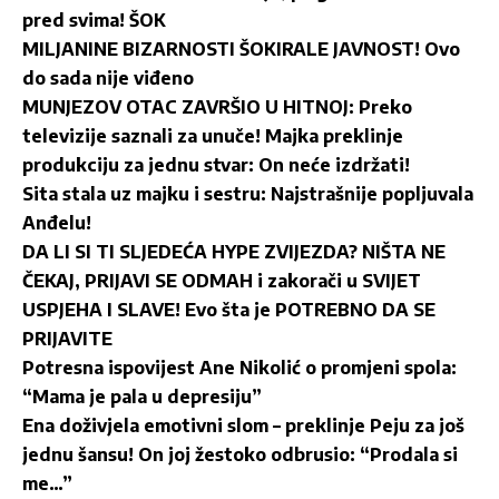
pred svima! ŠOK
MILJANINE BIZARNOSTI ŠOKIRALE JAVNOST! Ovo
do sada nije viđeno
MUNJEZOV OTAC ZAVRŠIO U HITNOJ: Preko
televizije saznali za unuče! Majka preklinje
produkciju za jednu stvar: On neće izdržati!
Sita stala uz majku i sestru: Najstrašnije popljuvala
Anđelu!
DA LI SI TI SLJEDEĆA HYPE ZVIJEZDA? NIŠTA NE
ČEKAJ, PRIJAVI SE ODMAH i zakorači u SVIJET
USPJEHA I SLAVE! Evo šta je POTREBNO DA SE
PRIJAVITE
Potresna ispovijest Ane Nikolić o promjeni spola:
“Mama je pala u depresiju”
Ena doživjela emotivni slom – preklinje Peju za još
jednu šansu! On joj žestoko odbrusio: “Prodala si
me…”