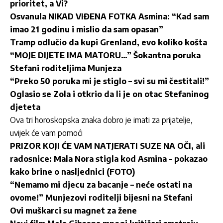
prioritet, a Vi?
Osvanula NIKAD VIĐENA FOTKA Asmina: “Kad sam
imao 21 godinu i mislio da sam opasan”
Tramp odlučio da kupi Grenland, evo koliko košta
“MOJE DIJETE IMA MATORU…” Šokantna poruka
Stefani roditeljima Munjeza
“Preko 50 poruka mi je stiglo – svi su mi čestitali!”
Oglasio se Zola i otkrio da li je on otac Stefaninog
djeteta
Ova tri horoskopska znaka dobro je imati za prijatelje,
uvijek će vam pomoći
PRIZOR KOJI ĆE VAM NATJERATI SUZE NA OČI, ali
radosnice: Mala Nora stigla kod Asmina – pokazao
kako brine o nasljednici (FOTO)
“Nemamo mi djecu za bacanje – neće ostati na
ovome!” Munjezovi roditelji bijesni na Stefani
Ovi muškarci su magnet za žene