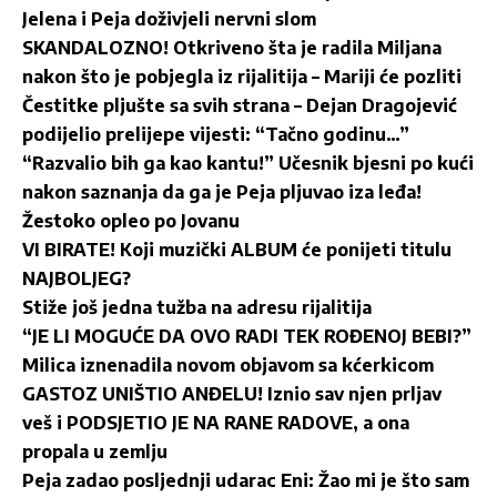
Jelena i Peja doživjeli nervni slom
SKANDALOZNO! Otkriveno šta je radila Miljana
nakon što je pobjegla iz rijalitija – Mariji će pozliti
Čestitke pljušte sa svih strana – Dejan Dragojević
podijelio prelijepe vijesti: “Tačno godinu…”
“Razvalio bih ga kao kantu!” Učesnik bjesni po kući
nakon saznanja da ga je Peja pljuvao iza leđa!
Žestoko opleo po Jovanu
VI BIRATE! Koji muzički ALBUM će ponijeti titulu
NAJBOLJEG?
Stiže još jedna tužba na adresu rijalitija
“JE LI MOGUĆE DA OVO RADI TEK ROĐENOJ BEBI?”
Milica iznenadila novom objavom sa kćerkicom
GASTOZ UNIŠTIO ANĐELU! Iznio sav njen prljav
veš i PODSJETIO JE NA RANE RADOVE, a ona
propala u zemlju
Peja zadao posljednji udarac Eni: Žao mi je što sam