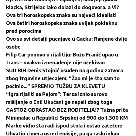
klacka, Strijelac lako dolazi do dogovora, a Vi?
Ova tri horoskopska znaka su najveći idealisti
Ova četiri horoskopska znaka uvijek pokleknu
pred porocima
Ovo su svi detalji pucnjave u Gacku: Ranjene dvije
osobe
Filip Car ponovo u rijalitiju: Božo Franić upao u
trans – ovakvo iznenađenje nije očekivao
SUD BIH Denis Stojnić osuđen na godinu zatvora
zbog trgovine utjecajem: “Žao mi je što sam to
počinio…” SPREMIO TUŽBU ZA KLEVETU
“Igra rijaliti sa Pejom”: Terza iznio surovo
mišljenje o Eni! Ukućani ga napali zbog toga
GASTOZ ODRASTAO BEZ RODITELJA!? Tužna priča
Minimalac u Republici Srpskoj od 900 do 1.300 KM
Marko vidio šta radi ispod stola i ostao zatečen:
Uhvatio cimera usred emisije, pa ga raskrinkao