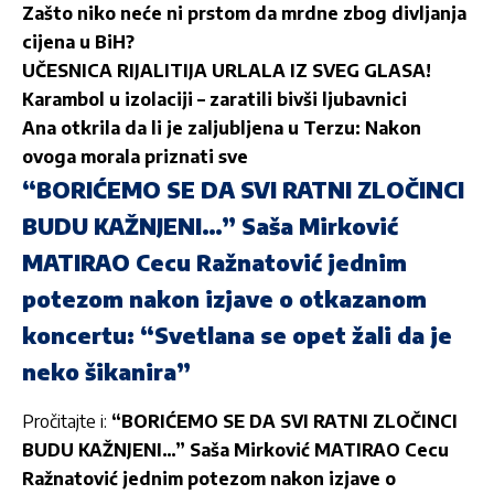
Zašto niko neće ni prstom da mrdne zbog divljanja
cijena u BiH?
UČESNICA RIJALITIJA URLALA IZ SVEG GLASA!
Karambol u izolaciji – zaratili bivši ljubavnici
Ana otkrila da li je zaljubljena u Terzu: Nakon
ovoga morala priznati sve
“BORIĆEMO SE DA SVI RATNI ZLOČINCI
BUDU KAŽNJENI…” Saša Mirković
MATIRAO Cecu Ražnatović jednim
potezom nakon izjave o otkazanom
koncertu: “Svetlana se opet žali da je
neko šikanira”
Pročitajte i:
“BORIĆEMO SE DA SVI RATNI ZLOČINCI
BUDU KAŽNJENI…” Saša Mirković MATIRAO Cecu
Ražnatović jednim potezom nakon izjave o