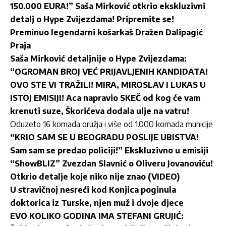
150.000 EURA!” Saša Mirković otkrio ekskluzivni
detalj o Hype Zvijezdama! Pripremite se!
Preminuo legendarni košarkaš Dražen Dalipagić
Praja
Saša Mirković detaljnije o Hype Zvijezdama:
“OGROMAN BROJ VEĆ PRIJAVLJENIH KANDIDATA!
OVO STE VI TRAŽILI! MIRA, MIROSLAV I LUKAS U
ISTOJ EMISIJI! Aca napravio SKEČ od kog će vam
krenuti suze, Škorićeva dodala ulje na vatru!
Oduzeto 16 komada oružja i više od 1.000 komada municije
“KRIO SAM SE U BEOGRADU POSLIJE UBISTVA!
Sam sam se predao policiji!” Ekskluzivno u emisiji
“ShowBLIZ” Zvezdan Slavnić o Oliveru Jovanoviću!
Otkrio detalje koje niko nije znao (VIDEO)
U stravičnoj nesreći kod Konjica poginula
doktorica iz Turske, njen muž i dvoje djece
EVO KOLIKO GODINA IMA STEFANI GRUJIĆ: