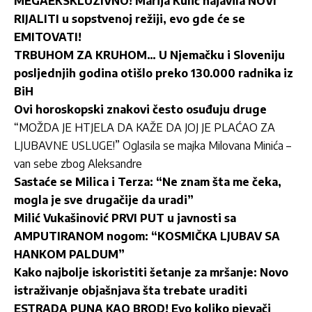
MEGAEKSKLUZIVNO! Marija Kulić najavila NOVI
RIJALITI u sopstvenoj režiji, evo gde će se
EMITOVATI!
TRBUHOM ZA KRUHOM… U Njemačku i Sloveniju
posljednjih godina otišlo preko 130.000 radnika iz
BiH
Ovi horoskopski znakovi često osuđuju druge
“MOŽDA JE HTJELA DA KAŽE DA JOJ JE PLAĆAO ZA
LJUBAVNE USLUGE!” Oglasila se majka Milovana Minića –
van sebe zbog Aleksandre
Sastaće se Milica i Terza: “Ne znam šta me čeka,
mogla je sve drugačije da uradi”
Milić Vukašinović PRVI PUT u javnosti sa
AMPUTIRANOM nogom: “KOSMIČKA LJUBAV SA
HANKOM PALDUM”
Kako najbolje iskoristiti šetanje za mršanje: Novo
istraživanje objašnjava šta trebate uraditi
ESTRADA PUNA KAO BROD! Evo koliko pjevači