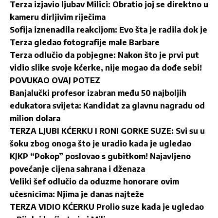
Terza izjavio ljubav Milici: Obratio joj se direktno u
kameru dirljivim riječima
Sofija iznenadila reakcijom: Evo šta je radila dok je
Terza gledao fotografije male Barbare
Terza odlučio da pobjegne: Nakon što je prvi put
vidio slike svoje kćerke, nije mogao da dođe sebi!
POVUKAO OVAJ POTEZ
Banjalučki profesor izabran među 50 najboljih
edukatora svijeta: Kandidat za glavnu nagradu od
milion dolara
TERZA LJUBI KĆERKU I RONI GORKE SUZE: Svi su u
šoku zbog onoga što je uradio kada je ugledao
KJKP “Pokop” poslovao s gubitkom! Najavljeno
povećanje cijena sahrana i dženaza
Veliki šef odlučio da oduzme honorare ovim
učesnicima: Njima je danas najteže
TERZA VIDIO KĆERKU Prolio suze kada je ugledao