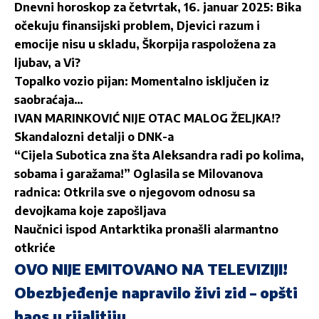
Dnevni horoskop za četvrtak, 16. januar 2025: Bika
očekuju finansijski problem, Djevici razum i
emocije nisu u skladu, Škorpija raspoložena za
ljubav, a Vi?
Topalko vozio pijan: Momentalno isključen iz
saobraćaja…
IVAN MARINKOVIĆ NIJE OTAC MALOG ŽELJKA!?
Skandalozni detalji o DNK-a
“Cijela Subotica zna šta Aleksandra radi po kolima,
sobama i garažama!” Oglasila se Milovanova
radnica: Otkrila sve o njegovom odnosu sa
devojkama koje zapošljava
Naučnici ispod Antarktika pronašli alarmantno
otkriće
OVO NIJE EMITOVANO NA TELEVIZIJI!
Obezbjeđenje napravilo živi zid – opšti
haos u rijalitiju