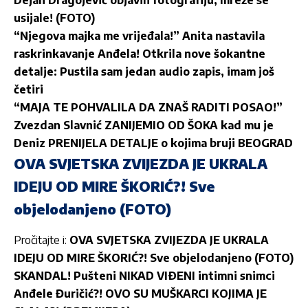
Dejan Dragojević objavili fotografiju, mreže se
usijale! (FOTO)
“Njegova majka me vrijeđala!” Anita nastavila
raskrinkavanje Anđela! Otkrila nove šokantne
detalje: Pustila sam jedan audio zapis, imam još
četiri
“MAJA TE POHVALILA DA ZNAŠ RADITI POSAO!”
Zvezdan Slavnić ZANIJEMIO OD ŠOKA kad mu je
Deniz PRENIJELA DETALJE o kojima bruji BEOGRAD
OVA SVJETSKA ZVIJEZDA JE UKRALA
IDEJU OD MIRE ŠKORIĆ?! Sve
objelodanjeno (FOTO)
Pročitajte i:
OVA SVJETSKA ZVIJEZDA JE UKRALA
IDEJU OD MIRE ŠKORIĆ?! Sve objelodanjeno (FOTO)
SKANDAL! Pušteni NIKAD VIÐENI intimni snimci
Anđele Đuričić?! OVO SU MUŠKARCI KOJIMA JE