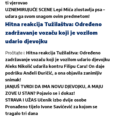
ti vjerovao
UZNEMIRUJUĆE SCENE Lepi Mića zlostavlja psa –
udara ga svom snagom ovim predmetom!
Hitna reakcija Tužilaštva: Određeno
zadržavanje vozaču koji je vozilom
udario djevojku
Pročitajte i:
Hitna reakcija Tužilaštva: Određeno
zadržavanje vozaču koji je vozilom udario djevojku
Aleks Nikolić udarila kontru Filipu Caru! On daje
podršku Anđeli Đuričić, a ona objavila zanimljiv
snimak!
JANJUŠ TVRDI DA IMA NOVU DJEVOJKU, A MAJU
ZOVE U STAN? Pojavio se i dokaz!
STRAVA I UŽAS Učenik izbo dvije osobe
Pronađeno tijelo Ivone Savićević za kojom se
tragalo tri dana