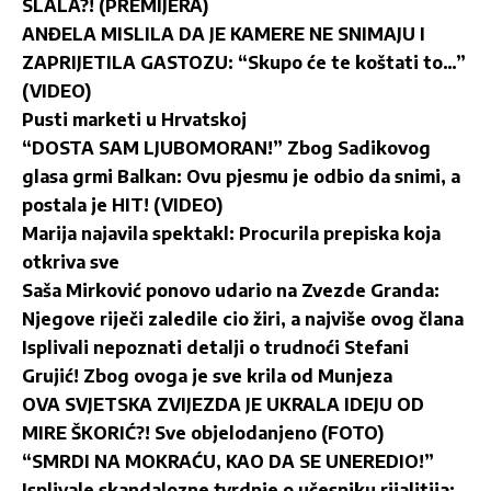
SLALA?! (PREMIJERA)
ANĐELA MISLILA DA JE KAMERE NE SNIMAJU I
ZAPRIJETILA GASTOZU: “Skupo će te koštati to…”
(VIDEO)
Pusti marketi u Hrvatskoj
“DOSTA SAM LJUBOMORAN!” Zbog Sadikovog
glasa grmi Balkan: Ovu pjesmu je odbio da snimi, a
postala je HIT! (VIDEO)
Marija najavila spektakl: Procurila prepiska koja
otkriva sve
Saša Mirković ponovo udario na Zvezde Granda:
Njegove riječi zaledile cio žiri, a najviše ovog člana
Isplivali nepoznati detalji o trudnoći Stefani
Grujić! Zbog ovoga je sve krila od Munjeza
OVA SVJETSKA ZVIJEZDA JE UKRALA IDEJU OD
MIRE ŠKORIĆ?! Sve objelodanjeno (FOTO)
“SMRDI NA MOKRAĆU, KAO DA SE UNEREDIO!”
Isplivale skandalozne tvrdnje o učesniku rijalitija: