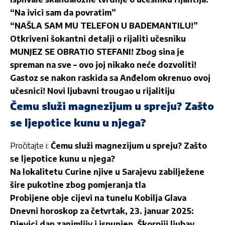
“Na ivici sam da povratim”
“NAŠLA SAM MU TELEFON U BADEMANTILU!”
Otkriveni šokantni detalji o rijaliti učesniku
MUNJEZ SE OBRATIO STEFANI! Zbog sina je
spreman na sve – ovo joj nikako neće dozvoliti!
Gastoz se nakon raskida sa Anđelom okrenuo ovoj
učesnici! Novi ljubavni trougao u rijalitiju
Čemu služi magnezijum u spreju? Zašto
se ljepotice kunu u njega?
Pročitajte i:
Čemu služi magnezijum u spreju? Zašto
se ljepotice kunu u njega?
Na lokalitetu Curine njive u Sarajevu zabilježene
šire pukotine zbog pomjeranja tla
Probijene obje cijevi na tunelu Kobilja Glava
Dnevni horoskop za četvrtak, 23. januar 2025:
Djevici dan zanimljiv i ispunjen, Škorpiji ljubav