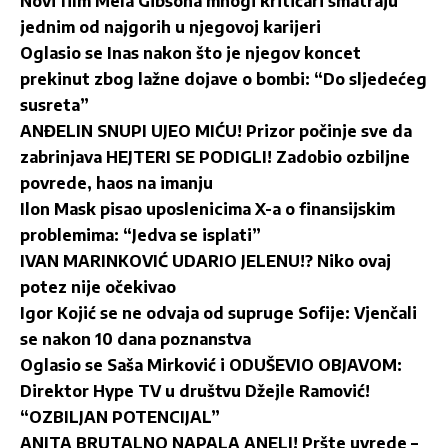
Novi film Mela Gibsona mnogi kritičari smatraju
jednim od najgorih u njegovoj karijeri
Oglasio se Inas nakon što je njegov koncet
prekinut zbog lažne dojave o bombi: “Do sljedećeg
susreta”
ANĐELIN SNUPI UJEO MIĆU! Prizor počinje sve da
zabrinjava HEJTERI SE PODIGLI! Zadobio ozbiljne
povrede, haos na imanju
Ilon Mask pisao uposlenicima X-a o finansijskim
problemima: “Jedva se isplati”
IVAN MARINKOVIĆ UDARIO JELENU!? Niko ovaj
potez nije očekivao
Igor Kojić se ne odvaja od supruge Sofije: Vjenčali
se nakon 10 dana poznanstva
Oglasio se Saša Mirković i ODUŠEVIO OBJAVOM:
Direktor Hype TV u društvu Džejle Ramović!
“OZBILJAN POTENCIJAL”
ANITA BRUTALNO NAPALA ANELI! Pršte uvrede –