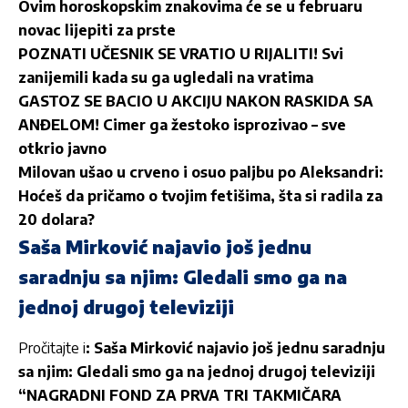
Ovim horoskopskim znakovima će se u februaru
novac lijepiti za prste
POZNATI UČESNIK SE VRATIO U RIJALITI! Svi
zanijemili kada su ga ugledali na vratima
GASTOZ SE BACIO U AKCIJU NAKON RASKIDA SA
ANĐELOM! Cimer ga žestoko isprozivao – sve
otkrio javno
Milovan ušao u crveno i osuo paljbu po Aleksandri:
Hoćeš da pričamo o tvojim fetišima, šta si radila za
20 dolara?
Saša Mirković najavio još jednu
saradnju sa njim: Gledali smo ga na
jednoj drugoj televiziji
Pročitajte i
: Saša Mirković najavio još jednu saradnju
sa njim: Gledali smo ga na jednoj drugoj televiziji
“NAGRADNI FOND ZA PRVA TRI TAKMIČARA