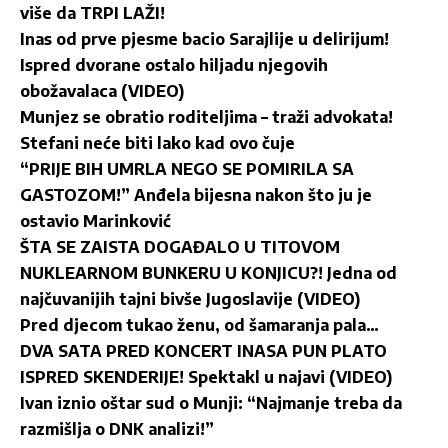
više da TRPI LAŽI!
Inas od prve pjesme bacio Sarajlije u delirijum!
Ispred dvorane ostalo hiljadu njegovih
obožavalaca (VIDEO)
Munjez se obratio roditeljima – traži advokata!
Stefani neće biti lako kad ovo čuje
“PRIJE BIH UMRLA NEGO SE POMIRILA SA
GASTOZOM!” Anđela bijesna nakon što ju je
ostavio Marinković
ŠTA SE ZAISTA DOGAĐALO U TITOVOM
NUKLEARNOM BUNKERU U KONJICU?! Jedna od
najčuvanijih tajni bivše Jugoslavije (VIDEO)
Pred djecom tukao ženu, od šamaranja pala…
DVA SATA PRED KONCERT INASA PUN PLATO
ISPRED SKENDERIJE! Spektakl u najavi (VIDEO)
Ivan iznio oštar sud o Munji: “Najmanje treba da
razmišlja o DNK analizi!”