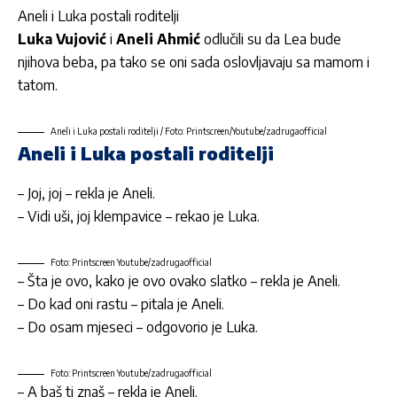
Aneli i Luka postali roditelji
Luka Vujović
i
Aneli Ahmić
odlučili su da Lea bude
njihova beba, pa tako se oni sada oslovljavaju sa mamom i
tatom.
Aneli i Luka postali roditelji / Foto: Printscreen/Youtube/zadrugaofficial
Aneli i Luka postali roditelji
– Joj, joj – rekla je Aneli.
– Vidi uši, joj klempavice – rekao je Luka.
Foto: Printscreen Youtube/zadrugaofficial
– Šta je ovo, kako je ovo ovako slatko – rekla je Aneli.
– Do kad oni rastu – pitala je Aneli.
– Do osam mjeseci – odgovorio je Luka.
Foto: Printscreen Youtube/zadrugaofficial
– A baš ti znaš – rekla je Aneli.