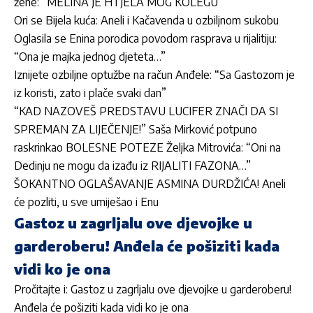
žene: “MELINA JE HTJELA MOG KOLEGU”
Ori se Bijela kuća: Aneli i Kačavenda u ozbiljnom sukobu
Oglasila se Enina porodica povodom rasprava u rijalitiju:
“Ona je majka jednog djeteta…”
Iznijete ozbiljne optužbe na račun Anđele: “Sa Gastozom je
iz koristi, zato i plače svaki dan”
“KAD NAZOVEŠ PREDSTAVU LUCIFER ZNAČI DA SI
SPREMAN ZA LIJEČENJE!” Saša Mirković potpuno
raskrinkao BOLESNE POTEZE Željka Mitrovića: “Oni na
Dedinju ne mogu da izađu iz RIJALITI FAZONA…”
ŠOKANTNO OGLAŠAVANJE ASMINA DURDŽIĆA! Aneli
će pozliti, u sve umiješao i Enu
Gastoz u zagrljalu ove djevojke u
garderoberu! Anđela će pošiziti kada
vidi ko je ona
Pročitajte i:
Gastoz u zagrljalu ove djevojke u garderoberu!
Anđela će pošiziti kada vidi ko je ona