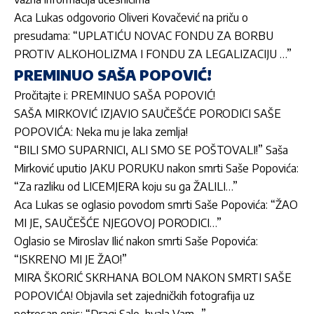
Aca Lukas odgovorio Oliveri Kovačević na priču o
presudama: “UPLATIĆU NOVAC FONDU ZA BORBU
PROTIV ALKOHOLIZMA I FONDU ZA LEGALIZACIJU …”
PREMINUO SAŠA POPOVIĆ!
Pročitajte i:
PREMINUO SAŠA POPOVIĆ!
SAŠA MIRKOVIĆ IZJAVIO SAUČEŠĆE PORODICI SAŠE
POPOVIĆA: Neka mu je laka zemlja!
“BILI SMO SUPARNICI, ALI SMO SE POŠTOVALI!” Saša
Mirković uputio JAKU PORUKU nakon smrti Saše Popovića:
“Za razliku od LICEMJERA koju su ga ŽALILI…”
Aca Lukas se oglasio povodom smrti Saše Popovića: “ŽAO
MI JE, SAUČEŠĆE NJEGOVOJ PORODICI…”
Oglasio se Miroslav Ilić nakon smrti Saše Popovića:
“ISKRENO MI JE ŽAO!”
MIRA ŠKORIĆ SKRHANA BOLOM NAKON SMRTI SAŠE
POPOVIĆA! Objavila set zajedničkih fotografija uz