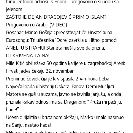
turbulentnom odnosu s Enom – progovorio o sukobu sa
Jelenom
ZAŠTO JE DEJAN DRAGOJEVIĆ PRIMIO ISLAM?
Progovorio i o Arabiji (VIDEO)
Bosanac Marko Bošnjak predstavljat će Hrvatsku na
Eurosongu: Tri učesnika ‘Dore’ završila u Hitnoj pomoći
ANELI U STRAHU! Starleta riješila sve da prizna,
OTKRIVENA TAJNA!
Mile Kitić obilježava 50 godina karijere u zagrebačkoj Areni:
Hrvati jedva čekaju 22. novembar
Preminuo čovjek čija je krv spasila 2,4 miliona beba
Najveća krađa u historiji Oskara: Fanovi Demi Mur ljuti
Matora se guši u suzama, javno se izvinila Janjušu, a onda
priznala kakav odnos ima sa Draganom: “Pruža mi pažnju,
brine!”
Učesnici rijalitija u brutalnom okršaju, Marko umalo nasrnuo
na Sanju, nastao haos!
Milovan javno moli ženu za još jednu šansu, čvrsto je riješio