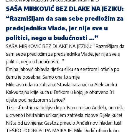
SAŠA MIRKOVIĆ BEZ DLAKE NA JEZIKU:
“Razmišljam da sam sebe predložim za
predsjednika Vlade, jer nije sve u
politici, nego u budućnosti …”
SAŠA MIRKOVIĆ BEZ DLAKE NA JEZIKU: “Razmišljam da
sam sebe predložim za predsjednika Vlade, jer nije sve u
politici, nego u budućnosti …”
Emina Jahović objavila rijetku sliku sa sestrom i otkrila po
čemu je posebna: Samo ona to smije
Milosava udarila zabranu: Stavila katanac na Aleksandru
Kakvu tajnu krije kuća u Brčkom u kojoj je otkriveno 31
dijete pod nadzorom starice?
Ti si isfrustrirana brbljiva krpa: Ivan urnisao Anđelu, ona ušla
u crveno i brutalnim urlikanjem zatresla zidove Bijele kuće!
Ništa od izvinjenja: Gastoz priredio Anđeli novi hladan tuš!
TEŠKO PODNOSI PA MAJKA JE: Miki Dudić otkrio kako