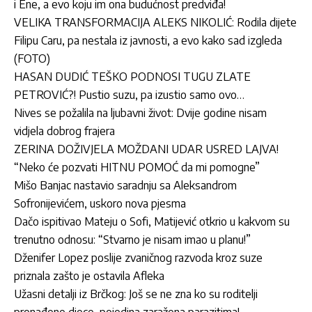
i Ene, a evo koju im ona budućnost predviđa!
VELIKA TRANSFORMACIJA ALEKS NIKOLIĆ: Rodila dijete
Filipu Caru, pa nestala iz javnosti, a evo kako sad izgleda
(FOTO)
HASAN DUDIĆ TEŠKO PODNOSI TUGU ZLATE
PETROVIĆ?! Pustio suzu, pa izustio samo ovo…
Nives se požalila na ljubavni život: Dvije godine nisam
vidjela dobrog frajera
ZERINA DOŽIVJELA MOŽDANI UDAR USRED LAJVA!
“Neko će pozvati HITNU POMOĆ da mi pomogne”
Mišo Banjac nastavio saradnju sa Aleksandrom
Sofronijevićem, uskoro nova pjesma
Dačo ispitivao Mateju o Sofi, Matijević otkrio u kakvom su
trenutno odnosu: “Stvarno je nisam imao u planu!”
Dženifer Lopez poslije zvaničnog razvoda kroz suze
priznala zašto je ostavila Afleka
Užasni detalji iz Brčkog: Još se ne zna ko su roditelji