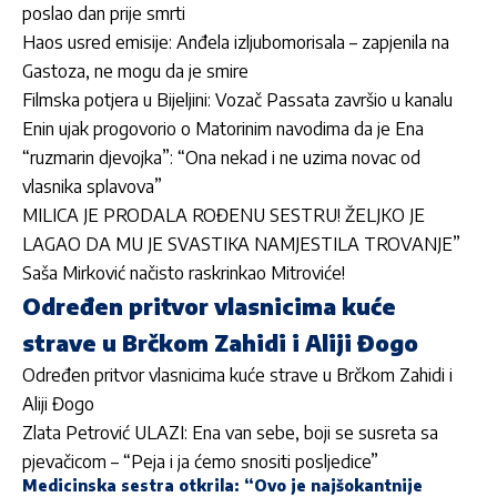
poslao dan prije smrti
Haos usred emisije: Anđela izljubomorisala – zapjenila na
Gastoza, ne mogu da je smire
Filmska potjera u Bijeljini: Vozač Passata završio u kanalu
Enin ujak progovorio o Matorinim navodima da je Ena
“ruzmarin djevojka”: “Ona nekad i ne uzima novac od
vlasnika splavova”
MILICA JE PRODALA ROĐENU SESTRU! ŽELJKO JE
LAGAO DA MU JE SVASTIKA NAMJESTILA TROVANJE”
Saša Mirković načisto raskrinkao Mitroviće!
Određen pritvor vlasnicima kuće
strave u Brčkom Zahidi i Aliji Đogo
Određen pritvor vlasnicima kuće strave u Brčkom Zahidi i
Aliji Đogo
Zlata Petrović ULAZI: Ena van sebe, boji se susreta sa
pjevačicom – “Peja i ja ćemo snositi posljedice”
Medicinska sestra otkrila: “Ovo je najšokantnije