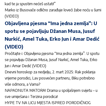
kad te ja spustim nećeš ustati!”
Marko iz Busovače odlično zarađuje loveći žabe noću u šumi
(VIDEO)
Objavljena pjesma “Ima jedna zemlja”: U
spotu se pojavljuju Džanan Musa, Jusuf
Nurkić, Amel Tuka, Erko Jun i Amar Dedić
(VIDEO)
Pročitajte i:
Objavljena pjesma “Ima jedna zemlja”: U spotu
se pojavljuju Džanan Musa, Jusuf Nurkić, Amel Tuka, Erko
Jun i Amar Dedić (VIDEO)
Dnevni horoskop za nedjelju, 2. mart 2025: Rak poklanja
vrijeme porodici, Lav posvećen partneru, Biku potrebno
više odmora, a Vama?
NAPADNUTA MATORA! Drama u spoljašnjem svijetu – u
sve umiješana i Terzina porodica!
HYPE TV NA LICU MJESTA ISPRED PORODIČNOG