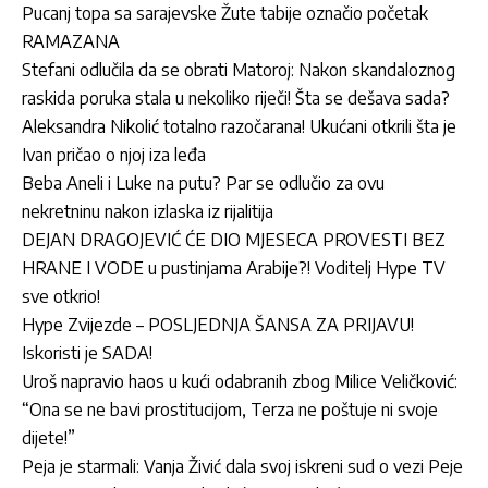
Pucanj topa sa sarajevske Žute tabije označio početak
RAMAZANA
Stefani odlučila da se obrati Matoroj: Nakon skandaloznog
raskida poruka stala u nekoliko riječi! Šta se dešava sada?
Aleksandra Nikolić totalno razočarana! Ukućani otkrili šta je
Ivan pričao o njoj iza leđa
Beba Aneli i Luke na putu? Par se odlučio za ovu
nekretninu nakon izlaska iz rijalitija
DEJAN DRAGOJEVIĆ ĆE DIO MJESECA PROVESTI BEZ
HRANE I VODE u pustinjama Arabije?! Voditelj Hype TV
sve otkrio!
Hype Zvijezde – POSLJEDNJA ŠANSA ZA PRIJAVU!
Iskoristi je SADA!
Uroš napravio haos u kući odabranih zbog Milice Veličković:
“Ona se ne bavi prostitucijom, Terza ne poštuje ni svoje
dijete!”
Peja je starmali: Vanja Živić dala svoj iskreni sud o vezi Peje