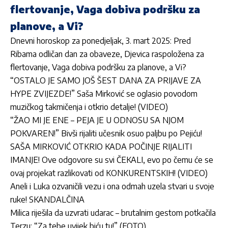
flertovanje, Vaga dobiva podršku za
planove, a Vi?
Dnevni horoskop za ponedjeljak, 3. mart 2025: Pred
Ribama odličan dan za obaveze, Djevica raspoložena za
flertovanje, Vaga dobiva podršku za planove, a Vi?
“OSTALO JE SAMO JOŠ ŠEST DANA ZA PRIJAVE ZA
HYPE ZVIJEZDE!” Saša Mirković se oglasio povodom
muzičkog takmičenja i otkrio detalje! (VIDEO)
“ŽAO MI JE ENE – PEJA JE U ODNOSU SA NJOM
POKVAREN!” Bivši rijaliti učesnik osuo paljbu po Pejiću!
SAŠA MIRKOVIĆ OTKRIO KADA POČINJE RIJALITI
IMANJE! Ove odgovore su svi ČEKALI, evo po čemu će se
ovaj projekat razlikovati od KONKURENTSKIH! (VIDEO)
Aneli i Luka ozvaničili vezu i ona odmah uzela stvari u svoje
ruke! SKANDALČINA
Milica riješila da uzvrati udarac – brutalnim gestom potkačila
Terzu: “Za tebe uvijek biću tu!” (FOTO)