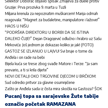
Selektor Doborac objavio spisak Zmajeva za duele protiv
Gruzije: Prva prozivka 9. marta u Tuzli
Miljana krenula za nepoznatim muškarcem! Marija odmah
reagovala: “Magnet za budaletine, manipulatore i lažove!”
HAOS U NIŠU
“PODRŠKA DIREKTORU U BORBI DA SE ISTINA
DALEKO ČUJE!” Dejan Dragojević odlučno i hrabro uz Sašu
Mirkovića: Još jednom je dokazao koliko je jak! (FOTO)
GASTOZ SE IZLANUO U LAJVU! Svi bruje o tome da
Anđela i on rade na bebi
Bijela kuća se trese zbog svađe Matore i Terze: “Ja sam
prevario, a ti si krila dijete”
NOVI DETALJI OKO TRGOVINE DJECOM U BRČKOM:
Sud odredio pritvor za glavne osumnjičene
Zašto je Anđela sada iz čista mira skočila na Gastoza? ŠOK
Pucanj topa sa sarajevske Žute tabije
označio početak RAMAZANA