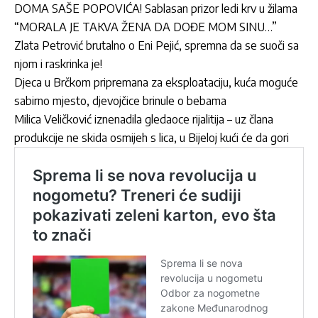
DOMA SAŠE POPOVIĆA! Sablasan prizor ledi krv u žilama
“MORALA JE TAKVA ŽENA DA DOĐE MOM SINU…”
Zlata Petrović brutalno o Eni Pejić, spremna da se suoči sa
njom i raskrinka je!
Djeca u Brčkom pripremana za eksploataciju, kuća moguće
sabirno mjesto, djevojčice brinule o bebama
Milica Veličković iznenadila gledaoce rijalitija – uz člana
produkcije ne skida osmijeh s lica, u Bijeloj kući će da gori