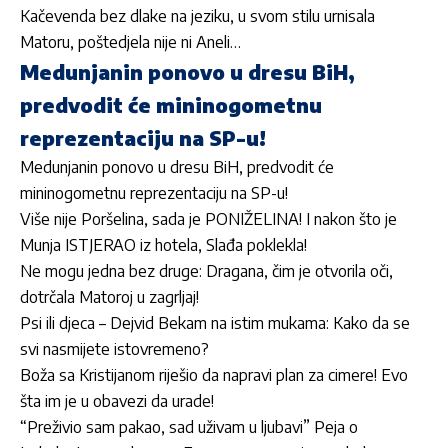
Kačevenda bez dlake na jeziku, u svom stilu urnisala
Matoru, poštedjela nije ni Aneli…
Medunjanin ponovo u dresu BiH,
predvodit će mininogometnu
reprezentaciju na SP-u!
Medunjanin ponovo u dresu BiH, predvodit će
mininogometnu reprezentaciju na SP-u!
Više nije Poršelina, sada je PONIŽELINA! I nakon što je
Munja ISTJERAO iz hotela, Slađa poklekla!
Ne mogu jedna bez druge: Dragana, čim je otvorila oči,
dotrčala Matoroj u zagrljaj!
Psi ili djeca – Dejvid Bekam na istim mukama: Kako da se
svi nasmijete istovremeno?
Boža sa Kristijanom riješio da napravi plan za cimere! Evo
šta im je u obavezi da urade!
“Preživio sam pakao, sad uživam u ljubavi” Peja o