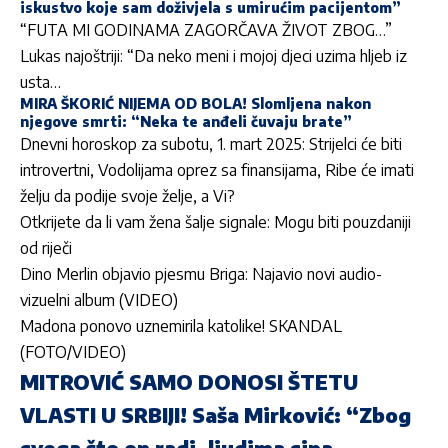
iskustvo koje sam doživjela s umirućim pacijentom”
“FUTA MI GODINAMA ZAGORČAVA ŽIVOT ZBOG…”
Lukas najoštriji: “Da neko meni i mojoj djeci uzima hljeb iz
usta…
MIRA ŠKORIĆ NIJEMA OD BOLA! Slomljena nakon
njegove smrti: “Neka te anđeli čuvaju brate”
Dnevni horoskop za subotu, 1. mart 2025: Strijelci će biti
introvertni, Vodolijama oprez sa finansijama, Ribe će imati
želju da podije svoje želje, a Vi?
Otkrijete da li vam žena šalje signale: Mogu biti pouzdaniji
od riječi
Dino Merlin objavio pjesmu Briga: Najavio novi audio-
vizuelni album (VIDEO)
Madona ponovo uznemirila katolike! SKANDAL
(FOTO/VIDEO)
MITROVIĆ SAMO DONOSI ŠTETU
VLASTI U SRBIJI! Saša Mirković: “Zbog
svega što on radi, ljudima sipa