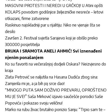
MASOVNI PROTESTI I NEREDI U GRČKOJ! U Atini opšti
KOLAPS povodom godišnjice željezničke nesreće – letovi
otkazani, firme zatvorene
Raskinuo najskladniji par u rijalitiju: Niko ne vjeruje šta se
desilo
Završen 2. Festival svjetla Sarajevo koji je obišlo preko
300.000 posjetitelja
BRUKA I SRAMOTA ANELI AHMIĆ! Svi iznenađeni
njenim ponašanjem
Ko su favoriti na večerašnjoj dodjeli Oskara? Neizvjesno do
kraja
Zlata Petrović se naljutila na Hasana Dudića zbog sina:
Zamjerila mi je, a ja bih joj srce dao!
“MNOGO PUTA SAM DOŽIVIO PREVARU, OPROŠTENO
MU JE SVE!” Saša Mirković izjavio saučešće porodici Saše
Popovića i pokazao svoju veličinu!
Marko na rubu živac brutalno ponizio Sanju: “Trpio sam te –