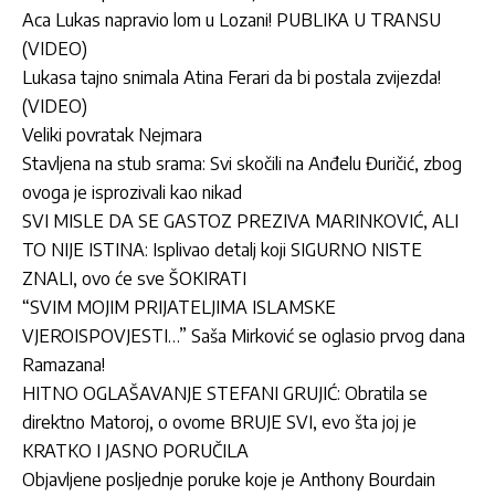
Aca Lukas napravio lom u Lozani! PUBLIKA U TRANSU
(VIDEO)
Lukasa tajno snimala Atina Ferari da bi postala zvijezda!
(VIDEO)
Veliki povratak Nejmara
Stavljena na stub srama: Svi skočili na Anđelu Đuričić, zbog
ovoga je isprozivali kao nikad
SVI MISLE DA SE GASTOZ PREZIVA MARINKOVIĆ, ALI
TO NIJE ISTINA: Isplivao detalj koji SIGURNO NISTE
ZNALI, ovo će sve ŠOKIRATI
“SVIM MOJIM PRIJATELJIMA ISLAMSKE
VJEROISPOVJESTI…” Saša Mirković se oglasio prvog dana
Ramazana!
HITNO OGLAŠAVANJE STEFANI GRUJIĆ: Obratila se
direktno Matoroj, o ovome BRUJE SVI, evo šta joj je
KRATKO I JASNO PORUČILA
Objavljene posljednje poruke koje je Anthony Bourdain