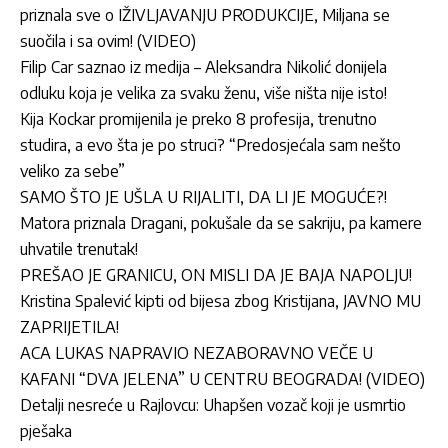
priznala sve o IŽIVLJAVANJU PRODUKCIJE, Miljana se
suočila i sa ovim! (VIDEO)
Filip Car saznao iz medija – Aleksandra Nikolić donijela
odluku koja je velika za svaku ženu, više ništa nije isto!
Kija Kockar promijenila je preko 8 profesija, trenutno
studira, a evo šta je po struci? “Predosjećala sam nešto
veliko za sebe”
SAMO ŠTO JE UŠLA U RIJALITI, DA LI JE MOGUĆE?!
Matora priznala Dragani, pokušale da se sakriju, pa kamere
uhvatile trenutak!
PREŠAO JE GRANICU, ON MISLI DA JE BAJA NAPOLJU!
Kristina Spalević kipti od bijesa zbog Kristijana, JAVNO MU
ZAPRIJETILA!
ACA LUKAS NAPRAVIO NEZABORAVNO VEČE U
KAFANI “DVA JELENA” U CENTRU BEOGRADA! (VIDEO)
Detalji nesreće u Rajlovcu: Uhapšen vozač koji je usmrtio
pješaka