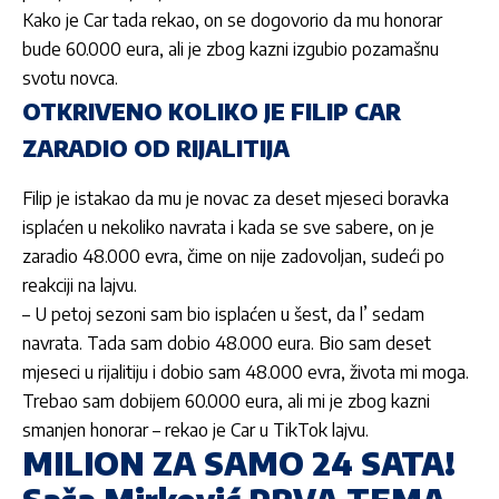
Kako je
Car
tada rekao, on se dogovorio da mu honorar
bude 60.000 eura, ali je zbog kazni izgubio pozamašnu
svotu novca.
OTKRIVENO KOLIKO JE FILIP CAR
ZARADIO OD RIJALITIJA
Filip
je istakao da mu je novac za deset mjeseci boravka
isplaćen u nekoliko navrata i kada se sve sabere, on je
zaradio 48.000 evra, čime on nije zadovoljan, sudeći po
reakciji na lajvu.
– U petoj sezoni sam bio isplaćen u šest, da l’ sedam
navrata. Tada sam dobio 48.000 eura. Bio sam deset
mjeseci u rijalitiju i dobio sam 48.000 evra, života mi moga.
Trebao sam dobijem 60.000 eura, ali mi je zbog kazni
smanjen honorar – rekao je
Car
u
TikTok
lajvu.
MILION ZA SAMO 24 SATA!