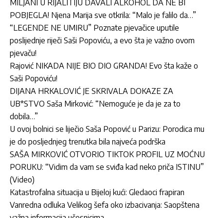
MILJANI U RIJALITIJU DAVALI ALKOHOL DA NE BI
POBJEGLA! Njena Marija sve otkrila: “Malo je falilo da…”
“LEGENDE NE UMIRU” Poznate pjevačice uputile
poslijednje riječi Saši Popoviću, a evo šta je važno ovom
pjevaču!
Rajović NIKADA NIJE BIO DIO GRANDA! Evo šta kaže o
Saši Popoviću!
DIJANA HRKALOVIĆ JE SKRIVALA DOKAZE ZA
UB*STVO Saša Mirković: “Nemoguće je da je za to
dobila…”
U ovoj bolnici se liječio Saša Popović u Parizu: Porodica mu
je do posljednjeg trenutka bila najveća podrška
SAŠA MIRKOVIĆ OTVORIO TIKTOK PROFIL UZ MOĆNU
PORUKU: “Vidim da vam se sviđa kad neko priča ISTINU”
(Video)
Katastrofalna situacija u Bijeloj kući: Gledaoci frapiran
Vanredna odluka Velikog šefa oko izbacivanja: Saopštena
važna informacija učesnicima