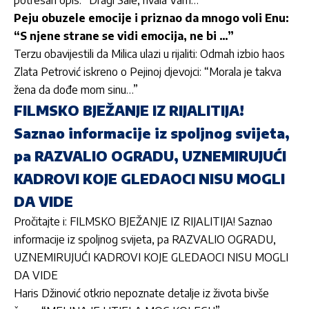
potresan opis: “Dragi Sale, hvala Vam…”
Peju obuzele emocije i priznao da mnogo voli Enu:
“S njene strane se vidi emocija, ne bi …”
Terzu obavijestili da Milica ulazi u rijaliti: Odmah izbio haos
Zlata Petrović iskreno o Pejinoj djevojci: “Morala je takva
žena da dođe mom sinu…”
FILMSKO BJEŽANJE IZ RIJALITIJA!
Saznao informacije iz spoljnog svijeta,
pa RAZVALIO OGRADU, UZNEMIRUJUĆI
KADROVI KOJE GLEDAOCI NISU MOGLI
DA VIDE
Pročitajte i: FILMSKO BJEŽANJE IZ RIJALITIJA! Saznao
informacije iz spoljnog svijeta, pa RAZVALIO OGRADU,
UZNEMIRUJUĆI KADROVI KOJE GLEDAOCI NISU MOGLI
DA VIDE
Haris Džinović otkrio nepoznate detalje iz života bivše