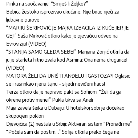
Pinka na suočavanje: “Smiješ li Željko?”
Bebica žestoko isprozivao ukućane: Nije birao riječi za
ljubavne parove
“MARIJU ŠERIFOVIĆ JE MAJKA IZBACILA IZ KUĆE JER JE
GEJ!” Saša Mirković otkrio kako je pjevačicu odveo na
Evroviziju! (VIDEO)
“STANIJA SAMO GLEDA SEBE!” Marijana Zonjić otkrila da
ju je starleta hitno zvala kod Asmina: Ona nema drugarice!
(VIDEO)
MATORA ŽELI DA UNIŠTI ANĐELU I GASTOZA?! Oglasio
se i rasrinkao njenu tajnu – slijedi neviđeni haos!
Terza otkrio da je napravio pakt sa Sofijom: “Želi da ga
okrene protiv mene!” Pukla tikva sa Aneli
Maja zavela šeika u Dubaiju: U hotelskoj sobi je dočekao
skupocjeni poklon
Djevojčica (2) nestala u Srbiji: Aktiviran sistem “Pronađi me”
“Počela sam da postim…” Sofija otkrila preko čega ne