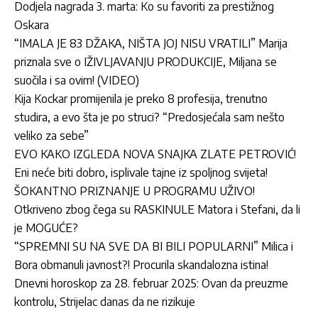
Dodjela nagrada 3. marta: Ko su favoriti za prestižnog
Oskara
“IMALA JE 83 DŽAKA, NIŠTA JOJ NISU VRATILI” Marija
priznala sve o IŽIVLJAVANJU PRODUKCIJE, Miljana se
suočila i sa ovim! (VIDEO)
Kija Kockar promijenila je preko 8 profesija, trenutno
studira, a evo šta je po struci? “Predosjećala sam nešto
veliko za sebe”
EVO KAKO IZGLEDA NOVA SNAJKA ZLATE PETROVIĆ!
Eni neće biti dobro, isplivale tajne iz spoljnog svijeta!
ŠOKANTNO PRIZNANJE U PROGRAMU UŽIVO!
Otkriveno zbog čega su RASKINULE Matora i Stefani, da li
je MOGUĆE?
“SPREMNI SU NA SVE DA BI BILI POPULARNI” Milica i
Bora obmanuli javnost?! Procurila skandalozna istina!
Dnevni horoskop za 28. februar 2025: Ovan da preuzme
kontrolu, Strijelac danas da ne rizikuje