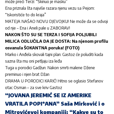
može preći Terzi: “Skinuo je masku”
Ena priznala šta najviše razara njenu vezu sa Pejom:
“Iskoristiće to do kraja”
MATEJA NAŠAO NOVU DJEVOJKU! Ne može da se odvoji
od nje – Ena i Aneli pale u ZABORAV!
NAKON ŠTO SU SE TERZA I SOFIJA POLJUBILI
MILICA ODLUČILA DA JE DOSTA: Na njenom profilu
osvanula ŠOKANTNA poruka! (FOTO)
Marko i Anđela skovali tajni plan: Gastoz će poluditi kada
sazna šta mu oni petljaju iza leđa
Tuga u porodici Gadžun: Nakon smrti malene Džene
preminuo i njen brat Džan
DRAMA U PORODICI KARIĆ! Hitno se oglasio Stefanov
otac Osman – za sve kriv Gastoz
“JOVANA JEREMIĆ SE IZ AMERIKE
VRATILA POPI*ANA” Saša Mirković i o
Mitrovićevoj kompaniji: “Kakve su to