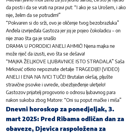
da posti i da se vrati na pravi put: “I ako je sa Urošem, i ako
nije, želim da se potrudim!”
“Pokvaren si do srži, ovo je oličenje tvog bezobrazluka”
Anđela izvrijeđala Gastoza jer joj je pojeo čokoladicu – on
nije znao šta ga je snašlo
DRAMA U PORODICI ANELI AHMIĆ! Njena majka ne
može riječ da izusti, evo šta se dešava!
“MAJKA ŽELJKOVE LJUBAVNICE ISTO STRADALA” Saša
Mirković otkrio nepoznate detalje TRAGEDIJE! (VIDEO)
ANELI I ENA NA IVICI TUČE! Brutalan okršaj, pljušte
stravične psovke i uvrede, obezbjeđenje uletjelo!
Gastozov prijatelj progovorio o odnosu ljubavnog para
nakon sukoba zbog Matore: “Oni su poput mačke i miša”
Dnevni horoskop za ponedjeljak, 3.
mart 2025: Pred Ribama odličan dan za
obaveze, Djevica raspoložena za