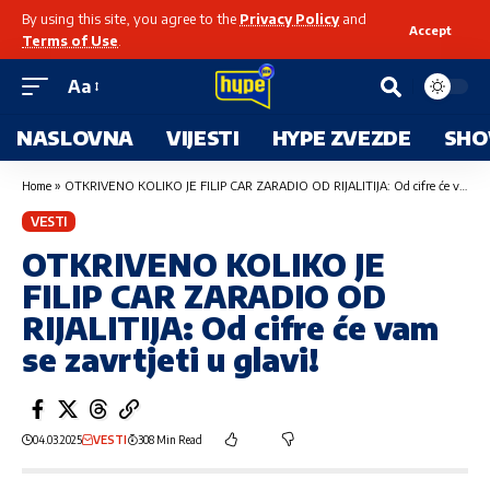
By using this site, you agree to the
Privacy Policy
and
Accept
Terms of Use
.
Aa
NASLOVNA
VIJESTI
HYPE ZVEZDE
SHO
Home
»
OTKRIVENO KOLIKO JE FILIP CAR ZARADIO OD RIJALITIJA: Od cifre će vam se zavrtjeti u glavi!
VESTI
OTKRIVENO KOLIKO JE
FILIP CAR ZARADIO OD
RIJALITIJA: Od cifre će vam
se zavrtjeti u glavi!
04.03.2025
VESTI
308 Min Read