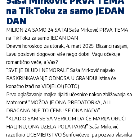
Saša Mirković PRVA TEMA
na TikToku za samo JEDAN
DAN
MILION ZA SAMO 24 SATA! Saša Mirković PRVA TEMA
na TikToku za samo JEDAN DAN
Dnevni horoskop za utorak, 4. mart 2025: Blizanci rasijani,
Lavu poslovni dogovori više nego dobri, Vagu očekuje
romantično veče, a Vas?
“SVE JE BLUD I NEMORAL!” Saša Mirković najavio
RASKRINKAVANJE ODNOSA U GRANDU! Istina će
konačno izaći na VIDJELO! (FOTO)
Prvo oglašavanje majke rijaliti učesnice nakon zbližavanja sa
Matorom! “MOŽDA JE ONA PREDATORKA, ALI
DRAGANA NIJE TO ČEMU SE ONA NADA”
“KLADIO SAM SE SA VERICOM DA ĆE MARIJA OBUĆI
HALJINU, ONA UZELA POLA PARA!” Saša Mirković
razotkrio LICEMJERSTVO Šerifovićeve, pa pozvao vlasnika