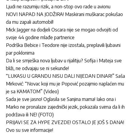
Ljudi ne razumiju rizik, a non-stop ovo rade u avionu
NOVI NAPAD NA JODŽIRA! Maskirani muškarac pokušao
da mu zapali automobil!
Mick Jagger na dodjeli Oscara nije se mogao odvojiti od
svoje 44 godine mlađe partnerice
Podrška Bebice i Teodore nije izostala, preplavili ljubavni
par poklonima
Da li se smješka nova ljubav u rijalitiju? Sofija i Mateja sve
bliži, ne odvajaju se ni sekunde!
“LUKASU U GRANDU NISU DALI NIJEDAN DINAR!” Saša
Mirković: “Novac koji mu je Popović pozajmio naplaćen mu
je sa KAMATOM” (Video)
Sada je sve jasno! Oglasila se Sanjina mama! Iako ona i
Marko ne pronalaze zajednički jezik, pokazala svima da li ih
podržava ili NE! (FOTO)
PRIJAVI SE ZA HYPE ZVEZDE! OSTALO JE JOŠ 5 DANA!
Ovo su sve informacije!