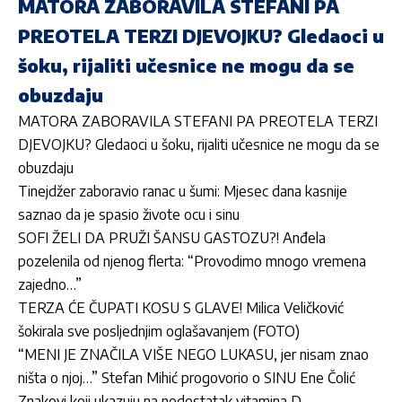
MATORA ZABORAVILA STEFANI PA
PREOTELA TERZI DJEVOJKU? Gledaoci u
šoku, rijaliti učesnice ne mogu da se
obuzdaju
MATORA ZABORAVILA STEFANI PA PREOTELA TERZI
DJEVOJKU? Gledaoci u šoku, rijaliti učesnice ne mogu da se
obuzdaju
Tinejdžer zaboravio ranac u šumi: Mjesec dana kasnije
saznao da je spasio živote ocu i sinu
SOFI ŽELI DA PRUŽI ŠANSU GASTOZU?! Anđela
pozelenila od njenog flerta: “Provodimo mnogo vremena
zajedno…”
TERZA ĆE ČUPATI KOSU S GLAVE! Milica Veličković
šokirala sve posljednjim oglašavanjem (FOTO)
“MENI JE ZNAČILA VIŠE NEGO LUKASU, jer nisam znao
ništa o njoj…” Stefan Mihić progovorio o SINU Ene Čolić
Znakovi koji ukazuju na nedostatak vitamina D