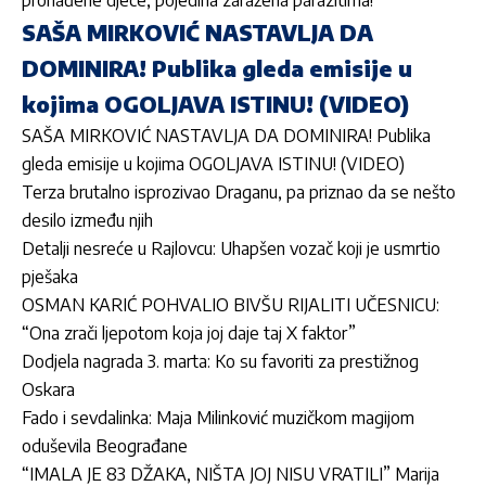
pronađene djece, pojedina zaražena parazitima!
SAŠA MIRKOVIĆ NASTAVLJA DA
DOMINIRA! Publika gleda emisije u
kojima OGOLJAVA ISTINU! (VIDEO)
SAŠA MIRKOVIĆ NASTAVLJA DA DOMINIRA! Publika
gleda emisije u kojima OGOLJAVA ISTINU! (VIDEO)
Terza brutalno isprozivao Draganu, pa priznao da se nešto
desilo između njih
Detalji nesreće u Rajlovcu: Uhapšen vozač koji je usmrtio
pješaka
OSMAN KARIĆ POHVALIO BIVŠU RIJALITI UČESNICU:
“Ona zrači ljepotom koja joj daje taj X faktor”
Dodjela nagrada 3. marta: Ko su favoriti za prestižnog
Oskara
Fado i sevdalinka: Maja Milinković muzičkom magijom
oduševila Beograđane
“IMALA JE 83 DŽAKA, NIŠTA JOJ NISU VRATILI” Marija