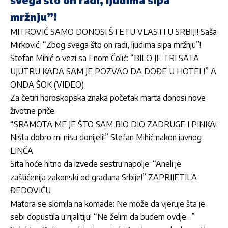
mržnju”!
MITROVIĆ SAMO DONOSI ŠTETU VLASTI U SRBIJI! Saša
Mirković: “Zbog svega što on radi, ljudima sipa mržnju”!
Stefan Mihić o vezi sa Enom Čolić: “BILO JE TRI SATA
UJUTRU KADA SAM JE POZVAO DA DOĐE U HOTEL!” A
ONDA ŠOK (VIDEO)
Za četiri horoskopska znaka početak marta donosi nove
životne priče
“SRAMOTA ME JE ŠTO SAM BIO DIO ZADRUGE I PINKA!
Ništa dobro mi nisu donijeli!” Stefan Mihić nakon javnog
LINČA
Sita hoće hitno da izvede sestru napolje: “Aneli je
zaštićenija zakonski od građana Srbije!” ZAPRIJETILA
ĐEDOVIĆU
Matora se slomila na komade: Ne može da vjeruje šta je
sebi dopustila u rijalitiju! “Ne želim da budem ovdje…”