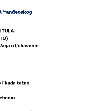
LA “anđeoskog
 TITULA
OTO)
 Vaga u ljubavnom
 i kada tačno
osebnom