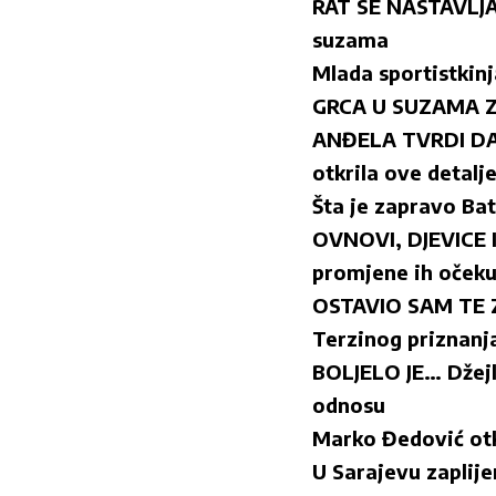
RAT SE NASTAVLJA!
suzama
Mlada sportistkinj
GRCA U SUZAMA ZBO
ANĐELA TVRDI DA J
otkrila ove detalj
Šta je zapravo Ba
OVNOVI, DJEVICE I 
promjene ih očeku
OSTAVIO SAM TE Z
Terzinog priznanj
BOLJELO JE… Džejl
odnosu
Marko Đedović otkr
U Sarajevu zaplije