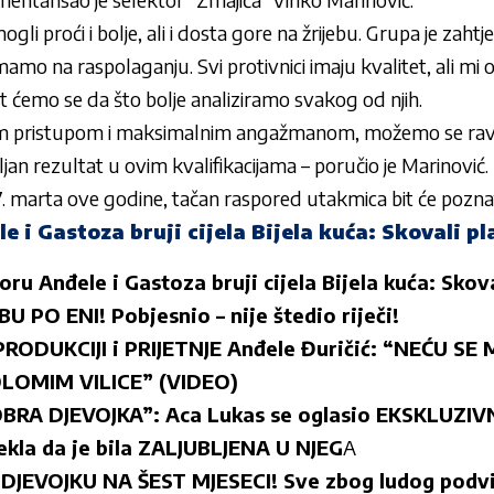
gli proći i bolje, ali i dosta gore na žrijebu. Grupa je zahtj
 imamo na raspolaganju. Svi protivnici imaju kvalitet, ali 
t ćemo se da što bolje analiziramo svakog od njih.
im pristupom i maksimalnim angažmanom, možemo se ravn
ljan rezultat u ovim kvalifikacijama – poručio je Marinović.
7. marta ove godine, tačan raspored utakmica bit će pozn
 i Gastoza bruji cijela Bijela kuća: Skovali pl
ru Anđele i Gastoza bruji cijela Bijela kuća: Skova
 PO ENI! Pobjesnio – nije štedio riječi!
PRODUKCIJI i PRIJETNJE Anđele Đuričić: “NEĆU S
LOMIM VILICE” (VIDEO)
BRA DJEVOJKA”: Aca Lukas se oglasio EKSKLUZIV
rekla da je bila ZALJUBLJENA U NJEG
A
JEVOJKU NA ŠEST MJESECI! Sve zbog ludog podvig