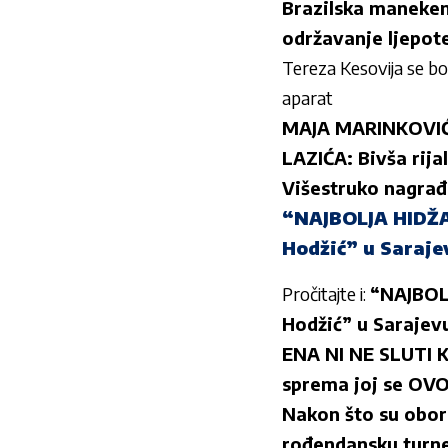
Brazilska maneken
održavanje ljepot
Tereza Kesovija se bo
aparat
MAJA MARINKOVI
LAZIĆA: Bivša rija
Višestruko nagrađ
“NAJBOLJA HIDŽA
Hodžić” u Saraje
Pročitajte i:
“NAJBOL
Hodžić” u Sarajev
ENA NI NE SLUTI 
sprema joj se OV
Nakon što su obor
rođendansku turne