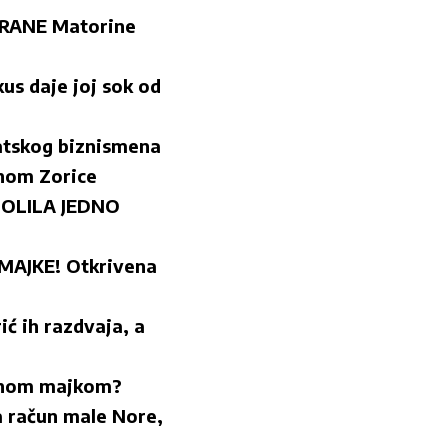
HRANE Matorine
kus daje joj sok od
vatskog biznismena
inom Zorice
ZAMOLILA JEDNO
MAJKE! Otkrivena
 ih razdvaja, a
jenom majkom?
 račun male Nore,