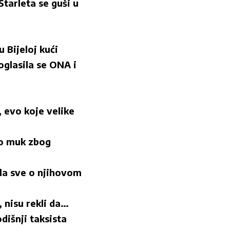
tarleta se guši u
Bijeloj kući
glasila se ONA i
 evo koje velike
o muk zbog
ila sve o njihovom
 nisu rekli da…
dišnji taksista