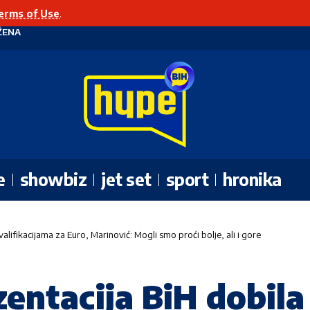
erms of Use
.
ŽENA
e
showbiz
jet set
sport
hronika
alifikacijama za Euro, Marinović: Mogli smo proći bolje, ali i gore
entacija BiH dobila 