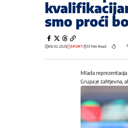
kvalifikacij
smo proći bol
06.02.2025
SPORT
57 Min Read
Mlada reprezentacija 
Grupa je zahtjevna, a