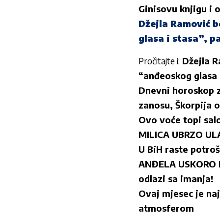
Ginisovu knjigu i 
Džejla Ramović b
glasa i stasa”, p
Pročitajte i:
Džejla R
“anđeoskog glasa i
Dnevni horoskop z
zanosu, Škorpija o
Ovo voće topi salo
MILICA UBRZO ULAZI
U BiH raste potroš
ANĐELA USKORO NAP
odlazi sa imanja!
Ovaj mjesec je naj
atmosferom