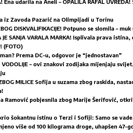
 Ena udarila na Aneli – OPALILA RAFAL UVREDA! S
a iz Zavoda Pazarić na Olimpijadi u Torinu
G DISKVALIFIKACIJE! Potpuno se slomila – muk u 
E SANJA VARALA MARKA! Isplivala prava istina, o
e! (FOTO)
tman? Prema DC-u, odgovor je “jednostavan”
VODOLIJE – ovi znakovi zodijaka mijenjaju svijet,
ju
BOG MILICE Sofija u suzama zbog raskida, nasta
a!
a Ramović pobjesnila zbog Marije Šerifović, otkr
io šokantnu istinu o Terzi i Sofiji: Samo se vade,
njeno više od 100 kilograma droge, uhapšen 47-go