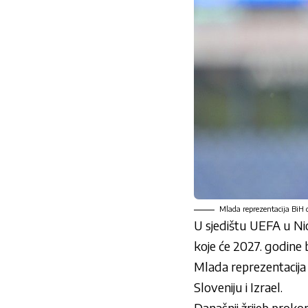
Mlada reprezentacija BiH d
U sjedištu
UEFA
u Ni
koje će 2027. godine bi
Mlada reprezentacij
Sloveniju i Izrael.
Današnji žrijeb proko