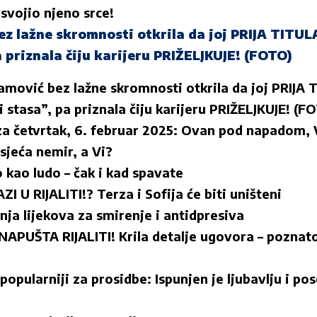
osvojio njeno srce!
ez lažne skromnosti otkrila da joj PRIJA TITU
a priznala čiju karijeru PRIŽELJKUJE! (FOTO)
amović bez lažne skromnosti otkrila da joj PRIJA
 stasa”, pa priznala čiju karijeru PRIŽELJKUJE! (F
a četvrtak, 6. februar 2025: Ovan pod napadom,
sjeća nemir, a Vi?
 kao ludo – čak i kad spavate
 U RIJALITI!? Terza i Sofija će biti uništeni
nja lijekova za smirenje i antidpresiva
UŠTA RIJALITI! Krila detalje ugovora – poznato
popularniji za prosidbe: Ispunjen je ljubavlju i p