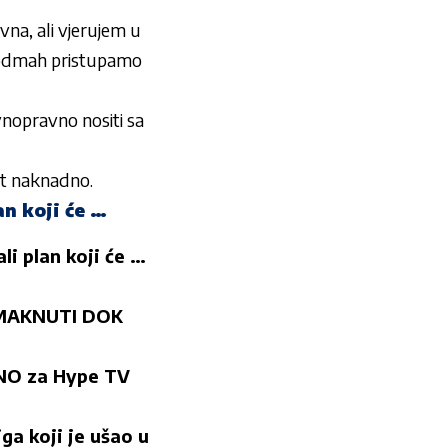
evna, ali vjerujem u
mi odmah pristupamo
opravno nositi sa
at naknadno.
an koji će …
li plan koji će …
E MAKNUTI DOK
NO za Hype TV
a koji je ušao u