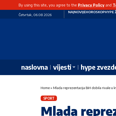
By using this site, you agree to the
Privacy Policy
and
T
NAJNOVIJE
HOROSKOP
HYPE 
Četvrtak, 06.08.2026
naslovna
vijesti
hype zvezd
Home
»
Mlada reprezentacija BiH dobila rivale u kv
SPORT
Mlada reprez