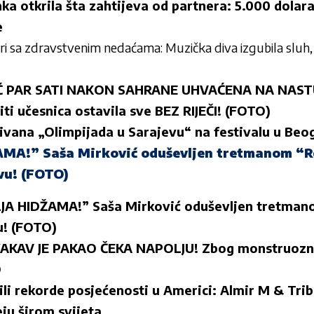
ka otkrila šta zahtijeva od partnera: 5.000 dolar
e
ri sa zdravstvenim nedaćama: Muzička diva izgubila sluh, 
Ć PAR SATI NAKON SAHRANE UHVAĆENA NA NAS
liti učesnica ostavila sve BEZ RIJEČI! (FOTO)
ivana „Olimpijada u Sarajevu“ na festivalu u Beo
MA!” Saša Mirković oduševljen tretmanom “Re
vu! (FOTO)
JA HIDŽAMA!” Saša Mirković oduševljen tretmano
u! (FOTO)
KAKAV JE PAKAO ČEKA NAPOLJU! Zbog monstruozno
O
ili rekorde posjećenosti u Americi: Almir M & Tr
ju širom svijeta