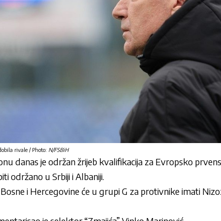
obila rivale / Photo:
N/FSBiH
onu danas je održan žrijeb kvalifikacija za Evropsko prvens
ti održano u Srbiji i Albaniji.
a
Bosne i Hercegovine će u grupi G za protivnike imati Ni
mentarisao je selektor “Zmajića” Vinko Marinović.