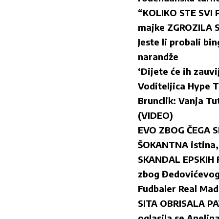
“KOLIKO STE SVI 
majke ZGROZILA 
Jeste li probali bi
narandže
‘Dijete će ih zauv
Voditeljica Hype T
Brunclik: Vanja Tu
(VIDEO)
EVO ZBOG ČEGA SE
ŠOKANTNA istina,
SKANDAL EPSKIH R
zbog Đedovićevog
Fudbaler Real Mad
SITA OBRISALA PA
oglasila se Anelin