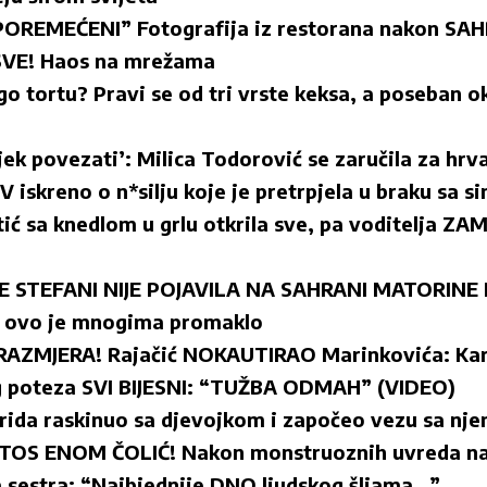
POREMEĆENI” Fotografija iz restorana nakon SA
SVE! Haos na mrežama
ngo tortu? Pravi se od tri vrste keksa, a poseban o
ijek povezati’: Milica Todorović se zaručila za hr
V iskreno o n*silju koje je pretrpjela u braku sa s
tić sa knedlom u grlu otkrila sve, pa voditelja 
 STEFANI NIJE POJAVILA NA SAHRANI MATORINE 
 ovo je mnogima promaklo
AZMJERA! Rajačić NOKAUTIRAO Marinkovića: Karić
 poteza SVI BIJESNI: “TUŽBA ODMAH” (VIDEO)
rida raskinuo sa djevojkom i započeo vezu sa n
TOS ENOM ČOLIĆ! Nakon monstruoznih uvreda na
a sestra: “Najbjednije DNO ljudskog šljama…”