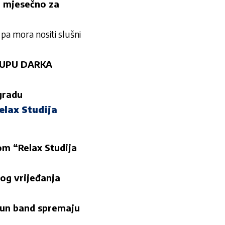
a mjesečno za
pa mora nositi slušni
TUPU DARKA
gradu
lax Studija
m “Relax Studija
g vrijeđanja
ibun band spremaju