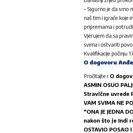
– Sigurno je da smo mo
naš tim i igrače koje
pripremama
i potrudi
Vjerujem da sa prav
svima i ostvariti povo
Kvalifikacije
počinju 1
O dogovoru Anđele
Pročitajte i:
O dogovo
ASMIN OSUO PALJBU
Stravične uvrede 
VAM SVIMA NE PO
“ONA JE JEDNA DO
nakon što je Indi 
OSTAVIO POSAO I D