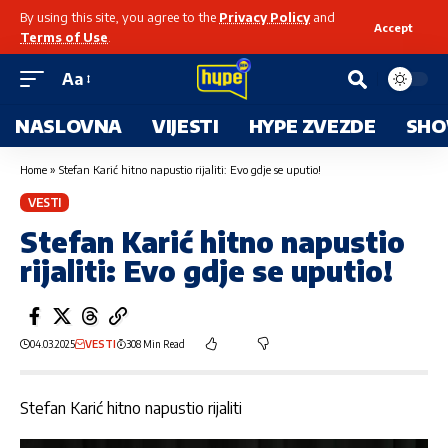
By using this site, you agree to the
Privacy Policy
and
Accept
Terms of Use
.
Aa
NASLOVNA
VIJESTI
HYPE ZVEZDE
SHO
Home
»
Stefan Karić hitno napustio rijaliti: Evo gdje se uputio!
VESTI
Stefan Karić hitno napustio
rijaliti: Evo gdje se uputio!
04.03.2025
VESTI
308 Min Read
Stefan Karić hitno napustio rijaliti