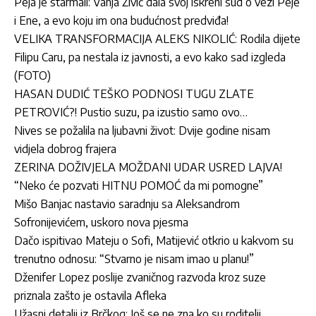
Peja je starmali: Vanja Živić dala svoj iskreni sud o vezi Peje
i Ene, a evo koju im ona budućnost predviđa!
VELIKA TRANSFORMACIJA ALEKS NIKOLIĆ: Rodila dijete
Filipu Caru, pa nestala iz javnosti, a evo kako sad izgleda
(FOTO)
HASAN DUDIĆ TEŠKO PODNOSI TUGU ZLATE
PETROVIĆ?! Pustio suzu, pa izustio samo ovo…
Nives se požalila na ljubavni život: Dvije godine nisam
vidjela dobrog frajera
ZERINA DOŽIVJELA MOŽDANI UDAR USRED LAJVA!
“Neko će pozvati HITNU POMOĆ da mi pomogne”
Mišo Banjac nastavio saradnju sa Aleksandrom
Sofronijevićem, uskoro nova pjesma
Dačo ispitivao Mateju o Sofi, Matijević otkrio u kakvom su
trenutno odnosu: “Stvarno je nisam imao u planu!”
Dženifer Lopez poslije zvaničnog razvoda kroz suze
priznala zašto je ostavila Afleka
Užasni detalji iz Brčkog: Još se ne zna ko su roditelji