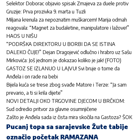
Selektor Doborac objavio spisak Zmajeva za duele protiv
Gruzije: Prva prozivka 9. marta u Tuzli
Miljana krenula za nepoznatim muškarcem! Marija odmah
reagovala: “Magnet za budaletine, manipulatore i lažove!”
HAOS U NIŠU
“PODRŠKA DIREKTORU U BORBI DA SE ISTINA
DALEKO ČUJE!” Dejan Dragojević odlučno i hrabro uz Sašu
Mirkovića: Još jednom je dokazao koliko je jak! (FOTO)
GASTOZ SE IZLANUO U LAJVU! Svi bruje o tome da
Anđela i on rade na bebi
Bijela kuća se trese zbog svađe Matore i Terze: “Ja sam
prevario, a ti si krila dijete”
NOVI DETALJI OKO TRGOVINE DJECOM U BRČKOM:
Sud odredio pritvor za glavne osumnjičene
Zašto je Anđela sada iz čista mira skočila na Gastoza? ŠOK
Pucanj topa sa sarajevske Žute tabije
označio početak RAMAZANA