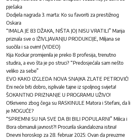
pješaka
Dodjela nagrada 3. marta: Ko su favoriti za prestižnog
Oskara
“IMALA JE 83 DŽAKA, NIŠTA JOJ NISU VRATILI” Marija
priznala sve o IŽIVLJAVANJU PRODUKCIJE, Miljana se
suočila i sa ovim! (VIDEO)
Kija Kockar promijenila je preko 8 profesija, trenutno
studira, a evo šta je po struci? “Predosjećala sam nešto
veliko za sebe”
EVO KAKO IZGLEDA NOVA SNAJKA ZLATE PETROVIĆ!
Eni neće biti dobro, isplivale tajne iz spoljnog svijeta!
ŠOKANTNO PRIZNANJE U PROGRAMU UŽIVO!
Otkriveno zbog čega su RASKINULE Matora i Stefani, da li
je MOGUĆE?
“SPREMNI SU NA SVE DA BI BILI POPULARNI” Milica i
Bora obmanuli javnost?! Procurila skandalozna istina!
Dnevni horoskop za 28. februar 2025: Ovan da preuzme