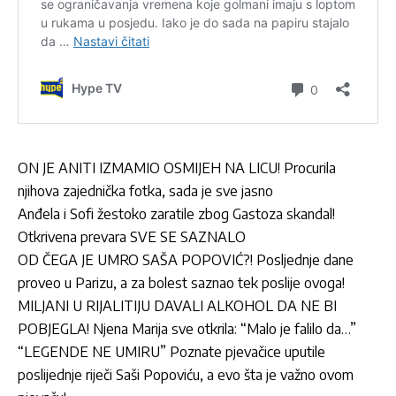
ON JE ANITI IZMAMIO OSMIJEH NA LICU! Procurila
njihova zajednička fotka, sada je sve jasno
Anđela i Sofi žestoko zaratile zbog Gastoza skandal!
Otkrivena prevara SVE SE SAZNALO
OD ČEGA JE UMRO SAŠA POPOVIĆ?! Posljednje dane
proveo u Parizu, a za bolest saznao tek poslije ovoga!
MILJANI U RIJALITIJU DAVALI ALKOHOL DA NE BI
POBJEGLA! Njena Marija sve otkrila: “Malo je falilo da…”
“LEGENDE NE UMIRU” Poznate pjevačice uputile
poslijednje riječi Saši Popoviću, a evo šta je važno ovom