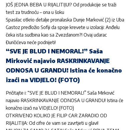
JOŠ JEDNA BEBA U RIJALITIJU!? Od produkcije se traži
test za trudnoću – ona u šoku
Spasilac otkrio detalje pronalaska Dunje Marković (2) iz Uba
Gastoz predložio Sofiji da spoje krevete u izolaciji: Anđelu
čeka ista sudbina kao sa Zvezdanom?! Ovaj udarac
Đuričićeva neće podnijeti!
“SVE JE BLUD I NEMORAL!” Saša
Mirković najavio RASKRINKAVANJE
ODNOSA U GRANDU! Istina će konačno
izaći na VIDJELO! (FOTO)
Pričitajte i:
“SVE JE BLUD I NEMORAL!” Saša Mirković
najavio RASKRINKAVANJE ODNOSA U GRANDU! Istina će
konačno izaći na VIDJELO! (FOTO)
OTKRIVENO KOLIKO JE FILIP CAR ZARADIO OD
RIJALITIJA: Od cifre će vam se zavrtjeti u glavi!