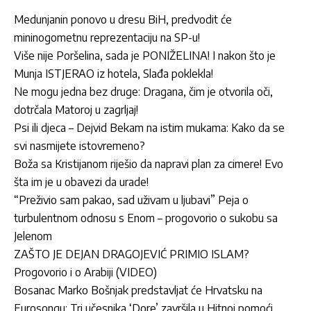
Medunjanin ponovo u dresu BiH, predvodit će
mininogometnu reprezentaciju na SP-u!
Više nije Poršelina, sada je PONIŽELINA! I nakon što je
Munja ISTJERAO iz hotela, Slađa poklekla!
Ne mogu jedna bez druge: Dragana, čim je otvorila oči,
dotrčala Matoroj u zagrljaj!
Psi ili djeca – Dejvid Bekam na istim mukama: Kako da se
svi nasmijete istovremeno?
Boža sa Kristijanom riješio da napravi plan za cimere! Evo
šta im je u obavezi da urade!
“Preživio sam pakao, sad uživam u ljubavi” Peja o
turbulentnom odnosu s Enom – progovorio o sukobu sa
Jelenom
ZAŠTO JE DEJAN DRAGOJEVIĆ PRIMIO ISLAM?
Progovorio i o Arabiji (VIDEO)
Bosanac Marko Bošnjak predstavljat će Hrvatsku na
Eurosongu: Tri učesnika ‘Dore’ završila u Hitnoj pomoći