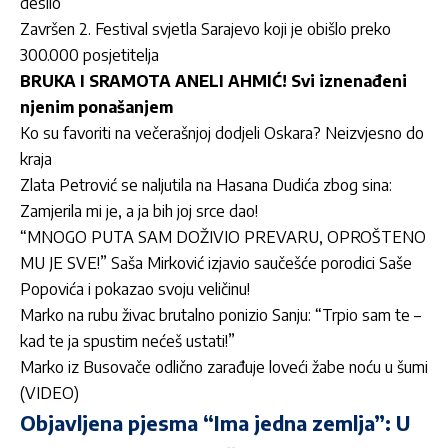
desilo
Završen 2. Festival svjetla Sarajevo koji je obišlo preko
300.000 posjetitelja
BRUKA I SRAMOTA ANELI AHMIĆ! Svi iznenađeni
njenim ponašanjem
Ko su favoriti na večerašnjoj dodjeli Oskara? Neizvjesno do
kraja
Zlata Petrović se naljutila na Hasana Dudića zbog sina:
Zamjerila mi je, a ja bih joj srce dao!
“MNOGO PUTA SAM DOŽIVIO PREVARU, OPROŠTENO
MU JE SVE!” Saša Mirković izjavio saučešće porodici Saše
Popovića i pokazao svoju veličinu!
Marko na rubu živac brutalno ponizio Sanju: “Trpio sam te –
kad te ja spustim nećeš ustati!”
Marko iz Busovače odlično zarađuje loveći žabe noću u šumi
(VIDEO)
Objavljena pjesma “Ima jedna zemlja”: U