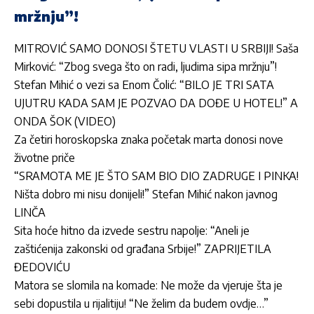
mržnju”!
MITROVIĆ SAMO DONOSI ŠTETU VLASTI U SRBIJI! Saša
Mirković: “Zbog svega što on radi, ljudima sipa mržnju”!
Stefan Mihić o vezi sa Enom Čolić: “BILO JE TRI SATA
UJUTRU KADA SAM JE POZVAO DA DOĐE U HOTEL!” A
ONDA ŠOK (VIDEO)
Za četiri horoskopska znaka početak marta donosi nove
životne priče
“SRAMOTA ME JE ŠTO SAM BIO DIO ZADRUGE I PINKA!
Ništa dobro mi nisu donijeli!” Stefan Mihić nakon javnog
LINČA
Sita hoće hitno da izvede sestru napolje: “Aneli je
zaštićenija zakonski od građana Srbije!” ZAPRIJETILA
ĐEDOVIĆU
Matora se slomila na komade: Ne može da vjeruje šta je
sebi dopustila u rijalitiju! “Ne želim da budem ovdje…”