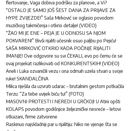
flertovanje, Vaga dobiva podršku za planove, a Vi?
“OSTALO JE SAMO JOŠ ŠEST DANA ZA PRIJAVE ZA
HYPE ZVIJEZDE!” Saša Mirković se oglasio povodom
muzičkog takmičenja i otkrio detalje! (VIDEO)
“ŽAO MI JE ENE – PEJA JE U ODNOSU SA NJOM
POKVAREN!” Bivši rijaliti učesnik osuo paljbu po Pejiću!
SAŠA MIRKOVIĆ OTKRIO KADA POČINJE RIJALITI
IMANJE! Ove odgovore su svi ČEKALI, evo po čemu će se
ovaj projekat razlikovati od KONKURENTSKIH! (VIDEO)
Aneli i Luka ozvaničili vezu i ona odmah uzela stvari u svoje
ruke! SKANDALČINA
Milica riješila da uzvrati udarac – brutalnim gestom potkačila
Terzu: “Za tebe uvijek biću tu!” (FOTO)
MASOVNI PROTESTI I NEREDI U GRČKOJ! U Atini opšti
KOLAPS povodom godišnjice
željezničke nesreće – letovi
otkazani, firme zatvorene
Raskinuo najskladniji par u rijalitiju: Niko ne vjeruje šta se