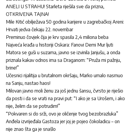
ANELI U STRAHU! Starleta riješila sve da prizna,
OTKRIVENA TAJNA!
Mile Kitić obilježava 50 godina karijere u zagrebačkoj Areni:
Hrvati jedva čekaju 22. novembar
Preminuo čovjek čija je krv spasila 2,4 miliona beba
Najveća krađa u historiji Oskara: Fanovi Demi Mur ljuti
Matora se guši u suzama, javno se izvinila Janjušu, a onda
priznala kakav odnos ima sa Draganom: “Pruža mi pažnju,
brine!”
Učesnici rijalitija u brutalnom okršaju, Marko umalo nasrnuo
na Sanju, nastao haos!
Milovan javno moli ženu za još jednu šansu, čvrsto je riješio
da posti i da se vrati na pravi put: “I ako je sa Urošem, i ako
nije, želim da se potrudim!”
“Pokvaren si do srži, ovo je oličenje tvog bezobrazluka”
Anđela izvrijeđala Gastoza jer joj je pojeo čokoladicu – on
nije znao šta ga je snašlo