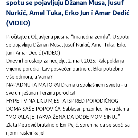
spotu se pojavljuju Džanan Musa, Jusuf
Nurkić, Amel Tuka, Erko Jun i Amar Dedić
(VIDEO)
Pročitajte i:
Objavljena pjesma “Ima jedna zemlja”: U spotu
se pojavljuju Džanan Musa, Jusuf Nurkić, Amel Tuka, Erko
Jun i Amar Dedić (VIDEO)
Dnevni horoskop za nedjelju, 2. mart 2025: Rak poklanja
vrijeme porodici, Lav posvećen partneru, Biku potrebno
više odmora, a Vama?
NAPADNUTA MATORA! Drama u spoljašnjem svijetu – u
sve umiješana i Terzina porodica!
HYPE TV NA LICU MJESTA ISPRED PORODIČNOG
DOMA SAŠE POPOVIĆA! Sablasan prizor ledi krv u žilama
“MORALA JE TAKVA ŽENA DA DOĐE MOM SINU…”
Zlata Petrović brutalno o Eni Pejić, spremna da se suoči sa
njom i raskrinka je!