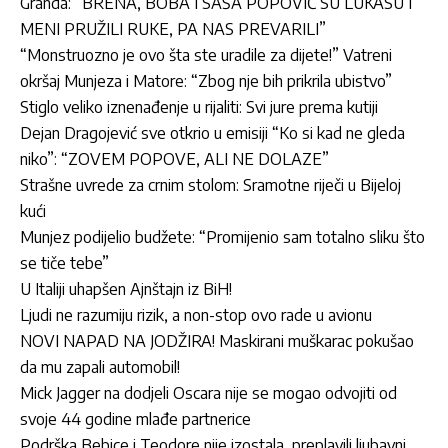
Granda: “BRENA, BOBA I SAŠA POPOVIĆ SU LUKASU I
MENI PRUŽILI RUKE, PA NAS PREVARILI”
“Monstruozno je ovo šta ste uradile za dijete!” Vatreni
okršaj Munjeza i Matore: “Zbog nje bih prikrila ubistvo”
Stiglo veliko iznenađenje u rijaliti: Svi jure prema kutiji
Dejan Dragojević sve otkrio u emisiji “Ko si kad ne gleda
niko”: “ZOVEM POPOVE, ALI NE DOLAZE”
Strašne uvrede za crnim stolom: Sramotne riječi u Bijeloj
kući
Munjez podijelio budžete: “Promijenio sam totalno sliku što
se tiče tebe”
U Italiji uhapšen Ajnštajn iz BiH!
Ljudi ne razumiju rizik, a non-stop ovo rade u avionu
NOVI NAPAD NA JODŽIRA! Maskirani muškarac pokušao
da mu zapali automobil!
Mick Jagger na dodjeli Oscara nije se mogao odvojiti od
svoje 44 godine mlađe partnerice
Podrška Bebice i Teodore nije izostala, preplavili ljubavni