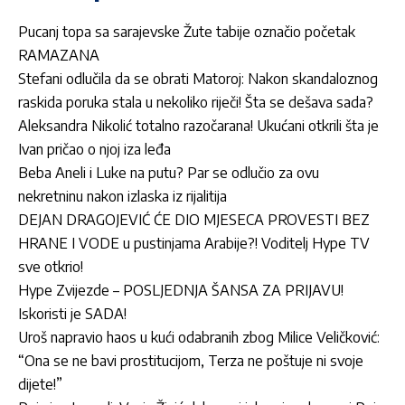
Pucanj topa sa sarajevske Žute tabije označio početak
RAMAZANA
Stefani odlučila da se obrati Matoroj: Nakon skandaloznog
raskida poruka stala u nekoliko riječi! Šta se dešava sada?
Aleksandra Nikolić totalno razočarana! Ukućani otkrili šta je
Ivan pričao o njoj iza leđa
Beba Aneli i Luke na putu? Par se odlučio za ovu
nekretninu nakon izlaska iz rijalitija
DEJAN DRAGOJEVIĆ ĆE DIO MJESECA PROVESTI BEZ
HRANE I VODE u pustinjama Arabije?! Voditelj Hype TV
sve otkrio!
Hype Zvijezde – POSLJEDNJA ŠANSA ZA PRIJAVU!
Iskoristi je SADA!
Uroš napravio haos u kući odabranih zbog Milice Veličković:
“Ona se ne bavi prostitucijom, Terza ne poštuje ni svoje
dijete!”