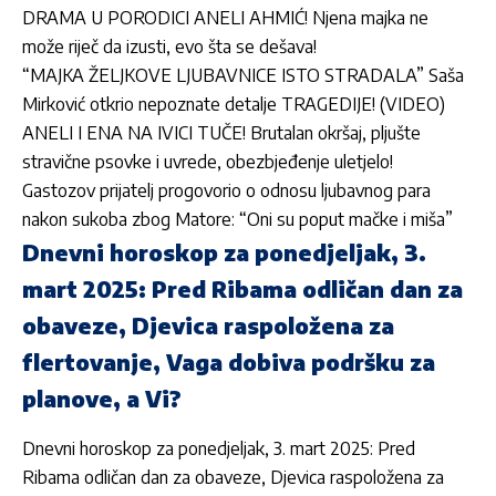
DRAMA U PORODICI ANELI AHMIĆ! Njena majka ne
može riječ da izusti, evo šta se dešava!
“MAJKA ŽELJKOVE LJUBAVNICE ISTO STRADALA” Saša
Mirković otkrio nepoznate detalje TRAGEDIJE! (VIDEO)
ANELI I ENA NA IVICI TUČE! Brutalan okršaj, pljušte
stravične psovke i uvrede, obezbjeđenje uletjelo!
Gastozov prijatelj progovorio o odnosu ljubavnog para
nakon sukoba zbog Matore: “Oni su poput mačke i miša”
Dnevni horoskop za ponedjeljak, 3.
mart 2025: Pred Ribama odličan dan za
obaveze, Djevica raspoložena za
flertovanje, Vaga dobiva podršku za
planove, a Vi?
Dnevni horoskop za ponedjeljak, 3. mart 2025: Pred
Ribama odličan dan za obaveze, Djevica raspoložena za