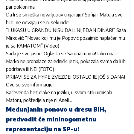
par poklonima
Da li se smješka nova ljubav u rijalitiju? Sofija i Mateja sve
bliži, ne odvajaju se ni sekunde!
“LUKASU U GRANDU NISU DALI NIJEDAN DINAR!” Saša
Mirković: “Novac koji mu je Popović pozajmio naplaćen mu
je sa KAMATOM” (Video)
Sada je sve jasno! Oglasila se Sanjina mama! Iako ona i
Marko ne pronalaze zajednički jezik, pokazala svima da li ih
podržava ili NE! (FOTO)
PRIJAVI SE ZA HYPE ZVEZDE! OSTALO JE JOŠ 5 DANA!
Ovo su sve informacije!
Kačevenda bez dlake na jeziku, u svom stilu urnisala
Matoru, poštedjela nije ni Aneli…
Medunjanin ponovo u dresu BiH,
predvodit će mininogometnu
reprezentaciju na SP-u!