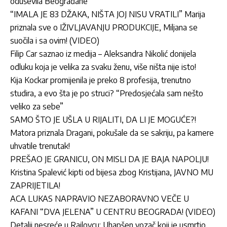
oduševila Beograđane
“IMALA JE 83 DŽAKA, NIŠTA JOJ NISU VRATILI” Marija
priznala sve o IŽIVLJAVANJU PRODUKCIJE, Miljana se
suočila i sa ovim! (VIDEO)
Filip Car saznao iz medija – Aleksandra Nikolić donijela
odluku koja je velika za svaku ženu, više ništa nije isto!
Kija Kockar promijenila je preko 8 profesija, trenutno
studira, a evo šta je po struci? “Predosjećala sam nešto
veliko za sebe”
SAMO ŠTO JE UŠLA U RIJALITI, DA LI JE MOGUĆE?!
Matora priznala Dragani, pokušale da se sakriju, pa kamere
uhvatile trenutak!
PREŠAO JE GRANICU, ON MISLI DA JE BAJA NAPOLJU!
Kristina Spalević kipti od bijesa zbog Kristijana, JAVNO MU
ZAPRIJETILA!
ACA LUKAS NAPRAVIO NEZABORAVNO VEČE U
KAFANI “DVA JELENA” U CENTRU BEOGRADA! (VIDEO)
Detalji nesreće u Rajlovcu: Uhapšen vozač koji je usmrtio