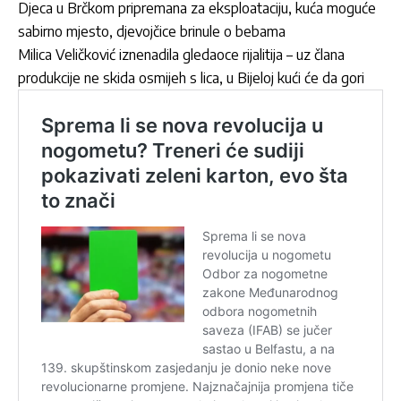
Djeca u Brčkom pripremana za eksploataciju, kuća moguće
sabirno mjesto, djevojčice brinule o bebama
Milica Veličković iznenadila gledaoce rijalitija – uz člana
produkcije ne skida osmijeh s lica, u Bijeloj kući će da gori