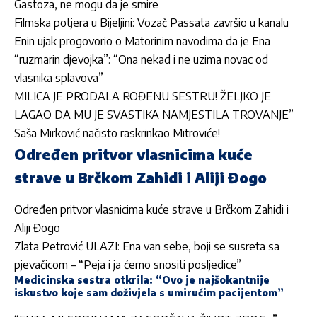
Gastoza, ne mogu da je smire
Filmska potjera u Bijeljini: Vozač Passata završio u kanalu
Enin ujak progovorio o Matorinim navodima da je Ena
“ruzmarin djevojka”: “Ona nekad i ne uzima novac od
vlasnika splavova”
MILICA JE PRODALA ROĐENU SESTRU! ŽELJKO JE
LAGAO DA MU JE SVASTIKA NAMJESTILA TROVANJE”
Saša Mirković načisto raskrinkao Mitroviće!
Određen pritvor vlasnicima kuće
strave u Brčkom Zahidi i Aliji Đogo
Određen pritvor vlasnicima kuće strave u Brčkom Zahidi i
Aliji Đogo
Zlata Petrović ULAZI: Ena van sebe, boji se susreta sa
pjevačicom – “Peja i ja ćemo snositi posljedice”
Medicinska sestra otkrila: “Ovo je najšokantnije
iskustvo koje sam doživjela s umirućim pacijentom”