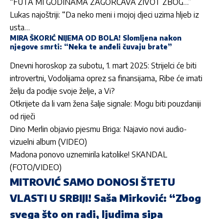
“FUTA MI GODINAMA ZAGORČAVA ŽIVOT ZBOG…”
Lukas najoštriji: “Da neko meni i mojoj djeci uzima hljeb iz
usta…
MIRA ŠKORIĆ NIJEMA OD BOLA! Slomljena nakon
njegove smrti: “Neka te anđeli čuvaju brate”
Dnevni horoskop za subotu, 1. mart 2025: Strijelci će biti
introvertni, Vodolijama oprez sa finansijama, Ribe će imati
želju da podije svoje želje, a Vi?
Otkrijete da li vam žena šalje signale: Mogu biti pouzdaniji
od riječi
Dino Merlin objavio pjesmu Briga: Najavio novi audio-
vizuelni album (VIDEO)
Madona ponovo uznemirila katolike! SKANDAL
(FOTO/VIDEO)
MITROVIĆ SAMO DONOSI ŠTETU
VLASTI U SRBIJI! Saša Mirković: “Zbog
svega što on radi, ljudima sipa