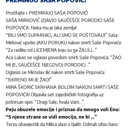
Pročitajte i:
PREMINUO SAŠA POPOVIĆ!
SAŠA MIRKOVIĆ IZJAVIO SAUČEŠĆE PORODICI SAŠE
POPOVIĆA: Neka mu je laka zemlja!
“BILI SMO SUPARNICI, ALI SMO SE POŠTOVALI!” Saša
Mirković uputio JAKU PORUKU nakon smrti Saše Popovića:
“Za razliku od LICEMJERA koju su ga ŽALILI…”
Aca Lukas se oglasio povodom smrti Saše Popovića: “ŽAO
MI JE, SAUČEŠĆE NJEGOVOJ PORODICI…”
Oglasio se Miroslav Ilić nakon smrti Saše Popovića:
“ISKRENO MI JE ŽAO!”
MIRA ŠKORIĆ SKRHANA BOLOM NAKON SMRTI SAŠE
POPOVIĆA! Objavila set zajedničkih fotografija uz
potresan opis: “Dragi Sale, hvala Vam…”
Peju obuzele emocije i priznao da mnogo voli Enu:
“S njene strane se vidi emocija, ne bi …”
Terzu obavijestili da Milica ulazi u rijaliti: Odmah izbio haos