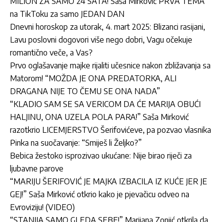
MILION ZA SAMO 24 SATA! Saša Mirković PRVA TEMA
na TikToku za samo JEDAN DAN
Dnevni horoskop za utorak, 4. mart 2025: Blizanci rasijani,
Lavu poslovni dogovori više nego dobri, Vagu očekuje
romantično veče, a Vas?
Prvo oglašavanje majke rijaliti učesnice nakon zbližavanja sa
Matorom! “MOŽDA JE ONA PREDATORKA, ALI
DRAGANA NIJE TO ČEMU SE ONA NADA”
“KLADIO SAM SE SA VERICOM DA ĆE MARIJA OBUĆI
HALJINU, ONA UZELA POLA PARA!” Saša Mirković
razotkrio LICEMJERSTVO Šerifovićeve, pa pozvao vlasnika
Pinka na suočavanje: “Smiješ li Željko?”
Bebica žestoko isprozivao ukućane: Nije birao riječi za
ljubavne parove
“MARIJU ŠERIFOVIĆ JE MAJKA IZBACILA IZ KUĆE JER JE
GEJ!” Saša Mirković otkrio kako je pjevačicu odveo na
Evroviziju! (VIDEO)
“STANIJA SAMO GLEDA SEBE!” Marijana Zonjić otkrila da