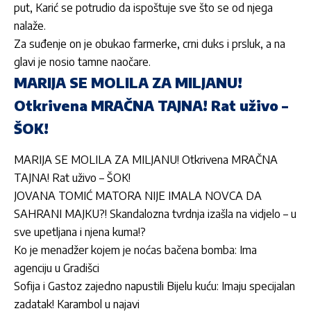
put, Karić se potrudio da ispoštuje sve što se od njega
nalaže.
Za suđenje on je obukao farmerke, crni duks i prsluk, a na
glavi je nosio tamne naočare.
MARIJA SE MOLILA ZA MILJANU!
Otkrivena MRAČNA TAJNA! Rat uživo –
ŠOK!
MARIJA SE MOLILA ZA MILJANU! Otkrivena MRAČNA
TAJNA! Rat uživo – ŠOK!
JOVANA TOMIĆ MATORA NIJE IMALA NOVCA DA
SAHRANI MAJKU?! Skandalozna tvrdnja izašla na vidjelo – u
sve upetljana i njena kuma!?
Ko je menadžer kojem je noćas bačena bomba: Ima
agenciju u Gradišci
Sofija i Gastoz zajedno napustili Bijelu kuću: Imaju specijalan
zadatak! Karambol u najavi