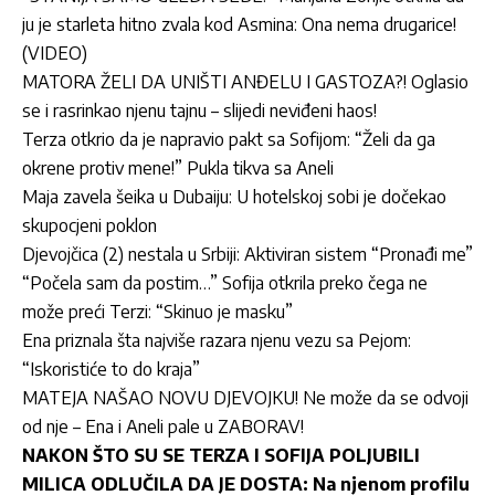
ju je starleta hitno zvala kod Asmina: Ona nema drugarice!
(VIDEO)
MATORA ŽELI DA UNIŠTI ANĐELU I GASTOZA?! Oglasio
se i rasrinkao njenu tajnu – slijedi neviđeni haos!
Terza otkrio da je napravio pakt sa Sofijom: “Želi da ga
okrene protiv mene!” Pukla tikva sa Aneli
Maja zavela šeika u Dubaiju: U hotelskoj sobi je dočekao
skupocjeni poklon
Djevojčica (2) nestala u Srbiji: Aktiviran sistem “Pronađi me”
“Počela sam da postim…” Sofija otkrila preko čega ne
može preći Terzi: “Skinuo je masku”
Ena priznala šta najviše razara njenu vezu sa Pejom:
“Iskoristiće to do kraja”
MATEJA NAŠAO NOVU DJEVOJKU! Ne može da se odvoji
od nje – Ena i Aneli pale u ZABORAV!
NAKON ŠTO SU SE TERZA I SOFIJA POLJUBILI
MILICA ODLUČILA DA JE DOSTA: Na njenom profilu