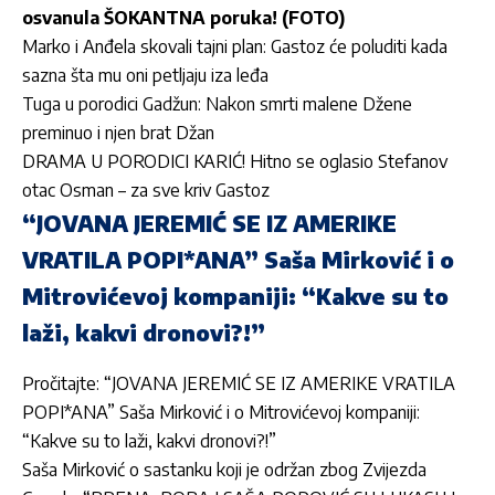
osvanula ŠOKANTNA poruka! (FOTO)
Marko i Anđela skovali tajni plan: Gastoz će poluditi kada
sazna šta mu oni petljaju iza leđa
Tuga u porodici Gadžun: Nakon smrti malene Džene
preminuo i njen brat Džan
DRAMA U PORODICI KARIĆ! Hitno se oglasio Stefanov
otac Osman – za sve kriv Gastoz
“JOVANA JEREMIĆ SE IZ AMERIKE
VRATILA POPI*ANA” Saša Mirković i o
Mitrovićevoj kompaniji: “Kakve su to
laži, kakvi dronovi?!”
Pročitajte:
“JOVANA JEREMIĆ SE IZ AMERIKE VRATILA
POPI*ANA” Saša Mirković i o Mitrovićevoj kompaniji:
“Kakve su to laži, kakvi dronovi?!”
Saša Mirković o sastanku koji je održan zbog Zvijezda