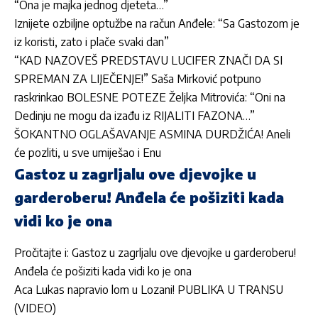
“Ona je majka jednog djeteta…”
Iznijete ozbiljne optužbe na račun Anđele: “Sa Gastozom je
iz koristi, zato i plače svaki dan”
“KAD NAZOVEŠ PREDSTAVU LUCIFER ZNAČI DA SI
SPREMAN ZA LIJEČENJE!” Saša Mirković potpuno
raskrinkao BOLESNE POTEZE Željka Mitrovića: “Oni na
Dedinju ne mogu da
izađu iz RIJALITI FAZONA…”
ŠOKANTNO OGLAŠAVANJE ASMINA DURDŽIĆA! Aneli
će pozliti, u sve umiješao i Enu
Gastoz u zagrljalu ove djevojke u
garderoberu! Anđela će pošiziti kada
vidi ko je ona
Pročitajte i:
Gastoz u zagrljalu ove djevojke u garderoberu!
Anđela će pošiziti kada vidi ko je ona
Aca Lukas napravio lom u Lozani! PUBLIKA U TRANSU
(VIDEO)