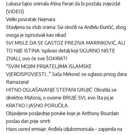
Lukasa tajno snimala Atina Ferari da bi postala zvijezda!
(VIDEO)
Veliki povratak Nejmara
Stavljena na stub srama: Svi skočili na Anđelu Đuričić, zbog
ovoga je isprozivali kao nikad
SVI MISLE DA SE GASTOZ PREZIVA MARINKOVIĆ, ALI
TO NIJE ISTINA: Isplivao detalj koji SIGURNO NISTE
ZNALI, ovo će sve ŠOKIRATI
“SVIM MOJIM PRIJATELJIMA ISLAMSKE
VJEROISPOVJESTI…” Saša Mirković se oglasio prvog dana
Ramazana!
HITNO OGLAŠAVANJE STEFANI GRUJIĆ: Obratila se
direktno Matoroj, o ovome BRUJE SVI, evo šta joj je
KRATKO I JASNO PORUČILA
Objavljene posljednje poruke koje je Anthony Bourdain
poslao dan prije smrti
Haos usred emisije: Anđela izljubomorisala – zapjenila na