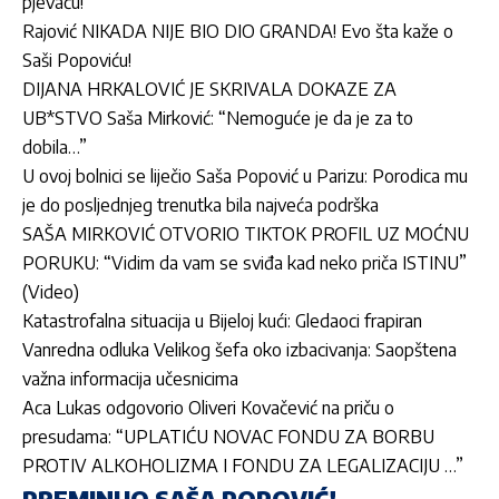
pjevaču!
Rajović NIKADA NIJE BIO DIO GRANDA! Evo šta kaže o
Saši Popoviću!
DIJANA HRKALOVIĆ JE SKRIVALA DOKAZE ZA
UB*STVO Saša Mirković: “Nemoguće je da je za to
dobila…”
U ovoj bolnici se liječio Saša Popović u Parizu: Porodica mu
je do posljednjeg trenutka bila najveća podrška
SAŠA MIRKOVIĆ OTVORIO TIKTOK PROFIL UZ MOĆNU
PORUKU: “Vidim da vam se sviđa kad neko priča ISTINU”
(Video)
Katastrofalna situacija u Bijeloj kući: Gledaoci frapiran
Vanredna odluka Velikog šefa oko izbacivanja: Saopštena
važna informacija učesnicima
Aca Lukas odgovorio Oliveri Kovačević na priču o
presudama: “UPLATIĆU NOVAC FONDU ZA BORBU
PROTIV ALKOHOLIZMA I FONDU ZA LEGALIZACIJU …”
PREMINUO SAŠA POPOVIĆ!