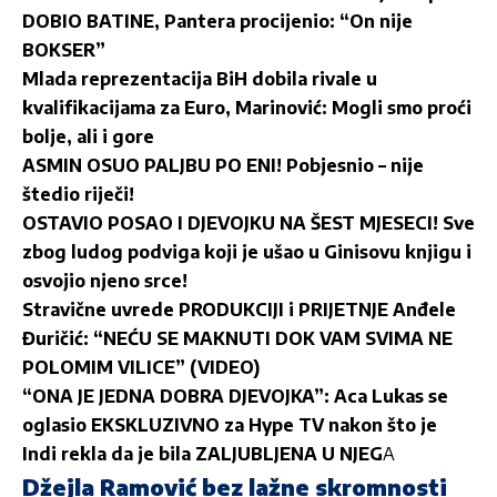
DOBIO BATINE, Pantera procijenio: “On nije
BOKSER”
Mlada reprezentacija BiH dobila rivale u
kvalifikacijama za Euro, Marinović: Mogli smo proći
bolje, ali i gore
ASMIN OSUO PALJBU PO ENI! Pobjesnio – nije
štedio riječi!
OSTAVIO POSAO I DJEVOJKU NA ŠEST MJESECI! Sve
zbog ludog podviga koji je ušao u Ginisovu knjigu i
osvojio njeno srce!
Stravične uvrede PRODUKCIJI i PRIJETNJE Anđele
Đuričić: “NEĆU SE MAKNUTI DOK VAM SVIMA NE
POLOMIM VILICE” (VIDEO)
“ONA JE JEDNA DOBRA DJEVOJKA”: Aca Lukas se
oglasio EKSKLUZIVNO za Hype TV nakon što je
Indi rekla da je bila ZALJUBLJENA U NJEG
A
Džejla Ramović bez lažne skromnosti