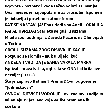
ugovora – poznato i kada tačno odlazi sa imanja!
Ovaj mjesec je najpopularniji za prosidbe: Ispunjen
je ljubavlju i posebnom atmosferom
RAT SE NASTAVLJA! Ena udarila na Aneli – OPALILA
RAFAL UVREDA! Starleta se guši u suzama
Mlada sportistkinja iz Zavoda Pazarić na Olimpijadi
u Torinu
GRCA U SUZAMA ZBOG DISKVALIFIKACIJE!
Potpuno se slomila – muk u Bijeloj kući
ANĐELA TVRDI DA JE SANJA VARALA MARKA!
Isplivala prava istina, oglasila se ONA i otkrila ove
detalje! (FOTO)
Šta je zapravo Batman? Prema DC-u, odgovor je
“jednostavan”
OVNOVI, DJEVICE I VODOLIJE – ovi znakovi zodijaka
mijenjaju svijet, evo koje velike promjene ih
očekuju