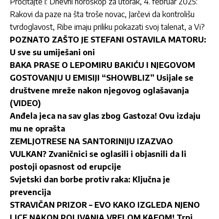
Pročitajte i:
Dnevni horoskop za utorak, 4. februar 2025:
Rakovi da paze na šta troše novac, Jarčevi da kontrolišu
tvrdoglavost, Ribe imaju priliku pokazati svoj talenat, a Vi?
POZNATO ZAŠTO JE STEFANI OSTAVILA MATORU:
U sve su umiješani oni
BAKA PRASE O LEPOMIRU BAKIĆU I NJEGOVOM
GOSTOVANJU U EMISIJI “SHOWBLIZ” Usijale se
društvene mreže nakon njegovog oglašavanja
(VIDEO)
Anđela jeca na sav glas zbog Gastoza! Ovu izdaju
mu ne oprašta
ZEMLJOTRESE NA SANTORINIJU IZAZVAO
VULKAN? Zvaničnici se oglasili i objasnili da li
postoji opasnost od erupcije
Svjetski dan borbe protiv raka: Ključna je
prevencija
STRAVIČAN PRIZOR – EVO KAKO IZGLEDA NJENO
LICE NAKON POLIVANJA VRELOM KAFOM! Trpi