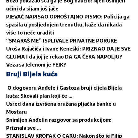
Božo pokazao šta ga je Bog naučio: Njen osmijeh
učini da sijam još jače
PJEVAČ NAPISAO OPROŠTAJNO PISMO: Policija ga
spasila u posljednjem trenutku, kaže da nikada
više to neće uraditi
“SMARAŠ ME” ISPLIVALE PRIVATNE PORUKE
Uroša Rajačića i Ivane Keneški: PRIZNAO DA JE SVE
GLUMA I da joj je rekao DA GA ČEKA NAPOLJU?
Veza sa Jelenom je FEJK?
Bruji Bijela kuća
O dogovoru Anđele i Gastoza bruji cijela Bijela
kuća: Skovali plan koji će …
Usred dana izvršena oružana pljačka banke u
Mostaru
Snimljen Anđelin razgovor sa produkcijom:
Priznala sve …
STANISLAV KROFAK O CARU: Nakon što je Filip