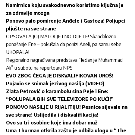
Namirnica koju svakodnevno koristimo ključna je
za zdravlje mozga
Ponovo palo pomirenje Anđele i Gastoza! Poljupci
pljušte na sve strane
OPSOVALA JOJ MALOLJETNO DIJETE! Skandalozno
ponašanje Ene – pokušala da ponizi Aneli, pa samu sebe
UKOPALA!
Regionalno nagrađivana predstava “Jedan je Muhammad
Ali” u subotu na repertoaru NPS
EVO ZBOG ČEGA JE DISKVALIFIKOVAN UROŠ!
Pojavio se snimak jezivog nasilja (VIDEO)
Zlata Petrović o karambolu sina Peje i Ene:
“POLUPALA BIH SVE TELEVIZORE PO KUĆI!”
PONOVO NASILJE U RIJALITIJU! Pesnice sijevale na
sve strane! Uslijedila i diskvalifikacija!
Ovo su tri osobine koje ima dobar muž
Uma Thurman otkrila zašto je odbila ulogu u “The