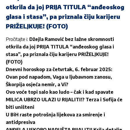
otkrila da joj PRIJA TITULA “anđeoskog
glasa i stasa”, pa priznala čiju karijeru
PRIŽELJKUJE! (FOTO)
Pročitajte i:
Džejla Ramović bez lažne skromnosti
otkrila da joj PRIJA TITULA “anđeoskog glasa i
stasa”, pa priznala čiju karijeru PRIŽELJKUJE!
(FOTO)
Dnevni horoskop za četvrtak, 6. februar 2025:
Ovan pod napadom, Vaga u ljubavnom zanosu,
Škorpija osjeća nemir, a Vi?
Ovo voće topi salo kao ludo – čak i kad spavate
MILICA UBRZO ULAZI U RIJALITI!? Terza i Sofija će
biti uništeni
U BiH raste potrošnja lijekova za smirenje i
antidpresiva
ANĐELA USKORO NAPUŠTA RIJALITI! Krila detalje