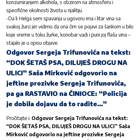
konzumiranjem alkohola, s obzirom na atmosferu i
specifične okolnosti života u rijalitiju.
-Da li Helga sem spavanja u ugovoru ima i litar vina sa
svakoj žurci jer vidimo da ona čim se pojavi za šankom u bilo
koje vreme u toku žurke, konobar vadi i puni joj flašu vina –
stajalo je u opisu objave.
Odgovor Sergeja Trifunovića na tekst:
“DOK ŠETAŠ PSA, DILUJEŠ DROGU NA
ULICI” Saša Mirković odgovorio na
jeftine prozivke Sergeja Trifunovića,
pa ga RASTAVIO na ČINIOCE: “Policija
je dobila dojavu da to radite…”
Pročitajte i:
Odgovor Sergeja Trifunovića na tekst:
“DOK ŠETAŠ PSA, DILUJEŠ DROGU NA ULICI” Saša
Mirković odgovorio na jeftine prozivke Sergeja