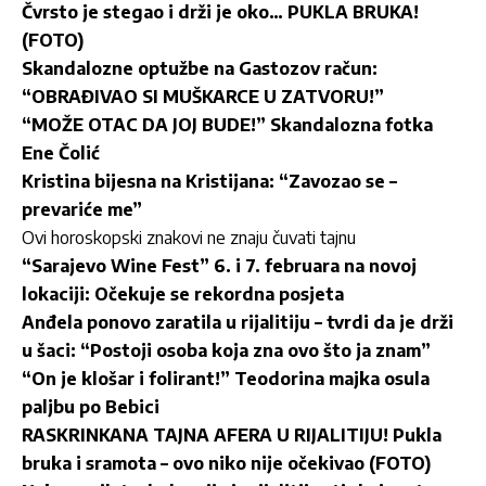
Čvrsto je stegao i drži je oko… PUKLA BRUKA!
(FOTO)
Skandalozne optužbe na Gastozov račun:
“OBRAĐIVAO SI MUŠKARCE U ZATVORU!”
“MOŽE OTAC DA JOJ BUDE!” Skandalozna fotka
Ene Čolić
Kristina bijesna na Kristijana: “Zavozao se –
prevariće me”
Ovi horoskopski znakovi ne znaju čuvati tajnu
“Sarajevo Wine Fest” 6. i 7. februara na novoj
lokaciji: Očekuje se rekordna posjeta
Anđela ponovo zaratila u rijalitiju – tvrdi da je drži
u šaci: “Postoji osoba koja zna ovo što ja znam”
“On je klošar i folirant!” Teodorina majka osula
paljbu po Bebici
RASKRINKANA TAJNA AFERA U RIJALITIJU! Pukla
bruka i sramota – ovo niko nije očekivao (FOTO)