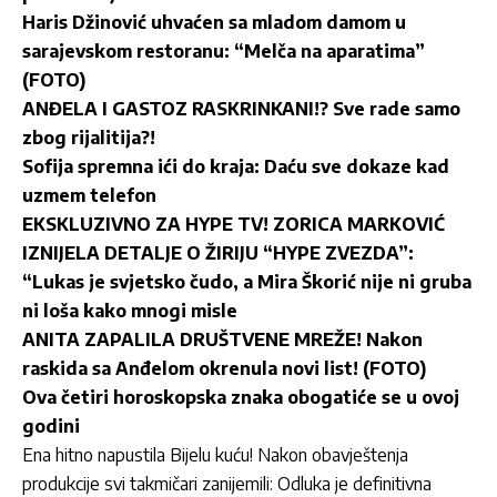
Haris Džinović uhvaćen sa mladom damom u
sarajevskom restoranu: “Melča na aparatima”
(FOTO)
ANĐELA I GASTOZ RASKRINKANI!? Sve rade samo
zbog rijalitija?!
Sofija spremna ići do kraja: Daću sve dokaze kad
uzmem telefon
EKSKLUZIVNO ZA HYPE TV! ZORICA MARKOVIĆ
IZNIJELA DETALJE O ŽIRIJU “HYPE ZVEZDA”:
“Lukas je svjetsko čudo, a Mira Škorić nije ni gruba
ni loša kako mnogi misle
ANITA ZAPALILA DRUŠTVENE MREŽE! Nakon
raskida sa Anđelom okrenula novi list! (FOTO)
Ova četiri horoskopska znaka obogatiće se u ovoj
godini
Ena hitno napustila Bijelu kuću! Nakon obavještenja
produkcije svi takmičari zanijemili: Odluka je definitivna