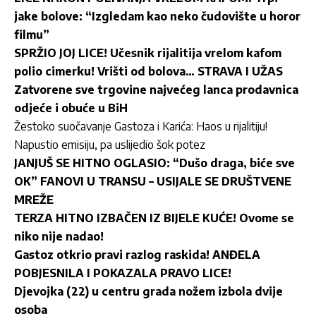
jake bolove: “Izgledam kao neko čudovište u horor
filmu”
SPRŽIO JOJ LICE! Učesnik rijalitija vrelom kafom
polio cimerku! Vrišti od bolova… STRAVA I UŽAS
Zatvorene sve trgovine najvećeg lanca prodavnica
odjeće i obuće u BiH
Žestoko suočavanje Gastoza i Karića: Haos u rijalitiju!
Napustio emisiju, pa uslijedio šok potez
JANJUŠ SE HITNO OGLASIO: “Dušo draga, biće sve
OK” FANOVI U TRANSU – USIJALE SE DRUŠTVENE
MREŽE
TERZA HITNO IZBAČEN IZ BIJELE KUĆE! Ovome se
niko nije nadao!
Gastoz otkrio pravi razlog raskida! ANĐELA
POBJESNILA I POKAZALA PRAVO LICE!
Djevojka (22) u centru grada nožem izbola dvije
osoba