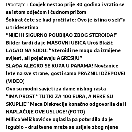
Pročitajte i:
Čovjek nestao prije 30 godina i vratio se
sa istom odjećom i čudnom pričom
Šokirat ćete se kad pročitate: Ovo je istina o sek*u
u tridesetima
“NIJE IH SIGURNO POUBIJAO ZBOG STEROIDA!”
Bilder tvrdi da je MASOVNI UBICA Uroš Blažić
LAGAO NA SUDU: “Steroidi ne mogu da izmijene
svijest, ali pojačavaju AGRESIJU”
SLAĐA ALEGRO SE KUPA U PARAMA! Novčanice
lete na sve strane, gosti samo PRAZNILI DŽEPOVE!
(VIDEO
)
Ovo su modni savjeti za dame niskog rasta
“IMA PROST*TUTKI ZA 100 EURA, A NEKE SU
SKUPLJE” Maca Diskrecija konačno odgovorila da li
NAPLAĆUJE OVE USLUGE! (FOTO)
Milica Veličković se oglasila pa potvrdila da je
izgubio – društvene mreže se usijale zbog njene