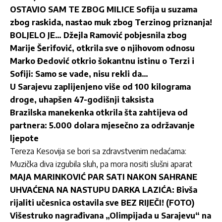
OSTAVIO SAM TE ZBOG MILICE Sofija u suzama
zbog raskida, nastao muk zbog Terzinog priznanja!
BOLJELO JE… Džejla Ramović pobjesnila zbog
Marije Šerifović, otkrila sve o njihovom odnosu
Marko Đedović otkrio šokantnu istinu o Terzi i
Sofiji: Samo se vade, nisu rekli da…
U Sarajevu zaplijenjeno više od 100 kilograma
droge, uhapšen 47-godišnji taksista
Brazilska manekenka otkrila šta zahtijeva od
partnera: 5.000 dolara mjesečno za održavanje
ljepote
Tereza Kesovija se bori sa zdravstvenim nedaćama:
Muzička diva izgubila sluh, pa mora nositi slušni aparat
MAJA MARINKOVIĆ PAR SATI NAKON SAHRANE
UHVAĆENA NA NASTUPU DARKA LAZIĆA: Bivša
rijaliti učesnica ostavila sve BEZ RIJEČI! (FOTO)
Višestruko nagrađivana „Olimpijada u Sarajevu“ na