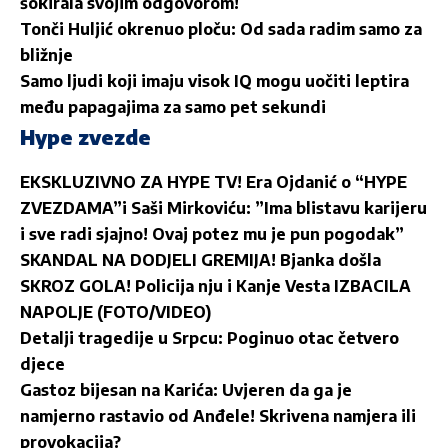
šokirala svojim odgovorom!
Tonči Huljić okrenuo ploču: Od sada radim samo za
bližnje
Samo ljudi koji imaju visok IQ mogu uočiti leptira
među papagajima za samo pet sekundi
Hype zvezde
EKSKLUZIVNO ZA HYPE TV! Era Ojdanić o “HYPE
ZVEZDAMA”i Saši Mirkoviću: ”Ima blistavu karijeru
i sve radi sjajno! Ovaj potez mu je pun pogodak”
SKANDAL NA DODJELI GREMIJA! Bjanka došla
SKROZ GOLA! Policija nju i Kanje Vesta IZBACILA
NAPOLJE (FOTO/VIDEO)
Detalji tragedije u Srpcu: Poginuo otac četvero
djece
Gastoz bijesan na Karića: Uvjeren da ga je
namjerno rastavio od Anđele! Skrivena namjera ili
provokacija?