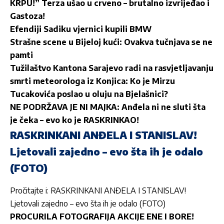
KRPU!” Terza ušao u crveno – brutalno izvrijeđao i
Gastoza!
Efendiji Sadiku vjernici kupili BMW
Strašne scene u Bijeloj kući: Ovakva tučnjava se ne
pamti
Tužilaštvo Kantona Sarajevo radi na rasvjetljavanju
smrti meteorologa iz Konjica: Ko je Mirzu
Tucakovića poslao u oluju na Bjelašnici?
NE PODRŽAVA JE NI MAJKA: Anđela ni ne sluti šta
je čeka – evo ko je RASKRINKAO!
RASKRINKANI ANĐELA I STANISLAV!
Ljetovali zajedno – evo šta ih je odalo
(FOTO)
Pročitajte i:
RASKRINKANI ANĐELA I STANISLAV!
Ljetovali zajedno – evo šta ih je odalo (FOTO)
PROCURILA FOTOGRAFIJA AKCIJE ENE I BORE!