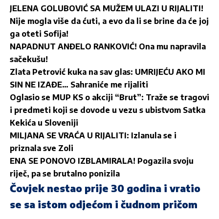
JELENA GOLUBOVIĆ SA MUŽEM ULAZI U RIJALITI!
Nije mogla više da ćuti, a evo da li se brine da će joj
ga oteti Sofija!
NAPADNUT ANĐELO RANKOVIĆ! Ona mu napravila
sačekušu!
Zlata Petrović kuka na sav glas: UMRIJEĆU AKO MI
SIN NE IZAĐE… Sahraniće me rijaliti
Oglasio se MUP KS o akciji “Brut”: Traže se tragovi
i predmeti koji se dovode u vezu s ubistvom Satka
Kekića u Sloveniji
MILJANA SE VRAĆA U RIJALITI: Izlanula se i
priznala sve Zoli
ENA SE PONOVO IZBLAMIRALA! Pogazila svoju
riječ, pa se brutalno ponizila
Čovjek nestao prije 30 godina i vratio
se sa istom odjećom i čudnom pričom