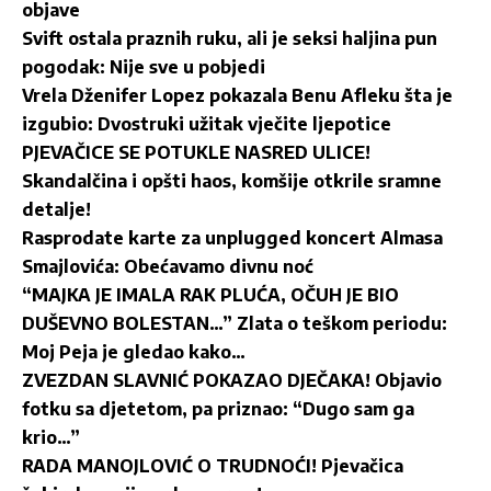
objave
Svift ostala praznih ruku, ali je seksi haljina pun
pogodak: Nije sve u pobjedi
Vrela Dženifer Lopez pokazala Benu Afleku šta je
izgubio: Dvostruki užitak vječite ljepotice
PJEVAČICE SE POTUKLE NASRED ULICE!
Skandalčina i opšti haos, komšije otkrile sramne
detalje!
Rasprodate karte za unplugged koncert Almasa
Smajlovića: Obećavamo divnu noć
“MAJKA JE IMALA RAK PLUĆA, OČUH JE BIO
DUŠEVNO BOLESTAN…” Zlata o teškom periodu:
Moj Peja je gledao kako…
ZVEZDAN SLAVNIĆ POKAZAO DJEČAKA! Objavio
fotku sa djetetom, pa priznao: “Dugo sam ga
krio…”
RADA MANOJLOVIĆ O TRUDNOĆI! Pjevačica