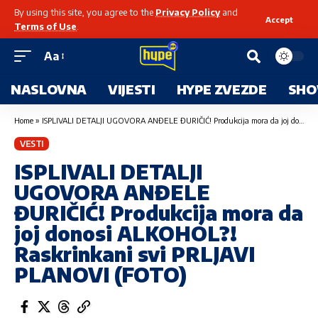
By using this site, you agree to the
Privacy Policy
and
Accept
Terms of Use
.
Aa
NASLOVNA
VIJESTI
HYPE ZVEZDE
SHO
Home
»
ISPLIVALI DETALJI UGOVORA ANĐELE ĐURIČIĆ! Produkcija mora da joj donosi ALKOHOL?! Raskrinkani svi PRLJAVI PLANOVI (FOTO)
VESTI
ISPLIVALI DETALJI
UGOVORA ANĐELE
ĐURIČIĆ! Produkcija mora da
joj donosi ALKOHOL?!
Raskrinkani svi PRLJAVI
PLANOVI (FOTO)