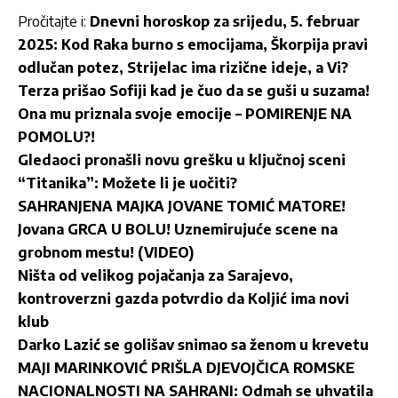
Pročitajte i:
Dnevni horoskop za srijedu, 5. februar
2025: Kod Raka burno s emocijama, Škorpija pravi
odlučan potez, Strijelac ima rizične ideje, a Vi?
Terza prišao Sofiji kad je čuo da se guši u suzama!
Ona mu priznala svoje emocije – POMIRENJE NA
POMOLU?!
Gledaoci pronašli novu grešku u ključnoj sceni
“Titanika”: Možete li je uočiti?
SAHRANJENA MAJKA JOVANE TOMIĆ MATORE!
Jovana GRCA U BOLU! Uznemirujuće scene na
grobnom mestu! (VIDEO)
Ništa od velikog pojačanja za Sarajevo,
kontroverzni gazda potvrdio da Koljić ima novi
klub
Darko Lazić se golišav snimao sa ženom u krevetu
MAJI MARINKOVIĆ PRIŠLA DJEVOJČICA ROMSKE
NACIONALNOSTI NA SAHRANI: Odmah se uhvatila