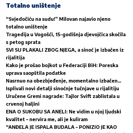
Totalno uništenje
“Svjedočiću na sudu!” Milovan najavio njeno
totalno uništenje
Tragedija u Vogošći, 15-godišnja djevojčica skočila
s petog sprata
SVI SU PLAKALI ZBOG NJEGA, a sinoć je izbačen iz
rijalitija
Kako je prošao bojkot u Federaciji BiH: Poreska
uprava saopštila podatke
Nasrnuo na obezbjeđenje, momentalno izbačen…
Isplivali novi detalji sinoćnje tučnjave u rijalitiju
Uručene Gremi nagrade: Tajlor Svift zablistala u
crvenoj haljini
ENA O SUKOBU SA ANELI: Ne vidim u njoj ljudski
kvalitet – nervira me, ali je kuliram
“ANĐELA JE ISPALA BUDALA – PONIZIO JE KAO