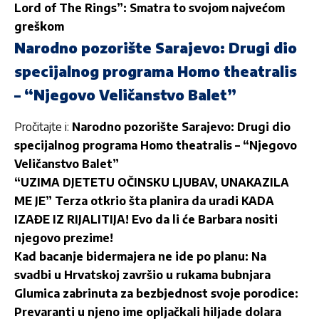
Lord of The Rings”: Smatra to svojom najvećom
greškom
Narodno pozorište Sarajevo: Drugi dio
specijalnog programa Homo theatralis
– “Njegovo Veličanstvo Balet”
Pročitajte i:
Narodno pozorište Sarajevo: Drugi dio
specijalnog programa Homo theatralis – “Njegovo
Veličanstvo Balet”
“UZIMA DJETETU OČINSKU LJUBAV, UNAKAZILA
ME JE” Terza otkrio šta planira da uradi KADA
IZAĐE IZ RIJALITIJA! Evo da li će Barbara nositi
njegovo prezime!
Kad bacanje bidermajera ne ide po planu: Na
svadbi u Hrvatskoj završio u rukama bubnjara
Glumica zabrinuta za bezbjednost svoje porodice:
Prevaranti u njeno ime opljačkali hiljade dolara