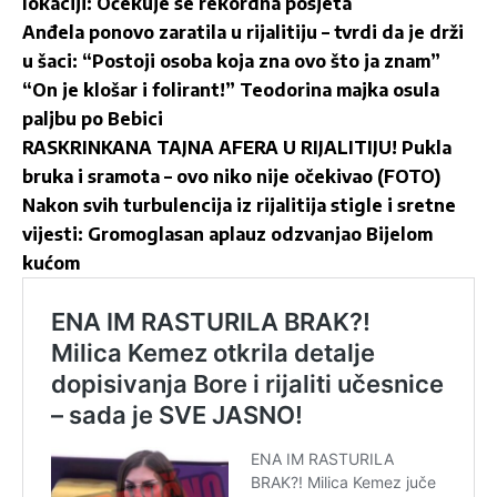
lokaciji: Očekuje se rekordna posjeta
Anđela ponovo zaratila u rijalitiju – tvrdi da je drži
u šaci: “Postoji osoba koja zna ovo što ja znam”
“On je klošar i folirant!” Teodorina majka osula
paljbu po Bebici
RASKRINKANA TAJNA AFERA U RIJALITIJU! Pukla
bruka i sramota – ovo niko nije očekivao (FOTO)
Nakon svih turbulencija iz rijalitija stigle i sretne
vijesti: Gromoglasan aplauz odzvanjao Bijelom
kućom