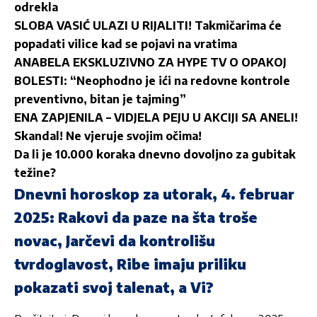
odrekla
SLOBA VASIĆ ULAZI U RIJALITI! Takmičarima će
popadati vilice kad se pojavi na vratima
ANABELA EKSKLUZIVNO ZA HYPE TV O OPAKOJ
BOLESTI: “Neophodno je ići na redovne kontrole
preventivno, bitan je tajming”
ENA ZAPJENILA – VIDJELA PEJU U AKCIJI SA ANELI!
Skandal! Ne vjeruje svojim očima!
Da li je 10.000 koraka dnevno dovoljno za gubitak
težine?
Dnevni horoskop za utorak, 4. februar
2025: Rakovi da paze na šta troše
novac, Jarčevi da kontrolišu
tvrdoglavost, Ribe imaju priliku
pokazati svoj talenat, a Vi?