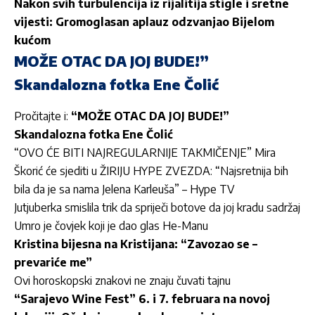
Nakon svih turbulencija iz rijalitija stigle i sretne
vijesti: Gromoglasan aplauz odzvanjao Bijelom
kućom
MOŽE OTAC DA JOJ BUDE!”
Skandalozna fotka Ene Čolić
Pročitajte i:
“MOŽE OTAC DA JOJ BUDE!”
Skandalozna fotka Ene Čolić
“OVO ĆE BITI NAJREGULARNIJE TAKMIČENJE” Mira
Škorić će sjediti u ŽIRIJU HYPE ZVEZDA: “Najsretnija bih
bila da je sa nama Jelena Karleuša” – Hype TV
Jutjuberka smislila trik da spriječi botove da joj kradu sadržaj
Umro je čovjek koji je dao glas He-Manu
Kristina bijesna na Kristijana: “Zavozao se –
prevariće me”
Ovi horoskopski znakovi ne znaju čuvati tajnu
“Sarajevo Wine Fest” 6. i 7. februara na novoj