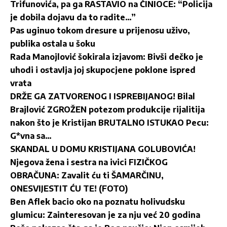
Trifunovića, pa ga RASTAVIO na ČINIOCE: “Policija
je dobila dojavu da to radite…”
Pas uginuo tokom dresure u prijenosu uživo,
publika ostala u šoku
Rada Manojlović šokirala izjavom: Bivši dečko je
uhodi i ostavlja joj skupocjene poklone ispred
vrata
DRŽE GA ZATVORENOG I ISPREBIJANOG! Bilal
Brajlović ZGROŽEN potezom produkcije rijalitija
nakon što je Kristijan BRUTALNO ISTUKAO Pecu:
G*vna sa…
SKANDAL U DOMU KRISTIJANA GOLUBOVIĆA!
Njegova žena i sestra na ivici FIZIČKOG
OBRAČUNA: Zavalit ću ti ŠAMARČINU,
ONESVIJESTIT ĆU TE! (FOTO)
Ben Aflek bacio oko na poznatu holivudsku
glumicu: Zainteresovan je za nju već 20 godina