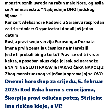
monstruoznih uvreda na račun male Nore, oglasila
se Anelina sestra: “Najbjednije DNO ljudskog
šljama…”
Koncert Aleksandre Radović u Sarajevu rasprodan
za tri sedmice: Organizatori dodali još jedan
datum
Rusija pravi svoju verziju Eurosonga: Poznata
imena prvih zemalja učesnica na Interviziji
Jeste li probali bingo tortu? Pravi se od tri vrste
keksa, a poseban okus daje joj sok od narandže
ENA NI NE SLUTI KAKAV JE PAKAO ČEKA NAPOLJU!
Zbog monstruoznog vrijeđanja sprema joj se OVO
Dnevni horoskop za srijedu, 5. februar
2025: Kod Raka burno s emocijama,
Škorpija pravi odlučan potez, Strijelac
ima rizične ideje, a Vi?