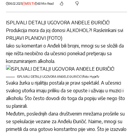
06.02.2025
VESTI
60 Min Read
ISPLIVALI DETALJI UGOVORA ANĐELE ĐURIČIĆ!
Produkcija mora da joj donosi ALKOHOL?! Raskrinkani svi
PRLJAVI PLANOVI (FOTO)
Iako su komentari o Anđeli bili brojni, mnogi su se složili da
nije ništa neobično da učesnici ponekad pretjeraju sa
konzumiranjem alkohola.
ISPLIVALI DETALJI UGOVORA ANĐELE ĐURIČIĆ!/foto: HypeTv
Svaka žurka u rijalitiju postala je pravi spektakl. A učesnici
svakog utorka imaju priliku da se opuste i uživaju u muzici i
alkoholu. Što često dovodi do toga da popiju više nego što
su planirali.
Međutim, poslednjih dana društvenim mrežama proširile su
se spekulacije vezane za Anđelu Đuričić. Naime, mnogi su
primetili da ona gotovo konstantno pije vino. Što je izazvalo