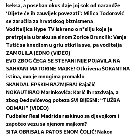
keksa, a poseban okus daje joj sok od narandže
‘Dijete će ih zauvijek povezati’: Milica Todorović
se zaručila za hrvatskog biznismena
Voditeljica Hype TV iskreno o n*silju koje je
pretrpjela u braku sa sinom Zorice Brunclik: Vanja
Tutić sa knedlom u grlu otkrila sve, pa voditelja
ZAMOLILA JEDNO (VIDEO)
EVO ZBOG ČEGA SE STEFANI NIJE POJAVILA NA
SAHRANI MATORINE MAJKE! Otkrivena ŠOKANTNA
istina, ovo je mnogima promaklo
SKANDAL EPSKIH RAZMJERA! Rajačić
NOKAUTIRAO Marinkovića: Karić ih razdvaja, a
zbog Đedovićevog poteza SVI BIJESNI: “TUŽBA
ODMAH” (VIDEO)
Fudbaler Real Madrida raskinuo sa djevojkom i
započeo vezu sa njenom majkom?
SITA OBRISALA PATOS ENOM ČOLIĆ! Nakon