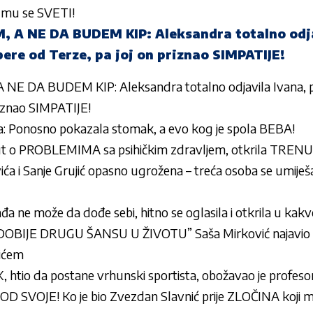
 mu se SVETI!
 A NE DA BUDEM KIP: Aleksandra totalno odja
ere od Terze, pa joj on priznao SIMPATIJE!
NE DA BUDEM KIP: Aleksandra totalno odjavila Ivana, p
riznao SIMPATIJE!
a: Ponosno pokazala stomak, a evo kog je spola BEBA!
 put o PROBLEMIMA sa psihičkim zdravljem, otkrila TRE
ća i Sanje Grujić opasno ugrožena – treća osoba se umiješ
ne može da dođe sebi, hitno se oglasila i otkrila u kakvo
BIJE DRUGU ŠANSU U ŽIVOTU” Saša Mirković najavio
ićem
htio da postane vrhunski sportista, obožavao je profesor
D SVOJE! Ko je bio Zvezdan Slavnić prije ZLOČINA koji m