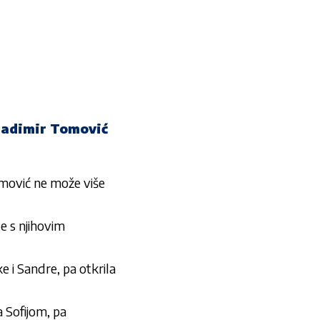
adimir Tomović
vić ne može više
 s njihovim
 i Sandre, pa otkrila
 Sofijom, pa