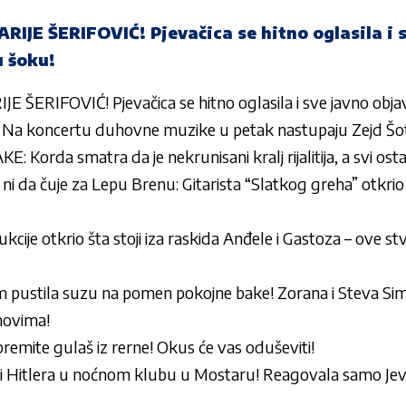
JE ŠERIFOVIĆ! Pjevačica se hitno oglasila i 
u šoku!
ERIFOVIĆ! Pjevačica se hitno oglasila i sve javno objavi
Na koncertu duhovne muzike u petak nastupaju Zejd Šot
orda smatra da je nekrunisani kralj rijalitija, a svi ostal
 ni da čuje za Lepu Brenu: Gitarista “Slatkog greha” otkrio
cije otkrio šta stoji iza raskida Anđele i Gastoza – ove stv
 pustila suzu na pomen pokojne bake! Zorana i Steva Sime
novima!
ipremite gulaš iz rerne! Okus će vas oduševiti!
 Hitlera u noćnom klubu u Mostaru! Reagovala samo Jevr