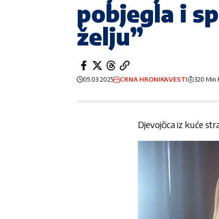
pobjegla i s
želju”
05.03.2025
CRNA HRONIKA
VESTI
320 Min
Djevojčica iz kuće str