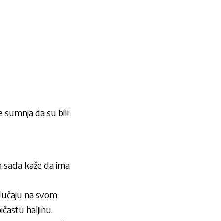
e sumnja da su bili
ja sada kaže da ima
 slučaju na svom
ičastu haljinu.