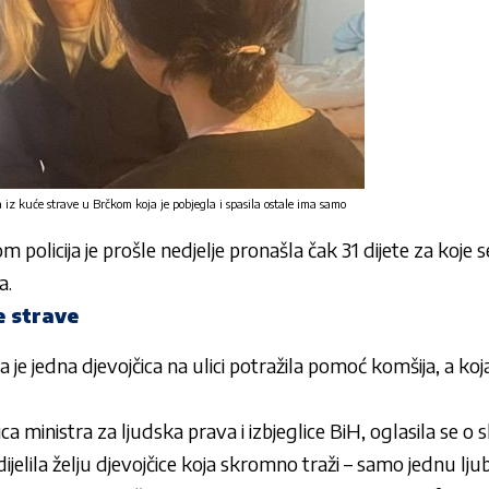
a iz kuće strave u Brčkom koja je pobjegla i spasila ostale ima samo
 policija je prošle nedjelje pronašla čak 31 dijete za koje s
a.
e strave
a je jedna djevojčica na ulici potražila pomoć komšija, a ko
ca ministra za ljudska prava i izbjeglice BiH, oglasila se o
ijelila želju djevojčice koja skromno traži – samo jednu ljub