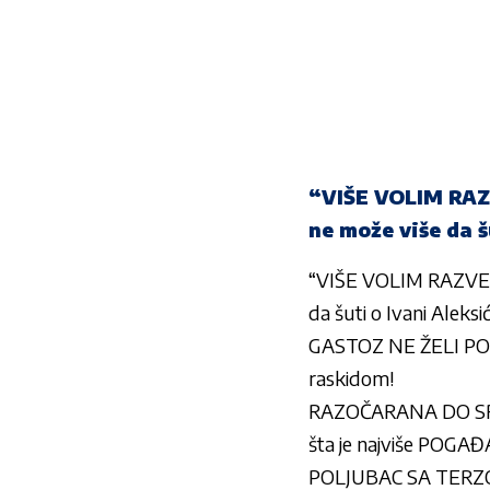
“VIŠE VOLIM RA
ne može više da š
“VIŠE VOLIM RAZVE
da šuti o Ivani Aleks
GASTOZ NE ŽELI POMI
raskidom!
RAZOČARANA DO SRŽI: A
šta je najviše POGAĐ
POLJUBAC SA TERZOM 