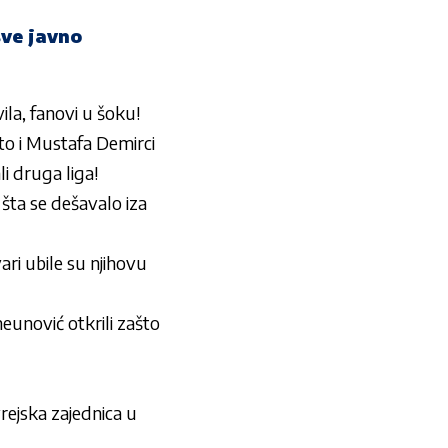
sve javno
la, fanovi u šoku!
o i Mustafa Demirci
i druga liga!
 šta se dešavalo iza
ari ubile su njihovu
unović otkrili zašto
ejska zajednica u