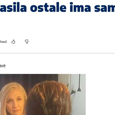
pasila ostale ima sa
 Read
ave