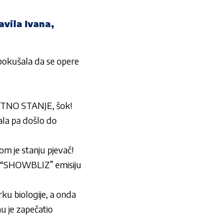
vila Ivana,
okušala da se opere
NUTNO STANJE, šok!
ala pa došlo do
m je stanju pjevač!
 “SHOWBLIZ” emisiju
ku biologije, a onda
u je zapečatio