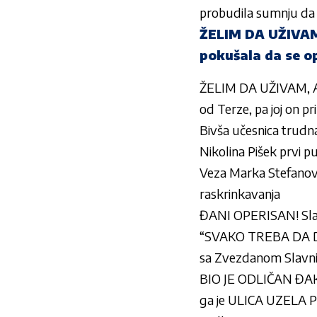
probudila sumnju da
ŽELIM DA UŽIVAM,
pokušala da se op
ŽELIM DA UŽIVAM, A 
od Terze, pa joj on p
Bivša učesnica trudn
Nikolina Pišek prvi
Veza Marka Stefanovi
raskrinkavanja
ĐANI OPERISAN! Slađa 
“SVAKO TREBA DA DO
sa Zvezdanom Slavn
BIO JE ODLIČAN ĐAK, 
ga je ULICA UZELA PO