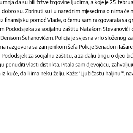
 sumnja da su bili žrtve trgovine ljudima, a koje je 25. febru
 dobro su. Zbrinuti su i u narednim mjesecima o njima će na
 uz finansijsku pomoć Vlade, o čemu sam razgovarala sa 
om Pododsijeka za socijalnu zaštitu Natašom Stevanović 
 Denisom Šehanovićem. Policija je svjesna vrlo složenog za
 tema razgovora sa zamjenikom šefa Policije Senadom Jašare
ododsijek za socijalnu zaštitu, a za dalju brigu o djeci b
ponuditi vlasti distrikta. Pitala sam djevojčicu, zahvaljujuć
iz kuće, da li ima neku želju. Kaže: ‘Ljubičastu haljinu'“, nav