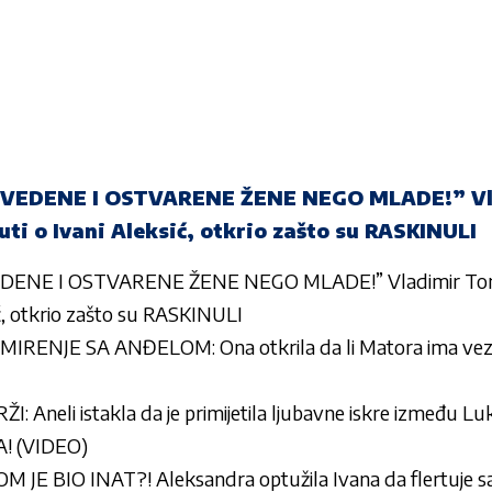
ZVEDENE I OSTVARENE ŽENE NEGO MLADE!” Vl
uti o Ivani Aleksić, otkrio zašto su RASKINULI
DENE I OSTVARENE ŽENE NEGO MLADE!” Vladimir Tomo
ić, otkrio zašto su RASKINULI
RENJE SA ANĐELOM: Ona otkrila da li Matora ima veze
neli istakla da je primijetila ljubavne iskre između Luke
A! (VIDEO)
JE BIO INAT?! Aleksandra optužila Ivana da flertuje sa