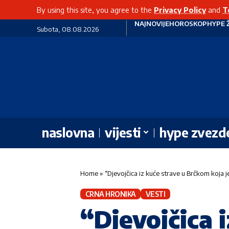
By using this site, you agree to the
Privacy Policy
and
T
NAJNOVIJE
HOROSKOP
HYPE 
Subota, 08.08.2026
naslovna
vijesti
hype zvezd
Home
»
“Djevojčica iz kuće strave u Brčkom koja j
CRNA HRONIKA
VESTI
“Djevojčica 