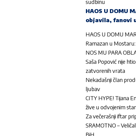
sudbinu
HAOS U DOMU MARI
objavila, fanovi 
HAOS U DOMU MARIJE Š
Ramazan u Mostaru: 
NOS MU PARA OBLAKE: K
Saša Popović nije htio
zatvorenih vrata
Nekadašnji član produk
ljubav
CITY HYPE! Tijana Em
žive u odvojenim sta
Za večerašnji iftar pr
SRAMOTNO – Veličali
BiH