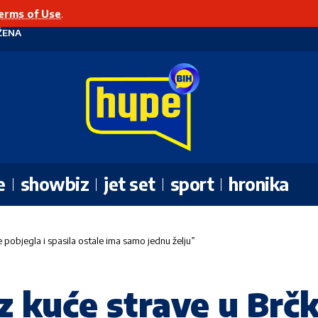
erms of Use
.
ŽENA
e
showbiz
jet set
sport
hronika
e pobjegla i spasila ostale ima samo jednu želju”
iz kuće strave u Brč