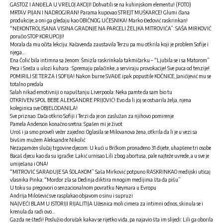
GASTOZ I ANĐELA U VRELOJ AKCIJI! Dohvatili se na kuhinjskom elementu! (FOTO)
MRTAV PIJAN I NADROGIRAN! Parama kupovao STREJT MUŠKARCE! Glumi člana
produkcije, a oni ga gledaju kao OBIČNOG UČESNIKA! Marko Đedović raskrinkan!
“NEKONTROLISANA VISINA GRADNJE NA PARCELI ŽELJKA MITROVIĆA”: SAŠA MIRKOVIĆ
poručio STOP KORUPCIJI!
Morala da mu očita lekciju: Kačavenda zaustavila Terzu pa mu otkrila koji je problem Sofije i
njega…
Ena Čolić bila intimna sa ženom: Šmizla raskrinkala takmičarku – “Ljubila se i sa Matorom”
Peca i Sneža u ulozi kuhara : Spremaju palačinke, a serviraju provokacije! Sve puca od tenzije!
POMIRILI SE TERZA I SOFIJA! Nakon burne SVAĐE ipak popustile KOČNICE, Janićijević mu se
totalno predala
Salah nikad emotivniji o napuštanju Liverpoola: Neka pamte da sam bio tu
OTKRIVEN SPOL BEBE ALEKSANDRE PRIJOVIĆ! Evo da li joj se ostvarila želja, njena
koleginica sve OBJELODANILA!
Sve priznao: Dača otkrio Sofiji i Terzi da je on zaslužan za njihovo pomirenje
Pamela Anderson konačno sretna: Spašen mi je život
Uroš i ja smo proveli večer zajedno: Oglasila se Milovanova žena, otkrila da li je u vezi sa
bivšim mužem Aleksandre Nikolić
Nezapamćen slučaj trgovine djecom: U kući u Brčkom pronađeno 31 dijete, uhapšene tri osobe
Bacaš djecu kao da su igračke: Lakić urnisao Lili zbog abortusa, pale najteže uvrede, a u sve je
umiješana i ONA!
“MITROVIĆ SARAĐUJE SA ŠOLAKOM” Saša Mirković potpuno RASKRINKAO medijski uticaj
vlasnika Pinka: “Mordor zla sa Dedinja diktira mnogim medijima šta da pišu”
U toku su pregovori o senzacionalnom povratku Neymara u Evropu
Andrija Milošević sve rasplakao objavom o sinu i supruzi
NAJVEĆI BLAM U ISTORIJI RIJALITIJA Učesnica moli cimera za intimni odnos, skinula se i
krenula da radi ovo…
Gazda ne štedi! Poslužio doručak kakav se rijetko viđa, pa najavio šta im slijedi: Lili ga oborila