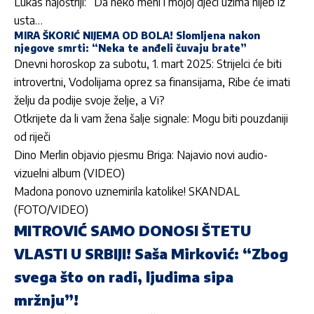
Lukas najoštriji: “Da neko meni i mojoj djeci uzima hljeb iz
usta…
MIRA ŠKORIĆ NIJEMA OD BOLA! Slomljena nakon
njegove smrti: “Neka te anđeli čuvaju brate”
Dnevni horoskop za subotu, 1. mart 2025: Strijelci će biti
introvertni, Vodolijama oprez sa finansijama, Ribe će imati
želju da podije svoje želje, a Vi?
Otkrijete da li vam žena šalje signale: Mogu biti pouzdaniji
od riječi
Dino Merlin objavio pjesmu Briga: Najavio novi audio-
vizuelni album (VIDEO)
Madona ponovo uznemirila katolike! SKANDAL
(FOTO/VIDEO)
MITROVIĆ SAMO DONOSI ŠTETU
VLASTI U SRBIJI! Saša Mirković: “Zbog
svega što on radi, ljudima sipa
mržnju”!