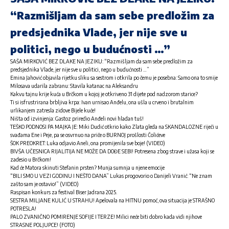
“Razmišljam da sam sebe predložim za
predsjednika Vlade, jer nije sve u
politici, nego u budućnosti …”
SAŠA MIRKOVIĆ BEZ DLAKE NA JEZIKU: “Razmišljam da sam sebe predložim za
predsjednika Vlade, jer nije sve u politici, nego u budućnosti …”
Emina Jahović objavila rijetku sliku sa sestrom i otkrila po čemu je posebna: Samo ona to smije
Milosava udarila zabranu: Stavila katanac na Aleksandru
Kakvu tajnu krije kuća u Brčkom u kojoj je otkriveno 31 dijete pod nadzorom starice?
Ti si isfrustrirana brbljiva krpa: Ivan urnisao Anđelu, ona ušla u crveno i brutalnim
urlikanjem zatresla zidove Bijele kuće!
Ništa od izvinjenja: Gastoz priredio Anđeli novi hladan tuš!
TEŠKO PODNOSI PA MAJKA JE: Miki Dudić otkrio kako Zlata gleda na SKANDALOZNE riječi u
svađama Ene i Peje, pa se osvrnuo na priče o BURNOJ prošlosti Čolićeve
ŠOK PREOKRET: Luka odjavio Aneli, ona promijenila sve boje! (VIDEO)
BIVŠA UČESNICA RIJALITIJA NE MOŽE DA DOĐE SEBI! Potresena zbog strave i užasa koji se
zadesio u Brčkom!
Kad će Matora skinuti Stefanin prsten? Munja sumnja u njene emocije
“BILI SMO U VEZI GODINU I NEŠTO DANA” Lukas progovorio o Danijeli Vranić: “Ne znam
zašto sam je ostavio!” (VIDEO)
Raspisan konkurs za festival Biser Jadrana 2025.
SESTRA MILJANE KULIĆ U STRAHU! Apelovala na HITNU pomoć, ova situacija je STRAŠNO
POTRESLA!
PALO ZVANIČNO POMIRENJE SOFIJE I TERZE! Milici neće biti dobro kada vidi njihove
STRASNE POLJUPCE! (FOTO)