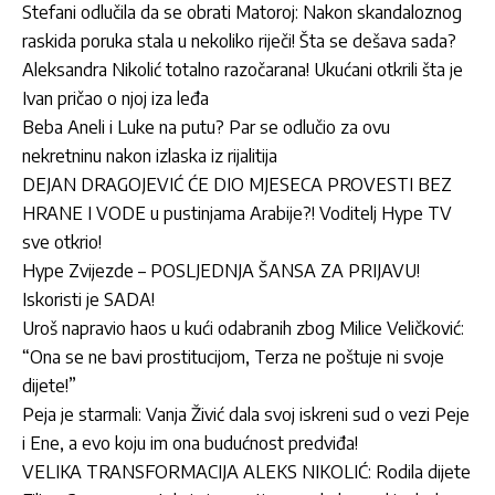
Stefani odlučila da se obrati Matoroj: Nakon skandaloznog
raskida poruka stala u nekoliko riječi! Šta se dešava sada?
Aleksandra Nikolić totalno razočarana! Ukućani otkrili šta je
Ivan pričao o njoj iza leđa
Beba Aneli i Luke na putu? Par se odlučio za ovu
nekretninu nakon izlaska iz rijalitija
DEJAN DRAGOJEVIĆ ĆE DIO MJESECA PROVESTI BEZ
HRANE I VODE u pustinjama Arabije?! Voditelj Hype TV
sve otkrio!
Hype Zvijezde – POSLJEDNJA ŠANSA ZA PRIJAVU!
Iskoristi je SADA!
Uroš napravio haos u kući odabranih zbog Milice Veličković:
“Ona se ne bavi prostitucijom, Terza ne poštuje ni svoje
dijete!”
Peja je starmali: Vanja Živić dala svoj iskreni sud o vezi Peje
i Ene, a evo koju im ona budućnost predviđa!
VELIKA TRANSFORMACIJA ALEKS NIKOLIĆ: Rodila dijete