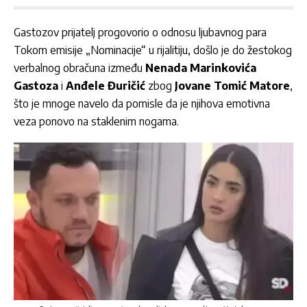
Gastozov prijatelj progovorio o odnosu ljubavnog para
Tokom emisije „Nominacije“ u rijalitiju, došlo je do žestokog
verbalnog obračuna između
Nenada Marinkovića
Gastoza
i
Anđele Đuričić
zbog
Jovane Tomić Matore
,
što je mnoge navelo da pomisle da je njihova emotivna
veza ponovo na staklenim nogama.