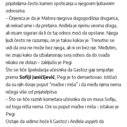
prijateljima često kamen spoticanja u njegovim ljubavnim
odnosima.
– Činjenica je da je Matora njegova dugogodišnja drugarica,
ali nekad ume i da pretjera. Anđela je njemu veoma draga,
ali nisam siguran da li će taj odnos moći da opstane. Njega
ljudi često ne razumiju, on je takav kakav je. Trenutno se
vidi da ona ne može bez njega, ali ni on bez nje. Međutim,
ne znaju kako da izbalansiraju svoj odnos da do svađa
nikako ne dolazi – zaključio je Pegi.
Što se tiče špekulacija učesnika da Gastoz gaji simpatije
prema
Sofiji Janićijević
, Pegi je to demantovao. Ističući
da su njih dvoje poput “mačke i miša” i da među njima nema
ničega više od prijateljstva.
– Što se tiče raznih kometara učesnika da on muva Sofiju,
od toga ništa nema. Oni su poput mačke i miša – istakao je
Pegi.
Ostaje da vidimo hoće li Gastoz i Anđela uspjeti da