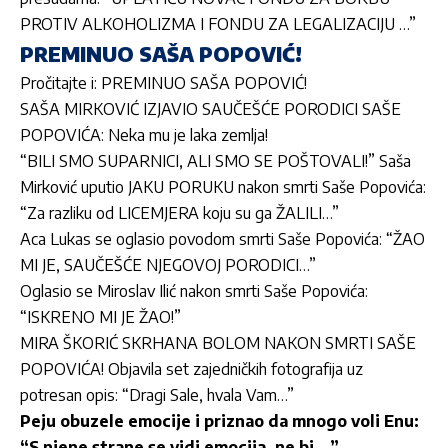
PROTIV ALKOHOLIZMA I FONDU ZA LEGALIZACIJU …”
PREMINUO SAŠA POPOVIĆ!
Pročitajte i:
PREMINUO SAŠA POPOVIĆ!
SAŠA MIRKOVIĆ IZJAVIO SAUČEŠĆE PORODICI SAŠE
POPOVIĆA: Neka mu je laka zemlja!
“BILI SMO SUPARNICI, ALI SMO SE POŠTOVALI!” Saša
Mirković uputio JAKU PORUKU nakon smrti Saše Popovića:
“Za razliku od LICEMJERA koju su ga ŽALILI…”
Aca Lukas se oglasio povodom smrti Saše Popovića: “ŽAO
MI JE, SAUČEŠĆE NJEGOVOJ PORODICI…”
Oglasio se Miroslav Ilić nakon smrti Saše Popovića:
“ISKRENO MI JE ŽAO!”
MIRA ŠKORIĆ SKRHANA BOLOM NAKON SMRTI SAŠE
POPOVIĆA! Objavila set zajedničkih fotografija uz
potresan opis: “Dragi Sale, hvala Vam…”
Peju obuzele emocije i priznao da mnogo voli Enu:
“S njene strane se vidi emocija, ne bi …”