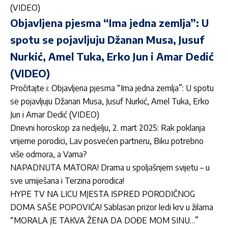
(VIDEO)
Objavljena pjesma “Ima jedna zemlja”: U
spotu se pojavljuju Džanan Musa, Jusuf
Nurkić, Amel Tuka, Erko Jun i Amar Dedić
(VIDEO)
Pročitajte i:
Objavljena pjesma “Ima jedna zemlja”: U spotu
se pojavljuju Džanan Musa, Jusuf Nurkić, Amel Tuka, Erko
Jun i Amar Dedić (VIDEO)
Dnevni horoskop za nedjelju, 2. mart 2025: Rak poklanja
vrijeme porodici, Lav posvećen partneru, Biku potrebno
više odmora, a Vama?
NAPADNUTA MATORA! Drama u spoljašnjem svijetu – u
sve umiješana i Terzina porodica!
HYPE TV NA LICU MJESTA ISPRED PORODIČNOG
DOMA SAŠE POPOVIĆA! Sablasan prizor ledi krv u žilama
“MORALA JE TAKVA ŽENA DA DOĐE MOM SINU…”