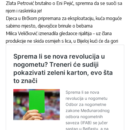
Zlata Petrović brutalno o Eni Pejić, spremna da se suoči sa
njom i raskrinka je!
Djeca u Brčkom pripremana za eksploataciju, kuća moguće
sabirno mjesto, djevojčice brinule o bebama
Milica Veličković iznenadila gledaoce rijalitija – uz člana
produkcije ne skida osmijeh s lica, u Bijeloj kući će da gori