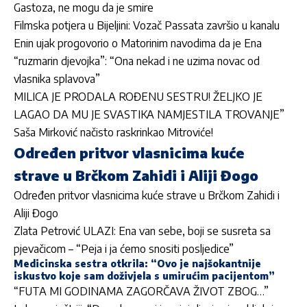
Gastoza, ne mogu da je smire
Filmska potjera u Bijeljini: Vozač Passata završio u kanalu
Enin ujak progovorio o Matorinim navodima da je Ena
“ruzmarin djevojka”: “Ona nekad i ne uzima novac od
vlasnika splavova”
MILICA JE PRODALA ROĐENU SESTRU! ŽELJKO JE
LAGAO DA MU JE SVASTIKA NAMJESTILA TROVANJE”
Saša Mirković načisto raskrinkao Mitroviće!
Određen pritvor vlasnicima kuće
strave u Brčkom Zahidi i Aliji Đogo
Određen pritvor vlasnicima kuće strave u Brčkom Zahidi i
Aliji Đogo
Zlata Petrović ULAZI: Ena van sebe, boji se susreta sa
pjevačicom – “Peja i ja ćemo snositi posljedice”
Medicinska sestra otkrila: “Ovo je najšokantnije
iskustvo koje sam doživjela s umirućim pacijentom”
“FUTA MI GODINAMA ZAGORČAVA ŽIVOT ZBOG…”