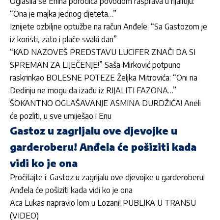
Oglasila se Enina porodica povodom rasprava u rijalitiju:
“Ona je majka jednog djeteta…”
Iznijete ozbiljne optužbe na račun Anđele: “Sa Gastozom je
iz koristi, zato i plače svaki dan”
“KAD NAZOVEŠ PREDSTAVU LUCIFER ZNAČI DA SI
SPREMAN ZA LIJEČENJE!” Saša Mirković potpuno
raskrinkao BOLESNE POTEZE Željka Mitrovića: “Oni na
Dedinju ne mogu da izađu iz RIJALITI FAZONA…”
ŠOKANTNO OGLAŠAVANJE ASMINA DURDŽIĆA! Aneli
će pozliti, u sve umiješao i Enu
Gastoz u zagrljalu ove djevojke u
garderoberu! Anđela će pošiziti kada
vidi ko je ona
Pročitajte i:
Gastoz u zagrljalu ove djevojke u garderoberu!
Anđela će pošiziti kada vidi ko je ona
Aca Lukas napravio lom u Lozani! PUBLIKA U TRANSU
(VIDEO)