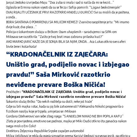
Janjuš žestoko izvrijeđao Maju: “Dva zuba si imala i sad si našla da mi se keziš…”
Oglasila se Ermina nakon vijesti da su se Terza i Sofija pomirili: “Ljigavi beskičmenjak!”
OVAJ RIJALITI UČESNIK JE PRVI RAZOTKRIO ANĐELU ĐURIČIĆ! Svi su mislili da je poštena,
a onda…
BORA SANTANA O POMIRENJU SA MILICOM KEMEZ! Zvanično saopštenje je tu: “Mi imamo
dvije kuće, dva placa…”
Policija o šokantnom slučaju u Brčkom: Osam uhapšenih – sarađujemo i sa SIPA-om
Milosava sve razotkrila: “Zašto je tvoj brat imao zabranu prilaska kući?”
AKO MARKO JARIĆ KAŽE DA JE SONJA BILA SA NJIM, ONDA… Aca Lukas otkrio sve o aferi
bivše žene i košarkaša!
“KRADONAČELNIK IZ ZAJEČARA:
Uništio grad, podijelio novac i izbjegao
pravdu!” Saša Mirković razotkrio
neviđene prevare Boška Ničića!
Pročitajte i:
“KRADONAČELNIK IZ ZAJEČARA: Uništio grad, podijelio novac i
izbjegao pravdu!” Saša Mirković razotkrio neviđene prevare Boška Ničića!
Šokantni slučaj Brčko: “Do nekih roditelja su došli, neke još traže”
Gdje su bili majka i otac, kada su joj bile zatvorene oči? Aleksandra Nikolić progovorila o
fizičkom nasilju koje je trpjela, umiješao se i Milovan
Gordana Džehverović van sebe zbog njega: “S ANĐELOM NIKAD NE BIH POPILA KAFU”
Zlata je povrijeđena, emotivno sve podnosi, majka je! Miki Dudić otkrio šta pjevačica nakon
svega misli o Eni Čolić!
Direktoru Željeznica Republike Srpske zapaljen automobil
Milica Veličković je rekla da osjeća simpatije prema Kariću! Đedović razvezao jezik, pa otkrio u