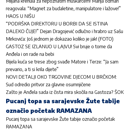
Miljana krenula za nepoznatim muškarcem! Marija odmah
reagovala: “Magnet za budaletine, manipulatore i lažove!”
HAOS U NIŠU
“PODRŠKA DIREKTORU U BORBI DA SE ISTINA
DALEKO ČUJE!” Dejan Dragojević odlučno i hrabro uz Sašu
Mirkovića: Još jednom je dokazao koliko je jak! (FOTO)
GASTOZ SE IZLANUO U LAJVU! Svi bruje o tome da
Anđela i on rade na bebi
Bijela kuća se trese zbog svađe Matore i Terze: “Ja sam
prevario, a ti si krila dijete”
NOVI DETALJI OKO TRGOVINE DJECOM U BRČKOM:
Sud odredio pritvor za glavne osumnjičene
Zašto je Anđela sada iz čista mira skočila na Gastoza? ŠOK
Pucanj topa sa sarajevske Žute tabije
označio početak RAMAZANA
Pucanj topa sa sarajevske Žute tabije označio početak
RAMAZANA