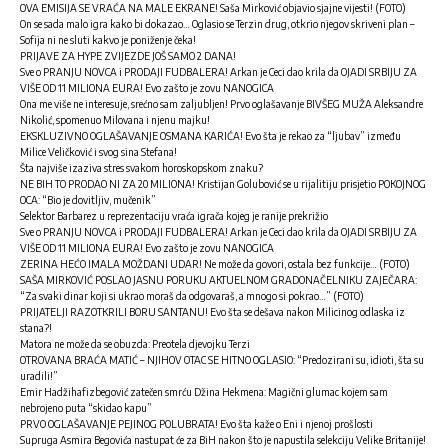
OVA EMISIJA SE VRAĆA NA MALE EKRANE! Saša Mirković objavio sjajne vijesti! (FOTO)
On se sada malo igra kako bi dokazao… Oglasio se Terzin drug, otkrio njegov skriveni plan –
Sofija ni ne sluti kakvo je poniženje čeka!
PRIJAVE ZA HYPE ZVIJEZDE JOŠ SAMO 2 DANA!
Sve o PRANJU NOVCA i PRODAJI FUDBALERA! Arkan je Ceci dao krila da OJADI SRBIJU ZA
VIŠE OD 11 MILIONA EURA! Evo zašto je zovu NANOGICA
Ona me više ne interesuje, srećno sam zaljubljen! Prvo oglašavanje BIVŠEG MUŽA Aleksandre
Nikolić, spomenuo Milovana i njenu majku!
EKSKLUZIVNO OGLAŠAVANJE OSMANA KARIĆA! Evo šta je rekao za “ljubav” između
Milice Veličković i svog sina Stefana!
Šta najviše izaziva stres svakom horoskopskom znaku?
NE BIH TO PRODAO NI ZA 20 MILIONA! Kristijan Golubović se u rijalitiju prisjetio POKOJNOG
OCA: “Bio je dovitljiv, mučenik”
Selektor Barbarez u reprezentaciju vraća igrača kojeg je ranije prekrižio
Sve o PRANJU NOVCA i PRODAJI FUDBALERA! Arkan je Ceci dao krila da OJADI SRBIJU ZA
VIŠE OD 11 MILIONA EURA! Evo zašto je zovu NANOGICA
ZERINA HEĆO IMALA MOŽDANI UDAR! Ne može da govori, ostala bez funkcije… (FOTO)
SAŠA MIRKOVIĆ POSLAO JASNU PORUKU AKTUELNOM GRADONAČELNIKU ZAJEČARA:
“Za svaki dinar koji si ukrao moraš da odgovaraš, a mnogo si pokrao…” (FOTO)
PRIJATELJI RAZOTKRILI BORU SANTANU! Evo šta se dešava nakon Milicinog odlaska iz
stana?!
Matora ne može da se obuzda: Preotela djevojku Terzi
OTROVANA BRAĆA MATIĆ – NJIHOV OTAC SE HITNO OGLASIO: “Predozirani su, idioti, šta su
uradili!”
Emir Hadžihafizbegović zatečen smrću Džina Hekmena: Magični glumac kojem sam
nebrojeno puta “skidao kapu”
PRVO OGLAŠAVANJE PEJINOG POLUBRATA! Evo šta kaže o Eni i njenoj prošlosti
Supruga Asmira Begovića nastupat će za BiH nakon što je napustila selekciju Velike Britanije!