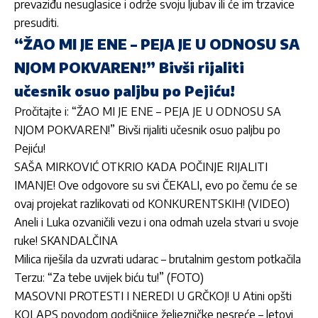
prevaziđu nesuglasice i održe svoju ljubav ili će im trzavice
presuditi.
“ŽAO MI JE ENE – PEJA JE U ODNOSU SA
NJOM POKVAREN!” Bivši rijaliti
učesnik osuo paljbu po Pejiću!
Pročitajte i:
“ŽAO MI JE ENE – PEJA JE U ODNOSU SA
NJOM POKVAREN!” Bivši rijaliti učesnik osuo paljbu po
Pejiću!
SAŠA MIRKOVIĆ OTKRIO KADA POČINJE RIJALITI
IMANJE! Ove odgovore su svi ČEKALI, evo po čemu će se
ovaj projekat razlikovati od KONKURENTSKIH! (VIDEO)
Aneli i Luka ozvaničili vezu i ona odmah uzela stvari u svoje
ruke! SKANDALČINA
Milica riješila da uzvrati udarac – brutalnim gestom potkačila
Terzu: “Za tebe uvijek biću tu!” (FOTO)
MASOVNI PROTESTI I NEREDI U GRČKOJ! U Atini opšti
KOLAPS povodom godišnjice željezničke nesreće – letovi