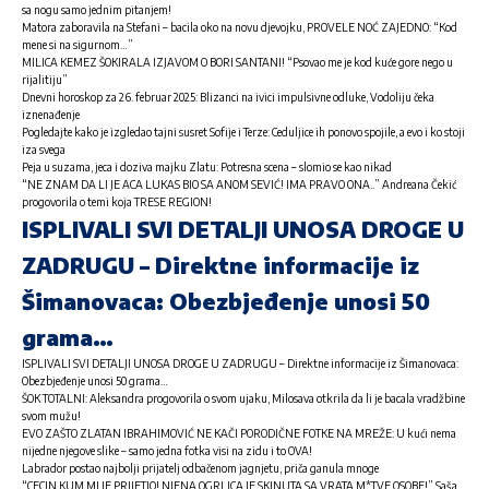
sa nogu samo jednim pitanjem!
Matora zaboravila na Stefani – bacila oko na novu djevojku, PROVELE NOĆ ZAJEDNO: “Kod
mene si na sigurnom…”
MILICA KEMEZ ŠOKIRALA IZJAVOM O BORI SANTANI! “Psovao me je kod kuće gore nego u
rijalitiju”
Dnevni horoskop za 26. februar 2025: Blizanci na ivici impulsivne odluke, Vodoliju čeka
iznenađenje
Pogledajte kako je izgledao tajni susret Sofije i Terze: Ceduljice ih ponovo spojile, a evo i ko stoji
iza svega
Peja u suzama, jeca i doziva majku Zlatu: Potresna scena – slomio se kao nikad
“NE ZNAM DA LI JE ACA LUKAS BIO SA ANOM SEVIĆ! IMA PRAVO ONA..” Andreana Čekić
progovorila o temi koja TRESE REGION!
ISPLIVALI SVI DETALJI UNOSA DROGE U
ZADRUGU – Direktne informacije iz
Šimanovaca: Obezbjeđenje unosi 50
grama…
ISPLIVALI SVI DETALJI UNOSA DROGE U ZADRUGU – Direktne informacije iz Šimanovaca:
Obezbjeđenje unosi 50 grama…
ŠOK TOTALNI: Aleksandra progovorila o svom ujaku, Milosava otkrila da li je bacala vradžbine
svom mužu!
EVO ZAŠTO ZLATAN IBRAHIMOVIĆ NE KAČI PORODIČNE FOTKE NA MREŽE: U kući nema
nijedne njegove slike – samo jedna fotka visi na zidu i to OVA!
Labrador postao najbolji prijatelj odbačenom jagnjetu, priča ganula mnoge
“CECIN KUM MI JE PRIJETIO! NJENA OGRLICA JE SKINUTA SA VRATA M*TVE OSOBE!” Saša