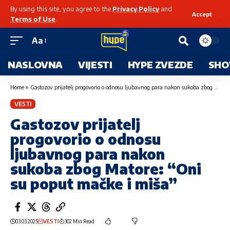
By using this site, you agree to the
Privacy Policy
and
Accept
Terms of Use
.
Aa
NASLOVNA
VIJESTI
HYPE ZVEZDE
SHO
Home
»
Gastozov prijatelj progovorio o odnosu ljubavnog para nakon sukoba zbog Matore: “Oni su poput mačke i miša”
VESTI
Gastozov prijatelj
progovorio o odnosu
ljubavnog para nakon
sukoba zbog Matore: “Oni
su poput mačke i miša”
03.03.2025
VESTI
302 Min Read