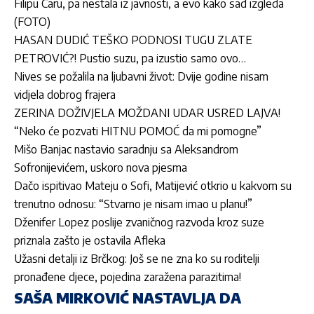
Filipu Caru, pa nestala iz javnosti, a evo kako sad izgleda
(FOTO)
HASAN DUDIĆ TEŠKO PODNOSI TUGU ZLATE
PETROVIĆ?! Pustio suzu, pa izustio samo ovo…
Nives se požalila na ljubavni život: Dvije godine nisam
vidjela dobrog frajera
ZERINA DOŽIVJELA MOŽDANI UDAR USRED LAJVA!
“Neko će pozvati HITNU POMOĆ da mi pomogne”
Mišo Banjac nastavio saradnju sa Aleksandrom
Sofronijevićem, uskoro nova pjesma
Dačo ispitivao Mateju o Sofi, Matijević otkrio u kakvom su
trenutno odnosu: “Stvarno je nisam imao u planu!”
Dženifer Lopez poslije zvaničnog razvoda kroz suze
priznala zašto je ostavila Afleka
Užasni detalji iz Brčkog: Još se ne zna ko su roditelji
pronađene djece, pojedina zaražena parazitima!
SAŠA MIRKOVIĆ NASTAVLJA DA