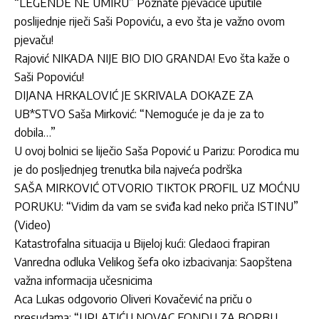
“LEGENDE NE UMIRU” Poznate pjevačice uputile
poslijednje riječi Saši Popoviću, a evo šta je važno ovom
pjevaču!
Rajović NIKADA NIJE BIO DIO GRANDA! Evo šta kaže o
Saši Popoviću!
DIJANA HRKALOVIĆ JE SKRIVALA DOKAZE ZA
UB*STVO Saša Mirković: “Nemoguće je da je za to
dobila…”
U ovoj bolnici se liječio Saša Popović u Parizu: Porodica mu
je do posljednjeg trenutka bila najveća podrška
SAŠA MIRKOVIĆ OTVORIO TIKTOK PROFIL UZ MOĆNU
PORUKU: “Vidim da vam se sviđa kad neko priča ISTINU”
(Video)
Katastrofalna situacija u Bijeloj kući: Gledaoci frapiran
Vanredna odluka Velikog šefa oko izbacivanja: Saopštena
važna informacija učesnicima
Aca Lukas odgovorio Oliveri Kovačević na priču o
presudama: “UPLATIĆU NOVAC FONDU ZA BORBU