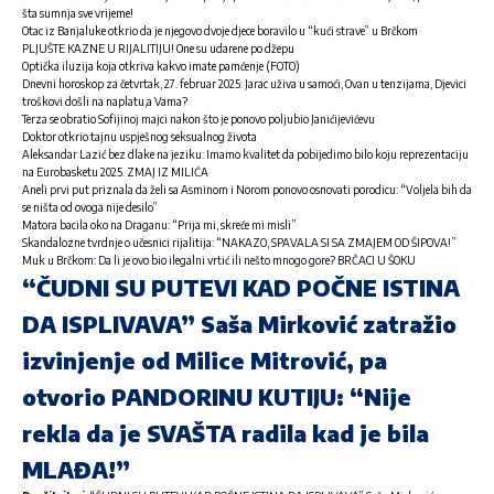
šta sumnja sve vrijeme!
Otac iz Banjaluke otkrio da je njegovo dvoje djece boravilo u “kući strave” u Brčkom
PLJUŠTE KAZNE U RIJALITIJU! One su udarene po džepu
Optička iluzija koja otkriva kakvo imate pamćenje (FOTO)
Dnevni horoskop za četvrtak, 27. februar 2025: Jarac uživa u samoći, Ovan u tenzijama, Djevici
troškovi došli na naplatu,a Vama?
Terza se obratio Sofijinoj majci nakon što je ponovo poljubio Janićijevićevu
Doktor otkrio tajnu uspješnog seksualnog života
Aleksandar Lazić bez dlake na jeziku: Imamo kvalitet da pobijedimo bilo koju reprezentaciju
na Eurobasketu 2025. ZMAJ IZ MILIĆA
Aneli prvi put priznala da želi sa Asminom i Norom ponovo osnovati porodicu: “Voljela bih da
se ništa od ovoga nije desilo”
Matora bacila oko na Draganu: “Prija mi, skreće mi misli”
Skandalozne tvrdnje o učesnici rijalitija: “NAKAZO, SPAVALA SI SA ZMAJEM OD ŠIPOVA!”
Muk u Brčkom: Da li je ovo bio ilegalni vrtić ili nešto mnogo gore? BRČACI U ŠOKU
“ČUDNI SU PUTEVI KAD POČNE ISTINA
DA ISPLIVAVA” Saša Mirković zatražio
izvinjenje od Milice Mitrović, pa
otvorio PANDORINU KUTIJU: “Nije
rekla da je SVAŠTA radila kad je bila
MLAĐA!”