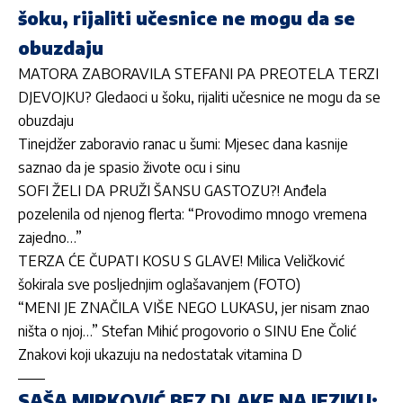
šoku, rijaliti učesnice ne mogu da se
obuzdaju
MATORA ZABORAVILA STEFANI PA PREOTELA TERZI
DJEVOJKU? Gledaoci u šoku, rijaliti učesnice ne mogu da se
obuzdaju
Tinejdžer zaboravio ranac u šumi: Mjesec dana kasnije
saznao da je spasio živote ocu i sinu
SOFI ŽELI DA PRUŽI ŠANSU GASTOZU?! Anđela
pozelenila od njenog flerta: “Provodimo mnogo vremena
zajedno…”
TERZA ĆE ČUPATI KOSU S GLAVE! Milica Veličković
šokirala sve posljednjim oglašavanjem (FOTO)
“MENI JE ZNAČILA VIŠE NEGO LUKASU, jer nisam znao
ništa o njoj…” Stefan Mihić progovorio o SINU Ene Čolić
Znakovi koji ukazuju na nedostatak vitamina D
SAŠA MIRKOVIĆ BEZ DLAKE NA JEZIKU: