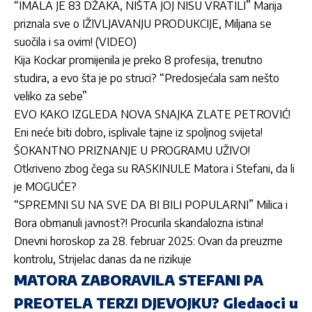
“IMALA JE 83 DŽAKA, NIŠTA JOJ NISU VRATILI” Marija
priznala sve o IŽIVLJAVANJU PRODUKCIJE, Miljana se
suočila i sa ovim! (VIDEO)
Kija Kockar promijenila je preko 8 profesija, trenutno
studira, a evo šta je po struci? “Predosjećala sam nešto
veliko za sebe”
EVO KAKO IZGLEDA NOVA SNAJKA ZLATE PETROVIĆ!
Eni neće biti dobro, isplivale tajne iz spoljnog svijeta!
ŠOKANTNO PRIZNANJE U PROGRAMU UŽIVO!
Otkriveno zbog čega su RASKINULE Matora i Stefani, da li
je MOGUĆE?
“SPREMNI SU NA SVE DA BI BILI POPULARNI” Milica i
Bora obmanuli javnost?! Procurila skandalozna istina!
Dnevni horoskop za 28. februar 2025: Ovan da preuzme
kontrolu, Strijelac danas da ne rizikuje
MATORA ZABORAVILA STEFANI PA
PREOTELA TERZI DJEVOJKU? Gledaoci u