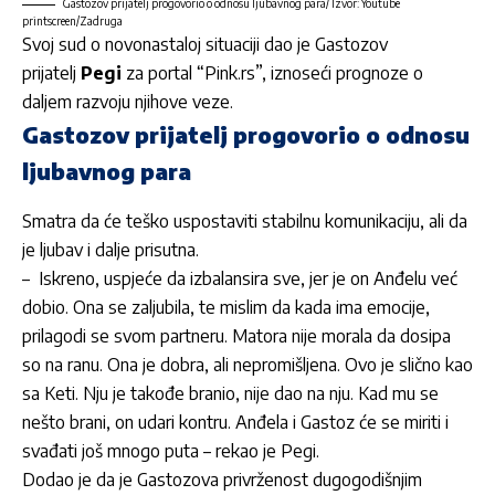
Gastozov prijatelj progovorio o odnosu ljubavnog para/ Izvor: Youtube
printscreen/Zadruga
Svoj sud o novonastaloj situaciji dao je Gastozov
prijatelj
Pegi
za portal “Pink.rs”, iznoseći prognoze o
daljem razvoju njihove veze.
Gastozov prijatelj progovorio o odnosu
ljubavnog para
Smatra da će teško uspostaviti stabilnu komunikaciju, ali da
je ljubav i dalje prisutna.
– Iskreno, uspjeće da izbalansira sve, jer je on Anđelu već
dobio. Ona se zaljubila, te mislim da kada ima emocije,
prilagodi se svom partneru. Matora nije morala da dosipa
so na ranu. Ona je dobra, ali nepromišljena. Ovo je slično kao
sa Keti. Nju je takođe branio, nije dao na nju. Kad mu se
nešto brani, on udari kontru. Anđela i Gastoz će se miriti i
svađati još mnogo puta – rekao je Pegi.
Dodao je da je Gastozova privrženost dugogodišnjim