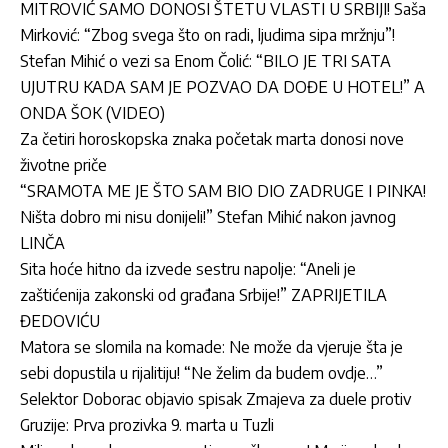
MITROVIĆ SAMO DONOSI ŠTETU VLASTI U SRBIJI! Saša
Mirković: “Zbog svega što on radi, ljudima sipa mržnju”!
Stefan Mihić o vezi sa Enom Čolić: “BILO JE TRI SATA
UJUTRU KADA SAM JE POZVAO DA DOĐE U HOTEL!” A
ONDA ŠOK (VIDEO)
Za četiri horoskopska znaka početak marta donosi nove
životne priče
“SRAMOTA ME JE ŠTO SAM BIO DIO ZADRUGE I PINKA!
Ništa dobro mi nisu donijeli!” Stefan Mihić nakon javnog
LINČA
Sita hoće hitno da izvede sestru napolje: “Aneli je
zaštićenija zakonski od građana Srbije!” ZAPRIJETILA
ĐEDOVIĆU
Matora se slomila na komade: Ne može da vjeruje šta je
sebi dopustila u rijalitiju! “Ne želim da budem ovdje…”
Selektor Doborac objavio spisak Zmajeva za duele protiv
Gruzije: Prva prozivka 9. marta u Tuzli