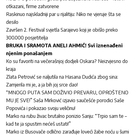
otkazani, firme zatvorene
Raskinuo najskladniji par u rijalitiju: Niko ne vjeruje šta se
desilo
Završen 2. Festival svjetla Sarajevo koji je obišlo preko
300.000 posjetitelja
BRUKA I SRAMOTA ANELI AHMIĆ! Svi iznenađeni
njenim ponašanjem
Ko su favoriti na večerašnjoj dodjeli Oskara? Neizvjesno do
kraja
Zlata Petrović se naljutila na Hasana Dudića zbog sina:
Zamjerila mi je, a ja bih joj srce dao!
“MNOGO PUTA SAM DOŽIVIO PREVARU, OPROŠTENO
MU JE SVE!” Saša Mirković izjavio saučešće porodici Saše
Popovića i pokazao svoju veličinu!
Marko na rubu živac brutalno ponizio Sanju: “Trpio sam te –
kad te ja spustim nećeš ustati!”
Marko iz Busovače odlično zarađuje loveći žabe noću u šumi