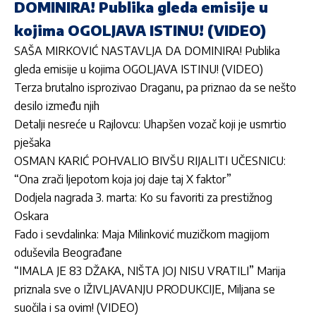
DOMINIRA! Publika gleda emisije u
kojima OGOLJAVA ISTINU! (VIDEO)
SAŠA MIRKOVIĆ NASTAVLJA DA DOMINIRA! Publika
gleda emisije u kojima OGOLJAVA ISTINU! (VIDEO)
Terza brutalno isprozivao Draganu, pa priznao da se nešto
desilo između njih
Detalji nesreće u Rajlovcu: Uhapšen vozač koji je usmrtio
pješaka
OSMAN KARIĆ POHVALIO BIVŠU RIJALITI UČESNICU:
“Ona zrači ljepotom koja joj daje taj X faktor”
Dodjela nagrada 3. marta: Ko su favoriti za prestižnog
Oskara
Fado i sevdalinka: Maja Milinković muzičkom magijom
oduševila Beograđane
“IMALA JE 83 DŽAKA, NIŠTA JOJ NISU VRATILI” Marija
priznala sve o IŽIVLJAVANJU PRODUKCIJE, Miljana se
suočila i sa ovim! (VIDEO)