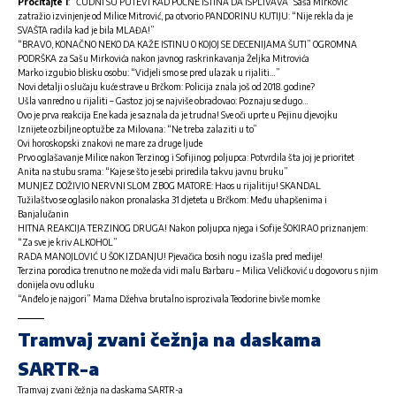
Pročitajte i
:
“ČUDNI SU PUTEVI KAD POČNE ISTINA DA ISPLIVAVA” Saša Mirković
zatražio izvinjenje od Milice Mitrović, pa otvorio PANDORINU KUTIJU: “Nije rekla da je
SVAŠTA radila kad je bila MLAĐA!”
“BRAVO, KONAČNO NEKO DA KAŽE ISTINU O KOJOJ SE DECENIJAMA ŠUTI” OGROMNA
PODRŠKA za Sašu Mirkovića nakon javnog raskrinkavanja Željka Mitrovića
Marko izgubio blisku osobu: “Vidjeli smo se pred ulazak u rijaliti…”
Novi detalji o slučaju kuće strave u Brčkom: Policija znala još od 2018. godine?
Ušla vanredno u rijaliti – Gastoz joj se najviše obradovao: Poznaju se dugo…
Ovo je prva reakcija Ene kada je saznala da je trudna! Sve oči uprte u Pejinu djevojku
Iznijete ozbiljne optužbe za Milovana: “Ne treba zalaziti u to”
Ovi horoskopski znakovi ne mare za druge ljude
Prvo oglašavanje Milice nakon Terzinog i Sofijinog poljupca: Potvrdila šta joj je prioritet
Anita na stubu srama: “Kaje se što je sebi priredila takvu javnu bruku”
MUNJEZ DOŽIVIO NERVNI SLOM ZBOG MATORE: Haos u rijalitiju! SKANDAL
Tužilaštvo se oglasilo nakon pronalaska 31 djeteta u Brčkom: Među uhapšenima i
Banjalučanin
HITNA REAKCIJA TERZINOG DRUGA! Nakon poljupca njega i Sofije ŠOKIRAO priznanjem:
“Za sve je kriv ALKOHOL”
RADA MANOJLOVIĆ U ŠOK IZDANJU! Pjevačica bosih nogu izašla pred medije!
Terzina porodica trenutno ne može da vidi malu Barbaru – Milica Veličković u dogovoru s njim
donijela ovu odluku
“Anđelo je najgori” Mama Džehva brutalno isprozivala Teodorine bivše momke
Tramvaj zvani čežnja na daskama
SARTR-a
Tramvaj zvani čežnja na daskama SARTR-a