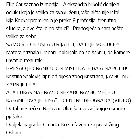
Filip Car saznao iz medija – Aleksandra Nikolić donijela
odluku koja je velika za svaku ženu, više ništa nije isto!
Kija Kockar promijenila je preko 8 profesija, trenutno
studira, a evo šta je po struci? “Predosjećala sam nešto
veliko za sebe”
SAMO ŠTO JE UŠLA U RIJALITI, DA LI JE MOGUĆE?!
Matora priznala Dragani, pokušale da se sakriju, pa kamere
uhvatile trenutak!
PREŠAO JE GRANICU, ON MISLI DA JE BAJA NAPOLJU!
Kristina Spalević kipti od bijesa zbog Kristijana, JAVNO MU
ZAPRIJETILA!
ACA LUKAS NAPRAVIO NEZABORAVNO VEČE U
KAFANI “DVA JELENA” U CENTRU BEOGRADA! (VIDEO)
Detalji nesreće u Rajlovcu: Uhapšen vozač koji je usmrtio
pješaka
Dodjela nagrada 3. marta: Ko su favoriti za prestižnog
Oskara