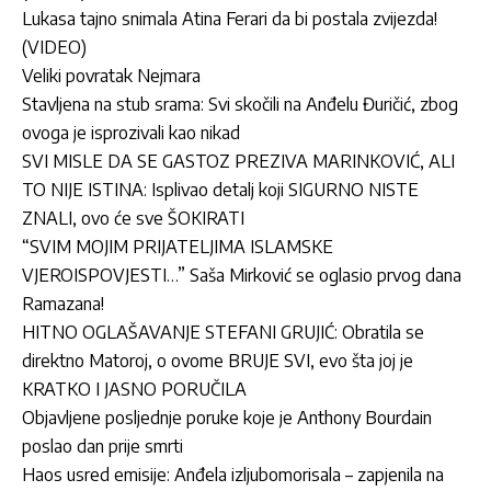
Lukasa tajno snimala Atina Ferari da bi postala zvijezda!
(VIDEO)
Veliki povratak Nejmara
Stavljena na stub srama: Svi skočili na Anđelu Đuričić, zbog
ovoga je isprozivali kao nikad
SVI MISLE DA SE GASTOZ PREZIVA MARINKOVIĆ, ALI
TO NIJE ISTINA: Isplivao detalj koji SIGURNO NISTE
ZNALI, ovo će sve ŠOKIRATI
“SVIM MOJIM PRIJATELJIMA ISLAMSKE
VJEROISPOVJESTI…” Saša Mirković se oglasio prvog dana
Ramazana!
HITNO OGLAŠAVANJE STEFANI GRUJIĆ: Obratila se
direktno Matoroj, o ovome BRUJE SVI, evo šta joj je
KRATKO I JASNO PORUČILA
Objavljene posljednje poruke koje je Anthony Bourdain
poslao dan prije smrti
Haos usred emisije: Anđela izljubomorisala – zapjenila na