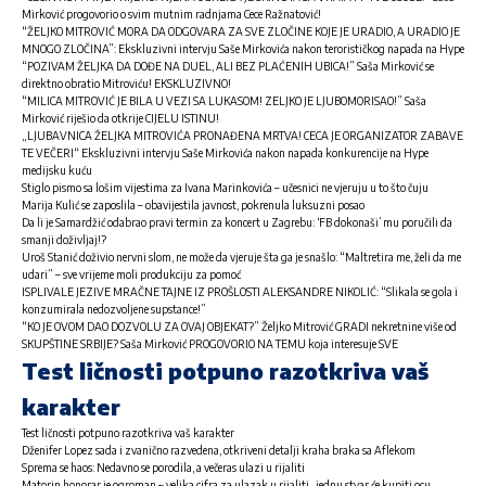
Mirković progovorio o svim mutnim radnjama Cece Ražnatović!
“ŽELJKO MITROVIĆ MORA DA ODGOVARA ZA SVE ZLOČINE KOJE JE URADIO, A URADIO JE
MNOGO ZLOČINA”: Ekskluzivni intervju Saše Mirkovića nakon terorističkog napada na Hype
“POZIVAM ŽELJKA DA DOĐE NA DUEL, ALI BEZ PLAĆENIH UBICA!” Saša Mirković se
direktno obratio Mitroviću! EKSKLUZIVNO!
“MILICA MITROVIĆ JE BILA U VEZI SA LUKASOM! ZELJKO JE LJUBOMORISAO!” Saša
Mirković riješio da otkrije CIJELU ISTINU!
„LJUBAVNICA ŽELJKA MITROVIĆA PRONAĐENA MRTVA! CECA JE ORGANIZATOR ZABAVE
TE VEČERI“ Ekskluzivni intervju Saše Mirkovića nakon napada konkurencije na Hype
medijsku kuću
Stiglo pismo sa lošim vijestima za Ivana Marinkovića – učesnici ne vjeruju u to što čuju
Marija Kulić se zaposlila – obavijestila javnost, pokrenula luksuzni posao
Da li je Samardžić odabrao pravi termin za koncert u Zagrebu: ‘FB dokonaši’ mu poručili da
smanji doživljaj!?
Uroš Stanić doživio nervni slom, ne može da vjeruje šta ga je snašlo: “Maltretira me, želi da me
udari” – sve vrijeme moli produkciju za pomoć
ISPLIVALE JEZIVE MRAČNE TAJNE IZ PROŠLOSTI ALEKSANDRE NIKOLIĆ: “Slikala se gola i
konzumirala nedozvoljene supstance!”
“KO JE OVOM DAO DOZVOLU ZA OVAJ OBJEKAT?” Željko Mitrović GRADI nekretnine više od
SKUPŠTINE SRBIJE? Saša Mirković PROGOVORIO NA TEMU koja interesuje SVE
Test ličnosti potpuno razotkriva vaš
karakter
Test ličnosti potpuno razotkriva vaš karakter
Dženifer Lopez sada i zvanično razvedena, otkriveni detalji kraha braka sa Aflekom
Sprema se haos: Nedavno se porodila, a večeras ulazi u rijaliti
Matorin honorar je ogroman – velika cifra za ulazak u rijaliti , jednu stvar će kupiti ocu