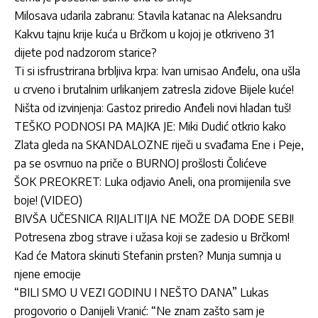
Milosava udarila zabranu: Stavila katanac na Aleksandru
Kakvu tajnu krije kuća u Brčkom u kojoj je otkriveno 31
dijete pod nadzorom starice?
Ti si isfrustrirana brbljiva krpa: Ivan urnisao Anđelu, ona ušla
u crveno i brutalnim urlikanjem zatresla zidove Bijele kuće!
Ništa od izvinjenja: Gastoz priredio Anđeli novi hladan tuš!
TEŠKO PODNOSI PA MAJKA JE: Miki Dudić otkrio kako
Zlata gleda na SKANDALOZNE riječi u svađama Ene i Peje,
pa se osvrnuo na priče o BURNOJ prošlosti Čolićeve
ŠOK PREOKRET: Luka odjavio Aneli, ona promijenila sve
boje! (VIDEO)
BIVŠA UČESNICA RIJALITIJA NE MOŽE DA DOĐE SEBI!
Potresena zbog strave i užasa koji se zadesio u Brčkom!
Kad će Matora skinuti Stefanin prsten? Munja sumnja u
njene emocije
“BILI SMO U VEZI GODINU I NEŠTO DANA” Lukas
progovorio o Danijeli Vranić: “Ne znam zašto sam je