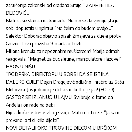
zaštićenija zakonski od građana Srbije!” ZAPRIJETILA
ĐEDOVIĆU
Matora se slomila na komade: Ne može da vjeruje šta je
sebi dopustila u rijalitiju! “Ne želim da budem ovdje…”
Selektor Doborac objavio spisak Zmajeva za duele protiv
Gruzije: Prva prozivka 9. marta u Tuzli
Miljana krenula za nepoznatim muškarcem! Marija odmah
reagovala: “Magnet za budaletine, manipulatore i lažove!”
HAOS U NIŠU
“PODRŠKA DIREKTORU U BORBI DA SE ISTINA
DALEKO ČUJE!” Dejan Dragojević odlučno i hrabro uz Sašu
Mirkovića: Još jednom je dokazao koliko je jak! (FOTO)
GASTOZ SE IZLANUO U LAJVU! Svi bruje o tome da
Anđela i on rade na bebi
Bijela kuća se trese zbog svađe Matore i Terze: “Ja sam
prevario, a ti si krila dijete”
NOVI DETALJI OKO TRGOVINE DJECOM U BRČKOM: