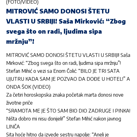
(FOTO/VIDEO)
MITROVIĆ SAMO DONOSI ŠTETU
VLASTI U SRBIJI! Saša Mirković: “Zbog
svega što on radi, ljudima sipa
mržnju”!
MITROVIĆ SAMO DONOSI ŠTETU VLASTI U SRBIJI! Saša
Mirković: “Zbog svega što on radi, ljudima sipa mržnju”!
Stefan Mihić o vezi sa Enom Čolić: “BILO JE TRI SATA
UJUTRU KADA SAM JE POZVAO DA DOĐE U HOTEL!” A
ONDA ŠOK (VIDEO)
Za četiri horoskopska znaka početak marta donosi nove
životne priče
“SRAMOTA ME JE ŠTO SAM BIO DIO ZADRUGE I PINKA!
Ništa dobro mi nisu donijeli!” Stefan Mihić nakon javnog
LINČA
Sita hoće hitno da izvede sestru napolje: “Aneli je