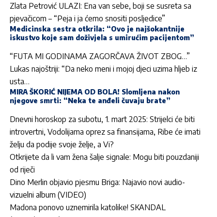
Zlata Petrović ULAZI: Ena van sebe, boji se susreta sa
pjevačicom – “Peja i ja ćemo snositi posljedice”
Medicinska sestra otkrila: “Ovo je najšokantnije
iskustvo koje sam doživjela s umirućim pacijentom”
“FUTA MI GODINAMA ZAGORČAVA ŽIVOT ZBOG…”
Lukas najoštriji: “Da neko meni i mojoj djeci uzima hljeb iz
usta…
MIRA ŠKORIĆ NIJEMA OD BOLA! Slomljena nakon
njegove smrti: “Neka te anđeli čuvaju brate”
Dnevni horoskop za subotu, 1. mart 2025: Strijelci će biti
introvertni, Vodolijama oprez sa finansijama, Ribe će imati
želju da podije svoje želje, a Vi?
Otkrijete da li vam žena šalje signale: Mogu biti pouzdaniji
od riječi
Dino Merlin objavio pjesmu Briga: Najavio novi audio-
vizuelni album (VIDEO)
Madona ponovo uznemirila katolike! SKANDAL