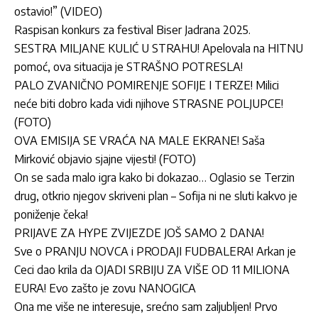
ostavio!” (VIDEO)
Raspisan konkurs za festival Biser Jadrana 2025.
SESTRA MILJANE KULIĆ U STRAHU! Apelovala na HITNU
pomoć, ova situacija je STRAŠNO POTRESLA!
PALO ZVANIČNO POMIRENJE SOFIJE I TERZE! Milici
neće biti dobro kada vidi njihove STRASNE POLJUPCE!
(FOTO)
OVA EMISIJA SE VRAĆA NA MALE EKRANE! Saša
Mirković objavio sjajne vijesti! (FOTO)
On se sada malo igra kako bi dokazao… Oglasio se Terzin
drug, otkrio njegov skriveni plan – Sofija ni ne sluti kakvo je
poniženje čeka!
PRIJAVE ZA HYPE ZVIJEZDE JOŠ SAMO 2 DANA!
Sve o PRANJU NOVCA i PRODAJI FUDBALERA! Arkan je
Ceci dao krila da OJADI SRBIJU ZA VIŠE OD 11 MILIONA
EURA! Evo zašto je zovu NANOGICA
Ona me više ne interesuje, srećno sam zaljubljen! Prvo