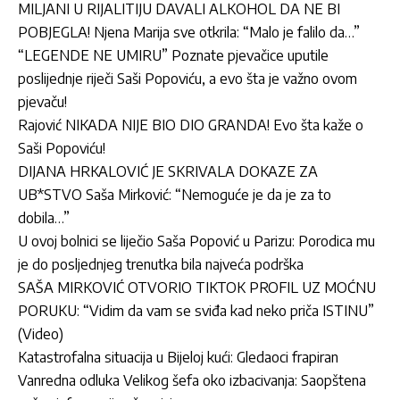
MILJANI U RIJALITIJU DAVALI ALKOHOL DA NE BI
POBJEGLA! Njena Marija sve otkrila: “Malo je falilo da…”
“LEGENDE NE UMIRU” Poznate pjevačice uputile
poslijednje riječi Saši Popoviću, a evo šta je važno ovom
pjevaču!
Rajović NIKADA NIJE BIO DIO GRANDA! Evo šta kaže o
Saši Popoviću!
DIJANA HRKALOVIĆ JE SKRIVALA DOKAZE ZA
UB*STVO Saša Mirković: “Nemoguće je da je za to
dobila…”
U ovoj bolnici se liječio Saša Popović u Parizu: Porodica mu
je do posljednjeg trenutka bila najveća podrška
SAŠA MIRKOVIĆ OTVORIO TIKTOK PROFIL UZ MOĆNU
PORUKU: “Vidim da vam se sviđa kad neko priča ISTINU”
(Video)
Katastrofalna situacija u Bijeloj kući: Gledaoci frapiran
Vanredna odluka Velikog šefa oko izbacivanja: Saopštena