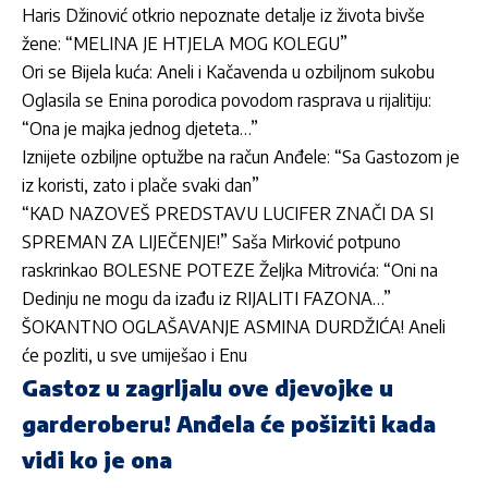
Haris Džinović otkrio nepoznate detalje iz života bivše
žene: “MELINA JE HTJELA MOG KOLEGU”
Ori se Bijela kuća: Aneli i Kačavenda u ozbiljnom sukobu
Oglasila se Enina porodica povodom rasprava u rijalitiju:
“Ona je majka jednog djeteta…”
Iznijete ozbiljne optužbe na račun Anđele: “Sa Gastozom je
iz koristi, zato i plače svaki dan”
“KAD NAZOVEŠ PREDSTAVU LUCIFER ZNAČI DA SI
SPREMAN ZA LIJEČENJE!” Saša Mirković potpuno
raskrinkao BOLESNE POTEZE Željka Mitrovića: “Oni na
Dedinju ne mogu da izađu iz RIJALITI FAZONA…”
ŠOKANTNO OGLAŠAVANJE ASMINA DURDŽIĆA! Aneli
će pozliti, u sve umiješao i Enu
Gastoz u zagrljalu ove djevojke u
garderoberu! Anđela će pošiziti kada
vidi ko je ona