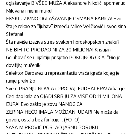
oglašavanje BIVŠEG MUŽA Aleksandre Nikolić, spomenuo
Milovana i njenu majku!
EKSKLUZIVNO OGLAŠAVANJE OSMANA KARIĆA! Evo
šta je rekao za “ljubav” između Milice Veličković i svog sina
Stefana!
Šta najviše izaziva stres svakom horoskopskom znaku?
NE BIH TO PRODAO NI ZA 20 MILIONA! Kristijan
Golubović se u rijalitiju prisjetio POKOJNOG OCA: “Bio je
dovitljiv, mučenik”
Selektor Barbarez u reprezentaciju vraća igrača kojeg je
ranije prekrižio
Sve o PRANJU NOVCA i PRODAJI FUDBALERA! Arkan je
Ceci dao krila da OJADI SRBIJU ZA VIŠE OD 11 MILIONA
EURA! Evo zašto je zovu NANOGICA
ZERINA HEĆO IMALA MOŽDANI UDAR! Ne može da
govori, ostala bez funkcije… (FOTO)
SAŠA MIRKOVIĆ POSLAO JASNU PORUKU