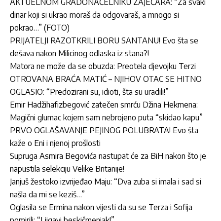
AKTUELNOM GRADONAČELNIKU ZAJEČARA: “Za svaki
dinar koji si ukrao moraš da odgovaraš, a mnogo si
pokrao…” (FOTO)
PRIJATELJI RAZOTKRILI BORU SANTANU! Evo šta se
dešava nakon Milicinog odlaska iz stana?!
Matora ne može da se obuzda: Preotela djevojku Terzi
OTROVANA BRAĆA MATIĆ – NJIHOV OTAC SE HITNO
OGLASIO: “Predozirani su, idioti, šta su uradili!”
Emir Hadžihafizbegović zatečen smrću Džina Hekmena:
Magični glumac kojem sam nebrojeno puta “skidao kapu”
PRVO OGLAŠAVANJE PEJINOG POLUBRATA! Evo šta
kaže o Eni i njenoj prošlosti
Supruga Asmira Begovića nastupat će za BiH nakon što je
napustila selekciju Velike Britanije!
Janjuš žestoko izvrijeđao Maju: “Dva zuba si imala i sad si
našla da mi se keziš…”
Oglasila se Ermina nakon vijesti da su se Terza i Sofija
pomirili: “Ljigavi beskičmenjak!”