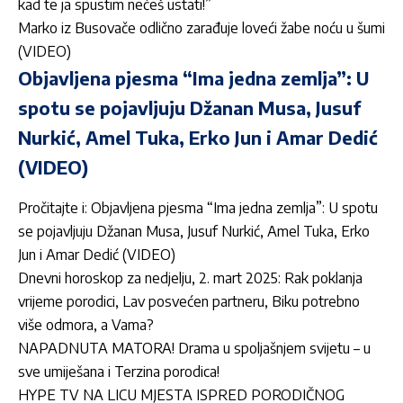
kad te ja spustim nećeš ustati!”
Marko iz Busovače odlično zarađuje loveći žabe noću u šumi
(VIDEO)
Objavljena pjesma “Ima jedna zemlja”: U
spotu se pojavljuju Džanan Musa, Jusuf
Nurkić, Amel Tuka, Erko Jun i Amar Dedić
(VIDEO)
Pročitajte i:
Objavljena pjesma “Ima jedna zemlja”: U spotu
se pojavljuju Džanan Musa, Jusuf Nurkić, Amel Tuka, Erko
Jun i Amar Dedić (VIDEO)
Dnevni horoskop za nedjelju, 2. mart 2025: Rak poklanja
vrijeme porodici, Lav posvećen partneru, Biku potrebno
više odmora, a Vama?
NAPADNUTA MATORA! Drama u spoljašnjem svijetu – u
sve umiješana i Terzina porodica!
HYPE TV NA LICU MJESTA ISPRED PORODIČNOG