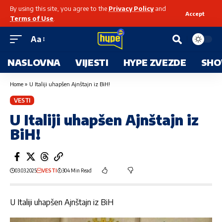
By using this site, you agree to the
Privacy Policy
and
Accept
Terms of Use
.
Aa
NASLOVNA
VIJESTI
HYPE ZVEZDE
SHO
Home
»
U Italiji uhapšen Ajnštajn iz BiH!
VESTI
U Italiji uhapšen Ajnštajn iz
BiH!
03.03.2025
VESTI
304 Min Read
U Italiji uhapšen Ajnštajn iz BiH