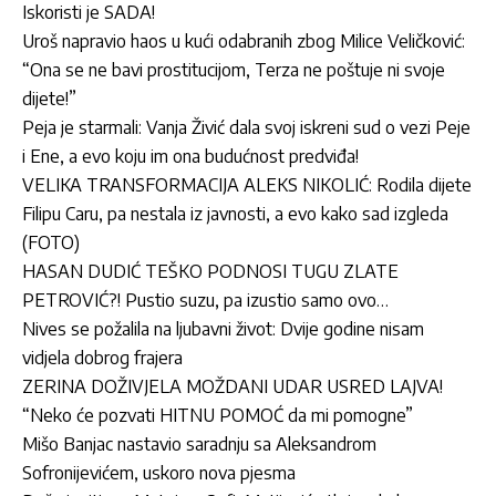
Iskoristi je SADA!
Uroš napravio haos u kući odabranih zbog Milice Veličković:
“Ona se ne bavi prostitucijom, Terza ne poštuje ni svoje
dijete!”
Peja je starmali: Vanja Živić dala svoj iskreni sud o vezi Peje
i Ene, a evo koju im ona budućnost predviđa!
VELIKA TRANSFORMACIJA ALEKS NIKOLIĆ: Rodila dijete
Filipu Caru, pa nestala iz javnosti, a evo kako sad izgleda
(FOTO)
HASAN DUDIĆ TEŠKO PODNOSI TUGU ZLATE
PETROVIĆ?! Pustio suzu, pa izustio samo ovo…
Nives se požalila na ljubavni život: Dvije godine nisam
vidjela dobrog frajera
ZERINA DOŽIVJELA MOŽDANI UDAR USRED LAJVA!
“Neko će pozvati HITNU POMOĆ da mi pomogne”
Mišo Banjac nastavio saradnju sa Aleksandrom
Sofronijevićem, uskoro nova pjesma