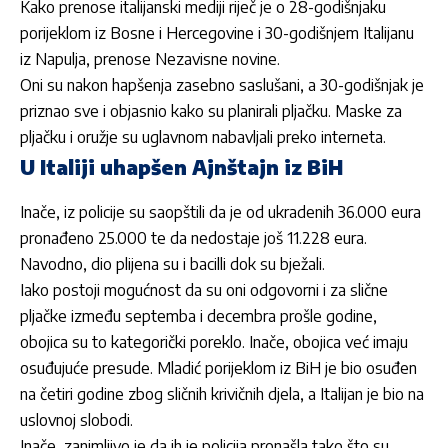
Kako prenose italijanski mediji riječ je o 28-godišnjaku
porijeklom iz Bosne i Hercegovine i 30-godišnjem Italijanu
iz Napulja, prenose Nezavisne novine.
Oni su nakon
hapšenja
zasebno saslušani, a 30-godišnjak je
priznao sve i objasnio kako su planirali
pljačku
. Maske za
pljačku
i oružje su uglavnom nabavljali preko interneta.
U Italiji uhapšen Ajnštajn iz BiH
Inače, iz policije su saopštili da je od ukradenih 36.000 eura
pronađeno 25.000 te da nedostaje još 11.228 eura.
Navodno, dio plijena su i bacilli dok su bježali.
Iako postoji mogućnost da su oni odgovorni i za slične
pljačke
između septemba i decembra prošle godine,
obojica su to kategorički poreklo. Inače, obojica već imaju
osuđujuće presude. Mladić porijeklom iz BiH je bio osuđen
na četiri godine zbog sličnih krivičnih djela, a Italijan je bio na
uslovnoj slobodi.
Inače, zanimljivo je da ih je policija pronašla tako što su