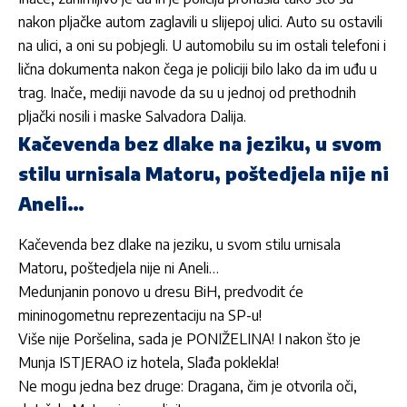
nakon
pljačke
autom zaglavili u slijepoj ulici. Auto su ostavili
na ulici, a oni su pobjegli. U automobilu su im ostali telefoni i
lična dokumenta nakon čega je policiji bilo lako da im uđu u
trag. Inače, mediji navode da su u jednoj od prethodnih
pljački nosili i maske Salvadora Dalija.
Kačevenda bez dlake na jeziku, u svom
stilu urnisala Matoru, poštedjela nije ni
Aneli…
Kačevenda bez dlake na jeziku, u svom stilu urnisala
Matoru, poštedjela nije ni Aneli…
Medunjanin ponovo u dresu BiH, predvodit će
mininogometnu reprezentaciju na SP-u!
Više nije Poršelina, sada je PONIŽELINA! I nakon što je
Munja ISTJERAO iz hotela, Slađa poklekla!
Ne mogu jedna bez druge: Dragana, čim je otvorila oči,