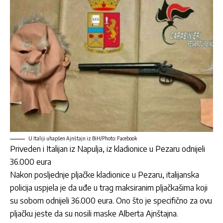
U Italiji uhapšen Ajnštajn iz BiH/Photo: Facebook
Priveden i Italijan iz Napulja, iz kladionice u Pezaru odnijeli
36.000 eura
Nakon posljednje pljačke kladionice u Pezaru, italijanska
policija uspjela je da uđe u trag maksiranim pljačkašima koji
su sobom odnijeli 36.000 eura. Ono što je specifično za ovu
pljačku
jeste da su nosili maske Alberta Ajnštajna.