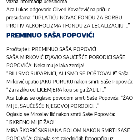
važna informacija učesnicima
Aca Lukas odgovorio Oliveri Kovačević na priču o
presudama: “UPLATIĆU NOVAC FONDU ZA BORBU
PROTIV ALKOHOLIZMA I FONDU ZA LEGALIZACIJU …”
PREMINUO SAŠA POPOVIĆ!
Pročitajte i:
PREMINUO SAŠA POPOVIĆ!
SAŠA MIRKOVIĆ IZJAVIO SAUČEŠĆE PORODICI SAŠE
POPOVIĆA: Neka mu je laka zemlja!
“BILI SMO SUPARNICI, ALI SMO SE POŠTOVALI!” Saša
Mirković uputio JAKU PORUKU nakon smrti Saše Popovića:
“Za razliku od LICEMJERA koju su ga ŽALILI…”
Aca Lukas se oglasio povodom smrti Saše Popovića: “ŽAO
MI JE, SAUČEŠĆE NJEGOVOJ PORODICI…”
Oglasio se Miroslav Ilić nakon smrti Saše Popovića:
“ISKRENO MI JE ŽAO!”
MIRA ŠKORIĆ SKRHANA BOLOM NAKON SMRTI SAŠE
POPOVIĆA! Objavila set zajedničkih fotografija uz