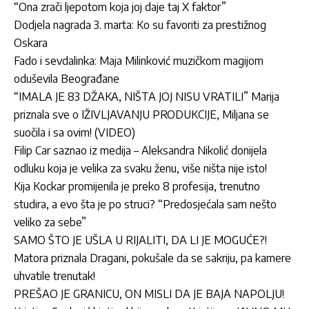
“Ona zrači ljepotom koja joj daje taj X faktor”
Dodjela nagrada 3. marta: Ko su favoriti za prestižnog
Oskara
Fado i sevdalinka: Maja Milinković muzičkom magijom
oduševila Beograđane
“IMALA JE 83 DŽAKA, NIŠTA JOJ NISU VRATILI” Marija
priznala sve o IŽIVLJAVANJU PRODUKCIJE, Miljana se
suočila i sa ovim! (VIDEO)
Filip Car saznao iz medija – Aleksandra Nikolić donijela
odluku koja je velika za svaku ženu, više ništa nije isto!
Kija Kockar promijenila je preko 8 profesija, trenutno
studira, a evo šta je po struci? “Predosjećala sam nešto
veliko za sebe”
SAMO ŠTO JE UŠLA U RIJALITI, DA LI JE MOGUĆE?!
Matora priznala Dragani, pokušale da se sakriju, pa kamere
uhvatile trenutak!
PREŠAO JE GRANICU, ON MISLI DA JE BAJA NAPOLJU!