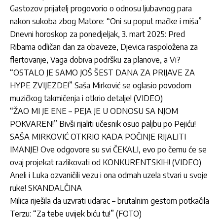
Gastozov prijatelj progovorio o odnosu ljubavnog para
nakon sukoba zbog Matore: “Oni su poput mačke i miša”
Dnevni horoskop za ponedjeljak, 3. mart 2025: Pred
Ribama odličan dan za obaveze, Djevica raspoložena za
flertovanje, Vaga dobiva podršku za planove, a Vi?
“OSTALO JE SAMO JOŠ ŠEST DANA ZA PRIJAVE ZA
HYPE ZVIJEZDE!” Saša Mirković se oglasio povodom
muzičkog takmičenja i otkrio detalje! (VIDEO)
“ŽAO MI JE ENE – PEJA JE U ODNOSU SA NJOM
POKVAREN!” Bivši rijaliti učesnik osuo paljbu po Pejiću!
SAŠA MIRKOVIĆ OTKRIO KADA POČINJE RIJALITI
IMANJE! Ove odgovore su svi ČEKALI, evo po čemu će se
ovaj projekat razlikovati od KONKURENTSKIH! (VIDEO)
Aneli i Luka ozvaničili vezu i ona odmah uzela stvari u svoje
ruke! SKANDALČINA
Milica riješila da uzvrati udarac – brutalnim gestom potkačila
Terzu: “Za tebe uvijek biću tu!” (FOTO)