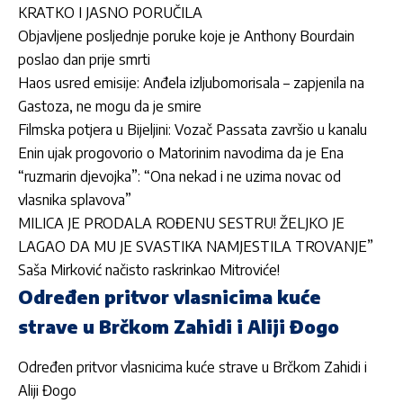
KRATKO I JASNO PORUČILA
Objavljene posljednje poruke koje je Anthony Bourdain
poslao dan prije smrti
Haos usred emisije: Anđela izljubomorisala – zapjenila na
Gastoza, ne mogu da je smire
Filmska potjera u Bijeljini: Vozač Passata završio u kanalu
Enin ujak progovorio o Matorinim navodima da je Ena
“ruzmarin djevojka”: “Ona nekad i ne uzima novac od
vlasnika splavova”
MILICA JE PRODALA ROĐENU SESTRU! ŽELJKO JE
LAGAO DA MU JE SVASTIKA NAMJESTILA TROVANJE”
Saša Mirković načisto raskrinkao Mitroviće!
Određen pritvor vlasnicima kuće
strave u Brčkom Zahidi i Aliji Đogo
Određen pritvor vlasnicima kuće strave u Brčkom Zahidi i
Aliji Đogo