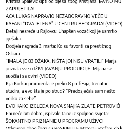
Kristina Spalević kipti od bijesa zbog Kristijana, JAVNO MU
ZAPRIJETILA!
ACA LUKAS NAPRAVIO NEZABORAVNO VEČE U
KAFANI “DVA JELENA” U CENTRU BEOGRADA! (VIDEO)
Detalji nesreće u Rajlovcu: Uhapšen vozač koji je usmrtio
pješaka
Dodjela nagrada 3. marta: Ko su favoriti za prestižnog
Oskara
“IMALA JE 83 DŽAKA, NIŠTA JOJ NISU VRATILI” Marija
priznala sve o IŽIVLJAVANJU PRODUKCIJE, Miljana se
suočila i sa ovim! (VIDEO)
Kija Kockar promijenila je preko 8 profesija, trenutno
studira, a evo šta je po struci? “Predosjećala sam nešto
veliko za sebe”
EVO KAKO IZGLEDA NOVA SNAJKA ZLATE PETROVIĆ!
Eni neće biti dobro, isplivale tajne iz spoljnog svijeta!
ŠOKANTNO PRIZNANJE U PROGRAMU UŽIVO!
Otkriveno zbog čega su RASKINULE Matora i Stefani, da li