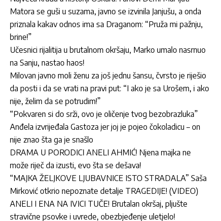
Matora se guši u suzama, javno se izvinila Janjušu, a onda
priznala kakav odnos ima sa Draganom: “Pruža mi pažnju,
brine!”
Učesnici rijalitija u brutalnom okršaju, Marko umalo nasrnuo
na Sanju, nastao haos!
Milovan javno moli ženu za još jednu šansu, čvrsto je riješio
da posti i da se vrati na pravi put: “I ako je sa Urošem, i ako
nije, želim da se potrudim!”
“Pokvaren si do srži, ovo je oličenje tvog bezobrazluka”
Anđela izvrijeđala Gastoza jer joj je pojeo čokoladicu – on
nije znao šta ga je snašlo
DRAMA U PORODICI ANELI AHMIĆ! Njena majka ne
može riječ da izusti, evo šta se dešava!
“MAJKA ŽELJKOVE LJUBAVNICE ISTO STRADALA” Saša
Mirković otkrio nepoznate detalje TRAGEDIJE! (VIDEO)
ANELI I ENA NA IVICI TUČE! Brutalan okršaj, pljušte
stravične psovke i uvrede, obezbjeđenje uletjelo!