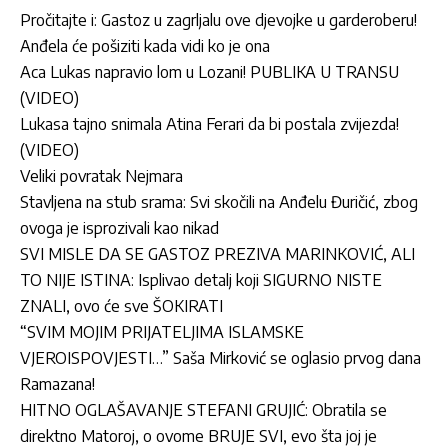
Pročitajte i:
Gastoz u zagrljalu ove djevojke u garderoberu!
Anđela će pošiziti kada vidi ko je ona
Aca Lukas napravio lom u Lozani! PUBLIKA U TRANSU
(VIDEO)
Lukasa tajno snimala Atina Ferari da bi postala zvijezda!
(VIDEO)
Veliki povratak Nejmara
Stavljena na stub srama: Svi skočili na Anđelu Đuričić, zbog
ovoga je isprozivali kao nikad
SVI MISLE DA SE GASTOZ PREZIVA MARINKOVIĆ, ALI
TO NIJE ISTINA: Isplivao detalj koji SIGURNO NISTE
ZNALI, ovo će sve ŠOKIRATI
“SVIM MOJIM PRIJATELJIMA ISLAMSKE
VJEROISPOVJESTI…” Saša Mirković se oglasio prvog dana
Ramazana!
HITNO OGLAŠAVANJE STEFANI GRUJIĆ: Obratila se
direktno Matoroj, o ovome BRUJE SVI, evo šta joj je