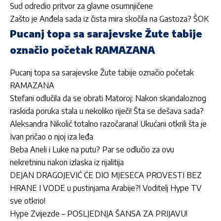
Sud odredio pritvor za glavne osumnjičene
Zašto je Anđela sada iz čista mira skočila na Gastoza? ŠOK
Pucanj topa sa sarajevske Žute tabije
označio početak RAMAZANA
Pucanj topa sa sarajevske Žute tabije označio početak
RAMAZANA
Stefani odlučila da se obrati Matoroj: Nakon skandaloznog
raskida poruka stala u nekoliko riječi! Šta se dešava sada?
Aleksandra Nikolić totalno razočarana! Ukućani otkrili šta je
Ivan pričao o njoj iza leđa
Beba Aneli i Luke na putu? Par se odlučio za ovu
nekretninu nakon izlaska iz rijalitija
DEJAN DRAGOJEVIĆ ĆE DIO MJESECA PROVESTI BEZ
HRANE I VODE u pustinjama Arabije?! Voditelj Hype TV
sve otkrio!
Hype Zvijezde – POSLJEDNJA ŠANSA ZA PRIJAVU!