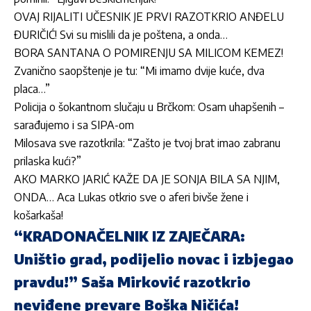
OVAJ RIJALITI UČESNIK JE PRVI RAZOTKRIO ANĐELU
ĐURIČIĆ! Svi su mislili da je poštena, a onda…
BORA SANTANA O POMIRENJU SA MILICOM KEMEZ!
Zvanično saopštenje je tu: “Mi imamo dvije kuće, dva
placa…”
Policija o šokantnom slučaju u Brčkom: Osam uhapšenih –
sarađujemo i sa SIPA-om
Milosava sve razotkrila: “Zašto je tvoj brat imao zabranu
prilaska kući?”
AKO MARKO JARIĆ KAŽE DA JE SONJA BILA SA NJIM,
ONDA… Aca Lukas otkrio sve o aferi bivše žene i
košarkaša!
“KRADONAČELNIK IZ ZAJEČARA:
Uništio grad, podijelio novac i izbjegao
pravdu!” Saša Mirković razotkrio
neviđene prevare Boška Ničića!