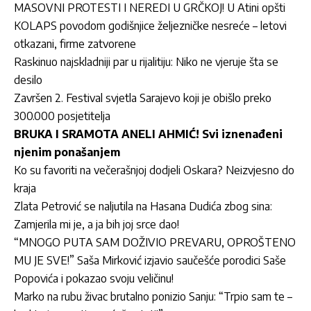
MASOVNI PROTESTI I NEREDI U GRČKOJ! U Atini opšti
KOLAPS povodom godišnjice željezničke nesreće – letovi
otkazani, firme zatvorene
Raskinuo najskladniji par u rijalitiju: Niko ne vjeruje šta se
desilo
Završen 2. Festival svjetla Sarajevo koji je obišlo preko
300.000 posjetitelja
BRUKA I SRAMOTA ANELI AHMIĆ! Svi iznenađeni
njenim ponašanjem
Ko su favoriti na večerašnjoj dodjeli Oskara? Neizvjesno do
kraja
Zlata Petrović se naljutila na Hasana Dudića zbog sina:
Zamjerila mi je, a ja bih joj srce dao!
“MNOGO PUTA SAM DOŽIVIO PREVARU, OPROŠTENO
MU JE SVE!” Saša Mirković izjavio saučešće porodici Saše
Popovića i pokazao svoju veličinu!
Marko na rubu živac brutalno ponizio Sanju: “Trpio sam te –