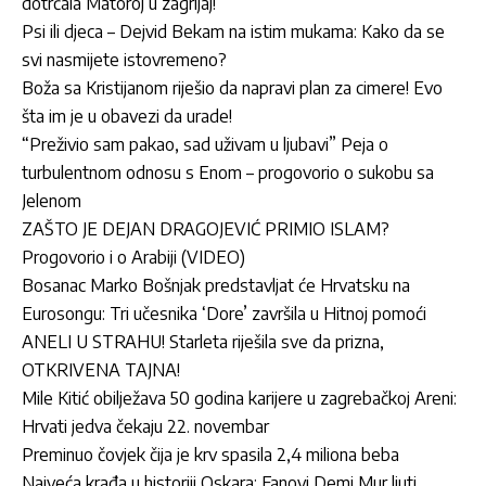
dotrčala Matoroj u zagrljaj!
Psi ili djeca – Dejvid Bekam na istim mukama: Kako da se
svi nasmijete istovremeno?
Boža sa Kristijanom riješio da napravi plan za cimere! Evo
šta im je u obavezi da urade!
“Preživio sam pakao, sad uživam u ljubavi” Peja o
turbulentnom odnosu s Enom – progovorio o sukobu sa
Jelenom
ZAŠTO JE DEJAN DRAGOJEVIĆ PRIMIO ISLAM?
Progovorio i o Arabiji (VIDEO)
Bosanac Marko Bošnjak predstavljat će Hrvatsku na
Eurosongu: Tri učesnika ‘Dore’ završila u Hitnoj pomoći
ANELI U STRAHU! Starleta riješila sve da prizna,
OTKRIVENA TAJNA!
Mile Kitić obilježava 50 godina karijere u zagrebačkoj Areni:
Hrvati jedva čekaju 22. novembar
Preminuo čovjek čija je krv spasila 2,4 miliona beba
Najveća krađa u historiji Oskara: Fanovi Demi Mur ljuti