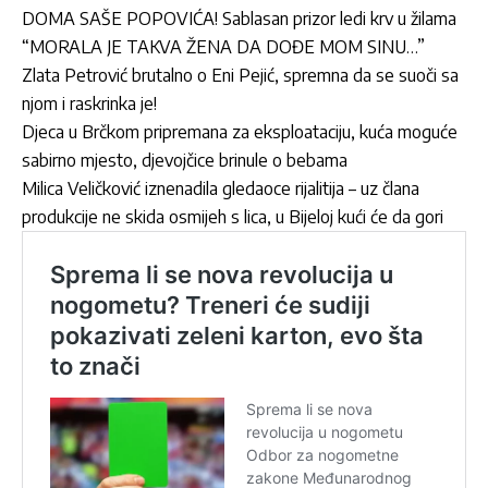
DOMA SAŠE POPOVIĆA! Sablasan prizor ledi krv u žilama
“MORALA JE TAKVA ŽENA DA DOĐE MOM SINU…”
Zlata Petrović brutalno o Eni Pejić, spremna da se suoči sa
njom i raskrinka je!
Djeca u Brčkom pripremana za eksploataciju, kuća moguće
sabirno mjesto, djevojčice brinule o bebama
Milica Veličković iznenadila gledaoce rijalitija – uz člana
produkcije ne skida osmijeh s lica, u Bijeloj kući će da gori