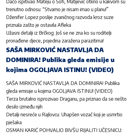
Dačo ispitivao Mateju o Sofi, Matijević otkrio u kakvom su
trenutno odnosu: “Stvarno je nisam imao u planu!”
Dženifer Lopez poslije zvaničnog razvoda kroz suze
priznala zašto je ostavila Afleka
Užasni detalji iz Brčkog: Još se ne zna ko su roditelji
pronađene djece, pojedina zaražena parazitima!
SAŠA MIRKOVIĆ NASTAVLJA DA
DOMINIRA! Publika gleda emisije u
kojima OGOLJAVA ISTINU! (VIDEO)
SAŠA MIRKOVIĆ NASTAVLJA DA DOMINIRA! Publika
gleda emisije u kojima OGOLJAVA ISTINU! (VIDEO)
Terza brutalno isprozivao Draganu, pa priznao da se nešto
desilo između njih
Detalji nesreće u Rajlovcu: Uhapšen vozač koji je usmrtio
pješaka
OSMAN KARIĆ POHVALIO BIVŠU RIJALITI UČESNICU: