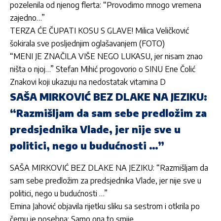
pozelenila od njenog flerta: “Provodimo mnogo vremena
zajedno…”
TERZA ĆE ČUPATI KOSU S GLAVE! Milica Veličković
šokirala sve posljednjim oglašavanjem (FOTO)
“MENI JE ZNAČILA VIŠE NEGO LUKASU, jer nisam znao
ništa o njoj…” Stefan Mihić progovorio o SINU Ene Čolić
Znakovi koji ukazuju na nedostatak vitamina D
SAŠA MIRKOVIĆ BEZ DLAKE NA JEZIKU:
“Razmišljam da sam sebe predložim za
predsjednika Vlade, jer nije sve u
politici, nego u budućnosti …”
SAŠA MIRKOVIĆ BEZ DLAKE NA JEZIKU: “Razmišljam da
sam sebe predložim za predsjednika Vlade, jer nije sve u
politici, nego u budućnosti …”
Emina Jahović objavila rijetku sliku sa sestrom i otkrila po
čemu je posebna: Samo ona to smije