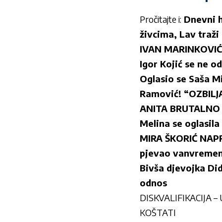
Pročitajte i:
Dnevni h
živcima, Lav traži
IVAN MARINKOVIĆ 
Igor Kojić se ne o
Oglasio se Saša M
Ramović! “OZBILJ
ANITA BRUTALNO N
Melina se oglasila
MIRA ŠKORIĆ NAPR
pjevao vanvremen
Bivša djevojka Did
odnos
DISKVALIFIKACIJA – 
KOŠTATI