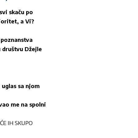
svi skaču po
oritet, a Vi?
a poznanstva
 društvu Džejle
uglas sa njom
avao me na spolni
I ĆE IH SKUPO