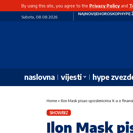
By using this site, you agree to the
Privacy Policy
and
T
NAJNOVIJE
HOROSKOP
HYPE 
Subota, 08.08.2026
naslovna
vijesti
hype zvezd
Home
»
Ilon Mask pisao uposlenicima X-a o finansi
SHOWBIZ
Ilon Mask pi