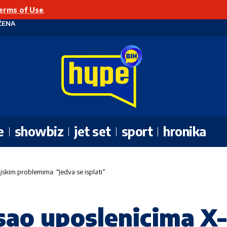
erms of Use
.
ŽENA
e
showbiz
jet set
sport
hronika
jskim problemima: “Jedva se isplati”
sao uposlenicima X-