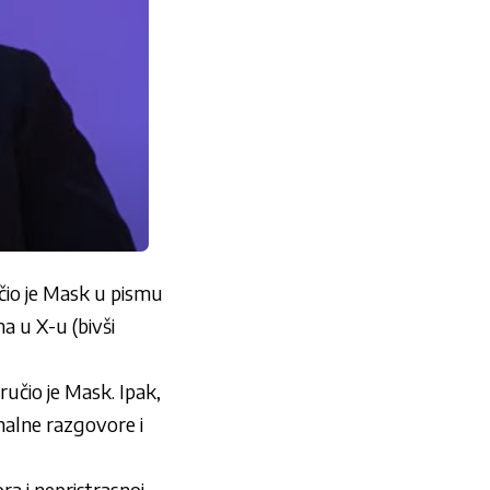
ručio je Mask u pismu
a u X-u (bivši
.
oručio je Mask. Ipak,
nalne razgovore i
a i nepristrasnoj