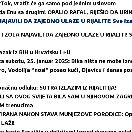
Tok, vratit će ga samo pod jednim uslovom
leda Enu sa drugim! OPALIO RAFAL, RIJEŠIO DA UR
AJAVILI DA ZAJEDNO ULAZE U RIJALITI! Sve izaš
I ZOLA NAJAVILI DA ZAJEDNO ULAZE U RIJALITI! S
azak iz BiH u Hrvatsku i ЕU
a subotu, 25. januar 2025: Bika ništa ne može izn
o, Vodolija “nosi” posao kući, Djevicu i danas pos
onačnu odluku: SUTRA IZLAZIM IZ RIJALITIJA!
I SA OVOG SVIJETA BILA SAM U NJIHOVOM ZAGRLJ
IM trenucima
TIRANA NAKON STAVA MUNJEZOVE PORODICE: Ople
 LAŽI!
e bacio Sarajlije u delirijum! Ispred dvorane ostal