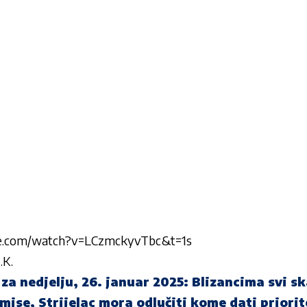
be.com/watch?v=LCzmckyvTbc&t=1s
.K.
a nedjelju, 26. januar 2025: Blizancima svi sk
ise, Strijelac mora odlučiti kome dati priorit