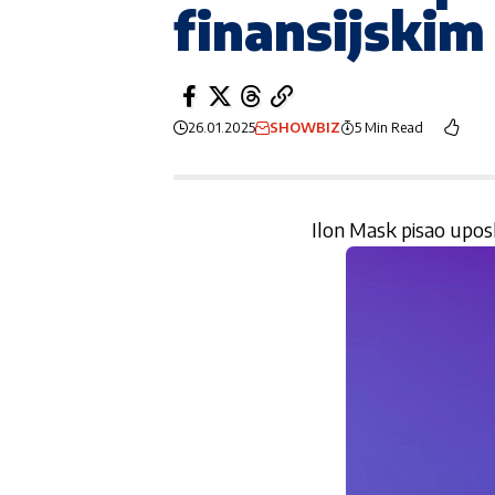
finansijskim
26.01.2025
SHOWBIZ
5 Min Read
Ilon Mask pisao upos