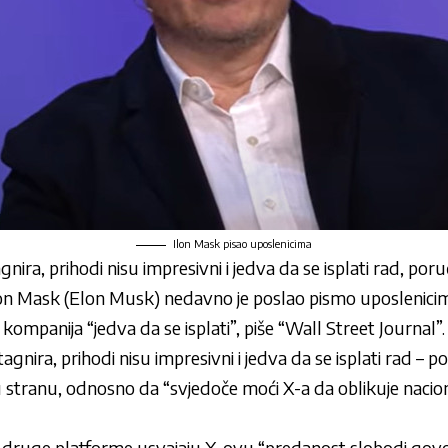
Ilon Mask pisao uposlenicima
gnira, prihodi nisu impresivni i jedva da se isplati rad, po
lon Mask (Elon Musk) nedavno je poslao pismo uposlenicim
kompanija “jedva da se isplati”, piše “Wall Street Journal”
tagnira, prihodi nisu impresivni i jedva da se isplati rad – p
nu stranu, odnosno da “svjedoče moći X-a da oblikuje nacio
a druge platforme usvajaju X-ovu “predanost slobodi govor