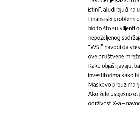
istini”, aludirajući n
Finansijski problemi 
bio to što su klijenti
nepoželjenog sadržaj
“WSJ” navodi da vijes
ove društvene mrež
Kako objašnjavaju, ba
investitorima kako bi p
Maskovo preuzimanje 
Ako žele uspješno otp
održivost X-a – navodi