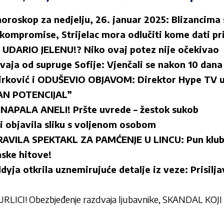
oroskop za nedjelju, 26. januar 2025: Blizancima 
 kompromise, Strijelac mora odlučiti kome dati pri
UDARIO JELENU!? Niko ovaj potez nije očekivao
dvaja od supruge Sofije: Vjenčali se nakon 10 dan
irković i ODUŠEVIO OBJAVOM: Direktor Hype TV u
AN POTENCIJAL”
APALA ANELI! Pršte uvrede – žestok sukob
 i objavila sliku s voljenom osobom
AVILA SPEKTAKL ZA PAMĆENJE U LINCU: Pun klub 
ske hitove!
dyja otkrila uznemirujuće detalje iz veze: Prisilj
URLICI! Obezbjeđenje razdvaja ljubavnike, SKANDAL KOJ