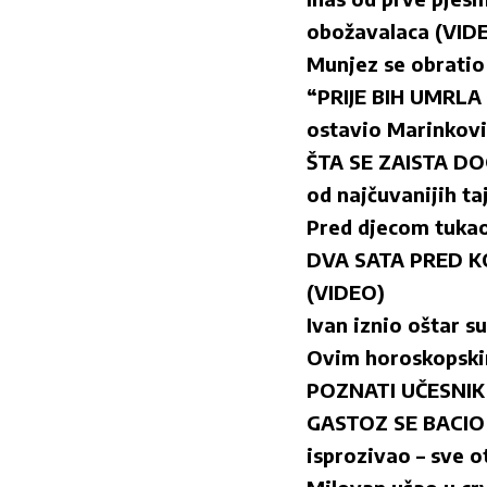
obožavalaca (VID
Munjez se obratio 
“PRIJE BIH UMRLA
ostavio Marinkovi
ŠTA SE ZAISTA D
od najčuvanijih ta
Pred djecom tukao
DVA SATA PRED KO
(VIDEO)
Ivan iznio oštar s
Ovim horoskopskim
POZNATI UČESNIK S
GASTOZ SE BACIO
isprozivao – sve o