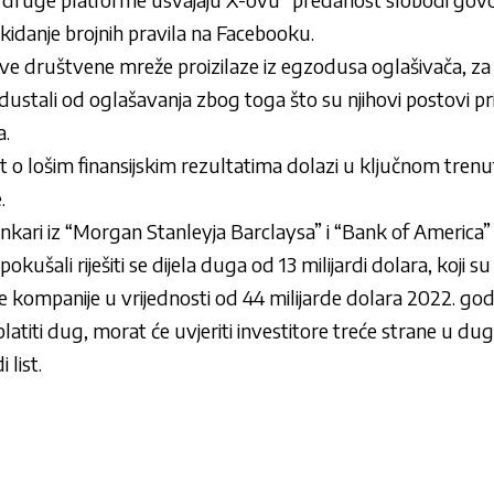
a ukidanje brojnih pravila na Facebooku.
ove društvene mreže proizilaze iz egzodusa oglašivača, za k
 odustali od oglašavanja zbog toga što su njihovi postovi p
a.
t o lošim finansijskim rezultatima dolazi u ključnom trenu
e.
nkari iz “Morgan Stanleyja Barclaysa” i “Bank of America” o
okušali riješiti se dijela duga od 13 milijardi dolara, koji su 
kompanije u vrijednosti od 44 milijarde dolara 2022. god
latiti dug, morat će uvjeriti investitore treće strane u du
 list.