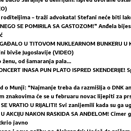
EO)
roditeljima – traži advokata! Stefani neće biti la
 NEGO SE POMIRILA SA GASTOZOM!” Anđela bijesn
ć
OGAĐALO U TITOVOM NUKLEARNOM BUNKERU U KO
jni bivše Jugoslavije (VIDEO)
 ženu, od šamaranja pala…
NCERT INASA PUN PLATO ISPRED SKENDERIJE! Spe
ud o Munji: “Najmanje treba da razmišlja o DNK an
 znakovima će se u februaru novac lijepiti za pr
E VRATIO U RIJALITI! Svi zanijemili kada su ga ug
 U AKCIJU NAKON RASKIDA SA ANĐELOM! Cimer g
tkrio javno