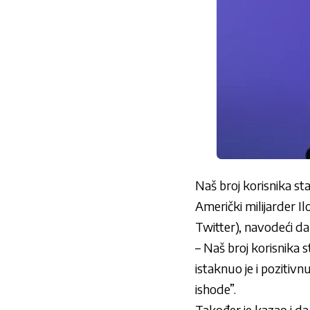
Naš broj korisnika sta
Američki milijarder I
Twitter), navodeći da 
– Naš broj korisnika s
istaknuo je i pozitiv
ishode”.
Također je kazao i d