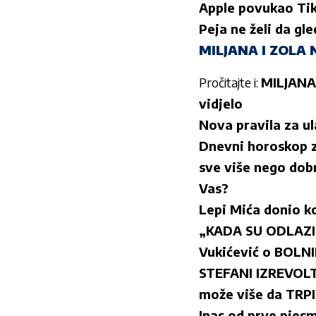
Apple povukao Tik
Peja ne želi da g
MILJANA I ZOLA N
Pročitajte i:
MILJANA 
vidjelo
Nova pravila za ul
Dnevni horoskop z
sve više nego dobr
Vas?
Lepi Mića donio k
„KADA SU ODLAZIL
Vukićević o BOLN
STEFANI IZREVOL
može više da TRPI
Inas od prve pjesm