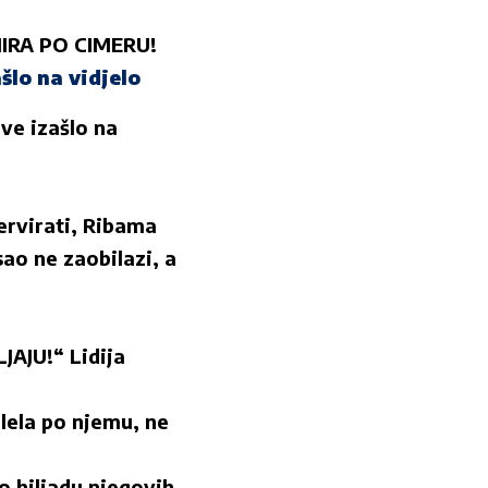
INIRA PO CIMERU!
lo na vidjelo
ve izašlo na
ervirati, Ribama
ao ne zaobilazi, a
AJU!“ Lidija
la po njemu, ne
o hiljadu njegovih