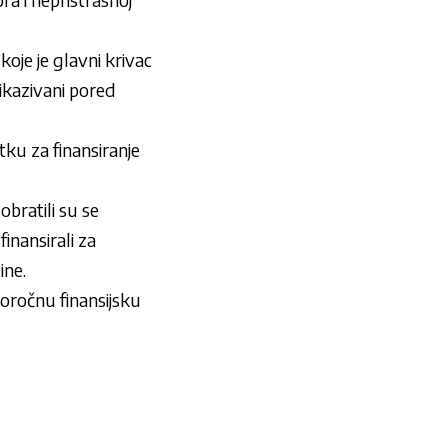
oje je glavni krivac
rikazivani pored
tku za finansiranje
bratili su se
finansirali za
ine.
goročnu finansijsku