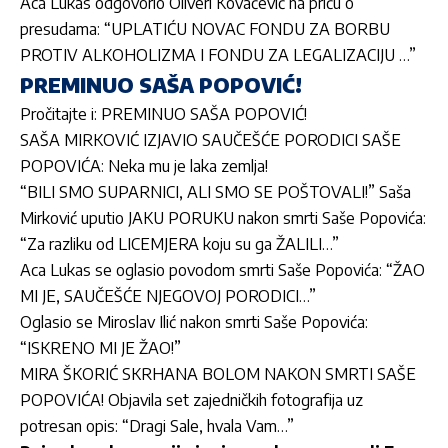
Aca Lukas odgovorio Oliveri Kovačević na priču o
presudama: “UPLATIĆU NOVAC FONDU ZA BORBU
PROTIV ALKOHOLIZMA I FONDU ZA LEGALIZACIJU …”
PREMINUO SAŠA POPOVIĆ!
Pročitajte i:
PREMINUO SAŠA POPOVIĆ!
SAŠA MIRKOVIĆ IZJAVIO SAUČEŠĆE PORODICI SAŠE
POPOVIĆA: Neka mu je laka zemlja!
“BILI SMO SUPARNICI, ALI SMO SE POŠTOVALI!” Saša
Mirković uputio JAKU PORUKU nakon smrti Saše Popovića:
“Za razliku od LICEMJERA koju su ga ŽALILI…”
Aca Lukas se oglasio povodom smrti Saše Popovića: “ŽAO
MI JE, SAUČEŠĆE NJEGOVOJ PORODICI…”
Oglasio se Miroslav Ilić nakon smrti Saše Popovića:
“ISKRENO MI JE ŽAO!”
MIRA ŠKORIĆ SKRHANA BOLOM NAKON SMRTI SAŠE
POPOVIĆA! Objavila set zajedničkih fotografija uz
potresan opis: “Dragi Sale, hvala Vam…”