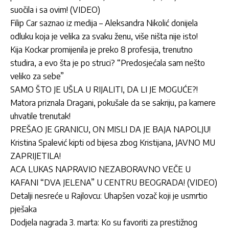
suočila i sa ovim! (VIDEO)
Filip Car saznao iz medija – Aleksandra Nikolić donijela
odluku koja je velika za svaku ženu, više ništa nije isto!
Kija Kockar promijenila je preko 8 profesija, trenutno
studira, a evo šta je po struci? “Predosjećala sam nešto
veliko za sebe”
SAMO ŠTO JE UŠLA U RIJALITI, DA LI JE MOGUĆE?!
Matora priznala Dragani, pokušale da se sakriju, pa kamere
uhvatile trenutak!
PREŠAO JE GRANICU, ON MISLI DA JE BAJA NAPOLJU!
Kristina Spalević kipti od bijesa zbog Kristijana, JAVNO MU
ZAPRIJETILA!
ACA LUKAS NAPRAVIO NEZABORAVNO VEČE U
KAFANI “DVA JELENA” U CENTRU BEOGRADA! (VIDEO)
Detalji nesreće u Rajlovcu: Uhapšen vozač koji je usmrtio
pješaka
Dodjela nagrada 3. marta: Ko su favoriti za prestižnog