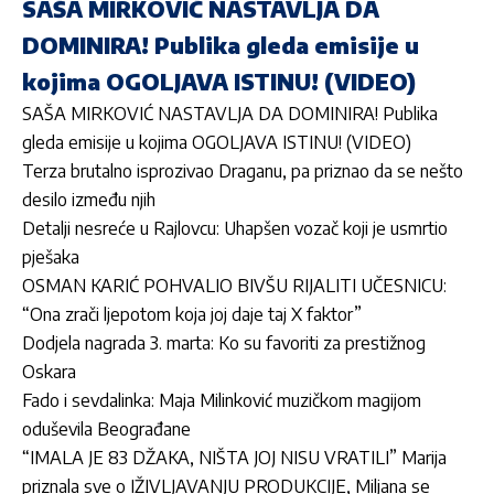
SAŠA MIRKOVIĆ NASTAVLJA DA
DOMINIRA! Publika gleda emisije u
kojima OGOLJAVA ISTINU! (VIDEO)
SAŠA MIRKOVIĆ NASTAVLJA DA DOMINIRA! Publika
gleda emisije u kojima OGOLJAVA ISTINU! (VIDEO)
Terza brutalno isprozivao Draganu, pa priznao da se nešto
desilo između njih
Detalji nesreće u Rajlovcu: Uhapšen vozač koji je usmrtio
pješaka
OSMAN KARIĆ POHVALIO BIVŠU RIJALITI UČESNICU:
“Ona zrači ljepotom koja joj daje taj X faktor”
Dodjela nagrada 3. marta: Ko su favoriti za prestižnog
Oskara
Fado i sevdalinka: Maja Milinković muzičkom magijom
oduševila Beograđane
“IMALA JE 83 DŽAKA, NIŠTA JOJ NISU VRATILI” Marija
priznala sve o IŽIVLJAVANJU PRODUKCIJE, Miljana se