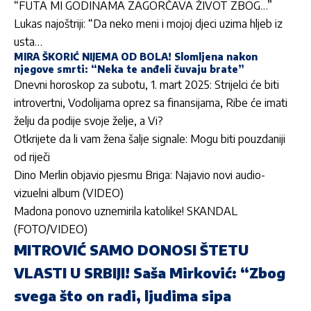
“FUTA MI GODINAMA ZAGORČAVA ŽIVOT ZBOG…”
Lukas najoštriji: “Da neko meni i mojoj djeci uzima hljeb iz
usta…
MIRA ŠKORIĆ NIJEMA OD BOLA! Slomljena nakon
njegove smrti: “Neka te anđeli čuvaju brate”
Dnevni horoskop za subotu, 1. mart 2025: Strijelci će biti
introvertni, Vodolijama oprez sa finansijama, Ribe će imati
želju da podije svoje želje, a Vi?
Otkrijete da li vam žena šalje signale: Mogu biti pouzdaniji
od riječi
Dino Merlin objavio pjesmu Briga: Najavio novi audio-
vizuelni album (VIDEO)
Madona ponovo uznemirila katolike! SKANDAL
(FOTO/VIDEO)
MITROVIĆ SAMO DONOSI ŠTETU
VLASTI U SRBIJI! Saša Mirković: “Zbog
svega što on radi, ljudima sipa