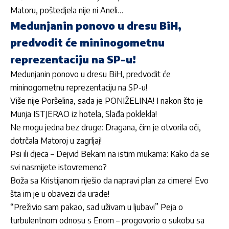
Matoru, poštedjela nije ni Aneli…
Medunjanin ponovo u dresu BiH,
predvodit će mininogometnu
reprezentaciju na SP-u!
Medunjanin ponovo u dresu BiH, predvodit će
mininogometnu reprezentaciju na SP-u!
Više nije Poršelina, sada je PONIŽELINA! I nakon što je
Munja ISTJERAO iz hotela, Slađa poklekla!
Ne mogu jedna bez druge: Dragana, čim je otvorila oči,
dotrčala Matoroj u zagrljaj!
Psi ili djeca – Dejvid Bekam na istim mukama: Kako da se
svi nasmijete istovremeno?
Boža sa Kristijanom riješio da napravi plan za cimere! Evo
šta im je u obavezi da urade!
“Preživio sam pakao, sad uživam u ljubavi” Peja o
turbulentnom odnosu s Enom – progovorio o sukobu sa