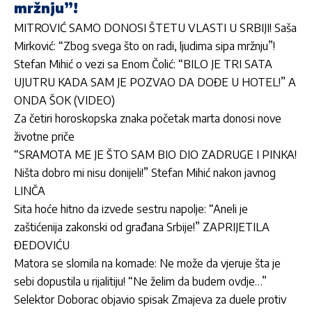
mržnju”!
MITROVIĆ SAMO DONOSI ŠTETU VLASTI U SRBIJI! Saša
Mirković: “Zbog svega što on radi, ljudima sipa mržnju”!
Stefan Mihić o vezi sa Enom Čolić: “BILO JE TRI SATA
UJUTRU KADA SAM JE POZVAO DA DOĐE U HOTEL!” A
ONDA ŠOK (VIDEO)
Za četiri horoskopska znaka početak marta donosi nove
životne priče
“SRAMOTA ME JE ŠTO SAM BIO DIO ZADRUGE I PINKA!
Ništa dobro mi nisu donijeli!” Stefan Mihić nakon javnog
LINČA
Sita hoće hitno da izvede sestru napolje: “Aneli je
zaštićenija zakonski od građana Srbije!” ZAPRIJETILA
ĐEDOVIĆU
Matora se slomila na komade: Ne može da vjeruje šta je
sebi dopustila u rijalitiju! “Ne želim da budem ovdje…”
Selektor Doborac objavio spisak Zmajeva za duele protiv