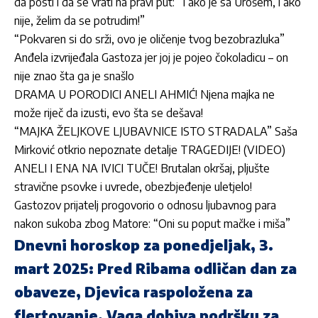
da posti i da se vrati na pravi put: “I ako je sa Urošem, i ako
nije, želim da se potrudim!”
“Pokvaren si do srži, ovo je oličenje tvog bezobrazluka”
Anđela izvrijeđala Gastoza jer joj je pojeo čokoladicu – on
nije znao šta ga je snašlo
DRAMA U PORODICI ANELI AHMIĆ! Njena majka ne
može riječ da izusti, evo šta se dešava!
“MAJKA ŽELJKOVE LJUBAVNICE ISTO STRADALA” Saša
Mirković otkrio nepoznate detalje TRAGEDIJE! (VIDEO)
ANELI I ENA NA IVICI TUČE! Brutalan okršaj, pljušte
stravične psovke i uvrede, obezbjeđenje uletjelo!
Gastozov prijatelj progovorio o odnosu ljubavnog para
nakon sukoba zbog Matore: “Oni su poput mačke i miša”
Dnevni horoskop za ponedjeljak, 3.
mart 2025: Pred Ribama odličan dan za
obaveze, Djevica raspoložena za
flertovanje, Vaga dobiva podršku za