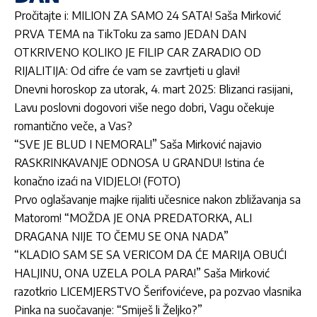
Pročitajte i:
MILION ZA SAMO 24 SATA! Saša Mirković
PRVA TEMA na TikToku za samo JEDAN DAN
OTKRIVENO KOLIKO JE FILIP CAR ZARADIO OD
RIJALITIJA: Od cifre će vam se zavrtjeti u glavi!
Dnevni horoskop za utorak, 4. mart 2025: Blizanci rasijani,
Lavu poslovni dogovori više nego dobri, Vagu očekuje
romantično veče, a Vas?
“SVE JE BLUD I NEMORAL!” Saša Mirković najavio
RASKRINKAVANJE ODNOSA U GRANDU! Istina će
konačno izaći na VIDJELO! (FOTO)
Prvo oglašavanje majke rijaliti učesnice nakon zbližavanja sa
Matorom! “MOŽDA JE ONA PREDATORKA, ALI
DRAGANA NIJE TO ČEMU SE ONA NADA”
“KLADIO SAM SE SA VERICOM DA ĆE MARIJA OBUĆI
HALJINU, ONA UZELA POLA PARA!” Saša Mirković
razotkrio LICEMJERSTVO Šerifovićeve, pa pozvao vlasnika
Pinka na suočavanje: “Smiješ li Željko?”