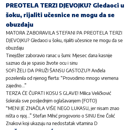
PREOTELA TERZI DJEVOJKU? Gledaoci u
šoku, rijaliti učesnice ne mogu da se
obuzdaju
MATORA ZABORAVILA STEFANI PA PREOTELA TERZI
DJEVOJKU? Gledaoci u šoku, rijaliti učesnice ne mogu da se
obuzdaju
Tinejdžer zaboravio ranac u šumi: Mjesec dana kasnije
saznao da je spasio živote ocu i sinu
SOFI ŽELI DA PRUŽI ŠANSU GASTOZU?! Anđela
pozelenila od njenog flerta: “Provodimo mnogo vremena
zajedno…”
TERZA ĆE ČUPATI KOSU S GLAVE! Milica Veličković
šokirala sve posljednjim oglašavanjem (FOTO)
“MENI JE ZNAČILA VIŠE NEGO LUKASU, jer nisam znao
ništa o njoj…” Stefan Mihić progovorio o SINU Ene Čolić
Znakovi koji ukazuju na nedostatak vitamina D