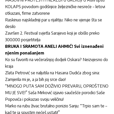
KOLAPS povodom godišnjice željezničke nesreće – letovi
otkazani, firme zatvorene
Raskinuo najskladniji par u rijalitiju: Niko ne vjeruje šta se
desilo
Završen 2. Festival svjetla Sarajevo koji je obišlo preko
300.000 posjetitelja
BRUKA I SRAMOTA ANELI AHMIĆ! Svi iznenađeni
njenim ponašanjem
Ko su favoriti na večerašnjoj dodjeli Oskara? Neizvjesno do
kraja
Zlata Petrović se naljutila na Hasana Dudića zbog sina:
Zamjerila mi je, a ja bih joj srce dao!
“MNOGO PUTA SAM DOŽIVIO PREVARU, OPROŠTENO
MU JE SVE!” Saša Mirković izjavio saučešće porodici Saše
Popovića i pokazao svoju veličinu!
Marko na rubu živac brutalno ponizio Sanju: “Trpio sam te –
kad te ja spustim nećeš ustati!”