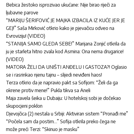
Bebica žestoko isprozivao ukućane: Nije birao riječi za
ljubavne parove
“MARIJU ŠERIFOVIĆ JE MAJKA IZBACILA IZ KUĆE JER JE
GEJ!” Saša Mirković otkrio kako je pjevačicu odveo na
Evroviziju! (VIDEO)
“STANIJA SAMO GLEDA SEBE!” Marijana Zonjić otkrila da
ju je starleta hitno zvala kod Asmina: Ona nema drugarice!
(VIDEO)
MATORA ŽELI DA UNIŠTI ANĐELU I GASTOZA?! Oglasio
se i rasrinkao njenu tajnu – slijedi neviđeni haos!
Terza otkrio da je napravio pakt sa Sofijom: “Želi da ga
okrene protiv mene!” Pukla tikva sa Aneli
Maja zavela šeika u Dubaiju: U hotelskoj sobi je dočekao
skupocjeni poklon
Djevojčica (2) nestala u Srbiji: Aktiviran sistem “Pronađi me”
“Počela sam da postim…” Sofija otkrila preko čega ne
može preći Terzi: “Skinuo je masku”