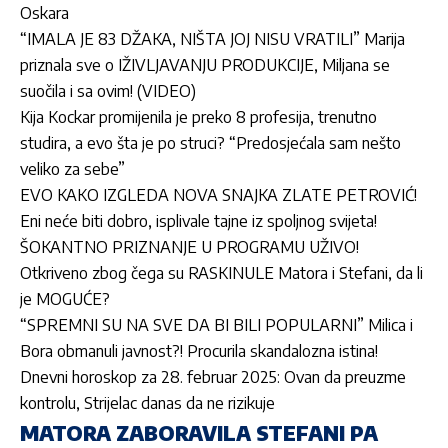
Oskara
“IMALA JE 83 DŽAKA, NIŠTA JOJ NISU VRATILI” Marija
priznala sve o IŽIVLJAVANJU PRODUKCIJE, Miljana se
suočila i sa ovim! (VIDEO)
Kija Kockar promijenila je preko 8 profesija, trenutno
studira, a evo šta je po struci? “Predosjećala sam nešto
veliko za sebe”
EVO KAKO IZGLEDA NOVA SNAJKA ZLATE PETROVIĆ!
Eni neće biti dobro, isplivale tajne iz spoljnog svijeta!
ŠOKANTNO PRIZNANJE U PROGRAMU UŽIVO!
Otkriveno zbog čega su RASKINULE Matora i Stefani, da li
je MOGUĆE?
“SPREMNI SU NA SVE DA BI BILI POPULARNI” Milica i
Bora obmanuli javnost?! Procurila skandalozna istina!
Dnevni horoskop za 28. februar 2025: Ovan da preuzme
kontrolu, Strijelac danas da ne rizikuje
MATORA ZABORAVILA STEFANI PA