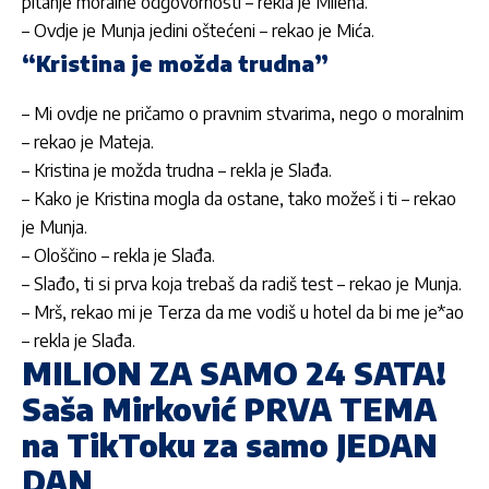
pitanje moralne odgovornosti – rekla je Milena.
– Ovdje je Munja jedini oštećeni – rekao je Mića.
“Kristina je možda trudna”
– Mi ovdje ne pričamo o pravnim stvarima, nego o moralnim
– rekao je Mateja.
– Kristina je možda trudna – rekla je Slađa.
– Kako je Kristina mogla da ostane, tako možeš i ti – rekao
je Munja.
– Ološčino – rekla je Slađa.
– Slađo, ti si prva koja trebaš da radiš test – rekao je Munja.
– Mrš, rekao mi je Terza da me vodiš u hotel da bi me je*ao
– rekla je Slađa.
MILION ZA SAMO 24 SATA!
Saša Mirković PRVA TEMA
na TikToku za samo JEDAN
DAN