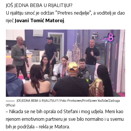
JOŠ JEDNA BEBA U RIJALITIJU!?
U rijalitiju sinoć je održan ”Pretres nedjelje”, a voditelj je dao
riječ
Jovani Tomić Matoroj
.
JOŠ JEDNA BEBA U RIJALITIJU!? / Foto: Printscreen/PrintScreen YouTube/Zadruga
Official
– Nikada se ne bih oprala od Stefani i mog udjela. Meni kao
njenom emotivnom partneru je sve bilo normalno i u svemu
bih je podržala – rekla je Matora.