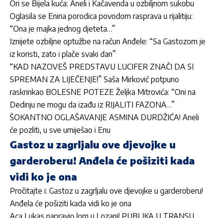
Ori se Bijela kuća: Aneli i Kačavenda u ozbiljnom sukobu
Oglasila se Enina porodica povodom rasprava u rijalitiju:
“Ona je majka jednog djeteta…”
Iznijete ozbiljne optužbe na račun Anđele: “Sa Gastozom je
iz koristi, zato i plače svaki dan”
“KAD NAZOVEŠ PREDSTAVU LUCIFER ZNAČI DA SI
SPREMAN ZA LIJEČENJE!” Saša Mirković potpuno
raskrinkao BOLESNE POTEZE Željka Mitrovića: “Oni na
Dedinju ne mogu da izađu iz RIJALITI FAZONA…”
ŠOKANTNO OGLAŠAVANJE ASMINA DURDŽIĆA! Aneli
će pozliti, u sve umiješao i Enu
Gastoz u zagrljalu ove djevojke u
garderoberu! Anđela će pošiziti kada
vidi ko je ona
Pročitajte i:
Gastoz u zagrljalu ove djevojke u garderoberu!
Anđela će pošiziti kada vidi ko je ona
Aca Lukas napravio lom u Lozani! PUBLIKA U TRANSU