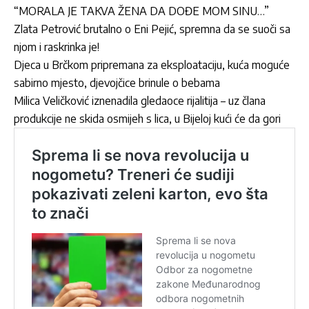
“MORALA JE TAKVA ŽENA DA DOĐE MOM SINU…”
Zlata Petrović brutalno o Eni Pejić, spremna da se suoči sa
njom i raskrinka je!
Djeca u Brčkom pripremana za eksploataciju, kuća moguće
sabirno mjesto, djevojčice brinule o bebama
Milica Veličković iznenadila gledaoce rijalitija – uz člana
produkcije ne skida osmijeh s lica, u Bijeloj kući će da gori