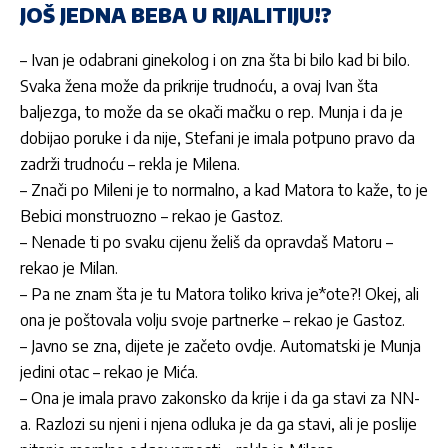
JOŠ JEDNA BEBA U RIJALITIJU!?
– Ivan je odabrani ginekolog i on zna šta bi bilo kad bi bilo.
Svaka žena može da prikrije trudnoću, a ovaj Ivan šta
baljezga, to može da se okači mačku o rep. Munja i da je
dobijao poruke i da nije, Stefani je imala potpuno pravo da
zadrži trudnoću – rekla je Milena.
– Znači po Mileni je to normalno, a kad Matora to kaže, to je
Bebici monstruozno – rekao je Gastoz.
– Nenade ti po svaku cijenu želiš da opravdaš Matoru –
rekao je Milan.
– Pa ne znam šta je tu Matora toliko kriva je*ote?! Okej, ali
ona je poštovala volju svoje partnerke – rekao je Gastoz.
– Javno se zna, dijete je začeto ovdje. Automatski je Munja
jedini otac – rekao je Mića.
– Ona je imala pravo zakonsko da krije i da ga stavi za NN-
a. Razlozi su njeni i njena odluka je da ga stavi, ali je poslije