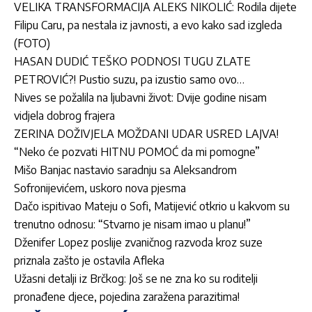
VELIKA TRANSFORMACIJA ALEKS NIKOLIĆ: Rodila dijete
Filipu Caru, pa nestala iz javnosti, a evo kako sad izgleda
(FOTO)
HASAN DUDIĆ TEŠKO PODNOSI TUGU ZLATE
PETROVIĆ?! Pustio suzu, pa izustio samo ovo…
Nives se požalila na ljubavni život: Dvije godine nisam
vidjela dobrog frajera
ZERINA DOŽIVJELA MOŽDANI UDAR USRED LAJVA!
“Neko će pozvati HITNU POMOĆ da mi pomogne”
Mišo Banjac nastavio saradnju sa Aleksandrom
Sofronijevićem, uskoro nova pjesma
Dačo ispitivao Mateju o Sofi, Matijević otkrio u kakvom su
trenutno odnosu: “Stvarno je nisam imao u planu!”
Dženifer Lopez poslije zvaničnog razvoda kroz suze
priznala zašto je ostavila Afleka
Užasni detalji iz Brčkog: Još se ne zna ko su roditelji
pronađene djece, pojedina zaražena parazitima!