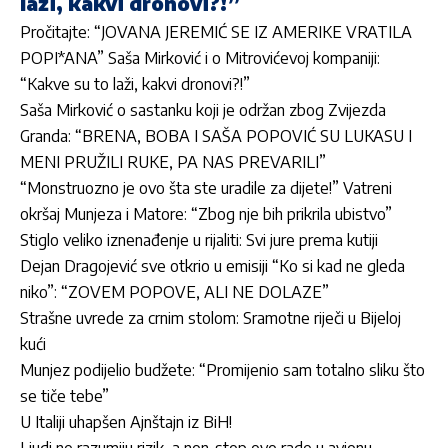
laži, kakvi dronovi?!”
Pročitajte:
“JOVANA JEREMIĆ SE IZ AMERIKE VRATILA
POPI*ANA” Saša Mirković i o Mitrovićevoj kompaniji:
“Kakve su to laži, kakvi dronovi?!”
Saša Mirković o sastanku koji je održan zbog Zvijezda
Granda: “BRENA, BOBA I SAŠA POPOVIĆ SU LUKASU I
MENI PRUŽILI RUKE, PA NAS PREVARILI”
“Monstruozno je ovo šta ste uradile za dijete!” Vatreni
okršaj Munjeza i Matore: “Zbog nje bih prikrila ubistvo”
Stiglo veliko iznenađenje u rijaliti: Svi jure prema kutiji
Dejan Dragojević sve otkrio u emisiji “Ko si kad ne gleda
niko”: “ZOVEM POPOVE, ALI NE DOLAZE”
Strašne uvrede za crnim stolom: Sramotne riječi u Bijeloj
kući
Munjez podijelio budžete: “Promijenio sam totalno sliku što
se tiče tebe”
U Italiji uhapšen Ajnštajn iz BiH!
Ljudi ne razumiju rizik, a non-stop ovo rade u avionu