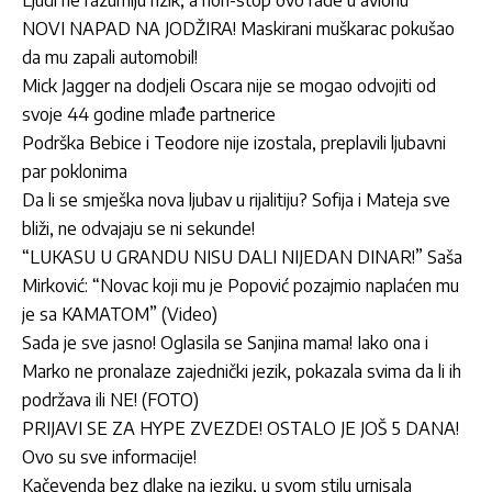
NOVI NAPAD NA JODŽIRA! Maskirani muškarac pokušao
da mu zapali automobil!
Mick Jagger na dodjeli Oscara nije se mogao odvojiti od
svoje 44 godine mlađe partnerice
Podrška Bebice i Teodore nije izostala, preplavili ljubavni
par poklonima
Da li se smješka nova ljubav u rijalitiju? Sofija i Mateja sve
bliži, ne odvajaju se ni sekunde!
“LUKASU U GRANDU NISU DALI NIJEDAN DINAR!” Saša
Mirković: “Novac koji mu je Popović pozajmio naplaćen mu
je sa KAMATOM” (Video)
Sada je sve jasno! Oglasila se Sanjina mama! Iako ona i
Marko ne pronalaze zajednički jezik, pokazala svima da li ih
podržava ili NE! (FOTO)
PRIJAVI SE ZA HYPE ZVEZDE! OSTALO JE JOŠ 5 DANA!
Ovo su sve informacije!
Kačevenda bez dlake na jeziku, u svom stilu urnisala