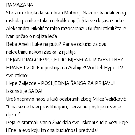
RAMAZANA
Stefani odlučila da se obrati Matoroj: Nakon skandaloznog
raskida poruka stala u nekoliko riječi! Šta se dešava sada?
Aleksandra Nikolić totalno razočarana! Ukućani otkrili šta je
Ivan pričao o njoj iza leđa
Beba Aneli i Luke na putu? Par se odlučio za ovu
nekretninu nakon izlaska iz rijalitija
DEJAN DRAGOJEVIĆ ĆE DIO MJESECA PROVESTI BEZ
HRANE I VODE u pustinjama Arabije?! Voditelj Hype TV
sve otkrio!
Hype Zvijezde – POSLJEDNJA ŠANSA ZA PRIJAVU!
Iskoristi je SADA!
Uroš napravio haos u kući odabranih zbog Milice Veličković:
“Ona se ne bavi prostitucijom, Terza ne poštuje ni svoje
dijete!”
Peja je starmali: Vanja Živić dala svoj iskreni sud o vezi Peje
i Ene, a evo koju im ona budućnost predviđa!