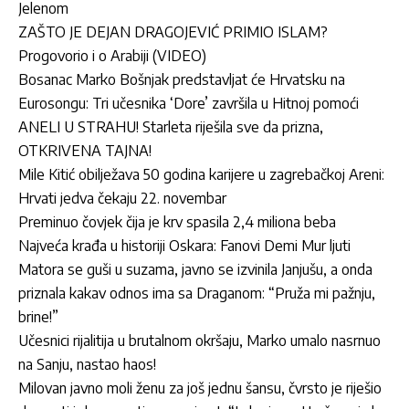
Jelenom
ZAŠTO JE DEJAN DRAGOJEVIĆ PRIMIO ISLAM?
Progovorio i o Arabiji (VIDEO)
Bosanac Marko Bošnjak predstavljat će Hrvatsku na
Eurosongu: Tri učesnika ‘Dore’ završila u Hitnoj pomoći
ANELI U STRAHU! Starleta riješila sve da prizna,
OTKRIVENA TAJNA!
Mile Kitić obilježava 50 godina karijere u zagrebačkoj Areni:
Hrvati jedva čekaju 22. novembar
Preminuo čovjek čija je krv spasila 2,4 miliona beba
Najveća krađa u historiji Oskara: Fanovi Demi Mur ljuti
Matora se guši u suzama, javno se izvinila Janjušu, a onda
priznala kakav odnos ima sa Draganom: “Pruža mi pažnju,
brine!”
Učesnici rijalitija u brutalnom okršaju, Marko umalo nasrnuo
na Sanju, nastao haos!
Milovan javno moli ženu za još jednu šansu, čvrsto je riješio