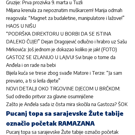
Gruzije: Prva prozivka 9. marta u Tuzli
Miljana krenula za nepoznatim muškarcem! Marija odmah
reagovala: “Magnet za budaletine, manipulatore i lažove!”
HAOS U NIŠU
“PODRŠKA DIREKTORU U BORBI DA SE ISTINA
DALEKO ČUJE!” Dejan Dragojević odlučno i hrabro uz Sašu
Mirkovića: Još jednom je dokazao koliko je jak! (FOTO)
GASTOZ SE IZLANUO U LAJVU! Svi bruje o tome da
Anđela i on rade na bebi
Bijela kuća se trese zbog svađe Matore i Terze: “Ja sam
prevario, a ti si krila dijete”
NOVI DETALJI OKO TRGOVINE DJECOM U BRČKOM:
Sud odredio pritvor za glavne osumnjičene
Zašto je Anđela sada iz čista mira skočila na Gastoza? ŠOK
Pucanj topa sa sarajevske Žute tabije
označio početak RAMAZANA
Pucanj topa sa sarajevske Žute tabije označio početak