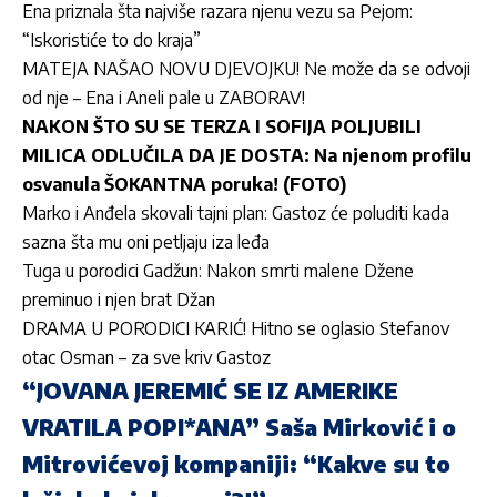
Ena priznala šta najviše razara njenu vezu sa Pejom:
“Iskoristiće to do kraja”
MATEJA NAŠAO NOVU DJEVOJKU! Ne može da se odvoji
od nje – Ena i Aneli pale u ZABORAV!
NAKON ŠTO SU SE TERZA I SOFIJA POLJUBILI
MILICA ODLUČILA DA JE DOSTA: Na njenom profilu
osvanula ŠOKANTNA poruka! (FOTO)
Marko i Anđela skovali tajni plan: Gastoz će poluditi kada
sazna šta mu oni petljaju iza leđa
Tuga u porodici Gadžun: Nakon smrti malene Džene
preminuo i njen brat Džan
DRAMA U PORODICI KARIĆ! Hitno se oglasio Stefanov
otac Osman – za sve kriv Gastoz
“JOVANA JEREMIĆ SE IZ AMERIKE
VRATILA POPI*ANA” Saša Mirković i o
Mitrovićevoj kompaniji: “Kakve su to