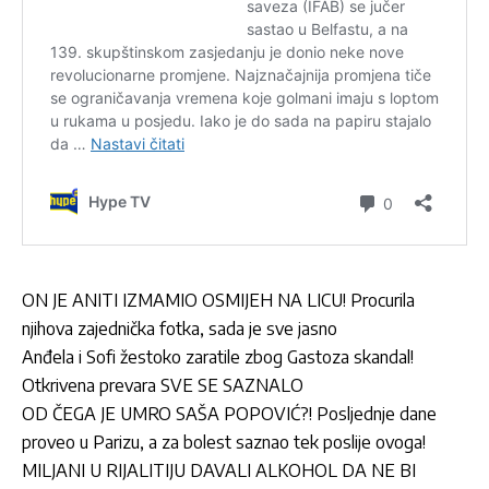
ON JE ANITI IZMAMIO OSMIJEH NA LICU! Procurila
njihova zajednička fotka, sada je sve jasno
Anđela i Sofi žestoko zaratile zbog Gastoza skandal!
Otkrivena prevara SVE SE SAZNALO
OD ČEGA JE UMRO SAŠA POPOVIĆ?! Posljednje dane
proveo u Parizu, a za bolest saznao tek poslije ovoga!
MILJANI U RIJALITIJU DAVALI ALKOHOL DA NE BI