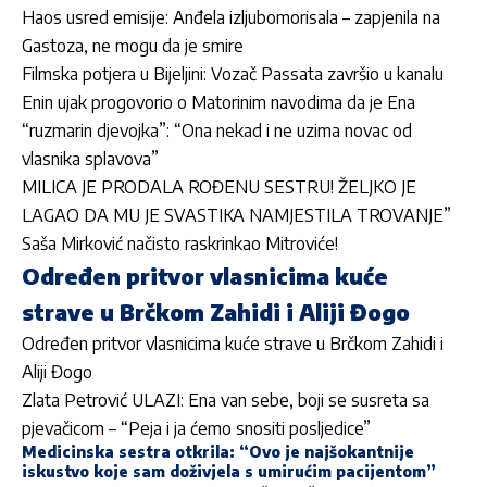
Haos usred emisije: Anđela izljubomorisala – zapjenila na
Gastoza, ne mogu da je smire
Filmska potjera u Bijeljini: Vozač Passata završio u kanalu
Enin ujak progovorio o Matorinim navodima da je Ena
“ruzmarin djevojka”: “Ona nekad i ne uzima novac od
vlasnika splavova”
MILICA JE PRODALA ROĐENU SESTRU! ŽELJKO JE
LAGAO DA MU JE SVASTIKA NAMJESTILA TROVANJE”
Saša Mirković načisto raskrinkao Mitroviće!
Određen pritvor vlasnicima kuće
strave u Brčkom Zahidi i Aliji Đogo
Određen pritvor vlasnicima kuće strave u Brčkom Zahidi i
Aliji Đogo
Zlata Petrović ULAZI: Ena van sebe, boji se susreta sa
pjevačicom – “Peja i ja ćemo snositi posljedice”
Medicinska sestra otkrila: “Ovo je najšokantnije
iskustvo koje sam doživjela s umirućim pacijentom”