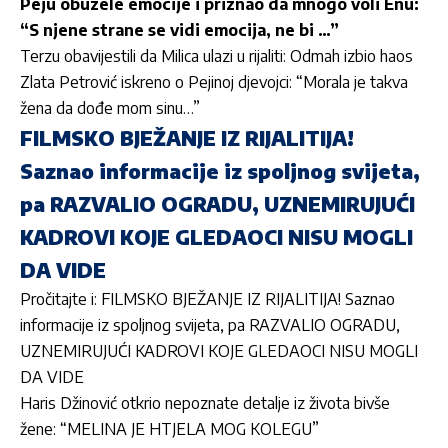
Peju obuzele emocije i priznao da mnogo voli Enu:
“S njene strane se vidi emocija, ne bi …”
Terzu obavijestili da Milica ulazi u rijaliti: Odmah izbio haos
Zlata Petrović iskreno o Pejinoj djevojci: “Morala je takva
žena da dođe mom sinu…”
FILMSKO BJEŽANJE IZ RIJALITIJA!
Saznao informacije iz spoljnog svijeta,
pa RAZVALIO OGRADU, UZNEMIRUJUĆI
KADROVI KOJE GLEDAOCI NISU MOGLI
DA VIDE
Pročitajte i: FILMSKO BJEŽANJE IZ RIJALITIJA! Saznao
informacije iz spoljnog svijeta, pa RAZVALIO OGRADU,
UZNEMIRUJUĆI KADROVI KOJE GLEDAOCI NISU MOGLI
DA VIDE
Haris Džinović otkrio nepoznate detalje iz života bivše
žene: “MELINA JE HTJELA MOG KOLEGU”