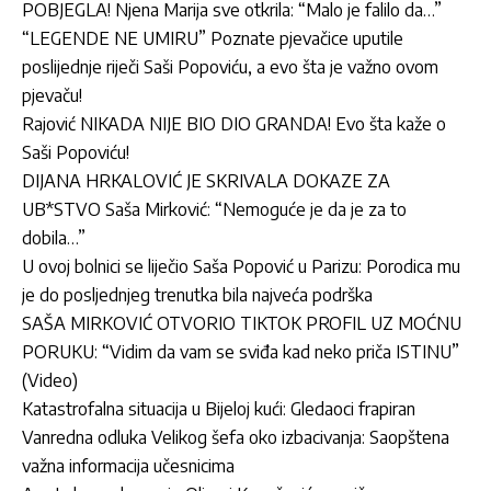
POBJEGLA! Njena Marija sve otkrila: “Malo je falilo da…”
“LEGENDE NE UMIRU” Poznate pjevačice uputile
poslijednje riječi Saši Popoviću, a evo šta je važno ovom
pjevaču!
Rajović NIKADA NIJE BIO DIO GRANDA! Evo šta kaže o
Saši Popoviću!
DIJANA HRKALOVIĆ JE SKRIVALA DOKAZE ZA
UB*STVO Saša Mirković: “Nemoguće je da je za to
dobila…”
U ovoj bolnici se liječio Saša Popović u Parizu: Porodica mu
je do posljednjeg trenutka bila najveća podrška
SAŠA MIRKOVIĆ OTVORIO TIKTOK PROFIL UZ MOĆNU
PORUKU: “Vidim da vam se sviđa kad neko priča ISTINU”
(Video)
Katastrofalna situacija u Bijeloj kući: Gledaoci frapiran
Vanredna odluka Velikog šefa oko izbacivanja: Saopštena
važna informacija učesnicima