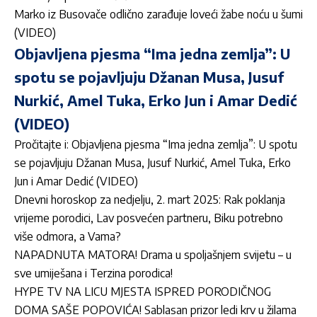
Marko iz Busovače odlično zarađuje loveći žabe noću u šumi
(VIDEO)
Objavljena pjesma “Ima jedna zemlja”: U
spotu se pojavljuju Džanan Musa, Jusuf
Nurkić, Amel Tuka, Erko Jun i Amar Dedić
(VIDEO)
Pročitajte i:
Objavljena pjesma “Ima jedna zemlja”: U spotu
se pojavljuju Džanan Musa, Jusuf Nurkić, Amel Tuka, Erko
Jun i Amar Dedić (VIDEO)
Dnevni horoskop za nedjelju, 2. mart 2025: Rak poklanja
vrijeme porodici, Lav posvećen partneru, Biku potrebno
više odmora, a Vama?
NAPADNUTA MATORA! Drama u spoljašnjem svijetu – u
sve umiješana i Terzina porodica!
HYPE TV NA LICU MJESTA ISPRED PORODIČNOG
DOMA SAŠE POPOVIĆA! Sablasan prizor ledi krv u žilama