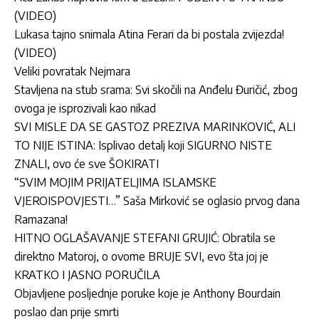
(VIDEO)
Lukasa tajno snimala Atina Ferari da bi postala zvijezda!
(VIDEO)
Veliki povratak Nejmara
Stavljena na stub srama: Svi skočili na Anđelu Đuričić, zbog
ovoga je isprozivali kao nikad
SVI MISLE DA SE GASTOZ PREZIVA MARINKOVIĆ, ALI
TO NIJE ISTINA: Isplivao detalj koji SIGURNO NISTE
ZNALI, ovo će sve ŠOKIRATI
“SVIM MOJIM PRIJATELJIMA ISLAMSKE
VJEROISPOVJESTI…” Saša Mirković se oglasio prvog dana
Ramazana!
HITNO OGLAŠAVANJE STEFANI GRUJIĆ: Obratila se
direktno Matoroj, o ovome BRUJE SVI, evo šta joj je
KRATKO I JASNO PORUČILA
Objavljene posljednje poruke koje je Anthony Bourdain
poslao dan prije smrti