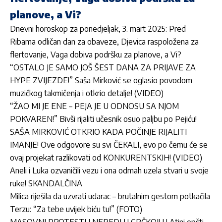
planove, a Vi?
Dnevni horoskop za ponedjeljak, 3. mart 2025: Pred
Ribama odličan dan za obaveze, Djevica raspoložena za
flertovanje, Vaga dobiva podršku za planove, a Vi?
“OSTALO JE SAMO JOŠ ŠEST DANA ZA PRIJAVE ZA
HYPE ZVIJEZDE!” Saša Mirković se oglasio povodom
muzičkog takmičenja i otkrio detalje! (VIDEO)
“ŽAO MI JE ENE – PEJA JE U ODNOSU SA NJOM
POKVAREN!” Bivši rijaliti učesnik osuo paljbu po Pejiću!
SAŠA MIRKOVIĆ OTKRIO KADA POČINJE RIJALITI
IMANJE! Ove odgovore su svi ČEKALI, evo po čemu će se
ovaj projekat razlikovati od KONKURENTSKIH! (VIDEO)
Aneli i Luka ozvaničili vezu i ona odmah uzela stvari u svoje
ruke! SKANDALČINA
Milica riješila da uzvrati udarac – brutalnim gestom potkačila
Terzu: “Za tebe uvijek biću tu!” (FOTO)
MASOVNI PROTESTI I NEREDI U GRČKOJ! U Atini opšti