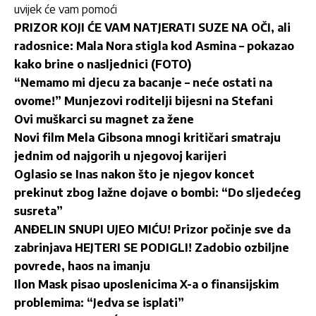
uvijek će vam pomoći
PRIZOR KOJI ĆE VAM NATJERATI SUZE NA OČI, ali
radosnice: Mala Nora stigla kod Asmina – pokazao
kako brine o nasljednici (FOTO)
“Nemamo mi djecu za bacanje – neće ostati na
ovome!” Munjezovi roditelji bijesni na Stefani
Ovi muškarci su magnet za žene
Novi film Mela Gibsona mnogi kritičari smatraju
jednim od najgorih u njegovoj karijeri
Oglasio se Inas nakon što je njegov koncet
prekinut zbog lažne dojave o bombi: “Do sljedećeg
susreta”
ANĐELIN SNUPI UJEO MIĆU! Prizor počinje sve da
zabrinjava HEJTERI SE PODIGLI! Zadobio ozbiljne
povrede, haos na imanju
Ilon Mask pisao uposlenicima X-a o finansijskim
problemima: “Jedva se isplati”