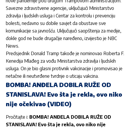
nove pandemije pod drugom Trampovom administracijom.
Savezne zdravstvene agencije, uključujući Ministarstvo
zdravlja i ljudskih usluga i Centar za kontrolu i prevenciju
bolesti, nedavno su dobile savjet da obustave sve
komunikacije sa javnošću. Uključujući saopštenja za medije,
dokle god ne bude drugačije naređeno, izvijestio je NBC
News.
Predsjednik Donald Tramp takođe je nominovao Roberta F.
Kenedija Mlađeg za vođu Ministarstva zdravlja i ljudskih
usluga. On je bio glasni protivnik vakcinacije i promovisao je
netačne ili neutvrđene tvrdnje o uticaju vakcina.
BOMBA! ANĐELA DOBILA RUŽE OD
STANISLAVA! Evo šta je rekla, ovo niko
nije očekivao (VIDEO)
Pročitajte i:
BOMBA! ANĐELA DOBILA RUŽE OD
STANISLAVA! Evo šta je rekla, ovo niko nije