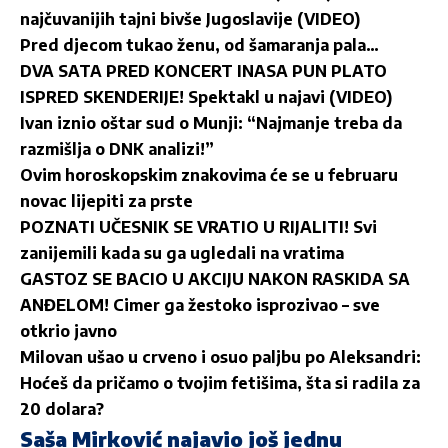
najčuvanijih tajni bivše Jugoslavije (VIDEO)
Pred djecom tukao ženu, od šamaranja pala…
DVA SATA PRED KONCERT INASA PUN PLATO
ISPRED SKENDERIJE! Spektakl u najavi (VIDEO)
Ivan iznio oštar sud o Munji: “Najmanje treba da
razmišlja o DNK analizi!”
Ovim horoskopskim znakovima će se u februaru
novac lijepiti za prste
POZNATI UČESNIK SE VRATIO U RIJALITI! Svi
zanijemili kada su ga ugledali na vratima
GASTOZ SE BACIO U AKCIJU NAKON RASKIDA SA
ANĐELOM! Cimer ga žestoko isprozivao – sve
otkrio javno
Milovan ušao u crveno i osuo paljbu po Aleksandri:
Hoćeš da pričamo o tvojim fetišima, šta si radila za
20 dolara?
Saša Mirković najavio još jednu