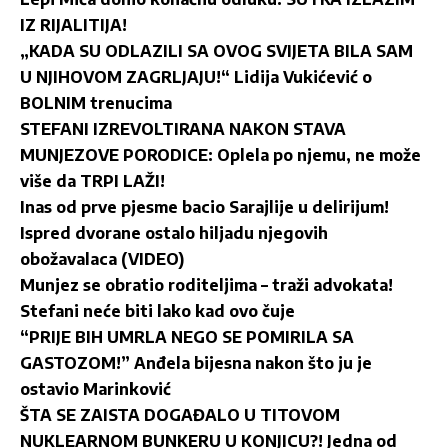
IZ RIJALITIJA!
„KADA SU ODLAZILI SA OVOG SVIJETA BILA SAM
U NJIHOVOM ZAGRLJAJU!“ Lidija Vukićević o
BOLNIM trenucima
STEFANI IZREVOLTIRANA NAKON STAVA
MUNJEZOVE PORODICE: Oplela po njemu, ne može
više da TRPI LAŽI!
Inas od prve pjesme bacio Sarajlije u delirijum!
Ispred dvorane ostalo hiljadu njegovih
obožavalaca (VIDEO)
Munjez se obratio roditeljima – traži advokata!
Stefani neće biti lako kad ovo čuje
“PRIJE BIH UMRLA NEGO SE POMIRILA SA
GASTOZOM!” Anđela bijesna nakon što ju je
ostavio Marinković
ŠTA SE ZAISTA DOGAĐALO U TITOVOM
NUKLEARNOM BUNKERU U KONJICU?! Jedna od