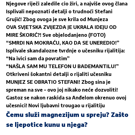
Njegove riječi zaledile cio žiri, a najviše ovog člana
Isplivali nepoznati detalji o trudnoći Stefani
Grujić! Zbog ovoga je sve krila od Munjeza
OVA SVJETSKA ZVIJEZDA JE UKRALA IDEJU OD
MIRE ŠKORIĆ?! Sve objelodanjeno (FOTO)
“SMRDI NA MOKRAĆU, KAO DA SE UNEREDIO!”
Isplivale skandalozne tvrdnje o učesniku rijalitija:
“Na ivici sam da povratim”
“NAŠLA SAM MU TELEFON U BADEMANTILU!”
Otkriveni šokantni detalji o rijaliti učesniku
MUNJEZ SE OBRATIO STEFANI! Zbog sina je
spreman na sve – ovo joj nikako neće dozvoliti!
Gastoz se nakon raskida sa Anđelom okrenuo ovoj
učesnici! Novi ljubavni trougao u rijalitiju
Čemu služi magnezijum u spreju? Zašto
se ljepotice kunu u njega?