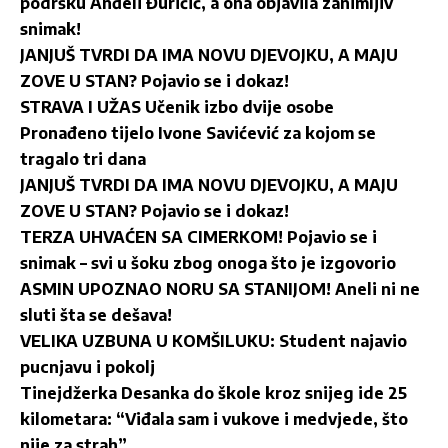
podršku Anđeli Đuričić, a ona objavila zanimljiv
snimak!
JANJUŠ TVRDI DA IMA NOVU DJEVOJKU, A MAJU
ZOVE U STAN? Pojavio se i dokaz!
STRAVA I UŽAS Učenik izbo dvije osobe
Pronađeno tijelo Ivone Savićević za kojom se
tragalo tri dana
JANJUŠ TVRDI DA IMA NOVU DJEVOJKU, A MAJU
ZOVE U STAN? Pojavio se i dokaz!
TERZA UHVAĆEN SA CIMERKOM! Pojavio se i
snimak – svi u šoku zbog onoga što je izgovorio
ASMIN UPOZNAO NORU SA STANIJOM! Aneli ni ne
sluti šta se dešava!
VELIKA UZBUNA U KOMŠILUKU: Student najavio
pucnjavu i pokolj
Tinejdžerka Desanka do škole kroz snijeg ide 25
kilometara: “Viđala sam i vukove i medvjede, što
nije za strah”