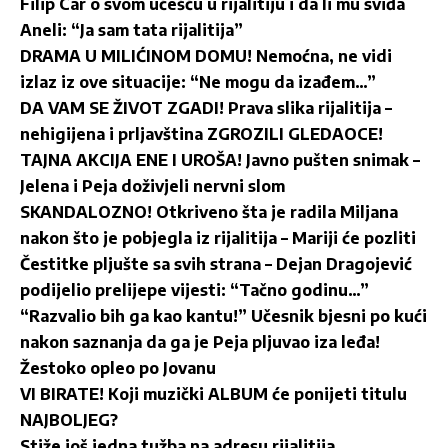
Filip Car o svom učešću u rijalitiju i da li mu sviđa
Aneli: “Ja sam tata rijalitija”
DRAMA U MILIĆINOM DOMU! Nemoćna, ne vidi
izlaz iz ove situacije: “Ne mogu da izađem…”
DA VAM SE ŽIVOT ZGADI! Prava slika rijalitija –
nehigijena i prljavština ZGROZILI GLEDAOCE!
TAJNA AKCIJA ENE I UROŠA! Javno pušten snimak –
Jelena i Peja doživjeli nervni slom
SKANDALOZNO! Otkriveno šta je radila Miljana
nakon što je pobjegla iz rijalitija – Mariji će pozliti
Čestitke pljušte sa svih strana – Dejan Dragojević
podijelio prelijepe vijesti: “Tačno godinu…”
“Razvalio bih ga kao kantu!” Učesnik bjesni po kući
nakon saznanja da ga je Peja pljuvao iza leđa!
Žestoko opleo po Jovanu
VI BIRATE! Koji muzički ALBUM će ponijeti titulu
NAJBOLJEG?
Stiže još jedna tužba na adresu rijalitija