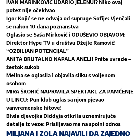
IVAN MARINKOVIĆ UDARIO JELENU!? Niko ovaj
potez nije očekivao
Igor Kojić se ne odvaja od supruge Sofije: Vjenčali
se nakon 10 dana poznanstva
Oglasio se Saša Mirković i ODUŠEVIO OBJAVOM:
Direktor Hype TV u društvu Džejle Ramović!
“OZBILJAN POTENCIJAL”
ANITA BRUTALNO NAPALA ANELI! Pršte uvrede –
žestok sukob
Melina se oglasila i objavila sliku s voljenom
osobom
MIRA ŠKORIĆ NAPRAVILA SPEKTAKL ZA PAMĆENJE
U LINCU: Pun klub uglas sa njom pjevao
vanvremenske hitove!
Bivša djevojka Diddyja otkrila uznemirujuće
detalje iz veze: Prisiljavao me na spolni odnos
MILJANA I ZOLA NAJAVILI DA ZAJEDNO