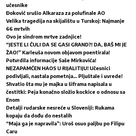
učesnike
Đoković srušio Alkaraza za polufinale AO
Velika tragedija na skijalištu u Turskoj: Najmanje
66 mrtvih
Ovo je sindrom mrtve zadnjice!
“JESTE LI ČULI DA SE GASI GRAND?! DA, BAŠ MI JE
ŽAO!” Karleuša novom objavom poentirala!
Potvrdila informacije Saše Mirkovića!
NEZAPAMĆEN HAOS U RIJALITIJU! Učesnici
podivljali, nastala pometnja… Pljuštale i uvrede!
Shvatio šta mu je majka u šiframa napisala u
čestitki: Peja konačno složio kockice o odnosu sa
Enom
Detalji rudarske nesreće u Sloveniji: Rukama
kopaju da dođu do nestalih
“Maja ga je napravila”: Uroš osuo paljbu po Filipu
Caru