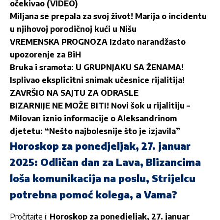
očekivao (VIDEO)
Miljana se prepala za svoj život! Marija o incidentu
u njihovoj porodičnoj kući u Nišu
VREMENSKA PROGNOZA Izdato narandžasto
upozorenje za BiH
Bruka i sramota: U GRUPNJAKU SA ŽENAMA!
Isplivao eksplicitni snimak učesnice rijalitija!
ZAVRŠIO NA SAJTU ZA ODRASLE
BIZARNIJE NE MOŽE BITI! Novi šok u rijalitiju –
Milovan iznio informacije o Aleksandrinom
djetetu: “Nešto najbolesnije što je izjavila”
Horoskop za ponedjeljak, 27. januar
2025: Odličan dan za Lava, Blizancima
loša komunikacija na poslu, Strijelcu
potrebna pomoć kolega, a Vama?
Pročitajte i:
Horoskop za ponedjeljak, 27. januar