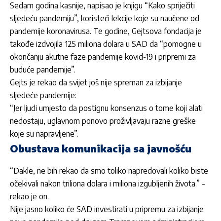
Sedam godina kasnije, napisao je knjigu “Kako spriječiti
sljedeću pandemiju”, koristeći lekcije koje su naučene od
pandemije koronavirusa. Te godine, Gejtsova fondacija je
takođe izdvojila 125 miliona dolara u SAD da “pomogne u
okončanju akutne faze pandemije kovid-19 i pripremi za
buduće pandemije”.
Gejts je rekao da svijet još nije spreman za izbijanje
sljedeće pandemije:
“Jer ljudi umjesto da postignu konsenzus o tome koji alati
nedostaju, uglavnom ponovo proživljavaju razne greške
koje su napravljene”.
Obustava komunikacija sa javnošću
“Dakle, ne bih rekao da smo toliko napredovali koliko biste
očekivali nakon triliona dolara i miliona izgubljenih života.” –
rekao je on.
Nije jasno koliko će SAD investirati u pripremu za izbijanje