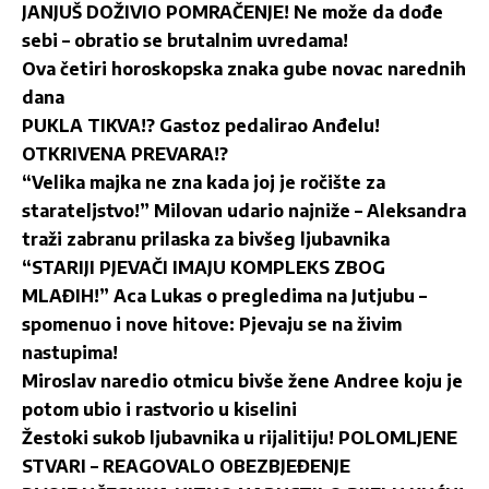
JANJUŠ DOŽIVIO POMRAČENJE! Ne može da dođe
sebi – obratio se brutalnim uvredama!
Ova četiri horoskopska znaka gube novac narednih
dana
PUKLA TIKVA!? Gastoz pedalirao Anđelu!
OTKRIVENA PREVARA!?
“Velika majka ne zna kada joj je ročište za
starateljstvo!” Milovan udario najniže – Aleksandra
traži zabranu prilaska za bivšeg ljubavnika
“STARIJI PJEVAČI IMAJU KOMPLEKS ZBOG
MLAĐIH!” Aca Lukas o pregledima na Jutjubu –
spomenuo i nove hitove: Pjevaju se na živim
nastupima!
Miroslav naredio otmicu bivše žene Andree koju je
potom ubio i rastvorio u kiselini
Žestoki sukob ljubavnika u rijalitiju! POLOMLJENE
STVARI – REAGOVALO OBEZBJEĐENJE