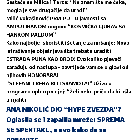
Sastaće se Milica i Terza: “Ne znam šta me čeka,
mogla je sve drugačije da uradi”
Milić Vukašinović PRVI PUT u javnosti sa
AMPUTIRANOM nogom: “KOSMIČKA LJUBAV SA
HANKOM PALDUM”
Kako najbolje iskoristiti šetanje za mršanje: Novo
istraživanje objašnjava šta trebate uraditi
ESTRADA PUNA KAO BROD! Evo koliko pjevači
zarađuju od nastupa – zavrtjeće vam se u glavi od
njihovih HONORARA!
“STEFANI TREBA BITI SRAMOTA!” Uživo u
programu opleo po njoj: “Želi neku priču da bi ušla
u rijaliti”
ANA NIKOLIĆ DIO “HYPE ZVEZDA”?
Oglasila se i zapalila mreže: SPREMA
SE SPEKTAKL, a evo kako da se
PRIJAVITE