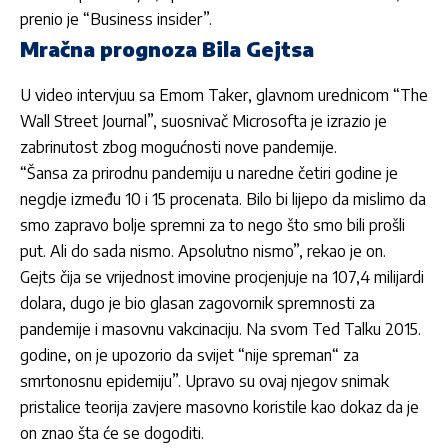
prenio je “Business insider”.
Mračna prognoza Bila Gejtsa
U video intervjuu sa Emom Taker, glavnom urednicom “The
Wall Street Journal”, suosnivač Microsofta je izrazio je
zabrinutost zbog mogućnosti nove pandemije.
“Šansa za prirodnu pandemiju u naredne četiri godine je
negdje između 10 i 15 procenata. Bilo bi lijepo da mislimo da
smo zapravo bolje spremni za to nego što smo bili prošli
put. Ali do sada nismo. Apsolutno nismo”, rekao je on.
Gejts čija se vrijednost imovine procjenjuje na 107,4 milijardi
dolara, dugo je bio glasan zagovornik spremnosti za
pandemije i masovnu vakcinaciju. Na svom Ted Talku 2015.
godine, on je upozorio da svijet “nije spreman“ za
smrtonosnu epidemiju”. Upravo su ovaj njegov snimak
pristalice teorija zavjere masovno koristile kao dokaz da je
on znao šta će se dogoditi.