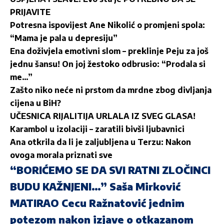
PRIJAVITE
Potresna ispovijest Ane Nikolić o promjeni spola:
“Mama je pala u depresiju”
Ena doživjela emotivni slom – preklinje Peju za još
jednu šansu! On joj žestoko odbrusio: “Prodala si
me…”
Zašto niko neće ni prstom da mrdne zbog divljanja
cijena u BiH?
UČESNICA RIJALITIJA URLALA IZ SVEG GLASA!
Karambol u izolaciji – zaratili bivši ljubavnici
Ana otkrila da li je zaljubljena u Terzu: Nakon
ovoga morala priznati sve
“BORIĆEMO SE DA SVI RATNI ZLOČINCI
BUDU KAŽNJENI…” Saša Mirković
MATIRAO Cecu Ražnatović jednim
potezom nakon izjave o otkazanom