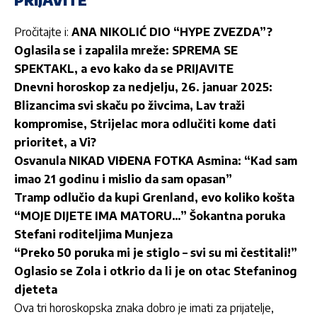
Pročitajte i:
ANA NIKOLIĆ DIO “HYPE ZVEZDA”?
Oglasila se i zapalila mreže: SPREMA SE
SPEKTAKL, a evo kako da se PRIJAVITE
Dnevni horoskop za nedjelju, 26. januar 2025:
Blizancima svi skaču po živcima, Lav traži
kompromise, Strijelac mora odlučiti kome dati
prioritet, a Vi?
Osvanula NIKAD VIĐENA FOTKA Asmina: “Kad sam
imao 21 godinu i mislio da sam opasan”
Tramp odlučio da kupi Grenland, evo koliko košta
“MOJE DIJETE IMA MATORU…” Šokantna poruka
Stefani roditeljima Munjeza
“Preko 50 poruka mi je stiglo – svi su mi čestitali!”
Oglasio se Zola i otkrio da li je on otac Stefaninog
djeteta
Ova tri horoskopska znaka dobro je imati za prijatelje,