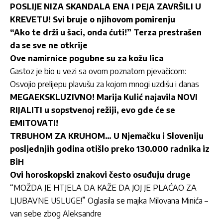
POSLIJE NIZA SKANDALA ENA I PEJA ZAVRŠILI U
KREVETU! Svi bruje o njihovom pomirenju
“Ako te drži u šaci, onda ćuti!” Terza prestrašen
da se sve ne otkrije
Ove namirnice pogubne su za kožu lica
Gastoz je bio u vezi sa ovom poznatom pjevačicom:
Osvojio prelijepu plavušu za kojom mnogi uzdišu i danas
MEGAEKSKLUZIVNO! Marija Kulić najavila NOVI
RIJALITI u sopstvenoj režiji, evo gde će se
EMITOVATI!
TRBUHOM ZA KRUHOM… U Njemačku i Sloveniju
posljednjih godina otišlo preko 130.000 radnika iz
BiH
Ovi horoskopski znakovi često osuđuju druge
“MOŽDA JE HTJELA DA KAŽE DA JOJ JE PLAĆAO ZA
LJUBAVNE USLUGE!” Oglasila se majka Milovana Minića –
van sebe zbog Aleksandre