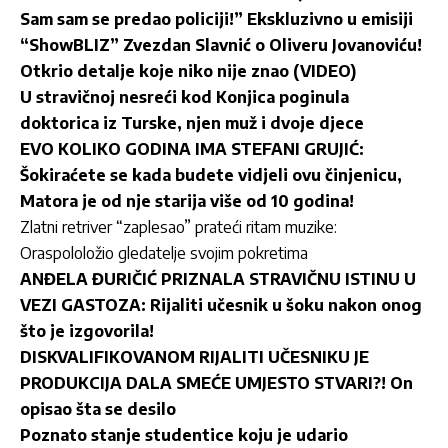
Sam sam se predao policiji!” Ekskluzivno u emisiji
“ShowBLIZ” Zvezdan Slavnić o Oliveru Jovanoviću!
Otkrio detalje koje niko nije znao (VIDEO)
U stravičnoj nesreći kod Konjica poginula
doktorica iz Turske, njen muž i dvoje djece
EVO KOLIKO GODINA IMA STEFANI GRUJIĆ:
Šokiraćete se kada budete vidjeli ovu činjenicu,
Matora je od nje starija više od 10 godina!
Zlatni retriver “zaplesao” prateći ritam muzike:
Oraspololožio gledatelje svojim pokretima
ANĐELA ĐURIČIĆ PRIZNALA STRAVIČNU ISTINU U
VEZI GASTOZA: Rijaliti učesnik u šoku nakon onog
što je izgovorila!
DISKVALIFIKOVANOM RIJALITI UČESNIKU JE
PRODUKCIJA DALA SMEĆE UMJESTO STVARI?! On
opisao šta se desilo
Poznato stanje studentice koju je udario