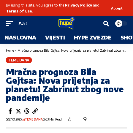
By using this site, you agree to the
Privacy Policy
and
Accept
Terms of Use
.
Aa
NASLOVNA
VIJESTI
HYPE ZVEZDE
SHO
Home
»
Mračna prognoza Bila Gejtsa: Nova prijetnja za planetu! Zabrinut zbog nove pandemije
TEME DANA
Mračna prognoza Bila
Gejtsa: Nova prijetnja za
planetu! Zabrinut zbog nove
pandemije
27.01.2025
TEME DANA
33 Min Read