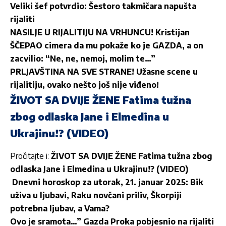
Veliki šef potvrdio: Šestoro takmičara napušta
rijaliti
NASILJE U RIJALITIJU NA VRHUNCU! Kristijan
ŠČEPAO cimera da mu pokaže ko je GAZDA, a on
zacvilio: “Ne, ne, nemoj, molim te…”
PRLJAVŠTINA NA SVE STRANE! Užasne scene u
rijalitiju, ovako nešto još nije viđeno!
ŽIVOT SA DVIJE ŽENE Fatima tužna
zbog odlaska Jane i Elmedina u
Ukrajinu!? (VIDEO)
Pročitajte i:
ŽIVOT SA DVIJE ŽENE Fatima tužna zbog
odlaska Jane i Elmedina u Ukrajinu!? (VIDEO)
Dnevni horoskop za utorak, 21. januar 2025: Bik
uživa u ljubavi, Raku novčani priliv, Škorpiji
potrebna ljubav, a Vama?
Ovo je sramota…” Gazda Proka pobjesnio na rijaliti