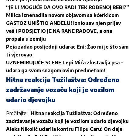
“JE LI MOGUĆE DA OVO RADI TEK ROĐENOJ BEBI?”
Milica iznenadila novom objavom sa kćerkicom
GASTOZ UNIŠTIO ANĐELU! Iznio sav njen prljav
veš i PODSJETIO JE NA RANE RADOVE, a ona
propala u zemlju
Peja zadao posljednji udarac Eni: Žao mi je što sam
ti vjerovao
UZNEMIRUJUĆE SCENE Lepi Mića zlostavlja psa –
udara ga svom snagom ovim predmetom!
Hitna reakcija Tužilaštva: Određeno
zadržavanje vozaču koji je vozilom
udario djevojku
Pročitajte i:
Hitna reakcija Tužilaštva: Određeno
zadržavanje vozaču koji je vozilom udario djevojku
Aleks Nikolić udarila kontru Filipu Caru! On daje