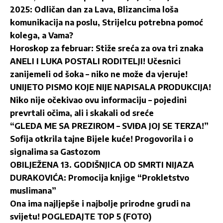
2025: Odličan dan za Lava, Blizancima loša
komunikacija na poslu, Strijelcu potrebna pomoć
kolega, a Vama?
Horoskop za februar: Stiže sreća za ova tri znaka
ANELI I LUKA POSTALI RODITELJI! Učesnici
zanijemeli od šoka – niko ne može da vjeruje!
UNIJETO PISMO KOJE NIJE NAPISALA PRODUKCIJA!
Niko nije očekivao ovu informaciju – pojedini
prevrtali očima, ali i skakali od sreće
“GLEDA ME SA PREZIROM – SVIĐA JOJ SE TERZA!”
Sofija otkrila tajne Bijele kuće! Progovorila i o
signalima sa Gastozom
OBILJEŽENA 13. GODIŠNJICA OD SMRTI NIJAZA
DURAKOVIĆA: Promocija knjige “Prokletstvo
muslimana”
Ona ima najljepše i najbolje prirodne grudi na
svijetu! POGLEDAJTE TOP 5 (FOTO)