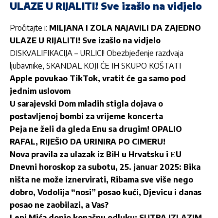
ULAZE U RIJALITI! Sve izašlo na vidjelo
Pročitajte i:
MILJANA I ZOLA NAJAVILI DA ZAJEDNO
ULAZE U RIJALITI! Sve izašlo na vidjelo
DISKVALIFIKACIJA – URLICI! Obezbjeđenje razdvaja
ljubavnike, SKANDAL KOJI ĆE IH SKUPO KOŠTATI
Apple povukao TikTok, vratit će ga samo pod
jednim uslovom
U sarajevski Dom mladih stigla dojava o
postavljenoj bombi za vrijeme koncerta
Peja ne želi da gleda Enu sa drugim! OPALIO
RAFAL, RIJEŠIO DA URINIRA PO CIMERU!
Nova pravila za ulazak iz BiH u Hrvatsku i ЕU
Dnevni horoskop za subotu, 25. januar 2025: Bika
ništa ne može iznervirati, Ribama sve više nego
dobro, Vodolija “nosi” posao kući, Djevicu i danas
posao ne zaobilazi, a Vas?
Lepi Mića donio konačnu odluku: SUTRA IZLAZIM