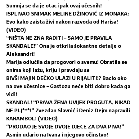
Sumnja se da je otac ipak ovaj učesnik!
ISPLIVAO SNIMAK MELINE DŽINOVIĆ IZ MONAKA:
Evo kako zaista živi nakon razvoda od Harisa!
(VIDEO)
“NIŠTA NE ZNA RADITI – SAMO JE PRAVILA
SKANDALE!” Ona je otkrila šokantne detalje o
Aleksandri!
Marija odlučila da progovori o svemu! Obratila se
onima koji lažu, kriju i pravdaju se
BIVŠI MAJIN DEČKO ULAZI U RIJALITI!? Bacio oko
na ove učesnice – Gastozu neće biti dobro kada ga
vidi!
SKANDAL! “PRAVA ŽENA UVIJEK PROGUTA, NIKAD
NE PLJ***!” Zvezdan Slavnić i Deniz Dejm napravili
KARAMBOL! (VIDEO)
“PRODAO JE SVOJE DVOJE DJECE ZA DVA PIVA!”
Asmin udario na Ivana i njegovo očinstvo!