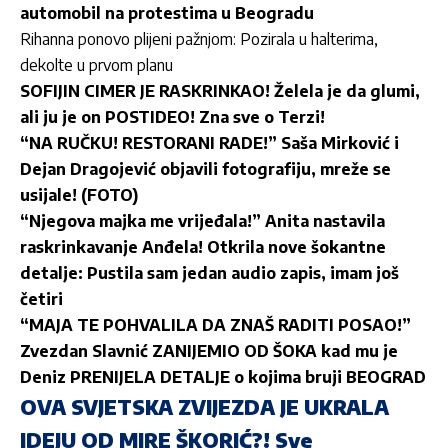
automobil na protestima u Beogradu
Rihanna ponovo plijeni pažnjom: Pozirala u halterima,
dekolte u prvom planu
SOFIJIN CIMER JE RASKRINKAO! Želela je da glumi,
ali ju je on POSTIDEO! Zna sve o Terzi!
“NA RUČKU! RESTORANI RADE!” Saša Mirković i
Dejan Dragojević objavili fotografiju, mreže se
usijale! (FOTO)
“Njegova majka me vrijeđala!” Anita nastavila
raskrinkavanje Anđela! Otkrila nove šokantne
detalje: Pustila sam jedan audio zapis, imam još
četiri
“MAJA TE POHVALILA DA ZNAŠ RADITI POSAO!”
Zvezdan Slavnić ZANIJEMIO OD ŠOKA kad mu je
Deniz PRENIJELA DETALJE o kojima bruji BEOGRAD
OVA SVJETSKA ZVIJEZDA JE UKRALA
IDEJU OD MIRE ŠKORIĆ?! Sve