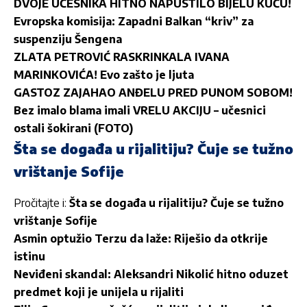
DVOJE UČESNIKA HITNO NAPUSTILO BIJELU KUĆU!
Evropska komisija: Zapadni Balkan “kriv” za
suspenziju Šengena
ZLATA PETROVIĆ RASKRINKALA IVANA
MARINKOVIĆA! Evo zašto je ljuta
GASTOZ ZAJAHAO ANĐELU PRED PUNOM SOBOM!
Bez imalo blama imali VRELU AKCIJU – učesnici
ostali šokirani (FOTO)
Šta se događa u rijalitiju? Čuje se tužno
vrištanje Sofije
Pročitajte i:
Šta se događa u rijalitiju? Čuje se tužno
vrištanje Sofije
Asmin optužio Terzu da laže: Riješio da otkrije
istinu
Neviđeni skandal: Aleksandri Nikolić hitno oduzet
predmet koji je unijela u rijaliti