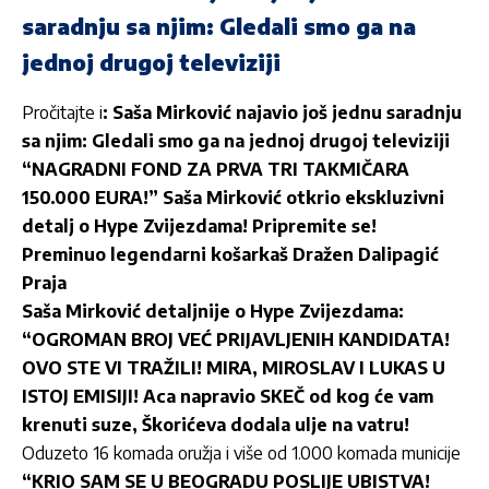
saradnju sa njim: Gledali smo ga na
jednoj drugoj televiziji
Pročitajte i
: Saša Mirković najavio još jednu saradnju
sa njim: Gledali smo ga na jednoj drugoj televiziji
“NAGRADNI FOND ZA PRVA TRI TAKMIČARA
150.000 EURA!” Saša Mirković otkrio ekskluzivni
detalj o Hype Zvijezdama! Pripremite se!
Preminuo legendarni košarkaš Dražen Dalipagić
Praja
Saša Mirković detaljnije o Hype Zvijezdama:
“OGROMAN BROJ VEĆ PRIJAVLJENIH KANDIDATA!
OVO STE VI TRAŽILI! MIRA, MIROSLAV I LUKAS U
ISTOJ EMISIJI! Aca napravio SKEČ od kog će vam
krenuti suze, Škorićeva dodala ulje na vatru!
Oduzeto 16 komada oružja i više od 1.000 komada municije
“KRIO SAM SE U BEOGRADU POSLIJE UBISTVA!