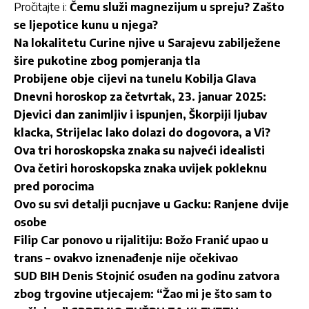
Pročitajte i:
Čemu služi magnezijum u spreju? Zašto
se ljepotice kunu u njega?
Na lokalitetu Curine njive u Sarajevu zabilježene
šire pukotine zbog pomjeranja tla
Probijene obje cijevi na tunelu Kobilja Glava
Dnevni horoskop za četvrtak, 23. januar 2025:
Djevici dan zanimljiv i ispunjen, Škorpiji ljubav
klacka, Strijelac lako dolazi do dogovora, a Vi?
Ova tri horoskopska znaka su najveći idealisti
Ova četiri horoskopska znaka uvijek pokleknu
pred porocima
Ovo su svi detalji pucnjave u Gacku: Ranjene dvije
osobe
Filip Car ponovo u rijalitiju: Božo Franić upao u
trans – ovakvo iznenađenje nije očekivao
SUD BIH Denis Stojnić osuđen na godinu zatvora
zbog trgovine utjecajem: “Žao mi je što sam to