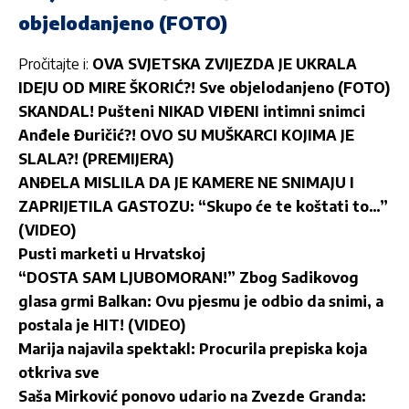
objelodanjeno (FOTO)
Pročitajte i:
OVA SVJETSKA ZVIJEZDA JE UKRALA
IDEJU OD MIRE ŠKORIĆ?! Sve objelodanjeno (FOTO)
SKANDAL! Pušteni NIKAD VIÐENI intimni snimci
Anđele Đuričić?! OVO SU MUŠKARCI KOJIMA JE
SLALA?! (PREMIJERA)
ANĐELA MISLILA DA JE KAMERE NE SNIMAJU I
ZAPRIJETILA GASTOZU: “Skupo će te koštati to…”
(VIDEO)
Pusti marketi u Hrvatskoj
“DOSTA SAM LJUBOMORAN!” Zbog Sadikovog
glasa grmi Balkan: Ovu pjesmu je odbio da snimi, a
postala je HIT! (VIDEO)
Marija najavila spektakl: Procurila prepiska koja
otkriva sve
Saša Mirković ponovo udario na Zvezde Granda: