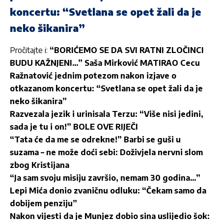
koncertu: “Svetlana se opet žali da je
neko šikanira”
Pročitajte i:
“BORIĆEMO SE DA SVI RATNI ZLOČINCI
BUDU KAŽNJENI…” Saša Mirković MATIRAO Cecu
Ražnatović jednim potezom nakon izjave o
otkazanom koncertu: “Svetlana se opet žali da je
neko šikanira”
Razvezala jezik i urinisala Terzu: “Više nisi jedini,
sada je tu i on!” BOLE OVE RIJEČI
“Tata će da me se odrekne!” Barbi se guši u
suzama – ne može doći sebi: Doživjela nervni slom
zbog Kristijana
“Ja sam svoju misiju završio, nemam 30 godina…”
Lepi Mića donio zvaničnu odluku: “Čekam samo da
dobijem penziju”
Nakon vijesti da je Munjez dobio sina uslijedio šok: