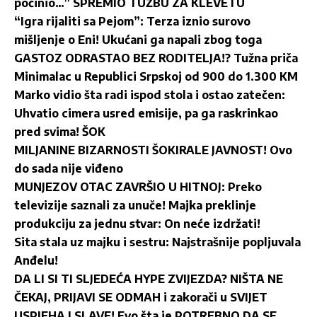
počinio…” SPREMIO TUŽBU ZA KLEVETU
“Igra rijaliti sa Pejom”: Terza iznio surovo
mišljenje o Eni! Ukućani ga napali zbog toga
GASTOZ ODRASTAO BEZ RODITELJA!? Tužna priča
Minimalac u Republici Srpskoj od 900 do 1.300 KM
Marko vidio šta radi ispod stola i ostao zatečen:
Uhvatio cimera usred emisije, pa ga raskrinkao
pred svima! ŠOK
MILJANINE BIZARNOSTI ŠOKIRALE JAVNOST! Ovo
do sada nije viđeno
MUNJEZOV OTAC ZAVRŠIO U HITNOJ: Preko
televizije saznali za unuče! Majka preklinje
produkciju za jednu stvar: On neće izdržati!
Sita stala uz majku i sestru: Najstrašnije popljuvala
Anđelu!
DA LI SI TI SLJEDEĆA HYPE ZVIJEZDA? NIŠTA NE
ČEKAJ, PRIJAVI SE ODMAH i zakorači u SVIJET
USPJEHA I SLAVE! Evo šta je POTREBNO DA SE