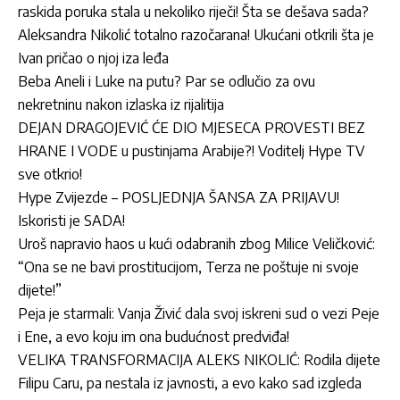
raskida poruka stala u nekoliko riječi! Šta se dešava sada?
Aleksandra Nikolić totalno razočarana! Ukućani otkrili šta je
Ivan pričao o njoj iza leđa
Beba Aneli i Luke na putu? Par se odlučio za ovu
nekretninu nakon izlaska iz rijalitija
DEJAN DRAGOJEVIĆ ĆE DIO MJESECA PROVESTI BEZ
HRANE I VODE u pustinjama Arabije?! Voditelj Hype TV
sve otkrio!
Hype Zvijezde – POSLJEDNJA ŠANSA ZA PRIJAVU!
Iskoristi je SADA!
Uroš napravio haos u kući odabranih zbog Milice Veličković:
“Ona se ne bavi prostitucijom, Terza ne poštuje ni svoje
dijete!”
Peja je starmali: Vanja Živić dala svoj iskreni sud o vezi Peje
i Ene, a evo koju im ona budućnost predviđa!
VELIKA TRANSFORMACIJA ALEKS NIKOLIĆ: Rodila dijete
Filipu Caru, pa nestala iz javnosti, a evo kako sad izgleda