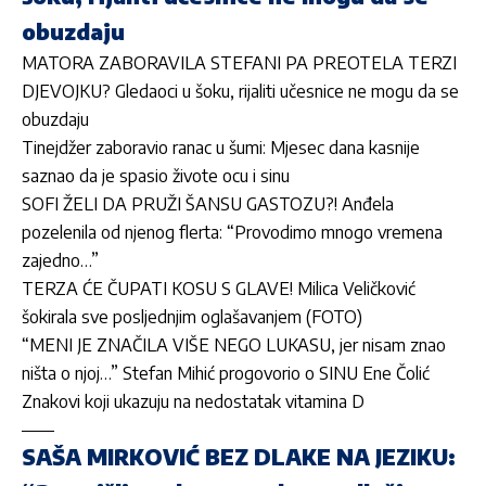
obuzdaju
MATORA ZABORAVILA STEFANI PA PREOTELA TERZI
DJEVOJKU? Gledaoci u šoku, rijaliti učesnice ne mogu da se
obuzdaju
Tinejdžer zaboravio ranac u šumi: Mjesec dana kasnije
saznao da je spasio živote ocu i sinu
SOFI ŽELI DA PRUŽI ŠANSU GASTOZU?! Anđela
pozelenila od njenog flerta: “Provodimo mnogo vremena
zajedno…”
TERZA ĆE ČUPATI KOSU S GLAVE! Milica Veličković
šokirala sve posljednjim oglašavanjem (FOTO)
“MENI JE ZNAČILA VIŠE NEGO LUKASU, jer nisam znao
ništa o njoj…” Stefan Mihić progovorio o SINU Ene Čolić
Znakovi koji ukazuju na nedostatak vitamina D
SAŠA MIRKOVIĆ BEZ DLAKE NA JEZIKU: