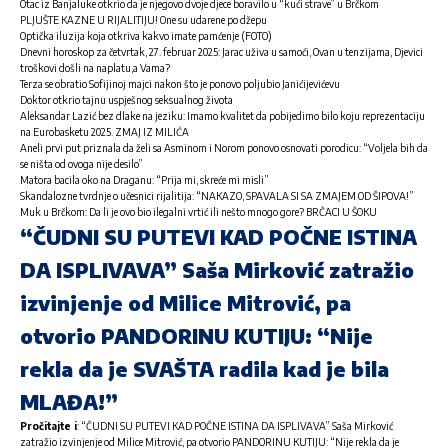
Otac iz Banjaluke otkrio da je njegovo dvoje djece boravilo u “kući strave” u Brčkom
PLJUŠTE KAZNE U RIJALITIJU! One su udarene po džepu
Optička iluzija koja otkriva kakvo imate pamćenje (FOTO)
Dnevni horoskop za četvrtak, 27. februar 2025: Jarac uživa u samoći, Ovan u tenzijama, Djevici
troškovi došli na naplatu,a Vama?
Terza se obratio Sofijinoj majci nakon što je ponovo poljubio Janićijevićevu
Doktor otkrio tajnu uspješnog seksualnog života
Aleksandar Lazić bez dlake na jeziku: Imamo kvalitet da pobijedimo bilo koju reprezentaciju
na Eurobasketu 2025. ZMAJ IZ MILIĆA
Aneli prvi put priznala da želi sa Asminom i Norom ponovo osnovati porodicu: “Voljela bih da
se ništa od ovoga nije desilo”
Matora bacila oko na Draganu: “Prija mi, skreće mi misli”
Skandalozne tvrdnje o učesnici rijalitija: “NAKAZO, SPAVALA SI SA ZMAJEM OD ŠIPOVA!”
Muk u Brčkom: Da li je ovo bio ilegalni vrtić ili nešto mnogo gore? BRČACI U ŠOKU
“ČUDNI SU PUTEVI KAD POČNE ISTINA
DA ISPLIVAVA” Saša Mirković zatražio
izvinjenje od Milice Mitrović, pa
otvorio PANDORINU KUTIJU: “Nije
rekla da je SVAŠTA radila kad je bila
MLAĐA!”
Pročitajte i
:
“ČUDNI SU PUTEVI KAD POČNE ISTINA DA ISPLIVAVA” Saša Mirković
zatražio izvinjenje od Milice Mitrović, pa otvorio PANDORINU KUTIJU: “Nije rekla da je