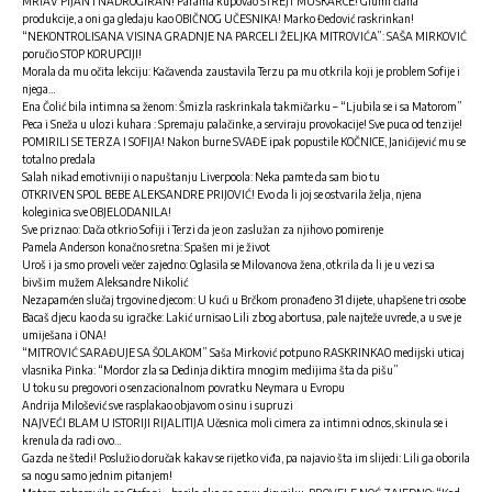
MRTAV PIJAN I NADROGIRAN! Parama kupovao STREJT MUŠKARCE! Glumi člana
produkcije, a oni ga gledaju kao OBIČNOG UČESNIKA! Marko Đedović raskrinkan!
“NEKONTROLISANA VISINA GRADNJE NA PARCELI ŽELJKA MITROVIĆA”: SAŠA MIRKOVIĆ
poručio STOP KORUPCIJI!
Morala da mu očita lekciju: Kačavenda zaustavila Terzu pa mu otkrila koji je problem Sofije i
njega…
Ena Čolić bila intimna sa ženom: Šmizla raskrinkala takmičarku – “Ljubila se i sa Matorom”
Peca i Sneža u ulozi kuhara : Spremaju palačinke, a serviraju provokacije! Sve puca od tenzije!
POMIRILI SE TERZA I SOFIJA! Nakon burne SVAĐE ipak popustile KOČNICE, Janićijević mu se
totalno predala
Salah nikad emotivniji o napuštanju Liverpoola: Neka pamte da sam bio tu
OTKRIVEN SPOL BEBE ALEKSANDRE PRIJOVIĆ! Evo da li joj se ostvarila želja, njena
koleginica sve OBJELODANILA!
Sve priznao: Dača otkrio Sofiji i Terzi da je on zaslužan za njihovo pomirenje
Pamela Anderson konačno sretna: Spašen mi je život
Uroš i ja smo proveli večer zajedno: Oglasila se Milovanova žena, otkrila da li je u vezi sa
bivšim mužem Aleksandre Nikolić
Nezapamćen slučaj trgovine djecom: U kući u Brčkom pronađeno 31 dijete, uhapšene tri osobe
Bacaš djecu kao da su igračke: Lakić urnisao Lili zbog abortusa, pale najteže uvrede, a u sve je
umiješana i ONA!
“MITROVIĆ SARAĐUJE SA ŠOLAKOM” Saša Mirković potpuno RASKRINKAO medijski uticaj
vlasnika Pinka: “Mordor zla sa Dedinja diktira mnogim medijima šta da pišu”
U toku su pregovori o senzacionalnom povratku Neymara u Evropu
Andrija Milošević sve rasplakao objavom o sinu i supruzi
NAJVEĆI BLAM U ISTORIJI RIJALITIJA Učesnica moli cimera za intimni odnos, skinula se i
krenula da radi ovo…
Gazda ne štedi! Poslužio doručak kakav se rijetko viđa, pa najavio šta im slijedi: Lili ga oborila
sa nogu samo jednim pitanjem!