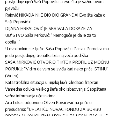
poslijednje riječi Saši Popoviću, a evo šta je važno ovom
pjevaču!
Rajović NIKADA NIJE BIO DIO GRANDA! Evo šta kaže o
Saši Popoviću!
DIJANA HRKALOVIĆ JE SKRIVALA DOKAZE ZA
UB*STVO Saša Mirković: “Nemoguće je da je za to
dobila…”
U ovoj bolnici se liječio Saša Popović u Parizu: Porodica mu
je do posljednjeg trenutka bila najveća podrška
SAŠA MIRKOVIĆ OTVORIO TIKTOK PROFIL UZ MOĆNU
PORUKU: “Vidim da vam se sviđa kad neko priča ISTINU”
(Video)
Katastrofalna situacija u Bijeloj kući: Gledaoci frapiran
Vanredna odluka Velikog šefa oko izbacivanja: Saopštena
važna informacija učesnicima
Aca Lukas odgovorio Oliveri Kovačević na priču o
presudama: “UPLATIĆU NOVAC FONDU ZA BORBU
PROTIV ALKOHOLIZMA I FONDU ZA LEGALIZACIJU …”