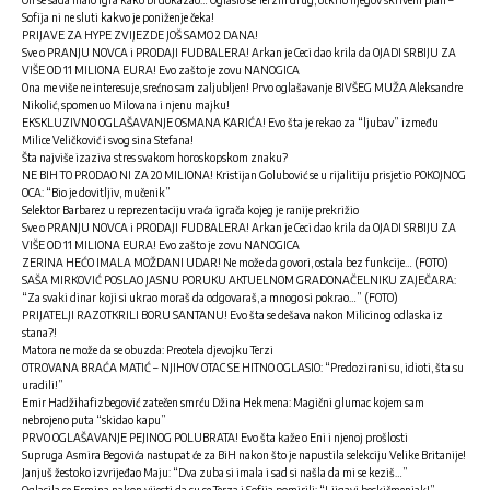
Sofija ni ne sluti kakvo je poniženje čeka!
PRIJAVE ZA HYPE ZVIJEZDE JOŠ SAMO 2 DANA!
Sve o PRANJU NOVCA i PRODAJI FUDBALERA! Arkan je Ceci dao krila da OJADI SRBIJU ZA
VIŠE OD 11 MILIONA EURA! Evo zašto je zovu NANOGICA
Ona me više ne interesuje, srećno sam zaljubljen! Prvo oglašavanje BIVŠEG MUŽA Aleksandre
Nikolić, spomenuo Milovana i njenu majku!
EKSKLUZIVNO OGLAŠAVANJE OSMANA KARIĆA! Evo šta je rekao za “ljubav” između
Milice Veličković i svog sina Stefana!
Šta najviše izaziva stres svakom horoskopskom znaku?
NE BIH TO PRODAO NI ZA 20 MILIONA! Kristijan Golubović se u rijalitiju prisjetio POKOJNOG
OCA: “Bio je dovitljiv, mučenik”
Selektor Barbarez u reprezentaciju vraća igrača kojeg je ranije prekrižio
Sve o PRANJU NOVCA i PRODAJI FUDBALERA! Arkan je Ceci dao krila da OJADI SRBIJU ZA
VIŠE OD 11 MILIONA EURA! Evo zašto je zovu NANOGICA
ZERINA HEĆO IMALA MOŽDANI UDAR! Ne može da govori, ostala bez funkcije… (FOTO)
SAŠA MIRKOVIĆ POSLAO JASNU PORUKU AKTUELNOM GRADONAČELNIKU ZAJEČARA:
“Za svaki dinar koji si ukrao moraš da odgovaraš, a mnogo si pokrao…” (FOTO)
PRIJATELJI RAZOTKRILI BORU SANTANU! Evo šta se dešava nakon Milicinog odlaska iz
stana?!
Matora ne može da se obuzda: Preotela djevojku Terzi
OTROVANA BRAĆA MATIĆ – NJIHOV OTAC SE HITNO OGLASIO: “Predozirani su, idioti, šta su
uradili!”
Emir Hadžihafizbegović zatečen smrću Džina Hekmena: Magični glumac kojem sam
nebrojeno puta “skidao kapu”
PRVO OGLAŠAVANJE PEJINOG POLUBRATA! Evo šta kaže o Eni i njenoj prošlosti
Supruga Asmira Begovića nastupat će za BiH nakon što je napustila selekciju Velike Britanije!
Janjuš žestoko izvrijeđao Maju: “Dva zuba si imala i sad si našla da mi se keziš…”
Oglasila se Ermina nakon vijesti da su se Terza i Sofija pomirili: “Ljigavi beskičmenjak!”