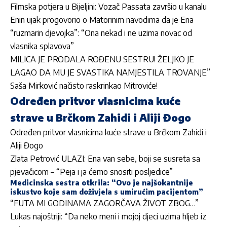
Filmska potjera u Bijeljini: Vozač Passata završio u kanalu
Enin ujak progovorio o Matorinim navodima da je Ena
“ruzmarin djevojka”: “Ona nekad i ne uzima novac od
vlasnika splavova”
MILICA JE PRODALA ROĐENU SESTRU! ŽELJKO JE
LAGAO DA MU JE SVASTIKA NAMJESTILA TROVANJE”
Saša Mirković načisto raskrinkao Mitroviće!
Određen pritvor vlasnicima kuće
strave u Brčkom Zahidi i Aliji Đogo
Određen pritvor vlasnicima kuće strave u Brčkom Zahidi i
Aliji Đogo
Zlata Petrović ULAZI: Ena van sebe, boji se susreta sa
pjevačicom – “Peja i ja ćemo snositi posljedice”
Medicinska sestra otkrila: “Ovo je najšokantnije
iskustvo koje sam doživjela s umirućim pacijentom”
“FUTA MI GODINAMA ZAGORČAVA ŽIVOT ZBOG…”
Lukas najoštriji: “Da neko meni i mojoj djeci uzima hljeb iz