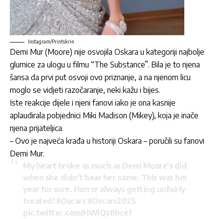
Instagram/Printskrin
Demi Mur
(Moore) nije osvojila Oskara u kategoriji najbolje
glumice za ulogu u filmu “The Substance”. Bila je to njena
šansa da prvi put osvoji ovo priznanje, a na njenom licu
moglo se vidjeti razočaranje, neki kažu i bijes.
Iste reakcije dijele i njeni fanovi iako je ona kasnije
aplaudirala pobjednici Miki Madison (Mikey), koja je inače
njena prijateljica.
– Ovo je najveća krađa u historiji Oskara – poručili su fanovi
Demi Mur.
My heart broke as much as Demi Moore’s did
when she didn’t hear her name. This was her
year for sure. Horror always getting unfairly
treated!
#Oscars
#Oscars2025
pic.twitter.com/HWlQzBbcef