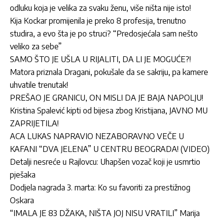
odluku koja je velika za svaku ženu, više ništa nije isto!
Kija Kockar promijenila je preko 8 profesija, trenutno
studira, a evo šta je po struci? “Predosjećala sam nešto
veliko za sebe”
SAMO ŠTO JE UŠLA U RIJALITI, DA LI JE MOGUĆE?!
Matora priznala Dragani, pokušale da se sakriju, pa kamere
uhvatile trenutak!
PREŠAO JE GRANICU, ON MISLI DA JE BAJA NAPOLJU!
Kristina Spalević kipti od bijesa zbog Kristijana, JAVNO MU
ZAPRIJETILA!
ACA LUKAS NAPRAVIO NEZABORAVNO VEČE U
KAFANI “DVA JELENA” U CENTRU BEOGRADA! (VIDEO)
Detalji nesreće u Rajlovcu: Uhapšen vozač koji je usmrtio
pješaka
Dodjela nagrada 3. marta: Ko su favoriti za prestižnog
Oskara
“IMALA JE 83 DŽAKA, NIŠTA JOJ NISU VRATILI” Marija