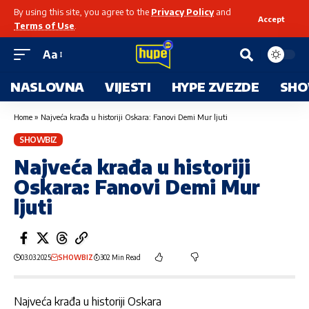
By using this site, you agree to the
Privacy Policy
and
Accept
Terms of Use
.
Aa
NASLOVNA
VIJESTI
HYPE ZVEZDE
SHO
Home
»
Najveća krađa u historiji Oskara: Fanovi Demi Mur ljuti
SHOWBIZ
Najveća krađa u historiji
Oskara: Fanovi Demi Mur
ljuti
03.03.2025
SHOWBIZ
302 Min Read
Najveća krađa u historiji Oskara