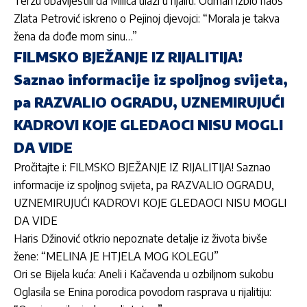
Terzu obavijestili da Milica ulazi u rijaliti: Odmah izbio haos
Zlata Petrović iskreno o Pejinoj djevojci: “Morala je takva
žena da dođe mom sinu…”
FILMSKO BJEŽANJE IZ RIJALITIJA!
Saznao informacije iz spoljnog svijeta,
pa RAZVALIO OGRADU, UZNEMIRUJUĆI
KADROVI KOJE GLEDAOCI NISU MOGLI
DA VIDE
Pročitajte i: FILMSKO BJEŽANJE IZ RIJALITIJA! Saznao
informacije iz spoljnog svijeta, pa RAZVALIO OGRADU,
UZNEMIRUJUĆI KADROVI KOJE GLEDAOCI NISU MOGLI
DA VIDE
Haris Džinović otkrio nepoznate detalje iz života bivše
žene: “MELINA JE HTJELA MOG KOLEGU”
Ori se Bijela kuća: Aneli i Kačavenda u ozbiljnom sukobu
Oglasila se Enina porodica povodom rasprava u rijalitiju: