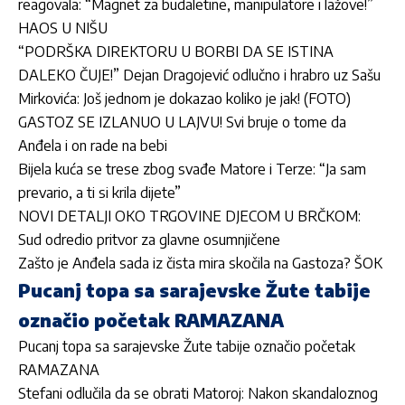
reagovala: “Magnet za budaletine, manipulatore i lažove!”
HAOS U NIŠU
“PODRŠKA DIREKTORU U BORBI DA SE ISTINA
DALEKO ČUJE!” Dejan Dragojević odlučno i hrabro uz Sašu
Mirkovića: Još jednom je dokazao koliko je jak! (FOTO)
GASTOZ SE IZLANUO U LAJVU! Svi bruje o tome da
Anđela i on rade na bebi
Bijela kuća se trese zbog svađe Matore i Terze: “Ja sam
prevario, a ti si krila dijete”
NOVI DETALJI OKO TRGOVINE DJECOM U BRČKOM:
Sud odredio pritvor za glavne osumnjičene
Zašto je Anđela sada iz čista mira skočila na Gastoza? ŠOK
Pucanj topa sa sarajevske Žute tabije
označio početak RAMAZANA
Pucanj topa sa sarajevske Žute tabije označio početak
RAMAZANA
Stefani odlučila da se obrati Matoroj: Nakon skandaloznog