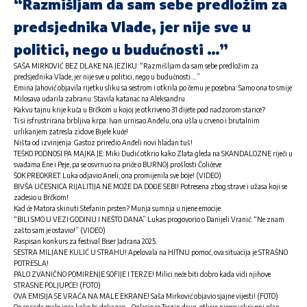
“Razmišljam da sam sebe predložim za
predsjednika Vlade, jer nije sve u
politici, nego u budućnosti …”
SAŠA MIRKOVIĆ BEZ DLAKE NA JEZIKU: “Razmišljam da sam sebe predložim za
predsjednika Vlade, jer nije sve u politici, nego u budućnosti …”
Emina Jahović objavila rijetku sliku sa sestrom i otkrila po čemu je posebna: Samo ona to smije
Milosava udarila zabranu: Stavila katanac na Aleksandru
Kakvu tajnu krije kuća u Brčkom u kojoj je otkriveno 31 dijete pod nadzorom starice?
Ti si isfrustrirana brbljiva krpa: Ivan urnisao Anđelu, ona ušla u crveno i brutalnim
urlikanjem zatresla zidove Bijele kuće!
Ništa od izvinjenja: Gastoz priredio Anđeli novi hladan tuš!
TEŠKO PODNOSI PA MAJKA JE: Miki Dudić otkrio kako Zlata gleda na SKANDALOZNE riječi u
svađama Ene i Peje, pa se osvrnuo na priče o BURNOJ prošlosti Čolićeve
ŠOK PREOKRET: Luka odjavio Aneli, ona promijenila sve boje! (VIDEO)
BIVŠA UČESNICA RIJALITIJA NE MOŽE DA DOĐE SEBI! Potresena zbog strave i užasa koji se
zadesio u Brčkom!
Kad će Matora skinuti Stefanin prsten? Munja sumnja u njene emocije
“BILI SMO U VEZI GODINU I NEŠTO DANA” Lukas progovorio o Danijeli Vranić: “Ne znam
zašto sam je ostavio!” (VIDEO)
Raspisan konkurs za festival Biser Jadrana 2025.
SESTRA MILJANE KULIĆ U STRAHU! Apelovala na HITNU pomoć, ova situacija je STRAŠNO
POTRESLA!
PALO ZVANIČNO POMIRENJE SOFIJE I TERZE! Milici neće biti dobro kada vidi njihove
STRASNE POLJUPCE! (FOTO)
OVA EMISIJA SE VRAĆA NA MALE EKRANE! Saša Mirković objavio sjajne vijesti! (FOTO)
On se sada malo igra kako bi dokazao… Oglasio se Terzin drug, otkrio njegov skriveni plan –