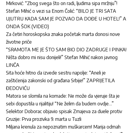
Mirković: “Zbog svega što on radi, ljudima sipa mržnju”!
Stefan Mihić o vezi sa Enom Čolić: “BILO JE TRI SATA
UJUTRU KADA SAM JE POZVAO DA DOĐE U HOTEL!” A
ONDA ŠOK (VIDEO)
Za četiri horoskopska znaka početak marta donosi nove
životne priče
“SRAMOTA ME JE ŠTO SAM BIO DIO ZADRUGE I PINKA!
Ništa dobro mi nisu donijeli!” Stefan Mihić nakon javnog
LINČA
Sita hoće hitno da izvede sestru napolje: “Aneli je
zaštićenija zakonski od građana Srbije!” ZAPRIJETILA
ĐEDOVIĆU
Matora se slomila na komade: Ne može da vjeruje šta je
sebi dopustila u rijalitiju! “Ne želim da budem ovdje…”
Selektor Doborac objavio spisak Zmajeva za duele protiv
Gruzije: Prva prozivka 9. marta u Tuzli
Miljana krenula za nepoznatim muškarcem! Marija odmah