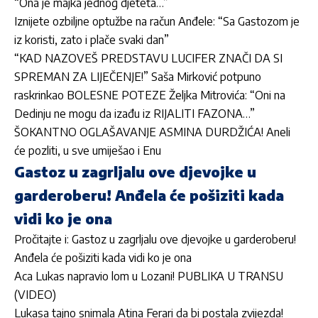
“Ona je majka jednog djeteta…”
Iznijete ozbiljne optužbe na račun Anđele: “Sa Gastozom je
iz koristi, zato i plače svaki dan”
“KAD NAZOVEŠ PREDSTAVU LUCIFER ZNAČI DA SI
SPREMAN ZA LIJEČENJE!” Saša Mirković potpuno
raskrinkao BOLESNE POTEZE Željka Mitrovića: “Oni na
Dedinju ne mogu da izađu iz RIJALITI FAZONA…”
ŠOKANTNO OGLAŠAVANJE ASMINA DURDŽIĆA! Aneli
će pozliti, u sve umiješao i Enu
Gastoz u zagrljalu ove djevojke u
garderoberu! Anđela će pošiziti kada
vidi ko je ona
Pročitajte i:
Gastoz u zagrljalu ove djevojke u garderoberu!
Anđela će pošiziti kada vidi ko je ona
Aca Lukas napravio lom u Lozani! PUBLIKA U TRANSU
(VIDEO)
Lukasa tajno snimala Atina Ferari da bi postala zvijezda!