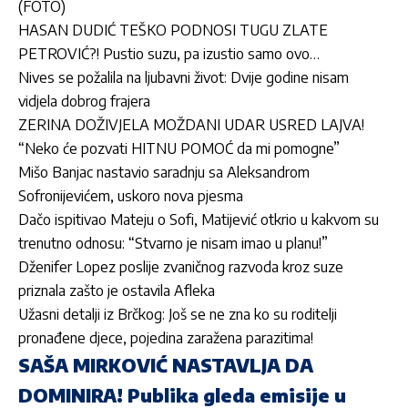
(FOTO)
HASAN DUDIĆ TEŠKO PODNOSI TUGU ZLATE
PETROVIĆ?! Pustio suzu, pa izustio samo ovo…
Nives se požalila na ljubavni život: Dvije godine nisam
vidjela dobrog frajera
ZERINA DOŽIVJELA MOŽDANI UDAR USRED LAJVA!
“Neko će pozvati HITNU POMOĆ da mi pomogne”
Mišo Banjac nastavio saradnju sa Aleksandrom
Sofronijevićem, uskoro nova pjesma
Dačo ispitivao Mateju o Sofi, Matijević otkrio u kakvom su
trenutno odnosu: “Stvarno je nisam imao u planu!”
Dženifer Lopez poslije zvaničnog razvoda kroz suze
priznala zašto je ostavila Afleka
Užasni detalji iz Brčkog: Još se ne zna ko su roditelji
pronađene djece, pojedina zaražena parazitima!
SAŠA MIRKOVIĆ NASTAVLJA DA
DOMINIRA! Publika gleda emisije u