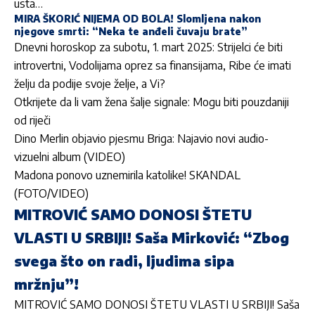
usta…
MIRA ŠKORIĆ NIJEMA OD BOLA! Slomljena nakon
njegove smrti: “Neka te anđeli čuvaju brate”
Dnevni horoskop za subotu, 1. mart 2025: Strijelci će biti
introvertni, Vodolijama oprez sa finansijama, Ribe će imati
želju da podije svoje želje, a Vi?
Otkrijete da li vam žena šalje signale: Mogu biti pouzdaniji
od riječi
Dino Merlin objavio pjesmu Briga: Najavio novi audio-
vizuelni album (VIDEO)
Madona ponovo uznemirila katolike! SKANDAL
(FOTO/VIDEO)
MITROVIĆ SAMO DONOSI ŠTETU
VLASTI U SRBIJI! Saša Mirković: “Zbog
svega što on radi, ljudima sipa
mržnju”!
MITROVIĆ SAMO DONOSI ŠTETU VLASTI U SRBIJI! Saša