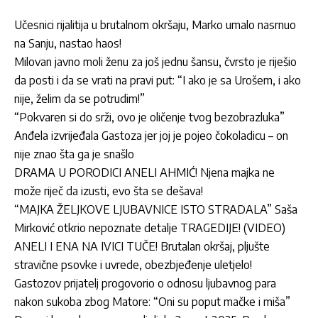
Učesnici rijalitija u brutalnom okršaju, Marko umalo nasrnuo
na Sanju, nastao haos!
Milovan javno moli ženu za još jednu šansu, čvrsto je riješio
da posti i da se vrati na pravi put: “I ako je sa Urošem, i ako
nije, želim da se potrudim!”
“Pokvaren si do srži, ovo je oličenje tvog bezobrazluka”
Anđela izvrijeđala Gastoza jer joj je pojeo čokoladicu – on
nije znao šta ga je snašlo
DRAMA U PORODICI ANELI AHMIĆ! Njena majka ne
može riječ da izusti, evo šta se dešava!
“MAJKA ŽELJKOVE LJUBAVNICE ISTO STRADALA” Saša
Mirković otkrio nepoznate detalje TRAGEDIJE! (VIDEO)
ANELI I ENA NA IVICI TUČE! Brutalan okršaj, pljušte
stravične psovke i uvrede, obezbjeđenje uletjelo!
Gastozov prijatelj progovorio o odnosu ljubavnog para
nakon sukoba zbog Matore: “Oni su poput mačke i miša”