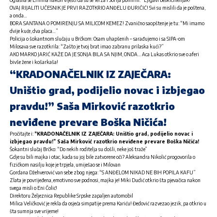
OVAJ RIJALITI UČESNIK JE PRVI RAZOTKRIO ANĐELU ĐURIČIĆ! Svi su mislili da je poštena,
a onda…
BORA SANTANA O POMIRENJU SA MILICOM KEMEZ! Zvanično saopštenje je tu: “Mi imamo
dvije kuće, dva placa…”
Policija o šokantnom slučaju u Brčkom: Osam uhapšenih – sarađujemo i sa SIPA-om
Milosava sve razotkrila: “Zašto je tvoj brat imao zabranu prilaska kući?”
AKO MARKO JARIĆ KAŽE DA JE SONJA BILA SA NJIM, ONDA… Aca Lukas otkrio sve o aferi
bivše žene i košarkaša!
“KRADONAČELNIK IZ ZAJEČARA:
Uništio grad, podijelio novac i izbjegao
pravdu!” Saša Mirković razotkrio
neviđene prevare Boška Ničića!
Pročitajte i:
“KRADONAČELNIK IZ ZAJEČARA: Uništio grad, podijelio novac i
izbjegao pravdu!” Saša Mirković razotkrio neviđene prevare Boška Ničića!
Šokantni slučaj Brčko: “Do nekih roditelja su došli, neke još traže”
Gdje su bili majka i otac, kada su joj bile zatvorene oči? Aleksandra Nikolić progovorila o
fizičkom nasilju koje je trpjela, umiješao se i Milovan
Gordana Džehverović van sebe zbog njega: “S ANĐELOM NIKAD NE BIH POPILA KAFU”
Zlata je povrijeđena, emotivno sve podnosi, majka je! Miki Dudić otkrio šta pjevačica nakon
svega misli o Eni Čolić!
Direktoru Željeznica Republike Srpske zapaljen automobil
Milica Veličković je rekla da osjeća simpatije prema Kariću! Đedović razvezao jezik, pa otkrio u
šta sumnja sve vrijeme!