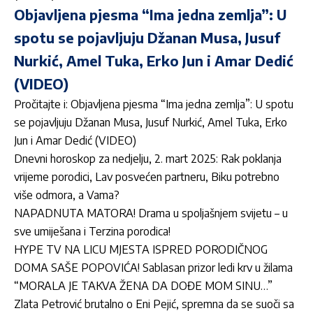
Objavljena pjesma “Ima jedna zemlja”: U
spotu se pojavljuju Džanan Musa, Jusuf
Nurkić, Amel Tuka, Erko Jun i Amar Dedić
(VIDEO)
Pročitajte i:
Objavljena pjesma “Ima jedna zemlja”: U spotu
se pojavljuju Džanan Musa, Jusuf Nurkić, Amel Tuka, Erko
Jun i Amar Dedić (VIDEO)
Dnevni horoskop za nedjelju, 2. mart 2025: Rak poklanja
vrijeme porodici, Lav posvećen partneru, Biku potrebno
više odmora, a Vama?
NAPADNUTA MATORA! Drama u spoljašnjem svijetu – u
sve umiješana i Terzina porodica!
HYPE TV NA LICU MJESTA ISPRED PORODIČNOG
DOMA SAŠE POPOVIĆA! Sablasan prizor ledi krv u žilama
“MORALA JE TAKVA ŽENA DA DOĐE MOM SINU…”
Zlata Petrović brutalno o Eni Pejić, spremna da se suoči sa