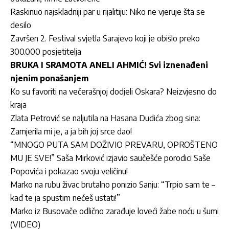
Raskinuo najskladniji par u rijalitiju: Niko ne vjeruje šta se
desilo
Završen 2. Festival svjetla Sarajevo koji je obišlo preko
300.000 posjetitelja
BRUKA I SRAMOTA ANELI AHMIĆ! Svi iznenađeni
njenim ponašanjem
Ko su favoriti na večerašnjoj dodjeli Oskara? Neizvjesno do
kraja
Zlata Petrović se naljutila na Hasana Dudića zbog sina:
Zamjerila mi je, a ja bih joj srce dao!
“MNOGO PUTA SAM DOŽIVIO PREVARU, OPROŠTENO
MU JE SVE!” Saša Mirković izjavio saučešće porodici Saše
Popovića i pokazao svoju veličinu!
Marko na rubu živac brutalno ponizio Sanju: “Trpio sam te –
kad te ja spustim nećeš ustati!”
Marko iz Busovače odlično zarađuje loveći žabe noću u šumi
(VIDEO)