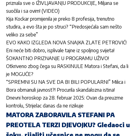
priznala sve o IŽIVLJAVANJU PRODUKCIJE, Miljana se
suočila i sa ovim! (VIDEO)
Kija Kockar promijenila je preko 8 profesija, trenutno
studira, a evo šta je po struci? “Predosjećala sam nešto
veliko za sebe”
EVO KAKO IZGLEDA NOVA SNAJKA ZLATE PETROVIĆ!
Eni neće biti dobro, isplivale tajne iz spoljnog svijeta!
ŠOKANTNO PRIZNANJE U PROGRAMU UŽIVO!
Otkriveno zbog čega su RASKINULE Matora i Stefani, da li
je MOGUĆE?
“SPREMNI SU NA SVE DA BI BILI POPULARNI” Milica i
Bora obmanuli javnost?! Procurila skandalozna istina!
Dnevni horoskop za 28. februar 2025: Ovan da preuzme
kontrolu, Strijelac danas da ne rizikuje
MATORA ZABORAVILA STEFANI PA
PREOTELA TERZI DJEVOJKU? Gledaoci u
šoku, rijaliti učesnice ne mogu da se