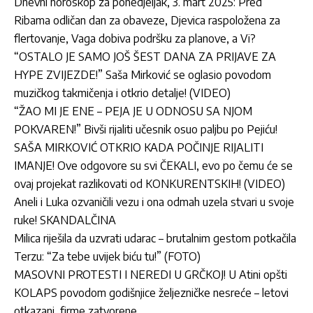
Dnevni horoskop za ponedjeljak, 3. mart 2025: Pred
Ribama odličan dan za obaveze, Djevica raspoložena za
flertovanje, Vaga dobiva podršku za planove, a Vi?
“OSTALO JE SAMO JOŠ ŠEST DANA ZA PRIJAVE ZA
HYPE ZVIJEZDE!” Saša Mirković se oglasio povodom
muzičkog takmičenja i otkrio detalje! (VIDEO)
“ŽAO MI JE ENE – PEJA JE U ODNOSU SA NJOM
POKVAREN!” Bivši rijaliti učesnik osuo paljbu po Pejiću!
SAŠA MIRKOVIĆ OTKRIO KADA POČINJE RIJALITI
IMANJE! Ove odgovore su svi ČEKALI, evo po čemu će se
ovaj projekat razlikovati od KONKURENTSKIH! (VIDEO)
Aneli i Luka ozvaničili vezu i ona odmah uzela stvari u svoje
ruke! SKANDALČINA
Milica riješila da uzvrati udarac – brutalnim gestom potkačila
Terzu: “Za tebe uvijek biću tu!” (FOTO)
MASOVNI PROTESTI I NEREDI U GRČKOJ! U Atini opšti
KOLAPS povodom godišnjice željezničke nesreće – letovi
otkazani, firme zatvorene