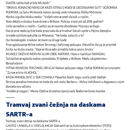
SVAŠTA radila kad je bila MLAĐA!”
“BRAVO, KONAČNO NEKO DA KAŽE ISTINU O KOJOJ SE DECENIJAMA ŠUTI” OGROMNA
PODRŠKA za Sašu Mirkovića nakon javnog raskrinkavanja Željka Mitrovića
Marko izgubio blisku osobu: “Vidjeli smo se pred ulazak u rijaliti…”
Novi detalji o slučaju kuće strave u Brčkom: Policija znala još od 2018. godine?
Ušla vanredno u rijaliti – Gastoz joj se najviše obradovao: Poznaju se dugo…
Ovo je prva reakcija Ene kada je saznala da je trudna! Sve oči uprte u Pejinu djevojku
Iznijete ozbiljne optužbe za Milovana: “Ne treba zalaziti u to”
Ovi horoskopski znakovi ne mare za druge ljude
Prvo oglašavanje Milice nakon Terzinog i Sofijinog poljupca: Potvrdila šta joj je prioritet
Anita na stubu srama: “Kaje se što je sebi priredila takvu javnu bruku”
MUNJEZ DOŽIVIO NERVNI SLOM ZBOG MATORE: Haos u rijalitiju! SKANDAL
Tužilaštvo se oglasilo nakon pronalaska 31 djeteta u Brčkom: Među uhapšenima i
Banjalučanin
HITNA REAKCIJA TERZINOG DRUGA! Nakon poljupca njega i Sofije ŠOKIRAO priznanjem:
“Za sve je kriv ALKOHOL”
RADA MANOJLOVIĆ U ŠOK IZDANJU! Pjevačica bosih nogu izašla pred medije!
Terzina porodica trenutno ne može da vidi malu Barbaru – Milica Veličković u dogovoru s njim
donijela ovu odluku
“Anđelo je najgori” Mama Džehva brutalno isprozivala Teodorine bivše momke
Tramvaj zvani čežnja na daskama
SARTR-a
Tramvaj zvani čežnja na daskama SARTR-a
GASTOZ I ANĐELA U VRELOJ AKCIJI! Dohvatili se na kuhinjskom elementu! (FOTO)