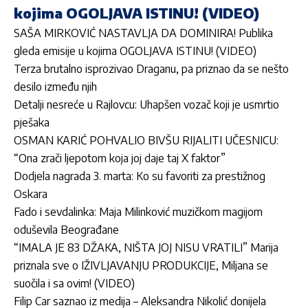
kojima OGOLJAVA ISTINU! (VIDEO)
SAŠA MIRKOVIĆ NASTAVLJA DA DOMINIRA! Publika
gleda emisije u kojima OGOLJAVA ISTINU! (VIDEO)
Terza brutalno isprozivao Draganu, pa priznao da se nešto
desilo između njih
Detalji nesreće u Rajlovcu: Uhapšen vozač koji je usmrtio
pješaka
OSMAN KARIĆ POHVALIO BIVŠU RIJALITI UČESNICU:
“Ona zrači ljepotom koja joj daje taj X faktor”
Dodjela nagrada 3. marta: Ko su favoriti za prestižnog
Oskara
Fado i sevdalinka: Maja Milinković muzičkom magijom
oduševila Beograđane
“IMALA JE 83 DŽAKA, NIŠTA JOJ NISU VRATILI” Marija
priznala sve o IŽIVLJAVANJU PRODUKCIJE, Miljana se
suočila i sa ovim! (VIDEO)
Filip Car saznao iz medija – Aleksandra Nikolić donijela