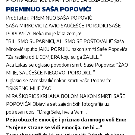
PREMINUO SAŠA POPOVIĆ!
Pročitajte i:
PREMINUO SAŠA POPOVIĆ!
SAŠA MIRKOVIĆ IZJAVIO SAUČEŠĆE PORODICI SAŠE
POPOVIĆA: Neka mu je laka zemlja!
“BILI SMO SUPARNICI, ALI SMO SE POŠTOVALI!” Saša
Mirković uputio JAKU PORUKU nakon smrti Saše Popovića:
“Za razliku od LICEMJERA koju su ga ŽALILI…”
Aca Lukas se oglasio povodom smrti Saše Popovića: “ŽAO
MI JE, SAUČEŠĆE NJEGOVOJ PORODICI…”
Oglasio se Miroslav Ilić nakon smrti Saše Popovića:
“ISKRENO MI JE ŽAO!”
MIRA ŠKORIĆ SKRHANA BOLOM NAKON SMRTI SAŠE
POPOVIĆA! Objavila set zajedničkih fotografija uz
potresan opis: “Dragi Sale, hvala Vam…”
Peju obuzele emocije i priznao da mnogo voli Enu:
“S njene strane se vidi emocija, ne bi …”