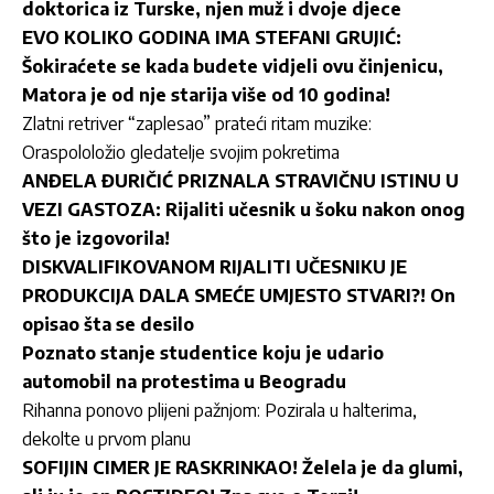
doktorica iz Turske, njen muž i dvoje djece
EVO KOLIKO GODINA IMA STEFANI GRUJIĆ:
Šokiraćete se kada budete vidjeli ovu činjenicu,
Matora je od nje starija više od 10 godina!
Zlatni retriver “zaplesao” prateći ritam muzike:
Oraspololožio gledatelje svojim pokretima
ANĐELA ĐURIČIĆ PRIZNALA STRAVIČNU ISTINU U
VEZI GASTOZA: Rijaliti učesnik u šoku nakon onog
što je izgovorila!
DISKVALIFIKOVANOM RIJALITI UČESNIKU JE
PRODUKCIJA DALA SMEĆE UMJESTO STVARI?! On
opisao šta se desilo
Poznato stanje studentice koju je udario
automobil na protestima u Beogradu
Rihanna ponovo plijeni pažnjom: Pozirala u halterima,
dekolte u prvom planu
SOFIJIN CIMER JE RASKRINKAO! Želela je da glumi,