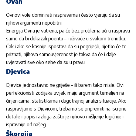
Ovan
Ovnovi vole dominirati raspravama i često vjeruju da su
njihovi argumenti nepobitni.
Energija Ovna je vatrena, pa će bez problema ući u raspravu
samo da bi dokazali poentu – i uživaće u svakom trenutku.
Čak i ako se kasnije ispostavi da su pogriješili, rijetko će to
priznati, njihova samouvjerenost je takva da će i dalje
uvjeravati sve oko sebe da su u pravu.
Djevica
Djevice jednostavno ne griješe – ili barem tako misle. Ovi
perfekcionisti zodijaka uvijek imaju argument temeljen na
činjenicama, statistikama i dugotrajnoj analizi situacije. Ako
raspravljamo s Djevicom, trebamo se pripremiti na iscrpne
detalje i popis razloga zašto je njihovo mišljenje logičnije i
ispravnije od našeg.
Škorpija