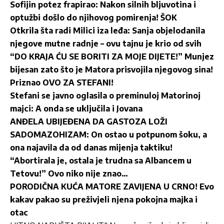
Sofijin potez frapirao: Nakon silnih bljuvotina i
optužbi došlo do njihovog pomirenja! ŠOK
Otkrila šta radi Milici iza leđa: Sanja objelodanila
njegove mutne radnje – ovu tajnu je krio od svih
“DO KRAJA ĆU SE BORITI ZA MOJE DIJETE!” Munjez
bijesan zato što je Matora prisvojila njegovog sina!
Priznao OVO ZA STEFANI!
Stefani se javno oglasila o preminuloj Matorinoj
majci: A onda se uključila i Jovana
ANĐELA UBIJEĐENA DA GASTOZA LOŽI
SADOMAZOHIZAM: On ostao u potpunom šoku, a
ona najavila da od danas mijenja taktiku!
“Abortirala je, ostala je trudna sa Albancem u
Tetovu!” Ovo niko nije znao…
PORODIČNA KUĆA MATORE ZAVIJENA U CRNO! Evo
kakav pakao su preživjeli njena pokojna majka i
otac