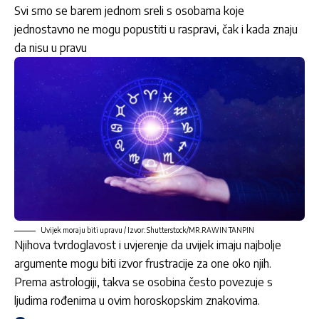
Svi smo se barem jednom sreli s osobama koje
jednostavno ne mogu popustiti u raspravi, čak i kada znaju
da nisu u pravu
Uvijek moraju biti upravu / Izvor: Shutterstock/MR.RAWIN TANPIN
Njihova tvrdoglavost i uvjerenje da uvijek imaju najbolje
argumente
mogu biti izvor frustracije za one oko njih.
Prema astrologiji, takva se osobina često povezuje s
ljudima rođenima u ovim horoskopskim znakovima.