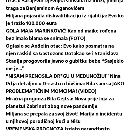
Užas u Sarajevu: Djevojka silovana na Ilidži, policija
traga za Benjaminom Aganovićem
Miljana pojasnila diskvalifikaciju iz rijalitija: Evo ko
je tražio 100.000 eura
GOLA MAJA MARINKOVIĆ! Kao od majke rođena –
bez imalo blama se snimala (FOTO)
Oglasio se Anđelin otac: Evo kako posmatra na
njen raskid sa Gastozom! Dotakao se i Stanislava
Stanija progovorila javno o gubitku bebe “Sasjeklo
me je…”
“NISAM PRENOSILA DR*GU U MEĐUNOŽJU!” Nina
Prlja detaljno u D-castu o bivšima: Bila sam sa JAKO
PROBLEMATIČNIM MOMCIMA! (VIDEO)
Mračna prognoza Bila Gejtsa: Nova prijetnja za
planetu! Zabrinut zbog nove pandemije
Miljana se prepala za svoj život! Marija o incidentu
u njihovoj porodičnoj kući u Nišu
VREMENSKA PROGNOZA Izdato narandžasto