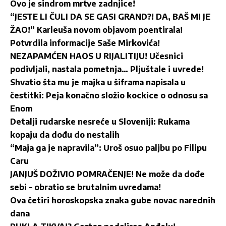
Ovo je sindrom mrtve zadnjice!
“JESTE LI ČULI DA SE GASI GRAND?! DA, BAŠ MI JE
ŽAO!” Karleuša novom objavom poentirala!
Potvrdila informacije Saše Mirkovića!
NEZAPAMĆEN HAOS U RIJALITIJU! Učesnici
podivljali, nastala pometnja… Pljuštale i uvrede!
Shvatio šta mu je majka u šiframa napisala u
čestitki: Peja konačno složio kockice o odnosu sa
Enom
Detalji rudarske nesreće u Sloveniji: Rukama
kopaju da dođu do nestalih
“Maja ga je napravila”: Uroš osuo paljbu po Filipu
Caru
JANJUŠ DOŽIVIO POMRAČENJE! Ne može da dođe
sebi – obratio se brutalnim uvredama!
Ova četiri horoskopska znaka gube novac narednih
dana