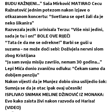
BUDU KAŽNJENI…” Saša Mirković MATIRAO Cecu
Ražnatović jednim potezom nakon izjave o
otkazanom koncertu: “Svetlana se opet žali da je
neko šikanira”
Razvezala jezik i urinisala Terzu: “Više nisi jedini,
sada je tu i on!” BOLE OVE RIJEČI
“Tata će da me se odrekne!” Barbi se guši u
suzama – ne može doći sebi: Doživjela nervni slom
zbog Kristijana
“Ja sam svoju misiju završio, nemam 30 godina…”
Lepi Mića donio zvaničnu odluku: “Čekam samo da
dobijem penziju”
Nakon vijesti da je Munjez dobio sina uslijedio šok:
Sumnja se da je otac ipak ovaj učesnik!
ISPLIVAO SNIMAK MELINE DŽINOVIĆ IZ MONAKA:
Evo kako zaista živi nakon razvoda od Harisa!
(VIDEO)