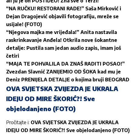
ali ju je on POSTIDEO! Zna sve o Terzi!
“NA RUČKU! RESTORANI RADE!” Saša Mirković i
Dejan Dragojević objavili fotografiju, mreže se
usijale! (FOTO)
“Njegova majka me vrijeđala!” Anita nastavila
raskrinkavanje Anđela! Otkrila nove šokantne
detalje: Pustila sam jedan audio zapis, imam još
četiri
“MAJA TE POHVALILA DA ZNAŠ RADITI POSAO!”
Zvezdan Slavnić ZANIJEMIO OD ŠOKA kad mu je
Deniz PRENIJELA DETALJE o kojima bruji BEOGRAD
OVA SVJETSKA ZVIJEZDA JE UKRALA
IDEJU OD MIRE ŠKORIĆ?! Sve
objelodanjeno (FOTO)
Pročitajte i:
OVA SVJETSKA ZVIJEZDA JE UKRALA
IDEJU OD MIRE ŠKORIĆ?! Sve objelodanjeno (FOTO)