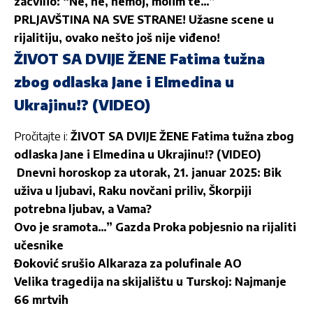
zacvilio: “Ne, ne, nemoj, molim te…”
PRLJAVŠTINA NA SVE STRANE! Užasne scene u
rijalitiju, ovako nešto još nije viđeno!
ŽIVOT SA DVIJE ŽENE Fatima tužna
zbog odlaska Jane i Elmedina u
Ukrajinu!? (VIDEO)
Pročitajte i:
ŽIVOT SA DVIJE ŽENE Fatima tužna zbog
odlaska Jane i Elmedina u Ukrajinu!? (VIDEO)
Dnevni horoskop za utorak, 21. januar 2025: Bik
uživa u ljubavi, Raku novčani priliv, Škorpiji
potrebna ljubav, a Vama?
Ovo je sramota…” Gazda Proka pobjesnio na rijaliti
učesnike
Đoković srušio Alkaraza za polufinale AO
Velika tragedija na skijalištu u Turskoj: Najmanje
66 mrtvih