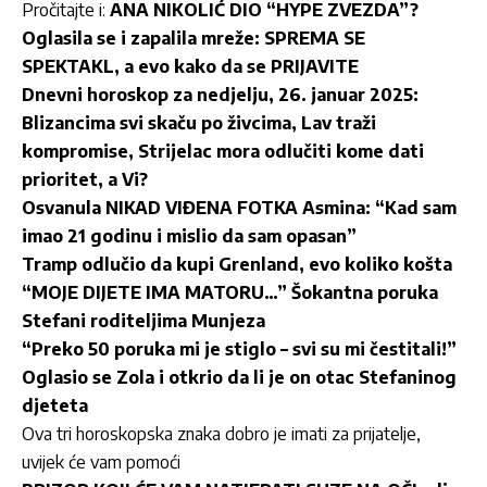
Pročitajte i:
ANA NIKOLIĆ DIO “HYPE ZVEZDA”?
Oglasila se i zapalila mreže: SPREMA SE
SPEKTAKL, a evo kako da se PRIJAVITE
Dnevni horoskop za nedjelju, 26. januar 2025:
Blizancima svi skaču po živcima, Lav traži
kompromise, Strijelac mora odlučiti kome dati
prioritet, a Vi?
Osvanula NIKAD VIĐENA FOTKA Asmina: “Kad sam
imao 21 godinu i mislio da sam opasan”
Tramp odlučio da kupi Grenland, evo koliko košta
“MOJE DIJETE IMA MATORU…” Šokantna poruka
Stefani roditeljima Munjeza
“Preko 50 poruka mi je stiglo – svi su mi čestitali!”
Oglasio se Zola i otkrio da li je on otac Stefaninog
djeteta
Ova tri horoskopska znaka dobro je imati za prijatelje,
uvijek će vam pomoći