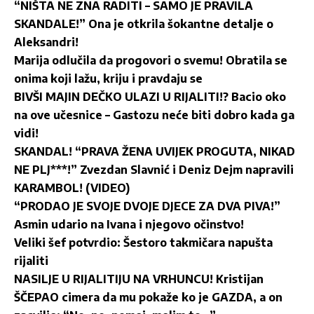
“NIŠTA NE ZNA RADITI – SAMO JE PRAVILA
SKANDALE!” Ona je otkrila šokantne detalje o
Aleksandri!
Marija odlučila da progovori o svemu! Obratila se
onima koji lažu, kriju i pravdaju se
BIVŠI MAJIN DEČKO ULAZI U RIJALITI!? Bacio oko
na ove učesnice – Gastozu neće biti dobro kada ga
vidi!
SKANDAL! “PRAVA ŽENA UVIJEK PROGUTA, NIKAD
NE PLJ***!” Zvezdan Slavnić i Deniz Dejm napravili
KARAMBOL! (VIDEO)
“PRODAO JE SVOJE DVOJE DJECE ZA DVA PIVA!”
Asmin udario na Ivana i njegovo očinstvo!
Veliki šef potvrdio: Šestoro takmičara napušta
rijaliti
NASILJE U RIJALITIJU NA VRHUNCU! Kristijan
ŠČEPAO cimera da mu pokaže ko je GAZDA, a on