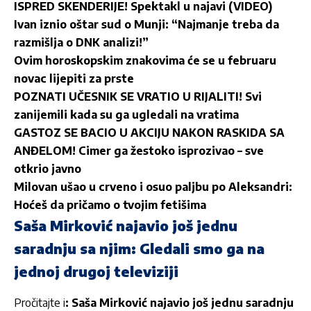
ISPRED SKENDERIJE! Spektakl u najavi (VIDEO)
Ivan iznio oštar sud o Munji: “Najmanje treba da
razmišlja o DNK analizi!”
Ovim horoskopskim znakovima će se u februaru
novac lijepiti za prste
POZNATI UČESNIK SE VRATIO U RIJALITI! Svi
zanijemili kada su ga ugledali na vratima
GASTOZ SE BACIO U AKCIJU NAKON RASKIDA SA
ANĐELOM! Cimer ga žestoko isprozivao – sve
otkrio javno
Milovan ušao u crveno i osuo paljbu po Aleksandri:
Hoćeš da pričamo o tvojim fetišima
Saša Mirković najavio još jednu
saradnju sa njim: Gledali smo ga na
jednoj drugoj televiziji
Pročitajte i
: Saša Mirković najavio još jednu saradnju