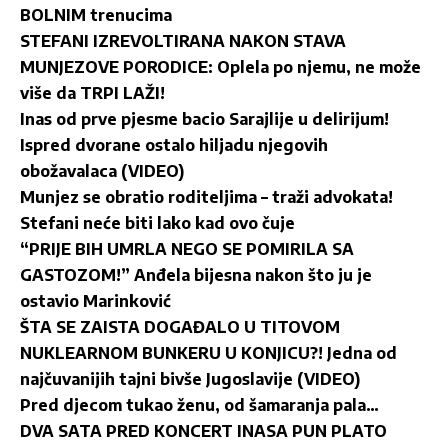
BOLNIM trenucima
STEFANI IZREVOLTIRANA NAKON STAVA
MUNJEZOVE PORODICE: Oplela po njemu, ne može
više da TRPI LAŽI!
Inas od prve pjesme bacio Sarajlije u delirijum!
Ispred dvorane ostalo hiljadu njegovih
obožavalaca (VIDEO)
Munjez se obratio roditeljima – traži advokata!
Stefani neće biti lako kad ovo čuje
“PRIJE BIH UMRLA NEGO SE POMIRILA SA
GASTOZOM!” Anđela bijesna nakon što ju je
ostavio Marinković
ŠTA SE ZAISTA DOGAĐALO U TITOVOM
NUKLEARNOM BUNKERU U KONJICU?! Jedna od
najčuvanijih tajni bivše Jugoslavije (VIDEO)
Pred djecom tukao ženu, od šamaranja pala…
DVA SATA PRED KONCERT INASA PUN PLATO