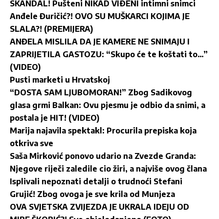
SKANDAL! Pušteni NIKAD VIÐENI intimni snimci
Anđele Đuričić?! OVO SU MUŠKARCI KOJIMA JE
SLALA?! (PREMIJERA)
ANĐELA MISLILA DA JE KAMERE NE SNIMAJU I
ZAPRIJETILA GASTOZU: “Skupo će te koštati to…”
(VIDEO)
Pusti marketi u Hrvatskoj
“DOSTA SAM LJUBOMORAN!” Zbog Sadikovog
glasa grmi Balkan: Ovu pjesmu je odbio da snimi, a
postala je HIT! (VIDEO)
Marija najavila spektakl: Procurila prepiska koja
otkriva sve
Saša Mirković ponovo udario na Zvezde Granda:
Njegove riječi zaledile cio žiri, a najviše ovog člana
Isplivali nepoznati detalji o trudnoći Stefani
Grujić! Zbog ovoga je sve krila od Munjeza
OVA SVJETSKA ZVIJEZDA JE UKRALA IDEJU OD