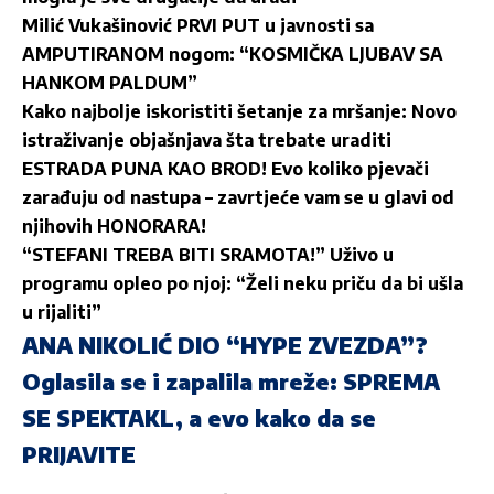
Milić Vukašinović PRVI PUT u javnosti sa
AMPUTIRANOM nogom: “KOSMIČKA LJUBAV SA
HANKOM PALDUM”
Kako najbolje iskoristiti šetanje za mršanje: Novo
istraživanje objašnjava šta trebate uraditi
ESTRADA PUNA KAO BROD! Evo koliko pjevači
zarađuju od nastupa – zavrtjeće vam se u glavi od
njihovih HONORARA!
“STEFANI TREBA BITI SRAMOTA!” Uživo u
programu opleo po njoj: “Želi neku priču da bi ušla
u rijaliti”
ANA NIKOLIĆ DIO “HYPE ZVEZDA”?
Oglasila se i zapalila mreže: SPREMA
SE SPEKTAKL, a evo kako da se
PRIJAVITE