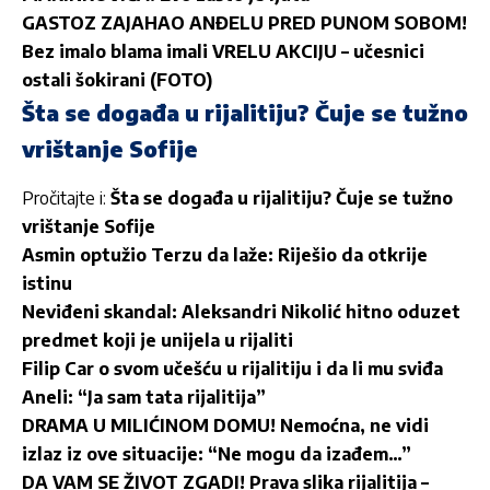
GASTOZ ZAJAHAO ANĐELU PRED PUNOM SOBOM!
Bez imalo blama imali VRELU AKCIJU – učesnici
ostali šokirani (FOTO)
Šta se događa u rijalitiju? Čuje se tužno
vrištanje Sofije
Pročitajte i:
Šta se događa u rijalitiju? Čuje se tužno
vrištanje Sofije
Asmin optužio Terzu da laže: Riješio da otkrije
istinu
Neviđeni skandal: Aleksandri Nikolić hitno oduzet
predmet koji je unijela u rijaliti
Filip Car o svom učešću u rijalitiju i da li mu sviđa
Aneli: “Ja sam tata rijalitija”
DRAMA U MILIĆINOM DOMU! Nemoćna, ne vidi
izlaz iz ove situacije: “Ne mogu da izađem…”
DA VAM SE ŽIVOT ZGADI! Prava slika rijalitija –