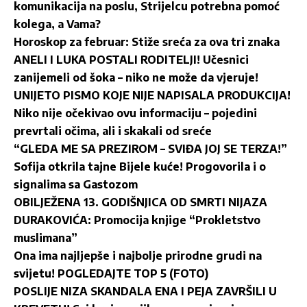
komunikacija na poslu, Strijelcu potrebna pomoć
kolega, a Vama?
Horoskop za februar: Stiže sreća za ova tri znaka
ANELI I LUKA POSTALI RODITELJI! Učesnici
zanijemeli od šoka – niko ne može da vjeruje!
UNIJETO PISMO KOJE NIJE NAPISALA PRODUKCIJA!
Niko nije očekivao ovu informaciju – pojedini
prevrtali očima, ali i skakali od sreće
“GLEDA ME SA PREZIROM – SVIĐA JOJ SE TERZA!”
Sofija otkrila tajne Bijele kuće! Progovorila i o
signalima sa Gastozom
OBILJEŽENA 13. GODIŠNJICA OD SMRTI NIJAZA
DURAKOVIĆA: Promocija knjige “Prokletstvo
muslimana”
Ona ima najljepše i najbolje prirodne grudi na
svijetu! POGLEDAJTE TOP 5 (FOTO)
POSLIJE NIZA SKANDALA ENA I PEJA ZAVRŠILI U