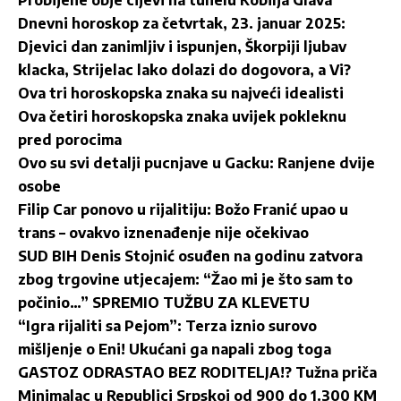
Dnevni horoskop za četvrtak, 23. januar 2025:
Djevici dan zanimljiv i ispunjen, Škorpiji ljubav
klacka, Strijelac lako dolazi do dogovora, a Vi?
Ova tri horoskopska znaka su najveći idealisti
Ova četiri horoskopska znaka uvijek pokleknu
pred porocima
Ovo su svi detalji pucnjave u Gacku: Ranjene dvije
osobe
Filip Car ponovo u rijalitiju: Božo Franić upao u
trans – ovakvo iznenađenje nije očekivao
SUD BIH Denis Stojnić osuđen na godinu zatvora
zbog trgovine utjecajem: “Žao mi je što sam to
počinio…” SPREMIO TUŽBU ZA KLEVETU
“Igra rijaliti sa Pejom”: Terza iznio surovo
mišljenje o Eni! Ukućani ga napali zbog toga
GASTOZ ODRASTAO BEZ RODITELJA!? Tužna priča
Minimalac u Republici Srpskoj od 900 do 1.300 KM