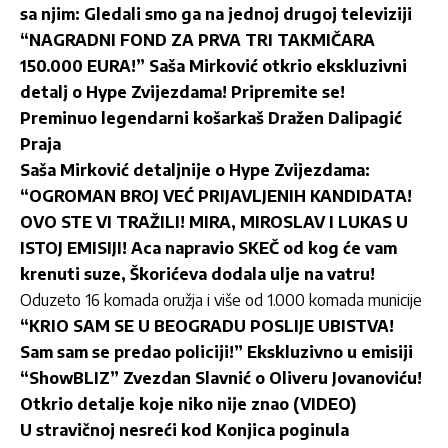
sa njim: Gledali smo ga na jednoj drugoj televiziji
“NAGRADNI FOND ZA PRVA TRI TAKMIČARA
150.000 EURA!” Saša Mirković otkrio ekskluzivni
detalj o Hype Zvijezdama! Pripremite se!
Preminuo legendarni košarkaš Dražen Dalipagić
Praja
Saša Mirković detaljnije o Hype Zvijezdama:
“OGROMAN BROJ VEĆ PRIJAVLJENIH KANDIDATA!
OVO STE VI TRAŽILI! MIRA, MIROSLAV I LUKAS U
ISTOJ EMISIJI! Aca napravio SKEČ od kog će vam
krenuti suze, Škorićeva dodala ulje na vatru!
Oduzeto 16 komada oružja i više od 1.000 komada municije
“KRIO SAM SE U BEOGRADU POSLIJE UBISTVA!
Sam sam se predao policiji!” Ekskluzivno u emisiji
“ShowBLIZ” Zvezdan Slavnić o Oliveru Jovanoviću!
Otkrio detalje koje niko nije znao (VIDEO)
U stravičnoj nesreći kod Konjica poginula