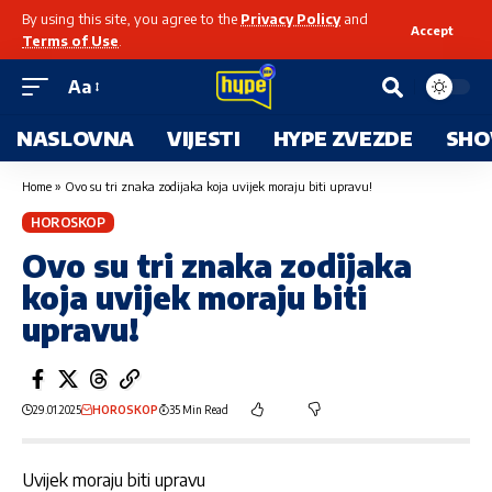
By using this site, you agree to the
Privacy Policy
and
Accept
Terms of Use
.
Aa
NASLOVNA
VIJESTI
HYPE ZVEZDE
SHO
Home
»
Ovo su tri znaka zodijaka koja uvijek moraju biti upravu!
HOROSKOP
Ovo su tri znaka zodijaka
koja uvijek moraju biti
upravu!
29.01.2025
HOROSKOP
35 Min Read
Uvijek moraju biti upravu