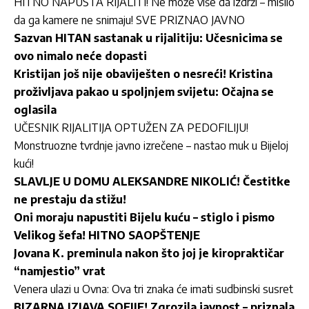
HITNO NAPUŠTA RIJALITI! Ne može više da izdrži – mislio
da ga kamere ne snimaju! SVE PRIZNAO JAVNO
Sazvan HITAN sastanak u rijalitiju: Učesnicima se
ovo nimalo neće dopasti
Kristijan još nije obaviješten o nesreći! Kristina
proživljava pakao u spoljnjem svijetu: Očajna se
oglasila
UČESNIK RIJALITIJA OPTUŽEN ZA PEDOFILIJU!
Monstruozne tvrdnje javno izrečene – nastao muk u Bijeloj
kući!
SLAVLJE U DOMU ALEKSANDRE NIKOLIĆ! Čestitke
ne prestaju da stižu!
Oni moraju napustiti Bijelu kuću – stiglo i pismo
Velikog šefa! HITNO SAOPŠTENJE
Jovana K. preminula nakon što joj je kiropraktičar
“namjestio” vrat
Venera ulazi u Ovna: Ova tri znaka će imati sudbinski susret
BIZARNA IZJAVA SOFIJE! Zgrozila javnost – priznala