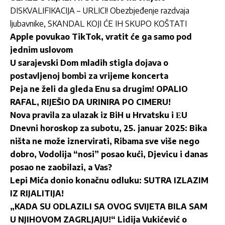
DISKVALIFIKACIJA – URLICI! Obezbjeđenje razdvaja
ljubavnike, SKANDAL KOJI ĆE IH SKUPO KOŠTATI
Apple povukao TikTok, vratit će ga samo pod
jednim uslovom
U sarajevski Dom mladih stigla dojava o
postavljenoj bombi za vrijeme koncerta
Peja ne želi da gleda Enu sa drugim! OPALIO
RAFAL, RIJEŠIO DA URINIRA PO CIMERU!
Nova pravila za ulazak iz BiH u Hrvatsku i ЕU
Dnevni horoskop za subotu, 25. januar 2025: Bika
ništa ne može iznervirati, Ribama sve više nego
dobro, Vodolija “nosi” posao kući, Djevicu i danas
posao ne zaobilazi, a Vas?
Lepi Mića donio konačnu odluku: SUTRA IZLAZIM
IZ RIJALITIJA!
„KADA SU ODLAZILI SA OVOG SVIJETA BILA SAM
U NJIHOVOM ZAGRLJAJU!“ Lidija Vukićević o