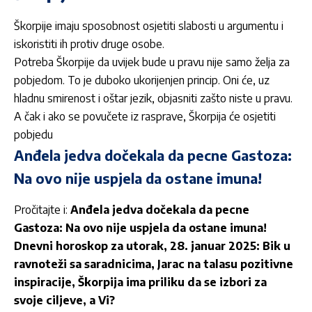
Škorpije imaju sposobnost osjetiti slabosti u argumentu i
iskoristiti ih protiv druge osobe.
Potreba Škorpije da uvijek bude u pravu nije samo želja za
pobjedom. To je duboko ukorijenjen princip. Oni će, uz
hladnu smirenost i oštar jezik, objasniti zašto niste u pravu.
A čak i ako se povučete iz rasprave, Škorpija će osjetiti
pobjedu
Anđela jedva dočekala da pecne Gastoza:
Na ovo nije uspjela da ostane imuna!
Pročitajte i:
Anđela jedva dočekala da pecne
Gastoza: Na ovo nije uspjela da ostane imuna!
Dnevni horoskop za utorak, 28. januar 2025: Bik u
ravnoteži sa saradnicima, Jarac na talasu pozitivne
inspiracije, Škorpija ima priliku da se izbori za
svoje ciljeve, a Vi?