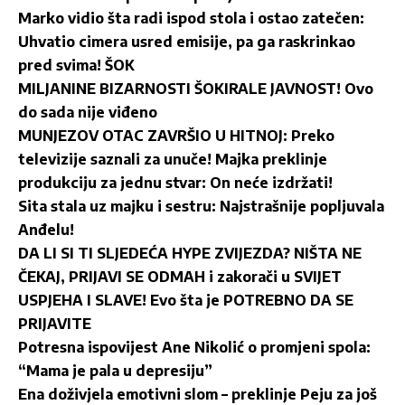
Marko vidio šta radi ispod stola i ostao zatečen:
Uhvatio cimera usred emisije, pa ga raskrinkao
pred svima! ŠOK
MILJANINE BIZARNOSTI ŠOKIRALE JAVNOST! Ovo
do sada nije viđeno
MUNJEZOV OTAC ZAVRŠIO U HITNOJ: Preko
televizije saznali za unuče! Majka preklinje
produkciju za jednu stvar: On neće izdržati!
Sita stala uz majku i sestru: Najstrašnije popljuvala
Anđelu!
DA LI SI TI SLJEDEĆA HYPE ZVIJEZDA? NIŠTA NE
ČEKAJ, PRIJAVI SE ODMAH i zakorači u SVIJET
USPJEHA I SLAVE! Evo šta je POTREBNO DA SE
PRIJAVITE
Potresna ispovijest Ane Nikolić o promjeni spola:
“Mama je pala u depresiju”
Ena doživjela emotivni slom – preklinje Peju za još