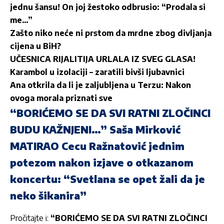
jednu šansu! On joj žestoko odbrusio: “Prodala si
me…”
Zašto niko neće ni prstom da mrdne zbog divljanja
cijena u BiH?
UČESNICA RIJALITIJA URLALA IZ SVEG GLASA!
Karambol u izolaciji – zaratili bivši ljubavnici
Ana otkrila da li je zaljubljena u Terzu: Nakon
ovoga morala priznati sve
“BORIĆEMO SE DA SVI RATNI ZLOČINCI
BUDU KAŽNJENI…” Saša Mirković
MATIRAO Cecu Ražnatović jednim
potezom nakon izjave o otkazanom
koncertu: “Svetlana se opet žali da je
neko šikanira”
Pročitajte i:
“BORIĆEMO SE DA SVI RATNI ZLOČINCI