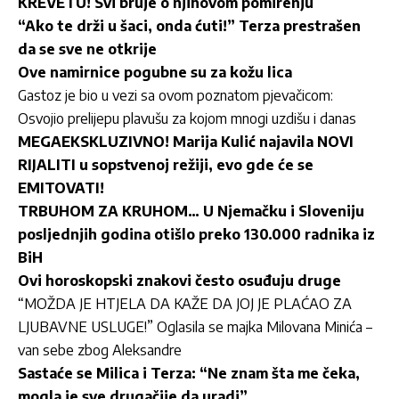
KREVETU! Svi bruje o njihovom pomirenju
“Ako te drži u šaci, onda ćuti!” Terza prestrašen
da se sve ne otkrije
Ove namirnice pogubne su za kožu lica
Gastoz je bio u vezi sa ovom poznatom pjevačicom:
Osvojio prelijepu plavušu za kojom mnogi uzdišu i danas
MEGAEKSKLUZIVNO! Marija Kulić najavila NOVI
RIJALITI u sopstvenoj režiji, evo gde će se
EMITOVATI!
TRBUHOM ZA KRUHOM… U Njemačku i Sloveniju
posljednjih godina otišlo preko 130.000 radnika iz
BiH
Ovi horoskopski znakovi često osuđuju druge
“MOŽDA JE HTJELA DA KAŽE DA JOJ JE PLAĆAO ZA
LJUBAVNE USLUGE!” Oglasila se majka Milovana Minića –
van sebe zbog Aleksandre
Sastaće se Milica i Terza: “Ne znam šta me čeka,
mogla je sve drugačije da uradi”