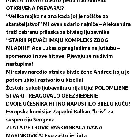
PUKLA TIKVA!? Gastoz pedalirao Anđelu!
OTKRIVENA PREVARA!?
“Velika majka ne zna kada joj je ročište za
starateljstvo!” Milovan udario najniže – Aleksandra
traži zabranu prilaska za bivšeg ljubavnika
“STARIJI PJEVAČI IMAJU KOMPLEKS ZBOG
MLAĐIH!” Aca Lukas o pregledima na Jutjubu –
spomenuo i nove hitove: Pjevaju se na živim
nastupima!
Miroslav naredio otmicu bivše žene Andree koju je
potom ubio i rastvorio u kiselini
Žestoki sukob ljubavnika u rijalitiju! POLOMLJENE
STVARI – REAGOVALO OBEZBJEĐENJE
DVOJE UČESNIKA HITNO NAPUSTILO BIJELU KUĆU!
Evropska komisija: Zapadni Balkan “kriv” za
suspenziju Šengena
ZLATA PETROVIĆ RASKRINKALA IVANA
MARINKOVIĆA! Evo zašto je ljuta