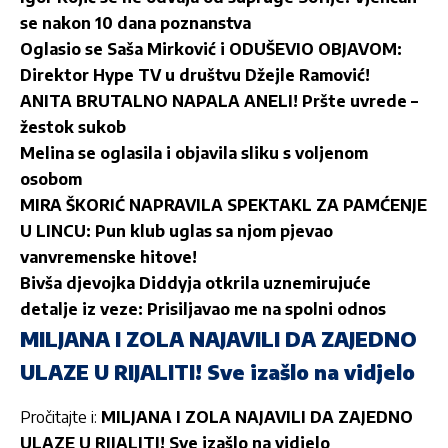
se nakon 10 dana poznanstva
Oglasio se Saša Mirković i ODUŠEVIO OBJAVOM:
Direktor Hype TV u društvu Džejle Ramović!
ANITA BRUTALNO NAPALA ANELI! Pršte uvrede –
žestok sukob
Melina se oglasila i objavila sliku s voljenom
osobom
MIRA ŠKORIĆ NAPRAVILA SPEKTAKL ZA PAMĆENJE
U LINCU: Pun klub uglas sa njom pjevao
vanvremenske hitove!
Bivša djevojka Diddyja otkrila uznemirujuće
detalje iz veze: Prisiljavao me na spolni odnos
MILJANA I ZOLA NAJAVILI DA ZAJEDNO
ULAZE U RIJALITI! Sve izašlo na vidjelo
Pročitajte i:
MILJANA I ZOLA NAJAVILI DA ZAJEDNO
ULAZE U RIJALITI! Sve izašlo na vidjelo