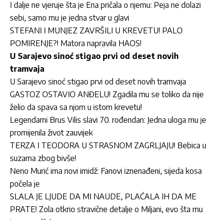
I dalje ne vjeruje šta je Ena pričala o njemu: Peja ne dolazi
sebi, samo mu je jedna stvar u glavi
STEFANI I MUNJEZ ZAVRŠILI U KREVETU! PALO
POMIRENJE?! Matora napravila HAOS!
U Sarajevo sinoć stigao prvi od deset novih
tramvaja
U Sarajevo sinoć stigao prvi od deset novih tramvaja
GASTOZ OSTAVIO ANĐELU! Zgadila mu se toliko da nije
želio da spava sa njom u istom krevetu!
Legendarni Brus Vilis slavi 70. rođendan: Jedna uloga mu je
promijenila život zauvijek
TERZA I TEODORA U STRASNOM ZAGRLJAJU! Bebica u
suzama zbog bivše!
Neno Murić ima novi imidž: Fanovi iznenađeni, sijeda kosa
počela je
SLALA JE LJUDE DA MI NAUDE, PLAĆALA IH DA ME
PRATE! Zola otkrio stravične detalje o Miljani, evo šta mu