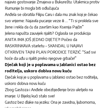
najavio gostovanje Zmajeva u Bukureštu: Utakmica protiv
Rumunije bi mogla biti odlučujuća
Anđela se obratila Filipu Caru i dala mu znak koji je čekao
svo vrijeme: Najavila pucanje veze ili … “Ti si proklela sve
žene i rekla da ću da završim kao Ksenija Pajčin”
Jelena napušta zauvijek rijaliti? Oglasila se produkcija
ANITA IMA JOŠ JEDNO DIJETE?! Počeo da
RASKRINKAVA starletu – SKANDAL U NAJAVI
OTKRIVEN TAJNI PLAN PORODICE TERZIĆ: “Sad svi
hoće da uđu u rijaliti preko njegove grbače!”
Dječak koji je u poplavama u Jablanici ostao bez
roditelja, uskoro dobiva novu kuću
Dječak koji je u poplavama u Jablanici ostao bez roditelja,
uskoro dobiva novu kuću
Zbog Gastoza i Anđele obezbjeđenje brzo uletjelo na
imanje: U Bijeloj kući stalo sve!
Gastoz bez dlake na jeziku: Ona je zavidna, ljubomorna,