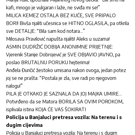
kafi, mnogo je vulgaran i laže, ne sviđa mi se!”
MILICA KEMEZ OSTALA BEZ KUĆE, SVE PRIPALO
BORI! Bivša rijaliti učesnica se HITNO OGLASILA, pa otkrila
sve DETALJE: “Bila sam kod notara…”
Milosava Pravilović napušta rijaliti! Aleks u suzama!
ASMIN DUDRŽIĆ DOBIJA ANONIMNE PRIJETNJE:
Vjerenik Stanije Dobrojević je SVE OBJAVIO JAVNO, pa
poslao BRUTALNU PORUKU hejterima!
Anđela Đuričić žestoko urnisana nakon ovoga, jedan potez
joj se ne prašta: “Postala je zla, sve radi po njegovom
nalogu!”
PILA JE OTKAKO JE SAZNALA DA JOJ MAJKA UMIRE…
Potvrđeno da se Matora BORILA SA OVIM POROKOM,
isplivala istina KOJA ĆE VAS ŠOKIRATI
Policija u Banjaluci pretresa vozila: Na terenu i s
dugim cijevima
Policija u Banjaluci pretresa vozila: Na terenu i s dugim