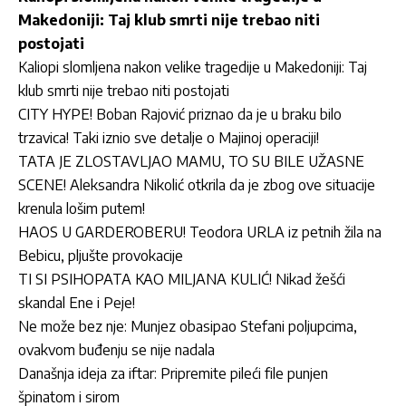
Makedoniji: Taj klub smrti nije trebao niti
postojati
Kaliopi slomljena nakon velike tragedije u Makedoniji: Taj
klub smrti nije trebao niti postojati
CITY HYPE! Boban Rajović priznao da je u braku bilo
trzavica! Taki iznio sve detalje o Majinoj operaciji!
TATA JE ZLOSTAVLJAO MAMU, TO SU BILE UŽASNE
SCENE! Aleksandra Nikolić otkrila da je zbog ove situacije
krenula lošim putem!
HAOS U GARDEROBERU! Teodora URLA iz petnih žila na
Bebicu, pljušte provokacije
TI SI PSIHOPATA KAO MILJANA KULIĆ! Nikad žešći
skandal Ene i Peje!
Ne može bez nje: Munjez obasipao Stefani poljupcima,
ovakvom buđenju se nije nadala
Današnja ideja za iftar: Pripremite pileći file punjen
špinatom i sirom