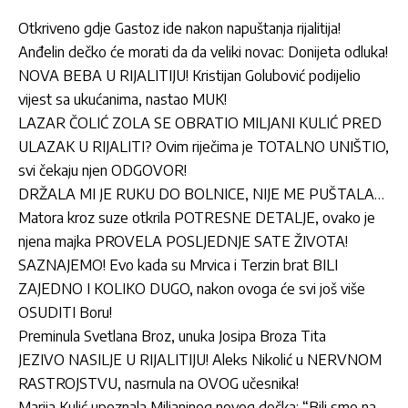
Otkriveno gdje Gastoz ide nakon napuštanja rijalitija!
Anđelin dečko će morati da da veliki novac: Donijeta odluka!
NOVA BEBA U RIJALITIJU! Kristijan Golubović podijelio
vijest sa ukućanima, nastao MUK!
LAZAR ČOLIĆ ZOLA SE OBRATIO MILJANI KULIĆ PRED
ULAZAK U RIJALITI? Ovim riječima je TOTALNO UNIŠTIO,
svi čekaju njen ODGOVOR!
DRŽALA MI JE RUKU DO BOLNICE, NIJE ME PUŠTALA…
Matora kroz suze otkrila POTRESNE DETALJE, ovako je
njena majka PROVELA POSLJEDNJE SATE ŽIVOTA!
SAZNAJEMO! Evo kada su Mrvica i Terzin brat BILI
ZAJEDNO I KOLIKO DUGO, nakon ovoga će svi još više
OSUDITI Boru!
Preminula Svetlana Broz, unuka Josipa Broza Tita
JEZIVO NASILJE U RIJALITIJU! Aleks Nikolić u NERVNOM
RASTROJSTVU, nasrnula na OVOG učesnika!
Marija Kulić upoznala Miljaninog novog dečka: “Bili smo na