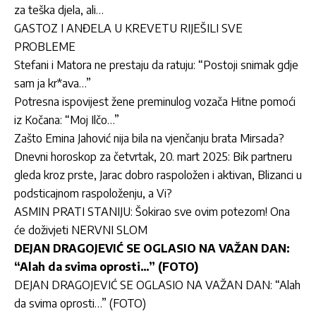
za teška djela, ali…
GASTOZ I ANĐELA U KREVETU RIJEŠILI SVE
PROBLEME
Stefani i Matora ne prestaju da ratuju: “Postoji snimak gdje
sam ja kr*ava…”
Potresna ispovijest žene preminulog vozača Hitne pomoći
iz Kočana: “Moj Ilčo…”
Zašto Emina Jahović nija bila na vjenčanju brata Mirsada?
Dnevni horoskop za četvrtak, 20. mart 2025: Bik partneru
gleda kroz prste, Jarac dobro raspoložen i aktivan, Blizanci u
podsticajnom raspoloženju, a Vi?
ASMIN PRATI STANIJU: Šokirao sve ovim potezom! Ona
će doživjeti NERVNI SLOM
DEJAN DRAGOJEVIĆ SE OGLASIO NA VAŽAN DAN:
“Alah da svima oprosti…” (FOTO)
DEJAN DRAGOJEVIĆ SE OGLASIO NA VAŽAN DAN: “Alah
da svima oprosti…” (FOTO)