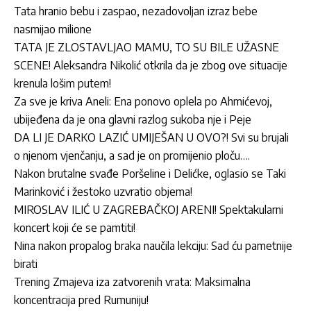
Tata hranio bebu i zaspao, nezadovoljan izraz bebe
nasmijao milione
TATA JE ZLOSTAVLJAO MAMU, TO SU BILE UŽASNE
SCENE! Aleksandra Nikolić otkrila da je zbog ove situacije
krenula lošim putem!
Za sve je kriva Aneli: Ena ponovo oplela po Ahmićevoj,
ubijeđena da je ona glavni razlog sukoba nje i Peje
DA LI JE DARKO LAZIĆ UMIJEŠAN U OVO?! Svi su brujali
o njenom vjenčanju, a sad je on promijenio ploču….
Nakon brutalne svađe Poršeline i Delićke, oglasio se Taki
Marinković i žestoko uzvratio objema!
MIROSLAV ILIĆ U ZAGREBAČKOJ ARENI! Spektakularni
koncert koji će se pamtiti!
Nina nakon propalog braka naučila lekciju: Sad ću pametnije
birati
Trening Zmajeva iza zatvorenih vrata: Maksimalna
koncentracija pred Rumuniju!