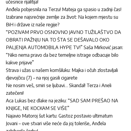
učesnice rijalitija!
Anđela pobjesnila na Terzu! Mateja ga spasio u zadnji čas!
Izabrane najsrećnije zemlje za život: Na kojem mjestu su
BiH i države iz naše regije?
“POZIVAM PRVO OSNOVNO JAVNO TUŽILAŠTVO DA
OBRATI PAŽNJU NA TO ŠTA SE DEŠAVALO OKO
PALJENJA AUTOMOBILA HYPE TV!” Saša Mirković jasan:
“Niko nema pravo da bez temeljne istrage odbacuje bilo
kakve prijave”
Strava i užas u našem komšiluku: Majka i očuh zlostavljali
djevojčicu (7) – na njoj gasili cigarete
Ne nosim veš, smiri se ljubavi… Skandal! Terza i Aneli
zatečeni!
Aca Lukas bez dlake na jeziku: “SAD SAM PREŠAO NA
KNJIGE, NE KOCKAM SE VIŠE”
Najavio Matoroj šut kartu: Gastoz postavio ultimatum
Jovani – ove stvari više neće da joj toleriše, Anđela
zabiberila čorbu!