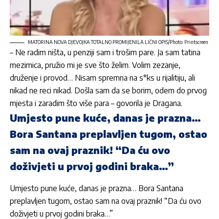
MATORINA NOVA DJEVOJKA TOTALNO PROMIJENILA LIČNI OPIS/Photo: Printscreen
– Ne radim ništa, u penziji sam i trošim pare. Ja sam tatina
mezimica, pružio mi je sve što želim. Volim zezanje,
druženje i provod… Nisam spremna na s*ks u rijalitiju, ali
nikad ne reci nikad. Došla sam da se borim, odem do prvog
mjesta i zaradim što više para – govorila je
Dragana
.
Umjesto pune kuće, danas je prazna…
Bora Santana preplavljen tugom, ostao
sam na ovaj praznik! “Da ću ovo
doživjeti u prvoj godini braka…”
Umjesto pune kuće, danas je prazna… Bora Santana
preplavljen tugom, ostao sam na ovaj praznik! “Da ću ovo
doživjeti u prvoj godini braka…”