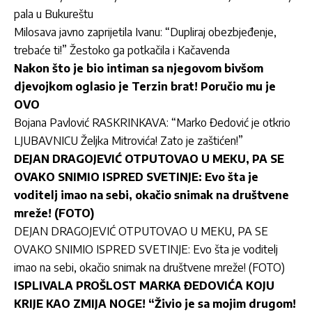
pala u Bukureštu
Milosava javno zaprijetila Ivanu: “Dupliraj obezbjeđenje,
trebaće ti!” Žestoko ga potkačila i Kačavenda
Nakon što je bio intiman sa njegovom bivšom
djevojkom oglasio je Terzin brat! Poručio mu je
OVO
Bojana Pavlović RASKRINKAVA: “Marko Đedović je otkrio
LJUBAVNICU Željka Mitrovića! Zato je zaštićen!”
DEJAN DRAGOJEVIĆ OTPUTOVAO U MEKU, PA SE
OVAKO SNIMIO ISPRED SVETINJE: Evo šta je
voditelj imao na sebi, okačio snimak na društvene
mreže! (FOTO)
DEJAN DRAGOJEVIĆ OTPUTOVAO U MEKU, PA SE
OVAKO SNIMIO ISPRED SVETINJE: Evo šta je voditelj
imao na sebi, okačio snimak na društvene mreže! (FOTO)
ISPLIVALA PROŠLOST MARKA ĐEDOVIĆA KOJU
KRIJE KAO ZMIJA NOGE! “Živio je sa mojim drugom!