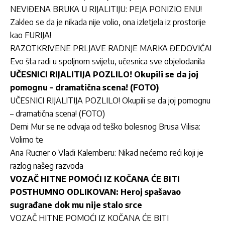
NEVIĐENA BRUKA U RIJALITIJU: PEJA PONIZIO ENU!
Zakleo se da je nikada nije volio, ona izletjela iz prostorije
kao FURIJA!
RAZOTKRIVENE PRLJAVE RADNJE MARKA ĐEDOVIĆA!
Evo šta radi u spoljnom svijetu, učesnica sve objelodanila
UČESNICI RIJALITIJA POZLILO! Okupili se da joj
pomognu – dramatična scena! (FOTO)
UČESNICI RIJALITIJA POZLILO! Okupili se da joj pomognu
– dramatična scena! (FOTO)
Demi Mur se ne odvaja od teško bolesnog Brusa Vilisa:
Volimo te
Ana Rucner o Vladi Kalemberu: Nikad nećemo reći koji je
razlog našeg razvoda
VOZAČ HITNE POMOĆI IZ KOČANA ĆE BITI
POSTHUMNO ODLIKOVAN: Heroj spašavao
sugrađane dok mu nije stalo srce
VOZAČ HITNE POMOĆI IZ KOČANA ĆE BITI