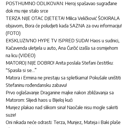
POSTHUMNO ODLIKOVAN: Heroj spašavao sugrađane
dok mu nije stalo srce
TERZA NIJE OTAC DJETETA! Milica Veličković ŠOKIRALA
objavom, Bora će poludjeti kada SAZNA za ovu informaciju!
(FOTO)
EKSKLUZIVNO HYPE TV ISPRED SUDA! Haos u sudnici,
Kačavenda uletjela u auto, Ana Ćurčić izašla sa osmijehom
na licu (VIDEO)
MATOROJ NIJE DOBRO! Anita poslala Stefani čestitku:
“Spasila si se…”
Matora i Ermina ne prestaju sa spletkama! Pokušale uništiti
Stefaninu rođendansku zabavu!
Prvo oglašavanje Draganine majke nakon zbližavanja sa
Matorom: Slijedi haos u Bijeloj kući
Munjez plakao nad slikom sina! Naočale nisu mogle sakriti
suze!
Oni nikada neće odrasti: Terza, Munjez, Mateja i Baki plaše