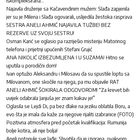
iskompleksirana…
Najavila druženje sa Kačavendinim mužem: Slađa zapjenila
jer su je Milena i Slađa ogovarali, uslijedila žestoka rasprava
SESTRA ANELI AHMIĆ NAJAVILA TUŽBE! BEZ
REZERVE UZ SVOJU SESTRU!
Osman Karić se oglasio pa razriješio misteriju Matorinog
telefona i prijetnji upućenih Stefani Grujić
ANA NIKOLIĆ IZBEZUMLJENA I U SUZAMA! Hitno se
uputila u porodični dom!
Ivan optužio Aleksandru i Milosavu da su spustile loptu sa
Milovanom, one skočile na njega, pa mu objavile RAT
ANELI AHMIĆ ŠOKIRALA ODGOVOROM! “Za krevet bih
uvijek odabrala Janjuša jer znam kakav je!”
Oglasila se Lejdi Di, pa bez dlake na jeziku oblatila Boru, a
evo šta je imala da kaže za njegove rijaliti izabranice (FOTO)
Pozitivna atmosfera pred početak kvalifikacija: Rumunija
bolje kotira, ali nije bolja!
Aneli potonule sve lađe: Shvatila da je izigrana, ovakvom