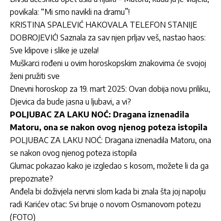
povikala: “Mi smo navikli na dramu”!
KRISTINA SPALEVIĆ HAKOVALA TELEFON STANIJE
DOBROJEVIĆ! Saznala za sav njen prljav veš, nastao haos:
Sve klipove i slike je uzela!
Muškarci rođeni u ovim horoskopskim znakovima će svojoj
ženi pružiti sve
Dnevni horoskop za 19. mart 2025: Ovan dobija novu priliku,
Djevica da bude jasna u ljubavi, a vi?
POLJUBAC ZA LAKU NOĆ: Dragana iznenadila
Matoru, ona se nakon ovog njenog poteza istopila
POLJUBAC ZA LAKU NOĆ: Dragana iznenadila Matoru, ona
se nakon ovog njenog poteza istopila
Glumac pokazao kako je izgledao s kosom, možete li da ga
prepoznate?
Anđela bi doživjela nervni slom kada bi znala šta joj napolju
radi Karićev otac: Svi bruje o novom Osmanovom potezu
(FOTO)