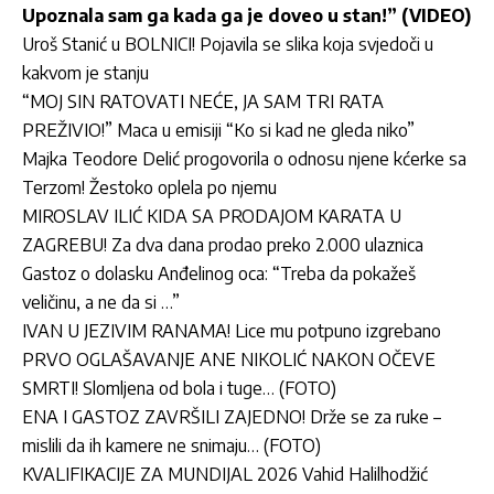
Upoznala sam ga kada ga je doveo u stan!” (VIDEO)
Uroš Stanić u BOLNICI! Pojavila se slika koja svjedoči u
kakvom je stanju
“MOJ SIN RATOVATI NEĆE, JA SAM TRI RATA
PREŽIVIO!” Maca u emisiji “Ko si kad ne gleda niko”
Majka Teodore Delić progovorila o odnosu njene kćerke sa
Terzom! Žestoko oplela po njemu
MIROSLAV ILIĆ KIDA SA PRODAJOM KARATA U
ZAGREBU! Za dva dana prodao preko 2.000 ulaznica
Gastoz o dolasku Anđelinog oca: “Treba da pokažeš
veličinu, a ne da si …”
IVAN U JEZIVIM RANAMA! Lice mu potpuno izgrebano
PRVO OGLAŠAVANJE ANE NIKOLIĆ NAKON OČEVE
SMRTI! Slomljena od bola i tuge… (FOTO)
ENA I GASTOZ ZAVRŠILI ZAJEDNO! Drže se za ruke –
mislili da ih kamere ne snimaju… (FOTO)
KVALIFIKACIJE ZA MUNDIJAL 2026 Vahid Halilhodžić