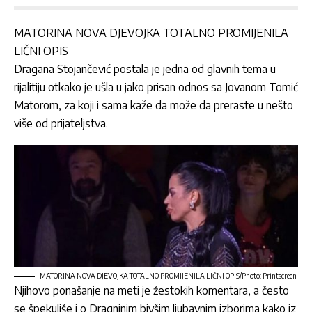
MATORINA NOVA DJEVOJKA TOTALNO PROMIJENILA
LIČNI OPIS
Dragana Stojančević
postala je jedna od glavnih tema u
rijalitiju otkako je ušla u jako prisan odnos sa
Jovanom Tomić
Matorom,
za koji i sama kaže da može da preraste u nešto
više od prijateljstva.
MATORINA NOVA DJEVOJKA TOTALNO PROMIJENILA LIČNI OPIS/Photo: Printscreen
Njihovo ponašanje na meti je žestokih komentara, a često
se špekuliše i o
Dragninim
bivšim ljubavnim izborima kako iz