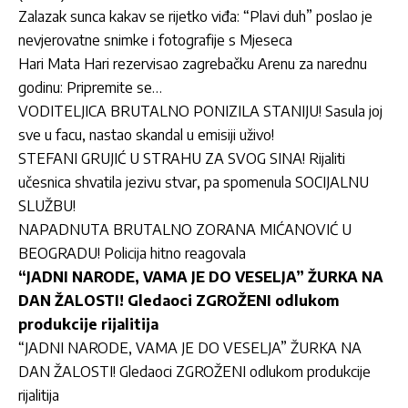
Zalazak sunca kakav se rijetko viđa: “Plavi duh” poslao je
nevjerovatne snimke i fotografije s Mjeseca
Hari Mata Hari rezervisao zagrebačku Arenu za narednu
godinu: Pripremite se…
VODITELJICA BRUTALNO PONIZILA STANIJU! Sasula joj
sve u facu, nastao skandal u emisiji uživo!
STEFANI GRUJIĆ U STRAHU ZA SVOG SINA! Rijaliti
učesnica shvatila jezivu stvar, pa spomenula SOCIJALNU
SLUŽBU!
NAPADNUTA BRUTALNO ZORANA MIĆANOVIĆ U
BEOGRADU! Policija hitno reagovala
“JADNI NARODE, VAMA JE DO VESELJA” ŽURKA NA
DAN ŽALOSTI! Gledaoci ZGROŽENI odlukom
produkcije rijalitija
“JADNI NARODE, VAMA JE DO VESELJA” ŽURKA NA
DAN ŽALOSTI! Gledaoci ZGROŽENI odlukom produkcije
rijalitija