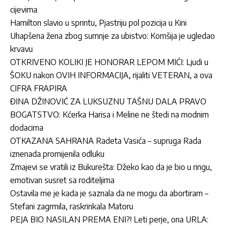
cijevima
Hamilton slavio u sprintu, Pjastriju pol pozicija u Kini
Uhapšena žena zbog sumnje za ubistvo: Komšija je ugledao
krvavu
OTKRIVENO KOLIKI JE HONORAR LEPOM MIĆI: Ljudi u
ŠOKU nakon OVIH INFORMACIJA, rijaliti VETERAN, a ova
CIFRA FRAPIRA
ĐINA DŽINOVIĆ ZA LUKSUZNU TAŠNU DALA PRAVO
BOGATSTVO: Kćerka Harisa i Meline ne štedi na modnim
dodacima
OTKAZANA SAHRANA Radeta Vasića – supruga Rada
iznenada promijenila odluku
Zmajevi se vratili iz Bukurešta: Džeko kao da je bio u ringu,
emotivan susret sa roditeljima
Ostavila me je kada je saznala da ne mogu da abortiram –
Stefani zagrmila, raskrinkala Matoru
PEJA BIO NASILAN PREMA ENI?! Leti perje, ona URLA: