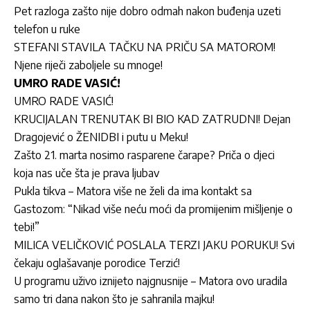
Pet razloga zašto nije dobro odmah nakon buđenja uzeti
telefon u ruke
STEFANI STAVILA TAČKU NA PRIČU SA MATOROM!
Njene riječi zaboljele su mnoge!
UMRO RADE VASIĆ!
UMRO RADE VASIĆ!
KRUCIJALAN TRENUTAK BI BIO KAD ZATRUDNI! Dejan
Dragojević o ŽENIDBI i putu u Meku!
Zašto 21. marta nosimo rasparene čarape? Priča o djeci
koja nas uče šta je prava ljubav
Pukla tikva – Matora više ne želi da ima kontakt sa
Gastozom: “Nikad više neću moći da promijenim mišljenje o
tebi!”
MILICA VELIČKOVIĆ POSLALA TERZI JAKU PORUKU! Svi
čekaju oglašavanje porodice Terzić!
U programu uživo iznijeto najgnusnije – Matora ovo uradila
samo tri dana nakon što je sahranila majku!