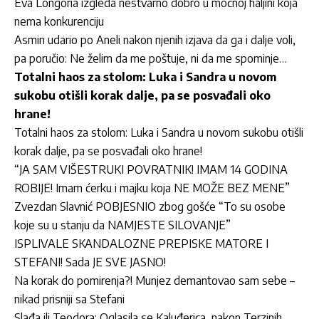
Eva Longoria izgleda nestvarno dobro u moćnoj haljini koja
nema konkurenciju
Asmin udario po Aneli nakon njenih izjava da ga i dalje voli,
pa poručio: Ne želim da me poštuje, ni da me spominje…
Totalni haos za stolom: Luka i Sandra u novom
sukobu otišli korak dalje, pa se posvađali oko
hrane!
Totalni haos za stolom: Luka i Sandra u novom sukobu otišli
korak dalje, pa se posvađali oko hrane!
“JA SAM VIŠESTRUKI POVRATNIK! IMAM 14 GODINA
ROBIJE! Imam ćerku i majku koja NE MOŽE BEZ MENE”
Zvezdan Slavnić POBJESNIO zbog gošće “To su osobe
koje su u stanju da NAMJESTE SILOVANJE”
ISPLIVALE SKANDALOZNE PREPISKE MATORE I
STEFANI! Sada JE SVE JASNO!
Na korak do pomirenja?! Munjez demantovao sam sebe –
nikad prisniji sa Stefani
Slađa ili Teodora: Oglasila se Kaluđerica, nakon Terzinih