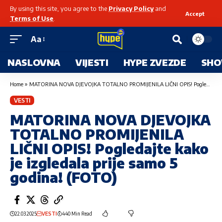
By using this site, you agree to the
Privacy Policy
and
Accept
Terms of Use
.
Aa
NASLOVNA
VIJESTI
HYPE ZVEZDE
SHO
Home
»
MATORINA NOVA DJEVOJKA TOTALNO PROMIJENILA LIČNI OPIS! Pogledajte kako je izgledala prije samo 5 godina! (FOTO)
VESTI
MATORINA NOVA DJEVOJKA
TOTALNO PROMIJENILA
LIČNI OPIS! Pogledajte kako
je izgledala prije samo 5
godina! (FOTO)
22.03.2025
VESTI
440 Min Read