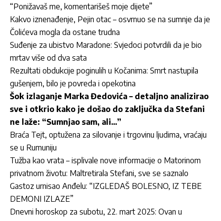
“Ponižavaš me, komentarišeš moje dijete”
Kakvo iznenađenje, Pejin otac – osvrnuo se na sumnje da je
Čolićeva mogla da ostane trudna
Suđenje za ubistvo Maradone: Svjedoci potvrdili da je bio
mrtav više od dva sata
Rezultati obdukcije poginulih u Kočanima: Smrt nastupila
gušenjem, bilo je povreda i opekotina
Šok izlaganje Marka Đedovića – detaljno analizirao
sve i otkrio kako je došao do zaključka da Stefani
ne laže: “Sumnjao sam, ali…”
Braća Tejt, optužena za silovanje i trgovinu ljudima, vraćaju
se u Rumuniju
Tužba kao vrata – isplivale nove informacije o Matorinom
privatnom životu: Maltretirala Stefani, sve se saznalo
Gastoz urnisao Anđelu: “IZGLEDAŠ BOLESNO, IZ TEBE
DEMONI IZLAZE”
Dnevni horoskop za subotu, 22. mart 2025: Ovan u