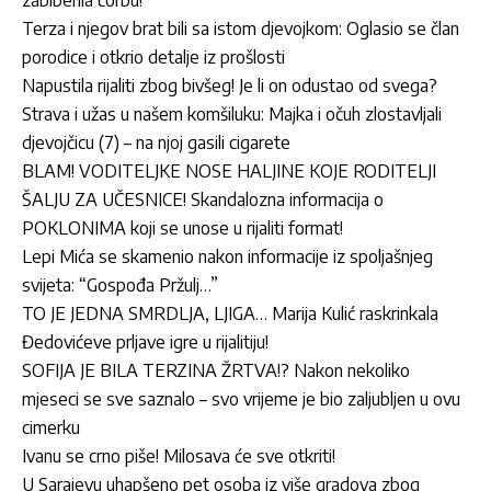
Terza i njegov brat bili sa istom djevojkom: Oglasio se član
porodice i otkrio detalje iz prošlosti
Napustila rijaliti zbog bivšeg! Je li on odustao od svega?
Strava i užas u našem komšiluku: Majka i očuh zlostavljali
djevojčicu (7) – na njoj gasili cigarete
BLAM! VODITELJKE NOSE HALJINE KOJE RODITELJI
ŠALJU ZA UČESNICE! Skandalozna informacija o
POKLONIMA koji se unose u rijaliti format!
Lepi Mića se skamenio nakon informacije iz spoljašnjeg
svijeta: “Gospođa Pržulj…”
TO JE JEDNA SMRDLJA, LJIGA… Marija Kulić raskrinkala
Đedovićeve prljave igre u rijalitiju!
SOFIJA JE BILA TERZINA ŽRTVA!? Nakon nekoliko
mjeseci se sve saznalo – svo vrijeme je bio zaljubljen u ovu
cimerku
Ivanu se crno piše! Milosava će sve otkriti!
U Sarajevu uhapšeno pet osoba iz više gradova zbog