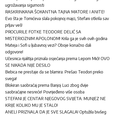
ugrožavanja sigurnosti
RASKRINKANA ŠOKANTNA TAJNA MATORE I ANITE!
Evo šta je Tomićeva slala pokojnoj majci, Stefani otkrila sav
prljav veš!
PROCURILE FOTKE TEODORE DELIĆ SA
MISTERIOZNIM APOLONOM! Krila ga je svih ovih godina
Mateja i Sofi u ljubavnoj vezi? Oboje konačno dali
odgovore!
Učesnica rijalitija priznala osjećanja prema Lepom Mići! OVO
SE NIKADA NIJE DESILO
Bebica ne prestaje da se blamira: Prešao Teodori preko
svega!
Blokiran saobraćaj prema Banjoj Luci zbog dvije
saobraćajne nesreće! Povrijeđeno više osoba
STEFANI JE CENTAR NJEGOVOG SVIJETA: MUNJEZ NE
KRIJE KOLIKO MU JE STALO!
ANELI PRIZNALA DA JE SVE SLAGALA! Optužila bivšeg