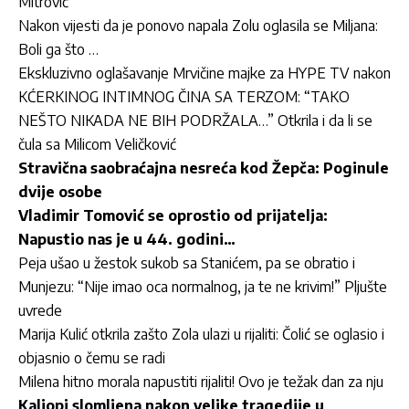
Mitrović”
Nakon vijesti da je ponovo napala Zolu oglasila se Miljana:
Boli ga što …
Ekskluzivno oglašavanje Mrvičine majke za HYPE TV nakon
KĆERKINOG INTIMNOG ČINA SA TERZOM: “TAKO
NEŠTO NIKADA NE BIH PODRŽALA…” Otkrila i da li se
čula sa Milicom Veličković
Stravična saobraćajna nesreća kod Žepča: Poginule
dvije osobe
Vladimir Tomović se oprostio od prijatelja:
Napustio nas je u 44. godini…
Peja ušao u žestok sukob sa Stanićem, pa se obratio i
Munjezu: “Nije imao oca normalnog, ja te ne krivim!” Pljušte
uvrede
Marija Kulić otkrila zašto Zola ulazi u rijaliti: Čolić se oglasio i
objasnio o čemu se radi
Milena hitno morala napustiti rijaliti! Ovo je težak dan za nju
Kaliopi slomljena nakon velike tragedije u