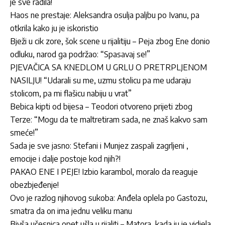
je sve radila!
Haos ne prestaje: Aleksandra osulja paljbu po Ivanu, pa
otkrila kako ju je iskoristio
Bježi u cik zore, šok scene u rijalitiju – Peja zbog Ene donio
odluku, narod ga podržao: “Spasavaj se!”
PJEVAČICA SA KNEDLOM U GRLU O PRETRPLJENOM
NASILJU! “Udarali su me, uzmu stolicu pa me udaraju
stolicom, pa mi flašicu nabiju u vrat”
Bebica kipti od bijesa – Teodori otvoreno prijeti zbog
Terze: “Mogu da te maltretiram sada, ne znaš kakvo sam
smeće!”
Sada je sve jasno: Stefani i Munjez zaspali zagrljeni ,
emocije i dalje postoje kod njih?!
PAKAO ENE I PEJE! Izbio karambol, moralo da reaguje
obezbjeđenje!
Ovo je razlog njihovog sukoba: Anđela oplela po Gastozu,
smatra da on ima jednu veliku manu
Bivša učesnica opet ušla u rijaliti – Matora, kada ju je vidjela,