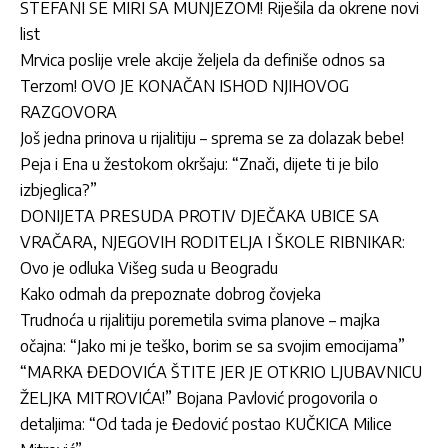
STEFANI SE MIRI SA MUNJEZOM! Riješila da okrene novi
list
Mrvica poslije vrele akcije željela da definiše odnos sa
Terzom! OVO JE KONAČAN ISHOD NJIHOVOG
RAZGOVORA
Još jedna prinova u rijalitiju – sprema se za dolazak bebe!
Peja i Ena u žestokom okršaju: “Znači, dijete ti je bilo
izbjeglica?”
DONIJETA PRESUDA PROTIV DJEČAKA UBICE SA
VRAČARA, NJEGOVIH RODITELJA I ŠKOLE RIBNIKAR:
Ovo je odluka Višeg suda u Beogradu
Kako odmah da prepoznate dobrog čovjeka
Trudnoća u rijalitiju poremetila svima planove – majka
očajna: “Jako mi je teško, borim se sa svojim emocijama”
“MARKA ĐEDOVIĆA ŠTITE JER JE OTKRIO LJUBAVNICU
ŽELJKA MITROVIĆA!” Bojana Pavlović progovorila o
detaljima: “Od tada je Đedović postao KUČKICA Milice