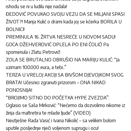
ishodu se ni u ludilu nije nadala!
ĐEDOVIĆ POVUKAO SVOJU VEZU DA SE MILJANI SPASI
ŽIVOT?! Marija Kulić o drami kada joj se kćerka BORILA U
BOLNICI!
PREMINULA 16. ŽRTVA NESREĆE U NOVOM SADU!
GOCA DŽEHVEROVIĆ OPLELA PO ENI ČOLIĆ! Pa
spomenula i Zlatu Petrović!
ZOLA SE BRUTALNO OBRUŠIO NA MARIJU KULIĆ: “Ja
uzimam 100.000 eura, a tebi..”
TERZA U VRELOJ AKCIJI SA BIVŠOM DJEVOJKOM SVOG
BRATA! Učesnici zgranuti prizorom – ONA NIKAD
PONOSNIJA!
“BROJIMO SITNO DO POČETKA HYPE ZVEZDA”:
Oglasio se Saša Mirković: “Nećemo da dozvolimo nikome iz
žirija da maltretira te mlade ljude” (VIDEO)
Neutješne Rada Vasić i Ivana Nikolić – sa velikim bolom
uputile posljednje riječi voljenom suprugu i ocu!