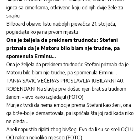
igrica sa cimerkama, otkriveno koju od njih dvije žele za
snajku
Billboard objavio listu najboljih pjevačica 21. stoljeća,
pogledajte ko je na prvom mjestu
Ona je željela da prekinem trudnoću: Stefani
priznala da je Matoru bilo blam nje trudne, pa
spomenula Erminu…
Ona je željela da prekinem trudnoću: Stefani priznala da je
Matoru bilo blam nje trudne, pa spomenula Erminu…
TANJA SAVIĆ VEČERAS PROSLAVLJA JUBILARNI 40.
ROĐENDAN! Na slavlje prvi došao njen brat sa trudnom
ženom – evo kako izgledaju! (FOTO)
Munjez tvrdi da nema emocije prema Stefani kao ženi, ona
ga brže-bolje demantovala, pa ispričala šta joj radi kada niko
ne gleda…
Aneli napustila rijaliti zbog bivšeg: Evo da li su se sreli OČI U
OČI nakon nekoliko mjeseci (FOTO)