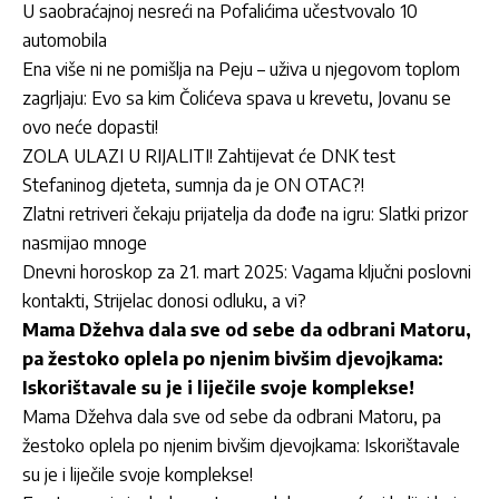
U saobraćajnoj nesreći na Pofalićima učestvovalo 10
automobila
Ena više ni ne pomišlja na Peju – uživa u njegovom toplom
zagrljaju: Evo sa kim Čolićeva spava u krevetu, Jovanu se
ovo neće dopasti!
ZOLA ULAZI U RIJALITI! Zahtijevat će DNK test
Stefaninog djeteta, sumnja da je ON OTAC?!
Zlatni retriveri čekaju prijatelja da dođe na igru: Slatki prizor
nasmijao mnoge
Dnevni horoskop za 21. mart 2025: Vagama ključni poslovni
kontakti, Strijelac donosi odluku, a vi?
Mama Džehva dala sve od sebe da odbrani Matoru,
pa žestoko oplela po njenim bivšim djevojkama:
Iskorištavale su je i liječile svoje komplekse!
Mama Džehva dala sve od sebe da odbrani Matoru, pa
žestoko oplela po njenim bivšim djevojkama: Iskorištavale
su je i liječile svoje komplekse!