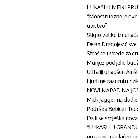
LUKASU I MENI PRU
“Monstruozno je ovo št
ubistvo”
Stiglo veliko iznenađen
Dejan Dragojević sve
Strašne uvrede za crn
Munjez podijelio budž
U Italiji uhapšen Ajnšt
Ljudi ne razumiju riz
NOVI NAPAD NA JODŽ
Mick Jagger na dodjel
Podrška Bebice i Teod
Da li se smješka nova l
“LUKASU U GRANDU N
pozajmio naplaćen m