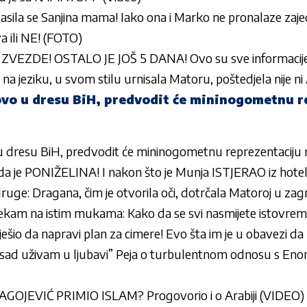
lasila se Sanjina mama! Iako ona i Marko ne pronalaze zajed
a ili NE! (FOTO)
ZVEZDE! OSTALO JE JOŠ 5 DANA! Ovo su sve informacije
a jeziku, u svom stilu urnisala Matoru, poštedjela nije ni
o u dresu BiH, predvodit će mininogometnu r
 dresu BiH, predvodit će mininogometnu reprezentaciju 
sada je PONIŽELINA! I nakon što je Munja ISTJERAO iz hotel
ge: Dragana, čim je otvorila oči, dotrčala Matoroj u zagrl
d Bekam na istim mukama: Kako da se svi nasmijete istovre
ješio da napravi plan za cimere! Evo šta im je u obavezi da
 sad uživam u ljubavi” Peja o turbulentnom odnosu s Eno
OJEVIĆ PRIMIO ISLAM? Progovorio i o Arabiji (VIDEO)