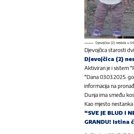
Djevojčica (2) nestala u Srb
Djevojčica starosti dv
Djevojčica (2) nes
Aktiviran je i sistem 
“Dana 03.03.2025. god
informacija na pronađ
Dunja ima smeđu kosu,
Kao mjesto nestanka j
“SVE JE BLUD I 
GRANDU! Istina ć