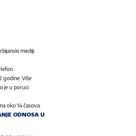
bijanski mediji.
elefon.
2 godine. Više
 je u poruci.
ena oko 14 časova.
VANJE ODNOSA U