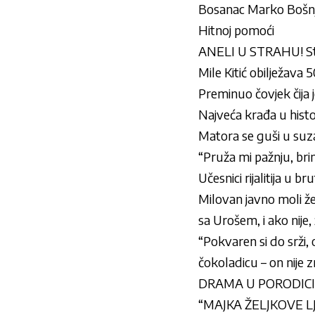
Bosanac Marko Bošnja
Hitnoj pomoći
ANELI U STRAHU! Sta
Mile Kitić obilježava
Preminuo čovjek čija j
Najveća krađa u histo
Matora se guši u suz
“Pruža mi pažnju, bri
Učesnici rijalitija u
Milovan javno moli ženu
sa Urošem, i ako nije
“Pokvaren si do srži, 
čokoladicu – on nije z
DRAMA U PORODICI AN
“MAJKA ŽELJKOVE LJ