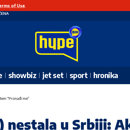
erms of Use
.
ŽENA
e
showbiz
jet set
sport
hronika
sistem “Pronađi me”
) nestala u Srbiji: A