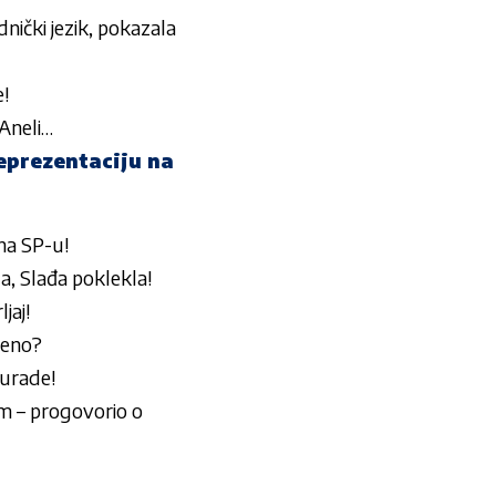
nički jezik, pokazala
!
 Aneli…
eprezentaciju na
na SP-u!
a, Slađa poklekla!
jaj!
meno?
 urade!
m – progovorio o