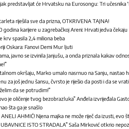
k predstavljat će Hrvatsku na Eurosongu: Tri učesnika ‘D
rleta riješila sve da prizna, OTKRIVENA TAJNA!
 50 godina karijere u zagrebačkoj Areni: Hrvati jedva čekaj
e krv spasila 2,4 miliona beba
riji Oskara: Fanovi Demi Mur ljuti
ama, javno se izvinila Janjušu, a onda priznala kakav odn
ne!”
 brutalnom okršaju, Marko umalo nasrnuo na Sanju, nastao h
 za još jednu šansu, čvrsto je riješio da posti i da se vrati 
, želim da se potrudim!”
ovo je oličenje tvog bezobrazluka” Anđela izvrijeđala Gastoz
nao šta ga je snašlo
ELI AHMIĆ! Njena majka ne može riječ da izusti, evo št
UBAVNICE ISTO STRADALA” Saša Mirković otkrio nepozn