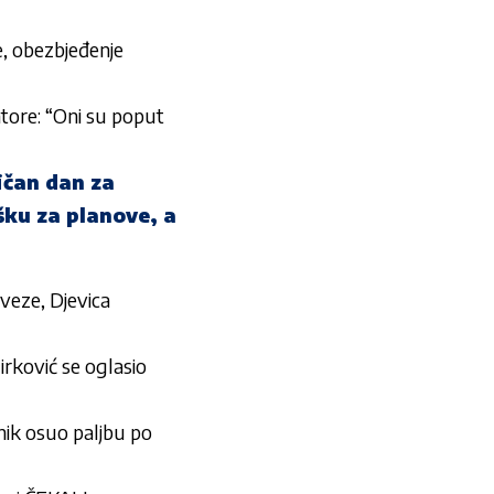
e, obezbjeđenje
tore: “Oni su poput
ičan dan za
šku za planove, a
veze, Djevica
ović se oglasio
ik osuo paljbu po