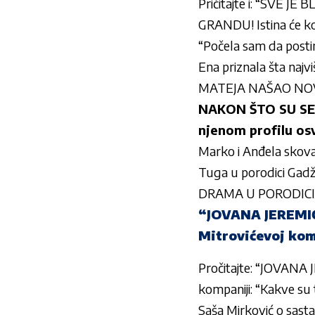
Pričitajte i:
“SVE JE B
GRANDU! Istina će ko
“Počela sam da postim
Ena priznala šta najvi
MATEJA NAŠAO NOVU D
NAKON ŠTO SU SE 
njenom profilu o
Marko i Anđela skovali
Tuga u porodici Gadž
DRAMA U PORODICI KA
“JOVANA JEREMIĆ
Mitrovićevoj komp
Pročitajte:
“JOVANA J
kompaniji: “Kakve su t
Saša Mirković o sas