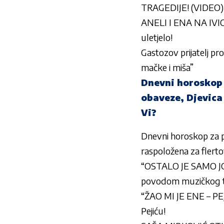
TRAGEDIJE! (VIDEO)
ANELI I ENA NA IVICI
uletjelo!
Gastozov prijatelj p
mačke i miša”
Dnevni horoskop 
obaveze, Djevica
Vi?
Dnevni horoskop za p
raspoložena za flert
“OSTALO JE SAMO JO
povodom muzičkog tak
“ŽAO MI JE ENE – PE
Pejiću!