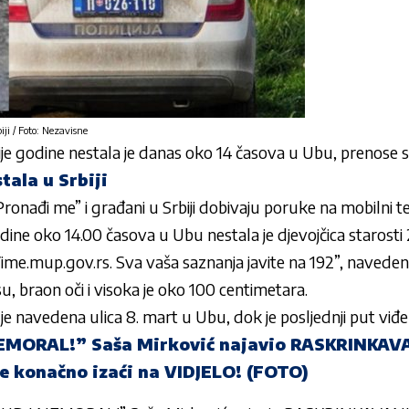
iji / Foto: Nezavisne
ije godine nestala je danas oko 14 časova u Ubu, prenose sr
tala u Srbiji
“Pronađi me” i građani u Srbiji dobivaju poruke na mobilni t
ine oko 14.00 časova u Ubu nestala je djevojčica starosti 
ime.mup.gov.rs. Sva vaša saznanja javite na 192”, navedeno
 braon oči i visoka je oko 100 centimetara.
e navedena ulica 8. mart u Ubu, dok je posljednji put viđ
NEMORAL!” Saša Mirković najavio RASKRINKA
e konačno izaći na VIDJELO! (FOTO)