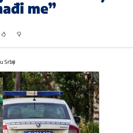
nađi me”
u Srbiji