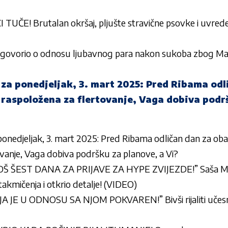
 TUČE! Brutalan okršaj, pljušte stravične psovke i uvred
rogovorio o odnosu ljubavnog para nakon sukoba zbog Ma
za ponedjeljak, 3. mart 2025: Pred Ribama odl
 raspoložena za flertovanje, Vaga dobiva podr
onedjeljak, 3. mart 2025: Pred Ribama odličan dan za oba
ovanje, Vaga dobiva podršku za planove, a Vi?
Š ŠEST DANA ZA PRIJAVE ZA HYPE ZVIJEZDE!” Saša Mirk
mičenja i otkrio detalje! (VIDEO)
JA JE U ODNOSU SA NJOM POKVAREN!” Bivši rijaliti učesn