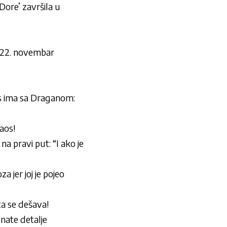
ore’ završila u
u 22. novembar
os ima sa Draganom:
aos!
na pravi put: “I ako je
a jer joj je pojeo
a se dešava!
ate detalje