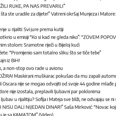
ŽILI RUKE, PA NAS PREVARILI”
a ste uradile za dijete!” Vatreni okršaj Munjeza i Matore: 
je u rijaliti: Svi jure prema kutiji
 otkrio u emisiji “Ko si kad ne gleda niko”: “ZOVEM PO
im stolom: Sramotne riječi u Bijeloj kući
ete: “Promijenio sam totalno sliku što se tiče tebe”
ajn iz BiH!
ik, a non-stop ovo rade u avionu
IRA! Maskirani muškarac pokušao da mu zapali automo
i Oscara nije se mogao odvojiti od svoje 44 godine mlađe 
ore nije izostala, preplavili ljubavni par poklonima
jubav u rijalitiju? Sofija i Mateja sve bliži, ne odvajaju se n
ISU DALI NIJEDAN DINAR!” Saša Mirković: “Novac koji
u je sa KAMATOM” (Video)