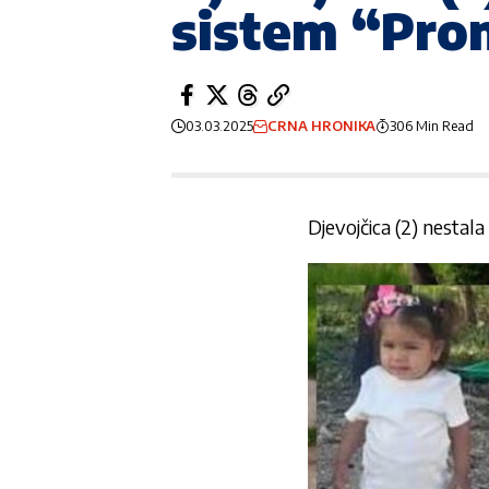
sistem “Pro
03.03.2025
CRNA HRONIKA
306 Min Read
Djevojčica (2) nestala 