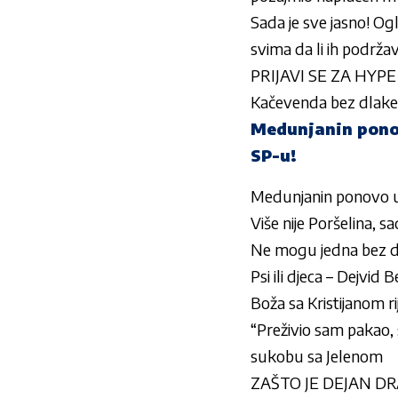
Sada je sve jasno! Og
svima da li ih podržav
PRIJAVI SE ZA HYPE 
Kačevenda bez dlake n
Medunjanin ponov
SP-u!
Medunjanin ponovo u
Više nije Poršelina, 
Ne mogu jedna bez dru
Psi ili djeca – Dejvi
Boža sa Kristijanom ri
“Preživio sam pakao,
sukobu sa Jelenom
ZAŠTO JE DEJAN DRAG