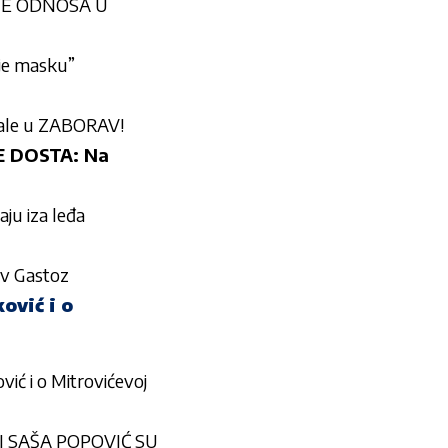
NJE ODNOSA U
 je masku”
pale u ZABORAV!
E DOSTA: Na
aju iza leđa
iv Gastoz
vić i o
 i o Mitrovićevoj
A I SAŠA POPOVIĆ SU