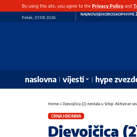
By using this site, you agree to the
Privacy Policy
and
T
NAJNOVIJE
HOROSKOP
HYPE 
Petak, 07.08.2026
naslovna
vijesti
hype zvezd
Home
»
Djevojčica (2) nestala u Srbiji: Aktiviran 
CRNA HRONIKA
Djevojčica (2