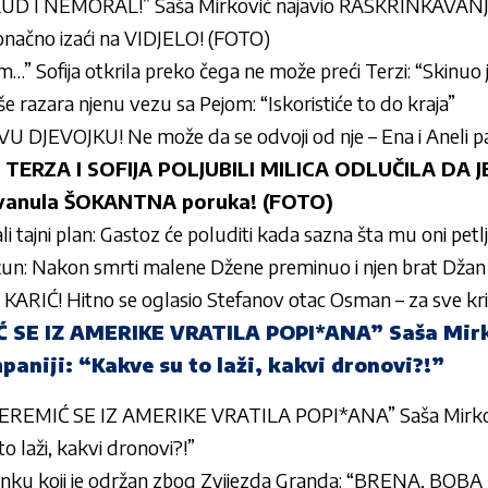
LUD I NEMORAL!” Saša Mirković najavio RASKRINKAVA
načno izaći na VIDJELO! (FOTO)
…” Sofija otkrila preko čega ne može preći Terzi: “Skinuo
še razara njenu vezu sa Pejom: “Iskoristiće to do kraja”
JEVOJKU! Ne može da se odvoji od nje – Ena i Aneli 
TERZA I SOFIJA POLJUBILI MILICA ODLUČILA DA J
svanula ŠOKANTNA poruka! (FOTO)
 tajni plan: Gastoz će poluditi kada sazna šta mu oni petlj
un: Nakon smrti malene Džene preminuo i njen brat Džan
RIĆ! Hitno se oglasio Stefanov otac Osman – za sve kr
 SE IZ AMERIKE VRATILA POPI*ANA” Saša Mirko
aniji: “Kakve su to laži, kakvi dronovi?!”
EREMIĆ SE IZ AMERIKE VRATILA POPI*ANA” Saša Mirković
o laži, kakvi dronovi?!”
tanku koji je održan zbog Zvijezda Granda: “BRENA, BOB