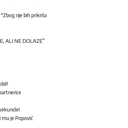
“Zbog nje bih prikrila
POVE, ALI NE DOLAZE”
bil!
partnerice
i sekunde!
 mu je Popović