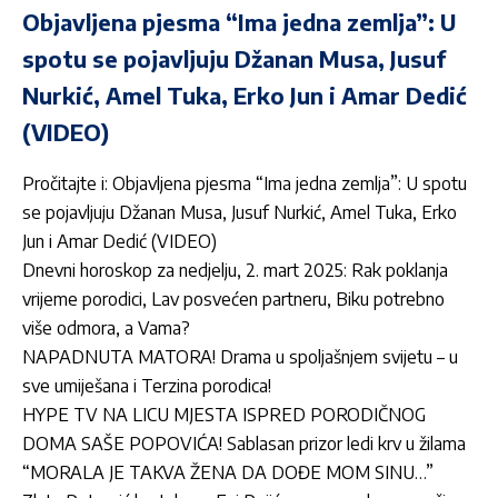
Objavljena pjesma “Ima jedna zemlja”: U
spotu se pojavljuju Džanan Musa, Jusuf
Nurkić, Amel Tuka, Erko Jun i Amar Dedić
(VIDEO)
Pročitajte i:
Objavljena pjesma “Ima jedna zemlja”: U spotu
se pojavljuju Džanan Musa, Jusuf Nurkić, Amel Tuka, Erko
Jun i Amar Dedić (VIDEO)
Dnevni horoskop za nedjelju, 2. mart 2025: Rak poklanja
vrijeme porodici, Lav posvećen partneru, Biku potrebno
više odmora, a Vama?
NAPADNUTA MATORA! Drama u spoljašnjem svijetu – u
sve umiješana i Terzina porodica!
HYPE TV NA LICU MJESTA ISPRED PORODIČNOG
DOMA SAŠE POPOVIĆA! Sablasan prizor ledi krv u žilama
“MORALA JE TAKVA ŽENA DA DOĐE MOM SINU…”