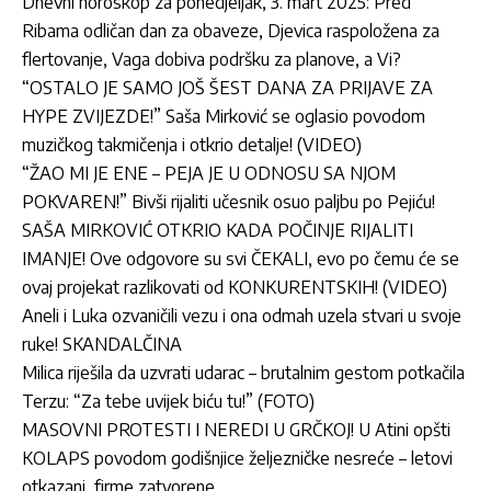
Dnevni horoskop za ponedjeljak, 3. mart 2025: Pred
Ribama odličan dan za obaveze, Djevica raspoložena za
flertovanje, Vaga dobiva podršku za planove, a Vi?
“OSTALO JE SAMO JOŠ ŠEST DANA ZA PRIJAVE ZA
HYPE ZVIJEZDE!” Saša Mirković se oglasio povodom
muzičkog takmičenja i otkrio detalje! (VIDEO)
“ŽAO MI JE ENE – PEJA JE U ODNOSU SA NJOM
POKVAREN!” Bivši rijaliti učesnik osuo paljbu po Pejiću!
SAŠA MIRKOVIĆ OTKRIO KADA POČINJE RIJALITI
IMANJE! Ove odgovore su svi ČEKALI, evo po čemu će se
ovaj projekat razlikovati od KONKURENTSKIH! (VIDEO)
Aneli i Luka ozvaničili vezu i ona odmah uzela stvari u svoje
ruke! SKANDALČINA
Milica riješila da uzvrati udarac – brutalnim gestom potkačila
Terzu: “Za tebe uvijek biću tu!” (FOTO)
MASOVNI PROTESTI I NEREDI U GRČKOJ! U Atini opšti
KOLAPS povodom godišnjice željezničke nesreće – letovi
otkazani, firme zatvorene