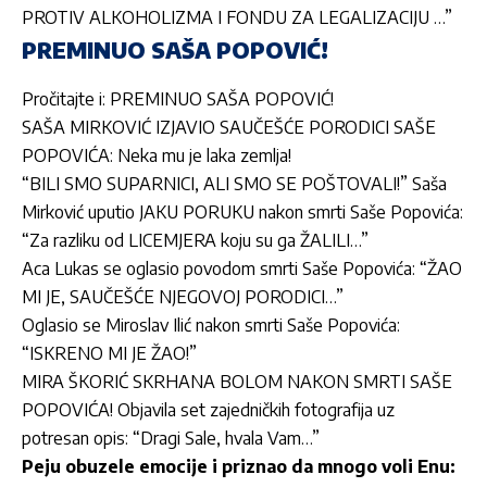
PROTIV ALKOHOLIZMA I FONDU ZA LEGALIZACIJU …”
PREMINUO SAŠA POPOVIĆ!
Pročitajte i:
PREMINUO SAŠA POPOVIĆ!
SAŠA MIRKOVIĆ IZJAVIO SAUČEŠĆE PORODICI SAŠE
POPOVIĆA: Neka mu je laka zemlja!
“BILI SMO SUPARNICI, ALI SMO SE POŠTOVALI!” Saša
Mirković uputio JAKU PORUKU nakon smrti Saše Popovića:
“Za razliku od LICEMJERA koju su ga ŽALILI…”
Aca Lukas se oglasio povodom smrti Saše Popovića: “ŽAO
MI JE, SAUČEŠĆE NJEGOVOJ PORODICI…”
Oglasio se Miroslav Ilić nakon smrti Saše Popovića:
“ISKRENO MI JE ŽAO!”
MIRA ŠKORIĆ SKRHANA BOLOM NAKON SMRTI SAŠE
POPOVIĆA! Objavila set zajedničkih fotografija uz
potresan opis: “Dragi Sale, hvala Vam…”
Peju obuzele emocije i priznao da mnogo voli Enu: