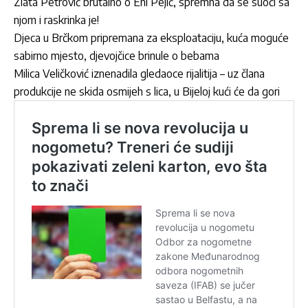
Zlata Petrović brutalno o Eni Pejić, spremna da se suoči sa
njom i raskrinka je!
Djeca u Brčkom pripremana za eksploataciju, kuća moguće
sabirno mjesto, djevojčice brinule o bebama
Milica Veličković iznenadila gledaoce rijalitija – uz člana
produkcije ne skida osmijeh s lica, u Bijeloj kući će da gori