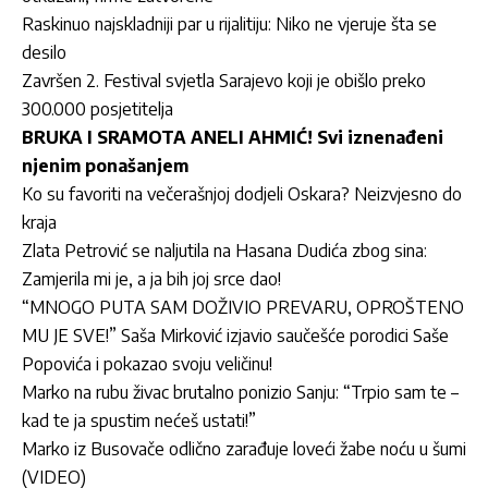
Raskinuo najskladniji par u rijalitiju: Niko ne vjeruje šta se
desilo
Završen 2. Festival svjetla Sarajevo koji je obišlo preko
300.000 posjetitelja
BRUKA I SRAMOTA ANELI AHMIĆ! Svi iznenađeni
njenim ponašanjem
Ko su favoriti na večerašnjoj dodjeli Oskara? Neizvjesno do
kraja
Zlata Petrović se naljutila na Hasana Dudića zbog sina:
Zamjerila mi je, a ja bih joj srce dao!
“MNOGO PUTA SAM DOŽIVIO PREVARU, OPROŠTENO
MU JE SVE!” Saša Mirković izjavio saučešće porodici Saše
Popovića i pokazao svoju veličinu!
Marko na rubu živac brutalno ponizio Sanju: “Trpio sam te –
kad te ja spustim nećeš ustati!”
Marko iz Busovače odlično zarađuje loveći žabe noću u šumi
(VIDEO)