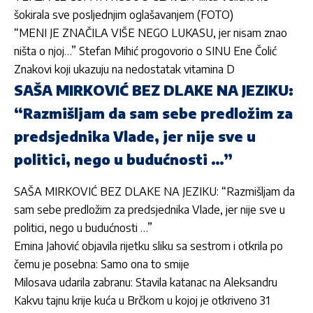
šokirala sve posljednjim oglašavanjem (FOTO)
“MENI JE ZNAČILA VIŠE NEGO LUKASU, jer nisam znao
ništa o njoj…” Stefan Mihić progovorio o SINU Ene Čolić
Znakovi koji ukazuju na nedostatak vitamina D
SAŠA MIRKOVIĆ BEZ DLAKE NA JEZIKU:
“Razmišljam da sam sebe predložim za
predsjednika Vlade, jer nije sve u
politici, nego u budućnosti …”
SAŠA MIRKOVIĆ BEZ DLAKE NA JEZIKU: “Razmišljam da
sam sebe predložim za predsjednika Vlade, jer nije sve u
politici, nego u budućnosti …”
Emina Jahović objavila rijetku sliku sa sestrom i otkrila po
čemu je posebna: Samo ona to smije
Milosava udarila zabranu: Stavila katanac na Aleksandru
Kakvu tajnu krije kuća u Brčkom u kojoj je otkriveno 31