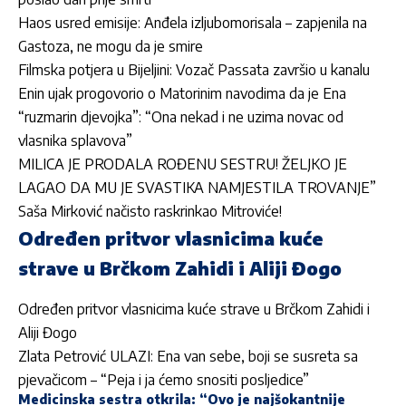
Haos usred emisije: Anđela izljubomorisala – zapjenila na
Gastoza, ne mogu da je smire
Filmska potjera u Bijeljini: Vozač Passata završio u kanalu
Enin ujak progovorio o Matorinim navodima da je Ena
“ruzmarin djevojka”: “Ona nekad i ne uzima novac od
vlasnika splavova”
MILICA JE PRODALA ROĐENU SESTRU! ŽELJKO JE
LAGAO DA MU JE SVASTIKA NAMJESTILA TROVANJE”
Saša Mirković načisto raskrinkao Mitroviće!
Određen pritvor vlasnicima kuće
strave u Brčkom Zahidi i Aliji Đogo
Određen pritvor vlasnicima kuće strave u Brčkom Zahidi i
Aliji Đogo
Zlata Petrović ULAZI: Ena van sebe, boji se susreta sa
pjevačicom – “Peja i ja ćemo snositi posljedice”
Medicinska sestra otkrila: “Ovo je najšokantnije