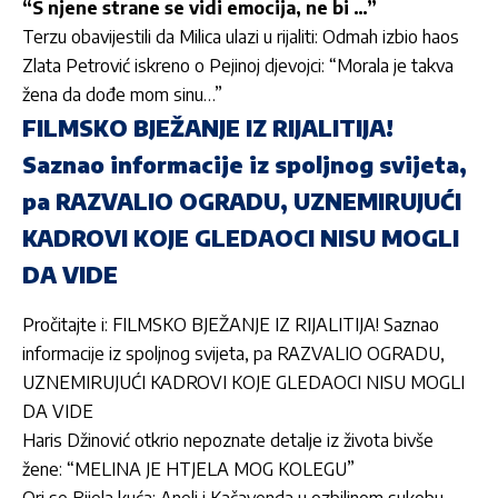
“S njene strane se vidi emocija, ne bi …”
Terzu obavijestili da Milica ulazi u rijaliti: Odmah izbio haos
Zlata Petrović iskreno o Pejinoj djevojci: “Morala je takva
žena da dođe mom sinu…”
FILMSKO BJEŽANJE IZ RIJALITIJA!
Saznao informacije iz spoljnog svijeta,
pa RAZVALIO OGRADU, UZNEMIRUJUĆI
KADROVI KOJE GLEDAOCI NISU MOGLI
DA VIDE
Pročitajte i: FILMSKO BJEŽANJE IZ RIJALITIJA! Saznao
informacije iz spoljnog svijeta, pa RAZVALIO OGRADU,
UZNEMIRUJUĆI KADROVI KOJE GLEDAOCI NISU MOGLI
DA VIDE
Haris Džinović otkrio nepoznate detalje iz života bivše
žene: “MELINA JE HTJELA MOG KOLEGU”
Ori se Bijela kuća: Aneli i Kačavenda u ozbiljnom sukobu