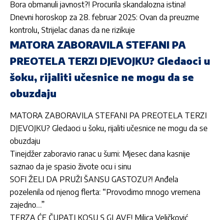
Bora obmanuli javnost?! Procurila skandalozna istina!
Dnevni horoskop za 28. februar 2025: Ovan da preuzme
kontrolu, Strijelac danas da ne rizikuje
MATORA ZABORAVILA STEFANI PA
PREOTELA TERZI DJEVOJKU? Gledaoci u
šoku, rijaliti učesnice ne mogu da se
obuzdaju
MATORA ZABORAVILA STEFANI PA PREOTELA TERZI
DJEVOJKU? Gledaoci u šoku, rijaliti učesnice ne mogu da se
obuzdaju
Tinejdžer zaboravio ranac u šumi: Mjesec dana kasnije
saznao da je spasio živote ocu i sinu
SOFI ŽELI DA PRUŽI ŠANSU GASTOZU?! Anđela
pozelenila od njenog flerta: “Provodimo mnogo vremena
zajedno…”
TERZA ĆE ČUPATI KOSU S GLAVE! Milica Veličković