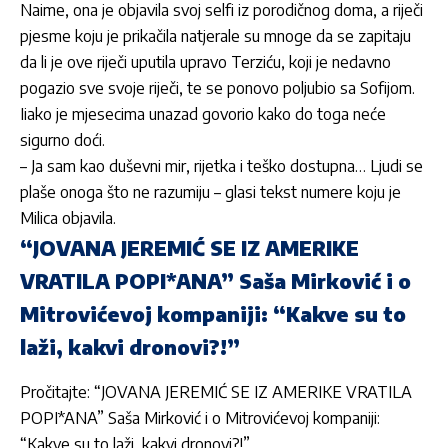
Naime, ona je objavila svoj selfi iz porodičnog doma, a riječi
pjesme koju je prikačila natjerale su mnoge da se zapitaju
da li je ove riječi uputila upravo Terziću, koji je nedavno
pogazio sve svoje riječi, te se ponovo poljubio sa Sofijom.
Iiako je mjesecima unazad govorio kako do toga neće
sigurno doći.
– Ja sam kao duševni mir, rijetka i teško dostupna… Ljudi se
plaše onoga što ne razumiju – glasi tekst numere koju je
Milica objavila.
“JOVANA JEREMIĆ SE IZ AMERIKE
VRATILA POPI*ANA” Saša Mirković i o
Mitrovićevoj kompaniji: “Kakve su to
laži, kakvi dronovi?!”
Pročitajte:
“JOVANA JEREMIĆ SE IZ AMERIKE VRATILA
POPI*ANA” Saša Mirković i o Mitrovićevoj kompaniji:
“Kakve su to laži, kakvi dronovi?!”