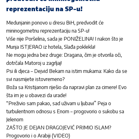
reprezentaciju na SP-u!
Medunjanin ponovo u dresu BiH, predvodit će
mininogometnu reprezentaciju na SP-u!
Više nije Poršelina, sada je PONIŽELINA! I nakon što je
Munja ISTJERAO iz hotela, Slađa poklekla!
Ne mogu jedna bez druge: Dragana, čim je otvorila oči,
dotrčala Matoroj u zagrljaj!
Psi ili djeca – Dejvid Bekam na istim mukama: Kako da se
svi nasmijete istovremeno?
Boža sa Kristijanom riješio da napravi plan za cimere! Evo
šta im je u obavezi da urade!
“Preživio sam pakao, sad uživam u ljubavi” Peja o
turbulentnom odnosu s Enom – progovorio o sukobu sa
Jelenom
ZAŠTO JE DEJAN DRAGOJEVIĆ PRIMIO ISLAM?
Progovorio i o Arabiji (VIDEO)