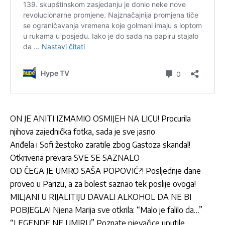
ON JE ANITI IZMAMIO OSMIJEH NA LICU! Procurila
njihova zajednička fotka, sada je sve jasno
Anđela i Sofi žestoko zaratile zbog Gastoza skandal!
Otkrivena prevara SVE SE SAZNALO
OD ČEGA JE UMRO SAŠA POPOVIĆ?! Posljednje dane
proveo u Parizu, a za bolest saznao tek poslije ovoga!
MILJANI U RIJALITIJU DAVALI ALKOHOL DA NE BI
POBJEGLA! Njena Marija sve otkrila: “Malo je falilo da…”
“LEGENDE NE UMIRU” Poznate pjevačice uputile