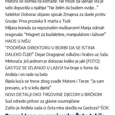
Matora se slomila na komade: Ne može da vjeruje šta je
sebi dopustila u rijalitiju! “Ne želim da budem ovdje…”
Selektor Doborac objavio spisak Zmajeva za duele protiv
Gruzije: Prva prozivka 9. marta u Tuzli
Miljana krenula za nepoznatim muškarcem! Marija odmah
reagovala: “Magnet za budaletine, manipulatore i lažove!”
HAOS U NIŠU
“PODRŠKA DIREKTORU U BORBI DA SE ISTINA
DALEKO ČUJE!” Dejan Dragojević odlučno i hrabro uz Sašu
Mirkovića: Još jednom je dokazao koliko je jak! (FOTO)
GASTOZ SE IZLANUO U LAJVU! Svi bruje o tome da
Anđela i on rade na bebi
Bijela kuća se trese zbog svađe Matore i Terze: “Ja sam
prevario, a ti si krila dijete”
NOVI DETALJI OKO TRGOVINE DJECOM U BRČKOM:
Sud odredio pritvor za glavne osumnjičene
Zašto je Anđela sada iz čista mira skočila na Gastoza? ŠOK