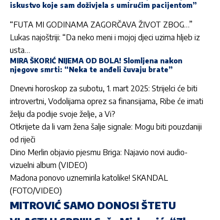
iskustvo koje sam doživjela s umirućim pacijentom”
“FUTA MI GODINAMA ZAGORČAVA ŽIVOT ZBOG…”
Lukas najoštriji: “Da neko meni i mojoj djeci uzima hljeb iz
usta…
MIRA ŠKORIĆ NIJEMA OD BOLA! Slomljena nakon
njegove smrti: “Neka te anđeli čuvaju brate”
Dnevni horoskop za subotu, 1. mart 2025: Strijelci će biti
introvertni, Vodolijama oprez sa finansijama, Ribe će imati
želju da podije svoje želje, a Vi?
Otkrijete da li vam žena šalje signale: Mogu biti pouzdaniji
od riječi
Dino Merlin objavio pjesmu Briga: Najavio novi audio-
vizuelni album (VIDEO)
Madona ponovo uznemirila katolike! SKANDAL
(FOTO/VIDEO)
MITROVIĆ SAMO DONOSI ŠTETU