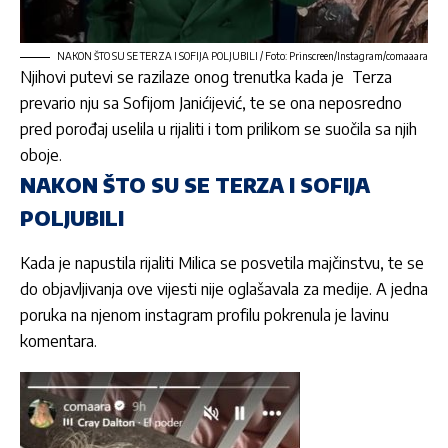
NAKON ŠTO SU SE TERZA I SOFIJA POLJUBILI / Foto: Prinscreen/Instagram/comaaara
Njihovi putevi se razilaze onog trenutka kada je Terza
prevario nju sa Sofijom Janićijević, te se ona neposredno
pred porođaj uselila u rijaliti i tom prilikom se suočila sa njih
oboje.
NAKON ŠTO SU SE TERZA I SOFIJA
POLJUBILI
Kada je napustila rijaliti Milica se posvetila majčinstvu, te se
do objavljivanja ove vijesti nije oglašavala za medije. A jedna
poruka na njenom instagram profilu pokrenula je lavinu
komentara.