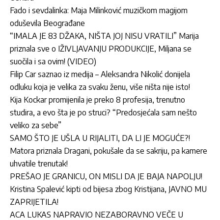
Fado i sevdalinka: Maja Milinković muzičkom magijom
oduševila Beograđane
“IMALA JE 83 DŽAKA, NIŠTA JOJ NISU VRATILI” Marija
priznala sve o IŽIVLJAVANJU PRODUKCIJE, Miljana se
suočila i sa ovim! (VIDEO)
Filip Car saznao iz medija – Aleksandra Nikolić donijela
odluku koja je velika za svaku ženu, više ništa nije isto!
Kija Kockar promijenila je preko 8 profesija, trenutno
studira, a evo šta je po struci? “Predosjećala sam nešto
veliko za sebe”
SAMO ŠTO JE UŠLA U RIJALITI, DA LI JE MOGUĆE?!
Matora priznala Dragani, pokušale da se sakriju, pa kamere
uhvatile trenutak!
PREŠAO JE GRANICU, ON MISLI DA JE BAJA NAPOLJU!
Kristina Spalević kipti od bijesa zbog Kristijana, JAVNO MU
ZAPRIJETILA!
ACA LUKAS NAPRAVIO NEZABORAVNO VEČE U