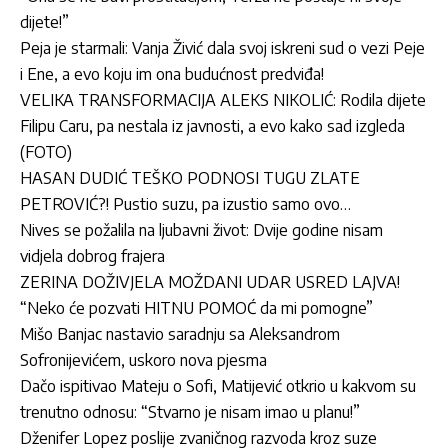
dijete!”
Peja je starmali: Vanja Živić dala svoj iskreni sud o vezi Peje
i Ene, a evo koju im ona budućnost predviđa!
VELIKA TRANSFORMACIJA ALEKS NIKOLIĆ: Rodila dijete
Filipu Caru, pa nestala iz javnosti, a evo kako sad izgleda
(FOTO)
HASAN DUDIĆ TEŠKO PODNOSI TUGU ZLATE
PETROVIĆ?! Pustio suzu, pa izustio samo ovo…
Nives se požalila na ljubavni život: Dvije godine nisam
vidjela dobrog frajera
ZERINA DOŽIVJELA MOŽDANI UDAR USRED LAJVA!
“Neko će pozvati HITNU POMOĆ da mi pomogne”
Mišo Banjac nastavio saradnju sa Aleksandrom
Sofronijevićem, uskoro nova pjesma
Dačo ispitivao Mateju o Sofi, Matijević otkrio u kakvom su
trenutno odnosu: “Stvarno je nisam imao u planu!”
Dženifer Lopez poslije zvaničnog razvoda kroz suze