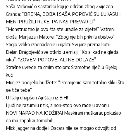
Saša Mirković o sastanku koji je održan zbog Zvijezda
Granda: “BRENA, BOBA I SAŠA POPOVIĆ SU LUKASU I
MENI PRUŽILI RUKE, PA NAS PREVARILI”
“Monstruozno je ovo šta ste uradile za dijete!” Vatreni
okršaj Munjeza i Matore: “Zbog nje bih prikrila ubistvo”
Stiglo veliko iznenađenje u rijaliti: Svi jure prema kutiji
Dejan Dragojević sve otkrio u emisiji “Ko si kad ne gleda
niko”: “ZOVEM POPOVE, ALI NE DOLAZE”
Strašne uvrede za crnim stolom: Sramotne riječi u Bijeloj
kući
Munjez podijelio budžete: “Promijenio sam totalno sliku što
se tiče tebe”
U Italiji uhapšen Ajnštajn iz BiH!
Ljudi ne razumiju rizik, a non-stop ovo rade u avionu
NOVI NAPAD NA JODŽIRA! Maskirani muškarac pokušao
da mu zapali automobil!
Mick Jagger na dodjeli Oscara nije se mogao odvojiti od