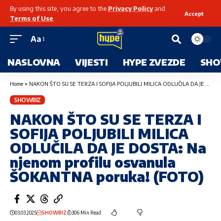
By using this site, you agree to the
Privacy Policy
and
Accept
Terms of Use
.
Aa
NASLOVNA
VIJESTI
HYPE ZVEZDE
SHO
Home
»
NAKON ŠTO SU SE TERZA I SOFIJA POLJUBILI MILICA ODLUČILA DA JE DOSTA: Na njenom profilu osvanula ŠOKANTNA poruka! (FOTO)
SHOWBIZ
NAKON ŠTO SU SE TERZA I
SOFIJA POLJUBILI MILICA
ODLUČILA DA JE DOSTA: Na
njenom profilu osvanula
ŠOKANTNA poruka! (FOTO)
03.03.2025
SHOWBIZ
306 Min Read