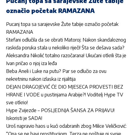
Pucanj topa sa sarajevske Žute tabije
označio početak RAMAZANA
Pucanj topa sa sarajevske Žute tabije označio početak
RAMAZANA
Stefani odlučila da se obrati Matoroj: Nakon skandaloznog
raskida poruka stala u nekoliko riječi! Šta se dešava sada?
Aleksandra Nikolić totalno razočarana! Ukućani otkrili šta je
Ivan pričao o njoj iza leđa
Beba Aneli i Luke na putu? Par se odlučio za ovu
nekretninu nakon izlaska iz rijalitija
DEJAN DRAGOJEVIĆ ĆE DIO MJESECA PROVESTI BEZ
HRANE I VODE u pustinjama Arabije?! Voditelj Hype TV
sve otkrio!
Hype Zvijezde – POSLJEDNJA ŠANSA ZA PRIJAVU!
Iskoristi je SADA!
Uroš napravio haos u kući odabranih zbog Milice Veličković:
“Ona se ne bavi prostitucijom, Terza ne poštuje ni svoje