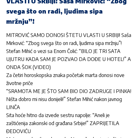
VLASTI U SRBIJI! Saša Mirković: “Zbog
svega što on radi, ljudima sipa
mržnju”!
MITROVIĆ SAMO DONOSI ŠTETU VLASTI U SRBIJI! Saša
Mirković: “Zbog svega što on radi, ljudima sipa mržnju”!
Stefan Mihić o vezi sa Enom Čolić: “BILO JE TRI SATA
UJUTRU KADA SAM JE POZVAO DA DOĐE U HOTEL!” A
ONDA ŠOK (VIDEO)
Za četiri horoskopska znaka početak marta donosi nove
životne priče
“SRAMOTA ME JE ŠTO SAM BIO DIO ZADRUGE I PINKA!
Ništa dobro mi nisu donijeli!” Stefan Mihić nakon javnog
LINČA
Sita hoće hitno da izvede sestru napolje: “Aneli je
zaštićenija zakonski od građana Srbije!” ZAPRIJETILA
ĐEDOVIĆU