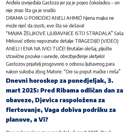
Anđela izvrijeđala Gastoza jer joj je pojeo čokoladicu – on
nije znao šta ga je snašlo
DRAMA U PORODICI ANELI AHMIĆ! Njena majka ne
može riječ da izusti, evo šta se dešava!
“MAJKA ŽELJKOVE LJUBAVNICE ISTO STRADALA” Saša
Mirković otkrio nepoznate detalje TRAGEDIJE! (VIDEO)
ANELI I ENA NA IVICI TUČE! Brutalan okršaj, pljušte
stravične psovke i uvrede, obezbjeđenje uletjelo!
Gastozov prijatelj progovorio o odnosu ljubavnog para
nakon sukoba zbog Matore: “Oni su poput mačke i miša”
Dnevni horoskop za ponedjeljak, 3.
mart 2025: Pred Ribama odličan dan za
obaveze, Djevica raspoložena za
flertovanje, Vaga dobiva podršku za
planove, a Vi?