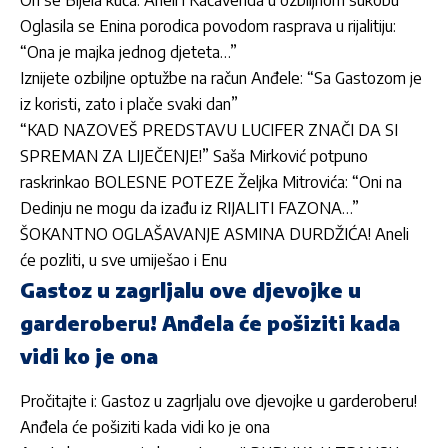
Oglasila se Enina porodica povodom rasprava u rijalitiju:
“Ona je majka jednog djeteta…”
Iznijete ozbiljne optužbe na račun Anđele: “Sa Gastozom je
iz koristi, zato i plače svaki dan”
“KAD NAZOVEŠ PREDSTAVU LUCIFER ZNAČI DA SI
SPREMAN ZA LIJEČENJE!” Saša Mirković potpuno
raskrinkao BOLESNE POTEZE Željka Mitrovića: “Oni na
Dedinju ne mogu da izađu iz RIJALITI FAZONA…”
ŠOKANTNO OGLAŠAVANJE ASMINA DURDŽIĆA! Aneli
će pozliti, u sve umiješao i Enu
Gastoz u zagrljalu ove djevojke u
garderoberu! Anđela će pošiziti kada
vidi ko je ona
Pročitajte i:
Gastoz u zagrljalu ove djevojke u garderoberu!
Anđela će pošiziti kada vidi ko je ona