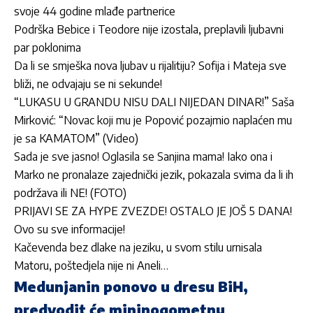
svoje 44 godine mlađe partnerice
Podrška Bebice i Teodore nije izostala, preplavili ljubavni
par poklonima
Da li se smješka nova ljubav u rijalitiju? Sofija i Mateja sve
bliži, ne odvajaju se ni sekunde!
“LUKASU U GRANDU NISU DALI NIJEDAN DINAR!” Saša
Mirković: “Novac koji mu je Popović pozajmio naplaćen mu
je sa KAMATOM” (Video)
Sada je sve jasno! Oglasila se Sanjina mama! Iako ona i
Marko ne pronalaze zajednički jezik, pokazala svima da li ih
podržava ili NE! (FOTO)
PRIJAVI SE ZA HYPE ZVEZDE! OSTALO JE JOŠ 5 DANA!
Ovo su sve informacije!
Kačevenda bez dlake na jeziku, u svom stilu urnisala
Matoru, poštedjela nije ni Aneli…
Medunjanin ponovo u dresu BiH,
predvodit će mininogometnu