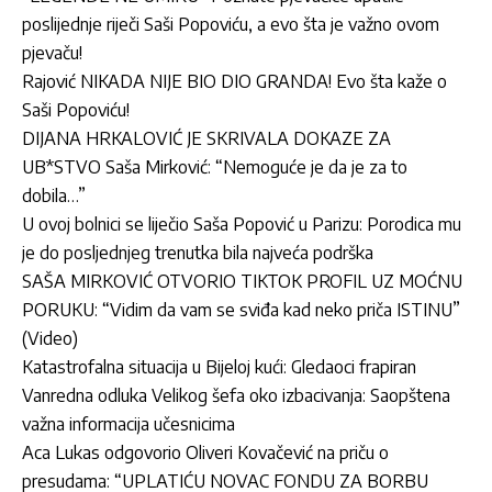
poslijednje riječi Saši Popoviću, a evo šta je važno ovom
pjevaču!
Rajović NIKADA NIJE BIO DIO GRANDA! Evo šta kaže o
Saši Popoviću!
DIJANA HRKALOVIĆ JE SKRIVALA DOKAZE ZA
UB*STVO Saša Mirković: “Nemoguće je da je za to
dobila…”
U ovoj bolnici se liječio Saša Popović u Parizu: Porodica mu
je do posljednjeg trenutka bila najveća podrška
SAŠA MIRKOVIĆ OTVORIO TIKTOK PROFIL UZ MOĆNU
PORUKU: “Vidim da vam se sviđa kad neko priča ISTINU”
(Video)
Katastrofalna situacija u Bijeloj kući: Gledaoci frapiran
Vanredna odluka Velikog šefa oko izbacivanja: Saopštena
važna informacija učesnicima
Aca Lukas odgovorio Oliveri Kovačević na priču o
presudama: “UPLATIĆU NOVAC FONDU ZA BORBU