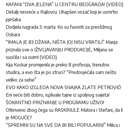
KAFANI “DVA JELENA” U CENTRU BEOGRADA! (VIDEO)
Detalji nesreće u Rajlovcu: Uhapšen vozač koji je usmrtio
pješaka
Dodjela nagrada 3. marta: Ko su favoriti za prestižnog
Oskara
“IMALA JE 83 DŽAKA, NIŠTA JOJ NISU VRATILI” Marija
priznala sve o IŽIVLJAVANJU PRODUKCIJE, Miljana se
suočila i sa ovim! (VIDEO)
Kija Kockar promijenila je preko 8 profesija, trenutno
studira, a evo šta je po struci? “Predosjećala sam nešto
veliko za sebe”
EVO KAKO IZGLEDA NOVA SNAJKA ZLATE PETROVIĆ!
Eni neće biti dobro, isplivale tajne iz spoljnog svijeta!
ŠOKANTNO PRIZNANJE U PROGRAMU UŽIVO!
Otkriveno zbog čega su RASKINULE Matora i Stefani, da li
je MOGUĆE?
“SPREMNI SU NA SVE DA BI BILI POPULARNI” Milica i