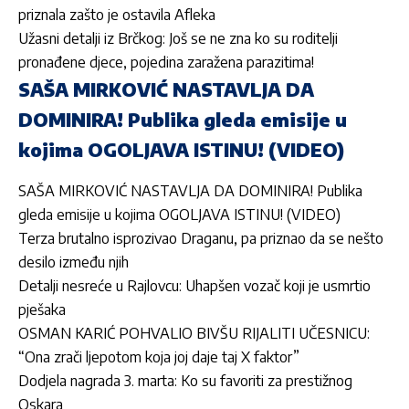
priznala zašto je ostavila Afleka
Užasni detalji iz Brčkog: Još se ne zna ko su roditelji
pronađene djece, pojedina zaražena parazitima!
SAŠA MIRKOVIĆ NASTAVLJA DA
DOMINIRA! Publika gleda emisije u
kojima OGOLJAVA ISTINU! (VIDEO)
SAŠA MIRKOVIĆ NASTAVLJA DA DOMINIRA! Publika
gleda emisije u kojima OGOLJAVA ISTINU! (VIDEO)
Terza brutalno isprozivao Draganu, pa priznao da se nešto
desilo između njih
Detalji nesreće u Rajlovcu: Uhapšen vozač koji je usmrtio
pješaka
OSMAN KARIĆ POHVALIO BIVŠU RIJALITI UČESNICU:
“Ona zrači ljepotom koja joj daje taj X faktor”
Dodjela nagrada 3. marta: Ko su favoriti za prestižnog
Oskara