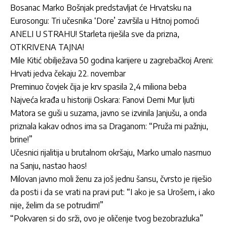
Bosanac Marko Bošnjak predstavljat će Hrvatsku na
Eurosongu: Tri učesnika ‘Dore’ završila u Hitnoj pomoći
ANELI U STRAHU! Starleta riješila sve da prizna,
OTKRIVENA TAJNA!
Mile Kitić obilježava 50 godina karijere u zagrebačkoj Areni:
Hrvati jedva čekaju 22. novembar
Preminuo čovjek čija je krv spasila 2,4 miliona beba
Najveća krađa u historiji Oskara: Fanovi Demi Mur ljuti
Matora se guši u suzama, javno se izvinila Janjušu, a onda
priznala kakav odnos ima sa Draganom: “Pruža mi pažnju,
brine!”
Učesnici rijalitija u brutalnom okršaju, Marko umalo nasrnuo
na Sanju, nastao haos!
Milovan javno moli ženu za još jednu šansu, čvrsto je riješio
da posti i da se vrati na pravi put: “I ako je sa Urošem, i ako
nije, želim da se potrudim!”
“Pokvaren si do srži, ovo je oličenje tvog bezobrazluka”