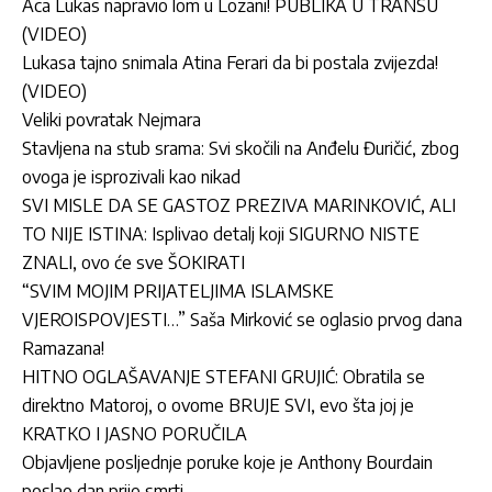
Aca Lukas napravio lom u Lozani! PUBLIKA U TRANSU
(VIDEO)
Lukasa tajno snimala Atina Ferari da bi postala zvijezda!
(VIDEO)
Veliki povratak Nejmara
Stavljena na stub srama: Svi skočili na Anđelu Đuričić, zbog
ovoga je isprozivali kao nikad
SVI MISLE DA SE GASTOZ PREZIVA MARINKOVIĆ, ALI
TO NIJE ISTINA: Isplivao detalj koji SIGURNO NISTE
ZNALI, ovo će sve ŠOKIRATI
“SVIM MOJIM PRIJATELJIMA ISLAMSKE
VJEROISPOVJESTI…” Saša Mirković se oglasio prvog dana
Ramazana!
HITNO OGLAŠAVANJE STEFANI GRUJIĆ: Obratila se
direktno Matoroj, o ovome BRUJE SVI, evo šta joj je
KRATKO I JASNO PORUČILA
Objavljene posljednje poruke koje je Anthony Bourdain
poslao dan prije smrti