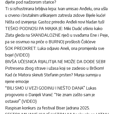
dijete pod nadzorom starice?
Ti si isfrustrirana brbljiva krpa: Ivan urnisao Anđelu, ona ušla
u crveno i brutalnim urlikanjem zatresla zidove Bijele kuće!
Ništa od izvinjenja: Gastoz priredio Anđeli novi hladan tuš!
TEŠKO PODNOSI PA MAJKA JE: Miki Dudić otkrio kako
Zlata gleda na SKANDALOZNE riječi u svađama Ene i Peje,
pa se osvrnuo na priče o BURNOJ prošlosti Čolićeve
ŠOK PREOKRET: Luka odjavio Aneli, ona promijenila sve
boje! (VIDEO)
BIVŠA UČESNICA RIJALITIJA NE MOŽE DA DOĐE SEBI!
Potresena zbog strave i užasa koji se zadesio u Brčkom!
Kad će Matora skinuti Stefanin prsten? Munja sumnja u
njene emocije
“BILI SMO U VEZI GODINU I NEŠTO DANA” Lukas
progovorio o Danijeli Vranić: “Ne znam zašto sam je
ostavio!” (VIDEO)
Raspisan konkurs za festival Biser Jadrana 2025.