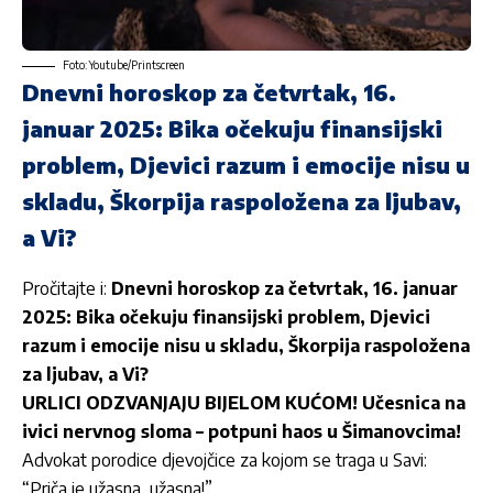
Foto: Youtube/Printscreen
Dnevni horoskop za četvrtak, 16.
januar 2025: Bika očekuju finansijski
problem, Djevici razum i emocije nisu u
skladu, Škorpija raspoložena za ljubav,
a Vi?
Pročitajte i:
Dnevni horoskop za četvrtak, 16. januar
2025: Bika očekuju finansijski problem, Djevici
razum i emocije nisu u skladu, Škorpija raspoložena
za ljubav, a Vi?
URLICI ODZVANJAJU BIJELOM KUĆOM! Učesnica na
ivici nervnog sloma – potpuni haos u Šimanovcima!
Advokat porodice djevojčice za kojom se traga u Savi:
“Priča je užasna, užasna!”