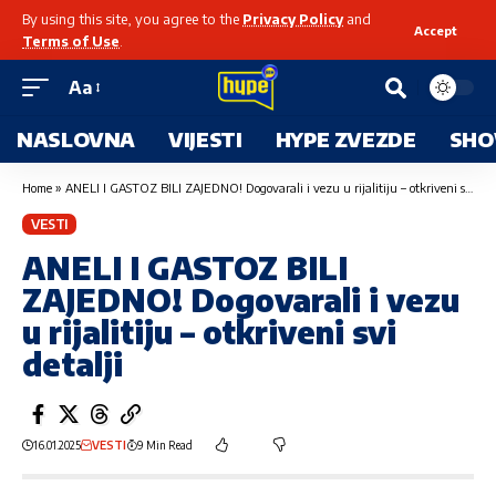
By using this site, you agree to the
Privacy Policy
and
Accept
Terms of Use
.
Aa
NASLOVNA
VIJESTI
HYPE ZVEZDE
SHO
Home
»
ANELI I GASTOZ BILI ZAJEDNO! Dogovarali i vezu u rijalitiju – otkriveni svi detalji
VESTI
ANELI I GASTOZ BILI
ZAJEDNO! Dogovarali i vezu
u rijalitiju – otkriveni svi
detalji
16.01.2025
VESTI
9 Min Read