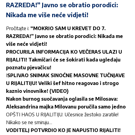
RAZREDA!” Javno se obratio porodici:
Nikada me više neće vidjeti!
Pročitajte i:
“MOKRIO SAM U KREVET DO 7.
RAZREDA!” Javno se obratio porodici: Nikada me
više neće vidjeti!
PROCURILA INFORMACIJA KO VEČERAS ULAZI U
RIJALITI! Takmičari će se šokirati kada ugledaju
poznatu pjevačicu!
I
SPLIVAO SNIMAK SINOĆNE MASOVNE TUČNJAVE
U RIJALITIJU! Veliki šef hitno reagovao i strogo
kaznio vinovnike! (VIDEO)
Nakon burnog suočavanja oglasila se Milosava:
Aleksandrina majka Milovanu poručila samo jedno
OPŠTI HAOS U RIJALITIJU: Učesnice žestoko zaratile!
Nikako se ne smiruju…
VODITELJ POTVRDIO KO JE NAPUSTIO RIJALITI!