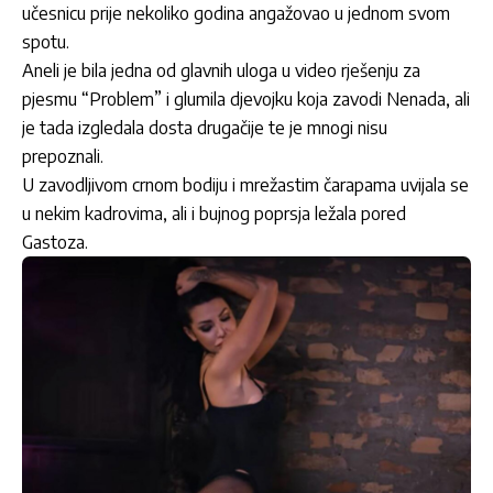
učesnicu prije nekoliko godina angažovao u jednom svom
spotu.
Aneli je bila jedna od glavnih uloga u video rješenju za
pjesmu “Problem” i glumila djevojku koja zavodi Nenada, ali
je tada izgledala dosta drugačije te je mnogi nisu
prepoznali.
U zavodljivom crnom bodiju i mrežastim čarapama uvijala se
u nekim kadrovima, ali i bujnog poprsja ležala pored
Gastoza.