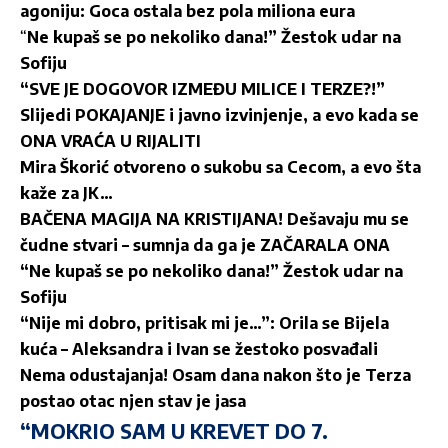
agoniju: Goca ostala bez pola miliona eura
“
Ne kupaš se po nekoliko dana!” Žestok udar na
Sofiju
“SVE JE DOGOVOR IZMEĐU MILICE I TERZE?!”
Slijedi POKAJANJE i javno izvinjenje, a evo kada se
ONA VRAĆA U RIJALITI
Mira Škorić otvoreno o sukobu sa Cecom, a evo šta
kaže za JK…
BAČENA MAGIJA NA KRISTIJANA! Dešavaju mu se
čudne stvari – sumnja da ga je ZAČARALA ONA
“Ne kupaš se po nekoliko dana!” Žestok udar na
Sofiju
“Nije mi dobro, pritisak mi je…”: Orila se Bijela
kuća – Aleksandra i Ivan se žestoko posvađali
Nema odustajanja! Osam dana nakon što je Terza
postao otac njen stav je jasa
“MOKRIO SAM U KREVET DO 7.