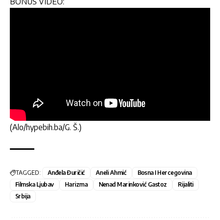
BONUS VIDEO:
(Alo/hypebih.ba/G. Š.)
TAGGED:
Anđela Đuričić
Aneli Ahmić
Bosna I Hercegovina
Filmska Ljubav
Harizma
Nenad Marinković Gastoz
Rijaliti
Srbija