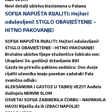
Novi detalji ubistva biznismena u Palama
SOFIJA NAPUŠTA RIJALITI: Hejteri
oduševljeni! STIGLO OBAVJEŠTENJE –
HITNO PAKOVANJE!
SOFIJA NAPUŠTA RIJALITI: Hejteri oduševljeni!
STIGLO OBAVJEŠTENJE – HITNO PAKOVANJE!
Brutalno ubistvo lijepe studentice šokiralo sve:
Uhapšeni 34-godišnji državljanin BiH
Gazda im priredio paklenu sedmicu: Ovo dvoje
rijaliti učesnika imaju poseban zadatak! Pala
zvanična odluk
a
ALEKSANDRA I GASTOZ U TAJNOJ VEZI?! Anđela
doživjela NERVNI SLOM
OSVETA! SOFIJA ZABIBERILA ČORBU – NAPRAVILA
HAOS! Riješila da ih IZBACI NAPOLJE!