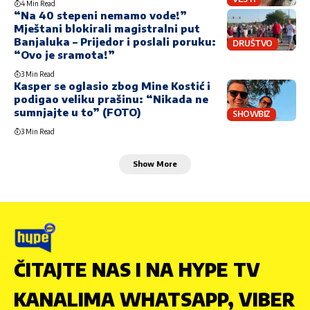
4 Min Read
“Na 40 stepeni nemamo vode!”
Mještani blokirali magistralni put
Banjaluka – Prijedor i poslali poruku:
DRUŠTVO
“Ovo je sramota!”
3 Min Read
Kasper se oglasio zbog Mine Kostić i
podigao veliku prašinu: “Nikada ne
sumnjajte u to” (FOTO)
SHOWBIZ
3 Min Read
Show More
ČITAJTE NAS I NA HYPE TV
KANALIMA WHATSAPP, VIBER