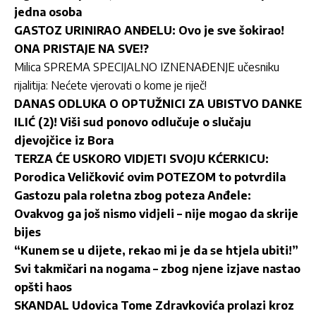
jedna osoba
GASTOZ URINIRAO ANĐELU: Ovo je sve šokirao!
ONA PRISTAJE NA SVE!?
Milica SPREMA SPECIJALNO IZNENAĐENJE učesniku
rijalitija: Nećete vjerovati o kome je riječ!
DANAS ODLUKA O OPTUŽNICI ZA UBISTVO DANKE
ILIĆ (2)! Viši sud ponovo odlučuje o slučaju
djevojčice iz Bora
TERZA ĆE USKORO VIDJETI SVOJU KĆERKICU:
Porodica Veličković ovim POTEZOM to potvrdila
Gastozu pala roletna zbog poteza Anđele:
Ovakvog ga još nismo vidjeli – nije mogao da skrije
bijes
“Kunem se u dijete, rekao mi je da se htjela ubiti!”
Svi takmičari na nogama – zbog njene izjave nastao
opšti haos
SKANDAL Udovica Tome Zdravkovića prolazi kroz