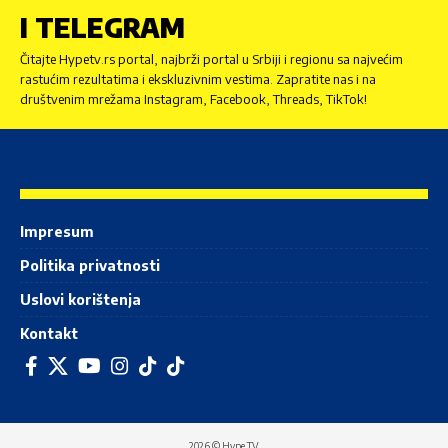
I TELEGRAM
Čitajte Hypetv.rs portal, najbrži portal u Srbiji i regionu sa najvećim
rastućim rezultatima i ekskluzivnim vestima. Zapratite nas i na
društvenim mrežama Instagram, Facebook, Threads, TikTok!
Impresum
Politika privatnosti
Uslovi korištenja
Kontakt
2026 © Hype TV