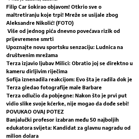
Filip Car šokirao objavom! Otkrio sve o
maltretiranju koje trpi! Mreže se usijale zbog
Aleksandre Nikolić! (FOTO)
Više od jednog pića dnevno povećava rizik od
prijevremene smrti
Upoznajte novu sportsku senzaciju: Ludnica na
društvenim mrežama
Terza izjavio ljubav Milici: Obratio joj se direktno u
kameru dirljivim riječima
Sofija iznenadila reakcijom: Evo šta je radila dok je
Terza gledao fotografije male Barbare
Terza odlučio da pobjegne: Nakon što je prvi put
vidio slike svoje kćerke, nije mogao da dođe sebi!
POVUKAO OVAJ POTEZ
Banjalučki profesor izabran među 50 najboljih
edukatora svijeta: Kandidat za glavnu nagradu od
milion dolara