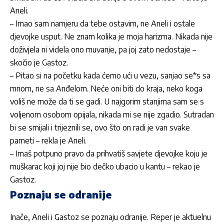
Aneli.
– Imao sam namjeru da tebe ostavim, ne Aneli i ostale
djevojke usput. Ne znam kolika je moja harizma. Nikada nije
doživjela ni videla ono muvanje, pa joj zato nedostaje –
skočio je Gastoz.
– Pitao si na početku kada ćemo ući u vezu, sanjao se*s sa
mnom, ne sa Anđelom. Neće oni biti do kraja, neko koga
voliš ne može da ti se gadi. U najgorim stanjima sam se s
voljenom osobom opijala, nikada mi se nije zgadio. Sutradan
bi se smijali i trijeznili se, ovo što on radi je van svake
pameti – rekla je Aneli.
– Imaš potpuno pravo da prihvatiš savjete djevojke koju je
muškarac koji joj nije bio dečko ubacio u kantu – rekao je
Gastoz.
Poznaju se odranije
Inače, Aneli i Gastoz se poznaju odranije. Reper je aktuelnu