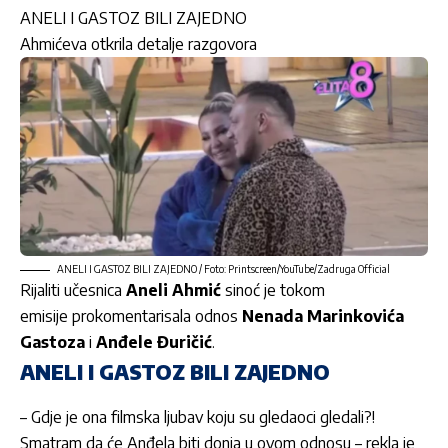
ANELI I GASTOZ BILI ZAJEDNO
Ahmićeva otkrila detalje razgovora
ANELI I GASTOZ BILI ZAJEDNO / Foto: Printscreen/YouTube/Zadruga Official
Rijaliti učesnica
Aneli Ahmić
sinoć je tokom
emisije prokomentarisala odnos
Nenada Marinkovića
Gastoza
i
Anđele Đuričić
.
ANELI I GASTOZ BILI ZAJEDNO
– Gdje je ona filmska ljubav koju su gledaoci gledali?!
Smatram da će Anđela biti donja u ovom odnosu – rekla je