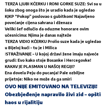
TERZA LJUBI KĆERKU I RONI GORKE SUZE: Svi su u
šoku zbog onoga što je uradio kada je ugledao
KJKP “Pokop” poslovao s gubitkom! Najavljeno
povećanje cijena sahrana i dženaza
Veliki šef odlučio da oduzme honorare ovim
učesnicima: Njima je danas najteže
TERZA VIDIO KĆERKU Prolio suze kada je ugledao
u Bijeloj kući – tu je i Milica
I
STRAŽIVANJE – U kojoj državi žene imaju najveće
grudi: Evo kako stoje Bosanke i Hercegovke!
KAKAV JE PLASMAN U NAŠOJ REGIJI?
Ena dovela Peju do pucanja! Pale ozbiljne
prijetnje: Niko ne može da ga smiri
OVO NIJE EMITOVANO NA TELEVIZIJI!
Obezbjeđenje napravilo živi zid – opšti
haos u rijalitiju