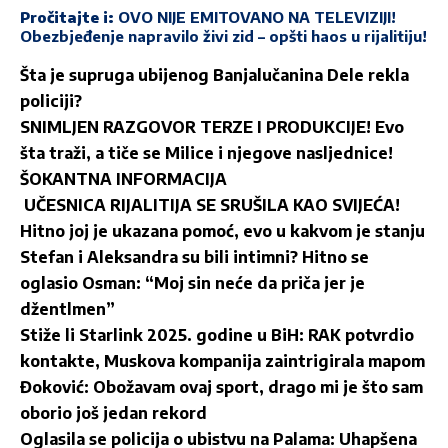
Pročitajte i:
OVO NIJE EMITOVANO NA TELEVIZIJI!
Obezbjeđenje napravilo živi zid – opšti haos u rijalitiju!
Šta je supruga ubijenog Banjalučanina Dele rekla
policiji?
SNIMLJEN RAZGOVOR TERZE I PRODUKCIJE! Evo
šta traži, a tiče se Milice i njegove nasljednice!
ŠOKANTNA INFORMACIJA
UČESNICA RIJALITIJA SE SRUŠILA KAO SVIJEĆA!
Hitno joj je ukazana pomoć, evo u kakvom je stanju
Stefan i Aleksandra su bili intimni? Hitno se
oglasio Osman: “Moj sin neće da priča jer je
džentlmen”
Stiže li Starlink 2025. godine u BiH: RAK potvrdio
kontakte, Muskova kompanija zaintrigirala mapom
Đoković: Obožavam ovaj sport, drago mi je što sam
oborio još jedan rekord
Oglasila se policija o ubistvu na Palama: Uhapšena