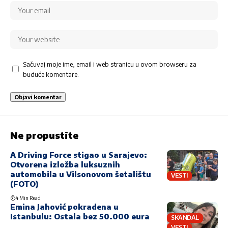
Sačuvaj moje ime, email i web stranicu u ovom browseru za
buduće komentare.
Ne propustite
A Driving Force stigao u Sarajevo:
Otvorena izložba luksuznih
automobila u Vilsonovom šetalištu
VESTI
(FOTO)
4 Min Read
Emina Jahović pokradena u
Istanbulu: Ostala bez 50.000 eura
SKANDAL
VESTI