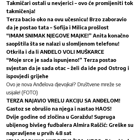
Takmičari ostali u nevjerici – ovo će promijeniti tok
takmičenja!
Terza bacio oko na ovu učesnicu! Brzo zaboravio
da je postao tata – Sofija i Milica prošlost
“IMAM SNIMAK NJEGOVE MAJKE!” Anita konačno
saopštila šta se nalazi u slomljenom telefonu!
Otkrila i da li ANĐELO VOLI MUŠKARCE
“Moje srce je sada ispunjeno!” Terza postao
svjestan da je sada otac – želi da ide pod Ostrog i
ispovjedi grijehe
O
vo je nova Anđelova djevojka!? Društvene mreže se
usijale! (FOTO)
TERZA NAJAVIO VRELU AKCIJU SA ANĐELOM!
Gastoz se obrušio na njega i nastao HAOS!
Dvije godine od zločina u Goraždu! Supruga
ubijenog bivšeg fudbalera Almira Raščić: Greške su
napravljene u prvih 48 sat