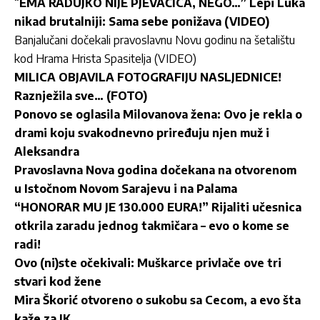
“
EMA RADUJKO NIJE PJEVAČICA, NEGO…” Lepi Luka
nikad brutalniji: Sama sebe ponižava (VIDEO)
Banjalučani dočekali pravoslavnu Novu godinu na šetalištu
kod Hrama Hrista Spasitelja (VIDEO)
MILICA OBJAVILA FOTOGRAFIJU NASLJEDNICE!
Raznježila sve… (FOTO)
Ponovo se oglasila Milovanova žena: Ovo je rekla o
drami koju svakodnevno priređuju njen muž i
Aleksandra
Pravoslavna Nova godina dočekana na otvorenom
u Istočnom Novom Sarajevu i na Palama
“HONORAR MU JE 130.000 EURA!” Rijaliti učesnica
otkrila zaradu jednog takmičara – evo o kome se
radi!
Ovo (ni)ste očekivali: Muškarce privlače ove tri
stvari kod žene
Mira Škorić otvoreno o sukobu sa Cecom, a evo šta
kaže za JK…