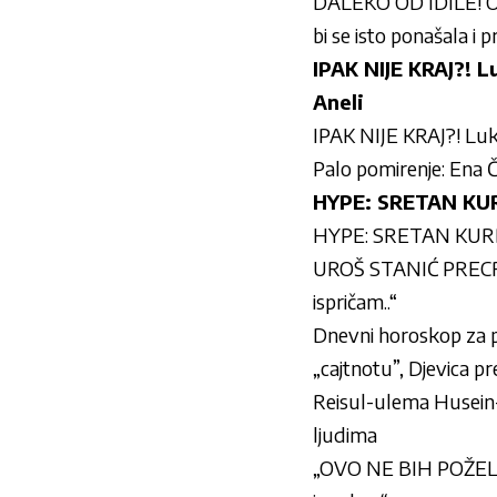
DALEKO OD IDILE! Otk
bi se isto ponašala i
IPAK NIJE KRAJ?! 
Aneli
IPAK NIJE KRAJ?! Luk
Palo pomirenje: Ena Č
HYPE: SRETAN KU
HYPE: SRETAN KU
UROŠ STANIĆ PRECRT
ispričam..“
Dnevni horoskop za p
„cajtnotu”, Djevica pr
Reisul-ulema Husein-e
ljudima
„OVO NE BIH POŽELI