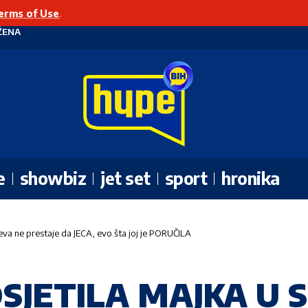
erms of Use
.
ŽENA
e
showbiz
jet set
sport
hronika
 ne prestaje da JECA, evo šta joj je PORUČILA
JETILA MAJKA U S