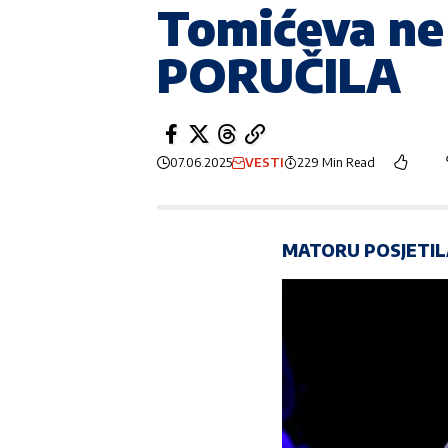
Tomićeva ne 
PORUČILA
07.06.2025
VESTI
229 Min Read
MATORU POSJETIL