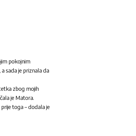
ojim pokojnim
a sada je priznala da
 tetka zbog mojih
čala je Matora.
prije toga – dodala je