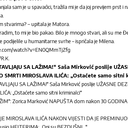
sanjala sam je u spavaćici, tražila mi je da joj previjem prs
a.
im stvarima? – upitala je Matora.
adim, to mi je bio pakao. Bilo je mnogo stvari, ali su me Đed
 podijelile u humanitarne svrhe – ispričala je Milena.
be.com/watch?v=EN0QMmTjZfg
/R.K.
AVLJAJU SA LAŽIMA!“ Saša Mirković poslije UŽA
 SMRTI MIROSLAVA ILIĆA: „Ostaćete samo sitni k
LJAJU SA LAŽIMA!“ Saša Mirković poslije UŽASNE DE
A: „Ostaćete samo sitni kriminalci“
M“: Zorica Marković NAPUŠTA dom nakon 30 GODINA – 
 MIROSLAVA ILIĆA NAKON VIJESTI DA JE PREMINUO! O
dbrusio HEJTERIMA: „Oni su BEZDUŠNI…“