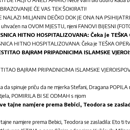
o OBRAZOVANJE ĆE VAS TEK ŠOKIRATI!
NALAZI MILJANIN DEČKO DOK JE ONA NA PSIHIJATRIJI:
hvaćen na OVOM MJESTU, njeni FANOVI BIJESNI (FOT
ČESNICA HITNO HOSPITALIZOVANA: Čeka je TEŠKA 
ESNICA HITNO HOSPITALIZOVANA: Čeka je TEŠKA OPERA
STITAO BAJRAM PRIPADNICIMA ISLAMSKE VJEROIS
TITAO BAJRAM PRIPADNICIMA ISLAMSKE VJEROISPOVIJ
 da spinuje priču da ne mjerka Stefani, Dragana POPILA 
 htjela, POMIRILA BI SE ODMAH s njom
e tajne namjere prema Bebici, Teodora se zasladil
ajne namjere prema Bebici, Teodora se zasladila: Eto ti t