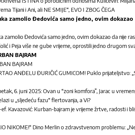
rivena ISTINA o porodičnim odnosima Kulićevih: Miljana 
 prema Tijani i Ani, ali NE SMIJE“, EVO I ZBOG ČEGA
Luka zamolio Đedovića samo jedno, ovim dokazao d
a zamolio Đedovića samo jedno, ovim dokazao da nije rask
olić i Peja više ne gube vrijeme, oprostili jedno drugom sv
RBAN BAJRAM
RBAN BAJRAM
AO ANĐELU ĐURIČIĆ GUMICOM! Puklo prijateljstvo: „Sa
etak, 6. juni 2025: Ovan u “zoni komfora”, Jarac u vrem
elazi u „sljedeću fazu“ flertovanja, a Vi?
f. Kavazović: Kurban-bajram je vrijeme žrtve, radosti i bli
O NIKOME!“ Dino Merlin o zdravstvenom problemu: „N