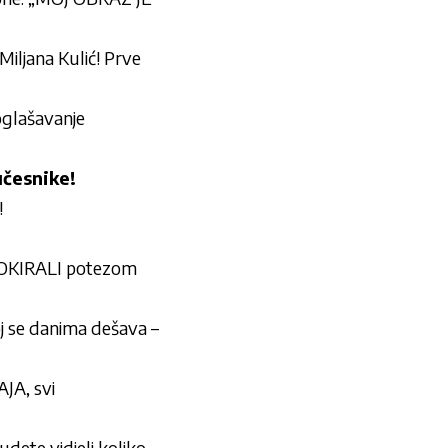
jana Kulić! Prve
oglašavanje
česnike!
!
OKIRALI potezom
 se danima dešava –
JA, svi
ete vidjeli koliko