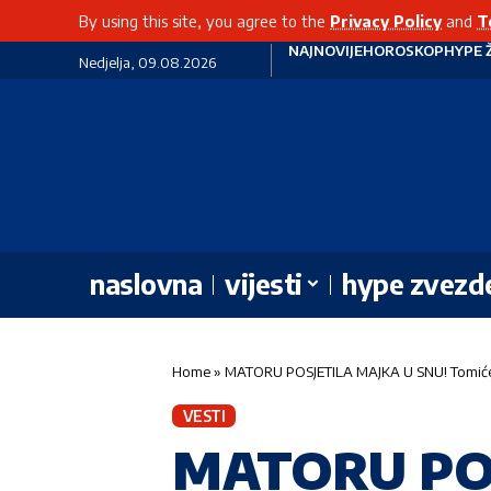
By using this site, you agree to the
Privacy Policy
and
T
NAJNOVIJE
HOROSKOP
HYPE 
Nedjelja, 09.08.2026
naslovna
vijesti
hype zvezd
Home
»
MATORU POSJETILA MAJKA U SNU! Tomićeva
VESTI
MATORU POS