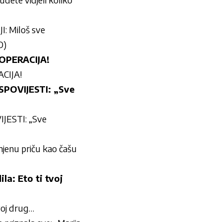
 Miloš sve
O)
OPERACIJA!
CIJA!
POVIJESTI: „Sve
ESTI: „Sve
njenu priču kao čašu
a: Eto ti tvoj
voj drug…