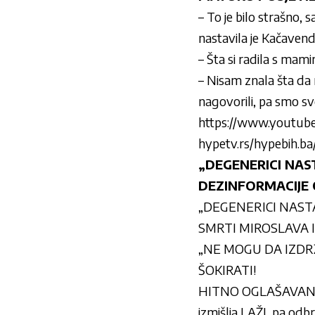
– To je bilo strašno, 
nastavila je Kačavend
– Šta si radila s mam
– Nisam znala šta da r
nagovorili, pa smo sve
https://www.youtu
hypetv.rs/hypebih.ba
„DEGENERICI NAST
DEZINFORMACIJE O
„DEGENERICI NASTAV
SMRTI MIROSLAVA ILIĆ
„NE MOGU DA IZDRŽI
ŠOKIRATI!
HITNO OGLAŠAVANJE
izmišlja LAŽI, pa o