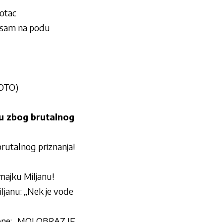
 otac
 sam na podu
FOTO)
u zbog brutalnog
utalnog priznanja!
majku Miljanu!
janu: „Nek je vode
ne: „MOJ OBRAZ JE