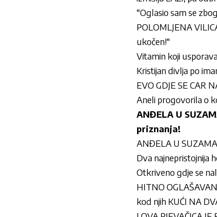
“Oglasio sam se zbog 
POLOMLJENA VILICA –
ukočen!“
Vitamin koji usporava 
Kristijan divlja po im
EVO GDJE SE CAR NAL
Aneli progovorila o ko
ANĐELA U SUZAMA 
priznanja!
ANĐELA U SUZAMA MOL
Dva najnepristojnija
Otkriveno gdje se na
HITNO OGLAŠAVANJE M
kod njih KUĆI NA D
I OVA PJEVAČICA JE