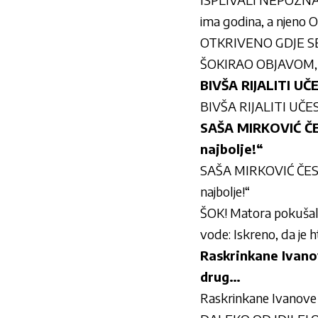
ima godina, a njen
OTKRIVENO GDJE SE 
ŠOKIRAO OBJAVOM, u
BIVŠA RIJALITI U
BIVŠA RIJALITI UČ
SAŠA MIRKOVIĆ ČE
najbolje!“
SAŠA MIRKOVIĆ ČES
najbolje!“
ŠOK! Matora pokušala
vode: Iskreno, da je
Raskrinkane Ivanov
drug…
Raskrinkane Ivanove t