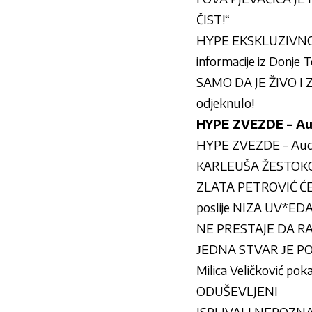
ČIST!“
HYPE EKSKLUZIVNO S
informacije iz Donje
SAMO DA JE ŽIVO I Z
odjeknulo!
HYPE ZVEZDE – Aud
HYPE ZVEZDE – Audic
KARLEUŠA ŽESTOKO ODB
ZLATA PETROVIĆ ĆE
poslije NIZA UV*EDA
NE PRESTAJE DA RAZM
ЈEDNA STVAR ЈE P
Milica Veličković po
ODUŠEVLJENI
ISPLIVALI NEPOZNATI