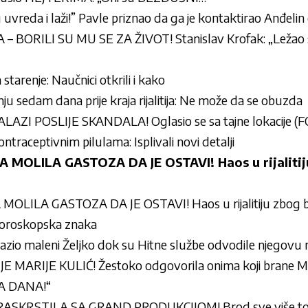
uvreda i laži!” Pavle priznao da ga je kontaktirao Anđelin
 BORILI SU MU SE ZA ŽIVOT! Stanislav Krofak: „Ležao
starenje: Naučnici otkrili i kako
anju sedam dana prije kraja rijalitija: Ne može da se obuzda
AZI POSLIJE SKANDALA! Oglasio se sa tajne lokacije (
ntraceptivnim pilulama: Isplivali novi detalji
MOLILA GASTOZA DA JE OSTAVI! Haos u rijalitij
ILA GASTOZA DA JE OSTAVI! Haos u rijalitiju zbog br
 horoskopska znaka
lazio maleni Željko dok su Hitne službe odvodile njegovu 
ARIJE KULIĆ! Žestoko odgovorila onima koji brane Mil
VA DANA!“
 RASKRSTILA SA GRAND PRODUKCIJOM! Brod sve više to