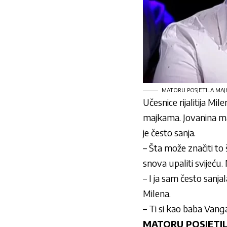
MATORU POSJETILA MAJK
Učesnice rijalitija M
majkama. Jovanina maj
je često sanja.
– Šta može značiti t
snova upaliti svijeću
– I ja sam često sanj
Milena.
– Ti si kao baba Vang
MATORU POSJETIL