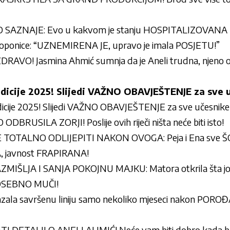
AZNAJE: Evo u kakvom je stanju HOSPITALIZOVANA Mil
 Toponice: “UZNEMIRENA JE, upravo je imala POSJETU!”
DRAVO! Jasmina Ahmić sumnja da je Aneli trudna, njeno 
icije 2025! Slijedi VAŽNO OBAVJEŠTENJE za sve u
ije 2025! Slijedi VAŽNO OBAVJEŠTENJE za sve učesnike
RUSILA ZORJI! Poslije ovih riječi ništa neće biti isto!
 TOTALNO ODLIJEPITI NAKON OVOGA: Peja i Ena sve Š
, javnost FRAPIRANA!
IŠLJA I SANJA POKOJNU MAЈKU: Matora otkrila šta joj
OSEBNO MUČI!
kazala savršenu liniju samo nekoliko mjeseci nakon POROĐA
 DETALJI O ANELI AHMIĆ! Neće vam biti dobro kada bud