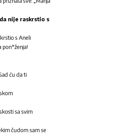
priznala sve: „Marija
a nije raskrstio s
rstio s Aneli
a pon*ženja!
d ću da ti
enskom
skosti sa svim
ekim čudom sam se