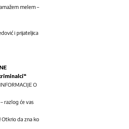
t i namažem melem –
ović i prijateljica
SNE
riminalci“
ZINFORMACIJE O
razlog će vas
tkrio da zna ko