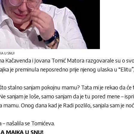
A U SNU!
ilena Kačavenda i Jovana Tomić Matora razgovarale su o sv
ka je preminula neposredno prije njenog ulaska u “Elitu”, 
o što stalno sanjam pokojnu mamu? Tata mi je rekao da će
. Ne sanjam je loše, samo sanjam da je tu pored mene – ispri
ala mamu. Onog dana kad je Radi pozlilo, sanjala sam je noć 
a – našalila se Tomićeva.
A MAJKA U SNU!