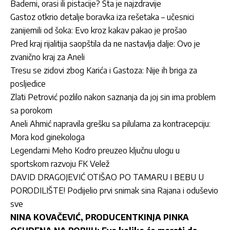
Bademi, orasi ili pistacije? Šta je najzdravije
Gastoz otkrio detalje boravka iza rešetaka – učesnici
zanijemili od šoka: Evo kroz kakav pakao je prošao
Pred kraj rijalitija saopštila da ne nastavlja dalje: Ovo je
zvanično kraj za Aneli
Tresu se zidovi zbog Karića i Gastoza: Nije ih briga za
posljedice
Zlati Petrović pozlilo nakon saznanja da joj sin ima problem
sa porokom
Aneli Ahmić napravila grešku sa pilulama za kontracepciju:
Mora kod ginekologa
Legendarni Meho Kodro preuzeo ključnu ulogu u
sportskom razvoju FK Velež
DAVID DRAGOJEVIĆ OTIŠAO PO TAMARU I BEBU U
PORODILIŠTE! Podijelio prvi snimak sina Rajana i oduševio
sve
NINA KOVAČEVIĆ, PRODUCENTKINJA PINKA