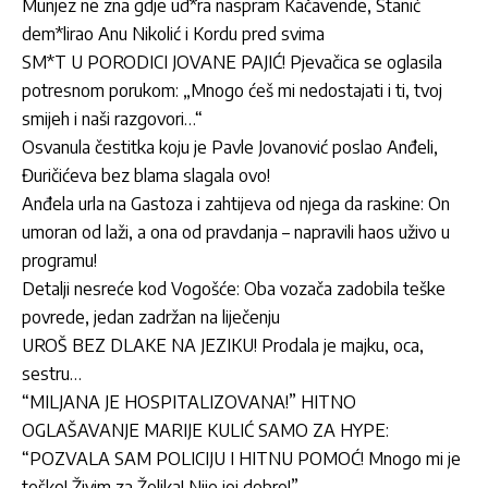
Munjez ne zna gdje ud*ra naspram Kačavende, Stanić
dem*lirao Anu Nikolić i Kordu pred svima
SM*T U PORODICI JOVANE PAJIĆ! Pjevačica se oglasila
potresnom porukom: „Mnogo ćeš mi nedostajati i ti, tvoj
smijeh i naši razgovori…“
Osvanula čestitka koju je Pavle Jovanović poslao Anđeli,
Đuričićeva bez blama slagala ovo!
Anđela urla na Gastoza i zahtijeva od njega da raskine: On
umoran od laži, a ona od pravdanja – napravili haos uživo u
programu!
Detalji nesreće kod Vogošće: Oba vozača zadobila teške
povrede, jedan zadržan na liječenju
UROŠ BEZ DLAKE NA JEZIKU! Prodala je majku, oca,
sestru…
“MILJANA JE HOSPITALIZOVANA!” HITNO
OGLAŠAVANJE MARIJE KULIĆ SAMO ZA HYPE:
“POZVALA SAM POLICIJU I HITNU POMOĆ! Mnogo mi je
teško! Živim za Željka! Nije joj dobro!”