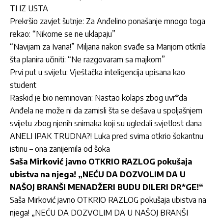
TI IZ USTA
Prekršio zavjet šutnje: Za Anđelino ponašanje mnogo toga
rekao: “Nikome se ne uklapaju”
“Navijam za Ivana!” Miljana nakon svađe sa Marijom otkrila
šta planira učiniti: “Ne razgovaram sa majkom”
Prvi put u svijetu: Vještačka inteligencija upisana kao
student
Raskid je bio neminovan: Nastao kolaps zbog uvr*da
Anđela ne može ni da zamisli šta se dešava u spoljašnjem
svijetu zbog njenih snimaka koji su ugledali svjetlost dana
ANELI IPAK TRUDNA?! Luka pred svima otkrio šokantnu
istinu – ona zanijemila od šoka
Saša Mirković javno OTKRIO RAZLOG pokušaja
ubistva na njega! „NEĆU DA DOZVOLIM DA U
NAŠOJ BRANŠI MENADŽERI BUDU DILERI DR*GE!“
Saša Mirković javno OTKRIO RAZLOG pokušaja ubistva na
njega! „NEĆU DA DOZVOLIM DA U NAŠOJ BRANŠI