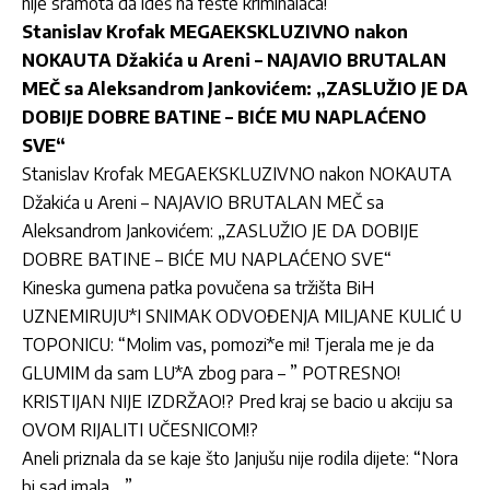
nije sramota da ideš na fešte kriminalaca!“
Stanislav Krofak MEGAEKSKLUZIVNO nakon
NOKAUTA Džakića u Areni – NAJAVIO BRUTALAN
MEČ sa Aleksandrom Jankovićem: „ZASLUŽIO JE DA
DOBIJE DOBRE BATINE – BIĆE MU NAPLAĆENO
SVE“
Stanislav Krofak MEGAEKSKLUZIVNO nakon NOKAUTA
Džakića u Areni – NAJAVIO BRUTALAN MEČ sa
Aleksandrom Jankovićem: „ZASLUŽIO JE DA DOBIJE
DOBRE BATINE – BIĆE MU NAPLAĆENO SVE“
Kineska gumena patka povučena sa tržišta BiH
UZNEMIRUJU*I SNIMAK ODVOĐENJA MILJANE KULIĆ U
TOPONICU: “Molim vas, pomozi*e mi! Tjerala me je da
GLUMIM da sam LU*A zbog para – ” POTRESNO!
KRISTIJAN NIJE IZDRŽAO!? Pred kraj se bacio u akciju sa
OVOM RIJALITI UČESNICOM!?
Aneli priznala da se kaje što Janjušu nije rodila dijete: “Nora
bi sad imala …”