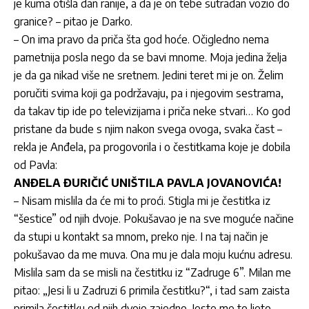
je kuma otišla dan ranije, a da je on tebe sutradan vozio do
granice? – pitao je Darko.
– On ima pravo da priča šta god hoće. Očigledno nema
pametnija posla nego da se bavi mnome. Moja jedina želja
je da ga nikad više ne sretnem. Jedini teret mi je on. Želim
poručiti svima koji ga podržavaju, pa i njegovim sestrama,
da takav tip ide po televizijama i priča neke stvari… Ko god
pristane da bude s njim nakon svega ovoga, svaka čast –
rekla je Anđela, pa progovorila i o čestitkama koje je dobila
od Pavla:
ANĐELA ĐURIČIĆ UNIŠTILA PAVLA JOVANOVIĆA!
– Nisam mislila da će mi to proći. Stigla mi je čestitka iz
“šestice” od njih dvoje. Pokušavao je na sve moguće načine
da stupi u kontakt sa mnom, preko nje. I na taj način je
pokušavao da me muva. Ona mu je dala moju kućnu adresu.
Mislila sam da se misli na čestitku iz “Zadruge 6”. Milan me
pitao: „Jesi li u Zadruzi 6 primila čestitku?“, i tad sam zaista
primila čestitku od njih dvoje zajedno. Jeste me to ljeto