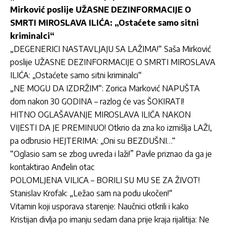
Mirković poslije UŽASNE DEZINFORMACIJE O
SMRTI MIROSLAVA ILIĆA: „Ostaćete samo sitni
kriminalci“
„DEGENERICI NASTAVLJAJU SA LAŽIMA!“ Saša Mirković
poslije UŽASNE DEZINFORMACIJE O SMRTI MIROSLAVA
ILIĆA: „Ostaćete samo sitni kriminalci“
„NE MOGU DA IZDRŽIM“: Zorica Marković NAPUŠTA
dom nakon 30 GODINA – razlog će vas ŠOKIRATI!
HITNO OGLAŠAVANJE MIROSLAVA ILIĆA NAKON
VIJESTI DA JE PREMINUO! Otkrio da zna ko izmišlja LAŽI,
pa odbrusio HEJTERIMA: „Oni su BEZDUŠNI…“
“Oglasio sam se zbog uvreda i laži!” Pavle priznao da ga je
kontaktirao Anđelin otac
POLOMLJENA VILICA – BORILI SU MU SE ZA ŽIVOT!
Stanislav Krofak: „Ležao sam na podu ukočen!“
Vitamin koji usporava starenje: Naučnici otkrili i kako
Kristijan divlja po imanju sedam dana prije kraja rijalitija: Ne