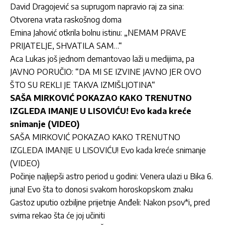
David Dragojević sa suprugom napravio raj za sina:
Otvorena vrata raskošnog doma
Emina Jahović otkrila bolnu istinu: „NEMAM PRAVE
PRIJATELJE, SHVATILA SAM…“
Aca Lukas još jednom demantovao laži u medijima, pa
JAVNO PORUČIO: “DA MI SE IZVINE JAVNO JER OVO
ŠTO SU REKLI JE TAKVA IZMIŠLJOTINA“
SAŠA MIRKOVIĆ POKAZAO KAKO TRENUTNO
IZGLEDA IMANJE U LISOVIĆU! Evo kada kreće
snimanje (VIDEO)
SAŠA MIRKOVIĆ POKAZAO KAKO TRENUTNO
IZGLEDA IMANJE U LISOVIĆU! Evo kada kreće snimanje
(VIDEO)
Počinje najljepši astro period u godini: Venera ulazi u Bika 6.
juna! Evo šta to donosi svakom horoskopskom znaku
Gastoz uputio ozbiljne prijetnje Anđeli: Nakon psov*i, pred
svima rekao šta će joj učiniti