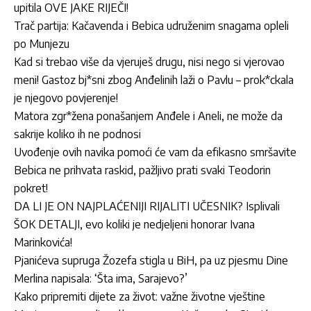
upitila OVE JAKE RIJEČI!
Trač partija: Kačavenda i Bebica udruženim snagama opleli
po Munjezu
Kad si trebao više da vjeruješ drugu, nisi nego si vjerovao
meni! Gastoz bj*sni zbog Anđelinih laži o Pavlu – prok*ckala
je njegovo povjerenje!
Matora zgr*žena ponašanjem Anđele i Aneli, ne može da
sakrije koliko ih ne podnosi
Uvođenje ovih navika pomoći će vam da efikasno smršavite
Bebica ne prihvata raskid, pažljivo prati svaki Teodorin
pokret!
DA LI JE ON NAJPLAĆENIJI RIJALITI UČESNIK? Isplivali
ŠOK DETALJI, evo koliki je nedjeljeni honorar Ivana
Marinkovića!
Pjanićeva supruga Žozefa stigla u BiH, pa uz pjesmu Dine
Merlina napisala: ‘Šta ima, Sarajevo?’
Kako pripremiti dijete za život: važne životne vještine