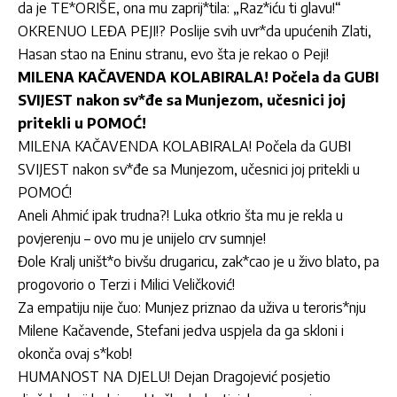
da je TE*ORIŠE, ona mu zaprij*tila: „Raz*iću ti glavu!“
OKRENUO LEĐA PEJI!? Poslije svih uvr*da upućenih Zlati,
Hasan stao na Eninu stranu, evo šta je rekao o Peji!
MILENA KAČAVENDA KOLABIRALA! Počela da GUBI
SVIJEST nakon sv*đe sa Munjezom, učesnici joj
pritekli u POMOĆ!
MILENA KAČAVENDA KOLABIRALA! Počela da GUBI
SVIJEST nakon sv*đe sa Munjezom, učesnici joj pritekli u
POMOĆ!
Aneli Ahmić ipak trudna?! Luka otkrio šta mu je rekla u
povjerenju – ovo mu je unijelo crv sumnje!
Đole Kralj uništ*o bivšu drugaricu, zak*cao je u živo blato, pa
progovorio o Terzi i Milici Veličković!
Za empatiju nije čuo: Munjez priznao da uživa u teroris*nju
Milene Kačavende, Stefani jedva uspjela da ga skloni i
okonča ovaj s*kob!
HUMANOST NA DJELU! Dejan Dragojević posjetio