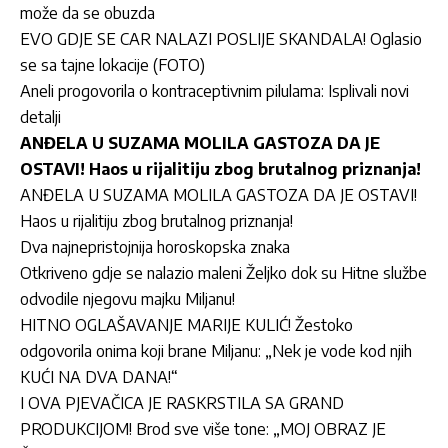
može da se obuzda
EVO GDJE SE CAR NALAZI POSLIJE SKANDALA! Oglasio
se sa tajne lokacije (FOTO)
Aneli progovorila o kontraceptivnim pilulama: Isplivali novi
detalji
ANĐELA U SUZAMA MOLILA GASTOZA DA JE
OSTAVI! Haos u rijalitiju zbog brutalnog priznanja!
ANĐELA U SUZAMA MOLILA GASTOZA DA JE OSTAVI!
Haos u rijalitiju zbog brutalnog priznanja!
Dva najnepristojnija horoskopska znaka
Otkriveno gdje se nalazio maleni Željko dok su Hitne službe
odvodile njegovu majku Miljanu!
HITNO OGLAŠAVANJE MARIJE KULIĆ! Žestoko
odgovorila onima koji brane Miljanu: „Nek je vode kod njih
KUĆI NA DVA DANA!“
I OVA PJEVAČICA JE RASKRSTILA SA GRAND
PRODUKCIJOM! Brod sve više tone: „MOJ OBRAZ JE