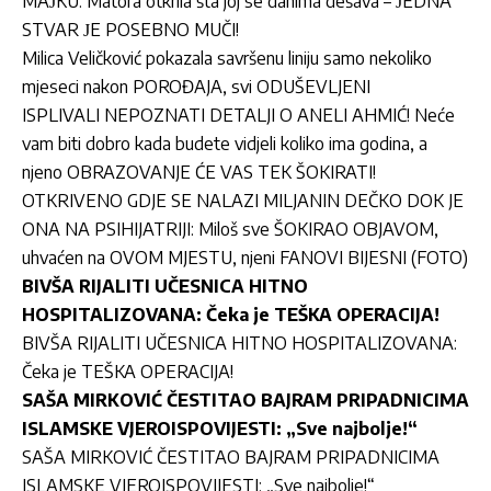
MAЈKU: Matora otkrila šta joj se danima dešava – ЈEDNA
STVAR ЈE POSEBNO MUČI!
Milica Veličković pokazala savršenu liniju samo nekoliko
mjeseci nakon POROĐAJA, svi ODUŠEVLJENI
ISPLIVALI NEPOZNATI DETALJI O ANELI AHMIĆ! Neće
vam biti dobro kada budete vidjeli koliko ima godina, a
njeno OBRAZOVANJE ĆE VAS TEK ŠOKIRATI!
OTKRIVENO GDJE SE NALAZI MILJANIN DEČKO DOK JE
ONA NA PSIHIJATRIJI: Miloš sve ŠOKIRAO OBJAVOM,
uhvaćen na OVOM MJESTU, njeni FANOVI BIJESNI (FOTO)
BIVŠA RIJALITI UČESNICA HITNO
HOSPITALIZOVANA: Čeka je TEŠKA OPERACIJA!
BIVŠA RIJALITI UČESNICA HITNO HOSPITALIZOVANA:
Čeka je TEŠKA OPERACIJA!
SAŠA MIRKOVIĆ ČESTITAO BAJRAM PRIPADNICIMA
ISLAMSKE VJEROISPOVIJESTI: „Sve najbolje!“
SAŠA MIRKOVIĆ ČESTITAO BAJRAM PRIPADNICIMA
ISLAMSKE VJEROISPOVIJESTI: „Sve najbolje!“