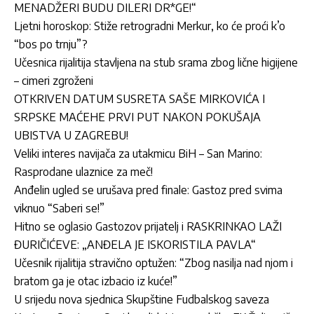
MENADŽERI BUDU DILERI DR*GE!“
Ljetni horoskop: Stiže retrogradni Merkur, ko će proći k’o
“bos po trnju”?
Učesnica rijalitija stavljena na stub srama zbog lične higijene
– cimeri zgroženi
OTKRIVEN DATUM SUSRETA SAŠE MIRKOVIĆA I
SRPSKE MAĆEHE PRVI PUT NAKON POKUŠAJA
UBISTVA U ZAGREBU!
Veliki interes navijača za utakmicu BiH – San Marino:
Rasprodane ulaznice za meč!
Anđelin ugled se urušava pred finale: Gastoz pred svima
viknuo “Saberi se!”
Hitno se oglasio Gastozov prijatelj i RASKRINKAO LAŽI
ĐURIČIĆEVE: „ANĐELA JE ISKORISTILA PAVLA“
Učesnik rijalitija stravično optužen: “Zbog nasilja nad njom i
bratom ga je otac izbacio iz kuće!”
U srijedu nova sjednica Skupštine Fudbalskog saveza