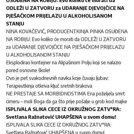
OSUĐENA NA ROBIJU: Evo koliko će morati da
ODLEŽI U ZATVORU za UDARANJE DJEVOJČICE NA
PJEŠAČKOM PRIJELAZU U ALKOHOLISANOM
STANJU
NINA KOVAČEVIĆ, PRODUCENTKINJA PINKA OSUĐENA
NA ROBIJU: Evo koliko će morati da ODLEŽI U ZATVORU
za UDARANJE DJEVOJČICE NA PJEŠAČKOM PRIJELAZU
U ALKOHOLISANOM STANJU
Eksplodirao kontejner na Alipašinom Polju koji se nalazio
pored osnovne škole!
Ovo je pet svakodnevnih navika koje čuvaju ljubav:
Terapeutkinja otkriva ključ sretnih brakova
NE PRESTAJE SA MORBIDNOSTIMA Ena poželjela smrt
cimeru – moli Boga da ga što prije pošalje u grob kod majke
ISPLIVALA SLIKA CECE IZ OKRUŽNOG ZATV*RA:
Svetlana Ražnatović UHAPŠENA u svom domu!
ISPLIVALA SLIKA CECE IZ OKRUŽNOG ZATV*RA:
Svetlana Ražnatović UHAPŠENA u svom domu!