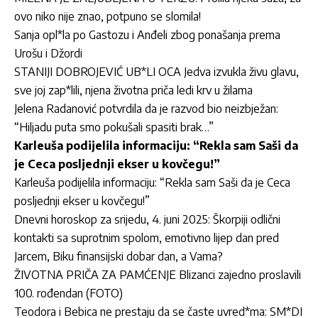
ovo niko nije znao, potpuno se slomila!
Sanja opl*la po Gastozu i Anđeli zbog ponašanja prema
Urošu i Džordi
STANIJI DOBROJEVIĆ UB*LI OCA Jedva izvukla živu glavu,
sve joj zap*lili, njena životna priča ledi krv u žilama
Jelena Radanović potvrdila da je razvod bio neizbježan:
“Hiljadu puta smo pokušali spasiti brak…”
Karleuša podijelila informaciju: “Rekla sam Saši da
je Ceca posljednji ekser u kovčegu!”
Karleuša podijelila informaciju: “Rekla sam Saši da je Ceca
posljednji ekser u kovčegu!”
Dnevni horoskop za srijedu, 4. juni 2025: Škorpiji odlični
kontakti sa suprotnim spolom, emotivno lijep dan pred
Jarcem, Biku finansijski dobar dan, a Vama?
ŽIVOTNA PRIČA ZA PAMĆENJE Blizanci zajedno proslavili
100. rođendan (FOTO)
Teodora i Bebica ne prestaju da se časte uvred*ma: SM*DI