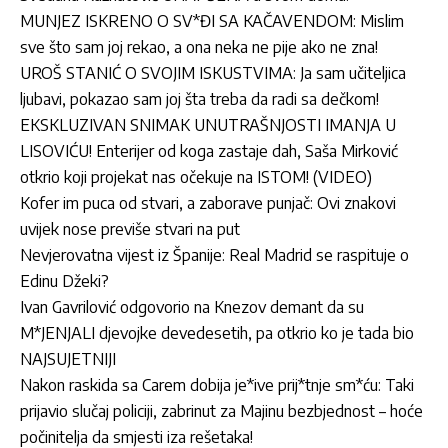
MUNJEZ ISKRENO O SV*ĐI SA KAČAVENDOM: Mislim
sve što sam joj rekao, a ona neka ne pije ako ne zna!
UROŠ STANIĆ O SVOJIM ISKUSTVIMA: Ja sam učiteljica
ljubavi, pokazao sam joj šta treba da radi sa dečkom!
EKSKLUZIVAN SNIMAK UNUTRAŠNJOSTI IMANJA U
LISOVIĆU! Enterijer od koga zastaje dah, Saša Mirković
otkrio koji projekat nas očekuje na ISTOM! (VIDEO)
Kofer im puca od stvari, a zaborave punjač: Ovi znakovi
uvijek nose previše stvari na put
Nevjerovatna vijest iz Španije: Real Madrid se raspituje o
Edinu Džeki?
Ivan Gavrilović odgovorio na Knezov demant da su
M*JENJALI djevojke devedesetih, pa otkrio ko je tada bio
NAJSUJETNIJI
Nakon raskida sa Carem dobija je*ive prij*tnje sm*ću: Taki
prijavio slučaj policiji, zabrinut za Majinu bezbjednost – hoće
počinitelja da smjesti iza rešetaka!