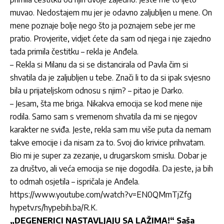
muvao. Nedostajem mu jer je odavno zaljubljen u mene. On
mene poznaje bolje nego što ja poznajem sebe jer me
pratio. Provjerite, vidjet ćete da sam od njega i nje zajedno
tada primila čestitku – rekla je Anđela.
– Rekla si Milanu da si se distancirala od Pavla čim si
shvatila da je zaljubljen u tebe. Znači li to da si ipak svjesno
bila u prijateljskom odnosu s njim? – pitao je Darko.
– Jesam, šta me briga. Nikakva emocija se kod mene nije
rodila. Samo sam s vremenom shvatila da mi se njegov
karakter ne sviđa. Jeste, rekla sam mu više puta da nemam
takve emocije i da nisam za to. Svoj dio krivice prihvatam.
Bio mi je super za zezanje, u drugarskom smislu. Dobar je
za društvo, ali veća emocija se nije dogodila. Da jeste, ja bih
to odmah osjetila – ispričala je Anđela.
https://www.youtube.com/watch?v=EN0QMmTjZfg
hypetv.rs/hypebih.ba/R.K.
„DEGENERICI NASTAVLJAJU SA LAŽIMA!“ Saša