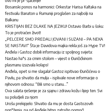
ovo mi je pr*sjačenje!”
Bosanski ponos na harmonici: Orkestar Harisa Kaltaka na
festivalu Banaton u Rumuniji proglašen za najbolji na
Balkanu
KRISTIJAN BEZ DLAKE NA JEZIKU! Ostavio Barbi u šoku:
To je protraćen život!
„PELCERE SMO PREDALI JOVANI I SUZANI – PA NEKA
SE NASTAVI“ Šta je Davidova majka rekla još za Hype TV!
Anđela i Gastoz dobili informaciju iz spoljnog svijeta:
Nastao ha*s za crnim stolom – vijest o Đuričićkinom
plasmanu izazvala kolaps!
Anđela, opet si me slagala! Gastoz ispitivao Đuričićevu o
Pavlu, pa shvatio da mulja – isplivale nove informacije o
njihovom odnosu: “Bili smo u stanu…”
Ova salata rješenje je za sjajnu i zdravu kožu i lijep ten. Svi
su poludjeli za njom
Urošu prekipjelo: Shvatio da mu je dosta Gastozovih
pon*ženja, pa od Anđele hitno zatražio pomoć!