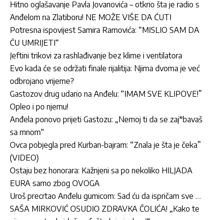
Hitno oglašavanje Pavla Jovanovića – otkrio šta je radio s
Anđelom na Zlatiboru! NE MOŽE VIŠE DA ĆUTI
Potresna ispovijest Samira Ramovića: “MISLIO SAM DA
ĆU UMRIJETI“
Jeftini trikovi za rashlađivanje bez klime i ventilatora
Evo kada će se održati finale rijalitija: Njima dvoma je već
odbrojano vrijeme?
Gastozov drug udario na Anđelu: “IMAM SVE KLIPOVE!”
Opleo i po njemu!
Anđela ponovo prijeti Gastozu: „Nemoj ti da se zaj*bavaš
sa mnom“
Ovca pobjegla pred Kurban-bajram: “Znala je šta je čeka”
(VIDEO)
Ostaju bez honorara: Kažnjeni sa po nekoliko HILJADA
EURA samo zbog OVOGA
Uroš precrtao Anđelu gumicom: Sad ću da ispričam sve …
SAŠA MIRKOVIĆ OSUDIO ZDRAVKA ČOLIĆA! „Kako te