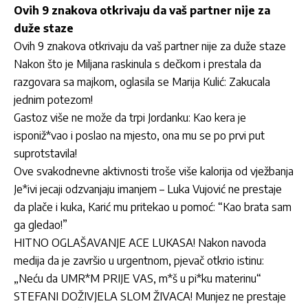
Ovih 9 znakova otkrivaju da vaš partner nije za
duže staze
Ovih 9 znakova otkrivaju da vaš partner nije za duže staze
Nakon što je Miljana raskinula s dečkom i prestala da
razgovara sa majkom, oglasila se Marija Kulić: Zakucala
jednim potezom!
Gastoz više ne može da trpi Jordanku: Kao kera je
isponiž*vao i poslao na mjesto, ona mu se po prvi put
suprotstavila!
Ove svakodnevne aktivnosti troše više kalorija od vježbanja
Je*ivi jecaji odzvanjaju imanjem – Luka Vujović ne prestaje
da plače i kuka, Karić mu pritekao u pomoć: “Kao brata sam
ga gledao!”
HITNO OGLAŠAVANJE ACE LUKASA! Nakon navoda
medija da je završio u urgentnom, pjevač otkrio istinu:
„Neću da UMR*M PRIJE VAS, m*š u pi*ku materinu“
STEFANI DOŽIVJELA SLOM ŽIVACA! Munjez ne prestaje