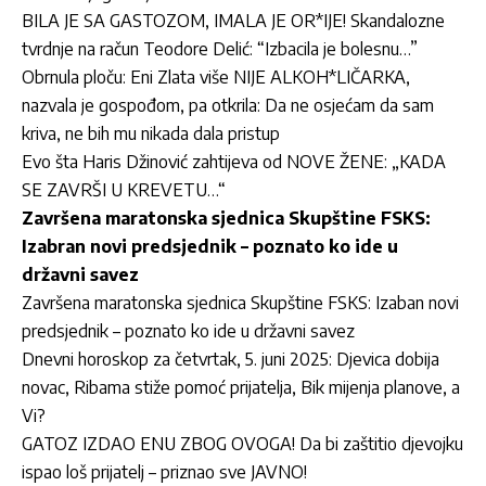
BILA JE SA GASTOZOM, IMALA JE OR*IJE! Skandalozne
tvrdnje na račun Teodore Delić: “Izbacila je bolesnu…”
Obrnula ploču: Eni Zlata više NIJE ALKOH*LIČARKA,
nazvala je gospođom, pa otkrila: Da ne osjećam da sam
kriva, ne bih mu nikada dala pristup
Evo šta Haris Džinović zahtijeva od NOVE ŽENE: „KADA
SE ZAVRŠI U KREVETU…“
Završena maratonska sjednica Skupštine FSKS:
Izabran novi predsjednik – poznato ko ide u
državni savez
Završena maratonska sjednica Skupštine FSKS: Izaban novi
predsjednik – poznato ko ide u državni savez
Dnevni horoskop za četvrtak, 5. juni 2025: Djevica dobija
novac, Ribama stiže pomoć prijatelja, Bik mijenja planove, a
Vi?
GATOZ IZDAO ENU ZBOG OVOGA! Da bi zaštitio djevojku
ispao loš prijatelj – priznao sve JAVNO!