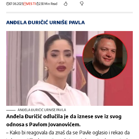
07.06.2025
VESTI
230 Min Read
ANĐELA ĐURIČIĆ URNIŠE PAVLA
ANĐELA ĐURIČIĆ URNIŠE PAVLA
Anđela Đuričić odlučila je da iznese sve iz svog
odnosa s Pavlom Jovanovićem.
– Kako bi reagovala da znaš da se Pavle oglasio i rekao da