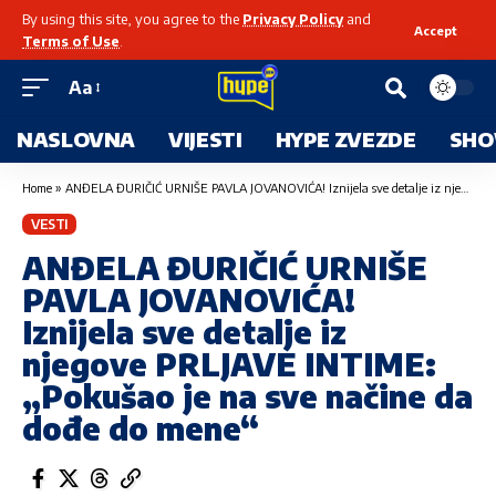
By using this site, you agree to the
Privacy Policy
and
Accept
Terms of Use
.
Aa
NASLOVNA
VIJESTI
HYPE ZVEZDE
SHO
Home
»
ANĐELA ĐURIČIĆ URNIŠE PAVLA JOVANOVIĆA! Iznijela sve detalje iz njegove PRLJAVE INTIME: „Pokušao je na sve načine da dođe do mene“
VESTI
ANĐELA ĐURIČIĆ URNIŠE
PAVLA JOVANOVIĆA!
Iznijela sve detalje iz
njegove PRLJAVE INTIME:
„Pokušao je na sve načine da
dođe do mene“