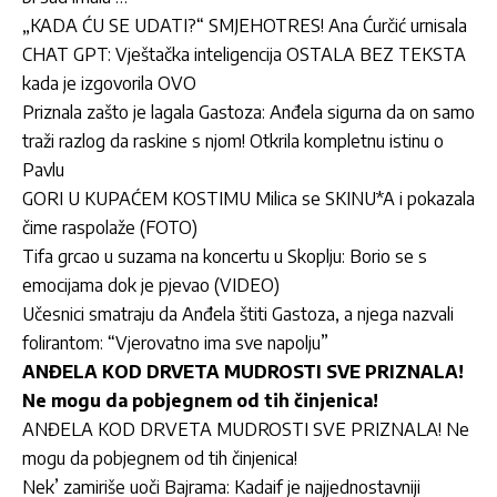
„KADA ĆU SE UDATI?“ SMJEHOTRES! Ana Ćurčić urnisala
CHAT GPT: Vještačka inteligencija OSTALA BEZ TEKSTA
kada je izgovorila OVO
Priznala zašto je lagala Gastoza: Anđela sigurna da on samo
traži razlog da raskine s njom! Otkrila kompletnu istinu o
Pavlu
GORI U KUPAĆEM KOSTIMU Milica se SKINU*A i pokazala
čime raspolaže (FOTO)
Tifa grcao u suzama na koncertu u Skoplju: Borio se s
emocijama dok je pjevao (VIDEO)
Učesnici smatraju da Anđela štiti Gastoza, a njega nazvali
folirantom: “Vjerovatno ima sve napolju”
ANĐELA KOD DRVETA MUDROSTI SVE PRIZNALA!
Ne mogu da pobjegnem od tih činjenica!
ANĐELA KOD DRVETA MUDROSTI SVE PRIZNALA! Ne
mogu da pobjegnem od tih činjenica!
Nek’ zamiriše uoči Bajrama: Kadaif je najjednostavniji