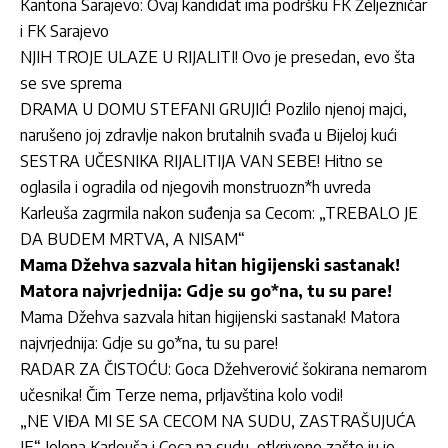
Kantona Sarajevo: Ovaj kandidat ima podršku FK Željezničar
i FK Sarajevo
NJIH TROJE ULAZE U RIJALITI! Ovo je presedan, evo šta
se sve sprema
DRAMA U DOMU STEFANI GRUJIĆ! Pozlilo njenoj majci,
narušeno joj zdravlje nakon brutalnih svađa u Bijeloj kući
SESTRA UČESNIKA RIJALITIJA VAN SEBE! Hitno se
oglasila i ogradila od njegovih monstruozn*h uvreda
Karleuša zagrmila nakon suđenja sa Cecom: „TREBALO JE
DA BUDEM MRTVA, A NISAM“
Mama Džehva sazvala hitan higijenski sastanak!
Matora najvrjednija: Gdje su go*na, tu su pare!
Mama Džehva sazvala hitan higijenski sastanak! Matora
najvrjednija: Gdje su go*na, tu su pare!
RADAR ZA ČISTOĆU: Goca Džehverović šokirana nemarom
učesnika! Čim Terze nema, prljavština kolo vodi!
„NE VIĐA MI SE SA CECOM NA SUDU, ZASTRAŠUJUĆA
JE“ Jelena Karleuša i Ceca na sudu, otkriveno zašto ju je