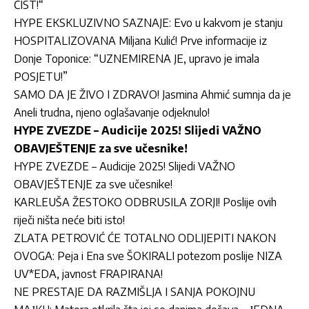
ČIST!“
HYPE EKSKLUZIVNO SAZNAJE: Evo u kakvom je stanju
HOSPITALIZOVANA Miljana Kulić! Prve informacije iz
Donje Toponice: “UZNEMIRENA JE, upravo je imala
POSJETU!”
SAMO DA JE ŽIVO I ZDRAVO! Jasmina Ahmić sumnja da je
Aneli trudna, njeno oglašavanje odjeknulo!
HYPE ZVEZDE – Audicije 2025! Slijedi VAŽNO
OBAVJEŠTENJE za sve učesnike!
HYPE ZVEZDE – Audicije 2025! Slijedi VAŽNO
OBAVJEŠTENJE za sve učesnike!
KARLEUŠA ŽESTOKO ODBRUSILA ZORJI! Poslije ovih
riječi ništa neće biti isto!
ZLATA PETROVIĆ ĆE TOTALNO ODLIJEPITI NAKON
OVOGA: Peja i Ena sve ŠOKIRALI potezom poslije NIZA
UV*EDA, javnost FRAPIRANA!
NE PRESTAJE DA RAZMIŠLJA I SANJA POKOJNU