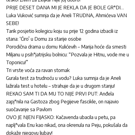
PRIJE DESET DANA MI JE REKLA DA JE BOLE GR*DI…
Luka Vuković sumnja da je Aneli TRUDNA, Ahmićeva VAN
SEBE!
Tarik posjetio kolegicu koju su prije 12 godina izbacili iz
stana: ‘Ćiro’ u Domu za starije osobe
Porodična drama u domu Kulićevih – Marija hoće da smesti
Miljanu u psih*jatrijsku bolnicu: “Pozvala je Hitnu, vode me u
Toponicu!”
Tri vrste voća za ravan stomak
Gurala test za trudnoću u vodu? Luka sumnja da je Aneli
lažirala test u hotelu – strahuje da je u drugom stanju!
REKAO SAM TI DA MU TO NIJE PRVI PUT: Anđela
zapj*nila na Gastoza zbog Pegijeve fascikle, on najavio
suočavanje sa Pavlom
OVO JE NJEN FIJASKO: Kačavenda ubacila u petu, pa
naplj*vala Enu kao nikad, ona okrenula na Peju, pokušala da
dokaže njegovu ljubav!