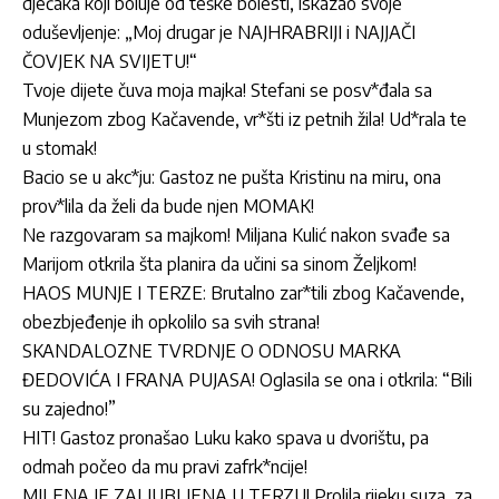
dječaka koji boluje od teške bolesti, iskazao svoje
oduševljenje: „Moj drugar je NAJHRABRIJI i NAJJAČI
ČOVJEK NA SVIJETU!“
Tvoje dijete čuva moja majka! Stefani se posv*đala sa
Munjezom zbog Kačavende, vr*šti iz petnih žila! Ud*rala te
u stomak!
Bacio se u akc*ju: Gastoz ne pušta Kristinu na miru, ona
prov*lila da želi da bude njen MOMAK!
Ne razgovaram sa majkom! Miljana Kulić nakon svađe sa
Marijom otkrila šta planira da učini sa sinom Željkom!
HAOS MUNJE I TERZE: Brutalno zar*tili zbog Kačavende,
obezbjeđenje ih opkolilo sa svih strana!
SKANDALOZNE TVRDNJE O ODNOSU MARKA
ĐEDOVIĆA I FRANA PUJASA! Oglasila se ona i otkrila: “Bili
su zajedno!”
HIT! Gastoz pronašao Luku kako spava u dvorištu, pa
odmah počeo da mu pravi zafrk*ncije!
MILENA JE ZALJUBLJENA U TERZU! Prolila rijeku suza, za