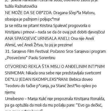
tužila Ražnatovićka
NE MOŽE DA SE OB*ZDA: Dragana ščep*la Matoru,
obasipa je pažnjom i poljupc*ma!
Ja se ništa ne pitam! Kristina Spalević progovorila o
Kristijanu i prinovi – nada se da će ovaj put dobiti djevojčicu!
ANA SPASOJEVIĆ URNISALA ANELI: Ona nije Aneli
Ahmić, već Aneli Žrtva, to joj je prezime!
Sarajevo Film Festival: Počasno Srce Sarajeva i program
„Posvećeno“ Paolu Sorentinu
OTVORENO REKLA ŠTA MISLI O ANĐELINIM INTI*NIM
SNIMCIMA: Nikada ona sebe nije predstavljala sveticom!
DE*ILU JEDAN ISKOMPLEKS*RANI: Bebica doveo
Teodoru do tačke p*canja, pa Stanić žest*ko opleo po
njemu
Urnebesno – Marija Kulić nije prepoznala Kristijana Ronalda,
pa ga optužila da moli da mu pošalju pare: “Evo ga dečkić,