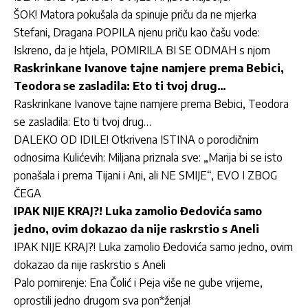
ŠOK! Matora pokušala da spinuje priču da ne mjerka
Stefani, Dragana POPILA njenu priču kao čašu vode:
Iskreno, da je htjela, POMIRILA BI SE ODMAH s njom
Raskrinkane Ivanove tajne namjere prema Bebici,
Teodora se zasladila: Eto ti tvoj drug…
Raskrinkane Ivanove tajne namjere prema Bebici, Teodora
se zasladila: Eto ti tvoj drug…
DALEKO OD IDILE! Otkrivena ISTINA o porodičnim
odnosima Kulićevih: Miljana priznala sve: „Marija bi se isto
ponašala i prema Tijani i Ani, ali NE SMIJE“, EVO I ZBOG
ČEGA
IPAK NIJE KRAJ?! Luka zamolio Đedovića samo
jedno, ovim dokazao da nije raskrstio s Aneli
IPAK NIJE KRAJ?! Luka zamolio Đedovića samo jedno, ovim
dokazao da nije raskrstio s Aneli
Palo pomirenje: Ena Čolić i Peja više ne gube vrijeme,
oprostili jedno drugom sva pon*ženja!