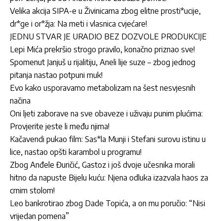
Velika akcija SIPA-e u Živinicama zbog elitne prosti*ucije,
dr*ge i or*žja: Na meti i vlasnica cvjećare!
JEDNU STVAR JE URADIO BEZ DOZVOLE PRODUKCIJE
Lepi Mića prekršio strogo pravilo, konačno priznao sve!
Spomenut Janjuš u rijalitiju, Aneli lije suze – zbog jednog
pitanja nastao potpuni muk!
Evo kako usporavamo metabolizam na šest nesvjesnih
načina
Oni ljeti zaborave na sve obaveze i uživaju punim plućima:
Provjerite jeste li među njima!
Kačavendi pukao film: Sas*la Munji i Stefani surovu istinu u
lice, nastao opšti karambol u programu!
Zbog Anđele Đuričić, Gastoz i još dvoje učesnika morali
hitno da napuste Bijelu kuću: Njena odluka izazvala haos za
crnim stolom!
Leo bankrotirao zbog Dade Topića, a on mu poručio: “Nisi
vrijedan pomena”