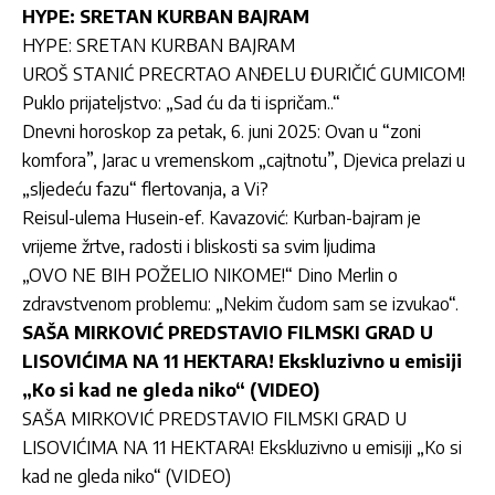
HYPE: SRETAN KURBAN BAJRAM
HYPE: SRETAN KURBAN BAJRAM
UROŠ STANIĆ PRECRTAO ANĐELU ĐURIČIĆ GUMICOM!
Puklo prijateljstvo: „Sad ću da ti ispričam..“
Dnevni horoskop za petak, 6. juni 2025: Ovan u “zoni
komfora”, Jarac u vremenskom „cajtnotu”, Djevica prelazi u
„sljedeću fazu“ flertovanja, a Vi?
Reisul-ulema Husein-ef. Kavazović: Kurban-bajram je
vrijeme žrtve, radosti i bliskosti sa svim ljudima
„OVO NE BIH POŽELIO NIKOME!“ Dino Merlin o
zdravstvenom problemu: „Nekim čudom sam se izvukao“.
SAŠA MIRKOVIĆ PREDSTAVIO FILMSKI GRAD U
LISOVIĆIMA NA 11 HEKTARA! Ekskluzivno u emisiji
„Ko si kad ne gleda niko“ (VIDEO)
SAŠA MIRKOVIĆ PREDSTAVIO FILMSKI GRAD U
LISOVIĆIMA NA 11 HEKTARA! Ekskluzivno u emisiji „Ko si
kad ne gleda niko“ (VIDEO)