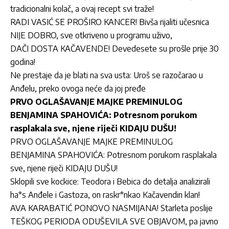
tradicionalni kolač, a ovaj recept svi traže!
RADI VASIĆ SE PROŠIRO KANCER! Bivša rijaliti učesnica
NIJE DOBRO, sve otkriveno u programu uživo,
DAČI DOSTA KAČAVENDE! Devedesete su prošle prije 30
godina!
Ne prestaje da je blati na sva usta: Uroš se razočarao u
Anđelu, preko ovoga neće da joj pređe
PRVO OGLAŠAVANJE MAJKE PREMINULOG
BENJAMINA SPAHOVIĆA: Potresnom porukom
rasplakala sve, njene riječi KIDAJU DUŠU!
PRVO OGLAŠAVANJE MAJKE PREMINULOG
BENJAMINA SPAHOVIĆA: Potresnom porukom rasplakala
sve, njene riječi KIDAJU DUŠU!
Sklopili sve kockice: Teodora i Bebica do detalja analizirali
ha*s Anđele i Gastoza, on raskr*nkao Kačavendin klan!
AVA KARABATIĆ PONOVO NASMIJANA! Starleta poslije
TEŠKOG PERIODA ODUŠEVILA SVE OBJAVOM, pa javno