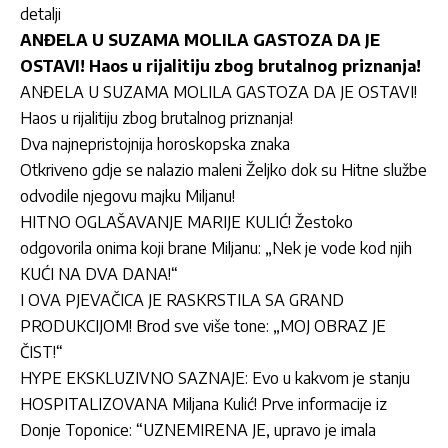
detalji
ANĐELA U SUZAMA MOLILA GASTOZA DA JE
OSTAVI! Haos u rijalitiju zbog brutalnog priznanja!
ANĐELA U SUZAMA MOLILA GASTOZA DA JE OSTAVI!
Haos u rijalitiju zbog brutalnog priznanja!
Dva najnepristojnija horoskopska znaka
Otkriveno gdje se nalazio maleni Željko dok su Hitne službe
odvodile njegovu majku Miljanu!
HITNO OGLAŠAVANJE MARIJE KULIĆ! Žestoko
odgovorila onima koji brane Miljanu: „Nek je vode kod njih
KUĆI NA DVA DANA!“
I OVA PJEVAČICA JE RASKRSTILA SA GRAND
PRODUKCIJOM! Brod sve više tone: „MOJ OBRAZ JE
ČIST!“
HYPE EKSKLUZIVNO SAZNAJE: Evo u kakvom je stanju
HOSPITALIZOVANA Miljana Kulić! Prve informacije iz
Donje Toponice: “UZNEMIRENA JE, upravo je imala