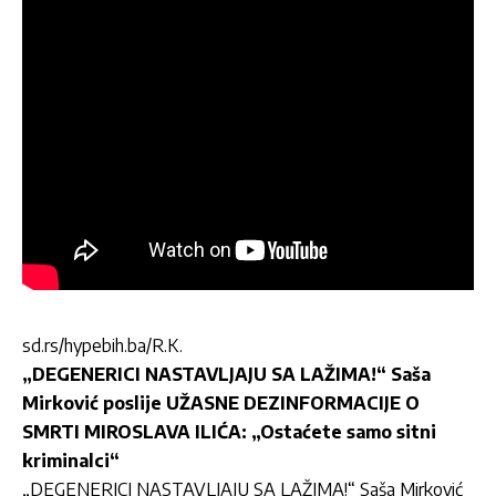
sd.rs/hypebih.ba/R.K.
„DEGENERICI NASTAVLJAJU SA LAŽIMA!“ Saša
Mirković poslije UŽASNE DEZINFORMACIJE O
SMRTI MIROSLAVA ILIĆA: „Ostaćete samo sitni
kriminalci“
„DEGENERICI NASTAVLJAJU SA LAŽIMA!“ Saša Mirković