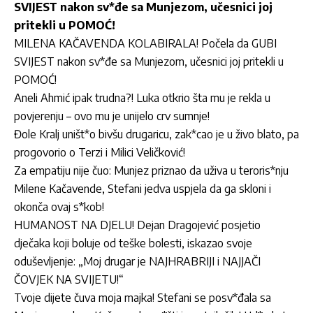
SVIJEST nakon sv*đe sa Munjezom, učesnici joj
pritekli u POMOĆ!
MILENA KAČAVENDA KOLABIRALA! Počela da GUBI
SVIJEST nakon sv*đe sa Munjezom, učesnici joj pritekli u
POMOĆ!
Aneli Ahmić ipak trudna?! Luka otkrio šta mu je rekla u
povjerenju – ovo mu je unijelo crv sumnje!
Đole Kralj uništ*o bivšu drugaricu, zak*cao je u živo blato, pa
progovorio o Terzi i Milici Veličković!
Za empatiju nije čuo: Munjez priznao da uživa u teroris*nju
Milene Kačavende, Stefani jedva uspjela da ga skloni i
okonča ovaj s*kob!
HUMANOST NA DJELU! Dejan Dragojević posjetio
dječaka koji boluje od teške bolesti, iskazao svoje
oduševljenje: „Moj drugar je NAJHRABRIJI i NAJJAČI
ČOVJEK NA SVIJETU!“
Tvoje dijete čuva moja majka! Stefani se posv*đala sa