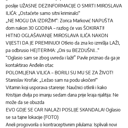
poslije UŽASNE DEZINFORMACIJE O SMRTI MIROSLAVA
ILIĆA: „Ostaćete samo sitni kriminalci“
„NE MOGU DA IZDRŽIM“: Zorica Marković NAPUŠTA
dom nakon 30 GODINA – razlog će vas ŠOKIRATI!
HITNO OGLAŠAVANJE MIROSLAVA ILIĆA NAKON
VIJESTI DA JE PREMINUO! Otkrio da zna ko izmišlja LAŽI,
pa odbrusio HEJTERIMA: „Oni su BEZDUŠNI…“
“Oglasio sam se zbog uvreda i laži!” Pavle priznao da ga je
kontaktirao Anđelin otac
POLOMLJENA VILICA – BORILI SU MU SE ZA ŽIVOT!
Stanislav Krofak: „Ležao sam na podu ukočen!“
Vitamin koji usporava starenje: Naučnici otkrili i kako
Kristijan divlja po imanju sedam dana prije kraja rijalitija: Ne
može da se obuzda
EVO GDJE SE CAR NALAZI POSLIJE SKANDALA! Oglasio
se sa tajne lokacije (FOTO)
Aneli progovorila o kontraceptivnim pilulama: Isplivali novi