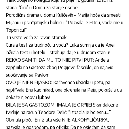
stana: ‘Ćiro’ u Domu za starije osobe
Porodična drama u domu Kulićevih – Marija hoće da smesti
Miljanu u psih*jatrijsku bolnicu: “Pozvala je Hitnu, vode me u
Toponicu!”
Tri vrste voća za ravan stomak
Gurala test za trudnoću u vodu? Luka sumnja da je Aneli
lažirala test u hotelu – strahuje da je u drugom stanju!
REKAO SAM TI DA MU TO NIJE PRVI PUT: Anđela
zapj*nila na Gastoza zbog Pegijeve fascikle, on najavio
suočavanje sa Pavlom
OVO JE NJEN FIJASKO: Kačavenda ubacila u petu, pa
naplj*vala Enu kao nikad, ona okrenula na Peju, pokušala da
dokaže njegovu ljubav!
BILA JE SA GASTOZOM, IMALA JE OR*IJE! Skandalozne
tvrdnje na račun Teodore Delić: “Izbacila je bolesnu…”
Obrnula ploču: Eni Zlata više NIJE ALKOH*LIČARKA,
nazvala je gospođom, pa otkrila: Da ne osjećam da sam