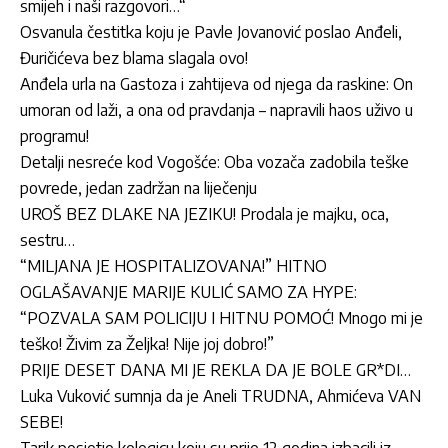
smijeh i naši razgovori…“
Osvanula čestitka koju je Pavle Jovanović poslao Anđeli,
Đuričićeva bez blama slagala ovo!
Anđela urla na Gastoza i zahtijeva od njega da raskine: On
umoran od laži, a ona od pravdanja – napravili haos uživo u
programu!
Detalji nesreće kod Vogošće: Oba vozača zadobila teške
povrede, jedan zadržan na liječenju
UROŠ BEZ DLAKE NA JEZIKU! Prodala je majku, oca,
sestru…
“MILJANA JE HOSPITALIZOVANA!” HITNO
OGLAŠAVANJE MARIJE KULIĆ SAMO ZA HYPE:
“POZVALA SAM POLICIJU I HITNU POMOĆ! Mnogo mi je
teško! Živim za Željka! Nije joj dobro!”
PRIJE DESET DANA MI JE REKLA DA JE BOLE GR*DI…
Luka Vuković sumnja da je Aneli TRUDNA, Ahmićeva VAN
SEBE!
Tarik posjetio kolegicu koju su prije 12 godina izbacili iz