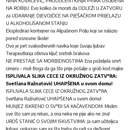
NINA KOVAČEVIĆ, PRODUCENTKINJA PINKA OSUĐENA
NA ROBIJU: Evo koliko će morati da ODLEŽI U ZATVORU
za UDARANJE DJEVOJČICE NA PJEŠAČKOM PRIJELAZU
U ALKOHOLISANOM STANJU
Eksplodirao kontejner na Alipašinom Polju koji se nalazio
pored osnovne škole!
Ovo je pet svakodnevnih navika koje čuvaju ljubav:
Terapeutkinja otkriva ključ sretnih brakova
NE PRESTAJE SA MORBIDNOSTIMA Ena poželjela smrt
cimeru – moli Boga da ga što prije pošalje u grob kod majke
ISPLIVALA SLIKA CECE IZ OKRUŽNOG ZATV*RA:
Svetlana Ražnatović UHAPŠENA u svom domu!
ISPLIVALA SLIKA CECE IZ OKRUŽNOG ZATV*RA:
Svetlana Ražnatović UHAPŠENA u svom domu!
MUNJEZ ISKRENO O SV*ĐI SA KAČAVENDOM: Mislim
sve što sam joj rekao, a ona neka ne pije ako ne zna!
UROŠ STANIĆ O SVOJIM ISKUSTVIMA: Ja sam učiteljica
ljubavi, pokazao sam joj šta treba da radi sa dečkom!