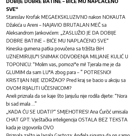
DOBIJE DOBRE BATINE – BIĆE MU NAPLAĆENO
SVE“
Stanislav Krofak MEGAEKSKLUZIVNO nakon NOKAUTA
Džakića u Areni – NAJAVIO BRUTALAN MEČ sa
Aleksandrom Jankovićem: „ZASLUŽIO JE DA DOBIJE
DOBRE BATINE – BIĆE MU NAPLAĆENO SVE“
Kineska gumena patka povučena sa tržišta BiH
UZNEMIRUJU*I SNIMAK ODVOĐENJA MILJANE KULIĆ U
TOPONICU: “Molim vas, pomozi*e mi! Tjerala me je da
GLUMIM da sam LU*A zbog para – ” POTRESNO!
KRISTIJAN NIJE IZDRŽAO!? Pred kraj se bacio u akciju sa
OVOM RIJALITI UČESNICOM!?
Aneli priznala da se kaje što Janjušu nije rodila dijete: “Nora
bi sad imala …”
„KADA ĆU SE UDATI?“ SMJEHOTRES! Ana Ćurčić urnisala
CHAT GPT: Vještačka inteligencija OSTALA BEZ TEKSTA
kada je izgovorila OVO
Priznala zašto je lagala Gastoza: Anđela sigurna da on samo