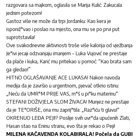
razgovara sa majkom, oglasila se Marija Kulić: Zakucala
jednim potezom!
Gastoz više ne može da trpi Jordanku: Kao kera je
isponiž*vao i poslao na mjesto, ona mu se po prvi put
suprotstavila!
Ove svakodnevne aktivnosti troše više kalorija od vježbanja
Je*ivi jecaji odzvanjaju imanjem – Luka Vujović ne prestaje
da plače i kuka, Karić mu pritekao u pomoć: “Kao brata sam
ga gledao!”
HITNO OGLAŠAVANJE ACE LUKASA! Nakon navoda
medija da je završio u urgentnom, pjevač otkrio istinu:
„Neću da UMR*M PRIJE VAS, m*š u pi*ku materinu“
STEFANI DOŽIVJELA SLOM ŽIVACA! Munjez ne prestaje
da je TE*ORIŠE, ona mu zaprij*tila: „Raz*iću ti glavu!“
OKRENUO LEĐA PEJI!? Poslije svih uvr*da upućenih Zlati,
Hasan stao na Eninu stranu, evo šta je rekao o Peji!
MILENA KAČAVENDA KOLABIRALA! Počela da GUBI