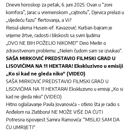
Dnevni horoskop za petak, 6. juni 2025: Ovan u “zoni
komfora”, Jarac u vremenskom „cajtnotu”, Djevica prelazi u
„sljedeću fazu“ flertovanja, a Vi?
Reisul-ulema Husein-ef. Kavazović: Kurban-bajram je
vrijeme žrtve, radosti i bliskosti sa svim ljudima
„OVO NE BIH POŽELIO NIKOME!“ Dino Merlin o
zdravstvenom problemu: „Nekim čudom sam se izvukao“.
SAŠA MIRKOVIĆ PREDSTAVIO FILMSKI GRAD U
LISOVIĆIMA NA 11 HEKTARA! Ekskluzivno u emisiji
„Ko si kad ne gleda niko“ (VIDEO)
SAŠA MIRKOVIĆ PREDSTAVIO FILMSKI GRAD U
LISOVIĆIMA NA 11 HEKTARA! Ekskluzivno u emisiji „Ko si
kad ne gleda niko“ (VIDEO)
Hitno oglašavanje Pavla Jovanovića – otkrio šta je radio s
Anđelom na Zlatiboru! NE MOŽE VIŠE DA ĆUTI
Potresna ispovijest Samira Ramovića: “MISLIO SAM DA
ĆU UMRIJETI“