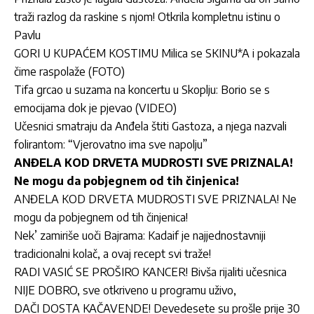
traži razlog da raskine s njom! Otkrila kompletnu istinu o
Pavlu
GORI U KUPAĆEM KOSTIMU Milica se SKINU*A i pokazala
čime raspolaže (FOTO)
Tifa grcao u suzama na koncertu u Skoplju: Borio se s
emocijama dok je pjevao (VIDEO)
Učesnici smatraju da Anđela štiti Gastoza, a njega nazvali
folirantom: “Vjerovatno ima sve napolju”
ANĐELA KOD DRVETA MUDROSTI SVE PRIZNALA!
Ne mogu da pobjegnem od tih činjenica!
ANĐELA KOD DRVETA MUDROSTI SVE PRIZNALA! Ne
mogu da pobjegnem od tih činjenica!
Nek’ zamiriše uoči Bajrama: Kadaif je najjednostavniji
tradicionalni kolač, a ovaj recept svi traže!
RADI VASIĆ SE PROŠIRO KANCER! Bivša rijaliti učesnica
NIJE DOBRO, sve otkriveno u programu uživo,
DAČI DOSTA KAČAVENDE! Devedesete su prošle prije 30