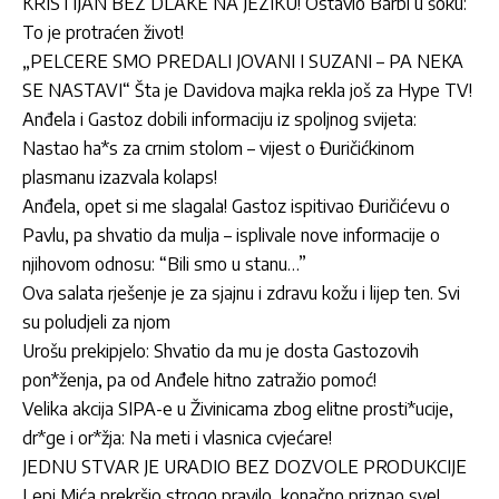
KRISTIJAN BEZ DLAKE NA JEZIKU! Ostavio Barbi u šoku:
To je protraćen život!
„PELCERE SMO PREDALI JOVANI I SUZANI – PA NEKA
SE NASTAVI“ Šta je Davidova majka rekla još za Hype TV!
Anđela i Gastoz dobili informaciju iz spoljnog svijeta:
Nastao ha*s za crnim stolom – vijest o Đuričićkinom
plasmanu izazvala kolaps!
Anđela, opet si me slagala! Gastoz ispitivao Đuričićevu o
Pavlu, pa shvatio da mulja – isplivale nove informacije o
njihovom odnosu: “Bili smo u stanu…”
Ova salata rješenje je za sjajnu i zdravu kožu i lijep ten. Svi
su poludjeli za njom
Urošu prekipjelo: Shvatio da mu je dosta Gastozovih
pon*ženja, pa od Anđele hitno zatražio pomoć!
Velika akcija SIPA-e u Živinicama zbog elitne prosti*ucije,
dr*ge i or*žja: Na meti i vlasnica cvjećare!
JEDNU STVAR JE URADIO BEZ DOZVOLE PRODUKCIJE
Lepi Mića prekršio strogo pravilo, konačno priznao sve!