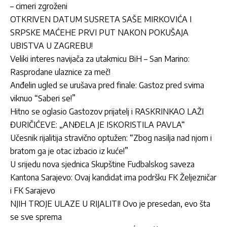
– cimeri zgroženi
OTKRIVEN DATUM SUSRETA SAŠE MIRKOVIĆA I
SRPSKE MAĆEHE PRVI PUT NAKON POKUŠAJA
UBISTVA U ZAGREBU!
Veliki interes navijača za utakmicu BiH – San Marino:
Rasprodane ulaznice za meč!
Anđelin ugled se urušava pred finale: Gastoz pred svima
viknuo “Saberi se!”
Hitno se oglasio Gastozov prijatelj i RASKRINKAO LAŽI
ĐURIČIĆEVE: „ANĐELA JE ISKORISTILA PAVLA“
Učesnik rijalitija stravično optužen: “Zbog nasilja nad njom i
bratom ga je otac izbacio iz kuće!”
U srijedu nova sjednica Skupštine Fudbalskog saveza
Kantona Sarajevo: Ovaj kandidat ima podršku FK Željezničar
i FK Sarajevo
NJIH TROJE ULAZE U RIJALITI! Ovo je presedan, evo šta
se sve sprema