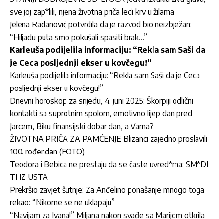
sve joj zap*lili, njena životna priča ledi krv u žilama
Jelena Radanović potvrdila da je razvod bio neizbježan:
“Hiljadu puta smo pokušali spasiti brak…”
Karleuša podijelila informaciju: “Rekla sam Saši da
je Ceca posljednji ekser u kovčegu!”
Karleuša podijelila informaciju: “Rekla sam Saši da je Ceca
posljednji ekser u kovčegu!”
Dnevni horoskop za srijedu, 4. juni 2025: Škorpiji odlični
kontakti sa suprotnim spolom, emotivno lijep dan pred
Jarcem, Biku finansijski dobar dan, a Vama?
ŽIVOTNA PRIČA ZA PAMĆENJE Blizanci zajedno proslavili
100. rođendan (FOTO)
Teodora i Bebica ne prestaju da se časte uvred*ma: SM*DI
TI IZ USTA
Prekršio zavjet šutnje: Za Anđelino ponašanje mnogo toga
rekao: “Nikome se ne uklapaju”
“Navijam za Ivana!” Miljana nakon svađe sa Marijom otkrila