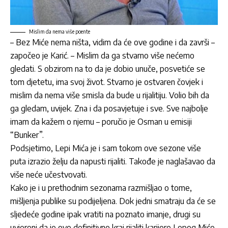
Mislim da nema više poente
– Bez Miće nema ništa, vidim da će ove godine i da završi –
započeo je Karić. – Mislim da ga stvarno više nećemo
gledati. S obzirom na to da je dobio unuče, posvetiće se
tom djetetu, ima svoj život. Stvarno je ostvaren čovjek i
mislim da nema više smisla da bude u rijalitiju. Volio bih da
ga gledam, uvijek. Zna i da posavjetuje i sve. Sve najbolje
imam da kažem o njemu – poručio je Osman u emisiji
“Bunker”.
Podsjetimo, Lepi Mića je i sam tokom ove sezone više
puta izrazio želju da napusti rijaliti. Takođe je naglašavao da
više neće učestvovati.
Kako je i u prethodnim sezonama razmišljao o tome,
mišljenja publike su podijeljena. Dok jedni smatraju da će se
sljedeće godine ipak vratiti na poznato imanje, drugi su
uvjereni da je ovo definitivno kraj rijaliti karijere Lepog Miće.