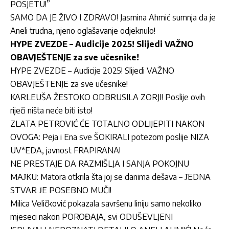
POSJETU!”
SAMO DA JE ŽIVO I ZDRAVO! Jasmina Ahmić sumnja da je
Aneli trudna, njeno oglašavanje odjeknulo!
HYPE ZVEZDE – Audicije 2025! Slijedi VAŽNO
OBAVJEŠTENJE za sve učesnike!
HYPE ZVEZDE – Audicije 2025! Slijedi VAŽNO
OBAVJEŠTENJE za sve učesnike!
KARLEUŠA ŽESTOKO ODBRUSILA ZORJI! Poslije ovih
riječi ništa neće biti isto!
ZLATA PETROVIĆ ĆE TOTALNO ODLIJEPITI NAKON
OVOGA: Peja i Ena sve ŠOKIRALI potezom poslije NIZA
UV*EDA, javnost FRAPIRANA!
NE PRESTAJE DA RAZMIŠLJA I SANJA POKOJNU
MAЈKU: Matora otkrila šta joj se danima dešava – ЈEDNA
STVAR ЈE POSEBNO MUČI!
Milica Veličković pokazala savršenu liniju samo nekoliko
mjeseci nakon POROĐAJA, svi ODUŠEVLJENI