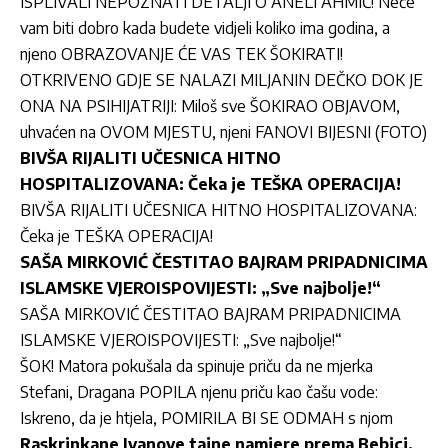
ISPLIVALI NEPOZNATI DETALJI O ANELI AHMIĆ! Neće
vam biti dobro kada budete vidjeli koliko ima godina, a
njeno OBRAZOVANJE ĆE VAS TEK ŠOKIRATI!
OTKRIVENO GDJE SE NALAZI MILJANIN DEČKO DOK JE
ONA NA PSIHIJATRIJI: Miloš sve ŠOKIRAO OBJAVOM,
uhvaćen na OVOM MJESTU, njeni FANOVI BIJESNI (FOTO)
BIVŠA RIJALITI UČESNICA HITNO
HOSPITALIZOVANA: Čeka je TEŠKA OPERACIJA!
BIVŠA RIJALITI UČESNICA HITNO HOSPITALIZOVANA:
Čeka je TEŠKA OPERACIJA!
SAŠA MIRKOVIĆ ČESTITAO BAJRAM PRIPADNICIMA
ISLAMSKE VJEROISPOVIJESTI: „Sve najbolje!“
SAŠA MIRKOVIĆ ČESTITAO BAJRAM PRIPADNICIMA
ISLAMSKE VJEROISPOVIJESTI: „Sve najbolje!“
ŠOK! Matora pokušala da spinuje priču da ne mjerka
Stefani, Dragana POPILA njenu priču kao čašu vode:
Iskreno, da je htjela, POMIRILA BI SE ODMAH s njom
Raskrinkane Ivanove tajne namjere prema Bebici,