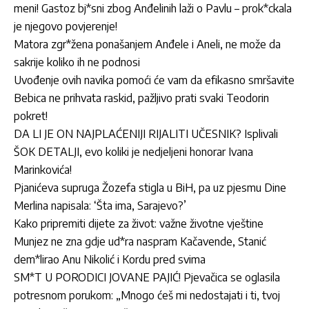
meni! Gastoz bj*sni zbog Anđelinih laži o Pavlu – prok*ckala
je njegovo povjerenje!
Matora zgr*žena ponašanjem Anđele i Aneli, ne može da
sakrije koliko ih ne podnosi
Uvođenje ovih navika pomoći će vam da efikasno smršavite
Bebica ne prihvata raskid, pažljivo prati svaki Teodorin
pokret!
DA LI JE ON NAJPLAĆENIJI RIJALITI UČESNIK? Isplivali
ŠOK DETALJI, evo koliki je nedjeljeni honorar Ivana
Marinkovića!
Pjanićeva supruga Žozefa stigla u BiH, pa uz pjesmu Dine
Merlina napisala: ‘Šta ima, Sarajevo?’
Kako pripremiti dijete za život: važne životne vještine
Munjez ne zna gdje ud*ra naspram Kačavende, Stanić
dem*lirao Anu Nikolić i Kordu pred svima
SM*T U PORODICI JOVANE PAJIĆ! Pjevačica se oglasila
potresnom porukom: „Mnogo ćeš mi nedostajati i ti, tvoj