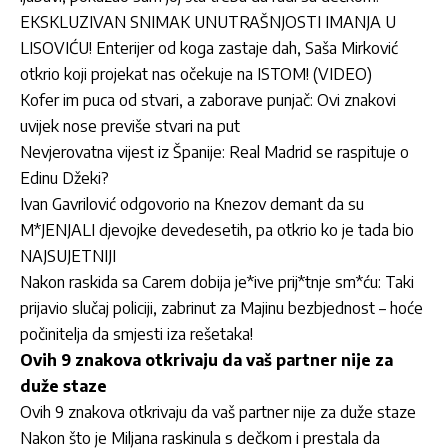
EKSKLUZIVAN SNIMAK UNUTRAŠNJOSTI IMANJA U
LISOVIĆU! Enterijer od koga zastaje dah, Saša Mirković
otkrio koji projekat nas očekuje na ISTOM! (VIDEO)
Kofer im puca od stvari, a zaborave punjač: Ovi znakovi
uvijek nose previše stvari na put
Nevjerovatna vijest iz Španije: Real Madrid se raspituje o
Edinu Džeki?
Ivan Gavrilović odgovorio na Knezov demant da su
M*JENJALI djevojke devedesetih, pa otkrio ko je tada bio
NAJSUJETNIJI
Nakon raskida sa Carem dobija je*ive prij*tnje sm*ću: Taki
prijavio slučaj policiji, zabrinut za Majinu bezbjednost – hoće
počinitelja da smjesti iza rešetaka!
Ovih 9 znakova otkrivaju da vaš partner nije za
duže staze
Ovih 9 znakova otkrivaju da vaš partner nije za duže staze
Nakon što je Miljana raskinula s dečkom i prestala da