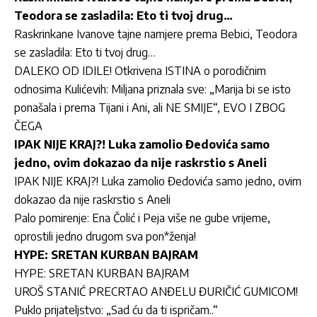
Teodora se zasladila: Eto ti tvoj drug…
Raskrinkane Ivanove tajne namjere prema Bebici, Teodora
se zasladila: Eto ti tvoj drug…
DALEKO OD IDILE! Otkrivena ISTINA o porodičnim
odnosima Kulićevih: Miljana priznala sve: „Marija bi se isto
ponašala i prema Tijani i Ani, ali NE SMIJE“, EVO I ZBOG
ČEGA
IPAK NIJE KRAJ?! Luka zamolio Đedovića samo
jedno, ovim dokazao da nije raskrstio s Aneli
IPAK NIJE KRAJ?! Luka zamolio Đedovića samo jedno, ovim
dokazao da nije raskrstio s Aneli
Palo pomirenje: Ena Čolić i Peja više ne gube vrijeme,
oprostili jedno drugom sva pon*ženja!
HYPE: SRETAN KURBAN BAJRAM
HYPE: SRETAN KURBAN BAJRAM
UROŠ STANIĆ PRECRTAO ANĐELU ĐURIČIĆ GUMICOM!
Puklo prijateljstvo: „Sad ću da ti ispričam..“