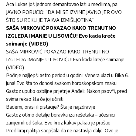
Aca Lukas još jednom demantovao laži u medijima, pa
JAVNO PORUČIO: “DA MI SE IZVINE JAVNO JER OVO
ŠTO SU REKLI JE TAKVA IZMIŠLJOTINA“
SAŠA MIRKOVIĆ POKAZAO KAKO TRENUTNO
IZGLEDA IMANJE U LISOVIĆU! Evo kada kreće
snimanje (VIDEO)
SAŠA MIRKOVIĆ POKAZAO KAKO TRENUTNO
IZGLEDA IMANJE U LISOVIĆU! Evo kada kreće snimanje
(VIDEO)
Počinje najljepši astro period u godini: Venera ulazi u Bika 6.
juna! Evo šta to donosi svakom horoskopskom znaku
Gastoz uputio ozbiljne prijetnje Anđeli: Nakon psov*i, pred
svima rekao šta će joj učiniti
Bademi, orasi ili pistacije? Šta je najzdravije
Gastoz otkrio detalje boravka iza rešetaka – učesnici
zanijemili od šoka: Evo kroz kakav pakao je prošao
Pred kraj rijalitija saopštila da ne nastavlja dalje: Ovo je