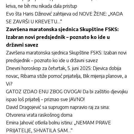
kriva, ne bih mu nikada dala pristup
Evo šta Haris Džinović zahtijeva od NOVE ŽENE: „KADA
SE ZAVRŠI U KREVETU…“
Završena maratonska sjednica Skupštine FSKS:
Izabran novi predsjednik – poznato ko ide u
državni savez
Završena maratonska sjednica Skupštine FSKS: Izaban novi
predsjednik – poznato ko ide u državni savez
Dnevni horoskop za četvrtak, 5. juni 2025: Djevica dobija
novac, Ribama stiže pomoć prijatelja, Bik mijenja planove, a
Vi?
GATOZ IZDAO ENU ZBOG OVOGA! Da bi zaštitio djevojku
ispao loš prijatelj – priznao sve JAVNO!
David Dragojević sa suprugom napravio raj za sina:
Otvorena vrata raskošnog doma
Emina Jahović otkrila bolnu istinu: „NEMAM PRAVE
PRIJATELJE, SHVATILA SAM…“