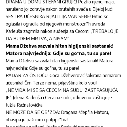
DRAMA U DOMU STEFANI GRUJIĆ! Pozlilo njenoj majci,
narušeno joj zdravlje nakon brutalnih svađa u Bijeloj kući
SESTRA UČESNIKA RIJALITIJA VAN SEBE! Hitno se
oglasila i ogradila od njegovih monstruozn*h uvreda
Karleuša zagrmila nakon suđenja sa Cecom: „TREBALO JE
DA BUDEM MRTVA, A NISAM“
Mama Džehva sazvala hitan higijenski sastanak!
Matora najvrjednija: Gdje su go*na, tu su pare!
Mama Džehva sazvala hitan higijenski sastanak! Matora
najvrjednija: Gdje su go*na, tu su pare!
RADAR ZA ČISTOĆU: Goca Džehverović šokirana nemarom
učesnika! Čim Terze nema, prljavština kolo vodi!
„NE VIĐA MI SE SA CECOM NA SUDU, ZASTRAŠUJUĆA
JE“ Jelena Karleuša i Ceca na sudu, otkriveno zašto ju je
tužila Ražnatovićka
NE MOŽE DA SE OB*ZDA: Dragana ščep*la Matoru,
obasipa je pažnjom i poljupc*ma!
Ja se ništa ne pitam! Kristina Spalević progovorila o