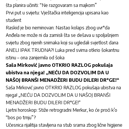
šta planira učiniti: “Ne razgovaram sa majkom”
Prvi put u svijetu: Vještačka inteligencija upisana kao
student
Raskid je bio neminovan: Nastao kolaps zbog uvr*da
Anđela ne može ni da zamisli šta se dešava u spoljašnjem
svijetu zbog njenih snimaka koji su ugledali svjetlost dana
ANELI IPAK TRUDNA?! Luka pred svima otkrio šokantnu
istinu – ona zanijemila od šoka
Saša Mirković javno OTKRIO RAZLOG pokušaja
ubistva na njega! „NEĆU DA DOZVOLIM DA U
NAŠOJ BRANŠI MENADŽERI BUDU DILERI DR*GE!“
Saša Mirković javno OTKRIO RAZLOG pokušaja ubistva na
njega! „NEĆU DA DOZVOLIM DA U NAŠOJ BRANŠI
MENADŽERI BUDU DILERI DR*GE!“
Ljetni horoskop: Stiže retrogradni Merkur, ko će proći k’o
“bos po trnju”?
Učesnica rijalitija stavljena na stub srama zbog lične higijene