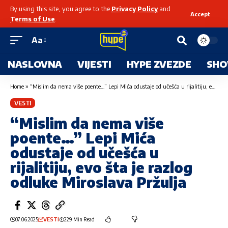
By using this site, you agree to the
Privacy Policy
and
Accept
Terms of Use
.
Aa
NASLOVNA
VIJESTI
HYPE ZVEZDE
SHO
Home
»
“Mislim da nema više poente…” Lepi Mića odustaje od učešća u rijalitiju, evo šta je razlog odluke Miroslava Pržulja
VESTI
“Mislim da nema više
poente…” Lepi Mića
odustaje od učešća u
rijalitiju, evo šta je razlog
odluke Miroslava Pržulja
07.06.2025
VESTI
229 Min Read