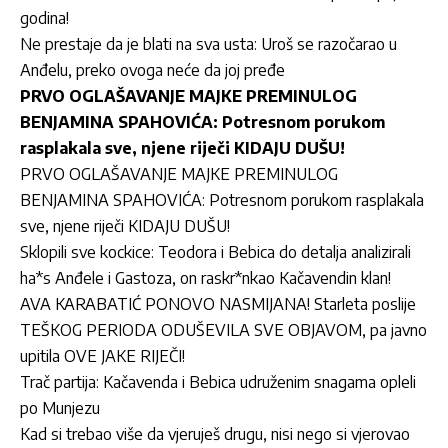
godina!
Ne prestaje da je blati na sva usta: Uroš se razočarao u
Anđelu, preko ovoga neće da joj pređe
PRVO OGLAŠAVANJE MAJKE PREMINULOG
BENJAMINA SPAHOVIĆA: Potresnom porukom
rasplakala sve, njene riječi KIDAJU DUŠU!
PRVO OGLAŠAVANJE MAJKE PREMINULOG
BENJAMINA SPAHOVIĆA: Potresnom porukom rasplakala
sve, njene riječi KIDAJU DUŠU!
Sklopili sve kockice: Teodora i Bebica do detalja analizirali
ha*s Anđele i Gastoza, on raskr*nkao Kačavendin klan!
AVA KARABATIĆ PONOVO NASMIJANA! Starleta poslije
TEŠKOG PERIODA ODUŠEVILA SVE OBJAVOM, pa javno
upitila OVE JAKE RIJEČI!
Trač partija: Kačavenda i Bebica udruženim snagama opleli
po Munjezu
Kad si trebao više da vjeruješ drugu, nisi nego si vjerovao