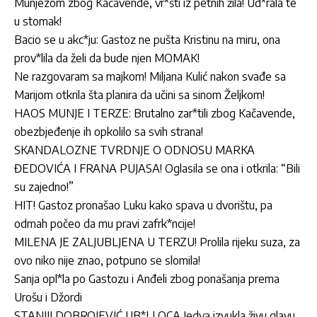
Munjezom zbog Kačavende, vr*šti iz petnih žila! Ud*rala te
u stomak!
Bacio se u akc*ju: Gastoz ne pušta Kristinu na miru, ona
prov*lila da želi da bude njen MOMAK!
Ne razgovaram sa majkom! Miljana Kulić nakon svađe sa
Marijom otkrila šta planira da učini sa sinom Željkom!
HAOS MUNJE I TERZE: Brutalno zar*tili zbog Kačavende,
obezbjeđenje ih opkolilo sa svih strana!
SKANDALOZNE TVRDNJE O ODNOSU MARKA
ĐEDOVIĆA I FRANA PUJASA! Oglasila se ona i otkrila: “Bili
su zajedno!”
HIT! Gastoz pronašao Luku kako spava u dvorištu, pa
odmah počeo da mu pravi zafrk*ncije!
MILENA JE ZALJUBLJENA U TERZU! Prolila rijeku suza, za
ovo niko nije znao, potpuno se slomila!
Sanja opl*la po Gastozu i Anđeli zbog ponašanja prema
Urošu i Džordi
STANIJI DOBROJEVIĆ UB*LI OCA Jedva izvukla živu glavu,