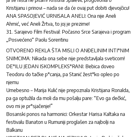
Kristijanu i prinovi – nada se da će ovaj put dobiti djevojčicu!
ANA SPASOJEVIĆ URNISALA ANELI: Ona nije Aneli
Ahmić, već Aneli Žrtva, to joj je prezime!
Sarajevo Film Festival: Počasno Srce Sarajeva i program
„Posvećeno“ Paolu Sorentinu
OTVORENO REKLA ŠTA MISLI O ANĐELINIM INTI*NIM
SNIMCIMA: Nikada ona sebe nije predstavljala sveticom!
DE*ILU JEDAN ISKOMPLEKS*RANI: Bebica doveo
Teodoru do tačke p*canja, pa Stanić žest*ko opleo po
njemu
Urnebesno – Marija Kulić nije prepoznala Kristijana Ronalda,
pa ga optužila da moli da mu pošalju pare: “Evo ga dečkić,
ovo mi je pr*sjačenje!”
Bosanski ponos na harmonici: Orkestar Harisa Kaltaka na
festivalu Banaton u Rumuniji proglašen za najbolji na
Balkanu