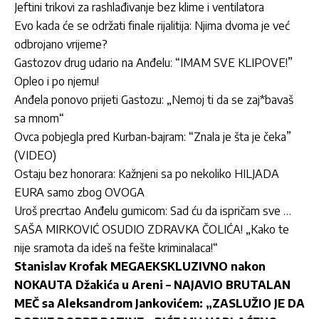
Jeftini trikovi za rashlađivanje bez klime i ventilatora
Evo kada će se održati finale rijalitija: Njima dvoma je već
odbrojano vrijeme?
Gastozov drug udario na Anđelu: “IMAM SVE KLIPOVE!”
Opleo i po njemu!
Anđela ponovo prijeti Gastozu: „Nemoj ti da se zaj*bavaš
sa mnom“
Ovca pobjegla pred Kurban-bajram: “Znala je šta je čeka”
(VIDEO)
Ostaju bez honorara: Kažnjeni sa po nekoliko HILJADA
EURA samo zbog OVOGA
Uroš precrtao Anđelu gumicom: Sad ću da ispričam sve …
SAŠA MIRKOVIĆ OSUDIO ZDRAVKA ČOLIĆA! „Kako te
nije sramota da ideš na fešte kriminalaca!“
Stanislav Krofak MEGAEKSKLUZIVNO nakon
NOKAUTA Džakića u Areni – NAJAVIO BRUTALAN
MEČ sa Aleksandrom Jankovićem: „ZASLUŽIO JE DA