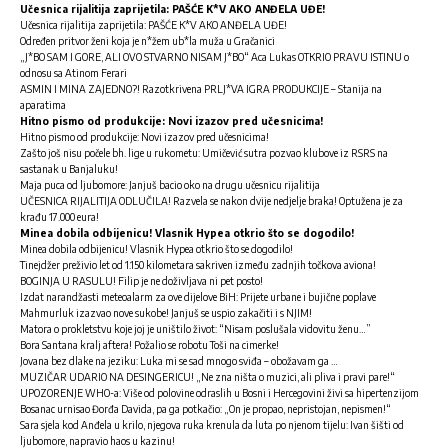
Učesnica rijalitija zaprijetila: PAŠĆE K*V AKO ANĐELA UĐE!
Učesnica rijalitija zaprijetila: PAŠĆE K*V AKO ANĐELA UĐE!
Određen pritvor ženi koja je n*žem ub*la muža u Gračanici
„J*BO SAM I GORE, ALI OVO STVARNO NISAM J*BO“ Aca Lukas OTKRIO PRAVU ISTINU o
odnosu sa Atinom Ferari
ASMIN I MINA ZAJEDNO?! Razotkrivena PRLJ*VA IGRA PRODUKCIJE – Stanija na
aparatima
Hitno pismo od produkcije: Novi izazov pred učesnicima!
Hitno pismo od produkcije: Novi izazov pred učesnicima!
Zašto još nisu počele bh. lige u rukometu: Umičević sutra pozvao klubove iz RSRS na
sastanak u Banjaluku!
Maja puca od ljubomore: Janjuš bacio oko na drugu učesnicu rijalitija
UČESNICA RIJALITIJA ODLUČILA! Razvela se nakon dvije nedjelje braka! Optužena je za
krađu 17.000 eura!
Minea dobila odbijenicu! Vlasnik Hypea otkrio što se dogodilo!
Minea dobila odbijenicu! Vlasnik Hypea otkrio što se dogodilo!
Tinejdžer preživio let od 1.150 kilometara sakriven između zadnjih točkova aviona!
BOGINJA U RASULU! Filip je ne doživljava ni pet posto!
Izdat narandžasti meteoalarm za ove dijelove BiH: Prijete urbane i bujične poplave
Mahmurluk izazvao nove sukobe! Janjuš se uspio zakačiti i s NJIM!
Matora o prokletstvu koje joj je uništilo život: “Nisam poslušala vidovitu ženu…”
Bora Santana kralj aftera! Požalio se robotu Toši na cimerke!
Jovana bez dlake na jeziku: Luka mi se sad mnogo sviđa – obožavam ga …
MUZIČAR UDARIO NA DESINGERICU! „Ne zna ništa o muzici, ali pliva i pravi pare!“
UPOZORENJE WHO-a: Više od polovine odraslih u Bosni i Hercegovini živi sa hipertenzijom
Bosanac urnisao Đorđa Davida, pa ga potkačio: „On je propao, nepristojan, nepismen!“
Sara sjela kod Anđela u krilo, njegova ruka krenula da luta po njenom tijelu: Ivan šišti od
ljubomore, napravio haos u kazinu!