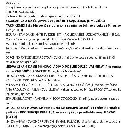
bordo tima!
Obavještavamo javnost i sve posjetioce da je večerašnji koncert Ane Nikolić u klubu
Gaudeamus OTKAZAN!
Barbarez i Papac zajedno prate sarajevski derbi na Grbavici!
SIGURAN SAM DA ĆE „HYPE ZVEZDE“ BITI NAJGLEDANIJE MUZIČKO
TAKMIČENJE! Saša Mirković se oglasio, a sa njim su bili i Aca Lukas i Miroslav
Ilić! (VIDEO)
SIGURAN SAM DA ĆE „HYPE ZVEZDE“ BITI NAJGLEDANIJE MUZIČKO TAKMIČENJE! Saša
Mirković se oglasio, a sa njim su bili i Aca Lukas i Miroslav Ilić! (VIDEO)
Esma Dizić briljirala i u Bratislavi: Novi državni rekord!
Terza vinuo Minu u nebesa, priznao da ga je očarala, Stanić istakao da mu je Maja prirasla za
srce!
OGROMNO PON*ŽENJE SARE STOJANOVIĆ! Janjuš otkrio kada su posljednji imali S*KS,
raskrinkao sve njene LAŽI
„JEDVA ČEKAM DA SE PONOVO VIDIMO POSLIJE DUŽEG VREMENA“ Pripremite
se za ZAJEDNIČKI KONCERT Mire, Ace i Miroslava!
„JEDVA ČEKAM DA SE PONOVO VIDIMO POSLIJE DUŽEG VREMENA“ Pripremite se za
ZAJEDNIČKI KONCERT Mire, Ace i Miroslava!
MILAN MILOŠEVIĆ PODNIO 9 TUŽBI PROTIV ASMINA DURDŽIĆA! „Lično me je vri*eđao!“
ANA RADULOVIĆ NAŠLA NOVU LJUBAV! Nakon razvoda od Mirčeta PROCVJETALA, evo ko
joj izmamljuje OSMEH
SITA UDARILA OPET NA ASMINA, NJEGOV OTAC SKOČIO: „Smrd*lja poput tebe nije uspjela
da…“
„NI ZA KAKAV NOVAC NE PRISTAJEM NA MANIPULACIJU“ Sita Ahmić brutalno
potkačila PRODUKCIJU RIJALITIJA, evo zbog čega je odložila svoj ULAZAK
(FOTO)
„NI ZA KAKAV NOVAC NE PRISTAJEM NA MANIPULACIJU“ Sita Ahmić brutalno potkačila
PRODUKCIJU RIJALITIJA, evo zbog čega je odložila svoj ULAZAK (FOTO)