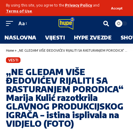
By using this site, you agree to the
Privacy Policy
and
Accept
Terms of Use
.
Aa
NASLOVNA
VIJESTI
HYPE ZVEZDE
SHO
Home
»
„NE GLEDAM VIŠE ĐEDOVIĆEV RIJALITI SA RASTURANJEM PORODICA“ Marija Kulić razotkrila GLAVNOG PRODUKCIJSKOG IGRAČA – istina isplivala na VIDJELO (FOTO)
VESTI
„NE GLEDAM VIŠE
ĐEDOVIĆEV RIJALITI SA
RASTURANJEM PORODICA“
Marija Kulić razotkrila
GLAVNOG PRODUKCIJSKOG
IGRAČA – istina isplivala na
VIDJELO (FOTO)