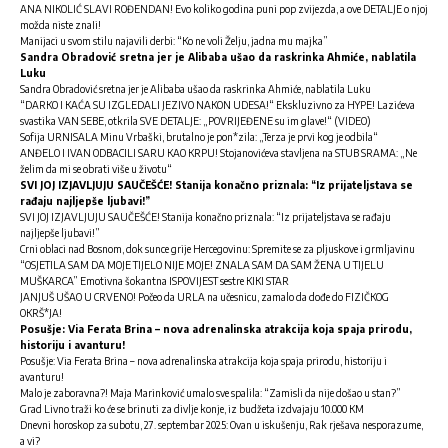
ANA NIKOLIĆ SLAVI ROĐENDAN! Evo koliko godina puni pop zvijezda, a ove DETALJE o njoj
možda niste znaIi!
Manijaci u svom stilu najavili derbi: “Ko ne voli Želju, jadna mu majka”
Sandra Obradović sretna jer je Alibaba ušao da raskrinka Ahmiće, nablatila
Luku
Sandra Obradović sretna jer je Alibaba ušao da raskrinka Ahmiće, nablatila Luku
“DARKO I KAĆA SU IZGLEDALI JEZIVO NAKON UDESA!“ Ekskluzivno za HYPE! Lazićeva
svastika VAN SEBE, otkrila SVE DETALJE: „POVRIJEĐENE su im glave!“ (VIDEO)
Sofija URNISALA Minu Vrbaški, brutalno je pon*zila: „Terza je prvi kog je odbila“
ANĐELO I IVAN ODBACILI SARU KAO KRPU! Stojanovićeva stavljena na STUB SRAMA: „Ne
želim da mi se obrati više u životu“
SVI JOJ IZJAVLJUJU SAUČEŠĆE! Stanija konačno priznala: “Iz prijateljstava se
rađaju najljepše ljubavi!”
SVI JOJ IZJAVLJUJU SAUČEŠĆE! Stanija konačno priznala: “Iz prijateljstava se rađaju
najljepše ljubavi!”
Crni oblaci nad Bosnom, dok sunce grije Hercegovinu: Spremite se za pljuskove i grmljavinu
“OSJETILA SAM DA MOJE TIJELO NIJE MOJE! ZNALA SAM DA SAM ŽENA U TIJELU
MUŠKARCA” Emotivna šokantna ISPOVIJEST sestre KIKI STAR
JANJUŠ UŠAO U CRVENO! Počeo da URLA na učesnicu, zamalo da dođe do FIZIČKOG
OKRŠ*JA!
Posušje: Via Ferata Brina – nova adrenalinska atrakcija koja spaja prirodu,
historiju i avanturu!
Posušje: Via Ferata Brina – nova adrenalinska atrakcija koja spaja prirodu, historiju i
avanturu!
Malo je zaboravna?! Maja Marinković umalo sve spalila: “Zamisli da nije došao u stan?”
Grad Livno traži ko će se brinuti za divlje konje, iz budžeta izdvajaju 10.000 KM
Dnevni horoskop za subotu, 27. septembar 2025: Ovan u iskušenju, Rak rješava nesporazume,
a vi?