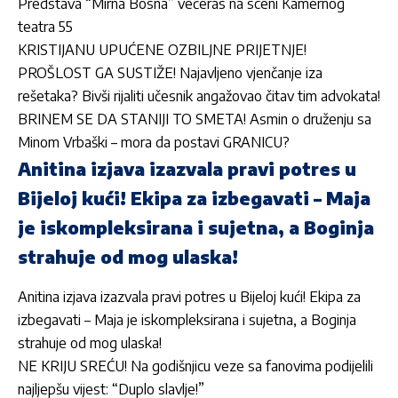
Predstava “Mirna Bosna” večeras na sceni Kamernog
teatra 55
KRISTIJANU UPUĆENE OZBILJNE PRIJETNJE!
PROŠLOST GA SUSTIŽE! Najavljeno vjenčanje iza
rešetaka? Bivši rijaliti učesnik angažovao čitav tim advokata!
BRINEM SE DA STANIJI TO SMETA! Asmin o druženju sa
Minom Vrbaški – mora da postavi GRANICU?
Anitina izjava izazvala pravi potres u
Bijeloj kući! Ekipa za izbegavati – Maja
je iskompleksirana i sujetna, a Boginja
strahuje od mog ulaska!
Anitina izjava izazvala pravi potres u Bijeloj kući! Ekipa za
izbegavati – Maja je iskompleksirana i sujetna, a Boginja
strahuje od mog ulaska!
NE KRIJU SREĆU! Na godišnjicu veze sa fanovima podijelili
najljepšu vijest: “Duplo slavlje!”