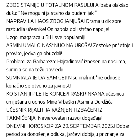
ZBOG STANIJE U TOTALNOM RASULU! Alibaba olakšao
dušu: “Ne mogu ni ja stalno da budem jak!”
NAPRAVILA HAOS ZBOG JANJUŠA! Drama u cik zore
razbudila učesnike! On napola gol istrčao napolje!
Uzgoj magaraca u BiH sve popularniji
ASMIN UMALO NAS*NUO NA UROŠA! Žestoke pri*etnje i
p*ovke, jedva ga obuzdali!
Problemi za Barbareza: Hajradinović iznesen na nosilima,
sumnja se na težu povredu
SUMNJALA JE DA SAM GEJ! Nisu imali inti*ne odnose,
konačno se otvorio za javnost!
KO STANIJI PLETE KONCE?! RASKRINKANA učesnica
umiješana u odnos Mine Vrbaški i Asmina Durdžića!
UČESNIK RIJALITIJA KAŽNJEN I IZBAČEN IZ
TAKMIČENJA! Nevjerovatan razvoj događaja!
DNEVNI HOROSKOP ZA 29. SEPTEMBAR 2025.! Dobar
period za donošenje odluka, Jarčevi dobijaju priznanje za