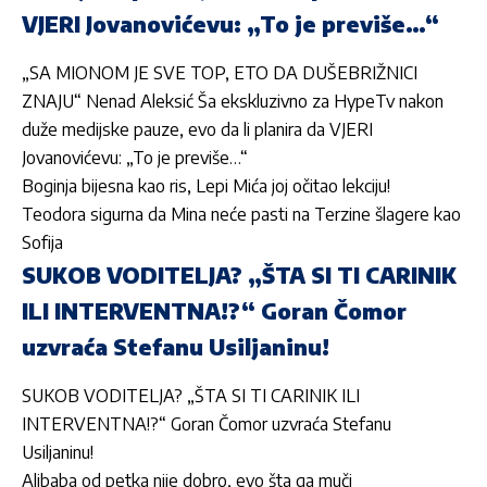
VJERI Jovanovićevu: „To je previše…“
„SA MIONOM JE SVE TOP, ETO DA DUŠEBRIŽNICI
ZNAJU“ Nenad Aleksić Ša ekskluzivno za HypeTv nakon
duže medijske pauze, evo da li planira da VJERI
Jovanovićevu: „To je previše…“
Boginja bijesna kao ris, Lepi Mića joj očitao lekciju!
Teodora sigurna da Mina neće pasti na Terzine šlagere kao
Sofija
SUKOB VODITELJA? „ŠTA SI TI CARINIK
ILI INTERVENTNA!?“ Goran Čomor
uzvraća Stefanu Usiljaninu!
SUKOB VODITELJA? „ŠTA SI TI CARINIK ILI
INTERVENTNA!?“ Goran Čomor uzvraća Stefanu
Usiljaninu!
Alibaba od petka nije dobro, evo šta ga muči