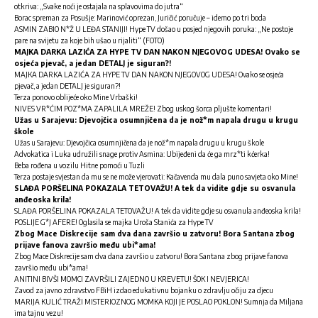
otkriva: „Svake noći je ostajala na splavovima do jutra“
Borac spreman za Posušje: Marinović oprezan, Juričić poručuje – idemo po tri boda
ASMIN ZABIO N*Ž U LEĐA STANIJI! Hype TV došao u posjed njegovih poruka: „Ne postoje
pare na svijetu za koje bih ušao u rijaliti“ (FOTO)
MAJKA DARKA LAZIĆA ZA HYPE TV DAN NAKON NJEGOVOG UDESA! Ovako se
osjeća pjevač, a jedan DETALJ je siguran?!
MAJKA DARKA LAZIĆA ZA HYPE TV DAN NAKON NJEGOVOG UDESA! Ovako se osjeća
pjevač, a jedan DETALJ je siguran?!
Terza ponovo oblijeće oko Mine Vrbaški!
NIVES VR*ĆIM POZ*MA ZAPALILA MREŽE! Zbog uskog šorca pljušte komentari!
Užas u Sarajevu: Djevojčica osumnjičena da je nož*m napala drugu u krugu
škole
Užas u Sarajevu: Djevojčica osumnjičena da je nož*m napala drugu u krugu škole
Advokatica i Luka udružili snage protiv Asmina: Ubijeđeni da će ga mrz*ti kćerka!
Beba rođena u vozilu Hitne pomoći u Tuzli
Terza postaje svjestan da mu se ne može vjerovati: Kačavenda mu dala puno savjeta oko Mine!
SLAĐA PORŠELINA POKAZALA TETOVAŽU! A tek da vidite gdje su osvanula
anđeoska krila!
SLAĐA PORŠELINA POKAZALA TETOVAŽU! A tek da vidite gdje su osvanula anđeoska krila!
POSLIJE G*J AFERE! Oglasila se majka Uroša Stanića za Hype TV
Zbog Mace Diskrecije sam dva dana završio u zatvoru! Bora Santana zbog
prijave fanova završio među ubi*ama!
Zbog Mace Diskrecije sam dva dana završio u zatvoru! Bora Santana zbog prijave fanova
završio među ubi*ama!
ANITINI BIVŠI MOMCI ZAVRŠILI ZAJEDNO U KREVETU! ŠOK I NEVJERICA!
Zavod za javno zdravstvo FBiH izdao edukativnu bojanku o zdravlju očiju za djecu
MARIJA KULIĆ TRAŽI MISTERIOZNOG MOMKA KOJI JE POSLAO POKLON! Sumnja da Miljana
ima tajnu vezu!