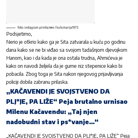
foto: instagram printscreen / kulicmarija1975
Podsjetimo,
Nerio je otkrio kako ga je Sita zatvarala u kuću po godinu
dana kako se ne bi viđao sa svojom tadašnjom djevojkom
Hanom, kao i da kada je ona ostala trudna, Ahmićeva je
kako on navodi željela da je gurne niz stepenice kako bi
pobacila. Zbog toga je Sita nakon njegovog prijavljivanja
policiji dobila zabranu prilaska.
„KAČAVENDI JE SVOJSTVENO DA
PLJ*JE, PA LIŽE“ Peja brutalno urnisao
Milenu Kačavendu: „Taj njen
nadobudni stav i ps*vanje…“
„KAČAVENDI JE SVOJSTVENO DA PLJ*JE, PA LIŽE“ Peja