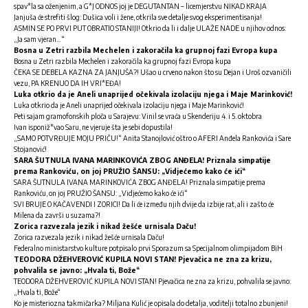
spav*la sa oženjenim, a G*J ODNOS joj je DEGUTANTAN – licemjerstvu NIKAD KRAJA
Janjuša će strefiti šlog: Dušica voli i žene, otkrila sve detalje svog eksperimentisanja!
ASMIN SE PO PRVI PUT OBRATIO STANIJI! Otkrio da li i dalje ULAŽE NADE u njihov odnos:
„Ja sam vjeran…“
Bosna u Zetri razbila Mechelen i zakoračila ka grupnoj fazi Evropa kupa
Bosna u Zetri razbila Mechelen i zakoračila ka grupnoj fazi Evropa kupa
ČEKA SE DEBELA KAZNA ZA JANJUŠA?! Ušao u crveno nakon što su Dejan i Uroš ozvaničili
vezu, PA KRENUO DA IH VRI*EĐA!
Luka otkrio da je Aneli unaprijed očekivala izolaciju njega i Maje Marinković!
Luka otkrio da je Aneli unaprijed očekivala izolaciju njega i Maje Marinković!
Peti sajam gramofonskih ploča u Sarajevu: Vinil se vraća u Skenderiju 4. i 5. oktobra
Ivan isponiž*vao Saru, ne vjeruje šta je sebi dopustila!
„SAMO POTVRĐUJE MOJU PRIČU!“ Anita Stanojlović oštro o AFERI Anđela Rankovića i Sare
Stojanović!
SARA ŠUTNULA IVANA MARINKOVIĆA ZBOG ANĐELA! Priznala simpatije
prema Rankoviću, on joj PRUŽIO ŠANSU: „Vidjećemo kako će ići“
SARA ŠUTNULA IVANA MARINKOVIĆA ZBOG ANĐELA! Priznala simpatije prema
Rankoviću, on joj PRUŽIO ŠANSU: „Vidjećemo kako će ići“
SVI BRUJE O KAČAVENDI I ZORICI! Da li će između njih dvije da izbije rat, ali i zašto će
Milena da završi u suzama?!
Zorica razvezala jezik i nikad žešće urnisala Daču!
Zorica razvezala jezik i nikad žešće urnisala Daču!
Federalno ministarstvo kulture potpisalo prvi Sporazum sa Specijalnom olimpijadom BiH
TEODORA DŽEHVEROVIĆ KUPILA NOVI STAN! Pjevačica ne zna za krizu,
pohvalila se javno: „Hvala ti, Bože“
TEODORA DŽEHVEROVIĆ KUPILA NOVI STAN! Pjevačica ne zna za krizu, pohvalila se javno:
„Hvala ti, Bože“
Ko je misteriozna takmičarka? Miljana Kulić je opisala do detalja, voditelji totalno zbunjeni!