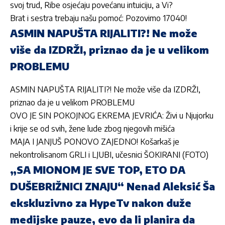
svoj trud, Ribe osjećaju povećanu intuiciju, a Vi?
Brat i sestra trebaju našu pomoć: Pozovimo 17040!
ASMIN NAPUŠTA RIJALITI?! Ne može
više da IZDRŽI, priznao da je u velikom
PROBLEMU
ASMIN NAPUŠTA RIJALITI?! Ne može više da IZDRŽI,
priznao da je u velikom PROBLEMU
OVO JE SIN POKOJNOG EKREMA JEVRIĆA: Živi u Njujorku
i krije se od svih, žene lude zbog njegovih mišića
MAJA I JANJUŠ PONOVO ZAJEDNO! Košarkaš je
nekontrolisanom GRLI i LJUBI, učesnici ŠOKIRANI (FOTO)
„SA MIONOM JE SVE TOP, ETO DA
DUŠEBRIŽNICI ZNAJU“ Nenad Aleksić Ša
ekskluzivno za HypeTv nakon duže
medijske pauze, evo da li planira da