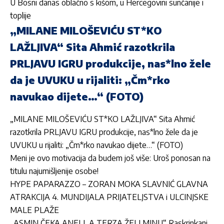
U Bosni danas oblačno s kišom, u Hercegovini sunčanije i
toplije
„MILANE MILOŠEVIĆU ST*KO
LAŽLJIVA“ Sita Ahmić razotkrila
PRLJAVU IGRU produkcije, nas*lno žele
da je UVUKU u rijaliti: „Čm*rko
navukao dijete…“ (FOTO)
„MILANE MILOŠEVIĆU ST*KO LAŽLJIVA“ Sita Ahmić
razotkrila PRLJAVU IGRU produkcije, nas*lno žele da je
UVUKU u rijaliti: „Čm*rko navukao dijete…“ (FOTO)
Meni je ovo motivacija da budem još više: Uroš ponosan na
titulu najumišljenije osobe!
HYPE PAPARAZZO – ZORAN MOKA SLAVNIĆ GLAVNA
ATRAKCIJA 4. MUNDIJALA PRIJATELJSTVA i ULCINJSKE
MALE PLAŽE
„ASMIN ČEKA ANELI, A TERZA ŽELI MINU“ Raskrinkani