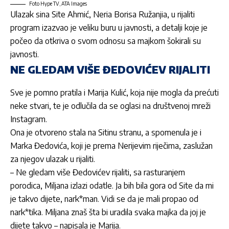
Foto Hype TV, ATA Images
Ulazak sina Site Ahmić, Neria Borisa Ružanjia, u rijaliti
program izazvao je veliku buru u javnosti, a detalji koje je
počeo da otkriva o svom odnosu sa majkom šokirali su
javnosti.
NE GLEDAM VIŠE ĐEDOVIĆEV RIJALITI
Sve je pomno pratila i
Marija Kulić,
koja nije mogla da prećuti
neke stvari, te je odlučila da se oglasi na društvenoj mreži
Instagram.
Ona je otvoreno stala na Sitinu stranu, a spomenula je i
Marka Đedovića, koji je prema Nerijevim riječima, zaslužan
za njegov ulazak u rijaliti.
– Ne gledam više Đedovićev rijaliti, sa rasturanjem
porodica, Miljana izlazi odatle. Ja bih bila gora od Site da mi
je takvo dijete, nark*man. Vidi se da je mali propao od
nark*tika. Miljana znaš šta bi uradila svaka majka da joj je
dijete takvo – napisala je Marija.