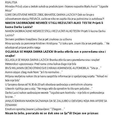
RIJALITIJA
Miroslav Pržulj ušao u žestok sukob sa produkcijom i bijesno napustio Bijelu kuću! “Ugasite
Miću!”
GORE DRUŠTVENE MREŽE ZBOG BAHATOG DARKA LAZIĆA?! Dok svi bruje o
zdravstvenom stanju PJEVAČA, zašto se niko ne zapita šta je sa putnicima iz autobusa?!
NAKON SAOBRAĆAJNE NESREĆE STIGLI REZULTATI ALKO TESTA! Prijeti li
kazna Darku Laziću?
NAKON SAOBRAĆAJNE NESREĆE STIGLI REZULTATI ALKO TESTA! Prijeti li kazna Darku
Laziću?
Skriveni problemi tinejdžera: Ovo je pet znakova za uzbunu
Mina saznala za pomirenje Kristine i Kristijana: “U šoku sam, znam šta je sve pretrpjela…” Ne
odustaje od prijave protiv njega
OGLASILA SE MAJKA DARKA LAZIĆA! Branka otkrila sve o povredama sina i
snajke!
OGLASILA SE MAJKA DARKA LAZIĆA! Branka otkrila sve o povredama sina i snajke!
Meteorolozi upozoravaju: Pred nama zima kakva dugo nije bila
BIVŠI MILJANIN DEČKO OTKRIO SVE O KRAĐI ASMINOVOG AUTOMOBILA: “Sita je …”
Asmin očajan zbog male Nore: “Je li to normalno …”
Miljana neutješna nakon što je Ivanu saopštila informacije iz spoljašnjeg svijeta: “Nikad mi
teže nije bilo”
U Sarajevu danas od 16.30 do 20 sati obustava saobraćaja u centralnim ulicama
Učesnik rijalitija pao u očaj: “Ne mogu sebi da oprostim to što sam poljubio …”
Darko Lazić nakon saobraćajne nesreće: “Izgubio sam kontrolu – nije bilo ni prekoračenja
brzine…”
JANJUŠ ŠOKIRAN NAKON SAZNANJA DA SE ZALJUBIO U DJEVOJKU KOJA IMA AFERE SA
ŽENAMA!
Emotivni oproštaj Jovane Ljubisavljević: “Zbogom …”
Nisam to želio, povraćalo mi se dok smo se lju*ili! Dejan sve priznao: