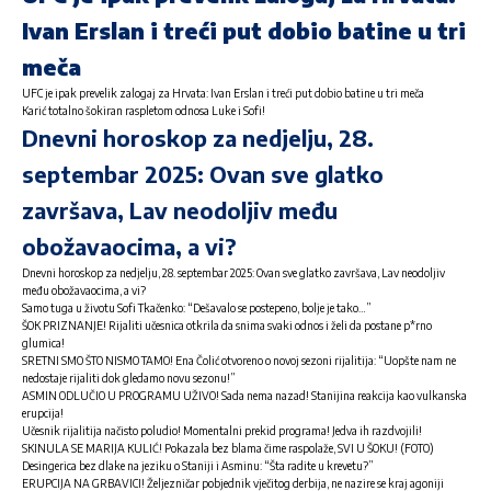
Ivan Erslan i treći put dobio batine u tri
meča
UFC je ipak prevelik zalogaj za Hrvata: Ivan Erslan i treći put dobio batine u tri meča
Karić totalno šokiran raspletom odnosa Luke i Sofi!
Dnevni horoskop za nedjelju, 28.
septembar 2025: Ovan sve glatko
završava, Lav neodoljiv među
obožavaocima, a vi?
Dnevni horoskop za nedjelju, 28. septembar 2025: Ovan sve glatko završava, Lav neodoljiv
među obožavaocima, a vi?
Samo tuga u životu Sofi Tkačenko: “Dešavalo se postepeno, bolje je tako…”
ŠOK PRIZNANJE! Rijaliti učesnica otkrila da snima svaki odnos i želi da postane p*rno
glumica!
SRETNI SMO ŠTO NISMO TAMO! Ena Čolić otvoreno o novoj sezoni rijalitija: “Uopšte nam ne
nedostaje rijaliti dok gledamo novu sezonu!”
ASMIN ODLUČIO U PROGRAMU UŽIVO! Sada nema nazad! Stanijina reakcija kao vulkanska
erupcija!
Učesnik rijalitija načisto poludio! Momentalni prekid programa! Jedva ih razdvojili!
SKINULA SE MARIJA KULIĆ! Pokazala bez blama čime raspolaže, SVI U ŠOKU! (FOTO)
Desingerica bez dlake na jeziku o Staniji i Asminu: “Šta radite u krevetu?”
ERUPCIJA NA GRBAVICI! Željezničar pobjednik vječitog derbija, ne nazire se kraj agoniji