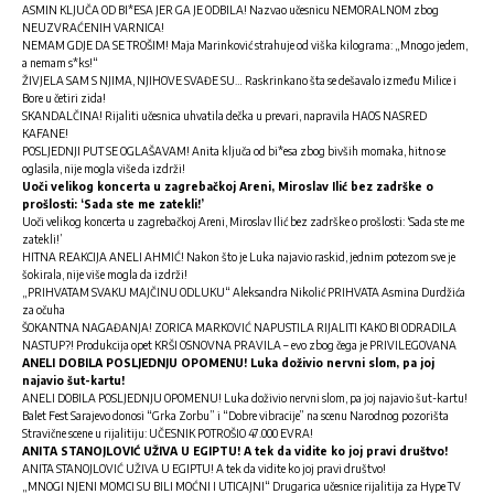
ASMIN KLJUČA OD BI*ESA JER GA JE ODBILA! Nazvao učesnicu NEMORALNOM zbog
NEUZVRAĆENIH VARNICA!
NEMAM GDJE DA SE TROŠIM! Maja Marinković strahuje od viška kilograma: „Mnogo jedem,
a nemam s*ks!“
ŽIVJELA SAM S NJIMA, NJIHOVE SVAĐE SU… Raskrinkano šta se dešavalo između Milice i
Bore u četiri zida!
SKANDALČINA! Rijaliti učesnica uhvatila dečka u prevari, napravila HAOS NASRED
KAFANE!
POSLJEDNJI PUT SE OGLAŠAVAM! Anita ključa od bi*esa zbog bivših momaka, hitno se
oglasila, nije mogla više da izdrži!
Uoči velikog koncerta u zagrebačkoj Areni, Miroslav Ilić bez zadrške o
prošlosti: ‘Sada ste me zatekli!’
Uoči velikog koncerta u zagrebačkoj Areni, Miroslav Ilić bez zadrške o prošlosti: ‘Sada ste me
zatekli!’
HITNA REAKCIJA ANELI AHMIĆ! Nakon što je Luka najavio raskid, jednim potezom sve je
šokirala, nije više mogla da izdrži!
„PRIHVATAM SVAKU MAJČINU ODLUKU“ Aleksandra Nikolić PRIHVATA Asmina Durdžića
za očuha
ŠOKANTNA NAGAĐANJA! ZORICA MARKOVIĆ NAPUSTILA RIJALITI KAKO BI ODRADILA
NASTUP?! Produkcija opet KRŠI OSNOVNA PRAVILA – evo zbog čega je PRIVILEGOVANA
ANELI DOBILA POSLJEDNJU OPOMENU! Luka doživio nervni slom, pa joj
najavio šut-kartu!
ANELI DOBILA POSLJEDNJU OPOMENU! Luka doživio nervni slom, pa joj najavio šut-kartu!
Balet Fest Sarajevo donosi “Grka Zorbu” i “Dobre vibracije” na scenu Narodnog pozorišta
Stravične scene u rijalitiju: UČESNIK POTROŠIO 47.000 EVRA!
ANITA STANOJLOVIĆ UŽIVA U EGIPTU! A tek da vidite ko joj pravi društvo!
ANITA STANOJLOVIĆ UŽIVA U EGIPTU! A tek da vidite ko joj pravi društvo!
„MNOGI NJENI MOMCI SU BILI MOĆNI I UTICAJNI“ Drugarica učesnice rijalitija za Hype TV