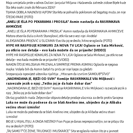
Maja umiješala prste u odnos Dušice i Janjuša! Miljana i Kačavenda zatresle zidove Bijele kuće
Šta čeka svaki znak do februara 2026?
TIJANA DOBILA NAJNOVIJI AJFON! Starleta se pohvalila poklonom od bogatog muža, on nije
ŠTEDIO PARE (FOTO)
„ANELI JE IŠLA PO PEKARAMA I PROSILA“ Asmin nastavlja da RASRINKAVA
AHMIĆEVE
„ANELI JE IŠLA PO PEKARAMA I PROSILA“ Asmin nastavlja da RASRINKAVA AHMIĆEVE
Matora otvorila dušu o Aniti Stanojlović, otkrila sve o vezi nje i Anđela!
ALEKSANDRA PRIJOVIĆ U SUZAMA! Evo šta joj se desilo, hitno se oglasila (FOTO)
HYPE HR RASPISUJE KONKURS ZA NOVA TV LICA! Oglasio se Saša Mirković,
pa otkrio sve detalje – evo kada možete da se prijavite! (VIDEO)
HYPE HR RASPISUJE KONKURS ZA NOVA TV LICA! Oglasio se Saša Mirković, pa otkrio sve
detalje – evo kada možete da se prijavite! (VIDEO)
NAKON ŠTO JE MILOSAVA PRIZNALA SIMPATIJE PREMA ASMINU Oglasila se njegova
majka: Voljela bih da Asmin batali tu priču jer nije lijepo za gledati
Srceparajuća ispovijest učesnika rijalitija: „Htio sam da izvršim SAMOUB*STVO“
„NADRNDANA JE, BJEŽI OD SVIH“ Komšije RASKRINKALE Viki Miljković i
razvezale jezik o njoj: „Teško joj je da kaže dobar dan“
„NADRNDANA JE, BJEŽI OD SVIH“ Komšije RASKRINKALE Viki Miljković i razvezale jezik o
njoj: „Teško joj je da kaže dobar dan“
Okršaj gradskih rivala: Željezničar objavio detalje prodaje ulaznica za derbi protiv Sarajeva
Luka ne može da podnese da se blati Anelino ime, ubijeđen da je Alibaba
većinu stvari izmislio!
Luka ne može da podnese da se blati Anelino ime, ubijeđen da je Alibaba većinu stvari
izmislio!
BIO JE U RIJALITIJU, A ONDA NESTAO! Fran Pujas je danas neprepoznatljiv, svi se pitaju šta
mu se desilo?! (FOTO)
„TAJ SAMO T*ČE ŽENE, TRUDNICE I MUŠKARCE“ Sita se oglasila nakon što je u javnost