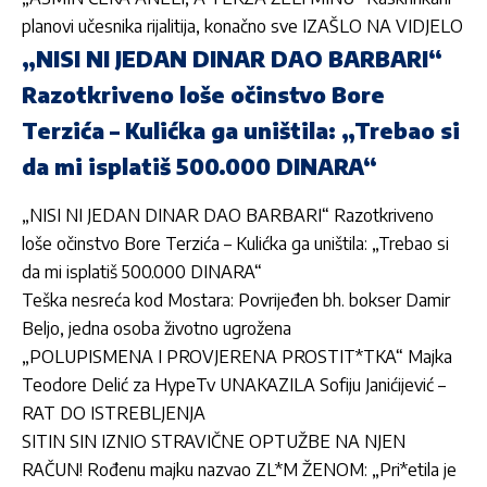
planovi učesnika rijalitija, konačno sve IZAŠLO NA VIDJELO
„NISI NI JEDAN DINAR DAO BARBARI“
Razotkriveno loše očinstvo Bore
Terzića – Kulićka ga uništila: „Trebao si
da mi isplatiš 500.000 DINARA“
„NISI NI JEDAN DINAR DAO BARBARI“ Razotkriveno
loše očinstvo Bore Terzića – Kulićka ga uništila: „Trebao si
da mi isplatiš 500.000 DINARA“
Teška nesreća kod Mostara: Povrijeđen bh. bokser Damir
Beljo, jedna osoba životno ugrožena
„POLUPISMENA I PROVJERENA PROSTIT*TKA“ Majka
Teodore Delić za HypeTv UNAKAZILA Sofiju Janićijević –
RAT DO ISTREBLJENJA
SITIN SIN IZNIO STRAVIČNE OPTUŽBE NA NJEN
RAČUN! Rođenu majku nazvao ZL*M ŽENOM: „Pri*etila je