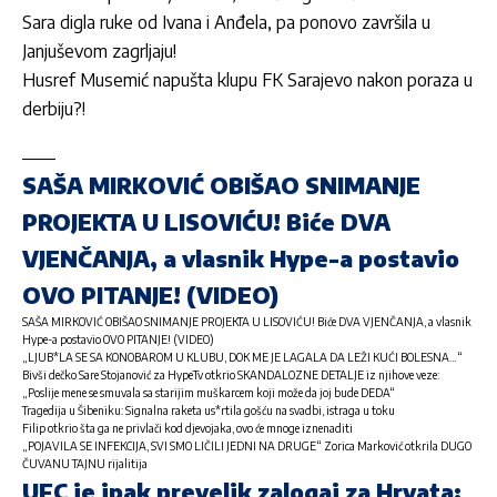
Sara digla ruke od Ivana i Anđela, pa ponovo završila u
Janjuševom zagrljaju!
Husref Musemić napušta klupu FK Sarajevo nakon poraza u
derbiju?!
SAŠA MIRKOVIĆ OBIŠAO SNIMANJE
PROJEKTA U LISOVIĆU! Biće DVA
VJENČANJA, a vlasnik Hype-a postavio
OVO PITANJE! (VIDEO)
SAŠA MIRKOVIĆ OBIŠAO SNIMANJE PROJEKTA U LISOVIĆU! Biće DVA VJENČANJA, a vlasnik
Hype-a postavio OVO PITANJE! (VIDEO)
„LJUB*LA SE SA KONOBAROM U KLUBU, DOK ME JE LAGALA DA LEŽI KUĆI BOLESNA…“
Bivši dečko Sare Stojanović za HypeTv otkrio SKANDALOZNE DETALJE iz njihove veze:
„Poslije mene se smuvala sa starijim muškarcem koji može da joj bude DEDA“
Tragedija u Šibeniku: Signalna raketa us*rtila gošću na svadbi, istraga u toku
Filip otkrio šta ga ne privlači kod djevojaka, ovo će mnoge iznenaditi
„POJAVILA SE INFEKCIJA, SVI SMO LIČILI JEDNI NA DRUGE“ Zorica Marković otkrila DUGO
ČUVANU TAJNU rijalitija
UFC je ipak prevelik zalogaj za Hrvata: