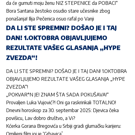
da će gurnuti moju ženu NIZ STEPENICE da POBACI“
Bora Santana žestoko osudio stare učesnike zbog
ponašanja! Ilija Pečenica osuo rafal po Vanji
DA LI STE SPREMNI? DOŠAO JE I TAJ
DAN! 1.OKTOBRA OBJAVLJUJEMO
REZULTATE VAŠEG GLASANJA „HYPE
ZVEZDA“!
DA LI STE SPREMNI? DOŠAO JE I TAJ DAN! 1.OKTOBRA
OBJAVLJUJEMO REZULTATE VAŠEG GLASANJA „HYPE
ZVEZDA“!
„POKVAR*N JE! ZNAM ŠTA SADA POKUŠAVA!“
Provaljen Luka Vujović?! Oni ga raskrinkali TOTALNO!
Dnevni horoskop za 30. septembar 2025: Djevica čeka
povišicu, Lav dobro društvo, a Vi?
Kćerka Gorana Bregovića u Srbiji gradi glumačku karijeru:
Omiljeni film joj je ‘Grbavica’