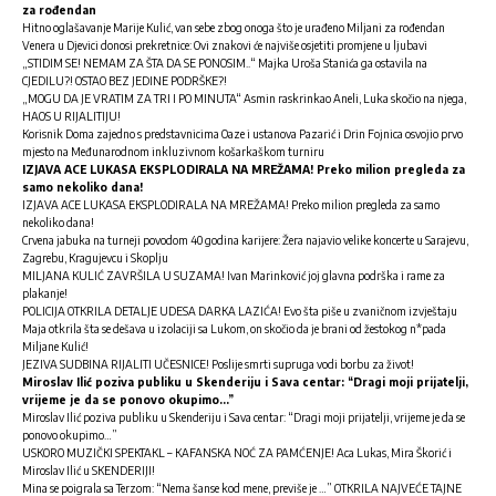
za rođendan
Hitno oglašavanje Marije Kulić, van sebe zbog onoga što je urađeno Miljani za rođendan
Venera u Djevici donosi prekretnice: Ovi znakovi će najviše osjetiti promjene u ljubavi
„STIDIM SE! NEMAM ZA ŠTA DA SE PONOSIM..“ Majka Uroša Stanića ga ostavila na
CJEDILU?! OSTAO BEZ JEDINE PODRŠKE?!
„MOGU DA JE VRATIM ZA TRI I PO MINUTA“ Asmin raskrinkao Aneli, Luka skočio na njega,
HAOS U RIJALITIJU!
Korisnik Doma zajedno s predstavnicima Oaze i ustanova Pazarić i Drin Fojnica osvojio prvo
mjesto na Međunarodnom inkluzivnom košarkaškom turniru
IZJAVA ACE LUKASA EKSPLODIRALA NA MREŽAMA! Preko milion pregleda za
samo nekoliko dana!
IZJAVA ACE LUKASA EKSPLODIRALA NA MREŽAMA! Preko milion pregleda za samo
nekoliko dana!
Crvena jabuka na turneji povodom 40 godina karijere: Žera najavio velike koncerte u Sarajevu,
Zagrebu, Kragujevcu i Skoplju
MILJANA KULIĆ ZAVRŠILA U SUZAMA! Ivan Marinković joj glavna podrška i rame za
plakanje!
POLICIJA OTKRILA DETALJE UDESA DARKA LAZIĆA! Evo šta piše u zvaničnom izvještaju
Maja otkrila šta se dešava u izolaciji sa Lukom, on skočio da je brani od žestokog n*pada
Miljane Kulić!
JEZIVA SUDBINA RIJALITI UČESNICE! Poslije smrti supruga vodi borbu za život!
Miroslav Ilić poziva publiku u Skenderiju i Sava centar: “Dragi moji prijatelji,
vrijeme je da se ponovo okupimo…”
Miroslav Ilić poziva publiku u Skenderiju i Sava centar: “Dragi moji prijatelji, vrijeme je da se
ponovo okupimo…”
USKORO MUZIČKI SPEKTAKL – KAFANSKA NOĆ ZA PAMĆENJE! Aca Lukas, Mira Škorić i
Miroslav Ilić u SKENDERIJI!
Mina se poigrala sa Terzom: “Nema šanse kod mene, previše je …” OTKRILA NAJVEĆE TAJNE