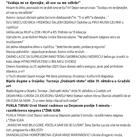
“Sviđaju mi se djevojke, ali sve su me odbile!”
Nisam to želio, povraćalo mi se dok smo se lju*ili! Dejan sve priznao: “Sviđaju mi se djevojke,
ali sve su me odbile!”
Asmin i Janjuš obrisali patos Sarinim dostojanstv*m: “Ti si jefti*a djevojka…”
SVU SREĆU OD SRCA I PODRŠKU ŠALJEM DEJANU! Čestitke za PRVI MUŠKI GEJ PAR u
rijalitiju!
Velika akcija MUP-a ZDK i MUP-a RS: Pretresi na 15 lokacija
Vjerujte mi, ja se stidim! Majka Uroša Stanića očajna: “Ne podržavam njegovu vezu sa
muškarcem!”
Još jedna istospolna afera u rijalitiju: “Jeste bio sto posto, probao je sigurno”
Stanija potvrdila – pojavljuje se danas: Asmin ništa ne sluti …
DARKO LAZIĆ SA SUPRUGOM IMAO TEŠKU SAOBRAĆAJNU NESREĆU! Jedva ga izvukli iz
kola, oboje HITNO PREVEZENI U BOLNICU (VIDEO)
Dnevni horoskop za 25. septembar 2025: Ovan donosi vedru energiju, Jarac pod pritiskom
obaveza, a vi?
U Tuzli otvoren Sajam knjige: Pet dana promocija, druženja i kulturnih događaja
Bijelo dugme u Osijeku: Turneja „Doživjeti stotu“ stiže 31. oktobra u Gradski
vrt
Bijelo dugme u Osijeku: Turneja „Doživjeti stotu“ stiže 31. oktobra u Gradski vrt
DEJAN MOLI UROŠA ZA JOŠ JEDNU ŠANSU! Ketić bijesan nakon što su Stanića ubijedili da se
ON IGRA SA NJIM: „Ti si meni bolja riba od svih ovdje!“
PUKLA TIKVA! Uroš Stanić raskinuo sa Dejanom poslije 5 minuta -
razotkrivena njegova L*ŽNA IGRA
PUKLA TIKVA! Uroš Stanić raskinuo sa Dejanom poslije 5 minuta -razotkrivena njegova
L*ŽNA IGRA
„NIKAD MI NIJE BILO GORE, POČELA SAM DA SE GUŠIM“ Žena Darka Lazića više ne može da
ćuti, progovorila o BOLESTI!
SKANDALOZNA HOMOFOBIČNA IZJAVA MAJE MARINKOVIĆ! Ukrala drugarici muža,