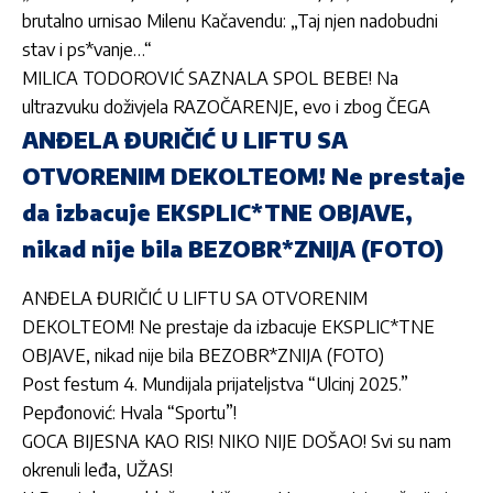
brutalno urnisao Milenu Kačavendu: „Taj njen nadobudni
stav i ps*vanje…“
MILICA TODOROVIĆ SAZNALA SPOL BEBE! Na
ultrazvuku doživjela RAZOČARENJE, evo i zbog ČEGA
ANĐELA ĐURIČIĆ U LIFTU SA
OTVORENIM DEKOLTEOM! Ne prestaje
da izbacuje EKSPLIC*TNE OBJAVE,
nikad nije bila BEZOBR*ZNIJA (FOTO)
ANĐELA ĐURIČIĆ U LIFTU SA OTVORENIM
DEKOLTEOM! Ne prestaje da izbacuje EKSPLIC*TNE
OBJAVE, nikad nije bila BEZOBR*ZNIJA (FOTO)
Post festum 4. Mundijala prijateljstva “Ulcinj 2025.”
Pepđonović: Hvala “Sportu”!
GOCA BIJESNA KAO RIS! NIKO NIJE DOŠAO! Svi su nam
okrenuli leđa, UŽAS!