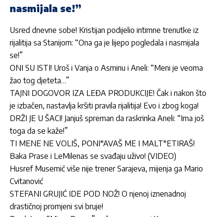
nasmijala se!”
Usred dnevne sobe! Kristijan podijelio intimne trenutke iz
rijalitija sa Stanijom: “Ona ga je lijepo pogledala i nasmijala
se!”
ONI SU ISTI! Uroš i Vanja o Asminu i Aneli: “Meni je veoma
žao tog djeteta…”
TAJNI DOGOVOR IZA LEĐA PRODUKCIJE! Čak i nakon što
je izbačen, nastavlja kršiti pravila rijalitija! Evo i zbog koga!
DRŽI JE U ŠACI! Janjuš spreman da raskrinka Aneli: “Ima još
toga da se kaže!”
TI MENE NE VOLIŠ, PONI*AVAŠ ME I MALT*ETIRAŠ!
Baka Prase i LeMilenas se svađaju uživo! (VIDEO)
Husref Musemić više nije trener Sarajeva, mijenja ga Mario
Cvitanović
STEFANI GRUJIĆ IDE POD NOŽ! O njenoj iznenadnoj
drastičnoj promjeni svi bruje!