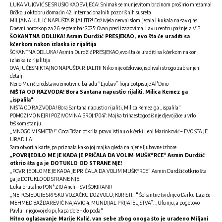
LUKA VUJOVIĆ SE SRUŠIO KAO SVIJEĆA! Snimak se munjevitom brzinom proširio mrežama!
Brčko u oktobru domaćin 42. Internacionalnih pozorišnih susreta
MILJANA KULIĆ NAPUŠTA RIJALITI?! Doživjela nervni slom, jecala i kukala na sav glas
Dnevni horoskop za 26. septembar 2025: Ovan pred izazovima, Lav u centru pažnje, a Vi?
ŠOKANTNA ODLUKA! Asmin Durdžić PRESJEKAO, evo šta će uraditi sa
kćerkom nakon izlaska iz rijalitija
ŠOKANTNA ODLUKA! Asmin Durdžić PRESJEKAO, evo šta će uraditi sa kćerkom nakon
izlaska iz rijalitija
OVAJ UČESNIK TAJNO NAPUŠTA RIJALITI! Niko nije očekivao, isplivali strogo zabranjeni
detalji
Neno Murić predstavio emotivnu baladu “Ljubav” koju potpisuje Al'Dino
NIŠTA OD RAZVODA! Bora Santana napustio rijaliti, Milica Kemez ga
„ispalila“
NIŠTA OD RAZVODA! Bora Santana napustio rijaliti, Milica Kemez ga „ispalila“
POMOZIMO NEJRI POZIVOM NA BROJ 17047: Majka trinaestogodišnje djevojčice u vrlo
teškom stanju
„MNOGO MI SMETA!“ Goca Tržan otkrila pravu istinu o kćerki Leni Marinković – EVO ŠTA JE
URADILA!
Sara otvorila karte, pa priznala kako joj majka gleda na njene ljubavne izbore
„POVRIJEDILO ME JE KADA JE PRIČALA DA VOLIM MUŠK*RCE“ Asmin Durdžić
otkrio šta ga je DOTUKLO OD STRANE NJE!
„POVRIJEDILO ME JE KADA JE PRIČALA DA VOLIM MUŠK*RCE“ Asmin Durdžić otkrio šta
ga je DOTUKLO OD STRANE NJE!
Luka brutalno PON*ZIO Aneli – SVI ŠOKIRANI!
„NE POSJEDUJE SRPSKU VOZAČKU DOZVOLU, KORISTI…“ Šokantne tvrdnje o Darku Laziću
MEHMED BAŽDAREVIĆ NAJAVIO 4. MUNDIJAL PRIJATELJSTVA”: „Ulcinju, a pogotovo
Pavlu i njegovoj ekipi, kapa dole – do poda“
Hitno oglašavanje Marije Kulić, van sebe zbog onoga što je urađeno Miljani