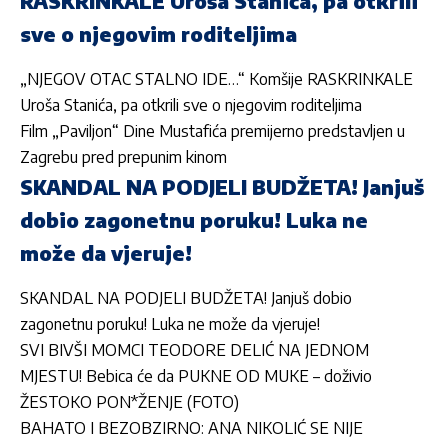
RASKRINKALE Uroša Stanića, pa otkrili
sve o njegovim roditeljima
„NJEGOV OTAC STALNO IDE…“ Komšije RASKRINKALE
Uroša Stanića, pa otkrili sve o njegovim roditeljima
Film „Paviljon“ Dine Mustafića premijerno predstavljen u
Zagrebu pred prepunim kinom
SKANDAL NA PODJELI BUDŽETA! Janjuš
dobio zagonetnu poruku! Luka ne
može da vjeruje!
SKANDAL NA PODJELI BUDŽETA! Janjuš dobio
zagonetnu poruku! Luka ne može da vjeruje!
SVI BIVŠI MOMCI TEODORE DELIĆ NA JEDNOM
MJESTU! Bebica će da PUKNE OD MUKE – doživio
ŽESTOKO PON*ŽENJE (FOTO)
BAHATO I BEZOBZIRNO: ANA NIKOLIĆ SE NIJE