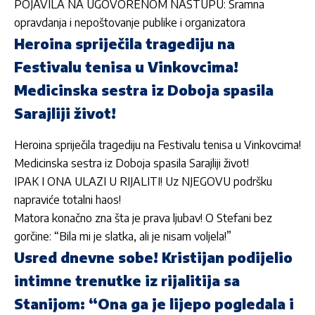
POJAVILA NA UGOVORENOM NASTUPU: Sramna
opravdanja i nepoštovanje publike i organizatora
Heroina spriječila tragediju na
Festivalu tenisa u Vinkovcima!
Medicinska sestra iz Doboja spasila
Sarajliji život!
Heroina spriječila tragediju na Festivalu tenisa u Vinkovcima!
Medicinska sestra iz Doboja spasila Sarajliji život!
IPAK I ONA ULAZI U RIJALITI! Uz NJEGOVU podršku
napraviće totalni haos!
Matora konačno zna šta je prava ljubav! O Stefani bez
gorčine: “Bila mi je slatka, ali je nisam voljela!”
Usred dnevne sobe! Kristijan podijelio
intimne trenutke iz rijalitija sa
Stanijom: “Ona ga je lijepo pogledala i