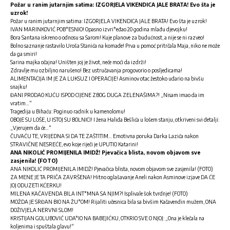
Požar u ranim jutarnjim satima: IZGORJELA VIKENDICA JALE BRATA! Evo šta je
uzrok!
Požar u ranim jutarnjim satima: IZGORJELA VIKENDICA JALE BRATA! Evo šta je uzrok!
IVAN MARINKOVIĆ POB*ESNIO! Opasno izvri*eđao 20 godina mlađu djevojku!
Bora Santana iskreno o odnosu sa Sarom! Kuje planove za budućnost, a nije se ni razveo!
Bolno saznanje rastavilo Uroša Stanića na komade! Prva u pomoć pritrčala Maja, niko ne može
da ga smiri!
Sarina majka očajna! Uništen joj je život, neće moći da izdrži!
Zdravlje mu ozbiljno narušeno! Bez ustručavanja progovorio o posljedicama!
ALIMENTACIJA IM JE ZA LUKSUZ I OPERACIJE! Asminov otac žestoko udario na bivšu
snajku!
ĐANI PRODAO KUĆU ISPOD CIJENE ZBOG DUGA ZELENAŠIMA?! „Nisam imao da im
vratim…“
Tragedija u Bihaću: Poginuo radnik u kamenolomu!
OBOJE SU LOŠE, U ISTOJ SU BOLNICI! I žena Halida Bešlića u lošem stanju, otkriveni svi detalji:
„Vjerujem da će…“
ČUVAĆU TE, VRIJEDNA SI DA TE ZAŠTITIM… Emotivna poruka Darka Lazića nakon
STRAVIČNE NESREĆE, evo koje riječi je UPUTIO Katarini!
ANA NIKOLIĆ PROMIJENILA IMIDŽ! Pjevačica blista, novom objavom sve
zasjenila! (FOTO)
ANA NIKOLIĆ PROMIJENILA IMIDŽ! Pjevačica blista, novom objavom sve zasjenila! (FOTO)
ZA MENE JE TA PRIČA ZAVRŠENA! Hitno oglašavanje Aneli nakon Asminove izjave DA ĆE
JOJ ODUZETI KĆERKU!
MILENA KAČAVENDA BILA INT*MNA SA NJIM?! Isplivale šok tvrdnje! (FOTO)
MOŽDA JE SRĐAN BIO NA ŽU*OM! Rijaliti učesnica bila sa bivšim Kačavendin mužem, ONA
DOŽIVJELA NERVNI SLOM!
KRISTIJAN GOLUBOVIĆ UDA*IO NA BABEJIĆKU, OTKRIO SVE O NJOJ: „Ona je klečala na
koljenima i spuštala glavu!“