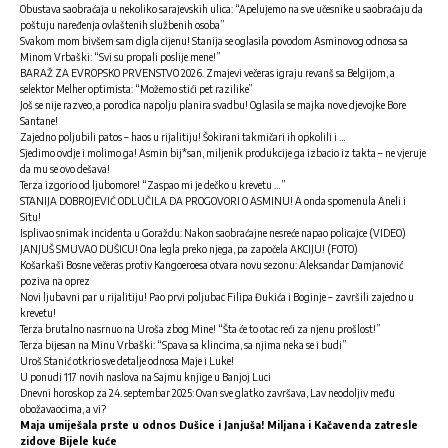
Obustava saobraćaja u nekoliko sarajevskih ulica: “Apelujemo na sve učesnike u saobraćaju da
poštuju naređenja ovlaštenih službenih osoba”
Svakom mom bivšem sam digla cijenu! Stanija se oglasila povodom Asminovog odnosa sa
Minom Vrbaški: “Svi su propali poslije mene!”
BARAŽ ZA EVROPSKO PRVENSTVO 2026. Zmajevi večeras igraju revanš sa Belgijom, a
selektor Melher optimista: “Možemo stići pet razilike”
Još se nije razveo, a porodica napolju planira svadbu! Oglasila se majka nove djevojke Bore
Santane!
Zajedno poljubili patos – haos u rijalitiju! Šokirani takmičari ih opkolili i …
Sjedimo ovdje i molimo ga! Asmin bij*san, miljenik produkcije ga izbacio iz takta – ne vjeruje
da mu se ovo dešava!
Terza izgorio od ljubomore! “Zaspao mi je dečko u krevetu …”
STANIJA DOBROJEVIĆ ODLUČILA DA PROGOVORI O ASMINU! A onda spomenula Aneli i
Situ!
Isplivao snimak incidenta u Goraždu: Nakon saobraćajne nesreće napao policajce (VIDEO)
JANJUŠ SMUVAO DUŠICU! Ona legla preko njega, pa započela AKCIJU! (FOTO)
Košarkaši Bosne večeras protiv Kangoeroesa otvara novu sezonu: Aleksandar Damjanović
poziva na oprez
Novi ljubavni par u rijalitiju! Pao prvi poljubac Filipa Đukića i Boginje – završili zajedno u
krevetu!
Terza brutalno nasrnuo na Uroša zbog Mine! “Šta će to otac reći za njenu prošlost!”
Terza bijesan na Minu Vrbaški: “Spava sa klincima, sa njima neka se i budi”
Uroš Stanić otkrio sve detalje odnosa Maje i Luke!
U ponudi 117 novih naslova na Sajmu knjige u Banjoj Luci
Dnevni horoskop za 24. septembar 2025: Ovan sve glatko završava, Lav neodoljiv među
obožavaocima, a vi?
Maja umiješala prste u odnos Dušice i Janjuša! Miljana i Kačavenda zatresle
zidove Bijele kuće