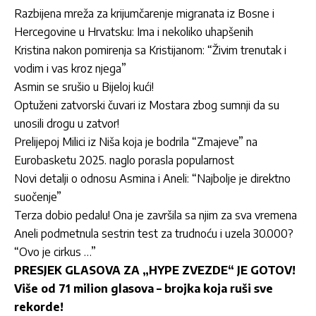
Razbijena mreža za krijumčarenje migranata iz Bosne i
Hercegovine u Hrvatsku: Ima i nekoliko uhapšenih
Kristina nakon pomirenja sa Kristijanom: “Živim trenutak i
vodim i vas kroz njega”
Asmin se srušio u Bijeloj kući!
Optuženi zatvorski čuvari iz Mostara zbog sumnji da su
unosili drogu u zatvor!
Prelijepoj Milici iz Niša koja je bodrila “Zmajeve” na
Eurobasketu 2025. naglo porasla popularnost
Novi detalji o odnosu Asmina i Aneli: “Najbolje je direktno
suočenje”
Terza dobio pedalu! Ona je završila sa njim za sva vremena
Aneli podmetnula sestrin test za trudnoću i uzela 30.000?
“Ovo je cirkus …”
PRESJEK GLASOVA ZA „HYPE ZVEZDE“ JE GOTOV!
Više od 71 milion glasova – brojka koja ruši sve
rekorde!