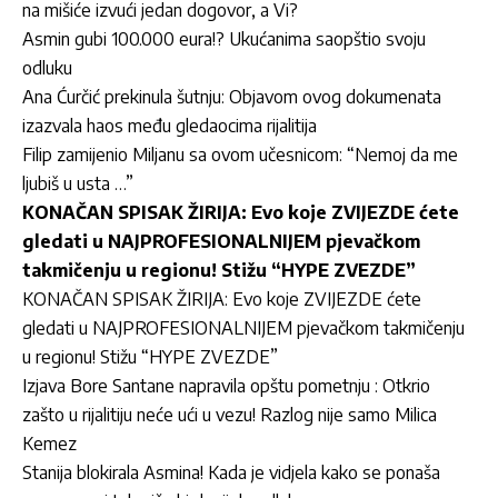
na mišiće izvući jedan dogovor, a Vi?
Asmin gubi 100.000 eura!? Ukućanima saopštio svoju
odluku
Ana Ćurčić prekinula šutnju: Objavom ovog dokumenata
izazvala haos među gledaocima rijalitija
Filip zamijenio Miljanu sa ovom učesnicom: “Nemoj da me
ljubiš u usta …”
KONAČAN SPISAK ŽIRIJA: Evo koje ZVIJEZDE ćete
gledati u NAJPROFESIONALNIJEM pjevačkom
takmičenju u regionu! Stižu “HYPE ZVEZDE”
KONAČAN SPISAK ŽIRIJA: Evo koje ZVIJEZDE ćete
gledati u NAJPROFESIONALNIJEM pjevačkom takmičenju
u regionu! Stižu “HYPE ZVEZDE”
Izjava Bore Santane napravila opštu pometnju : Otkrio
zašto u rijalitiju neće ući u vezu! Razlog nije samo Milica
Kemez
Stanija blokirala Asmina! Kada je vidjela kako se ponaša