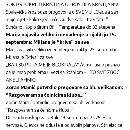
ŠOK PREOKRET! KRISTINA OPROSTILA KRISTIJANU!
Spalevićka kroz suze progovorila o SVEMU: „Gledala sam
moje dijete kako sjedi u ćošku dva sata i traži tatu..“
Sunčano i toplo širom BiH: Temperature do 32 stepena
Marija najavila veliko iznenađenje u rijalitiju 25.
septembra: Miljana je “kriva” za sve
Marija najavila veliko iznenađenje u rijalitiju 25. septembra:
Miljana je “kriva” za sve
„BAR 30 PUTA ME JE BLOKIRALA“ Asmin javno priznao
da je imao problema u vezi sa Stanijom – I TO SVE ZBOG
ANELI AHMIĆ!
Zoran Mamić potvrdio pregovore sa bh. velikanom:
“Razgovaram sa čelnicima kluba…”
Zoran Mamić potvrdio pregovore sa bh. velikanom:
“Razgovaram sa čelnicima kluba…”
Dnevni horoskop za petak, 19. septembar 2025: Biku
nervoza, Djevica ne odustaje od svojih planova, Strijelac će