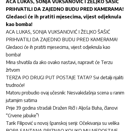
ACA LUKAS, SONJA VUKSANOVIĆ I ŽELJKO ŠAŠIĆ
PRIHVATILI DA ZAJEDNO BUDU PRED KAMERAMA!
Gledaoci će ih pratiti mjesecima, vijest odjeknula
kao bomba!
ACA LUKAS, SONJA VUKSANOVIĆ I ŽELJKO ŠAŠIĆ
PRIHVATILI DA ZAJEDNO BUDU PRED KAMERAMA!
Gledaoci će ih pratiti mjesecima, vijest odjeknula kao
bomba!
Mina shvatila da ako ovako nastavi, napravit će Terzu
žrtvom
TERZA PO DRUGI PUT POSTAJE TATA!? Svi detalji rijaliti
trudnoće!
Matoru probudio ovaj učesnik: Nesvakidašnja scena u ranim
jutarnjim satima
Prije 39 godina stradali Dražen Ričl i Aljoša Buha, članovi
“Crvene jabuke”!
Tarik Filipović u novoj španskoj seriji: Očekivanja su velika
BORA SANTANA PRIZNAO KOLIKO MU NEDOSTAJE