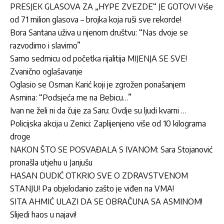
PRESJEK GLASOVA ZA „HYPE ZVEZDE“ JE GOTOV! Više
od 71 milion glasova – brojka koja ruši sve rekorde!
Bora Santana uživa u njenom društvu: “Nas dvoje se
razvodimo i slavimo”
Samo sedmicu od početka rijalitija MIJENJA SE SVE!
Zvanično oglašavanje
Oglasio se Osman Karić koji je zgrožen ponašanjem
Asmina: “Podsjeća me na Bebicu…”
Ivan ne želi ni da čuje za Saru: Ovdje su ljudi kvarni …
Policijska akcija u Zenici: Zaplijenjeno više od 10 kilograma
droge
NAKON ŠTO SE POSVAĐALA S IVANOM: Sara Stojanović
pronašla utjehu u Janjušu
HASAN DUDIĆ OTKRIO SVE O ZDRAVSTVENOM
STANJU! Pa objelodanio zašto je viđen na VMA!
SITA AHMIĆ ULAZI DA SE OBRAČUNA SA ASMINOM!
Slijedi haos u najavi!