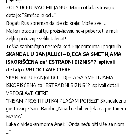
ZOLA UCENJIVAO MILJANU?! Marija otkrila stravične
detalje: “Smršao je od…“
Bogati Rus spreman da ide do kraja: Može sve …
Majka i otac u rijalitiju proživljavaju novi pubertet, a mali
Željko pokazuje veliki talenat!
Teška saobraćajna nesreća kod Prijedora: Ima i poginulih
SKANDAL U BANJALUCI – DJECA SA SMETNJAMA
ISKORIŠĆENA za “ESTRADNI BIZNIS”? Isplivali
detalji i VRTOGLAVE CIFRE
SKANDAL U BANJALUCI – DJECA SA SMETNJAMA
ISKORIŠĆENA za “ESTRADNI BIZNIS”? Isplivali detalji i
VRTOGLAVE CIFRE
“NISAM PROSTITUTKA! PLAĆAM POREZ!“ Skandalozno
gostovanje Sare Bambi: „Nikad ne bih voljela da postanem
MAMA”
Luka o video-snimcima Aneli: “Onda neću biti više sa njom
…”