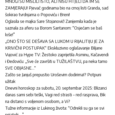
MNOGI SU MISLILI ISTO, ALI NISU HTJELI DA IM SE
ZAMJERAJU! Pjevač godinama bio na crnoj listi Granda, sad
šokirao tvrdnjama o Popoviću i Breni!
Oglasila se majka Sare Stojanović! Zanijemila kada je
saznala za aferu sa Borom Santanom: “Osjećam se baš
loše!”
„ONO ŠTO SE DEŠAVA SA LUKOM U RIJALITIJU JE ZA
KRIVIČNI POSTUPAK“ Ekskluzivno oglašavanje Biljane
Vujović za Hype TV: Žestoko zaprijetila Asminu, Kačavendi
i Đedoviću: „Sve će završiti u TUŽILAŠTVU, pa neka tamo
SVE OBJASNE…“
Zašto se Janjuš prepustio Uroševim dodirima!? Potpuni
užitak
Dnevni horoskop za subotu, 20. septembar 2025: Blizanci
danas sami sebi teški, Vagi red strasti – red rasprava, Bik
na distanci s voljenom osobom, a Vi?
Tužne informacije iz Lukinog života: “Odrekli su ga se svi
prijatelji …”