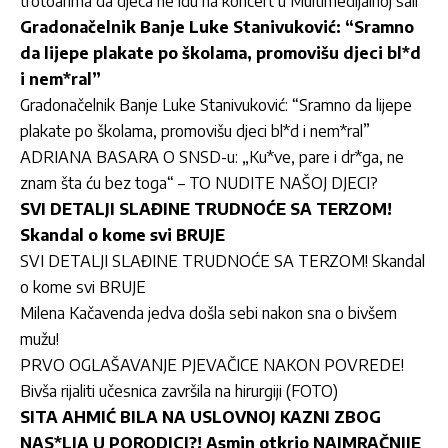
trotoarima da djeca ne idu na koncert u Multimedijalnoj sali
Gradonačelnik Banje Luke Stanivuković: “Sramno
da lijepe plakate po školama, promovišu djeci bl*d
i nem*ral”
Gradonačelnik Banje Luke Stanivuković: “Sramno da lijepe
plakate po školama, promovišu djeci bl*d i nem*ral”
ADRIANA BASARA O SNSD-u: „Ku*ve, pare i dr*ga, ne
znam šta ću bez toga“ – TO NUDITE NAŠOJ DJECI?
SVI DETALJI SLAĐINE TRUDNOĆE SA TERZOM!
Skandal o kome svi BRUJE
SVI DETALJI SLAĐINE TRUDNOĆE SA TERZOM! Skandal
o kome svi BRUJE
Milena Kačavenda jedva došla sebi nakon sna o bivšem
mužu!
PRVO OGLAŠAVANJE PJEVAČICE NAKON POVREDE!
Bivša rijaliti učesnica završila na hirurgiji (FOTO)
SITA AHMIĆ BILA NA USLOVNOJ KAZNI ZBOG
NAS*LJA U PORODICI?! Asmin otkrio NAJMRAČNIJE