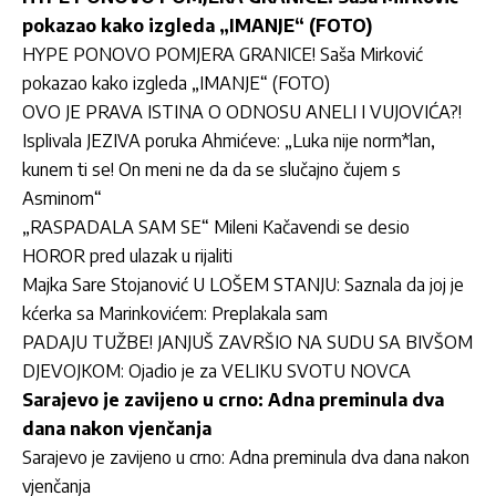
pokazao kako izgleda „IMANJE“ (FOTO)
HYPE PONOVO POMJERA GRANICE! Saša Mirković
pokazao kako izgleda „IMANJE“ (FOTO)
OVO JE PRAVA ISTINA O ODNOSU ANELI I VUJOVIĆA?!
Isplivala JEZIVA poruka Ahmićeve: „Luka nije norm*lan,
kunem ti se! On meni ne da da se slučajno čujem s
Asminom“
„RASPADALA SAM SE“ Mileni Kačavendi se desio
HOROR pred ulazak u rijaliti
Majka Sare Stojanović U LOŠEM STANJU: Saznala da joj je
kćerka sa Marinkovićem: Preplakala sam
PADAJU TUŽBE! JANJUŠ ZAVRŠIO NA SUDU SA BIVŠOM
DJEVOJKOM: Ojadio je za VELIKU SVOTU NOVCA
Sarajevo je zavijeno u crno: Adna preminula dva
dana nakon vjenčanja
Sarajevo je zavijeno u crno: Adna preminula dva dana nakon
vjenčanja