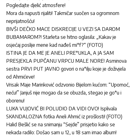
Pogledajte djelić atmosfere!
Mora da napusti rijaliti! Takmičar suočen sa ogromnom
neprijatnošću!
BIVŠI DEČKO MACE DISKRECIJE U VEZI SA DAROM
BUBAMAROM?! Starleta se hitno oglasila: „Kakav je
osjećaj poslije mene kad nađeš mi*f?“ (FOTO)
ISTINA JE DA ME JE ANELI PRE*UKLA, A JA SAM
PRESJEKLA PUPČANU VRPCU MALE NORE! Asminova
sestra PRVI PUT JAVNO govori o na*ilju koje je doživjela
od Ahmićeve!
Vrisak Maje Marinković odzvonio Bijelom kućom: “Upomoć,
neću!” Janjuš nije mogao da se obuzda, stegao je go*u i
oborenu!
LUKA VUJOVIĆ BI POLUDIO DA VIDI OVO! Isplivala
SKANDALOZNA fotka Aneli Ahmić iz prošlosti! (FOTO)
Halid Bešlić se na snimanju “Sejde” prisjetio kako se
nekada radilo: Došao sam u 12, u 18 sam imao album!