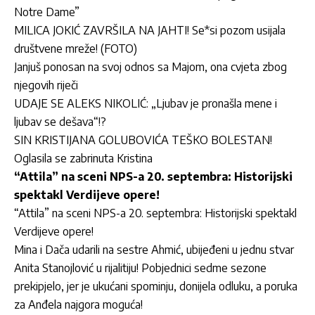
Notre Dame”
MILICA JOKIĆ ZAVRŠILA NA JAHTI! Se*si pozom usijala
društvene mreže! (FOTO)
Janjuš ponosan na svoj odnos sa Majom, ona cvjeta zbog
njegovih riječi
UDAJE SE ALEKS NIKOLIĆ: „Ljubav je pronašla mene i
ljubav se dešava“!?
SIN KRISTIJANA GOLUBOVIĆA TEŠKO BOLESTAN!
Oglasila se zabrinuta Kristina
“Attila” na sceni NPS-a 20. septembra: Historijski
spektakl Verdijeve opere!
“Attila” na sceni NPS-a 20. septembra: Historijski spektakl
Verdijeve opere!
Mina i Dača udarili na sestre Ahmić, ubijeđeni u jednu stvar
Anita Stanojlović u rijalitiju! Pobjednici sedme sezone
prekipjelo, jer je ukućani spominju, donijela odluku, a poruka
za Anđela najgora moguća!