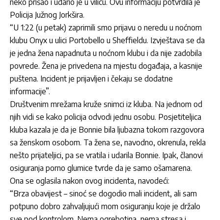
neko prišao i udario je u vilicu. Ovu informaciju potvrdila je
Policija Južnog Jorkšira.
“U 1:22 (u petak) zaprimili smo prijavu o neredu u noćnom
klubu Onyx u ulici Portobello u Sheffieldu. Izvještava se da
je jedna žena napadnuta u noćnom klubu i da nije zadobila
povrede. Žena je privedena na mjestu događaja, a kasnije
puštena. Incident je prijavljen i čekaju se dodatne
informacije”.
Društvenim mrežama kruže snimci iz kluba. Na jednom od
njih vidi se kako policija odvodi jednu osobu. Posjetiteljica
kluba kazala je da je Bonnie bila ljubazna tokom razgovora
sa ženskom osobom. Ta žena se, navodno, okrenula, rekla
nešto prijateljici, pa se vratila i udarila Bonnie. Ipak, članovi
osiguranja porno glumice tvrde da je samo ošamarena.
Ona se oglasila nakon ovog incidenta, navodeći:
“Brza obavijest – sinoć se dogodio mali incident, ali sam
potpuno dobro zahvaljujući mom osiguranju koje je držalo
sve pod kontrolom. Nema ogrebotina, nema stresa i