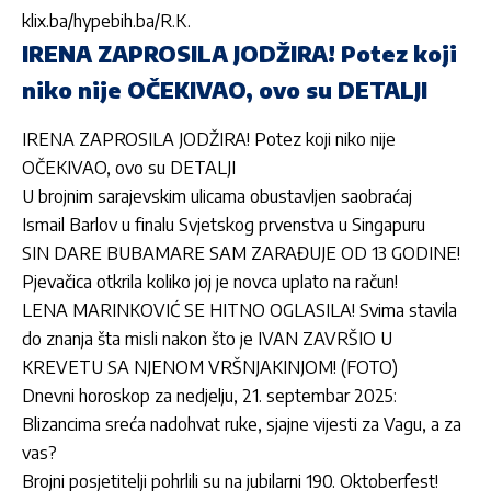
klix.ba/hypebih.ba/R.K.
IRENA ZAPROSILA JODŽIRA! Potez koji
niko nije OČEKIVAO, ovo su DETALJI
IRENA ZAPROSILA JODŽIRA! Potez koji niko nije
OČEKIVAO, ovo su DETALJI
U brojnim sarajevskim ulicama obustavljen saobraćaj
Ismail Barlov u finalu Svjetskog prvenstva u Singapuru
SIN DARE BUBAMARE SAM ZARAĐUJE OD 13 GODINE!
Pjevačica otkrila koliko joj je novca uplato na račun!
LENA MARINKOVIĆ SE HITNO OGLASILA! Svima stavila
do znanja šta misli nakon što je IVAN ZAVRŠIO U
KREVETU SA NJENOM VRŠNJAKINJOM! (FOTO)
Dnevni horoskop za nedjelju, 21. septembar 2025:
Blizancima sreća nadohvat ruke, sjajne vijesti za Vagu, a za
vas?
Brojni posjetitelji pohrlili su na jubilarni 190. Oktoberfest!