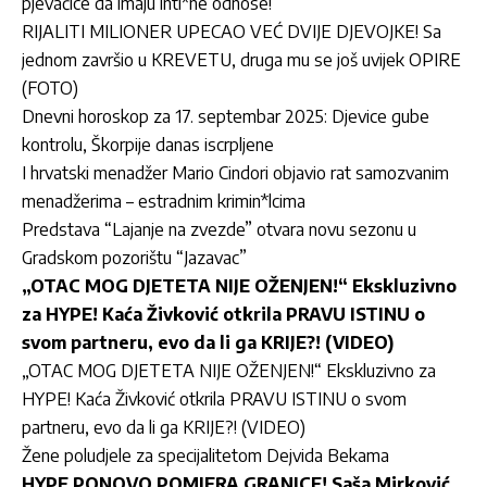
pjevačice da imaju inti*ne odnose!
RIJALITI MILIONER UPECAO VEĆ DVIJE DJEVOJKE! Sa
jednom završio u KREVETU, druga mu se još uvijek OPIRE
(FOTO)
Dnevni horoskop za 17. septembar 2025: Djevice gube
kontrolu, Škorpije danas iscrpljene
I hrvatski menadžer Mario Cindori objavio rat samozvanim
menadžerima – estradnim krimin*lcima
Predstava “Lajanje na zvezde” otvara novu sezonu u
Gradskom pozorištu “Jazavac”
„OTAC MOG DJETETA NIJE OŽENJEN!“ Ekskluzivno
za HYPE! Kaća Živković otkrila PRAVU ISTINU o
svom partneru, evo da li ga KRIJE?! (VIDEO)
„OTAC MOG DJETETA NIJE OŽENJEN!“ Ekskluzivno za
HYPE! Kaća Živković otkrila PRAVU ISTINU o svom
partneru, evo da li ga KRIJE?! (VIDEO)
Žene poludjele za specijalitetom Dejvida Bekama
HYPE PONOVO POMJERA GRANICE! Saša Mirković