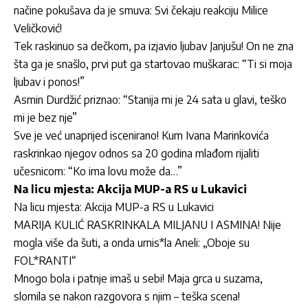
načine pokušava da je smuva: Svi čekaju reakciju Milice
Veličković!
Tek raskinuo sa dečkom, pa izjavio ljubav Janjušu! On ne zna
šta ga je snašlo, prvi put ga startovao muškarac: “Ti si moja
ljubav i ponos!”
Asmin Durdžić priznao: “Stanija mi je 24 sata u glavi, teško
mi je bez nje”
Sve je već unaprijed iscenirano! Kum Ivana Marinkovića
raskrinkao njegov odnos sa 20 godina mlađom rijaliti
učesnicom: “Ko ima lovu može da…”
Na licu mjesta: Akcija MUP-a RS u Lukavici
Na licu mjesta: Akcija MUP-a RS u Lukavici
MARIJA KULIĆ RASKRINKALA MILJANU I ASMINA! Nije
mogla više da šuti, a onda urnis*la Aneli: „Oboje su
FOL*RANTI“
Mnogo bola i patnje imaš u sebi! Maja grca u suzama,
slomila se nakon razgovora s njim – teška scena!