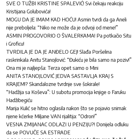
SVE O TUŽBI KRISTINE SPALEVIĆ! Svi čekaju reakciju
Kristijana Golubovića!
MOGU DA JE IMAM KAD HOĆU! Asmin tvrdi da ga Aneli
nije preboljela: “Niko ne može da je odvoji od mene!”
ASMIN PROGOVORIO O ŠVALERKAMA! Pa potkačio Situ
i Groficu!
TVRDILA JE DA JE ANĐELO GEJ! Slađa Poršelina
raskrinkala Anitu Stanojlović: “Đukiću je bila samo na poziv!”
Ona mi je najljepša: Terza opet samo o Mini
ANITA STANOJLOVIĆ JEDVA SASTAVLJA KRAJ S
KRAJEM!? Skandalozne tvrdnje sve šokirale!
“Hadžija sa Koševa”: U subotu promocija knjige o Faruku
Hadžibegiću
Marija Kulić se hitno oglasila nakon što se pojavio snimak
njene kćerke Miljane VAN rijalitija: “Odron!”
VESNA ZMIJANAC ODLAZI U PENZIJU?! Donijela odluku
da se POVUČE SA ESTRADE