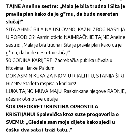
TAJNE Aneline sestre: „Mala je bila trudna i Sita je
pravila plan kako da je g*rnu, da bude nesretan
slučaj!“
SITA AHMIĆ BILA NA USLOVNOJ KAZNI ZBOG NAS*LJA
U PORODICI?! Asmin otkrio NAJMRAČNIJE TAJNE Aneline
sestre: „Mala je bila trudna i Sita je pravila plan kako da je
g*rnu, da bude nesretan slučaj!“
50 GODINA KARIJERE: Zagrebačka publika uživala u
hitovima Hanke Paldum
DOK ASMIN KUKA ZA NJOM U RIJALITIJU, STANIJA ŠIRI
BIZNIS! Starleta raspisala konkurs!
LUKA TAJNO MUVA MAJU! Raskrinkane njegove RADNJE,
učesnik otkrio sve detalje
ŠOK PREOKRET! KRISTINA OPROSTILA
KRISTIJANU! Spalevićka kroz suze progovorila o
SVEMU: „Gledala sam moje dijete kako sjedi u
ćošku dva sata i traži tatu..“