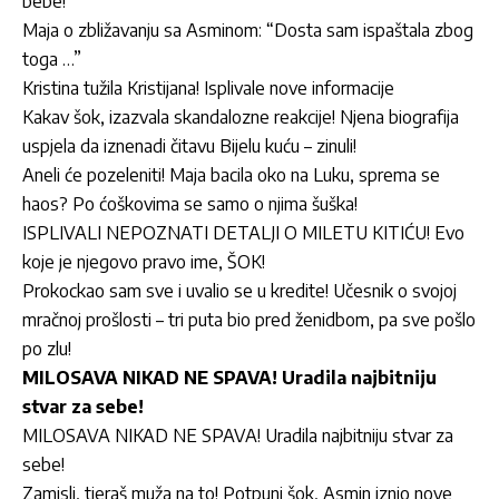
bebe!
Maja o zbližavanju sa Asminom: “Dosta sam ispaštala zbog
toga …”
Kristina tužila Kristijana! Isplivale nove informacije
Kakav šok, izazvala skandalozne reakcije! Njena biografija
uspjela da iznenadi čitavu Bijelu kuću – zinuli!
Aneli će pozeleniti! Maja bacila oko na Luku, sprema se
haos? Po ćoškovima se samo o njima šuška!
ISPLIVALI NEPOZNATI DETALJI O MILETU KITIĆU! Evo
koje je njegovo pravo ime, ŠOK!
Prokockao sam sve i uvalio se u kredite! Učesnik o svojoj
mračnoj prošlosti – tri puta bio pred ženidbom, pa sve pošlo
po zlu!
MILOSAVA NIKAD NE SPAVA! Uradila najbitniju
stvar za sebe!
MILOSAVA NIKAD NE SPAVA! Uradila najbitniju stvar za
sebe!
Zamisli, tjeraš muža na to! Potpuni šok, Asmin iznio nove