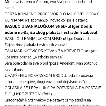
Milosava iskreno o Asminu, evo šta joj se dopada kod
njega!
TERZA KONAČNO PROGOVORIO O MILICI VELIČKOVIĆ I
UCJ*NAMA! Pa spomenuo i novac koji joj je ostavio!
RASULO U BANJALUČKOM SNSD-u! Igor Dodik
udario na Đajića zbog plakata i estradnih zabava!
RASULO U BANJALUČKOM SNSD-u! Igor Dodik udario na
Đajića zbog plakata i estradnih zabava!
TAKI MARINKOVIĆ PRIKOVAN ZA KREVET! Otac rijaliti
učesnice priznao: „Razbolio sam se“
Sara objelodanila sve o polj*pcu s Anđelom, Ivan potonuo
kao Titanik!
UHAPŠENI U BOSANSKOM BRODU: Jedan prodavao
halucinogene gljive, drugi vozio pod dejstvom dr*ge
OGLASILA SE LEPA LUKIĆ PA POTVRDILA DA POSTAJE
DIO „HYPE ZVEZDA“ (foto)
Gradonačelnik Stanivuković: Postavit ćemo strašila na