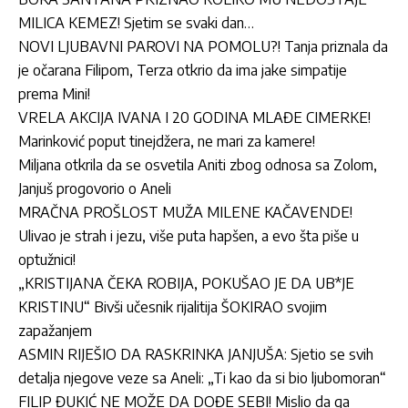
MILICA KEMEZ! Sjetim se svaki dan…
NOVI LJUBAVNI PAROVI NA POMOLU?! Tanja priznala da
je očarana Filipom, Terza otkrio da ima jake simpatije
prema Mini!
VRELA AKCIJA IVANA I 20 GODINA MLAĐE CIMERKE!
Marinković poput tinejdžera, ne mari za kamere!
Miljana otkrila da se osvetila Aniti zbog odnosa sa Zolom,
Janjuš progovorio o Aneli
MRAČNA PROŠLOST MUŽA MILENE KAČAVENDE!
Ulivao je strah i jezu, više puta hapšen, a evo šta piše u
optužnici!
„KRISTIJANA ČEKA ROBIJA, POKUŠAO JE DA UB*JE
KRISTINU“ Bivši učesnik rijalitija ŠOKIRAO svojim
zapažanjem
ASMIN RIJEŠIO DA RASKRINKA JANJUŠA: Sjetio se svih
detalja njegove veze sa Aneli: „Ti kao da si bio ljubomoran“
FILIP ĐUKIĆ NE MOŽE DA DOĐE SEBI! Mislio da ga