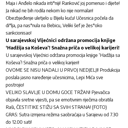
Maja i Anđelo nikada inti*niji! Ranković joj pomenuo i dijete!
Ja nikad ne bih rodila nekom ko nije normalan!
Obezbjeđenje uletjelo u Bijelu kuću! Učesnica počela da
di*lja, pa nas*nula na Bebicu, Veliki šef je žes*oko
sankcionisao!
U sarajevskoj Vijećnici održana promocija knjige
‘Hadžija sa Koševa’! Snažna priča o velikoj karijeri!
U sarajevskoj Vijećnici održana promocija knjige ‘Hadžija sa
Koševa’! Snažna priča o velikoj karijeri!
OVOME SE NISU NADALI U PRVOJ NEDJELJI! Produkcija
poslala jasno naređenje učesnicima, Lepi Mića sve
postrojio!
VELIKO SLAVLJE U DOMU GOCE TRŽAN! Pjevačica
objavila sretne vijesti, pa se emotivnim riječima obratila
Raši, ČESTITIKE STIŽU SA SVIH STRANA! (FOTO)
GRAS: Sutra izmjena režima saobraćaja u Sarajevu od 7.30
do 12.00 sati!