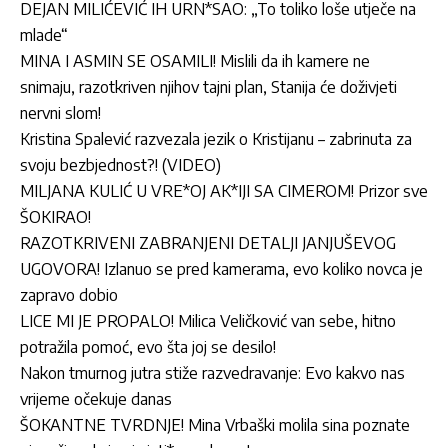
DEJAN MILIĆEVIĆ IH URN*SAO: „To toliko loše utječe na
mlade“
MINA I ASMIN SE OSAMILI! Mislili da ih kamere ne
snimaju, razotkriven njihov tajni plan, Stanija će doživjeti
nervni slom!
Kristina Spalević razvezala jezik o Kristijanu – zabrinuta za
svoju bezbjednost?! (VIDEO)
MILJANA KULIĆ U VRE*OJ AK*IJI SA CIMEROM! Prizor sve
ŠOKIRAO!
RAZOTKRIVENI ZABRANJENI DETALJI JANJUŠEVOG
UGOVORA! Izlanuo se pred kamerama, evo koliko novca je
zapravo dobio
LICE MI JE PROPALO! Milica Veličković van sebe, hitno
potražila pomoć, evo šta joj se desilo!
Nakon tmurnog jutra stiže razvedravanje: Evo kakvo nas
vrijeme očekuje danas
ŠOKANTNE TVRDNJE! Mina Vrbaški molila sina poznate