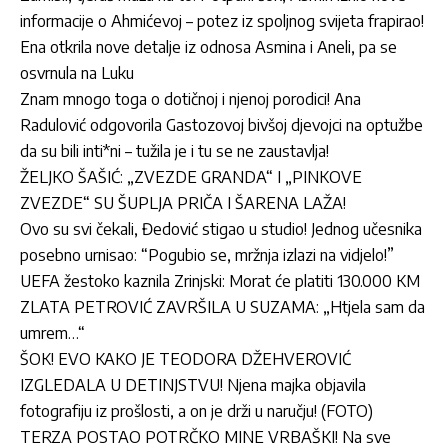
informacije o Ahmićevoj – potez iz spoljnog svijeta frapirao!
Ena otkrila nove detalje iz odnosa Asmina i Aneli, pa se
osvrnula na Luku
Znam mnogo toga o dotičnoj i njenoj porodici! Ana
Radulović odgovorila Gastozovoj bivšoj djevojci na optužbe
da su bili inti*ni – tužila je i tu se ne zaustavlja!
ŽELJKO ŠAŠIĆ: „ZVEZDE GRANDA“ I „PINKOVE
ZVEZDE“ SU ŠUPLJA PRIČA I ŠARENA LAŽA!
Ovo su svi čekali, Đedović stigao u studio! Jednog učesnika
posebno urnisao: “Pogubio se, mržnja izlazi na vidjelo!”
UEFA žestoko kaznila Zrinjski: Morat će platiti 130.000 KM
ZLATA PETROVIĆ ZAVRŠILA U SUZAMA: „Htjela sam da
umrem…“
ŠOK! EVO KAKO JE TEODORA DŽEHVEROVIĆ
IZGLEDALA U DETINJSTVU! Njena majka objavila
fotografiju iz prošlosti, a on je drži u naručju! (FOTO)
TERZA POSTAO POTRČKO MINE VRBAŠKI! Na sve