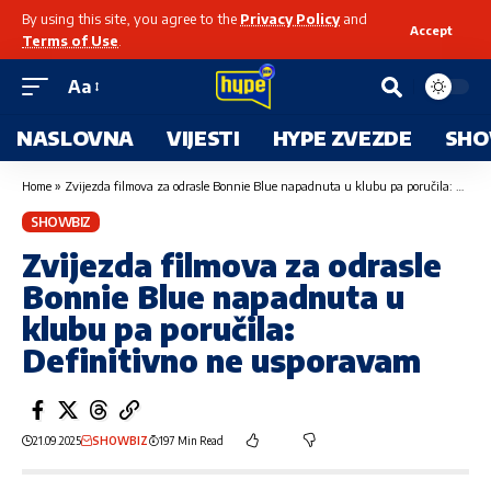
By using this site, you agree to the
Privacy Policy
and
Accept
Terms of Use
.
Aa
NASLOVNA
VIJESTI
HYPE ZVEZDE
SHO
Home
»
Zvijezda filmova za odrasle Bonnie Blue napadnuta u klubu pa poručila: Definitivno ne usporavam
SHOWBIZ
Zvijezda filmova za odrasle
Bonnie Blue napadnuta u
klubu pa poručila:
Definitivno ne usporavam
21.09.2025
SHOWBIZ
197 Min Read