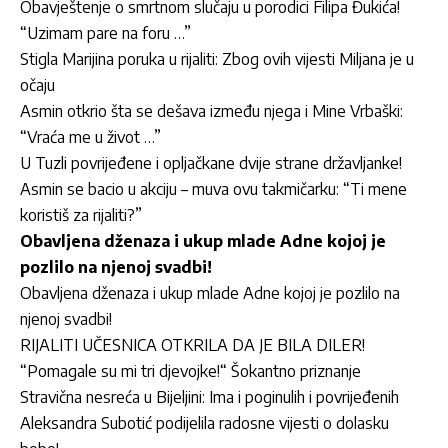
Obavještenje o smrtnom slučaju u porodici Filipa Đukića!
“Uzimam pare na foru …”
Stigla Marijina poruka u rijaliti: Zbog ovih vijesti Miljana je u
očaju
Asmin otkrio šta se dešava između njega i Mine Vrbaški:
“Vraća me u život …”
U Tuzli povrijeđene i opljačkane dvije strane državljanke!
Asmin se bacio u akciju – muva ovu takmičarku: “Ti mene
koristiš za rijaliti?”
Obavljena dženaza i ukup mlade Adne kojoj je
pozlilo na njenoj svadbi!
Obavljena dženaza i ukup mlade Adne kojoj je pozlilo na
njenoj svadbi!
RIJALITI UČESNICA OTKRILA DA JE BILA DILER!
“Pomagale su mi tri djevojke!“ Šokantno priznanje
Stravična nesreća u Bijeljini: Ima i poginulih i povrijeđenih
Aleksandra Subotić podijelila radosne vijesti o dolasku