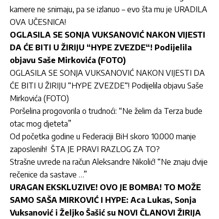
kamere ne snimaju, pa se izlanuo – evo šta mu je URADILA
OVA UČESNICA!
OGLASILA SE SONJA VUKSANOVIĆ NAKON VIJESTI
DA ĆE BITI U ŽIRIJU “HYPE ZVEZDE“! Podijelila
objavu Saše Mirkovića (FOTO)
OGLASILA SE SONJA VUKSANOVIĆ NAKON VIJESTI DA
ĆE BITI U ŽIRIJU “HYPE ZVEZDE“! Podijelila objavu Saše
Mirkovića (FOTO)
Poršelina progovorila o trudnoći: “Ne želim da Terza bude
otac mog djeteta”
Od početka godine u Federaciji BiH skoro 10.000 manje
zaposlenih!
ŠTA JE PRAVI RAZLOG ZA TO?
Strašne uvrede na račun Aleksandre Nikolić! “Ne znaju dvije
rečenice da sastave …”
URAGAN EKSKLUZIVE! OVO JE BOMBA! TO MOŽE
SAMO SAŠA MIRKOVIĆ I HYPE: Aca Lukas, Sonja
Vuksanović i Željko Šašić su NOVI ČLANOVI ŽIRIJA