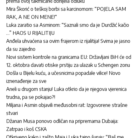
prema ovoj takmičarki donijela odluku
Mira Škorić o teškoj borbi sa karcinomom: “POJELA SAM
RAK, A NE ON MENE!“
Luka zaratio sa Asminom: “Saznali smo da je Durdžić kačio
…” HAOS U RIJALITIJU
Anđela uhvaćena sa ovim frajerom iz rijalitija! Svima je jasno
da su zajedno
Novi sistem kontrole na granicama EU: Državljani BiH će od
12. oktobra davati otiske prstiju za ulazak u Schengen zonu
Došla u Bijelu kuću, a učesnicima popadale vilice! Novo
iznenađenje za sve
Aneli u drugom stanju! Luka otkrio da je njegova vjerenica
trudna, pa se pokajao?!
Miljana i Asmin objavili međusobni rat: Izgovorene strašne
stvari
Džanan Musa ponovo odličan na pripremama Dubaija:
Zatrpao i koš CSKA
Otkriveno kako i zašto Maja i Luka tajno šuruju: “Baš me