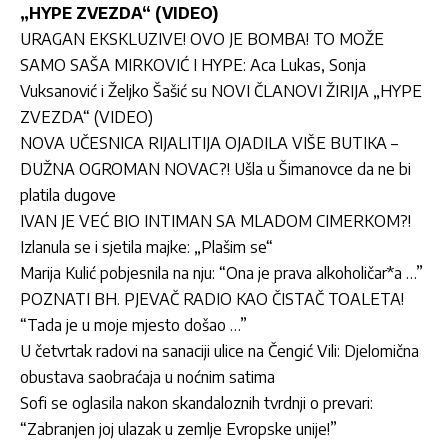
„HYPE ZVEZDA“ (VIDEO)
URAGAN EKSKLUZIVE! OVO JE BOMBA! TO MOŽE
SAMO SAŠA MIRKOVIĆ I HYPE: Aca Lukas, Sonja
Vuksanović i Željko Šašić su NOVI ČLANOVI ŽIRIJA „HYPE
ZVEZDA“ (VIDEO)
NOVA UČESNICA RIJALITIJA OJADILA VIŠE BUTIKA –
DUŽNA OGROMAN NOVAC?! Ušla u Šimanovce da ne bi
platila dugove
IVAN JE VEĆ BIO INTIMAN SA MLADOM CIMERKOM?!
Izlanula se i sjetila majke: „Plašim se“
Marija Kulić pobjesnila na nju: “Ona je prava alkoholičar*a …”
POZNATI BH. PJEVAČ RADIO KAO ČISTAČ TOALETA!
“Tada je u moje mjesto došao …”
U četvrtak radovi na sanaciji ulice na Čengić Vili: Djelomična
obustava saobraćaja u noćnim satima
Sofi se oglasila nakon skandaloznih tvrdnji o prevari:
“Zabranjen joj ulazak u zemlje Evropske unije!”