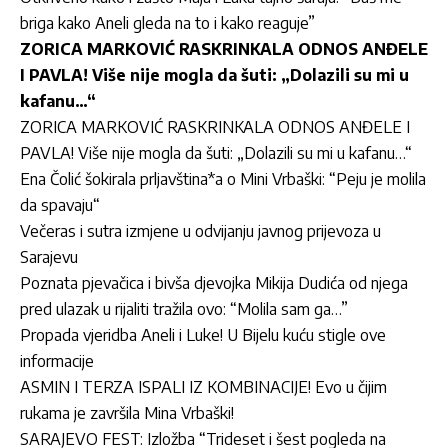
briga kako Aneli gleda na to i kako reaguje”
ZORICA MARKOVIĆ RASKRINKALA ODNOS ANĐELE
I PAVLA! Više nije mogla da šuti: „Dolazili su mi u
kafanu…“
ZORICA MARKOVIĆ RASKRINKALA ODNOS ANĐELE I
PAVLA! Više nije mogla da šuti: „Dolazili su mi u kafanu…“
Ena Čolić šokirala prljavština*a o Mini Vrbaški: “Peju je molila
da spavaju“
Večeras i sutra izmjene u odvijanju javnog prijevoza u
Sarajevu
Poznata pjevačica i bivša djevojka Mikija Dudića od njega
pred ulazak u rijaliti tražila ovo: “Molila sam ga…”
Propada vjeridba Aneli i Luke! U Bijelu kuću stigle ove
informacije
ASMIN I TERZA ISPALI IZ KOMBINACIJE! Evo u čijim
rukama je završila Mina Vrbaški!
SARAJEVO FEST: Izložba “Trideset i šest pogleda na