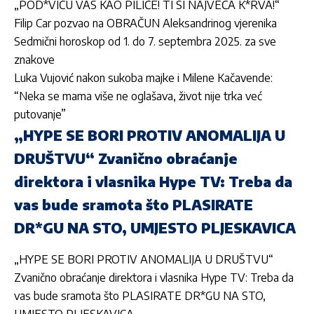
„POD*VIĆU VAS KAO PILIĆE! TI SI NAJVEĆA K*RVA!“
Filip Car pozvao na OBRAČUN Aleksandrinog vjerenika
Sedmični horoskop od 1. do 7. septembra 2025. za sve
znakove
Luka Vujović nakon sukoba majke i Milene Kačavende:
“Neka se mama više ne oglašava, život nije trka već
putovanje”
„HYPE SE BORI PROTIV ANOMALIJA U
DRUŠTVU“ Zvanično obraćanje
direktora i vlasnika Hype TV: Treba da
vas bude sramota što PLASIRATE
DR*GU NA STO, UMJESTO PLJESKAVICA
„HYPE SE BORI PROTIV ANOMALIJA U DRUŠTVU“
Zvanično obraćanje direktora i vlasnika Hype TV: Treba da
vas bude sramota što PLASIRATE DR*GU NA STO,