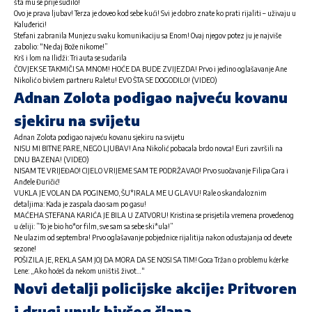
šta mu se prije sudilo!
Ovo je prava ljubav! Terza je doveo kod sebe kući! Svi je dobro znate ko prati rijaliti – uživaju u
Kaluđerici!
Stefani zabranila Munjezu svaku komunikaciju sa Enom! Ovaj njegov potez ju je najviše
zabolio: “Ne daj Bože nikome!”
Krš i lom na Ilidži: Tri auta se sudarila
ČOVJEK SE TAKMIČI SA MNOM! HOĆE DA BUDE ZVIJEZDA! Prvo i jedino oglašavanje Ane
Nikolić o bivšem partneru Raletu! EVO ŠTA SE DOGODILO! (VIDEO)
Adnan Zolota podigao najveću kovanu
sjekiru na svijetu
Adnan Zolota podigao najveću kovanu sjekiru na svijetu
NISU MI BITNE PARE, NEGO LJUBAV! Ana Nikolić pobacala brdo novca! Euri završili na
DNU BAZENA! (VIDEO)
NISAM TE VRIJEĐAO! CIJELO VRIJEME SAM TE PODRŽAVAO! Prvo suočavanje Filipa Cara i
Anđele Đuričić!
VUKLA JE VOLAN DA POGINEMO, ŠU*IRALA ME U GLAVU! Rale o skandaloznim
detaljima: Kada je zaspala dao sam po gasu!
MAĆEHA STEFANA KARIĆA JE BILA U ZATVORU! Kristina se prisjetila vremena provedenog
u ćeliji: ”To je bio ho*or film, sve sam sa sebe ski*ula!”
Ne ulazim od septembra! Prvo oglašavanje pobjednice rijalitija nakon odustajanja od devete
sezone!
POŠIZILA JE, REKLA SAM JOJ DA MORA DA SE NOSI SA TIM! Goca Tržan o problemu kćerke
Lene: „Ako hoćeš da nekom uništiš život…“
Novi detalji policijske akcije: Pritvoren
i drugi unuk bivšeg člana