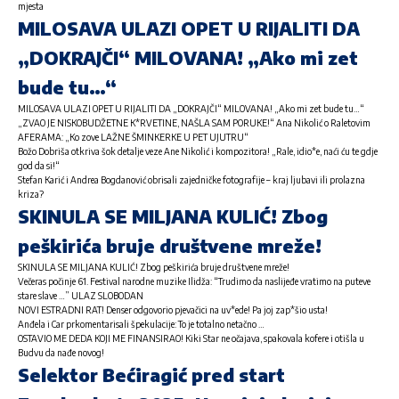
mjesta
MILOSAVA ULAZI OPET U RIJALITI DA
„DOKRAJČI“ MILOVANA! „Ako mi zet
bude tu…“
MILOSAVA ULAZI OPET U RIJALITI DA „DOKRAJČI“ MILOVANA! „Ako mi zet bude tu…“
„ZVAO JE NISKOBUDŽETNE K*RVETINE, NAŠLA SAM PORUKE!“ Ana Nikolić o Raletovim
AFERAMA: „Ko zove LAŽNE ŠMINKERKE U PET UJUTRU“
Božo Dobriša otkriva šok detalje veze Ane Nikolić i kompozitora! „Rale, idio*e, naći ću te gdje
god da si!“
Stefan Karić i Andrea Bogdanović obrisali zajedničke fotografije – kraj ljubavi ili prolazna
kriza?
SKINULA SE MILJANA KULIĆ! Zbog
peškirića bruje društvene mreže!
SKINULA SE MILJANA KULIĆ! Zbog peškirića bruje društvene mreže!
Večeras počinje 61. Festival narodne muzike Ilidža: “Trudimo da naslijeđe vratimo na puteve
stare slave …” ULAZ SLOBODAN
NOVI ESTRADNI RAT! Denser odgovorio pjevačici na uv*ede! Pa joj zap*šio usta!
Anđela i Car prkomentarisali špekulacije: To je totalno netačno …
OSTAVIO ME DEDA KOJI ME FINANSIRAO! Kiki Star ne očajava, spakovala kofere i otišla u
Budvu da nađe novog!
Selektor Bećiragić pred start