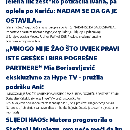
Jelena Ilić žest*ko potkačila Ivana, pa
oplela po Kariću: NADAM SE DA GA JE
OSTAVILA…
Jelena Ilić žest*ko potkačila Ivana, pa oplela po Kariću: NADAM SE DA GA JE OSTAVILA…
Jednostavan način za ubrzano sagorijevanje kalorija – ključ je u jednom čaju
U Sarajevu održan Modest Fashion Festival 2025: Proslava moderne i snažne
bosanskohercegovačke žene
„MNOGO MI JE ŽAO ŠTO UVIJEK PRAVI
ISTE GREŠKE I BIRA POGREŠNE
PARTNERE“ Mia Borisavljević
ekskluzivno za Hype TV – pružila
podršku Ani!
„MNOGO MI JE ŽAO ŠTO UVIJEK PRAVI ISTE GREŠKE I BIRA POGREŠNE PARTNERE“ Mia
Borisavljević ekskluzivno za Hype TV – pružila podršku Ani!
Lepi Mića jedva dočekao da iznese saznanja o PRLJ*VOJ prošlosti Dragane Stojančević!
Najpoznatiji stručnjak za razvoj djece dr. Ranko Rajović: Dosada je saveznik djeteta, a ne
neprijatelj
SLIJEDI HAOS: Matora progovorila o
Stefani i Munjezu, ovo neće moći da im