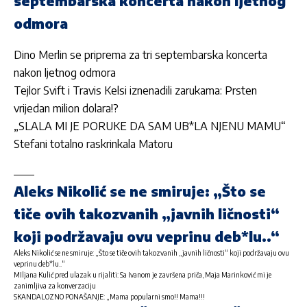
septembarska koncerta nakon ljetnog
odmora
Dino Merlin se priprema za tri septembarska koncerta
nakon ljetnog odmora
Tejlor Svift i Travis Kelsi iznenadili zarukama: Prsten
vrijedan milion dolara!?
„SLALA MI JE PORUKE DA SAM UB*LA NJENU MAMU“
Stefani totalno raskrinkala Matoru
Aleks Nikolić se ne smiruje: „Što se
tiče ovih takozvanih „javnih ličnosti“
koji podržavaju ovu veprinu deb*lu..“
Aleks Nikolić se ne smiruje: „Što se tiče ovih takozvanih „javnih ličnosti“ koji podržavaju ovu
veprinu deb*lu..“
MIljana Kulić pred ulazak u rijaliti: Sa Ivanom je završena priča, Maja Marinković mi je
zanimljiva za konverzaciju
SKANDALOZNO PONAŠANJE: „Mama popularni smo!! Mama!!!