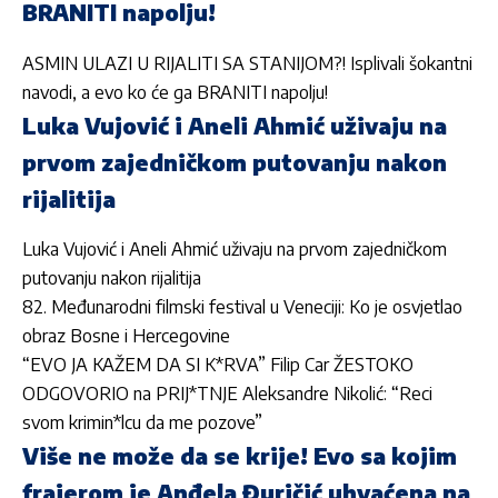
BRANITI napolju!
ASMIN ULAZI U RIJALITI SA STANIJOM?! Isplivali šokantni
navodi, a evo ko će ga BRANITI napolju!
Luka Vujović i Aneli Ahmić uživaju na
prvom zajedničkom putovanju nakon
rijalitija
Luka Vujović i Aneli Ahmić uživaju na prvom zajedničkom
putovanju nakon rijalitija
82. Međunarodni filmski festival u Veneciji: Ko je osvjetlao
obraz Bosne i Hercegovine
“EVO JA KAŽEM DA SI K*RVA” Filip Car ŽESTOKO
ODGOVORIO na PRIJ*TNJE Aleksandre Nikolić: “Reci
svom krimin*lcu da me pozove”
Više ne može da se krije! Evo sa kojim
frajerom je Anđela Đuričić uhvaćena na