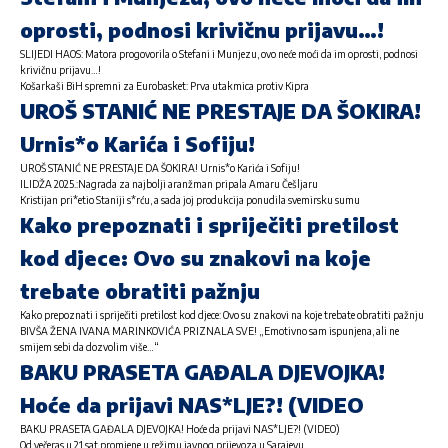
oprosti, podnosi krivičnu prijavu…!
SLIJEDI HAOS: Matora progovorila o Stefani i Munjezu, ovo neće moći da im oprosti, podnosi
krivičnu prijavu…!
Košarkaši BiH spremni za Eurobasket: Prva utakmica protiv Kipra
UROŠ STANIĆ NE PRESTAJE DA ŠOKIRA!
Urnis*o Karića i Sofiju!
UROŠ STANIĆ NE PRESTAJE DA ŠOKIRA! Urnis*o Karića i Sofiju!
ILIDŽA 2025.:Nagrada za najbolji aranžman pripala Amaru Češljaru
Kristijan pri*etio Staniji s*rću, a sada joj produkcija ponudila svemirsku sumu
Kako prepoznati i spriječiti pretilost
kod djece: Ovo su znakovi na koje
trebate obratiti pažnju
Kako prepoznati i spriječiti pretilost kod djece: Ovo su znakovi na koje trebate obratiti pažnju
BIVŠA ŽENA IVANA MARINKOVIĆA PRIZNALA SVE! „Emotivno sam ispunjena, ali ne
smijem sebi da dozvolim više…“
BAKU PRASETA GAĐALA DJEVOJKA!
Hoće da prijavi NAS*LJE?! (VIDEO
BAKU PRASETA GAĐALA DJEVOJKA! Hoće da prijavi NAS*LJE?! (VIDEO)
Od večeras u 21 sat promjene u režimu javnog prijevoza u Sarajevu