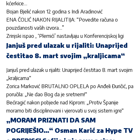
kćerkice…
Bojan Bjelić nakon 12 godina s Indi Aradinović
ENA ČOLIĆ NAKON RIJALITIJA: “Povedite računa o
pouzdanosti vaših izvora…”
Zrinjski ispao , ‘Plemići’ nastavljaju u Konferencijskoj ligi
Janjuš pred ulazak u rijaliti: Unaprijed
čestitao 8. mart svojim „kraljicama“
Janjuš pred ulazak u rijaliti: Unaprijed čestitao 8. mart svojim
„kraljicama“
Zorica Marković BRUTALNO OPLELA po Anđeli Đuričić, pa
poručila: „Ne dao Bog da je sretnem!“
Bećiragić nakon pobjede nad Kiprom: „Protiv Španije
moramo biti disciplinovani i vjerovati u svoj sistem igre“
„MORAM PRIZNATI DA SAM
POGRIJEŠIO…“ Osman Karić za Hype TV