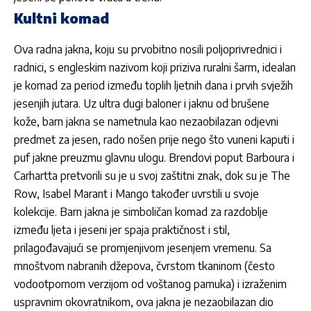
Kultni komad
Ova radna jakna, koju su prvobitno nosili poljoprivrednici i
radnici, s
engleskim nazivom koji priziva ruralni šarm
, idealan
je komad za period između toplih ljetnih dana i prvih svježih
jesenjih jutara. Uz ultra dugi baloner i jaknu od brušene
kože, barn jakna se nametnula kao nezaobilazan odjevni
predmet za jesen, rado nošen prije nego što vuneni kaputi i
puf jakne preuzmu glavnu ulogu. Brendovi poput Barboura i
Carhartta pretvorili su je u svoj zaštitni znak, dok su je The
Row, Isabel Marant i Mango također uvrstili u svoje
kolekcije. Barn jakna je simboličan komad za razdoblje
između ljeta i jeseni jer spaja praktičnost i stil,
prilagođavajući se promjenjivom jesenjem vremenu. Sa
mnoštvom nabranih džepova, čvrstom tkaninom (često
vodootpornom verzijom od voštanog pamuka) i izraženim
uspravnim okovratnikom, ova jakna je nezaobilazan dio