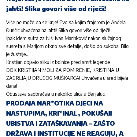
jahti! Slika govori više od riječi!
Više ne može da se krije! Evo sa kojim frajerom je Anđela
Đuričić uhvaćena na jahti! Slika govori više od riječi!
Ipak idem sutra za Niš! Ivan Marinković nakon slučajnog
susreta s Marijom otkrio sve detalje, došlo do sukoba: Bilo
je žustrije…
Kristijan objavio sliku iz bolnice pred smrt legende
DOK KRISTIJAN MOLI ZA POMIRENJE, KRISTINA U
ZAGRLJAJU DRUGOG MUŠKARCA! Uhvaćena u sred bijela
dana!
Obustava saobraćaja u nekoliko ulica u Banjaluci
PRODAJA NAR*OTIKA DJECI NA
NASTUPIMA, KRI*INAL, POKUŠAJI
UBISTVA I ZATAŠKAVANJA – ZAŠTO
DRŽAVA I INSTITUCIJE NE REAGUJU, A