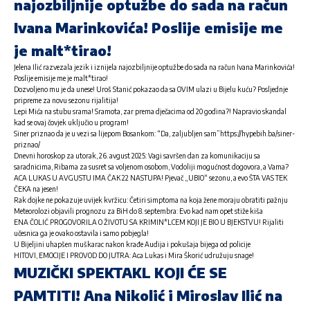
najozbiljnije optužbe do sada na račun
Ivana Marinkovića! Poslije emisije me
je malt*tirao!
Jelena Ilić razvezala jezik i iznijela najozbiljnije optužbe do sada na račun Ivana Marinkovića!
Poslije emisije me je malt*tirao!
Dozvoljeno mu je da unese! Uroš Stanić pokazao da sa OVIM ulazi u Bijelu kuću? Posljednje
pripreme za novu sezonu rijalitija!
Lepi Mića na stubu srama! Sramota, zar prema dječacima od 20 godina?! Napravio skandal
kad se ovaj čovjek uključio u program!
Siner priznao da je u vezi sa lijepom Bosankom: “Da, zaljubljen sam”https://hypebih.ba/siner-
priznao/
Dnevni horoskop za utorak, 26. avgust 2025: Vagi savršen dan za komunikaciju sa
saradnicima, Ribama za susret sa voljenom osobom, Vodoliji mogućnost dogovora, a Vama?
ACA LUKAS U AVGUSTU IMA ČAK 22 NASTUPA! Pjevač „UBIO“ sezonu, a evo ŠTA VAS TEK
ČEKA na jesen!
Rak dojke ne pokazuje uvijek kvržicu: Četiri simptoma na koja žene moraju obratiti pažnju
Meteorolozi objavili prognozu za BiH do 8. septembra: Evo kad nam opet stiže kiša
ENA ČOLIĆ PROGOVORILA O ŽIVOTU SA KRIMIN*LCEM KOJI JE BIO U BJEKSTVU! Rijaliti
učesnica ga je ovako ostavila i samo pobjegla!
U Bijeljini uhapšen muškarac nakon krađe Audija i pokušaja bijega od policije
HITOVI, EMOCIJE I PROVOD DO JUTRA: Aca Lukas i Mira Škorić udružuju snage!
MUZIČKI SPEKTAKL KOJI ĆE SE
PAMTITI! Ana Nikolić i Miroslav Ilić na