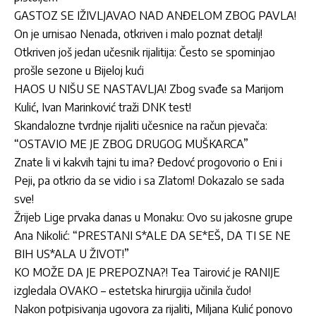
GASTOZ SE IŽIVLJAVAO NAD ANĐELOM ZBOG PAVLA!
On je urnisao Nenada, otkriven i malo poznat detalj!
Otkriven još jedan učesnik rijalitija: Često se spominjao
prošle sezone u Bijeloj kući
HAOS U NIŠU SE NASTAVLJA! Zbog svađe sa Marijom
Kulić, Ivan Marinković traži DNK test!
Skandalozne tvrdnje rijaliti učesnice na račun pjevača:
“OSTAVIO ME JE ZBOG DRUGOG MUŠKARCA”
Znate li vi kakvih tajni tu ima? Đedovć progovorio o Eni i
Peji, pa otkrio da se vidio i sa Zlatom! Dokazalo se sada
sve!
Žrijeb Lige prvaka danas u Monaku: Ovo su jakosne grupe
Ana Nikolić: “PRESTANI S*ALE DA SE*EŠ, DA TI SE NE
BIH US*ALA U ŽIVOT!”
KO MOŽE DA JE PREPOZNA?! Tea Tairović je RANIJE
izgledala OVAKO – estetska hirurgija učinila čudo!
Nakon potpisivanja ugovora za rijaliti, Miljana Kulić ponovo