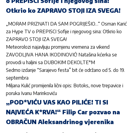
o PREPISCI Sofije i njegovog sina:
Otkrio ko ZAPRAVO STOJI IZA SVEGA!
„MORAM PRIZNATI DA SAM POGRIJEŠIO…“ Os
man Karić
za Hype TV o PREPISCI Sofije i njegovog sina: Otkrio ko
ZAPRAVO STOJI IZA SVEGA!
Meteorolozi najavljuju promjenu vremena za vikend
ZAVODLJIVA HANA IKODINOVIĆ! Natašina kćerka se
provodi u haljini sa DUBOKIM DEKOLTE*M
Sedmo izdanje “Sarajevo festa” bit će održano od 5. do 19.
septembra
Miljana Kulić promijenila lični opis: Botoks, nove trepavice i
poruka Ivanu Marinkoviću
„POD*VIĆU VAS KAO PILIĆE! TI SI
NAJVEĆA K*RVA!“ Filip Car pozvao na
OBRAČUN Aleksandrinog vjerenika