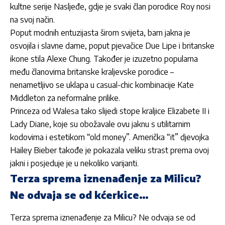
kultne serije Nasljeđe, gdje je svaki član porodice Roy nosi
na svoj način.
Poput modnih entuzijasta širom svijeta, barn jakna je
osvojila i slavne dame, poput pjevačice Due Lipe i britanske
ikone stila Alexe Chung. Također je izuzetno popularna
među članovima britanske kraljevske porodice –
nenametljivo se uklapa u casual-chic kombinacije Kate
Middleton za neformalne prilike.
Princeza od Walesa tako slijedi stope kraljice Elizabete II i
Lady Diane, koje su obožavale ovu jaknu s utilitarnim
kodovima i estetikom “old money”. Američka “it” djevojka
Hailey Bieber takođe je pokazala veliku strast prema ovoj
jakni i posjeduje je u nekoliko varijanti.
Terza sprema iznenađenje za Milicu?
Ne odvaja se od kćerkice…
Terza sprema iznenađenje za Milicu? Ne odvaja se od