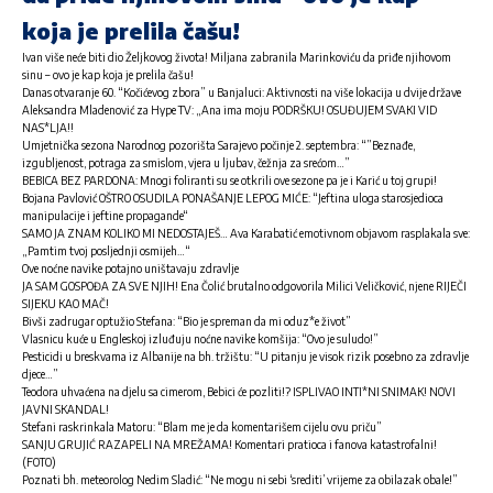
koja je prelila čašu!
Ivan više neće biti dio Željkovog života! Miljana zabranila Marinkoviću da priđe njihovom
sinu – ovo je kap koja je prelila čašu!
Danas otvaranje 60. “Kočićevog zbora” u Banjaluci: Aktivnosti na više lokacija u dvije države
Aleksandra Mladenović za Hype TV: „Ana ima moju PODRŠKU! OSUĐUJEM SVAKI VID
NAS*LJA!!
Umjetnička sezona Narodnog pozorišta Sarajevo počinje 2. septembra: “”Beznađe,
izgubljenost, potraga za smislom, vjera u ljubav, čežnja za srećom…”
BEBICA BEZ PARDONA: Mnogi foliranti su se otkrili ove sezone pa je i Karić u toj grupi!
Bojana Pavlović OŠTRO OSUDILA PONAŠANJE LEPOG MIĆE: “Jeftina uloga starosjedioca
manipulacije i jeftine propagande“
SAMO JA ZNAM KOLIKO MI NEDOSTAJEŠ… Ava Karabatić emotivnom objavom rasplakala sve:
„Pamtim tvoj posljednji osmijeh…“
Ove noćne navike potajno uništavaju zdravlje
JA SAM GOSPOĐA ZA SVE NJIH! Ena Čolić brutalno odgovorila Milici Veličković, njene RIJEČI
SIJEKU KAO MAČ!
Bivši zadrugar optužio Stefana: “Bio je spreman da mi oduz*e život”
Vlasnicu kuće u Engleskoj izluđuju noćne navike komšija: “Ovo je suludo!”
Pesticidi u breskvama iz Albanije na bh. tržištu: “U pitanju je visok rizik posebno za zdravlje
djece…”
Teodora uhvaćena na djelu sa cimerom, Bebici će pozliti!? ISPLIVAO INTI*NI SNIMAK! NOVI
JAVNI SKANDAL!
Stefani raskrinkala Matoru: “Blam me je da komentarišem cijelu ovu priču”
SANJU GRUJIĆ RAZAPELI NA MREŽAMA! Komentari pratioca i fanova katastrofalni!
(FOTO)
Poznati bh. meteorolog Nedim Sladić: “Ne mogu ni sebi ‘srediti’ vrijeme za obilazak obale!”