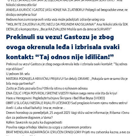
Nikolić iskreno otkrila!
ANĐELA ĐURIČIĆ I GASTOZ JAŠU KONJE NA ZLATIBORU! Pobjegli od beogradske vreve, ne
skidaju osmjehe sa lica!
Redovno konzumiranje ovih vrsta voća može poboljšati zdravlje vašeg srca
“MOLIM TE ZAUSTAVI AUTO, NEĆU DA POGINEM KAO SILVANA!“ Ana Nikolić otkrila ŠOK
DETALJE o kompozitoru „Bio je RAZVALJEN! Mislila sam da ćemo se SURVATI!“
Prekinuli su vezu! Gastozu je zbog
ovoga okrenula leđa i izbrisala svaki
kontakt: “Taj odnos nije idiličan!”
Prekinuli su vezu! Gastozu je zbog ovoga okrenula leđa i izbrisala svaki kontakt: “Taj odnos
nije idiličan!”
U jednom bh. selu
MATORA PODNIJELA KRIVIČNU PRIJAVU! Svi detalji DRAME: „Pokajala sam se samo što je
bila moja partnerka!“
Zašto je Zlata pozvala Enu? Otkrila istinu o njihovom odnosu
ENA ČOLIĆ I PEJA POTVRDILI SRETNE VIJESTI! Nakon svega nema više šta da kriju!
Haos u Hercegovini: Pogledajte tučnjavu Škripara i Bad Blue Boysa (VIDEO)
OBRT U SLUČAJU NESTALE RIJALITI UČESNICE! Sud proglasio krivom njenu rođenu sestru!
Aneli i Luka nikad bahatiji: Ima se, može se …
Dnevni horoskop za ponedjeljak, 25. avgust 2025: Vagi stižu važne informacije, Ribama i Ovnu
dan za poslovne dogovore, a Vama?
Kofein: Saveznik na putu ka dugovječnosti
Pravilna njega orhideja: Idealno za uzgoj u zatvorenom prostoru
BRAT MENSURA AJDARPAŠIĆA IZRUČEN CRNOJ GORI! Prijeti mu zatvorska kazna, a evo za