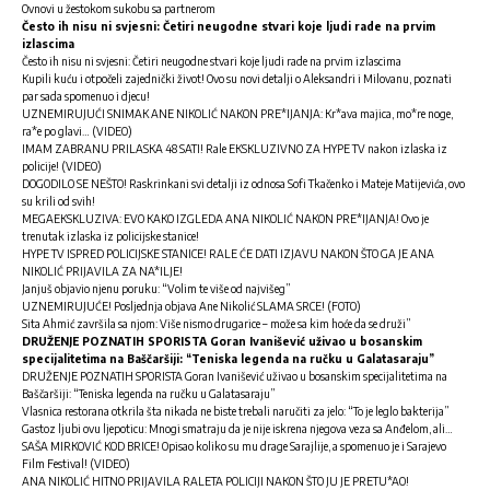
Ovnovi u žestokom sukobu sa partnerom
Često ih nisu ni svjesni: Četiri neugodne stvari koje ljudi rade na prvim
izlascima
Često ih nisu ni svjesni: Četiri neugodne stvari koje ljudi rade na prvim izlascima
Kupili kuću i otpočeli zajednički život! Ovo su novi detalji o Aleksandri i Milovanu, poznati
par sada spomenuo i djecu!
UZNEMIRUJUĆI SNIMAK ANE NIKOLIĆ NAKON PRE*IJANJA: Kr*ava majica, mo*re noge,
ra*e po glavi… (VIDEO)
IMAM ZABRANU PRILASKA 48 SATI! Rale EKSKLUZIVNO ZA HYPE TV nakon izlaska iz
policije! (VIDEO)
DOGODILO SE NEŠTO! Raskrinkani svi detalji iz odnosa Sofi Tkačenko i Mateje Matijevića, ovo
su krili od svih!
MEGAEKSKLUZIVA: EVO KAKO IZGLEDA ANA NIKOLIĆ NAKON PRE*IJANJA! Ovo je
trenutak izlaska iz policijske stanice!
HYPE TV ISPRED POLICIJSKE STANICE! RALE ĆE DATI IZJAVU NAKON ŠTO GA JE ANA
NIKOLIĆ PRIJAVILA ZA NA*ILJE!
Janjuš objavio njenu poruku: “Volim te više od najvišeg”
UZNEMIRUJUĆE! Posljednja objava Ane Nikolić SLAMA SRCE! (FOTO)
Sita Ahmić završila sa njom: Više nismo drugarice – može sa kim hoće da se druži”
DRUŽENJE POZNATIH SPORISTA Goran Ivanišević uživao u bosanskim
specijalitetima na Baščaršiji: “Teniska legenda na ručku u Galatasaraju”
DRUŽENJE POZNATIH SPORISTA Goran Ivanišević uživao u bosanskim specijalitetima na
Baščaršiji: “Teniska legenda na ručku u Galatasaraju”
Vlasnica restorana otkrila šta nikada ne biste trebali naručiti za jelo: “To je leglo bakterija”
Gastoz ljubi ovu ljepoticu: Mnogi smatraju da je nije iskrena njegova veza sa Anđelom, ali…
SAŠA MIRKOVIĆ KOD BRICE! Opisao koliko su mu drage Sarajlije, a spomenuo je i Sarajevo
Film Festival! (VIDEO)
ANA NIKOLIĆ HITNO PRIJAVILA RALETA POLICIJI NAKON ŠTO JU JE PRETU*AO!