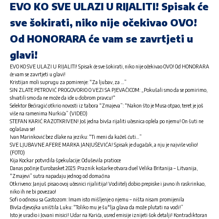
EVO KO SVE ULAZI U RIJALITI! Spisak će
sve šokirati, niko nije očekivao OVO!
Od HONORARA će vam se zavrtjeti u
glavi!
EVO KO SVE ULAZI U RIJALITI! Spisak će sve šokirati, niko nije očekivao OVO! Od HONORARA
će vam se zavrtjeti u glavi!
Kristijan moli suprugu za pomirenje: “Za ljubav, za …”
SIN ZLATE PETROVIĆ PROGOVORIO O VEZI SA PJEVAČICOM: „Pokušali smo da se pomirimo,
shvatili smo da ne može da ide u dobrom pravcu!“
Selektor Bećiragić otkrio novosti iz tabora “Zmajeva”: “Nakon što je Musa otpao, teret je još
više na ramenima Nurkića” (VIDEO)
STEFAN KARIĆ RAZOTKRIVEN! Još jedna bivša rijaliti učesnica oplela po njemu! On šuti ne
oglašava se!
Ivan Marinković bez dlake na jeziku: “Ti meni da kažeš ćuti…”
SVE LJUBAVNE AFERE MARKA JANJUŠEVIĆA! Spisak je dugačak, a nju je najviše volio!
(FOTO)
Kija Kockar potvrdila špekulacije: Oduševila pratioce
Danas počinje Eurobasket 2025: Praznik košarke otvara duel Velika Britanija – Litvanija,
“Zmajevi” sutra napadaju jednog od domaćina
Otkriveno: Janjuš pisao ovoj učesnici rijaliitija! Vodiitelj dobio prepiske i javno ih raskrinkao,
niko ih ne bi povezao!
Sofi o odnosu sa Gastozom: Imam isto mišljenje o njemu – ništa nisam promijenila
Bivša djevojka uništila Luku: “Toliko mu je šu*lja glava da može plutati na vodi!”
Isto je uradio i Jovani misici! Udar na Karića, usred emisije iznijeti šok detalji! Kontradiktoran