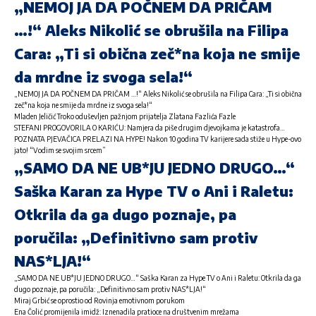
„NEMOJ JA DA POČNEM DA PRIČAM
…!“ Aleks Nikolić se obrušila na Filipa
Cara: „Ti si obična zeč*na koja ne smije
da mrdne iz svoga sela!“
„NEMOJ JA DA POČNEM DA PRIČAM …!“ Aleks Nikolić se obrušila na Filipa Cara: „Ti si obična
zeč*na koja ne smije da mrdne iz svoga sela!“
Mladen Jeličić Troko oduševljen pažnjom prijatelja Zlatana Fazlića Fazle
STEFANI PROGOVORILA O KARIĆU: Namjera da piše drugim djevojkama je katastrofa…
POZNATA PJEVAČICA PRELAZI NA HYPE! Nakon 10 godina TV karijere sada stiže u Hype-ovo
jato! “Vodim se svojim srcem”
„SAMO DA NE UB*JU JEDNO DRUGO…“
Saška Karan za Hype TV o Ani i Raletu:
Otkrila da ga dugo poznaje, pa
poručila: „Definitivno sam protiv
NAS*LJA!“
„SAMO DA NE UB*JU JEDNO DRUGO…“ Saška Karan za Hype TV o Ani i Raletu: Otkrila da ga
dugo poznaje, pa poručila: „Definitivno sam protiv NAS*LJA!“
Miraj Grbić se oprostio od Rovinja emotivnom porukom
Ena Čolić promijenila imidž: Iznenadila pratioce na društvenim mrežama