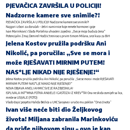
PJEVAČICA ZAVRŠILA U POLICIJI!
Nadzorne kamere sve snimile?!
PJEVAČICA ZAVRŠILA U POLICIJI! Nadzorne kamere sve snimile?!
Najgori izbori za doručak – četiri namirnice koje remete hormone i goje
Ivan Marinković i Slađa Poršelina uhvaćeni zajedno: „Ovo je moja buduća žena“
Potencijalni Zmaj Demirel Hodžić trenirao s prvim timom Milana, srce kuca za BiH
Jelena Kostov pružila podršku Ani
Nikolić, pa poručila: „Sve se mora i
može RJEŠAVATI MIRNIM PUTEM!
NAS*LJE NIKAD NIJE RJEŠENJE!“
Jelena Kostov pružila podršku Ani Nikolić, pa poručila: „Sve se mora i može RJEŠAVATI
MIRNIM PUTEM! NAS*LJE NIKAD NIJE RJEŠENJE!“
NOVA OBJAVA ANELI AHMIĆ SVE JE RAZBJESNILA!
ISPLIVALA INT*MNA FOTKA ANĐELE I GASTOZA IZ KREV*TA! Ona ne skida osmijeh sa lica,
mreže se USIJALE (FOTO)
Vlado Đajić posjetio Halida Bešlića u UKC Sarajevo i uručio mu poklon “Drvo života”
Ivan više neće biti dio Željkovog
života! Miljana zabranila Marinkoviću
da priđe njihovom sinu – ovo je kap