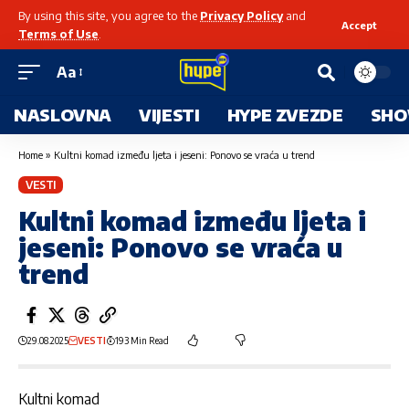
By using this site, you agree to the
Privacy Policy
and
Accept
Terms of Use
.
Aa
NASLOVNA
VIJESTI
HYPE ZVEZDE
SHO
Home
»
Kultni komad između ljeta i jeseni: Ponovo se vraća u trend
VESTI
Kultni komad između ljeta i
jeseni: Ponovo se vraća u
trend
29.08.2025
VESTI
193 Min Read
Kultni komad