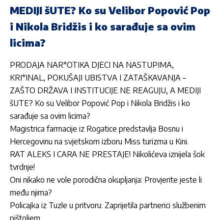
MEDIJI šUTE? Ko su Velibor Popović Pop
i Nikola Bridžis i ko sarađuje sa ovim
licima?
PRODAJA NAR*OTIKA DJECI NA NASTUPIMA,
KRI*INAL, POKUŠAJI UBISTVA I ZATAŠKAVANJA –
ZAŠTO DRŽAVA I INSTITUCIJE NE REAGUJU, A MEDIJI
šUTE? Ko su Velibor Popović Pop i Nikola Bridžis i ko
sarađuje sa ovim licima?
Magistrica farmacije iz Rogatice predstavlja Bosnu i
Hercegovinu na svjetskom izboru Miss turizma u Kini.
RAT ALEKS I CARA NE PRESTAJE! Nikolićeva iznijela šok
tvrdnje!
Oni nikako ne vole porodična okupljanja: Provjerite jeste li
među njima?
Policajka iz Tuzle u pritvoru: Zaprijetila partnerici službenim
pištoljem