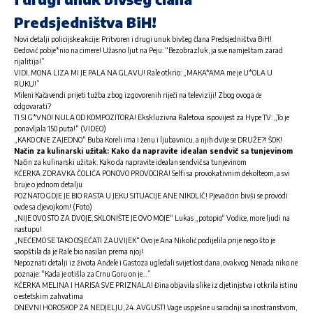
Predsjedništva BiH!
Novi detalji policijske akcije: Pritvoren i drugi unuk bivšeg člana Predsjedništva BiH!
Đedović pobje*nio na cimere! Užasno ljut na Peju: “Bezobrazluk, ja sve namještam zarad
rijalitija!”
VIDI, MONA LIZA MI JE PALA NA GLAVU! Rale otkrio: „MAKA*AMA me je U*OLA U
RUKU!”
Mileni Kačavendi prijeti tužba zbog izgovorenih riječi na televiziji! Zbog ovoga će
odgovarati?
TI SI G*VNO! NULA OD KOMPOZITORA! Ekskluzivna Raletova ispovijest za Hype TV: „To je
ponavljala 150 puta!“ (VIDEO)
„KAKO ONE ZAJEDNO“ Buba Koreli ima i ženu i ljubavnicu, a njih dvije se DRUŽE?! ŠOK!
Način za kulinarski užitak: Kako da napravite idealan sendvič sa tunjevinom
Način za kulinarski užitak: Kako da napravite idealan sendvič sa tunjevinom
KĆERKA ZDRAVKA ČOLIĆA PONOVO PROVOCIRA! Selfi sa provokativnim dekolteom, a svi
bruje o jednom detalju
POZNATO GDJE JE BIO RASTA U JEKU SITUACIJE ANE NIKOLIĆ! Pjevačicin bivši se provodi
ovde sa djevojkom! (Foto)
„NIJE OVO STO ZA DVOJE, SKLONIŠTE JE OVO MOJE“ Lukas „potopio“ Vodice, more ljudi na
nastupu!
„NEĆEMO SE TAKO OSJEĆATI ZAUVIJEK“ Ovo je Ana Nikolić podijelila prije nego što je
saopštila da je Rale bio nasilan prema njoj!
Nepoznati detalji iz života Anđele i Gastoza ugledali svijetlost dana, ovakvog Nenada niko ne
poznaje: “Kada je otišla za Crnu Goru on je…”
KĆERKA MELINA I HARISA SVE PRIZNALA! Đina objavila slike iz djetinjstva i otkrila istinu
o estetskim zahvatima
DNEVNI HOROSKOP ZA NEDJELJU, 24. AVGUST! Vage uspješne u saradnji sa inostranstvom,