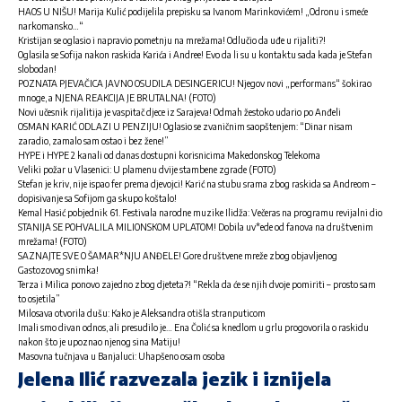
HAOS U NIŠU! Marija Kulić podijelila prepisku sa Ivanom Marinkovićem! „Odronu i smeće
narkomansko…“
Kristijan se oglasio i napravio pometnju na mrežama! Odlučio da uđe u rijaliti?!
Oglasila se Sofija nakon raskida Karića i Andree! Evo da li su u kontaktu sada kada je Stefan
slobodan!
POZNATA PJEVAČICA JAVNO OSUDILA DESINGERICU! Njegov novi „performans“ šokirao
mnoge, a NJENA REAKCIJA JE BRUTALNA! (FOTO)
Novi učesnik rijalitija je vaspitač djece iz Sarajeva! Odmah žestoko udario po Anđeli
OSMAN KARIĆ ODLAZI U PENZIJU! Oglasio se zvaničnim saopštenjem: “Dinar nisam
zaradio, zamalo sam ostao i bez žene!”
HYPE i HYPE 2 kanali od danas dostupni korisnicima Makedonskog Telekoma
Veliki požar u Vlasenici: U plamenu dvije stambene zgrade (FOTO)
Stefan je kriv, nije ispao fer prema djevojci! Karić na stubu srama zbog raskida sa Andreom –
dopisivanje sa Sofijom ga skupo koštalo!
Kemal Hasić pobjednik 61. Festivala narodne muzike Ilidža: Večeras na programu revijalni dio
STANIJA SE POHVALILA MILIONSKOM UPLATOM! Dobila uv*ede od fanova na društvenim
mrežama! (FOTO)
SAZNAJTE SVE O ŠAMAR*NJU ANĐELE! Gore društvene mreže zbog objavljenog
Gastozovog snimka!
Terza i Milica ponovo zajedno zbog djeteta?! “Rekla da će se njih dvoje pomiriti – prosto sam
to osjetila”
Milosava otvorila dušu: Kako je Aleksandra otišla stranputicom
Imali smo divan odnos, ali presudilo je… Ena Čolić sa knedlom u grlu progovorila o raskidu
nakon što je upoznao njenog sina Matiju!
Masovna tučnjava u Banjaluci: Uhapšeno osam osoba
Jelena Ilić razvezala jezik i iznijela