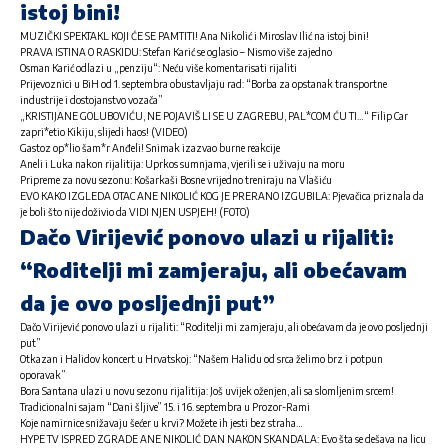
istoj bini!
MUZIČKI SPEKTAKL KOJI ĆE SE PAMTITI! Ana Nikolić i Miroslav Ilić na istoj bini!
PRAVA ISTINA O RASKIDU: Stefan Karić se oglasio – Nismo više zajedno
Osman Karić odlazi u „penziju“: Neću više komentarisati rijaliti
Prijevoznici u BiH od 1. septembra obustavljaju rad: “Borba za opstanak transportne
industrije i dostojanstvo vozača”
„KRISTIJANE GOLUBOVIĆU, NE POJAVIŠ LI SE U ZAGREBU, PAL*COM ĆU TI…“ Filip Car
zapri*etio Kikiju, slijedi haos! (VIDEO)
Gastoz op*lio šam*r Anđeli! Snimak izazvao burne reakcije
Aneli i Luka nakon rijalitija: Uprkos sumnjama, vjerili se i uživaju na moru
Pripreme za novu sezonu: Košarkaši Bosne vrijedno treniraju na Vlašiću
EVO KAKO IZGLEDA OTAC ANE NIKOLIĆ KOG JE PRERANO IZGUBILA: Pjevačica priznala da
je boli što nije doživio da VIDI NJEN USPJEH! (FOTO)
Dačo Virijević ponovo ulazi u rijaliti:
“Roditelji mi zamjeraju, ali obećavam
da je ovo posljednji put”
Dačo Virijević ponovo ulazi u rijaliti: “Roditelji mi zamjeraju, ali obećavam da je ovo posljednji
put”
Otkazan i Halidov koncert u Hrvatskoj: “Našem Halidu od srca želimo brz i potpun
oporavak”
Bora Santana ulazi u novu sezonu rijalitija: Još uvijek oženjen, ali sa slomljenim srcem!
Tradicionalni sajam “Dani šljive” 15. i 16. septembra u Prozor-Rami
Koje namirnice snižavaju šećer u krvi? Možete ih jesti bez straha…
HYPE TV ISPRED ZGRADE ANE NIKOLIĆ DAN NAKON SKANDALA: Evo šta se dešava na licu