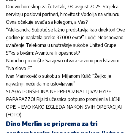
Dnevni horoskop za četvrtak, 28. avgust 2025: Strijelca
nerviraju poslovni partneri, hirovitost Vodolija na vrhuncu,
Ovna očekuje svađa sa kolegom, a Vas?
“Aleksandra Subotić se lažno predstavlja kao direktor! Ove
godine je naplatila preko 37.000 evra!” Lučić: Neosnovano
uvlačenje Telekoma u unutrašnje sukobe United Grupe
S*ks s bivšim: Avantura ili opasnost?
Narodno pozorište Sarajevo otvara sezonu predstavom
“Na slovo F”
Ivan Marinković o sukobu s Miljanom Kulić: “Željko je
najvažniji, neću da me uslovljavaju”
SLAĐA PORŠELINA NEPREPOZNATLJIVA! HYPE
PAPARAZZO! Rijaliti učesnica potpuno promijenila LIČNI
OPIS – EVO KAKO IZGLEDA NAKON SVIH OPERACIJA!
(FOTO)
Dino Merlin se priprema za tri