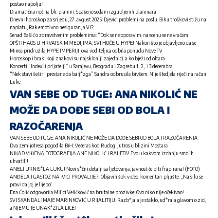
postao napolju!
Dramatična noć na bh. planini: Spašeno sedam izgubljenih planinara
Dnevni horoskop za srijedu, 27. avgust 2025: Djevici problemi na poslu, Biku troškovi stižu na
naplatu, Rak emotivno nesiguran, a Vi?
Senad Bašić o zdravstvenim problemima: “Dok se ne oporavim, na scenu se ne vraćam”
OPŠTI HAOS U HRVATSKIM MEDIJIMA: SVI HOĆE U HYPE! Nakon što je objavljeno da se
Minea pridružila HYPE IMPERIJI, ova voditeljica odbila ponudu Nove TV
Horoskop i brak: Koji znakovi su najskloniji zajednici, a ko bježi od oltara
Koncerti “Indexi i prijatelji” u Sarajevu, Beogradu i Zagrebu 1., 2,. i 3 decembra
“Nek stavi šešir i prestane da balj*zga” Sandra odbrusila bivšem: Nije štedjela riječi na račun
Luke
VAN SEBE OD TUGE: ANA NIKOLIĆ NE
MOŽE DA DOĐE SEBI OD BOLA I
RAZOČARENJA
VAN SEBE OD TUGE: ANA NIKOLIĆ NE MOŽE DA DOĐE SEBI OD BOLA I RAZOČARENJA
Dva zemljotresa pogodila BiH: Večeras kod Rudog, jutros u blizini Mostara
NIKAD VIĐENA FOTOGRAFIJA ANE NIKOLIĆ I RALETA! Evo u kakvom izdanju smo ih
uhvatili!
ANELI URNIS*LA LUKU! Novi s*čni detalji sa ljetovanja, javnost će biti frapirana! (FOTO)
ANĐELA I GASTOZ NA IVICI PROVALIJE?! Objavili šok video, komentari pljušte: „Na silu se
pravi da joj je lijepo“
Ena Čolić odgovorila Milici Veličković na brutalne prozivke: Ovo niko nije očekivao!
SVI SKANDALI MAJE MARINKOVIĆ U RIJALITIJU: Razb*jala je staklo, ud*rala glavom o zid,
a NJEMU JE UNAK*ZILA LICE!