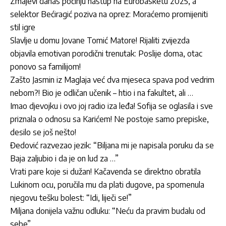
Zmajevi danas počinju nastup na Eurobasketu 2025, a
selektor Bećiragić poziva na oprez: Moraćemo promijeniti
stil igre
Slavlje u domu Jovane Tomić Matore! Rijaliti zvijezda
objavila emotivan porodični trenutak: Poslije doma, otac
ponovo sa familijom!
Zašto Jasmin iz Maglaja već dva mjeseca spava pod vedrim
nebom?! Bio je odličan učenik – htio i na fakultet, ali …
Imao djevojku i ovo joj radio iza leđa! Sofija se oglasila i sve
priznala o odnosu sa Karićem! Ne postoje samo prepiske,
desilo se još nešto!
Đedović razvezao jezik: “Biljana mi je napisala poruku da se
Baja zaljubio i da je on lud za …”
Vrati pare koje si dužan! Kačavenda se direktno obratila
Lukinom ocu, poručila mu da plati dugove, pa spomenula
njegovu tešku bolest: “Idi, liječi se!”
Miljana donijela važnu odluku: “Neću da pravim budalu od
sebe”