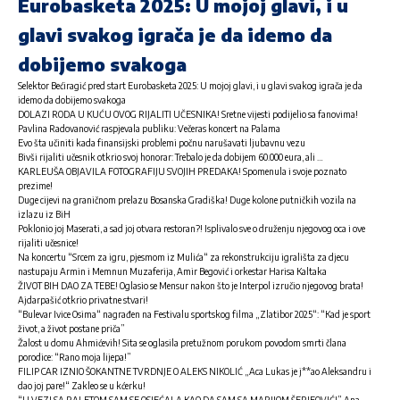
Eurobasketa 2025: U mojoj glavi, i u
glavi svakog igrača je da idemo da
dobijemo svakoga
Selektor Bećiragić pred start Eurobasketa 2025: U mojoj glavi, i u glavi svakog igrača je da
idemo da dobijemo svakoga
DOLAZI RODA U KUĆU OVOG RIJALITI UČESNIKA! Sretne vijesti podijelio sa fanovima!
Pavlina Radovanović raspjevala publiku: Večeras koncert na Palama
Evo šta učiniti kada finansijski problemi počnu narušavati ljubavnu vezu
Bivši rijaliti učesnik otkrio svoj honorar: Trebalo je da dobijem 60.000 eura, ali …
KARLEUŠA OBJAVILA FOTOGRAFIJU SVOJIH PREDAKA! Spomenula i svoje poznato
prezime!
Duge cijevi na graničnom prelazu Bosanska Gradiška! Duge kolone putničkih vozila na
izlazu iz BiH
Poklonio joj Maserati, a sad joj otvara restoran?! Isplivalo sve o druženju njegovog oca i ove
rijaliti učesnice!
Na koncertu “Srcem za igru, pjesmom iz Mulića“ za rekonstrukciju igrališta za djecu
nastupaju Armin i Memnun Muzaferija, Amir Begović i orkestar Harisa Kaltaka
ŽIVOT BIH DAO ZA TEBE! Oglasio se Mensur nakon što je Interpol izručio njegovog brata!
Ajdarpašić otkrio privatne stvari!
“Bulevar Ivice Osima“ nagrađen na Festivalu sportskog filma „Zlatibor 2025“: “Kad je sport
život, a život postane priča”
Žalost u domu Ahmićevih! Sita se oglasila pretužnom porukom povodom smrti člana
porodice: “Rano moja lijepa!”
FILIP CAR IZNIO ŠOKANTNE TVRDNJE O ALEKS NIKOLIĆ „Aca Lukas je j**ao Aleksandru i
dao joj pare!“ Zakleo se u kćerku!
“U VEZI SA RALETOM SAM SE OSJEĆALA KAO DA SAM SA MARIJOM ŠERIFOVIĆ!” Ana