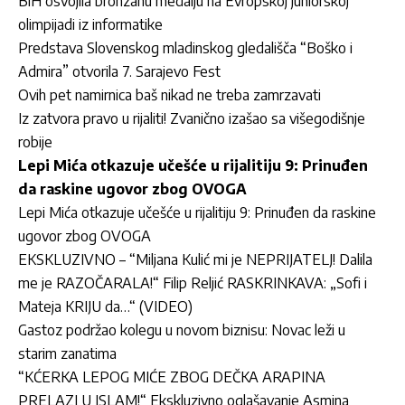
BiH osvojila bronzanu medalju na Evropskoj juniorskoj
olimpijadi iz informatike
Predstava Slovenskog mladinskog gledališča “Boško i
Admira” otvorila 7. Sarajevo Fest
Ovih pet namirnica baš nikad ne treba zamrzavati
Iz zatvora pravo u rijaliti! Zvanično izašao sa višegodišnje
robije
Lepi Mića otkazuje učešće u rijalitiju 9: Prinuđen
da raskine ugovor zbog OVOGA
Lepi Mića otkazuje učešće u rijalitiju 9: Prinuđen da raskine
ugovor zbog OVOGA
EKSKLUZIVNO – “Miljana Kulić mi je NEPRIJATELJ! Dalila
me je RAZOČARALA!“ Filip Reljić RASKRINKAVA: „Sofi i
Mateja KRIJU da…“ (VIDEO)
Gastoz podržao kolegu u novom biznisu: Novac leži u
starim zanatima
“KĆERKA LEPOG MIĆE ZBOG DEČKA ARAPINA
PRELAZI U ISLAM!“ Ekskluzivno oglašavanje Asmina