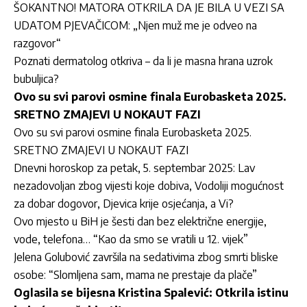
ŠOKANTNO! MATORA OTKRILA DA JE BILA U VEZI SA
UDATOM PJEVAČICOM: „Njen muž me je odveo na
razgovor“
Poznati dermatolog otkriva – da li je masna hrana uzrok
bubuljica?
Ovo su svi parovi osmine finala Eurobasketa 2025.
SRETNO ZMAJEVI U NOKAUT FAZI
Ovo su svi parovi osmine finala Eurobasketa 2025.
SRETNO ZMAJEVI U NOKAUT FAZI
Dnevni horoskop za petak, 5. septembar 2025: Lav
nezadovoljan zbog vijesti koje dobiva, Vodoliji mogućnost
za dobar dogovor, Djevica krije osjećanja, a Vi?
Ovo mjesto u BiH je šesti dan bez električne energije,
vode, telefona… “Kao da smo se vratili u 12. vijek”
Jelena Golubović završila na sedativima zbog smrti bliske
osobe: “Slomljena sam, mama ne prestaje da plače”
Oglasila se bijesna Kristina Spalević: Otkrila istinu