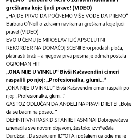
greškama koje ljudi prave! (VIDEO)
„HAJDE PRVO DA POČNEMO VIŠE VODE DA PIJEMO“
Barbara O’Neill o zdravim navikama i greškama koje ljudi
prave! (VIDEO)
EVO U ČEMU JE MIROSLAV ILIĆ APSOLUTNI
REKORDER NA DOMAĆOJ SCENI! Broj prodatih ploča,
platinasti tiraži – a njegova prva pjesma je odmah postala
OGROMAN HIT
„ONA NIJE U VINKLU“ Bivši Kačavendini cimeri
raspalili po njoj: „Profesionalka, glumi…“
„ONA NIJE U VINKLU“ Bivši Kačavendini cimeri raspalili po
njoj: „Profesionalka, glumi…“
GASTOZ ODLUČAN DA ANĐELI NAPRAVI DIJETE! „Bolje
da se bacim na posao…“
DEFINITIVNI RASKID STANIJE I ASMINA! Dobrojevićeva
iznenadila sve novom objavom, žestoko izvri*eđala
Durdžića: „Da spakujem ID*OTA i pošaljem ga gdje mu je