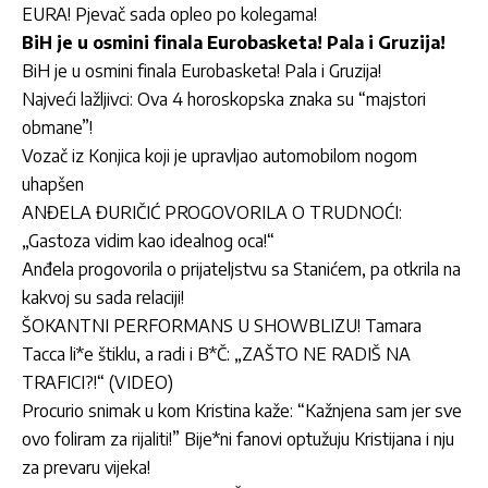
EURA! Pjevač sada opleo po kolegama!
BiH je u osmini finala Eurobasketa! Pala i Gruzija!
BiH je u osmini finala Eurobasketa! Pala i Gruzija!
Najveći lažljivci: Ova 4 horoskopska znaka su “majstori
obmane”!
Vozač iz Konjica koji je upravljao automobilom nogom
uhapšen
ANĐELA ĐURIČIĆ PROGOVORILA O TRUDNOĆI:
„Gastoza vidim kao idealnog oca!“
Anđela progovorila o prijateljstvu sa Stanićem, pa otkrila na
kakvoj su sada relaciji!
ŠOKANTNI PERFORMANS U SHOWBLIZU! Tamara
Tacca li*e štiklu, a radi i B*Č: „ZAŠTO NE RADIŠ NA
TRAFICI?!“ (VIDEO)
Procurio snimak u kom Kristina kaže: “Kažnjena sam jer sve
ovo foliram za rijaliti!” Bije*ni fanovi optužuju Kristijana i nju
za prevaru vijeka!