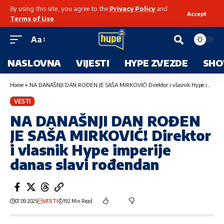
By using this site, you agree to the
Privacy Policy
and
Accept
Terms of Use
.
Aa
NASLOVNA
VIJESTI
HYPE ZVEZDE
SHO
Home
»
NA DANAŠNJI DAN ROĐEN JE SAŠA MIRKOVIĆ! Direktor i vlasnik Hype imperije danas slavi rođendan
VESTI
NA DANAŠNJI DAN ROĐEN
JE SAŠA MIRKOVIĆ! Direktor
i vlasnik Hype imperije
danas slavi rođendan
07.09.2025
VESTI
192 Min Read