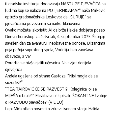
ili gradske institucije dogovaraju NASTUPE PJEVAČICA sa
ljudima koji se nalaze na POTJERNICAMA?“ Saša Mirković
optužio gradonačelnika Leskovca da „ŠURUJE“ sa
pjevačicama povezanim sa narko-klanovima
Ovako možete iskoristiti AI da brže i lakše dobijete posao
Dnevni horoskop za četvrtak, 4. septembar 2025: Škorpiji
savršen dan za avanturu i neobavezne odnose, Blizancima
prija pažnja suprotnog spola, Vodolija lako završava
obaveze, a Vi?
Porodila se bivša rijaliti učesnica: Na svijet donijela
djevojčicu
Anđela ugašena od strane Gastoza: “Nisi mogla da se
suzdržiš?”
“TEA TAIROVIĆ ĆE SE RAZVESTI?! Koleginica joj se
MIJEŠA u brak?!“ Ekskluzivno! Isplivale ŠOKANTNE tvrdnje
o RAZVODU pjevačice?! (VIDEO)
Lepi Mića otkrio novosti o zdravstvenom stanju Halida