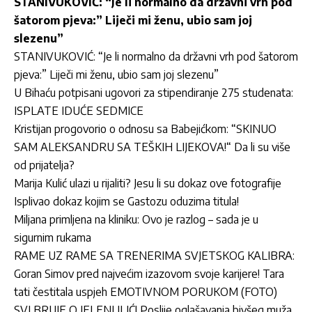
STANIVUKOVIĆ: “Je li normalno da državni vrh pod
šatorom pjeva:” Liječi mi ženu, ubio sam joj
slezenu”
STANIVUKOVIĆ: “Je li normalno da državni vrh pod šatorom
pjeva:” Liječi mi ženu, ubio sam joj slezenu”
U Bihaću potpisani ugovori za stipendiranje 275 studenata:
ISPLATE IDUĆE SEDMICE
Kristijan progovorio o odnosu sa Babejićkom: “SKINUO
SAM ALEKSANDRU SA TEŠKIH LIJEKOVA!“ Da li su više
od prijatelja?
Marija Kulić ulazi u rijaliti? Jesu li su dokaz ove fotografije
Isplivao dokaz kojim se Gastozu oduzima titula!
Miljana primljena na kliniku: Ovo je razlog – sada je u
sigurnim rukama
RAME UZ RAME SA TRENERIMA SVJETSKOG KALIBRA:
Goran Simov pred najvećim izazovom svoje karijere! Tara
tati čestitala uspjeh EMOTIVNOM PORUKOM (FOTO)
SVI BRUJE O JELENI ILIĆ! Poslije oglašavanja bivšeg muža,