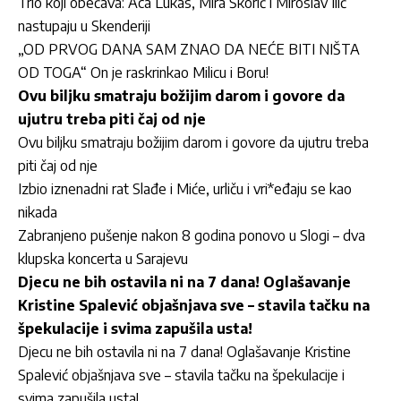
Trio koji obećava: Aca Lukas, Mira Škorić i Miroslav Ilić
nastupaju u Skenderiji
„OD PRVOG DANA SAM ZNAO DA NEĆE BITI NIŠTA
OD TOGA“ On je raskrinkao Milicu i Boru!
Ovu biljku smatraju božijim darom i govore da
ujutru treba piti čaj od nje
Ovu biljku smatraju božijim darom i govore da ujutru treba
piti čaj od nje
Izbio iznenadni rat Slađe i Miće, urliču i vri*eđaju se kao
nikada
Zabranjeno pušenje nakon 8 godina ponovo u Slogi – dva
klupska koncerta u Sarajevu
Djecu ne bih ostavila ni na 7 dana! Oglašavanje
Kristine Spalević objašnjava sve – stavila tačku na
špekulacije i svima zapušila usta!
Djecu ne bih ostavila ni na 7 dana! Oglašavanje Kristine
Spalević objašnjava sve – stavila tačku na špekulacije i
svima zapušila usta!