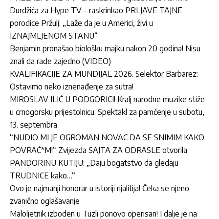
Durdžića za Hype TV – raskrinkao PRLJAVE TAJNE
porodice Pržulj: „Laže da je u Americi, živi u
IZNAJMLJENOM STANU“
Benjamin pronašao biološku majku nakon 20 godina! Nisu
znali da rade zajedno (VIDEO)
KVALIFIKACIJE ZA MUNDIJAL 2026. Selektor Barbarez:
Ostavimo neko iznenađenje za sutra!
MIROSLAV ILIĆ U PODGORICI! Kralj narodne muzike stiže
u crnogorsku prijestolnicu: Spektakl za pamćenje u subotu,
13. septembra
“NUDIO MI JE OGROMAN NOVAC DA SE SNIMIM KAKO
POVRAĆ*M!“ Zvijezda SAJTA ZA ODRASLE otvorila
PANDORINU KUTIJU: „Daju bogatstvo da gledaju
TRUDNICE kako…“
Ovo je najmanji honorar u istoriji rijalitija! Čeka se njeno
zvanično oglašavanje
Maloljetnik izboden u Tuzli ponovo operisan! I dalje je na