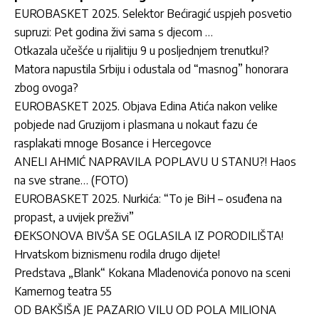
EUROBASKET 2025. Selektor Bećiragić uspjeh posvetio
supruzi: Pet godina živi sama s djecom …
Otkazala učešće u rijalitiju 9 u posljednjem trenutku!?
Matora napustila Srbiju i odustala od “masnog” honorara
zbog ovoga?
EUROBASKET 2025. Objava Edina Atića nakon velike
pobjede nad Gruzijom i plasmana u nokaut fazu će
rasplakati mnoge Bosance i Hercegovce
ANELI AHMIĆ NAPRAVILA POPLAVU U STANU?! Haos
na sve strane… (FOTO)
EUROBASKET 2025. Nurkića: “To je BiH – osuđena na
propast, a uvijek preživi”
ĐEKSONOVA BIVŠA SE OGLASILA IZ PORODILIŠTA!
Hrvatskom biznismenu rodila drugo dijete!
Predstava „Blank“ Kokana Mladenovića ponovo na sceni
Kamernog teatra 55
OD BAKŠIŠA JE PAZARIO VILU OD POLA MILIONA