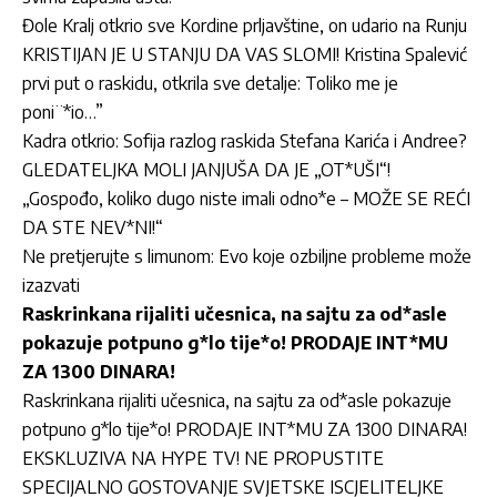
Đole Kralj otkrio sve Kordine prljavštine, on udario na Runju
KRISTIJAN JE U STANJU DA VAS SLOMI! Kristina Spalević
prvi put o raskidu, otkrila sve detalje: Toliko me je
poni¨*io…”
Kadra otkrio: Sofija razlog raskida Stefana Karića i Andree?
GLEDATELJKA MOLI JANJUŠA DA JE „OT*UŠI“!
„Gospođo, koliko dugo niste imali odno*e – MOŽE SE REĆI
DA STE NEV*NI!“
Ne pretjerujte s limunom: Evo koje ozbiljne probleme može
izazvati
Raskrinkana rijaliti učesnica, na sajtu za od*asle
pokazuje potpuno g*lo tije*o! PRODAJE INT*MU
ZA 1300 DINARA!
Raskrinkana rijaliti učesnica, na sajtu za od*asle pokazuje
potpuno g*lo tije*o! PRODAJE INT*MU ZA 1300 DINARA!
EKSKLUZIVA NA HYPE TV! NE PROPUSTITE
SPECIJALNO GOSTOVANJE SVJETSKE ISCJELITELJKE