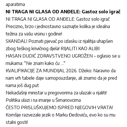
aparatima
NI TRAGA NI GLASA OD ANĐELE: Gastoz solo igrač
NI TRAGA NI GLASA OD ANĐELE: Gastoz solo igrač
Precizno, brzo i jednostavno saznajte kolika je idealna
težina za vašu visinu i godine!
SKANDAL! Poznati pjevač po izlasku iz rijalitija uhapšen
zbog teškog krivičnog djela! RIJALITI KAO ALIBI
HASAN DUDIĆ ZDRAVSTVENO UGROŽEN – oglasio se u
mukama: “Ne znam kako ću …“
KVALIFIKACIJE ZA MUNDIJAL 2026. Džeko: Naravno da
nam vrh tabele daje samopouzdanje, ali znamo da je pred
nama još dug put
Nekadašnji ministar u pregovorima za ulazak u rijaliti!
Politika ulazi i na imanje u Šimanovcima
ČESTO PRISLUŠKUJEMO ISPRED NJEGOVIH VRATA!
Komšije razvezale jezik o Marku Đedoviću, evo ko su mu
stalni gosti!