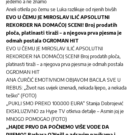
jedemo a ne znamo
Aneli otkrila po čemu se Luka razlikuje od njenih bivših
EVO U ČEMU JE MIROSLAV ILIĆ APSOLUTNI
REKORDER NA DOMAĆOJ SCENI! Broj prodatih
ploča, platinasti tiraži – a njegova prva pjesma je
odmah postala OGROMAN HIT
EVO U ČEMU JE MIROSLAV ILIĆ APSOLUTNI
REKORDER NA DOMAĆOJ SCENI! Broj prodatih ploča,
platinasti tiraži – a njegova prva pjesma je odmah postala
OGROMAN HIT
ANA ĆURČIĆ EMOTIVNOM OBJAVOM BACILA SVE U
REBUS: „Život nas uvijek iznenadi, nekada lijepo, a nekada
teško“ (FOTO)
„PUKLI SMO PREKO 100.000 EURA“ Stanija Dobrojević
EKSKLUZIVNO za Hype TV otkriva detalje – Asmin joj je
MNOGO POMOGAO (FOTO)
„HAJDE PRVO DA POČNEMO VIŠE VODE DA
PIJEMO“ Barbara O’Neill o zdravim navikama i