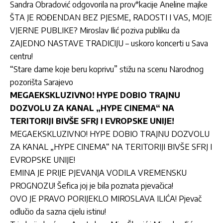
Sandra Obradović odgovorila na prov*kacije Aneline majke
ŠTA JE ROĐENDAN BEZ PJESME, RADOSTI I VAS, MOJE
VJERNE PUBLIKE? Miroslav Ilić poziva publiku da
ZAJEDNO NASTAVE TRADICIJU – uskoro koncerti u Sava
centru!
“Stare dame koje beru koprivu” stižu na scenu Narodnog
pozorišta Sarajevo
MEGAEKSKLUZIVNO! HYPE DOBIO TRAJNU
DOZVOLU ZA KANAL „HYPE CINEMA“ NA
TERITORIJI BIVŠE SFRJ I EVROPSKE UNIJE!
MEGAEKSKLUZIVNO! HYPE DOBIO TRAJNU DOZVOLU
ZA KANAL „HYPE CINEMA“ NA TERITORIJI BIVŠE SFRJ I
EVROPSKE UNIJE!
EMINA JE PRIJE PJEVANJA VODILA VREMENSKU
PROGNOZU! Šefica joj je bila poznata pjevačica!
OVO JE PRAVO PORIJEKLO MIROSLAVA ILIĆA! Pjevač
odlučio da sazna cijelu istinu!