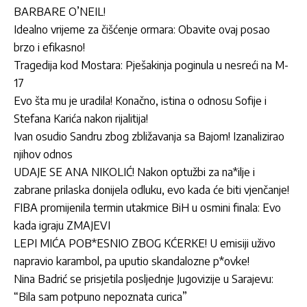
BARBARE O’NEIL!
Idealno vrijeme za čišćenje ormara: Obavite ovaj posao
brzo i efikasno!
Tragedija kod Mostara: Pješakinja poginula u nesreći na M-
17
Evo šta mu je uradila! Konačno, istina o odnosu Sofije i
Stefana Karića nakon rijalitija!
Ivan osudio Sandru zbog zbližavanja sa Bajom! Izanalizirao
njihov odnos
UDAJE SE ANA NIKOLIĆ! Nakon optužbi za na*ilje i
zabrane prilaska donijela odluku, evo kada će biti vjenčanje!
FIBA promijenila termin utakmice BiH u osmini finala: Evo
kada igraju ZMAJEVI
LEPI MIĆA POB*ESNIO ZBOG KĆERKE! U emisiji uživo
napravio karambol, pa uputio skandalozne p*ovke!
Nina Badrić se prisjetila posljednje Jugovizije u Sarajevu:
“Bila sam potpuno nepoznata curica”