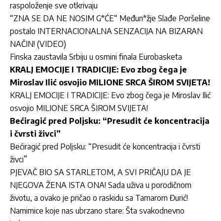
raspoloženje sve otkrivaju
“ZNA SE DA NE NOSIM G*ĆE“ Međun*žje Slađe Poršeline
postalo INTERNACIONALNA SENZACIJA NA BIZARAN
NAČIN! (VIDEO)
Finska zaustavila Srbiju u osmini finala Eurobasketa
KRALJ EMOCIJE I TRADICIJE: Evo zbog čega je
Miroslav Ilić osvojio MILIONE SRCA ŠIROM SVIJETA!
KRALJ EMOCIJE I TRADICIJE: Evo zbog čega je Miroslav Ilić
osvojio MILIONE SRCA ŠIROM SVIJETA!
Bećiragić pred Poljsku: “Presudit će koncentracija
i čvrsti živci”
Bećiragić pred Poljsku: “Presudit će koncentracija i čvrsti
živci”
PJEVAČ BIO SA STARLETOM, A SVI PRIČAJU DA JE
NJEGOVA ŽENA ISTA ONA! Sada uživa u porodičnom
životu, a ovako je pričao o raskidu sa Tamarom Đurić!
Namirnice koje nas ubrzano stare: Šta svakodnevno