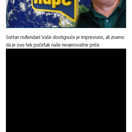
Sretan rođendan! Vaše dostignuće je impresivno, ali znamo
da je ovo tek početak naše nevjerovatne priče.