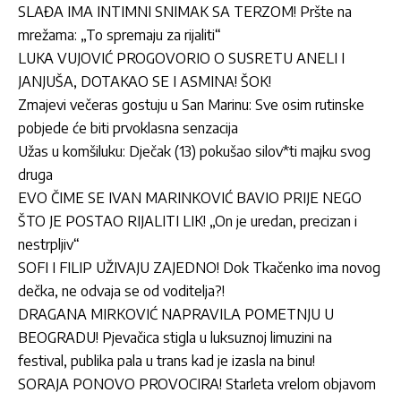
SLAĐA IMA INTIMNI SNIMAK SA TERZOM! Pršte na
mrežama: „To spremaju za rijaliti“
LUKA VUJOVIĆ PROGOVORIO O SUSRETU ANELI I
JANJUŠA, DOTAKAO SE I ASMINA! ŠOK!
Zmajevi večeras gostuju u San Marinu: Sve osim rutinske
pobjede će biti prvoklasna senzacija
Užas u komšiluku: Dječak (13) pokušao silov*ti majku svog
druga
EVO ČIME SE IVAN MARINKOVIĆ BAVIO PRIJE NEGO
ŠTO JE POSTAO RIJALITI LIK! „On je uredan, precizan i
nestrpljiv“
SOFI I FILIP UŽIVAJU ZAJEDNO! Dok Tkačenko ima novog
dečka, ne odvaja se od voditelja?!
DRAGANA MIRKOVIĆ NAPRAVILA POMETNJU U
BEOGRADU! Pjevačica stigla u luksuznoj limuzini na
festival, publika pala u trans kad je izasla na binu!
SORAJA PONOVO PROVOCIRA! Starleta vrelom objavom