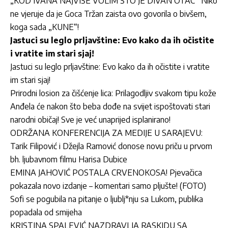
„KOD IVANA NAJVIŠE VOLIM ŠTO JE DIVAN OTAC“ Niko
ne vjeruje da je Goca Tržan zaista ovo govorila o bivšem,
koga sada „KUNE“!
Jastuci su leglo prljavštine: Evo kako da ih očistite
i vratite im stari sjaj!
Jastuci su leglo prljavštine: Evo kako da ih očistite i vratite
im stari sjaj!
Prirodni losion za čišćenje lica: Prilagodljiv svakom tipu kože
Anđela će nakon što beba dođe na svijet ispoštovati stari
narodni običaj! Sve je već unaprijed isplanirano!
ODRŽANA KONFERENCIJA ZA MEDIJE U SARAJEVU:
Tarik Filipović i Džejla Ramović donose novu priču u prvom
bh. ljubavnom filmu Harisa Dubice
EMINA JAHOVIĆ POSTALA CRVENOKOSA! Pjevačica
pokazala novo izdanje – komentari samo pljušte! (FOTO)
Sofi se pogubila na pitanje o ljublj*nju sa Lukom, publika
popadala od smijeha
KRISTINA SPALEVIĆ NAZDRAVLJA RASKIDU SA