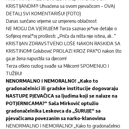
KRISTIJANOM?! Uhvaćena sa ovom pjevačicom – OVAJ
DETALJ SVI KOMENTARIŠU! (FOTO)
Danas sunčano vrijeme uz umjerenu oblačnost
NE MOGU DA VJERUJEM! Terza saznao je*ive detalje o
Sofijinoj mrač*oj prošlosti: „Priča da ništa nije istina, ali…“
KRISTIJAN ZDRAVSTVENO LOŠE NAKON RASKIDA SA
KRISTINOM! Golubović PROLAZI KROZ PAK*O nakon što
ga je žena napustila sa djecom!
Terza otkrio razlog svađe sa Milicom! SPOMENUO I
TUŽBU!
NENORMALNO I NEMORALNO! „Kako to
gradonačelnici ili gradske institucije dogovaraju
NASTUPE PJEVAČICA sa ljudima koji se nalaze na
POTJERNICAMA?“ Saša Mirković optužio
gradonačelnika Leskovca da „ŠURUJE“ sa
pjevačicama povezanim sa narko-klanovima
NENORMALNO I NEMORALNO! „Kako to gradonačelnici