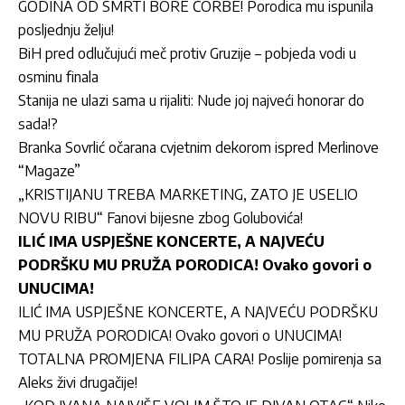
GODINA OD SMRTI BORE ČORBE! Porodica mu ispunila
posljednju želju!
BiH pred odlučujući meč protiv Gruzije – pobjeda vodi u
osminu finala
Stanija ne ulazi sama u rijaliti: Nude joj najveći honorar do
sada!?
Branka Sovrlić očarana cvjetnim dekorom ispred Merlinove
“Magaze”
„KRISTIJANU TREBA MARKETING, ZATO JE USELIO
NOVU RIBU“ Fanovi bijesne zbog Golubovića!
ILIĆ IMA USPJEŠNE KONCERTE, A NAJVEĆU
PODRŠKU MU PRUŽA PORODICA! Ovako govori o
UNUCIMA!
ILIĆ IMA USPJEŠNE KONCERTE, A NAJVEĆU PODRŠKU
MU PRUŽA PORODICA! Ovako govori o UNUCIMA!
TOTALNA PROMJENA FILIPA CARA! Poslije pomirenja sa
Aleks živi drugačije!