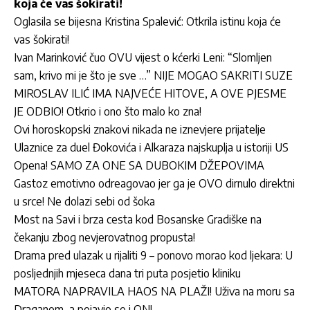
koja će vas šokirati!
Oglasila se bijesna Kristina Spalević: Otkrila istinu koja će
vas šokirati!
Ivan Marinković čuo OVU vijest o kćerki Leni: “Slomljen
sam, krivo mi je što je sve …” NIJE MOGAO SAKRITI SUZE
MIROSLAV ILIĆ IMA NAJVEĆE HITOVE, A OVE PJESME
JE ODBIO! Otkrio i ono što malo ko zna!
Ovi horoskopski znakovi nikada ne iznevjere prijatelje
Ulaznice za duel Đokovića i Alkaraza najskuplja u istoriji US
Opena! SAMO ZA ONE SA DUBOKIM DŽEPOVIMA
Gastoz emotivno odreagovao jer ga je OVO dirnulo direktni
u srce! Ne dolazi sebi od šoka
Most na Savi i brza cesta kod Bosanske Gradiške na
čekanju zbog nevjerovatnog propusta!
Drama pred ulazak u rijaliti 9 – ponovo morao kod ljekara: U
posljednjih mjeseca dana tri puta posjetio kliniku
MATORA NAPRAVILA HAOS NA PLAŽI! Uživa na moru sa
Draganom, a pojavio se i ON!