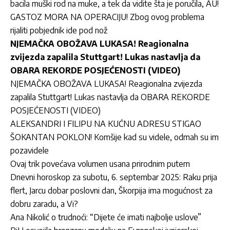
bacila muški rod na muke, a tek da vidite šta je poručila, AU!
GASTOZ MORA NA OPERACIJU! Zbog ovog problema
rijaliti pobjednik ide pod nož
NJEMAČKA OBOŽAVA LUKASA! Reagionalna
zvijezda zapalila Stuttgart! Lukas nastavlja da
OBARA REKORDE POSJEĆENOSTI (VIDEO)
NJEMAČKA OBOŽAVA LUKASA! Reagionalna zvijezda
zapalila Stuttgart! Lukas nastavlja da OBARA REKORDE
POSJEĆENOSTI (VIDEO)
ALEKSANDRI I FILIPU NA KUĆNU ADRESU STIGAO
ŠOKANTAN POKLON! Komšije kad su videle, odmah su im
pozavidele
Ovaj trik povećava volumen usana prirodnim putem
Dnevni horoskop za subotu, 6. septembar 2025: Raku prija
flert, Jarcu dobar poslovni dan, Škorpija ima mogućnost za
dobru zaradu, a Vi?
Ana Nikolić o trudnoći: “Dijete će imati najbolje uslove”