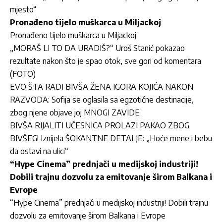
mjesto“
Pronađeno tijelo muškarca u Miljackoj
Pronađeno tijelo muškarca u Miljackoj
„MORAŠ LI TO DA URADIŠ?“ Uroš Stanić pokazao
rezultate nakon što je spao otok, sve gori od komentara
(FOTO)
EVO ŠTA RADI BIVŠA ŽENA IGORA KOJIĆA NAKON
RAZVODA: Sofija se oglasila sa egzotične destinacije,
zbog njene objave joj MNOGI ZAVIDE
BIVŠA RIJALITI UČESNICA PROLAZI PAKAO ZBOG
BIVŠEG! Iznijela ŠOKANTNE DETALJE: „Hoće mene i bebu
da ostavi na ulici“
“Hype Cinema” prednjači u medijskoj industriji!
Dobili trajnu dozvolu za emitovanje širom Balkana i
Evrope
“Hype Cinema” prednjači u medijskoj industriji! Dobili trajnu
dozvolu za emitovanje širom Balkana i Evrope