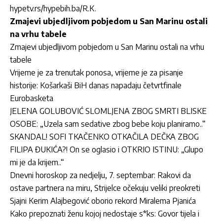
hypetv.rs/hypebih.ba/R.K.
Zmajevi ubjedljivom pobjedom u San Marinu ostali
na vrhu tabele
Zmajevi ubjedljivom pobjedom u San Marinu ostali na vrhu
tabele
Vrijeme je za trenutak ponosa, vrijeme je za pisanje
historije: Košarkaši BiH danas napadaju četvrtfinale
Eurobasketa
JELENA GOLUBOVIĆ SLOMLJENA ZBOG SMRTI BLISKE
OSOBE: „Uzela sam sedative zbog bebe koju planiramo..“
SKANDAL! SOFI TKAČENKO OTKAČILA DEČKA ZBOG
FILIPA ĐUKIĆA?! On se oglasio i OTKRIO ISTINU: „Glupo
mi je da krijem..“
Dnevni horoskop za nedjelju, 7. septembar: Rakovi da
ostave partnera na miru, Strijelce očekuju veliki preokreti
Sjajni Kerim Alajbegović oborio rekord Miralema Pjanića
Kako prepoznati ženu kojoj nedostaje s*ks: Govor tijela i