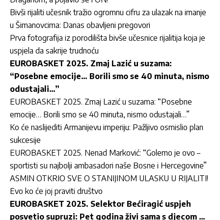
Bivši rijaliti učesnik tražio ogromnu cifru za ulazak na imanje
u Šimanovcima: Danas obavljeni pregovori
Prva fotografija iz porodilišta bivše učesnice rijalitija koja je
uspjela da sakrije trudnoću
EUROBASKET 2025. Zmaj Lazić u suzama:
“Posebne emocije… Borili smo se 40 minuta, nismo
odustajali…”
EUROBASKET 2025. Zmaj Lazić u suzama: “Posebne
emocije… Borili smo se 40 minuta, nismo odustajali…”
Ko će naslijediti Armanijevu imperiju: Pažljivo osmislio plan
sukcesije
EUROBASKET 2025. Nenad Marković: “Golemo je ovo –
sportisti su najbolji ambasadori naše Bosne i Hercegovine”
ASMIN OTKRIO SVE O STANIJINOM ULASKU U RIJALITI!
Evo ko će joj praviti društvo
EUROBASKET 2025. Selektor Bećiragić uspjeh
posvetio supruzi: Pet godina živi sama s djecom …