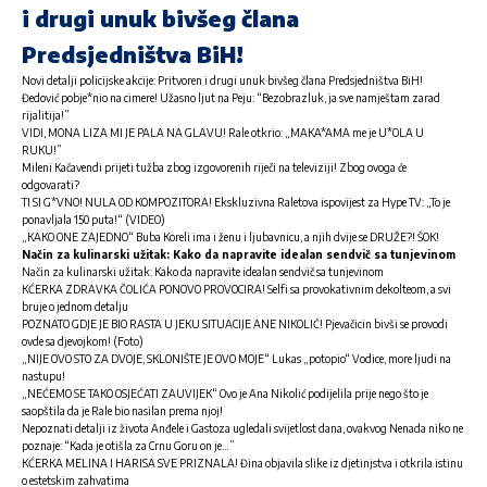
i drugi unuk bivšeg člana
Predsjedništva BiH!
Novi detalji policijske akcije: Pritvoren i drugi unuk bivšeg člana Predsjedništva BiH!
Đedović pobje*nio na cimere! Užasno ljut na Peju: “Bezobrazluk, ja sve namještam zarad
rijalitija!”
VIDI, MONA LIZA MI JE PALA NA GLAVU! Rale otkrio: „MAKA*AMA me je U*OLA U
RUKU!”
Mileni Kačavendi prijeti tužba zbog izgovorenih riječi na televiziji! Zbog ovoga će
odgovarati?
TI SI G*VNO! NULA OD KOMPOZITORA! Ekskluzivna Raletova ispovijest za Hype TV: „To je
ponavljala 150 puta!“ (VIDEO)
„KAKO ONE ZAJEDNO“ Buba Koreli ima i ženu i ljubavnicu, a njih dvije se DRUŽE?! ŠOK!
Način za kulinarski užitak: Kako da napravite idealan sendvič sa tunjevinom
Način za kulinarski užitak: Kako da napravite idealan sendvič sa tunjevinom
KĆERKA ZDRAVKA ČOLIĆA PONOVO PROVOCIRA! Selfi sa provokativnim dekolteom, a svi
bruje o jednom detalju
POZNATO GDJE JE BIO RASTA U JEKU SITUACIJE ANE NIKOLIĆ! Pjevačicin bivši se provodi
ovde sa djevojkom! (Foto)
„NIJE OVO STO ZA DVOJE, SKLONIŠTE JE OVO MOJE“ Lukas „potopio“ Vodice, more ljudi na
nastupu!
„NEĆEMO SE TAKO OSJEĆATI ZAUVIJEK“ Ovo je Ana Nikolić podijelila prije nego što je
saopštila da je Rale bio nasilan prema njoj!
Nepoznati detalji iz života Anđele i Gastoza ugledali svijetlost dana, ovakvog Nenada niko ne
poznaje: “Kada je otišla za Crnu Goru on je…”
KĆERKA MELINA I HARISA SVE PRIZNALA! Đina objavila slike iz djetinjstva i otkrila istinu
o estetskim zahvatima