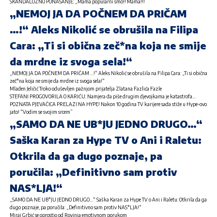
SKANDALOZNO PONAŠANJE: „Mama popularni smo!! Mama!!!
„NEMOJ JA DA POČNEM DA PRIČAM
…!“ Aleks Nikolić se obrušila na Filipa
Cara: „Ti si obična zeč*na koja ne smije
da mrdne iz svoga sela!“
„NEMOJ JA DA POČNEM DA PRIČAM …!“ Aleks Nikolić se obrušila na Filipa Cara: „Ti si obična
zeč*na koja ne smije da mrdne iz svoga sela!“
Mladen Jeličić Troko oduševljen pažnjom prijatelja Zlatana Fazlića Fazle
STEFANI PROGOVORILA O KARIĆU: Namjera da piše drugim djevojkama je katastrofa…
POZNATA PJEVAČICA PRELAZI NA HYPE! Nakon 10 godina TV karijere sada stiže u Hype-ovo
jato! “Vodim se svojim srcem”
„SAMO DA NE UB*JU JEDNO DRUGO…“
Saška Karan za Hype TV o Ani i Raletu:
Otkrila da ga dugo poznaje, pa
poručila: „Definitivno sam protiv
NAS*LJA!“
„SAMO DA NE UB*JU JEDNO DRUGO…“ Saška Karan za Hype TV o Ani i Raletu: Otkrila da ga
dugo poznaje, pa poručila: „Definitivno sam protiv NAS*LJA!“
Miraj Grbić se oprostio od Rovinja emotivnom porukom