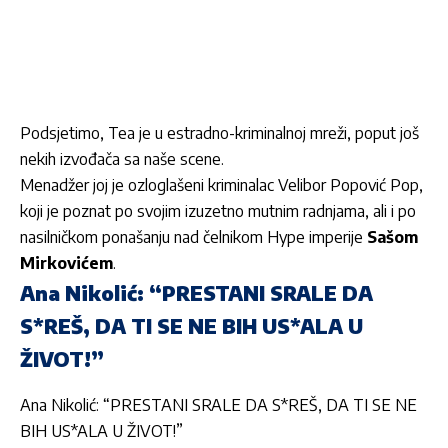
Podsjetimo, Tea je u estradno-kriminalnoj mreži, poput još
nekih izvođača sa naše scene.
Menadžer joj je ozloglašeni kriminalac Velibor Popović Pop,
koji je poznat po svojim izuzetno mutnim radnjama, ali i po
nasilničkom ponašanju nad čelnikom Hype imperije
Sašom
Mirkovićem
.
Ana Nikolić: “PRESTANI SRALE DA
S*REŠ, DA TI SE NE BIH US*ALA U
ŽIVOT!”
Ana Nikolić: “PRESTANI SRALE DA S*REŠ, DA TI SE NE
BIH US*ALA U ŽIVOT!”