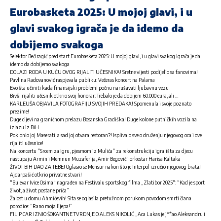
Eurobasketa 2025: U mojoj glavi, i u
glavi svakog igrača je da idemo da
dobijemo svakoga
Selektor Bećiragić pred start Eurobasketa 2025: U mojoj glavi, i u glavi svakog igrača je da
idemo da dobijemo svakoga
DOLAZI RODA U KUĆU OVOG RIJALITI UČESNIKA! Sretne vijesti podijelio sa fanovima!
Pavlina Radovanović raspjevala publiku: Večeras koncert na Palama
Evo šta učiniti kada finansijski problemi počnu narušavati ljubavnu vezu
Bivši rijaliti učesnik otkrio svoj honorar: Trebalo je da dobijem 60.000 eura, ali …
KARLEUŠA OBJAVILA FOTOGRAFIJU SVOJIH PREDAKA! Spomenula i svoje poznato
prezime!
Duge cijevi na graničnom prelazu Bosanska Gradiška! Duge kolone putničkih vozila na
izlazu iz BiH
Poklonio joj Maserati, a sad joj otvara restoran?! Isplivalo sve o druženju njegovog oca i ove
rijaliti učesnice!
Na koncertu “Srcem za igru, pjesmom iz Mulića“ za rekonstrukciju igrališta za djecu
nastupaju Armin i Memnun Muzaferija, Amir Begović i orkestar Harisa Kaltaka
ŽIVOT BIH DAO ZA TEBE! Oglasio se Mensur nakon što je Interpol izručio njegovog brata!
Ajdarpašić otkrio privatne stvari!
“Bulevar Ivice Osima“ nagrađen na Festivalu sportskog filma „Zlatibor 2025“: “Kad je sport
život, a život postane priča”
Žalost u domu Ahmićevih! Sita se oglasila pretužnom porukom povodom smrti člana
porodice: “Rano moja lijepa!”
FILIP CAR IZNIO ŠOKANTNE TVRDNJE O ALEKS NIKOLIĆ „Aca Lukas je j**ao Aleksandru i