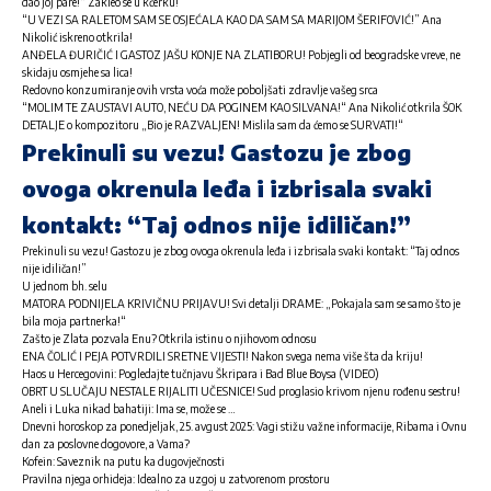
dao joj pare!“ Zakleo se u kćerku!
“U VEZI SA RALETOM SAM SE OSJEĆALA KAO DA SAM SA MARIJOM ŠERIFOVIĆ!” Ana
Nikolić iskreno otkrila!
ANĐELA ĐURIČIĆ I GASTOZ JAŠU KONJE NA ZLATIBORU! Pobjegli od beogradske vreve, ne
skidaju osmjehe sa lica!
Redovno konzumiranje ovih vrsta voća može poboljšati zdravlje vašeg srca
“MOLIM TE ZAUSTAVI AUTO, NEĆU DA POGINEM KAO SILVANA!“ Ana Nikolić otkrila ŠOK
DETALJE o kompozitoru „Bio je RAZVALJEN! Mislila sam da ćemo se SURVATI!“
Prekinuli su vezu! Gastozu je zbog
ovoga okrenula leđa i izbrisala svaki
kontakt: “Taj odnos nije idiličan!”
Prekinuli su vezu! Gastozu je zbog ovoga okrenula leđa i izbrisala svaki kontakt: “Taj odnos
nije idiličan!”
U jednom bh. selu
MATORA PODNIJELA KRIVIČNU PRIJAVU! Svi detalji DRAME: „Pokajala sam se samo što je
bila moja partnerka!“
Zašto je Zlata pozvala Enu? Otkrila istinu o njihovom odnosu
ENA ČOLIĆ I PEJA POTVRDILI SRETNE VIJESTI! Nakon svega nema više šta da kriju!
Haos u Hercegovini: Pogledajte tučnjavu Škripara i Bad Blue Boysa (VIDEO)
OBRT U SLUČAJU NESTALE RIJALITI UČESNICE! Sud proglasio krivom njenu rođenu sestru!
Aneli i Luka nikad bahatiji: Ima se, može se …
Dnevni horoskop za ponedjeljak, 25. avgust 2025: Vagi stižu važne informacije, Ribama i Ovnu
dan za poslovne dogovore, a Vama?
Kofein: Saveznik na putu ka dugovječnosti
Pravilna njega orhideja: Idealno za uzgoj u zatvorenom prostoru