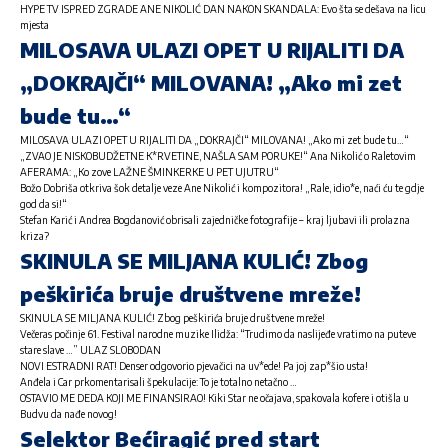
HYPE TV ISPRED ZGRADE ANE NIKOLIĆ DAN NAKON SKANDALA: Evo šta se dešava na licu
mjesta
MILOSAVA ULAZI OPET U RIJALITI DA
„DOKRAJČI“ MILOVANA! „Ako mi zet
bude tu…“
MILOSAVA ULAZI OPET U RIJALITI DA „DOKRAJČI“ MILOVANA! „Ako mi zet bude tu…“
„ZVAO JE NISKOBUDŽETNE K*RVETINE, NAŠLA SAM PORUKE!“ Ana Nikolić o Raletovim
AFERAMA: „Ko zove LAŽNE ŠMINKERKE U PET UJUTRU“
Božo Dobriša otkriva šok detalje veze Ane Nikolić i kompozitora! „Rale, idio*e, naći ću te gdje
god da si!“
Stefan Karić i Andrea Bogdanović obrisali zajedničke fotografije – kraj ljubavi ili prolazna
kriza?
SKINULA SE MILJANA KULIĆ! Zbog
peškirića bruje društvene mreže!
SKINULA SE MILJANA KULIĆ! Zbog peškirića bruje društvene mreže!
Večeras počinje 61. Festival narodne muzike Ilidža: “Trudimo da naslijeđe vratimo na puteve
stare slave …” ULAZ SLOBODAN
NOVI ESTRADNI RAT! Denser odgovorio pjevačici na uv*ede! Pa joj zap*šio usta!
Anđela i Car prkomentarisali špekulacije: To je totalno netačno …
OSTAVIO ME DEDA KOJI ME FINANSIRAO! Kiki Star ne očajava, spakovala kofere i otišla u
Budvu da nađe novog!
Selektor Bećiragić pred start