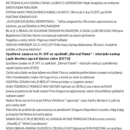
MC STOJAN SLAVI GODINU DANA LJUBAVI S VJERENICOM: Reper se oglasio na mrežama
EMOTIVNOM PORUKOM
STEFAN KARIĆ PROGOVORIO O ANĐELI ĐURIČIĆ: Otkrio da li će je TUŽITI, pa OVIM
RIJEČIMA ŠOKIRAO SVE!
„KUPUJEM JOŠ JEDNU NEKRETNINU…“ Sofija progovorila o Terzinom upoznavanju sa
kćerkom, pa sve ŠOKIRALA PRIZNANJEM!
BILA JE U BRAKU SA 53 GODINE STARIJIM MUŠKARCEM, A SADA LJUBI DRUGOG! Milijana
Bogdanović (26) bez blama razmjenjuje nježnosti sa svojim partnerom
Tragedija u našoj zemlji: Poginuo mladi fudbaler
DNEVNI HOROSKOP ZA 23. AVGUST! Ribe imaju tajnog obožavaoca, Blizanci, čuvajte se
sukoba, a šta je sa ostalima?
Spuštene zavjesa na 31. SFF uz spektakl „Eternal Flame“ – istorijski nastup
Layle Benitez ispred Vječne vatre (FOTO)
Spuštene zavjesa na 31. SFF uz spektakl „Eternal Flame“ – istorijski nastup Layle Benitez
ispred Vječne vatre (FOTO)
Zašto vaša dijeta ne daje željene rezultate? Ovo su najčešće greške tokom procesa mršavljenja
Četiri horoskopska znaka: Oni tugu kriju, a svima su rame za plakanje
HOSPITALIZOVAN HALID BEŠLIĆ! Hitno primljen u Urgentni centar!
JANA TODOROVIĆ POKREĆE NOVI BIZNIS! Isplivali svi DETALJI, evo o čemu se RADI!
Jovana je spremna da bude majka! Prvo Draganino oglašavanje, nakon što je Matora podijelila
radosne vijesti!
Nakon Terze, evo sa kim je još Milica Veličković “upoznala” svoju kćerku Barbaru! Ljudi joj
pišu svaka čast!
Potvrdila da je došlo do upoznavanja sa porodicom! Dragana Stojančević o susretu zbog kojeg
je strepila! Od Matore je tražila jedno!
ŠABAN ŠAULIĆ MI JE BIO ROD, ALI NIKADA MI NIJE POMOGAO! Ekskluzivno u emisiji
„ShowBLIZ“ Mišel Gvozdenović!
NOVA OBJAVA ASMINA DURDŽIĆA ZBUNILA SVE! Oglasio se OVIM RIJEČIMA, svi se pitaju