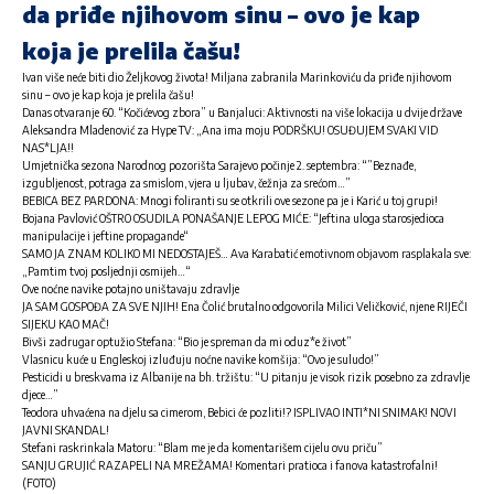
da priđe njihovom sinu – ovo je kap
koja je prelila čašu!
Ivan više neće biti dio Željkovog života! Miljana zabranila Marinkoviću da priđe njihovom
sinu – ovo je kap koja je prelila čašu!
Danas otvaranje 60. “Kočićevog zbora” u Banjaluci: Aktivnosti na više lokacija u dvije države
Aleksandra Mladenović za Hype TV: „Ana ima moju PODRŠKU! OSUĐUJEM SVAKI VID
NAS*LJA!!
Umjetnička sezona Narodnog pozorišta Sarajevo počinje 2. septembra: “”Beznađe,
izgubljenost, potraga za smislom, vjera u ljubav, čežnja za srećom…”
BEBICA BEZ PARDONA: Mnogi foliranti su se otkrili ove sezone pa je i Karić u toj grupi!
Bojana Pavlović OŠTRO OSUDILA PONAŠANJE LEPOG MIĆE: “Jeftina uloga starosjedioca
manipulacije i jeftine propagande“
SAMO JA ZNAM KOLIKO MI NEDOSTAJEŠ… Ava Karabatić emotivnom objavom rasplakala sve:
„Pamtim tvoj posljednji osmijeh…“
Ove noćne navike potajno uništavaju zdravlje
JA SAM GOSPOĐA ZA SVE NJIH! Ena Čolić brutalno odgovorila Milici Veličković, njene RIJEČI
SIJEKU KAO MAČ!
Bivši zadrugar optužio Stefana: “Bio je spreman da mi oduz*e život”
Vlasnicu kuće u Engleskoj izluđuju noćne navike komšija: “Ovo je suludo!”
Pesticidi u breskvama iz Albanije na bh. tržištu: “U pitanju je visok rizik posebno za zdravlje
djece…”
Teodora uhvaćena na djelu sa cimerom, Bebici će pozliti!? ISPLIVAO INTI*NI SNIMAK! NOVI
JAVNI SKANDAL!
Stefani raskrinkala Matoru: “Blam me je da komentarišem cijelu ovu priču”
SANJU GRUJIĆ RAZAPELI NA MREŽAMA! Komentari pratioca i fanova katastrofalni!
(FOTO)