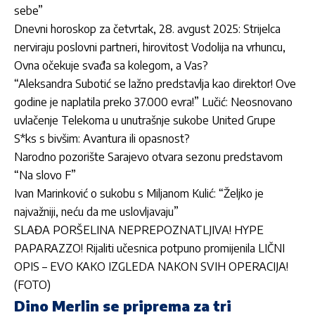
sebe”
Dnevni horoskop za četvrtak, 28. avgust 2025: Strijelca
nerviraju poslovni partneri, hirovitost Vodolija na vrhuncu,
Ovna očekuje svađa sa kolegom, a Vas?
“Aleksandra Subotić se lažno predstavlja kao direktor! Ove
godine je naplatila preko 37.000 evra!” Lučić: Neosnovano
uvlačenje Telekoma u unutrašnje sukobe United Grupe
S*ks s bivšim: Avantura ili opasnost?
Narodno pozorište Sarajevo otvara sezonu predstavom
“Na slovo F”
Ivan Marinković o sukobu s Miljanom Kulić: “Željko je
najvažniji, neću da me uslovljavaju”
SLAĐA PORŠELINA NEPREPOZNATLJIVA! HYPE
PAPARAZZO! Rijaliti učesnica potpuno promijenila LIČNI
OPIS – EVO KAKO IZGLEDA NAKON SVIH OPERACIJA!
(FOTO)
Dino Merlin se priprema za tri