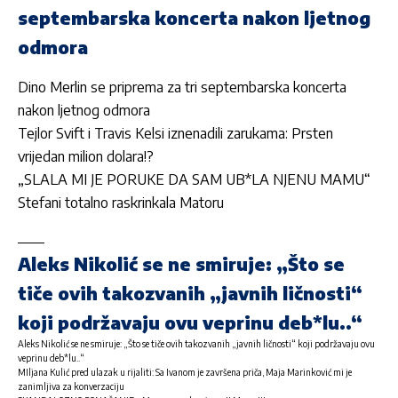
septembarska koncerta nakon ljetnog
odmora
Dino Merlin se priprema za tri septembarska koncerta
nakon ljetnog odmora
Tejlor Svift i Travis Kelsi iznenadili zarukama: Prsten
vrijedan milion dolara!?
„SLALA MI JE PORUKE DA SAM UB*LA NJENU MAMU“
Stefani totalno raskrinkala Matoru
Aleks Nikolić se ne smiruje: „Što se
tiče ovih takozvanih „javnih ličnosti“
koji podržavaju ovu veprinu deb*lu..“
Aleks Nikolić se ne smiruje: „Što se tiče ovih takozvanih „javnih ličnosti“ koji podržavaju ovu
veprinu deb*lu..“
MIljana Kulić pred ulazak u rijaliti: Sa Ivanom je završena priča, Maja Marinković mi je
zanimljiva za konverzaciju