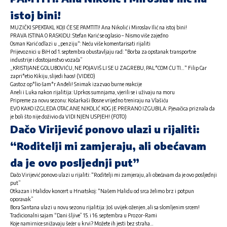
istoj bini!
MUZIČKI SPEKTAKL KOJI ĆE SE PAMTITI! Ana Nikolić i Miroslav Ilić na istoj bini!
PRAVA ISTINA O RASKIDU: Stefan Karić se oglasio – Nismo više zajedno
Osman Karić odlazi u „penziju“: Neću više komentarisati rijaliti
Prijevoznici u BiH od 1. septembra obustavljaju rad: “Borba za opstanak transportne
industrije i dostojanstvo vozača”
„KRISTIJANE GOLUBOVIĆU, NE POJAVIŠ LI SE U ZAGREBU, PAL*COM ĆU TI…“ Filip Car
zapri*etio Kikiju, slijedi haos! (VIDEO)
Gastoz op*lio šam*r Anđeli! Snimak izazvao burne reakcije
Aneli i Luka nakon rijalitija: Uprkos sumnjama, vjerili se i uživaju na moru
Pripreme za novu sezonu: Košarkaši Bosne vrijedno treniraju na Vlašiću
EVO KAKO IZGLEDA OTAC ANE NIKOLIĆ KOG JE PRERANO IZGUBILA: Pjevačica priznala da
je boli što nije doživio da VIDI NJEN USPJEH! (FOTO)
Dačo Virijević ponovo ulazi u rijaliti:
“Roditelji mi zamjeraju, ali obećavam
da je ovo posljednji put”
Dačo Virijević ponovo ulazi u rijaliti: “Roditelji mi zamjeraju, ali obećavam da je ovo posljednji
put”
Otkazan i Halidov koncert u Hrvatskoj: “Našem Halidu od srca želimo brz i potpun
oporavak”
Bora Santana ulazi u novu sezonu rijalitija: Još uvijek oženjen, ali sa slomljenim srcem!
Tradicionalni sajam “Dani šljive” 15. i 16. septembra u Prozor-Rami
Koje namirnice snižavaju šećer u krvi? Možete ih jesti bez straha…