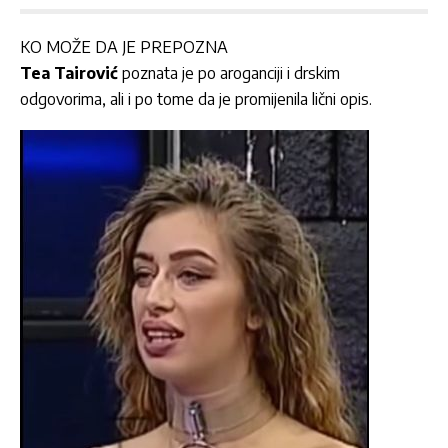
KO MOŽE DA JE PREPOZNA
Tea Tairović
poznata je po aroganciji i drskim
odgovorima, ali i po tome da je promijenila lični opis.