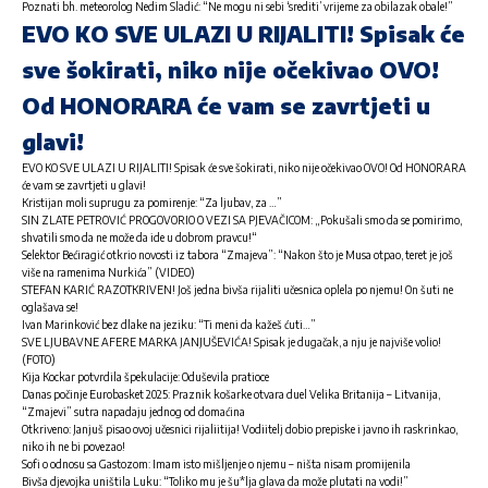
Poznati bh. meteorolog Nedim Sladić: “Ne mogu ni sebi ‘srediti’ vrijeme za obilazak obale!”
EVO KO SVE ULAZI U RIJALITI! Spisak će
sve šokirati, niko nije očekivao OVO!
Od HONORARA će vam se zavrtjeti u
glavi!
EVO KO SVE ULAZI U RIJALITI! Spisak će sve šokirati, niko nije očekivao OVO! Od HONORARA
će vam se zavrtjeti u glavi!
Kristijan moli suprugu za pomirenje: “Za ljubav, za …”
SIN ZLATE PETROVIĆ PROGOVORIO O VEZI SA PJEVAČICOM: „Pokušali smo da se pomirimo,
shvatili smo da ne može da ide u dobrom pravcu!“
Selektor Bećiragić otkrio novosti iz tabora “Zmajeva”: “Nakon što je Musa otpao, teret je još
više na ramenima Nurkića” (VIDEO)
STEFAN KARIĆ RAZOTKRIVEN! Još jedna bivša rijaliti učesnica oplela po njemu! On šuti ne
oglašava se!
Ivan Marinković bez dlake na jeziku: “Ti meni da kažeš ćuti…”
SVE LJUBAVNE AFERE MARKA JANJUŠEVIĆA! Spisak je dugačak, a nju je najviše volio!
(FOTO)
Kija Kockar potvrdila špekulacije: Oduševila pratioce
Danas počinje Eurobasket 2025: Praznik košarke otvara duel Velika Britanija – Litvanija,
“Zmajevi” sutra napadaju jednog od domaćina
Otkriveno: Janjuš pisao ovoj učesnici rijaliitija! Vodiitelj dobio prepiske i javno ih raskrinkao,
niko ih ne bi povezao!
Sofi o odnosu sa Gastozom: Imam isto mišljenje o njemu – ništa nisam promijenila
Bivša djevojka uništila Luku: “Toliko mu je šu*lja glava da može plutati na vodi!”