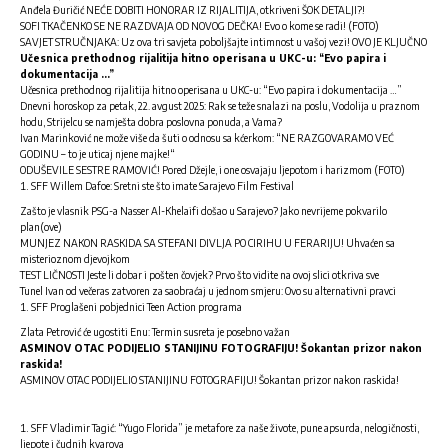
Anđela Đuričić NEĆE DOBITI HONORAR IZ RIJALITIJA, otkriveni ŠOK DETALJI?!
SOFI TKAČENKO SE NE RAZDVAJA OD NOVOG DEČKA! Evo o kome se radi! (FOTO)
SAVJET STRUČNJAKA: Uz ova tri savjeta poboljšajte intimnost u vašoj vezi! OVO JE KLJUČNO
Učesnica prethodnog rijalitija hitno operisana u UKC-u: “Evo papira i
dokumentacija …”
Učesnica prethodnog rijalitija hitno operisana u UKC-u: “Evo papira i dokumentacija …”
Dnevni horoskop za petak, 22. avgust 2025: Rak se teže snalazi na poslu, Vodolija u praznom
hodu, Strijelcu se namješta dobra poslovna ponuda, a Vama?
Ivan Marinković ne može više da šuti o odnosu sa kćerkom: “NE RAZGOVARAMO VEĆ
GODINU – to je uticaj njene majke!“
ODUŠEVILE SESTRE RAMOVIĆ! Pored Džejle, i one osvajaju ljepotom i harizmom (FOTO)
SFF Willem Dafoe: Sretni ste što imate Sarajevo Film Festival
Zašto je vlasnik PSG-a Nasser Al-Khelaifi došao u Sarajevo? Jako nevrijeme pokvarilo
plan(ove)
MUNJEZ NAKON RASKIDA SA STEFANI DIVLJA PO CIRIHU U FERARIJU! Uhvaćen sa
misterioznom djevojkom
TEST LIČNOSTI Jeste li dobar i pošten čovjek? Prvo što vidite na ovoj slici otkriva sve
Tunel Ivan od večeras zatvoren za saobraćaj u jednom smjeru: Ovo su alternativni pravci
SFF Proglašeni pobjednici Teen Action programa
Zlata Petrović će ugostiti Enu: Termin susreta je posebno važan
ASMINOV OTAC PODIJELIO STANIJINU FOTOGRAFIJU! Šokantan prizor nakon
raskida!
ASMINOV OTAC PODIJELIO STANIJINU FOTOGRAFIJU! Šokantan prizor nakon raskida!
SFF Vladimir Tagić: “Yugo Florida” je metafore za naše živote, pune apsurda, nelogičnosti,
ljepote i čudnih kvarova