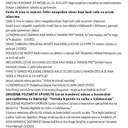
DNEVNI HOROSKOP ZA NEDJELJU, 24. AVGUST! Vage uspješne u saradnji sa inostranstvom,
Ovnovi u žestokom sukobu sa partnerom
Često ih nisu ni svjesni: Četiri neugodne stvari koje ljudi rade na prvim
izlascima
Često ih nisu ni svjesni: Četiri neugodne stvari koje ljudi rade na prvim izlascima
Kupili kuću i otpočeli zajednički život! Ovo su novi detalji o Aleksandri i Milovanu, poznati
par sada spomenuo i djecu!
UZNEMIRUJUĆI SNIMAK ANE NIKOLIĆ NAKON PRE*IJANJA: Kr*ava majica, mo*re noge,
ra*e po glavi… (VIDEO)
IMAM ZABRANU PRILASKA 48 SATI! Rale EKSKLUZIVNO ZA HYPE TV nakon izlaska iz
policije! (VIDEO)
DOGODILO SE NEŠTO! Raskrinkani svi detalji iz odnosa Sofi Tkačenko i Mateje Matijevića, ovo
su krili od svih!
MEGAEKSKLUZIVA: EVO KAKO IZGLEDA ANA NIKOLIĆ NAKON PRE*IJANJA! Ovo je
trenutak izlaska iz policijske stanice!
HYPE TV ISPRED POLICIJSKE STANICE! RALE ĆE DATI IZJAVU NAKON ŠTO GA JE ANA
NIKOLIĆ PRIJAVILA ZA NA*ILJE!
Janjuš objavio njenu poruku: “Volim te više od najvišeg”
UZNEMIRUJUĆE! Posljednja objava Ane Nikolić SLAMA SRCE! (FOTO)
Sita Ahmić završila sa njom: Više nismo drugarice – može sa kim hoće da se druži”
DRUŽENJE POZNATIH SPORISTA Goran Ivanišević uživao u bosanskim
specijalitetima na Baščaršiji: “Teniska legenda na ručku u Galatasaraju”
DRUŽENJE POZNATIH SPORISTA Goran Ivanišević uživao u bosanskim specijalitetima na
Baščaršiji: “Teniska legenda na ručku u Galatasaraju”
Vlasnica restorana otkrila šta nikada ne biste trebali naručiti za jelo: “To je leglo bakterija”
Gastoz ljubi ovu ljepoticu: Mnogi smatraju da je nije iskrena njegova veza sa Anđelom, ali…
SAŠA MIRKOVIĆ KOD BRICE! Opisao koliko su mu drage Sarajlije, a spomenuo je i Sarajevo
Film Festival! (VIDEO)