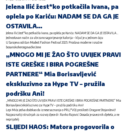
Jelena Ilić žest*ko potkačila Ivana, pa
oplela po Kariću: NADAM SE DA GA JE
OSTAVILA…
Jelena Ilić žest*ko potkačila Ivana, pa oplela po Kariću: NADAM SE DA GA JE OSTAVILA…
Jednostavan način za ubrzano sagorijevanje kalorija – ključ je u jednom čaju
U Sarajevu održan Modest Fashion Festival 2025: Proslava moderne i snažne
bosanskohercegovačke žene
„MNOGO MI JE ŽAO ŠTO UVIJEK PRAVI
ISTE GREŠKE I BIRA POGREŠNE
PARTNERE“ Mia Borisavljević
ekskluzivno za Hype TV – pružila
podršku Ani!
„MNOGO MI JE ŽAO ŠTO UVIJEK PRAVI ISTE GREŠKE I BIRA POGREŠNE PARTNERE“ Mia
Borisavljević ekskluzivno za Hype TV – pružila podršku Ani!
Lepi Mića jedva dočekao da iznese saznanja o PRLJ*VOJ prošlosti Dragane Stojančević!
Najpoznatiji stručnjak za razvoj djece dr. Ranko Rajović: Dosada je saveznik djeteta, a ne
neprijatelj
SLIJEDI HAOS: Matora progovorila o