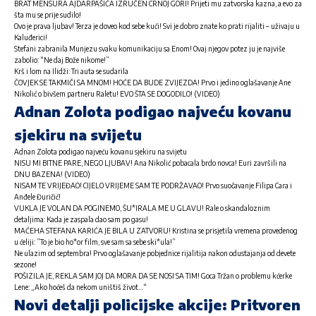
BRAT MENSURA AJDARPAŠIĆA IZRUČEN CRNOJ GORI! Prijeti mu zatvorska kazna, a evo za
šta mu se prije sudilo!
Ovo je prava ljubav! Terza je doveo kod sebe kući! Svi je dobro znate ko prati rijaliti – uživaju u
Kaluđerici!
Stefani zabranila Munjezu svaku komunikaciju sa Enom! Ovaj njegov potez ju je najviše
zabolio: “Ne daj Bože nikome!”
Krš i lom na Ilidži: Tri auta se sudarila
ČOVJEK SE TAKMIČI SA MNOM! HOĆE DA BUDE ZVIJEZDA! Prvo i jedino oglašavanje Ane
Nikolić o bivšem partneru Raletu! EVO ŠTA SE DOGODILO! (VIDEO)
Adnan Zolota podigao najveću kovanu
sjekiru na svijetu
Adnan Zolota podigao najveću kovanu sjekiru na svijetu
NISU MI BITNE PARE, NEGO LJUBAV! Ana Nikolić pobacala brdo novca! Euri završili na
DNU BAZENA! (VIDEO)
NISAM TE VRIJEĐAO! CIJELO VRIJEME SAM TE PODRŽAVAO! Prvo suočavanje Filipa Cara i
Anđele Đuričić!
VUKLA JE VOLAN DA POGINEMO, ŠU*IRALA ME U GLAVU! Rale o skandaloznim
detaljima: Kada je zaspala dao sam po gasu!
MAĆEHA STEFANA KARIĆA JE BILA U ZATVORU! Kristina se prisjetila vremena provedenog
u ćeliji: ”To je bio ho*or film, sve sam sa sebe ski*ula!”
Ne ulazim od septembra! Prvo oglašavanje pobjednice rijalitija nakon odustajanja od devete
sezone!
POŠIZILA JE, REKLA SAM JOJ DA MORA DA SE NOSI SA TIM! Goca Tržan o problemu kćerke
Lene: „Ako hoćeš da nekom uništiš život…“
Novi detalji policijske akcije: Pritvoren