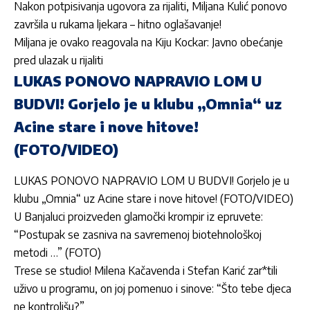
Nakon potpisivanja ugovora za rijaliti, Miljana Kulić ponovo
završila u rukama ljekara – hitno oglašavanje!
Miljana je ovako reagovala na Kiju Kockar: Javno obećanje
pred ulazak u rijaliti
LUKAS PONOVO NAPRAVIO LOM U
BUDVI! Gorjelo je u klubu „Omnia“ uz
Acine stare i nove hitove!
(FOTO/VIDEO)
LUKAS PONOVO NAPRAVIO LOM U BUDVI! Gorjelo je u
klubu „Omnia“ uz Acine stare i nove hitove! (FOTO/VIDEO)
U Banjaluci proizveden glamočki krompir iz epruvete:
“Postupak se zasniva na savremenoj biotehnološkoj
metodi …” (FOTO)
Trese se studio! Milena Kačavenda i Stefan Karić zar*tili
uživo u programu, on joj pomenuo i sinove: “Što tebe djeca
ne kontrolišu?”