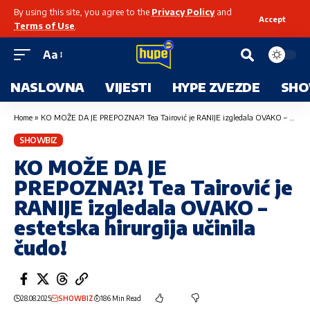
By using this site, you agree to the
Privacy Policy
and
Accept
Terms of Use
.
Aa
NASLOVNA
VIJESTI
HYPE ZVEZDE
SHO
Home
»
KO MOŽE DA JE PREPOZNA?! Tea Tairović je RANIJE izgledala OVAKO – estetska hirurgija učinila čudo!
SHOWBIZ
KO MOŽE DA JE
PREPOZNA?! Tea Tairović je
RANIJE izgledala OVAKO –
estetska hirurgija učinila
čudo!
28.08.2025
SHOWBIZ
186 Min Read