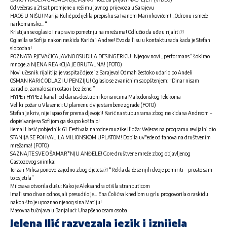
Od večeras u 21 sat promjene u režimu javnog prijevoza u Sarajevu
HAOS U NIŠU! Marija Kulić podijelila prepisku sa Ivanom Marinkovićem! „Odronu i smeće
narkomansko…“
Kristijan se oglasio i napravio pometnju na mrežama! Odlučio da uđe u rijaliti?!
Oglasila se Sofija nakon raskida Karića i Andree! Evo da li su u kontaktu sada kada je Stefan
slobodan!
POZNATA PJEVAČICA JAVNO OSUDILA DESINGERICU! Njegov novi „performans“ šokirao
mnoge, a NJENA REAKCIJA JE BRUTALNA! (FOTO)
Novi učesnik rijalitija je vaspitač djece iz Sarajeva! Odmah žestoko udario po Anđeli
OSMAN KARIĆ ODLAZI U PENZIJU! Oglasio se zvaničnim saopštenjem: “Dinar nisam
zaradio, zamalo sam ostao i bez žene!”
HYPE i HYPE 2 kanali od danas dostupni korisnicima Makedonskog Telekoma
Veliki požar u Vlasenici: U plamenu dvije stambene zgrade (FOTO)
Stefan je kriv, nije ispao fer prema djevojci! Karić na stubu srama zbog raskida sa Andreom –
dopisivanje sa Sofijom ga skupo koštalo!
Kemal Hasić pobjednik 61. Festivala narodne muzike Ilidža: Večeras na programu revijalni dio
STANIJA SE POHVALILA MILIONSKOM UPLATOM! Dobila uv*ede od fanova na društvenim
mrežama! (FOTO)
SAZNAJTE SVE O ŠAMAR*NJU ANĐELE! Gore društvene mreže zbog objavljenog
Gastozovog snimka!
Terza i Milica ponovo zajedno zbog djeteta?! “Rekla da će se njih dvoje pomiriti – prosto sam
to osjetila”
Milosava otvorila dušu: Kako je Aleksandra otišla stranputicom
Imali smo divan odnos, ali presudilo je… Ena Čolić sa knedlom u grlu progovorila o raskidu
nakon što je upoznao njenog sina Matiju!
Masovna tučnjava u Banjaluci: Uhapšeno osam osoba
Jelena Ilić razvezala jezik i iznijela