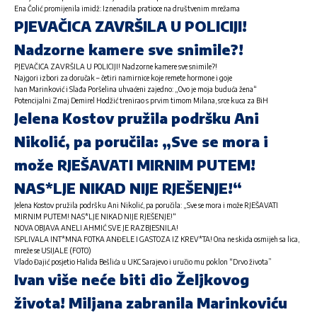
Ena Čolić promijenila imidž: Iznenadila pratioce na društvenim mrežama
PJEVAČICA ZAVRŠILA U POLICIJI!
Nadzorne kamere sve snimile?!
PJEVAČICA ZAVRŠILA U POLICIJI! Nadzorne kamere sve snimile?!
Najgori izbori za doručak – četiri namirnice koje remete hormone i goje
Ivan Marinković i Slađa Poršelina uhvaćeni zajedno: „Ovo je moja buduća žena“
Potencijalni Zmaj Demirel Hodžić trenirao s prvim timom Milana, srce kuca za BiH
Jelena Kostov pružila podršku Ani
Nikolić, pa poručila: „Sve se mora i
može RJEŠAVATI MIRNIM PUTEM!
NAS*LJE NIKAD NIJE RJEŠENJE!“
Jelena Kostov pružila podršku Ani Nikolić, pa poručila: „Sve se mora i može RJEŠAVATI
MIRNIM PUTEM! NAS*LJE NIKAD NIJE RJEŠENJE!“
NOVA OBJAVA ANELI AHMIĆ SVE JE RAZBJESNILA!
ISPLIVALA INT*MNA FOTKA ANĐELE I GASTOZA IZ KREV*TA! Ona ne skida osmijeh sa lica,
mreže se USIJALE (FOTO)
Vlado Đajić posjetio Halida Bešlića u UKC Sarajevo i uručio mu poklon “Drvo života”
Ivan više neće biti dio Željkovog
života! Miljana zabranila Marinkoviću