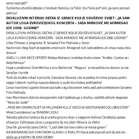
samo naprijed!“
Tužilaštvo utvrdilo detalje iz Smoluće: Komšiju za*obili, bru*alno pre*ukli, pa sami pozvali
policiju!
EKSKLUZIVNI INTERVJU DEČKA IZ SJENICE KOJI JE ODUŠEVIO SVIJET: „JA SAM
AUTOR LOGA EVROVIZIJSKOG KONCERTA – SAŠA MIRKOVIĆ ME AFIRMISAO
JOŠ 2008. GODINE!“
EKSKLUZIVNI INTERVJU DEČKA IZ SJENICE KOJI JE ODUŠEVIO SVIJET: „JA SAM AUTOR
LOGA EVROVIZIJSKOG KONCERTA – SAŠA MIRKOVIĆ ME AFIRMISAO JOŠ 2008. GODINE!“
Izbor filmova iz programa 31. Sarajevo Film Festivala u Zenici
Namirnice zbog kojih se osjećate umornijim: Mnoge od njih rado jedemo, ali imaju svoju lošu
stranu!
ANELI I LUKA NEĆE OPSTATI! Mateja Matijević izrešetao bivše cimere: “Anđela i Gastoz se i
dalje foliraju!”
Hype u prodavnici Dine Merlina u srcu Baščaršije: “Magaza” je nezaobilazna stanica za sve
Sarajlije i turiste
Tvrdi da Anđela nikad nije tužila Zvezdana Slavnića i da ne postoji krivična prijava protiv
njega! Učesnik rijalitija najavio dokaze iz suda! Đuričićeva preblijedila!
Goran Ivanišević ugostio brojne poznate u egzibicionom meču pod pokroviteljstvom Sarajevo
Film Festivala
Ivan Marinković doživio nezapamćeni šok! Sačekala ga u studiju, voditelj odmah reagovao:
“Mora da izađe!”
„PRIJE BIH SNIMIO DUET SA MILJANOM KULIĆ NEGO SA KRISTIJANOM GOLUBOVIĆEM!“
Mišel Gvozdenović na TANKOM LEDU!
Taksista optužio Gastoza da je uradio groznu stvar u njegovim kolima! Do detalja opisao
situaciju! Zahtijevao uživo u programu da mu plati 150 eura za štetu!
Diva bh. glumišta Jasna Diklić: “Ljudi žele čuti ono o čemu se manje govori”
RASKRINKANO SVE O MIĆINOM ULASKU U RIJALITI! Ovo je pokušao od svih da sakrije –
odala ga je NJEMU BLISKA OSOBA!