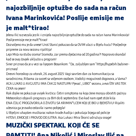
najozbiljnije optužbe do sada na račun
Ivana Marinkovića! Poslije emisije me
je malt*tirao!
Jelena Ilić razvezala jezik i iznijela najozbiljnije optužbe do sada na račun Ivana Marinkovića!
Poslije emisije me je malt*tirao!
Dozvoljeno mu je da unese! Uroš Stanić pokazao da sa OVIM ulazi u Bijelu kuću? Posljednje
pripreme za novu sezonu rijalitija!
Lepi Mića na stubu srama! Sramota, zar prema dječacima od 20 godina?! Napravio skandal
kad se ovaj čovjek uključio u program!
Siner priznao da je u vezi sa lijepom Bosankom: “Da, zaljubljen sam”https://hypebih.ba/siner-
priznao/
Dnevni horoskop za utorak, 26. avgust 2025: Vagi savršen dan za komunikaciju sa
saradnicima, Ribama za susret sa voljenom osobom, Vodoliji mogućnost dogovora, a Vama?
ACA LUKAS U AVGUSTU IMA ČAK 22 NASTUPA! Pjevač „UBIO“ sezonu, a evo ŠTA VAS TEK
ČEKA na jesen!
Rak dojke ne pokazuje uvijek kvržicu: Četiri simptoma na koja žene moraju obratiti pažnju
Meteorolozi objavili prognozu za BiH do 8. septembra: Evo kad nam opet stiže kiša
ENA ČOLIĆ PROGOVORILA O ŽIVOTU SA KRIMIN*LCEM KOJI JE BIO U BJEKSTVU! Rijaliti
učesnica ga je ovako ostavila i samo pobjegla!
U Bijeljini uhapšen muškarac nakon krađe Audija i pokušaja bijega od policije
HITOVI, EMOCIJE I PROVOD DO JUTRA: Aca Lukas i Mira Škorić udružuju snage!
MUZIČKI SPEKTAKL KOJI ĆE SE
PAMTITI! Ana Nikolić i Miroslav Ilić na