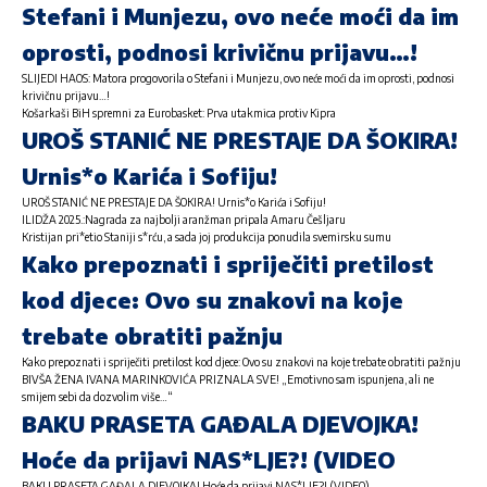
Stefani i Munjezu, ovo neće moći da im
oprosti, podnosi krivičnu prijavu…!
SLIJEDI HAOS: Matora progovorila o Stefani i Munjezu, ovo neće moći da im oprosti, podnosi
krivičnu prijavu…!
Košarkaši BiH spremni za Eurobasket: Prva utakmica protiv Kipra
UROŠ STANIĆ NE PRESTAJE DA ŠOKIRA!
Urnis*o Karića i Sofiju!
UROŠ STANIĆ NE PRESTAJE DA ŠOKIRA! Urnis*o Karića i Sofiju!
ILIDŽA 2025.:Nagrada za najbolji aranžman pripala Amaru Češljaru
Kristijan pri*etio Staniji s*rću, a sada joj produkcija ponudila svemirsku sumu
Kako prepoznati i spriječiti pretilost
kod djece: Ovo su znakovi na koje
trebate obratiti pažnju
Kako prepoznati i spriječiti pretilost kod djece: Ovo su znakovi na koje trebate obratiti pažnju
BIVŠA ŽENA IVANA MARINKOVIĆA PRIZNALA SVE! „Emotivno sam ispunjena, ali ne
smijem sebi da dozvolim više…“
BAKU PRASETA GAĐALA DJEVOJKA!
Hoće da prijavi NAS*LJE?! (VIDEO
BAKU PRASETA GAĐALA DJEVOJKA! Hoće da prijavi NAS*LJE?! (VIDEO)