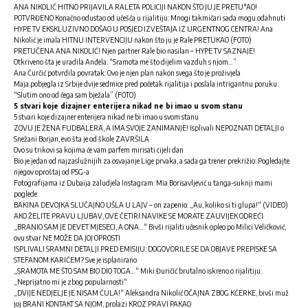
ANA NIKOLIĆ HITNO PRIJAVILA RALETA POLICIJI NAKON ŠTO JU JE PRETU*AO!
POTVRĐENO Konačno odustao od učešća u rijalitiju: Mnogi takmičari sada mogu odahnuti
HYPE TV EKSKLUZIVNO DOŠAO U POSJED IZVEŠTAJA IZ URGENTNOG CENTRA! Ana
Nikolić je imala HITNU INTERVENCIJU nakon što ju je Rale PRETUKAO (FOTO)
PRETUČENA ANA NIKOLIĆ! Njen partner Rale bio nasilan – HYPE TV SAZNAJE!
Otkriveno šta je uradila Anđela: “Sramota me što dijelim vazduh s njom…”
Ana Ćurčić potvrdila povratak: Ovo je njen plan nakon svega što je proživjela
Maja pobjegla iz Srbije dvije sedmice pred početak rijalitija i poslala intrigantnu poruku:
“Slutim ono od čega sam bježala” (FOTO)
5 stvari koje dizajner enterijera nikad ne bi imao u svom stanu
5 stvari koje dizajner enterijera nikad ne bi imao u svom stanu
ZOVU JE ŽENA FUDBALERA, A IMA SVOJE ZANIMANJE! Isplivali NEPOZNATI DETALJI o
Snežani Borjan, evo šta je od škole ZAVRŠILA
Ovo su trikovi sa kojima će vam parfem mirisati cijeli dan
Bio je jedan od najzaslužnijih za osvajanje Lige prvaka, a sada ga trener prekrižio: Pogledajte
njegov oproštaj od PSG-a
Fotografijama iz Dubaija zaludjela Instagram: Mia Borisavljević u tanga-suknji mami
poglede
BAKINA DEVOJKA SLUČAJNO UŠLA U LAJV – on zapenio: „Au, koliko si ti glupa!“ (VIDEO)
AKO ŽELITE PRAVU LJUBAV, OVE ČETIRI NAVIKE SE MORATE ZAUVIJEK ODREĆI
„BRANIO SAM JE DEVET MJESECI, A ONA…“ Bivši rijaliti učesnik opleo po Milici Veličković,
ovu stvar NE MOŽE DA JOJ OPROSTI
ISPLIVALI SRAMNI DETALJI PRED EMISIJU: DOGOVORILE SE DA OBJAVE PREPISKE SA
STEFANOM KARIĆEM? Sve je isplanirano
„SRAMOTA ME ŠTO SAM BIO DIO TOGA…“ Miki Đuričić brutalno iskreno o rijalitiju:
„Neprijatno mi je zbog popularnosti“
„DVIJE NEDJELJE JE NISAM ČULA!“ Aleksandra Nikolić OČAJNA ZBOG KĆERKE, bivši muž
joj BRANI KONTAKT SA NJOM, prolazi KROZ PRAVI PAKAO