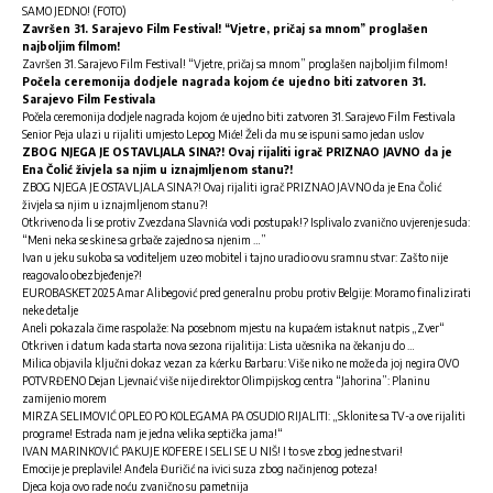
SAMO JEDNO! (FOTO)
Završen 31. Sarajevo Film Festival! “Vjetre, pričaj sa mnom” proglašen
najboljim filmom!
Završen 31. Sarajevo Film Festival! “Vjetre, pričaj sa mnom” proglašen najboljim filmom!
Počela ceremonija dodjele nagrada kojom će ujedno biti zatvoren 31.
Sarajevo Film Festivala
Počela ceremonija dodjele nagrada kojom će ujedno biti zatvoren 31. Sarajevo Film Festivala
Senior Peja ulazi u rijaliti umjesto Lepog Miće! Želi da mu se ispuni samo jedan uslov
ZBOG NJEGA JE OSTAVLJALA SINA?! Ovaj rijaliti igrač PRIZNAO JAVNO da je
Ena Čolić živjela sa njim u iznajmljenom stanu?!
ZBOG NJEGA JE OSTAVLJALA SINA?! Ovaj rijaliti igrač PRIZNAO JAVNO da je Ena Čolić
živjela sa njim u iznajmljenom stanu?!
Otkriveno da li se protiv Zvezdana Slavnića vodi postupak!? Isplivalo zvanično uvjerenje suda:
“Meni neka se skine sa grbače zajedno sa njenim …”
Ivan u jeku sukoba sa voditeljem uzeo mobitel i tajno uradio ovu sramnu stvar: Zašto nije
reagovalo obezbjeđenje?!
EUROBASKET 2025 Amar Alibegović pred generalnu probu protiv Belgije: Moramo finalizirati
neke detalje
Aneli pokazala čime raspolaže: Na posebnom
mjestu
n
a kupaćem
istaknut natpis „Zver“
Otkriven i datum kada starta nova sezona rijalitija: Lista učesnika na čekanju do …
Milica objavila ključni dokaz vezan za kćerku Barbaru: Više niko ne može da joj negira OVO
POTVRĐENO Dejan Ljevnaić više nije direktor Olimpijskog centra “Jahorina”: Planinu
zamijenio morem
MIRZA SELIMOVIĆ OPLEO PO KOLEGAMA PA OSUDIO RIJALITI: „Sklonite sa TV-a ove rijaliti
programe! Estrada nam je jedna velika septička jama!“
IVAN MARINKOVIĆ PAKUJE KOFERE I SELI SE U NIŠ! I to sve zbog jedne stvari!
Emocije je preplavile! Anđela Đuričić na ivici suza zbog načinjenog poteza!
Djeca koja ovo rade noću zvanično su pametnija