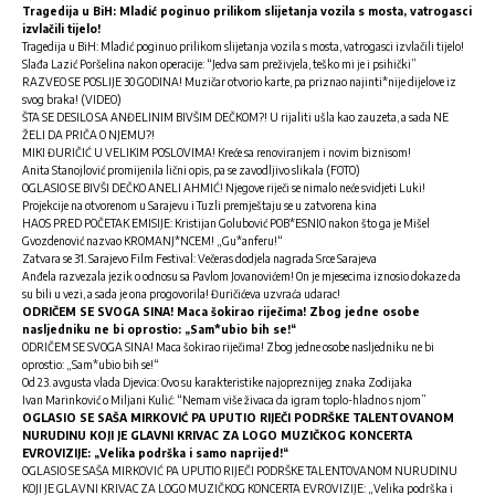
Tragedija u BiH: Mladić poginuo prilikom slijetanja vozila s mosta, vatrogasci
izvlačili tijelo!
Tragedija u BiH: Mladić poginuo prilikom slijetanja vozila s mosta, vatrogasci izvlačili tijelo!
Slađa Lazić Poršelina nakon operacije: “Jedva sam preživjela, teško mi je i psihički”
RAZVEO SE POSLIJE 30 GODINA! Muzičar otvorio karte, pa priznao najinti*nije dijelove iz
svog braka! (VIDEO)
ŠTA SE DESILO SA ANĐELINIM BIVŠIM DEČKOM?! U rijaliti ušla kao zauzeta, a sada NE
ŽELI DA PRIČA O NJEMU?!
MIKI ĐURIČIĆ U VELIKIM POSLOVIMA! Kreće sa renoviranjem i novim biznisom!
Anita Stanojlović promijenila lični opis, pa se zavodljivo slikala (FOTO)
OGLASIO SE BIVŠI DEČKO ANELI AHMIĆ! Njegove riječi se nimalo neće svidjeti Luki!
Projekcije na otvorenom u Sarajevu i Tuzli premještaju se u zatvorena kina
HAOS PRED POČETAK EMISIJE: Kristijan Golubović POB*ESNIO nakon što ga je Mišel
Gvozdenović nazvao KROMANJ*NCEM! „Gu*anferu!“
Zatvara se 31. Sarajevo Film Festival: Večeras dodjela nagrada Srce Sarajeva
Anđela razvezala jezik o odnosu sa Pavlom Jovanovićem! On je mjesecima iznosio dokaze da
su bili u vezi, a sada je ona progovorila! Đuričićeva uzvraća udarac!
ODRIČEM SE SVOGA SINA! Maca šokirao riječima! Zbog jedne osobe
nasljedniku ne bi oprostio: „Sam*ubio bih se!“
ODRIČEM SE SVOGA SINA! Maca šokirao riječima! Zbog jedne osobe nasljedniku ne bi
oprostio: „Sam*ubio bih se!“
Od 23. avgusta vlada Djevica: Ovo su karakteristike najopreznijeg znaka Zodijaka
Ivan Marinković o Miljani Kulić: “Nemam više živaca da igram toplo-hladno s njom”
OGLASIO SE SAŠA MIRKOVIĆ PA UPUTIO RIJEČI PODRŠKE TALENTOVANOM
NURUDINU KOJI JE GLAVNI KRIVAC ZA LOGO MUZIČKOG KONCERTA
EVROVIZIJE: „Velika podrška i samo naprijed!“
OGLASIO SE SAŠA MIRKOVIĆ PA UPUTIO RIJEČI PODRŠKE TALENTOVANOM NURUDINU
KOJI JE GLAVNI KRIVAC ZA LOGO MUZIČKOG KONCERTA EVROVIZIJE: „Velika podrška i