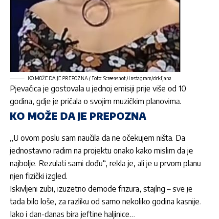
KO MOŽE DA JE PREPOZNA / Foto: Screenshot / Instagram/drkljana
Pjevačica je gostovala u jednoj emisiji prije više od 10
godina, gdje je pričala o svojim muzičkim planovima.
KO MOŽE DA JE PREPOZNA
„U ovom poslu sam naučila da ne očekujem ništa. Da
jednostavno radim na projektu onako kako mislim da je
najbolje. Rezulati sami dođu“, rekla je, ali je u prvom planu
njen fizički izgled.
Iskivljeni zubi, izuzetno demode frizura, stajlng – sve je
tada bilo loše, za razliku od samo nekoliko godina kasnije.
Iako i dan-danas bira jeftine haljinice…