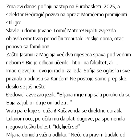
Zmajevi danas počinju nastup na Eurobasketu 2025, a
selektor Bećiragić poziva na oprez: Moraćemo promijeniti
stil igre
Slavlje u domu Jovane Tomić Matore! Rijaliti zvijezda
objavila emotivan porodični trenutak: Poslije doma, otac
ponovo sa familijom!
Zašto Jasmin iz Maglaja već dva mjeseca spava pod vedrim
nebom?! Bio je odličan učenik – htio i na fakultet, ali …
Imao djevojku i ovo joj radio iza leđa! Sofija se oglasila i sve
priznala o odnosu sa Karićem! Ne postoje samo prepiske,
desilo se još nešto!
Đedović razvezao jezik: “Biljana mi je napisala poruku da se
Baja zaljubio i da je on lud za …”
Vrati pare koje si dužan! Kačavenda se direktno obratila
Lukinom ocu, poručila mu da plati dugove, pa spomenula
njegovu tešku bolest: “Idi, liječi se!”
Miljana donijela važnu odluku: “Neću da pravim budalu od