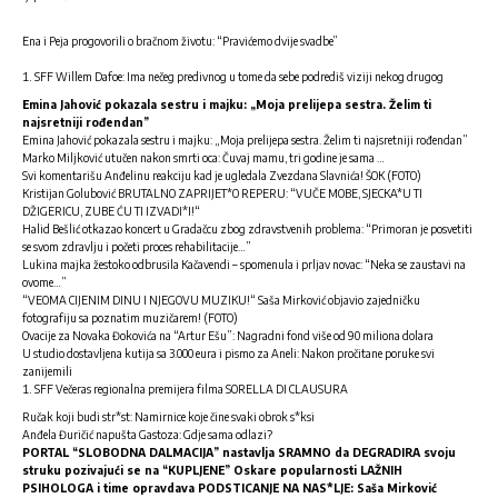
Ena i Peja progovorili o bračnom životu: “Pravićemo dvije svadbe”
SFF Willem Dafoe: Ima nečeg predivnog u tome da sebe podrediš viziji nekog drugog
Emina Jahović pokazala sestru i majku: „Moja prelijepa sestra. Želim ti
najsretniji rođendan”
Emina Jahović pokazala sestru i majku: „Moja prelijepa sestra. Želim ti najsretniji rođendan”
Marko Miljković utučen nakon smrti oca: Čuvaj mamu, tri godine je sama …
Svi komentarišu Anđelinu reakciju kad je ugledala Zvezdana Slavnića! ŠOK (FOTO)
Kristijan Golubović BRUTALNO ZAPRIJET*O REPERU: “VUČE MOBE, SJECKA*U TI
DŽIGERICU, ZUBE ĆU TI IZVADI*I!“
Halid Bešlić otkazao koncert u Gradačcu zbog zdravstvenih problema: “Primoran je posvetiti
se svom zdravlju i početi proces rehabilitacije…”
Lukina majka žestoko odbrusila Kačavendi – spomenula i prljav novac: “Neka se zaustavi na
ovome…”
“VEOMA CIJENIM DINU I NJEGOVU MUZIKU!“ Saša Mirković objavio zajedničku
fotografiju sa poznatim muzičarem! (FOTO)
Ovacije za Novaka Đokovića na “Artur Ešu”: Nagradni fond više od 90 miliona dolara
U studio dostavljena kutija sa 3.000 eura i pismo za Aneli: Nakon pročitane poruke svi
zanijemili
SFF Večeras regionalna premijera filma SORELLA DI CLAUSURA
Ručak koji budi str*st: Namirnice koje čine svaki obrok s*ksi
Anđela Đuričić napušta Gastoza: Gdje sama odlazi?
PORTAL “SLOBODNA DALMACIJA” nastavlja SRAMNO da DEGRADIRA svoju
struku pozivajući se na “KUPLJENE” Oskare popularnosti LAŽNIH
PSIHOLOGA i time opravdava PODSTICANJE NA NAS*LJE: Saša Mirković