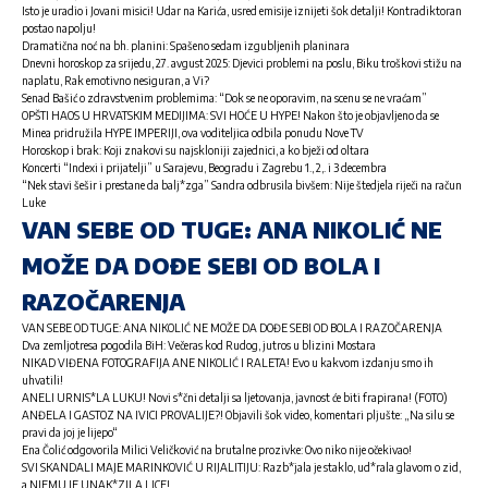
Isto je uradio i Jovani misici! Udar na Karića, usred emisije iznijeti šok detalji! Kontradiktoran
postao napolju!
Dramatična noć na bh. planini: Spašeno sedam izgubljenih planinara
Dnevni horoskop za srijedu, 27. avgust 2025: Djevici problemi na poslu, Biku troškovi stižu na
naplatu, Rak emotivno nesiguran, a Vi?
Senad Bašić o zdravstvenim problemima: “Dok se ne oporavim, na scenu se ne vraćam”
OPŠTI HAOS U HRVATSKIM MEDIJIMA: SVI HOĆE U HYPE! Nakon što je objavljeno da se
Minea pridružila HYPE IMPERIJI, ova voditeljica odbila ponudu Nove TV
Horoskop i brak: Koji znakovi su najskloniji zajednici, a ko bježi od oltara
Koncerti “Indexi i prijatelji” u Sarajevu, Beogradu i Zagrebu 1., 2,. i 3 decembra
“Nek stavi šešir i prestane da balj*zga” Sandra odbrusila bivšem: Nije štedjela riječi na račun
Luke
VAN SEBE OD TUGE: ANA NIKOLIĆ NE
MOŽE DA DOĐE SEBI OD BOLA I
RAZOČARENJA
VAN SEBE OD TUGE: ANA NIKOLIĆ NE MOŽE DA DOĐE SEBI OD BOLA I RAZOČARENJA
Dva zemljotresa pogodila BiH: Večeras kod Rudog, jutros u blizini Mostara
NIKAD VIĐENA FOTOGRAFIJA ANE NIKOLIĆ I RALETA! Evo u kakvom izdanju smo ih
uhvatili!
ANELI URNIS*LA LUKU! Novi s*čni detalji sa ljetovanja, javnost će biti frapirana! (FOTO)
ANĐELA I GASTOZ NA IVICI PROVALIJE?! Objavili šok video, komentari pljušte: „Na silu se
pravi da joj je lijepo“
Ena Čolić odgovorila Milici Veličković na brutalne prozivke: Ovo niko nije očekivao!
SVI SKANDALI MAJE MARINKOVIĆ U RIJALITIJU: Razb*jala je staklo, ud*rala glavom o zid,
a NJEMU JE UNAK*ZILA LICE!