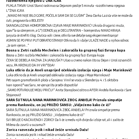
razotkrivena njegova L*ŽNA IGRA
PUKLA TIKVA! Uroš Stanić raskinuo sa Dejanom poslije 5 minuta -razotkrivena njegova
L*ŽNA IGRA
„NIKAD MI NIJE BILO GORE, POČELA SAM DA SE GUŠIM“ Žena Darka Lazića više ne može da
ćuti, progovorila o BOLESTI!
SKANDALOZNA HOMOFOBIČNA IZJAVA MAJE MARINKOVIĆ! Ukrala drugarici muža,
spav*la sa oženjenim, a G*J ODNOS joj je DEGUTANTAN – licemjerstvu NIKAD KRAJA
Janjuša će strefiti šlog: Dušica voli i žene, otkrila sve detalje svog eksperimentisanja!
ASMIN SE PO PRVI PUT OBRATIO STANIJI! Otkrio da li i dalje ULAŽE NADE u njihov odnos:
„Ja sam vjeran…“
Bosna u Zetri razbila Mechelen i zakoračila ka grupnoj fazi Evropa kupa
Bosna u Zetri razbila Mechelen i zakoračila ka grupnoj fazi Evropa kupa
ČEKA SE DEBELA KAZNA ZA JANJUŠA?! Ušao u crveno nakon što su Dejan i Uroš ozvaničili
vezu, PA KRENUO DA IH VRI*EĐA!
Luka otkrio da je Aneli unaprijed očekivala izolaciju njega i Maje Marinković!
Luka otkrio da je Aneli unaprijed očekivala izolaciju njega i Maje Marinković!
Peti sajam gramofonskih ploča u Sarajevu: Vinil se vraća u Skenderiju 4. i 5. oktobra
Ivan isponiž*vao Saru, ne vjeruje šta je sebi dopustila!
„SAMO POTVRĐUJE MOJU PRIČU!“ Anita Stanojlović oštro o AFERI Anđela Rankovića i Sare
Stojanović!
SARA ŠUTNULA IVANA MARINKOVIĆA ZBOG ANĐELA! Priznala simpatije
prema Rankoviću, on joj PRUŽIO ŠANSU: „Vidjećemo kako će ići“
SARA ŠUTNULA IVANA MARINKOVIĆA ZBOG ANĐELA! Priznala simpatije prema
Rankoviću, on joj PRUŽIO ŠANSU: „Vidjećemo kako će ići“
SVI BRUJE O KAČAVENDI I ZORICI! Da li će između njih dvije da izbije rat, ali i zašto će
Milena da završi u suzama?!
Zorica razvezala jezik i nikad žešće urnisala Daču!
Zorica razvezala jezik i nikad žešće urnisala Daču!