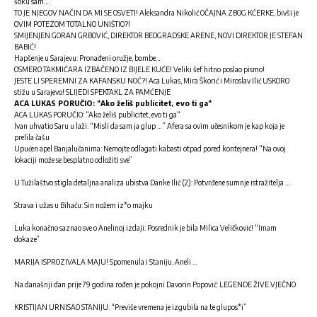
šoku sam….“
TO JE NJEGOV NAČIN DA MI SE OSVETI! Aleksandra Nikolić OČAJNA ZBOG KĆERKE, bivši je
OVIM POTEZOM TOTALNO UNIŠTIO?!
SMIJENJEN GORAN GRBOVIĆ, DIREKTOR BEOGRADSKE ARENE, NOVI DIREKTOR JE STEFAN
BABIĆ!
Hapšenje u Sarajevu: Pronađeni oružje, bombe…
OSMERO TAKMIČARA IZBAČENO IZ BIJELE KUĆE! Veliki šef hitno poslao pismo!
JESTE LI SPEREMNI ZA KAFANSKU NOĆ?! Aca Lukas, Mira Škorić i Miroslav Ilić USKORO
stižu u Sarajevo! SLIJEDI SPEKTAKL ZA PAMĆENJE
ACA LUKAS PORUČIO: “Ako želiš publicitet, evo ti ga“
ACA LUKAS PORUČIO: “Ako želiš publicitet, evo ti ga“
Ivan uhvatio Saru u laži: “Misli da sam ja glup …” Afera sa ovim učesnikom je kap koja je
prelila čašu
Upućen apel Banjalučanima: Nemojte odlagati kabasti otpad pored kontejnera! “Na ovoj
lokaciji može se besplatno odložiti sve”
U Tužilaštvo stigla detaljna analiza ubistva Danke Ilić (2): Potvrđene sumnje istražitelja …
Strava i užas u Bihaću: Sin nožem iz*o majku
Luka konačno saznao sve o Anelinoj izdaji: Posrednik je bila Milica Veličković! “Imam
dokaze”
MARIJA ISPROZIVALA MAJU! Spomenula i Staniju, Aneli …
Na današnji dan prije 79 godina rođen je pokojni Davorin Popović: LEGENDE ŽIVE VJEČNO
KRISTIJAN URNISAO STANIJU: “Previše vremena je izgubila na te glupos*i”