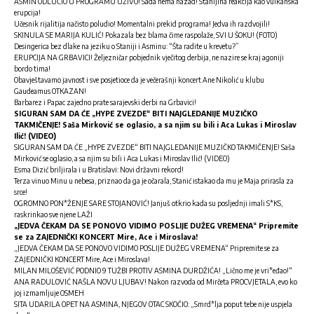
ASMIN ODLUČIO U PROGRAMU UŽIVO! Sada nema nazad! Stanijina reakcija kao vulkanska
erupcija!
Učesnik rijalitija načisto poludio! Momentalni prekid programa! Jedva ih razdvojili!
SKINULA SE MARIJA KULIĆ! Pokazala bez blama čime raspolaže, SVI U ŠOKU! (FOTO)
Desingerica bez dlake na jeziku o Staniji i Asminu: “Šta radite u krevetu?”
ERUPCIJA NA GRBAVICI! Željezničar pobjednik vječitog derbija, ne nazire se kraj agoniji
bordo tima!
Obavještavamo javnost i sve posjetioce da je večerašnji koncert Ane Nikolić u klubu
Gaudeamus OTKAZAN!
Barbarez i Papac zajedno prate sarajevski derbi na Grbavici!
SIGURAN SAM DA ĆE „HYPE ZVEZDE“ BITI NAJGLEDANIJE MUZIČKO
TAKMIČENJE! Saša Mirković se oglasio, a sa njim su bili i Aca Lukas i Miroslav
Ilić! (VIDEO)
SIGURAN SAM DA ĆE „HYPE ZVEZDE“ BITI NAJGLEDANIJE MUZIČKO TAKMIČENJE! Saša
Mirković se oglasio, a sa njim su bili i Aca Lukas i Miroslav Ilić! (VIDEO)
Esma Dizić briljirala i u Bratislavi: Novi državni rekord!
Terza vinuo Minu u nebesa, priznao da ga je očarala, Stanić istakao da mu je Maja prirasla za
srce!
OGROMNO PON*ŽENJE SARE STOJANOVIĆ! Janjuš otkrio kada su posljednji imali S*KS,
raskrinkao sve njene LAŽI
„JEDVA ČEKAM DA SE PONOVO VIDIMO POSLIJE DUŽEG VREMENA“ Pripremite
se za ZAJEDNIČKI KONCERT Mire, Ace i Miroslava!
„JEDVA ČEKAM DA SE PONOVO VIDIMO POSLIJE DUŽEG VREMENA“ Pripremite se za
ZAJEDNIČKI KONCERT Mire, Ace i Miroslava!
MILAN MILOŠEVIĆ PODNIO 9 TUŽBI PROTIV ASMINA DURDŽIĆA! „Lično me je vri*eđao!“
ANA RADULOVIĆ NAŠLA NOVU LJUBAV! Nakon razvoda od Mirčeta PROCVJETALA, evo ko
joj izmamljuje OSMEH
SITA UDARILA OPET NA ASMINA, NJEGOV OTAC SKOČIO: „Smrd*lja poput tebe nije uspjela