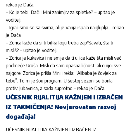
rekao je
Dača
.
– Ko je tebi,
Dači
i Mini zanimljiv za spletke? – upitao je
voditelj.
– Igrali smo se sa svima, ali je Vanja ispala najgluplja – rekao
je
Dača
.
– Zorica kaže da si ti biljka koju treba zap*šavati, šta ti
misliš? – upitao je voditelj.
– Zorica je kukavica i ne smije da ti u lice kaže šta misli već
podmeće Uroša. Misli da sam opasna ličnost, ali o njoj sve
najgore. Zorica je prišla Mini i rekla: ”Alibaba je čovjek za
tebe”. To mi je šou program. U šestoj sezoni se borila
protiv ljubavnica, a sada suprotno – rekao je
Dača
.
UČESNIK RIJALITIJA KAŽNJEN I IZBAČEN
IZ TAKMIČENJA! Nevjerovatan razvoj
događaja!
UČESNIK RIJALITIJA KAŽNJEN I IZBAČEN IZ