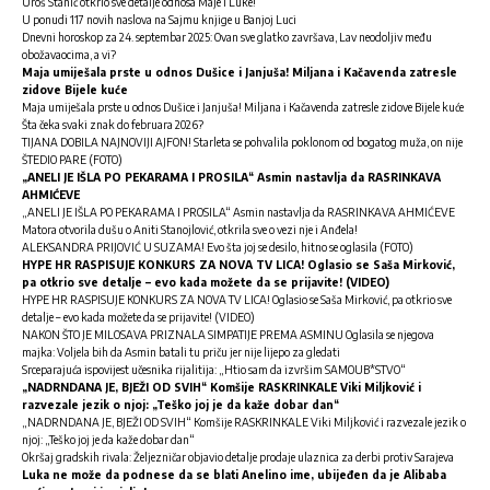
Uroš Stanić otkrio sve detalje odnosa Maje i Luke!
U ponudi 117 novih naslova na Sajmu knjige u Banjoj Luci
Dnevni horoskop za 24. septembar 2025: Ovan sve glatko završava, Lav neodoljiv među
obožavaocima, a vi?
Maja umiješala prste u odnos Dušice i Janjuša! Miljana i Kačavenda zatresle
zidove Bijele kuće
Maja umiješala prste u odnos Dušice i Janjuša! Miljana i Kačavenda zatresle zidove Bijele kuće
Šta čeka svaki znak do februara 2026?
TIJANA DOBILA NAJNOVIJI AJFON! Starleta se pohvalila poklonom od bogatog muža, on nije
ŠTEDIO PARE (FOTO)
„ANELI JE IŠLA PO PEKARAMA I PROSILA“ Asmin nastavlja da RASRINKAVA
AHMIĆEVE
„ANELI JE IŠLA PO PEKARAMA I PROSILA“ Asmin nastavlja da RASRINKAVA AHMIĆEVE
Matora otvorila dušu o Aniti Stanojlović, otkrila sve o vezi nje i Anđela!
ALEKSANDRA PRIJOVIĆ U SUZAMA! Evo šta joj se desilo, hitno se oglasila (FOTO)
HYPE HR RASPISUJE KONKURS ZA NOVA TV LICA! Oglasio se Saša Mirković,
pa otkrio sve detalje – evo kada možete da se prijavite! (VIDEO)
HYPE HR RASPISUJE KONKURS ZA NOVA TV LICA! Oglasio se Saša Mirković, pa otkrio sve
detalje – evo kada možete da se prijavite! (VIDEO)
NAKON ŠTO JE MILOSAVA PRIZNALA SIMPATIJE PREMA ASMINU Oglasila se njegova
majka: Voljela bih da Asmin batali tu priču jer nije lijepo za gledati
Srceparajuća ispovijest učesnika rijalitija: „Htio sam da izvršim SAMOUB*STVO“
„NADRNDANA JE, BJEŽI OD SVIH“ Komšije RASKRINKALE Viki Miljković i
razvezale jezik o njoj: „Teško joj je da kaže dobar dan“
„NADRNDANA JE, BJEŽI OD SVIH“ Komšije RASKRINKALE Viki Miljković i razvezale jezik o
njoj: „Teško joj je da kaže dobar dan“
Okršaj gradskih rivala: Željezničar objavio detalje prodaje ulaznica za derbi protiv Sarajeva
Luka ne može da podnese da se blati Anelino ime, ubijeđen da je Alibaba