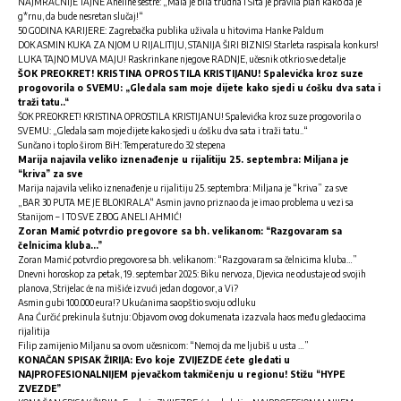
NAJMRAČNIJE TAJNE Aneline sestre: „Mala je bila trudna i Sita je pravila plan kako da je
g*rnu, da bude nesretan slučaj!“
50 GODINA KARIJERE: Zagrebačka publika uživala u hitovima Hanke Paldum
DOK ASMIN KUKA ZA NJOM U RIJALITIJU, STANIJA ŠIRI BIZNIS! Starleta raspisala konkurs!
LUKA TAJNO MUVA MAJU! Raskrinkane njegove RADNJE, učesnik otkrio sve detalje
ŠOK PREOKRET! KRISTINA OPROSTILA KRISTIJANU! Spalevićka kroz suze
progovorila o SVEMU: „Gledala sam moje dijete kako sjedi u ćošku dva sata i
traži tatu..“
ŠOK PREOKRET! KRISTINA OPROSTILA KRISTIJANU! Spalevićka kroz suze progovorila o
SVEMU: „Gledala sam moje dijete kako sjedi u ćošku dva sata i traži tatu..“
Sunčano i toplo širom BiH: Temperature do 32 stepena
Marija najavila veliko iznenađenje u rijalitiju 25. septembra: Miljana je
“kriva” za sve
Marija najavila veliko iznenađenje u rijalitiju 25. septembra: Miljana je “kriva” za sve
„BAR 30 PUTA ME JE BLOKIRALA“ Asmin javno priznao da je imao problema u vezi sa
Stanijom – I TO SVE ZBOG ANELI AHMIĆ!
Zoran Mamić potvrdio pregovore sa bh. velikanom: “Razgovaram sa
čelnicima kluba…”
Zoran Mamić potvrdio pregovore sa bh. velikanom: “Razgovaram sa čelnicima kluba…”
Dnevni horoskop za petak, 19. septembar 2025: Biku nervoza, Djevica ne odustaje od svojih
planova, Strijelac će na mišiće izvući jedan dogovor, a Vi?
Asmin gubi 100.000 eura!? Ukućanima saopštio svoju odluku
Ana Ćurčić prekinula šutnju: Objavom ovog dokumenata izazvala haos među gledaocima
rijalitija
Filip zamijenio Miljanu sa ovom učesnicom: “Nemoj da me ljubiš u usta …”
KONAČAN SPISAK ŽIRIJA: Evo koje ZVIJEZDE ćete gledati u
NAJPROFESIONALNIJEM pjevačkom takmičenju u regionu! Stižu “HYPE
ZVEZDE”