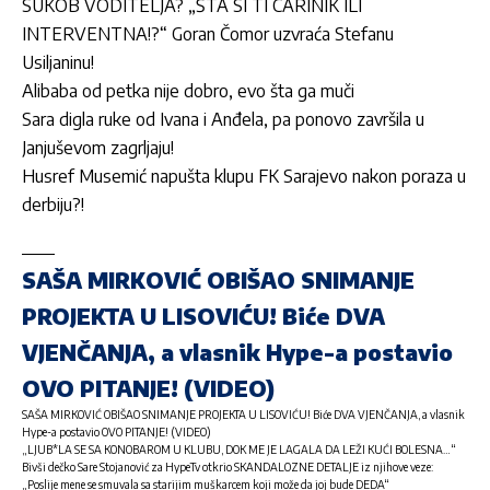
SUKOB VODITELJA? „ŠTA SI TI CARINIK ILI
INTERVENTNA!?“ Goran Čomor uzvraća Stefanu
Usiljaninu!
Alibaba od petka nije dobro, evo šta ga muči
Sara digla ruke od Ivana i Anđela, pa ponovo završila u
Janjuševom zagrljaju!
Husref Musemić napušta klupu FK Sarajevo nakon poraza u
derbiju?!
SAŠA MIRKOVIĆ OBIŠAO SNIMANJE
PROJEKTA U LISOVIĆU! Biće DVA
VJENČANJA, a vlasnik Hype-a postavio
OVO PITANJE! (VIDEO)
SAŠA MIRKOVIĆ OBIŠAO SNIMANJE PROJEKTA U LISOVIĆU! Biće DVA VJENČANJA, a vlasnik
Hype-a postavio OVO PITANJE! (VIDEO)
„LJUB*LA SE SA KONOBAROM U KLUBU, DOK ME JE LAGALA DA LEŽI KUĆI BOLESNA…“
Bivši dečko Sare Stojanović za HypeTv otkrio SKANDALOZNE DETALJE iz njihove veze:
„Poslije mene se smuvala sa starijim muškarcem koji može da joj bude DEDA“