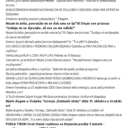
Darko Lazić nakon saobraćajne nesreće: “Izgubio sam kontrolu – nije bilo ni prekoračenja
brzine…”
JANJUŠ ŠOKIRAN NAKON SAZNANJA DA SE ZALJUBIO U DJEVOJKU KOJA IMA AFERE SA
ŽENAMA!
Emotivni oproštaj Jovane Ljubisavljević: “Zbogom …”
Nisam to želio, povraćalo mi se dok smo se lju*ili! Dejan sve priznao:
“Sviđaju mi se djevojke, ali sve su me odbile!”
Nisam to želio, povraćalo mi se dok smo se lju*ili! Dejan sve priznao: “Sviđaju mi se djevojke,
ali sve su me odbile!”
Asmin i Janjuš obrisali patos Sarinim dostojanstv*m: “Ti si jefti*a djevojka…”
SVU SREĆU OD SRCA I PODRŠKU ŠALJEM DEJANU! Čestitke za PRVI MUŠKI GEJ PAR u
rijalitiju!
Velika akcija MUP-a ZDK i MUP-a RS: Pretresi na 15 lokacija
Vjerujte mi, ja se stidim! Majka Uroša Stanića očajna: “Ne podržavam njegovu vezu sa
muškarcem!”
Još jedna istospolna afera u rijalitiju: “Jeste bio sto posto, probao je sigurno”
Stanija potvrdila – pojavljuje se danas: Asmin ništa ne sluti …
DARKO LAZIĆ SA SUPRUGOM IMAO TEŠKU SAOBRAĆAJNU NESREĆU! Jedva ga izvukli iz
kola, oboje HITNO PREVEZENI U BOLNICU (VIDEO)
Dnevni horoskop za 25. septembar 2025: Ovan donosi vedru energiju, Jarac pod pritiskom
obaveza, a vi?
U Tuzli otvoren Sajam knjige: Pet dana promocija, druženja i kulturnih događaja
Bijelo dugme u Osijeku: Turneja „Doživjeti stotu“ stiže 31. oktobra u Gradski
vrt
Bijelo dugme u Osijeku: Turneja „Doživjeti stotu“ stiže 31. oktobra u Gradski vrt
DEJAN MOLI UROŠA ZA JOŠ JEDNU ŠANSU! Ketić bijesan nakon što su Stanića ubijedili da se
ON IGRA SA NJIM: „Ti si meni bolja riba od svih ovdje!“
PUKLA TIKVA! Uroš Stanić raskinuo sa Dejanom poslije 5 minuta -