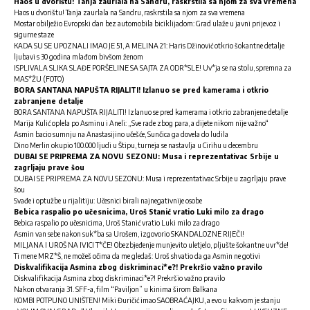
Haos u dvorištu! Tanja zaurlala na Sandru, raskrstila sa njom za sva vremena
Haos u dvorištu! Tanja zaurlala na Sandru, raskrstila sa njom za sva vremena
Mostar obilježio Evropski dan bez automobila biciklijadom: Grad ulaže u javni prijevoz i
sigurne staze
KADA SU SE UPOZNALI IMAO JE 51, A MELINA 21: Haris Džinović otkrio šokantne detalje
ljubavi s 30 godina mlađom bivšom ženom
ISPLIVALA SLIKA SLAĐE PORŠELINE SA SAJTA ZA ODR*SLE! Uv*ja se na stolu, spremna za
MAS*ŽU (FOTO)
BORA SANTANA NAPUŠTA RIJALITI! Izlanuo se pred kamerama i otkrio
zabranjene detalje
BORA SANTANA NAPUŠTA RIJALITI! Izlanuo se pred kamerama i otkrio zabranjene detalje
Marija Kulić oplela po Asminu i Aneli: „Sve rade zbog para, a dijete nikom nije važno“
Asmin bacio sumnju na Anastasijino učešće, Sunčica ga dovela do ludila
Dino Merlin okupio 100.000 ljudi u Štipu, turneja se nastavlja u Cirihu u decembru
DUBAI SE PRIPREMA ZA NOVU SEZONU: Musa i reprezentativac Srbije u
zagrljaju prave šou
DUBAI SE PRIPREMA ZA NOVU SEZONU: Musa i reprezentativac Srbije u zagrljaju prave
šou
Svađe i optužbe u rijalitiju: Učesnici birali najnegativnije osobe
Bebica raspalio po učesnicima, Uroš Stanić vratio Luki milo za drago
Bebica raspalio po učesnicima, Uroš Stanić vratio Luki milo za drago
Asmin van sebe nakon suk*ba sa Urošem, izgovorio SKANDALOZNE RIJEČI!
MILJANA I UROŠ NA IVICI T*ČE! Obezbjeđenje munjevito uletjelo, pljušte šokantne uvr*de!
Ti mene MRZ*Š, ne možeš očima da me gledaš: Uroš shvatio da ga Asmin ne gotivi
Diskvalifikacija Asmina zbog diskriminaci*e?! Prekršio važno pravilo
Diskvalifikacija Asmina zbog diskriminaci*e?! Prekršio važno pravilo
Nakon otvaranja 31. SFF-a, film “Paviljon” u kinima širom Balkana
KOMBI POTPUNO UNIŠTEN! Miki Đuričić imao SAOBRAĆAJKU, a evo u kakvom je stanju