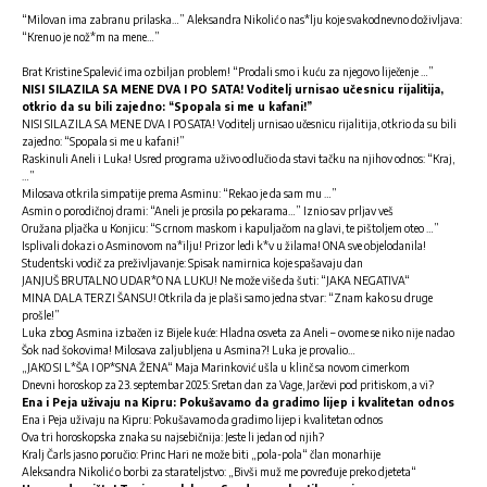
“Milovan ima zabranu prilaska…” Aleksandra Nikolić o nas*lju koje svakodnevno doživljava:
“Krenuo je nož*m na mene…”
Brat Kristine Spalević ima ozbiljan problem! “Prodali smo i kuću za njegovo liječenje …”
NISI SILAZILA SA MENE DVA I PO SATA! Voditelj urnisao učesnicu rijalitija,
otkrio da su bili zajedno: “Spopala si me u kafani!”
NISI SILAZILA SA MENE DVA I PO SATA! Voditelj urnisao učesnicu rijalitija, otkrio da su bili
zajedno: “Spopala si me u kafani!”
Raskinuli Aneli i Luka! Usred programa uživo odlučio da stavi tačku na njihov odnos: “Kraj,
…”
Milosava otkrila simpatije prema Asminu: “Rekao je da sam mu …”
Asmin o porodičnoj drami: “Aneli je prosila po pekarama…” Iznio sav prljav veš
Oružana pljačka u Konjicu: “S crnom maskom i kapuljačom na glavi, te pištoljem oteo …”
Isplivali dokazi o Asminovom na*ilju! Prizor ledi k*v u žilama! ONA sve objelodanila!
Studentski vodič za preživljavanje: Spisak namirnica koje spašavaju dan
JANJUŠ BRUTALNO UDAR*O NA LUKU! Ne može više da šuti: “JAKA NEGATIVA“
MINA DALA TERZI ŠANSU! Otkrila da je plaši samo jedna stvar: “Znam kako su druge
prošle!”
Luka zbog Asmina izbačen iz Bijele kuće: Hladna osveta za Aneli – ovome se niko nije nadao
Šok nad šokovima! Milosava zaljubljena u Asmina?! Luka je provalio…
„JAKO SI L*ŠA I OP*SNA ŽENA“ Maja Marinković ušla u klinč sa novom cimerkom
Dnevni horoskop za 23. septembar 2025: Sretan dan za Vage, Jarčevi pod pritiskom, a vi?
Ena i Peja uživaju na Kipru: Pokušavamo da gradimo lijep i kvalitetan odnos
Ena i Peja uživaju na Kipru: Pokušavamo da gradimo lijep i kvalitetan odnos
Ova tri horoskopska znaka su najsebičnija: Jeste li jedan od njih?
Kralj Čarls jasno poručio: Princ Hari ne može biti „pola-pola“ član monarhije
Aleksandra Nikolić o borbi za starateljstvo: „Bivši muž me povređuje preko djeteta“