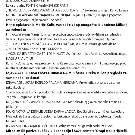
ga je DOTUKLO OD STRANE NJE!
Luka brutalno PON*ZIO Aneli – SVI ŠOKIRANI!
„NE POSJEDUJE SRPSKU VOZAČKU DOZVOLU, KORISTI…“ Šokantne tvrdnje o Darku Laziću
MEHMED BAŽDAREVIĆ NAJAVIO 4. MUNDIJAL PRIJATELJSTVA”: „Ulcinju, a pogotovo
Pavlu i njegovoj ekipi, kapa dole – do poda“
Hitno oglašavanje Marije Kulić, van sebe zbog onoga što je urađeno Miljani
za rođendan
Hitno oglašavanje Marije Kulić, van sebe zbog onoga što je urađeno Miljani za rođendan
Venera u Djevici donosi prekretnice: Ovi znakovi će najviše osjetiti promjene u ljubavi
„STIDIM SE! NEMAM ZA ŠTA DA SE PONOSIM..“ Majka Uroša Stanića ga ostavila na
CJEDILU?! OSTAO BEZ JEDINE PODRŠKE?!
„MOGU DA JE VRATIM ZA TRI I PO MINUTA“ Asmin raskrinkao Aneli, Luka skočio na njega,
HAOS U RIJALITIJU!
Korisnik Doma zajedno s predstavnicima Oaze i ustanova Pazarić i Drin Fojnica osvojio prvo
mjesto na Međunarodnom inkluzivnom košarkaškom turniru
IZJAVA ACE LUKASA EKSPLODIRALA NA MREŽAMA! Preko milion pregleda za
samo nekoliko dana!
IZJAVA ACE LUKASA EKSPLODIRALA NA MREŽAMA! Preko milion pregleda za samo
nekoliko dana!
Crvena jabuka na turneji povodom 40 godina karijere: Žera najavio velike koncerte u Sarajevu,
Zagrebu, Kragujevcu i Skoplju
MILJANA KULIĆ ZAVRŠILA U SUZAMA! Ivan Marinković joj glavna podrška i rame za
plakanje!
POLICIJA OTKRILA DETALJE UDESA DARKA LAZIĆA! Evo šta piše u zvaničnom izvještaju
Maja otkrila šta se dešava u izolaciji sa Lukom, on skočio da je brani od žestokog n*pada
Miljane Kulić!
JEZIVA SUDBINA RIJALITI UČESNICE! Poslije smrti supruga vodi borbu za život!
Miroslav Ilić poziva publiku u Skenderiju i Sava centar: “Dragi moji prijatelji,