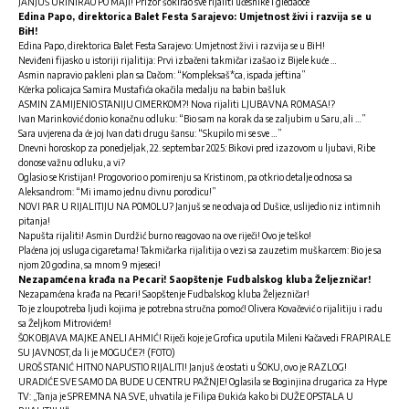
JANJUŠ URINIRAO PO MAJI! Prizor šokirao sve rijaliti učesnike i gledaoce
Edina Papo, direktorica Balet Festa Sarajevo: Umjetnost živi i razvija se u
BiH!
Edina Papo, direktorica Balet Festa Sarajevo: Umjetnost živi i razvija se u BiH!
Neviđeni fijasko u istoriji rijalitija: Prvi izbačeni takmičar izašao iz Bijele kuće …
Asmin napravio pakleni plan sa Dačom: “Kompleksaš*ca, ispada jeftina”
Kćerka policajca Samira Mustafića okačila medalju na babin bašluk
ASMIN ZAMIJENIO STANIJU CIMERKOM?! Nova rijaliti LJUBAVNA ROMASA!?
Ivan Marinković donio konačnu odluku: “Bio sam na korak da se zaljubim u Saru, ali …”
Sara uvjerena da će joj Ivan dati drugu šansu: “Skupilo mi se sve …”
Dnevni horoskop za ponedjeljak, 22. septembar 2025: Bikovi pred izazovom u ljubavi, Ribe
donose važnu odluku, a vi?
Oglasio se Kristijan! Progovorio o pomirenju sa Kristinom, pa otkrio detalje odnosa sa
Aleksandrom: “Mi imamo jednu divnu porodicu!”
NOVI PAR U RIJALITIJU NA POMOLU? Janjuš se ne odvaja od Dušice, uslijedio niz intimnih
pitanja!
Napušta rijaliti! Asmin Durdžić burno reagovao na ove riječi! Ovo je teško!
Plaćena joj usluga cigaretama! Takmičarka rijalitija o vezi sa zauzetim muškarcem: Bio je sa
njom 20 godina, sa mnom 9 mjeseci!
Nezapamćena krađa na Pecari! Saopštenje Fudbalskog kluba Željezničar!
Nezapamćena krađa na Pecari! Saopštenje Fudbalskog kluba Željezničar!
To je zloupotreba ljudi kojima je potrebna stručna pomoć! Olivera Kovačević o rijalitiju i radu
sa Željkom Mitrovićem!
ŠOK OBJAVA MAJKE ANELI AHMIĆ! Riječi koje je Grofica uputila Mileni Kačavedi FRAPIRALE
SU JAVNOST, da li je MOGUĆE?! (FOTO)
UROŠ STANIĆ HITNO NAPUSTIO RIJALITI! Janjuš će ostati u ŠOKU, ovo je RAZLOG!
URADIĆE SVE SAMO DA BUDE U CENTRU PAŽNJE! Oglasila se Boginjina drugarica za Hype
TV: „Tanja je SPREMNA NA SVE, uhvatila je Filipa Đukića kako bi DUŽE OPSTALA U