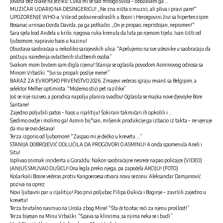
Jovana bez dlake na jeziku: Luka mi se sad mnogo sviđa – obožavam ga …
MUZIČAR UDARIO NA DESINGERICU! „Ne zna ništa o muzici, ali pliva i pravi pare!“
UPOZORENJE WHO-a: Više od polovine odraslih u Bosni i Hercegovini živi sa hipertenzijom
Bosanac urnisao Đorđa Davida, pa ga potkačio: „On je propao, nepristojan, nepismen!“
Sara sjela kod Anđela u krilo, njegova ruka krenula da luta po njenom tijelu: Ivan šišti od
ljubomore, napravio haos u kazinu!
Obustava saobraćaja u nekoliko sarajevskih ulica: “Apelujemo na sve učesnike u saobraćaju da
poštuju naređenja ovlaštenih službenih osoba”
Svakom mom bivšem sam digla cijenu! Stanija se oglasila povodom Asminovog odnosa sa
Minom Vrbaški: “Svi su propali poslije mene!”
BARAŽ ZA EVROPSKO PRVENSTVO 2026. Zmajevi večeras igraju revanš sa Belgijom, a
selektor Melher optimista: “Možemo stići pet razilike”
Još se nije razveo, a porodica napolju planira svadbu! Oglasila se majka nove djevojke Bore
Santane!
Zajedno poljubili patos – haos u rijalitiju! Šokirani takmičari ih opkolili i …
Sjedimo ovdje i molimo ga! Asmin bij*san, miljenik produkcije ga izbacio iz takta – ne vjeruje
da mu se ovo dešava!
Terza izgorio od ljubomore! “Zaspao mi je dečko u krevetu …”
STANIJA DOBROJEVIĆ ODLUČILA DA PROGOVORI O ASMINU! A onda spomenula Aneli i
Situ!
Isplivao snimak incidenta u Goraždu: Nakon saobraćajne nesreće napao policajce (VIDEO)
JANJUŠ SMUVAO DUŠICU! Ona legla preko njega, pa započela AKCIJU! (FOTO)
Košarkaši Bosne večeras protiv Kangoeroesa otvara novu sezonu: Aleksandar Damjanović
poziva na oprez
Novi ljubavni par u rijalitiju! Pao prvi poljubac Filipa Đukića i Boginje – završili zajedno u
krevetu!
Terza brutalno nasrnuo na Uroša zbog Mine! “Šta će to otac reći za njenu prošlost!”
Terza bijesan na Minu Vrbaški: “Spava sa klincima, sa njima neka se i budi”