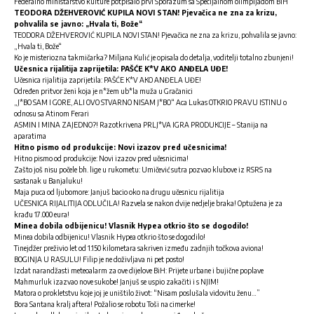
Federalno ministarstvo kulture potpisalo prvi Sporazum sa Specijalnom olimpijadom BiH
TEODORA DŽEHVEROVIĆ KUPILA NOVI STAN! Pjevačica ne zna za krizu,
pohvalila se javno: „Hvala ti, Bože“
TEODORA DŽEHVEROVIĆ KUPILA NOVI STAN! Pjevačica ne zna za krizu, pohvalila se javno:
„Hvala ti, Bože“
Ko je misteriozna takmičarka? Miljana Kulić je opisala do detalja, voditelji totalno zbunjeni!
Učesnica rijalitija zaprijetila: PAŠĆE K*V AKO ANĐELA UĐE!
Učesnica rijalitija zaprijetila: PAŠĆE K*V AKO ANĐELA UĐE!
Određen pritvor ženi koja je n*žem ub*la muža u Gračanici
„J*BO SAM I GORE, ALI OVO STVARNO NISAM J*BO“ Aca Lukas OTKRIO PRAVU ISTINU o
odnosu sa Atinom Ferari
ASMIN I MINA ZAJEDNO?! Razotkrivena PRLJ*VA IGRA PRODUKCIJE – Stanija na
aparatima
Hitno pismo od produkcije: Novi izazov pred učesnicima!
Hitno pismo od produkcije: Novi izazov pred učesnicima!
Zašto još nisu počele bh. lige u rukometu: Umičević sutra pozvao klubove iz RSRS na
sastanak u Banjaluku!
Maja puca od ljubomore: Janjuš bacio oko na drugu učesnicu rijalitija
UČESNICA RIJALITIJA ODLUČILA! Razvela se nakon dvije nedjelje braka! Optužena je za
krađu 17.000 eura!
Minea dobila odbijenicu! Vlasnik Hypea otkrio što se dogodilo!
Minea dobila odbijenicu! Vlasnik Hypea otkrio što se dogodilo!
Tinejdžer preživio let od 1.150 kilometara sakriven između zadnjih točkova aviona!
BOGINJA U RASULU! Filip je ne doživljava ni pet posto!
Izdat narandžasti meteoalarm za ove dijelove BiH: Prijete urbane i bujične poplave
Mahmurluk izazvao nove sukobe! Janjuš se uspio zakačiti i s NJIM!
Matora o prokletstvu koje joj je uništilo život: “Nisam poslušala vidovitu ženu…”
Bora Santana kralj aftera! Požalio se robotu Toši na cimerke!