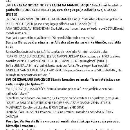
da…“
„NI ZA KAKAV NOVAC NE PRISTAJEM NA MANIPULACIJU“ Sita Ahmić brutalno
potkačila PRODUKCIJU RIJALITIJA, evo zbog čega je odložila svoj ULAZAK
(FOTO)
„NI ZA KAKAV NOVAC NE PRISTAJEM NA MANIPULACIJU“ Sita Ahmić brutalno potkačila
PRODUKCIJU RIJALITIJA, evo zbog čega je odložila svoj ULAZAK (FOTO)
ANA NIKOLIĆ SLAVI ROĐENDAN! Evo koliko godina puni pop zvijezda, a ove DETALJE o njoj
možda niste znaIi!
Manijaci u svom stilu najavili derbi: “Ko ne voli Želju, jadna mu majka”
Sandra Obradović sretna jer je Alibaba ušao da raskrinka Ahmiće, nablatila
Luku
Sandra Obradović sretna jer je Alibaba ušao da raskrinka Ahmiće, nablatila Luku
“DARKO I KAĆA SU IZGLEDALI JEZIVO NAKON UDESA!“ Ekskluzivno za HYPE! Lazićeva
svastika VAN SEBE, otkrila SVE DETALJE: „POVRIJEĐENE su im glave!“ (VIDEO)
Sofija URNISALA Minu Vrbaški, brutalno je pon*zila: „Terza je prvi kog je odbila“
ANĐELO I IVAN ODBACILI SARU KAO KRPU! Stojanovićeva stavljena na STUB SRAMA: „Ne
želim da mi se obrati više u životu“
SVI JOJ IZJAVLJUJU SAUČEŠĆE! Stanija konačno priznala: “Iz prijateljstava se
rađaju najljepše ljubavi!”
SVI JOJ IZJAVLJUJU SAUČEŠĆE! Stanija konačno priznala: “Iz prijateljstava se rađaju
najljepše ljubavi!”
Crni oblaci nad Bosnom, dok sunce grije Hercegovinu: Spremite se za pljuskove i grmljavinu
“OSJETILA SAM DA MOJE TIJELO NIJE MOJE! ZNALA SAM DA SAM ŽENA U TIJELU
MUŠKARCA” Emotivna šokantna ISPOVIJEST sestre KIKI STAR
JANJUŠ UŠAO U CRVENO! Počeo da URLA na učesnicu, zamalo da dođe do FIZIČKOG
OKRŠ*JA!
Posušje: Via Ferata Brina – nova adrenalinska atrakcija koja spaja prirodu,
historiju i avanturu!