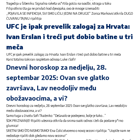
Tragedija u Šibeniku: Signalna raketa us*rtila gošću na svadbi, istraga u toku
Filip otkrio šta ga ne privlači kod djevojaka, ovo će mnoge iznenaditi
„POJAVILA SE INFEKCIJA, SVI SMO LIČILI JEDNI NA DRUGE“ Zorica Marković otkrila DUGO
ČUVANU TAJNU rijalitija
UFC je ipak prevelik zalogaj za Hrvata:
Ivan Erslan i treći put dobio batine u tri
meča
UFC je ipak prevelik zalogaj za Hrvata: Ivan Erslan i treći put dobio batine u tri meča
Karić totalno šokiran raspletom odnosa Luke i Sofi!
Dnevni horoskop za nedjelju, 28.
septembar 2025: Ovan sve glatko
završava, Lav neodoljiv među
obožavaocima, a vi?
Dnevni horoskop za nedjelju, 28. septembar 2025: Ovan sve glatko završava, Lav neodoljiv
među obožavaocima, a vi?
Samo tuga u životu Sofi Tkačenko: “Dešavalo se postepeno, bolje je tako…”
ŠOK PRIZNANJE! Rijaliti učesnica otkrila da snima svaki odnos i želi da postane p*rno
glumica!
SRETNI SMO ŠTO NISMO TAMO! Ena Čolić otvoreno o novoj sezoni rijalitija: “Uopšte nam ne
nedostaje rijaliti dok gledamo novu sezonu!”