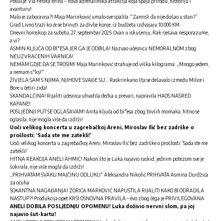
Posušje: Via Ferata Brina – nova adrenalinska atrakcija koja spaja prirodu, historiju i
avanturu!
Malo je zaboravna?! Maja Marinković umalo sve spalila: “Zamisli da nije došao u stan?”
Grad Livno traži ko će se brinuti za divlje konje, iz budžeta izdvajaju 10.000 KM
Dnevni horoskop za subotu, 27. septembar 2025: Ovan u iskušenju, Rak rješava nesporazume,
a vi?
ASMIN KLJUČA OD BI*ESA JER GA JE ODBILA! Nazvao učesnicu NEMORALNOM zbog
NEUZVRAĆENIH VARNICA!
NEMAM GDJE DA SE TROŠIM! Maja Marinković strahuje od viška kilograma: „Mnogo jedem,
a nemam s*ks!“
ŽIVJELA SAM S NJIMA, NJIHOVE SVAĐE SU… Raskrinkano šta se dešavalo između Milice i
Bore u četiri zida!
SKANDALČINA! Rijaliti učesnica uhvatila dečka u prevari, napravila HAOS NASRED
KAFANE!
POSLJEDNJI PUT SE OGLAŠAVAM! Anita ključa od bi*esa zbog bivših momaka, hitno se
oglasila, nije mogla više da izdrži!
Uoči velikog koncerta u zagrebačkoj Areni, Miroslav Ilić bez zadrške o
prošlosti: ‘Sada ste me zatekli!’
Uoči velikog koncerta u zagrebačkoj Areni, Miroslav Ilić bez zadrške o prošlosti: ‘Sada ste me
zatekli!’
HITNA REAKCIJA ANELI AHMIĆ! Nakon što je Luka najavio raskid, jednim potezom sve je
šokirala, nije više mogla da izdrži!
„PRIHVATAM SVAKU MAJČINU ODLUKU“ Aleksandra Nikolić PRIHVATA Asmina Durdžića
za očuha
ŠOKANTNA NAGAĐANJA! ZORICA MARKOVIĆ NAPUSTILA RIJALITI KAKO BI ODRADILA
NASTUP?! Produkcija opet KRŠI OSNOVNA PRAVILA – evo zbog čega je PRIVILEGOVANA
ANELI DOBILA POSLJEDNJU OPOMENU! Luka doživio nervni slom, pa joj
najavio šut-kartu!