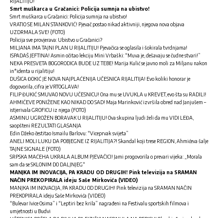
RIJALITIJU!“
Smrt muškarca u Gračanici: Policija sumnja na ubistvo!
Smrt muškarca u Gračanici: Policija sumnja na ubistvo!
VRATIO SE MILAN STANKOVIĆ! Pjevač postao nikad aktivniji, njegova nova objava
UZDRMALA SVE! (FOTO)
Policija sve provjerava: Ubistvo u Gračanici?
MILJANA IMA TAJNI PLAN U RIJALITIJU! Pjevačica se oglasila i šokirala tvrdnjama!
ISPADAŠ JEFTINA! Asmin očitao lekciju Mini Vrbaški: “Muva je, dešavaju se čudne stvari!”
NEKA PRESVETA BOGORODICA BUDE UZ TEBE! Marija Kulić se javno moli za Miljanu nakon
in*identa u rijalitiju!
DUŠICA ĐOKIĆ JE NOVA NAJPLAĆENIJA UČESNICA RIJALITIJA! Evo koliki honorar je
dogovorila, cifra je VRTOGLAVA!
FILIP ĐUKIĆ SMUVAO NOVU UČESNICU! Ona mu se UVUKLA u KREVET, evo šta su RADILI!
AHMIĆEVE PONIŽENE KAO NIKAD DO SAD! Maja Marinković izvršila obred nad Janjušem –
istjerivala GROFICU iz njega (FOTO)
ASMINU UGROŽEN BORAVAK U RIJALITIJU! Ova skupina ljudi želi da mu VIDI LEĐA,
saopšteni REZULTATI GLASANJA
Edin Džeko čestitao Ismailu Barlovu: “Viceprvak svijeta”
ANELI MOLI LUKU DA POBJEGNE IZ RIJALITIJA?! Skandal koji trese REGION, Ahmićeva šalje
TAJNE SIGNALE (FOTO)
SRPSKA MAĆEHA UKRALA ALBUM PJEVAČICI! Jami progovorila o prevari vijeka: „Morala
sam da se SKLONIM DO DALJNJEG“
MANJKA IM INOVACIJA, PA KRADU OD DRUGIH! Pink televizija na SRAMAN
NAČIN PREKOPIRALA ideju Saše Mirkovića (VIDEO)
MANJKA IM INOVACIJA, PA KRADU OD DRUGIH! Pink televizija na SRAMAN NAČIN
PREKOPIRALA ideju Saše Mirkovića (VIDEO)
“Bulevar Ivice Osima” i “Leptiri bez krila” nagrađeni na Festivalu sportskih filmova i
umjetnosti u Budvi