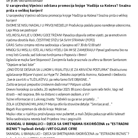
šef je žes*oko sankcionisao!
U sarajevskoj Vijećnici održana promocija knjige ‘Hadžija sa Koševa’! Snažna
priča o velikoj karijeri!
U sarajevskoj Vijećnici održana promocija knjige ‘Hadžija sa Koševa’! Snažna priča o velikoj
karijeri!
OVOME SE NISU NADALI U PRVOJ NEDJELJI! Produkcija poslala jasno naređenje učesnicima,
Lepi Mića sve postrojio!
VELIKO SLAVLJE U DOMU GOCE TRŽAN! Pjevačica objavila sretne vijesti, pa se emotivnim
riječima obratila Raši, ČESTITIKE STIŽU SA SVIH STRANA! (FOTO)
GRAS: Sutra izmjena režima saobraćaja u Sarajevu od 7.30 do 12.00 sati!
MNOGI SU MISLILI ISTO, ALI NISU HTJELI DA IM SE ZAMJERAJU! Pjevač godinama bio na
crnoj listi Granda, sad šokirao tvrdnjama o Popoviću i Breni!
Oglasila se majka Sare Stojanović! Zanijemila kada je saznala za aferu sa Borom Santanom:
“Osjećam se baš loše!”
„ONO ŠTO SE DEŠAVA SA LUKOM U RIJALITIJU JE ZA KRIVIČNI POSTUPAK“ Ekskluzivno
oglašavanje Biljane Vujović za Hype TV: Žestoko zaprijetila Asminu, Kačavendi i Đedoviću:
„Sve će završiti u TUŽILAŠTVU, pa neka tamo SVE OBJASNE…“
Zašto se Janjuš prepustio Uroševim dodirima!? Potpuni užitak
Dnevni horoskop za subotu, 20. septembar 2025: Blizanci danas sami sebi teški, Vagi red
strasti – red rasprava, Bik na distanci s voljenom osobom, a Vi?
Tužne informacije iz Lukinog života: “Odrekli su ga se svi prijatelji …”
ZOLA UCENJIVAO MILJANU?! Marija otkrila stravične detalje: “Smršao je od…“
Bogati Rus spreman da ide do kraja: Može sve …
Majka i otac u rijalitiju proživljavaju novi pubertet, a mali Željko pokazuje veliki talenat!
Teška saobraćajna nesreća kod Prijedora: Ima i poginulih
SKANDAL U BANJALUCI – DJECA SA SMETNJAMA ISKORIŠĆENA za “ESTRADNI
BIZNIS”? Isplivali detalji i VRTOGLAVE CIFRE
SKANDAL U BANJALUCI – DJECA SA SMETNJAMA ISKORIŠĆENA za “ESTRADNI BIZNIS”?