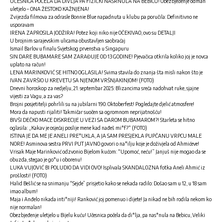
UČESNICA POČELA DA DIVLJA PA FIZIČKI NASRNULA NA BEBICU! Obezbjeđenje odmah
uletjelo – ONA ŽESTOKO KAŽNJENA!
Zvijezda filmova za odrasle Bonnie Blue napadnuta u klubu pa poručila: Definitivno ne
usporavam
IRENA ZAPROSILA JODŽIRA! Potez koji niko nije OČEKIVAO, ovo su DETALJI
U brojnim sarajevskim ulicama obustavljen saobraćaj
Ismail Barlov u finalu Svjetskog prvenstva u Singapuru
SIN DARE BUBAMARE SAM ZARAĐUJE OD 13 GODINE! Pjevačica otkrila koliko joj je novca
uplato na račun!
LENA MARINKOVIĆ SE HITNO OGLASILA! Svima stavila do znanja šta misli nakon što je
IVAN ZAVRŠIO U KREVETU SA NJENOM VRŠNJAKINJOM! (FOTO)
Dnevni horoskop za nedjelju, 21. septembar 2025: Blizancima sreća nadohvat ruke, sjajne
vijesti za Vagu, a za vas?
Brojni posjetitelji pohrlili su na jubilarni 190. Oktoberfest! Pogledajte djelić atmosfere!
Mora da napusti rijaliti! Takmičar suočen sa ogromnom neprijatnošću!
BIVŠI DEČKO MACE DISKRECIJE U VEZI SA DAROM BUBAMAROM?! Starleta se hitno
oglasila: „Kakav je osjećaj poslije mene kad nađeš mi*f?“ (FOTO)
ISTINA JE DA ME JE ANELI PRE*UKLA, A JA SAM PRESJEKLA PUPČANU VRPCU MALE
NORE! Asminova sestra PRVI PUT JAVNO govori o na*ilju koje je doživjela od Ahmićeve!
Vrisak Maje Marinković odzvonio Bijelom kućom: “Upomoć, neću!” Janjuš nije mogao da se
obuzda, stegao je go*u i oborenu!
LUKA VUJOVIĆ BI POLUDIO DA VIDI OVO! Isplivala SKANDALOZNA fotka Aneli Ahmić iz
prošlosti! (FOTO)
Halid Bešlić se na snimanju “Sejde” prisjetio kako se nekada radilo: Došao sam u 12, u 18 sam
imao album!
Maja i Anđelo nikada inti*niji! Ranković joj pomenuo i dijete! Ja nikad ne bih rodila nekom ko
nije normalan!
Obezbjeđenje uletjelo u Bijelu kuću! Učesnica počela da di*lja, pa nas*nula na Bebicu, Veliki