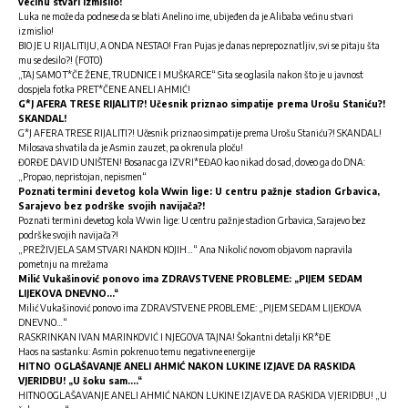
većinu stvari izmislio!
Luka ne može da podnese da se blati Anelino ime, ubijeđen da je Alibaba većinu stvari
izmislio!
BIO JE U RIJALITIJU, A ONDA NESTAO! Fran Pujas je danas neprepoznatljiv, svi se pitaju šta
mu se desilo?! (FOTO)
„TAJ SAMO T*ČE ŽENE, TRUDNICE I MUŠKARCE“ Sita se oglasila nakon što je u javnost
dospjela fotka PRET*ČENE ANELI AHMIĆ!
G*J AFERA TRESE RIJALITI?! Učesnik priznao simpatije prema Urošu Staniću?!
SKANDAL!
G*J AFERA TRESE RIJALITI?! Učesnik priznao simpatije prema Urošu Staniću?! SKANDAL!
Milosava shvatila da je Asmin zauzet, pa okrenula ploču!
ĐORĐE DAVID UNIŠTEN! Bosanac ga IZVRI*EĐAO kao nikad do sad, doveo ga do DNA:
„Propao, nepristojan, nepismen“
Poznati termini devetog kola Wwin lige: U centru pažnje stadion Grbavica,
Sarajevo bez podrške svojih navijača?!
Poznati termini devetog kola Wwin lige: U centru pažnje stadion Grbavica, Sarajevo bez
podrške svojih navijača?!
„PREŽIVJELA SAM STVARI NAKON KOJIH…“ Ana Nikolić novom objavom napravila
pometnju na mrežama
Milić Vukašinović ponovo ima ZDRAVSTVENE PROBLEME: „PIJEM SEDAM
LIJEKOVA DNEVNO…“
Milić Vukašinović ponovo ima ZDRAVSTVENE PROBLEME: „PIJEM SEDAM LIJEKOVA
DNEVNO…“
RASKRINKAN IVAN MARINKOVIĆ I NJEGOVA TAJNA! Šokantni detalji KR*ĐE
Haos na sastanku: Asmin pokrenuo temu negativne energije
HITNO OGLAŠAVANJE ANELI AHMIĆ NAKON LUKINE IZJAVE DA RASKIDA
VJERIDBU! „U šoku sam….“
HITNO OGLAŠAVANJE ANELI AHMIĆ NAKON LUKINE IZJAVE DA RASKIDA VJERIDBU! „U