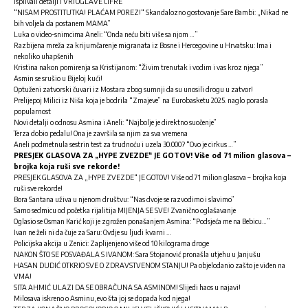
Isplivali detalji i VRTOGLAVE CIFRE
“NISAM PROSTITUTKA! PLAĆAM POREZ!“ Skandalozno gostovanje Sare Bambi: „Nikad ne
bih voljela da postanem MAMA”
Luka o video-snimcima Aneli: “Onda neću biti više sa njom …”
Razbijena mreža za krijumčarenje migranata iz Bosne i Hercegovine u Hrvatsku: Ima i
nekoliko uhapšenih
Kristina nakon pomirenja sa Kristijanom: “Živim trenutak i vodim i vas kroz njega”
Asmin se srušio u Bijeloj kući!
Optuženi zatvorski čuvari iz Mostara zbog sumnji da su unosili drogu u zatvor!
Prelijepoj Milici iz Niša koja je bodrila “Zmajeve” na Eurobasketu 2025. naglo porasla
popularnost
Novi detalji o odnosu Asmina i Aneli: “Najbolje je direktno suočenje”
Terza dobio pedalu! Ona je završila sa njim za sva vremena
Aneli podmetnula sestrin test za trudnoću i uzela 30.000? “Ovo je cirkus …”
PRESJEK GLASOVA ZA „HYPE ZVEZDE“ JE GOTOV! Više od 71 milion glasova –
brojka koja ruši sve rekorde!
PRESJEK GLASOVA ZA „HYPE ZVEZDE“ JE GOTOV! Više od 71 milion glasova – brojka koja
ruši sve rekorde!
Bora Santana uživa u njenom društvu: “Nas dvoje se razvodimo i slavimo”
Samo sedmicu od početka rijalitija MIJENJA SE SVE! Zvanično oglašavanje
Oglasio se Osman Karić koji je zgrožen ponašanjem Asmina: “Podsjeća me na Bebicu…”
Ivan ne želi ni da čuje za Saru: Ovdje su ljudi kvarni …
Policijska akcija u Zenici: Zaplijenjeno više od 10 kilograma droge
NAKON ŠTO SE POSVAĐALA S IVANOM: Sara Stojanović pronašla utjehu u Janjušu
HASAN DUDIĆ OTKRIO SVE O ZDRAVSTVENOM STANJU! Pa objelodanio zašto je viđen na
VMA!
SITA AHMIĆ ULAZI DA SE OBRAČUNA SA ASMINOM! Slijedi haos u najavi!
Milosava iskreno o Asminu, evo šta joj se dopada kod njega!