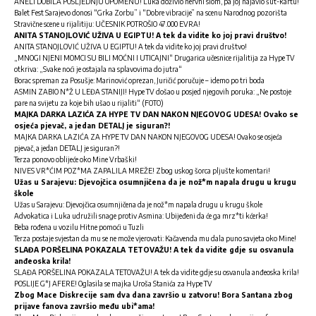
ANELI DOBILA POSLJEDNJU OPOMENU! Luka doživio nervni slom, pa joj najavio šut-kartu!
Balet Fest Sarajevo donosi “Grka Zorbu” i “Dobre vibracije” na scenu Narodnog pozorišta
Stravične scene u rijalitiju: UČESNIK POTROŠIO 47.000 EVRA!
ANITA STANOJLOVIĆ UŽIVA U EGIPTU! A tek da vidite ko joj pravi društvo!
ANITA STANOJLOVIĆ UŽIVA U EGIPTU! A tek da vidite ko joj pravi društvo!
„MNOGI NJENI MOMCI SU BILI MOĆNI I UTICAJNI“ Drugarica učesnice rijalitija za Hype TV
otkriva: „Svake noći je ostajala na splavovima do jutra“
Borac spreman za Posušje: Marinović oprezan, Juričić poručuje – idemo po tri boda
ASMIN ZABIO N*Ž U LEĐA STANIJI! Hype TV došao u posjed njegovih poruka: „Ne postoje
pare na svijetu za koje bih ušao u rijaliti“ (FOTO)
MAJKA DARKA LAZIĆA ZA HYPE TV DAN NAKON NJEGOVOG UDESA! Ovako se
osjeća pjevač, a jedan DETALJ je siguran?!
MAJKA DARKA LAZIĆA ZA HYPE TV DAN NAKON NJEGOVOG UDESA! Ovako se osjeća
pjevač, a jedan DETALJ je siguran?!
Terza ponovo oblijeće oko Mine Vrbaški!
NIVES VR*ĆIM POZ*MA ZAPALILA MREŽE! Zbog uskog šorca pljušte komentari!
Užas u Sarajevu: Djevojčica osumnjičena da je nož*m napala drugu u krugu
škole
Užas u Sarajevu: Djevojčica osumnjičena da je nož*m napala drugu u krugu škole
Advokatica i Luka udružili snage protiv Asmina: Ubijeđeni da će ga mrz*ti kćerka!
Beba rođena u vozilu Hitne pomoći u Tuzli
Terza postaje svjestan da mu se ne može vjerovati: Kačavenda mu dala puno savjeta oko Mine!
SLAĐA PORŠELINA POKAZALA TETOVAŽU! A tek da vidite gdje su osvanula
anđeoska krila!
SLAĐA PORŠELINA POKAZALA TETOVAŽU! A tek da vidite gdje su osvanula anđeoska krila!
POSLIJE G*J AFERE! Oglasila se majka Uroša Stanića za Hype TV
Zbog Mace Diskrecije sam dva dana završio u zatvoru! Bora Santana zbog
prijave fanova završio među ubi*ama!