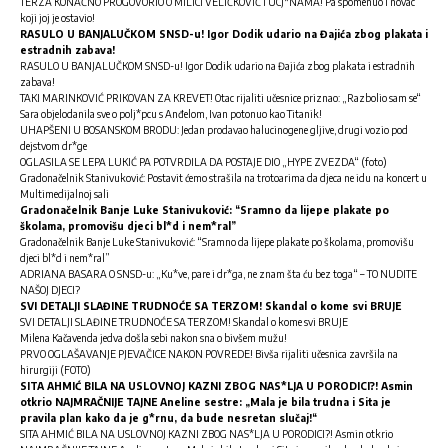
TERZA KONAČNO PROGOVORIO O MILICI VELIČKOVIĆ I UCJ*NAMA! Pa spomenuo i novac
koji joj je ostavio!
RASULO U BANJALUČKOM SNSD-u! Igor Dodik udario na Đajića zbog plakata i
estradnih zabava!
RASULO U BANJALUČKOM SNSD-u! Igor Dodik udario na Đajića zbog plakata i estradnih
zabava!
TAKI MARINKOVIĆ PRIKOVAN ZA KREVET! Otac rijaliti učesnice priznao: „Razbolio sam se“
Sara objelodanila sve o polj*pcu s Anđelom, Ivan potonuo kao Titanik!
UHAPŠENI U BOSANSKOM BRODU: Jedan prodavao halucinogene gljive, drugi vozio pod
dejstvom dr*ge
OGLASILA SE LEPA LUKIĆ PA POTVRDILA DA POSTAJE DIO „HYPE ZVEZDA“ (foto)
Gradonačelnik Stanivuković: Postavit ćemo strašila na trotoarima da djeca ne idu na koncert u
Multimedijalnoj sali
Gradonačelnik Banje Luke Stanivuković: “Sramno da lijepe plakate po
školama, promovišu djeci bl*d i nem*ral”
Gradonačelnik Banje Luke Stanivuković: “Sramno da lijepe plakate po školama, promovišu
djeci bl*d i nem*ral”
ADRIANA BASARA O SNSD-u: „Ku*ve, pare i dr*ga, ne znam šta ću bez toga“ – TO NUDITE
NAŠOJ DJECI?
SVI DETALJI SLAĐINE TRUDNOĆE SA TERZOM! Skandal o kome svi BRUJE
SVI DETALJI SLAĐINE TRUDNOĆE SA TERZOM! Skandal o kome svi BRUJE
Milena Kačavenda jedva došla sebi nakon sna o bivšem mužu!
PRVO OGLAŠAVANJE PJEVAČICE NAKON POVREDE! Bivša rijaliti učesnica završila na
hirurgiji (FOTO)
SITA AHMIĆ BILA NA USLOVNOJ KAZNI ZBOG NAS*LJA U PORODICI?! Asmin
otkrio NAJMRAČNIJE TAJNE Aneline sestre: „Mala je bila trudna i Sita je
pravila plan kako da je g*rnu, da bude nesretan slučaj!“
SITA AHMIĆ BILA NA USLOVNOJ KAZNI ZBOG NAS*LJA U PORODICI?! Asmin otkrio