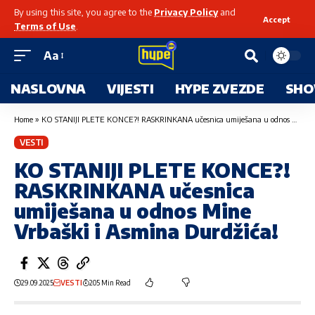
By using this site, you agree to the
Privacy Policy
and
Accept
Terms of Use
.
Aa
NASLOVNA
VIJESTI
HYPE ZVEZDE
SHO
Home
»
KO STANIJI PLETE KONCE?! RASKRINKANA učesnica umiješana u odnos Mine Vrbaški i Asmina Durdžića!
VESTI
KO STANIJI PLETE KONCE?!
RASKRINKANA učesnica
umiješana u odnos Mine
Vrbaški i Asmina Durdžića!
29.09.2025
VESTI
205 Min Read