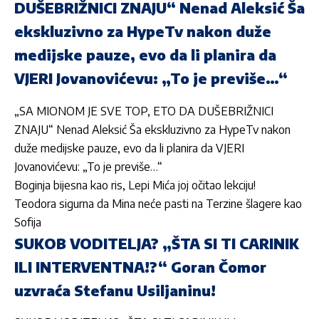
DUŠEBRIŽNICI ZNAJU“ Nenad Aleksić Ša
ekskluzivno za HypeTv nakon duže
medijske pauze, evo da li planira da
VJERI Jovanovićevu: „To je previše…“
„SA MIONOM JE SVE TOP, ETO DA DUŠEBRIŽNICI
ZNAJU“ Nenad Aleksić Ša ekskluzivno za HypeTv nakon
duže medijske pauze, evo da li planira da VJERI
Jovanovićevu: „To je previše…“
Boginja bijesna kao ris, Lepi Mića joj očitao lekciju!
Teodora sigurna da Mina neće pasti na Terzine šlagere kao
Sofija
SUKOB VODITELJA? „ŠTA SI TI CARINIK
ILI INTERVENTNA!?“ Goran Čomor
uzvraća Stefanu Usiljaninu!