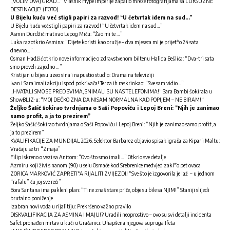
„VOLIM OVAJ GRAD…“ Vlasnik Hype imperije zapalio mreže fotografijama sa LUKSUZNE
DESTINACIJE! (FOTO)
U Bijelu kuću već stigli papiri za razvod! “U četvrtak idem na sud…”
U Bijelu kuću već stigli papiri za razvod! “U četvrtak idem na sud…”
Asmin Durdžić matirao Lepog Miću: “Žao mi te …”
Luka razotkrio Asmina: “Dijete koristi kao oružje – dva mjeseca mi je prijet*o 24 sata
dnevno…”
Osman Hadžić otkrio nove informacije o zdravstvenom biltenu Halida Bešlića: “Dva-tri sata
smo proveli zajedno …”
Kristijan u bijesu uzeo sina i napustio studio: Drama na televiziji
Ivan i Sara imali akciju ispod pokrivača! Terza ih raskrinkao: “Sve sam vidio…”
„HVATALI SMO SE PRED SVIMA, SNIMALI SU NAS TELEFONIMA!“ Sara Bambi šokirala u
ShowBLIZ-u: “MOJ DEČKO ZNA DA NISAM NORMALNA KAD POPIJEM – NE BIRAM!“
Željko Šašić šokirao tvrdnjama o Saši Popoviću i Lepoj Breni: “Njih je zanimao
samo profit, a ja to prezirem”
Željko Šašić šokirao tvrdnjama o Saši Popoviću i Lepoj Breni: “Njih je zanimao samo profit, a
ja to prezirem”
KVALIFIKACIJE ZA MUNDIJAL 2026. Selektor Barbarez objavio spisak igrača za Kipar i Maltu:
Vraćaju se tri “Zmaja”
Filip iskreno o vezi sa Anitom: “Ovo što smo imali…” Otkrio
sve detalje
Azmiru koji živi s nanom (90) u selu Osmače kod Srebrenice medvjed zakl*o pet ovaca
ZORICA MARKOVIĆ ZAPRETI*A RIJALITI ZVIJEZDI! “Sve što je izgovorila je laž – u jednom
“rafalu” ću joj sve reći”
Bora Santana ima pakleni plan: “Ti ne znaš stare priče, obje su bile sa NJIM!” Staniji slijedi
brutalno poniženje
Izabran novi vođa u rijalitiju: Prekršeno važno pravilo
DISKVALIFIKACIJA ZA ASMINA I MAJU!? Uradili neoprostivo – ovo su svi detalji incidenta
Safet pronađen mrtav u kući u Gračanici: Uhapšena njegova supruga Ifeta