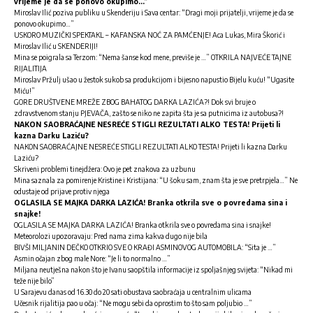
vrijeme je da se ponovo okupimo…”
Miroslav Ilić poziva publiku u Skenderiju i Sava centar: “Dragi moji prijatelji, vrijeme je da se
ponovo okupimo…”
USKORO MUZIČKI SPEKTAKL – KAFANSKA NOĆ ZA PAMĆENJE! Aca Lukas, Mira Škorić i
Miroslav Ilić u SKENDERIJI!
Mina se poigrala sa Terzom: “Nema šanse kod mene, previše je …” OTKRILA NAJVEĆE TAJNE
RIJALITIJA
Miroslav Pržulj ušao u žestok sukob sa produkcijom i bijesno napustio Bijelu kuću! “Ugasite
Miću!”
GORE DRUŠTVENE MREŽE ZBOG BAHATOG DARKA LAZIĆA?! Dok svi bruje o
zdravstvenom stanju PJEVAČA, zašto se niko ne zapita šta je sa putnicima iz autobusa?!
NAKON SAOBRAĆAJNE NESREĆE STIGLI REZULTATI ALKO TESTA! Prijeti li
kazna Darku Laziću?
NAKON SAOBRAĆAJNE NESREĆE STIGLI REZULTATI ALKO TESTA! Prijeti li kazna Darku
Laziću?
Skriveni problemi tinejdžera: Ovo je pet znakova za uzbunu
Mina saznala za pomirenje Kristine i Kristijana: “U šoku sam, znam šta je sve pretrpjela…” Ne
odustaje od prijave protiv njega
OGLASILA SE MAJKA DARKA LAZIĆA! Branka otkrila sve o povredama sina i
snajke!
OGLASILA SE MAJKA DARKA LAZIĆA! Branka otkrila sve o povredama sina i snajke!
Meteorolozi upozoravaju: Pred nama zima kakva dugo nije bila
BIVŠI MILJANIN DEČKO OTKRIO SVE O KRAĐI ASMINOVOG AUTOMOBILA: “Sita je …”
Asmin očajan zbog male Nore: “Je li to normalno …”
Miljana neutješna nakon što je Ivanu saopštila informacije iz spoljašnjeg svijeta: “Nikad mi
teže nije bilo”
U Sarajevu danas od 16.30 do 20 sati obustava saobraćaja u centralnim ulicama
Učesnik rijalitija pao u očaj: “Ne mogu sebi da oprostim to što sam poljubio …”