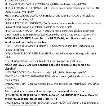
JOJ ODUZETI KĆERKU!
MILENA KAČAVENDA BILA INT*MNA SA NJIM?! Isplivale šok tvrdnje! (FOTO)
MOŽDA JE SRĐAN BIO NA ŽU*OM! Rijaliti učesnica bila sa bivšim Kačavendin mužem, ONA
DOŽIVJELA NERVNI SLOM!
KRISTIJAN GOLUBOVIĆ UDA*IO NA BABEJIĆKU, OTKRIO SVE O NJOJ: „Ona je klečala na
koljenima i spuštala glavu!“
LUKA VUJOVIĆ SE SRUŠIO KAO SVIJEĆA! Snimak se munjevitom brzinom proširio mrežama!
Brčko u oktobru domaćin 42. Internacionalnih pozorišnih susreta
MILJANA KULIĆ NAPUŠTA RIJALITI?! Doživjela nervni slom, jecala i kukala na sav glas
Dnevni horoskop za 26. septembar 2025: Ovan pred izazovima, Lav u centru pažnje, a Vi?
ŠOKANTNA ODLUKA! Asmin Durdžić PRESJEKAO, evo šta će uraditi sa
kćerkom nakon izlaska iz rijalitija
ŠOKANTNA ODLUKA! Asmin Durdžić PRESJEKAO, evo šta će uraditi sa kćerkom nakon
izlaska iz rijalitija
OVAJ UČESNIK TAJNO NAPUŠTA RIJALITI! Niko nije očekivao, isplivali strogo zabranjeni
detalji
Neno Murić predstavio emotivnu baladu “Ljubav” koju potpisuje Al'Dino
NIŠTA OD RAZVODA! Bora Santana napustio rijaliti, Milica Kemez ga
„ispalila“
NIŠTA OD RAZVODA! Bora Santana napustio rijaliti, Milica Kemez ga „ispalila“
POMOZIMO NEJRI POZIVOM NA BROJ 17047: Majka trinaestogodišnje djevojčice u vrlo
teškom stanju
„MNOGO MI SMETA!“ Goca Tržan otkrila pravu istinu o kćerki Leni Marinković – EVO ŠTA JE
URADILA!
Sara otvorila karte, pa priznala kako joj majka gleda na njene ljubavne izbore
„POVRIJEDILO ME JE KADA JE PRIČALA DA VOLIM MUŠK*RCE“ Asmin Durdžić
otkrio šta ga je DOTUKLO OD STRANE NJE!
„POVRIJEDILO ME JE KADA JE PRIČALA DA VOLIM MUŠK*RCE“ Asmin Durdžić otkrio šta