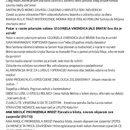
Zbog Mace Diskrecije sam dva dana završio u zatvoru! Bora Santana zbog prijave fanova
završio među ubi*ama!
ANITINI BIVŠI MOMCI ZAVRŠILI ZAJEDNO U KREVETU! ŠOK I NEVJERICA!
Zavod za javno zdravstvo FBiH izdao edukativnu bojanku o zdravlju očiju za djecu
MARIJA KULIĆ TRAŽI MISTERIOZNOG MOMKA KOJI JE POSLAO POKLON! Sumnja da Miljana
ima tajnu vezu!
Požar u ranim jutarnjim satima: IZGORJELA VIKENDICA JALE BRATA! Evo šta je
uzrok!
Požar u ranim jutarnjim satima: IZGORJELA VIKENDICA JALE BRATA! Evo šta je uzrok!
IVAN MARINKOVIĆ POB*ESNIO! Opasno izvri*eđao 20 godina mlađu djevojku!
Bora Santana iskreno o odnosu sa Sarom! Kuje planove za budućnost, a nije se ni razveo!
Bolno saznanje rastavilo Uroša Stanića na komade! Prva u pomoć pritrčala Maja, niko ne može
da ga smiri!
Sarina majka očajna! Uništen joj je život, neće moći da izdrži!
Zdravlje mu ozbiljno narušeno! Bez ustručavanja progovorio o posljedicama!
ALIMENTACIJA IM JE ZA LUKSUZ I OPERACIJE! Asminov otac žestoko udario na bivšu
snajku!
ĐANI PRODAO KUĆU ISPOD CIJENE ZBOG DUGA ZELENAŠIMA?! „Nisam imao da im
vratim…“
Tragedija u Bihaću: Poginuo radnik u kamenolomu!
OBOJE SU LOŠE, U ISTOJ SU BOLNICI! I žena Halida Bešlića u lošem stanju, otkriveni svi detalji:
„Vjerujem da će…“
ČUVAĆU TE, VRIJEDNA SI DA TE ZAŠTITIM… Emotivna poruka Darka Lazića nakon
STRAVIČNE NESREĆE, evo koje riječi je UPUTIO Katarini!
ANA NIKOLIĆ PROMIJENILA IMIDŽ! Pjevačica blista, novom objavom sve
zasjenila! (FOTO)
ANA NIKOLIĆ PROMIJENILA IMIDŽ! Pjevačica blista, novom objavom sve zasjenila! (FOTO)
ZA MENE JE TA PRIČA ZAVRŠENA! Hitno oglašavanje Aneli nakon Asminove izjave DA ĆE