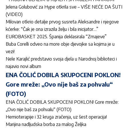
Jelena Golubović za Hype otkrila sve – VIŠE NEĆE DA ŠUTI
(VIDEO)
Milovan otkrio detalje prvog susreta Aleksandre i njegove
kćerke: “Čak je ona izrazila želju i bila inicijator…”
EUROBASKET 2025. Španija deklasirala “Zmajeve”
Buba Corelli odveo na more obje djevojke sa kojima je u
vezi!
Nele Karajlić predstavio svoja djela u Narodnoj biblioteci i
najavio novi album
ENA ČOLIĆ DOBILA SKUPOCENI POKLON!
Gore mreže: „Ovo nije baš za pohvalu“
(FOTO)
ENA ČOLIĆ DOBILA SKUPOCENI POKLON! Gore mreže:
„Ovo nije baš za pohvalu“ (FOTO)
Hemioterapije i 32 kruga zračenja, uz šest operacija!
Marijina nadljudska borba za malog Željka