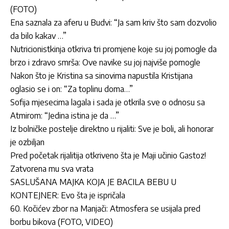
(FOTO)
Ena saznala za aferu u Budvi: “Ja sam kriv što sam dozvolio
da bilo kakav …”
Nutricionistkinja otkriva tri promjene koje su joj pomogle da
brzo i zdravo smrša: Ove navike su joj najviše pomogle
Nakon što je Kristina sa sinovima napustila Kristijana
oglasio se i on: “Za toplinu doma…”
Sofija mjesecima lagala i sada je otkrila sve o odnosu sa
Atmirom: “Jedina istina je da …”
Iz bolničke postelje direktno u rijaliti: Sve je boli, ali honorar
je ozbiljan
Pred početak rijalitija otkriveno šta je Maji učinio Gastoz!
Zatvorena mu sva vrata
SASLUŠANA MAJKA KOJA JE BACILA BEBU U
KONTEJNER: Evo šta je ispričala
60. Kočićev zbor na Manjači: Atmosfera se usijala pred
borbu bikova (FOTO, VIDEO)