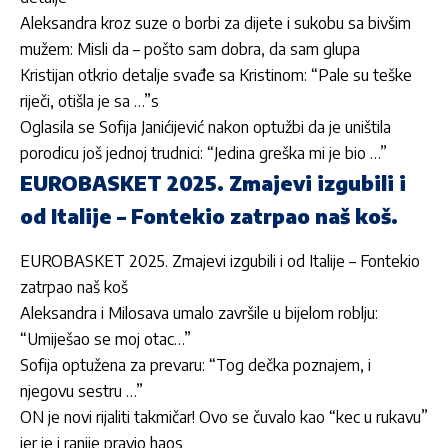
Aleksandra kroz suze o borbi za dijete i sukobu sa bivšim
mužem: Misli da – pošto sam dobra, da sam glupa
Kristijan otkrio detalje svađe sa Kristinom: “Pale su teške
riječi, otišla je sa …”s
Oglasila se Sofija Janićijević nakon optužbi da je uništila
porodicu još jednoj trudnici: “Jedina greška mi je bio …”
EUROBASKET 2025. Zmajevi izgubili i
od Italije – Fontekio zatrpao naš koš.
EUROBASKET 2025. Zmajevi izgubili i od Italije – Fontekio
zatrpao naš koš
Aleksandra i Milosava umalo završile u bijelom roblju:
“Umiješao se moj otac…”
Sofija optužena za prevaru: “Tog dečka poznajem, i
njegovu sestru …”
ON je novi rijaliti takmičar! Ovo se čuvalo kao “kec u rukavu”
jer je i ranije pravio haos