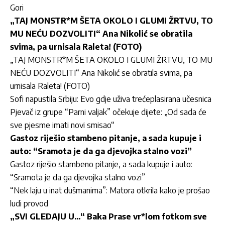
Gori
„TAJ MONSTR*M ŠETA OKOLO I GLUMI ŽRTVU, TO
MU NEĆU DOZVOLITI“ Ana Nikolić se obratila
svima, pa urnisala Raleta! (FOTO)
„TAJ MONSTR*M ŠETA OKOLO I GLUMI ŽRTVU, TO MU
NEĆU DOZVOLITI“ Ana Nikolić se obratila svima, pa
urnisala Raleta! (FOTO)
Sofi napustila Srbiju: Evo gdje uživa trećeplasirana učesnica
Pjevač iz grupe “Parni valjak” očekuje dijete: „Od sada će
sve pjesme imati novi smisao“
Gastoz riješio stambeno pitanje, a sada kupuje i
auto: “Sramota je da ga djevojka stalno vozi”
Gastoz riješio stambeno pitanje, a sada kupuje i auto:
“Sramota je da ga djevojka stalno vozi”
“Nek laju u inat dušmanima”: Matora otkrila kako je prošao
ludi provod
„SVI GLEDAJU U…“ Baka Prase vr*lom fotkom sve