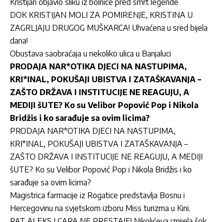
Kristijan objavio sliku iz bolnice pred smrt legende
DOK KRISTIJAN MOLI ZA POMIRENJE, KRISTINA U
ZAGRLJAJU DRUGOG MUŠKARCA! Uhvaćena u sred bijela
dana!
Obustava saobraćaja u nekoliko ulica u Banjaluci
PRODAJA NAR*OTIKA DJECI NA NASTUPIMA,
KRI*INAL, POKUŠAJI UBISTVA I ZATAŠKAVANJA –
ZAŠTO DRŽAVA I INSTITUCIJE NE REAGUJU, A
MEDIJI šUTE? Ko su Velibor Popović Pop i Nikola
Bridžis i ko sarađuje sa ovim licima?
PRODAJA NAR*OTIKA DJECI NA NASTUPIMA,
KRI*INAL, POKUŠAJI UBISTVA I ZATAŠKAVANJA –
ZAŠTO DRŽAVA I INSTITUCIJE NE REAGUJU, A MEDIJI
šUTE? Ko su Velibor Popović Pop i Nikola Bridžis i ko
sarađuje sa ovim licima?
Magistrica farmacije iz Rogatice predstavlja Bosnu i
Hercegovinu na svjetskom izboru Miss turizma u Kini.
RAT ALEKS I CARA NE PRESTAJE! Nikolićeva iznijela šok