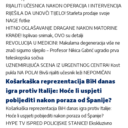
RIJALITI UČESNICA NAKON OPERACIJA I INTERVENCIJA
RIJEŠILA DA UNOVČI TIJELO! Starleta prodaje svoje
NAGE fotke
HITNO OGLAŠAVANJE DRAGANE NAKON MATORINE
KRAĐE! Isplivao snimak, OVO su detalji
REVOLUCIJA U MEDICINI: Makularna degeneracija više ne
znači sigurno sljepilo – Profesor Nikica Gabrić ugradio prva
teleskopska sočiva
UZNEMIRUJUĆA SCENA IZ URGENTNOG CENTRA! Kost
pukla NA POLA! Bivši rijaliti učesnik leži NEPOMIČAN
Košarkaška reprezentacija BiH danas
igra protiv Italije: Hoće li uspjeti
pobijediti nakon poraza od Španije?
Košarkaška reprezentacija BiH danas igra protiv Italije:
Hoće li uspjeti pobijediti nakon poraza od Španije?
HYPE TV ISPRED POLICIJSKE STANICE! Ekskluzivno