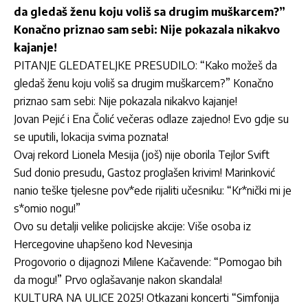
da gledaš ženu koju voliš sa drugim muškarcem?”
Konačno priznao sam sebi: Nije pokazala nikakvo
kajanje!
PITANJE GLEDATELJKE PRESUDILO: “Kako možeš da
gledaš ženu koju voliš sa drugim muškarcem?” Konačno
priznao sam sebi: Nije pokazala nikakvo kajanje!
Jovan Pejić i Ena Čolić večeras odlaze zajedno! Evo gdje su
se uputili, lokacija svima poznata!
Ovaj rekord Lionela Mesija (još) nije oborila Tejlor Svift
Sud donio presudu, Gastoz proglašen krivim! Marinković
nanio teške tjelesne pov*ede rijaliti učesniku: “Kr*nički mi je
s*omio nogu!”
Ovo su detalji velike policijske akcije: Više osoba iz
Hercegovine uhapšeno kod Nevesinja
Progovorio o dijagnozi Milene Kačavende: “Pomogao bih
da mogu!” Prvo oglašavanje nakon skandala!
KULTURA NA ULICE 2025! Otkazani koncerti “Simfonija