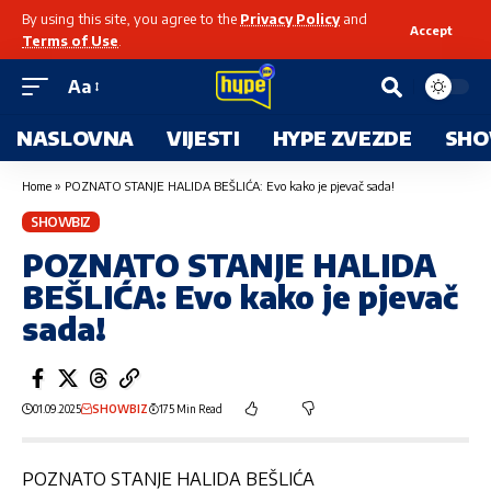
By using this site, you agree to the
Privacy Policy
and
Accept
Terms of Use
.
Aa
NASLOVNA
VIJESTI
HYPE ZVEZDE
SHO
Home
»
POZNATO STANJE HALIDA BEŠLIĆA: Evo kako je pjevač sada!
SHOWBIZ
POZNATO STANJE HALIDA
BEŠLIĆA: Evo kako je pjevač
sada!
01.09.2025
SHOWBIZ
175 Min Read
POZNATO STANJE HALIDA BEŠLIĆA