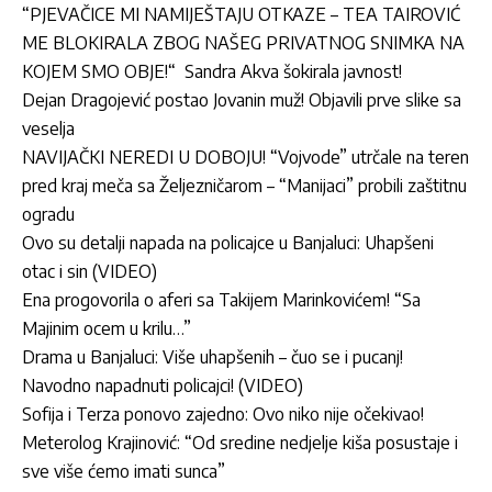
“PJEVAČICE MI NAMIJEŠTAJU OTKAZE – TEA TAIROVIĆ
ME BLOKIRALA ZBOG NAŠEG PRIVATNOG SNIMKA NA
KOJEM SMO OBJE!“ Sandra Akva šokirala javnost!
Dejan Dragojević postao Jovanin muž! Objavili prve slike sa
veselja
NAVIJAČKI NEREDI U DOBOJU! “Vojvode” utrčale na teren
pred kraj meča sa Željezničarom – “Manijaci” probili zaštitnu
ogradu
Ovo su detalji napada na policajce u Banjaluci: Uhapšeni
otac i sin (VIDEO)
Ena progovorila o aferi sa Takijem Marinkovićem! “Sa
Majinim ocem u krilu…”
Drama u Banjaluci: Više uhapšenih – čuo se i pucanj!
Navodno napadnuti policajci! (VIDEO)
Sofija i Terza ponovo zajedno: Ovo niko nije očekivao!
Meterolog Krajinović: “Od sredine nedjelje kiša posustaje i
sve više ćemo imati sunca”