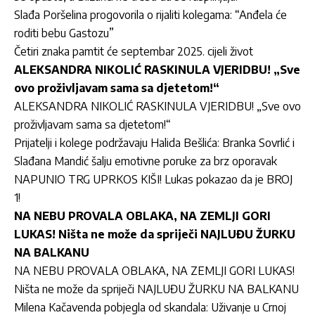
Slađa Poršelina progovorila o rijaliti kolegama: “Anđela će
roditi bebu Gastozu”
Četiri znaka pamtit će septembar 2025. cijeli život
ALEKSANDRA NIKOLIĆ RASKINULA VJERIDBU! „Sve
ovo proživljavam sama sa djetetom!“
ALEKSANDRA NIKOLIĆ RASKINULA VJERIDBU! „Sve ovo
proživljavam sama sa djetetom!“
Prijatelji i kolege podržavaju Halida Bešlića: Branka Sovrlić i
Slađana Mandić šalju emotivne poruke za brz oporavak
NAPUNIO TRG UPRKOS KIŠI! Lukas pokazao da je BROJ
1!
NA NEBU PROVALA OBLAKA, NA ZEMLJI GORI
LUKAS! Ništa ne može da spriječi NAJLUĐU ŽURKU
NA BALKANU
NA NEBU PROVALA OBLAKA, NA ZEMLJI GORI LUKAS!
Ništa ne može da spriječi NAJLUĐU ŽURKU NA BALKANU
Milena Kačavenda pobjegla od skandala: Uživanje u Crnoj