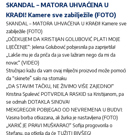
SKANDAL – MATORA UHVAĆENA U
KRAĐI! Kamere sve zabilježile (FOTO)
SKANDAL – MATORA UHVAĆENA U KRAĐI! Kamere sve
zabilježile (FOTO)
„OČEKUJEM DA KRISTIJAN GOLUBOVIĆ PLATI MOJE
LIJEČENJE“: Jelena Golubović pobjesnila pa zaprijetila!
„Lakše mu je da priča da ja sve lažiram nego da mi da
novac“ (VIDEO)
Stručnjaci kažu da vam ovaj mliječni proizvod može pomoći
da “skinete” salo na stomaku
„DA STAVIM TAČKU, NE ŽIVIMO VIŠE ZAJEDNO!“
Kristina Spalević POTVRDILA RASKID sa Kristijanom, pa
se odmah DOTAKLA SINOVA!
MEKGREGOR POBJEGAO OD NEVREMENA U BUDVI:
Vasina borba otkazana, ali žurka je nastavljena (FOTO)
„KARIĆ JE PRAVI MUŠKARAC!“ Sofija progovorila o
Stefanu, pa otkrila da će TUŽITI BIVŠEG!