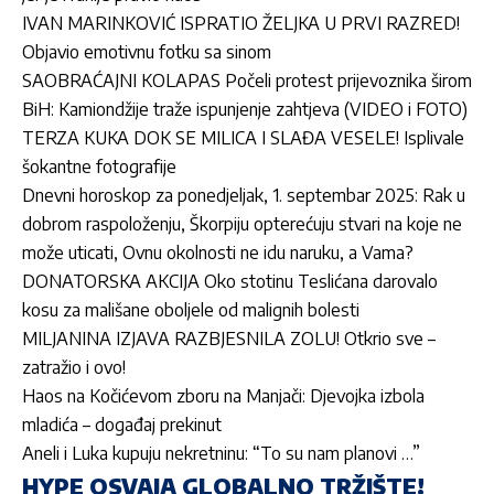
IVAN MARINKOVIĆ ISPRATIO ŽELJKA U PRVI RAZRED!
Objavio emotivnu fotku sa sinom
SAOBRAĆAJNI KOLAPAS Počeli protest prijevoznika širom
BiH: Kamiondžije traže ispunjenje zahtjeva (VIDEO i FOTO)
TERZA KUKA DOK SE MILICA I SLAĐA VESELE! Isplivale
šokantne fotografije
Dnevni horoskop za ponedjeljak, 1. septembar 2025: Rak u
dobrom raspoloženju, Škorpiju opterećuju stvari na koje ne
može uticati, Ovnu okolnosti ne idu naruku, a Vama?
DONATORSKA AKCIJA Oko stotinu Teslićana darovalo
kosu za mališane oboljele od malignih bolesti
MILJANINA IZJAVA RAZBJESNILA ZOLU! Otkrio sve –
zatražio i ovo!
Haos na Kočićevom zboru na Manjači: Djevojka izbola
mladića – događaj prekinut
Aneli i Luka kupuju nekretninu: “To su nam planovi …”
HYPE OSVAJA GLOBALNO TRŽIŠTE!