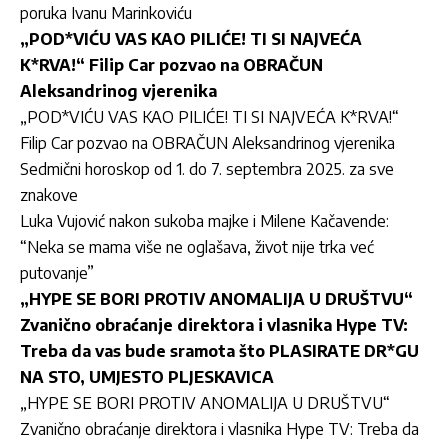
poruka Ivanu Marinkoviću
„POD*VIĆU VAS KAO PILIĆE! TI SI NAJVEĆA
K*RVA!“ Filip Car pozvao na OBRAČUN
Aleksandrinog vjerenika
„POD*VIĆU VAS KAO PILIĆE! TI SI NAJVEĆA K*RVA!“
Filip Car pozvao na OBRAČUN Aleksandrinog vjerenika
Sedmični horoskop od 1. do 7. septembra 2025. za sve
znakove
Luka Vujović nakon sukoba majke i Milene Kačavende:
“Neka se mama više ne oglašava, život nije trka već
putovanje”
„HYPE SE BORI PROTIV ANOMALIJA U DRUŠTVU“
Zvanično obraćanje direktora i vlasnika Hype TV:
Treba da vas bude sramota što PLASIRATE DR*GU
NA STO, UMJESTO PLJESKAVICA
„HYPE SE BORI PROTIV ANOMALIJA U DRUŠTVU“
Zvanično obraćanje direktora i vlasnika Hype TV: Treba da