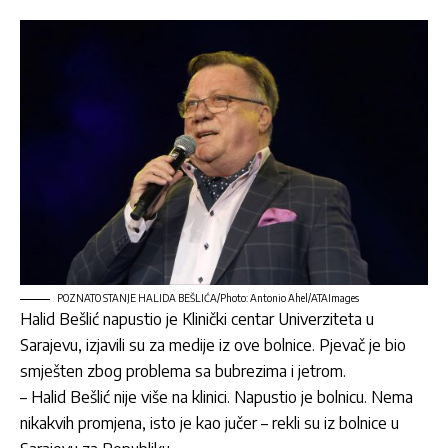
POZNATO STANJE HALIDA BEŠLIĆA/Photo: Antonio Ahel/ATAImages
Halid Bešlić
napustio je Klinički centar Univerziteta u
Sarajevu, izjavili su za medije iz ove bolnice. Pjevač je bio
smješten zbog problema sa bubrezima i jetrom.
–
Halid Bešlić
nije više na klinici. Napustio je bolnicu. Nema
nikakvih promjena, isto je kao jučer – rekli su iz bolnice u