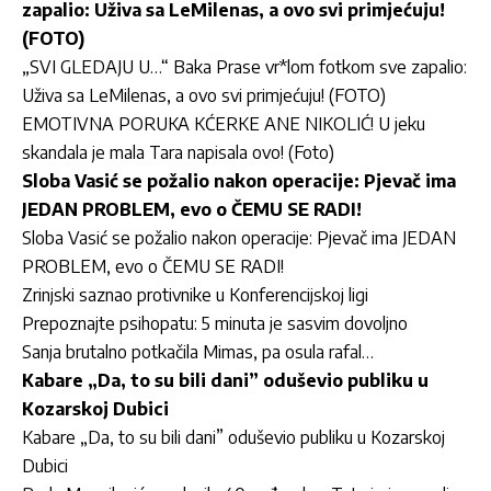
zapalio: Uživa sa LeMilenas, a ovo svi primjećuju!
(FOTO)
„SVI GLEDAJU U…“ Baka Prase vr*lom fotkom sve zapalio:
Uživa sa LeMilenas, a ovo svi primjećuju! (FOTO)
EMOTIVNA PORUKA KĆERKE ANE NIKOLIĆ! U jeku
skandala je mala Tara napisala ovo! (Foto)
Sloba Vasić se požalio nakon operacije: Pjevač ima
JEDAN PROBLEM, evo o ČEMU SE RADI!
Sloba Vasić se požalio nakon operacije: Pjevač ima JEDAN
PROBLEM, evo o ČEMU SE RADI!
Zrinjski saznao protivnike u Konferencijskoj ligi
Prepoznajte psihopatu: 5 minuta je sasvim dovoljno
Sanja brutalno potkačila Mimas, pa osula rafal…
Kabare „Da, to su bili dani” oduševio publiku u
Kozarskoj Dubici
Kabare „Da, to su bili dani” oduševio publiku u Kozarskoj
Dubici