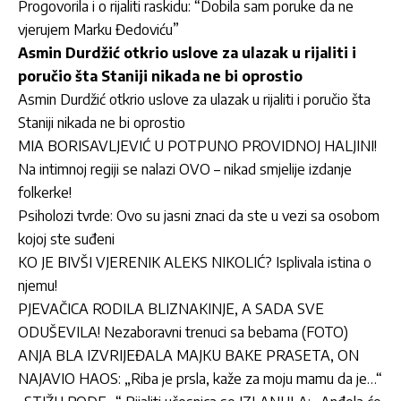
Progovorila i o rijaliti raskidu: “Dobila sam poruke da ne
vjerujem Marku Đedoviću”
Asmin Durdžić otkrio uslove za ulazak u rijaliti i
poručio šta Staniji nikada ne bi oprostio
Asmin Durdžić otkrio uslove za ulazak u rijaliti i poručio šta
Staniji nikada ne bi oprostio
MIA BORISAVLJEVIĆ U POTPUNO PROVIDNOJ HALJINI!
Na intimnoj regiji se nalazi OVO – nikad smjelije izdanje
folkerke!
Psiholozi tvrde: Ovo su jasni znaci da ste u vezi sa osobom
kojoj ste suđeni
KO JE BIVŠI VJERENIK ALEKS NIKOLIĆ? Isplivala istina o
njemu!
PJEVAČICA RODILA BLIZNAKINJE, A SADA SVE
ODUŠEVILA! Nezaboravni trenuci sa bebama (FOTO)
ANJA BLA IZVRIJEĐALA MAJKU BAKE PRASETA, ON
NAJAVIO HAOS: „Riba je prsla, kaže za moju mamu da je…“