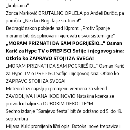
„kraljicama“
Zorica Marković BRUTALNO OPLELA po Anđeli Đuričić, pa
poručila: „Ne dao Bog da je sretnem!“
Bećiragić nakon pobjede nad Kiprom: „Protiv Španije
moramo biti disciplinovani i vjerovati u svoj sistem igre“
„MORAM PRIZNATI DA SAM POGRIJEŠIO…“ Osman
Karić za Hype TV o PREPISCI Sofije i njegovog sina:
Otkrio ko ZAPRAVO STOJI IZA SVEGA!
„MORAM PRIZNATI DA SAM POGRIJEŠIO…“ Os
man Karić
za Hype TV o PREPISCI Sofije i njegovog sina: Otkrio ko
ZAPRAVO STOJI IZA SVEGA!
Meteorolozi najavljuju promjenu vremena za vikend
ZAVODLJIVA HANA IKODINOVIĆ! Natašina kćerka se
provodi u haljini sa DUBOKIM DEKOLTE*M
Sedmo izdanje “Sarajevo festa” bit će održano od 5. do 19.
septembra
Miljana Kulić promijenila lični opis: Botoks, nove trepavice i