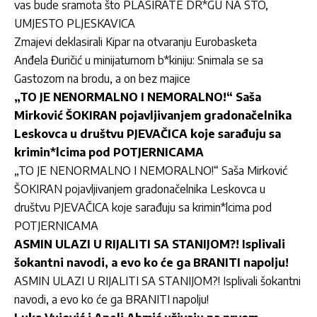
vas bude sramota što PLASIRATE DR*GU NA STO,
UMJESTO PLJESKAVICA
Zmajevi deklasirali Kipar na otvaranju Eurobasketa
Anđela Đuričić u minijaturnom b*kiniju: Snimala se sa
Gastozom na brodu, a on bez majice
„TO JE NENORMALNO I NEMORALNO!“ Saša
Mirković ŠOKIRAN pojavljivanjem gradonačelnika
Leskovca u društvu PJEVAČICA koje sarađuju sa
krimin*lcima pod POTJERNICAMA
„TO JE NENORMALNO I NEMORALNO!“ Saša Mirković
ŠOKIRAN pojavljivanjem gradonačelnika Leskovca u
društvu PJEVAČICA koje sarađuju sa krimin*lcima pod
POTJERNICAMA
ASMIN ULAZI U RIJALITI SA STANIJOM?! Isplivali
šokantni navodi, a evo ko će ga BRANITI napolju!
ASMIN ULAZI U RIJALITI SA STANIJOM?! Isplivali šokantni
navodi, a evo ko će ga BRANITI napolju!