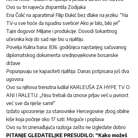
Ovo su tri najveća zlopamtila Zodijaka
Ena Čolić na aparatima! Filip Đukić bez dlake na jeziku: “Na
TV-u sve hoće da ispadnu svetice! Ako je bilo, bilo je!”
Tajni dogovor Miljane i produkcije: Dovodi šokantnog
učesnika koji do sad nije bio u rijalitiju
Povelja Kulina bana: 836. godišnjica najstarijeg sačuvanog
diplomatskog dokumenta srednjovjekovne bosanske
države
Popunjavaju se kapaciteti rijalitija: Danas potpisana još dva
ugovora
Ovo su njihova trenutna ludila! KARLEUŠA ZA HYPE TV O
ANI I RALETU: „Nisu trebali da iznose prljav veš u javnost
već sve da riješe sami!“
Izdato upozorenje za stanovnike Hercegovine zbog obilne
kiše koja počinje oko 17 sati: Moguće i poplava
Ovo su tri iznenađujuća razloga zašto ne izgledate dobro
PITANJE GLEDATELJKE PRESUDILO: “Kako možeš