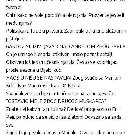
tvrdnje!
Oni nikako ne vole porodična okupljanja: Provjerite jeste li
među njima?
Policajka iz Tuzle u pritvoru: Zaprijetila partnerici službenim
pištoljem
GASTOZ SE IŽIVLJAVAO NAD ANĐELOM ZBOG PAVLA!
On je urnisao Nenada, otkriven i malo poznat detalj!
Otkriven još jedan učesnik rijalitija: Često se spominjao
prošle sezone u Bijeloj kući
HAOS U NIŠU SE NASTAVLJA! Zbog svađe sa Marijom
Kulić, Ivan Marinković traži DNK test!
Skandalozne tvrdnje rijaliti učesnice na račun pjevača:
“OSTAVIO ME JE ZBOG DRUGOG MUŠKARCA”
Znate li vi kakvih tajni tu ima? Đedovć progovorio o Eni i
Peji, pa otkrio da se vidio i sa Zlatom! Dokazalo se sada
sve!
Žrijeb Lige prvaka danas u Monaku: Ovo su jakosne grupe