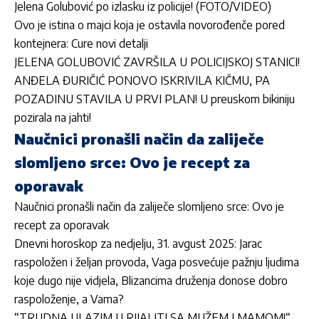
Jelena Golubović po izlasku iz policije! (FOTO/VIDEO)
Ovo je istina o majci koja je ostavila novorođenče pored
kontejnera: Cure novi detalji
JELENA GOLUBOVIĆ ZAVRŠILA U POLICIJSKOJ STANICI!
ANĐELA ĐURIČIĆ PONOVO ISKRIVILA KIČMU, PA
POZADINU STAVILA U PRVI PLAN! U preuskom bikiniju
pozirala na jahti!
Naučnici pronašli način da zaliječe
slomljeno srce: Ovo je recept za
oporavak
Naučnici pronašli način da zaliječe slomljeno srce: Ovo je
recept za oporavak
Dnevni horoskop za nedjelju, 31. avgust 2025: Jarac
raspoložen i željan provoda, Vaga posvećuje pažnju ljudima
koje dugo nije vidjela, Blizancima druženja donose dobro
raspoloženje, a Vama?
“TRUDNA ULAZIM U RIJALITI SA MUŽEM I MAMOM!“