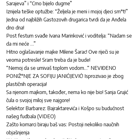
Sarajeva” i “Crno bijelo dugme”
Iznijela teške optužbe: “Željela je meni i mojoj djeci sm*t!”
Jedna od najbližih Gastozovih drugarica tvrdi da je Anđela
dno dna!
Post festum svađe Ivana Marinković i voditelja: “Nadam se
da mi neće …”
Hitno oglašavanje majke Milene Šarac! Ove riječi su je
veoma potresle! Sram treba da je bude!
“Nemoj da se umivaš toplom vodom…“ NEVIĐENO
PONIŽ*NJE ZA SOFIJU JANIĆIJEVIĆ! Isprozivao je zbog
plastičnih operacija!
Sa njenom majkom, također, nema ko nije bio! Sanja Grujić
čula o svojoj miloj sve najgore!
Selektor Barbarez: Bajraktarevića i Košpo su budućnost
našeg fudbala (VIDEO)
Zašto komarci biraju baš vas: Postoji nekoliko naučnih
objašnjenja