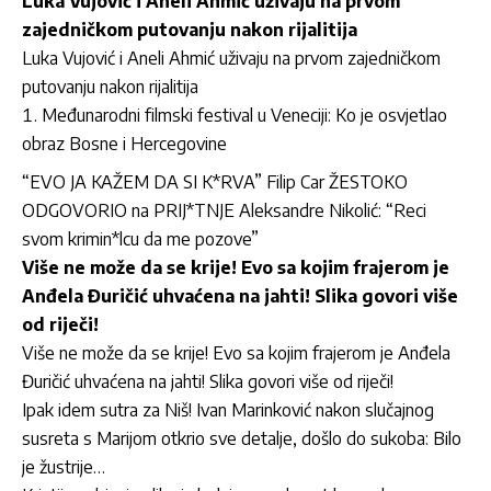
Luka Vujović i Aneli Ahmić uživaju na prvom
zajedničkom putovanju nakon rijalitija
Luka Vujović i Aneli Ahmić uživaju na prvom zajedničkom
putovanju nakon rijalitija
Međunarodni filmski festival u Veneciji: Ko je osvjetlao
obraz Bosne i Hercegovine
“EVO JA KAŽEM DA SI K*RVA” Filip Car ŽESTOKO
ODGOVORIO na PRIJ*TNJE Aleksandre Nikolić: “Reci
svom krimin*lcu da me pozove”
Više ne može da se krije! Evo sa kojim frajerom je
Anđela Đuričić uhvaćena na jahti! Slika govori više
od riječi!
Više ne može da se krije! Evo sa kojim frajerom je Anđela
Đuričić uhvaćena na jahti! Slika govori više od riječi!
Ipak idem sutra za Niš! Ivan Marinković nakon slučajnog
susreta s Marijom otkrio sve detalje, došlo do sukoba: Bilo
je žustrije…