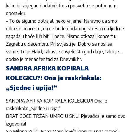
kako bi izbjegao dodatni stres i posvetio se potpunom
oporavku.
– To će sigurno potrajati neko vrijeme. Naravno da smo
otkazali koncerte, da ne bude dodatnog stresa i da ljudi ne
nagađaju hoće li ih biti ili neće. Nismo otkazali koncert u
Zagrebu u decembru. Pri svijesti je. Dobro se nosi sa
svime. To je
Halid
, takav je čovjek, šta god da je, tako je –
dodao je menadžer tad za Dnevnik.hr.
SANDRA AFRIKA KOPIRALA
KOLEGICU?! Ona je raskrinkala:
„Sjedne i upija!“
SANDRA AFRIKA KOPIRALA KOLEGICU?! Ona je
raskrinkala: „Sjedne i upija!“
BRAT GOCE TRŽAN UMRO U SNU! Pjevačica je samo ovo
izgovorila!
Sin Miljane Kulić i Ivana Marinkovića krenuo u prvi razred: