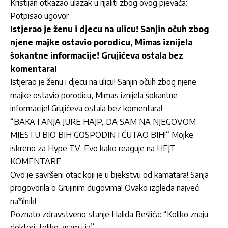
Kristijan otkazao ulazak u rijaliti zbog ovog pjevača:
Potpisao ugovor
Istjerao je ženu i djecu na ulicu! Sanjin očuh zbog
njene majke ostavio porodicu, Mimas iznijela
šokantne informacije! Grujićeva ostala bez
komentara!
Istjerao je ženu i djecu na ulicu! Sanjin očuh zbog njene
majke ostavio porodicu, Mimas iznijela šokantne
informacije! Grujićeva ostala bez komentara!
“BAKA I ANJA JURE HAJP, DA SAM NA NJEGOVOM
MJESTU BIO BIH GOSPODIN I ĆUTAO BIH!“ Mojke
iskreno za Hype TV: Evo kako reaguje na HEJT
KOMENTARE
Ovo je savršeni otac koji je u bjekstvu od kamatara! Sanja
progovorila o Grujinim dugovima! Ovako izgleda najveći
na*ilnik!
Poznato zdravstveno stanje Halida Bešlića: “Koliko znaju
doktori, toliko znam i ja”