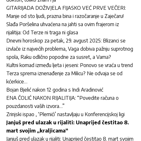
GITARIJADA DOŽIVJELA FIJASKO VEĆ PRVE VEČERI:
Manje od sto ljudi, prazna bina i razočaranje u Zaječaru!
Slađa Poršelina uhvaćena na jahti sa ovim frajerom iz
rijalitija: Od Terze ni traga ni glasa
Dnevni horoskop za petak, 29. avgust 2025: Blizanci se
izvlače iz najvećih problema, Vaga dobiva pažnju suprotnog
spola, Raku odlično popodne za susret, a Vama?
Kultni komad između ljeta i jeseni: Ponovo se vraća u trend
Terza sprema iznenađenje za Milicu? Ne odvaja se od
kćerkice…
Bojan Bjelić nakon 12 godina s Indi Aradinović
ENA ČOLIĆ NAKON RIJALITIJA: “Povedite računa o
pouzdanosti vaših izvora…”
Zrinjski ispao , ‘Plemići’ nastavljaju u Konferencijskoj ligi
Janjuš pred ulazak u rijaliti: Unaprijed čestitao 8.
mart svojim „kraljicama“
Janjuš pred ulazak u rijaliti: Unaprijed čestitao 8. mart svojim