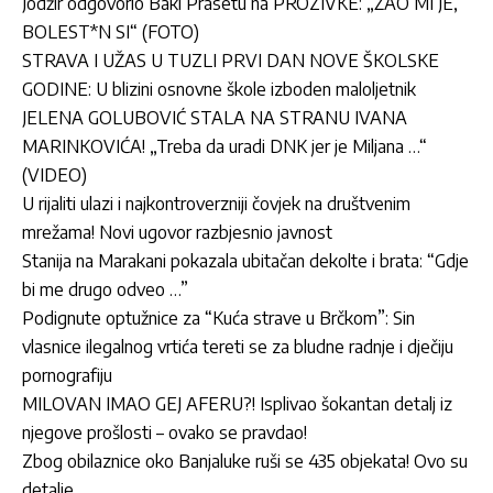
Jodžir odgovorio Baki Prasetu na PROZIVKE: „ŽAO MI JE,
BOLEST*N SI“ (FOTO)
STRAVA I UŽAS U TUZLI PRVI DAN NOVE ŠKOLSKE
GODINE: U blizini osnovne škole izboden maloljetnik
JELENA GOLUBOVIĆ STALA NA STRANU IVANA
MARINKOVIĆA! „Treba da uradi DNK jer je Miljana …“
(VIDEO)
U rijaliti ulazi i najkontroverzniji čovjek na društvenim
mrežama! Novi ugovor razbjesnio javnost
Stanija na Marakani pokazala ubitačan dekolte i brata: “Gdje
bi me drugo odveo …”
Podignute optužnice za “Kuća strave u Brčkom”: Sin
vlasnice ilegalnog vrtića tereti se za bludne radnje i dječiju
pornografiju
MILOVAN IMAO GEJ AFERU?! Isplivao šokantan detalj iz
njegove prošlosti – ovako se pravdao!
Zbog obilaznice oko Banjaluke ruši se 435 objekata! Ovo su
detalje