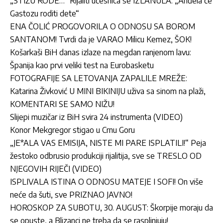
„STIŽU RODE…“ Rijaliti učesnica se IZLANULA: „Anđela će
Gastozu roditi dete“
ENA ČOLIĆ PROGOVORILA O ODNOSU SA BOROM
SANTANOM! Tvrdi da je VARAO Milicu Kemez, ŠOK!
Košarkaši BiH danas izlaze na megdan ranjenom lavu:
Španija kao prvi veliki test na Eurobasketu
FOTOGRAFIJE SA LETOVANJA ZAPALILE MREŽE:
Katarina Živković U MINI BIKINIJU uživa sa sinom na plaži,
KOMENTARI SE SAMO NIŽU!
Slijepi muzičar iz BiH svira 24 instrumenta (VIDEO)
Konor Mekgregor stigao u Crnu Goru
„JE*ALA VAS EMISIJA, NISTE MI PARE ISPLATILI!“ Peja
žestoko odbrusio produkciji rijalitija, sve se TRESLO OD
NJEGOVIH RIJEČI (VIDEO)
ISPLIVALA ISTINA O ODNOSU MATEJE I SOFI! On više
neće da šuti, sve PRIZNAO JAVNO!
HOROSKOP ZA SUBOTU, 30. AUGUST: Škorpije moraju da
se opuste, a Blizanci ne treba da se rasplinjuju!