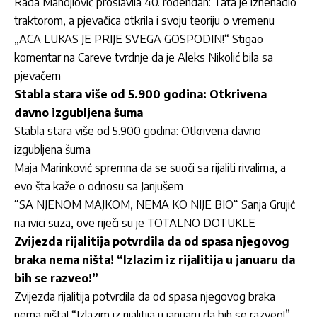
Rada Manojlović proslavila 40. rođendan: Tata je iznenadio
traktorom, a pjevačica otkrila i svoju teoriju o vremenu
„ACA LUKAS JE PRIJE SVEGA GOSPODIN!“ Stigao
komentar na Careve tvrdnje da je Aleks Nikolić bila sa
pjevačem
Stabla stara više od 5.900 godina: Otkrivena
davno izgubljena šuma
Stabla stara više od 5.900 godina: Otkrivena davno
izgubljena šuma
Maja Marinković spremna da se suoči sa rijaliti rivalima, a
evo šta kaže o odnosu sa Janjušem
“SA NJENOM MAJKOM, NEMA KO NIJE BIO“ Sanja Grujić
na ivici suza, ove riječi su je TOTALNO DOTUKLE
Zvijezda rijalitija potvrdila da od spasa njegovog
braka nema ništa! “Izlazim iz rijalitija u januaru da
bih se razveo!”
Zvijezda rijalitija potvrdila da od spasa njegovog braka
nema ništa! “Izlazim iz rijalitija u januaru da bih se razveo!”