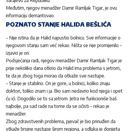
Sarajevu za Republiku.
Međutim, njegov menadžer Damir Ramljak Tigar, je ovu
informaciju demantovao.
POZNATO STANJE HALIDA BEŠLIĆA
– Nije istina da je
Halid
napustio bolnicu. Sve informacije o
njegovom stanju sam već rekao. Ništa se nije promijenilo –
izjavio je on.
Podsjećanja radi, njegov menadžer Damir Ramljak Tigar je
prije nekoliko dana otkrio da Halid ima problema s jetrom,
te da je zbog toga morao da otkaže sve nastupe.
– Stanje je stabilno. On je gore, u bolnici, koliko znaju
doktori, toliko znam i ja. Bio sam nedavno kod njega i opet
ću ići. Dogodilo se to sa jetrom. Jetra ne funkcioniše baš
najbolje, pa sad rade na tome da se očisti – rekao je
menadžer.
Zbog zdravstvenih problema, pjevač je bio prinuđen da
otkaže brojne nastupe širom regiona, a odluka je donijeta