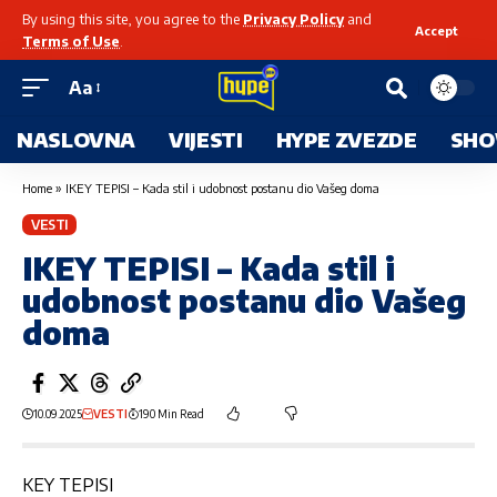
By using this site, you agree to the
Privacy Policy
and
Accept
Terms of Use
.
Aa
NASLOVNA
VIJESTI
HYPE ZVEZDE
SHO
Home
»
IKEY TEPISI – Kada stil i udobnost postanu dio Vašeg doma
VESTI
IKEY TEPISI – Kada stil i
udobnost postanu dio Vašeg
doma
10.09.2025
VESTI
190 Min Read
KEY TEPISI