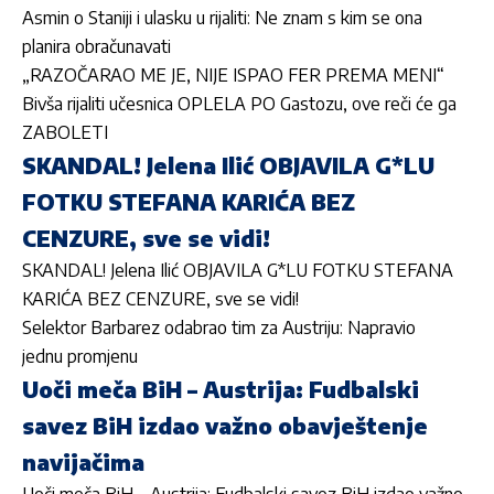
Asmin o Staniji i ulasku u rijaliti: Ne znam s kim se ona
planira obračunavati
„RAZOČARAO ME JE, NIJE ISPAO FER PREMA MENI“
Bivša rijaliti učesnica OPLELA PO Gastozu, ove reči će ga
ZABOLETI
SKANDAL! Jelena Ilić OBJAVILA G*LU
FOTKU STEFANA KARIĆA BEZ
CENZURE, sve se vidi!
SKANDAL! Jelena Ilić OBJAVILA G*LU FOTKU STEFANA
KARIĆA BEZ CENZURE, sve se vidi!
Selektor Barbarez odabrao tim za Austriju: Napravio
jednu promjenu
Uoči meča BiH – Austrija: Fudbalski
savez BiH izdao važno obavještenje
navijačima