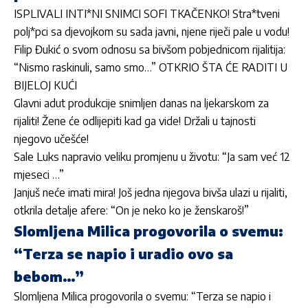
ISPLIVALI INTI*NI SNIMCI SOFI TKAČENKO! Stra*tveni
polj*pci sa djevojkom su sada javni, njene riječi pale u vodu!
Filip Đukić o svom odnosu sa bivšom pobjednicom rijalitija:
“Nismo raskinuli, samo smo…” OTKRIO ŠTA ĆE RADITI U
BIJELOJ KUĆI
Glavni adut produkcije snimljen danas na ljekarskom za
rijaliti! Žene će odlijepiti kad ga vide! Držali u tajnosti
njegovo učešće!
Sale Luks napravio veliku promjenu u životu: “Ja sam već 12
mjeseci …”
Janjuš neće imati mira! Još jedna njegova bivša ulazi u rijaliti,
otkrila detalje afere: “On je neko ko je ženskaroš!”
Slomljena Milica progovorila o svemu:
“Terza se napio i uradio ovo sa
bebom…”
Slomljena Milica progovorila o svemu: “Terza se napio i