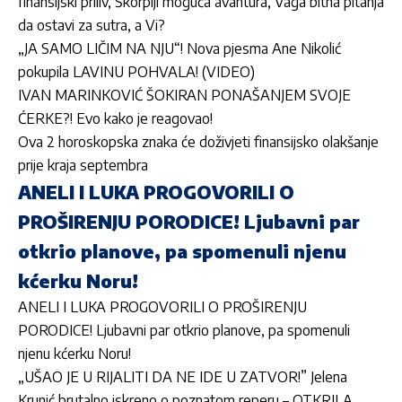
finansijski priliv, Škorpiji moguća avantura, Vaga bitna pitanja
da ostavi za sutra, a Vi?
„JA SAMO LIČIM NA NJU“! Nova pjesma Ane Nikolić
pokupila LAVINU POHVALA! (VIDEO)
IVAN MARINKOVIĆ ŠOKIRAN PONAŠANJEM SVOJE
ĆERKE?! Evo kako je reagovao!
Ova 2 horoskopska znaka će doživjeti finansijsko olakšanje
prije kraja septembra
ANELI I LUKA PROGOVORILI O
PROŠIRENJU PORODICE! Ljubavni par
otkrio planove, pa spomenuli njenu
kćerku Noru!
ANELI I LUKA PROGOVORILI O PROŠIRENJU
PORODICE! Ljubavni par otkrio planove, pa spomenuli
njenu kćerku Noru!
„UŠAO JE U RIJALITI DA NE IDE U ZATVOR!” Jelena
Krunić brutalno iskreno o poznatom reperu – OTKRILA