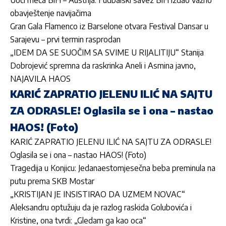
Uoči meča BiH – Austrija: Fudbalski savez BiH izdao važno
obavještenje navijačima
Gran Gala Flamenco iz Barselone otvara Festival Dansar u
Sarajevu – prvi termin rasprodan
„IDEM DA SE SUOČIM SA SVIME U RIJALITIJU“ Stanija
Dobrojević spremna da raskrinka Aneli i Asmina javno,
NAJAVILA HAOS
KARIĆ ZAPRATIO JELENU ILIĆ NA SAJTU
ZA ODRASLE! Oglasila se i ona – nastao
HAOS! (Foto)
KARIĆ ZAPRATIO JELENU ILIĆ NA SAJTU ZA ODRASLE!
Oglasila se i ona – nastao HAOS! (Foto)
Tragedija u Konjicu: Jedanaestomjesečna beba preminula na
putu prema SKB Mostar
„KRISTIJAN JE INSISTIRAO DA UZMEM NOVAC“
Aleksandru optužuju da je razlog raskida Golubovića i
Kristine, ona tvrdi: „Gledam ga kao oca“