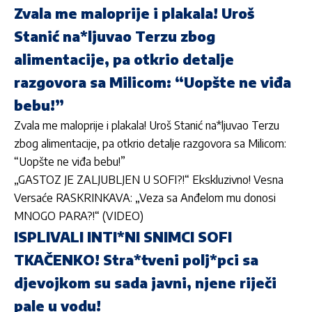
Zvala me maloprije i plakala! Uroš
Stanić na*ljuvao Terzu zbog
alimentacije, pa otkrio detalje
razgovora sa Milicom: “Uopšte ne viđa
bebu!”
Zvala me maloprije i plakala! Uroš Stanić na*ljuvao Terzu
zbog alimentacije, pa otkrio detalje razgovora sa Milicom:
“Uopšte ne viđa bebu!”
„GASTOZ JE ZALJUBLJEN U SOFI?!“ Ekskluzivno! Vesna
Versaće RASKRINKAVA: „Veza sa Anđelom mu donosi
MNOGO PARA?!“ (VIDEO)
ISPLIVALI INTI*NI SNIMCI SOFI
TKAČENKO! Stra*tveni polj*pci sa
djevojkom su sada javni, njene riječi
pale u vodu!