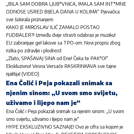
„BILA SAM DOBRA LJUB*VNICA, IMALA SAM INT*MNE
ODNOSE USRED BIJELA DANA U KOLIMA“ Pjevačica
sve šokirala priznanjem
KAKO JE MIROSLAV ILIĆ ZAMALO POSTAO
FUDBALER?! Između dvije strasti odabrao je muziku!
EU zabranjuje gel lakove sa TPO-om: Novi propisi zbog
rizika po zdravlje i plodnost
„Zlato, SPAŠAVAJ SINA od Ene! Čeka te PAK*O!“
Ekskluzivno! Vesna Versaće RASKRINKAVA sve tajne
rijalitija! (VIDEO)
Ena Čolić i Peja pokazali snimak sa
njenim sinom: „U svom smo svijetu,
uživamo i lijepo nam je“
Ena Čolić i Peja pokazali snimak sa njenim sinom: „U svom
smo svijetu, uživamo i lijepo nam je“
HYPE EKSKLUZIVNO SAZNAJE! Ovo je cifra sa kojom je