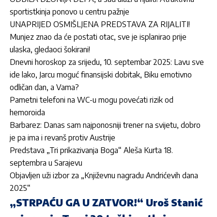
sportistkinja ponovo u centru pažnje
UNAPRIJED OSMIŠLJENA PREDSTAVA ZA RIJALITI!
Munjez znao da će postati otac, sve je isplanirao prije
ulaska, gledaoci šokirani!
Dnevni horoskop za srijedu, 10. septembar 2025: Lavu sve
ide lako, Jarcu moguć finansijski dobitak, Biku emotivno
odličan dan, a Vama?
Pametni telefoni na WC-u mogu povećati rizik od
hemoroida
Barbarez: Danas sam najponosniji trener na svijetu, dobro
je pa ima i revanš protiv Austrije
Predstava „Tri prikazivanja Boga“ Aleša Kurta 18.
septembra u Sarajevu
Objavljen uži izbor za „Književnu nagradu Andrićevih dana
2025“
„STRPAĆU GA U ZATVOR!“ Uroš Stanić