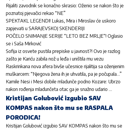
Rijaliti zavodnik se konačno skrasio: Oženio se nakon što je
poznatoj pjevačici rekao “NE”
SPEKTAKL LEGENDI! Lukas, Mira i Miroslav će uskoro
zapjevati u SARAJEVSKOJ SKENDERIJI
POČELO SNIMANJE SERIJE “LETO BEZ MRLJE“! Oglasio
se i Saša Mirković
Sofija iz osvete pustila prepiske u javnost?! Ovo je razlog
zašto je Kariću zabila nož u leđa i uništila mu vezu
Raskrinkana nova afera bivše učesnice rijalitija sa oženjenim
muškarcem: “Njegova žena ih je uhvatila, pa je počupala…”
Kamile Nesi i Mesi dobile mladunče podno Kozare: Ubrzo
nakon rođenja mladunčeta otac ga je snažno udario …
Kristijan Golubović izgubio SAV
KOMPAS nakon što mu se RASPALA
PORODICA!
Kristijan Golubović izgubio SAV KOMPAS nakon što mu se