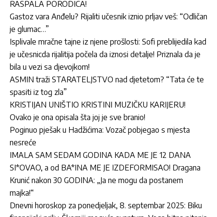
RASPALA PORODICA!
Gastoz vara Anđelu? Rijaliti učesnik iznio prljav veš: “Odličan
je glumac…”
Isplivale mračne tajne iz njene prošlosti: Sofi preblijedila kad
je učesnicda rijalitija počela da iznosi detalje! Priznala da je
bila u vezi sa djevojkom!
ASMIN traži STARATELJSTVO nad djetetom? “Tata će te
spasiti iz tog zla”
KRISTIJAN UNIŠTIO KRISTINI MUZIČKU KARIJERU!
Ovako je ona opisala šta joj je sve branio!
Poginuo pješak u Hadžićima: Vozač pobjegao s mjesta
nesreće
IMALA SAM SEDAM GODINA KADA ME JE 12 DANA
SI*OVAO, a od BA*INA ME JE IZDEFORMISAO! Dragana
Krunić nakon 30 GODINA: „Ja ne mogu da postanem
majka!“
Dnevni horoskop za ponedjeljak, 8. septembar 2025: Biku