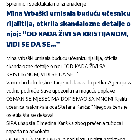
Spremno i spektakularno iznenađenje
Mina Vrbaški urnisala buduću učesnicu
rijalitija, otkrila skandalozne detalje o
njoj: “OD KADA ŽIVI SA KRISTIJANOM,
VIDI SE DA SE…”
Mina Vrbaški urnisala buduću učesnicu rijalitija, otkrila
skandalozne detalje o njoj: “OD KADA ŽIVI SA
KRISTIJANOM, VIDI SE DA SE…”
Vanredno hidrološko stanje od danas do petka: Agencija za
vodno područje Save upozorila na moguće poplave
OSMAN SE MJESECIMA DOPISIVAO SA MNOM! Rijaliti
učesnica raskrinkala oca Stefana Karića: “Njegova žena je
osjetila šta se dešava!”
SIPA uhapsila Elmedina Karišika zbog praćenja tužioca i
napada na advokata
ODBILA DŽONIJA DEPA, a sad ulazi u rijaliti! Atraktivna