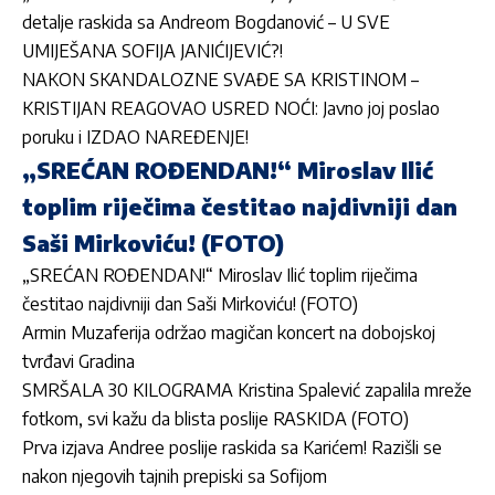
detalje raskida sa Andreom Bogdanović – U SVE
UMIJEŠANA SOFIJA JANIĆIJEVIĆ?!
NAKON SKANDALOZNE SVAĐE SA KRISTINOM –
KRISTIJAN REAGOVAO USRED NOĆI: Javno joj poslao
poruku i IZDAO NAREĐENJE!
„SREĆAN ROĐENDAN!“ Miroslav Ilić
toplim riječima čestitao najdivniji dan
Saši Mirkoviću! (FOTO)
„SREĆAN ROĐENDAN!“ Miroslav Ilić toplim riječima
čestitao najdivniji dan Saši Mirkoviću! (FOTO)
Armin Muzaferija održao magičan koncert na dobojskoj
tvrđavi Gradina
SMRŠALA 30 KILOGRAMA Kristina Spalević zapalila mreže
fotkom, svi kažu da blista poslije RASKIDA (FOTO)
Prva izjava Andree poslije raskida sa Karićem! Razišli se
nakon njegovih tajnih prepiski sa Sofijom