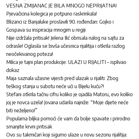
VESNA ZMIJANAC JE BILA MNOGO NEPRIJATNA!
Pjevačicina kolegica je potpuno raskrinkala!
Blizanci iz Banjaluke proslavili 90. rođendan: Gojko i
Gospava su inspiracija mnogim u regiji
Nije izdržala pritisak! Jelena Ilić obrisala nalog na sajtu za
odrasle! Oglasila se bivša učesnica rijalitija i otkrila razlog
neočekivanog poteza!
Milica je tajni plan produkcije: ULAZI U RIJALITI – isplivao
dokaz
Maja saznala užasne vijesti pred ulazak u rijaliti: Zbog
teškog stanja u subotu neće ući u Bijelu kuću?!
Stefani otkrila tačnu cifru koliko je ojadila Matoru, evo koliko
joj je novca uzela! Jovana udarila najniže: “Moje dijete neće
biti neželjeno!”
Popularna biljka pomoći će vam da bolje spavate i prirodno
smanjite krvni pritisak
Ovo su takmičari koji sigurno ulaze u novu sezonu rijalitija: