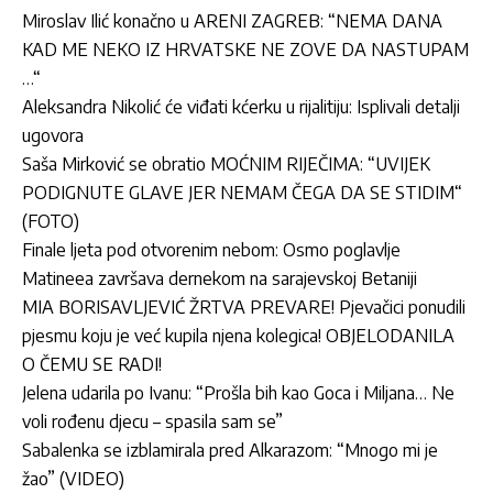
Miroslav Ilić konačno u ARENI ZAGREB: “NEMA DANA
KAD ME NEKO IZ HRVATSKE NE ZOVE DA NASTUPAM
…“
Aleksandra Nikolić će viđati kćerku u rijalitiju: Isplivali detalji
ugovora
Saša Mirković se obratio MOĆNIM RIJEČIMA: “UVIJEK
PODIGNUTE GLAVE JER NEMAM ČEGA DA SE STIDIM“
(FOTO)
Finale ljeta pod otvorenim nebom: Osmo poglavlje
Matineea završava dernekom na sarajevskoj Betaniji
MIA BORISAVLJEVIĆ ŽRTVA PREVARE! Pjevačici ponudili
pjesmu koju je već kupila njena kolegica! OBJELODANILA
O ČEMU SE RADI!
Jelena udarila po Ivanu: “Prošla bih kao Goca i Miljana… Ne
voli rođenu djecu – spasila sam se”
Sabalenka se izblamirala pred Alkarazom: “Mnogo mi je
žao” (VIDEO)