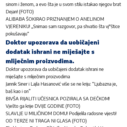
sinom i ženom, a evo šta je u svom stilu istakao njegov brat
Dejan! (FOTO)
ALIBABA ŠOKIRAO PRIZNANJEM O ANELINOM
VJERENIKU! „Snimao sam razgovor, pa shvatio šta vj*štice
pokušavaju“
Doktor upozorava da uobičajeni
dodatak ishrani ne miješajte s
mliječnim proizvodima.
Doktor upozorava da uobičajeni dodatak ishrani ne
miješajte s mliječnim proizvodima
Jannik Siner i Lajla Hasanović više se ne kriju: “Ljubazna je,
baš kao i on”
BIVŠA RIJALITI UČESNICA POZIRALA SA DEČKOM!
Vješto ga krije DVIJE GODINE (FOTO)
SLAVLJE U MILIČINOM DOMU! Podijelila radosne vijesti!
OD TERZE NI TRAGA NI GLASA (FOTO)