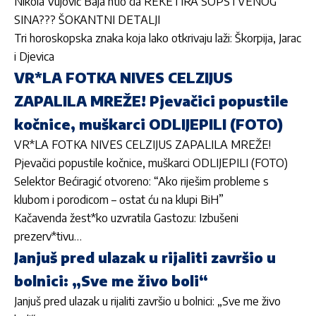
Nikola Vujović Baja htio da REKETIRA SOPSTVENOG
SINA??? ŠOKANTNI DETALJI
Tri horoskopska znaka koja lako otkrivaju laži: Škorpija, Jarac
i Djevica
VR*LA FOTKA NIVES CELZIJUS
ZAPALILA MREŽE! Pjevačici popustile
kočnice, muškarci ODLIJEPILI (FOTO)
VR*LA FOTKA NIVES CELZIJUS ZAPALILA MREŽE!
Pjevačici popustile kočnice, muškarci ODLIJEPILI (FOTO)
Selektor Bećiragić otvoreno: “Ako riješim probleme s
klubom i porodicom – ostat ću na klupi BiH”
Kačavenda žest*ko uzvratila Gastozu: Izbušeni
prezerv*tivu…
Janjuš pred ulazak u rijaliti završio u
bolnici: „Sve me živo boli“
Janjuš pred ulazak u rijaliti završio u bolnici: „Sve me živo