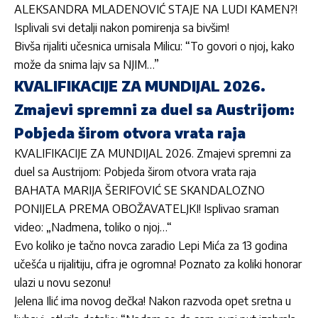
ALEKSANDRA MLADENOVIĆ STAJE NA LUDI KAMEN?!
Isplivali svi detalji nakon pomirenja sa bivšim!
Bivša rijaliti učesnica urnisala Milicu: “To govori o njoj, kako
može da snima lajv sa NJIM…”
KVALIFIKACIJE ZA MUNDIJAL 2026.
Zmajevi spremni za duel sa Austrijom:
Pobjeda širom otvora vrata raja
KVALIFIKACIJE ZA MUNDIJAL 2026. Zmajevi spremni za
duel sa Austrijom: Pobjeda širom otvora vrata raja
BAHATA MARIJA ŠERIFOVIĆ SE SKANDALOZNO
PONIJELA PREMA OBOŽAVATELJKI! Isplivao sraman
video: „Nadmena, toliko o njoj…“
Evo koliko je tačno novca zaradio Lepi Mića za 13 godina
učešća u rijalitiju, cifra je ogromna! Poznato za koliki honorar
ulazi u novu sezonu!
Jelena Ilić ima novog dečka! Nakon razvoda opet sretna u