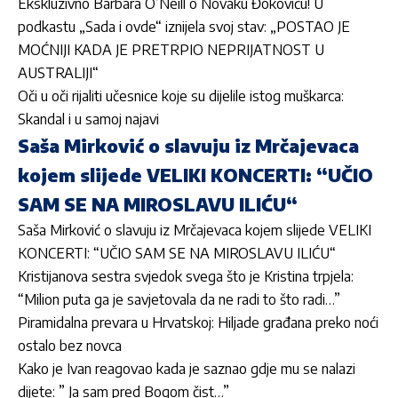
Ekskluzivno Barbara O’Neill o Novaku Đokoviću! U
podkastu „Sada i ovde“ iznijela svoj stav: „POSTAO JE
MOĆNIJI KADA JE PRETRPIO NEPRIJATNOST U
AUSTRALIJI“
Oči u oči rijaliti učesnice koje su dijelile istog muškarca:
Skandal i u samoj najavi
Saša Mirković o slavuju iz Mrčajevaca
kojem slijede VELIKI KONCERTI: “UČIO
SAM SE NA MIROSLAVU ILIĆU“
Saša Mirković o slavuju iz Mrčajevaca kojem slijede VELIKI
KONCERTI: “UČIO SAM SE NA MIROSLAVU ILIĆU“
Kristijanova sestra svjedok svega što je Kristina trpjela:
“Milion puta ga je savjetovala da ne radi to što radi…”
Piramidalna prevara u Hrvatskoj: Hiljade građana preko noći
ostalo bez novca
Kako je Ivan reagovao kada je saznao gdje mu se nalazi
dijete: ” Ja sam pred Bogom čist…”