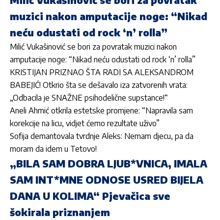
muzici nakon amputacije noge: “Nikad
neću odustati od rock ‘n’ rolla”
Milić Vukašinović se bori za povratak muzici nakon
amputacije noge: “Nikad neću odustati od rock ‘n’ rolla”
KRISTIJAN PRIZNAO ŠTA RADI SA ALEKSANDROM
BABEJIĆ! Otkrio šta se dešavalo iza zatvorenih vrata:
„Odbacila je SNAŽNE psihodelične supstance!“
Aneli Ahmić otkrila estetske promjene: “Napravila sam
korekcije na licu, vidjet ćemo rezultate uživo”
Sofija demantovala tvrdnje Aleks: Nemam djecu, pa da
moram da idem u Tetovo!
„BILA SAM DOBRA LJUB*VNICA, IMALA
SAM INT*MNE ODNOSE USRED BIJELA
DANA U KOLIMA“ Pjevačica sve
šokirala priznanjem