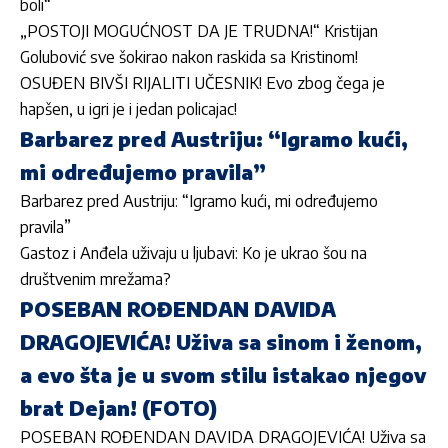
boli“
„POSTOJI MOGUĆNOST DA JE TRUDNA!“ Kristijan
Golubović sve šokirao nakon raskida sa Kristinom!
OSUĐEN BIVŠI RIJALITI UČESNIK! Evo zbog čega je
hapšen, u igri je i jedan policajac!
Barbarez pred Austriju: “Igramo kući,
mi određujemo pravila”
Barbarez pred Austriju: “Igramo kući, mi određujemo
pravila”
Gastoz i Anđela uživaju u ljubavi: Ko je ukrao šou na
društvenim mrežama?
POSEBAN ROĐENDAN DAVIDA
DRAGOJEVIĆA! Uživa sa sinom i ženom,
a evo šta je u svom stilu istakao njegov
brat Dejan! (FOTO)
POSEBAN ROĐENDAN DAVIDA DRAGOJEVIĆA! Uživa sa