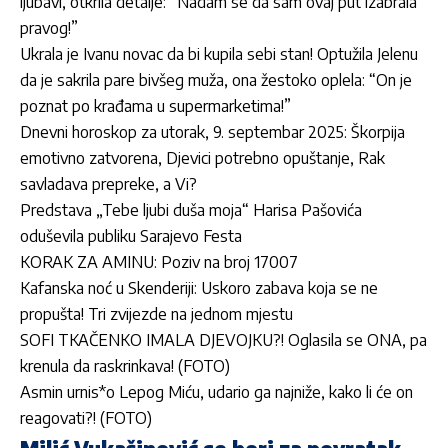
ljubavi, otkrila detalje: “Nadam se da sam ovaj put izabrala
pravog!”
Ukrala je Ivanu novac da bi kupila sebi stan! Optužila Jelenu
da je sakrila pare bivšeg muža, ona žestoko oplela: “On je
poznat po krađama u supermarketima!”
Dnevni horoskop za utorak, 9. septembar 2025: Škorpija
emotivno zatvorena, Djevici potrebno opuštanje, Rak
savladava prepreke, a Vi?
Predstava „Tebe ljubi duša moja“ Harisa Pašovića
oduševila publiku Sarajevo Festa
KORAK ZA AMINU: Poziv na broj 17007
Kafanska noć u Skenderiji: Uskoro zabava koja se ne
propušta! Tri zvijezde na jednom mjestu
SOFI TKAČENKO IMALA DJEVOJKU?! Oglasila se ONA, pa
krenula da raskrinkava! (FOTO)
Asmin urnis*o Lepog Miću, udario ga najniže, kako li će on
reagovati?! (FOTO)
Milić Vukašinović se bori za povratak