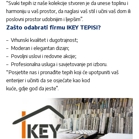
“Svaki tepih iz naše kolekcije stvoren je da unese toplinu i
harmoniju u vaš prostor, da naglasi vaš stil i učini vaš dom ili
poslovni prostor udobnijim i ljepšim”.
Zašto odabrati firmu IKEY TEPISI?
– Vrhunski kvalitet i dugotrajnost;
– Moderan i elegantan dizajn;
– Povoljni uslovi i redovne akcije;
– Profesionalna usluga i savjetovanje pri izboru.
“Posjetite nas i pronađite tepih koji će upotpuniti vaš
enterijer i učiniti da se osjećate kao kod
kuće, gdje god da jeste”.