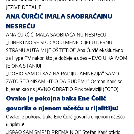
JEZIVE DETALJE!
ANA ĆURČIĆ IMALA SAOBRAĆAJNU
NESREĆU
ANA ĆURČIĆ IMALA SAOBRAĆAJNU NESREĆU
„DIREKTNO SE SPUCAO U MENE! CIJELU DESNU
STRANU AUTA MI JE OŠTETIO!“ Ana Ćurčić ekskluzivno
za Hype TV nakon što je doživjela udes – EVO U KAKVOM
JE ONA STANJU!
„DOBIO SAM OTKAZ NA RADIJU „AMNEZIJA“ SAMO
ZATO ŠTO NISAM HTIO DA BUDEM..!“ Osman Karić se
bijesan kao ris JAVNO OBRATIO Pink televiziji! (FOTO)
Ovako je pokojna baka Ene Čolić
govorila o njenom učešću u rijalitiju!
Ovako je pokojna baka Ene Čolić govorila o njenom učešću
u rijalitiju!
„ISPAO SAM SMR*D PREMA NJOJ“ Stefan Karić otkrio