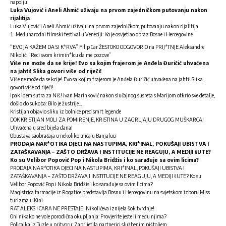
napolju!
Luka Vujović i Aneli Ahmić uživaju na prvom zajedničkom putovanju nakon
rijalitija
Luka Vujović i Aneli Ahmić uživaju na prvom zajedničkom putovanju nakon rijalitija
Međunarodni filmski festival u Veneciji: Ko je osvjetlao obraz Bosne i Hercegovine
“EVO JA KAŽEM DA SI K*RVA” Filip Car ŽESTOKO ODGOVORIO na PRIJ*TNJE Aleksandre
Nikolić: “Reci svom krimin*lcu da me pozove”
Više ne može da se krije! Evo sa kojim frajerom je Anđela Đuričić uhvaćena
na jahti! Slika govori više od riječi!
Više ne može da se krije! Evo sa kojim frajerom je Anđela Đuričić uhvaćena na jahti! Slika
govori više od riječi!
Ipak idem sutra za Niš! Ivan Marinković nakon slučajnog susreta s Marijom otkrio sve detalje,
došlo do sukoba: Bilo je žustrije…
Kristijan objavio sliku iz bolnice pred smrt legende
DOK KRISTIJAN MOLI ZA POMIRENJE, KRISTINA U ZAGRLJAJU DRUGOG MUŠKARCA!
Uhvaćena u sred bijela dana!
Obustava saobraćaja u nekoliko ulica u Banjaluci
PRODAJA NAR*OTIKA DJECI NA NASTUPIMA, KRI*INAL, POKUŠAJI UBISTVA I
ZATAŠKAVANJA – ZAŠTO DRŽAVA I INSTITUCIJE NE REAGUJU, A MEDIJI šUTE?
Ko su Velibor Popović Pop i Nikola Bridžis i ko sarađuje sa ovim licima?
PRODAJA NAR*OTIKA DJECI NA NASTUPIMA, KRI*INAL, POKUŠAJI UBISTVA I
ZATAŠKAVANJA – ZAŠTO DRŽAVA I INSTITUCIJE NE REAGUJU, A MEDIJI šUTE? Ko su
Velibor Popović Pop i Nikola Bridžis i ko sarađuje sa ovim licima?
Magistrica farmacije iz Rogatice predstavlja Bosnu i Hercegovinu na svjetskom izboru Miss
turizma u Kini.
RAT ALEKS I CARA NE PRESTAJE! Nikolićeva iznijela šok tvrdnje!
Oni nikako ne vole porodična okupljanja: Provjerite jeste li među njima?
Policajka iz Tuzle u pritvoru: Zaprijetila partnerici službenim pištoljem