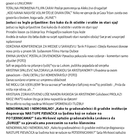
govori o UNUCIMA!
TOTALNA PROMJENA FILIPA CARA! Poslije pomirenja sa Aleks živi drugačije!
„KOD IVANA NAJVIŠE VOLIM ŠTO JE DIVAN OTAC“ Niko ne vjeruje da je Goca Tržan zaista ovo
govorila o bivšem, koga sada „KUNE“!
Jastuci su leglo prljavštine: Evo kako da ih očistite i vratite im stari sjaj!
Jastuci su leglo prljavštine: Evo kako da ih očistite i vratite im stari sjaj!
Prirodni losion za čišćenje lica: Prilagodljiv svakom tipu kože
Anđela će nakon što beba dođe na svijet ispoštovati stari narodni običaj! Sve je već unaprijed
isplanirano!
ODRŽANA KONFERENCIJA ZA MEDIJE U SARAJEVU: Tarik Filipović i Džejla Ramović donose
novu priču u prvom bh. ljubavnom filmu Harisa Dubice
EMINA JAHOVIĆ POSTALA CRVENOKOSA! Pjevačica pokazala novo izdanje – komentari samo
pljušte! (FOTO)
Sofi se pogubila na pitanje o ljublj*nju sa Lukom, publika popadala od smijeha
KRISTINA SPALEVIĆ NAZDRAVLJA RASKIDU SA KRISTIJANOM?! Uhvaćena sa ovom
pjevačicom – OVAJ DETALJ SVI KOMENTARIŠU! (FOTO)
Danas sunčano vrijeme uz umjerenu oblačnost
NE MOGU DA VJERUJEM! Terza saznao je*ive detalje o Sofijinoj mrač*oj prošlosti: „Priča da
ništa nije istina, ali…“
KRISTIJAN ZDRAVSTVENO LOŠE NAKON RASKIDA SA KRISTINOM! Golubović PROLAZI
KROZ PAK*O nakon što ga je žena napustila sa djecom!
Terza otkrio razlog svađe sa Milicom! SPOMENUO I TUŽBU!
NENORMALNO I NEMORALNO! „Kako to gradonačelnici ili gradske institucije
dogovaraju NASTUPE PJEVAČICA sa ljudima koji se nalaze na
POTJERNICAMA?“ Saša Mirković optužio gradonačelnika Leskovca da
„ŠURUJE“ sa pjevačicama povezanim sa narko-klanovima
NENORMALNO I NEMORALNO! „Kako to gradonačelnici ili gradske institucije dogovaraju
NASTUPE PJEVAČICA sa ljudima koji se nalaze na POTJERNICAMA?“ Saša Mirković optužio