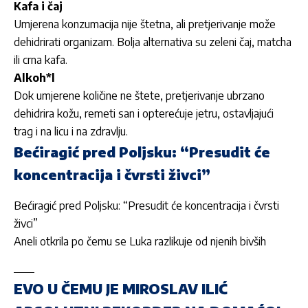
Kafa i čaj
Umjerena konzumacija nije štetna, ali pretjerivanje može
dehidrirati organizam. Bolja alternativa su zeleni čaj, matcha
ili crna kafa.
Alkoh*l
Dok umjerene količine ne štete, pretjerivanje ubrzano
dehidrira kožu, remeti san i opterećuje jetru, ostavljajući
trag i na licu i na zdravlju.
Bećiragić pred Poljsku: “Presudit će
koncentracija i čvrsti živci”
Bećiragić pred Poljsku: “Presudit će koncentracija i čvrsti
živci”
Aneli otkrila po čemu se Luka razlikuje od njenih bivših
EVO U ČEMU JE MIROSLAV ILIĆ