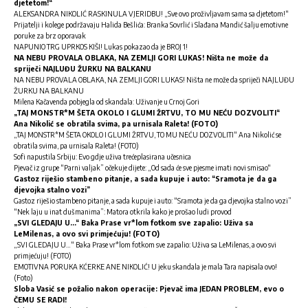
djetetom!“
ALEKSANDRA NIKOLIĆ RASKINULA VJERIDBU! „Sve ovo proživljavam sama sa djetetom!“
Prijatelji i kolege podržavaju Halida Bešlića: Branka Sovrlić i Slađana Mandić šalju emotivne
poruke za brz oporavak
NAPUNIO TRG UPRKOS KIŠI! Lukas pokazao da je BROJ 1!
NA NEBU PROVALA OBLAKA, NA ZEMLJI GORI LUKAS! Ništa ne može da
spriječi NAJLUĐU ŽURKU NA BALKANU
NA NEBU PROVALA OBLAKA, NA ZEMLJI GORI LUKAS! Ništa ne može da spriječi NAJLUĐU
ŽURKU NA BALKANU
Milena Kačavenda pobjegla od skandala: Uživanje u Crnoj Gori
„TAJ MONSTR*M ŠETA OKOLO I GLUMI ŽRTVU, TO MU NEĆU DOZVOLITI“
Ana Nikolić se obratila svima, pa urnisala Raleta! (FOTO)
„TAJ MONSTR*M ŠETA OKOLO I GLUMI ŽRTVU, TO MU NEĆU DOZVOLITI“ Ana Nikolić se
obratila svima, pa urnisala Raleta! (FOTO)
Sofi napustila Srbiju: Evo gdje uživa trećeplasirana učesnica
Pjevač iz grupe “Parni valjak” očekuje dijete: „Od sada će sve pjesme imati novi smisao“
Gastoz riješio stambeno pitanje, a sada kupuje i auto: “Sramota je da ga
djevojka stalno vozi”
Gastoz riješio stambeno pitanje, a sada kupuje i auto: “Sramota je da ga djevojka stalno vozi”
“Nek laju u inat dušmanima”: Matora otkrila kako je prošao ludi provod
„SVI GLEDAJU U…“ Baka Prase vr*lom fotkom sve zapalio: Uživa sa
LeMilenas, a ovo svi primjećuju! (FOTO)
„SVI GLEDAJU U…“ Baka Prase vr*lom fotkom sve zapalio: Uživa sa LeMilenas, a ovo svi
primjećuju! (FOTO)
EMOTIVNA PORUKA KĆERKE ANE NIKOLIĆ! U jeku skandala je mala Tara napisala ovo!
(Foto)
Sloba Vasić se požalio nakon operacije: Pjevač ima JEDAN PROBLEM, evo o
ČEMU SE RADI!