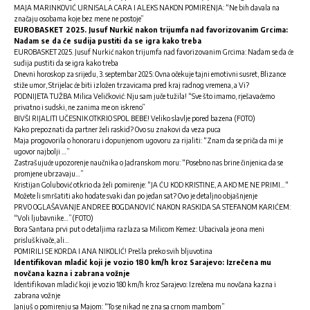
MAJA MARINKOVIĆ URNISALA CARA I ALEKS NAKON POMIRENJA: “Ne bih davala na
značaju osobama koje bez mene ne postoje”
EUROBASKET 2025. Jusuf Nurkić nakon trijumfa nad favorizovanim Grcima:
Nadam se da će sudija pustiti da se igra kako treba
EUROBASKET 2025. Jusuf Nurkić nakon trijumfa nad favorizovanim Grcima: Nadam se da će
sudija pustiti da se igra kako treba
Dnevni horoskop za srijedu, 3. septembar 2025: Ovna očekuje tajni emotivni susret, Blizance
stiže umor, Strijelac će biti izložen trzavicama pred kraj radnog vremena, a Vi?
PODNIJETA TUŽBA Milica Veličković: Nju sam juče tužila! “Sve što imamo, rješavaćemo
privatno i sudski, ne zanima me on iskreno”
BIVŠI RIJALITI UČESNIK OTKRIO SPOL BEBE! Veliko slavlje pored bazena (FOTO)
Kako prepoznati da partner želi raskid? Ovo su znakovi da veza puca
Maja progovorila o honoraru i dopunjenom ugovoru za rijaliti: “Znam da se priča da mi je
ugovor najbolji …”
Zastrašujuće upozorenje naučnika o Jadranskom moru: “Posebno nas brine činjenica da se
promjene ubrzavaju…”
Kristijan Golubović otkrio da želi pomirenje: “JA ĆU KOD KRISTINE, A AKO ME NE PRIMI…“
Možete li smršatiti ako hodate svaki dan po jedan sat? Ovo je detaljno objašnjenje
PRVO OGLAŠAVANJE ANDREE BOGDANOVIĆ NAKON RASKIDA SA STEFANOM KARIĆEM:
“Voli ljubavnike…”(FOTO)
Bora Santana prvi put o detaljima razlaza sa Milicom Kemez: Ubacivala je ona meni
prisluškivače, ali…
POMIRILI SE KORDA I ANA NIKOLIĆ! Prešla preko svih bljuvotina
Identifikovan mladić koji je vozio 180 km/h kroz Sarajevo: Izrečena mu
novčana kazna i zabrana vožnje
Identifikovan mladić koji je vozio 180 km/h kroz Sarajevo: Izrečena mu novčana kazna i
zabrana vožnje
Janjuš o pomirenju sa Majom: “To se nikad ne zna sa crnom mambom”