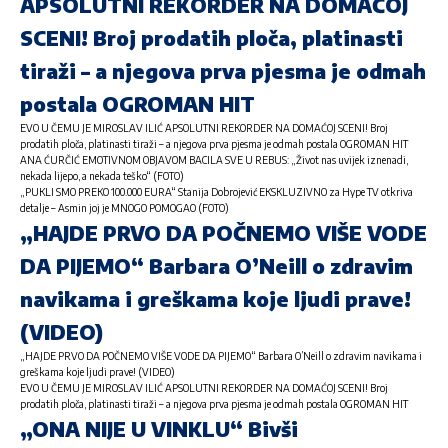
APSOLUTNI REKORDER NA DOMAĆOJ
SCENI! Broj prodatih ploča, platinasti
tiraži – a njegova prva pjesma je odmah
postala OGROMAN HIT
EVO U ČEMU JE MIROSLAV ILIĆ APSOLUTNI REKORDER NA DOMAĆOJ SCENI! Broj
prodatih ploča, platinasti tiraži – a njegova prva pjesma je odmah postala OGROMAN HIT
ANA ĆURČIĆ EMOTIVNOM OBJAVOM BACILA SVE U REBUS: „Život nas uvijek iznenadi,
nekada lijepo, a nekada teško“ (FOTO)
„PUKLI SMO PREKO 100.000 EURA“ Stanija Dobrojević EKSKLUZIVNO za Hype TV otkriva
detalje – Asmin joj je MNOGO POMOGAO (FOTO)
„HAJDE PRVO DA POČNEMO VIŠE VODE
DA PIJEMO“ Barbara O’Neill o zdravim
navikama i greškama koje ljudi prave!
(VIDEO)
„HAJDE PRVO DA POČNEMO VIŠE VODE DA PIJEMO“ Barbara O’Neill o zdravim navikama i
greškama koje ljudi prave! (VIDEO)
EVO U ČEMU JE MIROSLAV ILIĆ APSOLUTNI REKORDER NA DOMAĆOJ SCENI! Broj
prodatih ploča, platinasti tiraži – a njegova prva pjesma je odmah postala OGROMAN HIT
„ONA NIJE U VINKLU“ Bivši