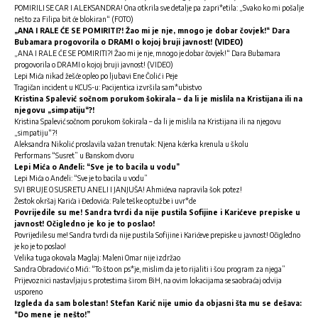
POMIRILI SE CAR I ALEKSANDRA! Ona otkrila sve detalje pa zapri*etila: „Svako ko mi pošalje
nešto za Filipa bit će blokiran“ (FOTO)
„ANA I RALE ĆE SE POMIRITI?! Žao mi je nje, mnogo je dobar čovjek!“ Dara
Bubamara progovorila o DRAMI o kojoj bruji javnost! (VIDEO)
„ANA I RALE ĆE SE POMIRITI?! Žao mi je nje, mnogo je dobar čovjek!“ Dara Bubamara
progovorila o DRAMI o kojoj bruji javnost! (VIDEO)
Lepi Mića nikad žešće opleo po ljubavi Ene Čolić i Peje
Tragičan incident u KCUS-u: Pacijentica izvršila sam*ubistvo
Kristina Spalević sočnom porukom šokirala – da li je mislila na Kristijana ili na
njegovu „simpatiju“?!
Kristina Spalević sočnom porukom šokirala – da li je mislila na Kristijana ili na njegovu
„simpatiju“?!
Aleksandra Nikolić proslavila važan trenutak: Njena kćerka krenula u školu
Performans “Susret” u Banskom dvoru
Lepi Mića o Anđeli: “Sve je to bacila u vodu”
Lepi Mića o Anđeli: “Sve je to bacila u vodu”
SVI BRUJE O SUSRETU ANELI I JANJUŠA! Ahmićeva napravila šok potez!
Žestok okršaj Karića i Đedovića: Pale teške optužbe i uvr*de
Povrijedile su me! Sandra tvrdi da nije pustila Sofijine i Karićeve prepiske u
javnost! Očigledno je ko je to poslao!
Povrijedile su me! Sandra tvrdi da nije pustila Sofijine i Karićeve prepiske u javnost! Očigledno
je ko je to poslao!
Velika tuga okovala Maglaj: Maleni Omar nije izdržao
Sandra Obradović o Mići: “To što on ps*je, mislim da je to rijaliti i šou program za njega”
Prijevoznici nastavljaju s protestima širom BiH, na ovim lokacijama se saobraćaj odvija
usporeno
Izgleda da sam bolestan! Stefan Karić nije umio da objasni šta mu se dešava:
“Do mene je nešto!”