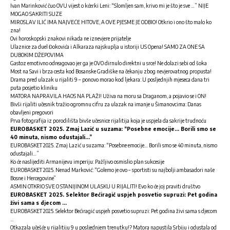
Ivan Marinković čuo OVU vijest o kćerki Leni: “Slomljen sam, krivo mi je što je sve …” NIJE
MOGAO SAKRITI SUZE
MIROSLAV ILIĆ IMA NAJVEĆE HITOVE, A OVE PJESME JE ODBIO! Otkrio i ono što malo ko
zna!
Ovi horoskopski znakovi nikada ne iznevjere prijatelje
Ulaznice za duel Đokovića i Alkaraza najskuplja u istoriji US Opena! SAMO ZA ONE SA
DUBOKIM DŽEPOVIMA
Gastoz emotivno odreagovao jer ga je OVO dirnulo direktni u srce! Ne dolazi sebi od šoka
Most na Savi i brza cesta kod Bosanske Gradiške na čekanju zbog nevjerovatnog propusta!
Drama pred ulazak u rijaliti 9 – ponovo morao kod ljekara: U posljednjih mjeseca dana tri
puta posjetio kliniku
MATORA NAPRAVILA HAOS NA PLAŽI! Uživa na moru sa Draganom, a pojavio se i ON!
Bivši rijaliti učesnik tražio ogromnu cifru za ulazak na imanje u Šimanovcima: Danas
obavljeni pregovori
Prva fotografija iz porodilišta bivše učesnice rijalitija koja je uspjela da sakrije trudnoću
EUROBASKET 2025. Zmaj Lazić u suzama: “Posebne emocije… Borili smo se
40 minuta, nismo odustajali…”
EUROBASKET 2025. Zmaj Lazić u suzama: “Posebne emocije… Borili smo se 40 minuta, nismo
odustajali…”
Ko će naslijediti Armanijevu imperiju: Pažljivo osmislio plan sukcesije
EUROBASKET 2025. Nenad Marković: “Golemo je ovo – sportisti su najbolji ambasadori naše
Bosne i Hercegovine”
ASMIN OTKRIO SVE O STANIJINOM ULASKU U RIJALITI! Evo ko će joj praviti društvo
EUROBASKET 2025. Selektor Bećiragić uspjeh posvetio supruzi: Pet godina
živi sama s djecom …
EUROBASKET 2025. Selektor Bećiragić uspjeh posvetio supruzi: Pet godina živi sama s djecom
…
Otkazala učešće u rijalitiju 9 u posljednjem trenutku!? Matora napustila Srbiju i odustala od