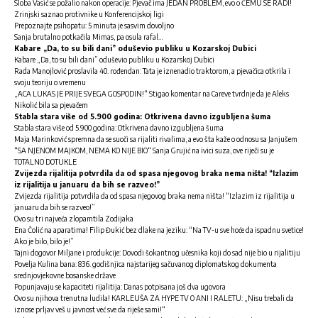
Sloba Vasić se požalio nakon operacije: Pjevač ima JEDAN PROBLEM, evo o ČEMU SE RADI!
Zrinjski saznao protivnike u Konferencijskoj ligi
Prepoznajte psihopatu: 5 minuta je sasvim dovoljno
Sanja brutalno potkačila Mimas, pa osula rafal…
Kabare „Da, to su bili dani” oduševio publiku u Kozarskoj Dubici
Kabare „Da, to su bili dani” oduševio publiku u Kozarskoj Dubici
Rada Manojlović proslavila 40. rođendan: Tata je iznenadio traktorom, a pjevačica otkrila i
svoju teoriju o vremenu
„ACA LUKAS JE PRIJE SVEGA GOSPODIN!“ Stigao komentar na Careve tvrdnje da je Aleks
Nikolić bila sa pjevačem
Stabla stara više od 5.900 godina: Otkrivena davno izgubljena šuma
Stabla stara više od 5.900 godina: Otkrivena davno izgubljena šuma
Maja Marinković spremna da se suoči sa rijaliti rivalima, a evo šta kaže o odnosu sa Janjušem
“SA NJENOM MAJKOM, NEMA KO NIJE BIO“ Sanja Grujić na ivici suza, ove riječi su je
TOTALNO DOTUKLE
Zvijezda rijalitija potvrdila da od spasa njegovog braka nema ništa! “Izlazim
iz rijalitija u januaru da bih se razveo!”
Zvijezda rijalitija potvrdila da od spasa njegovog braka nema ništa! “Izlazim iz rijalitija u
januaru da bih se razveo!”
Ovo su tri najveća zlopamtila Zodijaka
Ena Čolić na aparatima! Filip Đukić bez dlake na jeziku: “Na TV-u sve hoće da ispadnu svetice!
Ako je bilo, bilo je!”
Tajni dogovor Miljane i produkcije: Dovodi šokantnog učesnika koji do sad nije bio u rijalitiju
Povelja Kulina bana: 836. godišnjica najstarijeg sačuvanog diplomatskog dokumenta
srednjovjekovne bosanske države
Popunjavaju se kapaciteti rijalitija: Danas potpisana još dva ugovora
Ovo su njihova trenutna ludila! KARLEUŠA ZA HYPE TV O ANI I RALETU: „Nisu trebali da
iznose prljav veš u javnost već sve da riješe sami!“