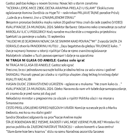
Gastoz podržao kolegu u novom biznisu: Novac leži u starim zanatima
“KĆERKA LEPOG MIĆE ZBOG DEČKA ARAPINA PRELAZI U ISLAM!“ Ekskluzivno
oglašavanje Asmina Durdžića za Hype TV – raskrinkao PRLJAVE TAJNE porodice Pržulj:
„Laže da je u Americi, živi u IZNAJMLJENOM STANU“
Benjamin pronašao biološku majku nakon 20 godina! Nisu znali da rade zajedno (VIDEO)
KVALIFIKACIJE ZA MUNDIJAL 2026. Selektor Barbarez: Ostavimo neko iznenađenje za sutra!
MIROSLAV ILIĆ U PODGORICI! Kralj narodne muzike stiže u crnogorsku prijestolnicu:
Spektakl za pamćenje u subotu, 13. septembra
“NUDIO MI JE OGROMAN NOVAC DA SE SNIMIM KAKO POVRAĆ*M!“ Zvijezda SAJTA ZA
ODRASLE otvorila PANDORINU KUTIJU: „Daju bogatstvo da gledaju TRUDNICE kako…“
Ovo je najmanji honorar u istoriji rijalitija! Čeka se njeno zvanično oglašavanje
Maloljetnik izboden u Tuzli ponovo operisan! I dalje je na aparatima
NI TRAGA NI GLASA OD ANĐELE: Gastoz solo igrač
NI TRAGA NI GLASA OD ANĐELE: Gastoz solo igrač
Precizno, brzo i jednostavno saznajte kolika je idealna težina za vašu visinu i godine!
SKANDAL! Poznati pjevač po izlasku iz rijalitija uhapšen zbog teškog krivičnog djela!
RIJALITI KAO ALIBI
HASAN DUDIĆ ZDRAVSTVENO UGROŽEN – oglasio se u mukama: “Ne znam kako ću …“
KVALIFIKACIJE ZA MUNDIJAL 2026. Džeko: Naravno da nam vrh tabele daje samopouzdanje,
ali znamo da je pred nama još dug put
Nekadašnji ministar u pregovorima za ulazak u rijaliti! Politika ulazi i na imanje u
Šimanovcima
ČESTO PRISLUŠKUJEMO ISPRED NJEGOVIH VRATA! Komšije razvezale jezik o Marku
Đedoviću, evo ko su mu stalni gosti!
Sandra Obradović odgovorila na prov*kacije Aneline majke
ŠTA JE ROĐENDAN BEZ PJESME, RADOSTI I VAS, MOJE VJERNE PUBLIKE? Miroslav Ilić
poziva publiku da ZAJEDNO NASTAVE TRADICIJU – uskoro koncerti u Sava centru!
“Stare dame koje beru koprivu” stižu na scenu Narodnog pozorišta Sarajevo