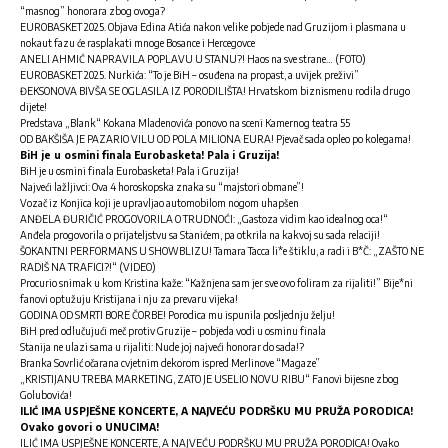
“masnog” honorara zbog ovoga?
EUROBASKET 2025. Objava Edina Atića nakon velike pobjede nad Gruzijom i plasmana u
nokaut fazu će rasplakati mnoge Bosance i Hercegovce
ANELI AHMIĆ NAPRAVILA POPLAVU U STANU?! Haos na sve strane… (FOTO)
EUROBASKET 2025. Nurkića: “To je BiH – osuđena na propast, a uvijek preživi”
ĐEKSONOVA BIVŠA SE OGLASILA IZ PORODILIŠTA! Hrvatskom biznismenu rodila drugo
dijete!
Predstava „Blank“ Kokana Mladenovića ponovo na sceni Kamernog teatra 55
OD BAKŠIŠA JE PAZARIO VILU OD POLA MILIONA EURA! Pjevač sada opleo po kolegama!
BiH je u osmini finala Eurobasketa! Pala i Gruzija!
BiH je u osmini finala Eurobasketa! Pala i Gruzija!
Najveći lažljivci: Ova 4 horoskopska znaka su “majstori obmane”!
Vozač iz Konjica koji je upravljao automobilom nogom uhapšen
ANĐELA ĐURIČIĆ PROGOVORILA O TRUDNOĆI: „Gastoza vidim kao idealnog oca!“
Anđela progovorila o prijateljstvu sa Stanićem, pa otkrila na kakvoj su sada relaciji!
ŠOKANTNI PERFORMANS U SHOWBLIZU! Tamara Tacca li*e štiklu, a radi i B*Č: „ZAŠTO NE
RADIŠ NA TRAFICI?!“ (VIDEO)
Procurio snimak u kom Kristina kaže: “Kažnjena sam jer sve ovo foliram za rijaliti!” Bije*ni
fanovi optužuju Kristijana i nju za prevaru vijeka!
GODINA OD SMRTI BORE ČORBE! Porodica mu ispunila posljednju želju!
BiH pred odlučujući meč protiv Gruzije – pobjeda vodi u osminu finala
Stanija ne ulazi sama u rijaliti: Nude joj najveći honorar do sada!?
Branka Sovrlić očarana cvjetnim dekorom ispred Merlinove “Magaze”
„KRISTIJANU TREBA MARKETING, ZATO JE USELIO NOVU RIBU“ Fanovi bijesne zbog
Golubovića!
ILIĆ IMA USPJEŠNE KONCERTE, A NAJVEĆU PODRŠKU MU PRUŽA PORODICA!
Ovako govori o UNUCIMA!
ILIĆ IMA USPJEŠNE KONCERTE, A NAJVEĆU PODRŠKU MU PRUŽA PORODICA! Ovako