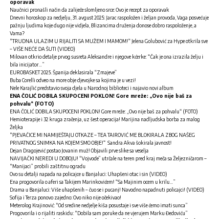
oporavak
Naučnici pronašli način da zaliječe slomljeno srce: Ovo je recept za oporavak
Dnevni horoskop za nedjelju, 31. avgust 2025: Jarac raspoložen i željan provoda, Vaga posvećuje
pažnju ljudima koje dugo nije vidjela, Blizancima druženja donose dobro raspoloženje, a
Vama?
“TRUDNA ULAZIM U RIJALITI SA MUŽEM I MAMOM!“ Jelena Golubović za Hype otkrila sve
– VIŠE NEĆE DA ŠUTI (VIDEO)
Milovan otkrio detalje prvog susreta Aleksandre i njegove kćerke: “Čak je ona izrazila želju i
bila inicijator…”
EUROBASKET 2025. Španija deklasirala “Zmajeve”
Buba Corelli odveo na more obje djevojke sa kojima je u vezi!
Nele Karajlić predstavio svoja djela u Narodnoj biblioteci i najavio novi album
ENA ČOLIĆ DOBILA SKUPOCENI POKLON! Gore mreže: „Ovo nije baš za
pohvalu“ (FOTO)
ENA ČOLIĆ DOBILA SKUPOCENI POKLON! Gore mreže: „Ovo nije baš za pohvalu“ (FOTO)
Hemioterapije i 32 kruga zračenja, uz šest operacija! Marijina nadljudska borba za malog
Željka
“PJEVAČICE MI NAMIJEŠTAJU OTKAZE – TEA TAIROVIĆ ME BLOKIRALA ZBOG NAŠEG
PRIVATNOG SNIMKA NA KOJEM SMO OBJE!“ Sandra Akva šokirala javnost!
Dejan Dragojević postao Jovanin muž! Objavili prve slike sa veselja
NAVIJAČKI NEREDI U DOBOJU! “Vojvode” utrčale na teren pred kraj meča sa Željezničarom –
“Manijaci” probili zaštitnu ogradu
Ovo su detalji napada na policajce u Banjaluci: Uhapšeni otac i sin (VIDEO)
Ena progovorila o aferi sa Takijem Marinkovićem! “Sa Majinim ocem u krilu…”
Drama u Banjaluci: Više uhapšenih – čuo se i pucanj! Navodno napadnuti policajci! (VIDEO)
Sofija i Terza ponovo zajedno: Ovo niko nije očekivao!
Meterolog Krajinović: “Od sredine nedjelje kiša posustaje i sve više ćemo imati sunca”
Progovorila i o rijaliti raskidu: “Dobila sam poruke da ne vjerujem Marku Đedoviću”