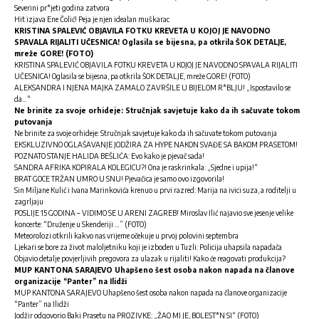
Severini pr*jeti godina zatvora
Hit izjava Ene Čolić! Peja je njen idealan muškarac
KRISTINA SPALEVIĆ OBJAVILA FOTKU KREVETA U KOJOJ JE NAVODNO
SPAVALA RIJALITI UČESNICA! Oglasila se bijesna, pa otkrila ŠOK DETALJE,
mreže GORE! (FOTO)
KRISTINA SPALEVIĆ OBJAVILA FOTKU KREVETA U KOJOJ JE NAVODNO SPAVALA RIJALITI
UČESNICA! Oglasila se bijesna, pa otkrila ŠOK DETALJE, mreže GORE! (FOTO)
ALEKSANDRA I NJENA MAJKA ZAMALO ZAVRŠILE U BIJELOM R*BLJU! „Ispostavilo se
da…“
Ne brinite za svoje orhideje: Stručnjak savjetuje kako da ih sačuvate tokom
putovanja
Ne brinite za svoje orhideje: Stručnjak savjetuje kako da ih sačuvate tokom putovanja
EKSKLUZIVNO OGLAŠAVANJE JODŽIRA ZA HYPE NAKON SVAĐE SA BAKOM PRASETOM!
POZNATO STANJE HALIDA BEŠLIĆA: Evo kako je pjevač sada!
SANDRA AFRIKA KOPIRALA KOLEGICU?! Ona je raskrinkala: „Sjedne i upija!“
BRAT GOCE TRŽAN UMRO U SNU! Pjevačica je samo ovo izgovorila!
Sin Miljane Kulić i Ivana Marinkovića krenuo u prvi razred: Marija na ivici suza, a roditelji u
zagrljaju
POSLIJE 15 GODINA – VIDIMO SE U ARENI ZAGREB! Miroslav Ilić najavio sve jesenje velike
koncerte: “Druženje u Skenderiji …” (FOTO)
Meteorolozi otkrili kakvo nas vrijeme očekuje u prvoj polovini septembra
Ljekari se bore za život maloljetniku koji je izboden u Tuzli: Policija uhapsila napadača
Objavio detalje povjerljivih pregovora za ulazak u rijaliti! Kako će reagovati produkcija?
MUP KANTONA SARAJEVO Uhapšeno šest osoba nakon napada na članove
organizacije “Panter” na Ilidži
MUP KANTONA SARAJEVO Uhapšeno šest osoba nakon napada na članove organizacije
“Panter” na Ilidži
Jodžir odgovorio Baki Prasetu na PROZIVKE: „ŽAO MI JE, BOLEST*N SI“ (FOTO)