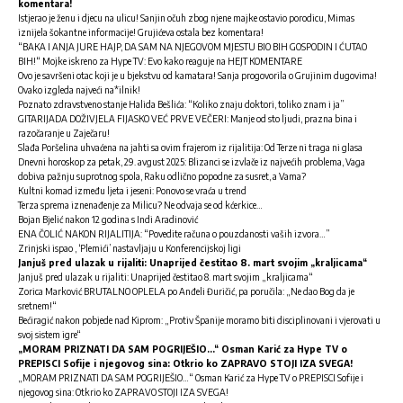
komentara!
Istjerao je ženu i djecu na ulicu! Sanjin očuh zbog njene majke ostavio porodicu, Mimas
iznijela šokantne informacije! Grujićeva ostala bez komentara!
“BAKA I ANJA JURE HAJP, DA SAM NA NJEGOVOM MJESTU BIO BIH GOSPODIN I ĆUTAO
BIH!“ Mojke iskreno za Hype TV: Evo kako reaguje na HEJT KOMENTARE
Ovo je savršeni otac koji je u bjekstvu od kamatara! Sanja progovorila o Grujinim dugovima!
Ovako izgleda najveći na*ilnik!
Poznato zdravstveno stanje Halida Bešlića: “Koliko znaju doktori, toliko znam i ja”
GITARIJADA DOŽIVJELA FIJASKO VEĆ PRVE VEČERI: Manje od sto ljudi, prazna bina i
razočaranje u Zaječaru!
Slađa Poršelina uhvaćena na jahti sa ovim frajerom iz rijalitija: Od Terze ni traga ni glasa
Dnevni horoskop za petak, 29. avgust 2025: Blizanci se izvlače iz najvećih problema, Vaga
dobiva pažnju suprotnog spola, Raku odlično popodne za susret, a Vama?
Kultni komad između ljeta i jeseni: Ponovo se vraća u trend
Terza sprema iznenađenje za Milicu? Ne odvaja se od kćerkice…
Bojan Bjelić nakon 12 godina s Indi Aradinović
ENA ČOLIĆ NAKON RIJALITIJA: “Povedite računa o pouzdanosti vaših izvora…”
Zrinjski ispao , ‘Plemići’ nastavljaju u Konferencijskoj ligi
Janjuš pred ulazak u rijaliti: Unaprijed čestitao 8. mart svojim „kraljicama“
Janjuš pred ulazak u rijaliti: Unaprijed čestitao 8. mart svojim „kraljicama“
Zorica Marković BRUTALNO OPLELA po Anđeli Đuričić, pa poručila: „Ne dao Bog da je
sretnem!“
Bećiragić nakon pobjede nad Kiprom: „Protiv Španije moramo biti disciplinovani i vjerovati u
svoj sistem igre“
„MORAM PRIZNATI DA SAM POGRIJEŠIO…“ Osman Karić za Hype TV o
PREPISCI Sofije i njegovog sina: Otkrio ko ZAPRAVO STOJI IZA SVEGA!
„MORAM PRIZNATI DA SAM POGRIJEŠIO…“ Os
man Karić za Hype TV o PREPISCI Sofije i
njegovog sina: Otkrio ko ZAPRAVO STOJI IZA SVEGA!