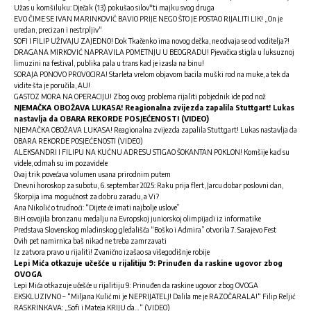
Užas u komšiluku: Dječak (13) pokušao silov*ti majku svog druga
EVO ČIME SE IVAN MARINKOVIĆ BAVIO PRIJE NEGO ŠTO JE POSTAO RIJALITI LIK! „On je
uredan, precizan i nestrpljiv“
SOFI I FILIP UŽIVAJU ZAJEDNO! Dok Tkačenko ima novog dečka, ne odvaja se od voditelja?!
DRAGANA MIRKOVIĆ NAPRAVILA POMETNJU U BEOGRADU! Pjevačica stigla u luksuznoj
limuzini na festival, publika pala u trans kad je izasla na binu!
SORAJA PONOVO PROVOCIRA! Starleta vrelom objavom bacila muški rod na muke, a tek da
vidite šta je poručila, AU!
GASTOZ MORA NA OPERACIJU! Zbog ovog problema rijaliti pobjednik ide pod nož
NJEMAČKA OBOŽAVA LUKASA! Reagionalna zvijezda zapalila Stuttgart! Lukas
nastavlja da OBARA REKORDE POSJEĆENOSTI (VIDEO)
NJEMAČKA OBOŽAVA LUKASA! Reagionalna zvijezda zapalila Stuttgart! Lukas nastavlja da
OBARA REKORDE POSJEĆENOSTI (VIDEO)
ALEKSANDRI I FILIPU NA KUĆNU ADRESU STIGAO ŠOKANTAN POKLON! Komšije kad su
videle, odmah su im pozavidele
Ovaj trik povećava volumen usana prirodnim putem
Dnevni horoskop za subotu, 6. septembar 2025: Raku prija flert, Jarcu dobar poslovni dan,
Škorpija ima mogućnost za dobru zaradu, a Vi?
Ana Nikolić o trudnoći: “Dijete će imati najbolje uslove”
BiH osvojila bronzanu medalju na Evropskoj juniorskoj olimpijadi iz informatike
Predstava Slovenskog mladinskog gledališča “Boško i Admira” otvorila 7. Sarajevo Fest
Ovih pet namirnica baš nikad ne treba zamrzavati
Iz zatvora pravo u rijaliti! Zvanično izašao sa višegodišnje robije
Lepi Mića otkazuje učešće u rijalitiju 9: Prinuđen da raskine ugovor zbog
OVOGA
Lepi Mića otkazuje učešće u rijalitiju 9: Prinuđen da raskine ugovor zbog OVOGA
EKSKLUZIVNO – “Miljana Kulić mi je NEPRIJATELJ! Dalila me je RAZOČARALA!“ Filip Reljić
RASKRINKAVA: „Sofi i Mateja KRIJU da…“ (VIDEO)