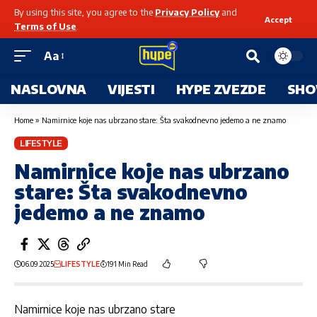
By using this site, you agree to the
Privacy Policy
and
Accept
Terms of Use
.
Aa
NASLOVNA
VIJESTI
HYPE ZVEZDE
SHO
Home
»
Namirnice koje nas ubrzano stare: Šta svakodnevno jedemo a ne znamo
LIFESTYLE
Namirnice koje nas ubrzano
stare: Šta svakodnevno
jedemo a ne znamo
06.09.2025
LIFESTYLE
191 Min Read
Namirnice koje nas ubrzano stare