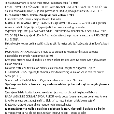
Tužilaštvo Kantona Sarajevo traži pritvor za napadače na “Pantere”
EKSKLUZIVNO OGLAŠAVANJE FILIPA CARA NAKON POMIRENJA SA ALEKS NIKOLIĆ! Evo
da li su ponovo u ljubavi: „Nije nam potrebna ta BRUKA, dovoljno smo se OSRAMOTILI!“
Eurobasket 2025. Bravo, Zmajevi: Pala velika Grčka
Eurobasket 2025. Bravo, Zmajevi: Pala velika Grčka
MATORA I DRAGANA U TROJ*I SA OVIM FRAJEROM! Fotka sa mora sve ŠOKIRALA (FOTO)
Aleksandra Nikolić podijelila lijepe vijesti: Ima poseban razlog za slavlje
SVJETSKA ISCJELITELJKA BARBARA O’NEIL DIREKTNO SA AERODROMA DOŠLA NA HYPE
TELEVIZIJU: Pomogla je MILIONIMA zahvaljujući svojim prirodnim metodama PREVENCIJE
I LIJEČENJA!
Baka djevojke koja se uselila kod Kristijana otkrila jezive detalje: “Laže da je bila silova*a, kao i
…”
HUMANITARNA AKCIJA Džanan Musa sa suprugom će kupiti zemljište za porodicu
nastradalog Mehmeda Hasanamidžića (19)
Kristijan i Kristina povukli radikalan potez nakon raskida veze! Na ovo se sveo njihov odnos
nakon dva sina
Kako zadržati rezultate nakon mršavljenja: Praktični savjeti za dugoročni uspjeh
EUROBASKET 2025. Pogledajte obraćanje selektora Bećiragića nakon velike pobjede protiv
Grčke (VIDEO)
Goran i Leđiba Ravlić dobili po 45 godina zatvora za ubistvo Nermine
Sjećanje na Safeta Isovića: Legenda sevdaha i jedan od najblistavijih glasova
Balkana
Sjećanje na Safeta Isovića: Legenda sevdaha i jedan od najblistavijih glasova Balkana
RADA VASIĆ NIJE ODRŽALA SVOJU RIJEČ!? Korda podgrijao sumnje da se pomirio sa Anom
Šako Polumenta o estradnoj mafiji: „Blokirali su me, ali nisam pristajao na ucjene“
Krastavac – zdrav i lagan, ali uz moguće neželjene posljedice
Iz menadžmenta Halida Bešlića: Smješten je na Onkologiji i osjeća se bolje
Iz menadžmenta Halida Bešlića: Smješten je na Onkologiji i osjeća se bolje