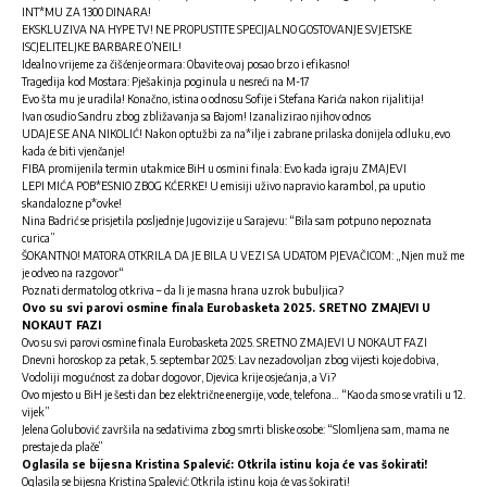
INT*MU ZA 1300 DINARA!
EKSKLUZIVA NA HYPE TV! NE PROPUSTITE SPECIJALNO GOSTOVANJE SVJETSKE
ISCJELITELJKE BARBARE O’NEIL!
Idealno vrijeme za čišćenje ormara: Obavite ovaj posao brzo i efikasno!
Tragedija kod Mostara: Pješakinja poginula u nesreći na M-17
Evo šta mu je uradila! Konačno, istina o odnosu Sofije i Stefana Karića nakon rijalitija!
Ivan osudio Sandru zbog zbližavanja sa Bajom! Izanalizirao njihov odnos
UDAJE SE ANA NIKOLIĆ! Nakon optužbi za na*ilje i zabrane prilaska donijela odluku, evo
kada će biti vjenčanje!
FIBA promijenila termin utakmice BiH u osmini finala: Evo kada igraju ZMAJEVI
LEPI MIĆA POB*ESNIO ZBOG KĆERKE! U emisiji uživo napravio karambol, pa uputio
skandalozne p*ovke!
Nina Badrić se prisjetila posljednje Jugovizije u Sarajevu: “Bila sam potpuno nepoznata
curica”
ŠOKANTNO! MATORA OTKRILA DA JE BILA U VEZI SA UDATOM PJEVAČICOM: „Njen muž me
je odveo na razgovor“
Poznati dermatolog otkriva – da li je masna hrana uzrok bubuljica?
Ovo su svi parovi osmine finala Eurobasketa 2025. SRETNO ZMAJEVI U
NOKAUT FAZI
Ovo su svi parovi osmine finala Eurobasketa 2025. SRETNO ZMAJEVI U NOKAUT FAZI
Dnevni horoskop za petak, 5. septembar 2025: Lav nezadovoljan zbog vijesti koje dobiva,
Vodoliji mogućnost za dobar dogovor, Djevica krije osjećanja, a Vi?
Ovo mjesto u BiH je šesti dan bez električne energije, vode, telefona… “Kao da smo se vratili u 12.
vijek”
Jelena Golubović završila na sedativima zbog smrti bliske osobe: “Slomljena sam, mama ne
prestaje da plače”
Oglasila se bijesna Kristina Spalević: Otkrila istinu koja će vas šokirati!
Oglasila se bijesna Kristina Spalević: Otkrila istinu koja će vas šokirati!