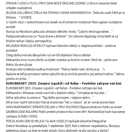
STRAVA I UŽAS U TUZLI PRVI DAN NOVE ŠKOLSKE GODINE: U blizini osnovne škole
izboden maloljetnik
JELENA GOLUBOVIĆ STALA NA STRANU IVANA MARINKOVIĆA! „Treba da uradi DNK jer je
Miljana …“ (VIDEO)
U rijaliti ulazi i najkontroverzniji čovjek na društvenim mrežama! Novi ugovor razbjesnio
javnost
Stanija na Marakani pokazala ubitačan dekolte i brata: “Gdje bi me drugo odveo …”
Podignute optužnice za “Kuća strave u Brčkom”: Sin vlasnice ilegalnog vrtića tereti se za
bludne radnje i dječiju pornografiju
MILOVAN IMAO GEJ AFERU?! Isplivao šokantan detalj iz njegove prošlosti – ovako se
pravdao!
Zbog obilaznice oko Banjaluke ruši se 435 objekata! Ovo su detalje
Aleksandra kroz suze o borbi za dijete i sukobu sa bivšim mužem: Misli da – pošto sam
dobra, da sam glupa
Kristijan otkrio detalje svađe sa Kristinom: “Pale su teške riječi, otišla je sa …”s
Oglasila se Sofija Janićijević nakon optužbi da je uništila porodicu još jednoj trudnici: “Jedina
greška mi je bio …”
EUROBASKET 2025. Zmajevi izgubili i od Italije – Fontekio zatrpao naš koš.
EUROBASKET 2025. Zmajevi izgubili i od Italije – Fontekio zatrpao naš koš
Aleksandra i Milosava umalo završile u bijelom roblju: “Umiješao se moj otac…”
Sofija optužena za prevaru: “Tog dečka poznajem, i njegovu sestru …”
ON je novi rijaliti takmičar! Ovo se čuvalo kao “kec u rukavu” jer je i ranije pravio haos
IVAN MARINKOVIĆ ISPRATIO ŽELJKA U PRVI RAZRED! Objavio emotivnu fotku sa sinom
SAOBRAĆAJNI KOLAPAS Počeli protest prijevoznika širom BiH: Kamiondžije traže ispunjenje
zahtjeva (VIDEO i FOTO)
TERZA KUKA DOK SE MILICA I SLAĐA VESELE! Isplivale šokantne fotografije
Dnevni horoskop za ponedjeljak, 1. septembar 2025: Rak u dobrom raspoloženju, Škorpiju
opterećuju stvari na koje ne može uticati, Ovnu okolnosti ne idu naruku, a Vama?