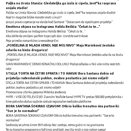
Paljba na Uroša Stanića: Gledateljka ga izula iz cipela, žest*ka rasprava
usijala studio!
Paljba na Uroša Stanića: Gledateljka ga izula iz cipela, žest*ka rasprava usijala studio!
Koje tri magične biljke morate imati u kući?
Janjuš pravo s operacije na slavlje kod Santane: “Došao sam da ispoštujem prijatelja”
Emotivna objava na Instagramu Halida Bešlića: “Čekat ću te…”
Emotivna objava na Instagramu Halida Bešlića: “Čekat ću te…”
Ako želite da omiljeni parfem traje cijeli dan: Uvrstite ove trikove
Peja priredio romantično iznenađenje Eni
„PORŠELINA JE MLADA VENDI, NIJE MOJ NIVO“ Maja Marinković žestoko
udarila na bivšu drugaricu!
„PORŠELINA JE MLADA VENDI, NIJE MOJ NIVO“ Maja Marinković žestoko udarila na bivšu
drugaricu!
IVAN MARINKOVIĆ DONIO KONAČNU ODLUKU! Poslije odlaska u Niš više ništa neće biti
isto!
STIGLA TORTA NA ČETIRI SPRATA I TO KAKVA! Bora Santana dobio od
prijatelja rođendanski poklon, ovakvu poslasticu još nismo vidjeli!
STIGLA TORTA NA ČETIRI SPRATA I TO KAKVA! Bora Santana dobio od prijatelja rođendanski
poklon, ovakvu poslasticu još nismo vidjeli!
Promovirana zbirka pjesama Milenka Jevđevića
HYPE – VIŠE OD TELEVIZIJE! Zvanični YouTube kanal HYPE TV prešao 500.000 pretplatnika i
time potvrdio status najbrže rastuće regionalne medijske platforme
BORA SANTANA ŠOKIRAO IZJAVOM! Otkrio koliko trenutno ima partnerki:
“Sve je to normalno!”
BORA SANTANA ŠOKIRAO IZJAVOM! Otkrio koliko trenutno ima partnerki: “Sve je to
normalno!”
Saobraćaj se jutros širom BiH odvija bez zastoja, nema gužvi ni na granicama
Terza konačno progovorio o Sofijinoj prošlosti, evo šta misli o njoj nakon svega!