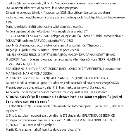
gradonačelnika Leskovca da „ŠURUJE“ sa pjevačicama povezanim sa narko-klanovima
Ovako možete iskoristiti AI da brže i lakše dobijete posao
Dnevni horoskop za četvrtak, 4. septembar 2025: Škorpiji savršen dan za avanturu i
neobavezne odnose, Blizancima prija pažnja suprotnog spola, Vodolija lako završava obaveze,
a Vi?
Porodila se bivša rijaliti učesnica: Na svijet donijela djevojčicu
Anđela ugašena od strane Gastoza: “Nisi mogla da se suzdržiš?”
“TEA TAIROVIĆ ĆE SE RAZVESTI?! Koleginica joj se MIJEŠA u brak?!“ Ekskluzivno! Isplivale
ŠOKANTNE tvrdnje o RAZVODU pjevačice?! (VIDEO)
Lepi Mića otkrio novosti o zdravstvenom stanju Halida Bešlića: “Nije dobro …”
Tragedija! U padu žičare 15 mrtvih – desetine povrijeđenih
“ANELI NE VODI BRIGU O DJETETU, BILA JE SA MALOM DVA DANA! KORISTI JE KAO
BILBORD!“ Asmin bijesan nakon saznanja da majka Ahmićeve uči Noru NEPRIKLADNIM
STVARIMA ZA DIJETE!
SRAMOTA! KO JE “NOVINARKA” ZORICA RADULOVIĆ? Od ŽRTVE PRIJETNJI do saradnice
MAFIJAŠKIH NARKO MENADŽERA
POZNATO ZDRAVSTVENO STANJE ALEKSANDRE PRIJOVIĆ NAKON POROĐAJA!
Nakon skandala raskinuo ugovor: Rijaliti zvijezda odustala od nove sezone zbog OVOGA
Prevario suprugu pred ulazak u rijaliti 9! Na snimku se jasno vidi šta je radio…
Anđela oči u oči sa svojom noćnom morom: Umalo joj uništila vezu sa Gastozom
STANIVUKOVIĆ: “Je li normalno da državni vrh pod šatorom pjeva:” Liječi mi
ženu, ubio sam joj slezenu”
STANIVUKOVIĆ: “Je li normalno da državni vrh pod šatorom pjeva:” Liječi mi ženu, ubio sam
joj slezenu”
U Bihaću potpisani ugovori za stipendiranje 275 studenata: ISPLATE IDUĆE SEDMICE
Kristijan progovorio o odnosu sa Babejićkom: “SKINUO SAM ALEKSANDRU SA TEŠKIH
LIJEKOVA!“ Da li su više od prijatelja?
Marija Kulić ulazi u rijaliti? Jesu li su dokaz ove fotografije