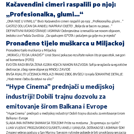
Kačavendini cimeri raspalili po njoj:
„Profesionalka, glumi…“
„ONA NIJE U VINKLU“ Bivši Kačavendini cimeri raspalili po njoj: „Profesionalka, glumi…“
GASTOZ ODLUČAN DA ANĐELI NAPRAVI DIJETE! „Bolje da se bacim na posao…“
DEFINITIVNI RASKID STANIJE I ASMINA! Dobrojevićeva iznenadila sve novom objavom,
žestoko izvri*eđala Durdžića: „Da spakujem ID*OTA i pošaljem ga gdje mu je mjesto“
Pronađeno tijelo muškarca u Miljackoj
Pronađeno tijelo muškarca u Miljackoj
„MORAŠ LI TO DA URADIŠ?“ Uroš Stanić pokazao rezultate nakon što je spao otok, sve gori
od komentara (FOTO)
EVO ŠTA RADI BIVŠA ŽENA IGORA KOJIĆA NAKON RAZVODA: Sofija se oglasila sa egzotične
destinacije, zbog njene objave joj MNOGI ZAVIDE
BIVŠA RIJALITI UČESNICA PROLAZI PAKAO ZBOG BIVŠEG! Iznijela ŠOKANTNE DETALJE:
„Hoće mene i bebu da ostavi na ulici“
“Hype Cinema” prednjači u medijskoj
industriji! Dobili trajnu dozvolu za
emitovanje širom Balkana i Evrope
“Hype Cinema” prednjači u medijskoj industriji! Dobili trajnu dozvolu za emitovanje širom
Balkana i Evrope
SLAĐA IMA INTIMNI SNIMAK SA TERZOM! Pršte na mrežama: „To spremaju za rijaliti“
LUKA VUJOVIĆ PROGOVORIO O SUSRETU ANELI I JANJUŠA, DOTAKAO SE I ASMINA! ŠOK!
Zmajevi večeras gostuju u San Marinu: Sve osim rutinske pobjede će biti prvoklasna senzacija