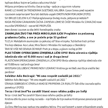
Isplivao dokaz kojim se Gastozu oduzima titula!
Miljana primljena na kliniku: Ovo je razlog – sada je u sigurnim rukama
RAME UZ RAME SA TRENERIMA SVJETSKOG KALIBRA: Goran Simov pred najvećim
izazovom svoje karijere! Tara tati čestitala uspjeh EMOTIVNOM PORUKOM (FOTO)
SVI BRUJE O JELENI ILIĆ! Poslije oglašavanja bivšeg muža, potpuno je nestala?!
KADA POČASNI GRAĐANIN ČAČKA ZAPJEVA LOME SE ČAŠE! Miroslav Ilić ZAKAZAO nove
muzičke SPEKTAKLE – ovo se NE PROPUŠTA
Jesen donosi izazove za oba četiti horoskopska znaka
ZANIMLJIVA ŽIVOTNA PRIČA MIROSLAVA ILIĆA! Proglašen za počasnog
građanina Čačka, a sve je počelo prije 53 godine!
TUZLA: Maloljetnik osumnjičen za pokušaj ub*stva vršnjaka, Tužilaštvo traži pritvor
Trio koji obećava: Aca Lukas, Mira Škorić i Miroslav Ilić nastupaju u Skenderiji
TAKI SE VIŠE NE ODVAJA OD MAJE! Prati je u stopu, a glavni razlog je ON!
PLASTIČNIM OPERACIJAMA IZMIJENILA LIČNI OPIS! Bivša učesnica rijalitija
iskeširala više od 15.000 eura i sad je druga žena!
PLASTIČNIM OPERACIJAMA IZMIJENILA LIČNI OPIS! Bivša učesnica rijalitija iskeširala više
od 15.000 eura i sad je druga žena!
KRISTIJAN GOLUBOVIĆ PRIMIO NOVI UDARAC! Kristina ga ne štedi, evo šta je uradila bez
pardona!
Selektor Adis Bećiragić: “Mi smo respekt zaslužili još 2022.”
Selektor Adis Bećiragić: “Mi smo respekt zaslužili još 2022.”
STANIJA DOBROJEVIĆ OTKRILA KAKO SE PRIPREMA ZA RIJALITI! Šok slika izazvala opštu
pometnju! (FOTO)
Terza i Uroš žest*ko zaratili! Stanić osuo rafalnu paljbu po Sofiji
Terza i Uroš žest*ko zaratili! Stanić osuo rafalnu paljbu po Sofiji
Kristina otkrila pravi razlog razvoda – nije htjela da trpi ovakvo Kristijanovo ponašanje pred
djecom
Za Dinu Merlina ovaj nastup ima posebnu težinu: Prvi put koncert u ovom srbijanskom gradu