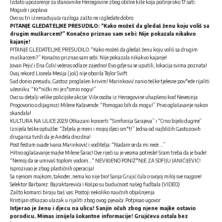
Izdato upozorenje za stanovnike Hercegovine zbog obilne kiše koja počinje oko 17 sati:
Moguće i poplava
Ovo su tri iznenađujuća razloga zašto ne izgledate dobro
PITANJE GLEDATELJKE PRESUDILO: “Kako možeš da gledaš ženu koju voliš sa
drugim muškarcem?” Konačno priznao sam sebi: Nije pokazala nikakvo
kajanje!
PITANJE GLEDATELJKE PRESUDILO: “Kako možeš da gledaš ženu koju voliš sa drugim
muškarcem?” Konačno priznao sam sebi: Nije pokazala nikakvo kajanje!
Jovan Pejić i Ena Čolić večeras odlaze zajedno! Evo gdje su se uputili, lokacija svima poznata!
Ovaj rekord Lionela Mesija (još) nije oborila Tejlor Svift
Sud donio presudu, Gastoz proglašen krivim! Marinković nanio teške tjelesne pov*ede rijaliti
učesniku: “Kr*nički mi je s*omio nogu!”
Ovo su detalji velike policijske akcije: Više osoba iz Hercegovine uhapšeno kod Nevesinja
Progovorio o dijagnozi Milene Kačavende: “Pomogao bih da mogu!” Prvo oglašavanje nakon
skandala!
KULTURA NA ULICE 2025! Otkazani koncerti “Simfonija Sarajeva” i “Crno bijelo dugme”
Iznijela teške optužbe: “Željela je meni i mojoj djeci sm*t!” Jedna od najbližih Gastozovih
drugarica tvrdi da je Anđela dno dna!
Post festum svađe Ivana Marinković i voditelja: “Nadam se da mi neće …”
Hitno oglašavanje majke Milene Šarac! Ove riječi su je veoma potresle! Sram treba da je bude!
“Nemoj da se umivaš toplom vodom…“ NEVIĐENO PONIŽ*NJE ZA SOFIJU JANIĆIJEVIĆ!
Isprozivao je zbog plastičnih operacija!
Sa njenom majkom, također, nema ko nije bio! Sanja Grujić čula o svojoj miloj sve najgore!
Selektor Barbarez: Bajraktarevića i Košpo su budućnost našeg fudbala (VIDEO)
Zašto komarci biraju baš vas: Postoji nekoliko naučnih objašnjenja
Kristijan otkazao ulazak u rijaliti zbog ovog pjevača: Potpisao ugovor
Istjerao je ženu i djecu na ulicu! Sanjin očuh zbog njene majke ostavio
porodicu, Mimas iznijela šokantne informacije! Grujićeva ostala bez