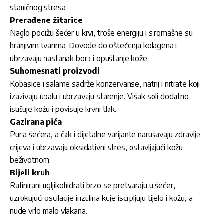
staničnog stresa.
Prerađene žitarice
Naglo podižu šećer u krvi, troše energiju i siromašne su
hranjivim tvarima. Dovode do oštećenja kolagena i
ubrzavaju nastanak bora i opuštanje kože.
Suhomesnati proizvodi
Kobasice i salame sadrže konzervanse, natrij i nitrate koji
izazivaju upalu i ubrzavaju starenje. Višak soli dodatno
isušuje kožu i povisuje krvni tlak.
Gazirana pića
Puna šećera, a čak i dijetalne varijante narušavaju zdravlje
crijeva i ubrzavaju oksidativni stres, ostavljajući kožu
beživotnom.
Bijeli kruh
Rafinirani ugljikohidrati brzo se pretvaraju u šećer,
uzrokujući oscilacije inzulina koje iscrpljuju tijelo i kožu, a
nude vrlo malo vlakana.