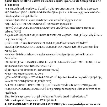
Asmin Durdžić otkrio uslove za ulazak u rijaliti i poručio šta Staniji nikada ne
bi oprostio
Asmin Durdžić otkrio uslove za ulazak u rijaliti i poručio šta Staniji nikada ne bi oprostio
MIA BORISAVLJEVIĆ U POTPUNO PROVIDNOJ HALJINI! Na intimnoj regiji se nalazi OVO –
nikad smjelije izdanje folkerke!
Psiholozi tvrde: Ovo su jasni znaci da ste u vezi sa osobom kojoj ste suđeni
KO JE BIVŠI VJERENIK ALEKS NIKOLIĆ? Isplivala istina o njemu!
PJEVAČICA RODILA BLIZNAKINJE, A SADA SVE ODUŠEVILA! Nezaboravni trenuci sa
bebama (FOTO)
ANJA BLA IZVRIJEĐALA MAJKU BAKE PRASETA, ON NAJAVIO HAOS: „Riba je prsla, kaže za
moju mamu da je…“
„STIŽU RODE…“ Rijaliti učesnica se IZLANULA: „Anđela će Gastozu roditi dete“
ENA ČOLIĆ PROGOVORILA O ODNOSU SA BOROM SANTANOM! Tvrdi da je VARAO Milicu
Kemez, ŠOK!
Košarkaši BiH danas izlaze na megdan ranjenom lavu: Španija kao prvi veliki test na
Eurobasketu
FOTOGRAFIJE SA LETOVANJA ZAPALILE MREŽE: Katarina Živković U MINI BIKINIJU uživa
sa sinom na plaži, KOMENTARI SE SAMO NIŽU!
Slijepi muzičar iz BiH svira 24 instrumenta (VIDEO)
Konor Mekgregor stigao u Crnu Goru
„JE*ALA VAS EMISIJA, NISTE MI PARE ISPLATILI!“ Peja žestoko odbrusio produkciji rijalitija,
sve se TRESLO OD NJEGOVIH RIJEČI (VIDEO)
ISPLIVALA ISTINA O ODNOSU MATEJE I SOFI! On više neće da šuti, sve PRIZNAO JAVNO!
HOROSKOP ZA SUBOTU, 30. AUGUST: Škorpije moraju da se opuste, a Blizanci ne treba da se
rasplinjuju!
Slađa Poršelina progovorila o rijaliti kolegama: “Anđela će roditi bebu Gastozu”
Četiri znaka pamtit će septembar 2025. cijeli život
ALEKSANDRA NIKOLIĆ RASKINULA VJERIDBU! „Sve ovo proživljavam sama sa