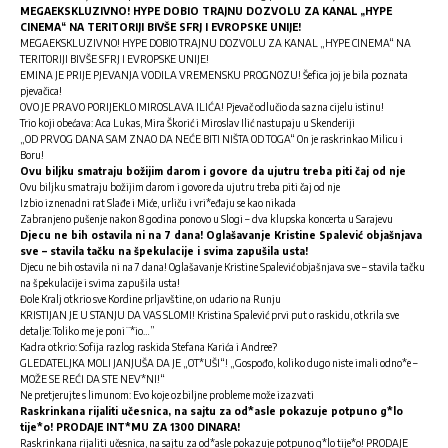
MEGAEKSKLUZIVNO! HYPE DOBIO TRAJNU DOZVOLU ZA KANAL „HYPE
CINEMA“ NA TERITORIJI BIVŠE SFRJ I EVROPSKE UNIJE!
MEGAEKSKLUZIVNO! HYPE DOBIO TRAJNU DOZVOLU ZA KANAL „HYPE CINEMA“ NA
TERITORIJI BIVŠE SFRJ I EVROPSKE UNIJE!
EMINA JE PRIJE PJEVANJA VODILA VREMENSKU PROGNOZU! Šefica joj je bila poznata
pjevačica!
OVO JE PRAVO PORIJEKLO MIROSLAVA ILIĆA! Pjevač odlučio da sazna cijelu istinu!
Trio koji obećava: Aca Lukas, Mira Škorić i Miroslav Ilić nastupaju u Skenderiji
„OD PRVOG DANA SAM ZNAO DA NEĆE BITI NIŠTA OD TOGA“ On je raskrinkao Milicu i
Boru!
Ovu biljku smatraju božijim darom i govore da ujutru treba piti čaj od nje
Ovu biljku smatraju božijim darom i govore da ujutru treba piti čaj od nje
Izbio iznenadni rat Slađe i Miće, urliču i vri*eđaju se kao nikada
Zabranjeno pušenje nakon 8 godina ponovo u Slogi – dva klupska koncerta u Sarajevu
Djecu ne bih ostavila ni na 7 dana! Oglašavanje Kristine Spalević objašnjava
sve – stavila tačku na špekulacije i svima zapušila usta!
Djecu ne bih ostavila ni na 7 dana! Oglašavanje Kristine Spalević objašnjava sve – stavila tačku
na špekulacije i svima zapušila usta!
Đole Kralj otkrio sve Kordine prljavštine, on udario na Runju
KRISTIJAN JE U STANJU DA VAS SLOMI! Kristina Spalević prvi put o raskidu, otkrila sve
detalje: Toliko me je poni¨*io…”
Kadra otkrio: Sofija razlog raskida Stefana Karića i Andree?
GLEDATELJKA MOLI JANJUŠA DA JE „OT*UŠI“! „Gospođo, koliko dugo niste imali odno*e –
MOŽE SE REĆI DA STE NEV*NI!“
Ne pretjerujte s limunom: Evo koje ozbiljne probleme može izazvati
Raskrinkana rijaliti učesnica, na sajtu za od*asle pokazuje potpuno g*lo
tije*o! PRODAJE INT*MU ZA 1300 DINARA!
Raskrinkana rijaliti učesnica, na sajtu za od*asle pokazuje potpuno g*lo tije*o! PRODAJE