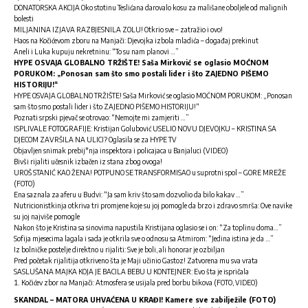
DONATORSKA AKCIJA Oko stotinu Teslićana darovalo kosu za mališane oboljele od malignih
bolesti
MILJANINA IZJAVA RAZBJESNILA ZOLU! Otkrio sve – zatražio i ovo!
Haos na Kočićevom zboru na Manjači: Djevojka izbola mladića – događaj prekinut
Aneli i Luka kupuju nekretninu: “To su nam planovi …”
HYPE OSVAJA GLOBALNO TRŽIŠTE! Saša Mirković se oglasio MOĆNOM
PORUKOM: „Ponosan sam što smo postali lider i što ZAJEDNO PIŠEMO
HISTORIJU!“
HYPE OSVAJA GLOBALNO TRŽIŠTE! Saša Mirković se oglasio MOĆNOM PORUKOM: „Ponosan
sam što smo postali lider i što ZAJEDNO PIŠEMO HISTORIJU!“
Poznati srpski pjevač se otrovao: “Nemojte mi zamjeriti …”
ISPLIVALE FOTOGRAFIJE: Kristijan Golubović USELIO NOVU DJEVOJKU – KRISTINA SA
DJECOM ZAVRŠILA NA ULICI? Oglasila se za HYPE TV
Objavljen snimak prebij*nja inspektora i policajaca u Banjaluci (VIDEO)
Bivši rijaliti učesnik izbačen iz stana zbog ovoga!
UROŠ STANIĆ KAO ŽENA! POTPUNO SE TRANSFORMISAO u suprotni spol – GORE MREŽE
(FOTO)
Ena saznala za aferu u Budvi: “Ja sam kriv što sam dozvolio da bilo kakav …”
Nutricionistkinja otkriva tri promjene koje su joj pomogle da brzo i zdravo smrša: Ove navike
su joj najviše pomogle
Nakon što je Kristina sa sinovima napustila Kristijana oglasio se i on: “Za toplinu doma…”
Sofija mjesecima lagala i sada je otkrila sve o odnosu sa Atmirom: “Jedina istina je da …”
Iz bolničke postelje direktno u rijaliti: Sve je boli, ali honorar je ozbiljan
Pred početak rijalitija otkriveno šta je Maji učinio Gastoz! Zatvorena mu sva vrata
SASLUŠANA MAJKA KOJA JE BACILA BEBU U KONTEJNER: Evo šta je ispričala
Kočićev zbor na Manjači: Atmosfera se usijala pred borbu bikova (FOTO, VIDEO)
SKANDAL – MATORA UHVAĆENA U KRAĐI! Kamere sve zabilježile (FOTO)