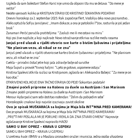
Izgleda da sam bolestan! Stefan Karić nije umio da objasni šta mu se dešava: “Do mene je
nešto!”
Nećete vjerovati koliko je KRISTIJAN STARIJI OD KRISTINE! ŠOKANTAN PODATAK!
Dnevni horoskop za 2. septembar 2025: Rak započinje flert, Vodoliju čeka novo poznanstvo…
Aleks optužila Sofiju Janićijević: „Imam dokaze, a ona je patološki l*žov, rasturila je još jedan
brak”
Žanamari Perčić poručila pratiteljima: “Zasluži me ili me ostavi na miru”
Koji psi žive najduže, a koji najkraće: Novo istraživanje otkriva razlike među rasama
Janjuš pred ulazak u rijaliti otvorio sve karte o bivšim ljubavima i prijateljima:
“Ne planiram vezu, ali nikad se ne zna”
Janjuš pred ulazak u rijaliti otvorio sve karte o bivšim ljubavima i prijateljima: “Ne planiram
vezu, ali nikad se ne zna”
Cvekla – prirodni čistač jetre koji jača zdravlje bolje od surutke
Maja Šuput u provok*tivnoj haljini: “Ljeto je gotovo, uspomene ostaju”
Kristina Spalević otkrila razlaz sa Kristijanom, oglasila se i Aleksandra Babejić: “Za mene je on
kao otac”
OTKRIVENO KOLIKO JE ENA TAČNO STARIJA OD PEJE! Šokantan podatak!
Zmajevi počeli pripreme na Koševu za duele sa Austrijom i San Marinom
Zmajevi počeli pripreme na Koševu za duele sa Austrijom i San Marinom
Mensur Ajdarpašić sam sebi čestitao rođendan: “Želim da pobijedim sebe”
Horoskopski znakovi koji najviše izazivaju zavist okoline
Ovo je spisak MUŠKARACA sa kojima je Maja bila INT*MNA PRED KAMERAMA!
Ovo je spisak MUŠKARACA sa kojima je Maja bila INT*MNA PRED KAMERAMA!
„PRIJ*TI MI! POSLALA MI JE PORUKE I REKLA DA ZNA STVARI O MENI“ Najnovije
oglašavanje Kristine Spalević napravilo HAOS!
SAMO U BiH! OPREZ – KRAVA U GEPEKU
SAMO U BiH! OPREZ – KRAVA U GEPEKU
U pretresu kuće i BMW-a u Maglaju pronađeni oružje i municija, jedna osoba uhapšena