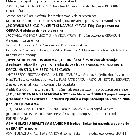
Meteorolozi najavljuju promjenu vremena za vikend
ZAVODLJIVA HANA IKODINOVIĆ! Natašina kćerka se provodi u haljini sa DUBOKIM
DEKOLTE*M
Sedmo izdanje “Sarajevo festa” bit će održano od 5. do 19. septembra
Miljana Kulić promijenila lični opis: Botoks, nove trepavice i poruka Ivanu Marinkoviću
„POD*VIĆU VAS KAO PILIĆE! TI SI NAJVEĆA K*RVA!“ Filip Car pozvao na
OBRAČUN Aleksandrinog vjerenika
„POD*VIĆU VAS KAO PILIĆE! TI SI NAJVEĆA K*RVA!“ Filip Car pozvao na OBRAČUN
Aleksandrinog vjerenika
Sedmični horoskop od 1. do 7. septembra 2025. za sve znakove
Luka Vujović nakon sukoba majke i Milene Kačavende: “Neka se mama više ne oglašava, život
nije trka već putovanje”
„HYPE SE BORI PROTIV ANOMALIJA U DRUŠTVU“ Zvanično obraćanje
direktora i vlasnika Hype TV: Treba da vas bude sramota što PLASIRATE
DR*GU NA STO, UMJESTO PLJESKAVICA
„HYPE SE BORI PROTIV ANOMALIJA U DRUŠTVU“ Zvanično obraćanje direktora i vlasnika
Hype TV: Treba da vas bude sramota što PLASIRATE DR*GU NA STO, UMJESTO PLJESKAVICA
Zmajevi deklasirali Kipar na otvaranju Eurobasketa
Anđela Đuričić u minijaturnom b*kiniju: Snimala se sa Gastozom na brodu, a on bez majice
„TO JE NENORMALNO I NEMORALNO!“ Saša Mirković ŠOKIRAN pojavljivanjem
gradonačelnika Leskovca u društvu PJEVAČICA koje sarađuju sa krimin*lcima
pod POTJERNICAMA
„TO JE NENORMALNO I NEMORALNO!“ Saša Mirković ŠOKIRAN pojavljivanjem
gradonačelnika Leskovca u društvu PJEVAČICA koje sarađuju sa krimin*lcima pod
POTJERNICAMA
ASMIN ULAZI U RIJALITI SA STANIJOM?! Isplivali šokantni navodi, a evo ko će
ga BRANITI napolju!
ASMIN ULAZI U RIJALITI SA STANIJOM?! Isplivali šokantni navodi, a evo ko će ga BRANITI