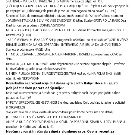
SKANDAL – MATORA UHVAĆENA U KRAĐI! Kamere sve zabilježile (FOTO)
„OČEKUJEM DA KRISTIJAN GOLUBOVIĆ PLATI MOJE LIJEČENJE“: Jelena Golubović pobjesnila
pa zaprijetila! „Lakše mu je da priča da ja sve lažiram nego da mi da novac“ (VIDEO)
Stručnjaci kažu da vam ovaj mliječni proizvod može pomoći da “skinete” salo na stomaku
„DA STAVIM TAČKU, NE ŽIVIMO VIŠE ZAJEDNO!“ Kristina Spalević POTVRDILA RASKID sa
Kristijanom, pa se odmah DOTAKLA SINOVA!
MEKGREGOR POBJEGAO OD NEVREMENA U BUDVI: Vasina borba otkazana, ali žurka je
nastavljena (FOTO)
„KARIĆ JE PRAVI MUŠKARAC!“ Sofija progovorila o Stefanu, pa otkrila da će TUŽITI BIVŠEG!
RIJALITI UČESNICA NAKON OPERACIJA I INTERVENCIJA RIJEŠILA DA UNOVČI TIJELO!
Starleta prodaje svoje NAGE fotke
HITNO OGLAŠAVANJE DRAGANE NAKON MATORINE KRAĐE! Isplivao snimak, OVO su
detalji
REVOLUCIJA U MEDICINI: Makularna degeneracija više ne znači sigurno sljepilo – Profesor
Nikica Gabrić ugradio prva teleskopska sočiva
UZNEMIRUJUĆA SCENA IZ URGENTNOG CENTRA! Kost pukla NA POLA! Bivši rijaliti
učesnik leži NEPOMIČAN
Košarkaška reprezentacija BiH danas igra protiv Italije: Hoće li uspjeti
pobijediti nakon poraza od Španije?
Košarkaška reprezentacija BiH danas igra protiv Italije: Hoće li uspjeti pobijediti nakon
poraza od Španije?
HYPE TV ISPRED POLICIJSKE STANICE! Ekskluzivno Jelena Golubović po izlasku iz policije!
(FOTO/VIDEO)
Ovo je istina o majci koja je ostavila novorođenče pored kontejnera: Cure novi detalji
JELENA GOLUBOVIĆ ZAVRŠILA U POLICIJSKOJ STANICI!
ANĐELA ĐURIČIĆ PONOVO ISKRIVILA KIČMU, PA POZADINU STAVILA U PRVI PLAN! U
preuskom bikiniju pozirala na jahti!
Naučnici pronašli način da zaliječe slomljeno srce: Ovo je recept za