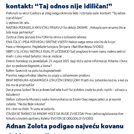
kontakt: “Taj odnos nije idiličan!”
Prekinuli su vezu! Gastozu je zbog ovoga okrenula leđa i izbrisala svaki kontakt: “Taj odnos
nije idiličan!”
U jednom bh. selu
MATORA PODNIJELA KRIVIČNU PRIJAVU! Svi detalji DRAME: „Pokajala sam se samo što je
bila moja partnerka!“
Zašto je Zlata pozvala Enu? Otkrila istinu o njihovom odnosu
ENA ČOLIĆ I PEJA POTVRDILI SRETNE VIJESTI! Nakon svega nema više šta da kriju!
Haos u Hercegovini: Pogledajte tučnjavu Škripara i Bad Blue Boysa (VIDEO)
OBRT U SLUČAJU NESTALE RIJALITI UČESNICE! Sud proglasio krivom njenu rođenu sestru!
Aneli i Luka nikad bahatiji: Ima se, može se …
Dnevni horoskop za ponedjeljak, 25. avgust 2025: Vagi stižu važne informacije, Ribama i Ovnu
dan za poslovne dogovore, a Vama?
Kofein: Saveznik na putu ka dugovječnosti
Pravilna njega orhideja: Idealno za uzgoj u zatvorenom prostoru
BRAT MENSURA AJDARPAŠIĆA IZRUČEN CRNOJ GORI! Prijeti mu zatvorska kazna, a evo za
šta mu se prije sudilo!
Ovo je prava ljubav! Terza je doveo kod sebe kući! Svi je dobro znate ko prati rijaliti – uživaju u
Kaluđerici!
Stefani zabranila Munjezu svaku komunikaciju sa Enom! Ovaj njegov potez ju je najviše
zabolio: “Ne daj Bože nikome!”
Krš i lom na Ilidži: Tri auta se sudarila
ČOVJEK SE TAKMIČI SA MNOM! HOĆE DA BUDE ZVIJEZDA! Prvo i jedino oglašavanje Ane
Nikolić o bivšem partneru Raletu! EVO ŠTA SE DOGODILO! (VIDEO)
Adnan Zolota podigao najveću kovanu