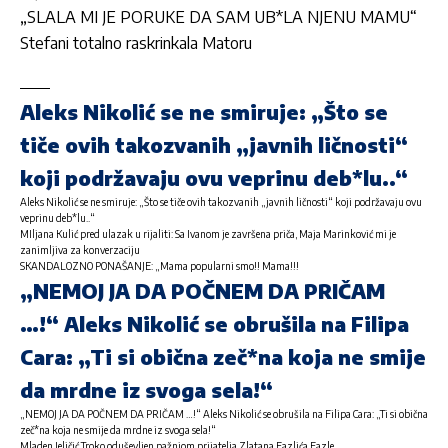
„SLALA MI JE PORUKE DA SAM UB*LA NJENU MAMU“
Stefani totalno raskrinkala Matoru
Aleks Nikolić se ne smiruje: „Što se
tiče ovih takozvanih „javnih ličnosti“
koji podržavaju ovu veprinu deb*lu..“
Aleks Nikolić se ne smiruje: „Što se tiče ovih takozvanih „javnih ličnosti“ koji podržavaju ovu
veprinu deb*lu..“
MIljana Kulić pred ulazak u rijaliti: Sa Ivanom je završena priča, Maja Marinković mi je
zanimljiva za konverzaciju
SKANDALOZNO PONAŠANJE: „Mama popularni smo!! Mama!!!
„NEMOJ JA DA POČNEM DA PRIČAM
…!“ Aleks Nikolić se obrušila na Filipa
Cara: „Ti si obična zeč*na koja ne smije
da mrdne iz svoga sela!“
„NEMOJ JA DA POČNEM DA PRIČAM …!“ Aleks Nikolić se obrušila na Filipa Cara: „Ti si obična
zeč*na koja ne smije da mrdne iz svoga sela!“
Mladen Jeličić Troko oduševljen pažnjom prijatelja Zlatana Fazlića Fazle