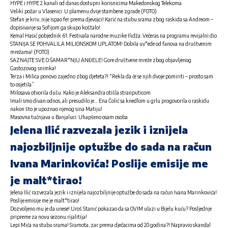
HYPE i HYPE 2 kanali od danas dostupni korisnicima Makedonskog Telekoma
Veliki požar u Vlasenici: U plamenu dvije stambene zgrade (FOTO)
Stefan je kriv, nije ispao fer prema djevojci! Karić na stubu srama zbog raskida sa Andreom –
dopisivanje sa Sofijom ga skupo koštalo!
Kemal Hasić pobjednik 61. Festivala narodne muzike Ilidža: Večeras na programu revijalni dio
STANIJA SE POHVALILA MILIONSKOM UPLATOM! Dobila uv*ede od fanova na društvenim
mrežama! (FOTO)
SAZNAJTE SVE O ŠAMAR*NJU ANĐELE! Gore društvene mreže zbog objavljenog
Gastozovog snimka!
Terza i Milica ponovo zajedno zbog djeteta?! “Rekla da će se njih dvoje pomiriti – prosto sam
to osjetila”
Milosava otvorila dušu: Kako je Aleksandra otišla stranputicom
Imali smo divan odnos, ali presudilo je… Ena Čolić sa knedlom u grlu progovorila o raskidu
nakon što je upoznao njenog sina Matiju!
Masovna tučnjava u Banjaluci: Uhapšeno osam osoba
Jelena Ilić razvezala jezik i iznijela
najozbiljnije optužbe do sada na račun
Ivana Marinkovića! Poslije emisije me
je malt*tirao!
Jelena Ilić razvezala jezik i iznijela najozbiljnije optužbe do sada na račun Ivana Marinkovića!
Poslije emisije me je malt*tirao!
Dozvoljeno mu je da unese! Uroš Stanić pokazao da sa OVIM ulazi u Bijelu kuću? Posljednje
pripreme za novu sezonu rijalitija!
Lepi Mića na stubu srama! Sramota, zar prema dječacima od 20 godina?! Napravio skandal