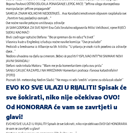
Bojana Pavlović OŠTRO OSUDILA PONAŠANJE LEPOG MIĆE: “Jeftina uloga starosjedioca
manipulacije i jeftine propagande“
SAMO JA ZNAM KOLIKO MI NEDOSTAJEŠ… Ava Karabatić emotivnom objavom rasplakala sve:
„Pamtim tvoj posljednji osmijeh…“
Ove noćne navike potajno uništavaju zdravlje
JA SAM GOSPOĐA ZA SVE NJIH! Ena Čolić brutalno odgovorila Milici Veličković, njene RIJEČI
SIJEKU KAO MAČ!
Bivši zadrugar optužio Stefana: “Bio je spreman da mi oduz*e život”
Vlasnicu kuće u Engleskoj izluđuju noćne navike komšija: “Ovo je suludo!”
Pesticidi u breskvama iz Albanije na bh. tržištu: “U pitanju je visok rizik posebno za zdravlje
djece…”
Teodora uhvaćena na djelu sa cimerom, Bebici će pozliti!? ISPLIVAO INTI*NI SNIMAK! NOVI
JAVNI SKANDAL!
Stefani raskrinkala Matoru: “Blam me je da komentarišem cijelu ovu priču”
SANJU GRUJIĆ RAZAPELI NA MREŽAMA! Komentari pratioca i fanova katastrofalni!
(FOTO)
Poznati bh. meteorolog Nedim Sladić: “Ne mogu ni sebi ‘srediti’ vrijeme za obilazak obale!”
EVO KO SVE ULAZI U RIJALITI! Spisak će
sve šokirati, niko nije očekivao OVO!
Od HONORARA će vam se zavrtjeti u
glavi!
EVO KO SVE ULAZI U RIJALITI! Spisak će sve šokirati, niko nije očekivao OVO! Od HONORARA
će vam se zavrtjeti u glavi!