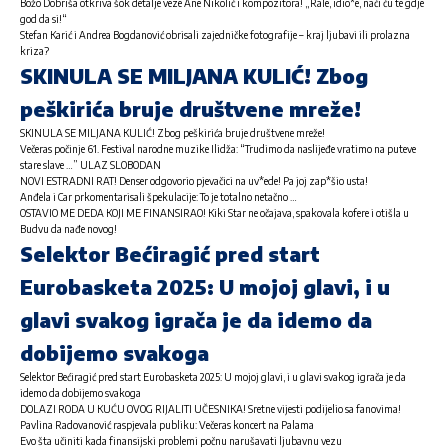
Božo Dobriša otkriva šok detalje veze Ane Nikolić i kompozitora! „Rale, idio*e, naći ću te gdje
god da si!“
Stefan Karić i Andrea Bogdanović obrisali zajedničke fotografije – kraj ljubavi ili prolazna
kriza?
SKINULA SE MILJANA KULIĆ! Zbog
peškirića bruje društvene mreže!
SKINULA SE MILJANA KULIĆ! Zbog peškirića bruje društvene mreže!
Večeras počinje 61. Festival narodne muzike Ilidža: “Trudimo da naslijeđe vratimo na puteve
stare slave …” ULAZ SLOBODAN
NOVI ESTRADNI RAT! Denser odgovorio pjevačici na uv*ede! Pa joj zap*šio usta!
Anđela i Car prkomentarisali špekulacije: To je totalno netačno …
OSTAVIO ME DEDA KOJI ME FINANSIRAO! Kiki Star ne očajava, spakovala kofere i otišla u
Budvu da nađe novog!
Selektor Bećiragić pred start
Eurobasketa 2025: U mojoj glavi, i u
glavi svakog igrača je da idemo da
dobijemo svakoga
Selektor Bećiragić pred start Eurobasketa 2025: U mojoj glavi, i u glavi svakog igrača je da
idemo da dobijemo svakoga
DOLAZI RODA U KUĆU OVOG RIJALITI UČESNIKA! Sretne vijesti podijelio sa fanovima!
Pavlina Radovanović raspjevala publiku: Večeras koncert na Palama
Evo šta učiniti kada finansijski problemi počnu narušavati ljubavnu vezu