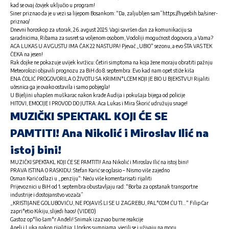
kad se ovaj čovjek uključio u program!
Siner priznao da je u vezi sa lijepom Bosankom: “Da, zaljubljen sam”https://hypebih.ba/siner-
priznao/
Dnevni horoskop za utorak, 26. avgust 2025: Vagi savršen dan za komunikaciju sa
saradnicima, Ribama za susret sa voljenom osobom, Vodoliji mogućnost dogovora, a Vama?
ACA LUKAS U AVGUSTU IMA ČAK 22 NASTUPA! Pjevač „UBIO“ sezonu, a evo ŠTA VAS TEK
ČEKA na jesen!
Rak dojke ne pokazuje uvijek kvržicu: Četiri simptoma na koja žene moraju obratiti pažnju
Meteorolozi objavili prognozu za BiH do 8. septembra: Evo kad nam opet stiže kiša
ENA ČOLIĆ PROGOVORILA O ŽIVOTU SA KRIMIN*LCEM KOJI JE BIO U BJEKSTVU! Rijaliti
učesnica ga je ovako ostavila i samo pobjegla!
U Bijeljini uhapšen muškarac nakon krađe Audija i pokušaja bijega od policije
HITOVI, EMOCIJE I PROVOD DO JUTRA: Aca Lukas i Mira Škorić udružuju snage!
MUZIČKI SPEKTAKL KOJI ĆE SE
PAMTITI! Ana Nikolić i Miroslav Ilić na
istoj bini!
MUZIČKI SPEKTAKL KOJI ĆE SE PAMTITI! Ana Nikolić i Miroslav Ilić na istoj bini!
PRAVA ISTINA O RASKIDU: Stefan Karić se oglasio – Nismo više zajedno
Osman Karić odlazi u „penziju“: Neću više komentarisati rijaliti
Prijevoznici u BiH od 1. septembra obustavljaju rad: “Borba za opstanak transportne
industrije i dostojanstvo vozača”
„KRISTIJANE GOLUBOVIĆU, NE POJAVIŠ LI SE U ZAGREBU, PAL*COM ĆU TI…“ Filip Car
zapri*etio Kikiju, slijedi haos! (VIDEO)
Gastoz op*lio šam*r Anđeli! Snimak izazvao burne reakcije
Aneli i Luka nakon rijalitija: Uprkos sumnjama, vjerili se i uživaju na moru