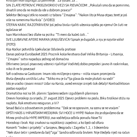
Kristijan moli suprugu za pomirenje: “Za ljubav, za …”
SIN ZLATE PETROVIĆ PROGOVORIO O VEZI SA PJEVAČICOM: „Pokušali smo da se pomirimo,
shvatili smo da ne može da ide u dobrom pravcu!“
Selektor Bećiragić otkrio novosti iz tabora “Zmajeva”: “Nakon što je Musa otpao, teret je još
više na ramenima Nurkića” (VIDEO)
STEFAN KARIĆ RAZOTKRIVEN! Još jedna bivša rijaliti učesnica oplela po njemu! On šuti ne
oglašava se!
Ivan Marinković bez dlake na jeziku: “Ti meni da kažeš ćuti…”
SVE LJUBAVNE AFERE MARKA JANJUŠEVIĆA! Spisak je dugačak, a nju je najviše volio!
(FOTO)
Kija Kockar potvrdila špekulacije: Oduševila pratioce
Danas počinje Eurobasket 2025: Praznik košarke otvara duel Velika Britanija – Litvanija,
“Zmajevi” sutra napadaju jednog od domaćina
Otkriveno: Janjuš pisao ovoj učesnici rijaliitija! Vodiitelj dobio prepiske i javno ih raskrinkao,
niko ih ne bi povezao!
Sofi o odnosu sa Gastozom: Imam isto mišljenje o njemu – ništa nisam promijenila
Bivša djevojka uništila Luku: “Toliko mu je šu*lja glava da može plutati na vodi!”
Isto je uradio i Jovani misici! Udar na Karića, usred emisije iznijeti šok detalji! Kontradiktoran
postao napolju!
Dramatična noć na bh. planini: Spašeno sedam izgubljenih planinara
Dnevni horoskop za srijedu, 27. avgust 2025: Djevici problemi na poslu, Biku troškovi stižu na
naplatu, Rak emotivno nesiguran, a Vi?
Senad Bašić o zdravstvenim problemima: “Dok se ne oporavim, na scenu se ne vraćam”
OPŠTI HAOS U HRVATSKIM MEDIJIMA: SVI HOĆE U HYPE! Nakon što je objavljeno da se
Minea pridružila HYPE IMPERIJI, ova voditeljica odbila ponudu Nove TV
Horoskop i brak: Koji znakovi su najskloniji zajednici, a ko bježi od oltara
Koncerti “Indexi i prijatelji” u Sarajevu, Beogradu i Zagrebu 1., 2,. i 3 decembra
“Nek stavi šešir i prestane da balj*zga” Sandra odbrusila bivšem: Nije štedjela riječi na račun