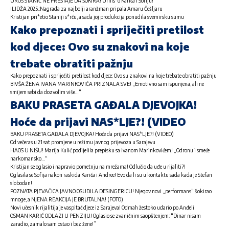
UROŠ STANIĆ NE PRESTAJE DA ŠOKIRA! Urnis*o Karića i Sofiju!
ILIDŽA 2025.:Nagrada za najbolji aranžman pripala Amaru Češljaru
Kristijan pri*etio Staniji s*rću, a sada joj produkcija ponudila svemirsku sumu
Kako prepoznati i spriječiti pretilost
kod djece: Ovo su znakovi na koje
trebate obratiti pažnju
Kako prepoznati i spriječiti pretilost kod djece: Ovo su znakovi na koje trebate obratiti pažnju
BIVŠA ŽENA IVANA MARINKOVIĆA PRIZNALA SVE! „Emotivno sam ispunjena, ali ne
smijem sebi da dozvolim više…“
BAKU PRASETA GAĐALA DJEVOJKA!
Hoće da prijavi NAS*LJE?! (VIDEO
BAKU PRASETA GAĐALA DJEVOJKA! Hoće da prijavi NAS*LJE?! (VIDEO)
Od večeras u 21 sat promjene u režimu javnog prijevoza u Sarajevu
HAOS U NIŠU! Marija Kulić podijelila prepisku sa Ivanom Marinkovićem! „Odronu i smeće
narkomansko…“
Kristijan se oglasio i napravio pometnju na mrežama! Odlučio da uđe u rijaliti?!
Oglasila se Sofija nakon raskida Karića i Andree! Evo da li su u kontaktu sada kada je Stefan
slobodan!
POZNATA PJEVAČICA JAVNO OSUDILA DESINGERICU! Njegov novi „performans“ šokirao
mnoge, a NJENA REAKCIJA JE BRUTALNA! (FOTO)
Novi učesnik rijalitija je vaspitač djece iz Sarajeva! Odmah žestoko udario po Anđeli
OSMAN KARIĆ ODLAZI U PENZIJU! Oglasio se zvaničnim saopštenjem: “Dinar nisam
zaradio, zamalo sam ostao i bez žene!”