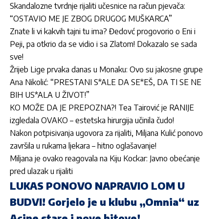
Skandalozne tvrdnje rijaliti učesnice na račun pjevača:
“OSTAVIO ME JE ZBOG DRUGOG MUŠKARCA”
Znate li vi kakvih tajni tu ima? Đedovć progovorio o Eni i
Peji, pa otkrio da se vidio i sa Zlatom! Dokazalo se sada
sve!
Žrijeb Lige prvaka danas u Monaku: Ovo su jakosne grupe
Ana Nikolić: “PRESTANI S*ALE DA SE*EŠ, DA TI SE NE
BIH US*ALA U ŽIVOT!”
KO MOŽE DA JE PREPOZNA?! Tea Tairović je RANIJE
izgledala OVAKO – estetska hirurgija učinila čudo!
Nakon potpisivanja ugovora za rijaliti, Miljana Kulić ponovo
završila u rukama ljekara – hitno oglašavanje!
Miljana je ovako reagovala na Kiju Kockar: Javno obećanje
pred ulazak u rijaliti
LUKAS PONOVO NAPRAVIO LOM U
BUDVI! Gorjelo je u klubu „Omnia“ uz
Acine stare i nove hitove!