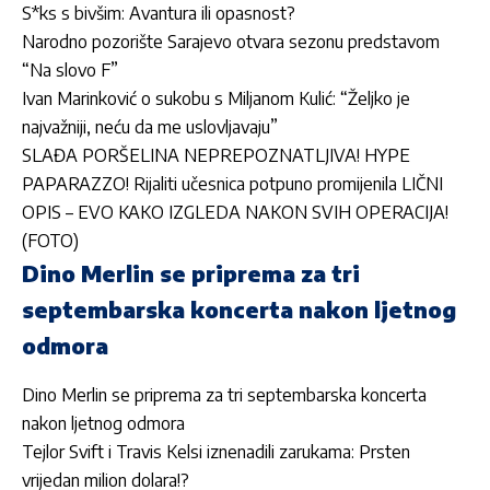
S*ks s bivšim: Avantura ili opasnost?
Narodno pozorište Sarajevo otvara sezonu predstavom
“Na slovo F”
Ivan Marinković o sukobu s Miljanom Kulić: “Željko je
najvažniji, neću da me uslovljavaju”
SLAĐA PORŠELINA NEPREPOZNATLJIVA! HYPE
PAPARAZZO! Rijaliti učesnica potpuno promijenila LIČNI
OPIS – EVO KAKO IZGLEDA NAKON SVIH OPERACIJA!
(FOTO)
Dino Merlin se priprema za tri
septembarska koncerta nakon ljetnog
odmora
Dino Merlin se priprema za tri septembarska koncerta
nakon ljetnog odmora
Tejlor Svift i Travis Kelsi iznenadili zarukama: Prsten
vrijedan milion dolara!?