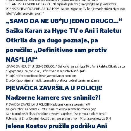
STEFANI PROGOVORILA O KARIĆU: Namjera da piše drugim djevojkama je katastrofa…
POZNATA PJEVAČICA PRELAZI NA HYPE! Nakon 10 godina TV karijere sada stiže u Hype-ovo
jato! “Vodim se svojim srcem”
„SAMO DA NE UB*JU JEDNO DRUGO…“
Saška Karan za Hype TV o Ani i Raletu:
Otkrila da ga dugo poznaje, pa
poručila: „Definitivno sam protiv
NAS*LJA!“
„SAMO DA NE UB*JU JEDNO DRUGO…“ Saška Karan za Hype TV o Ani i Raletu: Otkrila da ga
dugo poznaje, pa poručila: „Definitivno sam protiv NAS*LJA!“
Miraj Grbić se oprostio od Rovinja emotivnom porukom
Ena Čolić promijenila imidž: Iznenadila pratioce na društvenim mrežama
PJEVAČICA ZAVRŠILA U POLICIJI!
Nadzorne kamere sve snimile?!
PJEVAČICA ZAVRŠILA U POLICIJI! Nadzorne kamere sve snimile?!
Najgori izbori za doručak – četiri namirnice koje remete hormone i goje
Ivan Marinković i Slađa Poršelina uhvaćeni zajedno: „Ovo je moja buduća žena“
Potencijalni Zmaj Demirel Hodžić trenirao s prvim timom Milana, srce kuca za BiH
Jelena Kostov pružila podršku Ani