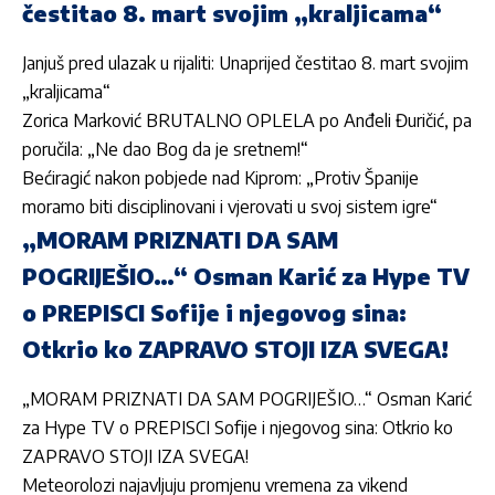
čestitao 8. mart svojim „kraljicama“
Janjuš pred ulazak u rijaliti: Unaprijed čestitao 8. mart svojim
„kraljicama“
Zorica Marković BRUTALNO OPLELA po Anđeli Đuričić, pa
poručila: „Ne dao Bog da je sretnem!“
Bećiragić nakon pobjede nad Kiprom: „Protiv Španije
moramo biti disciplinovani i vjerovati u svoj sistem igre“
„MORAM PRIZNATI DA SAM
POGRIJEŠIO…“ Osman Karić za Hype TV
o PREPISCI Sofije i njegovog sina:
Otkrio ko ZAPRAVO STOJI IZA SVEGA!
„MORAM PRIZNATI DA SAM POGRIJEŠIO…“ Os
man Karić
za Hype TV o PREPISCI Sofije i njegovog sina: Otkrio ko
ZAPRAVO STOJI IZA SVEGA!
Meteorolozi najavljuju promjenu vremena za vikend