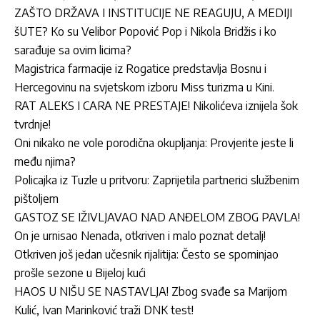
ZAŠTO DRŽAVA I INSTITUCIJE NE REAGUJU, A MEDIJI
šUTE? Ko su Velibor Popović Pop i Nikola Bridžis i ko
sarađuje sa ovim licima?
Magistrica farmacije iz Rogatice predstavlja Bosnu i
Hercegovinu na svjetskom izboru Miss turizma u Kini.
RAT ALEKS I CARA NE PRESTAJE! Nikolićeva iznijela šok
tvrdnje!
Oni nikako ne vole porodična okupljanja: Provjerite jeste li
među njima?
Policajka iz Tuzle u pritvoru: Zaprijetila partnerici službenim
pištoljem
GASTOZ SE IŽIVLJAVAO NAD ANĐELOM ZBOG PAVLA!
On je urnisao Nenada, otkriven i malo poznat detalj!
Otkriven još jedan učesnik rijalitija: Često se spominjao
prošle sezone u Bijeloj kući
HAOS U NIŠU SE NASTAVLJA! Zbog svađe sa Marijom
Kulić, Ivan Marinković traži DNK test!