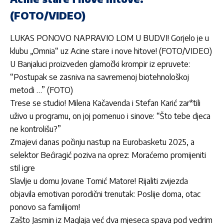
(FOTO/VIDEO)
LUKAS PONOVO NAPRAVIO LOM U BUDVI! Gorjelo je u
klubu „Omnia“ uz Acine stare i nove hitove! (FOTO/VIDEO)
U Banjaluci proizveden glamočki krompir iz epruvete:
“Postupak se zasniva na savremenoj biotehnološkoj
metodi …” (FOTO)
Trese se studio! Milena Kačavenda i Stefan Karić zar*tili
uživo u programu, on joj pomenuo i sinove: “Što tebe djeca
ne kontrolišu?”
Zmajevi danas počinju nastup na Eurobasketu 2025, a
selektor Bećiragić poziva na oprez: Moraćemo promijeniti
stil igre
Slavlje u domu Jovane Tomić Matore! Rijaliti zvijezda
objavila emotivan porodični trenutak: Poslije doma, otac
ponovo sa familijom!
Zašto Jasmin iz Maglaja već dva mjeseca spava pod vedrim