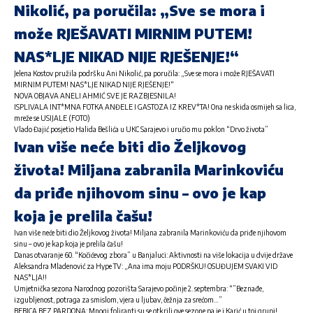
Nikolić, pa poručila: „Sve se mora i
može RJEŠAVATI MIRNIM PUTEM!
NAS*LJE NIKAD NIJE RJEŠENJE!“
Jelena Kostov pružila podršku Ani Nikolić, pa poručila: „Sve se mora i može RJEŠAVATI
MIRNIM PUTEM! NAS*LJE NIKAD NIJE RJEŠENJE!“
NOVA OBJAVA ANELI AHMIĆ SVE JE RAZBJESNILA!
ISPLIVALA INT*MNA FOTKA ANĐELE I GASTOZA IZ KREV*TA! Ona ne skida osmijeh sa lica,
mreže se USIJALE (FOTO)
Vlado Đajić posjetio Halida Bešlića u UKC Sarajevo i uručio mu poklon “Drvo života”
Ivan više neće biti dio Željkovog
života! Miljana zabranila Marinkoviću
da priđe njihovom sinu – ovo je kap
koja je prelila čašu!
Ivan više neće biti dio Željkovog života! Miljana zabranila Marinkoviću da priđe njihovom
sinu – ovo je kap koja je prelila čašu!
Danas otvaranje 60. “Kočićevog zbora” u Banjaluci: Aktivnosti na više lokacija u dvije države
Aleksandra Mladenović za Hype TV: „Ana ima moju PODRŠKU! OSUĐUJEM SVAKI VID
NAS*LJA!!
Umjetnička sezona Narodnog pozorišta Sarajevo počinje 2. septembra: “”Beznađe,
izgubljenost, potraga za smislom, vjera u ljubav, čežnja za srećom…”
BEBICA BEZ PARDONA: Mnogi foliranti su se otkrili ove sezone pa je i Karić u toj grupi!