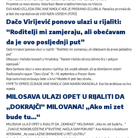
Pripreme za novu sezonu: Košarkaši Bosne vrijedno treniraju na Vlašiću
EVO KAKO IZGLEDA OTAC ANE NIKOLIĆ KOG JE PRERANO IZGUBILA: Pjevačica priznala da
je boli što nije doživio da VIDI NJEN USPJEH! (FOTO)
Dačo Virijević ponovo ulazi u rijaliti:
“Roditelji mi zamjeraju, ali obećavam
da je ovo posljednji put”
Dačo Virijević ponovo ulazi u rijaliti: “Roditelji mi zamjeraju, ali obećavam da je ovo posljednji
put”
Otkazan i Halidov koncert u Hrvatskoj: “Našem Halidu od srca želimo brz i potpun
oporavak”
Bora Santana ulazi u novu sezonu rijalitija: Još uvijek oženjen, ali sa slomljenim srcem!
Tradicionalni sajam “Dani šljive” 15. i 16. septembra u Prozor-Rami
Koje namirnice snižavaju šećer u krvi? Možete ih jesti bez straha…
HYPE TV ISPRED ZGRADE ANE NIKOLIĆ DAN NAKON SKANDALA: Evo šta se dešava na licu
mjesta
MILOSAVA ULAZI OPET U RIJALITI DA
„DOKRAJČI“ MILOVANA! „Ako mi zet
bude tu…“
MILOSAVA ULAZI OPET U RIJALITI DA „DOKRAJČI“ MILOVANA! „Ako mi zet bude tu…“
„ZVAO JE NISKOBUDŽETNE K*RVETINE, NAŠLA SAM PORUKE!“ Ana Nikolić o Raletovim
AFERAMA: „Ko zove LAŽNE ŠMINKERKE U PET UJUTRU“