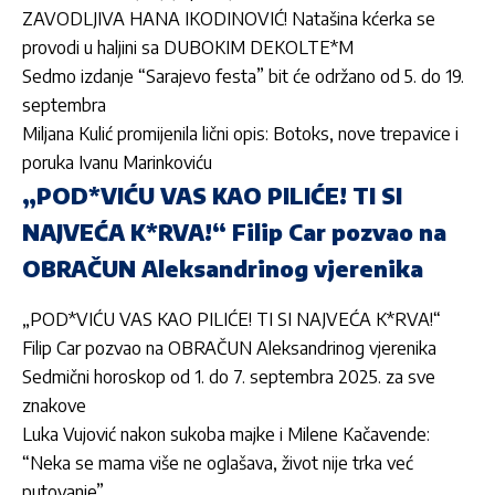
ZAVODLJIVA HANA IKODINOVIĆ! Natašina kćerka se
provodi u haljini sa DUBOKIM DEKOLTE*M
Sedmo izdanje “Sarajevo festa” bit će održano od 5. do 19.
septembra
Miljana Kulić promijenila lični opis: Botoks, nove trepavice i
poruka Ivanu Marinkoviću
„POD*VIĆU VAS KAO PILIĆE! TI SI
NAJVEĆA K*RVA!“ Filip Car pozvao na
OBRAČUN Aleksandrinog vjerenika
„POD*VIĆU VAS KAO PILIĆE! TI SI NAJVEĆA K*RVA!“
Filip Car pozvao na OBRAČUN Aleksandrinog vjerenika
Sedmični horoskop od 1. do 7. septembra 2025. za sve
znakove
Luka Vujović nakon sukoba majke i Milene Kačavende:
“Neka se mama više ne oglašava, život nije trka već
putovanje”