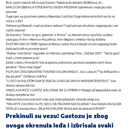
Bivši rijaliti učesnik otkrio svoj honorar: Trebalo je da dobijem 60.000 eura, ali …
KARLEUŠA OBJAVILA FOTOGRAFIJU SVOJIH PREDAKA! Spomenula i svoje poznato
prezime!
Duge cijevi na graničnom prelazu Bosanska Gradiška! Duge kolone putničkih vozila na
izlazu iz BiH
Poklonio joj Maserati, a sad joj otvara restoran?! Isplivalo sve o druženju njegovog oca i ove
rijaliti učesnice!
Na koncertu “Srcem za igru, pjesmom iz Mulića“ za rekonstrukciju igrališta za djecu
nastupaju Armin i Memnun Muzaferija, Amir Begović i orkestar Harisa Kaltaka
ŽIVOT BIH DAO ZA TEBE! Oglasio se Mensur nakon što je Interpol izručio njegovog brata!
Ajdarpašić otkrio privatne stvari!
“Bulevar Ivice Osima“ nagrađen na Festivalu sportskog filma „Zlatibor 2025“: “Kad je sport
život, a život postane priča”
Žalost u domu Ahmićevih! Sita se oglasila pretužnom porukom povodom smrti člana
porodice: “Rano moja lijepa!”
FILIP CAR IZNIO ŠOKANTNE TVRDNJE O ALEKS NIKOLIĆ „Aca Lukas je j**ao Aleksandru i
dao joj pare!“ Zakleo se u kćerku!
“U VEZI SA RALETOM SAM SE OSJEĆALA KAO DA SAM SA MARIJOM ŠERIFOVIĆ!” Ana
Nikolić iskreno otkrila!
ANĐELA ĐURIČIĆ I GASTOZ JAŠU KONJE NA ZLATIBORU! Pobjegli od beogradske vreve, ne
skidaju osmjehe sa lica!
Redovno konzumiranje ovih vrsta voća može poboljšati zdravlje vašeg srca
“MOLIM TE ZAUSTAVI AUTO, NEĆU DA POGINEM KAO SILVANA!“ Ana Nikolić otkrila ŠOK
DETALJE o kompozitoru „Bio je RAZVALJEN! Mislila sam da ćemo se SURVATI!“
Prekinuli su vezu! Gastozu je zbog
ovoga okrenula leđa i izbrisala svaki