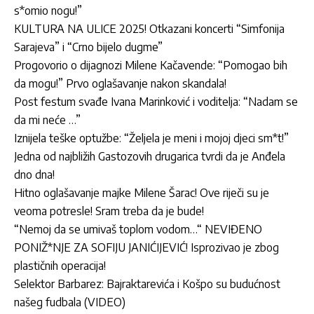
s*omio nogu!”
KULTURA NA ULICE 2025! Otkazani koncerti “Simfonija
Sarajeva” i “Crno bijelo dugme”
Progovorio o dijagnozi Milene Kačavende: “Pomogao bih
da mogu!” Prvo oglašavanje nakon skandala!
Post festum svađe Ivana Marinković i voditelja: “Nadam se
da mi neće …”
Iznijela teške optužbe: “Željela je meni i mojoj djeci sm*t!”
Jedna od najbližih Gastozovih drugarica tvrdi da je Anđela
dno dna!
Hitno oglašavanje majke Milene Šarac! Ove riječi su je
veoma potresle! Sram treba da je bude!
“Nemoj da se umivaš toplom vodom…“ NEVIĐENO
PONIŽ*NJE ZA SOFIJU JANIĆIJEVIĆ! Isprozivao je zbog
plastičnih operacija!
Selektor Barbarez: Bajraktarevića i Košpo su budućnost
našeg fudbala (VIDEO)