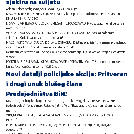
sjekiru na svijetu
Adnan Zolota podigao najveću kovanu sjekiru na svijetu
NISU MI BITNE PARE, NEGO LJUBAV! Ana Nikolić pobacala brdo novca! Euri završili na
DNU BAZENA! (VIDEO)
NISAM TE VRIJEĐAO! CIJELO VRIJEME SAM TE PODRŽAVAO! Prvo suočavanje Filipa Cara i
Anđele Đuričić!
VUKLA JE VOLAN DA POGINEMO, ŠU*IRALA ME U GLAVU! Rale o skandaloznim
detaljima: Kada je zaspala dao sam po gasu!
MAĆEHA STEFANA KARIĆA JE BILA U ZATVORU! Kristina se prisjetila vremena provedenog
u ćeliji: ”To je bio ho*or film, sve sam sa sebe ski*ula!”
Ne ulazim od septembra! Prvo oglašavanje pobjednice rijalitija nakon odustajanja od devete
sezone!
POŠIZILA JE, REKLA SAM JOJ DA MORA DA SE NOSI SA TIM! Goca Tržan o problemu kćerke
Lene: „Ako hoćeš da nekom uništiš život…“
Novi detalji policijske akcije: Pritvoren
i drugi unuk bivšeg člana
Predsjedništva BiH!
Novi detalji policijske akcije: Pritvoren i drugi unuk bivšeg člana Predsjedništva BiH!
Đedović pobje*nio na cimere! Užasno ljut na Peju: “Bezobrazluk, ja sve namještam zarad
rijalitija!”
VIDI, MONA LIZA MI JE PALA NA GLAVU! Rale otkrio: „MAKA*AMA me je U*OLA U
RUKU!”
Mileni Kačavendi prijeti tužba zbog izgovorenih riječi na televiziji! Zbog ovoga će
odgovarati?