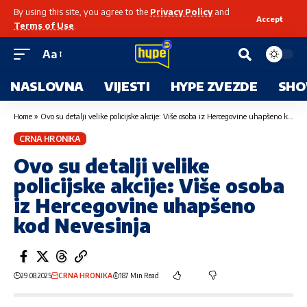
By using this site, you agree to the
Privacy Policy
and
Accept
Terms of Use
.
Aa
NASLOVNA
VIJESTI
HYPE ZVEZDE
SHO
Home
»
Ovo su detalji velike policijske akcije: Više osoba iz Hercegovine uhapšeno kod Nevesinja
CRNA HRONIKA
Ovo su detalji velike
policijske akcije: Više osoba
iz Hercegovine uhapšeno
kod Nevesinja
29.08.2025
CRNA HRONIKA
187 Min Read