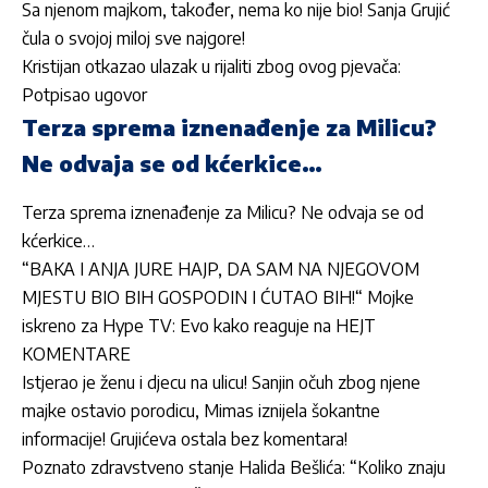
Sa njenom majkom, također, nema ko nije bio! Sanja Grujić
čula o svojoj miloj sve najgore!
Kristijan otkazao ulazak u rijaliti zbog ovog pjevača:
Potpisao ugovor
Terza sprema iznenađenje za Milicu?
Ne odvaja se od kćerkice…
Terza sprema iznenađenje za Milicu? Ne odvaja se od
kćerkice…
“BAKA I ANJA JURE HAJP, DA SAM NA NJEGOVOM
MJESTU BIO BIH GOSPODIN I ĆUTAO BIH!“ Mojke
iskreno za Hype TV: Evo kako reaguje na HEJT
KOMENTARE
Istjerao je ženu i djecu na ulicu! Sanjin očuh zbog njene
majke ostavio porodicu, Mimas iznijela šokantne
informacije! Grujićeva ostala bez komentara!
Poznato zdravstveno stanje Halida Bešlića: “Koliko znaju