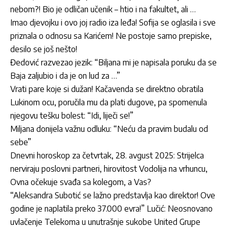
nebom?! Bio je odličan učenik – htio i na fakultet, ali …
Imao djevojku i ovo joj radio iza leđa! Sofija se oglasila i sve
priznala o odnosu sa Karićem! Ne postoje samo prepiske,
desilo se još nešto!
Đedović razvezao jezik: “Biljana mi je napisala poruku da se
Baja zaljubio i da je on lud za …”
Vrati pare koje si dužan! Kačavenda se direktno obratila
Lukinom ocu, poručila mu da plati dugove, pa spomenula
njegovu tešku bolest: “Idi, liječi se!”
Miljana donijela važnu odluku: “Neću da pravim budalu od
sebe”
Dnevni horoskop za četvrtak, 28. avgust 2025: Strijelca
nerviraju poslovni partneri, hirovitost Vodolija na vrhuncu,
Ovna očekuje svađa sa kolegom, a Vas?
“Aleksandra Subotić se lažno predstavlja kao direktor! Ove
godine je naplatila preko 37.000 evra!” Lučić: Neosnovano
uvlačenje Telekoma u unutrašnje sukobe United Grupe