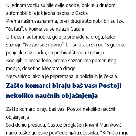
U jednom vozilu su bile dvije osobe, dok je u drugom
automobili bila još jedna osoba iz Gacka.
Prema našim saznanjima, prvi i drugi automobil bili su tzv.
“čistači”, u kojima su se nalazili Gačani.
U trećem automobilu, gdje je pronađena droga, kako
saznaju “Nezavisne novine”, bili su otac i sin od 15 godina,
porijeklom iz Gacka, sa prebivalištem u Trebinju.
Kod njih je pronađeno, prema saznanjima pomenutog
medija, desetine kilograma droge.
Nezvanično, akcija je pripremana, a policija ih je čekala.
Zašto komarci biraju baš vas: Postoji
nekoliko naučnih objašnjenja
Zašto komarci biraju baš vas: Postoji nekoliko naučnih
objašnjenja
Sud donio presudu, Gastoz proglašen krivim! Marinković
nanio teške tjelesne pov*ede rijaliti učesniku: “Kr*nički mi je