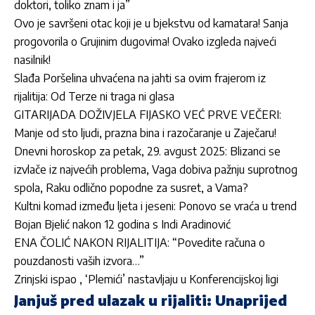
doktori, toliko znam i ja”
Ovo je savršeni otac koji je u bjekstvu od kamatara! Sanja
progovorila o Grujinim dugovima! Ovako izgleda najveći
nasilnik!
Slađa Poršelina uhvaćena na jahti sa ovim frajerom iz
rijalitija: Od Terze ni traga ni glasa
GITARIJADA DOŽIVJELA FIJASKO VEĆ PRVE VEČERI:
Manje od sto ljudi, prazna bina i razočaranje u Zaječaru!
Dnevni horoskop za petak, 29. avgust 2025: Blizanci se
izvlače iz najvećih problema, Vaga dobiva pažnju suprotnog
spola, Raku odlično popodne za susret, a Vama?
Kultni komad između ljeta i jeseni: Ponovo se vraća u trend
Bojan Bjelić nakon 12 godina s Indi Aradinović
ENA ČOLIĆ NAKON RIJALITIJA: “Povedite računa o
pouzdanosti vaših izvora…”
Zrinjski ispao , ‘Plemići’ nastavljaju u Konferencijskoj ligi
Janjuš pred ulazak u rijaliti: Unaprijed