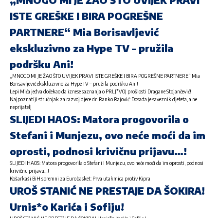
ISTE GREŠKE I BIRA POGREŠNE
PARTNERE“ Mia Borisavljević
ekskluzivno za Hype TV – pružila
podršku Ani!
„MNOGO MI JE ŽAO ŠTO UVIJEK PRAVI ISTE GREŠKE I BIRA POGREŠNE PARTNERE“ Mia
Borisavljević ekskluzivno za Hype TV – pružila podršku Ani!
Lepi Mića jedva dočekao da iznese saznanja o PRLJ*VOJ prošlosti Dragane Stojančević!
Najpoznatiji stručnjak za razvoj djece dr. Ranko Rajović: Dosada je saveznik djeteta, a ne
neprijatelj
SLIJEDI HAOS: Matora progovorila o
Stefani i Munjezu, ovo neće moći da im
oprosti, podnosi krivičnu prijavu…!
SLIJEDI HAOS: Matora progovorila o Stefani i Munjezu, ovo neće moći da im oprosti, podnosi
krivičnu prijavu…!
Košarkaši BiH spremni za Eurobasket: Prva utakmica protiv Kipra
UROŠ STANIĆ NE PRESTAJE DA ŠOKIRA!
Urnis*o Karića i Sofiju!