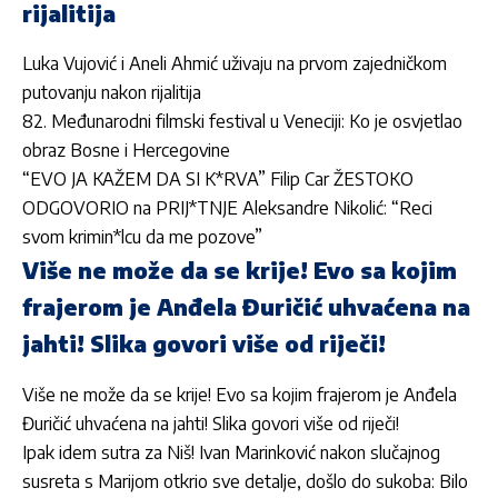
rijalitija
Luka Vujović i Aneli Ahmić uživaju na prvom zajedničkom
putovanju nakon rijalitija
82. Međunarodni filmski festival u Veneciji: Ko je osvjetlao
obraz Bosne i Hercegovine
“EVO JA KAŽEM DA SI K*RVA” Filip Car ŽESTOKO
ODGOVORIO na PRIJ*TNJE Aleksandre Nikolić: “Reci
svom krimin*lcu da me pozove”
Više ne može da se krije! Evo sa kojim
frajerom je Anđela Đuričić uhvaćena na
jahti! Slika govori više od riječi!
Više ne može da se krije! Evo sa kojim frajerom je Anđela
Đuričić uhvaćena na jahti! Slika govori više od riječi!
Ipak idem sutra za Niš! Ivan Marinković nakon slučajnog
susreta s Marijom otkrio sve detalje, došlo do sukoba: Bilo