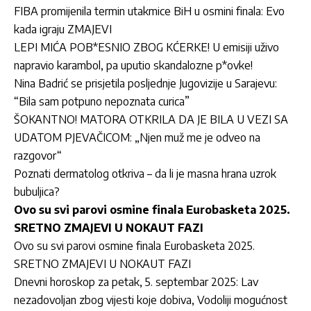
FIBA promijenila termin utakmice BiH u osmini finala: Evo
kada igraju ZMAJEVI
LEPI MIĆA POB*ESNIO ZBOG KĆERKE! U emisiji uživo
napravio karambol, pa uputio skandalozne p*ovke!
Nina Badrić se prisjetila posljednje Jugovizije u Sarajevu:
“Bila sam potpuno nepoznata curica”
ŠOKANTNO! MATORA OTKRILA DA JE BILA U VEZI SA
UDATOM PJEVAČICOM: „Njen muž me je odveo na
razgovor“
Poznati dermatolog otkriva – da li je masna hrana uzrok
bubuljica?
Ovo su svi parovi osmine finala Eurobasketa 2025.
SRETNO ZMAJEVI U NOKAUT FAZI
Ovo su svi parovi osmine finala Eurobasketa 2025.
SRETNO ZMAJEVI U NOKAUT FAZI
Dnevni horoskop za petak, 5. septembar 2025: Lav
nezadovoljan zbog vijesti koje dobiva, Vodoliji mogućnost