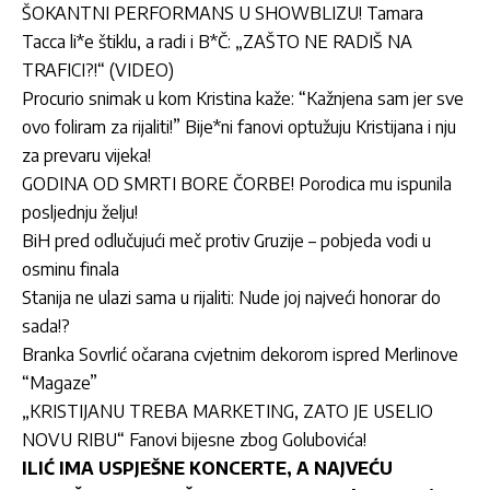
ŠOKANTNI PERFORMANS U SHOWBLIZU! Tamara
Tacca li*e štiklu, a radi i B*Č: „ZAŠTO NE RADIŠ NA
TRAFICI?!“ (VIDEO)
Procurio snimak u kom Kristina kaže: “Kažnjena sam jer sve
ovo foliram za rijaliti!” Bije*ni fanovi optužuju Kristijana i nju
za prevaru vijeka!
GODINA OD SMRTI BORE ČORBE! Porodica mu ispunila
posljednju želju!
BiH pred odlučujući meč protiv Gruzije – pobjeda vodi u
osminu finala
Stanija ne ulazi sama u rijaliti: Nude joj najveći honorar do
sada!?
Branka Sovrlić očarana cvjetnim dekorom ispred Merlinove
“Magaze”
„KRISTIJANU TREBA MARKETING, ZATO JE USELIO
NOVU RIBU“ Fanovi bijesne zbog Golubovića!
ILIĆ IMA USPJEŠNE KONCERTE, A NAJVEĆU