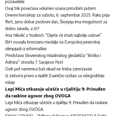
pozavidele
Ovaj trik povećava volumen usana prirodnim putem
Dnevni horoskop za subotu, 6. septembar 2025: Raku prija
flert, Jarcu dobar poslovni dan, Škorpija ima mogućnost za
dobru zaradu, a Vi?
Ana Nikolić o trudnoći: “Dijete će imati najbolje uslove”
BiH osvojila bronzanu medalju na Evropskoj juniorskoj
olimpijadi iz informatike
Predstava Slovenskog mladinskog gledališča “Boško i
Admira” otvorila 7. Sarajevo Fest
Ovih pet namirnica baš nikad ne treba zamrzavati
Iz zatvora pravo u rijaliti! Zvanično izašao sa višegodišnje
robije
Lepi Mića otkazuje učešće u rijalitiju 9: Prinuđen
da raskine ugovor zbog OVOGA
Lepi Mića otkazuje učešće u rijalitiju 9: Prinuđen da raskine
ugovor zbog OVOGA