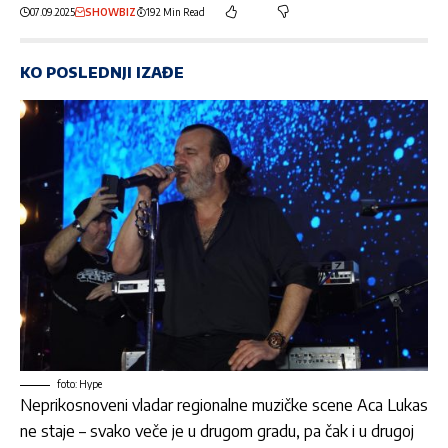
07.09.2025
SHOWBIZ
192 Min Read
KO POSLEDNJI IZAĐE
foto: Hype
Neprikosnoveni vladar regionalne muzičke scene Aca Lukas
ne staje – svako veče je u drugom gradu, pa čak i u drugoj