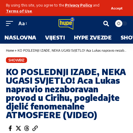
By using this site, you agree to the
Privacy Policy
and
Accept
Terms of Use
.
Aa
NASLOVNA
VIJESTI
HYPE ZVEZDE
SHO
Home
»
KO POSLEDNJI IZAĐE, NEKA UGASI SVJETLO! Aca Lukas napravio nezaboravan provod u Cirihu, pogledajte djelić fenomenalne ATMOSFERE (VIDEO)
SHOWBIZ
KO POSLEDNJI IZAĐE, NEKA
UGASI SVJETLO! Aca Lukas
napravio nezaboravan
provod u Cirihu, pogledajte
djelić fenomenalne
ATMOSFERE (VIDEO)