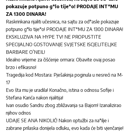
pokazuje potpuno g*lo tije*o! PRODAJE INT*MU
ZA 1300 DINARA!
Raskrinkana rijaliti učesnica, na sajtu za od*asle pokazuje
potpuno g*lo tije*o! PRODAJE INT*MU ZA 1300 DINARA!
EKSKLUZIVA NA HYPE TV! NE PROPUSTITE
SPECIJALNO GOSTOVANJE SVJETSKE ISCJELITELJKE
BARBARE O’NEIL!
Idealno vrijeme za čišćenje ormara: Obavite ovaj posao
brzo i efikasno!
Tragedija kod Mostara: Pješakinja poginula u nesreći na M-
17
Evo šta mu je uradila! Konačno, istina o odnosu Sofije i
Stefana Karića nakon rijalitija!
Ivan osudio Sandru zbog zbližavanja sa Bajom! Izanalizirao
njihov odnos
UDAJE SE ANA NIKOLIĆ! Nakon optužbi za na*ilje i
zabrane prilaska donijela odluku, evo kada će biti vjenčanje!