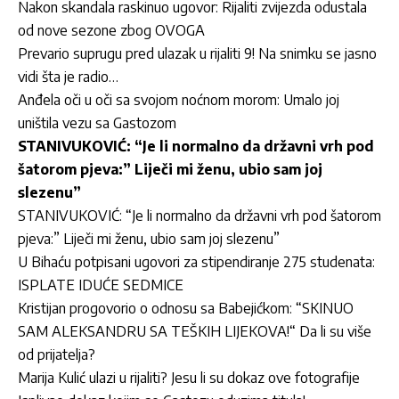
Nakon skandala raskinuo ugovor: Rijaliti zvijezda odustala
od nove sezone zbog OVOGA
Prevario suprugu pred ulazak u rijaliti 9! Na snimku se jasno
vidi šta je radio…
Anđela oči u oči sa svojom noćnom morom: Umalo joj
uništila vezu sa Gastozom
STANIVUKOVIĆ: “Je li normalno da državni vrh pod
šatorom pjeva:” Liječi mi ženu, ubio sam joj
slezenu”
STANIVUKOVIĆ: “Je li normalno da državni vrh pod šatorom
pjeva:” Liječi mi ženu, ubio sam joj slezenu”
U Bihaću potpisani ugovori za stipendiranje 275 studenata:
ISPLATE IDUĆE SEDMICE
Kristijan progovorio o odnosu sa Babejićkom: “SKINUO
SAM ALEKSANDRU SA TEŠKIH LIJEKOVA!“ Da li su više
od prijatelja?
Marija Kulić ulazi u rijaliti? Jesu li su dokaz ove fotografije