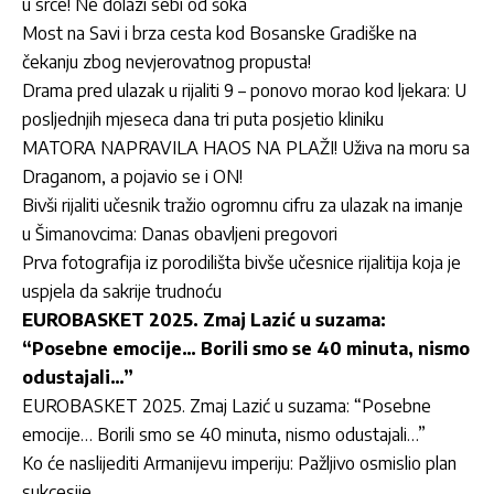
u srce! Ne dolazi sebi od šoka
Most na Savi i brza cesta kod Bosanske Gradiške na
čekanju zbog nevjerovatnog propusta!
Drama pred ulazak u rijaliti 9 – ponovo morao kod ljekara: U
posljednjih mjeseca dana tri puta posjetio kliniku
MATORA NAPRAVILA HAOS NA PLAŽI! Uživa na moru sa
Draganom, a pojavio se i ON!
Bivši rijaliti učesnik tražio ogromnu cifru za ulazak na imanje
u Šimanovcima: Danas obavljeni pregovori
Prva fotografija iz porodilišta bivše učesnice rijalitija koja je
uspjela da sakrije trudnoću
EUROBASKET 2025. Zmaj Lazić u suzama:
“Posebne emocije… Borili smo se 40 minuta, nismo
odustajali…”
EUROBASKET 2025. Zmaj Lazić u suzama: “Posebne
emocije… Borili smo se 40 minuta, nismo odustajali…”
Ko će naslijediti Armanijevu imperiju: Pažljivo osmislio plan
sukcesije