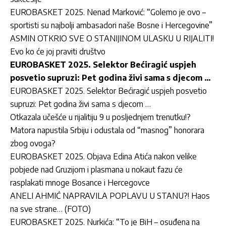
EUROBASKET 2025. Nenad Marković: “Golemo je ovo –
sportisti su najbolji ambasadori naše Bosne i Hercegovine”
ASMIN OTKRIO SVE O STANIJINOM ULASKU U RIJALITI!
Evo ko će joj praviti društvo
EUROBASKET 2025. Selektor Bećiragić uspjeh
posvetio supruzi: Pet godina živi sama s djecom …
EUROBASKET 2025. Selektor Bećiragić uspjeh posvetio
supruzi: Pet godina živi sama s djecom …
Otkazala učešće u rijalitiju 9 u posljednjem trenutku!?
Matora napustila Srbiju i odustala od “masnog” honorara
zbog ovoga?
EUROBASKET 2025. Objava Edina Atića nakon velike
pobjede nad Gruzijom i plasmana u nokaut fazu će
rasplakati mnoge Bosance i Hercegovce
ANELI AHMIĆ NAPRAVILA POPLAVU U STANU?! Haos
na sve strane… (FOTO)
EUROBASKET 2025. Nurkića: “To je BiH – osuđena na