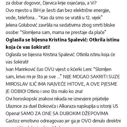
za dobar dogovor, Djevica krije osjećanja, a Vi?
Ovo mjesto u BiH je šesti dan bez električne energije,
vode, telefona… “Kao da smo se vratili u 12. vijek”
Jelena Golubović završila na sedativima zbog smrti bliske
osobe: “Slomljena sam, mama ne prestaje da plače”
Oglasila se bijesna Kristina Spalević: Otkrila istinu
koja će vas šokirati!
Oglasila se bijesna Kristina Spalević: Otkrila istinu koja će
vas šokirati!
Ivan Marinković čuo OVU vijest o kćerki Leni: “Slomljen
sam, krivo mi je što je sve …” NIJE MOGAO SAKRITI SUZE
MIROSLAV ILIĆ IMA NAJVEĆE HITOVE, A OVE PJESME
JE ODBIO! Otkrio i ono što malo ko zna!
Ovi horoskopski znakovi nikada ne iznevjere prijatelje
Ulaznice za duel Đokovića i Alkaraza najskuplja u istoriji US
Opena! SAMO ZA ONE SA DUBOKIM DŽEPOVIMA
Gastoz emotivno odreagovao jer ga je OVO dirnulo direktni