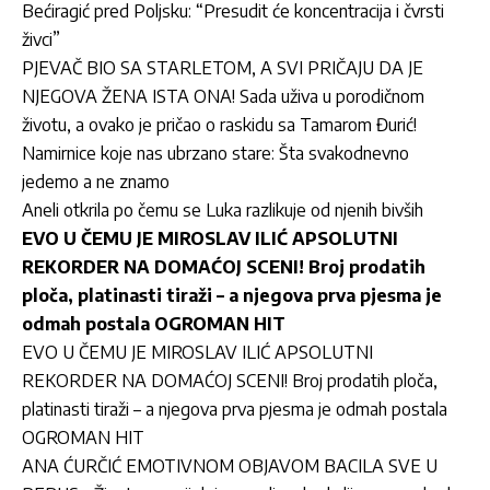
Bećiragić pred Poljsku: “Presudit će koncentracija i čvrsti
živci”
PJEVAČ BIO SA STARLETOM, A SVI PRIČAJU DA JE
NJEGOVA ŽENA ISTA ONA! Sada uživa u porodičnom
životu, a ovako je pričao o raskidu sa Tamarom Đurić!
Namirnice koje nas ubrzano stare: Šta svakodnevno
jedemo a ne znamo
Aneli otkrila po čemu se Luka razlikuje od njenih bivših
EVO U ČEMU JE MIROSLAV ILIĆ APSOLUTNI
REKORDER NA DOMAĆOJ SCENI! Broj prodatih
ploča, platinasti tiraži – a njegova prva pjesma je
odmah postala OGROMAN HIT
EVO U ČEMU JE MIROSLAV ILIĆ APSOLUTNI
REKORDER NA DOMAĆOJ SCENI! Broj prodatih ploča,
platinasti tiraži – a njegova prva pjesma je odmah postala
OGROMAN HIT
ANA ĆURČIĆ EMOTIVNOM OBJAVOM BACILA SVE U