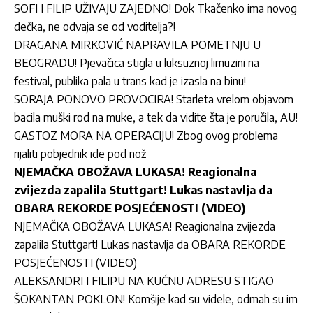
SOFI I FILIP UŽIVAJU ZAJEDNO! Dok Tkačenko ima novog
dečka, ne odvaja se od voditelja?!
DRAGANA MIRKOVIĆ NAPRAVILA POMETNJU U
BEOGRADU! Pjevačica stigla u luksuznoj limuzini na
festival, publika pala u trans kad je izasla na binu!
SORAJA PONOVO PROVOCIRA! Starleta vrelom objavom
bacila muški rod na muke, a tek da vidite šta je poručila, AU!
GASTOZ MORA NA OPERACIJU! Zbog ovog problema
rijaliti pobjednik ide pod nož
NJEMAČKA OBOŽAVA LUKASA! Reagionalna
zvijezda zapalila Stuttgart! Lukas nastavlja da
OBARA REKORDE POSJEĆENOSTI (VIDEO)
NJEMAČKA OBOŽAVA LUKASA! Reagionalna zvijezda
zapalila Stuttgart! Lukas nastavlja da OBARA REKORDE
POSJEĆENOSTI (VIDEO)
ALEKSANDRI I FILIPU NA KUĆNU ADRESU STIGAO
ŠOKANTAN POKLON! Komšije kad su videle, odmah su im