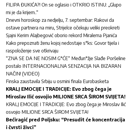
FILIPA ĐUKIĆA?! On se oglasio i OTKRIO ISTINU: „Glupo
mi je da krijem..“
Dnevni horoskop za nedjelju, 7. septembar: Rakovi da
ostave partnera na miru, Strijelce očekuju veliki preokreti
Sjajni Kerim Alajbegović oborio rekord Miralema Pjanića
Kako prepoznati ženu kojoj nedostaje s*ks: Govor tijela i
raspoloženje sve otkrivaju
“ZNA SE DA NE NOSIM G*ĆE“ Međun*žje Slađe Poršeline
postalo INTERNACIONALNA SENZACIJA NA BIZARAN
NAČIN! (VIDEO)
Finska zaustavila Srbiju u osmini finala Eurobasketa
KRALJ EMOCIJE I TRADICIJE: Evo zbog čega je
Miroslav Ilić osvojio MILIONE SRCA ŠIROM SVIJETA!
KRALJ EMOCIJE I TRADICIJE: Evo zbog čega je Miroslav Ilić
osvojio MILIONE SRCA ŠIROM SVIJETA!
Bećiragić pred Poljsku: “Presudit će koncentracija
i čvrsti živci”