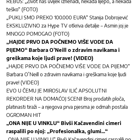
REBUS: „Život nas uvijek iznenadi, nekada lijepo, a nekada
teško“ (FOTO)
„PUKLI SMO PREKO 100.000 EURA“ Stanija Dobrojević
EKSKLUZIVNO za Hype TV otkriva detalje – Asmin joj je
MNOGO POMOGAO (FOTO)
„HAJDE PRVO DA POČNEMO VIŠE VODE DA
PIJEMO“ Barbara O’Neill o zdravim navikama i
greškama koje ljudi prave! (VIDEO)
„HAJDE PRVO DA POČNEMO VIŠE VODE DA PIJEMO“
Barbara O’Neill o zdravim navikama i greškama koje ljudi
prave! (VIDEO)
EVO U ČEMU JE MIROSLAV ILIĆ APSOLUTNI
REKORDER NA DOMAĆOJ SCENI! Broj prodatih ploča,
platinasti tiraži – a njegova prva pjesma je odmah postala
OGROMAN HIT
„ONA NIJE U VINKLU“ Bivši Kačavendini cimeri
raspalili po njoj: „Profesionalka, glumi…“
„ONA NIJE U VINKLU“ Bivši Kačavendini cimeri raspalili po