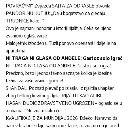
POVRAĆ*M!“ Zvijezda SAJTA ZA ODRASLE otvorila
PANDORINU KUTIJU: „Daju bogatstvo da gledaju
TRUDNICE kako…“
Ovo je najmanji honorar u istoriji rijalitija! Čeka se njeno
zvanično oglašavanje
Maloljetnik izboden u Tuzli ponovo operisan! I dalje je na
aparatima
NI TRAGA NI GLASA OD ANĐELE: Gastoz solo igrač
NI TRAGA NI GLASA OD ANĐELE: Gastoz solo igrač
Precizno, brzo i jednostavno saznajte kolika je idealna
težina za vašu visinu i godine!
SKANDAL! Poznati pjevač po izlasku iz rijalitija uhapšen
zbog teškog krivičnog djela! RIJALITI KAO ALIBI
HASAN DUDIĆ ZDRAVSTVENO UGROŽEN – oglasio se u
mukama: “Ne znam kako ću …“
KVALIFIKACIJE ZA MUNDIJAL 2026. Džeko: Naravno da
nam vrh tabele daje samopouzdanje, ali znamo da je pred