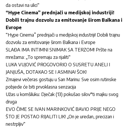
da ostavi na ulici“
“Hype Cinema” prednjači u medijskoj industriji!
Dobili trajnu dozvolu za emitovanje širom Balkana i
Evrope
“Hype Cinema” prednjači u medijskoj industriji! Dobili trajnu
dozvolu za emitovanje širom Balkana i Evrope
SLAĐA IMA INTIMNI SNIMAK SA TERZOM! Pršte na
mrežama: „To spremaju za rijaliti“
LUKA VUJOVIĆ PROGOVORIO O SUSRETU ANELI I
JANJUŠA, DOTAKAO SE I ASMINA! ŠOK!
Zmajevi večeras gostuju u San Marinu: Sve osim rutinske
pobjede će biti prvoklasna senzacija
Užas u komšiluku: Dječak (13) pokušao silov*ti majku svog
druga
EVO ČIME SE IVAN MARINKOVIĆ BAVIO PRIJE NEGO
ŠTO JE POSTAO RIJALITI LIK! „On je uredan, precizan i
nestrpljiv“