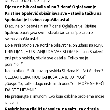
klupska koncerta u Sarajevu
Djecu ne bih ostavila ni na 7 dana! Oglašavanje
Kristine Spalević objašnjava sve – stavila tačku na
špekulacije i svima zapušila usta!
Djecu ne bih ostavila ni na 7 dana! Oglašavanje Kristine
Spalević objašnjava sve – stavila tačku na špekulacije i
svima zapušila usta!
Đole Kralj otkrio sve Kordine prljavštine, on udario na Runju
KRISTIJAN JE U STANJU DA VAS SLOMI! Kristina Spalević
prvi put o raskidu, otkrila sve detalje: Toliko me je
poni¨*io…”
Kadra otkrio: Sofija razlog raskida Stefana Karića i Andree?
GLEDATELJKA MOLI JANJUŠA DA JE „OT*UŠI“!
„Gospođo, koliko dugo niste imali odno*e – MOŽE SE REĆI
DA STE NEV*NI!“
Ne pretjerujte s limunom: Evo koje ozbiljne probleme može
izazvati
Raskrinkana rijaliti učesnica, na sajtu za od*asle