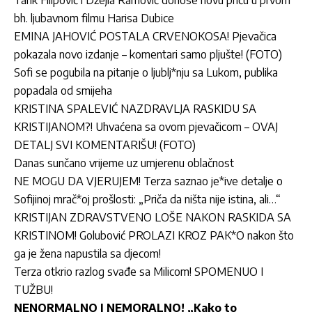
Tarik Filipović i Džejla Ramović donose novu priču u prvom
bh. ljubavnom filmu Harisa Dubice
EMINA JAHOVIĆ POSTALA CRVENOKOSA! Pjevačica
pokazala novo izdanje – komentari samo pljušte! (FOTO)
Sofi se pogubila na pitanje o ljublj*nju sa Lukom, publika
popadala od smijeha
KRISTINA SPALEVIĆ NAZDRAVLJA RASKIDU SA
KRISTIJANOM?! Uhvaćena sa ovom pjevačicom – OVAJ
DETALJ SVI KOMENTARIŠU! (FOTO)
Danas sunčano vrijeme uz umjerenu oblačnost
NE MOGU DA VJERUJEM! Terza saznao je*ive detalje o
Sofijinoj mrač*oj prošlosti: „Priča da ništa nije istina, ali…“
KRISTIJAN ZDRAVSTVENO LOŠE NAKON RASKIDA SA
KRISTINOM! Golubović PROLAZI KROZ PAK*O nakon što
ga je žena napustila sa djecom!
Terza otkrio razlog svađe sa Milicom! SPOMENUO I
TUŽBU!
NENORMALNO I NEMORALNO! „Kako to