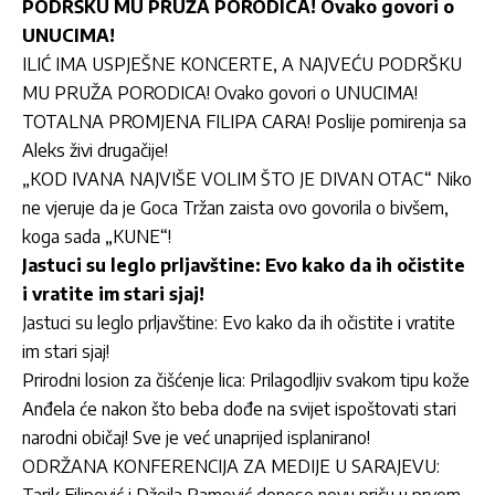
PODRŠKU MU PRUŽA PORODICA! Ovako govori o
UNUCIMA!
ILIĆ IMA USPJEŠNE KONCERTE, A NAJVEĆU PODRŠKU
MU PRUŽA PORODICA! Ovako govori o UNUCIMA!
TOTALNA PROMJENA FILIPA CARA! Poslije pomirenja sa
Aleks živi drugačije!
„KOD IVANA NAJVIŠE VOLIM ŠTO JE DIVAN OTAC“ Niko
ne vjeruje da je Goca Tržan zaista ovo govorila o bivšem,
koga sada „KUNE“!
Jastuci su leglo prljavštine: Evo kako da ih očistite
i vratite im stari sjaj!
Jastuci su leglo prljavštine: Evo kako da ih očistite i vratite
im stari sjaj!
Prirodni losion za čišćenje lica: Prilagodljiv svakom tipu kože
Anđela će nakon što beba dođe na svijet ispoštovati stari
narodni običaj! Sve je već unaprijed isplanirano!
ODRŽANA KONFERENCIJA ZA MEDIJE U SARAJEVU: