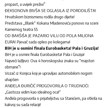
propast, a uvijek preživi”
ĐEKSONOVA BIVŠA SE OGLASILA IZ PORODILIŠTA!
Hrvatskom biznismenu rodila drugo dijete!
Predstava „Blank“ Kokana Mladenovića ponovo na sceni
Kamernog teatra 55
OD BAKŠIŠA JE PAZARIO VILU OD POLA MILIONA
EURA! Pjevač sada opleo po kolegama!
BiH je u osmini finala Eurobasketa! Pala i Gruzija!
BiH je u osmini finala Eurobasketa! Pala i Gruzija!
Najveći lažljivci: Ova 4 horoskopska znaka su “majstori
obmane”!
Vozač iz Konjica koji je upravljao automobilom nogom
uhapšen
ANĐELA ĐURIČIĆ PROGOVORILA O TRUDNOĆI:
„Gastoza vidim kao idealnog oca!“
Anđela progovorila o prijateljstvu sa Stanićem, pa otkrila na
kakvoj su sada relaciji!