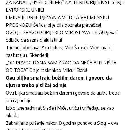
ZA KANAL „HYPE CINEMA“ NA TERITORIJI BIVŠE SFRJ I
EVROPSKE UNIJE!
EMINA JE PRIJE PJEVANJA VODILA VREMENSKU
PROGNOZU! Šefica joj je bila poznata pjevačica!
OVO JE PRAVO PORIJEKLO MIROSLAVA ILIĆA! Pjevač
odlučio da sazna cijelu istinu!
Trio koji obećava: Aca Lukas, Mira Škorić i Miroslav Ilić
nastupaju u Skenderiji
„OD PRVOG DANA SAM ZNAO DA NEĆE BITI NIŠTA
OD TOGA“ On je raskrinkao Milicu i Boru!
Ovu biljku smatraju božijim darom i govore da
ujutru treba piti čaj od nje
Ovu biljku smatraju božijim darom i govore da ujutru treba
piti čaj od nje
Izbio iznenadni rat Slađe i Miće, urliču i vri*eđaju se kao
nikada
Zabranjeno pušenje nakon 8 godina ponovo u Slogi – dva