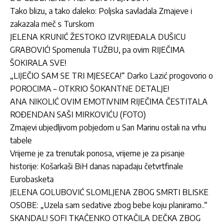
Tako blizu, a tako daleko: Poljska savladala Zmajeve i
zakazala meč s Turskom
JELENA KRUNIĆ ŽESTOKO IZVRIJEĐALA DUŠICU
GRABOVIĆ! Spomenula TUŽBU, pa ovim RIJEČIMA
ŠOKIRALA SVE!
„LIJEČIO SAM SE TRI MJESECA!“ Darko Lazić progovorio o
POROCIMA – OTKRIO ŠOKANTNE DETALJE!
ANA NIKOLIĆ OVIM EMOTIVNIM RIJEČIMA ČESTITALA
ROĐENDAN SAŠI MIRKOVIĆU (FOTO)
Zmajevi ubjedljivom pobjedom u San Marinu ostali na vrhu
tabele
Vrijeme je za trenutak ponosa, vrijeme je za pisanje
historije: Košarkaši BiH danas napadaju četvrtfinale
Eurobasketa
JELENA GOLUBOVIĆ SLOMLJENA ZBOG SMRTI BLISKE
OSOBE: „Uzela sam sedative zbog bebe koju planiramo..“
SKANDAL! SOFI TKAČENKO OTKAČILA DEČKA ZBOG