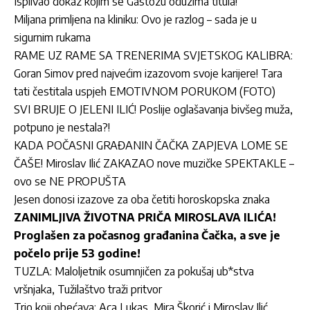
Isplivao dokaz kojim se Gastozu oduzima titula!
Miljana primljena na kliniku: Ovo je razlog – sada je u
sigurnim rukama
RAME UZ RAME SA TRENERIMA SVJETSKOG KALIBRA:
Goran Simov pred najvećim izazovom svoje karijere! Tara
tati čestitala uspjeh EMOTIVNOM PORUKOM (FOTO)
SVI BRUJE O JELENI ILIĆ! Poslije oglašavanja bivšeg muža,
potpuno je nestala?!
KADA POČASNI GRAĐANIN ČAČKA ZAPJEVA LOME SE
ČAŠE! Miroslav Ilić ZAKAZAO nove muzičke SPEKTAKLE –
ovo se NE PROPUŠTA
Jesen donosi izazove za oba četiti horoskopska znaka
ZANIMLJIVA ŽIVOTNA PRIČA MIROSLAVA ILIĆA!
Proglašen za počasnog građanina Čačka, a sve je
počelo prije 53 godine!
TUZLA: Maloljetnik osumnjičen za pokušaj ub*stva
vršnjaka, Tužilaštvo traži pritvor
Trio koji obećava: Aca Lukas, Mira Škorić i Miroslav Ilić