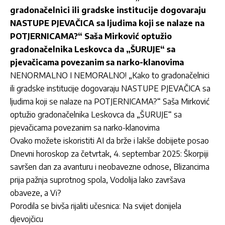
gradonačelnici ili gradske institucije dogovaraju
NASTUPE PJEVAČICA sa ljudima koji se nalaze na
POTJERNICAMA?“ Saša Mirković optužio
gradonačelnika Leskovca da „ŠURUJE“ sa
pjevačicama povezanim sa narko-klanovima
NENORMALNO I NEMORALNO! „Kako to gradonačelnici
ili gradske institucije dogovaraju NASTUPE PJEVAČICA sa
ljudima koji se nalaze na POTJERNICAMA?“ Saša Mirković
optužio gradonačelnika Leskovca da „ŠURUJE“ sa
pjevačicama povezanim sa narko-klanovima
Ovako možete iskoristiti AI da brže i lakše dobijete posao
Dnevni horoskop za četvrtak, 4. septembar 2025: Škorpiji
savršen dan za avanturu i neobavezne odnose, Blizancima
prija pažnja suprotnog spola, Vodolija lako završava
obaveze, a Vi?
Porodila se bivša rijaliti učesnica: Na svijet donijela
djevojčicu