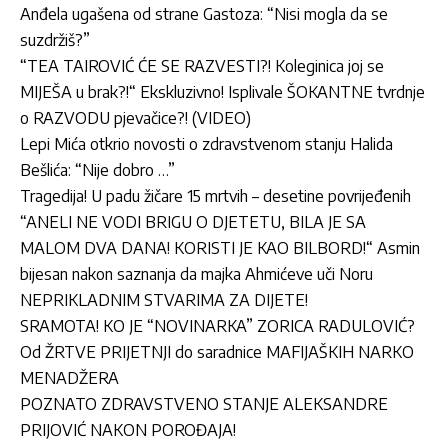
Anđela ugašena od strane Gastoza: “Nisi mogla da se
suzdržiš?”
“TEA TAIROVIĆ ĆE SE RAZVESTI?! Koleginica joj se
MIJEŠA u brak?!“ Ekskluzivno! Isplivale ŠOKANTNE tvrdnje
o RAZVODU pjevačice?! (VIDEO)
Lepi Mića otkrio novosti o zdravstvenom stanju Halida
Bešlića: “Nije dobro …”
Tragedija! U padu žičare 15 mrtvih – desetine povrijeđenih
“ANELI NE VODI BRIGU O DJETETU, BILA JE SA
MALOM DVA DANA! KORISTI JE KAO BILBORD!“ Asmin
bijesan nakon saznanja da majka Ahmićeve uči Noru
NEPRIKLADNIM STVARIMA ZA DIJETE!
SRAMOTA! KO JE “NOVINARKA” ZORICA RADULOVIĆ?
Od ŽRTVE PRIJETNJI do saradnice MAFIJAŠKIH NARKO
MENADŽERA
POZNATO ZDRAVSTVENO STANJE ALEKSANDRE
PRIJOVIĆ NAKON POROĐAJA!