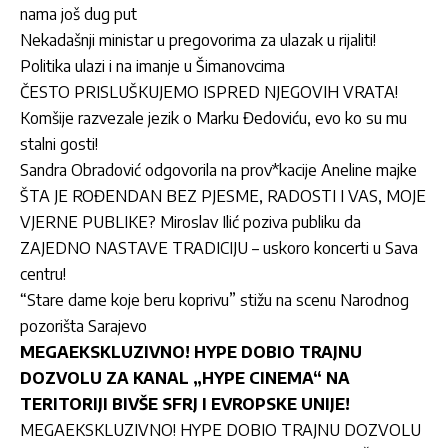
nama još dug put
Nekadašnji ministar u pregovorima za ulazak u rijaliti!
Politika ulazi i na imanje u Šimanovcima
ČESTO PRISLUŠKUJEMO ISPRED NJEGOVIH VRATA!
Komšije razvezale jezik o Marku Đedoviću, evo ko su mu
stalni gosti!
Sandra Obradović odgovorila na prov*kacije Aneline majke
ŠTA JE ROĐENDAN BEZ PJESME, RADOSTI I VAS, MOJE
VJERNE PUBLIKE? Miroslav Ilić poziva publiku da
ZAJEDNO NASTAVE TRADICIJU – uskoro koncerti u Sava
centru!
“Stare dame koje beru koprivu” stižu na scenu Narodnog
pozorišta Sarajevo
MEGAEKSKLUZIVNO! HYPE DOBIO TRAJNU
DOZVOLU ZA KANAL „HYPE CINEMA“ NA
TERITORIJI BIVŠE SFRJ I EVROPSKE UNIJE!
MEGAEKSKLUZIVNO! HYPE DOBIO TRAJNU DOZVOLU