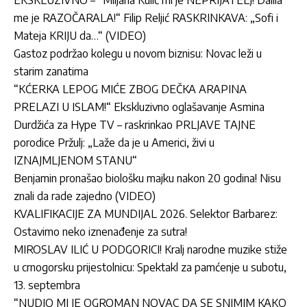
EKSKLUZIVNO – “Miljana Kulić mi je NEPRIJATELJ! Dalila
me je RAZOČARALA!“ Filip Reljić RASKRINKAVA: „Sofi i
Mateja KRIJU da…“ (VIDEO)
Gastoz podržao kolegu u novom biznisu: Novac leži u
starim zanatima
“KĆERKA LEPOG MIĆE ZBOG DEČKA ARAPINA
PRELAZI U ISLAM!“ Ekskluzivno oglašavanje Asmina
Durdžića za Hype TV – raskrinkao PRLJAVE TAJNE
porodice Pržulj: „Laže da je u Americi, živi u
IZNAJMLJENOM STANU“
Benjamin pronašao biološku majku nakon 20 godina! Nisu
znali da rade zajedno (VIDEO)
KVALIFIKACIJE ZA MUNDIJAL 2026. Selektor Barbarez:
Ostavimo neko iznenađenje za sutra!
MIROSLAV ILIĆ U PODGORICI! Kralj narodne muzike stiže
u crnogorsku prijestolnicu: Spektakl za pamćenje u subotu,
13. septembra
“NUDIO MI JE OGROMAN NOVAC DA SE SNIMIM KAKO