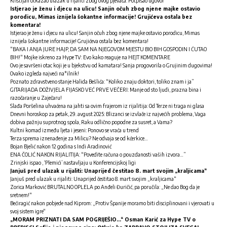
Kristijan otkazao ulazak u rijaliti zbog ovog pjevača: Potpisao ugovor
Istjerao je ženu i djecu na ulicu! Sanjin očuh zbog njene majke ostavio
porodicu, Mimas iznijela šokantne informacije! Grujićeva ostala bez
komentara!
Istjerao je ženu i djecu na ulicu! Sanjin očuh zbog njene majke ostavio porodicu, Mimas
iznijela šokantne informacije! Grujićeva ostala bez komentara!
“BAKA I ANJA JURE HAJP, DA SAM NA NJEGOVOM MJESTU BIO BIH GOSPODIN I ĆUTAO
BIH!“ Mojke iskreno za Hype TV: Evo kako reaguje na HEJT KOMENTARE
Ovo je savršeni otac koji je u bjekstvu od kamatara! Sanja progovorila o Grujinim dugovima!
Ovako izgleda najveći na*ilnik!
Poznato zdravstveno stanje Halida Bešlića: “Koliko znaju doktori, toliko znam i ja”
GITARIJADA DOŽIVJELA FIJASKO VEĆ PRVE VEČERI: Manje od sto ljudi, prazna bina i
razočaranje u Zaječaru!
Slađa Poršelina uhvaćena na jahti sa ovim frajerom iz rijalitija: Od Terze ni traga ni glasa
Dnevni horoskop za petak, 29. avgust 2025: Blizanci se izvlače iz najvećih problema, Vaga
dobiva pažnju suprotnog spola, Raku odlično popodne za susret, a Vama?
Kultni komad između ljeta i jeseni: Ponovo se vraća u trend
Terza sprema iznenađenje za Milicu? Ne odvaja se od kćerkice…
Bojan Bjelić nakon 12 godina s Indi Aradinović
ENA ČOLIĆ NAKON RIJALITIJA: “Povedite računa o pouzdanosti vaših izvora…”
Zrinjski ispao , ‘Plemići’ nastavljaju u Konferencijskoj ligi
Janjuš pred ulazak u rijaliti: Unaprijed čestitao 8. mart svojim „kraljicama“
Janjuš pred ulazak u rijaliti: Unaprijed čestitao 8. mart svojim „kraljicama“
Zorica Marković BRUTALNO OPLELA po Anđeli Đuričić, pa poručila: „Ne dao Bog da je
sretnem!“
Bećiragić nakon pobjede nad Kiprom: „Protiv Španije moramo biti disciplinovani i vjerovati u
svoj sistem igre“
„MORAM PRIZNATI DA SAM POGRIJEŠIO…“ Osman Karić za Hype TV o