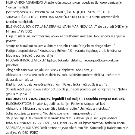
MUP KANTONA SARAJEVO Uhapšeno šest osoba nakon napada na članove organizacije
“Panter” na Ilidži
Jodžir odgovorio Baki Prasetu na PROZIVKE: „ŽAO MI JE, BOLEST*N SI“ (FOTO)
STRAVA I UŽAS U TUZLI PRVI DAN NOVE ŠKOLSKE GODINE: U blizini osnovne škole
izboden maloljetnik
JELENA GOLUBOVIĆ STALA NA STRANU IVANA MARINKOVIĆA! „Treba da uradi DNK jer je
Miljana …“ (VIDEO)
U rijaliti ulazi i najkontroverzniji čovjek na društvenim mrežama! Novi ugovor razbjesnio
javnost
Stanija na Marakani pokazala ubitačan dekolte i brata: “Gdje bi me drugo odveo …”
Podignute optužnice za “Kuća strave u Brčkom”: Sin vlasnice ilegalnog vrtića tereti se za
bludne radnje i dječiju pornografiju
MILOVAN IMAO GEJ AFERU?! Isplivao šokantan detalj iz njegove prošlosti – ovako se
pravdao!
Zbog obilaznice oko Banjaluke ruši se 435 objekata! Ovo su detalje
Aleksandra kroz suze o borbi za dijete i sukobu sa bivšim mužem: Misli da – pošto sam
dobra, da sam glupa
Kristijan otkrio detalje svađe sa Kristinom: “Pale su teške riječi, otišla je sa …”s
Oglasila se Sofija Janićijević nakon optužbi da je uništila porodicu još jednoj trudnici: “Jedina
greška mi je bio …”
EUROBASKET 2025. Zmajevi izgubili i od Italije – Fontekio zatrpao naš koš.
EUROBASKET 2025. Zmajevi izgubili i od Italije – Fontekio zatrpao naš koš
Aleksandra i Milosava umalo završile u bijelom roblju: “Umiješao se moj otac…”
Sofija optužena za prevaru: “Tog dečka poznajem, i njegovu sestru …”
ON je novi rijaliti takmičar! Ovo se čuvalo kao “kec u rukavu” jer je i ranije pravio haos
IVAN MARINKOVIĆ ISPRATIO ŽELJKA U PRVI RAZRED! Objavio emotivnu fotku sa sinom
SAOBRAĆAJNI KOLAPAS Počeli protest prijevoznika širom BiH: Kamiondžije traže ispunjenje
zahtjeva (VIDEO i FOTO)