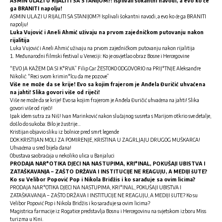
ASMIN ULAZI U RIJALITI SA STANIJOM?! Isplivali šokantni navodi, a evo ko će
ga BRANITI napolju!
ASMIN ULAZI U RIJALITI SA STANIJOM?! Isplivali šokantni navodi, a evo ko će ga BRANITI
napolju!
Luka Vujović i Aneli Ahmić uživaju na prvom zajedničkom putovanju nakon
rijalitija
Luka Vujović i Aneli Ahmić uživaju na prvom zajedničkom putovanju nakon rijalitija
Međunarodni filmski festival u Veneciji: Ko je osvjetlao obraz Bosne i Hercegovine
“EVO JA KAŽEM DA SI K*RVA” Filip Car ŽESTOKO ODGOVORIO na PRIJ*TNJE Aleksandre
Nikolić: “Reci svom krimin*lcu da me pozove”
Više ne može da se krije! Evo sa kojim frajerom je Anđela Đuričić uhvaćena
na jahti! Slika govori više od riječi!
Više ne može da se krije! Evo sa kojim frajerom je Anđela Đuričić uhvaćena na jahti! Slika
govori više od riječi!
Ipak idem sutra za Niš! Ivan Marinković nakon slučajnog susreta s Marijom otkrio sve detalje,
došlo do sukoba: Bilo je žustrije…
Kristijan objavio sliku iz bolnice pred smrt legende
DOK KRISTIJAN MOLI ZA POMIRENJE, KRISTINA U ZAGRLJAJU DRUGOG MUŠKARCA!
Uhvaćena u sred bijela dana!
Obustava saobraćaja u nekoliko ulica u Banjaluci
PRODAJA NAR*OTIKA DJECI NA NASTUPIMA, KRI*INAL, POKUŠAJI UBISTVA I
ZATAŠKAVANJA – ZAŠTO DRŽAVA I INSTITUCIJE NE REAGUJU, A MEDIJI šUTE?
Ko su Velibor Popović Pop i Nikola Bridžis i ko sarađuje sa ovim licima?
PRODAJA NAR*OTIKA DJECI NA NASTUPIMA, KRI*INAL, POKUŠAJI UBISTVA I
ZATAŠKAVANJA – ZAŠTO DRŽAVA I INSTITUCIJE NE REAGUJU, A MEDIJI šUTE? Ko su
Velibor Popović Pop i Nikola Bridžis i ko sarađuje sa ovim licima?
Magistrica farmacije iz Rogatice predstavlja Bosnu i Hercegovinu na svjetskom izboru Miss
turizma u Kini.