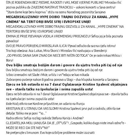
ŠTA JE ROĐENDAN BEZ PJESME, RADOSTI I VAS, MOJE VJERNE PUBLIKE? Miroslav Ilić
poziva publiku da ZAJEDNO NASTAVE TRADICIJU – uskoro koncerti u Sava centru!
“Stare dame koje beru koprivu” stižu na scenu Narodnog pozorišta Sarajevo
MEGAEKSKLUZIVNO! HYPE DOBIO TRAJNU DOZVOLU ZA KANAL „HYPE
CINEMA“ NA TERITORIJI BIVŠE SFRJ I EVROPSKE UNIJE!
MEGAEKSKLUZIVNO! HYPE DOBIO TRAJNU DOZVOLU ZA KANAL „HYPE CINEMA“ NA
TERITORIJI BIVŠE SFRJ I EVROPSKE UNIJE!
EMINA JE PRIJE PJEVANJA VODILA VREMENSKU PROGNOZU! Šefica joj je bila poznata
pjevačica!
OVO JE PRAVO PORIJEKLO MIROSLAVA ILIĆA! Pjevač odlučio da sazna cijelu istinu!
Trio koji obećava: Aca Lukas, Mira Škorić i Miroslav Ilić nastupaju u Skenderiji
„OD PRVOG DANA SAM ZNAO DA NEĆE BITI NIŠTA OD TOGA“ On je raskrinkao Milicu i
Boru!
Ovu biljku smatraju božijim darom i govore da ujutru treba piti čaj od nje
Ovu biljku smatraju božijim darom i govore da ujutru treba piti čaj od nje
Izbio iznenadni rat Slađe i Miće, urliču i vri*eđaju se kao nikada
Zabranjeno pušenje nakon 8 godina ponovo u Slogi – dva klupska koncerta u Sarajevu
Djecu ne bih ostavila ni na 7 dana! Oglašavanje Kristine Spalević objašnjava
sve – stavila tačku na špekulacije i svima zapušila usta!
Djecu ne bih ostavila ni na 7 dana! Oglašavanje Kristine Spalević objašnjava sve – stavila tačku
na špekulacije i svima zapušila usta!
Đole Kralj otkrio sve Kordine prljavštine, on udario na Runju
KRISTIJAN JE U STANJU DA VAS SLOMI! Kristina Spalević prvi put o raskidu, otkrila sve
detalje: Toliko me je poni¨*io…”
Kadra otkrio: Sofija razlog raskida Stefana Karića i Andree?
GLEDATELJKA MOLI JANJUŠA DA JE „OT*UŠI“! „Gospođo, koliko dugo niste imali odno*e –
MOŽE SE REĆI DA STE NEV*NI!“
Ne pretjerujte s limunom: Evo koje ozbiljne probleme može izazvati