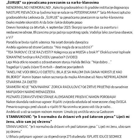
„ŠURUJE“ sa pjevačicama povezanim sa narko-klanovima
NENORMALNO I NEMORALNO! „Kako to gradonačelnici ili gradske institucije dogovaraju
NASTUPE PJEVAČICA sa ljudima koji se nalaze na POTJERNICAMA?“ Saša Mirković optužio
gradonačelnika Leskovca da „ŠURUJE“ sa pjevačicama povezanim sa narko-klanovima
Ovako možete iskoristiti AI da brže i lakše dobijete posao
Dnevni horoskop za četvrtak, 4. septembar 2025: Škorpiji savršen dan za avanturu i
neobavezne odnose, Blizancima prija pažnja suprotnog spola, Vodolija lako završava obaveze,
a Vi?
Porodila se bivša rijaliti učesnica: Na svijet donijela djevojčicu
Anđela ugašena od strane Gastoza: “Nisi mogla da se suzdržiš?”
“TEA TAIROVIĆ ĆE SE RAZVESTI?! Koleginica joj se MIJEŠA u brak?!“ Ekskluzivno! Isplivale
ŠOKANTNE tvrdnje o RAZVODU pjevačice?! (VIDEO)
Lepi Mića otkrio novosti o zdravstvenom stanju Halida Bešlića: “Nije dobro …”
Tragedija! U padu žičare 15 mrtvih – desetine povrijeđenih
“ANELI NE VODI BRIGU O DJETETU, BILA JE SA MALOM DVA DANA! KORISTI JE KAO
BILBORD!“ Asmin bijesan nakon saznanja da majka Ahmićeve uči Noru NEPRIKLADNIM
STVARIMA ZA DIJETE!
SRAMOTA! KO JE “NOVINARKA” ZORICA RADULOVIĆ? Od ŽRTVE PRIJETNJI do saradnice
MAFIJAŠKIH NARKO MENADŽERA
POZNATO ZDRAVSTVENO STANJE ALEKSANDRE PRIJOVIĆ NAKON POROĐAJA!
Nakon skandala raskinuo ugovor: Rijaliti zvijezda odustala od nove sezone zbog OVOGA
Prevario suprugu pred ulazak u rijaliti 9! Na snimku se jasno vidi šta je radio…
Anđela oči u oči sa svojom noćnom morom: Umalo joj uništila vezu sa Gastozom
STANIVUKOVIĆ: “Je li normalno da državni vrh pod šatorom pjeva:” Liječi mi
ženu, ubio sam joj slezenu”
STANIVUKOVIĆ: “Je li normalno da državni vrh pod šatorom pjeva:” Liječi mi ženu, ubio sam
joj slezenu”
U Bihaću potpisani ugovori za stipendiranje 275 studenata: ISPLATE IDUĆE SEDMICE