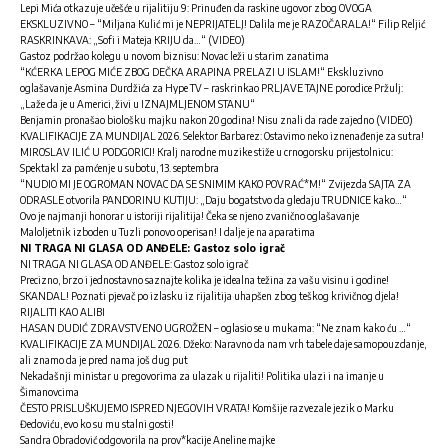
Lepi Mića otkazuje učešće u rijalitiju 9: Prinuđen da raskine ugovor zbog OVOGA
EKSKLUZIVNO – “Miljana Kulić mi je NEPRIJATELJ! Dalila me je RAZOČARALA!“ Filip Reljić
RASKRINKAVA: „Sofi i Mateja KRIJU da…“ (VIDEO)
Gastoz podržao kolegu u novom biznisu: Novac leži u starim zanatima
“KĆERKA LEPOG MIĆE ZBOG DEČKA ARAPINA PRELAZI U ISLAM!“ Ekskluzivno
oglašavanje Asmina Durdžića za Hype TV – raskrinkao PRLJAVE TAJNE porodice Pržulj:
„Laže da je u Americi, živi u IZNAJMLJENOM STANU“
Benjamin pronašao biološku majku nakon 20 godina! Nisu znali da rade zajedno (VIDEO)
KVALIFIKACIJE ZA MUNDIJAL 2026. Selektor Barbarez: Ostavimo neko iznenađenje za sutra!
MIROSLAV ILIĆ U PODGORICI! Kralj narodne muzike stiže u crnogorsku prijestolnicu:
Spektakl za pamćenje u subotu, 13. septembra
“NUDIO MI JE OGROMAN NOVAC DA SE SNIMIM KAKO POVRAĆ*M!“ Zvijezda SAJTA ZA
ODRASLE otvorila PANDORINU KUTIJU: „Daju bogatstvo da gledaju TRUDNICE kako…“
Ovo je najmanji honorar u istoriji rijalitija! Čeka se njeno zvanično oglašavanje
Maloljetnik izboden u Tuzli ponovo operisan! I dalje je na aparatima
NI TRAGA NI GLASA OD ANĐELE: Gastoz solo igrač
NI TRAGA NI GLASA OD ANĐELE: Gastoz solo igrač
Precizno, brzo i jednostavno saznajte kolika je idealna težina za vašu visinu i godine!
SKANDAL! Poznati pjevač po izlasku iz rijalitija uhapšen zbog teškog krivičnog djela!
RIJALITI KAO ALIBI
HASAN DUDIĆ ZDRAVSTVENO UGROŽEN – oglasio se u mukama: “Ne znam kako ću …“
KVALIFIKACIJE ZA MUNDIJAL 2026. Džeko: Naravno da nam vrh tabele daje samopouzdanje,
ali znamo da je pred nama još dug put
Nekadašnji ministar u pregovorima za ulazak u rijaliti! Politika ulazi i na imanje u
Šimanovcima
ČESTO PRISLUŠKUJEMO ISPRED NJEGOVIH VRATA! Komšije razvezale jezik o Marku
Đedoviću, evo ko su mu stalni gosti!
Sandra Obradović odgovorila na prov*kacije Aneline majke