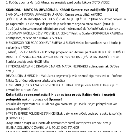
Kočićev zbor na Manjači: Atmosfera se usijala pred borbu bikova (FOTO, VIDEO)
SKANDAL – MATORA UHVAĆENA U KRAĐI! Kamere sve zabilježile (FOTO)
SKANDAL – MATORA UHVAĆENA U KRAĐI! Kamere sve zabilježile (FOTO)
„OČEKUJEM DA KRISTIJAN GOLUBOVIĆ PLATI MOJE LIJEČENJE“: Jelena Golubović pobjesnila
pa zaprijetila! „Lakše mu je da priča da ja sve lažiram nego da mi da novac“ (VIDEO)
Stručnjaci kažu da vam ovaj mliječni proizvod može pomoći da “skinete” salo na stomaku
„DA STAVIM TAČKU, NE ŽIVIMO VIŠE ZAJEDNO!“ Kristina Spalević POTVRDILA RASKID sa
Kristijanom, pa se odmah DOTAKLA SINOVA!
MEKGREGOR POBJEGAO OD NEVREMENA U BUDVI: Vasina borba otkazana, ali žurka je
nastavljena (FOTO)
„KARIĆ JE PRAVI MUŠKARAC!“ Sofija progovorila o Stefanu, pa otkrila da će TUŽITI BIVŠEG!
RIJALITI UČESNICA NAKON OPERACIJA I INTERVENCIJA RIJEŠILA DA UNOVČI TIJELO!
Starleta prodaje svoje NAGE fotke
HITNO OGLAŠAVANJE DRAGANE NAKON MATORINE KRAĐE! Isplivao snimak, OVO su
detalji
REVOLUCIJA U MEDICINI: Makularna degeneracija više ne znači sigurno sljepilo – Profesor
Nikica Gabrić ugradio prva teleskopska sočiva
UZNEMIRUJUĆA SCENA IZ URGENTNOG CENTRA! Kost pukla NA POLA! Bivši rijaliti
učesnik leži NEPOMIČAN
Košarkaška reprezentacija BiH danas igra protiv Italije: Hoće li uspjeti
pobijediti nakon poraza od Španije?
Košarkaška reprezentacija BiH danas igra protiv Italije: Hoće li uspjeti pobijediti nakon
poraza od Španije?
HYPE TV ISPRED POLICIJSKE STANICE! Ekskluzivno Jelena Golubović po izlasku iz policije!
(FOTO/VIDEO)
Ovo je istina o majci koja je ostavila novorođenče pored kontejnera: Cure novi detalji
JELENA GOLUBOVIĆ ZAVRŠILA U POLICIJSKOJ STANICI!