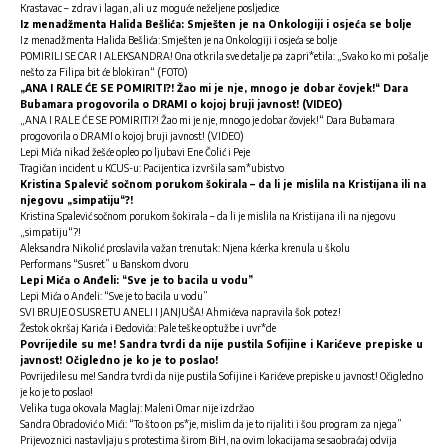
Krastavac – zdrav i lagan, ali uz moguće neželjene posljedice
Iz menadžmenta Halida Bešlića: Smješten je na Onkologiji i osjeća se bolje
Iz menadžmenta Halida Bešlića: Smješten je na Onkologiji i osjeća se bolje
POMIRILI SE CAR I ALEKSANDRA! Ona otkrila sve detalje pa zapri*etila: „Svako ko mi pošalje
nešto za Filipa bit će blokiran“ (FOTO)
„ANA I RALE ĆE SE POMIRITI?! Žao mi je nje, mnogo je dobar čovjek!“ Dara
Bubamara progovorila o DRAMI o kojoj bruji javnost! (VIDEO)
„ANA I RALE ĆE SE POMIRITI?! Žao mi je nje, mnogo je dobar čovjek!“ Dara Bubamara
progovorila o DRAMI o kojoj bruji javnost! (VIDEO)
Lepi Mića nikad žešće opleo po ljubavi Ene Čolić i Peje
Tragičan incident u KCUS-u: Pacijentica izvršila sam*ubistvo
Kristina Spalević sočnom porukom šokirala – da li je mislila na Kristijana ili na
njegovu „simpatiju“?!
Kristina Spalević sočnom porukom šokirala – da li je mislila na Kristijana ili na njegovu
„simpatiju“?!
Aleksandra Nikolić proslavila važan trenutak: Njena kćerka krenula u školu
Performans “Susret” u Banskom dvoru
Lepi Mića o Anđeli: “Sve je to bacila u vodu”
Lepi Mića o Anđeli: “Sve je to bacila u vodu”
SVI BRUJE O SUSRETU ANELI I JANJUŠA! Ahmićeva napravila šok potez!
Žestok okršaj Karića i Đedovića: Pale teške optužbe i uvr*de
Povrijedile su me! Sandra tvrdi da nije pustila Sofijine i Karićeve prepiske u
javnost! Očigledno je ko je to poslao!
Povrijedile su me! Sandra tvrdi da nije pustila Sofijine i Karićeve prepiske u javnost! Očigledno
je ko je to poslao!
Velika tuga okovala Maglaj: Maleni Omar nije izdržao
Sandra Obradović o Mići: “To što on ps*je, mislim da je to rijaliti i šou program za njega”
Prijevoznici nastavljaju s protestima širom BiH, na ovim lokacijama se saobraćaj odvija