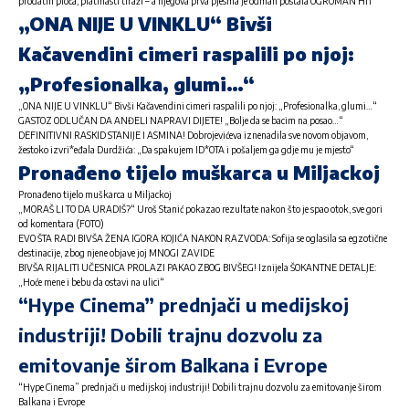
prodatih ploča, platinasti tiraži – a njegova prva pjesma je odmah postala OGROMAN HIT
„ONA NIJE U VINKLU“ Bivši
Kačavendini cimeri raspalili po njoj:
„Profesionalka, glumi…“
„ONA NIJE U VINKLU“ Bivši Kačavendini cimeri raspalili po njoj: „Profesionalka, glumi…“
GASTOZ ODLUČAN DA ANĐELI NAPRAVI DIJETE! „Bolje da se bacim na posao…“
DEFINITIVNI RASKID STANIJE I ASMINA! Dobrojevićeva iznenadila sve novom objavom,
žestoko izvri*eđala Durdžića: „Da spakujem ID*OTA i pošaljem ga gdje mu je mjesto“
Pronađeno tijelo muškarca u Miljackoj
Pronađeno tijelo muškarca u Miljackoj
„MORAŠ LI TO DA URADIŠ?“ Uroš Stanić pokazao rezultate nakon što je spao otok, sve gori
od komentara (FOTO)
EVO ŠTA RADI BIVŠA ŽENA IGORA KOJIĆA NAKON RAZVODA: Sofija se oglasila sa egzotične
destinacije, zbog njene objave joj MNOGI ZAVIDE
BIVŠA RIJALITI UČESNICA PROLAZI PAKAO ZBOG BIVŠEG! Iznijela ŠOKANTNE DETALJE:
„Hoće mene i bebu da ostavi na ulici“
“Hype Cinema” prednjači u medijskoj
industriji! Dobili trajnu dozvolu za
emitovanje širom Balkana i Evrope
“Hype Cinema” prednjači u medijskoj industriji! Dobili trajnu dozvolu za emitovanje širom
Balkana i Evrope