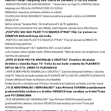
PREPISCI Sofije i njegovog sina: Otkrio ko ZAPRAVO STOJI IZA SVEGA!
„MORAM PRIZNATI DA SAM POGRIJEŠIO…“ Os
man Karić za Hype TV o PREPISCI Sofije i
njegovog sina: Otkrio ko ZAPRAVO STOJI IZA SVEGA!
Meteorolozi najavljuju promjenu vremena za vikend
ZAVODLJIVA HANA IKODINOVIĆ! Natašina kćerka se provodi u haljini sa DUBOKIM
DEKOLTE*M
Sedmo izdanje “Sarajevo festa” bit će održano od 5. do 19. septembra
Miljana Kulić promijenila lični opis: Botoks, nove trepavice i poruka Ivanu Marinkoviću
„POD*VIĆU VAS KAO PILIĆE! TI SI NAJVEĆA K*RVA!“ Filip Car pozvao na
OBRAČUN Aleksandrinog vjerenika
„POD*VIĆU VAS KAO PILIĆE! TI SI NAJVEĆA K*RVA!“ Filip Car pozvao na OBRAČUN
Aleksandrinog vjerenika
Sedmični horoskop od 1. do 7. septembra 2025. za sve znakove
Luka Vujović nakon sukoba majke i Milene Kačavende: “Neka se mama više ne oglašava, život
nije trka već putovanje”
„HYPE SE BORI PROTIV ANOMALIJA U DRUŠTVU“ Zvanično obraćanje
direktora i vlasnika Hype TV: Treba da vas bude sramota što PLASIRATE
DR*GU NA STO, UMJESTO PLJESKAVICA
„HYPE SE BORI PROTIV ANOMALIJA U DRUŠTVU“ Zvanično obraćanje direktora i vlasnika
Hype TV: Treba da vas bude sramota što PLASIRATE DR*GU NA STO, UMJESTO PLJESKAVICA
Zmajevi deklasirali Kipar na otvaranju Eurobasketa
Anđela Đuričić u minijaturnom b*kiniju: Snimala se sa Gastozom na brodu, a on bez majice
„TO JE NENORMALNO I NEMORALNO!“ Saša Mirković ŠOKIRAN pojavljivanjem
gradonačelnika Leskovca u društvu PJEVAČICA koje sarađuju sa krimin*lcima
pod POTJERNICAMA
„TO JE NENORMALNO I NEMORALNO!“ Saša Mirković ŠOKIRAN pojavljivanjem
gradonačelnika Leskovca u društvu PJEVAČICA koje sarađuju sa krimin*lcima pod
POTJERNICAMA