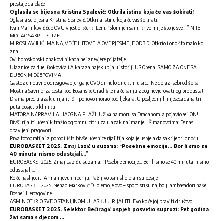
prestaje da plače”
Oglasila se bijesna Kristina Spalević: Otkrila istinu koja će vas šokirati!
Oglasila se bijesna Kristina Spalević: Otkrila istinu koja će vas šokirati!
Ivan Marinković čuo OVU vijest o kćerki Leni: “Slomljen sam, krivo mi je što je sve …” NIJE
MOGAO SAKRITI SUZE
MIROSLAV ILIĆ IMA NAJVEĆE HITOVE, A OVE PJESME JE ODBIO! Otkrio i ono što malo ko
zna!
Ovi horoskopski znakovi nikada ne iznevjere prijatelje
Ulaznice za duel Đokovića i Alkaraza najskuplja u istoriji US Opena! SAMO ZA ONE SA
DUBOKIM DŽEPOVIMA
Gastoz emotivno odreagovao jer ga je OVO dirnulo direktni u srce! Ne dolazi sebi od šoka
Most na Savi i brza cesta kod Bosanske Gradiške na čekanju zbog nevjerovatnog propusta!
Drama pred ulazak u rijaliti 9 – ponovo morao kod ljekara: U posljednjih mjeseca dana tri
puta posjetio kliniku
MATORA NAPRAVILA HAOS NA PLAŽI! Uživa na moru sa Draganom, a pojavio se i ON!
Bivši rijaliti učesnik tražio ogromnu cifru za ulazak na imanje u Šimanovcima: Danas
obavljeni pregovori
Prva fotografija iz porodilišta bivše učesnice rijalitija koja je uspjela da sakrije trudnoću
EUROBASKET 2025. Zmaj Lazić u suzama: “Posebne emocije… Borili smo se
40 minuta, nismo odustajali…”
EUROBASKET 2025. Zmaj Lazić u suzama: “Posebne emocije… Borili smo se 40 minuta, nismo
odustajali…”
Ko će naslijediti Armanijevu imperiju: Pažljivo osmislio plan sukcesije
EUROBASKET 2025. Nenad Marković: “Golemo je ovo – sportisti su najbolji ambasadori naše
Bosne i Hercegovine”
ASMIN OTKRIO SVE O STANIJINOM ULASKU U RIJALITI! Evo ko će joj praviti društvo
EUROBASKET 2025. Selektor Bećiragić uspjeh posvetio supruzi: Pet godina
živi sama s djecom …