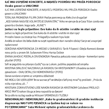
ILIĆ IMA USPJEŠNE KONCERTE, A NAJVEĆU PODRŠKU MU PRUŽA PORODICA!
Ovako govori o UNUCIMA!
ILIĆ IMA USPJEŠNE KONCERTE, A NAJVEĆU PODRŠKU MU PRUŽA PORODICA! Ovako
govori o UNUCIMA!
TOTALNA PROMJENA FILIPA CARA! Poslije pomirenja sa Aleks živi drugačije!
„KOD IVANA NAJVIŠE VOLIM ŠTO JE DIVAN OTAC“ Niko ne vjeruje da je Goca Tržan zaista ovo
govorila o bivšem, koga sada „KUNE“!
Jastuci su leglo prljavštine: Evo kako da ih očistite i vratite im stari sjaj!
Jastuci su leglo prljavštine: Evo kako da ih očistite i vratite im stari sjaj!
Prirodni losion za čišćenje lica: Prilagodljiv svakom tipu kože
Anđela će nakon što beba dođe na svijet ispoštovati stari narodni običaj! Sve je već unaprijed
isplanirano!
ODRŽANA KONFERENCIJA ZA MEDIJE U SARAJEVU: Tarik Filipović i Džejla Ramović donose
novu priču u prvom bh. ljubavnom filmu Harisa Dubice
EMINA JAHOVIĆ POSTALA CRVENOKOSA! Pjevačica pokazala novo izdanje – komentari samo
pljušte! (FOTO)
Sofi se pogubila na pitanje o ljublj*nju sa Lukom, publika popadala od smijeha
KRISTINA SPALEVIĆ NAZDRAVLJA RASKIDU SA KRISTIJANOM?! Uhvaćena sa ovom
pjevačicom – OVAJ DETALJ SVI KOMENTARIŠU! (FOTO)
Danas sunčano vrijeme uz umjerenu oblačnost
NE MOGU DA VJERUJEM! Terza saznao je*ive detalje o Sofijinoj mrač*oj prošlosti: „Priča da
ništa nije istina, ali…“
KRISTIJAN ZDRAVSTVENO LOŠE NAKON RASKIDA SA KRISTINOM! Golubović PROLAZI
KROZ PAK*O nakon što ga je žena napustila sa djecom!
Terza otkrio razlog svađe sa Milicom! SPOMENUO I TUŽBU!
NENORMALNO I NEMORALNO! „Kako to gradonačelnici ili gradske institucije
dogovaraju NASTUPE PJEVAČICA sa ljudima koji se nalaze na
POTJERNICAMA?“ Saša Mirković optužio gradonačelnika Leskovca da