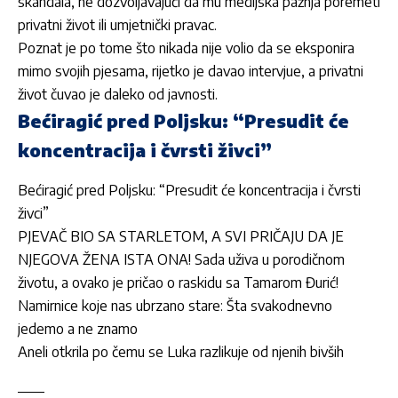
skandala, ne dozvoljavajući da mu medijska pažnja poremeti
privatni život ili umjetnički pravac.
Poznat je po tome što nikada nije volio da se eksponira
mimo svojih pjesama, rijetko je davao intervjue, a privatni
život čuvao je daleko od javnosti.
Bećiragić pred Poljsku: “Presudit će
koncentracija i čvrsti živci”
Bećiragić pred Poljsku: “Presudit će koncentracija i čvrsti
živci”
PJEVAČ BIO SA STARLETOM, A SVI PRIČAJU DA JE
NJEGOVA ŽENA ISTA ONA! Sada uživa u porodičnom
životu, a ovako je pričao o raskidu sa Tamarom Đurić!
Namirnice koje nas ubrzano stare: Šta svakodnevno
jedemo a ne znamo
Aneli otkrila po čemu se Luka razlikuje od njenih bivših