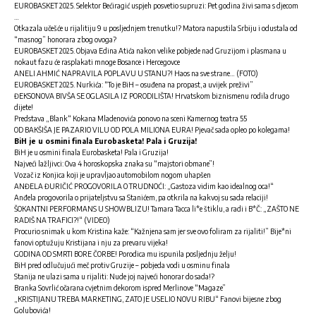
EUROBASKET 2025. Selektor Bećiragić uspjeh posvetio supruzi: Pet godina živi sama s djecom
…
Otkazala učešće u rijalitiju 9 u posljednjem trenutku!? Matora napustila Srbiju i odustala od
“masnog” honorara zbog ovoga?
EUROBASKET 2025. Objava Edina Atića nakon velike pobjede nad Gruzijom i plasmana u
nokaut fazu će rasplakati mnoge Bosance i Hercegovce
ANELI AHMIĆ NAPRAVILA POPLAVU U STANU?! Haos na sve strane… (FOTO)
EUROBASKET 2025. Nurkića: “To je BiH – osuđena na propast, a uvijek preživi”
ĐEKSONOVA BIVŠA SE OGLASILA IZ PORODILIŠTA! Hrvatskom biznismenu rodila drugo
dijete!
Predstava „Blank“ Kokana Mladenovića ponovo na sceni Kamernog teatra 55
OD BAKŠIŠA JE PAZARIO VILU OD POLA MILIONA EURA! Pjevač sada opleo po kolegama!
BiH je u osmini finala Eurobasketa! Pala i Gruzija!
BiH je u osmini finala Eurobasketa! Pala i Gruzija!
Najveći lažljivci: Ova 4 horoskopska znaka su “majstori obmane”!
Vozač iz Konjica koji je upravljao automobilom nogom uhapšen
ANĐELA ĐURIČIĆ PROGOVORILA O TRUDNOĆI: „Gastoza vidim kao idealnog oca!“
Anđela progovorila o prijateljstvu sa Stanićem, pa otkrila na kakvoj su sada relaciji!
ŠOKANTNI PERFORMANS U SHOWBLIZU! Tamara Tacca li*e štiklu, a radi i B*Č: „ZAŠTO NE
RADIŠ NA TRAFICI?!“ (VIDEO)
Procurio snimak u kom Kristina kaže: “Kažnjena sam jer sve ovo foliram za rijaliti!” Bije*ni
fanovi optužuju Kristijana i nju za prevaru vijeka!
GODINA OD SMRTI BORE ČORBE! Porodica mu ispunila posljednju želju!
BiH pred odlučujući meč protiv Gruzije – pobjeda vodi u osminu finala
Stanija ne ulazi sama u rijaliti: Nude joj najveći honorar do sada!?
Branka Sovrlić očarana cvjetnim dekorom ispred Merlinove “Magaze”
„KRISTIJANU TREBA MARKETING, ZATO JE USELIO NOVU RIBU“ Fanovi bijesne zbog
Golubovića!