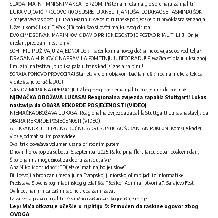
SLAĐA IMA INTIMNI SNIMAK SA TERZOM! Pršte na mrežama: „To spremaju za rijaliti“
LUKA VUJOVIĆ PROGOVORIO O SUSRETU ANELI I JANJUŠA, DOTAKAO SE I ASMINA! ŠOK!
Zmajevi večeras gostuju u San Marinu: Sve osim rutinske pobjede će biti prvoklasna senzacija
Užas u komšiluku: Dječak (13) pokušao silov*ti majku svog druga
EVO ČIME SE IVAN MARINKOVIĆ BAVIO PRIJE NEGO ŠTO JE POSTAO RIJALITI LIK! „On je
uredan, precizan i nestrpljiv“
SOFI I FILIP UŽIVAJU ZAJEDNO! Dok Tkačenko ima novog dečka, ne odvaja se od voditelja?!
DRAGANA MIRKOVIĆ NAPRAVILA POMETNJU U BEOGRADU! Pjevačica stigla u luksuznoj
limuzini na festival, publika pala u trans kad je izasla na binu!
SORAJA PONOVO PROVOCIRA! Starleta vrelom objavom bacila muški rod na muke, a tek da
vidite šta je poručila, AU!
GASTOZ MORA NA OPERACIJU! Zbog ovog problema rijaliti pobjednik ide pod nož
NJEMAČKA OBOŽAVA LUKASA! Reagionalna zvijezda zapalila Stuttgart! Lukas
nastavlja da OBARA REKORDE POSJEĆENOSTI (VIDEO)
NJEMAČKA OBOŽAVA LUKASA! Reagionalna zvijezda zapalila Stuttgart! Lukas nastavlja da
OBARA REKORDE POSJEĆENOSTI (VIDEO)
ALEKSANDRI I FILIPU NA KUĆNU ADRESU STIGAO ŠOKANTAN POKLON! Komšije kad su
videle, odmah su im pozavidele
Ovaj trik povećava volumen usana prirodnim putem
Dnevni horoskop za subotu, 6. septembar 2025: Raku prija flert, Jarcu dobar poslovni dan,
Škorpija ima mogućnost za dobru zaradu, a Vi?
Ana Nikolić o trudnoći: “Dijete će imati najbolje uslove”
BiH osvojila bronzanu medalju na Evropskoj juniorskoj olimpijadi iz informatike
Predstava Slovenskog mladinskog gledališča “Boško i Admira” otvorila 7. Sarajevo Fest
Ovih pet namirnica baš nikad ne treba zamrzavati
Iz zatvora pravo u rijaliti! Zvanično izašao sa višegodišnje robije
Lepi Mića otkazuje učešće u rijalitiju 9: Prinuđen da raskine ugovor zbog
OVOGA