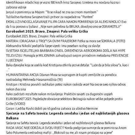
Identifikovan mladić koji je vozio 180 km/h kroz Sarajevo: Izrečena mu novčana kazna i
zabrana vožnje
Janjuš o pomirenju sa Majom: “To se nikad ne zna sa crnom mambom”
Tužilaštvo Kantona Sarajevo traži pritvor za napadače na “Pantere”
EKSKLUZIVNO OGLAŠAVANJE FILIPA CARA NAKON POMIRENJA SA ALEKS NIKOLIĆ! Evo
da li su ponovo u ljubavi: „Nije nam potrebna ta BRUKA, dovoljno smo se OSRAMOTILI!“
Eurobasket 2025. Bravo, Zmajevi: Pala velika Grčka
Eurobasket 2025. Bravo, Zmajevi: Pala velika Grčka
MATORA I DRAGANA U TROJ*I SA OVIM FRAJEROM! Fotka sa mora sve ŠOKIRALA (FOTO)
Aleksandra Nikolić podijelila lijepe vijesti: Ima poseban razlog za slavlje
SVJETSKA ISCJELITELJKA BARBARA O’NEIL DIREKTNO SA AERODROMA DOŠLA NA HYPE
TELEVIZIJU: Pomogla je MILIONIMA zahvaljujući svojim prirodnim metodama PREVENCIJE
I LIJEČENJA!
Baka djevojke koja se uselila kod Kristijana otkrila jezive detalje: “Laže da je bila silova*a, kao i
…”
HUMANITARNA AKCIJA Džanan Musa sa suprugom će kupiti zemljište za porodicu
nastradalog Mehmeda Hasanamidžića (19)
Kristijan i Kristina povukli radikalan potez nakon raskida veze! Na ovo se sveo njihov odnos
nakon dva sina
Kako zadržati rezultate nakon mršavljenja: Praktični savjeti za dugoročni uspjeh
EUROBASKET 2025. Pogledajte obraćanje selektora Bećiragića nakon velike pobjede protiv
Grčke (VIDEO)
Goran i Leđiba Ravlić dobili po 45 godina zatvora za ubistvo Nermine
Sjećanje na Safeta Isovića: Legenda sevdaha i jedan od najblistavijih glasova
Balkana
Sjećanje na Safeta Isovića: Legenda sevdaha i jedan od najblistavijih glasova Balkana
RADA VASIĆ NIJE ODRŽALA SVOJU RIJEČ!? Korda podgrijao sumnje da se pomirio sa Anom
Šako Polumenta o estradnoj mafiji: „Blokirali su me, ali nisam pristajao na ucjene“