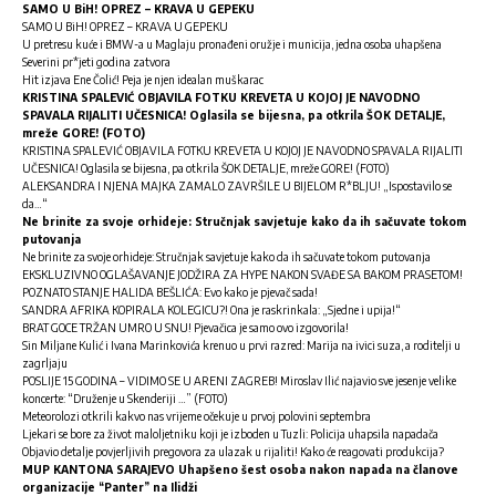
SAMO U BiH! OPREZ – KRAVA U GEPEKU
SAMO U BiH! OPREZ – KRAVA U GEPEKU
U pretresu kuće i BMW-a u Maglaju pronađeni oružje i municija, jedna osoba uhapšena
Severini pr*jeti godina zatvora
Hit izjava Ene Čolić! Peja je njen idealan muškarac
KRISTINA SPALEVIĆ OBJAVILA FOTKU KREVETA U KOJOJ JE NAVODNO
SPAVALA RIJALITI UČESNICA! Oglasila se bijesna, pa otkrila ŠOK DETALJE,
mreže GORE! (FOTO)
KRISTINA SPALEVIĆ OBJAVILA FOTKU KREVETA U KOJOJ JE NAVODNO SPAVALA RIJALITI
UČESNICA! Oglasila se bijesna, pa otkrila ŠOK DETALJE, mreže GORE! (FOTO)
ALEKSANDRA I NJENA MAJKA ZAMALO ZAVRŠILE U BIJELOM R*BLJU! „Ispostavilo se
da…“
Ne brinite za svoje orhideje: Stručnjak savjetuje kako da ih sačuvate tokom
putovanja
Ne brinite za svoje orhideje: Stručnjak savjetuje kako da ih sačuvate tokom putovanja
EKSKLUZIVNO OGLAŠAVANJE JODŽIRA ZA HYPE NAKON SVAĐE SA BAKOM PRASETOM!
POZNATO STANJE HALIDA BEŠLIĆA: Evo kako je pjevač sada!
SANDRA AFRIKA KOPIRALA KOLEGICU?! Ona je raskrinkala: „Sjedne i upija!“
BRAT GOCE TRŽAN UMRO U SNU! Pjevačica je samo ovo izgovorila!
Sin Miljane Kulić i Ivana Marinkovića krenuo u prvi razred: Marija na ivici suza, a roditelji u
zagrljaju
POSLIJE 15 GODINA – VIDIMO SE U ARENI ZAGREB! Miroslav Ilić najavio sve jesenje velike
koncerte: “Druženje u Skenderiji …” (FOTO)
Meteorolozi otkrili kakvo nas vrijeme očekuje u prvoj polovini septembra
Ljekari se bore za život maloljetniku koji je izboden u Tuzli: Policija uhapsila napadača
Objavio detalje povjerljivih pregovora za ulazak u rijaliti! Kako će reagovati produkcija?
MUP KANTONA SARAJEVO Uhapšeno šest osoba nakon napada na članove
organizacije “Panter” na Ilidži