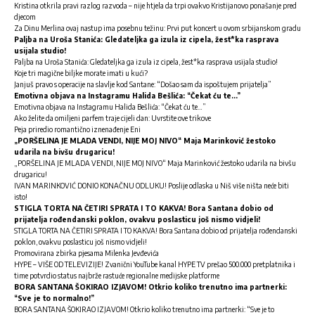
Kristina otkrila pravi razlog razvoda – nije htjela da trpi ovakvo Kristijanovo ponašanje pred
djecom
Za Dinu Merlina ovaj nastup ima posebnu težinu: Prvi put koncert u ovom srbijanskom gradu
Paljba na Uroša Stanića: Gledateljka ga izula iz cipela, žest*ka rasprava
usijala studio!
Paljba na Uroša Stanića: Gledateljka ga izula iz cipela, žest*ka rasprava usijala studio!
Koje tri magične biljke morate imati u kući?
Janjuš pravo s operacije na slavlje kod Santane: “Došao sam da ispoštujem prijatelja”
Emotivna objava na Instagramu Halida Bešlića: “Čekat ću te…”
Emotivna objava na Instagramu Halida Bešlića: “Čekat ću te…”
Ako želite da omiljeni parfem traje cijeli dan: Uvrstite ove trikove
Peja priredio romantično iznenađenje Eni
„PORŠELINA JE MLADA VENDI, NIJE MOJ NIVO“ Maja Marinković žestoko
udarila na bivšu drugaricu!
„PORŠELINA JE MLADA VENDI, NIJE MOJ NIVO“ Maja Marinković žestoko udarila na bivšu
drugaricu!
IVAN MARINKOVIĆ DONIO KONAČNU ODLUKU! Poslije odlaska u Niš više ništa neće biti
isto!
STIGLA TORTA NA ČETIRI SPRATA I TO KAKVA! Bora Santana dobio od
prijatelja rođendanski poklon, ovakvu poslasticu još nismo vidjeli!
STIGLA TORTA NA ČETIRI SPRATA I TO KAKVA! Bora Santana dobio od prijatelja rođendanski
poklon, ovakvu poslasticu još nismo vidjeli!
Promovirana zbirka pjesama Milenka Jevđevića
HYPE – VIŠE OD TELEVIZIJE! Zvanični YouTube kanal HYPE TV prešao 500.000 pretplatnika i
time potvrdio status najbrže rastuće regionalne medijske platforme
BORA SANTANA ŠOKIRAO IZJAVOM! Otkrio koliko trenutno ima partnerki:
“Sve je to normalno!”
BORA SANTANA ŠOKIRAO IZJAVOM! Otkrio koliko trenutno ima partnerki: “Sve je to