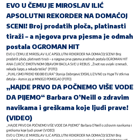
EVO U ČEMU JE MIROSLAV ILIĆ
APSOLUTNI REKORDER NA DOMAĆOJ
SCENI! Broj prodatih ploča, platinasti
tiraži – a njegova prva pjesma je odmah
postala OGROMAN HIT
EVO U ČEMU JE MIROSLAV ILIĆ APSOLUTNI REKORDER NA DOMAĆOJ SCENI! Broj
prodatih ploča, platinasti tiraži – a njegova prva pjesma je odmah postala OGROMAN HIT
ANA ĆURČIĆ EMOTIVNOM OBJAVOM BACILA SVE U REBUS: „Život nas uvijek iznenadi,
nekada lijepo, a nekada teško“ (FOTO)
„PUKLI SMO PREKO 100.000 EURA“ Stanija Dobrojević EKSKLUZIVNO za Hype TV otkriva
detalje – Asmin joj je MNOGO POMOGAO (FOTO)
„HAJDE PRVO DA POČNEMO VIŠE VODE
DA PIJEMO“ Barbara O’Neill o zdravim
navikama i greškama koje ljudi prave!
(VIDEO)
„HAJDE PRVO DA POČNEMO VIŠE VODE DA PIJEMO“ Barbara O’Neill o zdravim navikama i
greškama koje ljudi prave! (VIDEO)
EVO U ČEMU JE MIROSLAV ILIĆ APSOLUTNI REKORDER NA DOMAĆOJ SCENI! Broj