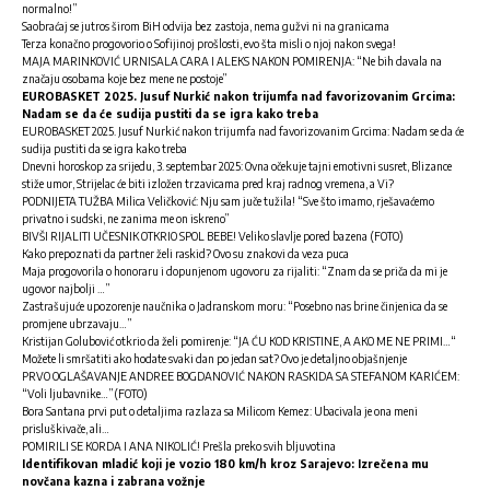
normalno!”
Saobraćaj se jutros širom BiH odvija bez zastoja, nema gužvi ni na granicama
Terza konačno progovorio o Sofijinoj prošlosti, evo šta misli o njoj nakon svega!
MAJA MARINKOVIĆ URNISALA CARA I ALEKS NAKON POMIRENJA: “Ne bih davala na
značaju osobama koje bez mene ne postoje”
EUROBASKET 2025. Jusuf Nurkić nakon trijumfa nad favorizovanim Grcima:
Nadam se da će sudija pustiti da se igra kako treba
EUROBASKET 2025. Jusuf Nurkić nakon trijumfa nad favorizovanim Grcima: Nadam se da će
sudija pustiti da se igra kako treba
Dnevni horoskop za srijedu, 3. septembar 2025: Ovna očekuje tajni emotivni susret, Blizance
stiže umor, Strijelac će biti izložen trzavicama pred kraj radnog vremena, a Vi?
PODNIJETA TUŽBA Milica Veličković: Nju sam juče tužila! “Sve što imamo, rješavaćemo
privatno i sudski, ne zanima me on iskreno”
BIVŠI RIJALITI UČESNIK OTKRIO SPOL BEBE! Veliko slavlje pored bazena (FOTO)
Kako prepoznati da partner želi raskid? Ovo su znakovi da veza puca
Maja progovorila o honoraru i dopunjenom ugovoru za rijaliti: “Znam da se priča da mi je
ugovor najbolji …”
Zastrašujuće upozorenje naučnika o Jadranskom moru: “Posebno nas brine činjenica da se
promjene ubrzavaju…”
Kristijan Golubović otkrio da želi pomirenje: “JA ĆU KOD KRISTINE, A AKO ME NE PRIMI…“
Možete li smršatiti ako hodate svaki dan po jedan sat? Ovo je detaljno objašnjenje
PRVO OGLAŠAVANJE ANDREE BOGDANOVIĆ NAKON RASKIDA SA STEFANOM KARIĆEM:
“Voli ljubavnike…”(FOTO)
Bora Santana prvi put o detaljima razlaza sa Milicom Kemez: Ubacivala je ona meni
prisluškivače, ali…
POMIRILI SE KORDA I ANA NIKOLIĆ! Prešla preko svih bljuvotina
Identifikovan mladić koji je vozio 180 km/h kroz Sarajevo: Izrečena mu
novčana kazna i zabrana vožnje