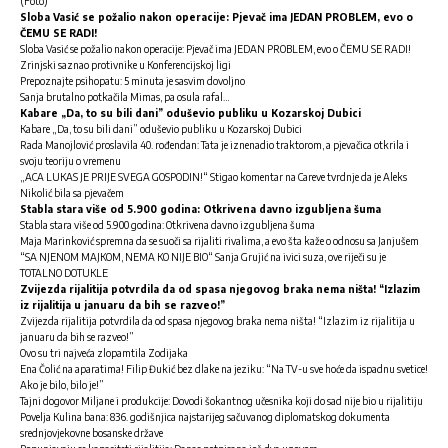
(Foto)
Sloba Vasić se požalio nakon operacije: Pjevač ima JEDAN PROBLEM, evo o
ČEMU SE RADI!
Sloba Vasić se požalio nakon operacije: Pjevač ima JEDAN PROBLEM, evo o ČEMU SE RADI!
Zrinjski saznao protivnike u Konferencijskoj ligi
Prepoznajte psihopatu: 5 minuta je sasvim dovoljno
Sanja brutalno potkačila Mimas, pa osula rafal…
Kabare „Da, to su bili dani” oduševio publiku u Kozarskoj Dubici
Kabare „Da, to su bili dani” oduševio publiku u Kozarskoj Dubici
Rada Manojlović proslavila 40. rođendan: Tata je iznenadio traktorom, a pjevačica otkrila i
svoju teoriju o vremenu
„ACA LUKAS JE PRIJE SVEGA GOSPODIN!“ Stigao komentar na Careve tvrdnje da je Aleks
Nikolić bila sa pjevačem
Stabla stara više od 5.900 godina: Otkrivena davno izgubljena šuma
Stabla stara više od 5.900 godina: Otkrivena davno izgubljena šuma
Maja Marinković spremna da se suoči sa rijaliti rivalima, a evo šta kaže o odnosu sa Janjušem
“SA NJENOM MAJKOM, NEMA KO NIJE BIO“ Sanja Grujić na ivici suza, ove riječi su je
TOTALNO DOTUKLE
Zvijezda rijalitija potvrdila da od spasa njegovog braka nema ništa! “Izlazim
iz rijalitija u januaru da bih se razveo!”
Zvijezda rijalitija potvrdila da od spasa njegovog braka nema ništa! “Izlazim iz rijalitija u
januaru da bih se razveo!”
Ovo su tri najveća zlopamtila Zodijaka
Ena Čolić na aparatima! Filip Đukić bez dlake na jeziku: “Na TV-u sve hoće da ispadnu svetice!
Ako je bilo, bilo je!”
Tajni dogovor Miljane i produkcije: Dovodi šokantnog učesnika koji do sad nije bio u rijalitiju
Povelja Kulina bana: 836. godišnjica najstarijeg sačuvanog diplomatskog dokumenta
srednjovjekovne bosanske države