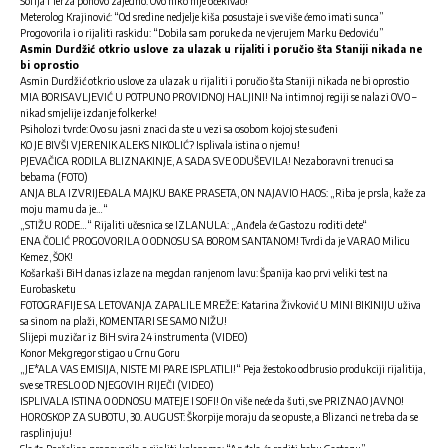
Sofija i Terza ponovo zajedno: Ovo niko nije očekivao!
Meterolog Krajinović: “Od sredine nedjelje kiša posustaje i sve više ćemo imati sunca”
Progovorila i o rijaliti raskidu: “Dobila sam poruke da ne vjerujem Marku Đedoviću”
Asmin Durdžić otkrio uslove za ulazak u rijaliti i poručio šta Staniji nikada ne
bi oprostio
Asmin Durdžić otkrio uslove za ulazak u rijaliti i poručio šta Staniji nikada ne bi oprostio
MIA BORISAVLJEVIĆ U POTPUNO PROVIDNOJ HALJINI! Na intimnoj regiji se nalazi OVO –
nikad smjelije izdanje folkerke!
Psiholozi tvrde: Ovo su jasni znaci da ste u vezi sa osobom kojoj ste suđeni
KO JE BIVŠI VJERENIK ALEKS NIKOLIĆ? Isplivala istina o njemu!
PJEVAČICA RODILA BLIZNAKINJE, A SADA SVE ODUŠEVILA! Nezaboravni trenuci sa
bebama (FOTO)
ANJA BLA IZVRIJEĐALA MAJKU BAKE PRASETA, ON NAJAVIO HAOS: „Riba je prsla, kaže za
moju mamu da je…“
„STIŽU RODE…“ Rijaliti učesnica se IZLANULA: „Anđela će Gastozu roditi dete“
ENA ČOLIĆ PROGOVORILA O ODNOSU SA BOROM SANTANOM! Tvrdi da je VARAO Milicu
Kemez, ŠOK!
Košarkaši BiH danas izlaze na megdan ranjenom lavu: Španija kao prvi veliki test na
Eurobasketu
FOTOGRAFIJE SA LETOVANJA ZAPALILE MREŽE: Katarina Živković U MINI BIKINIJU uživa
sa sinom na plaži, KOMENTARI SE SAMO NIŽU!
Slijepi muzičar iz BiH svira 24 instrumenta (VIDEO)
Konor Mekgregor stigao u Crnu Goru
„JE*ALA VAS EMISIJA, NISTE MI PARE ISPLATILI!“ Peja žestoko odbrusio produkciji rijalitija,
sve se TRESLO OD NJEGOVIH RIJEČI (VIDEO)
ISPLIVALA ISTINA O ODNOSU MATEJE I SOFI! On više neće da šuti, sve PRIZNAO JAVNO!
HOROSKOP ZA SUBOTU, 30. AUGUST: Škorpije moraju da se opuste, a Blizanci ne treba da se
rasplinjuju!