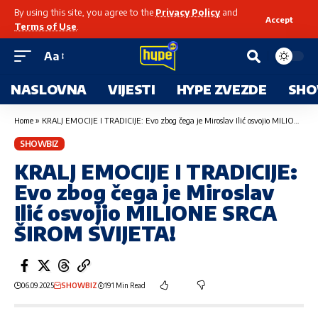
By using this site, you agree to the
Privacy Policy
and
Accept
Terms of Use
.
Aa
NASLOVNA
VIJESTI
HYPE ZVEZDE
SHO
Home
»
KRALJ EMOCIJE I TRADICIJE: Evo zbog čega je Miroslav Ilić osvojio MILIONE SRCA ŠIROM SVIJETA!
SHOWBIZ
KRALJ EMOCIJE I TRADICIJE:
Evo zbog čega je Miroslav
Ilić osvojio MILIONE SRCA
ŠIROM SVIJETA!
06.09.2025
SHOWBIZ
191 Min Read