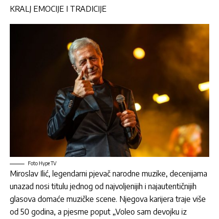
KRALJ EMOCIJE I TRADICIJE
Foto Hype TV
Miroslav Ilić
, legendarni
pjevač narodne muzike
, decenijama
unazad nosi titulu jednog od najvoljenijih i najautentičnijih
glasova domaće muzičke scene. Njegova karijera traje više
od 50 godina, a pjesme poput „Voleo sam devojku iz