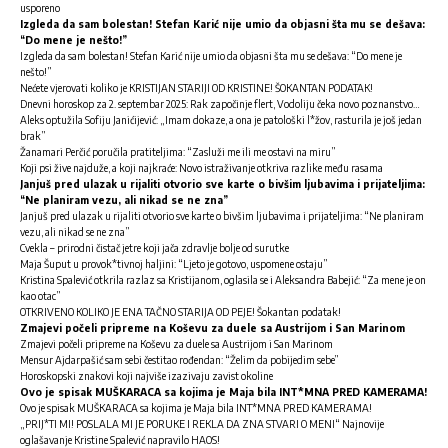
usporeno
Izgleda da sam bolestan! Stefan Karić nije umio da objasni šta mu se dešava:
“Do mene je nešto!”
Izgleda da sam bolestan! Stefan Karić nije umio da objasni šta mu se dešava: “Do mene je
nešto!”
Nećete vjerovati koliko je KRISTIJAN STARIJI OD KRISTINE! ŠOKANTAN PODATAK!
Dnevni horoskop za 2. septembar 2025: Rak započinje flert, Vodoliju čeka novo poznanstvo…
Aleks optužila Sofiju Janićijević: „Imam dokaze, a ona je patološki l*žov, rasturila je još jedan
brak”
Žanamari Perčić poručila pratiteljima: “Zasluži me ili me ostavi na miru”
Koji psi žive najduže, a koji najkraće: Novo istraživanje otkriva razlike među rasama
Janjuš pred ulazak u rijaliti otvorio sve karte o bivšim ljubavima i prijateljima:
“Ne planiram vezu, ali nikad se ne zna”
Janjuš pred ulazak u rijaliti otvorio sve karte o bivšim ljubavima i prijateljima: “Ne planiram
vezu, ali nikad se ne zna”
Cvekla – prirodni čistač jetre koji jača zdravlje bolje od surutke
Maja Šuput u provok*tivnoj haljini: “Ljeto je gotovo, uspomene ostaju”
Kristina Spalević otkrila razlaz sa Kristijanom, oglasila se i Aleksandra Babejić: “Za mene je on
kao otac”
OTKRIVENO KOLIKO JE ENA TAČNO STARIJA OD PEJE! Šokantan podatak!
Zmajevi počeli pripreme na Koševu za duele sa Austrijom i San Marinom
Zmajevi počeli pripreme na Koševu za duele sa Austrijom i San Marinom
Mensur Ajdarpašić sam sebi čestitao rođendan: “Želim da pobijedim sebe”
Horoskopski znakovi koji najviše izazivaju zavist okoline
Ovo je spisak MUŠKARACA sa kojima je Maja bila INT*MNA PRED KAMERAMA!
Ovo je spisak MUŠKARACA sa kojima je Maja bila INT*MNA PRED KAMERAMA!
„PRIJ*TI MI! POSLALA MI JE PORUKE I REKLA DA ZNA STVARI O MENI“ Najnovije
oglašavanje Kristine Spalević napravilo HAOS!