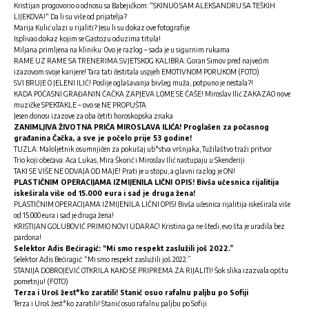
Kristijan progovorio o odnosu sa Babejićkom: “SKINUO SAM ALEKSANDRU SA TEŠKIH
LIJEKOVA!“ Da li su više od prijatelja?
Marija Kulić ulazi u rijaliti? Jesu li su dokaz ove fotografije
Isplivao dokaz kojim se Gastozu oduzima titula!
Miljana primljena na kliniku: Ovo je razlog – sada je u sigurnim rukama
RAME UZ RAME SA TRENERIMA SVJETSKOG KALIBRA: Goran Simov pred najvećim
izazovom svoje karijere! Tara tati čestitala uspjeh EMOTIVNOM PORUKOM (FOTO)
SVI BRUJE O JELENI ILIĆ! Poslije oglašavanja bivšeg muža, potpuno je nestala?!
KADA POČASNI GRAĐANIN ČAČKA ZAPJEVA LOME SE ČAŠE! Miroslav Ilić ZAKAZAO nove
muzičke SPEKTAKLE – ovo se NE PROPUŠTA
Jesen donosi izazove za oba četiti horoskopska znaka
ZANIMLJIVA ŽIVOTNA PRIČA MIROSLAVA ILIĆA! Proglašen za počasnog
građanina Čačka, a sve je počelo prije 53 godine!
TUZLA: Maloljetnik osumnjičen za pokušaj ub*stva vršnjaka, Tužilaštvo traži pritvor
Trio koji obećava: Aca Lukas, Mira Škorić i Miroslav Ilić nastupaju u Skenderiji
TAKI SE VIŠE NE ODVAJA OD MAJE! Prati je u stopu, a glavni razlog je ON!
PLASTIČNIM OPERACIJAMA IZMIJENILA LIČNI OPIS! Bivša učesnica rijalitija
iskeširala više od 15.000 eura i sad je druga žena!
PLASTIČNIM OPERACIJAMA IZMIJENILA LIČNI OPIS! Bivša učesnica rijalitija iskeširala više
od 15.000 eura i sad je druga žena!
KRISTIJAN GOLUBOVIĆ PRIMIO NOVI UDARAC! Kristina ga ne štedi, evo šta je uradila bez
pardona!
Selektor Adis Bećiragić: “Mi smo respekt zaslužili još 2022.”
Selektor Adis Bećiragić: “Mi smo respekt zaslužili još 2022.”
STANIJA DOBROJEVIĆ OTKRILA KAKO SE PRIPREMA ZA RIJALITI! Šok slika izazvala opštu
pometnju! (FOTO)
Terza i Uroš žest*ko zaratili! Stanić osuo rafalnu paljbu po Sofiji
Terza i Uroš žest*ko zaratili! Stanić osuo rafalnu paljbu po Sofiji