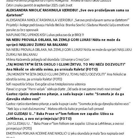
Slađa Poršelina progovorila o rijaliti kolegama: “Anđela će roditi bebu Gastozu”
Četiri znaka pamtit će septembar 2025. cijeli život
ALEKSANDRA NIKOLIĆ RASKINULA VJERIDBU! „Sve ovo proživljavam sama sa
djetetom!“
ALEKSANDRA NIKOLIĆ RASKINULA VJERIDBU! „Sve ovo proživljavam sama sa djetetom!“
Prijatelji i kolege podržavaju Halida Bešlića: Branka Sovrlić i Slađana Mandić šalju emotivne
poruke za brz oporavak
NAPUNIO TRG UPRKOS KIŠI! Lukas pokazao da je BROJ 1!
NA NEBU PROVALA OBLAKA, NA ZEMLJI GORI LUKAS! Ništa ne može da
spriječi NAJLUĐU ŽURKU NA BALKANU
NA NEBU PROVALA OBLAKA, NA ZEMLJI GORI LUKAS! Ništa ne može da spriječi NAJLUĐU
ŽURKU NA BALKANU
Milena Kačavenda pobjegla od skandala: Uživanje u Crnoj Gori
„TAJ MONSTR*M ŠETA OKOLO I GLUMI ŽRTVU, TO MU NEĆU DOZVOLITI“
Ana Nikolić se obratila svima, pa urnisala Raleta! (FOTO)
„TAJ MONSTR*M ŠETA OKOLO I GLUMI ŽRTVU, TO MU NEĆU DOZVOLITI“ Ana Nikolić se
obratila svima, pa urnisala Raleta! (FOTO)
Sofi napustila Srbiju: Evo gdje uživa trećeplasirana učesnica
Pjevač iz grupe “Parni valjak” očekuje dijete: „Od sada će sve pjesme imati novi smisao“
Gastoz riješio stambeno pitanje, a sada kupuje i auto: “Sramota je da ga
djevojka stalno vozi”
Gastoz riješio stambeno pitanje, a sada kupuje i auto: “Sramota je da ga djevojka stalno vozi”
“Nek laju u inat dušmanima”: Matora otkrila kako je prošao ludi provod
„SVI GLEDAJU U…“ Baka Prase vr*lom fotkom sve zapalio: Uživa sa
LeMilenas, a ovo svi primjećuju! (FOTO)
„SVI GLEDAJU U…“ Baka Prase vr*lom fotkom sve zapalio: Uživa sa LeMilenas, a ovo svi
primjećuju! (FOTO)
EMOTIVNA PORUKA KĆERKE ANE NIKOLIĆ! U jeku skandala je mala Tara napisala ovo!