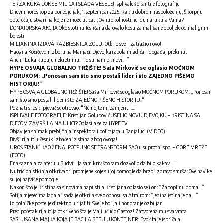
TERZA KUKA DOK SE MILICA I SLAĐA VESELE! Isplivale šokantne fotografije
Dnevni horoskop za ponedjeljak, 1. septembar 2025: Rak u dobrom raspoloženju, Škorpiju
opterećuju stvari na koje ne može uticati, Ovnu okolnosti ne idu naruku, a Vama?
DONATORSKA AKCIJA Oko stotinu Teslićana darovalo kosu za mališane oboljele od malignih
bolesti
MILJANINA IZJAVA RAZBJESNILA ZOLU! Otkrio sve – zatražio i ovo!
Haos na Kočićevom zboru na Manjači: Djevojka izbola mladića – događaj prekinut
Aneli i Luka kupuju nekretninu: “To su nam planovi …”
HYPE OSVAJA GLOBALNO TRŽIŠTE! Saša Mirković se oglasio MOĆNOM
PORUKOM: „Ponosan sam što smo postali lider i što ZAJEDNO PIŠEMO
HISTORIJU!“
HYPE OSVAJA GLOBALNO TRŽIŠTE! Saša Mirković se oglasio MOĆNOM PORUKOM: „Ponosan
sam što smo postali lider i što ZAJEDNO PIŠEMO HISTORIJU!“
Poznati srpski pjevač se otrovao: “Nemojte mi zamjeriti …”
ISPLIVALE FOTOGRAFIJE: Kristijan Golubović USELIO NOVU DJEVOJKU – KRISTINA SA
DJECOM ZAVRŠILA NA ULICI? Oglasila se za HYPE TV
Objavljen snimak prebij*nja inspektora i policajaca u Banjaluci (VIDEO)
Bivši rijaliti učesnik izbačen iz stana zbog ovoga!
UROŠ STANIĆ KAO ŽENA! POTPUNO SE TRANSFORMISAO u suprotni spol – GORE MREŽE
(FOTO)
Ena saznala za aferu u Budvi: “Ja sam kriv što sam dozvolio da bilo kakav …”
Nutricionistkinja otkriva tri promjene koje su joj pomogle da brzo i zdravo smrša: Ove navike
su joj najviše pomogle
Nakon što je Kristina sa sinovima napustila Kristijana oglasio se i on: “Za toplinu doma…”
Sofija mjesecima lagala i sada je otkrila sve o odnosu sa Atmirom: “Jedina istina je da …”
Iz bolničke postelje direktno u rijaliti: Sve je boli, ali honorar je ozbiljan
Pred početak rijalitija otkriveno šta je Maji učinio Gastoz! Zatvorena mu sva vrata
SASLUŠANA MAJKA KOJA JE BACILA BEBU U KONTEJNER: Evo šta je ispričala