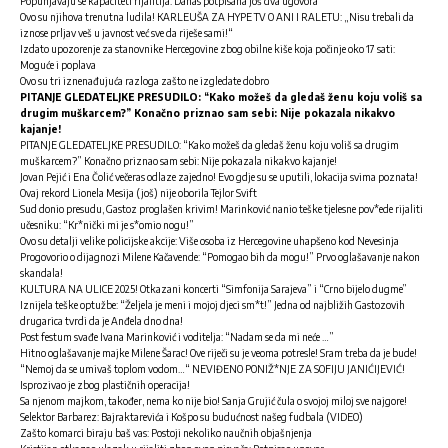
Popunjavaju se kapaciteti rijalitija: Danas potpisana još dva ugovora
Ovo su njihova trenutna ludila! KARLEUŠA ZA HYPE TV O ANI I RALETU: „Nisu trebali da
iznose prljav veš u javnost već sve da riješe sami!“
Izdato upozorenje za stanovnike Hercegovine zbog obilne kiše koja počinje oko 17 sati:
Moguće i poplava
Ovo su tri iznenađujuća razloga zašto ne izgledate dobro
PITANJE GLEDATELJKE PRESUDILO: “Kako možeš da gledaš ženu koju voliš sa
drugim muškarcem?” Konačno priznao sam sebi: Nije pokazala nikakvo
kajanje!
PITANJE GLEDATELJKE PRESUDILO: “Kako možeš da gledaš ženu koju voliš sa drugim
muškarcem?” Konačno priznao sam sebi: Nije pokazala nikakvo kajanje!
Jovan Pejić i Ena Čolić večeras odlaze zajedno! Evo gdje su se uputili, lokacija svima poznata!
Ovaj rekord Lionela Mesija (još) nije oborila Tejlor Svift
Sud donio presudu, Gastoz proglašen krivim! Marinković nanio teške tjelesne pov*ede rijaliti
učesniku: “Kr*nički mi je s*omio nogu!”
Ovo su detalji velike policijske akcije: Više osoba iz Hercegovine uhapšeno kod Nevesinja
Progovorio o dijagnozi Milene Kačavende: “Pomogao bih da mogu!” Prvo oglašavanje nakon
skandala!
KULTURA NA ULICE 2025! Otkazani koncerti “Simfonija Sarajeva” i “Crno bijelo dugme”
Iznijela teške optužbe: “Željela je meni i mojoj djeci sm*t!” Jedna od najbližih Gastozovih
drugarica tvrdi da je Anđela dno dna!
Post festum svađe Ivana Marinković i voditelja: “Nadam se da mi neće …”
Hitno oglašavanje majke Milene Šarac! Ove riječi su je veoma potresle! Sram treba da je bude!
“Nemoj da se umivaš toplom vodom…“ NEVIĐENO PONIŽ*NJE ZA SOFIJU JANIĆIJEVIĆ!
Isprozivao je zbog plastičnih operacija!
Sa njenom majkom, također, nema ko nije bio! Sanja Grujić čula o svojoj miloj sve najgore!
Selektor Barbarez: Bajraktarevića i Košpo su budućnost našeg fudbala (VIDEO)
Zašto komarci biraju baš vas: Postoji nekoliko naučnih objašnjenja