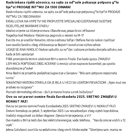
Raskrinkana rijaliti učesnica, na sajtu za od*asle pokazuje potpuno g*lo
tije*o! PRODAJE INT*MU ZA 1300 DINARA!
Raskrinkana rijaliti učesnica, na sajtu za od*asle pokazuje potpuno g*lo tije*o! PRODAJE
INT*MU ZA 1300 DINARA!
EKSKLUZIVA NA HYPE TV! NE PROPUSTITE SPECIJALNO GOSTOVANJE SVJETSKE
ISCJELITELJKE BARBARE O’NEIL!
Idealno vrijeme za čišćenje ormara: Obavite ovaj posao brzo i efikasno!
Tragedija kod Mostara: Pješakinja poginula u nesreći na M-17
Evo šta mu je uradila! Konačno, istina o odnosu Sofije i Stefana Karića nakon rijalitija!
Ivan osudio Sandru zbog zbližavanja sa Bajom! Izanalizirao njihov odnos
UDAJE SE ANA NIKOLIĆ! Nakon optužbi za na*ilje i zabrane prilaska donijela odluku, evo
kada će biti vjenčanje!
FIBA promijenila termin utakmice BiH u osmini finala: Evo kada igraju ZMAJEVI
LEPI MIĆA POB*ESNIO ZBOG KĆERKE! U emisiji uživo napravio karambol, pa uputio
skandalozne p*ovke!
Nina Badrić se prisjetila posljednje Jugovizije u Sarajevu: “Bila sam potpuno nepoznata
curica”
ŠOKANTNO! MATORA OTKRILA DA JE BILA U VEZI SA UDATOM PJEVAČICOM: „Njen muž me
je odveo na razgovor“
Poznati dermatolog otkriva – da li je masna hrana uzrok bubuljica?
Ovo su svi parovi osmine finala Eurobasketa 2025. SRETNO ZMAJEVI U
NOKAUT FAZI
Ovo su svi parovi osmine finala Eurobasketa 2025. SRETNO ZMAJEVI U NOKAUT FAZI
Dnevni horoskop za petak, 5. septembar 2025: Lav nezadovoljan zbog vijesti koje dobiva,
Vodoliji mogućnost za dobar dogovor, Djevica krije osjećanja, a Vi?
Ovo mjesto u BiH je šesti dan bez električne energije, vode, telefona… “Kao da smo se vratili u 12.
vijek”
Jelena Golubović završila na sedativima zbog smrti bliske osobe: “Slomljena sam, mama ne