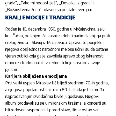
grada“, „Tako mi nedostaješ“, „Devojka iz grada“ i
„Božanstvena ženo“ odavno su postale evergrini.
KRALJ EMOCIJE I TRADICIJE
Rođen je 10. decembra 1950. godine u Mrčajevcima, selu
kraj Čačka, po kojem će kasnije i dobiti nadimak koji ga prati
cijelog života – Slavuj iz Mrčajevaca. Upravo to porijeklo i
njegova dosljednost narodnom melosu učinili su da ostane
vjeran publici koja ga je zavoljela upravo zbog iskrenosti,
emocije i tradicionalnih vrijednosti koje nosi kroz svoje
pjesme.
Karijera obilježena emocijama
Prvi veliki uspjeh Miroslav Ilić bilježi sredinom 70-ih godina,
a njegova popularnost kulminira 80-ih, kada je bio među
najprodavanijim izvođačima bivše Jugoslavije. Njegovi
albumi prodavali su se u milionskim tiražima, a koncerti su
bili redovno rasprodani. I pored slave, Ilić je ostao van