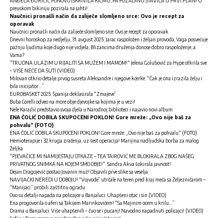
ANĐELA ĐURIČIĆ PONOVO ISKRIVILA KIČMU, PA POZADINU STAVILA U PRVI PLAN! U
preuskom bikiniju pozirala na jahti!
Naučnici pronašli način da zaliječe slomljeno srce: Ovo je recept za
oporavak
Naučnici pronašli način da zaliječe slomljeno srce: Ovo je recept za oporavak
Dnevni horoskop za nedjelju, 31. avgust 2025: Jarac raspoložen i željan provoda, Vaga posvećuje
pažnju ljudima koje dugo nije vidjela, Blizancima druženja donose dobro raspoloženje, a
Vama?
“TRUDNA ULAZIM U RIJALITI SA MUŽEM I MAMOM!“ Jelena Golubović za Hype otkrila sve
– VIŠE NEĆE DA ŠUTI (VIDEO)
Milovan otkrio detalje prvog susreta Aleksandre i njegove kćerke: “Čak je ona izrazila želju i
bila inicijator…”
EUROBASKET 2025. Španija deklasirala “Zmajeve”
Buba Corelli odveo na more obje djevojke sa kojima je u vezi!
Nele Karajlić predstavio svoja djela u Narodnoj biblioteci i najavio novi album
ENA ČOLIĆ DOBILA SKUPOCENI POKLON! Gore mreže: „Ovo nije baš za
pohvalu“ (FOTO)
ENA ČOLIĆ DOBILA SKUPOCENI POKLON! Gore mreže: „Ovo nije baš za pohvalu“ (FOTO)
Hemioterapije i 32 kruga zračenja, uz šest operacija! Marijina nadljudska borba za malog
Željka
“PJEVAČICE MI NAMIJEŠTAJU OTKAZE – TEA TAIROVIĆ ME BLOKIRALA ZBOG NAŠEG
PRIVATNOG SNIMKA NA KOJEM SMO OBJE!“ Sandra Akva šokirala javnost!
Dejan Dragojević postao Jovanin muž! Objavili prve slike sa veselja
NAVIJAČKI NEREDI U DOBOJU! “Vojvode” utrčale na teren pred kraj meča sa Željezničarom –
“Manijaci” probili zaštitnu ogradu
Ovo su detalji napada na policajce u Banjaluci: Uhapšeni otac i sin (VIDEO)
Ena progovorila o aferi sa Takijem Marinkovićem! “Sa Majinim ocem u krilu…”
Drama u Banjaluci: Više uhapšenih – čuo se i pucanj! Navodno napadnuti policajci! (VIDEO)