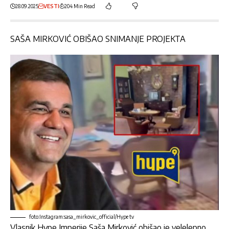
28.09.2025
VESTI
204 Min Read
SAŠA MIRKOVIĆ OBIŠAO SNIMANJE PROJEKTA
foto:Instagram:sasa_mirkovic_official/Hype tv
Vlasnik Hype Imperije
Saša Mirković
obišao je velelepno