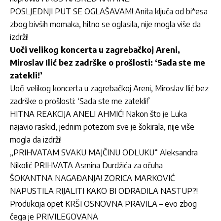
POSLJEDNJI PUT SE OGLAŠAVAM! Anita ključa od bi*esa
zbog bivših momaka, hitno se oglasila, nije mogla više da
izdrži!
Uoči velikog koncerta u zagrebačkoj Areni,
Miroslav Ilić bez zadrške o prošlosti: ‘Sada ste me
zatekli!’
Uoči velikog koncerta u zagrebačkoj Areni, Miroslav Ilić bez
zadrške o prošlosti: ‘Sada ste me zatekli!’
HITNA REAKCIJA ANELI AHMIĆ! Nakon što je Luka
najavio raskid, jednim potezom sve je šokirala, nije više
mogla da izdrži!
„PRIHVATAM SVAKU MAJČINU ODLUKU“ Aleksandra
Nikolić PRIHVATA Asmina Durdžića za očuha
ŠOKANTNA NAGAĐANJA! ZORICA MARKOVIĆ
NAPUSTILA RIJALITI KAKO BI ODRADILA NASTUP?!
Produkcija opet KRŠI OSNOVNA PRAVILA – evo zbog
čega je PRIVILEGOVANA