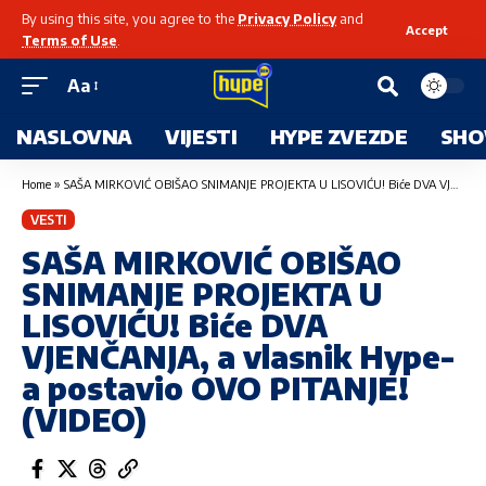
By using this site, you agree to the
Privacy Policy
and
Accept
Terms of Use
.
Aa
NASLOVNA
VIJESTI
HYPE ZVEZDE
SHO
Home
»
SAŠA MIRKOVIĆ OBIŠAO SNIMANJE PROJEKTA U LISOVIĆU! Biće DVA VJENČANJA, a vlasnik Hype-a postavio OVO PITANJE! (VIDEO)
VESTI
SAŠA MIRKOVIĆ OBIŠAO
SNIMANJE PROJEKTA U
LISOVIĆU! Biće DVA
VJENČANJA, a vlasnik Hype-
a postavio OVO PITANJE!
(VIDEO)