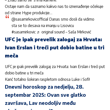
– Znači samo se*s ima kamere.
Ostaje nam da saznamo kakvo nas to iznenađenje očekuje
od strane Hype produkcije…
@sasamirkovicofficial
Danas smo dosli da vidimo
sta se to desava na imanju u Lisovicu
#sasamirkovic
♬ original sound – Saša Mirković
UFC je ipak prevelik zalogaj za Hrvata:
Ivan Erslan i treći put dobio batine u tri
meča
UFC je ipak prevelik zalogaj za Hrvata: Ivan Erslan i treći put
dobio batine u tri meča
Karić totalno šokiran raspletom odnosa Luke i Sofi!
Dnevni horoskop za nedjelju, 28.
septembar 2025: Ovan sve glatko
završava, Lav neodoljiv među