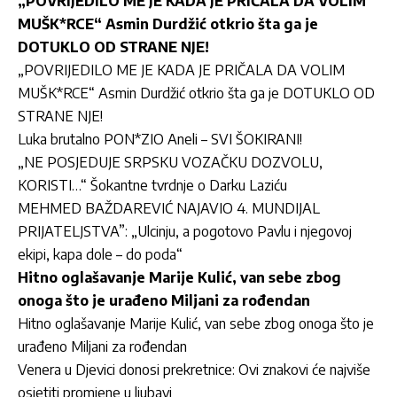
„POVRIJEDILO ME JE KADA JE PRIČALA DA VOLIM
MUŠK*RCE“ Asmin Durdžić otkrio šta ga je
DOTUKLO OD STRANE NJE!
„POVRIJEDILO ME JE KADA JE PRIČALA DA VOLIM
MUŠK*RCE“ Asmin Durdžić otkrio šta ga je DOTUKLO OD
STRANE NJE!
Luka brutalno PON*ZIO Aneli – SVI ŠOKIRANI!
„NE POSJEDUJE SRPSKU VOZAČKU DOZVOLU,
KORISTI…“ Šokantne tvrdnje o Darku Laziću
MEHMED BAŽDAREVIĆ NAJAVIO 4. MUNDIJAL
PRIJATELJSTVA”: „Ulcinju, a pogotovo Pavlu i njegovoj
ekipi, kapa dole – do poda“
Hitno oglašavanje Marije Kulić, van sebe zbog
onoga što je urađeno Miljani za rođendan
Hitno oglašavanje Marije Kulić, van sebe zbog onoga što je
urađeno Miljani za rođendan
Venera u Djevici donosi prekretnice: Ovi znakovi će najviše
osjetiti promjene u ljubavi