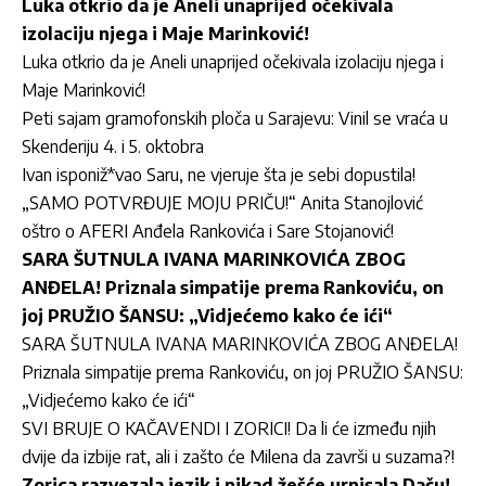
Luka otkrio da je Aneli unaprijed očekivala
izolaciju njega i Maje Marinković!
Luka otkrio da je Aneli unaprijed očekivala izolaciju njega i
Maje Marinković!
Peti sajam gramofonskih ploča u Sarajevu: Vinil se vraća u
Skenderiju 4. i 5. oktobra
Ivan isponiž*vao Saru, ne vjeruje šta je sebi dopustila!
„SAMO POTVRĐUJE MOJU PRIČU!“ Anita Stanojlović
oštro o AFERI Anđela Rankovića i Sare Stojanović!
SARA ŠUTNULA IVANA MARINKOVIĆA ZBOG
ANĐELA! Priznala simpatije prema Rankoviću, on
joj PRUŽIO ŠANSU: „Vidjećemo kako će ići“
SARA ŠUTNULA IVANA MARINKOVIĆA ZBOG ANĐELA!
Priznala simpatije prema Rankoviću, on joj PRUŽIO ŠANSU:
„Vidjećemo kako će ići“
SVI BRUJE O KAČAVENDI I ZORICI! Da li će između njih
dvije da izbije rat, ali i zašto će Milena da završi u suzama?!
Zorica razvezala jezik i nikad žešće urnisala Daču!