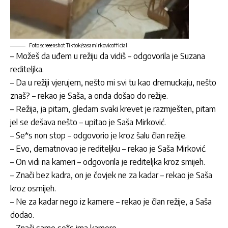
Foto screeenshot Tiktok/sasamirkovicofficial
– Možeš da uđem u režiju da vidiš – odgovorila je Suzana
rediteljka.
– Da u režiji vjerujem, nešto mi svi tu kao dremuckaju, nešto
znaš? – rekao je Saša, a onda došao do režije.
– Režija, ja pitam, gledam svaki krevet je razmješten, pitam
jel se dešava nešto – upitao je Saša Mirković.
– Se*s non stop – odgovorio je kroz šalu član režije.
– Evo, dematnovao je rediteljku – rekao je Saša Mirković.
– On vidi na kameri – odgovorila je rediteljka kroz smijeh.
– Znači bez kadra, on je čovjek ne za kadar – rekao je Saša
kroz osmijeh.
– Ne za kadar nego iz kamere – rekao je član režije, a Saša
dodao.