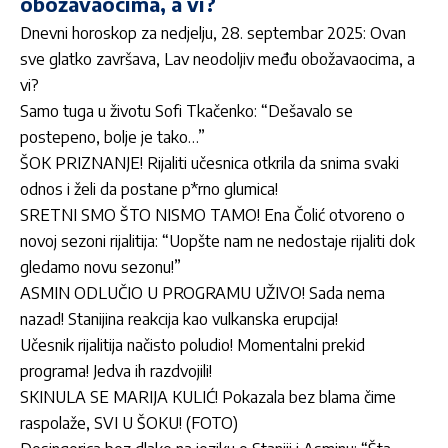
obožavaocima, a vi?
Dnevni horoskop za nedjelju, 28. septembar 2025: Ovan
sve glatko završava, Lav neodoljiv među obožavaocima, a
vi?
Samo tuga u životu Sofi Tkačenko: “Dešavalo se
postepeno, bolje je tako…”
ŠOK PRIZNANJE! Rijaliti učesnica otkrila da snima svaki
odnos i želi da postane p*rno glumica!
SRETNI SMO ŠTO NISMO TAMO! Ena Čolić otvoreno o
novoj sezoni rijalitija: “Uopšte nam ne nedostaje rijaliti dok
gledamo novu sezonu!”
ASMIN ODLUČIO U PROGRAMU UŽIVO! Sada nema
nazad! Stanijina reakcija kao vulkanska erupcija!
Učesnik rijalitija načisto poludio! Momentalni prekid
programa! Jedva ih razdvojili!
SKINULA SE MARIJA KULIĆ! Pokazala bez blama čime
raspolaže, SVI U ŠOKU! (FOTO)