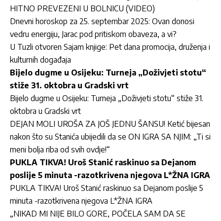
HITNO PREVEZENI U BOLNICU (VIDEO)
Dnevni horoskop za 25. septembar 2025: Ovan donosi
vedru energiju, Jarac pod pritiskom obaveza, a vi?
U Tuzli otvoren Sajam knjige: Pet dana promocija, druženja i
kulturnih događaja
Bijelo dugme u Osijeku: Turneja „Doživjeti stotu“
stiže 31. oktobra u Gradski vrt
Bijelo dugme u Osijeku: Turneja „Doživjeti stotu“ stiže 31.
oktobra u Gradski vrt
DEJAN MOLI UROŠA ZA JOŠ JEDNU ŠANSU! Ketić bijesan
nakon što su Stanića ubijedili da se ON IGRA SA NJIM: „Ti si
meni bolja riba od svih ovdje!“
PUKLA TIKVA! Uroš Stanić raskinuo sa Dejanom
poslije 5 minuta -razotkrivena njegova L*ŽNA IGRA
PUKLA TIKVA! Uroš Stanić raskinuo sa Dejanom poslije 5
minuta -razotkrivena njegova L*ŽNA IGRA
„NIKAD MI NIJE BILO GORE, POČELA SAM DA SE