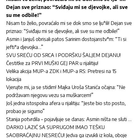
Dejan sve priznao: “Sviđaju mi se djevojke, ali sve
su me odbile!”
Nisam to želio, povraćalo mi se dok smo se lju*ili! Dejan sve
priznao: “Sviđaju mi se djevojke, ali sve su me odbile!”
Asmin i Janjuš obrisali patos Sarinim dostojanstv*m: “Ti si
jefti*a djevojka…”
SVU SREĆU OD SRCA I PODRŠKU ŠALJEM DEJANU!
Čestitke za PRVI MUŠKI GEJ PAR u rijalitiju!
Velika akcija MUP-a ZDK i MUP-a RS: Pretresi na 15
lokacija
Vjerujte mi, ja se stidim! Majka Uroša Stanića očajna: “Ne
podržavam njegovu vezu sa muškarcem!”
Još jedna istospolna afera u rijalitiju: “Jeste bio sto posto,
probao je sigurno”
Stanija potvrdila – pojavljuje se danas: Asmin ništa ne sluti …
DARKO LAZIĆ SA SUPRUGOM IMAO TEŠKU
SAOBRAĆAJNU NESREĆU! Jedva ga izvukli iz kola, oboje