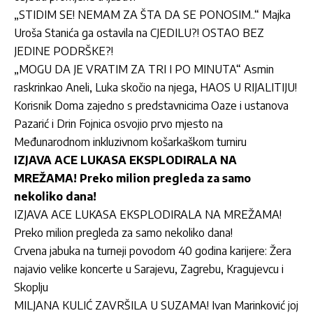
„STIDIM SE! NEMAM ZA ŠTA DA SE PONOSIM..“ Majka
Uroša Stanića ga ostavila na CJEDILU?! OSTAO BEZ
JEDINE PODRŠKE?!
„MOGU DA JE VRATIM ZA TRI I PO MINUTA“ Asmin
raskrinkao Aneli, Luka skočio na njega, HAOS U RIJALITIJU!
Korisnik Doma zajedno s predstavnicima Oaze i ustanova
Pazarić i Drin Fojnica osvojio prvo mjesto na
Međunarodnom inkluzivnom košarkaškom turniru
IZJAVA ACE LUKASA EKSPLODIRALA NA
MREŽAMA! Preko milion pregleda za samo
nekoliko dana!
IZJAVA ACE LUKASA EKSPLODIRALA NA MREŽAMA!
Preko milion pregleda za samo nekoliko dana!
Crvena jabuka na turneji povodom 40 godina karijere: Žera
najavio velike koncerte u Sarajevu, Zagrebu, Kragujevcu i
Skoplju
MILJANA KULIĆ ZAVRŠILA U SUZAMA! Ivan Marinković joj