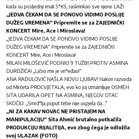
kada su posljednji imali S*KS, raskrinkao sve njene LAŽI
„JEDVA ČEKAM DA SE PONOVO VIDIMO POSLIJE
DUŽEG VREMENA“ Pripremite se za ZAJEDNIČKI
KONCERT Mire, Ace i Miroslava!
„JEDVA ČEKAM DA SE PONOVO VIDIMO POSLIJE
DUŽEG VREMENA“ Pripremite se za ZAJEDNIČKI
KONCERT Mire, Ace i Miroslava!
MILAN MILOŠEVIĆ PODNIO 9 TUŽBI PROTIV ASMINA
DURDŽIĆA! „Lično me je vri*eđao!“
ANA RADULOVIĆ NAŠLA NOVU LJUBAV! Nakon razvoda
od Mirčeta PROCVJETALA, evo ko joj izmamljuje OSMEH
SITA UDARILA OPET NA ASMINA, NJEGOV OTAC
SKOČIO: „Smrd*lja poput tebe nije uspjela da…“
„NI ZA KAKAV NOVAC NE PRISTAJEM NA
MANIPULACIJU“ Sita Ahmić brutalno potkačila
PRODUKCIJU RIJALITIJA, evo zbog čega je odložila
svoj ULAZAK (FOTO)