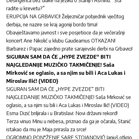
Desingerica bez dlake na jeziku o Staniji i Asminu: “Šta
radite u krevetu?”
ERUPCIJA NA GRBAVICI! Željezničar pobjednik vječitog
derbija, ne nazire se kraj agoniji bordo tima!
Obavještavamo javnost i sve posjetioce da je večerašnji
koncert Ane Nikolić u klubu Gaudeamus OTKAZAN!
Barbarez i Papac zajedno prate sarajevski derbi na Grbavici!
SIGURAN SAM DA ĆE „HYPE ZVEZDE“ BITI
NAJGLEDANIJE MUZIČKO TAKMIČENJE! Saša
Mirković se oglasio, a sa njim su bili i Aca Lukas i
Miroslav Ilić! (VIDEO)
SIGURAN SAM DA ĆE „HYPE ZVEZDE“ BITI
NAJGLEDANIJE MUZIČKO TAKMIČENJE! Saša Mirković se
oglasio, a sa njim su bili i Aca Lukas i Miroslav Ilić! (VIDEO)
Esma Dizić briljirala i u Bratislavi: Novi državni rekord!
Terza vinuo Minu u nebesa, priznao da ga je očarala, Stanić
istakao da mu je Maja prirasla za srce!
OGROMNO PON*ŽENJE SARE STOJANOVIĆ! Janjuš otkrio