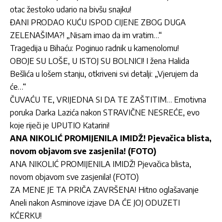
otac žestoko udario na bivšu snajku!
ĐANI PRODAO KUĆU ISPOD CIJENE ZBOG DUGA
ZELENAŠIMA?! „Nisam imao da im vratim…“
Tragedija u Bihaću: Poginuo radnik u kamenolomu!
OBOJE SU LOŠE, U ISTOJ SU BOLNICI! I žena Halida
Bešlića u lošem stanju, otkriveni svi detalji: „Vjerujem da
će…“
ČUVAĆU TE, VRIJEDNA SI DA TE ZAŠTITIM… Emotivna
poruka Darka Lazića nakon STRAVIČNE NESREĆE, evo
koje riječi je UPUTIO Katarini!
ANA NIKOLIĆ PROMIJENILA IMIDŽ! Pjevačica blista,
novom objavom sve zasjenila! (FOTO)
ANA NIKOLIĆ PROMIJENILA IMIDŽ! Pjevačica blista,
novom objavom sve zasjenila! (FOTO)
ZA MENE JE TA PRIČA ZAVRŠENA! Hitno oglašavanje
Aneli nakon Asminove izjave DA ĆE JOJ ODUZETI
KĆERKU!