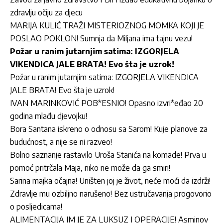
zdravlju očiju za djecu
MARIJA KULIĆ TRAŽI MISTERIOZNOG MOMKA KOJI JE
POSLAO POKLON! Sumnja da Miljana ima tajnu vezu!
Požar u ranim jutarnjim satima: IZGORJELA
VIKENDICA JALE BRATA! Evo šta je uzrok!
Požar u ranim jutarnjim satima: IZGORJELA VIKENDICA
JALE BRATA! Evo šta je uzrok!
IVAN MARINKOVIĆ POB*ESNIO! Opasno izvri*eđao 20
godina mlađu djevojku!
Bora Santana iskreno o odnosu sa Sarom! Kuje planove za
budućnost, a nije se ni razveo!
Bolno saznanje rastavilo Uroša Stanića na komade! Prva u
pomoć pritrčala Maja, niko ne može da ga smiri!
Sarina majka očajna! Uništen joj je život, neće moći da izdrži!
Zdravlje mu ozbiljno narušeno! Bez ustručavanja progovorio
o posljedicama!
ALIMENTACIJA IM JE ZA LUKSUZ I OPERACIJE! Asminov