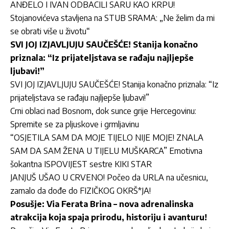
ANĐELO I IVAN ODBACILI SARU KAO KRPU!
Stojanovićeva stavljena na STUB SRAMA: „Ne želim da mi
se obrati više u životu“
SVI JOJ IZJAVLJUJU SAUČEŠĆE! Stanija konačno
priznala: “Iz prijateljstava se rađaju najljepše
ljubavi!”
SVI JOJ IZJAVLJUJU SAUČEŠĆE! Stanija konačno priznala: “Iz
prijateljstava se rađaju najljepše ljubavi!”
Crni oblaci nad Bosnom, dok sunce grije Hercegovinu:
Spremite se za pljuskove i grmljavinu
“OSJETILA SAM DA MOJE TIJELO NIJE MOJE! ZNALA
SAM DA SAM ŽENA U TIJELU MUŠKARCA” Emotivna
šokantna ISPOVIJEST sestre KIKI STAR
JANJUŠ UŠAO U CRVENO! Počeo da URLA na učesnicu,
zamalo da dođe do FIZIČKOG OKRŠ*JA!
Posušje: Via Ferata Brina – nova adrenalinska
atrakcija koja spaja prirodu, historiju i avanturu!