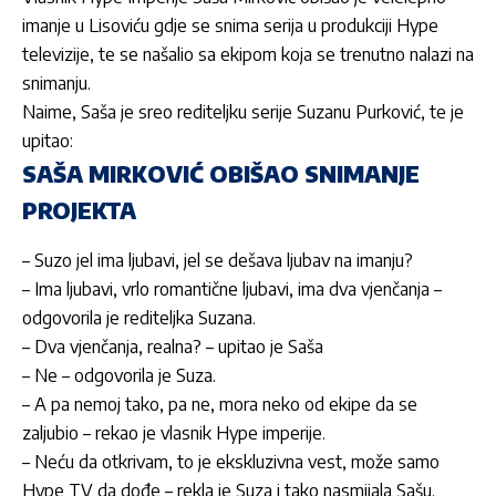
imanje u Lisoviću gdje se snima serija u produkciji Hype
televizije, te se našalio sa ekipom koja se trenutno nalazi na
snimanju.
Naime, Saša je sreo rediteljku serije Suzanu Purković, te je
upitao:
SAŠA MIRKOVIĆ OBIŠAO SNIMANJE
PROJEKTA
– Suzo jel ima ljubavi, jel se dešava ljubav na imanju?
– Ima ljubavi, vrlo romantične ljubavi, ima dva vjenčanja –
odgovorila je rediteljka Suzana.
– Dva vjenčanja, realna? – upitao je Saša
– Ne – odgovorila je Suza.
– A pa nemoj tako, pa ne, mora neko od ekipe da se
zaljubio – rekao je vlasnik Hype imperije.
– Neću da otkrivam, to je ekskluzivna vest, može samo
Hype TV da dođe – rekla je Suza i tako nasmijala Sašu.