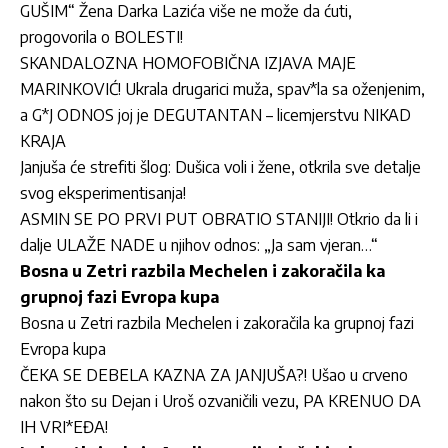
GUŠIM“ Žena Darka Lazića više ne može da ćuti,
progovorila o BOLESTI!
SKANDALOZNA HOMOFOBIČNA IZJAVA MAJE
MARINKOVIĆ! Ukrala drugarici muža, spav*la sa oženjenim,
a G*J ODNOS joj je DEGUTANTAN – licemjerstvu NIKAD
KRAJA
Janjuša će strefiti šlog: Dušica voli i žene, otkrila sve detalje
svog eksperimentisanja!
ASMIN SE PO PRVI PUT OBRATIO STANIJI! Otkrio da li i
dalje ULAŽE NADE u njihov odnos: „Ja sam vjeran…“
Bosna u Zetri razbila Mechelen i zakoračila ka
grupnoj fazi Evropa kupa
Bosna u Zetri razbila Mechelen i zakoračila ka grupnoj fazi
Evropa kupa
ČEKA SE DEBELA KAZNA ZA JANJUŠA?! Ušao u crveno
nakon što su Dejan i Uroš ozvaničili vezu, PA KRENUO DA
IH VRI*EĐA!