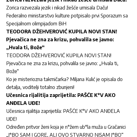
Zorica razvezala jezik i nikad žešće urnisala Daču!
Federalno ministarstvo kulture potpisalo prvi Sporazum sa
Specijalnom olimpijadom BiH
TEODORA DŽEHVEROVIĆ KUPILA NOVI STAN!
Pjevačica ne zna za krizu, pohvalila se javno:
„Hvala ti, Bože“
TEODORA DŽEHVEROVIĆ KUPILA NOVI STAN!
Pjevačica ne zna za krizu, pohvalila se javno: „Hvala ti,
Bože“
Ko je misteriozna takmičarka? Miljana Kulić je opisala do
detalja, voditelji totalno zbunjeni!
Učesnica rijalitija zaprijetila: PAŠĆE K*V AKO
ANĐELA UĐE!
Učesnica rijalitija zaprijetila: PAŠĆE K*V AKO ANĐELA
UĐE!
Određen pritvor ženi koja je n*žem ub*la muža u Gračanici
„J*BO SAM I GORE, ALI OVO STVARNO NISAM J*BO“