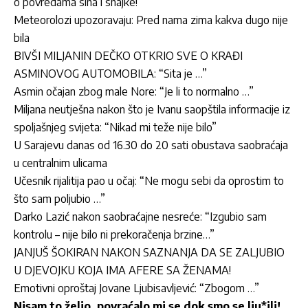
o povredama sina i snajke!
Meteorolozi upozoravaju: Pred nama zima kakva dugo nije
bila
BIVŠI MILJANIN DEČKO OTKRIO SVE O KRAĐI
ASMINOVOG AUTOMOBILA: “Sita je …”
Asmin očajan zbog male Nore: “Je li to normalno …”
Miljana neutješna nakon što je Ivanu saopštila informacije iz
spoljašnjeg svijeta: “Nikad mi teže nije bilo”
U Sarajevu danas od 16.30 do 20 sati obustava saobraćaja
u centralnim ulicama
Učesnik rijalitija pao u očaj: “Ne mogu sebi da oprostim to
što sam poljubio …”
Darko Lazić nakon saobraćajne nesreće: “Izgubio sam
kontrolu – nije bilo ni prekoračenja brzine…”
JANJUŠ ŠOKIRAN NAKON SAZNANJA DA SE ZALJUBIO
U DJEVOJKU KOJA IMA AFERE SA ŽENAMA!
Emotivni oproštaj Jovane Ljubisavljević: “Zbogom …”
Nisam to želio, povraćalo mi se dok smo se lju*ili!