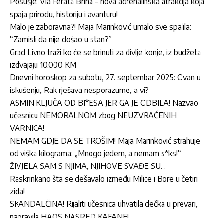
Posušje: Via Ferata Brina – nova adrenalinska atrakcija koja
spaja prirodu, historiju i avanturu!
Malo je zaboravna?! Maja Marinković umalo sve spalila:
“Zamisli da nije došao u stan?”
Grad Livno traži ko će se brinuti za divlje konje, iz budžeta
izdvajaju 10.000 KM
Dnevni horoskop za subotu, 27. septembar 2025: Ovan u
iskušenju, Rak rješava nesporazume, a vi?
ASMIN KLJUČA OD BI*ESA JER GA JE ODBILA! Nazvao
učesnicu NEMORALNOM zbog NEUZVRAĆENIH
VARNICA!
NEMAM GDJE DA SE TROŠIM! Maja Marinković strahuje
od viška kilograma: „Mnogo jedem, a nemam s*ks!“
ŽIVJELA SAM S NJIMA, NJIHOVE SVAĐE SU…
Raskrinkano šta se dešavalo između Milice i Bore u četiri
zida!
SKANDALČINA! Rijaliti učesnica uhvatila dečka u prevari,
napravila HAOS NASRED KAFANE!