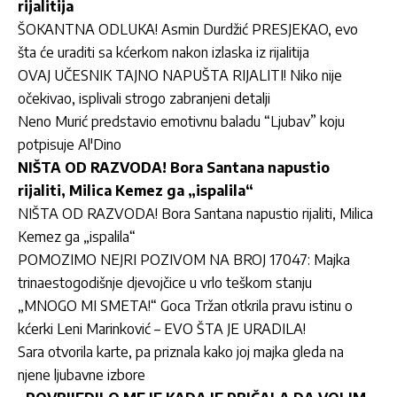
rijalitija
ŠOKANTNA ODLUKA! Asmin Durdžić PRESJEKAO, evo
šta će uraditi sa kćerkom nakon izlaska iz rijalitija
OVAJ UČESNIK TAJNO NAPUŠTA RIJALITI! Niko nije
očekivao, isplivali strogo zabranjeni detalji
Neno Murić predstavio emotivnu baladu “Ljubav” koju
potpisuje Al'Dino
NIŠTA OD RAZVODA! Bora Santana napustio
rijaliti, Milica Kemez ga „ispalila“
NIŠTA OD RAZVODA! Bora Santana napustio rijaliti, Milica
Kemez ga „ispalila“
POMOZIMO NEJRI POZIVOM NA BROJ 17047: Majka
trinaestogodišnje djevojčice u vrlo teškom stanju
„MNOGO MI SMETA!“ Goca Tržan otkrila pravu istinu o
kćerki Leni Marinković – EVO ŠTA JE URADILA!
Sara otvorila karte, pa priznala kako joj majka gleda na
njene ljubavne izbore