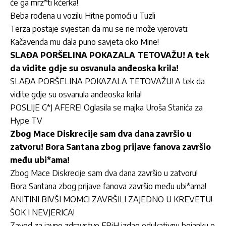
će ga mrz*ti kćerka!
Beba rođena u vozilu Hitne pomoći u Tuzli
Terza postaje svjestan da mu se ne može vjerovati:
Kačavenda mu dala puno savjeta oko Mine!
SLAĐA PORŠELINA POKAZALA TETOVAŽU! A tek
da vidite gdje su osvanula anđeoska krila!
SLAĐA PORŠELINA POKAZALA TETOVAŽU! A tek da
vidite gdje su osvanula anđeoska krila!
POSLIJE G*J AFERE! Oglasila se majka Uroša Stanića za
Hype TV
Zbog Mace Diskrecije sam dva dana završio u
zatvoru! Bora Santana zbog prijave fanova završio
među ubi*ama!
Zbog Mace Diskrecije sam dva dana završio u zatvoru!
Bora Santana zbog prijave fanova završio među ubi*ama!
ANITINI BIVŠI MOMCI ZAVRŠILI ZAJEDNO U KREVETU!
ŠOK I NEVJERICA!
Zavod za javno zdravstvo FBiH izdao edukativnu bojanku o