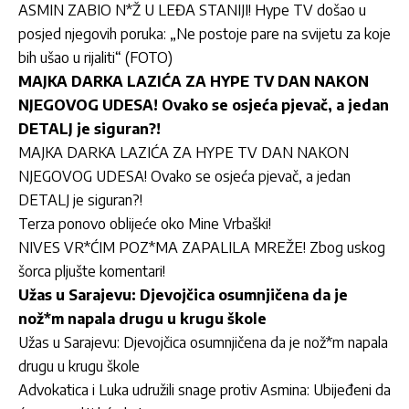
ASMIN ZABIO N*Ž U LEĐA STANIJI! Hype TV došao u
posjed njegovih poruka: „Ne postoje pare na svijetu za koje
bih ušao u rijaliti“ (FOTO)
MAJKA DARKA LAZIĆA ZA HYPE TV DAN NAKON
NJEGOVOG UDESA! Ovako se osjeća pjevač, a jedan
DETALJ je siguran?!
MAJKA DARKA LAZIĆA ZA HYPE TV DAN NAKON
NJEGOVOG UDESA! Ovako se osjeća pjevač, a jedan
DETALJ je siguran?!
Terza ponovo oblijeće oko Mine Vrbaški!
NIVES VR*ĆIM POZ*MA ZAPALILA MREŽE! Zbog uskog
šorca pljušte komentari!
Užas u Sarajevu: Djevojčica osumnjičena da je
nož*m napala drugu u krugu škole
Užas u Sarajevu: Djevojčica osumnjičena da je nož*m napala
drugu u krugu škole
Advokatica i Luka udružili snage protiv Asmina: Ubijeđeni da