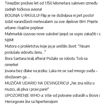
Tinejdžer preživio let od 1.150 kilometara sakriven između
zadnjih točkova aviona!
BOGINJA U RASULU! Filip je ne doživljava ni pet posto!
Izdat narandžasti meteoalarm za ove dijelove BiH: Prijete
urbane i bujične poplave
Mahmurluk izazvao nove sukobe! Janjuš se uspio zakačiti i s
NJIM!
Matora o prokletstvu koje joj je uništilo život: “Nisam
poslušala vidovitu ženu…”
Bora Santana kralj aftera! Požalio se robotu Toši na
cimerke!
Jovana bez dlake na jeziku: Luka mi se sad mnogo sviđa –
obožavam ga …
MUZIČAR UDARIO NA DESINGERICU! „Ne zna ništa o
muzici, ali pliva i pravi pare!“
UPOZORENJE WHO-a: Više od polovine odraslih u Bosni i
Hercegovini živi sa hipertenzijom