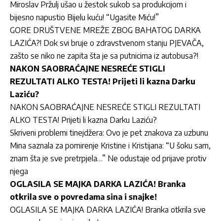
Miroslav Pržulj ušao u žestok sukob sa produkcijom i
bijesno napustio Bijelu kuću! “Ugasite Miću!”
GORE DRUŠTVENE MREŽE ZBOG BAHATOG DARKA
LAZIĆA?! Dok svi bruje o zdravstvenom stanju PJEVAČA,
zašto se niko ne zapita šta je sa putnicima iz autobusa?!
NAKON SAOBRAĆAJNE NESREĆE STIGLI
REZULTATI ALKO TESTA! Prijeti li kazna Darku
Laziću?
NAKON SAOBRAĆAJNE NESREĆE STIGLI REZULTATI
ALKO TESTA! Prijeti li kazna Darku Laziću?
Skriveni problemi tinejdžera: Ovo je pet znakova za uzbunu
Mina saznala za pomirenje Kristine i Kristijana: “U šoku sam,
znam šta je sve pretrpjela…” Ne odustaje od prijave protiv
njega
OGLASILA SE MAJKA DARKA LAZIĆA! Branka
otkrila sve o povredama sina i snajke!
OGLASILA SE MAJKA DARKA LAZIĆA! Branka otkrila sve