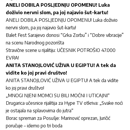
ANELI DOBILA POSLJEDNJU OPOMENU! Luka
doživio nervni slom, pa joj najavio šut-kartu!
ANELI DOBILA POSLJEDNJU OPOMENU! Luka doživio
nervni slom, pa joj najavio šut-kartu!
Balet Fest Sarajevo donosi “Grka Zorbu” i “Dobre vibracije”
na scenu Narodnog pozorišta
Stravične scene u rijalitiju: UČESNIK POTROŠIO 47.000
EVRA!
ANITA STANOJLOVIĆ UŽIVA U EGIPTU! A tek da
vidite ko joj pravi društvo!
ANITA STANOJLOVIĆ UŽIVA U EGIPTU! A tek da vidite
ko joj pravi društvo!
„MNOGI NJENI MOMCI SU BILI MOĆNI I UTICAJNI“
Drugarica učesnice rijalitija za Hype TV otkriva: „Svake noći
je ostajala na splavovima do jutra“
Borac spreman za Posušje: Marinović oprezan, Juričić
poručuje – idemo po tri boda