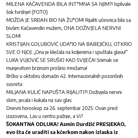
MILENA KAČAVENDA BILA INT*MNA SA NJIM?! Isplivale
šok tvrdnje! (FOTO)
MOŽDA JE SRĐAN BIO NA ŽU*OM! Rijaliti učesnica bila sa
bivšim Kačavendin mužem, ONA DOŽIVJELA NERVNI
SLOM!
KRISTIJAN GOLUBOVIĆ UDA*IO NA BABEJIĆKU, OTKRIO
SVE O NJOJ: „Ona je klečala na koljenima i spuštala glavu!“
LUKA VUJOVIĆ SE SRUŠIO KAO SVIJEĆA! Snimak se
munjevitom brzinom proširio mrežama!
Brčko u oktobru domaćin 42. Internacionalnih pozorišnih
susreta
MILJANA KULIĆ NAPUŠTA RIJALITI?! Doživjela nervni
slom, jecala i kukala na sav glas
Dnevni horoskop za 26. septembar 2025: Ovan pred
izazovima, Lav u centru pažnje, a Vi?
ŠOKANTNA ODLUKA! Asmin Durdžić PRESJEKAO,
evo šta će uraditi sa kćerkom nakon izlaska iz