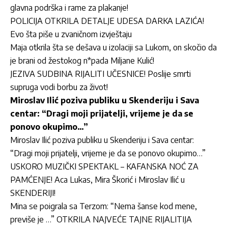
glavna podrška i rame za plakanje!
POLICIJA OTKRILA DETALJE UDESA DARKA LAZIĆA!
Evo šta piše u zvaničnom izvještaju
Maja otkrila šta se dešava u izolaciji sa Lukom, on skočio da
je brani od žestokog n*pada Miljane Kulić!
JEZIVA SUDBINA RIJALITI UČESNICE! Poslije smrti
supruga vodi borbu za život!
Miroslav Ilić poziva publiku u Skenderiju i Sava
centar: “Dragi moji prijatelji, vrijeme je da se
ponovo okupimo…”
Miroslav Ilić poziva publiku u Skenderiju i Sava centar:
“Dragi moji prijatelji, vrijeme je da se ponovo okupimo…”
USKORO MUZIČKI SPEKTAKL – KAFANSKA NOĆ ZA
PAMĆENJE! Aca Lukas, Mira Škorić i Miroslav Ilić u
SKENDERIJI!
Mina se poigrala sa Terzom: “Nema šanse kod mene,
previše je …” OTKRILA NAJVEĆE TAJNE RIJALITIJA