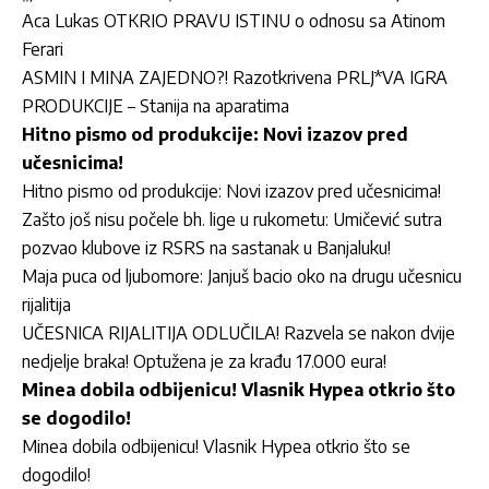
Aca Lukas OTKRIO PRAVU ISTINU o odnosu sa Atinom
Ferari
ASMIN I MINA ZAJEDNO?! Razotkrivena PRLJ*VA IGRA
PRODUKCIJE – Stanija na aparatima
Hitno pismo od produkcije: Novi izazov pred
učesnicima!
Hitno pismo od produkcije: Novi izazov pred učesnicima!
Zašto još nisu počele bh. lige u rukometu: Umičević sutra
pozvao klubove iz RSRS na sastanak u Banjaluku!
Maja puca od ljubomore: Janjuš bacio oko na drugu učesnicu
rijalitija
UČESNICA RIJALITIJA ODLUČILA! Razvela se nakon dvije
nedjelje braka! Optužena je za krađu 17.000 eura!
Minea dobila odbijenicu! Vlasnik Hypea otkrio što
se dogodilo!
Minea dobila odbijenicu! Vlasnik Hypea otkrio što se
dogodilo!