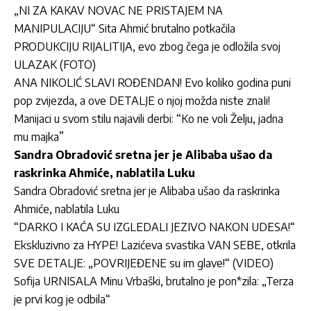
„NI ZA KAKAV NOVAC NE PRISTAJEM NA
MANIPULACIJU“ Sita Ahmić brutalno potkačila
PRODUKCIJU RIJALITIJA, evo zbog čega je odložila svoj
ULAZAK (FOTO)
ANA NIKOLIĆ SLAVI ROĐENDAN! Evo koliko godina puni
pop zvijezda, a ove DETALJE o njoj možda niste znaIi!
Manijaci u svom stilu najavili derbi: “Ko ne voli Želju, jadna
mu majka”
Sandra Obradović sretna jer je Alibaba ušao da
raskrinka Ahmiće, nablatila Luku
Sandra Obradović sretna jer je Alibaba ušao da raskrinka
Ahmiće, nablatila Luku
“DARKO I KAĆA SU IZGLEDALI JEZIVO NAKON UDESA!“
Ekskluzivno za HYPE! Lazićeva svastika VAN SEBE, otkrila
SVE DETALJE: „POVRIJEĐENE su im glave!“ (VIDEO)
Sofija URNISALA Minu Vrbaški, brutalno je pon*zila: „Terza
je prvi kog je odbila“