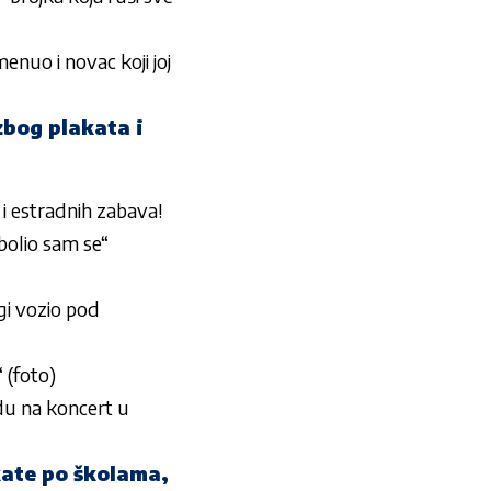
o i novac koji joj
bog plakata i
 estradnih zabava!
olio sam se“
i vozio pod
(foto)
du na koncert u
kate po školama,