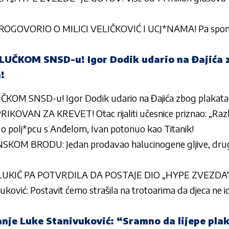
OVORIO O MILICI VELIČKOVIĆ I UCJ*NAMA! Pa spomenu
UČKOM SNSD-u! Igor Dodik udario na Đajića z
!
M SNSD-u! Igor Dodik udario na Đajića zbog plakata i
KOVAN ZA KREVET! Otac rijaliti učesnice priznao: „Razb
 o polj*pcu s Anđelom, Ivan potonuo kao Titanik!
OM BRODU: Jedan prodavao halucinogene gljive, drug
LUKIĆ PA POTVRDILA DA POSTAJE DIO „HYPE ZVEZDA“ 
ković: Postavit ćemo strašila na trotoarima da djeca ne i
nje Luke Stanivuković: “Sramno da lijepe pla