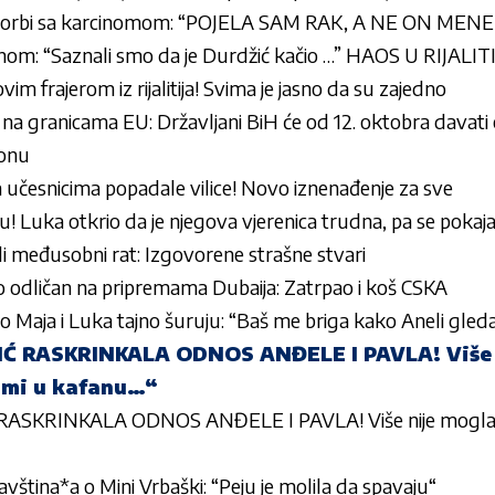
j borbi sa karcinomom: “POJELA SAM RAK, A NE ON MENE
nom: “Saznali smo da je Durdžić kačio …” HAOS U RIJALIT
m frajerom iz rijalitija! Svima je jasno da su zajedno
na granicama EU: Državljani BiH će od 12. oktobra davati o
zonu
a učesnicima popadale vilice! Novo iznenađenje za sve
! Luka otkrio da je njegova vjerenica trudna, pa se pokaj
ili međusobni rat: Izgovorene strašne stvari
odličan na pripremama Dubaija: Zatrpao i koš CSKA
o Maja i Luka tajno šuruju: “Baš me briga kako Aneli gleda
 RASKRINKALA ODNOS ANĐELE I PAVLA! Više 
u mi u kafanu…“
SKRINKALA ODNOS ANĐELE I PAVLA! Više nije mogla da 
javština*a o Mini Vrbaški: “Peju je molila da spavaju“