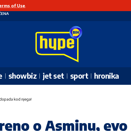
erms of Use
.
ŽENA
e
showbiz
jet set
sport
hronika
e dopada kod njega!
reno o Asminu, evo š