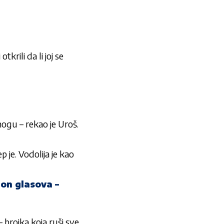
otkrili da li joj se
 nogu – rekao je Uroš.
p je. Vodolija je kao
on glasova –
rojka koja ruši sve