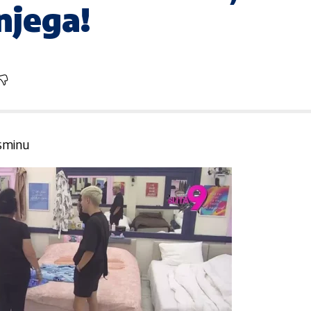
njega!
Asminu