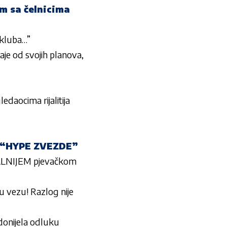
m sa čelnicima
 kluba…”
je od svojih planova,
daocima rijalitija
u “HYPE ZVEZDE”
ALNIJEM pjevačkom
 u vezu! Razlog nije
 donijela odluku