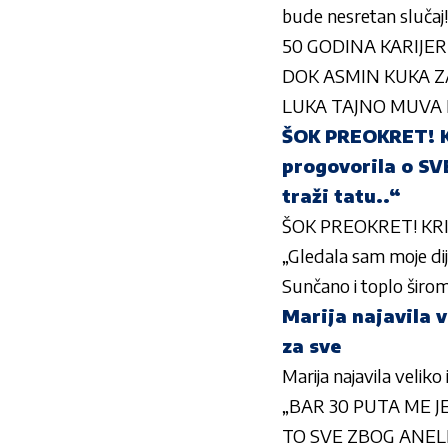
bude nesretan slučaj!
50 GODINA KARIJERE:
DOK ASMIN KUKA ZA N
LUKA TAJNO MUVA MAJ
ŠOK PREOKRET! K
progovorila o SV
traži tatu..“
ŠOK PREOKRET! KRIS
„Gledala sam moje dije
Sunčano i toplo širo
Marija najavila v
za sve
Marija najavila veliko 
„BAR 30 PUTA ME JE B
TO SVE ZBOG ANELI