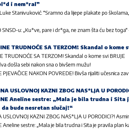
bl*d i nem*ral”
Luke Stanivuković: “Sramno da lijepe plakate po školama,
NSD-u: „Ku*ve, pare i dr*ga, ne znam šta ću bez toga
ĐINE TRUDNOĆE SA TERZOM! Skandal o kome s
NE TRUDNOĆE SA TERZOM! Skandal o kome svi BRUJE
va došla sebi nakon sna o bivšem mužu!
EVAČICE NAKON POVREDE! Bivša rijaliti učesnica završil
 NA USLOVNOJ KAZNI ZBOG NAS*LJA U PORODIC
 Aneline sestre: „Mala je bila trudna i Sita j
 da bude nesretan slučaj!“
A USLOVNOJ KAZNI ZBOG NAS*LJA U PORODICI?! Asmin 
line sestre: „Mala je bila trudna i Sita je pravila plan k