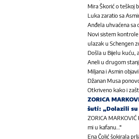
Mira Škorić o teško
Luka zaratio sa Asmi
Anđela uhvaćena sa ovi
Novi sistem kontrole 
ulazak u Schengen 
Došla u Bijelu kuću, 
Aneli u drugom stanju
Miljana i Asmin objav
Džanan Musa ponovo 
Otkriveno kako i zašt
ZORICA MARKOVIĆ
šuti: „Dolazili s
ZORICA MARKOVIĆ RA
mi u kafanu…“
Ena Čolić šokirala prl