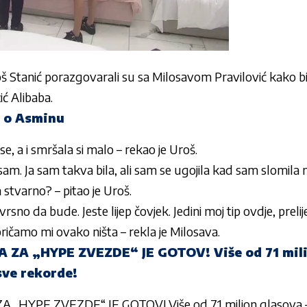
oš Stanić porazgovarali su sa
Milosavom Pravilović
kako bi 
ć Alibaba.
o o Asminu
se, a i smršala si malo – rekao je Uroš.
jesam. Ja sam takva bila, ali sam se ugojila kad sam slomila
ba stvarno? – pitao je Uroš.
no da bude. Jeste lijep čovjek. Jedini moj tip ovdje, prelije
pričamo mi ovako ništa – rekla je Milosava.
 ZA „HYPE ZVEZDE“ JE GOTOV! Više od 71 mili
sve rekorde!
„HYPE ZVEZDE“ JE GOTOV! Više od 71 milion glasova – b