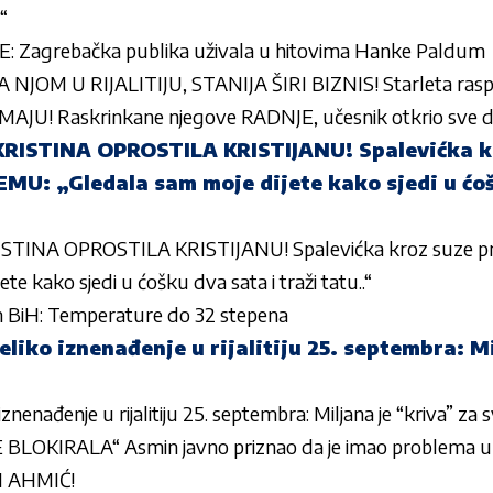
“
 Zagrebačka publika uživala u hitovima Hanke Paldum
JOM U RIJALITIJU, STANIJA ŠIRI BIZNIS! Starleta raspi
U! Raskrinkane njegove RADNJE, učesnik otkrio sve de
RISTINA OPROSTILA KRISTIJANU! Spalevićka k
EMU: „Gledala sam moje dijete kako sjedi u ćoš
TINA OPROSTILA KRISTIJANU! Spalevićka kroz suze pr
te kako sjedi u ćošku dva sata i traži tatu..“
m BiH: Temperature do 32 stepena
eliko iznenađenje u rijalitiju 25. septembra: M
iznenađenje u rijalitiju 25. septembra: Miljana je “kriva” za 
LOKIRALA“ Asmin javno priznao da je imao problema u ve
 AHMIĆ!