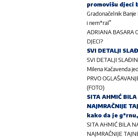
promovišu djeci 
Gradonačelnik Banje 
i nem*ral”
ADRIANA BASARA O S
DJECI?
SVI DETALJI SLA
SVI DETALJI SLAĐI
Milena Kačavenda jed
PRVO OGLAŠAVANJE PJ
(FOTO)
SITA AHMIĆ BILA
NAJMRAČNIJE TAJNE
kako da je g*rnu,
SITA AHMIĆ BILA N
NAJMRAČNIJE TAJNE Ane