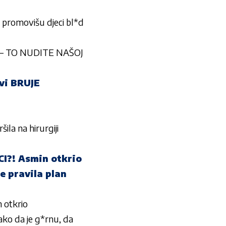
 promovišu djeci bl*d
“ – TO NUDITE NAŠOJ
vi BRUJE
a na hirurgiji
I?! Asmin otkrio
e pravila plan
otkrio
ako da je g*rnu, da