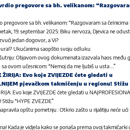
rdio pregovore sa bh. velikanom: “Razgovara
o pregovore sa bh. velikanom: “Razgovaram sa čelnicima
etak, 19. septembar 2025: Biku nervoza, Djevica ne odusta
 izvući jedan dogovor, a Vi?
eura!? Ukućanima saopštio svoju odluku
 šutnju: Objavom ovog dokumenata izazvala haos među gle
nu sa ovom učesnicom: “Nemoj da me ljubiš u usta …”
IRIJA: Evo koje ZVIJEZDE ćete gledati u
IJEM pjevačkom takmičenju u regionu! Stiž
IJA: Evo koje ZVIJEZDE ćete gledati u NAJPROFESION
u! Stižu “HYPE ZVEZDE”
pravila opštu pometnju : Otkrio zašto u rijalitiju neće ući
ina! Kada je vidjela kako se ponaša prema ovoj takmičarki