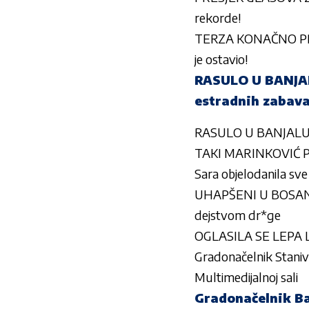
rekorde!
TERZA KONAČNO PROG
je ostavio!
RASULO U BANJAL
estradnih zabava
RASULO U BANJALUČKO
TAKI MARINKOVIĆ PRI
Sara objelodanila sve
UHAPŠENI U BOSANSK
dejstvom dr*ge
OGLASILA SE LEPA 
Gradonačelnik Stanivu
Multimedijalnoj sali
Gradonačelnik Ba