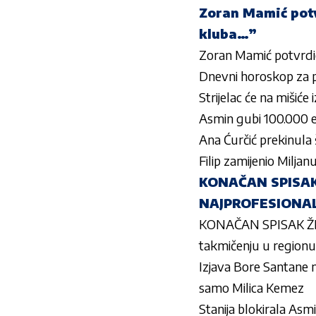
Zoran Mamić potv
kluba…”
Zoran Mamić potvrdi
Dnevni horoskop za p
Strijelac će na mišiće
Asmin gubi 100.000 
Ana Ćurčić prekinula
Filip zamijenio Milja
KONAČAN SPISAK Ž
NAJPROFESIONALN
KONAČAN SPISAK ŽIR
takmičenju u region
Izjava Bore Santane na
samo Milica Kemez
Stanija blokirala Asm