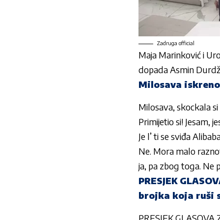
Zadruga official
Maja Marinković i Ur
dopada Asmin Durdži
Milosava iskren
Milosava, skockala si 
Primijetio si! Jesam, 
Je l’ ti se sviđa Aliba
Ne. Mora malo raznovrs
ja, pa zbog toga. Ne 
PRESJEK GLASOVA
brojka koja ruši 
PRESJEK GLASOVA ZA 