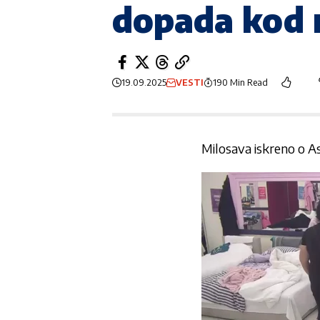
dopada kod 
19.09.2025
VESTI
190 Min Read
Milosava iskreno o 