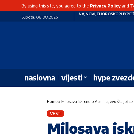
By using this site, you agree to the
Privacy Policy
and
T
NAJNOVIJE
HOROSKOP
HYPE 
Subota, 08.08.2026
naslovna
vijesti
hype zvezd
Home
»
Milosava iskreno o Asminu, evo šta joj s
VESTI
Milosava isk