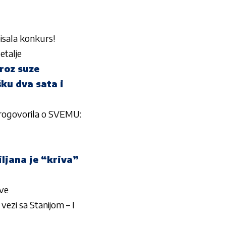
sala konkurs!
talje
roz suze
ku dva sata i
ogovorila o SVEMU:
iljana je “kriva”
sve
zi sa Stanijom – I