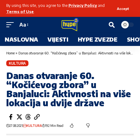
By using this site, you agree to the
Privacy Policy
and
Accept
Terms of Use
.
Aa
NASLOVNA
VIJESTI
HYPE ZVEZDE
SHO
Home
»
Danas otvaranje 60. “Kočićevog zbora” u Banjaluci: Aktivnosti na više lokacija u dvije države
KULTURA
Danas otvaranje 60.
“Kočićevog zbora” u
Banjaluci: Aktivnosti na više
lokacija u dvije države
27.08.2025
KULTURA
192 Min Read