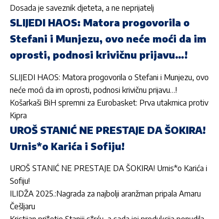
Dosada je saveznik djeteta, a ne neprijatelj
SLIJEDI HAOS: Matora progovorila o
Stefani i Munjezu, ovo neće moći da im
oprosti, podnosi krivičnu prijavu…!
SLIJEDI HAOS: Matora progovorila o Stefani i Munjezu, ovo
neće moći da im oprosti, podnosi krivičnu prijavu…!
Košarkaši BiH spremni za Eurobasket: Prva utakmica protiv
Kipra
UROŠ STANIĆ NE PRESTAJE DA ŠOKIRA!
Urnis*o Karića i Sofiju!
UROŠ STANIĆ NE PRESTAJE DA ŠOKIRA! Urnis*o Karića i
Sofiju!
ILIDŽA 2025.:Nagrada za najbolji aranžman pripala Amaru
Češljaru
Kristijan pri*etio Staniji s*rću, a sada joj produkcija ponudila