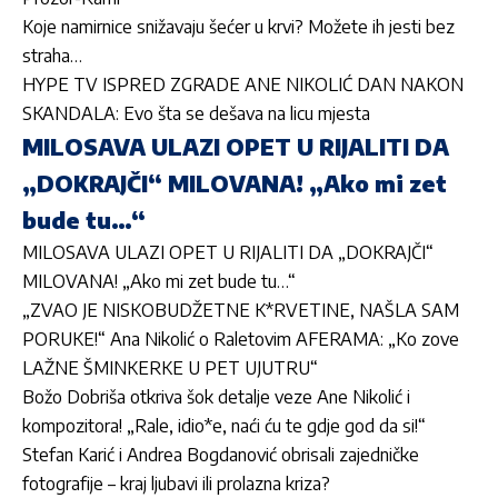
Koje namirnice snižavaju šećer u krvi? Možete ih jesti bez
straha…
HYPE TV ISPRED ZGRADE ANE NIKOLIĆ DAN NAKON
SKANDALA: Evo šta se dešava na licu mjesta
MILOSAVA ULAZI OPET U RIJALITI DA
„DOKRAJČI“ MILOVANA! „Ako mi zet
bude tu…“
MILOSAVA ULAZI OPET U RIJALITI DA „DOKRAJČI“
MILOVANA! „Ako mi zet bude tu…“
„ZVAO JE NISKOBUDŽETNE K*RVETINE, NAŠLA SAM
PORUKE!“ Ana Nikolić o Raletovim AFERAMA: „Ko zove
LAŽNE ŠMINKERKE U PET UJUTRU“
Božo Dobriša otkriva šok detalje veze Ane Nikolić i
kompozitora! „Rale, idio*e, naći ću te gdje god da si!“
Stefan Karić i Andrea Bogdanović obrisali zajedničke
fotografije – kraj ljubavi ili prolazna kriza?