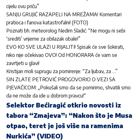
cijelu ovu priču”
SANJU GRUJIĆ RAZAPELI NA MREŽAMA! Komentari
pratioca i fanova katastrofalni! (FOTO)
Poznati bh. meteorolog Nedim Sladić: “Ne mogu ni sebi
‘srediti’ vrijeme za obilazak obale!”
EVO KO SVE ULAZI U RIJALITI! Spisak će sve šokirati,
niko nije očekivao OVO! Od HONORARA će vam se
zavrtjeti u glavi!
Kristijan moli suprugu za pomirenje: “Za ljubav, za …”
SIN ZLATE PETROVIĆ PROGOVORIO O VEZI SA
PJEVAČICOM: „Pokušali smo da se pomirimo, shvatili smo
da ne može da ide u dobrom pravcu!“
Selektor Bećiragić otkrio novosti iz
tabora “Zmajeva”: “Nakon što je Musa
otpao, teret je još više na ramenima
Nurkića” (VIDEO)