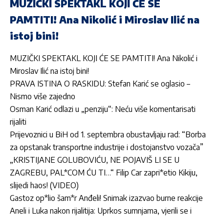
MUZIČKI SPEKTAKL KOJI ĆE SE
PAMTITI! Ana Nikolić i Miroslav Ilić na
istoj bini!
MUZIČKI SPEKTAKL KOJI ĆE SE PAMTITI! Ana Nikolić i
Miroslav Ilić na istoj bini!
PRAVA ISTINA O RASKIDU: Stefan Karić se oglasio –
Nismo više zajedno
Osman Karić odlazi u „penziju“: Neću više komentarisati
rijaliti
Prijevoznici u BiH od 1. septembra obustavljaju rad: “Borba
za opstanak transportne industrije i dostojanstvo vozača”
„KRISTIJANE GOLUBOVIĆU, NE POJAVIŠ LI SE U
ZAGREBU, PAL*COM ĆU TI…“ Filip Car zapri*etio Kikiju,
slijedi haos! (VIDEO)
Gastoz op*lio šam*r Anđeli! Snimak izazvao burne reakcije
Aneli i Luka nakon rijalitija: Uprkos sumnjama, vjerili se i