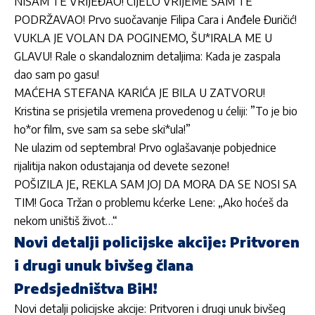
NISAM TE VRIJEĐAO! CIJELO VRIJEME SAM TE
PODRŽAVAO! Prvo suočavanje Filipa Cara i Anđele Đuričić!
VUKLA JE VOLAN DA POGINEMO, ŠU*IRALA ME U
GLAVU! Rale o skandaloznim detaljima: Kada je zaspala
dao sam po gasu!
MAĆEHA STEFANA KARIĆA JE BILA U ZATVORU!
Kristina se prisjetila vremena provedenog u ćeliji: ”To je bio
ho*or film, sve sam sa sebe ski*ula!”
Ne ulazim od septembra! Prvo oglašavanje pobjednice
rijalitija nakon odustajanja od devete sezone!
POŠIZILA JE, REKLA SAM JOJ DA MORA DA SE NOSI SA
TIM! Goca Tržan o problemu kćerke Lene: „Ako hoćeš da
nekom uništiš život…“
Novi detalji policijske akcije: Pritvoren
i drugi unuk bivšeg člana
Predsjedništva BiH!
Novi detalji policijske akcije: Pritvoren i drugi unuk bivšeg