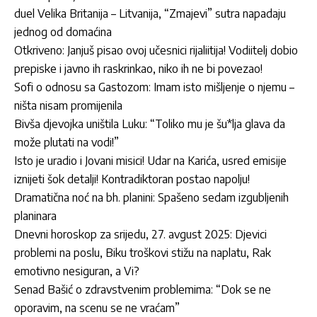
duel Velika Britanija – Litvanija, “Zmajevi” sutra napadaju
jednog od domaćina
Otkriveno: Janjuš pisao ovoj učesnici rijaliitija! Vodiitelj dobio
prepiske i javno ih raskrinkao, niko ih ne bi povezao!
Sofi o odnosu sa Gastozom: Imam isto mišljenje o njemu –
ništa nisam promijenila
Bivša djevojka uništila Luku: “Toliko mu je šu*lja glava da
može plutati na vodi!”
Isto je uradio i Jovani misici! Udar na Karića, usred emisije
iznijeti šok detalji! Kontradiktoran postao napolju!
Dramatična noć na bh. planini: Spašeno sedam izgubljenih
planinara
Dnevni horoskop za srijedu, 27. avgust 2025: Djevici
problemi na poslu, Biku troškovi stižu na naplatu, Rak
emotivno nesiguran, a Vi?
Senad Bašić o zdravstvenim problemima: “Dok se ne
oporavim, na scenu se ne vraćam”