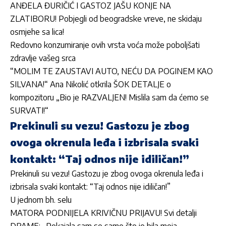
ANĐELA ĐURIČIĆ I GASTOZ JAŠU KONJE NA
ZLATIBORU! Pobjegli od beogradske vreve, ne skidaju
osmjehe sa lica!
Redovno konzumiranje ovih vrsta voća može poboljšati
zdravlje vašeg srca
“MOLIM TE ZAUSTAVI AUTO, NEĆU DA POGINEM KAO
SILVANA!“ Ana Nikolić otkrila ŠOK DETALJE o
kompozitoru „Bio je RAZVALJEN! Mislila sam da ćemo se
SURVATI!“
Prekinuli su vezu! Gastozu je zbog
ovoga okrenula leđa i izbrisala svaki
kontakt: “Taj odnos nije idiličan!”
Prekinuli su vezu! Gastozu je zbog ovoga okrenula leđa i
izbrisala svaki kontakt: “Taj odnos nije idiličan!”
U jednom bh. selu
MATORA PODNIJELA KRIVIČNU PRIJAVU! Svi detalji
DRAME: „Pokajala sam se samo što je bila moja