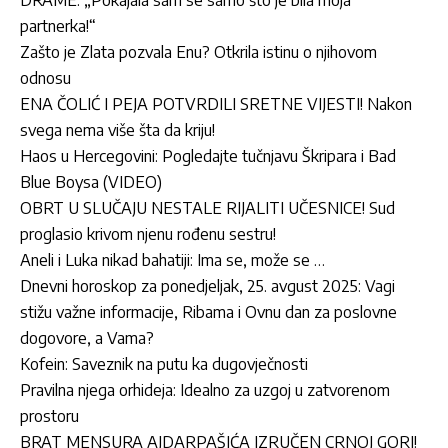
partnerka!“
Zašto je Zlata pozvala Enu? Otkrila istinu o njihovom
odnosu
ENA ČOLIĆ I PEJA POTVRDILI SRETNE VIJESTI! Nakon
svega nema više šta da kriju!
Haos u Hercegovini: Pogledajte tučnjavu Škripara i Bad
Blue Boysa (VIDEO)
OBRT U SLUČAJU NESTALE RIJALITI UČESNICE! Sud
proglasio krivom njenu rođenu sestru!
Aneli i Luka nikad bahatiji: Ima se, može se …
Dnevni horoskop za ponedjeljak, 25. avgust 2025: Vagi
stižu važne informacije, Ribama i Ovnu dan za poslovne
dogovore, a Vama?
Kofein: Saveznik na putu ka dugovječnosti
Pravilna njega orhideja: Idealno za uzgoj u zatvorenom
prostoru
BRAT MENSURA AJDARPAŠIĆA IZRUČEN CRNOJ GORI!