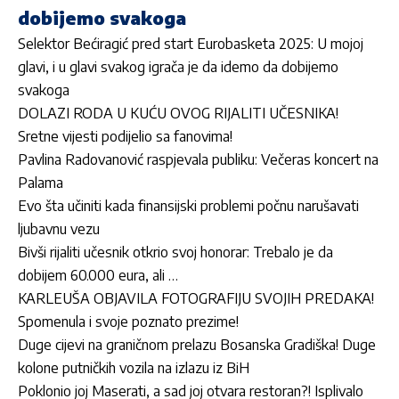
dobijemo svakoga
Selektor Bećiragić pred start Eurobasketa 2025: U mojoj
glavi, i u glavi svakog igrača je da idemo da dobijemo
svakoga
DOLAZI RODA U KUĆU OVOG RIJALITI UČESNIKA!
Sretne vijesti podijelio sa fanovima!
Pavlina Radovanović raspjevala publiku: Večeras koncert na
Palama
Evo šta učiniti kada finansijski problemi počnu narušavati
ljubavnu vezu
Bivši rijaliti učesnik otkrio svoj honorar: Trebalo je da
dobijem 60.000 eura, ali …
KARLEUŠA OBJAVILA FOTOGRAFIJU SVOJIH PREDAKA!
Spomenula i svoje poznato prezime!
Duge cijevi na graničnom prelazu Bosanska Gradiška! Duge
kolone putničkih vozila na izlazu iz BiH
Poklonio joj Maserati, a sad joj otvara restoran?! Isplivalo