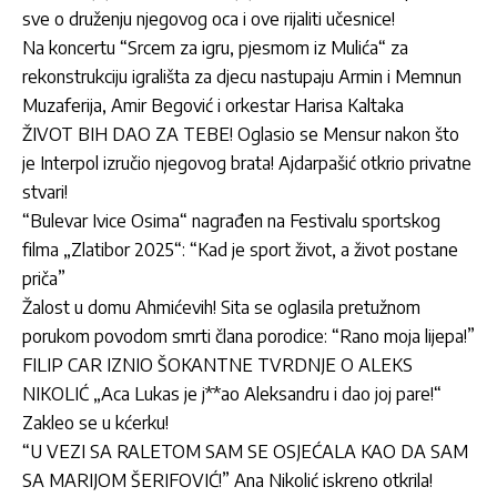
sve o druženju njegovog oca i ove rijaliti učesnice!
Na koncertu “Srcem za igru, pjesmom iz Mulića“ za
rekonstrukciju igrališta za djecu nastupaju Armin i Memnun
Muzaferija, Amir Begović i orkestar Harisa Kaltaka
ŽIVOT BIH DAO ZA TEBE! Oglasio se Mensur nakon što
je Interpol izručio njegovog brata! Ajdarpašić otkrio privatne
stvari!
“Bulevar Ivice Osima“ nagrađen na Festivalu sportskog
filma „Zlatibor 2025“: “Kad je sport život, a život postane
priča”
Žalost u domu Ahmićevih! Sita se oglasila pretužnom
porukom povodom smrti člana porodice: “Rano moja lijepa!”
FILIP CAR IZNIO ŠOKANTNE TVRDNJE O ALEKS
NIKOLIĆ „Aca Lukas je j**ao Aleksandru i dao joj pare!“
Zakleo se u kćerku!
“U VEZI SA RALETOM SAM SE OSJEĆALA KAO DA SAM
SA MARIJOM ŠERIFOVIĆ!” Ana Nikolić iskreno otkrila!