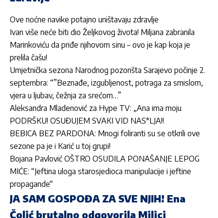
Ove noćne navike potajno uništavaju zdravlje
Ivan više neće biti dio Željkovog života! Miljana zabranila
Marinkoviću da priđe njihovom sinu – ovo je kap koja je
prelila čašu!
Umjetnička sezona Narodnog pozorišta Sarajevo počinje 2.
septembra: “”Beznađe, izgubljenost, potraga za smislom,
vjera u ljubav, čežnja za srećom…”
Aleksandra Mladenović za Hype TV: „Ana ima moju
PODRŠKU! OSUĐUJEM SVAKI VID NAS*LJA!!
BEBICA BEZ PARDONA: Mnogi foliranti su se otkrili ove
sezone pa je i Karić u toj grupi!
Bojana Pavlović OŠTRO OSUDILA PONAŠANJE LEPOG
MIĆE: “Jeftina uloga starosjedioca manipulacije i jeftine
propagande“
JA SAM GOSPOĐA ZA SVE NJIH! Ena
Čolić brutalno odgovorila Milici