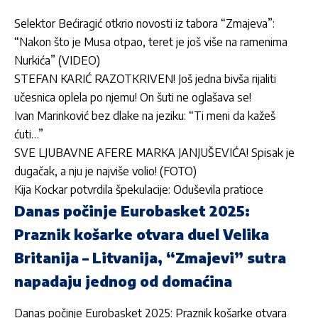
Selektor Bećiragić otkrio novosti iz tabora “Zmajeva”:
“Nakon što je Musa otpao, teret je još više na ramenima
Nurkića” (VIDEO)
STEFAN KARIĆ RAZOTKRIVEN! Još jedna bivša rijaliti
učesnica oplela po njemu! On šuti ne oglašava se!
Ivan Marinković bez dlake na jeziku: “Ti meni da kažeš
ćuti…”
SVE LJUBAVNE AFERE MARKA JANJUŠEVIĆA! Spisak je
dugačak, a nju je najviše volio! (FOTO)
Kija Kockar potvrdila špekulacije: Oduševila pratioce
Danas počinje Eurobasket 2025:
Praznik košarke otvara duel Velika
Britanija – Litvanija, “Zmajevi” sutra
napadaju jednog od domaćina
Danas počinje Eurobasket 2025: Praznik košarke otvara