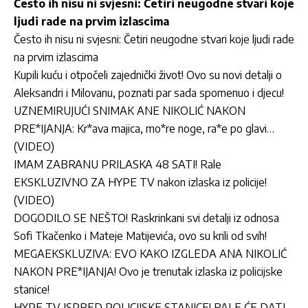
Često ih nisu ni svjesni: Četiri neugodne stvari koje
ljudi rade na prvim izlascima
Često ih nisu ni svjesni: Četiri neugodne stvari koje ljudi rade
na prvim izlascima
Kupili kuću i otpočeli zajednički život! Ovo su novi detalji o
Aleksandri i Milovanu, poznati par sada spomenuo i djecu!
UZNEMIRUJUĆI SNIMAK ANE NIKOLIĆ NAKON
PRE*IJANJA: Kr*ava majica, mo*re noge, ra*e po glavi…
(VIDEO)
IMAM ZABRANU PRILASKA 48 SATI! Rale
EKSKLUZIVNO ZA HYPE TV nakon izlaska iz policije!
(VIDEO)
DOGODILO SE NEŠTO! Raskrinkani svi detalji iz odnosa
Sofi Tkačenko i Mateje Matijevića, ovo su krili od svih!
MEGAEKSKLUZIVA: EVO KAKO IZGLEDA ANA NIKOLIĆ
NAKON PRE*IJANJA! Ovo je trenutak izlaska iz policijske
stanice!
HYPE TV ISPRED POLICIJSKE STANICE! RALE ĆE DATI