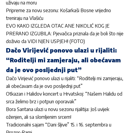
uživaju na moru
Pripreme za novu sezonu: Košarkaši Bosne vrijedno
treniraju na Vlašiću
EVO KAKO IZGLEDA OTAC ANE NIKOLIĆ KOG JE
PRERANO IZGUBILA: Pjevačica priznala da je boli što nije
doživio da VIDI NJEN USPJEH! (FOTO)
Dačo Virijević ponovo ulazi u rijaliti:
“Roditelji mi zamjeraju, ali obećavam
da je ovo posljednji put”
Dačo Virijević ponovo ulazi u rijaliti: “Roditelji mi zamjeraju,
ali obećavam da je ovo posljednji put”
Otkazan i Halidov koncert u Hrvatskoj: “Našem Halidu od
srca želimo brz i potpun oporavak”
Bora Santana ulazi u novu sezonu rijalitija: Još uvijek
oženjen, ali sa slomljenim srcem!
Tradicionalni sajam “Dani šljive” 15. i 16. septembra u
Prozor-Rami