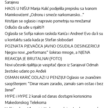
Sarajevu
HAOS U NIŠU! Marija Kulić podijelila prepisku sa Ivanom
Marinkovićem! „Odronu i smeće narkomansko…“
Kristijan se oglasio i napravio pometnju na mrežama!
Odlučio da uđe u rijaliti?!
Oglasila se Sofija nakon raskida Karića i Andree! Evo da li su
u kontaktu sada kada je Stefan slobodan!
POZNATA PJEVAČICA JAVNO OSUDILA DESINGERICU!
Njegov novi „performans“ šokirao mnoge, a NJENA
REAKCIJA JE BRUTALNA! (FOTO)
Novi učesnik rijalitija je vaspitač djece iz Sarajeva! Odmah
žestoko udario po Anđeli
OSMAN KARIĆ ODLAZI U PENZIJU! Oglasio se zvaničnim
saopštenjem: “Dinar nisam zaradio, zamalo sam ostao i bez
žene!”
HYPE i HYPE 2 kanali od danas dostupni korisnicima
Makedonskog Telekoma