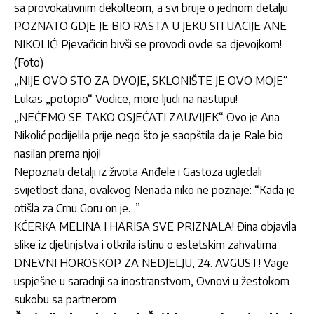
sa provokativnim dekolteom, a svi bruje o jednom detalju
POZNATO GDJE JE BIO RASTA U JEKU SITUACIJE ANE
NIKOLIĆ! Pjevačicin bivši se provodi ovde sa djevojkom!
(Foto)
„NIJE OVO STO ZA DVOJE, SKLONIŠTE JE OVO MOJE“
Lukas „potopio“ Vodice, more ljudi na nastupu!
„NEĆEMO SE TAKO OSJEĆATI ZAUVIJEK“ Ovo je Ana
Nikolić podijelila prije nego što je saopštila da je Rale bio
nasilan prema njoj!
Nepoznati detalji iz života Anđele i Gastoza ugledali
svijetlost dana, ovakvog Nenada niko ne poznaje: “Kada je
otišla za Crnu Goru on je…”
KĆERKA MELINA I HARISA SVE PRIZNALA! Đina objavila
slike iz djetinjstva i otkrila istinu o estetskim zahvatima
DNEVNI HOROSKOP ZA NEDJELJU, 24. AVGUST! Vage
uspješne u saradnji sa inostranstvom, Ovnovi u žestokom
sukobu sa partnerom