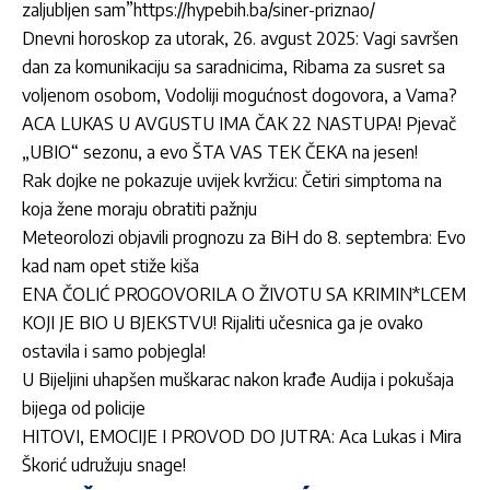
zaljubljen sam”https://hypebih.ba/siner-priznao/
Dnevni horoskop za utorak, 26. avgust 2025: Vagi savršen
dan za komunikaciju sa saradnicima, Ribama za susret sa
voljenom osobom, Vodoliji mogućnost dogovora, a Vama?
ACA LUKAS U AVGUSTU IMA ČAK 22 NASTUPA! Pjevač
„UBIO“ sezonu, a evo ŠTA VAS TEK ČEKA na jesen!
Rak dojke ne pokazuje uvijek kvržicu: Četiri simptoma na
koja žene moraju obratiti pažnju
Meteorolozi objavili prognozu za BiH do 8. septembra: Evo
kad nam opet stiže kiša
ENA ČOLIĆ PROGOVORILA O ŽIVOTU SA KRIMIN*LCEM
KOJI JE BIO U BJEKSTVU! Rijaliti učesnica ga je ovako
ostavila i samo pobjegla!
U Bijeljini uhapšen muškarac nakon krađe Audija i pokušaja
bijega od policije
HITOVI, EMOCIJE I PROVOD DO JUTRA: Aca Lukas i Mira
Škorić udružuju snage!