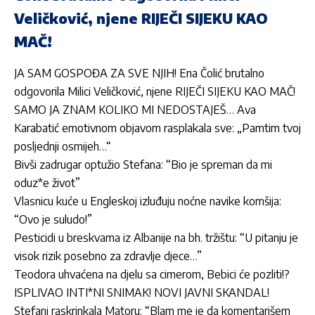
Veličković, njene RIJEČI SIJEKU KAO
MAČ!
JA SAM GOSPOĐA ZA SVE NJIH! Ena Čolić brutalno
odgovorila Milici Veličković, njene RIJEČI SIJEKU KAO MAČ!
SAMO JA ZNAM KOLIKO MI NEDOSTAJEŠ… Ava
Karabatić emotivnom objavom rasplakala sve: „Pamtim tvoj
posljednji osmijeh…“
Bivši zadrugar optužio Stefana: “Bio je spreman da mi
oduz*e život”
Vlasnicu kuće u Engleskoj izluđuju noćne navike komšija:
“Ovo je suludo!”
Pesticidi u breskvama iz Albanije na bh. tržištu: “U pitanju je
visok rizik posebno za zdravlje djece…”
Teodora uhvaćena na djelu sa cimerom, Bebici će pozliti!?
ISPLIVAO INTI*NI SNIMAK! NOVI JAVNI SKANDAL!
Stefani raskrinkala Matoru: “Blam me je da komentarišem