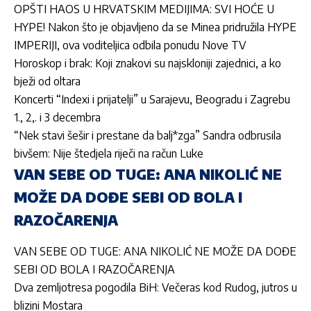
OPŠTI HAOS U HRVATSKIM MEDIJIMA: SVI HOĆE U
HYPE! Nakon što je objavljeno da se Minea pridružila HYPE
IMPERIJI, ova voditeljica odbila ponudu Nove TV
Horoskop i brak: Koji znakovi su najskloniji zajednici, a ko
bježi od oltara
Koncerti “Indexi i prijatelji” u Sarajevu, Beogradu i Zagrebu
1., 2,. i 3 decembra
“Nek stavi šešir i prestane da balj*zga” Sandra odbrusila
bivšem: Nije štedjela riječi na račun Luke
VAN SEBE OD TUGE: ANA NIKOLIĆ NE
MOŽE DA DOĐE SEBI OD BOLA I
RAZOČARENJA
VAN SEBE OD TUGE: ANA NIKOLIĆ NE MOŽE DA DOĐE
SEBI OD BOLA I RAZOČARENJA
Dva zemljotresa pogodila BiH: Večeras kod Rudog, jutros u
blizini Mostara