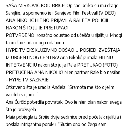
SAŠA MIRKOVIĆ KOD BRICE! Opisao koliko su mu drage
Sarajlije, a spomenuo je i Sarajevo Film Festival! (VIDEO)
ANA NIKOLIĆ HITNO PRIJAVILA RALETA POLICIJI
NAKON ŠTO JU JE PRETU*AO!
POTVRĐENO Konačno odustao od učešća u rijalitiju: Mnogi
takmičari sada mogu odahnuti
HYPE TV EKSKLUZIVNO DOŠAO U POSJED IZVEŠTAJA
IZ URGENTNOG CENTRA! Ana Nikolić je imala HITNU
INTERVENCIJU nakon što ju je Rale PRETUKAO (FOTO)
PRETUČENA ANA NIKOLIĆ! Njen partner Rale bio nasilan
– HYPE TV SAZNAJE!
Otkriveno šta je uradila Anđela: “Sramota me što dijelim
vazduh s njom…”
Ana Ćurčić potvrdila povratak: Ovo je njen plan nakon svega
što je proživjela
Maja pobjegla iz Srbije dvije sedmice pred početak rijalitija i
poslala intrigantnu poruku: “Slutim ono od čega sam