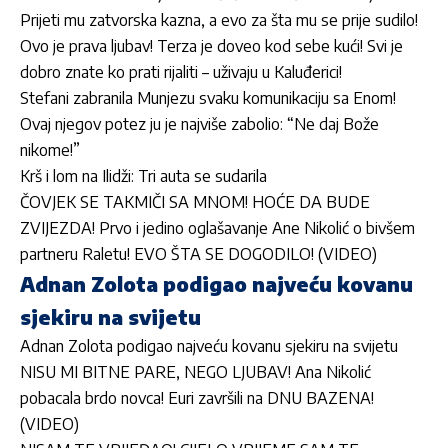
Prijeti mu zatvorska kazna, a evo za šta mu se prije sudilo!
Ovo je prava ljubav! Terza je doveo kod sebe kući! Svi je
dobro znate ko prati rijaliti – uživaju u Kaluđerici!
Stefani zabranila Munjezu svaku komunikaciju sa Enom!
Ovaj njegov potez ju je najviše zabolio: “Ne daj Bože
nikome!”
Krš i lom na Ilidži: Tri auta se sudarila
ČOVJEK SE TAKMIČI SA MNOM! HOĆE DA BUDE
ZVIJEZDA! Prvo i jedino oglašavanje Ane Nikolić o bivšem
partneru Raletu! EVO ŠTA SE DOGODILO! (VIDEO)
Adnan Zolota podigao najveću kovanu
sjekiru na svijetu
Adnan Zolota podigao najveću kovanu sjekiru na svijetu
NISU MI BITNE PARE, NEGO LJUBAV! Ana Nikolić
pobacala brdo novca! Euri završili na DNU BAZENA!
(VIDEO)