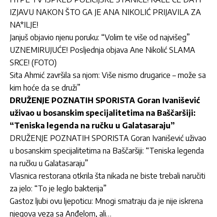
IZJAVU NAKON ŠTO GA JE ANA NIKOLIĆ PRIJAVILA ZA
NA*ILJE!
Janjuš objavio njenu poruku: “Volim te više od najvišeg”
UZNEMIRUJUĆE! Posljednja objava Ane Nikolić SLAMA
SRCE! (FOTO)
Sita Ahmić završila sa njom: Više nismo drugarice – može sa
kim hoće da se druži”
DRUŽENJE POZNATIH SPORISTA Goran Ivanišević
uživao u bosanskim specijalitetima na Baščaršiji:
“Teniska legenda na ručku u Galatasaraju”
DRUŽENJE POZNATIH SPORISTA Goran Ivanišević uživao
u bosanskim specijalitetima na Baščaršiji: “Teniska legenda
na ručku u Galatasaraju”
Vlasnica restorana otkrila šta nikada ne biste trebali naručiti
za jelo: “To je leglo bakterija”
Gastoz ljubi ovu ljepoticu: Mnogi smatraju da je nije iskrena
njegova veza sa Anđelom, ali…