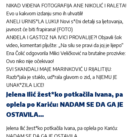
NIKAD VIĐENA FOTOGRAFIJA ANE NIKOLIĆ I RALETA!
Evo u kakvom izdanju smo ih uhvatili!
ANELI URNIS*LA LUKU! Novi s*čni detalji sa ljetovanja,
javnost će biti frapirana! (FOTO)
ANĐELA I GASTOZ NA IVICI PROVALIJE?! Objavili šok
video, komentari pljušte: „Na silu se pravi da joj je lijepo“
Ena Čolić odgovorila Milici Veličković na brutalne prozivke:
Ovo niko nije očekivao!
SVI SKANDALI MAJE MARINKOVIĆ U RIJALITIJU:
Razb*jala je staklo, ud*rala glavom o zid, a NJEMU JE
UNAK*ZILA LICE!
Jelena Ilić žest*ko potkačila Ivana, pa
oplela po Kariću: NADAM SE DA GA JE
OSTAVILA…
Jelena Ilić žest*ko potkačila Ivana, pa oplela po Kariću:
NADAM SE DA GA JE OSTAVILA…