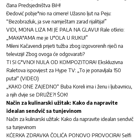
člana Predsjedništva BiH!
Đedović pobje*nio na cimere! Užasno ljut na Peju:
“Bezobrazluk, ja sve namještam zarad rijalitija!”
VIDI, MONA LIZA MI JE PALA NA GLAVU! Rale otkrio:
„MAKA*AMA me je U*OLA U RUKU!”
Mileni Kačavendi prijeti tužba zbog izgovorenih riječi na
televiziji! Zbog ovoga će odgovarati?
TI SI G*VNO! NULA OD KOMPOZITORA! Ekskluzivna
Raletova ispovijest za Hype TV: „To je ponavljala 150
puta!“ (VIDEO)
„KAKO ONE ZAJEDNO“ Buba Koreli ima i ženu i ljubavnicu,
a njih dvije se DRUŽE?! ŠOK!
Način za kulinarski užitak: Kako da napravite
idealan sendvič sa tunjevinom
Način za kulinarski užitak: Kako da napravite idealan sendvič
sa tunjevinom
KĆERKA ZDRAVKA ČOLIĆA PONOVO PROVOCIRA! Selfi