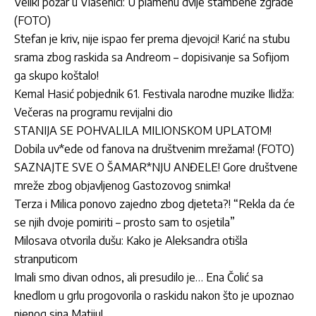
Veliki požar u Vlasenici: U plamenu dvije stambene zgrade
(FOTO)
Stefan je kriv, nije ispao fer prema djevojci! Karić na stubu
srama zbog raskida sa Andreom – dopisivanje sa Sofijom
ga skupo koštalo!
Kemal Hasić pobjednik 61. Festivala narodne muzike Ilidža:
Večeras na programu revijalni dio
STANIJA SE POHVALILA MILIONSKOM UPLATOM!
Dobila uv*ede od fanova na društvenim mrežama! (FOTO)
SAZNAJTE SVE O ŠAMAR*NJU ANĐELE! Gore društvene
mreže zbog objavljenog Gastozovog snimka!
Terza i Milica ponovo zajedno zbog djeteta?! “Rekla da će
se njih dvoje pomiriti – prosto sam to osjetila”
Milosava otvorila dušu: Kako je Aleksandra otišla
stranputicom
Imali smo divan odnos, ali presudilo je… Ena Čolić sa
knedlom u grlu progovorila o raskidu nakon što je upoznao
njenog sina Matiju!