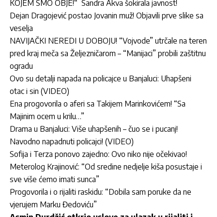
KOJEM SMO OBJE!“ Sandra Akva šokirala javnost!
Dejan Dragojević postao Jovanin muž! Objavili prve slike sa
veselja
NAVIJAČKI NEREDI U DOBOJU! “Vojvode” utrčale na teren
pred kraj meča sa Željezničarom – “Manijaci” probili zaštitnu
ogradu
Ovo su detalji napada na policajce u Banjaluci: Uhapšeni
otac i sin (VIDEO)
Ena progovorila o aferi sa Takijem Marinkovićem! “Sa
Majinim ocem u krilu…”
Drama u Banjaluci: Više uhapšenih – čuo se i pucanj!
Navodno napadnuti policajci! (VIDEO)
Sofija i Terza ponovo zajedno: Ovo niko nije očekivao!
Meterolog Krajinović: “Od sredine nedjelje kiša posustaje i
sve više ćemo imati sunca”
Progovorila i o rijaliti raskidu: “Dobila sam poruke da ne
vjerujem Marku Đedoviću”