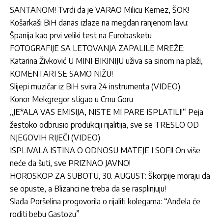
SANTANOM! Tvrdi da je VARAO Milicu Kemez, ŠOK!
Košarkaši BiH danas izlaze na megdan ranjenom lavu:
Španija kao prvi veliki test na Eurobasketu
FOTOGRAFIJE SA LETOVANJA ZAPALILE MREŽE:
Katarina Živković U MINI BIKINIJU uživa sa sinom na plaži,
KOMENTARI SE SAMO NIŽU!
Slijepi muzičar iz BiH svira 24 instrumenta (VIDEO)
Konor Mekgregor stigao u Crnu Goru
„JE*ALA VAS EMISIJA, NISTE MI PARE ISPLATILI!“ Peja
žestoko odbrusio produkciji rijalitija, sve se TRESLO OD
NJEGOVIH RIJEČI (VIDEO)
ISPLIVALA ISTINA O ODNOSU MATEJE I SOFI! On više
neće da šuti, sve PRIZNAO JAVNO!
HOROSKOP ZA SUBOTU, 30. AUGUST: Škorpije moraju da
se opuste, a Blizanci ne treba da se rasplinjuju!
Slađa Poršelina progovorila o rijaliti kolegama: “Anđela će
roditi bebu Gastozu”