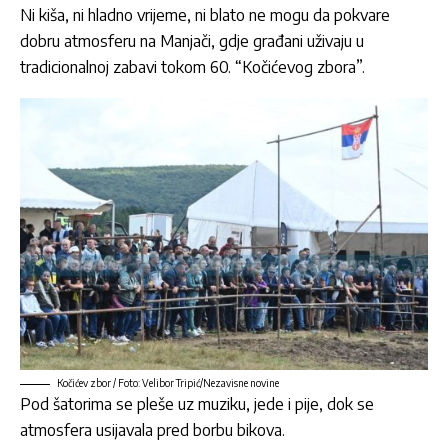
Ni kiša, ni hladno vrijeme, ni blato ne mogu da pokvare
dobru atmosferu na Manjači, gdje građani uživaju u
tradicionalnoj zabavi tokom 60. “Kočićevog zbora”.
Kočićev zbor / Foto: Velibor Tripić/Nezavisne novine
Pod šatorima se pleše uz muziku, jede i pije, dok se
atmosfera usijavala pred borbu bikova.