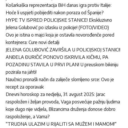
Košarkaška reprezentacija BiH danas igra protiv Italije:
Hoće li uspjeti pobijediti nakon poraza od Španije?
HYPE TV ISPRED POLICIJSKE STANICE! Ekskluzivno
Jelena Golubović po izlasku iz policije! (FOTO/VIDEO)
Ovo je istina o majci koja je ostavila novorođenče pored
kontejnera: Cure novi detalji
JELENA GOLUBOVIĆ ZAVRŠILA U POLICIJSKOJ STANICI!
ANĐELA ĐURIČIĆ PONOVO ISKRIVILA KIČMU, PA
POZADINU STAVILA U PRVI PLAN! U preuskom bikiniju
pozirala na jahti!
Naučnici pronašli način da zaliječe slomljeno srce: Ovo je
recept za oporavak
Dnevni horoskop za nedjelju, 31. avgust 2025: Jarac
raspoložen i željan provoda, Vaga posvećuje pažnju ljudima
koje dugo nije vidjela, Blizancima druženja donose dobro
raspoloženje, a Vama?
“TRUDNA ULAZIM U RIJALITI SA MUŽEM I MAMOM!“