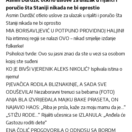
Asmin Durdžić otkrio uslove za ulazak u rijaliti i
poručio šta Staniji nikada ne bi oprostio
Asmin Durdžić otkrio uslove za ulazak u rijaliti i poručio šta
Staniji nikada ne bi oprostio
MIA BORISAVLJEVIĆ U POTPUNO PROVIDNOJ HALJINI!
Na intimnoj regiji se nalazi OVO – nikad smjelije izdanje
folkerke!
Psiholozi tvrde: Ovo su jasni znaci da ste u vezi sa osobom
kojoj ste suđeni
KO JE BIVŠI VJERENIK ALEKS NIKOLIĆ? Isplivala istina o
njemu!
PJEVAČICA RODILA BLIZNAKINJE, A SADA SVE
ODUŠEVILA! Nezaboravni trenuci sa bebama (FOTO)
ANJA BLA IZVRIJEĐALA MAJKU BAKE PRASETA, ON
NAJAVIO HAOS: „Riba je prsla, kaže za moju mamu da je…“
„STIŽU RODE…“ Rijaliti učesnica se IZLANULA: „Anđela će
Gastozu roditi dete“
ENA ČOLIĆ PROGOVORILA O ODNOSU SA BOROM