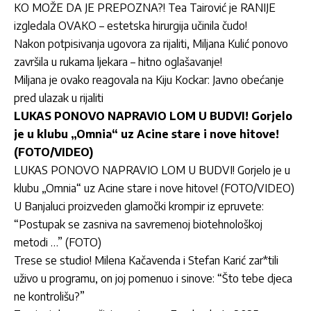
KO MOŽE DA JE PREPOZNA?! Tea Tairović je RANIJE
izgledala OVAKO – estetska hirurgija učinila čudo!
Nakon potpisivanja ugovora za rijaliti, Miljana Kulić ponovo
završila u rukama ljekara – hitno oglašavanje!
Miljana je ovako reagovala na Kiju Kockar: Javno obećanje
pred ulazak u rijaliti
LUKAS PONOVO NAPRAVIO LOM U BUDVI! Gorjelo
je u klubu „Omnia“ uz Acine stare i nove hitove!
(FOTO/VIDEO)
LUKAS PONOVO NAPRAVIO LOM U BUDVI! Gorjelo je u
klubu „Omnia“ uz Acine stare i nove hitove! (FOTO/VIDEO)
U Banjaluci proizveden glamočki krompir iz epruvete:
“Postupak se zasniva na savremenoj biotehnološkoj
metodi …” (FOTO)
Trese se studio! Milena Kačavenda i Stefan Karić zar*tili
uživo u programu, on joj pomenuo i sinove: “Što tebe djeca
ne kontrolišu?”