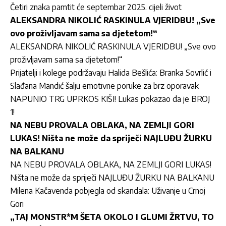
Četiri znaka pamtit će septembar 2025. cijeli život
ALEKSANDRA NIKOLIĆ RASKINULA VJERIDBU! „Sve
ovo proživljavam sama sa djetetom!“
ALEKSANDRA NIKOLIĆ RASKINULA VJERIDBU! „Sve ovo
proživljavam sama sa djetetom!“
Prijatelji i kolege podržavaju Halida Bešlića: Branka Sovrlić i
Slađana Mandić šalju emotivne poruke za brz oporavak
NAPUNIO TRG UPRKOS KIŠI! Lukas pokazao da je BROJ
1!
NA NEBU PROVALA OBLAKA, NA ZEMLJI GORI
LUKAS! Ništa ne može da spriječi NAJLUĐU ŽURKU
NA BALKANU
NA NEBU PROVALA OBLAKA, NA ZEMLJI GORI LUKAS!
Ništa ne može da spriječi NAJLUĐU ŽURKU NA BALKANU
Milena Kačavenda pobjegla od skandala: Uživanje u Crnoj
Gori
„TAJ MONSTR*M ŠETA OKOLO I GLUMI ŽRTVU, TO