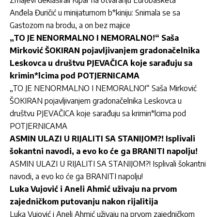
Zmajevi deklasirali Kipar na otvaranju Eurobasketa
Anđela Đuričić u minijaturnom b*kiniju: Snimala se sa
Gastozom na brodu, a on bez majice
„TO JE NENORMALNO I NEMORALNO!“ Saša
Mirković ŠOKIRAN pojavljivanjem gradonačelnika
Leskovca u društvu PJEVAČICA koje sarađuju sa
krimin*lcima pod POTJERNICAMA
„TO JE NENORMALNO I NEMORALNO!“ Saša Mirković
ŠOKIRAN pojavljivanjem gradonačelnika Leskovca u
društvu PJEVAČICA koje sarađuju sa krimin*lcima pod
POTJERNICAMA
ASMIN ULAZI U RIJALITI SA STANIJOM?! Isplivali
šokantni navodi, a evo ko će ga BRANITI napolju!
ASMIN ULAZI U RIJALITI SA STANIJOM?! Isplivali šokantni
navodi, a evo ko će ga BRANITI napolju!
Luka Vujović i Aneli Ahmić uživaju na prvom
zajedničkom putovanju nakon rijalitija
Luka Vujović i Aneli Ahmić uživaju na prvom zajedničkom