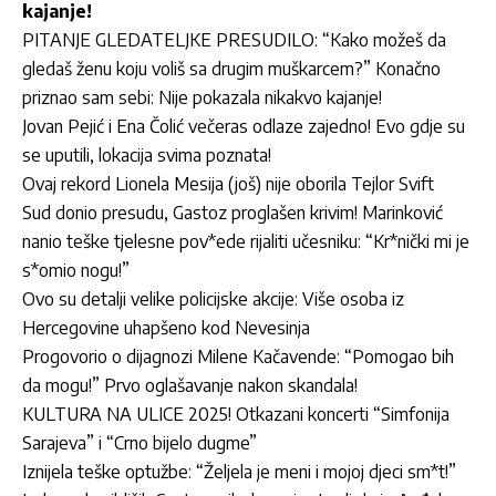
kajanje!
PITANJE GLEDATELJKE PRESUDILO: “Kako možeš da
gledaš ženu koju voliš sa drugim muškarcem?” Konačno
priznao sam sebi: Nije pokazala nikakvo kajanje!
Jovan Pejić i Ena Čolić večeras odlaze zajedno! Evo gdje su
se uputili, lokacija svima poznata!
Ovaj rekord Lionela Mesija (još) nije oborila Tejlor Svift
Sud donio presudu, Gastoz proglašen krivim! Marinković
nanio teške tjelesne pov*ede rijaliti učesniku: “Kr*nički mi je
s*omio nogu!”
Ovo su detalji velike policijske akcije: Više osoba iz
Hercegovine uhapšeno kod Nevesinja
Progovorio o dijagnozi Milene Kačavende: “Pomogao bih
da mogu!” Prvo oglašavanje nakon skandala!
KULTURA NA ULICE 2025! Otkazani koncerti “Simfonija
Sarajeva” i “Crno bijelo dugme”
Iznijela teške optužbe: “Željela je meni i mojoj djeci sm*t!”