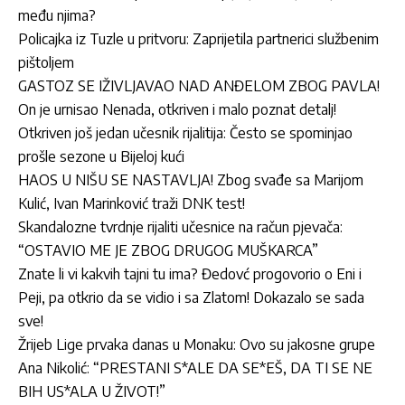
među njima?
Policajka iz Tuzle u pritvoru: Zaprijetila partnerici službenim
pištoljem
GASTOZ SE IŽIVLJAVAO NAD ANĐELOM ZBOG PAVLA!
On je urnisao Nenada, otkriven i malo poznat detalj!
Otkriven još jedan učesnik rijalitija: Često se spominjao
prošle sezone u Bijeloj kući
HAOS U NIŠU SE NASTAVLJA! Zbog svađe sa Marijom
Kulić, Ivan Marinković traži DNK test!
Skandalozne tvrdnje rijaliti učesnice na račun pjevača:
“OSTAVIO ME JE ZBOG DRUGOG MUŠKARCA”
Znate li vi kakvih tajni tu ima? Đedovć progovorio o Eni i
Peji, pa otkrio da se vidio i sa Zlatom! Dokazalo se sada
sve!
Žrijeb Lige prvaka danas u Monaku: Ovo su jakosne grupe
Ana Nikolić: “PRESTANI S*ALE DA SE*EŠ, DA TI SE NE
BIH US*ALA U ŽIVOT!”