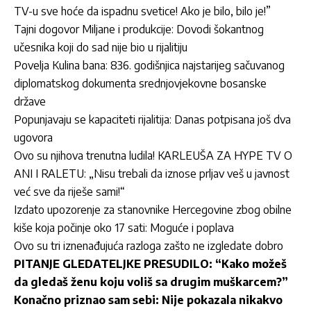
TV-u sve hoće da ispadnu svetice! Ako je bilo, bilo je!”
Tajni dogovor Miljane i produkcije: Dovodi šokantnog
učesnika koji do sad nije bio u rijalitiju
Povelja Kulina bana: 836. godišnjica najstarijeg sačuvanog
diplomatskog dokumenta srednjovjekovne bosanske
države
Popunjavaju se kapaciteti rijalitija: Danas potpisana još dva
ugovora
Ovo su njihova trenutna ludila! KARLEUŠA ZA HYPE TV O
ANI I RALETU: „Nisu trebali da iznose prljav veš u javnost
već sve da riješe sami!“
Izdato upozorenje za stanovnike Hercegovine zbog obilne
kiše koja počinje oko 17 sati: Moguće i poplava
Ovo su tri iznenađujuća razloga zašto ne izgledate dobro
PITANJE GLEDATELJKE PRESUDILO: “Kako možeš
da gledaš ženu koju voliš sa drugim muškarcem?”
Konačno priznao sam sebi: Nije pokazala nikakvo