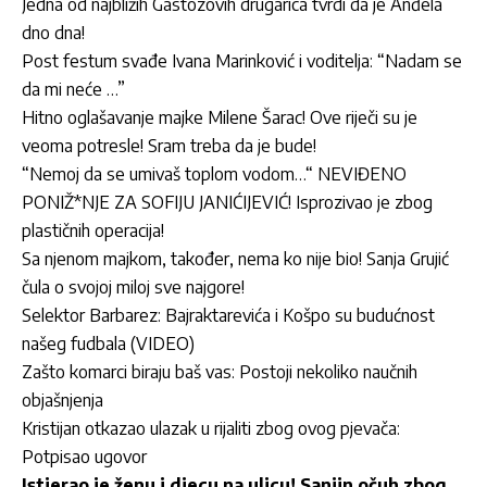
Jedna od najbližih Gastozovih drugarica tvrdi da je Anđela
dno dna!
Post festum svađe Ivana Marinković i voditelja: “Nadam se
da mi neće …”
Hitno oglašavanje majke Milene Šarac! Ove riječi su je
veoma potresle! Sram treba da je bude!
“Nemoj da se umivaš toplom vodom…“ NEVIĐENO
PONIŽ*NJE ZA SOFIJU JANIĆIJEVIĆ! Isprozivao je zbog
plastičnih operacija!
Sa njenom majkom, također, nema ko nije bio! Sanja Grujić
čula o svojoj miloj sve najgore!
Selektor Barbarez: Bajraktarevića i Košpo su budućnost
našeg fudbala (VIDEO)
Zašto komarci biraju baš vas: Postoji nekoliko naučnih
objašnjenja
Kristijan otkazao ulazak u rijaliti zbog ovog pjevača:
Potpisao ugovor
Istjerao je ženu i djecu na ulicu! Sanjin očuh zbog