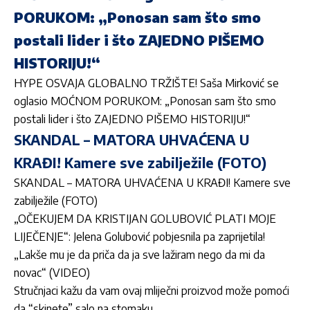
PORUKOM: „Ponosan sam što smo
postali lider i što ZAJEDNO PIŠEMO
HISTORIJU!“
HYPE OSVAJA GLOBALNO TRŽIŠTE! Saša Mirković se
oglasio MOĆNOM PORUKOM: „Ponosan sam što smo
postali lider i što ZAJEDNO PIŠEMO HISTORIJU!“
SKANDAL – MATORA UHVAĆENA U
KRAĐI! Kamere sve zabilježile (FOTO)
SKANDAL – MATORA UHVAĆENA U KRAĐI! Kamere sve
zabilježile (FOTO)
„OČEKUJEM DA KRISTIJAN GOLUBOVIĆ PLATI MOJE
LIJEČENJE“: Jelena Golubović pobjesnila pa zaprijetila!
„Lakše mu je da priča da ja sve lažiram nego da mi da
novac“ (VIDEO)
Stručnjaci kažu da vam ovaj mliječni proizvod može pomoći
da “skinete” salo na stomaku