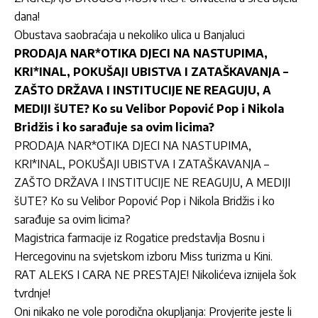
dana!
Obustava saobraćaja u nekoliko ulica u Banjaluci
PRODAJA NAR*OTIKA DJECI NA NASTUPIMA,
KRI*INAL, POKUŠAJI UBISTVA I ZATAŠKAVANJA –
ZAŠTO DRŽAVA I INSTITUCIJE NE REAGUJU, A
MEDIJI šUTE? Ko su Velibor Popović Pop i Nikola
Bridžis i ko sarađuje sa ovim licima?
PRODAJA NAR*OTIKA DJECI NA NASTUPIMA,
KRI*INAL, POKUŠAJI UBISTVA I ZATAŠKAVANJA –
ZAŠTO DRŽAVA I INSTITUCIJE NE REAGUJU, A MEDIJI
šUTE? Ko su Velibor Popović Pop i Nikola Bridžis i ko
sarađuje sa ovim licima?
Magistrica farmacije iz Rogatice predstavlja Bosnu i
Hercegovinu na svjetskom izboru Miss turizma u Kini.
RAT ALEKS I CARA NE PRESTAJE! Nikolićeva iznijela šok
tvrdnje!
Oni nikako ne vole porodična okupljanja: Provjerite jeste li