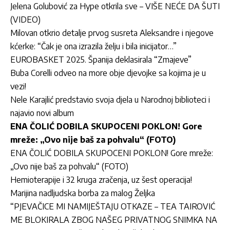
Jelena Golubović za Hype otkrila sve – VIŠE NEĆE DA ŠUTI
(VIDEO)
Milovan otkrio detalje prvog susreta Aleksandre i njegove
kćerke: “Čak je ona izrazila želju i bila inicijator…”
EUROBASKET 2025. Španija deklasirala “Zmajeve”
Buba Corelli odveo na more obje djevojke sa kojima je u
vezi!
Nele Karajlić predstavio svoja djela u Narodnoj biblioteci i
najavio novi album
ENA ČOLIĆ DOBILA SKUPOCENI POKLON! Gore
mreže: „Ovo nije baš za pohvalu“ (FOTO)
ENA ČOLIĆ DOBILA SKUPOCENI POKLON! Gore mreže:
„Ovo nije baš za pohvalu“ (FOTO)
Hemioterapije i 32 kruga zračenja, uz šest operacija!
Marijina nadljudska borba za malog Željka
“PJEVAČICE MI NAMIJEŠTAJU OTKAZE – TEA TAIROVIĆ
ME BLOKIRALA ZBOG NAŠEG PRIVATNOG SNIMKA NA