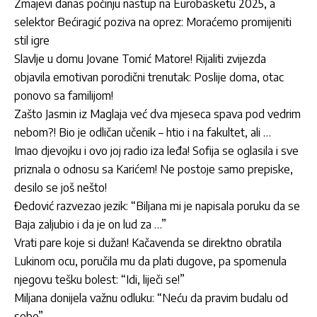
Zmajevi danas počinju nastup na Eurobasketu 2025, a
selektor Bećiragić poziva na oprez: Moraćemo promijeniti
stil igre
Slavlje u domu Jovane Tomić Matore! Rijaliti zvijezda
objavila emotivan porodični trenutak: Poslije doma, otac
ponovo sa familijom!
Zašto Jasmin iz Maglaja već dva mjeseca spava pod vedrim
nebom?! Bio je odličan učenik – htio i na fakultet, ali …
Imao djevojku i ovo joj radio iza leđa! Sofija se oglasila i sve
priznala o odnosu sa Karićem! Ne postoje samo prepiske,
desilo se još nešto!
Đedović razvezao jezik: “Biljana mi je napisala poruku da se
Baja zaljubio i da je on lud za …”
Vrati pare koje si dužan! Kačavenda se direktno obratila
Lukinom ocu, poručila mu da plati dugove, pa spomenula
njegovu tešku bolest: “Idi, liječi se!”
Miljana donijela važnu odluku: “Neću da pravim budalu od
sebe”