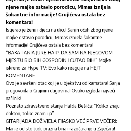
njene majke ostavio porodicu, Mimas iznijela
šokantne informacije! Grujićeva ostala bez
komentara!
Istjerao je ženu i djecu na ulicu! Sanjin očuh zbog njene
majke ostavio porodicu, Mimas iznijela šokantne
informacije! Grujićeva ostala bez komentara!
“BAKA I ANJA JURE HAJP, DA SAM NA NJEGOVOM
MJESTU BIO BIH GOSPODIN I ĆUTAO BIH!“ Mojke
iskreno za Hype TV: Evo kako reaguje na HEJT
KOMENTARE
Ovo je savršeni otac koji je u bjekstvu od kamatara! Sanja
progovorila o Grujinim dugovima! Ovako izgleda najveći
na*ilnik!
Poznato zdravstveno stanje Halida Bešlića: “Koliko znaju
doktori, toliko znam i ja”
GITARIJADA DOŽIVJELA FIJASKO VEĆ PRVE VEČERI:
Manje od sto ljudi, prazna bina i razočaranje u Zaječaru!