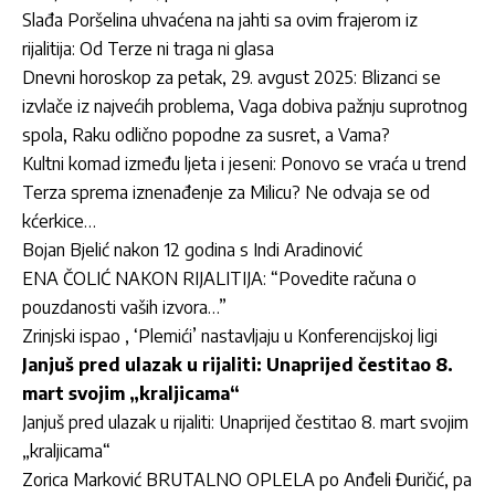
Slađa Poršelina uhvaćena na jahti sa ovim frajerom iz
rijalitija: Od Terze ni traga ni glasa
Dnevni horoskop za petak, 29. avgust 2025: Blizanci se
izvlače iz najvećih problema, Vaga dobiva pažnju suprotnog
spola, Raku odlično popodne za susret, a Vama?
Kultni komad između ljeta i jeseni: Ponovo se vraća u trend
Terza sprema iznenađenje za Milicu? Ne odvaja se od
kćerkice…
Bojan Bjelić nakon 12 godina s Indi Aradinović
ENA ČOLIĆ NAKON RIJALITIJA: “Povedite računa o
pouzdanosti vaših izvora…”
Zrinjski ispao , ‘Plemići’ nastavljaju u Konferencijskoj ligi
Janjuš pred ulazak u rijaliti: Unaprijed čestitao 8.
mart svojim „kraljicama“
Janjuš pred ulazak u rijaliti: Unaprijed čestitao 8. mart svojim
„kraljicama“
Zorica Marković BRUTALNO OPLELA po Anđeli Đuričić, pa