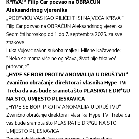
K*RVA!“ Filip Car pozvao na OBRAČUN
Aleksandrinog vjerenika
„POD*VIĆU VAS KAO PILIĆE! TI SI NAJVEĆA K*RVA!“
Filip Car pozvao na OBRAČUN Aleksandrinog vjerenika
Sedmični horoskop od 1. do 7. septembra 2025. za sve
znakove
Luka Vujović nakon sukoba majke i Milene Kačavende:
“Neka se mama više ne oglašava, život nije trka već
putovanje”
„HYPE SE BORI PROTIV ANOMALIJA U DRUŠTVU“
Zvanično obraćanje direktora i vlasnika Hype TV:
Treba da vas bude sramota što PLASIRATE DR*GU
NA STO, UMJESTO PLJESKAVICA
„HYPE SE BORI PROTIV ANOMALIJA U DRUŠTVU“
Zvanično obraćanje direktora i vlasnika Hype TV: Treba da
vas bude sramota što PLASIRATE DR*GU NA STO,
UMJESTO PLJESKAVICA