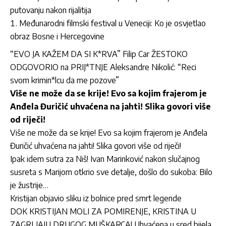
putovanju nakon rijalitija
Međunarodni filmski festival u Veneciji: Ko je osvjetlao
obraz Bosne i Hercegovine
“EVO JA KAŽEM DA SI K*RVA” Filip Car ŽESTOKO
ODGOVORIO na PRIJ*TNJE Aleksandre Nikolić: “Reci
svom krimin*lcu da me pozove”
Više ne može da se krije! Evo sa kojim frajerom je
Anđela Đuričić uhvaćena na jahti! Slika govori više
od riječi!
Više ne može da se krije! Evo sa kojim frajerom je Anđela
Đuričić uhvaćena na jahti! Slika govori više od riječi!
Ipak idem sutra za Niš! Ivan Marinković nakon slučajnog
susreta s Marijom otkrio sve detalje, došlo do sukoba: Bilo
je žustrije…
Kristijan objavio sliku iz bolnice pred smrt legende
DOK KRISTIJAN MOLI ZA POMIRENJE, KRISTINA U
ZAGRLJAJU DRUGOG MUŠKARCA! Uhvaćena u sred bijela