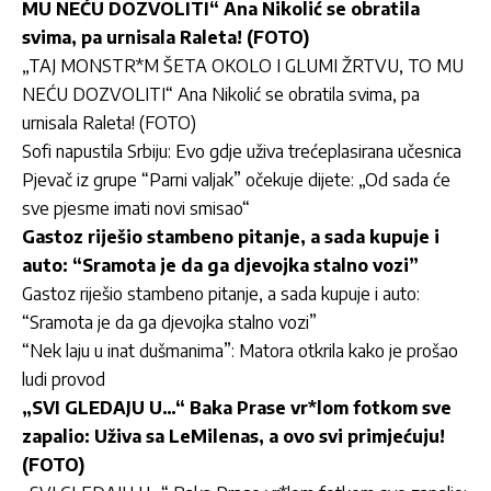
MU NEĆU DOZVOLITI“ Ana Nikolić se obratila
svima, pa urnisala Raleta! (FOTO)
„TAJ MONSTR*M ŠETA OKOLO I GLUMI ŽRTVU, TO MU
NEĆU DOZVOLITI“ Ana Nikolić se obratila svima, pa
urnisala Raleta! (FOTO)
Sofi napustila Srbiju: Evo gdje uživa trećeplasirana učesnica
Pjevač iz grupe “Parni valjak” očekuje dijete: „Od sada će
sve pjesme imati novi smisao“
Gastoz riješio stambeno pitanje, a sada kupuje i
auto: “Sramota je da ga djevojka stalno vozi”
Gastoz riješio stambeno pitanje, a sada kupuje i auto:
“Sramota je da ga djevojka stalno vozi”
“Nek laju u inat dušmanima”: Matora otkrila kako je prošao
ludi provod
„SVI GLEDAJU U…“ Baka Prase vr*lom fotkom sve
zapalio: Uživa sa LeMilenas, a ovo svi primjećuju!
(FOTO)