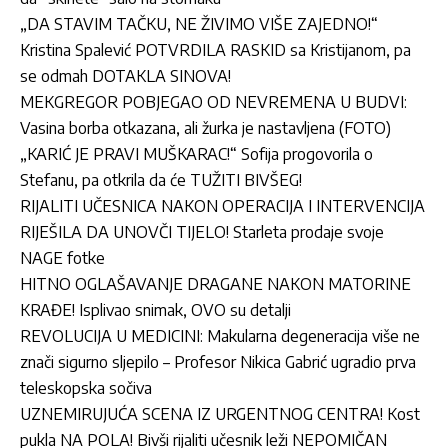
„DA STAVIM TAČKU, NE ŽIVIMO VIŠE ZAJEDNO!“
Kristina Spalević POTVRDILA RASKID sa Kristijanom, pa
se odmah DOTAKLA SINOVA!
MEKGREGOR POBJEGAO OD NEVREMENA U BUDVI:
Vasina borba otkazana, ali žurka je nastavljena (FOTO)
„KARIĆ JE PRAVI MUŠKARAC!“ Sofija progovorila o
Stefanu, pa otkrila da će TUŽITI BIVŠEG!
RIJALITI UČESNICA NAKON OPERACIJA I INTERVENCIJA
RIJEŠILA DA UNOVČI TIJELO! Starleta prodaje svoje
NAGE fotke
HITNO OGLAŠAVANJE DRAGANE NAKON MATORINE
KRAĐE! Isplivao snimak, OVO su detalji
REVOLUCIJA U MEDICINI: Makularna degeneracija više ne
znači sigurno sljepilo – Profesor Nikica Gabrić ugradio prva
teleskopska sočiva
UZNEMIRUJUĆA SCENA IZ URGENTNOG CENTRA! Kost
pukla NA POLA! Bivši rijaliti učesnik leži NEPOMIČAN