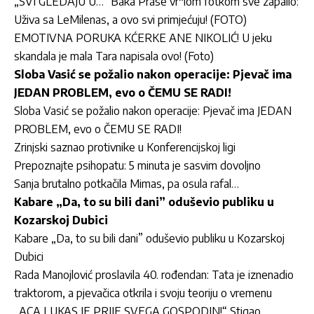
„SVI GLEDAJU U…“ Baka Prase vr*lom fotkom sve zapalio:
Uživa sa LeMilenas, a ovo svi primjećuju! (FOTO)
EMOTIVNA PORUKA KĆERKE ANE NIKOLIĆ! U jeku
skandala je mala Tara napisala ovo! (Foto)
Sloba Vasić se požalio nakon operacije: Pjevač ima
JEDAN PROBLEM, evo o ČEMU SE RADI!
Sloba Vasić se požalio nakon operacije: Pjevač ima JEDAN
PROBLEM, evo o ČEMU SE RADI!
Zrinjski saznao protivnike u Konferencijskoj ligi
Prepoznajte psihopatu: 5 minuta je sasvim dovoljno
Sanja brutalno potkačila Mimas, pa osula rafal…
Kabare „Da, to su bili dani” oduševio publiku u
Kozarskoj Dubici
Kabare „Da, to su bili dani” oduševio publiku u Kozarskoj
Dubici
Rada Manojlović proslavila 40. rođendan: Tata je iznenadio
traktorom, a pjevačica otkrila i svoju teoriju o vremenu
„ACA LUKAS JE PRIJE SVEGA GOSPODIN!“ Stigao