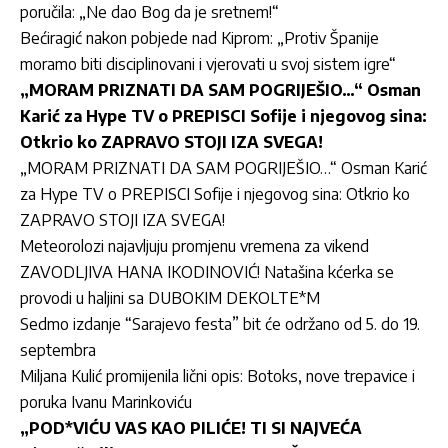
poručila: „Ne dao Bog da je sretnem!“
Bećiragić nakon pobjede nad Kiprom: „Protiv Španije
moramo biti disciplinovani i vjerovati u svoj sistem igre“
„MORAM PRIZNATI DA SAM POGRIJEŠIO…“ Osman
Karić za Hype TV o PREPISCI Sofije i njegovog sina:
Otkrio ko ZAPRAVO STOJI IZA SVEGA!
„MORAM PRIZNATI DA SAM POGRIJEŠIO…“ Os
man Karić
za Hype TV o PREPISCI Sofije i njegovog sina: Otkrio ko
ZAPRAVO STOJI IZA SVEGA!
Meteorolozi najavljuju promjenu vremena za vikend
ZAVODLJIVA HANA IKODINOVIĆ! Natašina kćerka se
provodi u haljini sa DUBOKIM DEKOLTE*M
Sedmo izdanje “Sarajevo festa” bit će održano od 5. do 19.
septembra
Miljana Kulić promijenila lični opis: Botoks, nove trepavice i
poruka Ivanu Marinkoviću
„POD*VIĆU VAS KAO PILIĆE! TI SI NAJVEĆA