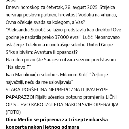
Dnevni horoskop za četvrtak, 28. avgust 2025: Strijelca
nerviraju poslovni partneri, hirovitost Vodolija na vrhuncu,
Ovna očekuje svađa sa kolegom, a Vas?
“Aleksandra Subotić se lažno predstavlja kao direktor! Ove
godine je naplatila preko 37.000 evra!” Lučić: Neosnovano
uvlačenje Telekoma u unutrašnje sukobe United Grupe
S*ks s bivšim: Avantura ili opasnost?
Narodno pozorište Sarajevo otvara sezonu predstavom
“Na slovo F”
Ivan Marinković o sukobu s Miljanom Kulić: “Željko je
najvažniji, neću da me uslovljavaju”
SLAĐA PORŠELINA NEPREPOZNATLJIVA! HYPE
PAPARAZZO! Rijaliti učesnica potpuno promijenila LIČNI
OPIS – EVO KAKO IZGLEDA NAKON SVIH OPERACIJA!
(FOTO)
Dino Merlin se priprema za tri septembarska
koncerta nakon ljetnog odmora