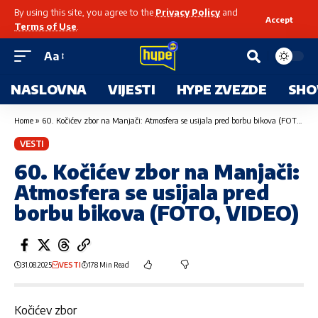
By using this site, you agree to the
Privacy Policy
and
Accept
Terms of Use
.
Aa
NASLOVNA
VIJESTI
HYPE ZVEZDE
SHO
Home
»
60. Kočićev zbor na Manjači: Atmosfera se usijala pred borbu bikova (FOTO, VIDEO)
VESTI
60. Kočićev zbor na Manjači:
Atmosfera se usijala pred
borbu bikova (FOTO, VIDEO)
31.08.2025
VESTI
178 Min Read
Kočićev zbor