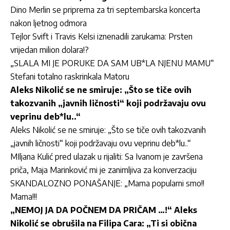
Dino Merlin se priprema za tri septembarska koncerta
nakon ljetnog odmora
Tejlor Svift i Travis Kelsi iznenadili zarukama: Prsten
vrijedan milion dolara!?
„SLALA MI JE PORUKE DA SAM UB*LA NJENU MAMU“
Stefani totalno raskrinkala Matoru
Aleks Nikolić se ne smiruje: „Što se tiče ovih
takozvanih „javnih ličnosti“ koji podržavaju ovu
veprinu deb*lu..“
Aleks Nikolić se ne smiruje: „Što se tiče ovih takozvanih
„javnih ličnosti“ koji podržavaju ovu veprinu deb*lu..“
MIljana Kulić pred ulazak u rijaliti: Sa Ivanom je završena
priča, Maja Marinković mi je zanimljiva za konverzaciju
SKANDALOZNO PONAŠANJE: „Mama popularni smo!!
Mama!!!
„NEMOJ JA DA POČNEM DA PRIČAM …!“ Aleks
Nikolić se obrušila na Filipa Cara: „Ti si obična