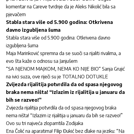
komentar na Careve tvrdnje da je Aleks Nikolić bila sa
pjevačem
Stabla stara više od 5.900 godina: Otkrivena
davno izgubljena šuma
Stabla stara više od 5.900 godina: Otkrivena davno
izgubljena šuma
Maja Marinković spremna da se suoči sa rijaliti rivalima, a
evo šta kaže o odnosu sa Janjušem
“SA NJENOM MAJKOM, NEMA KO NIJE BIO“ Sanja Grujić
na ivici suza, ove riječi su je TOTALNO DOTUKLE
Zvijezda rijalitija potvrdila da od spasa njegovog
braka nema ništa! “Izlazim iz rijalitija u januaru da
bih se razveo!”
Zvijezda rijalitija potvrdila da od spasa njegovog braka
nema ništa! “Izlazim iz rijalitija u januaru da bih se razveo!”
Ovo su tri najveća zlopamtila Zodijaka
Ena Čolić na aparatima! Filip Đukić bez dlake na jeziku: “Na