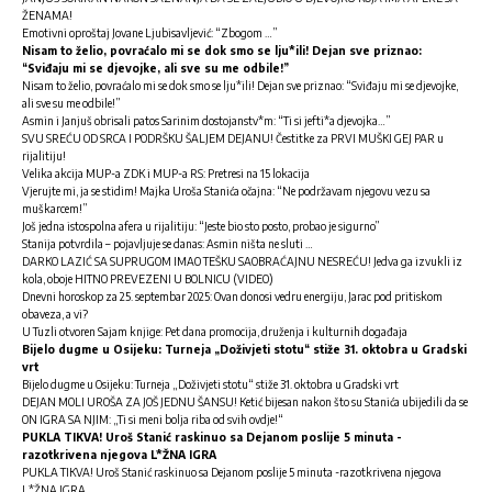
ŽENAMA!
Emotivni oproštaj Jovane Ljubisavljević: “Zbogom …”
Nisam to želio, povraćalo mi se dok smo se lju*ili! Dejan sve priznao:
“Sviđaju mi se djevojke, ali sve su me odbile!”
Nisam to želio, povraćalo mi se dok smo se lju*ili! Dejan sve priznao: “Sviđaju mi se djevojke,
ali sve su me odbile!”
Asmin i Janjuš obrisali patos Sarinim dostojanstv*m: “Ti si jefti*a djevojka…”
SVU SREĆU OD SRCA I PODRŠKU ŠALJEM DEJANU! Čestitke za PRVI MUŠKI GEJ PAR u
rijalitiju!
Velika akcija MUP-a ZDK i MUP-a RS: Pretresi na 15 lokacija
Vjerujte mi, ja se stidim! Majka Uroša Stanića očajna: “Ne podržavam njegovu vezu sa
muškarcem!”
Još jedna istospolna afera u rijalitiju: “Jeste bio sto posto, probao je sigurno”
Stanija potvrdila – pojavljuje se danas: Asmin ništa ne sluti …
DARKO LAZIĆ SA SUPRUGOM IMAO TEŠKU SAOBRAĆAJNU NESREĆU! Jedva ga izvukli iz
kola, oboje HITNO PREVEZENI U BOLNICU (VIDEO)
Dnevni horoskop za 25. septembar 2025: Ovan donosi vedru energiju, Jarac pod pritiskom
obaveza, a vi?
U Tuzli otvoren Sajam knjige: Pet dana promocija, druženja i kulturnih događaja
Bijelo dugme u Osijeku: Turneja „Doživjeti stotu“ stiže 31. oktobra u Gradski
vrt
Bijelo dugme u Osijeku: Turneja „Doživjeti stotu“ stiže 31. oktobra u Gradski vrt
DEJAN MOLI UROŠA ZA JOŠ JEDNU ŠANSU! Ketić bijesan nakon što su Stanića ubijedili da se
ON IGRA SA NJIM: „Ti si meni bolja riba od svih ovdje!“
PUKLA TIKVA! Uroš Stanić raskinuo sa Dejanom poslije 5 minuta -
razotkrivena njegova L*ŽNA IGRA
PUKLA TIKVA! Uroš Stanić raskinuo sa Dejanom poslije 5 minuta -razotkrivena njegova
L*ŽNA IGRA