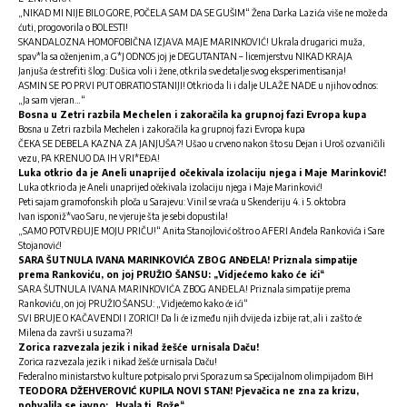
„NIKAD MI NIJE BILO GORE, POČELA SAM DA SE GUŠIM“ Žena Darka Lazića više ne može da
ćuti, progovorila o BOLESTI!
SKANDALOZNA HOMOFOBIČNA IZJAVA MAJE MARINKOVIĆ! Ukrala drugarici muža,
spav*la sa oženjenim, a G*J ODNOS joj je DEGUTANTAN – licemjerstvu NIKAD KRAJA
Janjuša će strefiti šlog: Dušica voli i žene, otkrila sve detalje svog eksperimentisanja!
ASMIN SE PO PRVI PUT OBRATIO STANIJI! Otkrio da li i dalje ULAŽE NADE u njihov odnos:
„Ja sam vjeran…“
Bosna u Zetri razbila Mechelen i zakoračila ka grupnoj fazi Evropa kupa
Bosna u Zetri razbila Mechelen i zakoračila ka grupnoj fazi Evropa kupa
ČEKA SE DEBELA KAZNA ZA JANJUŠA?! Ušao u crveno nakon što su Dejan i Uroš ozvaničili
vezu, PA KRENUO DA IH VRI*EĐA!
Luka otkrio da je Aneli unaprijed očekivala izolaciju njega i Maje Marinković!
Luka otkrio da je Aneli unaprijed očekivala izolaciju njega i Maje Marinković!
Peti sajam gramofonskih ploča u Sarajevu: Vinil se vraća u Skenderiju 4. i 5. oktobra
Ivan isponiž*vao Saru, ne vjeruje šta je sebi dopustila!
„SAMO POTVRĐUJE MOJU PRIČU!“ Anita Stanojlović oštro o AFERI Anđela Rankovića i Sare
Stojanović!
SARA ŠUTNULA IVANA MARINKOVIĆA ZBOG ANĐELA! Priznala simpatije
prema Rankoviću, on joj PRUŽIO ŠANSU: „Vidjećemo kako će ići“
SARA ŠUTNULA IVANA MARINKOVIĆA ZBOG ANĐELA! Priznala simpatije prema
Rankoviću, on joj PRUŽIO ŠANSU: „Vidjećemo kako će ići“
SVI BRUJE O KAČAVENDI I ZORICI! Da li će između njih dvije da izbije rat, ali i zašto će
Milena da završi u suzama?!
Zorica razvezala jezik i nikad žešće urnisala Daču!
Zorica razvezala jezik i nikad žešće urnisala Daču!
Federalno ministarstvo kulture potpisalo prvi Sporazum sa Specijalnom olimpijadom BiH
TEODORA DŽEHVEROVIĆ KUPILA NOVI STAN! Pjevačica ne zna za krizu,
pohvalila se javno: „Hvala ti, Bože“