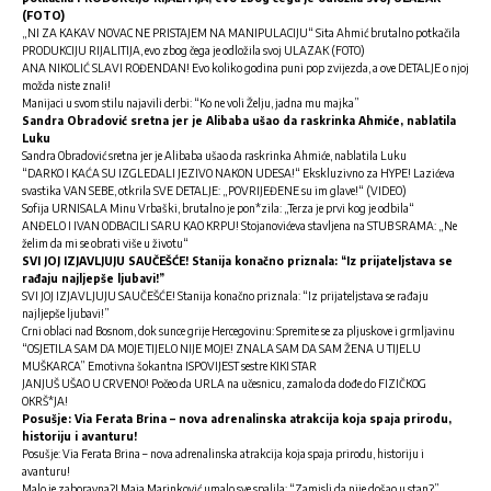
(FOTO)
„NI ZA KAKAV NOVAC NE PRISTAJEM NA MANIPULACIJU“ Sita Ahmić brutalno potkačila
PRODUKCIJU RIJALITIJA, evo zbog čega je odložila svoj ULAZAK (FOTO)
ANA NIKOLIĆ SLAVI ROĐENDAN! Evo koliko godina puni pop zvijezda, a ove DETALJE o njoj
možda niste znaIi!
Manijaci u svom stilu najavili derbi: “Ko ne voli Želju, jadna mu majka”
Sandra Obradović sretna jer je Alibaba ušao da raskrinka Ahmiće, nablatila
Luku
Sandra Obradović sretna jer je Alibaba ušao da raskrinka Ahmiće, nablatila Luku
“DARKO I KAĆA SU IZGLEDALI JEZIVO NAKON UDESA!“ Ekskluzivno za HYPE! Lazićeva
svastika VAN SEBE, otkrila SVE DETALJE: „POVRIJEĐENE su im glave!“ (VIDEO)
Sofija URNISALA Minu Vrbaški, brutalno je pon*zila: „Terza je prvi kog je odbila“
ANĐELO I IVAN ODBACILI SARU KAO KRPU! Stojanovićeva stavljena na STUB SRAMA: „Ne
želim da mi se obrati više u životu“
SVI JOJ IZJAVLJUJU SAUČEŠĆE! Stanija konačno priznala: “Iz prijateljstava se
rađaju najljepše ljubavi!”
SVI JOJ IZJAVLJUJU SAUČEŠĆE! Stanija konačno priznala: “Iz prijateljstava se rađaju
najljepše ljubavi!”
Crni oblaci nad Bosnom, dok sunce grije Hercegovinu: Spremite se za pljuskove i grmljavinu
“OSJETILA SAM DA MOJE TIJELO NIJE MOJE! ZNALA SAM DA SAM ŽENA U TIJELU
MUŠKARCA” Emotivna šokantna ISPOVIJEST sestre KIKI STAR
JANJUŠ UŠAO U CRVENO! Počeo da URLA na učesnicu, zamalo da dođe do FIZIČKOG
OKRŠ*JA!
Posušje: Via Ferata Brina – nova adrenalinska atrakcija koja spaja prirodu,
historiju i avanturu!
Posušje: Via Ferata Brina – nova adrenalinska atrakcija koja spaja prirodu, historiju i
avanturu!
Malo je zaboravna?! Maja Marinković umalo sve spalila: “Zamisli da nije došao u stan?”