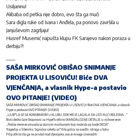
Usiljaninu!
Alibaba od petka nije dobro, evo šta ga muči
Sara digla ruke od Ivana i Anđela, pa ponovo završila u
Janjuševom zagrljaju!
Husref Musemić napušta klupu FK Sarajevo nakon poraza u
derbiju?!
SAŠA MIRKOVIĆ OBIŠAO SNIMANJE
PROJEKTA U LISOVIĆU! Biće DVA
VJENČANJA, a vlasnik Hype-a postavio
OVO PITANJE! (VIDEO)
SAŠA MIRKOVIĆ OBIŠAO SNIMANJE PROJEKTA U LISOVIĆU! Biće DVA VJENČANJA, a vlasnik
Hype-a postavio OVO PITANJE! (VIDEO)
„LJUB*LA SE SA KONOBAROM U KLUBU, DOK ME JE LAGALA DA LEŽI KUĆI BOLESNA…“
Bivši dečko Sare Stojanović za HypeTv otkrio SKANDALOZNE DETALJE iz njihove veze:
„Poslije mene se smuvala sa starijim muškarcem koji može da joj bude DEDA“
Tragedija u Šibeniku: Signalna raketa us*rtila gošću na svadbi, istraga u toku
Filip otkrio šta ga ne privlači kod djevojaka, ovo će mnoge iznenaditi