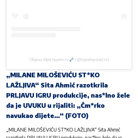
Objavu dijeli hypetv.rs
(@hypetvportal.rs)
„MILANE MILOŠEVIĆU ST*KO
LAŽLJIVA“ Sita Ahmić razotkrila
PRLJAVU IGRU produkcije, nas*lno žele
da je UVUKU u rijaliti: „Čm*rko
navukao dijete…“ (FOTO)
„MILANE MILOŠEVIĆU ST*KO LAŽLJIVA“ Sita Ahmić
razotkrila PRLJAVU IGRU produkcije, nas*lno žele da je