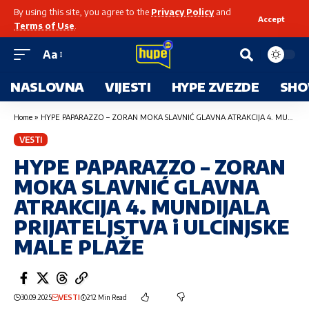
By using this site, you agree to the
Privacy Policy
and
Accept
Terms of Use
.
Aa
NASLOVNA
VIJESTI
HYPE ZVEZDE
SHO
Home
»
HYPE PAPARAZZO – ZORAN MOKA SLAVNIĆ GLAVNA ATRAKCIJA 4. MUNDIJALA PRIJATELJSTVA i ULCINJSKE MALE PLAŽE
VESTI
HYPE PAPARAZZO – ZORAN
MOKA SLAVNIĆ GLAVNA
ATRAKCIJA 4. MUNDIJALA
PRIJATELJSTVA i ULCINJSKE
MALE PLAŽE
30.09.2025
VESTI
212 Min Read