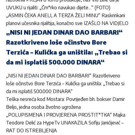
UVUKU u rijaliti: „Čm*rko navukao dijete…“ (FOTO)
„ASMIN ČEKA ANELI, A TERZA ŽELI MINU“ Raskrinkani
planovi učesnika rijalitija, konačno sve IZAŠLO NA VIDJELO
„NISI NI JEDAN DINAR DAO BARBARI“
Razotkriveno loše očinstvo Bore
Terzića – Kulićka ga uništila: „Trebao si
da mi isplatiš 500.000 DINARA“
„NISI NI JEDAN DINAR DAO BARBARI“ Razotkriveno
loše očinstvo Bore Terzića – Kulićka ga uništila: „Trebao si
da mi isplatiš 500.000 DINARA“
Teška nesreća kod Mostara: Povrijeđen bh. bokser Damir
Beljo, jedna osoba životno ugrožena
„POLUPISMENA I PROVJERENA PROSTIT*TKA“ Majka
Teodore Delić za HypeTv UNAKAZILA Sofiju Janićijević –
RAT DO ISTREBLJENJA