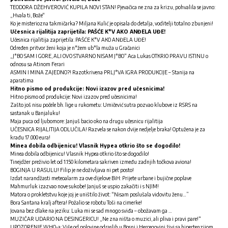
TEODORA DŽEHVEROVIĆ KUPILA NOVI STAN! Pjevačica ne zna za krizu, pohvalila se javno:
„Hvala ti, Bože“
Ko je misteriozna takmičarka? Miljana Kulić je opisala do detalja, voditelji totalno zbunjeni!
Učesnica rijalitija zaprijetila: PAŠĆE K*V AKO ANĐELA UĐE!
Učesnica rijalitija zaprijetila: PAŠĆE K*V AKO ANĐELA UĐE!
Određen pritvor ženi koja je n*žem ub*la muža u Gračanici
„J*BO SAM I GORE, ALI OVO STVARNO NISAM J*BO“ Aca Lukas OTKRIO PRAVU ISTINU o
odnosu sa Atinom Ferari
ASMIN I MINA ZAJEDNO?! Razotkrivena PRLJ*VA IGRA PRODUKCIJE – Stanija na
aparatima
Hitno pismo od produkcije: Novi izazov pred učesnicima!
Hitno pismo od produkcije: Novi izazov pred učesnicima!
Zašto još nisu počele bh. lige u rukometu: Umičević sutra pozvao klubove iz RSRS na
sastanak u Banjaluku!
Maja puca od ljubomore: Janjuš bacio oko na drugu učesnicu rijalitija
UČESNICA RIJALITIJA ODLUČILA! Razvela se nakon dvije nedjelje braka! Optužena je za
krađu 17.000 eura!
Minea dobila odbijenicu! Vlasnik Hypea otkrio što se dogodilo!
Minea dobila odbijenicu! Vlasnik Hypea otkrio što se dogodilo!
Tinejdžer preživio let od 1.150 kilometara sakriven između zadnjih točkova aviona!
BOGINJA U RASULU! Filip je ne doživljava ni pet posto!
Izdat narandžasti meteoalarm za ove dijelove BiH: Prijete urbane i bujične poplave
Mahmurluk izazvao nove sukobe! Janjuš se uspio zakačiti i s NJIM!
Matora o prokletstvu koje joj je uništilo život: “Nisam poslušala vidovitu ženu…”
Bora Santana kralj aftera! Požalio se robotu Toši na cimerke!
Jovana bez dlake na jeziku: Luka mi se sad mnogo sviđa – obožavam ga …
MUZIČAR UDARIO NA DESINGERICU! „Ne zna ništa o muzici, ali pliva i pravi pare!“
UPOZORENJE WHO-a: Više od polovine odraslih u Bosni i Hercegovini živi sa hipertenzijom