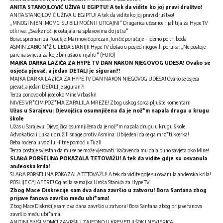
ANITA STANOJLOVIĆ UŽIVA U EGIPTU! A tek da vidite ko joj pravi društvo!
ANITA STANOJLOVIĆ UŽIVA U EGIPTU! A tek da vidite ko joj pravi društvo!
„MNOGI NJENI MOMCI SU BILI MOĆNI I UTICAJNI“ Drugarica učesnice rijalitija za Hype TV
otkriva: „Svake noći je ostajala na splavovima do jutra“
Borac spreman za Posušje: Marinović oprezan, Juričić poručuje – idemo po tri boda
ASMIN ZABIO N*Ž U LEĐA STANIJI! Hype TV došao u posjed njegovih poruka: „Ne postoje
pare na svijetu za koje bih ušao u rijaliti“ (FOTO)
MAJKA DARKA LAZIĆA ZA HYPE TV DAN NAKON NJEGOVOG UDESA! Ovako se
osjeća pjevač, a jedan DETALJ je siguran?!
MAJKA DARKA LAZIĆA ZA HYPE TV DAN NAKON NJEGOVOG UDESA! Ovako se osjeća
pjevač, a jedan DETALJ je siguran?!
Terza ponovo oblijeće oko Mine Vrbaški!
NIVES VR*ĆIM POZ*MA ZAPALILA MREŽE! Zbog uskog šorca pljušte komentari!
Užas u Sarajevu: Djevojčica osumnjičena da je nož*m napala drugu u krugu
škole
Užas u Sarajevu: Djevojčica osumnjičena da je nož*m napala drugu u krugu škole
Advokatica i Luka udružili snage protiv Asmina: Ubijeđeni da će ga mrz*ti kćerka!
Beba rođena u vozilu Hitne pomoći u Tuzli
Terza postaje svjestan da mu se ne može vjerovati: Kačavenda mu dala puno savjeta oko Mine!
SLAĐA PORŠELINA POKAZALA TETOVAŽU! A tek da vidite gdje su osvanula
anđeoska krila!
SLAĐA PORŠELINA POKAZALA TETOVAŽU! A tek da vidite gdje su osvanula anđeoska krila!
POSLIJE G*J AFERE! Oglasila se majka Uroša Stanića za Hype TV
Zbog Mace Diskrecije sam dva dana završio u zatvoru! Bora Santana zbog
prijave fanova završio među ubi*ama!
Zbog Mace Diskrecije sam dva dana završio u zatvoru! Bora Santana zbog prijave fanova
završio među ubi*ama!
ANITINI BIVŠI MOMCI ZAVRŠILI ZAJEDNO U KREVETU! ŠOK I NEVJERICA!