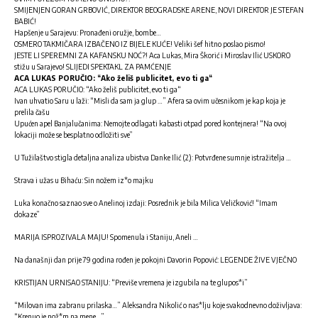
SMIJENJEN GORAN GRBOVIĆ, DIREKTOR BEOGRADSKE ARENE, NOVI DIREKTOR JE STEFAN
BABIĆ!
Hapšenje u Sarajevu: Pronađeni oružje, bombe…
OSMERO TAKMIČARA IZBAČENO IZ BIJELE KUĆE! Veliki šef hitno poslao pismo!
JESTE LI SPEREMNI ZA KAFANSKU NOĆ?! Aca Lukas, Mira Škorić i Miroslav Ilić USKORO
stižu u Sarajevo! SLIJEDI SPEKTAKL ZA PAMĆENJE
ACA LUKAS PORUČIO: “Ako želiš publicitet, evo ti ga“
ACA LUKAS PORUČIO: “Ako želiš publicitet, evo ti ga“
Ivan uhvatio Saru u laži: “Misli da sam ja glup …” Afera sa ovim učesnikom je kap koja je
prelila čašu
Upućen apel Banjalučanima: Nemojte odlagati kabasti otpad pored kontejnera! “Na ovoj
lokaciji može se besplatno odložiti sve”
U Tužilaštvo stigla detaljna analiza ubistva Danke Ilić (2): Potvrđene sumnje istražitelja …
Strava i užas u Bihaću: Sin nožem iz*o majku
Luka konačno saznao sve o Anelinoj izdaji: Posrednik je bila Milica Veličković! “Imam
dokaze”
MARIJA ISPROZIVALA MAJU! Spomenula i Staniju, Aneli …
Na današnji dan prije 79 godina rođen je pokojni Davorin Popović: LEGENDE ŽIVE VJEČNO
KRISTIJAN URNISAO STANIJU: “Previše vremena je izgubila na te glupos*i”
“Milovan ima zabranu prilaska…” Aleksandra Nikolić o nas*lju koje svakodnevno doživljava:
“Krenuo je nož*m na mene…”