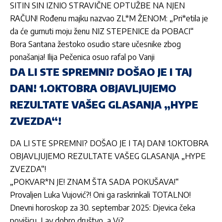
SITIN SIN IZNIO STRAVIČNE OPTUŽBE NA NJEN
RAČUN! Rođenu majku nazvao ZL*M ŽENOM: „Pri*etila je
da će gurnuti moju ženu NIZ STEPENICE da POBACI“
Bora Santana žestoko osudio stare učesnike zbog
ponašanja! Ilija Pečenica osuo rafal po Vanji
DA LI STE SPREMNI? DOŠAO JE I TAJ
DAN! 1.OKTOBRA OBJAVLJUJEMO
REZULTATE VAŠEG GLASANJA „HYPE
ZVEZDA“!
DA LI STE SPREMNI? DOŠAO JE I TAJ DAN! 1.OKTOBRA
OBJAVLJUJEMO REZULTATE VAŠEG GLASANJA „HYPE
ZVEZDA“!
„POKVAR*N JE! ZNAM ŠTA SADA POKUŠAVA!“
Provaljen Luka Vujović?! Oni ga raskrinkali TOTALNO!
Dnevni horoskop za 30. septembar 2025: Djevica čeka
povišicu, Lav dobro društvo, a Vi?