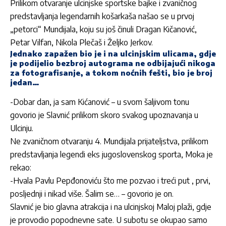
Prilikom otvaranje ulcinjske sportske bajke i zvaničnog
predstavljanja legendarnih košarkaša našao se u prvoj
„petorci“ Mundijala, koju su još činuli Dragan Kičanović,
Petar Vilfan, Nikola Plečaš i Željko Jerkov.
Jednako zapažen bio je i na ulcinjskim ulicama, gdje
je podijelio bezbroj autograma ne odbijajući nikoga
za fotografisanje, a tokom noćnih fešti, bio je broj
jedan…
-Dobar dan, ja sam Kićanović – u svom šaljivom tonu
govorio je Slavnić prilikom skoro svakog upoznavanja u
Ulcinju.
Ne zvaničnom otvaranju 4. Mundijala prijateljstva, prilikom
predstavljanja legendi eks jugoslovenskog sporta, Moka je
rekao:
-Hvala Pavlu Pepđonoviću što me pozvao i treći put , prvi,
posljednji i nikad više. Šalim se… – govorio je on.
Slavnić je bio glavna atrakcija i na ulcinjskoj Maloj plaži, gdje
je provodio popodnevne sate. U subotu se okupao samo