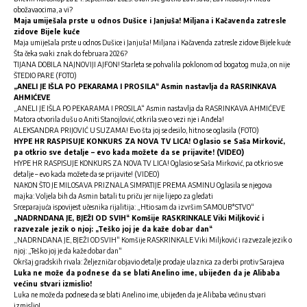
obožavaocima, a vi?
Maja umiješala prste u odnos Dušice i Janjuša! Miljana i Kačavenda zatresle
zidove Bijele kuće
Maja umiješala prste u odnos Dušice i Janjuša! Miljana i Kačavenda zatresle zidove Bijele kuće
Šta čeka svaki znak do februara 2026?
TIJANA DOBILA NAJNOVIJI AJFON! Starleta se pohvalila poklonom od bogatog muža, on nije
ŠTEDIO PARE (FOTO)
„ANELI JE IŠLA PO PEKARAMA I PROSILA“ Asmin nastavlja da RASRINKAVA
AHMIĆEVE
„ANELI JE IŠLA PO PEKARAMA I PROSILA“ Asmin nastavlja da RASRINKAVA AHMIĆEVE
Matora otvorila dušu o Aniti Stanojlović, otkrila sve o vezi nje i Anđela!
ALEKSANDRA PRIJOVIĆ U SUZAMA! Evo šta joj se desilo, hitno se oglasila (FOTO)
HYPE HR RASPISUJE KONKURS ZA NOVA TV LICA! Oglasio se Saša Mirković,
pa otkrio sve detalje – evo kada možete da se prijavite! (VIDEO)
HYPE HR RASPISUJE KONKURS ZA NOVA TV LICA! Oglasio se Saša Mirković, pa otkrio sve
detalje – evo kada možete da se prijavite! (VIDEO)
NAKON ŠTO JE MILOSAVA PRIZNALA SIMPATIJE PREMA ASMINU Oglasila se njegova
majka: Voljela bih da Asmin batali tu priču jer nije lijepo za gledati
Srceparajuća ispovijest učesnika rijalitija: „Htio sam da izvršim SAMOUB*STVO“
„NADRNDANA JE, BJEŽI OD SVIH“ Komšije RASKRINKALE Viki Miljković i
razvezale jezik o njoj: „Teško joj je da kaže dobar dan“
„NADRNDANA JE, BJEŽI OD SVIH“ Komšije RASKRINKALE Viki Miljković i razvezale jezik o
njoj: „Teško joj je da kaže dobar dan“
Okršaj gradskih rivala: Željezničar objavio detalje prodaje ulaznica za derbi protiv Sarajeva
Luka ne može da podnese da se blati Anelino ime, ubijeđen da je Alibaba
većinu stvari izmislio!
Luka ne može da podnese da se blati Anelino ime, ubijeđen da je Alibaba većinu stvari
izmislio!