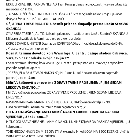
BIO JE U RIJALITIJU, A ONDA NESTAO! Fran Pujas je danas neprepoznatljiv, svi se pitaju šta
mu se desilo?! (FOTO)
„TAJ SAMO T*ČE ŽENE, TRUDNICE I MUŠKARCE“ Sita se oglasila nakon što je u javnost
dospjela fotka PRET*ČENE ANELI AHMIĆ!
G*J AFERA TRESE RIJALITI?! Učesnik priznao simpatije prema Urošu Staniću?!
SKANDAL!
G*J AFERA TRESE RIJALITI?! Učesnik priznao simpatije prema Urošu Staniću?! SKANDAL!
Milosava shvatila da je Asmin zauzet, pa okrenula ploču!
ĐORĐE DAVID UNIŠTEN! Bosanac ga IZVRI*EĐAO kao nikad do sad, doveo ga do DNA:
„Propao, nepristojan, nepismen“
Poznati termini devetog kola Wwin lige: U centru pažnje stadion Grbavica,
Sarajevo bez podrške svojih navijača?!
Poznati termini devetog kola Wwin lige: U centru pažnje stadion Grbavica, Sarajevo bez
podrške svojih navijača?!
„PREŽIVJELA SAM STVARI NAKON KOJIH…“ Ana Nikolić novom objavom napravila
pometnju na mrežama
Milić Vukašinović ponovo ima ZDRAVSTVENE PROBLEME: „PIJEM SEDAM
LIJEKOVA DNEVNO…“
Milić Vukašinović ponovo ima ZDRAVSTVENE PROBLEME: „PIJEM SEDAM LIJEKOVA
DNEVNO…“
RASKRINKAN IVAN MARINKOVIĆ I NJEGOVA TAJNA! Šokantni detalji KR*ĐE
Haos na sastanku: Asmin pokrenuo temu negativne energije
HITNO OGLAŠAVANJE ANELI AHMIĆ NAKON LUKINE IZJAVE DA RASKIDA
VJERIDBU! „U šoku sam….“
HITNO OGLAŠAVANJE ANELI AHMIĆ NAKON LUKINE IZJAVE DA RASKIDA VJERIDBU! „U
šoku sam….“
TO JE NJEGOV NAČIN DA MI SE OSVETI! Aleksandra Nikolić OČAJNA ZBOG KĆERKE, bivši je
OVIM POTEZOM TOTALNO UNIŠTIO?!