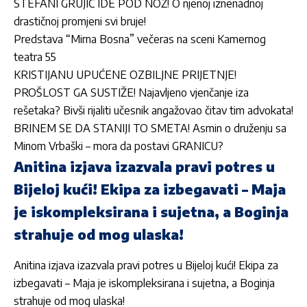
STEFANI GRUJIĆ IDE POD NOŽ! O njenoj iznenadnoj
drastičnoj promjeni svi bruje!
Predstava “Mirna Bosna” večeras na sceni Kamernog
teatra 55
KRISTIJANU UPUĆENE OZBILJNE PRIJETNJE!
PROŠLOST GA SUSTIŽE! Najavljeno vjenčanje iza
rešetaka? Bivši rijaliti učesnik angažovao čitav tim advokata!
BRINEM SE DA STANIJI TO SMETA! Asmin o druženju sa
Minom Vrbaški – mora da postavi GRANICU?
Anitina izjava izazvala pravi potres u
Bijeloj kući! Ekipa za izbegavati – Maja
je iskompleksirana i sujetna, a Boginja
strahuje od mog ulaska!
Anitina izjava izazvala pravi potres u Bijeloj kući! Ekipa za
izbegavati – Maja je iskompleksirana i sujetna, a Boginja
strahuje od mog ulaska!