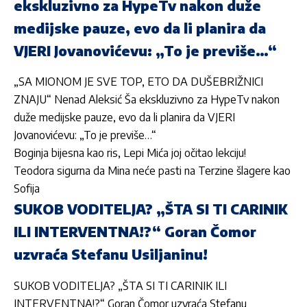
ekskluzivno za HypeTv nakon duže
medijske pauze, evo da li planira da
VJERI Jovanovićevu: „To je previše…“
„SA MIONOM JE SVE TOP, ETO DA DUŠEBRIŽNICI
ZNAJU“ Nenad Aleksić Ša ekskluzivno za HypeTv nakon
duže medijske pauze, evo da li planira da VJERI
Jovanovićevu: „To je previše…“
Boginja bijesna kao ris, Lepi Mića joj očitao lekciju!
Teodora sigurna da Mina neće pasti na Terzine šlagere kao
Sofija
SUKOB VODITELJA? „ŠTA SI TI CARINIK
ILI INTERVENTNA!?“ Goran Čomor
uzvraća Stefanu Usiljaninu!
SUKOB VODITELJA? „ŠTA SI TI CARINIK ILI
INTERVENTNA!?“ Goran Čomor uzvraća Stefanu