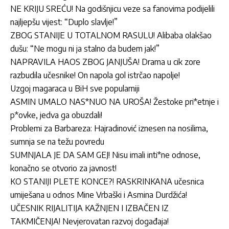
NE KRIJU SREĆU! Na godišnjicu veze sa fanovima podijelili
najljepšu vijest: “Duplo slavlje!”
ZBOG STANIJE U TOTALNOM RASULU! Alibaba olakšao
dušu: “Ne mogu ni ja stalno da budem jak!”
NAPRAVILA HAOS ZBOG JANJUŠA! Drama u cik zore
razbudila učesnike! On napola gol istrčao napolje!
Uzgoj magaraca u BiH sve popularniji
ASMIN UMALO NAS*NUO NA UROŠA! Žestoke pri*etnje i
p*ovke, jedva ga obuzdali!
Problemi za Barbareza: Hajradinović iznesen na nosilima,
sumnja se na težu povredu
SUMNJALA JE DA SAM GEJ! Nisu imali inti*ne odnose,
konačno se otvorio za javnost!
KO STANIJI PLETE KONCE?! RASKRINKANA učesnica
umiješana u odnos Mine Vrbaški i Asmina Durdžića!
UČESNIK RIJALITIJA KAŽNJEN I IZBAČEN IZ
TAKMIČENJA! Nevjerovatan razvoj događaja!