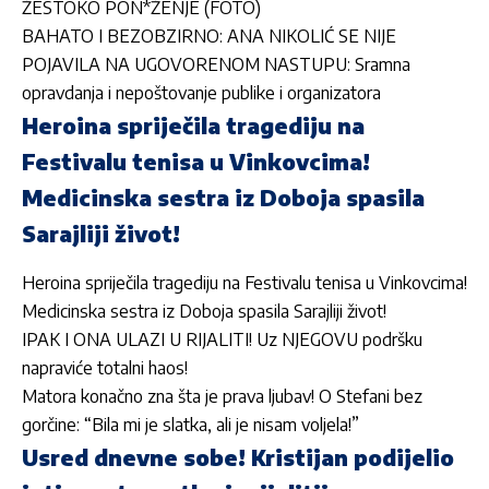
ŽESTOKO PON*ŽENJE (FOTO)
BAHATO I BEZOBZIRNO: ANA NIKOLIĆ SE NIJE
POJAVILA NA UGOVORENOM NASTUPU: Sramna
opravdanja i nepoštovanje publike i organizatora
Heroina spriječila tragediju na
Festivalu tenisa u Vinkovcima!
Medicinska sestra iz Doboja spasila
Sarajliji život!
Heroina spriječila tragediju na Festivalu tenisa u Vinkovcima!
Medicinska sestra iz Doboja spasila Sarajliji život!
IPAK I ONA ULAZI U RIJALITI! Uz NJEGOVU podršku
napraviće totalni haos!
Matora konačno zna šta je prava ljubav! O Stefani bez
gorčine: “Bila mi je slatka, ali je nisam voljela!”
Usred dnevne sobe! Kristijan podijelio