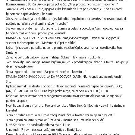
Bosanac urnisao Đorđa Davida, pa ga potkačio: „On je propao, nepristojan, nepismen!“
Sara sjela kod Anđela u krilo, njegova ruka krenula da luta po njenom tijelu: Ivan šišti od
ljubomore, napravio haos u kazinu!
Obustava saobraćaja u nekoliko sarajevskih ulica: “Apelujemo na sve učesnike u saobraćaju da
poštuju naređenja ovlaštenih službenih osoba”
Svakom mom bivšem sam digla cijenu! Stanija se oglasila povodom Asminovog odnosa sa
Minom Vrbaški: “Svi su propali poslije mene!”
BARAŽ ZA EVROPSKO PRVENSTVO 2026. Zmajevi večeras igraju revanš sa Belgijom, a
selektor Melher optimista: “Možemo stići pet razilike”
Još se nije razveo, a porodica napolju planira svadbu! Oglasila se majka nove djevojke Bore
Santane!
Zajedno poljubili patos – haos u rijalitiju! Šokirani takmičari ih opkolili i …
Sjedimo ovdje i molimo ga! Asmin bij*san, miljenik produkcije ga izbacio iz takta – ne vjeruje
da mu se ovo dešava!
Terza izgorio od ljubomore! “Zaspao mi je dečko u krevetu …”
STANIJA DOBROJEVIĆ ODLUČILA DA PROGOVORI O ASMINU! A onda spomenula Aneli i
Situ!
Isplivao snimak incidenta u Goraždu: Nakon saobraćajne nesreće napao policajce (VIDEO)
JANJUŠ SMUVAO DUŠICU! Ona legla preko njega, pa započela AKCIJU! (FOTO)
Košarkaši Bosne večeras protiv Kangoeroesa otvara novu sezonu: Aleksandar Damjanović
poziva na oprez
Novi ljubavni par u rijalitiju! Pao prvi poljubac Filipa Đukića i Boginje – završili zajedno u
krevetu!
Terza brutalno nasrnuo na Uroša zbog Mine! “Šta će to otac reći za njenu prošlost!”
Terza bijesan na Minu Vrbaški: “Spava sa klincima, sa njima neka se i budi”
Uroš Stanić otkrio sve detalje odnosa Maje i Luke!
U ponudi 117 novih naslova na Sajmu knjige u Banjoj Luci
Dnevni horoskop za 24. septembar 2025: Ovan sve glatko završava, Lav neodoljiv među