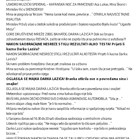
USKORO MUZIČKI SPEKTAKL – KAFANSKA NOĆ ZA PAMĆENJE! Aca Lukas, Mira Škorić i
Miroslav Ilić u SKENDERIJI!
Mina se poigrala sa Terzom: “Nema šanse kod mene, previše je …” OTKRILA NAJVEĆE TAJNE
RIJALITIJA
Miroslav Pržulj ušao u žestok sukob sa produkcijom i bijesno napustio Bijelu kuću! “Ugasite
Miću!”
GORE DRUŠTVENE MREŽE ZBOG BAHATOG DARKA LAZIĆA?! Dok svi bruje o
zdravstvenom stanju PJEVAČA, zašto se niko ne zapita šta je sa putnicima iz autobusa?!
NAKON SAOBRAĆAJNE NESREĆE STIGLI REZULTATI ALKO TESTA! Prijeti li
kazna Darku Laziću?
NAKON SAOBRAĆAJNE NESREĆE STIGLI REZULTATI ALKO TESTA! Prijeti li kazna Darku
Laziću?
Skriveni problemi tinejdžera: Ovo je pet znakova za uzbunu
Mina saznala za pomirenje Kristine i Kristijana: “U šoku sam, znam šta je sve pretrpjela…” Ne
odustaje od prijave protiv njega
OGLASILA SE MAJKA DARKA LAZIĆA! Branka otkrila sve o povredama sina i
snajke!
OGLASILA SE MAJKA DARKA LAZIĆA! Branka otkrila sve o povredama sina i snajke!
Meteorolozi upozoravaju: Pred nama zima kakva dugo nije bila
BIVŠI MILJANIN DEČKO OTKRIO SVE O KRAĐI ASMINOVOG AUTOMOBILA: “Sita je …”
Asmin očajan zbog male Nore: “Je li to normalno …”
Miljana neutješna nakon što je Ivanu saopštila informacije iz spoljašnjeg svijeta: “Nikad mi
teže nije bilo”
U Sarajevu danas od 16.30 do 20 sati obustava saobraćaja u centralnim ulicama
Učesnik rijalitija pao u očaj: “Ne mogu sebi da oprostim to što sam poljubio …”
Darko Lazić nakon saobraćajne nesreće: “Izgubio sam kontrolu – nije bilo ni prekoračenja
brzine…”
JANJUŠ ŠOKIRAN NAKON SAZNANJA DA SE ZALJUBIO U DJEVOJKU KOJA IMA AFERE SA