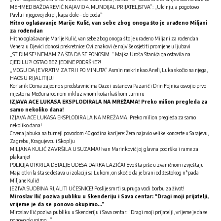
MEHMED BAŽDAREVIĆ NAJAVIO 4. MUNDIJAL PRIJATELJSTVA”: „Ulcinju, a pogotovo
Pavlu i njegovoj ekipi, kapa dole – do poda“
Hitno oglašavanje Marije Kulić, van sebe zbog onoga što je urađeno Miljani
za rođendan
Hitno oglašavanje Marije Kulić, van sebe zbog onoga što je urađeno Miljani za rođendan
Venera u Djevici donosi prekretnice: Ovi znakovi će najviše osjetiti promjene u ljubavi
„STIDIM SE! NEMAM ZA ŠTA DA SE PONOSIM..“ Majka Uroša Stanića ga ostavila na
CJEDILU?! OSTAO BEZ JEDINE PODRŠKE?!
„MOGU DA JE VRATIM ZA TRI I PO MINUTA“ Asmin raskrinkao Aneli, Luka skočio na njega,
HAOS U RIJALITIJU!
Korisnik Doma zajedno s predstavnicima Oaze i ustanova Pazarić i Drin Fojnica osvojio prvo
mjesto na Međunarodnom inkluzivnom košarkaškom turniru
IZJAVA ACE LUKASA EKSPLODIRALA NA MREŽAMA! Preko milion pregleda za
samo nekoliko dana!
IZJAVA ACE LUKASA EKSPLODIRALA NA MREŽAMA! Preko milion pregleda za samo
nekoliko dana!
Crvena jabuka na turneji povodom 40 godina karijere: Žera najavio velike koncerte u Sarajevu,
Zagrebu, Kragujevcu i Skoplju
MILJANA KULIĆ ZAVRŠILA U SUZAMA! Ivan Marinković joj glavna podrška i rame za
plakanje!
POLICIJA OTKRILA DETALJE UDESA DARKA LAZIĆA! Evo šta piše u zvaničnom izvještaju
Maja otkrila šta se dešava u izolaciji sa Lukom, on skočio da je brani od žestokog n*pada
Miljane Kulić!
JEZIVA SUDBINA RIJALITI UČESNICE! Poslije smrti supruga vodi borbu za život!
Miroslav Ilić poziva publiku u Skenderiju i Sava centar: “Dragi moji prijatelji,
vrijeme je da se ponovo okupimo…”
Miroslav Ilić poziva publiku u Skenderiju i Sava centar: “Dragi moji prijatelji, vrijeme je da se
ponovo okupimo…”