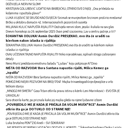
DOŽIVJELA NERVNI SLOM!
KRISTIJAN GOLUBOVIĆ UDA*IO NA BABEJIĆKU, OTKRIO SVE O NJOJ: „Ona je klečala na
koljenima i spuštala glavu!“
LUKA VUJOVIĆ SE SRUŠIO KAO SVIJEĆA! Snimak se munjevitom brzinom proširio mrežama!
Brčko u oktobru domaćin 42. Internacionalnih pozorišnih susreta
MILJANA KULIĆ NAPUŠTA RIJALITI?! Doživjela nervni slom, jecala i kukala na sav glas
Dnevni horoskop za 26. septembar 2025: Ovan pred izazovima, Lav u centru pažnje, a Vi?
ŠOKANTNA ODLUKA! Asmin Durdžić PRESJEKAO, evo šta će uraditi sa
kćerkom nakon izlaska iz rijalitija
ŠOKANTNA ODLUKA! Asmin Durdžić PRESJEKAO, evo šta će uraditi sa kćerkom nakon
izlaska iz rijalitija
OVAJ UČESNIK TAJNO NAPUŠTA RIJALITI! Niko nije očekivao, isplivali strogo zabranjeni
detalji
Neno Murić predstavio emotivnu baladu “Ljubav” koju potpisuje Al'Dino
NIŠTA OD RAZVODA! Bora Santana napustio rijaliti, Milica Kemez ga
„ispalila“
NIŠTA OD RAZVODA! Bora Santana napustio rijaliti, Milica Kemez ga „ispalila“
POMOZIMO NEJRI POZIVOM NA BROJ 17047: Majka trinaestogodišnje djevojčice u vrlo
teškom stanju
„MNOGO MI SMETA!“ Goca Tržan otkrila pravu istinu o kćerki Leni Marinković – EVO ŠTA JE
URADILA!
Sara otvorila karte, pa priznala kako joj majka gleda na njene ljubavne izbore
„POVRIJEDILO ME JE KADA JE PRIČALA DA VOLIM MUŠK*RCE“ Asmin Durdžić
otkrio šta ga je DOTUKLO OD STRANE NJE!
„POVRIJEDILO ME JE KADA JE PRIČALA DA VOLIM MUŠK*RCE“ Asmin Durdžić otkrio šta
ga je DOTUKLO OD STRANE NJE!
Luka brutalno PON*ZIO Aneli – SVI ŠOKIRANI!
„NE POSJEDUJE SRPSKU VOZAČKU DOZVOLU, KORISTI…“ Šokantne tvrdnje o Darku Laziću