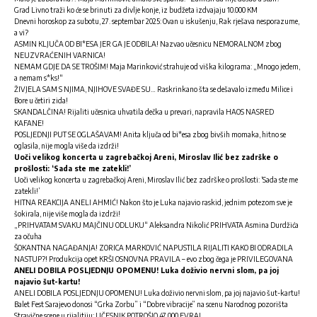
Grad Livno traži ko će se brinuti za divlje konje, iz budžeta izdvajaju 10.000 KM
Dnevni horoskop za subotu, 27. septembar 2025: Ovan u iskušenju, Rak rješava nesporazume,
a vi?
ASMIN KLJUČA OD BI*ESA JER GA JE ODBILA! Nazvao učesnicu NEMORALNOM zbog
NEUZVRAĆENIH VARNICA!
NEMAM GDJE DA SE TROŠIM! Maja Marinković strahuje od viška kilograma: „Mnogo jedem,
a nemam s*ks!“
ŽIVJELA SAM S NJIMA, NJIHOVE SVAĐE SU… Raskrinkano šta se dešavalo između Milice i
Bore u četiri zida!
SKANDALČINA! Rijaliti učesnica uhvatila dečka u prevari, napravila HAOS NASRED
KAFANE!
POSLJEDNJI PUT SE OGLAŠAVAM! Anita ključa od bi*esa zbog bivših momaka, hitno se
oglasila, nije mogla više da izdrži!
Uoči velikog koncerta u zagrebačkoj Areni, Miroslav Ilić bez zadrške o
prošlosti: ‘Sada ste me zatekli!’
Uoči velikog koncerta u zagrebačkoj Areni, Miroslav Ilić bez zadrške o prošlosti: ‘Sada ste me
zatekli!’
HITNA REAKCIJA ANELI AHMIĆ! Nakon što je Luka najavio raskid, jednim potezom sve je
šokirala, nije više mogla da izdrži!
„PRIHVATAM SVAKU MAJČINU ODLUKU“ Aleksandra Nikolić PRIHVATA Asmina Durdžića
za očuha
ŠOKANTNA NAGAĐANJA! ZORICA MARKOVIĆ NAPUSTILA RIJALITI KAKO BI ODRADILA
NASTUP?! Produkcija opet KRŠI OSNOVNA PRAVILA – evo zbog čega je PRIVILEGOVANA
ANELI DOBILA POSLJEDNJU OPOMENU! Luka doživio nervni slom, pa joj
najavio šut-kartu!
ANELI DOBILA POSLJEDNJU OPOMENU! Luka doživio nervni slom, pa joj najavio šut-kartu!
Balet Fest Sarajevo donosi “Grka Zorbu” i “Dobre vibracije” na scenu Narodnog pozorišta
Stravične scene u rijalitiju: UČESNIK POTROŠIO 47.000 EVRA!