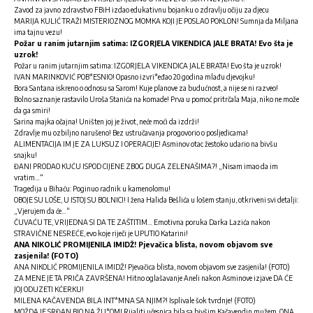
Zavod za javno zdravstvo FBiH izdao edukativnu bojanku o zdravlju očiju za djecu
MARIJA KULIĆ TRAŽI MISTERIOZNOG MOMKA KOJI JE POSLAO POKLON! Sumnja da Miljana
ima tajnu vezu!
Požar u ranim jutarnjim satima: IZGORJELA VIKENDICA JALE BRATA! Evo šta je
uzrok!
Požar u ranim jutarnjim satima: IZGORJELA VIKENDICA JALE BRATA! Evo šta je uzrok!
IVAN MARINKOVIĆ POB*ESNIO! Opasno izvri*eđao 20 godina mlađu djevojku!
Bora Santana iskreno o odnosu sa Sarom! Kuje planove za budućnost, a nije se ni razveo!
Bolno saznanje rastavilo Uroša Stanića na komade! Prva u pomoć pritrčala Maja, niko ne može
da ga smiri!
Sarina majka očajna! Uništen joj je život, neće moći da izdrži!
Zdravlje mu ozbiljno narušeno! Bez ustručavanja progovorio o posljedicama!
ALIMENTACIJA IM JE ZA LUKSUZ I OPERACIJE! Asminov otac žestoko udario na bivšu
snajku!
ĐANI PRODAO KUĆU ISPOD CIJENE ZBOG DUGA ZELENAŠIMA?! „Nisam imao da im
vratim…“
Tragedija u Bihaću: Poginuo radnik u kamenolomu!
OBOJE SU LOŠE, U ISTOJ SU BOLNICI! I žena Halida Bešlića u lošem stanju, otkriveni svi detalji:
„Vjerujem da će…“
ČUVAĆU TE, VRIJEDNA SI DA TE ZAŠTITIM… Emotivna poruka Darka Lazića nakon
STRAVIČNE NESREĆE, evo koje riječi je UPUTIO Katarini!
ANA NIKOLIĆ PROMIJENILA IMIDŽ! Pjevačica blista, novom objavom sve
zasjenila! (FOTO)
ANA NIKOLIĆ PROMIJENILA IMIDŽ! Pjevačica blista, novom objavom sve zasjenila! (FOTO)
ZA MENE JE TA PRIČA ZAVRŠENA! Hitno oglašavanje Aneli nakon Asminove izjave DA ĆE
JOJ ODUZETI KĆERKU!
MILENA KAČAVENDA BILA INT*MNA SA NJIM?! Isplivale šok tvrdnje! (FOTO)
MOŽDA JE SRĐAN BIO NA ŽU*OM! Rijaliti učesnica bila sa bivšim Kačavendin mužem, ONA