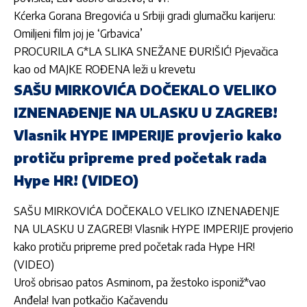
Kćerka Gorana Bregovića u Srbiji gradi glumačku karijeru:
Omiljeni film joj je ‘Grbavica’
PROCURILA G*LA SLIKA SNEŽANE ĐURIŠIĆ! Pjevačica
kao od MAJKE ROĐENA leži u krevetu
SAŠU MIRKOVIĆA DOČEKALO VELIKO
IZNENAĐENJE NA ULASKU U ZAGREB!
Vlasnik HYPE IMPERIJE provjerio kako
protiču pripreme pred početak rada
Hype HR! (VIDEO)
SAŠU MIRKOVIĆA DOČEKALO VELIKO IZNENAĐENJE
NA ULASKU U ZAGREB! Vlasnik HYPE IMPERIJE provjerio
kako protiču pripreme pred početak rada Hype HR!
(VIDEO)
Uroš obrisao patos Asminom, pa žestoko isponiž*vao
Anđela! Ivan potkačio Kačavendu