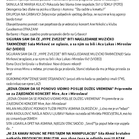
SKINULA SE MARIJA KULIĆ! Pokazala bez blama čime raspolaže, SVI U ŠOKU! (FOTO)
Desingerica bez dlake na jeziku o Staniji i Asminu: “Šta radite u krevetu?”
ERUPCIJA NA GRBAVICI! Željezničar pobjednik vječitog derbija, ne nazire se kraj agoniji
bordo tima!
Obavještavamo javnost i sve posjetioce da je večerašnji koncert Ane Nikolić u klubu
Gaudeamus OTKAZAN!
Barbarez i Papac zajedno prate sarajevski derbi na Grbavici!
SIGURAN SAM DA ĆE „HYPE ZVEZDE“ BITI NAJGLEDANIJE MUZIČKO
TAKMIČENJE! Saša Mirković se oglasio, a sa njim su bili i Aca Lukas i Miroslav
Ilić! (VIDEO)
SIGURAN SAM DA ĆE „HYPE ZVEZDE“ BITI NAJGLEDANIJE MUZIČKO TAKMIČENJE! Saša
Mirković se oglasio, a sa njim su bili i Aca Lukas i Miroslav Ilić! (VIDEO)
Esma Dizić briljirala i u Bratislavi: Novi državni rekord!
Terza vinuo Minu u nebesa, priznao da ga je očarala, Stanić istakao da mu je Maja prirasla za
srce!
OGROMNO PON*ŽENJE SARE STOJANOVIĆ! Janjuš otkrio kada su posljednji imali S*KS,
raskrinkao sve njene LAŽI
„JEDVA ČEKAM DA SE PONOVO VIDIMO POSLIJE DUŽEG VREMENA“ Pripremite
se za ZAJEDNIČKI KONCERT Mire, Ace i Miroslava!
„JEDVA ČEKAM DA SE PONOVO VIDIMO POSLIJE DUŽEG VREMENA“ Pripremite se za
ZAJEDNIČKI KONCERT Mire, Ace i Miroslava!
MILAN MILOŠEVIĆ PODNIO 9 TUŽBI PROTIV ASMINA DURDŽIĆA! „Lično me je vri*eđao!“
ANA RADULOVIĆ NAŠLA NOVU LJUBAV! Nakon razvoda od Mirčeta PROCVJETALA, evo ko
joj izmamljuje OSMEH
SITA UDARILA OPET NA ASMINA, NJEGOV OTAC SKOČIO: „Smrd*lja poput tebe nije uspjela
da…“
„NI ZA KAKAV NOVAC NE PRISTAJEM NA MANIPULACIJU“ Sita Ahmić brutalno
potkačila PRODUKCIJU RIJALITIJA, evo zbog čega je odložila svoj ULAZAK