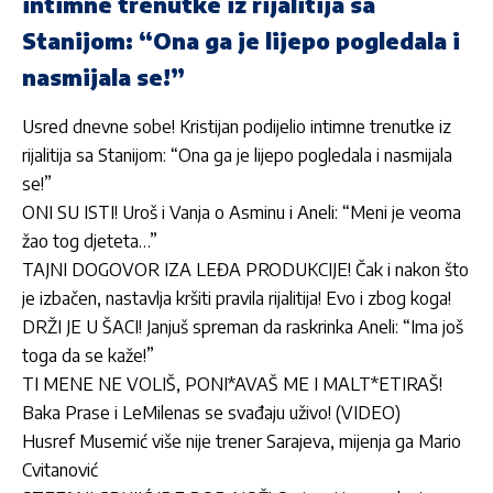
intimne trenutke iz rijalitija sa
Stanijom: “Ona ga je lijepo pogledala i
nasmijala se!”
Usred dnevne sobe! Kristijan podijelio intimne trenutke iz
rijalitija sa Stanijom: “Ona ga je lijepo pogledala i nasmijala
se!”
ONI SU ISTI! Uroš i Vanja o Asminu i Aneli: “Meni je veoma
žao tog djeteta…”
TAJNI DOGOVOR IZA LEĐA PRODUKCIJE! Čak i nakon što
je izbačen, nastavlja kršiti pravila rijalitija! Evo i zbog koga!
DRŽI JE U ŠACI! Janjuš spreman da raskrinka Aneli: “Ima još
toga da se kaže!”
TI MENE NE VOLIŠ, PONI*AVAŠ ME I MALT*ETIRAŠ!
Baka Prase i LeMilenas se svađaju uživo! (VIDEO)
Husref Musemić više nije trener Sarajeva, mijenja ga Mario
Cvitanović