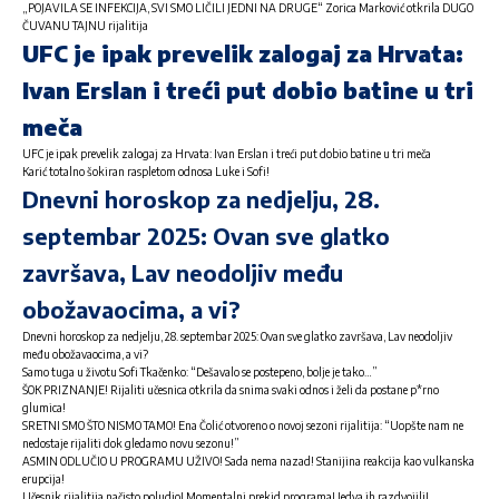
„POJAVILA SE INFEKCIJA, SVI SMO LIČILI JEDNI NA DRUGE“ Zorica Marković otkrila DUGO
ČUVANU TAJNU rijalitija
UFC je ipak prevelik zalogaj za Hrvata:
Ivan Erslan i treći put dobio batine u tri
meča
UFC je ipak prevelik zalogaj za Hrvata: Ivan Erslan i treći put dobio batine u tri meča
Karić totalno šokiran raspletom odnosa Luke i Sofi!
Dnevni horoskop za nedjelju, 28.
septembar 2025: Ovan sve glatko
završava, Lav neodoljiv među
obožavaocima, a vi?
Dnevni horoskop za nedjelju, 28. septembar 2025: Ovan sve glatko završava, Lav neodoljiv
među obožavaocima, a vi?
Samo tuga u životu Sofi Tkačenko: “Dešavalo se postepeno, bolje je tako…”
ŠOK PRIZNANJE! Rijaliti učesnica otkrila da snima svaki odnos i želi da postane p*rno
glumica!
SRETNI SMO ŠTO NISMO TAMO! Ena Čolić otvoreno o novoj sezoni rijalitija: “Uopšte nam ne
nedostaje rijaliti dok gledamo novu sezonu!”
ASMIN ODLUČIO U PROGRAMU UŽIVO! Sada nema nazad! Stanijina reakcija kao vulkanska
erupcija!
Učesnik rijalitija načisto poludio! Momentalni prekid programa! Jedva ih razdvojili!