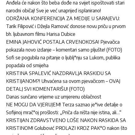
Anđela će nakon što beba dođe na svijet ispoštovati stari
narodni običaj! Sve je već unaprijed isplanirano!
ODRŽANA KONFERENCIJA ZA MEDIJE U SARAJEVU:
Tarik Filipović i Džejla Ramović donose novu priču u prvom
bh. ljubavnom filmu Harisa Dubice
EMINA JAHOVIĆ POSTALA CRVENOKOSA! Pjevačica
pokazala novo izdanje – komentari samo pljušte! (FOTO)
Sofi se pogubila na pitanje o ljublj*nju sa Lukom, publika
popadala od smijeha
KRISTINA SPALEVIĆ NAZDRAVLJA RASKIDU SA
KRISTIJANOM?! Uhvaćena sa ovom pjevačicom – OVAJ
DETALJ SVI KOMENTARIŠU! (FOTO)
Danas sunčano vrijeme uz umjerenu oblačnost
NE MOGU DA VJERUJEM! Terza saznao je*ive detalje o
Sofijinoj mrač*oj prošlosti: „Priča da ništa nije istina, ali…“
KRISTIJAN ZDRAVSTVENO LOŠE NAKON RASKIDA SA
KRISTINOM! Golubović PROLAZI KROZ PAK*O nakon što