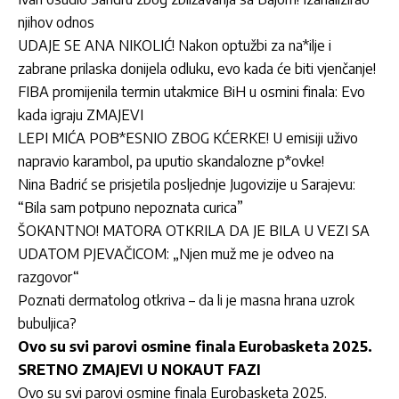
njihov odnos
UDAJE SE ANA NIKOLIĆ! Nakon optužbi za na*ilje i
zabrane prilaska donijela odluku, evo kada će biti vjenčanje!
FIBA promijenila termin utakmice BiH u osmini finala: Evo
kada igraju ZMAJEVI
LEPI MIĆA POB*ESNIO ZBOG KĆERKE! U emisiji uživo
napravio karambol, pa uputio skandalozne p*ovke!
Nina Badrić se prisjetila posljednje Jugovizije u Sarajevu:
“Bila sam potpuno nepoznata curica”
ŠOKANTNO! MATORA OTKRILA DA JE BILA U VEZI SA
UDATOM PJEVAČICOM: „Njen muž me je odveo na
razgovor“
Poznati dermatolog otkriva – da li je masna hrana uzrok
bubuljica?
Ovo su svi parovi osmine finala Eurobasketa 2025.
SRETNO ZMAJEVI U NOKAUT FAZI
Ovo su svi parovi osmine finala Eurobasketa 2025.