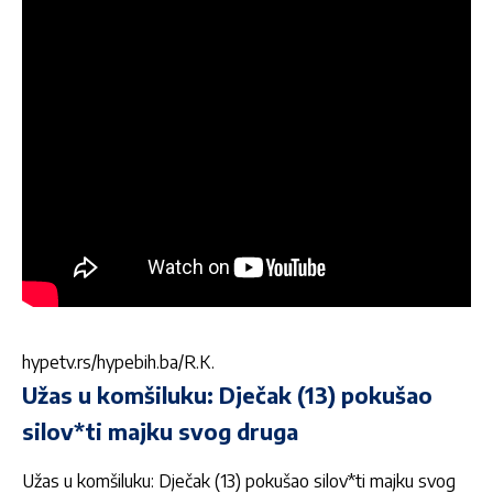
hypetv.rs/hypebih.ba/R.K.
Užas u komšiluku: Dječak (13) pokušao
silov*ti majku svog druga
Užas u komšiluku: Dječak (13) pokušao silov*ti majku svog