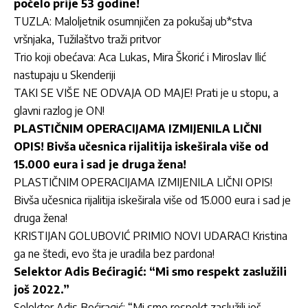
počelo prije 53 godine!
TUZLA: Maloljetnik osumnjičen za pokušaj ub*stva
vršnjaka, Tužilaštvo traži pritvor
Trio koji obećava: Aca Lukas, Mira Škorić i Miroslav Ilić
nastupaju u Skenderiji
TAKI SE VIŠE NE ODVAJA OD MAJE! Prati je u stopu, a
glavni razlog je ON!
PLASTIČNIM OPERACIJAMA IZMIJENILA LIČNI
OPIS! Bivša učesnica rijalitija iskeširala više od
15.000 eura i sad je druga žena!
PLASTIČNIM OPERACIJAMA IZMIJENILA LIČNI OPIS!
Bivša učesnica rijalitija iskeširala više od 15.000 eura i sad je
druga žena!
KRISTIJAN GOLUBOVIĆ PRIMIO NOVI UDARAC! Kristina
ga ne štedi, evo šta je uradila bez pardona!
Selektor Adis Bećiragić: “Mi smo respekt zaslužili
još 2022.”
Selektor Adis Bećiragić: “Mi smo respekt zaslužili još