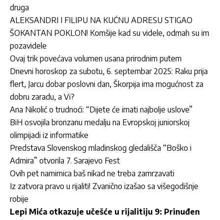
druga
ALEKSANDRI I FILIPU NA KUĆNU ADRESU STIGAO
ŠOKANTAN POKLON! Komšije kad su videle, odmah su im
pozavidele
Ovaj trik povećava volumen usana prirodnim putem
Dnevni horoskop za subotu, 6. septembar 2025: Raku prija
flert, Jarcu dobar poslovni dan, Škorpija ima mogućnost za
dobru zaradu, a Vi?
Ana Nikolić o trudnoći: “Dijete će imati najbolje uslove”
BiH osvojila bronzanu medalju na Evropskoj juniorskoj
olimpijadi iz informatike
Predstava Slovenskog mladinskog gledališča “Boško i
Admira” otvorila 7. Sarajevo Fest
Ovih pet namirnica baš nikad ne treba zamrzavati
Iz zatvora pravo u rijaliti! Zvanično izašao sa višegodišnje
robije
Lepi Mića otkazuje učešće u rijalitiju 9: Prinuđen