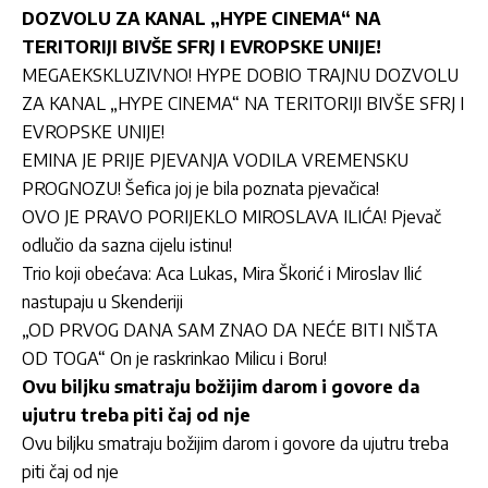
DOZVOLU ZA KANAL „HYPE CINEMA“ NA
TERITORIJI BIVŠE SFRJ I EVROPSKE UNIJE!
MEGAEKSKLUZIVNO! HYPE DOBIO TRAJNU DOZVOLU
ZA KANAL „HYPE CINEMA“ NA TERITORIJI BIVŠE SFRJ I
EVROPSKE UNIJE!
EMINA JE PRIJE PJEVANJA VODILA VREMENSKU
PROGNOZU! Šefica joj je bila poznata pjevačica!
OVO JE PRAVO PORIJEKLO MIROSLAVA ILIĆA! Pjevač
odlučio da sazna cijelu istinu!
Trio koji obećava: Aca Lukas, Mira Škorić i Miroslav Ilić
nastupaju u Skenderiji
„OD PRVOG DANA SAM ZNAO DA NEĆE BITI NIŠTA
OD TOGA“ On je raskrinkao Milicu i Boru!
Ovu biljku smatraju božijim darom i govore da
ujutru treba piti čaj od nje
Ovu biljku smatraju božijim darom i govore da ujutru treba
piti čaj od nje