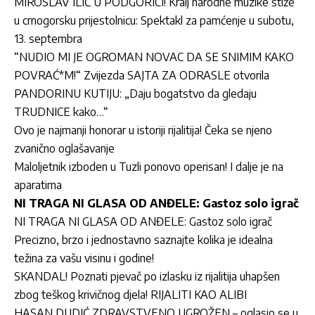
MIROSLAV ILIĆ U PODGORICI! Kralj narodne muzike stiže
u crnogorsku prijestolnicu: Spektakl za pamćenje u subotu,
13. septembra
“NUDIO MI JE OGROMAN NOVAC DA SE SNIMIM KAKO
POVRAĆ*M!“ Zvijezda SAJTA ZA ODRASLE otvorila
PANDORINU KUTIJU: „Daju bogatstvo da gledaju
TRUDNICE kako…“
Ovo je najmanji honorar u istoriji rijalitija! Čeka se njeno
zvanično oglašavanje
Maloljetnik izboden u Tuzli ponovo operisan! I dalje je na
aparatima
NI TRAGA NI GLASA OD ANĐELE: Gastoz solo igrač
NI TRAGA NI GLASA OD ANĐELE: Gastoz solo igrač
Precizno, brzo i jednostavno saznajte kolika je idealna
težina za vašu visinu i godine!
SKANDAL! Poznati pjevač po izlasku iz rijalitija uhapšen
zbog teškog krivičnog djela! RIJALITI KAO ALIBI
HASAN DUDIĆ ZDRAVSTVENO UGROŽEN – oglasio se u