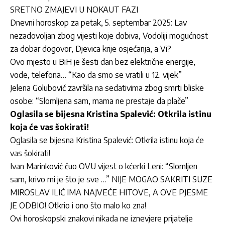
SRETNO ZMAJEVI U NOKAUT FAZI
Dnevni horoskop za petak, 5. septembar 2025: Lav
nezadovoljan zbog vijesti koje dobiva, Vodoliji mogućnost
za dobar dogovor, Djevica krije osjećanja, a Vi?
Ovo mjesto u BiH je šesti dan bez električne energije,
vode, telefona… “Kao da smo se vratili u 12. vijek”
Jelena Golubović završila na sedativima zbog smrti bliske
osobe: “Slomljena sam, mama ne prestaje da plače”
Oglasila se bijesna Kristina Spalević: Otkrila istinu
koja će vas šokirati!
Oglasila se bijesna Kristina Spalević: Otkrila istinu koja će
vas šokirati!
Ivan Marinković čuo OVU vijest o kćerki Leni: “Slomljen
sam, krivo mi je što je sve …” NIJE MOGAO SAKRITI SUZE
MIROSLAV ILIĆ IMA NAJVEĆE HITOVE, A OVE PJESME
JE ODBIO! Otkrio i ono što malo ko zna!
Ovi horoskopski znakovi nikada ne iznevjere prijatelje