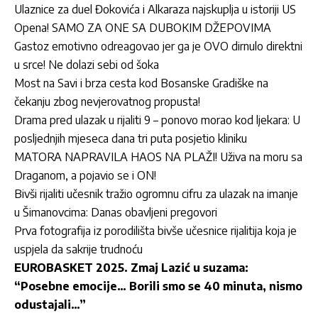
Ulaznice za duel Đokovića i Alkaraza najskuplja u istoriji US
Opena! SAMO ZA ONE SA DUBOKIM DŽEPOVIMA
Gastoz emotivno odreagovao jer ga je OVO dirnulo direktni
u srce! Ne dolazi sebi od šoka
Most na Savi i brza cesta kod Bosanske Gradiške na
čekanju zbog nevjerovatnog propusta!
Drama pred ulazak u rijaliti 9 – ponovo morao kod ljekara: U
posljednjih mjeseca dana tri puta posjetio kliniku
MATORA NAPRAVILA HAOS NA PLAŽI! Uživa na moru sa
Draganom, a pojavio se i ON!
Bivši rijaliti učesnik tražio ogromnu cifru za ulazak na imanje
u Šimanovcima: Danas obavljeni pregovori
Prva fotografija iz porodilišta bivše učesnice rijalitija koja je
uspjela da sakrije trudnoću
EUROBASKET 2025. Zmaj Lazić u suzama:
“Posebne emocije… Borili smo se 40 minuta, nismo
odustajali…”