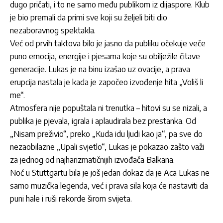
dugo pričati, i to ne samo među publikom iz dijaspore. Klub
je bio premali da primi sve koji su željeli biti dio
nezaboravnog spektakla.
Već od prvih taktova bilo je jasno da publiku očekuje veče
puno emocija, energije i pjesama koje su obilježile čitave
generacije. Lukas je na binu izašao uz ovacije, a prava
erupcija nastala je kada je započeo izvođenje hita „Voliš li
me“.
Atmosfera nije popuštala ni trenutka – hitovi su se nizali, a
publika je pjevala, igrala i aplaudirala bez prestanka. Od
„Nisam preživio“, preko „Kuda idu ljudi kao ja“, pa sve do
nezaobilazne „Upali svjetlo“, Lukas je pokazao zašto važi
za jednog od najharizmatičnijih izvođača Balkana.
Noć u Stuttgartu bila je još jedan dokaz da je Aca Lukas ne
samo muzička legenda, već i prava sila koja će nastaviti da
puni hale i ruši rekorde širom svijeta.