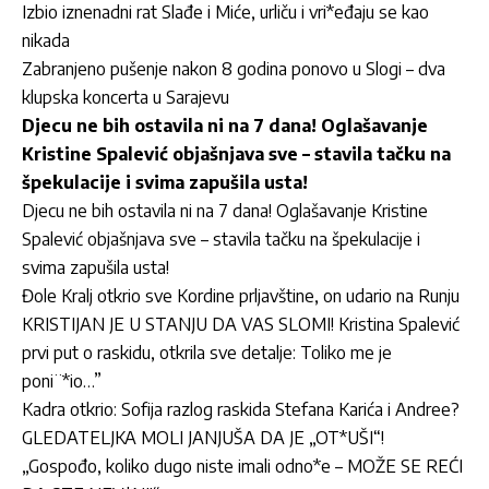
Izbio iznenadni rat Slađe i Miće, urliču i vri*eđaju se kao
nikada
Zabranjeno pušenje nakon 8 godina ponovo u Slogi – dva
klupska koncerta u Sarajevu
Djecu ne bih ostavila ni na 7 dana! Oglašavanje
Kristine Spalević objašnjava sve – stavila tačku na
špekulacije i svima zapušila usta!
Djecu ne bih ostavila ni na 7 dana! Oglašavanje Kristine
Spalević objašnjava sve – stavila tačku na špekulacije i
svima zapušila usta!
Đole Kralj otkrio sve Kordine prljavštine, on udario na Runju
KRISTIJAN JE U STANJU DA VAS SLOMI! Kristina Spalević
prvi put o raskidu, otkrila sve detalje: Toliko me je
poni¨*io…”
Kadra otkrio: Sofija razlog raskida Stefana Karića i Andree?
GLEDATELJKA MOLI JANJUŠA DA JE „OT*UŠI“!
„Gospođo, koliko dugo niste imali odno*e – MOŽE SE REĆI