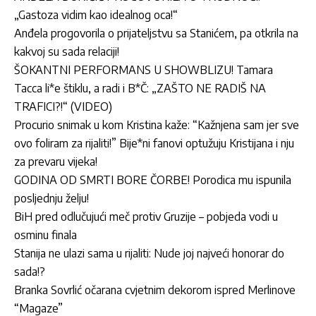
„Gastoza vidim kao idealnog oca!“
Anđela progovorila o prijateljstvu sa Stanićem, pa otkrila na
kakvoj su sada relaciji!
ŠOKANTNI PERFORMANS U SHOWBLIZU! Tamara
Tacca li*e štiklu, a radi i B*Č: „ZAŠTO NE RADIŠ NA
TRAFICI?!“ (VIDEO)
Procurio snimak u kom Kristina kaže: “Kažnjena sam jer sve
ovo foliram za rijaliti!” Bije*ni fanovi optužuju Kristijana i nju
za prevaru vijeka!
GODINA OD SMRTI BORE ČORBE! Porodica mu ispunila
posljednju želju!
BiH pred odlučujući meč protiv Gruzije – pobjeda vodi u
osminu finala
Stanija ne ulazi sama u rijaliti: Nude joj najveći honorar do
sada!?
Branka Sovrlić očarana cvjetnim dekorom ispred Merlinove
“Magaze”