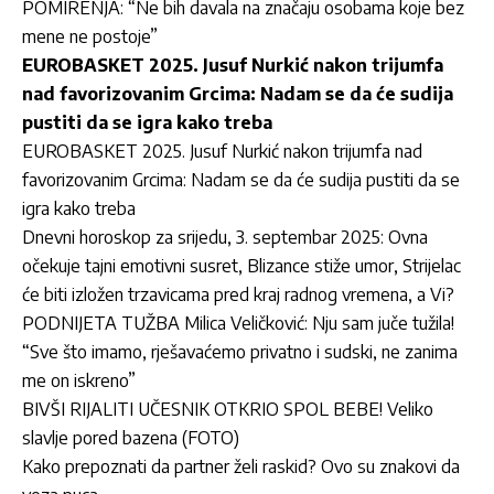
POMIRENJA: “Ne bih davala na značaju osobama koje bez
mene ne postoje”
EUROBASKET 2025. Jusuf Nurkić nakon trijumfa
nad favorizovanim Grcima: Nadam se da će sudija
pustiti da se igra kako treba
EUROBASKET 2025. Jusuf Nurkić nakon trijumfa nad
favorizovanim Grcima: Nadam se da će sudija pustiti da se
igra kako treba
Dnevni horoskop za srijedu, 3. septembar 2025: Ovna
očekuje tajni emotivni susret, Blizance stiže umor, Strijelac
će biti izložen trzavicama pred kraj radnog vremena, a Vi?
PODNIJETA TUŽBA Milica Veličković: Nju sam juče tužila!
“Sve što imamo, rješavaćemo privatno i sudski, ne zanima
me on iskreno”
BIVŠI RIJALITI UČESNIK OTKRIO SPOL BEBE! Veliko
slavlje pored bazena (FOTO)
Kako prepoznati da partner želi raskid? Ovo su znakovi da