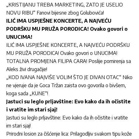
„KRISTIJANU TREBA MARKETING, ZATO JE USELIO
NOVU RIBU“ Fanovi bijesne zbog Golubovića!
ILIĆ IMA USPJEŠNE KONCERTE, A NAJVEĆU
PODRŠKU MU PRUŽA PORODICA! Ovako govori o
UNUCIMA!
ILIĆ IMA USPJEŠNE KONCERTE, A NAJVEĆU PODRŠKU
MU PRUŽA PORODICA! Ovako govori o UNUCIMA!
TOTALNA PROMJENA FILIPA CARA! Poslije pomirenja sa
Aleks živi drugačije!
„KOD IVANA NAJVIŠE VOLIM ŠTO JE DIVAN OTAC“ Niko
ne vjeruje da je Goca Tržan zaista ovo govorila o bivšem,
koga sada „KUNE“!
Jastuci su leglo prljavštine: Evo kako da ih očistite
i vratite im stari sjaj!
Jastuci su leglo prljavštine: Evo kako da ih očistite i vratite
im stari sjaj!
Prirodni losion za čišćenje lica: Prilagodljiv svakom tipu kože