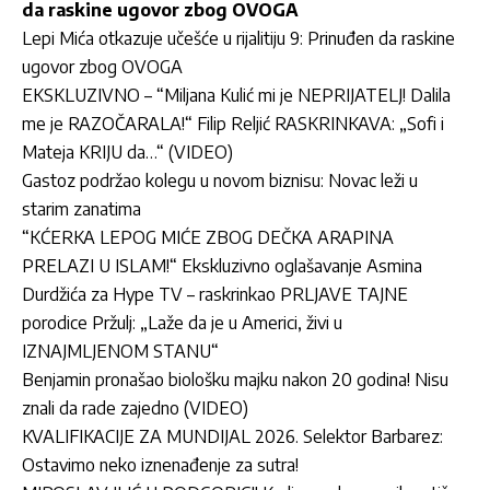
da raskine ugovor zbog OVOGA
Lepi Mića otkazuje učešće u rijalitiju 9: Prinuđen da raskine
ugovor zbog OVOGA
EKSKLUZIVNO – “Miljana Kulić mi je NEPRIJATELJ! Dalila
me je RAZOČARALA!“ Filip Reljić RASKRINKAVA: „Sofi i
Mateja KRIJU da…“ (VIDEO)
Gastoz podržao kolegu u novom biznisu: Novac leži u
starim zanatima
“KĆERKA LEPOG MIĆE ZBOG DEČKA ARAPINA
PRELAZI U ISLAM!“ Ekskluzivno oglašavanje Asmina
Durdžića za Hype TV – raskrinkao PRLJAVE TAJNE
porodice Pržulj: „Laže da je u Americi, živi u
IZNAJMLJENOM STANU“
Benjamin pronašao biološku majku nakon 20 godina! Nisu
znali da rade zajedno (VIDEO)
KVALIFIKACIJE ZA MUNDIJAL 2026. Selektor Barbarez:
Ostavimo neko iznenađenje za sutra!