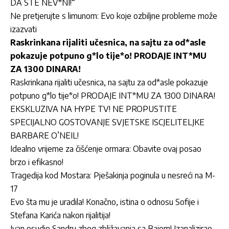
DA STE NEV*NI!“
Ne pretjerujte s limunom: Evo koje ozbiljne probleme može
izazvati
Raskrinkana rijaliti učesnica, na sajtu za od*asle
pokazuje potpuno g*lo tije*o! PRODAJE INT*MU
ZA 1300 DINARA!
Raskrinkana rijaliti učesnica, na sajtu za od*asle pokazuje
potpuno g*lo tije*o! PRODAJE INT*MU ZA 1300 DINARA!
EKSKLUZIVA NA HYPE TV! NE PROPUSTITE
SPECIJALNO GOSTOVANJE SVJETSKE ISCJELITELJKE
BARBARE O’NEIL!
Idealno vrijeme za čišćenje ormara: Obavite ovaj posao
brzo i efikasno!
Tragedija kod Mostara: Pješakinja poginula u nesreći na M-
17
Evo šta mu je uradila! Konačno, istina o odnosu Sofije i
Stefana Karića nakon rijalitija!
Ivan osudio Sandru zbog zbližavanja sa Bajom! Izanalizirao