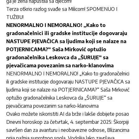
ga je žena napustila sa djecom!
Terza otkrio razlog svađe sa Milicom! SPOMENUO I
TUŽBU!
NENORMALNO I NEMORALNO! „Kako to
gradonačelnici ili gradske institucije dogovaraju
NASTUPE PJEVAČICA sa ljudima koji se nalaze na
POTJERNICAMA?“ Saša Mirković optužio
gradonačelnika Leskovca da „ŠURUJE“ sa
pjevačicama povezanim sa narko-klanovima
NENORMALNO I NEMORALNO! „Kako to gradonačelnici
ili gradske institucije dogovaraju NASTUPE PJEVAČICA sa
ljudima koji se nalaze na POTJERNICAMA?“ Saša Mirković
optužio gradonačelnika Leskovca da „ŠURUJE“ sa
pjevačicama povezanim sa narko-klanovima
Ovako možete iskoristiti AI da brže i lakše dobijete posao
Dnevni horoskop za četvrtak, 4. septembar 2025: Škorpiji
savršen dan za avanturu i neobavezne odnose, Blizancima
prija pažnja suprotnog spola, Vodolija lako završava