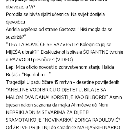
obaveze, a Vi?
Porodila se bivša rijaliti učesnica: Na svijet donijela
djevojčicu
Anđela ugašena od strane Gastoza: “Nisi mogla da se
suzdržiš?”
“TEA TAIROVIĆ ĆE SE RAZVESTI?! Koleginica joj se
MIJEŠA u brak?!“ Ekskluzivno! Isplivale ŠOKANTNE tvrdnje
o RAZVODU pjevačice?! (VIDEO)
Lepi Mića otkrio novosti o zdravstvenom stanju Halida
Bešlića: “Nije dobro …”
Tragedija! U padu žičare 15 mrtvih – desetine povrijeđenih
“ANELI NE VODI BRIGU O DJETETU, BILA JE SA
MALOM DVA DANA! KORISTI JE KAO BILBORD!“ Asmin
bijesan nakon saznanja da majka Ahmićeve uči Noru
NEPRIKLADNIM STVARIMA ZA DIJETE!
SRAMOTA! KO JE “NOVINARKA” ZORICA RADULOVIĆ?
Od ŽRTVE PRIJETNJI do saradnice MAFIJAŠKIH NARKO