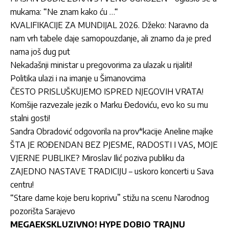
mukama: “Ne znam kako ću …“
KVALIFIKACIJE ZA MUNDIJAL 2026. Džeko: Naravno da
nam vrh tabele daje samopouzdanje, ali znamo da je pred
nama još dug put
Nekadašnji ministar u pregovorima za ulazak u rijaliti!
Politika ulazi i na imanje u Šimanovcima
ČESTO PRISLUŠKUJEMO ISPRED NJEGOVIH VRATA!
Komšije razvezale jezik o Marku Đedoviću, evo ko su mu
stalni gosti!
Sandra Obradović odgovorila na prov*kacije Aneline majke
ŠTA JE ROĐENDAN BEZ PJESME, RADOSTI I VAS, MOJE
VJERNE PUBLIKE? Miroslav Ilić poziva publiku da
ZAJEDNO NASTAVE TRADICIJU – uskoro koncerti u Sava
centru!
“Stare dame koje beru koprivu” stižu na scenu Narodnog
pozorišta Sarajevo
MEGAEKSKLUZIVNO! HYPE DOBIO TRAJNU