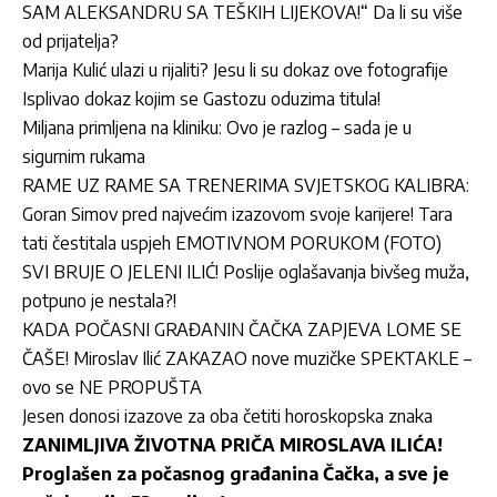
SAM ALEKSANDRU SA TEŠKIH LIJEKOVA!“ Da li su više
od prijatelja?
Marija Kulić ulazi u rijaliti? Jesu li su dokaz ove fotografije
Isplivao dokaz kojim se Gastozu oduzima titula!
Miljana primljena na kliniku: Ovo je razlog – sada je u
sigurnim rukama
RAME UZ RAME SA TRENERIMA SVJETSKOG KALIBRA:
Goran Simov pred najvećim izazovom svoje karijere! Tara
tati čestitala uspjeh EMOTIVNOM PORUKOM (FOTO)
SVI BRUJE O JELENI ILIĆ! Poslije oglašavanja bivšeg muža,
potpuno je nestala?!
KADA POČASNI GRAĐANIN ČAČKA ZAPJEVA LOME SE
ČAŠE! Miroslav Ilić ZAKAZAO nove muzičke SPEKTAKLE –
ovo se NE PROPUŠTA
Jesen donosi izazove za oba četiti horoskopska znaka
ZANIMLJIVA ŽIVOTNA PRIČA MIROSLAVA ILIĆA!
Proglašen za počasnog građanina Čačka, a sve je