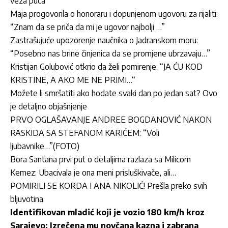
veza puca
Maja progovorila o honoraru i dopunjenom ugovoru za rijaliti:
“Znam da se priča da mi je ugovor najbolji …”
Zastrašujuće upozorenje naučnika o Jadranskom moru:
“Posebno nas brine činjenica da se promjene ubrzavaju…”
Kristijan Golubović otkrio da želi pomirenje: “JA ĆU KOD
KRISTINE, A AKO ME NE PRIMI…“
Možete li smršatiti ako hodate svaki dan po jedan sat? Ovo
je detaljno objašnjenje
PRVO OGLAŠAVANJE ANDREE BOGDANOVIĆ NAKON
RASKIDA SA STEFANOM KARIĆEM: “Voli
ljubavnike…”(FOTO)
Bora Santana prvi put o detaljima razlaza sa Milicom
Kemez: Ubacivala je ona meni prisluškivače, ali…
POMIRILI SE KORDA I ANA NIKOLIĆ! Prešla preko svih
bljuvotina
Identifikovan mladić koji je vozio 180 km/h kroz
Sarajevo: Izrečena mu novčana kazna i zabrana