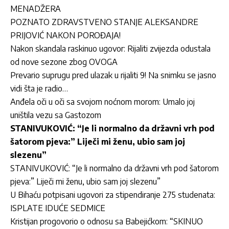
MENADŽERA
POZNATO ZDRAVSTVENO STANJE ALEKSANDRE
PRIJOVIĆ NAKON POROĐAJA!
Nakon skandala raskinuo ugovor: Rijaliti zvijezda odustala
od nove sezone zbog OVOGA
Prevario suprugu pred ulazak u rijaliti 9! Na snimku se jasno
vidi šta je radio…
Anđela oči u oči sa svojom noćnom morom: Umalo joj
uništila vezu sa Gastozom
STANIVUKOVIĆ: “Je li normalno da državni vrh pod
šatorom pjeva:” Liječi mi ženu, ubio sam joj
slezenu”
STANIVUKOVIĆ: “Je li normalno da državni vrh pod šatorom
pjeva:” Liječi mi ženu, ubio sam joj slezenu”
U Bihaću potpisani ugovori za stipendiranje 275 studenata:
ISPLATE IDUĆE SEDMICE
Kristijan progovorio o odnosu sa Babejićkom: “SKINUO