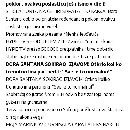
poklon, ovakvu poslasticu još nismo vidjeli!
STIGLA TORTA NA ČETIRI SPRATA I TO KAKVA! Bora
Santana dobio od prijatelja rođendanski poklon, ovakvu
poslasticu još nismo vidjeli!
Promovirana zbirka pjesama Milenka Jevđevića
HYPE – VIŠE OD TELEVIZIJE! Zvanični YouTube kanal
HYPE TV prešao 500.000 pretplatnika i time potvrdio
status najbrže rastuće regionalne medijske platforme
BORA SANTANA ŠOKIRAO IZJAVOM! Otkrio koliko
trenutno ima partnerki: “Sve je to normalno!”
BORA SANTANA ŠOKIRAO IZJAVOM! Otkrio koliko
trenutno ima partnerki: “Sve je to normalno!”
Saobraćaj se jutros širom BiH odvija bez zastoja, nema
gužvi ni na granicama
Terza konačno progovorio o Sofijinoj prošlosti, evo šta misli
o njoj nakon svega!
MAJA MARINKOVIĆ URNISALA CARA I ALEKS NAKON