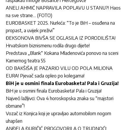
rasplakati mnoge Bosance i Hercegovce
ANELI AHMIĆ NAPRAVILA POPLAVU U STANU?! Haos
na sve strane… (FOTO)
EUROBASKET 2025. Nurkića: “To je BiH – osuđena na
propast, a uvijek preživi”
ĐEKSONOVA BIVŠA SE OGLASILA IZ PORODILIŠTA!
Hrvatskom biznismenu rodila drugo dijete!
Predstava „Blank“ Kokana Mladenovića ponovo na sceni
Kamernog teatra 55
OD BAKŠIŠA JE PAZARIO VILU OD POLA MILIONA
EURA! Pjevač sada opleo po kolegama!
BiH je u osmini finala Eurobasketa! Pala i Gruzija!
BiH je u osmini finala Eurobasketa! Pala i Gruzija!
Najveći lažljivci: Ova 4 horoskopska znaka su “majstori
obmane”!
Vozač iz Konjica koji je upravljao automobilom nogom
uhapšen
ANĐELA ĐURIČIĆ PROGOVORILA O TRUDNOĆI: