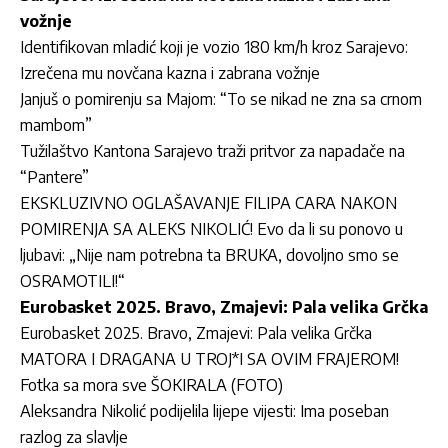
vožnje
Identifikovan mladić koji je vozio 180 km/h kroz Sarajevo:
Izrečena mu novčana kazna i zabrana vožnje
Janjuš o pomirenju sa Majom: “To se nikad ne zna sa crnom
mambom”
Tužilaštvo Kantona Sarajevo traži pritvor za napadače na
“Pantere”
EKSKLUZIVNO OGLAŠAVANJE FILIPA CARA NAKON
POMIRENJA SA ALEKS NIKOLIĆ! Evo da li su ponovo u
ljubavi: „Nije nam potrebna ta BRUKA, dovoljno smo se
OSRAMOTILI!“
Eurobasket 2025. Bravo, Zmajevi: Pala velika Grčka
Eurobasket 2025. Bravo, Zmajevi: Pala velika Grčka
MATORA I DRAGANA U TROJ*I SA OVIM FRAJEROM!
Fotka sa mora sve ŠOKIRALA (FOTO)
Aleksandra Nikolić podijelila lijepe vijesti: Ima poseban
razlog za slavlje