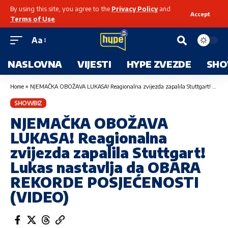
By using this site, you agree to the
Privacy Policy
and
Accept
Terms of Use
.
Aa
NASLOVNA
VIJESTI
HYPE ZVEZDE
SHO
Home
»
NJEMAČKA OBOŽAVA LUKASA! Reagionalna zvijezda zapalila Stuttgart! Lukas nastavlja da OBARA REKORDE POSJEĆENOSTI (VIDEO)
SHOWBIZ
NJEMAČKA OBOŽAVA
LUKASA! Reagionalna
zvijezda zapalila Stuttgart!
Lukas nastavlja da OBARA
REKORDE POSJEĆENOSTI
(VIDEO)