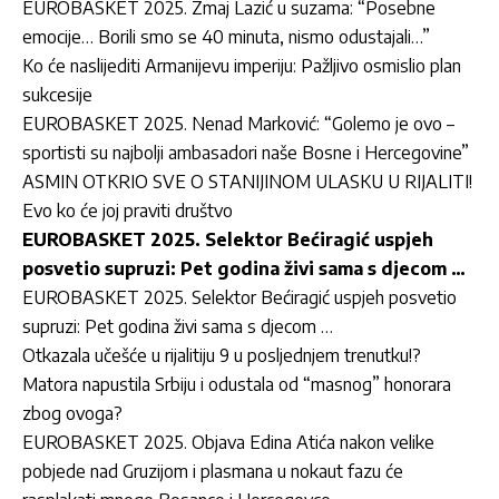
EUROBASKET 2025. Zmaj Lazić u suzama: “Posebne
emocije… Borili smo se 40 minuta, nismo odustajali…”
Ko će naslijediti Armanijevu imperiju: Pažljivo osmislio plan
sukcesije
EUROBASKET 2025. Nenad Marković: “Golemo je ovo –
sportisti su najbolji ambasadori naše Bosne i Hercegovine”
ASMIN OTKRIO SVE O STANIJINOM ULASKU U RIJALITI!
Evo ko će joj praviti društvo
EUROBASKET 2025. Selektor Bećiragić uspjeh
posvetio supruzi: Pet godina živi sama s djecom …
EUROBASKET 2025. Selektor Bećiragić uspjeh posvetio
supruzi: Pet godina živi sama s djecom …
Otkazala učešće u rijalitiju 9 u posljednjem trenutku!?
Matora napustila Srbiju i odustala od “masnog” honorara
zbog ovoga?
EUROBASKET 2025. Objava Edina Atića nakon velike
pobjede nad Gruzijom i plasmana u nokaut fazu će