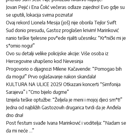
Jovan Pejić i Ena Čolić večeras odlaze zajedno! Evo gdje su
se uputili, lokacija svima poznata!
Ovaj rekord Lionela Mesija (još) nije oborila Tejlor Svift
Sud donio presudu, Gastoz proglašen krivim! Marinković
nanio teške tjelesne pov*ede rijaliti učesniku: “Kr*nički mi je
s*omio nogu!”
Ovo su detalji velike policijske akcije: Više osoba iz
Hercegovine uhapšeno kod Nevesinja
Progovorio o dijagnozi Milene Kačavende: “Pomogao bih
da mogu!” Prvo oglašavanje nakon skandala!
KULTURA NA ULICE 2025! Otkazani koncerti “Simfonija
Sarajeva” i “Crno bijelo dugme”
Iznijela teške optužbe: “Željela je meni i mojoj djeci sm*t!”
Jedna od najbližih Gastozovih drugarica tvrdi da je Anđela
dno dna!
Post festum svađe Ivana Marinković i voditelja: “Nadam se
da mi neće …”