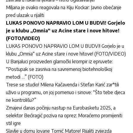
Miljana je ovako reagovala na Kiju Kockar: Javno obećanje
pred ulazak u rijaliti
LUKAS PONOVO NAPRAVIO LOM U BUDVI! Gorjelo
je u klubu „Omnia“ uz Acine stare i nove hitove!
(FOTO/VIDEO)
LUKAS PONOVO NAPRAVIO LOM U BUDVI! Gorjelo je u
klubu „Omnia“ uz Acine stare i nove hitove! (FOTO/VIDEO)
U Banjaluci proizveden glamočki krompir iz epruvete:
“Postupak se zasniva na savremenoj biotehnološkoj
metodi …” (FOTO)
Trese se studio! Milena Kačavenda i Stefan Karić zar*tili
uživo u programu, on joj pomenuo i sinove: “Što tebe djeca
ne kontrolišu?”
Zmajevi danas počinju nastup na Eurobasketu 2025, a
selektor Bećiragić poziva na oprez: Moraćemo promijeniti
stil igre
Slavlje u domu Jovane Tomić Matore! Rijaliti zvijezda