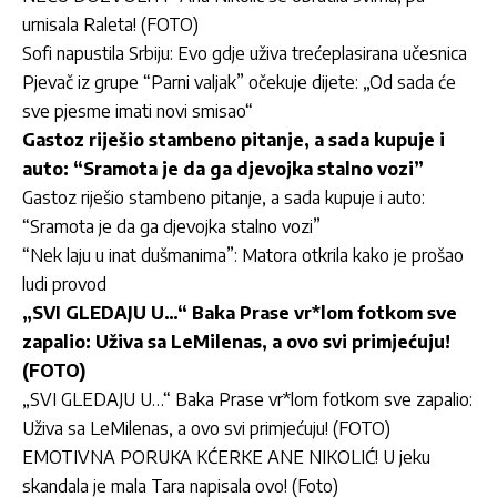
urnisala Raleta! (FOTO)
Sofi napustila Srbiju: Evo gdje uživa trećeplasirana učesnica
Pjevač iz grupe “Parni valjak” očekuje dijete: „Od sada će
sve pjesme imati novi smisao“
Gastoz riješio stambeno pitanje, a sada kupuje i
auto: “Sramota je da ga djevojka stalno vozi”
Gastoz riješio stambeno pitanje, a sada kupuje i auto:
“Sramota je da ga djevojka stalno vozi”
“Nek laju u inat dušmanima”: Matora otkrila kako je prošao
ludi provod
„SVI GLEDAJU U…“ Baka Prase vr*lom fotkom sve
zapalio: Uživa sa LeMilenas, a ovo svi primjećuju!
(FOTO)
„SVI GLEDAJU U…“ Baka Prase vr*lom fotkom sve zapalio:
Uživa sa LeMilenas, a ovo svi primjećuju! (FOTO)
EMOTIVNA PORUKA KĆERKE ANE NIKOLIĆ! U jeku
skandala je mala Tara napisala ovo! (Foto)