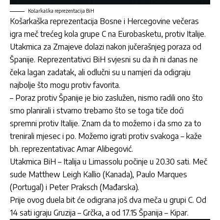
Košarkaška reprezentacija BiH
Košarkaška reprezentacija Bosne i Hercegovine večeras
igra meč trećeg kola grupe C na Eurobasketu, protiv Italije.
Utakmica za Zmajeve dolazi nakon jučerašnjeg poraza od
Španije. Reprezentativci BiH svjesni su da ih ni danas ne
čeka lagan zadatak, ali odlučni su u namjeri da odigraju
najbolje što mogu protiv favorita.
– Poraz protiv Španije je bio zaslužen, nismo radili ono što
smo planirali i stvarno trebamo što se toga tiče doći
spremni protiv Italije. Znam da to možemo i da smo za to
trenirali mjesec i po. Možemo igrati protiv svakoga – kaže
bh. reprezentativac Amar Alibegović.
Utakmica BiH – Italija u Limassolu počinje u 20.30 sati. Meč
sude Matthew Leigh Kallio (Kanada), Paulo Marques
(Portugal) i Peter Praksch (Mađarska).
Prije ovog duela bit će odigrana još dva meča u grupi C. Od
14 sati igraju Gruzija – Grčka, a od 17.15 Španija – Kipar.