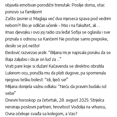
objavila emotivan porodični trenutak: Poslije doma, otac
ponovo sa familijom!
Zašto Jasmin iz Maglaja već dva mjeseca spava pod vedrim
nebom?! Bio je odličan učenik – htio i na fakultet, ali …
Imao djevojku i ovo joj radio iza leđa! Sofija se oglasila i sve
priznala o odnosu sa Karićem! Ne postoje samo prepiske,
desilo se još nešto!
Đedović razvezao jezik: “Biljana mi je napisala poruku da se
Baja zaljubio i da je on lud za …”
Vrati pare koje si dužan! Kačavenda se direktno obratila
Lukinom ocu, poručila mu da plati dugove, pa spomenula
njegovu tešku bolest: “Idi, liječi se!”
Miljana donijela važnu odluku: “Neću da pravim budalu od
sebe”
Dnevni horoskop za četvrtak, 28. avgust 2025: Strijelca
nerviraju poslovni partneri, hirovitost Vodolija na vrhuncu,
Ovna očekuje svađa sa kolegom, a Vas?