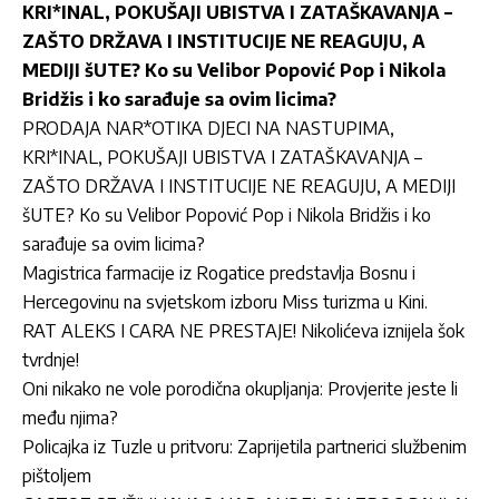
KRI*INAL, POKUŠAJI UBISTVA I ZATAŠKAVANJA –
ZAŠTO DRŽAVA I INSTITUCIJE NE REAGUJU, A
MEDIJI šUTE? Ko su Velibor Popović Pop i Nikola
Bridžis i ko sarađuje sa ovim licima?
PRODAJA NAR*OTIKA DJECI NA NASTUPIMA,
KRI*INAL, POKUŠAJI UBISTVA I ZATAŠKAVANJA –
ZAŠTO DRŽAVA I INSTITUCIJE NE REAGUJU, A MEDIJI
šUTE? Ko su Velibor Popović Pop i Nikola Bridžis i ko
sarađuje sa ovim licima?
Magistrica farmacije iz Rogatice predstavlja Bosnu i
Hercegovinu na svjetskom izboru Miss turizma u Kini.
RAT ALEKS I CARA NE PRESTAJE! Nikolićeva iznijela šok
tvrdnje!
Oni nikako ne vole porodična okupljanja: Provjerite jeste li
među njima?
Policajka iz Tuzle u pritvoru: Zaprijetila partnerici službenim
pištoljem