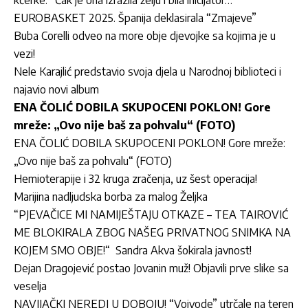
kćerke: “Čak je ona izrazila želju i bila inicijator…”
EUROBASKET 2025. Španija deklasirala “Zmajeve”
Buba Corelli odveo na more obje djevojke sa kojima je u
vezi!
Nele Karajlić predstavio svoja djela u Narodnoj biblioteci i
najavio novi album
ENA ČOLIĆ DOBILA SKUPOCENI POKLON! Gore
mreže: „Ovo nije baš za pohvalu“ (FOTO)
ENA ČOLIĆ DOBILA SKUPOCENI POKLON! Gore mreže:
„Ovo nije baš za pohvalu“ (FOTO)
Hemioterapije i 32 kruga zračenja, uz šest operacija!
Marijina nadljudska borba za malog Željka
“PJEVAČICE MI NAMIJEŠTAJU OTKAZE – TEA TAIROVIĆ
ME BLOKIRALA ZBOG NAŠEG PRIVATNOG SNIMKA NA
KOJEM SMO OBJE!“ Sandra Akva šokirala javnost!
Dejan Dragojević postao Jovanin muž! Objavili prve slike sa
veselja
NAVIJAČKI NEREDI U DOBOJU! “Vojvode” utrčale na teren