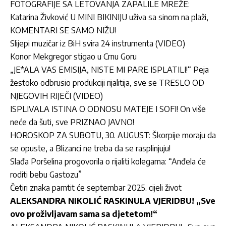
FOTOGRAFIJE SA LETOVANJA ZAPALILE MREŽE:
Katarina Živković U MINI BIKINIJU uživa sa sinom na plaži,
KOMENTARI SE SAMO NIŽU!
Slijepi muzičar iz BiH svira 24 instrumenta (VIDEO)
Konor Mekgregor stigao u Crnu Goru
„JE*ALA VAS EMISIJA, NISTE MI PARE ISPLATILI!“ Peja
žestoko odbrusio produkciji rijalitija, sve se TRESLO OD
NJEGOVIH RIJEČI (VIDEO)
ISPLIVALA ISTINA O ODNOSU MATEJE I SOFI! On više
neće da šuti, sve PRIZNAO JAVNO!
HOROSKOP ZA SUBOTU, 30. AUGUST: Škorpije moraju da
se opuste, a Blizanci ne treba da se rasplinjuju!
Slađa Poršelina progovorila o rijaliti kolegama: “Anđela će
roditi bebu Gastozu”
Četiri znaka pamtit će septembar 2025. cijeli život
ALEKSANDRA NIKOLIĆ RASKINULA VJERIDBU! „Sve
ovo proživljavam sama sa djetetom!“