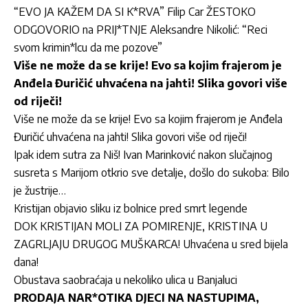
“EVO JA KAŽEM DA SI K*RVA” Filip Car ŽESTOKO
ODGOVORIO na PRIJ*TNJE Aleksandre Nikolić: “Reci
svom krimin*lcu da me pozove”
Više ne može da se krije! Evo sa kojim frajerom je
Anđela Đuričić uhvaćena na jahti! Slika govori više
od riječi!
Više ne može da se krije! Evo sa kojim frajerom je Anđela
Đuričić uhvaćena na jahti! Slika govori više od riječi!
Ipak idem sutra za Niš! Ivan Marinković nakon slučajnog
susreta s Marijom otkrio sve detalje, došlo do sukoba: Bilo
je žustrije…
Kristijan objavio sliku iz bolnice pred smrt legende
DOK KRISTIJAN MOLI ZA POMIRENJE, KRISTINA U
ZAGRLJAJU DRUGOG MUŠKARCA! Uhvaćena u sred bijela
dana!
Obustava saobraćaja u nekoliko ulica u Banjaluci
PRODAJA NAR*OTIKA DJECI NA NASTUPIMA,