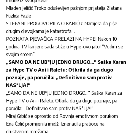
mrdne iz svoga sela!“
Mladen Jeličić Troko oduševljen pažnjom prijatelja Zlatana
Fazlića Fazle
STEFANI PROGOVORILA O KARIĆU: Namjera da piše
drugim djevojkama je katastrofa…
POZNATA PJEVAČICA PRELAZI NA HYPE! Nakon 10
godina TV karijere sada stiže u Hype-ovo jato! “Vodim se
svojim srcem”
„SAMO DA NE UB*JU JEDNO DRUGO…“ Saška Karan
za Hype TV o Ani i Raletu: Otkrila da ga dugo
poznaje, pa poručila: „Definitivno sam protiv
NAS*LJA!“
„SAMO DA NE UB*JU JEDNO DRUGO…“ Saška Karan za
Hype TV o Ani i Raletu: Otkrila da ga dugo poznaje, pa
poručila: „Definitivno sam protiv NAS*LJA!“
Miraj Grbić se oprostio od Rovinja emotivnom porukom
Ena Čolić promijenila imidž: Iznenadila pratioce na
društvenim mrežama