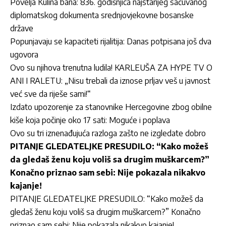
Povelja Kulina bana: 836. godišnjica najstarijeg sačuvanog
diplomatskog dokumenta srednjovjekovne bosanske
države
Popunjavaju se kapaciteti rijalitija: Danas potpisana još dva
ugovora
Ovo su njihova trenutna ludila! KARLEUŠA ZA HYPE TV O
ANI I RALETU: „Nisu trebali da iznose prljav veš u javnost
već sve da riješe sami!“
Izdato upozorenje za stanovnike Hercegovine zbog obilne
kiše koja počinje oko 17 sati: Moguće i poplava
Ovo su tri iznenađujuća razloga zašto ne izgledate dobro
PITANJE GLEDATELJKE PRESUDILO: “Kako možeš
da gledaš ženu koju voliš sa drugim muškarcem?”
Konačno priznao sam sebi: Nije pokazala nikakvo
kajanje!
PITANJE GLEDATELJKE PRESUDILO: “Kako možeš da
gledaš ženu koju voliš sa drugim muškarcem?” Konačno
priznao sam sebi: Nije pokazala nikakvo kajanje!