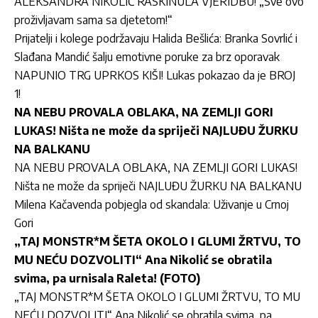
ALEKSANDRA NIKOLIĆ RASKINULA VJERIDBU! „Sve ovo
proživljavam sama sa djetetom!“
Prijatelji i kolege podržavaju Halida Bešlića: Branka Sovrlić i
Slađana Mandić šalju emotivne poruke za brz oporavak
NAPUNIO TRG UPRKOS KIŠI! Lukas pokazao da je BROJ
1!
NA NEBU PROVALA OBLAKA, NA ZEMLJI GORI
LUKAS! Ništa ne može da spriječi NAJLUĐU ŽURKU
NA BALKANU
NA NEBU PROVALA OBLAKA, NA ZEMLJI GORI LUKAS!
Ništa ne može da spriječi NAJLUĐU ŽURKU NA BALKANU
Milena Kačavenda pobjegla od skandala: Uživanje u Crnoj
Gori
„TAJ MONSTR*M ŠETA OKOLO I GLUMI ŽRTVU, TO
MU NEĆU DOZVOLITI“ Ana Nikolić se obratila
svima, pa urnisala Raleta! (FOTO)
„TAJ MONSTR*M ŠETA OKOLO I GLUMI ŽRTVU, TO MU
NEĆU DOZVOLITI“ Ana Nikolić se obratila svima, pa