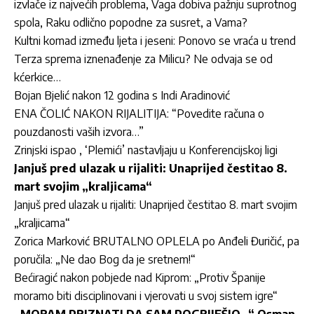
izvlače iz najvećih problema, Vaga dobiva pažnju suprotnog
spola, Raku odlično popodne za susret, a Vama?
Kultni komad između ljeta i jeseni: Ponovo se vraća u trend
Terza sprema iznenađenje za Milicu? Ne odvaja se od
kćerkice…
Bojan Bjelić nakon 12 godina s Indi Aradinović
ENA ČOLIĆ NAKON RIJALITIJA: “Povedite računa o
pouzdanosti vaših izvora…”
Zrinjski ispao , ‘Plemići’ nastavljaju u Konferencijskoj ligi
Janjuš pred ulazak u rijaliti: Unaprijed čestitao 8.
mart svojim „kraljicama“
Janjuš pred ulazak u rijaliti: Unaprijed čestitao 8. mart svojim
„kraljicama“
Zorica Marković BRUTALNO OPLELA po Anđeli Đuričić, pa
poručila: „Ne dao Bog da je sretnem!“
Bećiragić nakon pobjede nad Kiprom: „Protiv Španije
moramo biti disciplinovani i vjerovati u svoj sistem igre“