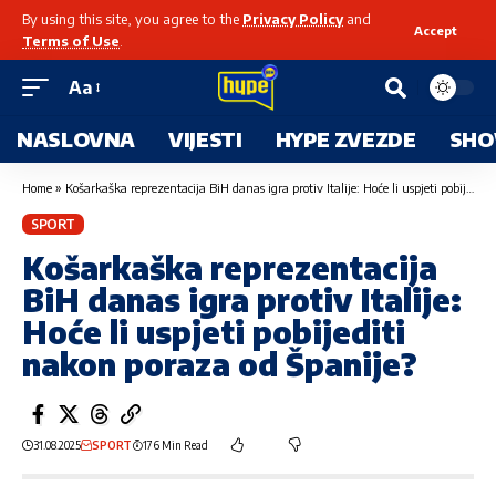
By using this site, you agree to the
Privacy Policy
and
Accept
Terms of Use
.
Aa
NASLOVNA
VIJESTI
HYPE ZVEZDE
SHO
Home
»
Košarkaška reprezentacija BiH danas igra protiv Italije: Hoće li uspjeti pobijediti nakon poraza od Španije?
SPORT
Košarkaška reprezentacija
BiH danas igra protiv Italije:
Hoće li uspjeti pobijediti
nakon poraza od Španije?
31.08.2025
SPORT
176 Min Read