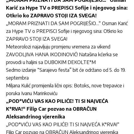
„MORAM PRIZNATI DA SAM POGRIJEŠIO…“ Osman
Karić za Hype TV o PREPISCI Sofije i njegovog sina:
Otkrio ko ZAPRAVO STOJI IZA SVEGA!
„MORAM PRIZNATI DA SAM POGRIJEŠIO…“ Os
man Karić
za Hype TV o PREPISCI Sofije i njegovog sina: Otkrio ko
ZAPRAVO STOJI IZA SVEGA!
Meteorolozi najavljuju promjenu vremena za vikend
ZAVODLJIVA HANA IKODINOVIĆ! Natašina kćerka se
provodi u haljini sa DUBOKIM DEKOLTE*M
Sedmo izdanje “Sarajevo festa” bit će održano od 5. do 19.
septembra
Miljana Kulić promijenila lični opis: Botoks, nove trepavice i
poruka Ivanu Marinkoviću
„POD*VIĆU VAS KAO PILIĆE! TI SI NAJVEĆA
K*RVA!“ Filip Car pozvao na OBRAČUN
Aleksandrinog vjerenika
„POD*VIĆU VAS KAO PILIĆE! TI SI NAJVEĆA K*RVA!“
Filip Car pozvao na OBRAČUN Aleksandrinog vjerenika