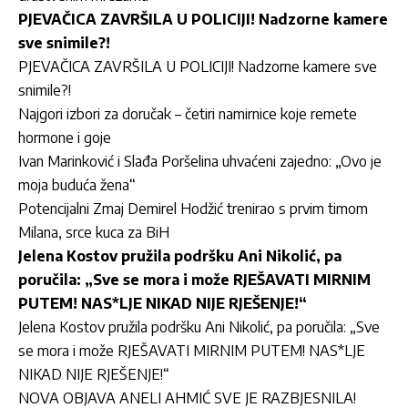
PJEVAČICA ZAVRŠILA U POLICIJI! Nadzorne kamere
sve snimile?!
PJEVAČICA ZAVRŠILA U POLICIJI! Nadzorne kamere sve
snimile?!
Najgori izbori za doručak – četiri namirnice koje remete
hormone i goje
Ivan Marinković i Slađa Poršelina uhvaćeni zajedno: „Ovo je
moja buduća žena“
Potencijalni Zmaj Demirel Hodžić trenirao s prvim timom
Milana, srce kuca za BiH
Jelena Kostov pružila podršku Ani Nikolić, pa
poručila: „Sve se mora i može RJEŠAVATI MIRNIM
PUTEM! NAS*LJE NIKAD NIJE RJEŠENJE!“
Jelena Kostov pružila podršku Ani Nikolić, pa poručila: „Sve
se mora i može RJEŠAVATI MIRNIM PUTEM! NAS*LJE
NIKAD NIJE RJEŠENJE!“
NOVA OBJAVA ANELI AHMIĆ SVE JE RAZBJESNILA!