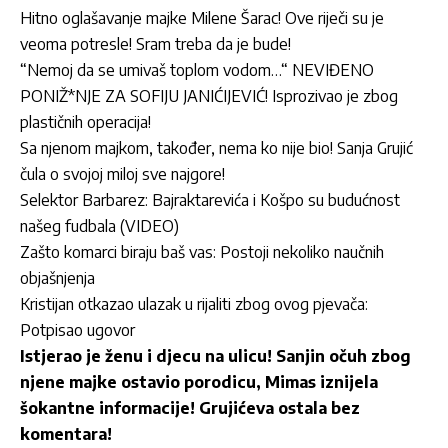
Hitno oglašavanje majke Milene Šarac! Ove riječi su je
veoma potresle! Sram treba da je bude!
“Nemoj da se umivaš toplom vodom…“ NEVIĐENO
PONIŽ*NJE ZA SOFIJU JANIĆIJEVIĆ! Isprozivao je zbog
plastičnih operacija!
Sa njenom majkom, također, nema ko nije bio! Sanja Grujić
čula o svojoj miloj sve najgore!
Selektor Barbarez: Bajraktarevića i Košpo su budućnost
našeg fudbala (VIDEO)
Zašto komarci biraju baš vas: Postoji nekoliko naučnih
objašnjenja
Kristijan otkazao ulazak u rijaliti zbog ovog pjevača:
Potpisao ugovor
Istjerao je ženu i djecu na ulicu! Sanjin očuh zbog
njene majke ostavio porodicu, Mimas iznijela
šokantne informacije! Grujićeva ostala bez
komentara!