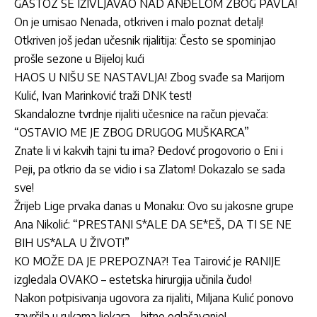
GASTOZ SE IŽIVLJAVAO NAD ANĐELOM ZBOG PAVLA!
On je urnisao Nenada, otkriven i malo poznat detalj!
Otkriven još jedan učesnik rijalitija: Često se spominjao
prošle sezone u Bijeloj kući
HAOS U NIŠU SE NASTAVLJA! Zbog svađe sa Marijom
Kulić, Ivan Marinković traži DNK test!
Skandalozne tvrdnje rijaliti učesnice na račun pjevača:
“OSTAVIO ME JE ZBOG DRUGOG MUŠKARCA”
Znate li vi kakvih tajni tu ima? Đedovć progovorio o Eni i
Peji, pa otkrio da se vidio i sa Zlatom! Dokazalo se sada
sve!
Žrijeb Lige prvaka danas u Monaku: Ovo su jakosne grupe
Ana Nikolić: “PRESTANI S*ALE DA SE*EŠ, DA TI SE NE
BIH US*ALA U ŽIVOT!”
KO MOŽE DA JE PREPOZNA?! Tea Tairović je RANIJE
izgledala OVAKO – estetska hirurgija učinila čudo!
Nakon potpisivanja ugovora za rijaliti, Miljana Kulić ponovo
završila u rukama ljekara – hitno oglašavanje!