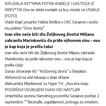
ISPLIVALA INT*MNA FOTKA ANĐELE I GASTOZA IZ
KREV*TA! Ona ne skida osmijeh sa lica, mreže se USIJALE
(FOTO)
Vlado Đajić posjetio Halida Bešlića u UKC Sarajevo i uručio
mu poklon “Drvo života”
Ivan više neće biti dio Željkovog života! Miljana
zabranila Marinkoviću da priđe njihovom sinu – ovo
je kap koja je prelila čašu!
Ivan više neće biti dio Željkovog života! Miljana zabranila
Marinkoviću da priđe njihovom sinu – ovo je kap koja je
prelila čašu!
Danas otvaranje 60. “Kočićevog zbora” u Banjaluci:
Aktivnosti na više lokacija u dvije države
Aleksandra Mladenović za Hype TV: „Ana ima moju
PODRŠKU! OSUĐUJEM SVAKI VID NAS*LJA!!
Umjetnička sezona Narodnog pozorišta Sarajevo počinje 2.
septembra: “”Beznađe, izgubljenost, potraga za smislom,