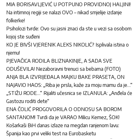
MIA BORISAVLJEVIĆ U POTPUNO PROVIDNOJ HALJINI!
Na intimnoj regiji se nalazi OVO – nikad smjelije izdanje
folkerke!
Psiholozi tvrde: Ovo su jasni znaci da ste u vezi sa osobom
kojoj ste suđeni
KO JE BIVŠI VJERENIK ALEKS NIKOLIĆ? Isplivala istina o
njemu!
PJEVAČICA RODILA BLIZNAKINJE, A SADA SVE
ODUŠEVILA! Nezaboravni trenuci sa bebama (FOTO)
ANJA BLA IZVRIJEĐALA MAJKU BAKE PRASETA, ON
NAJAVIO HAOS: „Riba je prsla, kaže za moju mamu da je…“
„STIŽU RODE…“ Rijaliti učesnica se IZLANULA: „Anđela će
Gastozu roditi dete“
ENA ČOLIĆ PROGOVORILA O ODNOSU SA BOROM
SANTANOM! Tvrdi da je VARAO Milicu Kemez, ŠOK!
Košarkaši BiH danas izlaze na megdan ranjenom lavu:
Španija kao prvi veliki test na Eurobasketu