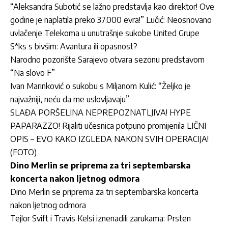
“Aleksandra Subotić se lažno predstavlja kao direktor! Ove
godine je naplatila preko 37.000 evra!” Lučić: Neosnovano
uvlačenje Telekoma u unutrašnje sukobe United Grupe
S*ks s bivšim: Avantura ili opasnost?
Narodno pozorište Sarajevo otvara sezonu predstavom
“Na slovo F”
Ivan Marinković o sukobu s Miljanom Kulić: “Željko je
najvažniji, neću da me uslovljavaju”
SLAĐA PORŠELINA NEPREPOZNATLJIVA! HYPE
PAPARAZZO! Rijaliti učesnica potpuno promijenila LIČNI
OPIS – EVO KAKO IZGLEDA NAKON SVIH OPERACIJA!
(FOTO)
Dino Merlin se priprema za tri septembarska
koncerta nakon ljetnog odmora
Dino Merlin se priprema za tri septembarska koncerta
nakon ljetnog odmora
Tejlor Svift i Travis Kelsi iznenadili zarukama: Prsten