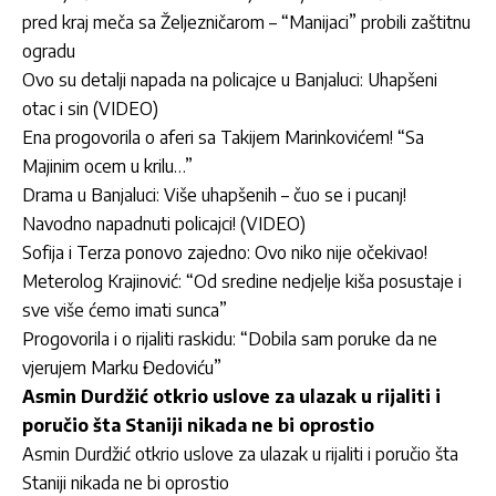
pred kraj meča sa Željezničarom – “Manijaci” probili zaštitnu
ogradu
Ovo su detalji napada na policajce u Banjaluci: Uhapšeni
otac i sin (VIDEO)
Ena progovorila o aferi sa Takijem Marinkovićem! “Sa
Majinim ocem u krilu…”
Drama u Banjaluci: Više uhapšenih – čuo se i pucanj!
Navodno napadnuti policajci! (VIDEO)
Sofija i Terza ponovo zajedno: Ovo niko nije očekivao!
Meterolog Krajinović: “Od sredine nedjelje kiša posustaje i
sve više ćemo imati sunca”
Progovorila i o rijaliti raskidu: “Dobila sam poruke da ne
vjerujem Marku Đedoviću”
Asmin Durdžić otkrio uslove za ulazak u rijaliti i
poručio šta Staniji nikada ne bi oprostio
Asmin Durdžić otkrio uslove za ulazak u rijaliti i poručio šta
Staniji nikada ne bi oprostio