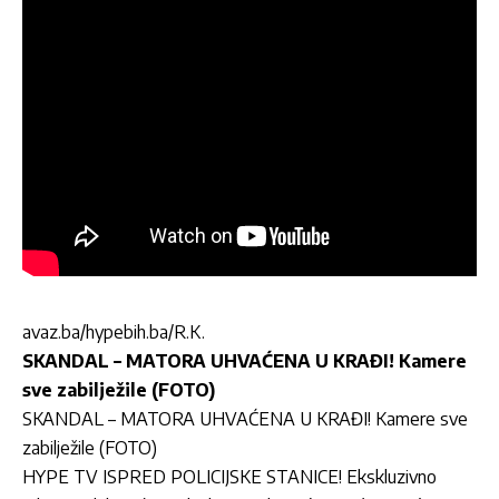
avaz.ba/hypebih.ba/R.K.
SKANDAL – MATORA UHVAĆENA U KRAĐI! Kamere
sve zabilježile (FOTO)
SKANDAL – MATORA UHVAĆENA U KRAĐI! Kamere sve
zabilježile (FOTO)
HYPE TV ISPRED POLICIJSKE STANICE! Ekskluzivno