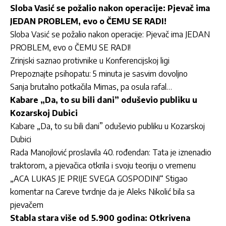
Sloba Vasić se požalio nakon operacije: Pjevač ima
JEDAN PROBLEM, evo o ČEMU SE RADI!
Sloba Vasić se požalio nakon operacije: Pjevač ima JEDAN
PROBLEM, evo o ČEMU SE RADI!
Zrinjski saznao protivnike u Konferencijskoj ligi
Prepoznajte psihopatu: 5 minuta je sasvim dovoljno
Sanja brutalno potkačila Mimas, pa osula rafal…
Kabare „Da, to su bili dani” oduševio publiku u
Kozarskoj Dubici
Kabare „Da, to su bili dani” oduševio publiku u Kozarskoj
Dubici
Rada Manojlović proslavila 40. rođendan: Tata je iznenadio
traktorom, a pjevačica otkrila i svoju teoriju o vremenu
„ACA LUKAS JE PRIJE SVEGA GOSPODIN!“ Stigao
komentar na Careve tvrdnje da je Aleks Nikolić bila sa
pjevačem
Stabla stara više od 5.900 godina: Otkrivena