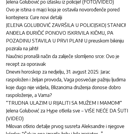
Jelena Golubović po izlasku iz policije! (FOTO/VIDEO)
Ovo je istina o majci koja je ostavila novorođenče pored
kontejnera: Cure novi detalji
JELENA GOLUBOVIĆ ZAVRŠILA U POLICIJSKOJ STANICI!
ANĐELA ĐURIČIĆ PONOVO ISKRIVILA KIČMU, PA
POZADINU STAVILA U PRVI PLAN! U preuskom bikiniju
pozirala na jahti!
Naučnici pronašli način da zaliječe slomljeno srce: Ovo je
recept za oporavak
Dnevni horoskop za nedjelju, 31. avgust 2025: Jarac
raspoložen i željan provoda, Vaga posvećuje pažnju ljudima
koje dugo nije vidjela, Blizancima druženja donose dobro
raspoloženje, a Vama?
“TRUDNA ULAZIM U RIJALITI SA MUŽEM I MAMOM!“
Jelena Golubović za Hype otkrila sve – VIŠE NEĆE DA ŠUTI
(VIDEO)
Milovan otkrio detalje prvog susreta Aleksandre i njegove