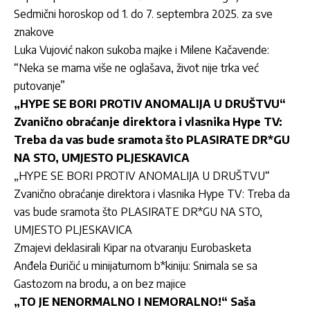
Sedmični horoskop od 1. do 7. septembra 2025. za sve
znakove
Luka Vujović nakon sukoba majke i Milene Kačavende:
“Neka se mama više ne oglašava, život nije trka već
putovanje”
„HYPE SE BORI PROTIV ANOMALIJA U DRUŠTVU“
Zvanično obraćanje direktora i vlasnika Hype TV:
Treba da vas bude sramota što PLASIRATE DR*GU
NA STO, UMJESTO PLJESKAVICA
„HYPE SE BORI PROTIV ANOMALIJA U DRUŠTVU“
Zvanično obraćanje direktora i vlasnika Hype TV: Treba da
vas bude sramota što PLASIRATE DR*GU NA STO,
UMJESTO PLJESKAVICA
Zmajevi deklasirali Kipar na otvaranju Eurobasketa
Anđela Đuričić u minijaturnom b*kiniju: Snimala se sa
Gastozom na brodu, a on bez majice
„TO JE NENORMALNO I NEMORALNO!“ Saša