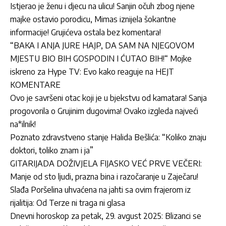
Istjerao je ženu i djecu na ulicu! Sanjin očuh zbog njene
majke ostavio porodicu, Mimas iznijela šokantne
informacije! Grujićeva ostala bez komentara!
“BAKA I ANJA JURE HAJP, DA SAM NA NJEGOVOM
MJESTU BIO BIH GOSPODIN I ĆUTAO BIH!“ Mojke
iskreno za Hype TV: Evo kako reaguje na HEJT
KOMENTARE
Ovo je savršeni otac koji je u bjekstvu od kamatara! Sanja
progovorila o Grujinim dugovima! Ovako izgleda najveći
na*ilnik!
Poznato zdravstveno stanje Halida Bešlića: “Koliko znaju
doktori, toliko znam i ja”
GITARIJADA DOŽIVJELA FIJASKO VEĆ PRVE VEČERI:
Manje od sto ljudi, prazna bina i razočaranje u Zaječaru!
Slađa Poršelina uhvaćena na jahti sa ovim frajerom iz
rijalitija: Od Terze ni traga ni glasa
Dnevni horoskop za petak, 29. avgust 2025: Blizanci se