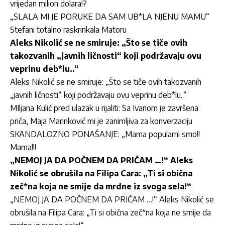
vrijedan milion dolara!?
„SLALA MI JE PORUKE DA SAM UB*LA NJENU MAMU“
Stefani totalno raskrinkala Matoru
Aleks Nikolić se ne smiruje: „Što se tiče ovih
takozvanih „javnih ličnosti“ koji podržavaju ovu
veprinu deb*lu..“
Aleks Nikolić se ne smiruje: „Što se tiče ovih takozvanih
„javnih ličnosti“ koji podržavaju ovu veprinu deb*lu..“
MIljana Kulić pred ulazak u rijaliti: Sa Ivanom je završena
priča, Maja Marinković mi je zanimljiva za konverzaciju
SKANDALOZNO PONAŠANJE: „Mama popularni smo!!
Mama!!!
„NEMOJ JA DA POČNEM DA PRIČAM …!“ Aleks
Nikolić se obrušila na Filipa Cara: „Ti si obična
zeč*na koja ne smije da mrdne iz svoga sela!“
„NEMOJ JA DA POČNEM DA PRIČAM …!“ Aleks Nikolić se
obrušila na Filipa Cara: „Ti si obična zeč*na koja ne smije da