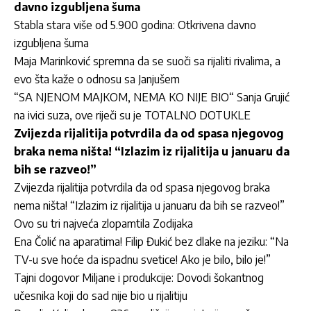
davno izgubljena šuma
Stabla stara više od 5.900 godina: Otkrivena davno
izgubljena šuma
Maja Marinković spremna da se suoči sa rijaliti rivalima, a
evo šta kaže o odnosu sa Janjušem
“SA NJENOM MAJKOM, NEMA KO NIJE BIO“ Sanja Grujić
na ivici suza, ove riječi su je TOTALNO DOTUKLE
Zvijezda rijalitija potvrdila da od spasa njegovog
braka nema ništa! “Izlazim iz rijalitija u januaru da
bih se razveo!”
Zvijezda rijalitija potvrdila da od spasa njegovog braka
nema ništa! “Izlazim iz rijalitija u januaru da bih se razveo!”
Ovo su tri najveća zlopamtila Zodijaka
Ena Čolić na aparatima! Filip Đukić bez dlake na jeziku: “Na
TV-u sve hoće da ispadnu svetice! Ako je bilo, bilo je!”
Tajni dogovor Miljane i produkcije: Dovodi šokantnog
učesnika koji do sad nije bio u rijalitiju