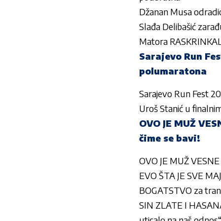
Džanan Musa odradio
Slađa Delibašić zarađ
Matora RASKRINKALA A
Sarajevo Run Fes
polumaratona
Sarajevo Run Fest 20
Uroš Stanić u finalni
OVO JE MUŽ VESNE
čime se bavi!
OVO JE MUŽ VESNE VU
EVO ŠTA JE SVE MAJA
BOGATSTVO za trans
SIN ZLATE I HASANA
uticalo na naš odnos