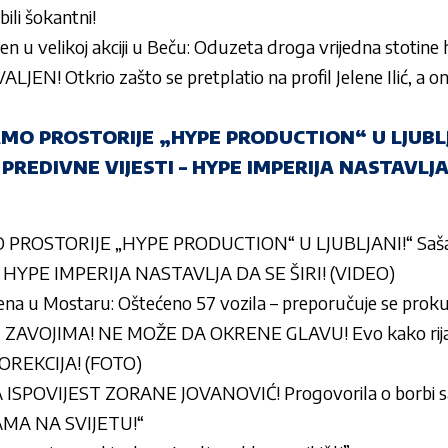
ili šokantni!
en u velikoj akciji u Beču: Oduzeta droga vrijedna stotine 
EN! Otkrio zašto se pretplatio na profil Jelene Ilić, a 
O PROSTORIJE „HYPE PRODUCTION“ U LJUBLJ
 PREDIVNE VIJESTI – HYPE IMPERIJA NASTAVLJA 
ROSTORIJE „HYPE PRODUCTION“ U LJUBLJANI!“ Saša M
 HYPE IMPERIJA NASTAVLJA DA SE ŠIRI! (VIDEO)
na u Mostaru: Oštećeno 57 vozila – preporučuje se prok
ZAVOJIMA! NE MOŽE DA OKRENE GLAVU! Evo kako rijalit
OREKCIJA! (FOTO)
SPOVIJEST ZORANE JOVANOVIĆ! Progovorila o borbi sa 
SAMA NA SVIJETU!“