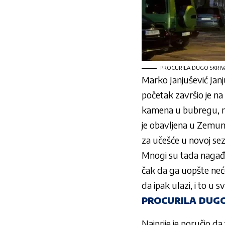
PROCURILA DUGO SKRIVAN
Marko Janjušević Jan
početak završio je na
kamena u bubregu, nak
je obavljena u Zemun
za učešće u novoj sez
Mnogi su tada nagađal
čak da ga uopšte neće
da ipak ulazi, i to u
PROCURILA DUGO
Najprije je poručio da