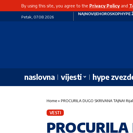
By using this site, you agree to the
Privacy Policy
and
T
NAJNOVIJE
HOROSKOP
HYPE 
Petak, 07.08.2026
naslovna
vijesti
hype zvezd
Home
»
PROCURILA DUGO SKRIVANA TAJNA! Rijaliti 
VESTI
PROCURILA D