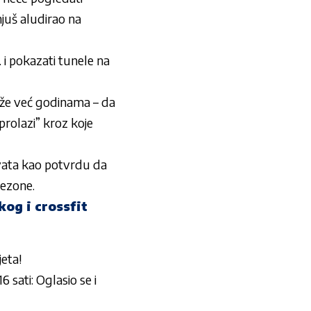
njuš
aludirao na
… i pokazati tunele na
uže već godinama – da
prolazi” kroz koje
hvata kao potvrdu da
sezone.
kog i crossfit
jeta!
 sati: Oglasio se i