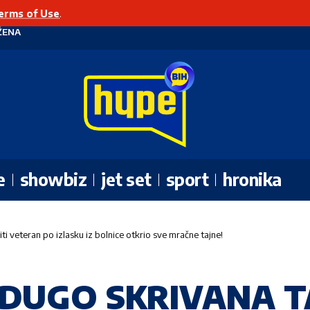
erms of Use
.
ŽENA
e
showbiz
jet set
sport
hronika
veteran po izlasku iz bolnice otkrio sve mračne tajne!
UGO SKRIVANA TAJN