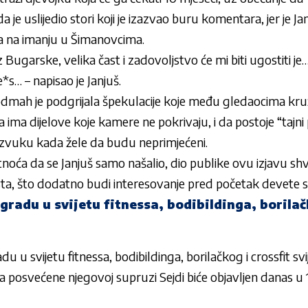
 je uslijedio stori koji je izazvao buru komentara, jer je
Ja
ja na imanju u Šimanovcima.
z Bugarske, velika čast i zadovoljstvo će mi biti ugostiti je
e*s… – napisao je
Janjuš
.
dmah je podgrijala špekulacije koje među gledaocima kr
ima dijelove koje kamere ne pokrivaju, i da postoje “tajni 
izvuku kada žele da budu neprimjećeni.
atnoća da se
Janjuš
samo našalio, dio publike ovu izjavu s
sta, što dodatno budi interesovanje pred početak devete 
radu u svijetu fitnessa, bodibildinga, borilač
u svijetu fitnessa, bodibildinga, borilačkog i crossfit svi
a posvećene njegovoj supruzi Sejdi biće objavljen danas u 16