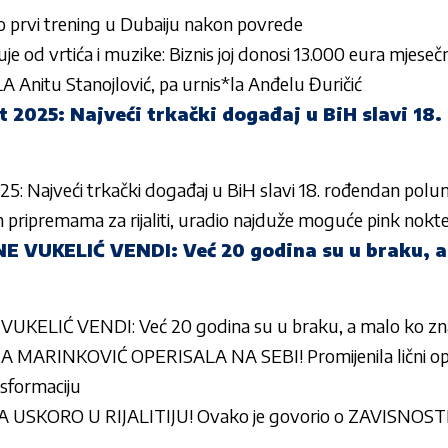
 prvi trening u Dubaiju nakon povrede
uje od vrtića i muzike: Biznis joj donosi 13.000 eura mjeseč
nitu Stanojlović, pa urnis*la Anđelu Đuričić
t 2025: Najveći trkački događaj u BiH slavi 18
25: Najveći trkački događaj u BiH slavi 18. rođendan pol
m pripremama za rijaliti, uradio najduže moguće pink nokt
 VUKELIĆ VENDI: Već 20 godina su u braku, a
KELIĆ VENDI: Već 20 godina su u braku, a malo ko zna 
 MARINKOVIĆ OPERISALA NA SEBI! Promijenila lični opis
formaciju
 USKORO U RIJALITIJU! Ovako je govorio o ZAVISNOSTI 
“