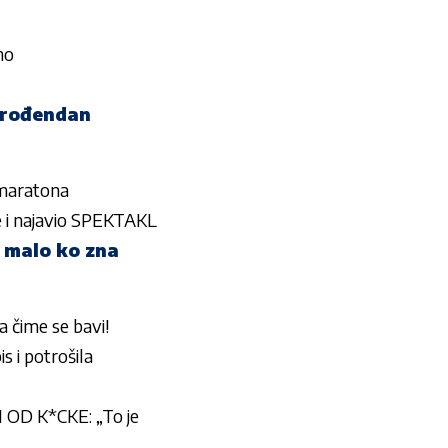
no
. rođendan
umaratona
e i najavio SPEKTAKL
 malo ko zna
čime se bavi!
 i potrošila
OD K*CKE: „To je