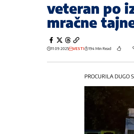
veteran po iz
mračne tajne
11.09.2025
VESTI
194 Min Read
PROCURILA DUGO S