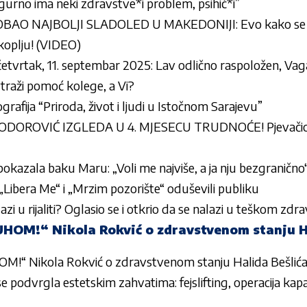
Sigurno ima neki zdravstve*i problem, psihič*i”
BAO NAJBOLJI SLADOLED U MAKEDONIJI: Evo kako se p
koplju! (VIDEO)
etvrtak, 11. septembar 2025: Lav odlično raspoložen, Va
 traži pomoć kolege, a Vi?
rafija “Priroda, život i ljudi u Istočnom Sarajevu”
ODOROVIĆ IZGLEDA U 4. MJESECU TRUDNOĆE! Pjevačica
okazala baku Maru: „Voli me najviše, a ja nju bezgranično
„Libera Me“ i „Mrzim pozorište“ oduševili publiku
azi u rijaliti? Oglasio se i otkrio da se nalazi u teškom z
HOM!“ Nikola Rokvić o zdravstvenom stanju Ha
“ Nikola Rokvić o zdravstvenom stanju Halida Bešlić
 podvrgla estetskim zahvatima: fejslifting, operacija kapa