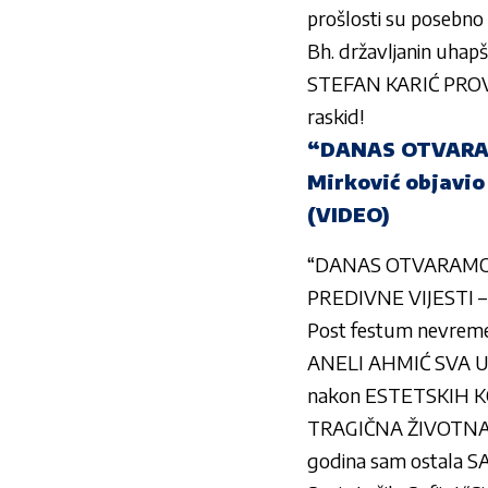
prošlosti su posebno b
Bh. državljanin uhapš
STEFAN KARIĆ PROVALJ
raskid!
“DANAS OTVARAM
Mirković objavio
(VIDEO)
“DANAS OTVARAMO P
PREDIVNE VIJESTI –
Post festum nevreme
ANELI AHMIĆ SVA U 
nakon ESTETSKIH K
TRAGIČNA ŽIVOTNA I
godina sam ostala 