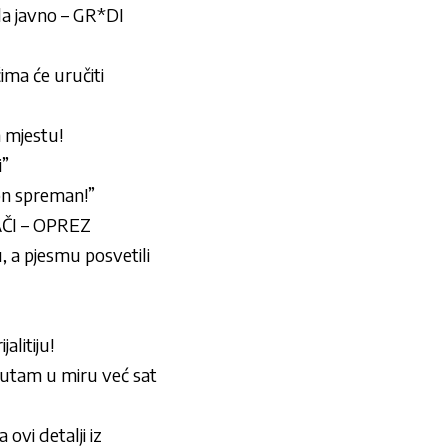
 javno – GR*DI
ima će uručiti
m mjestu!
i”
 on spreman!”
ZAČI – OPREZ
, a pjesmu posvetili
litiju!
lutam u miru već sat
vi detalji iz