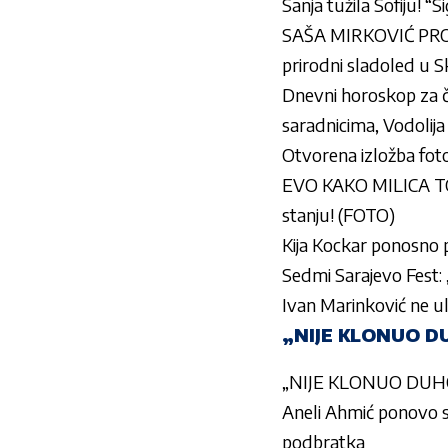
Sanja tužila Sofiju! “
SAŠA MIRKOVIĆ PRO
prirodni sladoled u S
Dnevni horoskop za č
saradnicima, Vodolija
Otvorena izložba fotog
EVO KAKO MILICA T
stanju! (FOTO)
Kija Kockar ponosno p
Sedmi Sarajevo Fest: 
Ivan Marinković ne ul
„NIJE KLONUO DU
„NIJE KLONUO DUHOM!
Aneli Ahmić ponovo se
podbratka