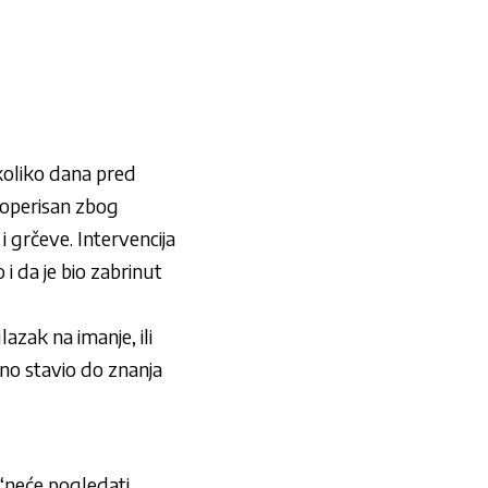
ekoliko dana pred
 operisan zbog
 grčeve. Intervencija
o i da je bio zabrinut
zak na imanje, ili
no stavio do znanja
 “neće pogledati