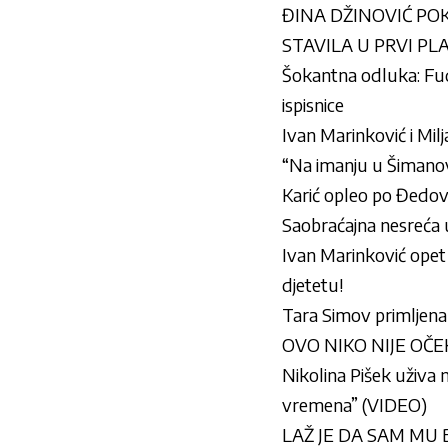
ĐINA DŽINOVIĆ POKA
STAVILA U PRVI PLA
Šokantna odluka: Fudb
ispisnice
Ivan Marinković i Milj
“Na imanju u Šimanovc
Karić opleo po Đedovi
Saobraćajna nesreća 
Ivan Marinković opet 
djetetu!
Tara Simov primljena
OVO NIKO NIJE OČEKIVA
Nikolina Pišek uživa
vremena” (VIDEO)
LAŽ JE DA SAM MU BRA