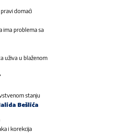
ravi domaći
ga ima problema sa
 uživa u blaženom
“
dravstvenom stanju
lida Bešlića
a
ka i korekcija