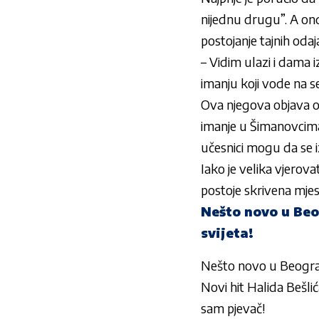
nijednu drugu”. A onda
postojanje tajnih oda
– Vidim ulazi i dama i
imanju koji vode na s
Ova njegova objava o
imanje u Šimanovcima 
učesnici mogu da se 
Iako je velika vjerov
postoje skrivena mje
Nešto novo u Beog
svijeta!
Nešto novo u Beogradu 
Novi hit Halida Bešlić
sam pjevač!