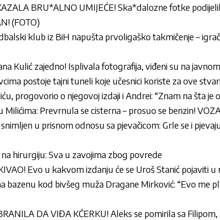
ZALA BRU*ALNO UMIJEĆE! Ska*dalozne fotke podijelila
N! (FOTO)
alski klub iz BiH napušta prvoligaško takmičenje – igrač
ana Kulić zajedno! Isplivala fotografija, viđeni su na javno
ima postoje tajni tuneli koje učesnici koriste za ove stvar
ću, progovorio o njegovoj izdaji i Andrei: “Znam na šta je
u Milićima: Prevrnula se cisterna – prosuo se benzin! VO
snimljen u prisnom odnosu sa pjevačicom: Grle se i pjevaju
 na hirurgiju: Sva u zavojima zbog povrede
O! Evo u kakvom izdanju će se Uroš Stanić pojaviti u rija
 na bazenu kod bivšeg muža Dragane Mirković: “Evo me p
NILA DA VIĐA KĆERKU! Aleks se pomirila sa Filipom, a o