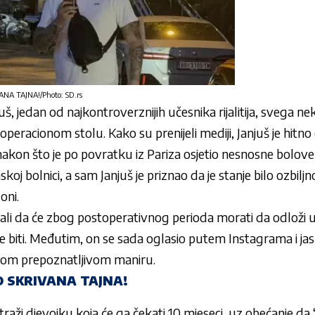
A TAJNA!/Photo: SD.rs
juš
, jedan od najkontroverznijih učesnika rijalitija, svega n
 operacionom stolu. Kako su prenijeli mediji,
Janjuš
je hitno
on što je po povratku iz Pariza osjetio nesnosne bolove i
skoj bolnici, a sam
Janjuš
je priznao da je stanje bilo ozbiljn
oni.
i da će zbog postoperativnog perioda morati da odloži ula
 biti. Međutim, on se sada oglasio putem Instagrama i jas
 svom prepoznatljivom maniru.
 SKRIVANA TAJNA!
 traži djevojku koja će ga čekati 10 mjeseci, uz obećanje da