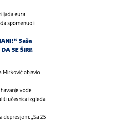
hiljada eura
onda spomenuo i
ANI!“ Saša
DA SE ŠIRI!
irković objavio
uhavanje vode
i učesnica izgleda
depresijom: „Sa 25