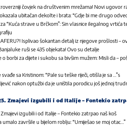
jkontroverzniji čovjek na društvenim mrežama! Novi ugovor r
okazala ubitačan dekolte i brata: “Gdje bi me drugo odve
a “Kuća strave u Brčkom”: Sin vlasnice ilegalnog vrtića t
rafiju
RU?! Isplivao šokantan detalj iz njegove prošlosti – o
anjaluke ruši se 435 objekata! Ovo su detalje
o borbi za dijete i sukobu sa bivšim mužem: Misli da – p
e svađe sa Kristinom: “Pale su teške riječi, otišla je sa …”s
ićijević nakon optužbi da je uništila porodicu još jednoj trud
Zmajevi izgubili i od Italije – Fontekio zatrp
evi izgubili i od Italije – Fontekio zatrpao naš koš
 umalo završile u bijelom roblju: “Umiješao se moj otac…”