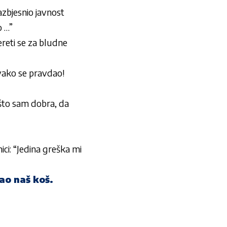
azbjesnio javnost
o …”
ereti se za bludne
vako se pravdao!
ošto sam dobra, da
nici: “Jedina greška mi
ao naš koš.