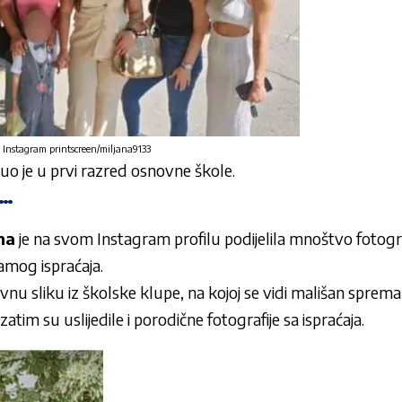
r: Instagram printscreen/miljana9133
nuo je u prvi razred osnovne škole.
 …
na
je na svom Instagram profilu podijelila mnoštvo fotogra
samog ispraćaja.
ivnu sliku iz školske klupe, na kojoj se vidi mališan spre
zatim su uslijedile i porodične fotografije sa ispraćaja.