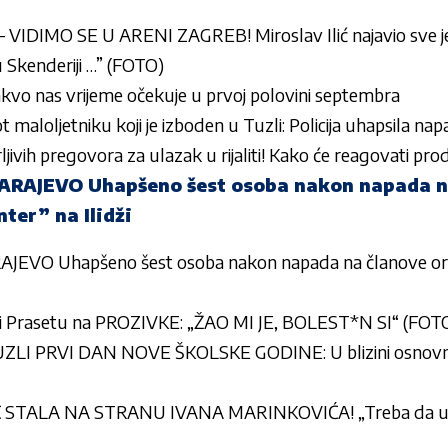
VIDIMO SE U ARENI ZAGREB! Miroslav Ilić najavio sve je
 Skenderiji …” (FOTO)
akvo nas vrijeme očekuje u prvoj polovini septembra
ot maloljetniku koji je izboden u Tuzli: Policija uhapsila na
ljivih pregovora za ulazak u rijaliti! Kako će reagovati pro
AJEVO Uhapšeno šest osoba nakon napada n
ter” na Ilidži
VO Uhapšeno šest osoba nakon napada na članove orga
ki Prasetu na PROZIVKE: „ŽAO MI JE, BOLEST*N SI“ (FOT
ZLI PRVI DAN NOVE ŠKOLSKE GODINE: U blizini osnovn
STALA NA STRANU IVANA MARINKOVIĆA! „Treba da ura