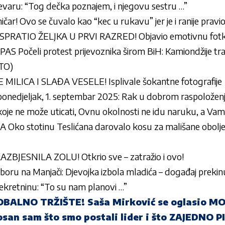
revaru: “Tog dečka poznajem, i njegovu sestru …”
kmičar! Ovo se čuvalo kao “kec u rukavu” jer je i ranije pravi
PRATIO ŽELJKA U PRVI RAZRED! Objavio emotivnu fotk
Počeli protest prijevoznika širom BiH: Kamiondžije traž
OTO)
ILICA I SLAĐA VESELE! Isplivale šokantne fotografije
onedjeljak, 1. septembar 2025: Rak u dobrom raspoloženj
koje ne može uticati, Ovnu okolnosti ne idu naruku, a Va
ko stotinu Teslićana darovalo kosu za mališane obolje
ZBJESNILA ZOLU! Otkrio sve – zatražio i ovo!
oru na Manjači: Djevojka izbola mladića – događaj prekin
nekretninu: “To su nam planovi …”
BALNO TRŽIŠTE! Saša Mirković se oglasio 
an sam što smo postali lider i što ZAJEDNO 