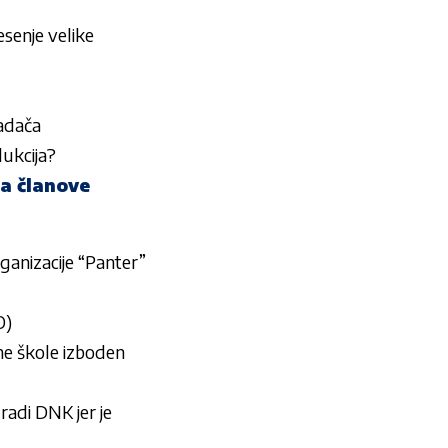
senje velike
padača
dukcija?
a članove
nizacije “Panter”
O)
e škole izboden
di DNK jer je