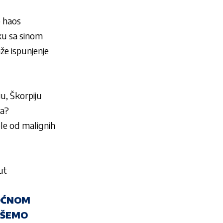
o haos
u sa sinom
e ispunjenje
u, Škorpiju
ma?
le od malignih
ut
MOĆNOM
PIŠEMO