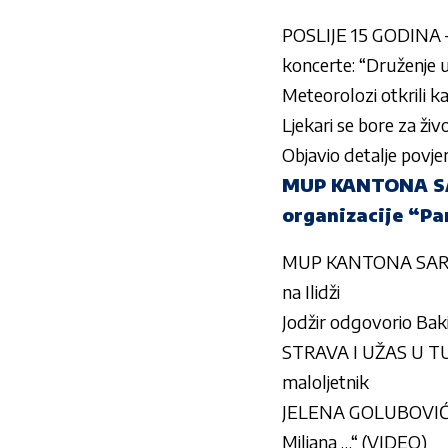
POSLIJE 15 GODINA – 
koncerte: “Druženje u
Meteorolozi otkrili k
Ljekari se bore za živ
Objavio detalje povjer
MUP KANTONA SAR
organizacije “Pan
MUP KANTONA SARAJE
na Ilidži
Jodžir odgovorio Ba
STRAVA I UŽAS U TU
maloljetnik
JELENA GOLUBOVIĆ 
Miljana …“ (VIDEO)