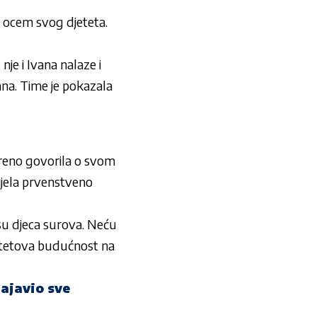
, ocem svog djeteta.
 nje i Ivana nalaze i
ijana. Time je pokazala
tvoreno govorila o svom
ijela prvenstveno
 su djeca surova. Neću
djetetova budućnost na
ajavio sve