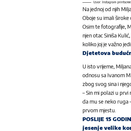
Izvor: Instagram printscre
Na jednoj od njih Mil
Oboje su imali široke 
Osim te fotografije, Mi
njen otac Siniša Kulić,
koliko joj je važno j
Djetetova buduć
U isto vrijeme, Miljan
odnosu sa Ivanom Mar
zbog svog sina i nje
– Sin mi polazi u prv
da mu se neko ruga – n
prvom mjestu.
POSLIJE 15 GODIN
jesenje velike k