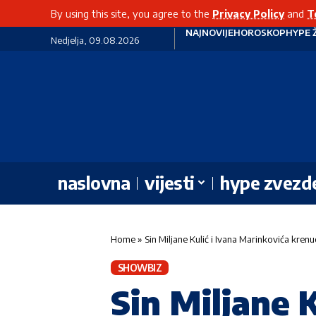
By using this site, you agree to the
Privacy Policy
and
T
NAJNOVIJE
HOROSKOP
HYPE 
Nedjelja, 09.08.2026
naslovna
vijesti
hype zvezd
Home
»
Sin Miljane Kulić i Ivana Marinkovića krenuo 
SHOWBIZ
Sin Miljane 