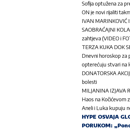
Sofija optužena za p
ON je novi rijaliti ta
IVAN MARINKOVIĆ IS
SAOBRAĆAJNI KOLAPAS 
zahtjeva (VIDEO i F
TERZA KUKA DOK SE M
Dnevni horoskop za p
opterećuju stvari na 
DONATORSKA AKCIJA O
bolesti
MILJANINA IZJAVA RA
Haos na Kočićevom zb
Aneli i Luka kupuju 
HYPE OSVAJA GLO
PORUKOM: „Ponos