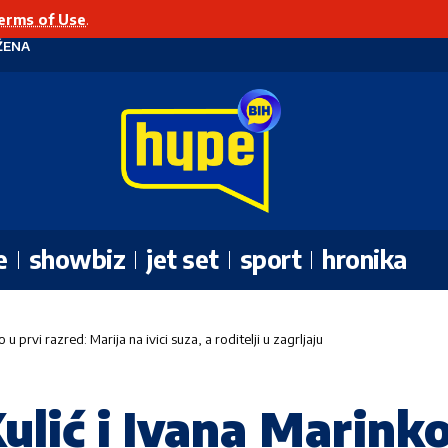
erms of Use
.
ŽENA
e
showbiz
jet set
sport
hronika
u prvi razred: Marija na ivici suza, a roditelji u zagrljaju
Kulić i Ivana Marink