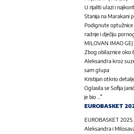
U rijaliti ulazi i na
Stanija na Marakani p
Podignute optužnice z
radnje i dječiju pornog
MILOVAN IMAO GEJ AFE
Zbog obilaznice oko B
Aleksandra kroz suze 
sam glupa
Kristijan otkrio detalj
Oglasila se Sofija Jan
je bio …”
EUROBASKET 2025. 
EUROBASKET 2025. Zmaj
Aleksandra i Milosava