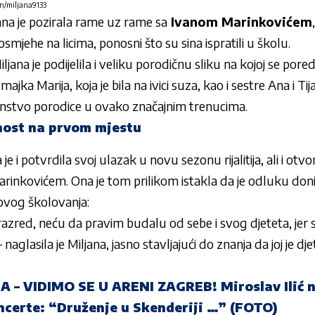
en/miljana9133
jana je pozirala rame uz rame sa
Ivanom Marinkovićem
osmjehe na licima, ponosni što su sina ispratili u školu.
ljana je podijelila i veliku porodičnu sliku na kojoj se pored
 majka Marija, koja je bila na ivici suza, kao i sestre Ana i T
edinstvo porodice u ovako značajnim trenucima.
nost na prvom mjestu
a je i potvrdila svoj ulazak u novu sezonu rijalitija, ali i o
inkovićem. Ona je tom prilikom istakla da je odluku don
govog školovanja:
i razred, neću da pravim budalu od sebe i svog djeteta, jer
aglasila je Miljana, jasno stavljajući do znanja da joj je 
A – VIDIMO SE U ARENI ZAGREB! Miroslav Ilić n
oncerte: “Druženje u Skenderiji …” (FOTO)