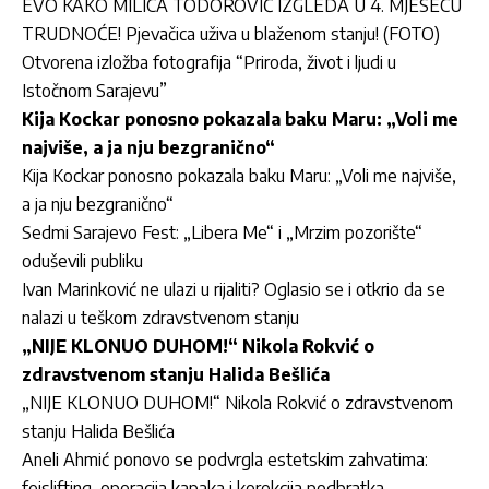
EVO KAKO MILICA TODOROVIĆ IZGLEDA U 4. MJESECU
TRUDNOĆE! Pjevačica uživa u blaženom stanju! (FOTO)
Otvorena izložba fotografija “Priroda, život i ljudi u
Istočnom Sarajevu”
Kija Kockar ponosno pokazala baku Maru: „Voli me
najviše, a ja nju bezgranično“
Kija Kockar ponosno pokazala baku Maru: „Voli me najviše,
a ja nju bezgranično“
Sedmi Sarajevo Fest: „Libera Me“ i „Mrzim pozorište“
oduševili publiku
Ivan Marinković ne ulazi u rijaliti? Oglasio se i otkrio da se
nalazi u teškom zdravstvenom stanju
„NIJE KLONUO DUHOM!“ Nikola Rokvić o
zdravstvenom stanju Halida Bešlića
„NIJE KLONUO DUHOM!“ Nikola Rokvić o zdravstvenom
stanju Halida Bešlića
Aneli Ahmić ponovo se podvrgla estetskim zahvatima:
fejslifting, operacija kapaka i korekcija podbratka