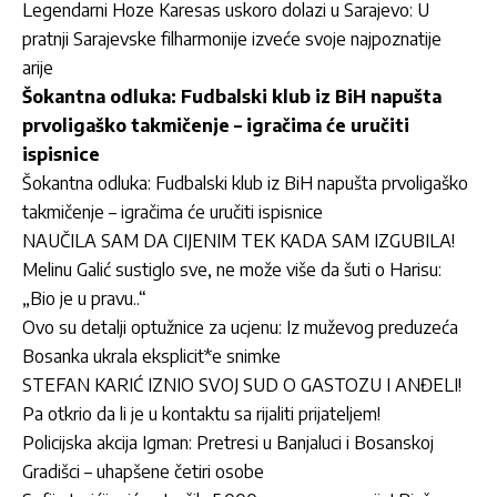
Legendarni Hoze Karesas uskoro dolazi u Sarajevo: U
pratnji Sarajevske filharmonije izveće svoje najpoznatije
arije
Šokantna odluka: Fudbalski klub iz BiH napušta
prvoligaško takmičenje – igračima će uručiti
ispisnice
Šokantna odluka: Fudbalski klub iz BiH napušta prvoligaško
takmičenje – igračima će uručiti ispisnice
NAUČILA SAM DA CIJENIM TEK KADA SAM IZGUBILA!
Melinu Galić sustiglo sve, ne može više da šuti o Harisu:
„Bio je u pravu..“
Ovo su detalji optužnice za ucjenu: Iz muževog preduzeća
Bosanka ukrala eksplicit*e snimke
STEFAN KARIĆ IZNIO SVOJ SUD O GASTOZU I ANĐELI!
Pa otkrio da li je u kontaktu sa rijaliti prijateljem!
Policijska akcija Igman: Pretresi u Banjaluci i Bosanskoj
Gradišci – uhapšene četiri osobe