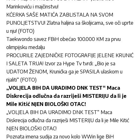
Marinkoviću i majčinstvu!
KĆERKA SAŠE MATIĆA ZABLISTALA NA SVOM
PUNOLJETSTVU! Zlatna haljina sa školjicama, sve oči uprte
u nju! (FOTO)
Taekwondo savez FBiH obećao 100.000 KM za prvu
olimpijsku medalju
PROCURILE ZAJEDNIČKE FOTOGRAFIJE JELENE KRUNIĆ
I SALETA TRUA! Izvor za Hype Tv tvrdi: „Bio je sa
UDATOM ŽENOM, Krunićka ga je SPASILA ulaskom u
rijaliti“ (FOTO)
„VOLJELA BIH DA URADIMO DNK TEST“ Maca
Diskrecija odlučna da razriješi MISTERIJU da li je
Mile Kitić NJEN BIOLOŠKI OTAC!
„VOLJELA BIH DA URADIMO DNK TEST“ Maca
Diskrecija odlučna da razriješi MISTERIJU da li je Mile Kitić
NJEN BIOLOŠKI OTAC!
Poznata imena sudija za novo kolo WWin lige BiH