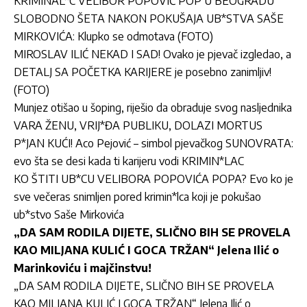
KRIMINAL*C VELIBOR POPOVIĆ POP U BEOGRADU
SLOBODNO ŠETA NAKON POKUŠAJA UB*STVA SAŠE
MIRKOVIĆA: Klupko se odmotava (FOTO)
MIROSLAV ILIĆ NEKAD I SAD! Ovako je pjevač izgledao, a
DETALJ SA POČETKA KARIJERE je posebno zanimljiv!
(FOTO)
Munjez otišao u šoping, riješio da obraduje svog nasljednika
VARA ŽENU, VRIJ*ĐA PUBLIKU, DOLAZI MORTUS
P*JAN KUĆI! Aco Pejović – simbol pjevačkog SUNOVRATA:
evo šta se desi kada ti karijeru vodi KRIMIN*LAC
KO ŠTITI UB*CU VELIBORA POPOVIĆA POPA? Evo ko je
sve večeras snimljen pored krimin*lca koji je pokušao
ub*stvo Saše Mirkovića
„DA SAM RODILA DIJETE, SLIČNO BIH SE PROVELA
KAO MILJANA KULIĆ I GOCA TRŽAN“ Jelena Ilić o
Marinkoviću i majčinstvu!
„DA SAM RODILA DIJETE, SLIČNO BIH SE PROVELA
KAO MILJANA KULIĆ I GOCA TRŽAN“ Jelena Ilić o