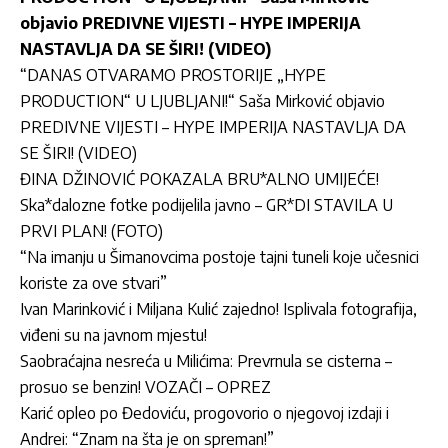
objavio PREDIVNE VIJESTI – HYPE IMPERIJA
NASTAVLJA DA SE ŠIRI! (VIDEO)
“DANAS OTVARAMO PROSTORIJE „HYPE
PRODUCTION“ U LJUBLJANI!“ Saša Mirković objavio
PREDIVNE VIJESTI – HYPE IMPERIJA NASTAVLJA DA
SE ŠIRI! (VIDEO)
ĐINA DŽINOVIĆ POKAZALA BRU*ALNO UMIJEĆE!
Ska*dalozne fotke podijelila javno – GR*DI STAVILA U
PRVI PLAN! (FOTO)
“Na imanju u Šimanovcima postoje tajni tuneli koje učesnici
koriste za ove stvari”
Ivan Marinković i Miljana Kulić zajedno! Isplivala fotografija,
viđeni su na javnom mjestu!
Saobraćajna nesreća u Milićima: Prevrnula se cisterna –
prosuo se benzin! VOZAČI – OPREZ
Karić opleo po Đedoviću, progovorio o njegovoj izdaji i
Andrei: “Znam na šta je on spreman!”