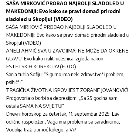
SAŠA MIRKOVIĆ PROBAO NAJBOLJI SLADOLED U
MAKEDONIJI: Evo kako se pravi domaći prirodni
sladoled u Skoplju! (VIDEO)
SAŠA MIRKOVIĆ PROBAO NAJBOLJI SLADOLED U
MAKEDONIJI: Evo kako se pravi domaći prirodni sladoled u
Skoplju! (VIDEO)
ANELI AHMIĆ SVA U ZAVOJIMA! NE MOŽE DA OKRENE
GLAVU! Evo kako rijaliti učesnica izgleda nakon
ESTETSKIH KOREKCIJA! (FOTO)
Sanja tužila Sofiju! “Sigurno ima neki zdravstve*i problem,
psihič*i”
TRAGIČNA ŽIVOTNA ISPOVIJEST ZORANE JOVANOVIĆ!
Progovorila o borbi sa depresijom: „Sa 25 godina sam
ostala SAMA NA SVIJETU!“
Dnevni horoskop za četvrtak, 11. septembar 2025: Lav
odlično raspoložen, Vaga ima problema sa saradnicima,
Vodolija traži pomoć kolege, a Vi?