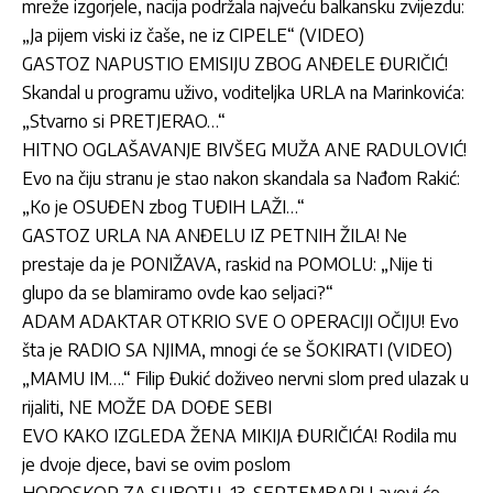
mreže izgorjele, nacija podržala najveću balkansku zvijezdu:
„Ja pijem viski iz čaše, ne iz CIPELE“ (VIDEO)
GASTOZ NAPUSTIO EMISIJU ZBOG ANĐELE ĐURIČIĆ!
Skandal u programu uživo, voditeljka URLA na Marinkovića:
„Stvarno si PRETJERAO…“
HITNO OGLAŠAVANJE BIVŠEG MUŽA ANE RADULOVIĆ!
Evo na čiju stranu je stao nakon skandala sa Nađom Rakić:
„Ko je OSUĐEN zbog TUĐIH LAŽI…“
GASTOZ URLA NA ANĐELU IZ PETNIH ŽILA! Ne
prestaje da je PONIŽAVA, raskid na POMOLU: „Nije ti
glupo da se blamiramo ovde kao seljaci?“
ADAM ADAKTAR OTKRIO SVE O OPERACIJI OČIJU! Evo
šta je RADIO SA NJIMA, mnogi će se ŠOKIRATI (VIDEO)
„MAMU IM….“ Filip Đukić doživeo nervni slom pred ulazak u
rijaliti, NE MOŽE DA DOĐE SEBI
EVO KAKO IZGLEDA ŽENA MIKIJA ĐURIČIĆA! Rodila mu
je dvoje djece, bavi se ovim poslom