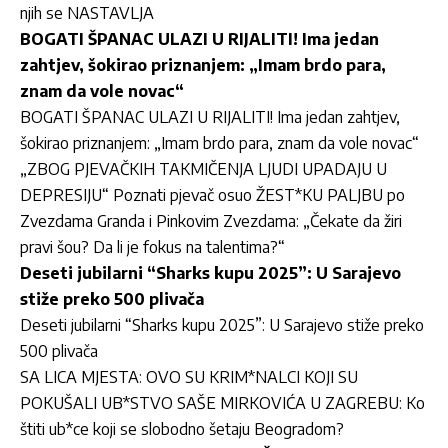
njih se NASTAVLJA
BOGATI ŠPANAC ULAZI U RIJALITI! Ima jedan
zahtjev, šokirao priznanjem: „Imam brdo para,
znam da vole novac“
BOGATI ŠPANAC ULAZI U RIJALITI! Ima jedan zahtjev,
šokirao priznanjem: „Imam brdo para, znam da vole novac“
„ZBOG PJEVAČKIH TAKMIČENJA LJUDI UPADAJU U
DEPRESIJU“ Poznati pjevač osuo ŽEST*KU PALJBU po
Zvezdama Granda i Pinkovim Zvezdama: „Čekate da žiri
pravi šou? Da li je fokus na talentima?“
Deseti jubilarni “Sharks kupu 2025”: U Sarajevo
stiže preko 500 plivača
Deseti jubilarni “Sharks kupu 2025”: U Sarajevo stiže preko
500 plivača
SA LICA MJESTA: OVO SU KRIM*NALCI KOJI SU
POKUŠALI UB*STVO SAŠE MIRKOVIĆA U ZAGREBU: Ko
štiti ub*ce koji se slobodno šetaju Beogradom?