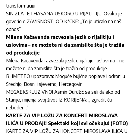
transformaciju
SIN ZLATE I HASANA USKORO U RIJALITIJU! Ovako je
govorio o ZAVISNOSTI OD K*CKE: „To je uticalo na naš
odnos“
Milena Kačavenda razvezala jezik o rijalitiju i
uslovima – ne možete ni da zamislite šta je tražila
od produkcije
Milena Kačavenda razvezala jezik o rijalitiju i uslovima – ne
možete ni da zamislite šta je tražila od produkcije
BHMETEO upozorava: Moguće bujične poplave i odroni u
Srednjoj Bosni i sjevernoj Hercegovini
MEGAEKSKLUZIVNO! Asmin Durdžić se seli daleko od
Stanije, mijenja svoj život IZ KORIJENA: „Izgradit ću
neboder…“
KARTE ZA VIP LOŽU ZA KONCERT MIROSLAVA
ILIĆA U PRODAJI! Spektakl koji svi očekuju! (FOTO)
KARTE ZA VIP LOŽU ZA KONCERT MIROSLAVA ILIĆA U