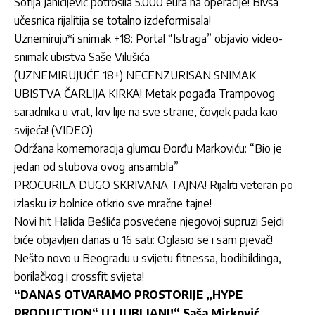
Sofija Janićijević potrošila 5.000 eura na operacije! Bivša
učesnica rijalitija se totalno izdeformisala!
Uznemiruju*i snimak +18: Portal “Istraga” objavio video-
snimak ubistva Saše Vilušića
(UZNEMIRUJUĆE 18+) NECENZURISAN SNIMAK
UBISTVA ČARLIJA KIRKA! Metak pogađa Trampovog
saradnika u vrat, krv lije na sve strane, čovjek pada kao
svijeća! (VIDEO)
Održana komemoracija glumcu Đorđu Markoviću: “Bio je
jedan od stubova ovog ansambla”
PROCURILA DUGO SKRIVANA TAJNA! Rijaliti veteran po
izlasku iz bolnice otkrio sve mračne tajne!
Novi hit Halida Bešlića posvećene njegovoj supruzi Sejdi
biće objavljen danas u 16 sati: Oglasio se i sam pjevač!
Nešto novo u Beogradu u svijetu fitnessa, bodibildinga,
borilačkog i crossfit svijeta!
“DANAS OTVARAMO PROSTORIJE „HYPE
PRODUCTION“ U LJUBLJANI!“ Saša Mirković