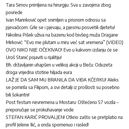
Tara Simov primljena na hirurgiju: Sva u zavojima zbog
povrede
Ivan Marinković opet snimljen u prisnom odnosu sa
pjevačicom: Grle se i pjevaju, a pjesmu posvetili djetetu!
Nikolina Pišek uživa na bazenu kod bivšeg muža Dragane
Mirković: “Evo me plutam u miru već sat vremena” (VIDEO)
OVO NIKO NIJE OČEKIVAO! Evo u kakvom izdanju će se
Uroš Stanić pojaviti u rijalitiju!
Bh. državljanin uhapšen u velikoj akciji u Beču: Oduzeta
droga vrijedna stotine hiljada eura
LAŽ JE DA SAM MU BRANILA DA VIĐA KĆERKU! Aleks
se pomirila sa Filipom, a ovi detalji iz prošlosti su posebno
bili šokantni!
Post festum nevremena u Mostaru: Oštećeno 57 vozila –
preporučuje se prokuhavanje vode
STEFAN KARIĆ PROVALJEN! Otkrio zašto se pretplatio na
profil Jelene Ilić, a onda spomenuo i raskid!