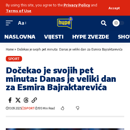
By using this site, you agree to the
Privacy Policy
and
Accept
Terms of Use
.
Aa
NASLOVNA
VIJESTI
HYPE ZVEZDE
SHO
Home
»
Dočekao je svojih pet minuta: Danas je veliki dan za Esmira Bajraktarevića
SPORT
Dočekao je svojih pet
minuta: Danas je veliki dan
za Esmira Bajraktarevića
13.09.2025
SPORT
195 Min Read