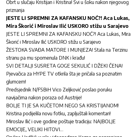
Obrt u slučaju Kristijan i Kristina! Svi u šoku nakon njegovog
priznanja
JESTE LI SPREMNI ZA KAFANSKU NOĆ?! Aca Lukas,
Mira Škorić i Miroslav Ilić USKORO stižu u Sarajevo
JESTE LI SPREMNI ZA KAFANSKU NOĆ?! Aca Lukas, Mira
Škorić i Miroslav Ilić USKORO stižu u Sarajevo
ŽESTOKA SVAĐA MATORE I MUNJEZA! Stala na Terzinu
stranu pa mu spomenula DNK i krađu!
SVI DETALJI SUSRETA GOGE SEKULIĆ I DŽEKI ČENA!
Pjevačica za HYPE TV otkrila šta je pričala sa poznatim
glumcem!
Predsjednik N/FSBiH Vico Zeljković poslao poruku
navijačima nakon poraza od Austrije!
BOLJE TI JE SA KUČETOM NEGO SA KRISTIJANOM!
Kristina podijelila novu fotku, zapljuštali komentari!
Miroslav Ilić i ove godine poštuje tradiciju: NAJBOLJE
EMOCIJE, VELIKI HITOVI…