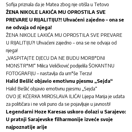
Sofija priznala da je Matea zbog nje otišla u Tetovo
ŽENA NIKOLE LAKIĆA MU OPROSTILA SVE
PREVARE U RIJALITIJU?! Uhvaćeni zajedno – ona se
ne odvaja od njega!
ŽENA NIKOLE LAKIĆA MU OPROSTILA SVE PREVARE
U RIJALITIJU?! Uhvaćeni zajedno – ona se ne odvaja od
njega!
„VASPITAJTE DJECU DA NE BUDU MORB*DNI
MONSTR*MI“ Milica Veličković podijelila ŠOKANTNU
FOTOGRAFIJU – nastavlja da urn*še Terzu!
Halid Bešlić objavio emotivnu pjesmu „Sejda“
Halid Bešlić objavio emotivnu pjesmu „Sejda“
OVO JE KĆERKA MIROSLAVA ILIĆA! Lijepa Marija je udata
za političara i ne voli puno da se pojavljuje u javnosti!
Legendarni Hoze Karesas uskoro dolazi u Sarajevo:
U pratnji Sarajevske filharmonije izveće svoje
najpoznatije arije