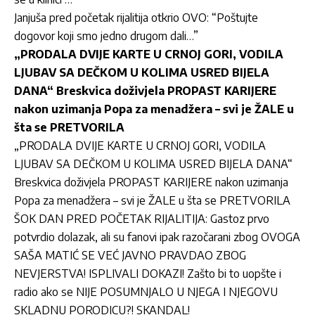
Janjuša pred početak rijalitija otkrio OVO: “Poštujte
dogovor koji smo jedno drugom dali…”
„PRODALA DVIJE KARTE U CRNOJ GORI, VODILA
LJUBAV SA DEČKOM U KOLIMA USRED BIJELA
DANA“ Breskvica doživjela PROPAST KARIJERE
nakon uzimanja Popa za menadžera – svi je ŽALE u
šta se PRETVORILA
„PRODALA DVIJE KARTE U CRNOJ GORI, VODILA
LJUBAV SA DEČKOM U KOLIMA USRED BIJELA DANA“
Breskvica doživjela PROPAST KARIJERE nakon uzimanja
Popa za menadžera – svi je ŽALE u šta se PRETVORILA
ŠOK DAN PRED POČETAK RIJALITIJA: Gastoz prvo
potvrdio dolazak, ali su fanovi ipak razočarani zbog OVOGA
SAŠA MATIĆ SE VEĆ JAVNO PRAVDAO ZBOG
NEVJERSTVA! ISPLIVALI DOKAZI! Zašto bi to uopšte i
radio ako se NIJE POSUMNJALO U NJEGA I NJEGOVU
SKLADNU PORODICU?! SKANDAL!