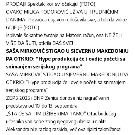
PRODAJI! Spektakl koji svi očekuju! (FOTO)
OVAKO MILICA TODOROVIĆ UŽIVA U TRUDNIČKIM
DANIMA: Pjevačica objavom oduševila sve, a tek da vidite
GDJE JE (FOTO)
Isplivale šokantne tvrdnje na Matorin račun, ona NE ŽELI
VIŠE DA ŠUTI, otkrila BAŠ SVE!
SAŠA MIRKOVIĆ STIGAO U SJEVERNU MAKEDONIJU
PA OTKRIO: “Hype produkcija će i ovdje početi sa
snimanjem serijskog programa“
SAŠA MIRKOVIĆ STIGAO U SJEVERNU MAKEDONIJU PA
OTKRIO: “Hype produkcija će i ovdje početi sa snimanjem
serijskog programa“
ZEPS 2025 i BNP Zenica donose niz nagrađivanih
predstava od 10. do 13. septembra
„ŠTA ĆE SA TIM DŽIBERIMA TAMO“ Otac budućeg
učesnika van sebe zbog njegovog ulaska u rijaliti!
Aleksandra nije razlog raskida, već ova rijaliti takmičarka!