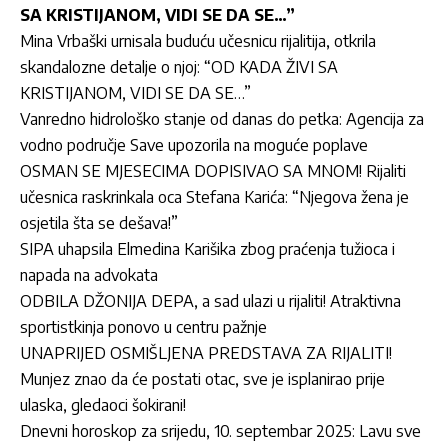
SA KRISTIJANOM, VIDI SE DA SE…”
Mina Vrbaški urnisala buduću učesnicu rijalitija, otkrila
skandalozne detalje o njoj: “OD KADA ŽIVI SA
KRISTIJANOM, VIDI SE DA SE…”
Vanredno hidrološko stanje od danas do petka: Agencija za
vodno područje Save upozorila na moguće poplave
OSMAN SE MJESECIMA DOPISIVAO SA MNOM! Rijaliti
učesnica raskrinkala oca Stefana Karića: “Njegova žena je
osjetila šta se dešava!”
SIPA uhapsila Elmedina Karišika zbog praćenja tužioca i
napada na advokata
ODBILA DŽONIJA DEPA, a sad ulazi u rijaliti! Atraktivna
sportistkinja ponovo u centru pažnje
UNAPRIJED OSMIŠLJENA PREDSTAVA ZA RIJALITI!
Munjez znao da će postati otac, sve je isplanirao prije
ulaska, gledaoci šokirani!
Dnevni horoskop za srijedu, 10. septembar 2025: Lavu sve