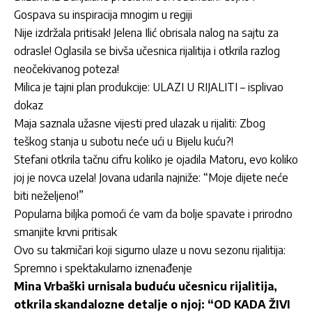
Gospava su inspiracija mnogim u regiji
Nije izdržala pritisak! Jelena Ilić obrisala nalog na sajtu za
odrasle! Oglasila se bivša učesnica rijalitija i otkrila razlog
neočekivanog poteza!
Milica je tajni plan produkcije: ULAZI U RIJALITI – isplivao
dokaz
Maja saznala užasne vijesti pred ulazak u rijaliti: Zbog
teškog stanja u subotu neće ući u Bijelu kuću?!
Stefani otkrila tačnu cifru koliko je ojadila Matoru, evo koliko
joj je novca uzela! Jovana udarila najniže: “Moje dijete neće
biti neželjeno!”
Popularna biljka pomoći će vam da bolje spavate i prirodno
smanjite krvni pritisak
Ovo su takmičari koji sigurno ulaze u novu sezonu rijalitija:
Spremno i spektakularno iznenađenje
Mina Vrbaški urnisala buduću učesnicu rijalitija,
otkrila skandalozne detalje o njoj: “OD KADA ŽIVI