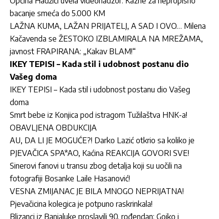
Općina Hadžići uvela videonadzor: Kazne za nepropisno
bacanje smeća do 5.000 KM
LAŽNA KUMA, LAŽAN PRIJATELJ, A SAD I OVO… Milena
Kačavenda se ŽESTOKO IZBLAMIRALA NA MREŽAMA,
javnost FRAPIRANA: „Kakav BLAM!“
IKEY TEPISI – Kada stil i udobnost postanu dio
Vašeg doma
IKEY TEPISI – Kada stil i udobnost postanu dio Vašeg
doma
Smrt bebe iz Konjica pod istragom Tužilaštva HNK-a!
OBAVLJENA OBDUKCIJA
AU, DA LI JE MOGUĆE?! Darko Lazić otkrio sa koliko je
PJEVAČICA SPA*AO, Kaćina REAKCIJA GOVORI SVE!
Sinerovi fanovi u transu zbog detalja koji su uočili na
fotografiji Bosanke Laile Hasanović!
VESNA ZMIJANAC JE BILA MNOGO NEPRIJATNA!
Pjevačicina kolegica je potpuno raskrinkala!
Blizanci iz Banjaluke proslavili 90. rođendan: Gojko i