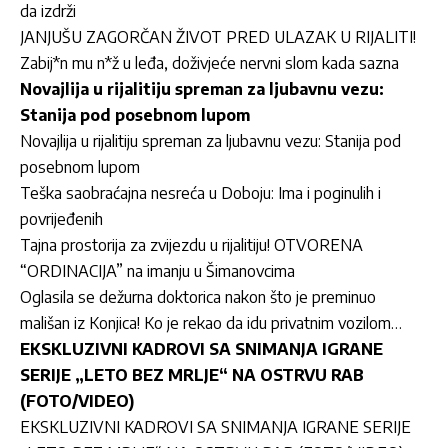
da izdrži
JANJUŠU ZAGORČAN ŽIVOT PRED ULAZAK U RIJALITI!
Zabij*n mu n*ž u leđa, doživjeće nervni slom kada sazna
Novajlija u rijalitiju spreman za ljubavnu vezu:
Stanija pod posebnom lupom
Novajlija u rijalitiju spreman za ljubavnu vezu: Stanija pod
posebnom lupom
Teška saobraćajna nesreća u Doboju: Ima i poginulih i
povrijeđenih
Tajna prostorija za zvijezdu u rijalitiju! OTVORENA
“ORDINACIJA” na imanju u Šimanovcima
Oglasila se dežurna doktorica nakon što je preminuo
mališan iz Konjica! Ko je rekao da idu privatnim vozilom…
EKSKLUZIVNI KADROVI SA SNIMANJA IGRANE
SERIJE „LETO BEZ MRLJE“ NA OSTRVU RAB
(FOTO/VIDEO)
EKSKLUZIVNI KADROVI SA SNIMANJA IGRANE SERIJE