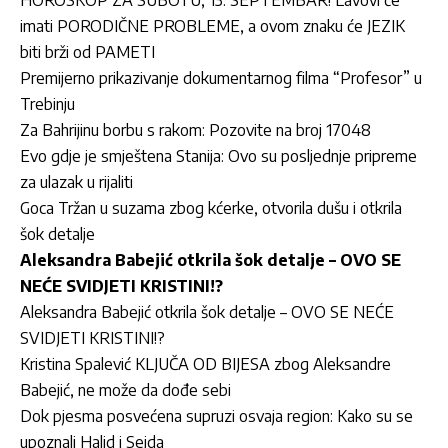
HOROSKOP ZA SUBOTU, 13. SEPTEMBAR! Lavovi će
imati PORODIČNE PROBLEME, a ovom znaku će JEZIK
biti brži od PAMETI
Premijerno prikazivanje dokumentarnog filma “Profesor” u
Trebinju
Za Bahrijinu borbu s rakom: Pozovite na broj 17048
Evo gdje je smještena Stanija: Ovo su posljednje pripreme
za ulazak u rijaliti
Goca Tržan u suzama zbog kćerke, otvorila dušu i otkrila
šok detalje
Aleksandra Babejić otkrila šok detalje – OVO SE
NEĆE SVIDJETI KRISTINI!?
Aleksandra Babejić otkrila šok detalje – OVO SE NEĆE
SVIDJETI KRISTINI!?
Kristina Spalević KLJUČA OD BIJESA zbog Aleksandre
Babejić, ne može da dođe sebi
Dok pjesma posvećena supruzi osvaja region: Kako su se
upoznali Halid i Sejda