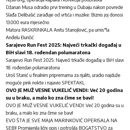
Džanan Musa odradio prvi trening u Dubaiju nakon povrede
Slađa Delibašić zarađuje od vrtića i muzike: Biznis joj donosi
13.000 eura mjesečno
Matora RASKRINKALA Anitu Stanojlović, pa urnis*la
Anđelu Đuričić
Sarajevo Run Fest 2025: Najveći trkački događaj u
BiH slavi 18. rođendan polumaratona
Sarajevo Run Fest 2025: Najveći trkački događaj u BiH slavi
18. rođendan polumaratona
Uroš Stanić u finalnim pripremama za rijaliti, uradio najduže
moguće pink nokte i najavio SPEKTAKL
OVO JE MUŽ VESNE VUKELIĆ VENDI: Već 20 godina
su u braku, a malo ko zna čime se bavi!
OVO JE MUŽ VESNE VUKELIĆ VENDI: Već 20 godina su u
braku, a malo ko zna čime se bavi!
EVO ŠTA JE SVE MAJA MARINKOVIĆ OPERISALA NA
SEBI! Promijenila lični opis i potrošila BOGATSTVO za