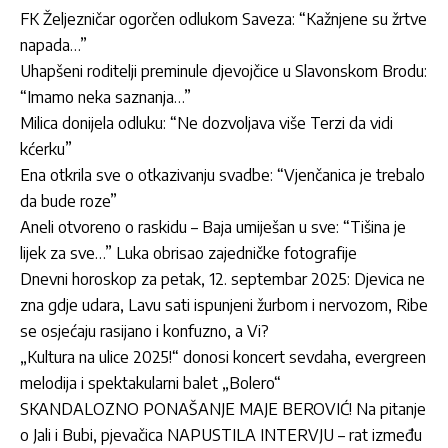
FK Željezničar ogorčen odlukom Saveza: “Kažnjene su žrtve
napada…”
Uhapšeni roditelji preminule djevojčice u Slavonskom Brodu:
“Imamo neka saznanja…”
Milica donijela odluku: “Ne dozvoljava više Terzi da vidi
kćerku”
Ena otkrila sve o otkazivanju svadbe: “Vjenčanica je trebalo
da bude roze”
Aneli otvoreno o raskidu – Baja umiješan u sve: “Tišina je
lijek za sve…” Luka obrisao zajedničke fotografije
Dnevni horoskop za petak, 12. septembar 2025: Djevica ne
zna gdje udara, Lavu sati ispunjeni žurbom i nervozom, Ribe
se osjećaju rasijano i konfuzno, a Vi?
„Kultura na ulice 2025!“ donosi koncert sevdaha, evergreen
melodija i spektakularni balet „Bolero“
SKANDALOZNO PONAŠANJE MAJE BEROVIĆ! Na pitanje
o Jali i Bubi, pjevačica NAPUSTILA INTERVJU – rat između