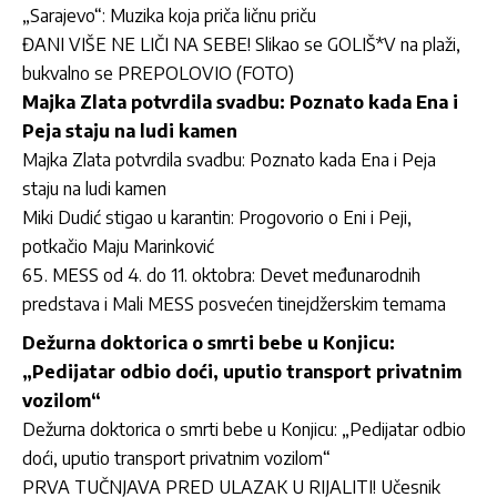
„Sarajevo“: Muzika koja priča ličnu priču
ĐANI VIŠE NE LIČI NA SEBE! Slikao se GOLIŠ*V na plaži,
bukvalno se PREPOLOVIO (FOTO)
Majka Zlata potvrdila svadbu: Poznato kada Ena i
Peja staju na ludi kamen
Majka Zlata potvrdila svadbu: Poznato kada Ena i Peja
staju na ludi kamen
Miki Dudić stigao u karantin: Progovorio o Eni i Peji,
potkačio Maju Marinković
MESS od 4. do 11. oktobra: Devet međunarodnih
predstava i Mali MESS posvećen tinejdžerskim temama
Dežurna doktorica o smrti bebe u Konjicu:
„Pedijatar odbio doći, uputio transport privatnim
vozilom“
Dežurna doktorica o smrti bebe u Konjicu: „Pedijatar odbio
doći, uputio transport privatnim vozilom“
PRVA TUČNJAVA PRED ULAZAK U RIJALITI! Učesnik