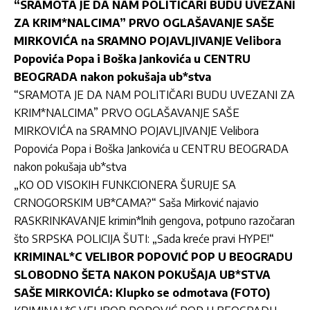
“SRAMOTA JE DA NAM POLITIČARI BUDU UVEZANI
ZA KRIM*NALCIMA” PRVO OGLAŠAVANJE SAŠE
MIRKOVIĆA na SRAMNO POJAVLJIVANJE Velibora
Popovića Popa i Boška Jankovića u CENTRU
BEOGRADA nakon pokušaja ub*stva
“SRAMOTA JE DA NAM POLITIČARI BUDU UVEZANI ZA
KRIM*NALCIMA” PRVO OGLAŠAVANJE SAŠE
MIRKOVIĆA na SRAMNO POJAVLJ
IVANJE Velibora
Popovića Popa i Boška Jankovića u CENTRU BEOGRADA
nakon pokušaja ub*stva
„KO OD VISOKIH FUNKCIONERA ŠURUJE SA
CRNOGORSKIM UB*CAMA?“ Saša Mirković najavio
RASKRINKAVANJE krimin*lnih gengova, potpuno razočaran
što SRPSKA POLICIJA ŠUTI: „Sada kreće pravi HYPE!“
KRIMINAL*C VELIBOR POPOVIĆ POP U BEOGRADU
SLOBODNO ŠETA NAKON POKUŠAJA UB*STVA
SAŠE MIRKOVIĆA: Klupko se odmotava (FOTO)