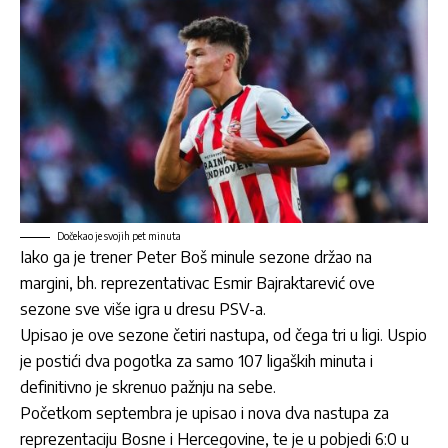
Dočekao je svojih pet minuta
Iako ga je trener Peter Boš minule sezone držao na
margini, bh. reprezentativac Esmir Bajraktarević ove
sezone sve više igra u dresu PSV-a.
Upisao je ove sezone četiri nastupa, od čega tri u ligi. Uspio
je postići dva pogotka za samo 107 ligaških minuta i
definitivno je skrenuo pažnju na sebe.
Početkom septembra je upisao i nova dva nastupa za
reprezentaciju Bosne i Hercegovine, te je u pobjedi 6:0 u