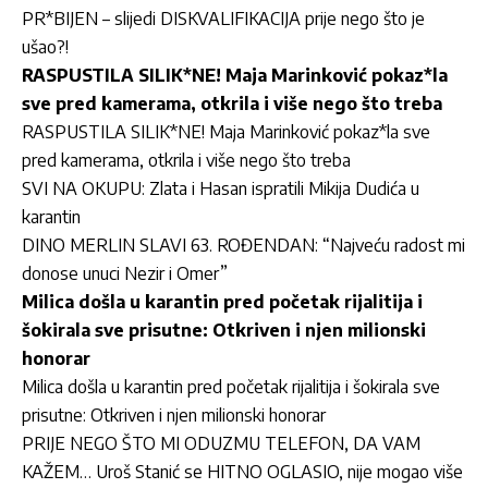
PR*BIJEN – slijedi DISKVALIFIKACIJA prije nego što je
ušao?!
RASPUSTILA SILIK*NE! Maja Marinković pokaz*la
sve pred kamerama, otkrila i više nego što treba
RASPUSTILA SILIK*NE! Maja Marinković pokaz*la sve
pred kamerama, otkrila i više nego što treba
SVI NA OKUPU: Zlata i Hasan ispratili Mikija Dudića u
karantin
DINO MERLIN SLAVI 63. ROĐENDAN: “Najveću radost mi
donose unuci Nezir i Omer”
Milica došla u karantin pred početak rijalitija i
šokirala sve prisutne: Otkriven i njen milionski
honorar
Milica došla u karantin pred početak rijalitija i šokirala sve
prisutne: Otkriven i njen milionski honorar
PRIJE NEGO ŠTO MI ODUZMU TELEFON, DA VAM
KAŽEM… Uroš Stanić se HITNO OGLASIO, nije mogao više