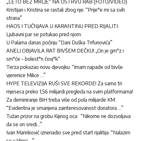
„LETO BEZ MRLJE“ NA OSTRVU RAB (FOTO/VIDEO)
Kristijan i Kristina se rastali zbog nje: “Prije*e mi sa svih
strana”
HAOS I TUČNJAVA U KARANTINU PRED RIJALITI:
Ljubavni par se potukao pred njom
U Palama danas počinju “Dani Duška Trifunovića”
ANELI OBJAVILA RAT BIVŠEM DEČKU! „On je gm*z i
sm*će – bolest*n čovj*k“
Terza pokazao novu djevojku: “Imam napade od bivše
vjerenice Milice …”
HYPE TELEVIZIJA RUŠI SVE REKORDE! Za samo tri
mjeseca preko 1,56 milijardi pregleda na svim platformama!
Za deminiranje BiH treba više od pola milijarde KM:
“Evidentna je smanjena zainteresovanost donatora …”
Tužan prizor na grobu Kijinog oca: “Nikome ne dozvoljava
da se on sredi…”
Ivan Marinković iznenadio sve pred start rijalitija: “Nalazim
se u klinici …”