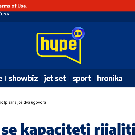
erms of Use
.
ŽENA
e
showbiz
jet set
sport
hronika
s potpisana još dva ugovora
e kapaciteti rijalit