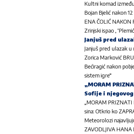
Kultni komad između l
Bojan Bjelić nakon 12
ENA ČOLIĆ NAKON RIJ
Zrinjski ispao , ‘Plemi
Janjuš pred ulaza
Janjuš pred ulazak u r
Zorica Marković BRUT
Bećiragić nakon pobje
sistem igre“
„MORAM PRIZNATI
Sofije i njegovo
„MORAM PRIZNATI 
sina: Otkrio ko ZAP
Meteorolozi najavlju
ZAVODLJIVA HANA IK