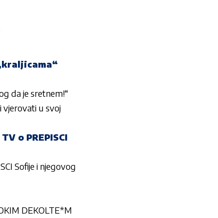
”
 „kraljicama“
g da je sretnem!“
 vjerovati u svoj
TV o PREPISCI
CI Sofije i njegovog
DUBOKIM DEKOLTE*M