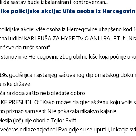
eli da sastav bude izbalansiran i kontroverzan…
like policijske akcije: Više osoba iz Hercegov
 policijske akcije: Više osoba iz Hercegovine uhapšeno kod 
utna ludila! KARLEUŠA ZA HYPE TV O ANI I RALETU: „Nisu
eć sve da riješe sami!“
stanovnike Hercegovine zbog obilne kiše koja počinje oko 
 836. godišnjica najstarijeg sačuvanog diplomatskog dok
anske države
uća razloga zašto ne izgledate dobro
E PRESUDILO: “Kako možeš da gledaš ženu koju voliš 
priznao sam sebi: Nije pokazala nikakvo kajanje!
ija (još) nije oborila Tejlor Svift
ć večeras odlaze zajedno! Evo gdje su se uputili, lokacija s