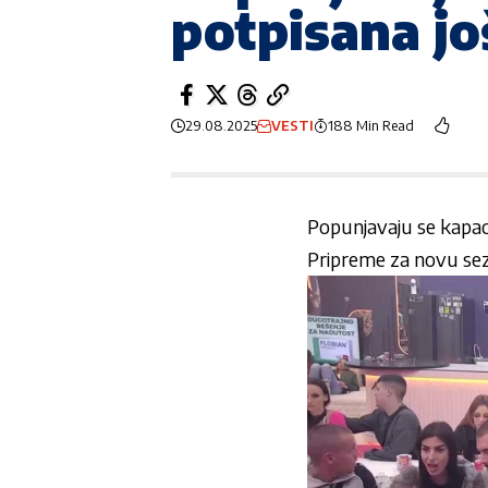
potpisana jo
29.08.2025
VESTI
188 Min Read
Popunjavaju se kapacite
Pripreme za novu sezo