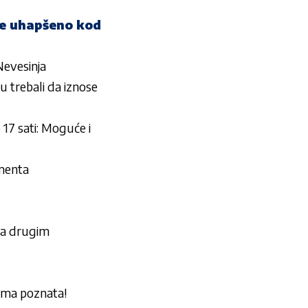
ine uhapšeno kod
Nevesinja
 trebali da iznose
17 sati: Moguće i
umenta
sa drugim
vima poznata!