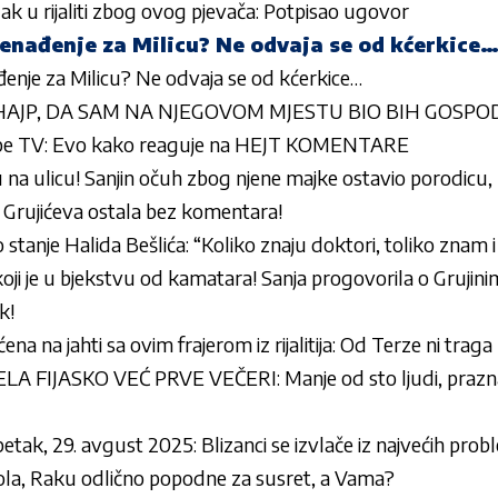
zak u rijaliti zbog ovog pjevača: Potpisao ugovor
enađenje za Milicu? Ne odvaja se od kćerkice
enje za Milicu? Ne odvaja se od kćerkice…
 HAJP, DA SAM NA NJEGOVOM MJESTU BIO BIH GOSPOD
ype TV: Evo kako reaguje na HEJT KOMENTARE
cu na ulicu! Sanjin očuh zbog njene majke ostavio porodicu,
! Grujićeva ostala bez komentara!
tanje Halida Bešlića: “Koliko znaju doktori, toliko znam i 
koji je u bjekstvu od kamatara! Sanja progovorila o Gruj
k!
na na jahti sa ovim frajerom iz rijalitija: Od Terze ni traga 
A FIJASKO VEĆ PRVE VEČERI: Manje od sto ljudi, prazna 
tak, 29. avgust 2025: Blizanci se izvlače iz najvećih pro
la, Raku odlično popodne za susret, a Vama?