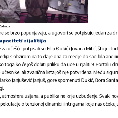
/Zadruga
re se brzo popunjavaju, a ugovori se potpisuju jedan za d
paciteti rijalitija
 učešće potpisali su Filip Đukić i Jovana Mitić, što je d
edija s obzirom na to da je ona za medije do sad bila anon
o toga ko će još dobiti priliku da uđe u rijaliti 9. Portali i
 učesnike, ali zvanična lista još nije potvrđena. Među sigu
Marko Janjušević Janjuš, gore spomenuti Đukić, Bora Santa
i.
 atmosfera usijana, a publika ne krije uzbuđenje. Svaki n
ekulacije o tenzionoj dinamici i intrigama koje nas očekuj