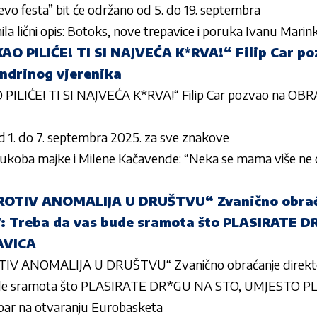
vo festa” bit će održano od 5. do 19. septembra
nila lični opis: Botoks, nove trepavice i poruka Ivanu Marin
O PILIĆE! TI SI NAJVEĆA K*RVA!“ Filip Car po
drinog vjerenika
ILIĆE! TI SI NAJVEĆA K*RVA!“ Filip Car pozvao na OB
 1. do 7. septembra 2025. za sve znakove
ukoba majke i Milene Kačavende: “Neka se mama više ne og
ROTIV ANOMALIJA U DRUŠTVU“ Zvanično obraća
V: Treba da vas bude sramota što PLASIRATE 
AVICA
IV ANOMALIJA U DRUŠTVU“ Zvanično obraćanje direktor
ude sramota što PLASIRATE DR*GU NA STO, UMJESTO P
Kipar na otvaranju Eurobasketa