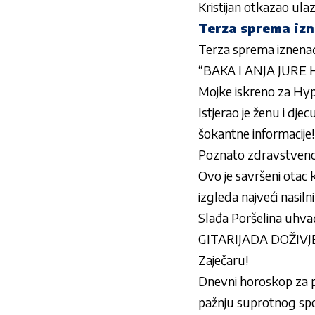
Kristijan otkazao ula
Terza sprema izn
Terza sprema iznenađ
“BAKA I ANJA JURE
Mojke iskreno za H
Istjerao je ženu i dje
šokantne informacije
Poznato zdravstveno s
Ovo je savršeni otac 
izgleda najveći nasilni
Slađa Poršelina uhvaće
GITARIJADA DOŽIVJEL
Zaječaru!
Dnevni horoskop za pe
pažnju suprotnog spo