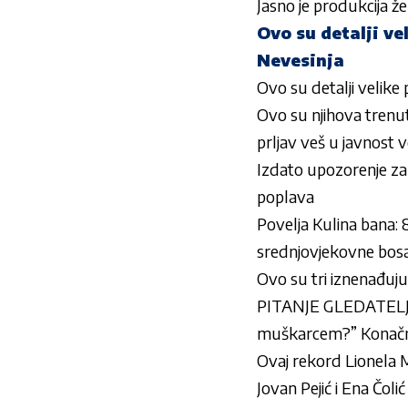
Jasno je produkcija ž
Ovo su detalji ve
Nevesinja
Ovo su detalji velike
Ovo su njihova tren
prljav veš u javnost v
Izdato upozorenje za 
poplava
Povelja Kulina bana:
srednjovjekovne bos
Ovo su tri iznenađuj
PITANJE GLEDATELJK
muškarcem?” Konačno 
Ovaj rekord Lionela Mes
Jovan Pejić i Ena Čoli