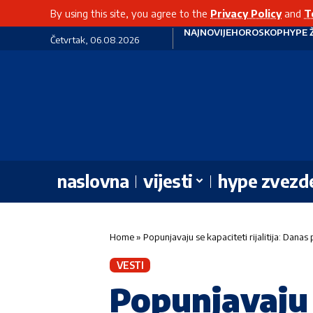
By using this site, you agree to the
Privacy Policy
and
T
NAJNOVIJE
HOROSKOP
HYPE 
Četvrtak, 06.08.2026
naslovna
vijesti
hype zvezd
Home
»
Popunjavaju se kapaciteti rijalitija: Dana
VESTI
Popunjavaju s