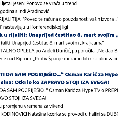
jeta i jeseni: Ponovo se vraća u trend
 godina s Indi Aradinović
ALITIJA: “Povedite računa o pouzdanosti vaših izvora…
ći’ nastavljaju u Konferencijskoj ligi
k u rijaliti: Unaprijed čestitao 8. mart svojim
ijaliti: Unaprijed čestitao 8. mart svojim „kraljicama“
ALNO OPLELA po Anđeli Đuričić, pa poručila: „Ne dao Bo
de nad Kiprom: „Protiv Španije moramo biti disciplinovani i
 DA SAM POGRIJEŠIO…“ Osman Karić za Hype 
g sina: Otkrio ko ZAPRAVO STOJI IZA SVEGA!
DA SAM POGRIJEŠIO…“ Os
man Karić za Hype TV o PREPIS
RAVO STOJI IZA SVEGA!
ju promjenu vremena za vikend
ODINOVIĆ! Natašina kćerka se provodi u haljini sa 