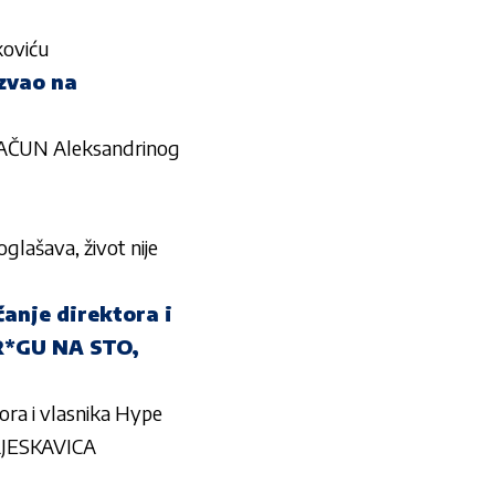
koviću
zvao na
RAČUN Aleksandrinog
lašava, život nije
nje direktora i
DR*GU NA STO,
a i vlasnika Hype
LJESKAVICA