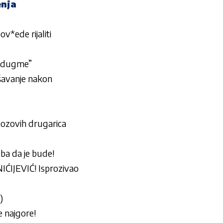
enja
v*ede rijaliti
o dugme”
šavanje nakon
stozovih drugarica
eba da je bude!
IJEVIĆ! Isprozivao
)
e najgore!