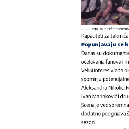
Foto: Youtube/Printscreen
Kapaciteti za takmiča
Popunjavaju se ka
Danas su dokumente za
očekivanja fanova i m
Veliki interes vlada ok
spominju potencijalne
Aleksandra Nikolić, 
Ivan Marinković i drug
Scena je već spremna,
dodatno podgrijava šp
sezoni.