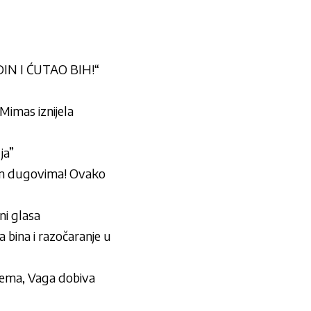
…
IN I ĆUTAO BIH!“
 Mimas iznijela
ja”
inim dugovima! Ovako
ni glasa
bina i razočaranje u
blema, Vaga dobiva