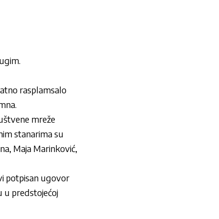
rugim.
odatno rasplamsalo
imna.
 društvene mreže
rnim stanarima su
na, Maja Marinković,
ovi potpisan ugovor
u u predstojećoj