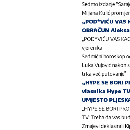
Sedmo izdanje “Saraje
Miljana Kulić promije
„POD*VIĆU VAS KA
OBRAČUN Aleksan
„POD*VIĆU VAS KAO P
vjerenika
Sedmični horoskop od
Luka Vujović nakon s
trka već putovanje”
„HYPE SE BORI P
vlasnika Hype T
UMJESTO PLJESK
„HYPE SE BORI PROT
TV: Treba da vas b
Zmajevi deklasirali 