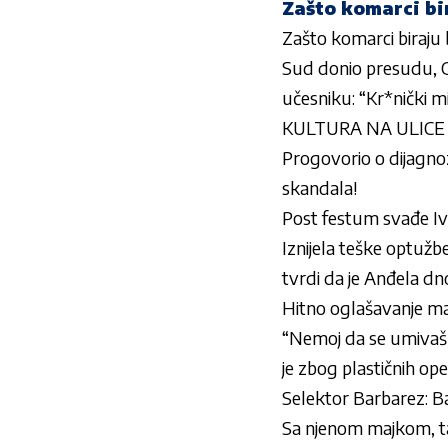
Zašto komarci bi
Zašto komarci biraju 
Sud donio presudu, Ga
učesniku: “Kr*nički m
KULTURA NA ULICE 202
Progovorio o dijagn
skandala!
Post festum svađe Iv
Iznijela teške optužbe
tvrdi da je Anđela dn
Hitno oglašavanje maj
“Nemoj da se umiva
je zbog plastičnih oper
Selektor Barbarez: B
Sa njenom majkom, tak