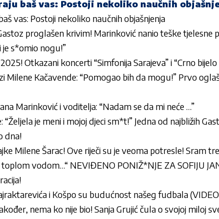
raju baš vas: Postoji nekoliko naučnih objašnj
baš vas: Postoji nekoliko naučnih objašnjenja
stoz proglašen krivim! Marinković nanio teške tjelesne po
i je s*omio nogu!”
5! Otkazani koncerti “Simfonija Sarajeva” i “Crno bijel
ozi Milene Kačavende: “Pomogao bih da mogu!” Prvo ogla
ana Marinković i voditelja: “Nadam se da mi neće …”
: “Željela je meni i mojoj djeci sm*t!” Jedna od najbližih Ga
o dna!
ke Milene Šarac! Ove riječi su je veoma potresle! Sram tr
š toplom vodom…“ NEVIĐENO PONIŽ*NJE ZA SOFIJU JANIĆ
acija!
ajraktarevića i Košpo su budućnost našeg fudbala (VIDEO
ođer, nema ko nije bio! Sanja Grujić čula o svojoj miloj sv