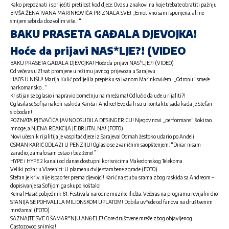
Kako prepoznati i spriječiti pretilost kod djece: Ovo su znakovi na koje trebate obratiti pažnju
BIVŠA ŽENA IVANA MARINKOVIĆA PRIZNALA SVE! „Emotivno sam ispunjena, ali ne
smijem sebi da dozvolim više…“
BAKU PRASETA GAĐALA DJEVOJKA!
Hoće da prijavi NAS*LJE?! (VIDEO
BAKU PRASETA GAĐALA DJEVOJKA! Hoće da prijavi NAS*LJE?! (VIDEO)
Od večeras u 21 sat promjene u režimu javnog prijevoza u Sarajevu
HAOS U NIŠU! Marija Kulić podijelila prepisku sa Ivanom Marinkovićem! „Odronu i smeće
narkomansko…“
Kristijan se oglasio i napravio pometnju na mrežama! Odlučio da uđe u rijaliti?!
Oglasila se Sofija nakon raskida Karića i Andree! Evo da li su u kontaktu sada kada je Stefan
slobodan!
POZNATA PJEVAČICA JAVNO OSUDILA DESINGERICU! Njegov novi „performans“ šokirao
mnoge, a NJENA REAKCIJA JE BRUTALNA! (FOTO)
Novi učesnik rijalitija je vaspitač djece iz Sarajeva! Odmah žestoko udario po Anđeli
OSMAN KARIĆ ODLAZI U PENZIJU! Oglasio se zvaničnim saopštenjem: “Dinar nisam
zaradio, zamalo sam ostao i bez žene!”
HYPE i HYPE 2 kanali od danas dostupni korisnicima Makedonskog Telekoma
Veliki požar u Vlasenici: U plamenu dvije stambene zgrade (FOTO)
Stefan je kriv, nije ispao fer prema djevojci! Karić na stubu srama zbog raskida sa Andreom –
dopisivanje sa Sofijom ga skupo koštalo!
Kemal Hasić pobjednik 61. Festivala narodne muzike Ilidža: Večeras na programu revijalni dio
STANIJA SE POHVALILA MILIONSKOM UPLATOM! Dobila uv*ede od fanova na društvenim
mrežama! (FOTO)
SAZNAJTE SVE O ŠAMAR*NJU ANĐELE! Gore društvene mreže zbog objavljenog
Gastozovog snimka!