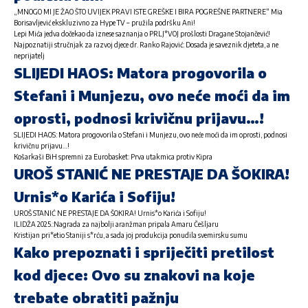
„MNOGO MI JE ŽAO ŠTO UVIJEK PRAVI ISTE GREŠKE I BIRA POGREŠNE PARTNERE“ Mia
Borisavljević ekskluzivno za Hype TV – pružila podršku Ani!
Lepi Mića jedva dočekao da iznese saznanja o PRLJ*VOJ prošlosti Dragane Stojančević!
Najpoznatiji stručnjak za razvoj djece dr. Ranko Rajović: Dosada je saveznik djeteta, a ne
neprijatelj
SLIJEDI HAOS: Matora progovorila o
Stefani i Munjezu, ovo neće moći da im
oprosti, podnosi krivičnu prijavu…!
SLIJEDI HAOS: Matora progovorila o Stefani i Munjezu, ovo neće moći da im oprosti, podnosi
krivičnu prijavu…!
Košarkaši BiH spremni za Eurobasket: Prva utakmica protiv Kipra
UROŠ STANIĆ NE PRESTAJE DA ŠOKIRA!
Urnis*o Karića i Sofiju!
UROŠ STANIĆ NE PRESTAJE DA ŠOKIRA! Urnis*o Karića i Sofiju!
ILIDŽA 2025.:Nagrada za najbolji aranžman pripala Amaru Češljaru
Kristijan pri*etio Staniji s*rću, a sada joj produkcija ponudila svemirsku sumu
Kako prepoznati i spriječiti pretilost
kod djece: Ovo su znakovi na koje
trebate obratiti pažnju