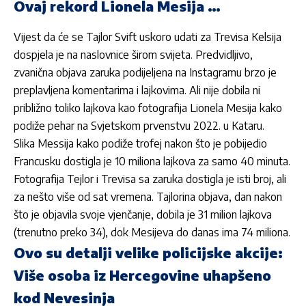
Ovaj rekord Lionela Mesija …
Vijest da će se Tajlor Svift uskoro udati za Trevisa Kelsija
dospjela je na naslovnice širom svijeta. Predvidljivo,
zvanična objava zaruka podijeljena na Instagramu brzo je
preplavljena komentarima i lajkovima. Ali nije dobila ni
približno toliko lajkova kao fotografija Lionela Mesija kako
podiže pehar na Svjetskom prvenstvu 2022. u Kataru.
Slika Messija kako podiže trofej nakon što je pobijedio
Francusku dostigla je 10 miliona lajkova za samo 40 minuta.
Fotografija Tejlor i Trevisa sa zaruka dostigla je isti broj, ali
za nešto više od sat vremena. Tajlorina objava, dan nakon
što je objavila svoje vjenčanje, dobila je 31 milion lajkova
(trenutno preko 34), dok Mesijeva do danas ima 74 miliona.
Ovo su detalji velike policijske akcije:
Više osoba iz Hercegovine uhapšeno
kod Nevesinja