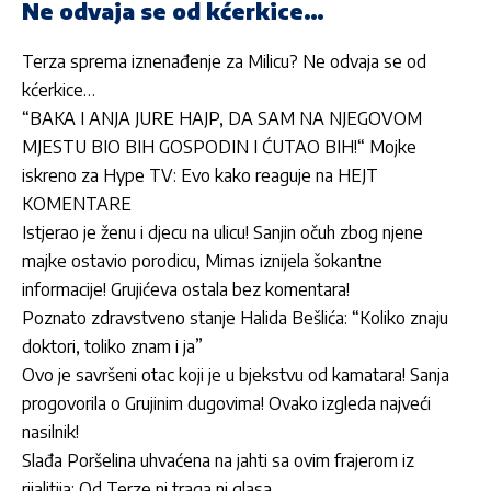
Ne odvaja se od kćerkice…
Terza sprema iznenađenje za Milicu? Ne odvaja se od
kćerkice…
“BAKA I ANJA JURE HAJP, DA SAM NA NJEGOVOM
MJESTU BIO BIH GOSPODIN I ĆUTAO BIH!“ Mojke
iskreno za Hype TV: Evo kako reaguje na HEJT
KOMENTARE
Istjerao je ženu i djecu na ulicu! Sanjin očuh zbog njene
majke ostavio porodicu, Mimas iznijela šokantne
informacije! Grujićeva ostala bez komentara!
Poznato zdravstveno stanje Halida Bešlića: “Koliko znaju
doktori, toliko znam i ja”
Ovo je savršeni otac koji je u bjekstvu od kamatara! Sanja
progovorila o Grujinim dugovima! Ovako izgleda najveći
nasilnik!
Slađa Poršelina uhvaćena na jahti sa ovim frajerom iz
rijalitija: Od Terze ni traga ni glasa