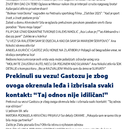
ŽIVOT BIH DAO ZA TEBE! Oglasio se Mensur nakon što je Interpol izručio njegovog brata!
Ajdarpašić otkrio privatne stvari!
“Bulevar Ivice Osima“ nagrađen na Festivalu sportskog filma „Zlatibor 2025“: “Kad je sport
život, a život postane priča”
Žalost u domu Ahmićevih! Sita se oglasila pretužnom porukom povodom smrti člana
porodice: “Rano moja lijepa!”
FILIP CAR IZNIO ŠOKANTNE TVRDNJE O ALEKS NIKOLIĆ „Aca Lukas je j**ao Aleksandru i
dao joj pare!“ Zakleo se u kćerku!
“U VEZI SA RALETOM SAM SE OSJEĆALA KAO DA SAM SA MARIJOM ŠERIFOVIĆ!” Ana
Nikolić iskreno otkrila!
ANĐELA ĐURIČIĆ I GASTOZ JAŠU KONJE NA ZLATIBORU! Pobjegli od beogradske vreve, ne
skidaju osmjehe sa lica!
Redovno konzumiranje ovih vrsta voća može poboljšati zdravlje vašeg srca
“MOLIM TE ZAUSTAVI AUTO, NEĆU DA POGINEM KAO SILVANA!“ Ana Nikolić otkrila ŠOK
DETALJE o kompozitoru „Bio je RAZVALJEN! Mislila sam da ćemo se SURVATI!“
Prekinuli su vezu! Gastozu je zbog
ovoga okrenula leđa i izbrisala svaki
kontakt: “Taj odnos nije idiličan!”
Prekinuli su vezu! Gastozu je zbog ovoga okrenula leđa i izbrisala svaki kontakt: “Taj odnos
nije idiličan!”
U jednom bh. selu
MATORA PODNIJELA KRIVIČNU PRIJAVU! Svi detalji DRAME: „Pokajala sam se samo što je
bila moja partnerka!“
Zašto je Zlata pozvala Enu? Otkrila istinu o njihovom odnosu