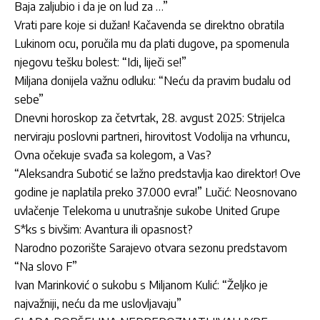
Baja zaljubio i da je on lud za …”
Vrati pare koje si dužan! Kačavenda se direktno obratila
Lukinom ocu, poručila mu da plati dugove, pa spomenula
njegovu tešku bolest: “Idi, liječi se!”
Miljana donijela važnu odluku: “Neću da pravim budalu od
sebe”
Dnevni horoskop za četvrtak, 28. avgust 2025: Strijelca
nerviraju poslovni partneri, hirovitost Vodolija na vrhuncu,
Ovna očekuje svađa sa kolegom, a Vas?
“Aleksandra Subotić se lažno predstavlja kao direktor! Ove
godine je naplatila preko 37.000 evra!” Lučić: Neosnovano
uvlačenje Telekoma u unutrašnje sukobe United Grupe
S*ks s bivšim: Avantura ili opasnost?
Narodno pozorište Sarajevo otvara sezonu predstavom
“Na slovo F”
Ivan Marinković o sukobu s Miljanom Kulić: “Željko je
najvažniji, neću da me uslovljavaju”