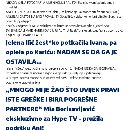
NIKAD VIĐENA FOTOGRAFIJA ANE NIKOLIĆ I RALETA! Evo u kakvom izdanju smo ih
uhvatili!
ANELI URNIS*LA LUKU! Novi s*čni detalji sa ljetovanja, javnost će biti frapirana! (FOTO)
ANĐELA I GASTOZ NA IVICI PROVALIJE?! Objavili šok video, komentari pljušte: „Na silu se
pravi da joj je lijepo“
Ena Čolić odgovorila Milici Veličković na brutalne prozivke: Ovo niko nije očekivao!
SVI SKANDALI MAJE MARINKOVIĆ U RIJALITIJU: Razb*jala je staklo, ud*rala glavom o zid,
a NJEMU JE UNAK*ZILA LICE!
Jelena Ilić žest*ko potkačila Ivana, pa
oplela po Kariću: NADAM SE DA GA JE
OSTAVILA…
Jelena Ilić žest*ko potkačila Ivana, pa oplela po Kariću: NADAM SE DA GA JE OSTAVILA…
Jednostavan način za ubrzano sagorijevanje kalorija – ključ je u jednom čaju
U Sarajevu održan Modest Fashion Festival 2025: Proslava moderne i snažne
bosanskohercegovačke žene
„MNOGO MI JE ŽAO ŠTO UVIJEK PRAVI
ISTE GREŠKE I BIRA POGREŠNE
PARTNERE“ Mia Borisavljević
ekskluzivno za Hype TV – pružila
podršku Ani!