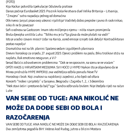
(FOTO)
Kija Kockar potvrdila špekulacije: Oduševila pratioce
Danas počinje Eurobasket 2025: Praznik košarke otvara duel Velika Britanija – Litvanija,
“Zmajevi” sutra napadaju jednog od domaćina
Otkriveno: Janjuš pisao ovoj učesnici rijaliitija! Vodiitelj dobio prepiske i javno ih raskrinkao,
niko ih ne bi povezao!
Sofi o odnosu sa Gastozom: Imam isto mišljenje o njemu – ništa nisam promijenila
Bivša djevojka uništila Luku: “Toliko mu je šu*lja glava da može plutati na vodi!”
Isto je uradio i Jovani misici! Udar na Karića, usred emisije iznijeti šok detalji! Kontradiktoran
postao napolju!
Dramatična noć na bh. planini: Spašeno sedam izgubljenih planinara
Dnevni horoskop za srijedu, 27. avgust 2025: Djevici problemi na poslu, Biku troškovi stižu na
naplatu, Rak emotivno nesiguran, a Vi?
Senad Bašić o zdravstvenim problemima: “Dok se ne oporavim, na scenu se ne vraćam”
OPŠTI HAOS U HRVATSKIM MEDIJIMA: SVI HOĆE U HYPE! Nakon što je objavljeno da se
Minea pridružila HYPE IMPERIJI, ova voditeljica odbila ponudu Nove TV
Horoskop i brak: Koji znakovi su najskloniji zajednici, a ko bježi od oltara
Koncerti “Indexi i prijatelji” u Sarajevu, Beogradu i Zagrebu 1., 2,. i 3 decembra
“Nek stavi šešir i prestane da balj*zga” Sandra odbrusila bivšem: Nije štedjela riječi na račun
Luke
VAN SEBE OD TUGE: ANA NIKOLIĆ NE
MOŽE DA DOĐE SEBI OD BOLA I
RAZOČARENJA
VAN SEBE OD TUGE: ANA NIKOLIĆ NE MOŽE DA DOĐE SEBI OD BOLA I RAZOČARENJA
Dva zemljotresa pogodila BiH: Večeras kod Rudog, jutros u blizini Mostara