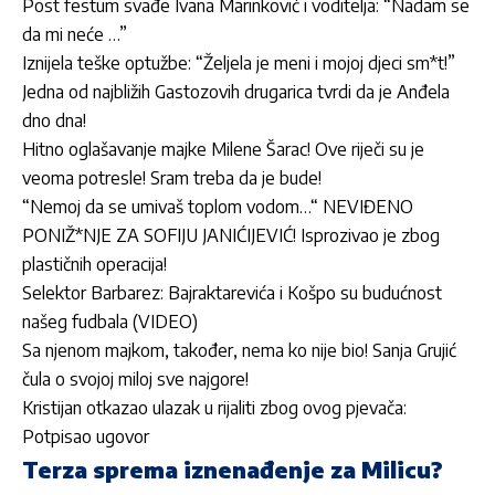
Post festum svađe Ivana Marinković i voditelja: “Nadam se
da mi neće …”
Iznijela teške optužbe: “Željela je meni i mojoj djeci sm*t!”
Jedna od najbližih Gastozovih drugarica tvrdi da je Anđela
dno dna!
Hitno oglašavanje majke Milene Šarac! Ove riječi su je
veoma potresle! Sram treba da je bude!
“Nemoj da se umivaš toplom vodom…“ NEVIĐENO
PONIŽ*NJE ZA SOFIJU JANIĆIJEVIĆ! Isprozivao je zbog
plastičnih operacija!
Selektor Barbarez: Bajraktarevića i Košpo su budućnost
našeg fudbala (VIDEO)
Sa njenom majkom, također, nema ko nije bio! Sanja Grujić
čula o svojoj miloj sve najgore!
Kristijan otkazao ulazak u rijaliti zbog ovog pjevača:
Potpisao ugovor
Terza sprema iznenađenje za Milicu?