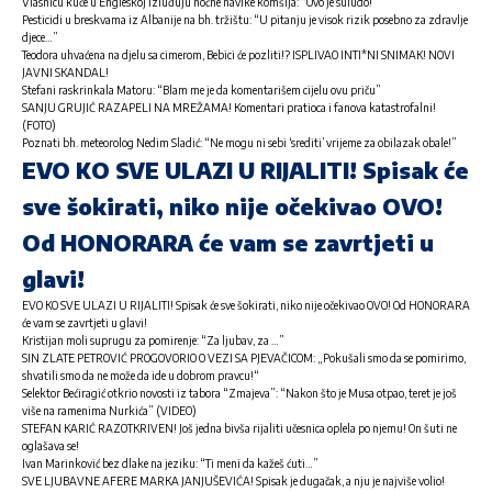
Vlasnicu kuće u Engleskoj izluđuju noćne navike komšija: “Ovo je suludo!”
Pesticidi u breskvama iz Albanije na bh. tržištu: “U pitanju je visok rizik posebno za zdravlje
djece…”
Teodora uhvaćena na djelu sa cimerom, Bebici će pozliti!? ISPLIVAO INTI*NI SNIMAK! NOVI
JAVNI SKANDAL!
Stefani raskrinkala Matoru: “Blam me je da komentarišem cijelu ovu priču”
SANJU GRUJIĆ RAZAPELI NA MREŽAMA! Komentari pratioca i fanova katastrofalni!
(FOTO)
Poznati bh. meteorolog Nedim Sladić: “Ne mogu ni sebi ‘srediti’ vrijeme za obilazak obale!”
EVO KO SVE ULAZI U RIJALITI! Spisak će
sve šokirati, niko nije očekivao OVO!
Od HONORARA će vam se zavrtjeti u
glavi!
EVO KO SVE ULAZI U RIJALITI! Spisak će sve šokirati, niko nije očekivao OVO! Od HONORARA
će vam se zavrtjeti u glavi!
Kristijan moli suprugu za pomirenje: “Za ljubav, za …”
SIN ZLATE PETROVIĆ PROGOVORIO O VEZI SA PJEVAČICOM: „Pokušali smo da se pomirimo,
shvatili smo da ne može da ide u dobrom pravcu!“
Selektor Bećiragić otkrio novosti iz tabora “Zmajeva”: “Nakon što je Musa otpao, teret je još
više na ramenima Nurkića” (VIDEO)
STEFAN KARIĆ RAZOTKRIVEN! Još jedna bivša rijaliti učesnica oplela po njemu! On šuti ne
oglašava se!
Ivan Marinković bez dlake na jeziku: “Ti meni da kažeš ćuti…”
SVE LJUBAVNE AFERE MARKA JANJUŠEVIĆA! Spisak je dugačak, a nju je najviše volio!