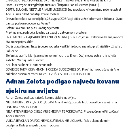
ENA ČOLIĆ I PEJA POTVRDILI SRETNE VIJESTI! Nakon svega nema više šta da kriju!
Haos u Hercegovini: Pogledajte tučnjavu Škripara i Bad Blue Boysa (VIDEO)
OBRT U SLUČAJU NESTALE RIJALITI UČESNICE! Sud proglasio krivom njenu rođenu sestru!
Aneli i Luka nikad bahatiji: Ima se, može se …
Dnevni horoskop za ponedjeljak, 25. avgust 2025: Vagi stižu važne informacije, Ribama i Ovnu
dan za poslovne dogovore, a Vama?
Kofein: Saveznik na putu ka dugovječnosti
Pravilna njega orhideja: Idealno za uzgoj u zatvorenom prostoru
BRAT MENSURA AJDARPAŠIĆA IZRUČEN CRNOJ GORI! Prijeti mu zatvorska kazna, a evo za
šta mu se prije sudilo!
Ovo je prava ljubav! Terza je doveo kod sebe kući! Svi je dobro znate ko prati rijaliti – uživaju u
Kaluđerici!
Stefani zabranila Munjezu svaku komunikaciju sa Enom! Ovaj njegov potez ju je najviše
zabolio: “Ne daj Bože nikome!”
Krš i lom na Ilidži: Tri auta se sudarila
ČOVJEK SE TAKMIČI SA MNOM! HOĆE DA BUDE ZVIJEZDA! Prvo i jedino oglašavanje Ane
Nikolić o bivšem partneru Raletu! EVO ŠTA SE DOGODILO! (VIDEO)
Adnan Zolota podigao najveću kovanu
sjekiru na svijetu
Adnan Zolota podigao najveću kovanu sjekiru na svijetu
NISU MI BITNE PARE, NEGO LJUBAV! Ana Nikolić pobacala brdo novca! Euri završili na
DNU BAZENA! (VIDEO)
NISAM TE VRIJEĐAO! CIJELO VRIJEME SAM TE PODRŽAVAO! Prvo suočavanje Filipa Cara i
Anđele Đuričić!
VUKLA JE VOLAN DA POGINEMO, ŠU*IRALA ME U GLAVU! Rale o skandaloznim
detaljima: Kada je zaspala dao sam po gasu!