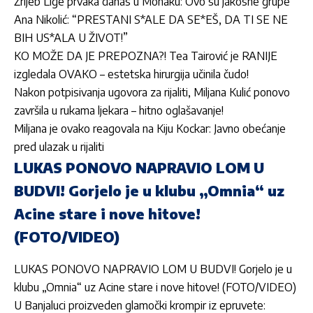
Žrijeb Lige prvaka danas u Monaku: Ovo su jakosne grupe
Ana Nikolić: “PRESTANI S*ALE DA SE*EŠ, DA TI SE NE
BIH US*ALA U ŽIVOT!”
KO MOŽE DA JE PREPOZNA?! Tea Tairović je RANIJE
izgledala OVAKO – estetska hirurgija učinila čudo!
Nakon potpisivanja ugovora za rijaliti, Miljana Kulić ponovo
završila u rukama ljekara – hitno oglašavanje!
Miljana je ovako reagovala na Kiju Kockar: Javno obećanje
pred ulazak u rijaliti
LUKAS PONOVO NAPRAVIO LOM U
BUDVI! Gorjelo je u klubu „Omnia“ uz
Acine stare i nove hitove!
(FOTO/VIDEO)
LUKAS PONOVO NAPRAVIO LOM U BUDVI! Gorjelo je u
klubu „Omnia“ uz Acine stare i nove hitove! (FOTO/VIDEO)
U Banjaluci proizveden glamočki krompir iz epruvete: