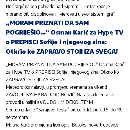
Bećiragić nakon pobjede nad Kiprom: „Protiv Španije
moramo biti disciplinovani i vjerovati u svoj sistem igre“
„MORAM PRIZNATI DA SAM
POGRIJEŠIO…“ Osman Karić za Hype TV
o PREPISCI Sofije i njegovog sina:
Otkrio ko ZAPRAVO STOJI IZA SVEGA!
„MORAM PRIZNATI DA SAM POGRIJEŠIO…“ Os
man Karić
za Hype TV o PREPISCI Sofije i njegovog sina: Otkrio ko
ZAPRAVO STOJI IZA SVEGA!
Meteorolozi najavljuju promjenu vremena za vikend
ZAVODLJIVA HANA IKODINOVIĆ! Natašina kćerka se
provodi u haljini sa DUBOKIM DEKOLTE*M
Sedmo izdanje “Sarajevo festa” bit će održano od 5. do 19.
septembra
Miljana Kulić promijenila lični opis: Botoks, nove trepavice i