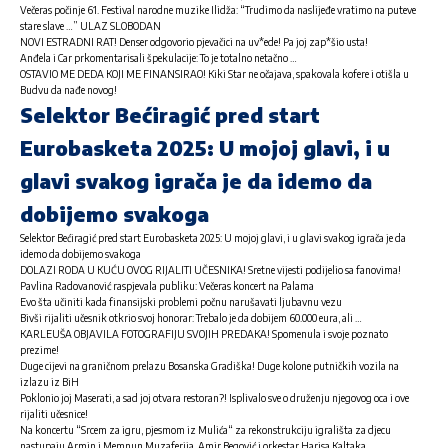
Večeras počinje 61. Festival narodne muzike Ilidža: “Trudimo da naslijeđe vratimo na puteve
stare slave …” ULAZ SLOBODAN
NOVI ESTRADNI RAT! Denser odgovorio pjevačici na uv*ede! Pa joj zap*šio usta!
Anđela i Car prkomentarisali špekulacije: To je totalno netačno …
OSTAVIO ME DEDA KOJI ME FINANSIRAO! Kiki Star ne očajava, spakovala kofere i otišla u
Budvu da nađe novog!
Selektor Bećiragić pred start
Eurobasketa 2025: U mojoj glavi, i u
glavi svakog igrača je da idemo da
dobijemo svakoga
Selektor Bećiragić pred start Eurobasketa 2025: U mojoj glavi, i u glavi svakog igrača je da
idemo da dobijemo svakoga
DOLAZI RODA U KUĆU OVOG RIJALITI UČESNIKA! Sretne vijesti podijelio sa fanovima!
Pavlina Radovanović raspjevala publiku: Večeras koncert na Palama
Evo šta učiniti kada finansijski problemi počnu narušavati ljubavnu vezu
Bivši rijaliti učesnik otkrio svoj honorar: Trebalo je da dobijem 60.000 eura, ali …
KARLEUŠA OBJAVILA FOTOGRAFIJU SVOJIH PREDAKA! Spomenula i svoje poznato
prezime!
Duge cijevi na graničnom prelazu Bosanska Gradiška! Duge kolone putničkih vozila na
izlazu iz BiH
Poklonio joj Maserati, a sad joj otvara restoran?! Isplivalo sve o druženju njegovog oca i ove
rijaliti učesnice!
Na koncertu “Srcem za igru, pjesmom iz Mulića“ za rekonstrukciju igrališta za djecu
nastupaju Armin i Memnun Muzaferija, Amir Begović i orkestar Harisa Kaltaka