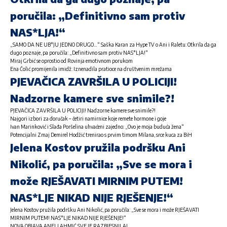
poručila: „Definitivno sam protiv
NAS*LJA!“
„SAMO DA NE UB*JU JEDNO DRUGO…“ Saška Karan za Hype TV o Ani i Raletu: Otkrila da ga
dugo poznaje, pa poručila: „Definitivno sam protiv NAS*LJA!“
Miraj Grbić se oprostio od Rovinja emotivnom porukom
Ena Čolić promijenila imidž: Iznenadila pratioce na društvenim mrežama
PJEVAČICA ZAVRŠILA U POLICIJI!
Nadzorne kamere sve snimile?!
PJEVAČICA ZAVRŠILA U POLICIJI! Nadzorne kamere sve snimile?!
Najgori izbori za doručak – četiri namirnice koje remete hormone i goje
Ivan Marinković i Slađa Poršelina uhvaćeni zajedno: „Ovo je moja buduća žena“
Potencijalni Zmaj Demirel Hodžić trenirao s prvim timom Milana, srce kuca za BiH
Jelena Kostov pružila podršku Ani
Nikolić, pa poručila: „Sve se mora i
može RJEŠAVATI MIRNIM PUTEM!
NAS*LJE NIKAD NIJE RJEŠENJE!“
Jelena Kostov pružila podršku Ani Nikolić, pa poručila: „Sve se mora i može RJEŠAVATI
MIRNIM PUTEM! NAS*LJE NIKAD NIJE RJEŠENJE!“
NOVA OBJAVA ANELI AHMIĆ SVE JE RAZBJESNILA!