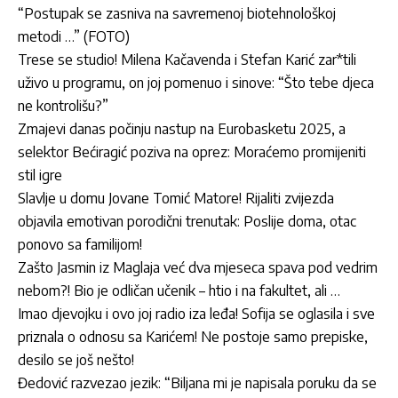
“Postupak se zasniva na savremenoj biotehnološkoj
metodi …” (FOTO)
Trese se studio! Milena Kačavenda i Stefan Karić zar*tili
uživo u programu, on joj pomenuo i sinove: “Što tebe djeca
ne kontrolišu?”
Zmajevi danas počinju nastup na Eurobasketu 2025, a
selektor Bećiragić poziva na oprez: Moraćemo promijeniti
stil igre
Slavlje u domu Jovane Tomić Matore! Rijaliti zvijezda
objavila emotivan porodični trenutak: Poslije doma, otac
ponovo sa familijom!
Zašto Jasmin iz Maglaja već dva mjeseca spava pod vedrim
nebom?! Bio je odličan učenik – htio i na fakultet, ali …
Imao djevojku i ovo joj radio iza leđa! Sofija se oglasila i sve
priznala o odnosu sa Karićem! Ne postoje samo prepiske,
desilo se još nešto!
Đedović razvezao jezik: “Biljana mi je napisala poruku da se