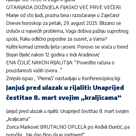
GITARIJADA DOŽIVJELA FIJASKO VEĆ PRVE VEČERI:
Manje od sto ljudi, prazna bina i razočaranje u Zaječaru!
Dnevni horoskop za petak, 29. avgust 2025: Blizanci se
izvlače iz najvećih problema, Vaga dobiva pažnju suprotnog
spola, Raku odlično popodne za susret, a Vama?
Kultni komad između ljeta i jeseni: Ponovo se vraća u trend
Bojan Bjelić nakon 12 godina s Indi Aradinović
ENA ČOLIĆ NAKON RIJALITIJA: “Povedite računa o
pouzdanosti vaših izvora…”
Zrinjski ispao , ‘Plemići’ nastavljaju u Konferencijskoj ligi
Janjuš pred ulazak u rijaliti: Unaprijed
čestitao 8. mart svojim „kraljicama“
Janjuš pred ulazak u rijaliti: Unaprijed čestitao 8. mart svojim
„kraljicama“
Zorica Marković BRUTALNO OPLELA po Anđeli Đuričić, pa
poručila: „Ne dao Bog da je sretnem!“