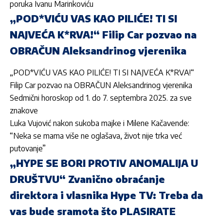
poruka Ivanu Marinkoviću
„POD*VIĆU VAS KAO PILIĆE! TI SI
NAJVEĆA K*RVA!“ Filip Car pozvao na
OBRAČUN Aleksandrinog vjerenika
„POD*VIĆU VAS KAO PILIĆE! TI SI NAJVEĆA K*RVA!“
Filip Car pozvao na OBRAČUN Aleksandrinog vjerenika
Sedmični horoskop od 1. do 7. septembra 2025. za sve
znakove
Luka Vujović nakon sukoba majke i Milene Kačavende:
“Neka se mama više ne oglašava, život nije trka već
putovanje”
„HYPE SE BORI PROTIV ANOMALIJA U
DRUŠTVU“ Zvanično obraćanje
direktora i vlasnika Hype TV: Treba da
vas bude sramota što PLASIRATE