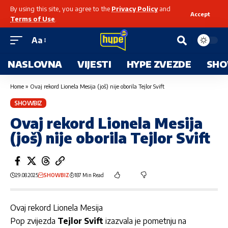
By using this site, you agree to the
Privacy Policy
and
Accept
Terms of Use
.
Aa
NASLOVNA
VIJESTI
HYPE ZVEZDE
SHO
Home
»
Ovaj rekord Lionela Mesija (još) nije oborila Tejlor Svift
SHOWBIZ
Ovaj rekord Lionela Mesija
(još) nije oborila Tejlor Svift
29.08.2025
SHOWBIZ
187 Min Read
Ovaj rekord Lionela Mesija
Pop zvijezda
Tejlor Svift
izazvala je pometnju na