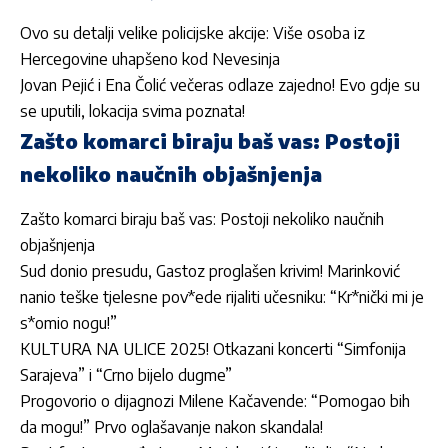
Ovo su detalji velike policijske akcije: Više osoba iz
Hercegovine uhapšeno kod Nevesinja
Jovan Pejić i Ena Čolić večeras odlaze zajedno! Evo gdje su
se uputili, lokacija svima poznata!
Zašto komarci biraju baš vas: Postoji
nekoliko naučnih objašnjenja
Zašto komarci biraju baš vas: Postoji nekoliko naučnih
objašnjenja
Sud donio presudu, Gastoz proglašen krivim! Marinković
nanio teške tjelesne pov*ede rijaliti učesniku: “Kr*nički mi je
s*omio nogu!”
KULTURA NA ULICE 2025! Otkazani koncerti “Simfonija
Sarajeva” i “Crno bijelo dugme”
Progovorio o dijagnozi Milene Kačavende: “Pomogao bih
da mogu!” Prvo oglašavanje nakon skandala!