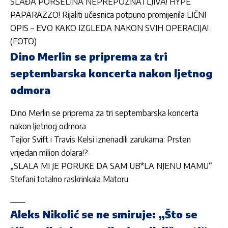
SLAĐA PORŠELINA NEPREPOZNATLJIVA! HYPE
PAPARAZZO! Rijaliti učesnica potpuno promijenila LIČNI
OPIS – EVO KAKO IZGLEDA NAKON SVIH OPERACIJA!
(FOTO)
Dino Merlin se priprema za tri
septembarska koncerta nakon ljetnog
odmora
Dino Merlin se priprema za tri septembarska koncerta
nakon ljetnog odmora
Tejlor Svift i Travis Kelsi iznenadili zarukama: Prsten
vrijedan milion dolara!?
„SLALA MI JE PORUKE DA SAM UB*LA NJENU MAMU“
Stefani totalno raskrinkala Matoru
Aleks Nikolić se ne smiruje: „Što se