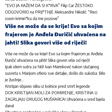
“EVO JA KAŽEM DA SI K*RVA” Filip Car ŽESTOKO
ODGOVORIO na PRIJ*TNJE Aleksandre Nikolić: “Reci
svom krimin*lcu da me pozove”
Više ne može da se krije! Evo sa kojim
frajerom je Anđela Đuričić uhvaćena na
jahti! Slika govori više od riječi!
Više ne može da se krije! Evo sa kojim frajerom je Anđela
Đuričić uhvaćena na jahti! Slika govori više od riječi!
Ipak idem sutra za Niš! Ivan Marinković nakon slučajnog
susreta s Marijom otkrio sve detalje, došlo do sukoba: Bilo
je žustrije…
Kristijan objavio sliku iz bolnice pred smrt legende
DOK KRISTIJAN MOLI ZA POMIRENJE, KRISTINA U
ZAGRLJAJU DRUGOG MUŠKARCA! Uhvaćena u sred bijela
dana!