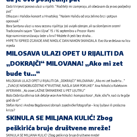
Dačo Virijević ponovo ulazi u rijaliti: “Roditelji mi zamjeraju, ali obećavam da je ovo posljednji
put”
Otkazan i Halidov koncert u Hrvatskoj: “Našem Halidu od srca želimo brz i potpun
oporavak”
Bora Santana ulazi u novu sezonu rijalitija: Još uvijek oženjen, ali sa slomljenim srcem!
Tradicionalni sajam “Dani šljive” 15. i 16. septembra u Prozor-Rami
Koje namirnice snižavaju šećer u krvi? Možete ih jesti bez straha…
HYPE TV ISPRED ZGRADE ANE NIKOLIĆ DAN NAKON SKANDALA: Evo šta se dešava na licu
mjesta
MILOSAVA ULAZI OPET U RIJALITI DA
„DOKRAJČI“ MILOVANA! „Ako mi zet
bude tu…“
MILOSAVA ULAZI OPET U RIJALITI DA „DOKRAJČI“ MILOVANA! „Ako mi zet bude tu…“
„ZVAO JE NISKOBUDŽETNE K*RVETINE, NAŠLA SAM PORUKE!“ Ana Nikolić o Raletovim
AFERAMA: „Ko zove LAŽNE ŠMINKERKE U PET UJUTRU“
Božo Dobriša otkriva šok detalje veze Ane Nikolić i kompozitora! „Rale, idio*e, naći ću te gdje
god da si!“
Stefan Karić i Andrea Bogdanović obrisali zajedničke fotografije – kraj ljubavi ili prolazna
kriza?
SKINULA SE MILJANA KULIĆ! Zbog
peškirića bruje društvene mreže!
SKINULA SE MILJANA KULIĆ! Zbog peškirića bruje društvene mreže!