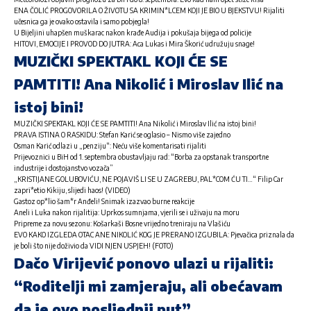
ENA ČOLIĆ PROGOVORILA O ŽIVOTU SA KRIMIN*LCEM KOJI JE BIO U BJEKSTVU! Rijaliti
učesnica ga je ovako ostavila i samo pobjegla!
U Bijeljini uhapšen muškarac nakon krađe Audija i pokušaja bijega od policije
HITOVI, EMOCIJE I PROVOD DO JUTRA: Aca Lukas i Mira Škorić udružuju snage!
MUZIČKI SPEKTAKL KOJI ĆE SE
PAMTITI! Ana Nikolić i Miroslav Ilić na
istoj bini!
MUZIČKI SPEKTAKL KOJI ĆE SE PAMTITI! Ana Nikolić i Miroslav Ilić na istoj bini!
PRAVA ISTINA O RASKIDU: Stefan Karić se oglasio – Nismo više zajedno
Osman Karić odlazi u „penziju“: Neću više komentarisati rijaliti
Prijevoznici u BiH od 1. septembra obustavljaju rad: “Borba za opstanak transportne
industrije i dostojanstvo vozača”
„KRISTIJANE GOLUBOVIĆU, NE POJAVIŠ LI SE U ZAGREBU, PAL*COM ĆU TI…“ Filip Car
zapri*etio Kikiju, slijedi haos! (VIDEO)
Gastoz op*lio šam*r Anđeli! Snimak izazvao burne reakcije
Aneli i Luka nakon rijalitija: Uprkos sumnjama, vjerili se i uživaju na moru
Pripreme za novu sezonu: Košarkaši Bosne vrijedno treniraju na Vlašiću
EVO KAKO IZGLEDA OTAC ANE NIKOLIĆ KOG JE PRERANO IZGUBILA: Pjevačica priznala da
je boli što nije doživio da VIDI NJEN USPJEH! (FOTO)
Dačo Virijević ponovo ulazi u rijaliti:
“Roditelji mi zamjeraju, ali obećavam
da je ovo posljednji put”