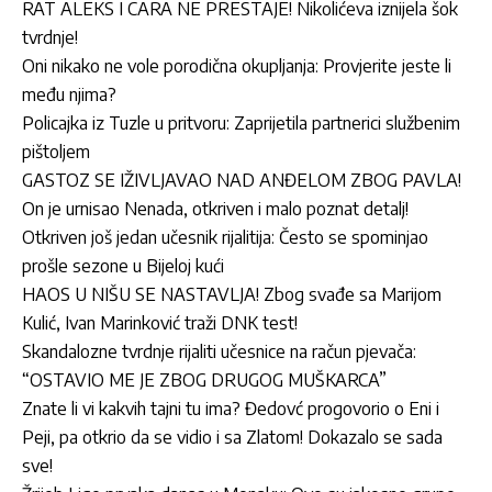
RAT ALEKS I CARA NE PRESTAJE! Nikolićeva iznijela šok
tvrdnje!
Oni nikako ne vole porodična okupljanja: Provjerite jeste li
među njima?
Policajka iz Tuzle u pritvoru: Zaprijetila partnerici službenim
pištoljem
GASTOZ SE IŽIVLJAVAO NAD ANĐELOM ZBOG PAVLA!
On je urnisao Nenada, otkriven i malo poznat detalj!
Otkriven još jedan učesnik rijalitija: Često se spominjao
prošle sezone u Bijeloj kući
HAOS U NIŠU SE NASTAVLJA! Zbog svađe sa Marijom
Kulić, Ivan Marinković traži DNK test!
Skandalozne tvrdnje rijaliti učesnice na račun pjevača:
“OSTAVIO ME JE ZBOG DRUGOG MUŠKARCA”
Znate li vi kakvih tajni tu ima? Đedovć progovorio o Eni i
Peji, pa otkrio da se vidio i sa Zlatom! Dokazalo se sada
sve!