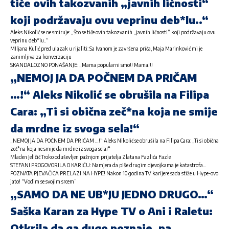
tiče ovih takozvanih „javnih ličnosti“
koji podržavaju ovu veprinu deb*lu..“
Aleks Nikolić se ne smiruje: „Što se tiče ovih takozvanih „javnih ličnosti“ koji podržavaju ovu
veprinu deb*lu..“
MIljana Kulić pred ulazak u rijaliti: Sa Ivanom je završena priča, Maja Marinković mi je
zanimljiva za konverzaciju
SKANDALOZNO PONAŠANJE: „Mama popularni smo!! Mama!!!
„NEMOJ JA DA POČNEM DA PRIČAM
…!“ Aleks Nikolić se obrušila na Filipa
Cara: „Ti si obična zeč*na koja ne smije
da mrdne iz svoga sela!“
„NEMOJ JA DA POČNEM DA PRIČAM …!“ Aleks Nikolić se obrušila na Filipa Cara: „Ti si obična
zeč*na koja ne smije da mrdne iz svoga sela!“
Mladen Jeličić Troko oduševljen pažnjom prijatelja Zlatana Fazlića Fazle
STEFANI PROGOVORILA O KARIĆU: Namjera da piše drugim djevojkama je katastrofa…
POZNATA PJEVAČICA PRELAZI NA HYPE! Nakon 10 godina TV karijere sada stiže u Hype-ovo
jato! “Vodim se svojim srcem”
„SAMO DA NE UB*JU JEDNO DRUGO…“
Saška Karan za Hype TV o Ani i Raletu:
Otkrila da ga dugo poznaje, pa