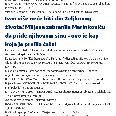
ISPLIVALA INT*MNA FOTKA ANĐELE I GASTOZA IZ KREV*TA! Ona ne skida osmijeh sa lica,
mreže se USIJALE (FOTO)
Vlado Đajić posjetio Halida Bešlića u UKC Sarajevo i uručio mu poklon “Drvo života”
Ivan više neće biti dio Željkovog
života! Miljana zabranila Marinkoviću
da priđe njihovom sinu – ovo je kap
koja je prelila čašu!
Ivan više neće biti dio Željkovog života! Miljana zabranila Marinkoviću da priđe njihovom
sinu – ovo je kap koja je prelila čašu!
Danas otvaranje 60. “Kočićevog zbora” u Banjaluci: Aktivnosti na više lokacija u dvije države
Aleksandra Mladenović za Hype TV: „Ana ima moju PODRŠKU! OSUĐUJEM SVAKI VID
NAS*LJA!!
Umjetnička sezona Narodnog pozorišta Sarajevo počinje 2. septembra: “”Beznađe,
izgubljenost, potraga za smislom, vjera u ljubav, čežnja za srećom…”
BEBICA BEZ PARDONA: Mnogi foliranti su se otkrili ove sezone pa je i Karić u toj grupi!
Bojana Pavlović OŠTRO OSUDILA PONAŠANJE LEPOG MIĆE: “Jeftina uloga starosjedioca
manipulacije i jeftine propagande“
SAMO JA ZNAM KOLIKO MI NEDOSTAJEŠ… Ava Karabatić emotivnom objavom rasplakala sve:
„Pamtim tvoj posljednji osmijeh…“
Ove noćne navike potajno uništavaju zdravlje
JA SAM GOSPOĐA ZA SVE NJIH! Ena Čolić brutalno odgovorila Milici Veličković, njene RIJEČI
SIJEKU KAO MAČ!
Bivši zadrugar optužio Stefana: “Bio je spreman da mi oduz*e život”