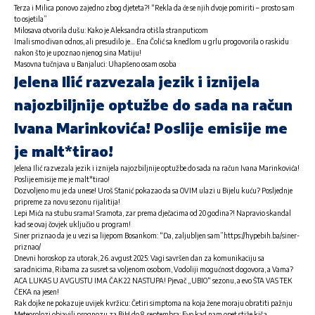
Terza i Milica ponovo zajedno zbog djeteta?! “Rekla da će se njih dvoje pomiriti – prosto sam
to osjetila”
Milosava otvorila dušu: Kako je Aleksandra otišla stranputicom
Imali smo divan odnos, ali presudilo je… Ena Čolić sa knedlom u grlu progovorila o raskidu
nakon što je upoznao njenog sina Matiju!
Masovna tučnjava u Banjaluci: Uhapšeno osam osoba
Jelena Ilić razvezala jezik i iznijela
najozbiljnije optužbe do sada na račun
Ivana Marinkovića! Poslije emisije me
je malt*tirao!
Jelena Ilić razvezala jezik i iznijela najozbiljnije optužbe do sada na račun Ivana Marinkovića!
Poslije emisije me je malt*tirao!
Dozvoljeno mu je da unese! Uroš Stanić pokazao da sa OVIM ulazi u Bijelu kuću? Posljednje
pripreme za novu sezonu rijalitija!
Lepi Mića na stubu srama! Sramota, zar prema dječacima od 20 godina?! Napravio skandal
kad se ovaj čovjek uključio u program!
Siner priznao da je u vezi sa lijepom Bosankom: “Da, zaljubljen sam”https://hypebih.ba/siner-
priznao/
Dnevni horoskop za utorak, 26. avgust 2025: Vagi savršen dan za komunikaciju sa
saradnicima, Ribama za susret sa voljenom osobom, Vodoliji mogućnost dogovora, a Vama?
ACA LUKAS U AVGUSTU IMA ČAK 22 NASTUPA! Pjevač „UBIO“ sezonu, a evo ŠTA VAS TEK
ČEKA na jesen!
Rak dojke ne pokazuje uvijek kvržicu: Četiri simptoma na koja žene moraju obratiti pažnju
Meteorolozi objavili prognozu za BiH do 8. septembra: Evo kad nam opet stiže kiša