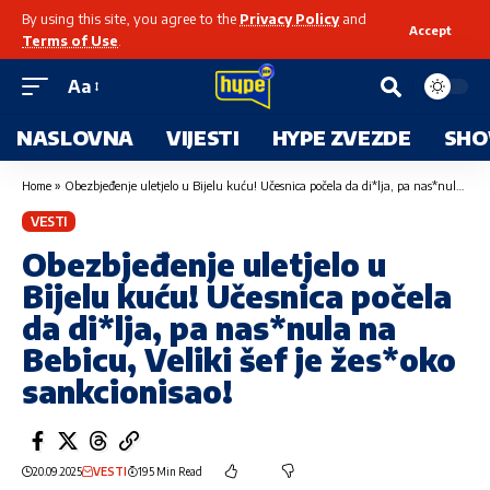
By using this site, you agree to the
Privacy Policy
and
Accept
Terms of Use
.
Aa
NASLOVNA
VIJESTI
HYPE ZVEZDE
SHO
Home
»
Obezbjeđenje uletjelo u Bijelu kuću! Učesnica počela da di*lja, pa nas*nula na Bebicu, Veliki šef je žes*oko sankcionisao!
VESTI
Obezbjeđenje uletjelo u
Bijelu kuću! Učesnica počela
da di*lja, pa nas*nula na
Bebicu, Veliki šef je žes*oko
sankcionisao!
20.09.2025
VESTI
195 Min Read