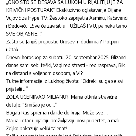
„ONO ŠTO SE DEŠAVA SA LUKOM U RIJALITIJU JE ZA
KRIVIČNI POSTUPAK“ Ekskluzivno oglašavanje Biljane
Vujović za Hype TV: Žestoko zaprijetila Asminu, Kačavendi
i Đedoviću: „Sve će završiti u TUŽILAŠTVU, pa neka tamo
SVE OBJASNE…“
Zašto se Janjuš prepustio Uroševim dodirima!? Potpuni
užitak
Dnevni horoskop za subotu, 20. septembar 2025: Blizanci
danas sami sebi teški, Vagi red strasti – red rasprava, Bik
na distanci s voljenom osobom, a Vi?
Tužne informacije iz Lukinog života: “Odrekli su ga se svi
prijatelji …”
ZOLA UCENJIVAO MILJANU?! Marija otkrila stravične
detalje: “Smršao je od…“
Bogati Rus spreman da ide do kraja: Može sve …
Majka i otac u rijalitiju proživljavaju novi pubertet, a mali
Željko pokazuje veliki talenat!