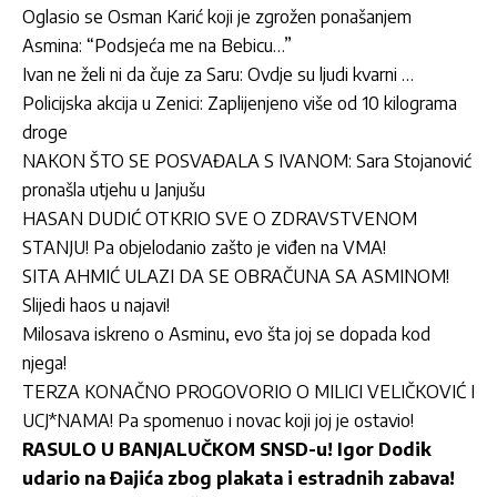
Oglasio se Osman Karić koji je zgrožen ponašanjem
Asmina: “Podsjeća me na Bebicu…”
Ivan ne želi ni da čuje za Saru: Ovdje su ljudi kvarni …
Policijska akcija u Zenici: Zaplijenjeno više od 10 kilograma
droge
NAKON ŠTO SE POSVAĐALA S IVANOM: Sara Stojanović
pronašla utjehu u Janjušu
HASAN DUDIĆ OTKRIO SVE O ZDRAVSTVENOM
STANJU! Pa objelodanio zašto je viđen na VMA!
SITA AHMIĆ ULAZI DA SE OBRAČUNA SA ASMINOM!
Slijedi haos u najavi!
Milosava iskreno o Asminu, evo šta joj se dopada kod
njega!
TERZA KONAČNO PROGOVORIO O MILICI VELIČKOVIĆ I
UCJ*NAMA! Pa spomenuo i novac koji joj je ostavio!
RASULO U BANJALUČKOM SNSD-u! Igor Dodik
udario na Đajića zbog plakata i estradnih zabava!