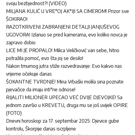
svoju bezbjednost?! (VIDEO)
MILJANA KULIĆ U VRE*OJ AK*IJI SA CIMEROM! Prizor sve
ŠOKIRAO!
RAZOTKRIVENI ZABRANJENI DETALJI JANJUŠEVOG
UGOVORA! Izlanuo se pred kamerama, evo koliko novca je
zapravo dobio
LICE MI JE PROPALO! Milica Veličković van sebe, hitno
potražila pomoć, evo šta joj se desilo!
Nakon tmurnog jutra stiže razvedravanje: Evo kakvo nas
vrijeme očekuje danas
ŠOKANTNE TVRDNJE! Mina Vrbaški molila sina poznate
pjevačice da imaju inti*ne odnose!
RIJALITI MILIONER UPECAO VEĆ DVIJE DJEVOJKE! Sa
jednom završio u KREVETU, druga mu se još uvijek OPIRE
(FOTO)
Dnevni horoskop za 17. septembar 2025: Djevice gube
kontrolu, Škorpije danas iscrpljene