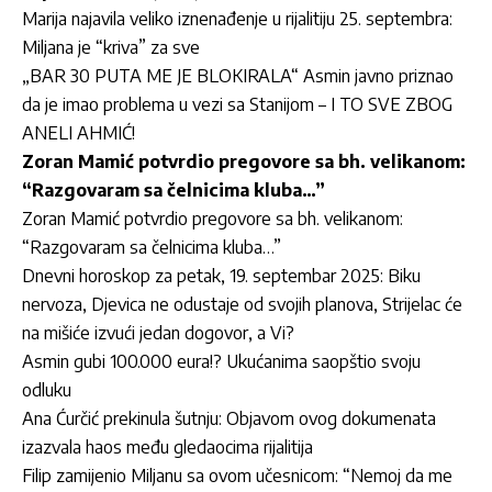
Marija najavila veliko iznenađenje u rijalitiju 25. septembra:
Miljana je “kriva” za sve
„BAR 30 PUTA ME JE BLOKIRALA“ Asmin javno priznao
da je imao problema u vezi sa Stanijom – I TO SVE ZBOG
ANELI AHMIĆ!
Zoran Mamić potvrdio pregovore sa bh. velikanom:
“Razgovaram sa čelnicima kluba…”
Zoran Mamić potvrdio pregovore sa bh. velikanom:
“Razgovaram sa čelnicima kluba…”
Dnevni horoskop za petak, 19. septembar 2025: Biku
nervoza, Djevica ne odustaje od svojih planova, Strijelac će
na mišiće izvući jedan dogovor, a Vi?
Asmin gubi 100.000 eura!? Ukućanima saopštio svoju
odluku
Ana Ćurčić prekinula šutnju: Objavom ovog dokumenata
izazvala haos među gledaocima rijalitija
Filip zamijenio Miljanu sa ovom učesnicom: “Nemoj da me