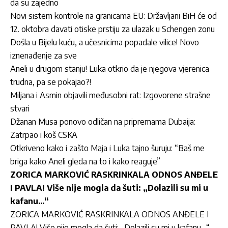
da su zajedno
Novi sistem kontrole na granicama EU: Državljani BiH će od
12. oktobra davati otiske prstiju za ulazak u Schengen zonu
Došla u Bijelu kuću, a učesnicima popadale vilice! Novo
iznenađenje za sve
Aneli u drugom stanju! Luka otkrio da je njegova vjerenica
trudna, pa se pokajao?!
Miljana i Asmin objavili međusobni rat: Izgovorene strašne
stvari
Džanan Musa ponovo odličan na pripremama Dubaija:
Zatrpao i koš CSKA
Otkriveno kako i zašto Maja i Luka tajno šuruju: “Baš me
briga kako Aneli gleda na to i kako reaguje”
ZORICA MARKOVIĆ RASKRINKALA ODNOS ANĐELE
I PAVLA! Više nije mogla da šuti: „Dolazili su mi u
kafanu…“
ZORICA MARKOVIĆ RASKRINKALA ODNOS ANĐELE I
PAVLA! Više nije mogla da šuti: „Dolazili su mi u kafanu…“