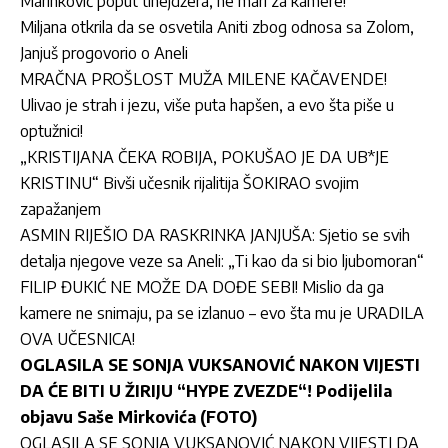
Marinković poput tinejdžera, ne mari za kamere!
Miljana otkrila da se osvetila Aniti zbog odnosa sa Zolom,
Janjuš progovorio o Aneli
MRAČNA PROŠLOST MUŽA MILENE KAČAVENDE!
Ulivao je strah i jezu, više puta hapšen, a evo šta piše u
optužnici!
„KRISTIJANA ČEKA ROBIJA, POKUŠAO JE DA UB*JE
KRISTINU“ Bivši učesnik rijalitija ŠOKIRAO svojim
zapažanjem
ASMIN RIJEŠIO DA RASKRINKA JANJUŠA: Sjetio se svih
detalja njegove veze sa Aneli: „Ti kao da si bio ljubomoran“
FILIP ĐUKIĆ NE MOŽE DA DOĐE SEBI! Mislio da ga
kamere ne snimaju, pa se izlanuo – evo šta mu je URADILA
OVA UČESNICA!
OGLASILA SE SONJA VUKSANOVIĆ NAKON VIJESTI
DA ĆE BITI U ŽIRIJU “HYPE ZVEZDE“! Podijelila
objavu Saše Mirkovića (FOTO)
OGLASILA SE SONJA VUKSANOVIĆ NAKON VIJESTI DA