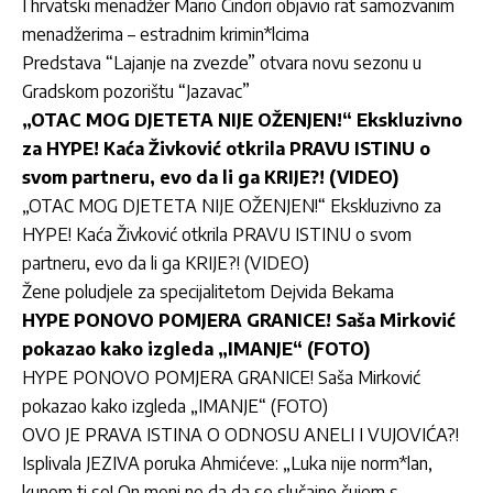
I hrvatski menadžer Mario Cindori objavio rat samozvanim
menadžerima – estradnim krimin*lcima
Predstava “Lajanje na zvezde” otvara novu sezonu u
Gradskom pozorištu “Jazavac”
„OTAC MOG DJETETA NIJE OŽENJEN!“ Ekskluzivno
za HYPE! Kaća Živković otkrila PRAVU ISTINU o
svom partneru, evo da li ga KRIJE?! (VIDEO)
„OTAC MOG DJETETA NIJE OŽENJEN!“ Ekskluzivno za
HYPE! Kaća Živković otkrila PRAVU ISTINU o svom
partneru, evo da li ga KRIJE?! (VIDEO)
Žene poludjele za specijalitetom Dejvida Bekama
HYPE PONOVO POMJERA GRANICE! Saša Mirković
pokazao kako izgleda „IMANJE“ (FOTO)
HYPE PONOVO POMJERA GRANICE! Saša Mirković
pokazao kako izgleda „IMANJE“ (FOTO)
OVO JE PRAVA ISTINA O ODNOSU ANELI I VUJOVIĆA?!
Isplivala JEZIVA poruka Ahmićeve: „Luka nije norm*lan,
kunem ti se! On meni ne da da se slučajno čujem s