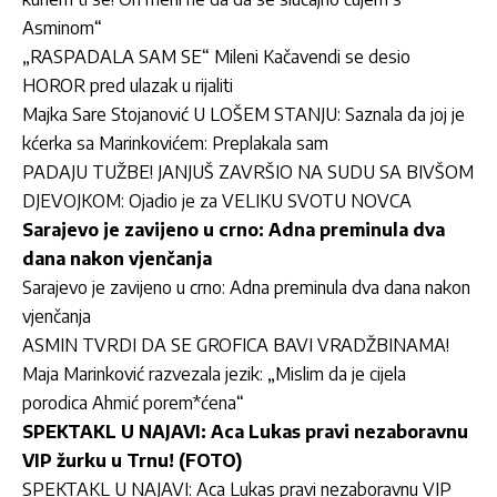
Asminom“
„RASPADALA SAM SE“ Mileni Kačavendi se desio
HOROR pred ulazak u rijaliti
Majka Sare Stojanović U LOŠEM STANJU: Saznala da joj je
kćerka sa Marinkovićem: Preplakala sam
PADAJU TUŽBE! JANJUŠ ZAVRŠIO NA SUDU SA BIVŠOM
DJEVOJKOM: Ojadio je za VELIKU SVOTU NOVCA
Sarajevo je zavijeno u crno: Adna preminula dva
dana nakon vjenčanja
Sarajevo je zavijeno u crno: Adna preminula dva dana nakon
vjenčanja
ASMIN TVRDI DA SE GROFICA BAVI VRADŽBINAMA!
Maja Marinković razvezala jezik: „Mislim da je cijela
porodica Ahmić porem*ćena“
SPEKTAKL U NAJAVI: Aca Lukas pravi nezaboravnu
VIP žurku u Trnu! (FOTO)
SPEKTAKL U NAJAVI: Aca Lukas pravi nezaboravnu VIP