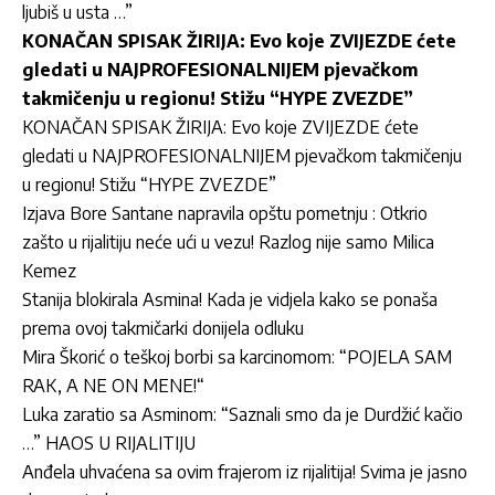
ljubiš u usta …”
KONAČAN SPISAK ŽIRIJA: Evo koje ZVIJEZDE ćete
gledati u NAJPROFESIONALNIJEM pjevačkom
takmičenju u regionu! Stižu “HYPE ZVEZDE”
KONAČAN SPISAK ŽIRIJA: Evo koje ZVIJEZDE ćete
gledati u NAJPROFESIONALNIJEM pjevačkom takmičenju
u regionu! Stižu “HYPE ZVEZDE”
Izjava Bore Santane napravila opštu pometnju : Otkrio
zašto u rijalitiju neće ući u vezu! Razlog nije samo Milica
Kemez
Stanija blokirala Asmina! Kada je vidjela kako se ponaša
prema ovoj takmičarki donijela odluku
Mira Škorić o teškoj borbi sa karcinomom: “POJELA SAM
RAK, A NE ON MENE!“
Luka zaratio sa Asminom: “Saznali smo da je Durdžić kačio
…” HAOS U RIJALITIJU
Anđela uhvaćena sa ovim frajerom iz rijalitija! Svima je jasno