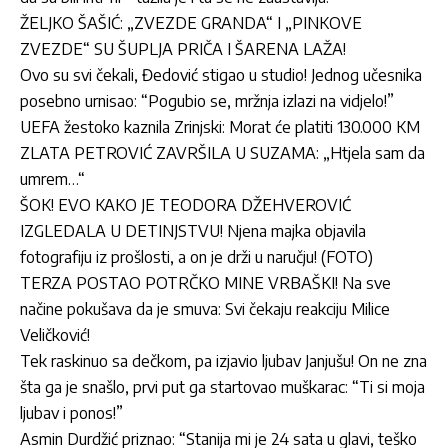
ŽELJKO ŠAŠIĆ: „ZVEZDE GRANDA“ I „PINKOVE
ZVEZDE“ SU ŠUPLJA PRIČA I ŠARENA LAŽA!
Ovo su svi čekali, Đedović stigao u studio! Jednog učesnika
posebno urnisao: “Pogubio se, mržnja izlazi na vidjelo!”
UEFA žestoko kaznila Zrinjski: Morat će platiti 130.000 KM
ZLATA PETROVIĆ ZAVRŠILA U SUZAMA: „Htjela sam da
umrem…“
ŠOK! EVO KAKO JE TEODORA DŽEHVEROVIĆ
IZGLEDALA U DETINJSTVU! Njena majka objavila
fotografiju iz prošlosti, a on je drži u naručju! (FOTO)
TERZA POSTAO POTRČKO MINE VRBAŠKI! Na sve
načine pokušava da je smuva: Svi čekaju reakciju Milice
Veličković!
Tek raskinuo sa dečkom, pa izjavio ljubav Janjušu! On ne zna
šta ga je snašlo, prvi put ga startovao muškarac: “Ti si moja
ljubav i ponos!”
Asmin Durdžić priznao: “Stanija mi je 24 sata u glavi, teško