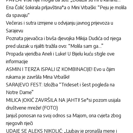
Ena Čolić šokirala prljavština*a o Mini Vrbaški: “Peju je molila
da spavaju“
Večeras i sutra izmjene u odvijanju javnog prijevoza u
Sarajevu
Poznata pjevačica i bivša djevojka Mikija Dudića od njega
pred ulazak u rijaliti tražila ovo: “Molila sam ga…”
Propada vjeridba Aneli i Luke! U Bijelu kuću stigle ove
informacije
ASMIN I TERZA ISPALI IZ KOMBINACIJE! Evo u čijim
rukama je završila Mina Vrbaški!
SARAJEVO FEST: Izložba “Trideset i šest pogleda na
Notre Dame”
MILICA JOKIĆ ZAVRŠILA NA JAHTI! Se*si pozom usijala
društvene mreže! (FOTO)
Janjuš ponosan na svoj odnos sa Majom, ona cvjeta zbog
njegovih riječi
UDAJE SE ALEKS NIKOLIĆ: „Ljubav je pronašla mene i