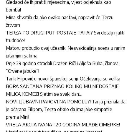
Gledaoci će ih pratiti mjesecima, vijest odjeknula kao
bomba!
Mina shvatila da ako ovako nastavi, napravit će Terzu
žrtvom
TERZA PO DRUGI PUT POSTAJE TATA!? Svi detalji rijaliti
trudnoće!
Matoru probudio ovaj učesnik: Nesvakidašnja scena u ranim
jutarnjim satima
Prije 39 godina stradali Dražen Ričl i Aljoša Buha, članovi
“Crvene jabuke”!
Tarik Filipović u novoj španskoj seriji: Očekivanja su velika
BORA SANTANA PRIZNAO KOLIKO MU NEDOSTAJE
MILICA KEMEZ! Sjetim se svaki dan…
NOVI LJUBAVNI PAROVI NA POMOLU?! Tanja priznala da
je očarana Filipom, Terza otkrio da ima jake simpatije
prema Mini!
VRELA AKCIJA IVANA I 20 GODINA MLAĐE CIMERKE!