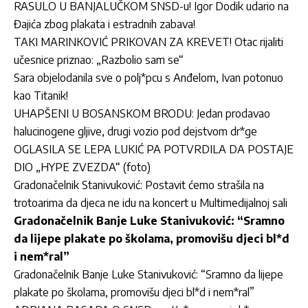
RASULO U BANJALUČKOM SNSD-u! Igor Dodik udario na
Đajića zbog plakata i estradnih zabava!
TAKI MARINKOVIĆ PRIKOVAN ZA KREVET! Otac rijaliti
učesnice priznao: „Razbolio sam se“
Sara objelodanila sve o polj*pcu s Anđelom, Ivan potonuo
kao Titanik!
UHAPŠENI U BOSANSKOM BRODU: Jedan prodavao
halucinogene gljive, drugi vozio pod dejstvom dr*ge
OGLASILA SE LEPA LUKIĆ PA POTVRDILA DA POSTAJE
DIO „HYPE ZVEZDA“ (foto)
Gradonačelnik Stanivuković: Postavit ćemo strašila na
trotoarima da djeca ne idu na koncert u Multimedijalnoj sali
Gradonačelnik Banje Luke Stanivuković: “Sramno
da lijepe plakate po školama, promovišu djeci bl*d
i nem*ral”
Gradonačelnik Banje Luke Stanivuković: “Sramno da lijepe
plakate po školama, promovišu djeci bl*d i nem*ral”