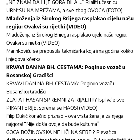
„NE ZNAM DA LI JE GORA BILA …“ Rijaliti učesnicu
URN*ŠU NA MREŽAMA, a sve zbog OVOGA (FOTO)
Mladoženja iz Širokog Brijega rasplakao cijelu našu
regiju: Ovakvi su rijetki (VIDEO)
Mladoženja iz Širokog Brijega rasplakao cijelu našu regiju:
Ovakvi su rijetki (VIDEO)
Marinkoviću se prepustila takmičarka koja ima godina koliko
i njegova kćerka
KRVAVI DAN NA BH. CESTAMA: Poginuo vozač u
Bosanskoj Gradišci
KRVAVI DAN NA BH. CESTAMA: Poginuo vozač u
Bosanskoj Gradišci
ZLATA I HASAN SPREMNI ZA RIJALITI!? Isplivale sve
PIKANTERIJE, sprema se HAOS! (VIDEO)
Filip Đukić konačno priznao – ova vrsta žena je za njega
najgora! “Nije došla ovdje da bude kulturna”
GOCA BOŽINOVSKA NE LIČI NA SEBE!? Pjevačica