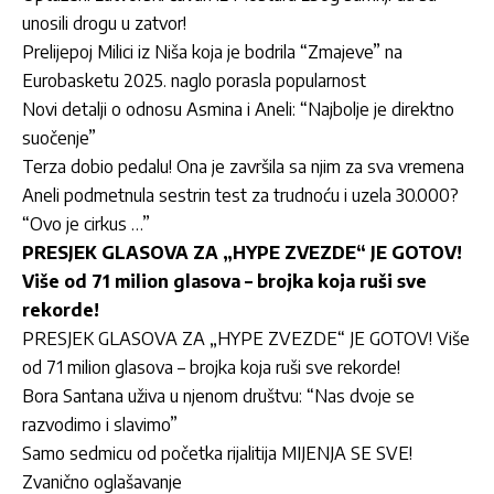
unosili drogu u zatvor!
Prelijepoj Milici iz Niša koja je bodrila “Zmajeve” na
Eurobasketu 2025. naglo porasla popularnost
Novi detalji o odnosu Asmina i Aneli: “Najbolje je direktno
suočenje”
Terza dobio pedalu! Ona je završila sa njim za sva vremena
Aneli podmetnula sestrin test za trudnoću i uzela 30.000?
“Ovo je cirkus …”
PRESJEK GLASOVA ZA „HYPE ZVEZDE“ JE GOTOV!
Više od 71 milion glasova – brojka koja ruši sve
rekorde!
PRESJEK GLASOVA ZA „HYPE ZVEZDE“ JE GOTOV! Više
od 71 milion glasova – brojka koja ruši sve rekorde!
Bora Santana uživa u njenom društvu: “Nas dvoje se
razvodimo i slavimo”
Samo sedmicu od početka rijalitija MIJENJA SE SVE!
Zvanično oglašavanje