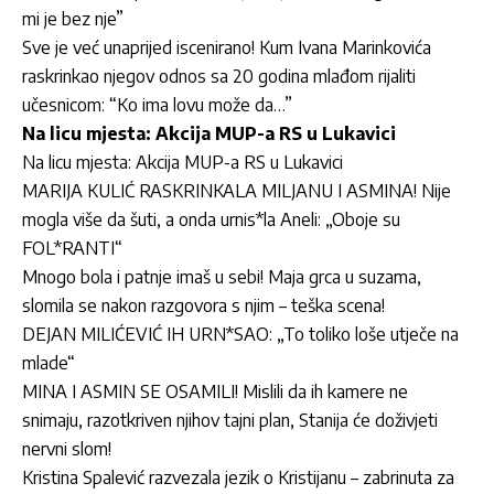
mi je bez nje”
Sve je već unaprijed iscenirano! Kum Ivana Marinkovića
raskrinkao njegov odnos sa 20 godina mlađom rijaliti
učesnicom: “Ko ima lovu može da…”
Na licu mjesta: Akcija MUP-a RS u Lukavici
Na licu mjesta: Akcija MUP-a RS u Lukavici
MARIJA KULIĆ RASKRINKALA MILJANU I ASMINA! Nije
mogla više da šuti, a onda urnis*la Aneli: „Oboje su
FOL*RANTI“
Mnogo bola i patnje imaš u sebi! Maja grca u suzama,
slomila se nakon razgovora s njim – teška scena!
DEJAN MILIĆEVIĆ IH URN*SAO: „To toliko loše utječe na
mlade“
MINA I ASMIN SE OSAMILI! Mislili da ih kamere ne
snimaju, razotkriven njihov tajni plan, Stanija će doživjeti
nervni slom!
Kristina Spalević razvezala jezik o Kristijanu – zabrinuta za