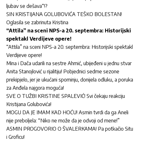
ljubav se dešava“!?
SIN KRISTIJANA GOLUBOVIĆA TEŠKO BOLESTAN!
Oglasila se zabrinuta Kristina
“Attila” na sceni NPS-a 20. septembra: Historijski
spektakl Verdijeve opere!
“Attila” na sceni NPS-a 20. septembra: Historijski spektakl
Verdijeve opere!
Mina i Dača udarili na sestre Ahmić, ubijeđeni u jednu stvar
Anita Stanojlović u rijalitiju! Pobjednici sedme sezone
prekipjelo, jer je ukućani spominju, donijela odluku, a poruka
za Anđela najgora moguća!
SVE O TUŽBI KRISTINE SPALEVIĆ! Svi čekaju reakciju
Kristijana Golubovića!
MOGU DA JE IMAM KAD HOĆU! Asmin tvrdi da ga Aneli
nije preboljela: “Niko ne može da je odvoji od mene!”
ASMIN PROGOVORIO O ŠVALERKAMA! Pa potkačio Situ
i Groficu!