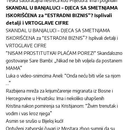
Teška saobraćajna nesreća kod Prijedora: Ima i poginulih
SKANDAL U BANJALUCI – DJECA SA SMETNJAMA
ISKORIŠĆENA za “ESTRADNI BIZNIS”? Isplivali
detalji i VRTOGLAVE CIFRE
SKANDAL U BANJALUCI – DJECA SA SMETNJAMA
ISKORIŠĆENA za “ESTRADNI BIZNIS”? Isplivali detalji i
VRTOGLAVE CIFRE
“NISAM PROSTITUTKA! PLAĆAM POREZ!“ Skandalozno
gostovanje Sare Bambi: „Nikad ne bih voljela da postanem
MAMA”
Luka o video-snimcima Aneli: “Onda neću biti više sa njom
…”
Razbijena mreža za krijumčarenje migranata iz Bosne i
Hercegovine u Hrvatsku: Ima i nekoliko uhapšenih
Kristina nakon pomirenja sa Kristijanom: “Živim trenutak i
vodim i vas kroz njega”
Asmin se srušio u Bijeloj kući!
Optuženi zatvorski čuvari iz Mostara zbog sumnji da su