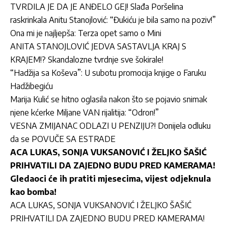
TVRDILA JE DA JE ANĐELO GEJ! Slađa Poršelina
raskrinkala Anitu Stanojlović: “Đukiću je bila samo na poziv!”
Ona mi je najljepša: Terza opet samo o Mini
ANITA STANOJLOVIĆ JEDVA SASTAVLJA KRAJ S
KRAJEM!? Skandalozne tvrdnje sve šokirale!
“Hadžija sa Koševa”: U subotu promocija knjige o Faruku
Hadžibegiću
Marija Kulić se hitno oglasila nakon što se pojavio snimak
njene kćerke Miljane VAN rijalitija: “Odron!”
VESNA ZMIJANAC ODLAZI U PENZIJU?! Donijela odluku
da se POVUČE SA ESTRADE
ACA LUKAS, SONJA VUKSANOVIĆ I ŽELJKO ŠAŠIĆ
PRIHVATILI DA ZAJEDNO BUDU PRED KAMERAMA!
Gledaoci će ih pratiti mjesecima, vijest odjeknula
kao bomba!
ACA LUKAS, SONJA VUKSANOVIĆ I ŽELJKO ŠAŠIĆ
PRIHVATILI DA ZAJEDNO BUDU PRED KAMERAMA!