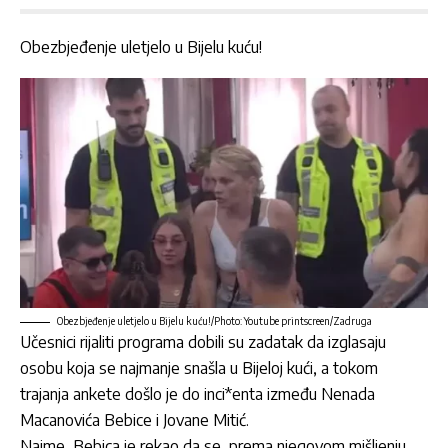
Obezbjeđenje uletjelo u Bijelu kuću!
Obezbjeđenje uletjelo u Bijelu kuću!/Photo: Youtube printscreen/Zadruga
Učesnici rijaliti programa dobili su zadatak da izglasaju
osobu koja se najmanje snašla u Bijeloj kući, a tokom
trajanja ankete došlo je do inci*enta između
Nenada
Macanovića Bebice
i Jovane Mitić.
Naime,
Bebica
je rekao da se, prema njegovom mišljenju,