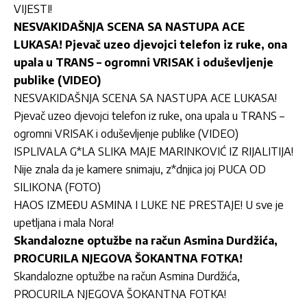
VIJESTI!
NESVAKIDAŠNJA SCENA SA NASTUPA ACE
LUKASA! Pjevač uzeo djevojci telefon iz ruke, ona
upala u TRANS – ogromni VRISAK i oduševljenje
publike (VIDEO)
NESVAKIDAŠNJA SCENA SA NASTUPA ACE LUKASA!
Pjevač uzeo djevojci telefon iz ruke, ona upala u TRANS –
ogromni VRISAK i oduševljenje publike (VIDEO)
ISPLIVALA G*LA SLIKA MAJE MARINKOVIĆ IZ RIJALITIJA!
Nije znala da je kamere snimaju, z*dnjica joj PUCA OD
SILIKONA (FOTO)
HAOS IZMEĐU ASMINA I LUKE NE PRESTAJE! U sve je
upetljana i mala Nora!
Skandalozne optužbe na račun Asmina Durdžića,
PROCURILA NJEGOVA ŠOKANTNA FOTKA!
Skandalozne optužbe na račun Asmina Durdžića,
PROCURILA NJEGOVA ŠOKANTNA FOTKA!