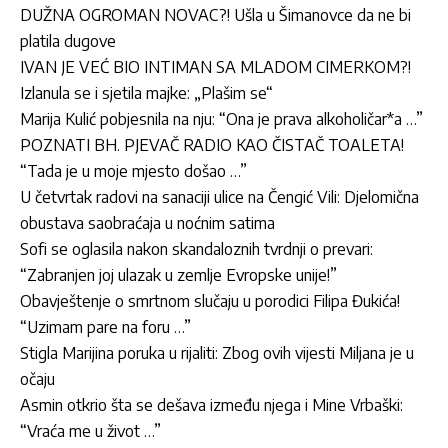
DUŽNA OGROMAN NOVAC?! Ušla u Šimanovce da ne bi
platila dugove
IVAN JE VEĆ BIO INTIMAN SA MLADOM CIMERKOM?!
Izlanula se i sjetila majke: „Plašim se“
Marija Kulić pobjesnila na nju: “Ona je prava alkoholičar*a …”
POZNATI BH. PJEVAČ RADIO KAO ČISTAČ TOALETA!
“Tada je u moje mjesto došao …”
U četvrtak radovi na sanaciji ulice na Čengić Vili: Djelomična
obustava saobraćaja u noćnim satima
Sofi se oglasila nakon skandaloznih tvrdnji o prevari:
“Zabranjen joj ulazak u zemlje Evropske unije!”
Obavještenje o smrtnom slučaju u porodici Filipa Đukića!
“Uzimam pare na foru …”
Stigla Marijina poruka u rijaliti: Zbog ovih vijesti Miljana je u
očaju
Asmin otkrio šta se dešava između njega i Mine Vrbaški:
“Vraća me u život …”