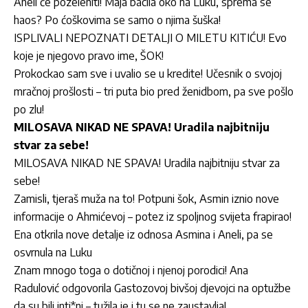
Aneli će pozeleniti! Maja bacila oko na Luku, sprema se
haos? Po ćoškovima se samo o njima šuška!
ISPLIVALI NEPOZNATI DETALJI O MILETU KITIĆU! Evo
koje je njegovo pravo ime, ŠOK!
Prokockao sam sve i uvalio se u kredite! Učesnik o svojoj
mračnoj prošlosti – tri puta bio pred ženidbom, pa sve pošlo
po zlu!
MILOSAVA NIKAD NE SPAVA! Uradila najbitniju
stvar za sebe!
MILOSAVA NIKAD NE SPAVA! Uradila najbitniju stvar za
sebe!
Zamisli, tjeraš muža na to! Potpuni šok, Asmin iznio nove
informacije o Ahmićevoj – potez iz spoljnog svijeta frapirao!
Ena otkrila nove detalje iz odnosa Asmina i Aneli, pa se
osvrnula na Luku
Znam mnogo toga o dotičnoj i njenoj porodici! Ana
Radulović odgovorila Gastozovoj bivšoj djevojci na optužbe
da su bili inti*ni – tužila je i tu se ne zaustavlja!