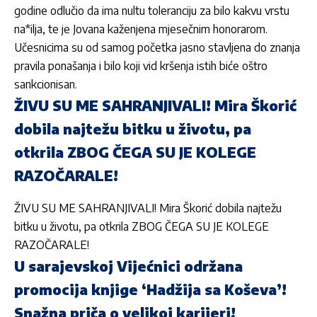
godine odlučio da ima nultu toleranciju za bilo kakvu vrstu
na*ilja, te je Jovana kaženjena mjesečnim honorarom.
Učesnicima su od samog početka jasno stavljena do znanja
pravila ponašanja i bilo koji vid kršenja istih biće oštro
sankcionisan.
ŽIVU SU ME SAHRANJIVALI! Mira Škorić
dobila najtežu bitku u životu, pa
otkrila ZBOG ČEGA SU JE KOLEGE
RAZOČARALE!
ŽIVU SU ME SAHRANJIVALI! Mira Škorić dobila najtežu
bitku u životu, pa otkrila ZBOG ČEGA SU JE KOLEGE
RAZOČARALE!
U sarajevskoj Vijećnici održana
promocija knjige ‘Hadžija sa Koševa’!
Snažna priča o velikoj karijeri!