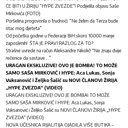
ĆE BITI U ŽIRIJU “HYPE ZVEZDE“! Podijelila objavu Saše
Mirkovića (FOTO)
Poršelina progovorila o trudnoći: “Ne želim da Terza bude
otac mog djeteta”
Od početka godine u Federaciji BiH skoro 10.000 manje
zaposlenih!
ŠTA JE PRAVI RAZLOG ZA TO?
Strašne uvrede na račun Aleksandre Nikolić! “Ne znaju dvije
rečenice da sastave …”
URAGAN EKSKLUZIVE! OVO JE BOMBA! TO MOŽE
SAMO SAŠA MIRKOVIĆ I HYPE: Aca Lukas, Sonja
Vuksanović i Željko Šašić su NOVI ČLANOVI ŽIRIJA
„HYPE ZVEZDA“ (VIDEO)
URAGAN EKSKLUZIVE! OVO JE BOMBA! TO MOŽE
SAMO SAŠA MIRKOVIĆ I HYPE: Aca Lukas, Sonja
Vuksanović i Željko Šašić su NOVI ČLANOVI ŽIRIJA „HYPE
ZVEZDA“ (VIDEO)
NOVA UČESNICA RIJALITIJA OJADILA VIŠE BUTIKA –