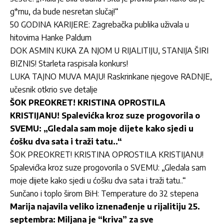
g*rnu, da bude nesretan slučaj!“
50 GODINA KARIJERE: Zagrebačka publika uživala u
hitovima Hanke Paldum
DOK ASMIN KUKA ZA NJOM U RIJALITIJU, STANIJA ŠIRI
BIZNIS! Starleta raspisala konkurs!
LUKA TAJNO MUVA MAJU! Raskrinkane njegove RADNJE,
učesnik otkrio sve detalje
ŠOK PREOKRET! KRISTINA OPROSTILA
KRISTIJANU! Spalevićka kroz suze progovorila o
SVEMU: „Gledala sam moje dijete kako sjedi u
ćošku dva sata i traži tatu..“
ŠOK PREOKRET! KRISTINA OPROSTILA KRISTIJANU!
Spalevićka kroz suze progovorila o SVEMU: „Gledala sam
moje dijete kako sjedi u ćošku dva sata i traži tatu..“
Sunčano i toplo širom BiH: Temperature do 32 stepena
Marija najavila veliko iznenađenje u rijalitiju 25.
septembra: Miljana je “kriva” za sve