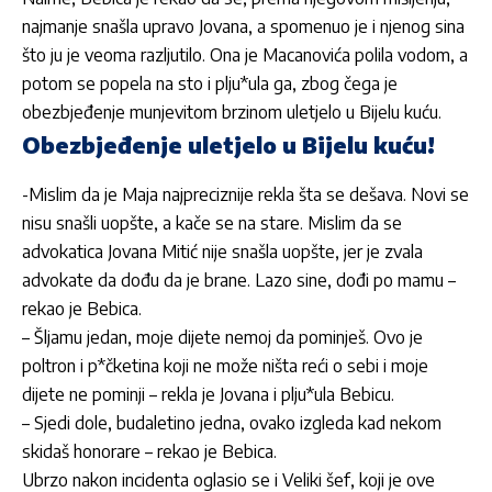
najmanje snašla upravo Jovana, a spomenuo je i njenog sina
što ju je veoma razljutilo. Ona je
Macanovića
polila vodom, a
potom se popela na sto i plju*ula ga, zbog čega je
obezbjeđenje munjevitom brzinom uletjelo u Bijelu kuću.
Obezbjeđenje uletjelo u Bijelu kuću!
-Mislim da je Maja najpreciznije rekla šta se dešava. Novi se
nisu snašli uopšte, a kače se na stare. Mislim da se
advokatica Jovana Mitić nije snašla uopšte, jer je zvala
advokate da dođu da je brane. Lazo sine, dođi po mamu –
rekao je
Bebica
.
– Šljamu jedan, moje dijete nemoj da pominješ. Ovo je
poltron i p*čketina koji ne može ništa reći o sebi i moje
dijete ne pominji – rekla je Jovana i plju*ula
Bebicu
.
– Sjedi dole, budaletino jedna, ovako izgleda kad nekom
skidaš honorare – rekao je
Bebica
.
Ubrzo nakon incidenta oglasio se i Veliki šef, koji je ove