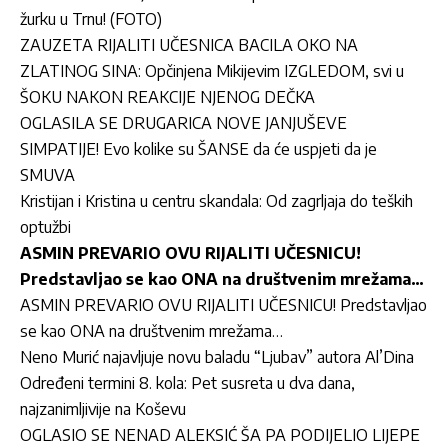
žurku u Trnu! (FOTO)
ZAUZETA RIJALITI UČESNICA BACILA OKO NA
ZLATINOG SINA: Opčinjena Mikijevim IZGLEDOM, svi u
ŠOKU NAKON REAKCIJE NJENOG DEČKA
OGLASILA SE DRUGARICA NOVE JANJUŠEVE
SIMPATIJE! Evo kolike su ŠANSE da će uspjeti da je
SMUVA
Kristijan i Kristina u centru skandala: Od zagrljaja do teških
optužbi
ASMIN PREVARIO OVU RIJALITI UČESNICU!
Predstavljao se kao ONA na društvenim mrežama…
ASMIN PREVARIO OVU RIJALITI UČESNICU! Predstavljao
se kao ONA na društvenim mrežama…
Neno Murić najavljuje novu baladu “Ljubav” autora Al’Dina
Određeni termini 8. kola: Pet susreta u dva dana,
najzanimljivije na Koševu
OGLASIO SE NENAD ALEKSIĆ ŠA PA PODIJELIO LIJEPE