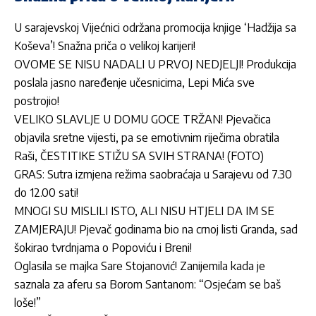
U sarajevskoj Vijećnici održana promocija knjige ‘Hadžija sa
Koševa’! Snažna priča o velikoj karijeri!
OVOME SE NISU NADALI U PRVOJ NEDJELJI! Produkcija
poslala jasno naređenje učesnicima, Lepi Mića sve
postrojio!
VELIKO SLAVLJE U DOMU GOCE TRŽAN! Pjevačica
objavila sretne vijesti, pa se emotivnim riječima obratila
Raši, ČESTITIKE STIŽU SA SVIH STRANA! (FOTO)
GRAS: Sutra izmjena režima saobraćaja u Sarajevu od 7.30
do 12.00 sati!
MNOGI SU MISLILI ISTO, ALI NISU HTJELI DA IM SE
ZAMJERAJU! Pjevač godinama bio na crnoj listi Granda, sad
šokirao tvrdnjama o Popoviću i Breni!
Oglasila se majka Sare Stojanović! Zanijemila kada je
saznala za aferu sa Borom Santanom: “Osjećam se baš
loše!”