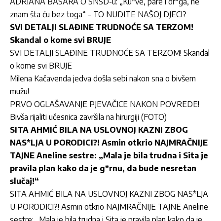
ADRIANA BASARA O SNSD-u: „Ku*ve, pare i dr*ga, ne
znam šta ću bez toga“ – TO NUDITE NAŠOJ DJECI?
SVI DETALJI SLAĐINE TRUDNOĆE SA TERZOM!
Skandal o kome svi BRUJE
SVI DETALJI SLAĐINE TRUDNOĆE SA TERZOM! Skandal
o kome svi BRUJE
Milena Kačavenda jedva došla sebi nakon sna o bivšem
mužu!
PRVO OGLAŠAVANJE PJEVAČICE NAKON POVREDE!
Bivša rijaliti učesnica završila na hirurgiji (FOTO)
SITA AHMIĆ BILA NA USLOVNOJ KAZNI ZBOG
NAS*LJA U PORODICI?! Asmin otkrio NAJMRAČNIJE
TAJNE Aneline sestre: „Mala je bila trudna i Sita je
pravila plan kako da je g*rnu, da bude nesretan
slučaj!“
SITA AHMIĆ BILA NA USLOVNOJ KAZNI ZBOG NAS*LJA
U PORODICI?! Asmin otkrio NAJMRAČNIJE TAJNE Aneline
sestre: „Mala je bila trudna i Sita je pravila plan kako da je