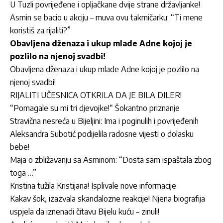
U Tuzli povrijeđene i opljačkane dvije strane državljanke!
Asmin se bacio u akciju – muva ovu takmičarku: “Ti mene
koristiš za rijaliti?”
Obavljena dženaza i ukup mlade Adne kojoj je
pozlilo na njenoj svadbi!
Obavljena dženaza i ukup mlade Adne kojoj je pozlilo na
njenoj svadbi!
RIJALITI UČESNICA OTKRILA DA JE BILA DILER!
“Pomagale su mi tri djevojke!“ Šokantno priznanje
Stravična nesreća u Bijeljini: Ima i poginulih i povrijeđenih
Aleksandra Subotić podijelila radosne vijesti o dolasku
bebe!
Maja o zbližavanju sa Asminom: “Dosta sam ispaštala zbog
toga …”
Kristina tužila Kristijana! Isplivale nove informacije
Kakav šok, izazvala skandalozne reakcije! Njena biografija
uspjela da iznenadi čitavu Bijelu kuću – zinuli!