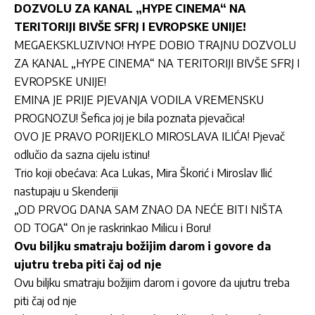
DOZVOLU ZA KANAL „HYPE CINEMA“ NA
TERITORIJI BIVŠE SFRJ I EVROPSKE UNIJE!
MEGAEKSKLUZIVNO! HYPE DOBIO TRAJNU DOZVOLU
ZA KANAL „HYPE CINEMA“ NA TERITORIJI BIVŠE SFRJ I
EVROPSKE UNIJE!
EMINA JE PRIJE PJEVANJA VODILA VREMENSKU
PROGNOZU! Šefica joj je bila poznata pjevačica!
OVO JE PRAVO PORIJEKLO MIROSLAVA ILIĆA! Pjevač
odlučio da sazna cijelu istinu!
Trio koji obećava: Aca Lukas, Mira Škorić i Miroslav Ilić
nastupaju u Skenderiji
„OD PRVOG DANA SAM ZNAO DA NEĆE BITI NIŠTA
OD TOGA“ On je raskrinkao Milicu i Boru!
Ovu biljku smatraju božijim darom i govore da
ujutru treba piti čaj od nje
Ovu biljku smatraju božijim darom i govore da ujutru treba
piti čaj od nje