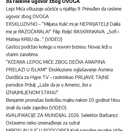
da raskine ugovor zbog OVOGA
Lepi Mića otkazuje učešće u rijalitiju 9: Prinuđen da raskine
ugovor zbog OVOGA
EKSKLUZIVNO – “Miljana Kulić mi je NEPRIJATELJ! Dalila
me je RAZOČARALA!“ Filip Reljić RASKRINKAVA: „Sofi i
Mateja KRIJU da…“ (VIDEO)
Gastoz podržao kolegu u novom biznisu: Novac leži u
starim zanatima
“KĆERKA LEPOG MIĆE ZBOG DEČKA ARAPINA
PRELAZI U ISLAM!“ Ekskluzivno oglašavanje Asmina
Durdžića za Hype TV – raskrinkao PRLJAVE TAJNE
porodice Pržulj: „Laže da je u Americi, živi u
IZNAJMLJENOM STANU“
Benjamin pronašao biološku majku nakon 20 godina! Nisu
znali da rade zajedno (VIDEO)
KVALIFIKACIJE ZA MUNDIJAL 2026. Selektor Barbarez:
Ostavimo neko iznenađenje za sutra!
MIROSLAV ILIĆ U PODGORICI! Kralj narodne muzike stiže