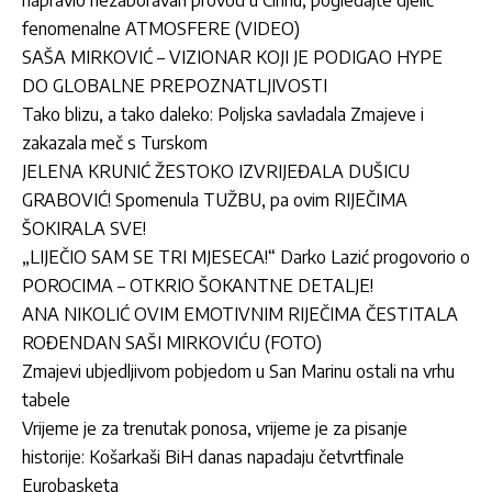
napravio nezaboravan provod u Cirihu, pogledajte djelić
fenomenalne ATMOSFERE (VIDEO)
SAŠA MIRKOVIĆ – VIZIONAR KOJI JE PODIGAO HYPE
DO GLOBALNE PREPOZNATLJIVOSTI
Tako blizu, a tako daleko: Poljska savladala Zmajeve i
zakazala meč s Turskom
JELENA KRUNIĆ ŽESTOKO IZVRIJEĐALA DUŠICU
GRABOVIĆ! Spomenula TUŽBU, pa ovim RIJEČIMA
ŠOKIRALA SVE!
„LIJEČIO SAM SE TRI MJESECA!“ Darko Lazić progovorio o
POROCIMA – OTKRIO ŠOKANTNE DETALJE!
ANA NIKOLIĆ OVIM EMOTIVNIM RIJEČIMA ČESTITALA
ROĐENDAN SAŠI MIRKOVIĆU (FOTO)
Zmajevi ubjedljivom pobjedom u San Marinu ostali na vrhu
tabele
Vrijeme je za trenutak ponosa, vrijeme je za pisanje
historije: Košarkaši BiH danas napadaju četvrtfinale
Eurobasketa