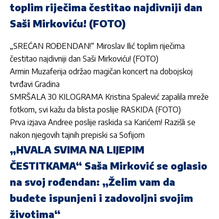
toplim riječima čestitao najdivniji dan
Saši Mirkoviću! (FOTO)
„SREĆAN ROĐENDAN!“ Miroslav Ilić toplim riječima
čestitao najdivniji dan Saši Mirkoviću! (FOTO)
Armin Muzaferija održao magičan koncert na dobojskoj
tvrđavi Gradina
SMRŠALA 30 KILOGRAMA Kristina Spalević zapalila mreže
fotkom, svi kažu da blista poslije RASKIDA (FOTO)
Prva izjava Andree poslije raskida sa Karićem! Razišli se
nakon njegovih tajnih prepiski sa Sofijom
„HVALA SVIMA NA LIJEPIM
ČESTITKAMA“ Saša Mirković se oglasio
na svoj rođendan: „Želim vam da
budete ispunjeni i zadovoljni svojim
životima“