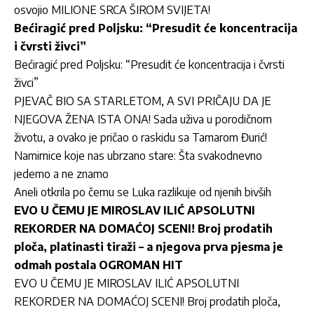
osvojio MILIONE SRCA ŠIROM SVIJETA!
Bećiragić pred Poljsku: “Presudit će koncentracija
i čvrsti živci”
Bećiragić pred Poljsku: “Presudit će koncentracija i čvrsti
živci”
PJEVAČ BIO SA STARLETOM, A SVI PRIČAJU DA JE
NJEGOVA ŽENA ISTA ONA! Sada uživa u porodičnom
životu, a ovako je pričao o raskidu sa Tamarom Đurić!
Namirnice koje nas ubrzano stare: Šta svakodnevno
jedemo a ne znamo
Aneli otkrila po čemu se Luka razlikuje od njenih bivših
EVO U ČEMU JE MIROSLAV ILIĆ APSOLUTNI
REKORDER NA DOMAĆOJ SCENI! Broj prodatih
ploča, platinasti tiraži – a njegova prva pjesma je
odmah postala OGROMAN HIT
EVO U ČEMU JE MIROSLAV ILIĆ APSOLUTNI
REKORDER NA DOMAĆOJ SCENI! Broj prodatih ploča,