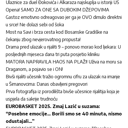
Ulaznice za duel Đokovića i Alkaraza najskuplja u istoriji US
Opena! SAMO ZA ONE SA DUBOKIM DŽEPOVIMA
Gastoz emotivno odreagovao jer ga je OVO dirnulo direktni
u srce! Ne dolazi sebi od šoka
Most na Savi i brza cesta kod Bosanske Gradiške na
čekanju zbog nevjerovatnog propusta!
Drama pred ulazak u rijaliti 9 – ponovo morao kod ljekara: U
posljednjih mjeseca dana tri puta posjetio kliniku
MATORA NAPRAVILA HAOS NA PLAŽI! Uživa na moru sa
Draganom, a pojavio se i ON!
Bivši rijaliti učesnik tražio ogromnu cifru za ulazak na imanje
u Šimanovcima: Danas obavljeni pregovori
Prva fotografija iz porodilišta bivše učesnice rijalitija koja je
uspjela da sakrije trudnoću
EUROBASKET 2025. Zmaj Lazić u suzama:
“Posebne emocije… Borili smo se 40 minuta, nismo
odustajali…”