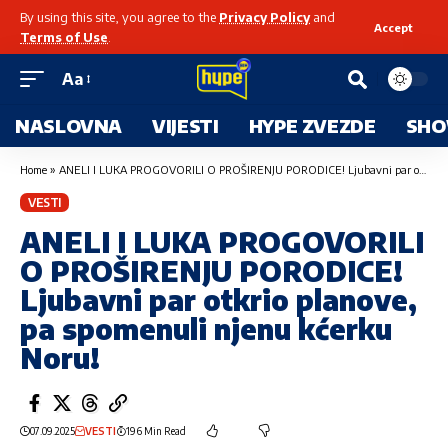
By using this site, you agree to the
Privacy Policy
and
Accept
Terms of Use
.
Aa
NASLOVNA
VIJESTI
HYPE ZVEZDE
SHO
Home
»
ANELI I LUKA PROGOVORILI O PROŠIRENJU PORODICE! Ljubavni par otkrio planove, pa spomenuli njenu kćerku Noru!
VESTI
ANELI I LUKA PROGOVORILI
O PROŠIRENJU PORODICE!
Ljubavni par otkrio planove,
pa spomenuli njenu kćerku
Noru!
07.09.2025
VESTI
196 Min Read