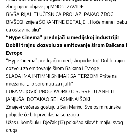
zbog njene objave joj MNOGI ZAVIDE
BIVŠA RIJALITI UČESNICA PROLAZI PAKAO ZBOG
BIVŠEG! Iznijela ŠOKANTNE DETALJE: „Hoće mene i bebu
da ostavi na ulici“
“Hype Cinema” prednjači u medijskoj industriji!
Dobili trajnu dozvolu za emitovanje širom Balkana i
Evrope
“Hype Cinema” prednjači u medijskoj industriji! Dobili trajnu
dozvolu za emitovanje širom Balkana i Evrope
SLAĐA IMA INTIMNI SNIMAK SA TERZOM! Pršte na
mrežama: „To spremaju za rijaliti“
LUKA VUJOVIĆ PROGOVORIO O SUSRETU ANELI I
JANJUŠA, DOTAKAO SE I ASMINA! ŠOK!
Zmajevi večeras gostuju u San Marinu: Sve osim rutinske
pobjede će biti prvoklasna senzacija
Užas u komšiluku: Dječak (13) pokušao silov*ti majku svog
druga