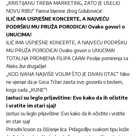
„KRISTIJANU TREBA MARKETING, ZATO JE USELIO
NOVU RIBU“ Fanovi bijesne zbog Golubovića!
ILIĆ IMA USPJEŠNE KONCERTE, A NAJVEĆU
PODRŠKU MU PRUŽA PORODICA! Ovako govori o
UNUCIMA!
ILIĆ IMA USPJEŠNE KONCERTE, A NAJVEĆU PODRŠKU
MU PRUŽA PORODICA! Ovako govori o UNUCIMA!
TOTALNA PROMJENA FILIPA CARA! Poslije pomirenja sa
Aleks živi drugačije!
„KOD IVANA NAJVIŠE VOLIM ŠTO JE DIVAN OTAC“ Niko
ne vjeruje da je Goca Tržan zaista ovo govorila o bivšem,
koga sada „KUNE“!
Jastuci su leglo prljavštine: Evo kako da ih očistite
i vratite im stari sjaj!
Jastuci su leglo prljavštine: Evo kako da ih očistite i vratite
im stari sjaj!
Prirodni losion za čišćenje lica: Prilagodljiv svakom tipu kože