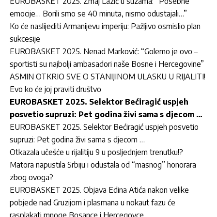
EUROBASKET 2025. Zmaj Lazić u suzama: “Posebne
emocije… Borili smo se 40 minuta, nismo odustajali…”
Ko će naslijediti Armanijevu imperiju: Pažljivo osmislio plan
sukcesije
EUROBASKET 2025. Nenad Marković: “Golemo je ovo –
sportisti su najbolji ambasadori naše Bosne i Hercegovine”
ASMIN OTKRIO SVE O STANIJINOM ULASKU U RIJALITI!
Evo ko će joj praviti društvo
EUROBASKET 2025. Selektor Bećiragić uspjeh
posvetio supruzi: Pet godina živi sama s djecom …
EUROBASKET 2025. Selektor Bećiragić uspjeh posvetio
supruzi: Pet godina živi sama s djecom …
Otkazala učešće u rijalitiju 9 u posljednjem trenutku!?
Matora napustila Srbiju i odustala od “masnog” honorara
zbog ovoga?
EUROBASKET 2025. Objava Edina Atića nakon velike
pobjede nad Gruzijom i plasmana u nokaut fazu će
rasplakati mnoge Bosance i Hercegovce