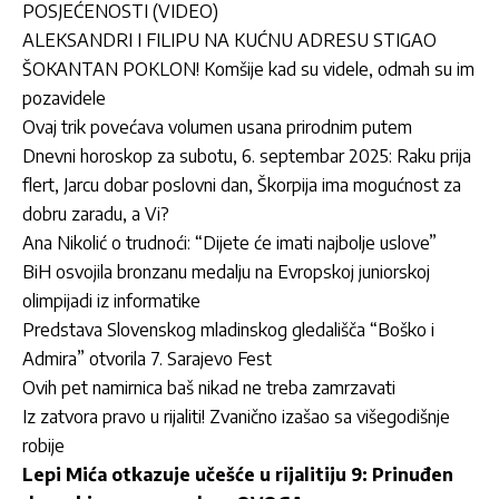
POSJEĆENOSTI (VIDEO)
ALEKSANDRI I FILIPU NA KUĆNU ADRESU STIGAO
ŠOKANTAN POKLON! Komšije kad su videle, odmah su im
pozavidele
Ovaj trik povećava volumen usana prirodnim putem
Dnevni horoskop za subotu, 6. septembar 2025: Raku prija
flert, Jarcu dobar poslovni dan, Škorpija ima mogućnost za
dobru zaradu, a Vi?
Ana Nikolić o trudnoći: “Dijete će imati najbolje uslove”
BiH osvojila bronzanu medalju na Evropskoj juniorskoj
olimpijadi iz informatike
Predstava Slovenskog mladinskog gledališča “Boško i
Admira” otvorila 7. Sarajevo Fest
Ovih pet namirnica baš nikad ne treba zamrzavati
Iz zatvora pravo u rijaliti! Zvanično izašao sa višegodišnje
robije
Lepi Mića otkazuje učešće u rijalitiju 9: Prinuđen