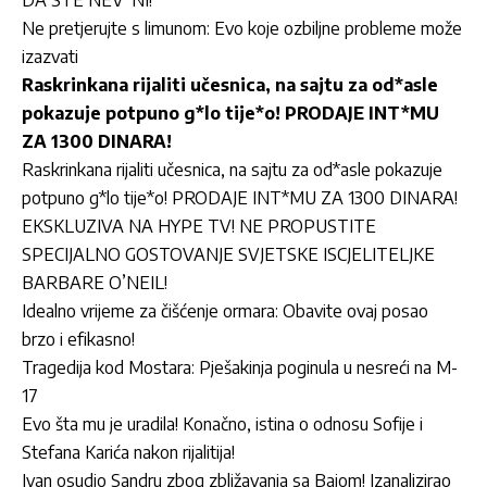
DA STE NEV*NI!“
Ne pretjerujte s limunom: Evo koje ozbiljne probleme može
izazvati
Raskrinkana rijaliti učesnica, na sajtu za od*asle
pokazuje potpuno g*lo tije*o! PRODAJE INT*MU
ZA 1300 DINARA!
Raskrinkana rijaliti učesnica, na sajtu za od*asle pokazuje
potpuno g*lo tije*o! PRODAJE INT*MU ZA 1300 DINARA!
EKSKLUZIVA NA HYPE TV! NE PROPUSTITE
SPECIJALNO GOSTOVANJE SVJETSKE ISCJELITELJKE
BARBARE O’NEIL!
Idealno vrijeme za čišćenje ormara: Obavite ovaj posao
brzo i efikasno!
Tragedija kod Mostara: Pješakinja poginula u nesreći na M-
17
Evo šta mu je uradila! Konačno, istina o odnosu Sofije i
Stefana Karića nakon rijalitija!
Ivan osudio Sandru zbog zbližavanja sa Bajom! Izanalizirao