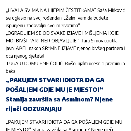
„HVALA SVIMA NA LIJEPIM ČESTITKAMA“ Saša Mirković
se oglasio na svoj rođendan: „Želim vam da budete
ispunjeni i zadovoljni svojim životima“
„OGRAĐUJEM SE OD SVAKE IZJAVE I MIŠLJENJA KOJE
MOJ BIVŠI PARTNER OBJAVLJUJE!“ Tara Simov uputila
javni APEL nakon SR*MNE IZJAVE njenog bivšeg partnera i
oca njenog djeteta!
TUGA U DOMU ENE ČOLIĆ! Bivšoj rijaliti učesnici preminula
baka
„PAKUJEM STVARI IDIOTA DA GA
POŠALJEM GDJE MU JE MJESTO!“
Stanija završila sa Asminom? Njene
riječi ODZVANJAJU
„PAKUJEM STVARI IDIOTA DA GA POŠALJEM GDJE MU
JE MJESTO!“ Stanija završila sa Asminom? Njene riječi