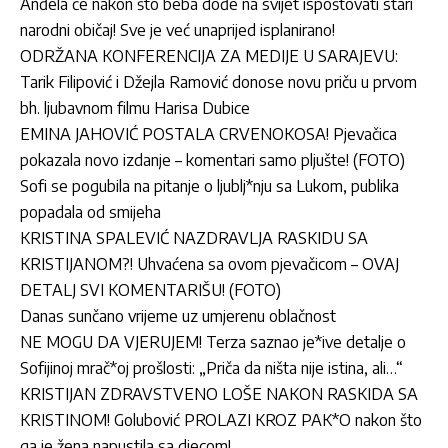
Anđela će nakon što beba dođe na svijet ispoštovati stari
narodni običaj! Sve je već unaprijed isplanirano!
ODRŽANA KONFERENCIJA ZA MEDIJE U SARAJEVU:
Tarik Filipović i Džejla Ramović donose novu priču u prvom
bh. ljubavnom filmu Harisa Dubice
EMINA JAHOVIĆ POSTALA CRVENOKOSA! Pjevačica
pokazala novo izdanje – komentari samo pljušte! (FOTO)
Sofi se pogubila na pitanje o ljublj*nju sa Lukom, publika
popadala od smijeha
KRISTINA SPALEVIĆ NAZDRAVLJA RASKIDU SA
KRISTIJANOM?! Uhvaćena sa ovom pjevačicom – OVAJ
DETALJ SVI KOMENTARIŠU! (FOTO)
Danas sunčano vrijeme uz umjerenu oblačnost
NE MOGU DA VJERUJEM! Terza saznao je*ive detalje o
Sofijinoj mrač*oj prošlosti: „Priča da ništa nije istina, ali…“
KRISTIJAN ZDRAVSTVENO LOŠE NAKON RASKIDA SA
KRISTINOM! Golubović PROLAZI KROZ PAK*O nakon što
ga je žena napustila sa djecom!