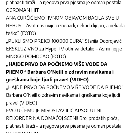
platinasti tiraži – a njegova prva pjesma je odmah postala
OGROMAN HIT
ANA ĆURČIĆ EMOTIVNOM OBJAVOM BACILA SVE U
REBUS: „Život nas uvijek iznenadi, nekada lijepo, a nekada
teško“ (FOTO)
„PUKLI SMO PREKO 100.000 EURA“ Stanija Dobrojević
EKSKLUZIVNO za Hype TV otkriva detalje – Asmin joj je
MNOGO POMOGAO (FOTO)
„HAJDE PRVO DA POČNEMO VIŠE VODE DA
PIJEMO“ Barbara O’Neill o zdravim navikama i
greškama koje ljudi prave! (VIDEO)
„HAJDE PRVO DA POČNEMO VIŠE VODE DA PIJEMO“
Barbara O’Neill o zdravim navikama i greškama koje ljudi
prave! (VIDEO)
EVO U ČEMU JE MIROSLAV ILIĆ APSOLUTNI
REKORDER NA DOMAĆOJ SCENI! Broj prodatih ploča,
platinasti tiraži – a njegova prva pjesma je odmah postala