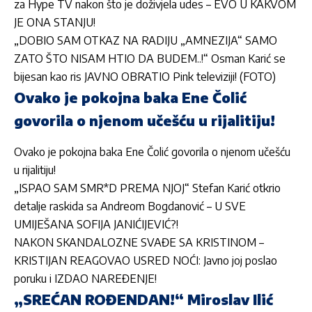
za Hype TV nakon što je doživjela udes – EVO U KAKVOM
JE ONA STANJU!
„DOBIO SAM OTKAZ NA RADIJU „AMNEZIJA“ SAMO
ZATO ŠTO NISAM HTIO DA BUDEM..!“ Osman Karić se
bijesan kao ris JAVNO OBRATIO Pink televiziji! (FOTO)
Ovako je pokojna baka Ene Čolić
govorila o njenom učešću u rijalitiju!
Ovako je pokojna baka Ene Čolić govorila o njenom učešću
u rijalitiju!
„ISPAO SAM SMR*D PREMA NJOJ“ Stefan Karić otkrio
detalje raskida sa Andreom Bogdanović – U SVE
UMIJEŠANA SOFIJA JANIĆIJEVIĆ?!
NAKON SKANDALOZNE SVAĐE SA KRISTINOM –
KRISTIJAN REAGOVAO USRED NOĆI: Javno joj poslao
poruku i IZDAO NAREĐENJE!
„SREĆAN ROĐENDAN!“ Miroslav Ilić