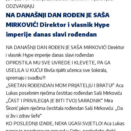
ODZVANJAJU
NA DANAŠNJI DAN ROĐEN JE SAŠA
MIRKOVIĆ! Direktor i vlasnik Hype
imperije danas slavi rođendan
NA DANAŠNJI DAN ROĐEN JE SAŠA MIRKOVIĆ! Direktor
i vlasnik Hype imperije danas slavi rođendan
OPROSTILA MU SVE UVREDE I KLEVETE, PA GA
USELILA U KUĆU! Bivša rijaliti učenica sve šokirala,
spremaju i svadbu?!
„SRETAN ROĐENDAN MOM PRIJATELJU I BRATU!“ Aca
Lukas posebnim riječima čestitao rođendan Saši Mirkoviću
„ČAST I PRIVILEGIJA JE BITI TVOJ SARADNIK“ Mira
Škorić jakim riječima čestitala rođendan Saši Mirkoviću: „Da
si živ i zdrav šefe“
KO POSLEDNJI IZAĐE, NEKA UGASI SVJETLO! Aca Lukas