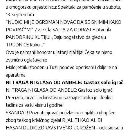
u crnogorsku prijestolnicu: Spektakl za pamćenje u subotu,
13. septembra
“NUDIO MI JE OGROMAN NOVAC DA SE SNIMIM KAKO
POVRAĆ*M!“ Zvijezda SAJTA ZA ODRASLE otvorila
PANDORINU KUTIJU: „Daju bogatstvo da gledaju
TRUDNICE kako…“
Ovo je najmanji honorar u istoriji rijalitija! Čeka se njeno
zvanično oglašavanje
Maloljetnik izboden u Tuzli ponovo operisan! I dalje je na
aparatima
NI TRAGA NI GLASA OD ANĐELE: Gastoz solo igrač
NI TRAGA NI GLASA OD ANĐELE: Gastoz solo igrač
Precizno, brzo i jednostavno saznajte kolika je idealna
težina za vašu visinu i godine!
SKANDAL! Poznati pjevač po izlasku iz rijalitija uhapšen
zbog teškog krivičnog djela! RIJALITI KAO ALIBI
HASAN DUDIĆ ZDRAVSTVENO UGROŽEN – oglasio se u