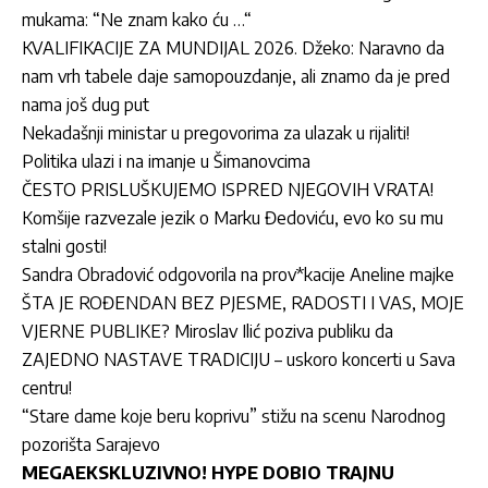
mukama: “Ne znam kako ću …“
KVALIFIKACIJE ZA MUNDIJAL 2026. Džeko: Naravno da
nam vrh tabele daje samopouzdanje, ali znamo da je pred
nama još dug put
Nekadašnji ministar u pregovorima za ulazak u rijaliti!
Politika ulazi i na imanje u Šimanovcima
ČESTO PRISLUŠKUJEMO ISPRED NJEGOVIH VRATA!
Komšije razvezale jezik o Marku Đedoviću, evo ko su mu
stalni gosti!
Sandra Obradović odgovorila na prov*kacije Aneline majke
ŠTA JE ROĐENDAN BEZ PJESME, RADOSTI I VAS, MOJE
VJERNE PUBLIKE? Miroslav Ilić poziva publiku da
ZAJEDNO NASTAVE TRADICIJU – uskoro koncerti u Sava
centru!
“Stare dame koje beru koprivu” stižu na scenu Narodnog
pozorišta Sarajevo
MEGAEKSKLUZIVNO! HYPE DOBIO TRAJNU