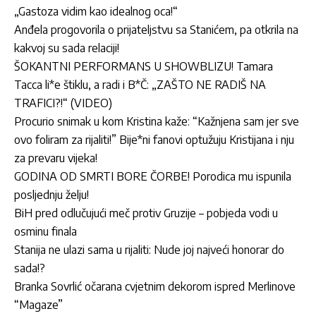
„Gastoza vidim kao idealnog oca!“
Anđela progovorila o prijateljstvu sa Stanićem, pa otkrila na
kakvoj su sada relaciji!
ŠOKANTNI PERFORMANS U SHOWBLIZU! Tamara
Tacca li*e štiklu, a radi i B*Č: „ZAŠTO NE RADIŠ NA
TRAFICI?!“ (VIDEO)
Procurio snimak u kom Kristina kaže: “Kažnjena sam jer sve
ovo foliram za rijaliti!” Bije*ni fanovi optužuju Kristijana i nju
za prevaru vijeka!
GODINA OD SMRTI BORE ČORBE! Porodica mu ispunila
posljednju želju!
BiH pred odlučujući meč protiv Gruzije – pobjeda vodi u
osminu finala
Stanija ne ulazi sama u rijaliti: Nude joj najveći honorar do
sada!?
Branka Sovrlić očarana cvjetnim dekorom ispred Merlinove
“Magaze”