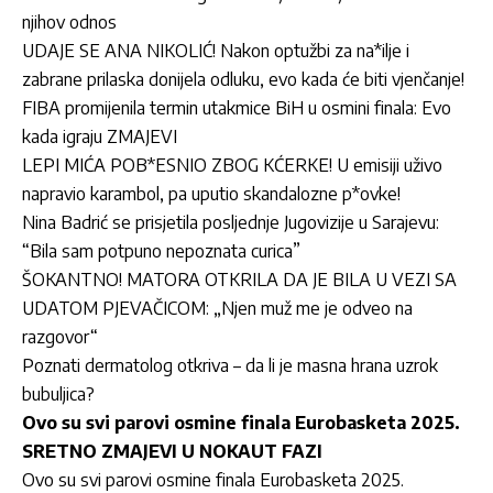
njihov odnos
UDAJE SE ANA NIKOLIĆ! Nakon optužbi za na*ilje i
zabrane prilaska donijela odluku, evo kada će biti vjenčanje!
FIBA promijenila termin utakmice BiH u osmini finala: Evo
kada igraju ZMAJEVI
LEPI MIĆA POB*ESNIO ZBOG KĆERKE! U emisiji uživo
napravio karambol, pa uputio skandalozne p*ovke!
Nina Badrić se prisjetila posljednje Jugovizije u Sarajevu:
“Bila sam potpuno nepoznata curica”
ŠOKANTNO! MATORA OTKRILA DA JE BILA U VEZI SA
UDATOM PJEVAČICOM: „Njen muž me je odveo na
razgovor“
Poznati dermatolog otkriva – da li je masna hrana uzrok
bubuljica?
Ovo su svi parovi osmine finala Eurobasketa 2025.
SRETNO ZMAJEVI U NOKAUT FAZI
Ovo su svi parovi osmine finala Eurobasketa 2025.