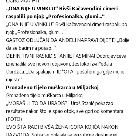
OGROMAN HIT
„ONA NIJE U VINKLU“ Bivši Kačavendini cimeri
raspalili po njoj: „Profesionalka, glumi…“
„ONA NIJE U VINKLU“ Bivši Kačavendini cimeri raspalili po
njoj: „Profesionalka, glumi…“
GASTOZ ODLUČAN DA ANĐELI NAPRAVI DIJETE! „Bolje
da se bacim na posao…“
DEFINITIVNI RASKID STANIJE I ASMINA! Dobrojevićeva
iznenadila sve novom objavom, žestoko izvri*eđala
Durdžića: „Da spakujem ID*OTA i pošaljem ga gdje mu je
mjesto“
Pronađeno tijelo muškarca u Miljackoj
Pronađeno tijelo muškarca u Miljackoj
„MORAŠ LI TO DA URADIŠ?“ Uroš Stanić pokazao
rezultate nakon što je spao otok, sve gori od komentara
(FOTO)
EVO ŠTA RADI BIVŠA ŽENA IGORA KOJIĆA NAKON
RAZVODA: Sofija se oglasila sa egzotične destinacije,