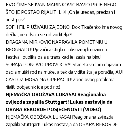
EVO ČIME SE IVAN MARINKOVIĆ BAVIO PRIJE NEGO
ŠTO JE POSTAO RIJALITI LIK! „On je uredan, precizan i
nestrpljiv“
SOFI I FILIP UŽIVAJU ZAJEDNO! Dok Tkačenko ima novog
dečka, ne odvaja se od voditelja?!
DRAGANA MIRKOVIĆ NAPRAVILA POMETNJU U
BEOGRADU! Pjevačica stigla u luksuznoj limuzini na
festival, publika pala u trans kad je izasla na binu!
SORAJA PONOVO PROVOCIRA! Starleta vrelom objavom
bacila muški rod na muke, a tek da vidite šta je poručila, AU!
GASTOZ MORA NA OPERACIJU! Zbog ovog problema
rijaliti pobjednik ide pod nož
NJEMAČKA OBOŽAVA LUKASA! Reagionalna
zvijezda zapalila Stuttgart! Lukas nastavlja da
OBARA REKORDE POSJEĆENOSTI (VIDEO)
NJEMAČKA OBOŽAVA LUKASA! Reagionalna zvijezda
zapalila Stuttgart! Lukas nastavlja da OBARA REKORDE