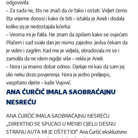
odgovorila:
– Za sada ne, što ne znači da će tako i ostati. Vidjet ćemo
šta vrijeme donosi i kako će biti – istakla je Aneli i dodala
koliko joj je nedostajala kćerka:
– Veoma mi je falila. Ne znam da opišem kako se osjećam.
Plačem i sad svaki dan jer nismo zajedno. Jedva čekam da
je vidim i zagrlim. Kad me je vidjela, obradovala mi se i
zamolila da ne idem nigdje više – rekla je Aneli.
– Nora i ja imamo dobar odnos. Djeluje mi kao da sam joj
ulio neku dozu povjerenja. Nora je jedno prelijepo,
vaspitano dijete – kaže Vujović.
ANA ĆURČIĆ IMALA SAOBRAĆAJNU
NESREĆU
ANA ĆURČIĆ IMALA SAOBRAĆAJNU NESREĆU
„DIREKTNO SE SPUCAO U MENE! CIJELU DESNU
STRANU AUTA MI JE OŠTETIO!“ Ana Ćurčić ekskluzivno