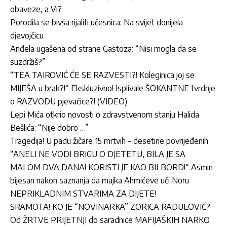
obaveze, a Vi?
Porodila se bivša rijaliti učesnica: Na svijet donijela
djevojčicu
Anđela ugašena od strane Gastoza: “Nisi mogla da se
suzdržiš?”
“TEA TAIROVIĆ ĆE SE RAZVESTI?! Koleginica joj se
MIJEŠA u brak?!“ Ekskluzivno! Isplivale ŠOKANTNE tvrdnje
o RAZVODU pjevačice?! (VIDEO)
Lepi Mića otkrio novosti o zdravstvenom stanju Halida
Bešlića: “Nije dobro …”
Tragedija! U padu žičare 15 mrtvih – desetine povrijeđenih
“ANELI NE VODI BRIGU O DJETETU, BILA JE SA
MALOM DVA DANA! KORISTI JE KAO BILBORD!“ Asmin
bijesan nakon saznanja da majka Ahmićeve uči Noru
NEPRIKLADNIM STVARIMA ZA DIJETE!
SRAMOTA! KO JE “NOVINARKA” ZORICA RADULOVIĆ?
Od ŽRTVE PRIJETNJI do saradnice MAFIJAŠKIH NARKO