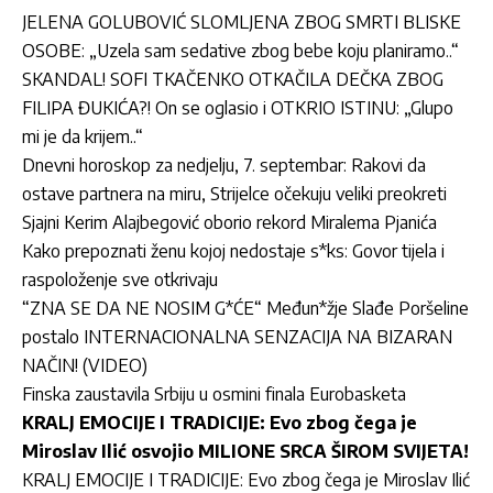
JELENA GOLUBOVIĆ SLOMLJENA ZBOG SMRTI BLISKE
OSOBE: „Uzela sam sedative zbog bebe koju planiramo..“
SKANDAL! SOFI TKAČENKO OTKAČILA DEČKA ZBOG
FILIPA ĐUKIĆA?! On se oglasio i OTKRIO ISTINU: „Glupo
mi je da krijem..“
Dnevni horoskop za nedjelju, 7. septembar: Rakovi da
ostave partnera na miru, Strijelce očekuju veliki preokreti
Sjajni Kerim Alajbegović oborio rekord Miralema Pjanića
Kako prepoznati ženu kojoj nedostaje s*ks: Govor tijela i
raspoloženje sve otkrivaju
“ZNA SE DA NE NOSIM G*ĆE“ Međun*žje Slađe Poršeline
postalo INTERNACIONALNA SENZACIJA NA BIZARAN
NAČIN! (VIDEO)
Finska zaustavila Srbiju u osmini finala Eurobasketa
KRALJ EMOCIJE I TRADICIJE: Evo zbog čega je
Miroslav Ilić osvojio MILIONE SRCA ŠIROM SVIJETA!
KRALJ EMOCIJE I TRADICIJE: Evo zbog čega je Miroslav Ilić