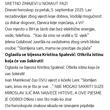
SRETNO ZMAJEVI U NOKAUT FAZI
Dnevni horoskop za petak, 5. septembar 2025: Lav
nezadovoljan zbog vijesti koje dobiva, Vodoliji mogućnost
za dobar dogovor, Djevica krije osjećanja, a Vi?
Ovo mjesto u BiH je šesti dan bez električne energije,
vode, telefona… “Kao da smo se vratili u 12. vijek”
Jelena Golubović završila na sedativima zbog smrti bliske
osobe: “Slomljena sam, mama ne prestaje da plače”
Oglasila se bijesna Kristina Spalević: Otkrila istinu
koja će vas šokirati!
Oglasila se bijesna Kristina Spalević: Otkrila istinu koja će
vas šokirati!
Ivan Marinković čuo OVU vijest o kćerki Leni: “Slomljen
sam, krivo mi je što je sve …” NIJE MOGAO SAKRITI SUZE
MIROSLAV ILIĆ IMA NAJVEĆE HITOVE, A OVE PJESME
JE ODBIO! Otkrio i ono što malo ko zna!
Ovi horoskopski znakovi nikada ne iznevjere prijatelje