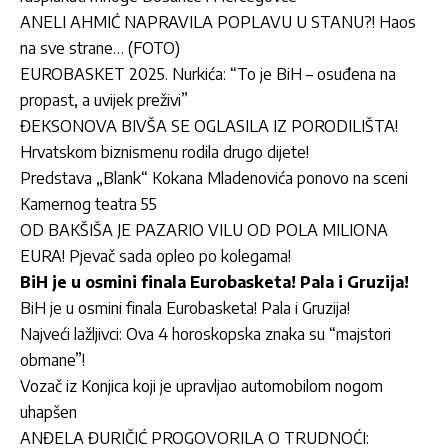
ANELI AHMIĆ NAPRAVILA POPLAVU U STANU?! Haos
na sve strane… (FOTO)
EUROBASKET 2025. Nurkića: “To je BiH – osuđena na
propast, a uvijek preživi”
ĐEKSONOVA BIVŠA SE OGLASILA IZ PORODILIŠTA!
Hrvatskom biznismenu rodila drugo dijete!
Predstava „Blank“ Kokana Mladenovića ponovo na sceni
Kamernog teatra 55
OD BAKŠIŠA JE PAZARIO VILU OD POLA MILIONA
EURA! Pjevač sada opleo po kolegama!
BiH je u osmini finala Eurobasketa! Pala i Gruzija!
BiH je u osmini finala Eurobasketa! Pala i Gruzija!
Najveći lažljivci: Ova 4 horoskopska znaka su “majstori
obmane”!
Vozač iz Konjica koji je upravljao automobilom nogom
uhapšen
ANĐELA ĐURIČIĆ PROGOVORILA O TRUDNOĆI: