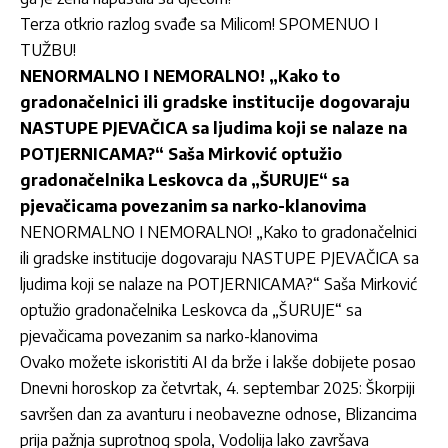
Terza otkrio razlog svađe sa Milicom! SPOMENUO I
TUŽBU!
NENORMALNO I NEMORALNO! „Kako to
gradonačelnici ili gradske institucije dogovaraju
NASTUPE PJEVAČICA sa ljudima koji se nalaze na
POTJERNICAMA?“ Saša Mirković optužio
gradonačelnika Leskovca da „ŠURUJE“ sa
pjevačicama povezanim sa narko-klanovima
NENORMALNO I NEMORALNO! „Kako to gradonačelnici
ili gradske institucije dogovaraju NASTUPE PJEVAČICA sa
ljudima koji se nalaze na POTJERNICAMA?“ Saša Mirković
optužio gradonačelnika Leskovca da „ŠURUJE“ sa
pjevačicama povezanim sa narko-klanovima
Ovako možete iskoristiti AI da brže i lakše dobijete posao
Dnevni horoskop za četvrtak, 4. septembar 2025: Škorpiji
savršen dan za avanturu i neobavezne odnose, Blizancima
prija pažnja suprotnog spola, Vodolija lako završava