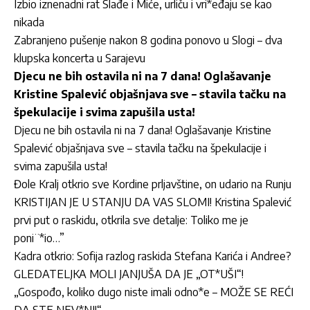
Izbio iznenadni rat Slađe i Miće, urliču i vri*eđaju se kao
nikada
Zabranjeno pušenje nakon 8 godina ponovo u Slogi – dva
klupska koncerta u Sarajevu
Djecu ne bih ostavila ni na 7 dana! Oglašavanje
Kristine Spalević objašnjava sve – stavila tačku na
špekulacije i svima zapušila usta!
Djecu ne bih ostavila ni na 7 dana! Oglašavanje Kristine
Spalević objašnjava sve – stavila tačku na špekulacije i
svima zapušila usta!
Đole Kralj otkrio sve Kordine prljavštine, on udario na Runju
KRISTIJAN JE U STANJU DA VAS SLOMI! Kristina Spalević
prvi put o raskidu, otkrila sve detalje: Toliko me je
poni¨*io…”
Kadra otkrio: Sofija razlog raskida Stefana Karića i Andree?
GLEDATELJKA MOLI JANJUŠA DA JE „OT*UŠI“!
„Gospođo, koliko dugo niste imali odno*e – MOŽE SE REĆI