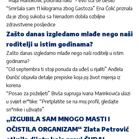
“Maja Marinković polomila ruku” – evo šta se desilo
“Smršala sam 11 kilograma zbog Gastoza” Ena Čolić priznala
da je zbog sukoba sa Nenadom dobila ozbiljne
zdravstvene posljedice
Zašto danas izgledamo mlađe nego naši
roditelji u istim godinama?
Zašto danas izgledamo mlađe nego naši roditelji u istim
godinama?
“Od septembra ti stoji ponuda da uđeš u rijaliti” Anđela
Đuričić objavila detalje prepiske koja joj život mijenja iz
korena
“Posao za poželjeti” Bivša supruga Ivana Marinkovića ulazi
u svijet er*tike: “Pretplatite se na moj profil, gledajte
sn*mke i uživajte”
„IZGUBILA SAM MNOGO MASTI I
OČISTILA ORGANIZAM“ Zlata Petrović