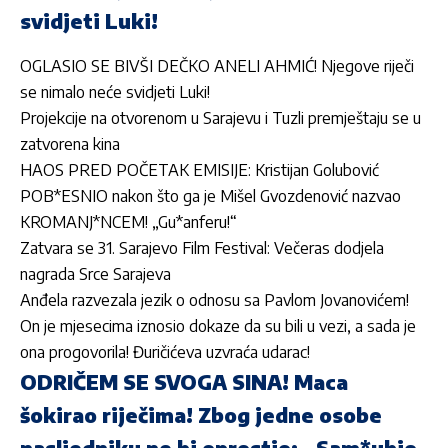
svidjeti Luki!
OGLASIO SE BIVŠI DEČKO ANELI AHMIĆ! Njegove riječi
se nimalo neće svidjeti Luki!
Projekcije na otvorenom u Sarajevu i Tuzli premještaju se u
zatvorena kina
HAOS PRED POČETAK EMISIJE: Kristijan Golubović
POB*ESNIO nakon što ga je Mišel Gvozdenović nazvao
KROMANJ*NCEM! „Gu*anferu!“
Zatvara se 31. Sarajevo Film Festival: Večeras dodjela
nagrada Srce Sarajeva
Anđela razvezala jezik o odnosu sa Pavlom Jovanovićem!
On je mjesecima iznosio dokaze da su bili u vezi, a sada je
ona progovorila! Đuričićeva uzvraća udarac!
ODRIČEM SE SVOGA SINA! Maca
šokirao riječima! Zbog jedne osobe
nasljedniku ne bi oprostio: „Sam*ubio