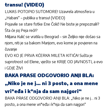
transu! (VIDEO)
LUKAS POTOPIO SUTOMORE! Uzavrela atmosfera u
„Habani“ – publika u transu! (VIDEO)
Pojavile se stare fotke Ene Čolić! Ne biste je prepoznali!?
Šta će joj Peja reći!?
Miljana Kulić se vratila u Beograd – sin Željko nije došao sa
njom, niti je sa bakom Marijom, evo kome je povjeren na
čuvanje
EVO KO JE PRVA KĆERKA MILETA KITIĆA! Sušta je
suprotnost od Elene, vješto se KRIJE OD JAVNOSTI, a evo
i GDJE ŽIVI
BAKA PRASE ODGOVORIO ANJI BLA:
„Niko je ne j… ni 3 posto, a ona mene
vri*eđa i k*nja da sam najgori“
BAKA PRASE ODGOVORIO ANJI BLA: „Niko je ne j… ni 3
posto, a ona mene vri*eđa i k*nja da sam najgori“