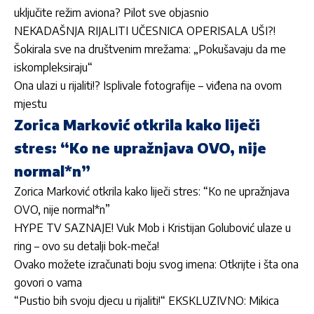
uključite režim aviona? Pilot sve objasnio
NEKADAŠNJA RIJALITI UČESNICA OPERISALA UŠI?!
Šokirala sve na društvenim mrežama: „Pokušavaju da me
iskompleksiraju“
Ona ulazi u rijaliti!? Isplivale fotografije – viđena na ovom
mjestu
Zorica Marković otkrila kako liječi
stres: “Ko ne upražnjava OVO, nije
normal*n”
Zorica Marković otkrila kako liječi stres: “Ko ne upražnjava
OVO, nije normal*n”
HYPE TV SAZNAJE! Vuk Mob i Kristijan Golubović ulaze u
ring – ovo su detalji bok-meča!
Ovako možete izračunati boju svog imena: Otkrijte i šta ona
govori o vama
“Pustio bih svoju djecu u rijaliti!“ EKSKLUZIVNO: Mikica