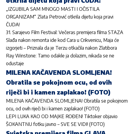
otkrila dijetu koja pravi ČUDA!
„IZGUBILA SAM MNOGO MASTI I OČISTILA
ORGANIZAM“ Zlata Petrović otkrila dijetu koja pravi
ČUDA!
31. Sarajevo Film Festival: Večeras premijera filma STAZA
Slađa nakon remonta ide kod Cara u Crikvenicu, Maja će
izgorjeti – Priznala da je Terzu otkačila nakon Zlatibora
Ray Winstone: Tamo odakle ja dolazim, nikada se ne
odustaje
MILENA KAČAVENDA SLOMLJENA!
Obratila se pokojnom ocu, od ovih
riječi bi i kamen zaplakao! (FOTO)
MILENA KAČAVENDA SLOMLJENA! Obratila se pokojnom
ocu, od ovih riječi bi i kamen zaplakao! (FOTO)
LEPI LUKA KAO OD MAJKE ROĐEN! Tiktoker objavio
ŠOKANTNU fotku javno – SVE SE VIDI! (FOTO)
Svjetska premijera filma GLAVA