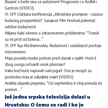
Bojanić o borbi sina sa autizmom! Progovorio i o Anđeli i
Gastozu (VIDEO)
31. SFF Održana konferencija „Klimatske promjene – izazovi
budućeg prosperiteta“: Sarajevo Film Festival pokretač
održive budućnosti
Miljana Kulić iskreno o zdravstvenim problemima: “Trunuli
su mi prsti od bolova…”
31. SFF Ilya Khrzhanovskiy: Budućnost i sadašnjost postoje
istovremeno
Maja povukla mudre poteze pred ulazak u rijaliti: Hoće li
zbog ovoga ostvariti visok plasman?
Kako kod kuće napraviti suhi jogurt: Ovo je recept za
poslasticu koja je zaludjela svijet (VIDEO)
Anđela objavila prepisku: “Od septembra ti stoji ponuda da
ponovo …”
Još jedna srpska televizija dolazi u
Hrvatsku: O čemu se radi i ko je