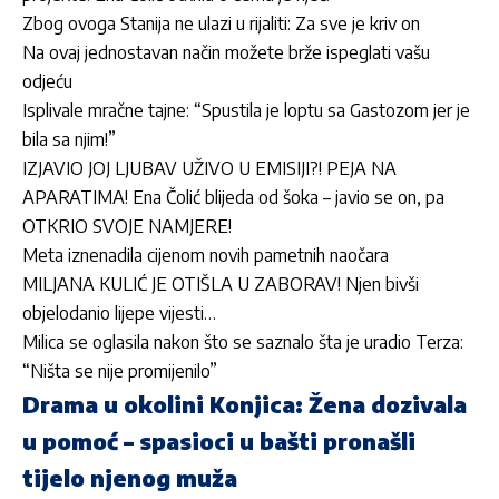
Zbog ovoga Stanija ne ulazi u rijaliti: Za sve je kriv on
Na ovaj jednostavan način možete brže ispeglati vašu
odjeću
Isplivale mračne tajne: “Spustila je loptu sa Gastozom jer je
bila sa njim!”
IZJAVIO JOJ LJUBAV UŽIVO U EMISIJI?! PEJA NA
APARATIMA! Ena Čolić blijeda od šoka – javio se on, pa
OTKRIO SVOJE NAMJERE!
Meta iznenadila cijenom novih pametnih naočara
MILJANA KULIĆ JE OTIŠLA U ZABORAV! Njen bivši
objelodanio lijepe vijesti…
Milica se oglasila nakon što se saznalo šta je uradio Terza:
“Ništa se nije promijenilo”
Drama u okolini Konjica: Žena dozivala
u pomoć – spasioci u bašti pronašli
tijelo njenog muža