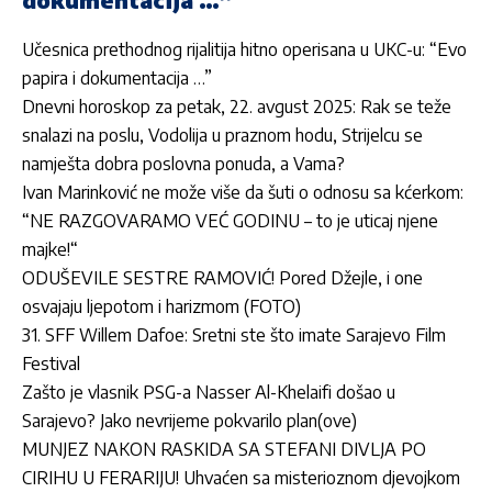
Učesnica prethodnog rijalitija hitno operisana u UKC-u: “Evo
papira i dokumentacija …”
Dnevni horoskop za petak, 22. avgust 2025: Rak se teže
snalazi na poslu, Vodolija u praznom hodu, Strijelcu se
namješta dobra poslovna ponuda, a Vama?
Ivan Marinković ne može više da šuti o odnosu sa kćerkom:
“NE RAZGOVARAMO VEĆ GODINU – to je uticaj njene
majke!“
ODUŠEVILE SESTRE RAMOVIĆ! Pored Džejle, i one
osvajaju ljepotom i harizmom (FOTO)
31. SFF Willem Dafoe: Sretni ste što imate Sarajevo Film
Festival
Zašto je vlasnik PSG-a Nasser Al-Khelaifi došao u
Sarajevo? Jako nevrijeme pokvarilo plan(ove)
MUNJEZ NAKON RASKIDA SA STEFANI DIVLJA PO
CIRIHU U FERARIJU! Uhvaćen sa misterioznom djevojkom