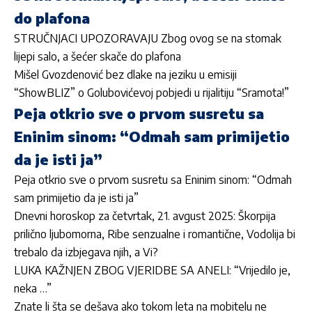
do plafona
STRUČNJACI UPOZORAVAJU Zbog ovog se na stomak
lijepi salo, a šećer skače do plafona
Mišel Gvozdenović bez dlake na jeziku u emisiji
“ShowBLIZ” o Golubovićevoj pobjedi u rijalitiju “Sramota!”
Peja otkrio sve o prvom susretu sa
Eninim sinom: “Odmah sam primijetio
da je isti ja”
Peja otkrio sve o prvom susretu sa Eninim sinom: “Odmah
sam primijetio da je isti ja”
Dnevni horoskop za četvrtak, 21. avgust 2025: Škorpija
prilično ljubomorna, Ribe senzualne i romantične, Vodolija bi
trebalo da izbjegava njih, a Vi?
LUKA KAŽNJEN ZBOG VJERIDBE SA ANELI: “Vrijedilo je,
neka …”
Znate li šta se dešava ako tokom leta na mobitelu ne