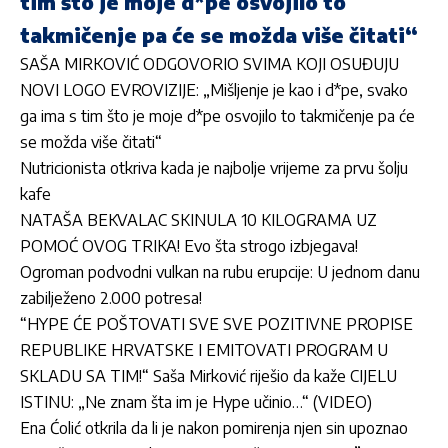
tim što je moje d*pe osvojilo to
takmičenje pa će se možda više čitati“
SAŠA MIRKOVIĆ ODGOVORIO SVIMA KOJI OSUĐUJU
NOVI LOGO EVROVIZIJE: „Mišljenje je kao i d*pe, svako
ga ima s tim što je moje d*pe osvojilo to takmičenje pa će
se možda više čitati“
Nutricionista otkriva kada je najbolje vrijeme za prvu šolju
kafe
NATAŠA BEKVALAC SKINULA 10 KILOGRAMA UZ
POMOĆ OVOG TRIKA! Evo šta strogo izbjegava!
Ogroman podvodni vulkan na rubu erupcije: U jednom danu
zabilježeno 2.000 potresa!
“HYPE ĆE POŠTOVATI SVE SVE POZITIVNE PROPISE
REPUBLIKE HRVATSKE I EMITOVATI PROGRAM U
SKLADU SA TIM!“ Saša Mirković riješio da kaže CIJELU
ISTINU: „Ne znam šta im je Hype učinio…“ (VIDEO)
Ena Ćolić otkrila da li je nakon pomirenja njen sin upoznao