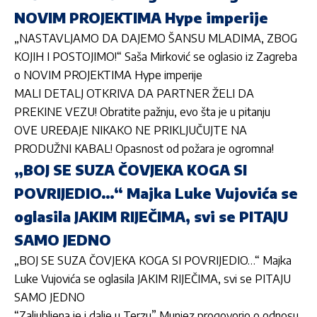
NOVIM PROJEKTIMA Hype imperije
„NASTAVLJAMO DA DAJEMO ŠANSU MLADIMA, ZBOG
KOJIH I POSTOJIMO!“ Saša Mirković se oglasio iz Zagreba
o NOVIM PROJEKTIMA Hype imperije
MALI DETALJ OTKRIVA DA PARTNER ŽELI DA
PREKINE VEZU! Obratite pažnju, evo šta je u pitanju
OVE UREĐAJE NIKAKO NE PRIKLJUČUJTE NA
PRODUŽNI KABAL! Opasnost od požara je ogromna!
„BOJ SE SUZA ČOVJEKA KOGA SI
POVRIJEDIO…“ Majka Luke Vujovića se
oglasila JAKIM RIJEČIMA, svi se PITAJU
SAMO JEDNO
„BOJ SE SUZA ČOVJEKA KOGA SI POVRIJEDIO…“ Majka
Luke Vujovića se oglasila JAKIM RIJEČIMA, svi se PITAJU
SAMO JEDNO
“Zaljubljena je i dalje u Terzu” Munjez progovorio o odnosu