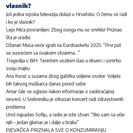
vlasnik?
Još jedna srpska televizija dolazi u Hrvatsku: O čemu se radi
i ko je vlasnik?
Lepi Mića posramljen: Zbog ovoga mu se smrklo! Priznao
šta je uradio
Džanan Musa neće igrati na Eurobasketu 2025: “Prvi put
se susrećem sa ovakvim stvarima…”
Tragedija u BiH: Teretnim vozilom išao u rikverc i usmrtio
svoju majku
Ana Korać u suzama zbog gubitka voljene osobe: Voljela
bih takvog muškarca danas pored sebe
Amar Gile se oglasio nakon informacije o saobraćajnoj
nesreći: U Srebreniku je otkazan koncert radi zdravstvenih
problema
Uroš napadao Sofiju, a radio je iste stvari: “Bio sam sa više
njih – jedan glumac je i dalje u braku”
PJEVAČICA PRIZNALA SVE O KONZUMIRANJU