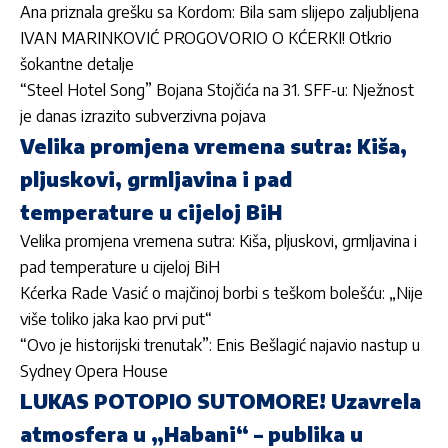
Ana priznala grešku sa Kordom: Bila sam slijepo zaljubljena
IVAN MARINKOVIĆ PROGOVORIO O KĆERKI! Otkrio
šokantne detalje
“Steel Hotel Song” Bojana Stojčića na 31. SFF-u: Nježnost
je danas izrazito subverzivna pojava
Velika promjena vremena sutra: Kiša,
pljuskovi, grmljavina i pad
temperature u cijeloj BiH
Velika promjena vremena sutra: Kiša, pljuskovi, grmljavina i
pad temperature u cijeloj BiH
Kćerka Rade Vasić o majčinoj borbi s teškom bolešću: „Nije
više toliko jaka kao prvi put“
“Ovo je historijski trenutak”: Enis Bešlagić najavio nastup u
Sydney Opera House
LUKAS POTOPIO SUTOMORE! Uzavrela
atmosfera u „Habani“ – publika u