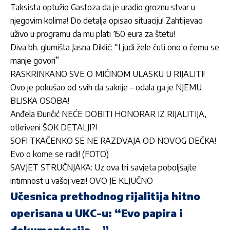
Taksista optužio Gastoza da je uradio groznu stvar u
njegovim kolima! Do detalja opisao situaciju! Zahtijevao
uživo u programu da mu plati 150 eura za štetu!
Diva bh. glumišta Jasna Diklić: “Ljudi žele čuti ono o čemu se
manje govori”
RASKRINKANO SVE O MIĆINOM ULASKU U RIJALITI!
Ovo je pokušao od svih da sakrije – odala ga je NJEMU
BLISKA OSOBA!
Anđela Đuričić NEĆE DOBITI HONORAR IZ RIJALITIJA,
otkriveni ŠOK DETALJI?!
SOFI TKAČENKO SE NE RAZDVAJA OD NOVOG DEČKA!
Evo o kome se radi! (FOTO)
SAVJET STRUČNJAKA: Uz ova tri savjeta poboljšajte
intimnost u vašoj vezi! OVO JE KLJUČNO
Učesnica prethodnog rijalitija hitno
operisana u UKC-u: “Evo papira i
dokumentacija …”