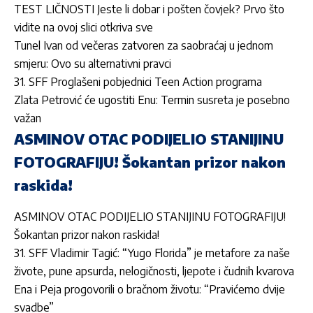
TEST LIČNOSTI Jeste li dobar i pošten čovjek? Prvo što
vidite na ovoj slici otkriva sve
Tunel Ivan od večeras zatvoren za saobraćaj u jednom
smjeru: Ovo su alternativni pravci
31. SFF Proglašeni pobjednici Teen Action programa
Zlata Petrović će ugostiti Enu: Termin susreta je posebno
važan
ASMINOV OTAC PODIJELIO STANIJINU
FOTOGRAFIJU! Šokantan prizor nakon
raskida!
ASMINOV OTAC PODIJELIO STANIJINU FOTOGRAFIJU!
Šokantan prizor nakon raskida!
31. SFF Vladimir Tagić: “Yugo Florida” je metafore za naše
živote, pune apsurda, nelogičnosti, ljepote i čudnih kvarova
Ena i Peja progovorili o bračnom životu: “Pravićemo dvije
svadbe”