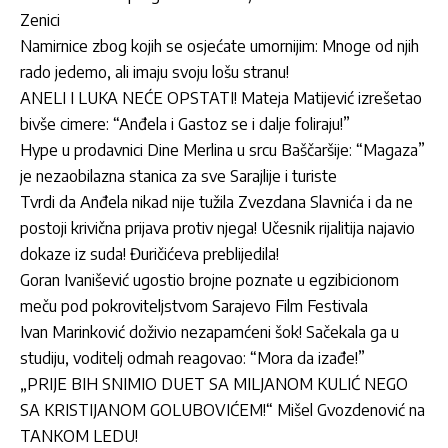
Zenici
Namirnice zbog kojih se osjećate umornijim: Mnoge od njih
rado jedemo, ali imaju svoju lošu stranu!
ANELI I LUKA NEĆE OPSTATI! Mateja Matijević izrešetao
bivše cimere: “Anđela i Gastoz se i dalje foliraju!”
Hype u prodavnici Dine Merlina u srcu Baščaršije: “Magaza”
je nezaobilazna stanica za sve Sarajlije i turiste
Tvrdi da Anđela nikad nije tužila Zvezdana Slavnića i da ne
postoji krivična prijava protiv njega! Učesnik rijalitija najavio
dokaze iz suda! Đuričićeva preblijedila!
Goran Ivanišević ugostio brojne poznate u egzibicionom
meču pod pokroviteljstvom Sarajevo Film Festivala
Ivan Marinković doživio nezapamćeni šok! Sačekala ga u
studiju, voditelj odmah reagovao: “Mora da izađe!”
„PRIJE BIH SNIMIO DUET SA MILJANOM KULIĆ NEGO
SA KRISTIJANOM GOLUBOVIĆEM!“ Mišel Gvozdenović na
TANKOM LEDU!