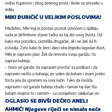
rodno Kupinovo i zbog ženinog posla i škole se preselio u
Inđiju.
MIKI ĐURIČIĆ U VELIKIM POSLOVIMA!
Međutim,
Miki
koji je postao poznat učešćem u rijalitiju,
sada je definitivno stavio tačku na taj dio svog života. Od
kako ima porodicu, razmišlja drugačije, ali i ne želi da ih
ostavlja. Zato kako bi ženi i djeci obezbijedio lagodan život,
Miki
je napravio plan. Želi da renovira svoju garažu i tu
napravi kuhinju.
– Hoću od garaže da napravim prostor za podkast i da
napravim nešto o kuhanju, jer volim da kuham i znam preko
trista jela da spremim na svoj način. Tako da možda
napravim i od garaže kuhinja studio i taman taj dan šta
kuham mojima to i snimim – sa osmijehom zaključuje on.
OGLASIO SE BIVŠI DEČKO ANELI
AHMIĆ! Njegove riječi se nimalo neće