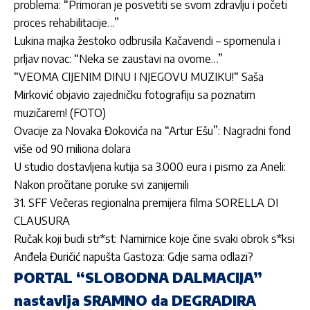
problema: “Primoran je posvetiti se svom zdravlju i početi
proces rehabilitacije…”
Lukina majka žestoko odbrusila Kačavendi – spomenula i
prljav novac: “Neka se zaustavi na ovome…”
“VEOMA CIJENIM DINU I NJEGOVU MUZIKU!“ Saša
Mirković objavio zajedničku fotografiju sa poznatim
muzičarem! (FOTO)
Ovacije za Novaka Đokovića na “Artur Ešu”: Nagradni fond
više od 90 miliona dolara
U studio dostavljena kutija sa 3.000 eura i pismo za Aneli:
Nakon pročitane poruke svi zanijemili
31. SFF Večeras regionalna premijera filma SORELLA DI
CLAUSURA
Ručak koji budi str*st: Namirnice koje čine svaki obrok s*ksi
Anđela Đuričić napušta Gastoza: Gdje sama odlazi?
PORTAL “SLOBODNA DALMACIJA”
nastavlja SRAMNO da DEGRADIRA