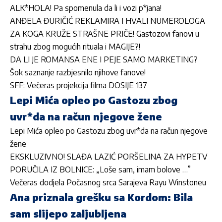
ALK*HOLA! Pa spomenula da li i vozi p*jana!
ANĐELA ĐURIČIĆ REKLAMIRA I HVALI NUMEROLOGA
ZA KOGA KRUŽE STRAŠNE PRIČE! Gastozovi fanovi u
strahu zbog mogućih rituala i MAGIJE?!
DA LI JE ROMANSA ENE I PEJE SAMO MARKETING?
Šok saznanje razbjesnilo njihove fanove!
SFF: Večeras projekcija filma DOSIJE 137
Lepi Mića opleo po Gastozu zbog
uvr*da na račun njegove žene
Lepi Mića opleo po Gastozu zbog uvr*da na račun njegove
žene
EKSKLUZIVNO! SLAĐA LAZIĆ PORŠELINA ZA HYPETV
PORUČILA IZ BOLNICE: „Loše sam, imam bolove …”
Večeras dodjela Počasnog srca Sarajeva Rayu Winstoneu
Ana priznala grešku sa Kordom: Bila
sam slijepo zaljubljena