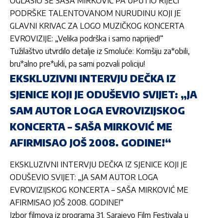
OGLASIO SE SAŠA MIRKOVIĆ PA UPUTIO RIJEČI
PODRŠKE TALENTOVANOM NURUDINU KOJI JE
GLAVNI KRIVAC ZA LOGO MUZIČKOG KONCERTA
EVROVIZIJE: „Velika podrška i samo naprijed!“
Tužilaštvo utvrdilo detalje iz Smoluće: Komšiju za*obili,
bru*alno pre*ukli, pa sami pozvali policiju!
EKSKLUZIVNI INTERVJU DEČKA IZ
SJENICE KOJI JE ODUŠEVIO SVIJET: „JA
SAM AUTOR LOGA EVROVIZIJSKOG
KONCERTA – SAŠA MIRKOVIĆ ME
AFIRMISAO JOŠ 2008. GODINE!“
EKSKLUZIVNI INTERVJU DEČKA IZ SJENICE KOJI JE
ODUŠEVIO SVIJET: „JA SAM AUTOR LOGA
EVROVIZIJSKOG KONCERTA – SAŠA MIRKOVIĆ ME
AFIRMISAO JOŠ 2008. GODINE!“
Izbor filmova iz programa 31. Sarajevo Film Festivala u