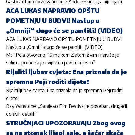
Gastoz otkrio novo zanimanje Anđele Đuričić, a nije rijaliti
ACA LUKAS NAPRAVIO OPŠTU
POMETNJU U BUDVI! Nastup u
„Omniji“ dugo će se pamtiti! (VIDEO)
ACA LUKAS NAPRAVIO OPŠTU POMETNJU U BUDVI!
Nastup u „Omniji“ dugo će se pamtiti! (VIDEO)
Mali Peja otvoreno: “S majkom Zlatom živim i najviše je
volim – porodica je uvijek na prvom mjestu”
Rijaliti ljubav cvjeta: Ena priznala da je
spremna Peji roditi dijete!
Rijaliti ljubav cvjeta: Ena priznala da je spremna Peji roditi
dijete!
Ray Winstone: „Sarajevo Film Festival je poseban, drugačiji
od svih ostalih“
STRUČNJACI UPOZORAVAJU Zbog ovog
se na stomak lijepi salo, a šećer skače