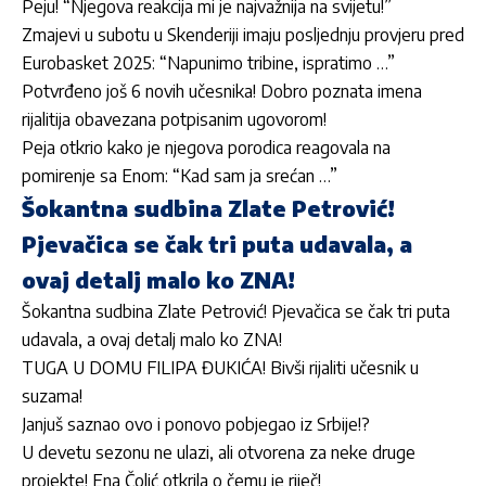
Peju! “Njegova reakcija mi je najvažnija na svijetu!”
Zmajevi u subotu u Skenderiji imaju posljednju provjeru pred
Eurobasket 2025: “Napunimo tribine, ispratimo …”
Potvrđeno još 6 novih učesnika! Dobro poznata imena
rijalitija obavezana potpisanim ugovorom!
Peja otkrio kako je njegova porodica reagovala na
pomirenje sa Enom: “Kad sam ja srećan …”
Šokantna sudbina Zlate Petrović!
Pjevačica se čak tri puta udavala, a
ovaj detalj malo ko ZNA!
Šokantna sudbina Zlate Petrović! Pjevačica se čak tri puta
udavala, a ovaj detalj malo ko ZNA!
TUGA U DOMU FILIPA ĐUKIĆA! Bivši rijaliti učesnik u
suzama!
Janjuš saznao ovo i ponovo pobjegao iz Srbije!?
U devetu sezonu ne ulazi, ali otvorena za neke druge
projekte! Ena Čolić otkrila o čemu je riječ!