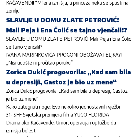
KAČAVENDI! “Milena izmišlja, a princeza neka se spusti na
zemlju!”
SLAVLJE U DOMU ZLATE PETROVIĆ!
Mali Peja i Ena Čolić se tajno vjenčali!?
SLAVLJE U DOMU ZLATE PETROVIĆ! Mali Peja i Ena Čolić
se tajno vjenčali!?
IVANA MARINKOVIĆA PROGONI OBOŽAVATELJKA?!
„Nisi uopšte ni pročitao poruku”
Zorica Dukić progovorila: „Kad sam bila
u depresiji, Gastoz je bio uz mene“
Zorica Dukić progovorila: „Kad sam bila u depresiji, Gastoz
je bio uz mene“
Kako zategnuti noge: Evo nekoliko jednostavnih vježbi
31- SFF Svjetska premijera filma YUGO FLORIDA
Drama oko Kačavende: Umor, operacija i optužbe da
izmišlja bolest