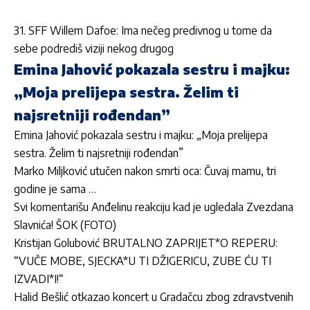
31. SFF Willem Dafoe: Ima nečeg predivnog u tome da
sebe podrediš viziji nekog drugog
Emina Jahović pokazala sestru i majku:
„Moja prelijepa sestra. Želim ti
najsretniji rođendan”
Emina Jahović pokazala sestru i majku: „Moja prelijepa
sestra. Želim ti najsretniji rođendan”
Marko Miljković utučen nakon smrti oca: Čuvaj mamu, tri
godine je sama …
Svi komentarišu Anđelinu reakciju kad je ugledala Zvezdana
Slavnića! ŠOK (FOTO)
Kristijan Golubović BRUTALNO ZAPRIJET*O REPERU:
“VUČE MOBE, SJECKA*U TI DŽIGERICU, ZUBE ĆU TI
IZVADI*I!“
Halid Bešlić otkazao koncert u Gradačcu zbog zdravstvenih