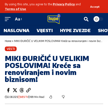
By using this site, you agree to the
Privacy Policy
and
Accept
Terms of Use
.
Aa
NASLOVNA
VIJESTI
HYPE ZVEZDE
SHO
Home
»
MIKI ĐURIČIĆ U VELIKIM POSLOVIMA! Kreće sa renoviranjem i novim biznisom!
VESTI
MIKI ĐURIČIĆ U VELIKIM
POSLOVIMA! Kreće sa
renoviranjem i novim
biznisom!
22.08.2025
VESTI
189 Min Read